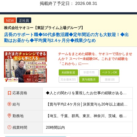
掲載終了予定日：
2026.08.31
NEW
正社員
株式会社ヤオコー【東証プライム上場グループ】
店長のサポート職◆50代多数活躍◆定年間近の方も大歓迎！◆出
勤はお昼から◆平均賞与2.4ヶ月分◆残業少なめ
チームをまとめた経験を、ヤオコーで活かしませ
んか？ スーパー未経験OK。これまでの経験を
「これから」に――
未経験歓迎
学歴不問
ベテランOK
完全週休2日
賞与複数月
面接1回
応募資格
◆人との関わりを重視したお仕事の経験がある方 とくにチームをまとめた経験がある方を歓迎します ┗例えば… □スーパーマーケット・ホームセンター・ドラッグストアなどの 小売業でチームをまと
給与
【賞与平均2.4ケ月分│決算賞与も20年以上連続で支給中！】 ＜月収例＞ 月収29万円（地域限定正社員／残業代・各種手当含む） 月収26万円（契約社員／残業代・各種手当含む） ◆月給：月給258,
勤務地
【埼玉、千葉、群馬、東京、神奈川、茨城、栃木の各店舗で積極採用中！U・Iターン歓迎】 【群馬県】 安中/伊勢崎/太田/桐生/高崎/館林/富岡/ 中之条/藤岡/前橋 【茨城県】 古河/取手/竜ヶ崎
残業時間
20時間以内