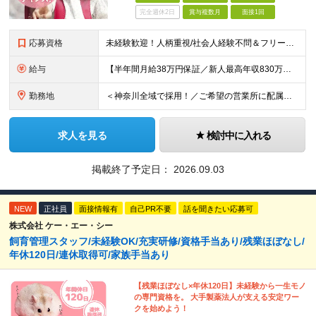
完全週休2日
賞与複数月
面接1回
応募資格
未経験歓迎！人柄重視/社会人経験不問＆フリーターもOK ■普通自動車免許（AT限定可）を取得して1年以上経過している方 ※前職・学歴・ブランク・転職回数などは一切不問です。 <2種免許取得代は全額
給与
【半年間月給38万円保証／新人最高年収830万円／賞与年2回／給料控除を100%撤廃】 6ヶ月間、月給38万円保証＋歩合給＋賞与年2回（川崎／保土ヶ谷／戸塚） ◆保証額を超える売上時は上乗せした給与
勤務地
＜神奈川全域で採用！／ご希望の営業所に配属＞◎転居を伴う転勤なし！◎U・Iターン歓迎！◎マイカー通勤OK（駐車場完備） 神奈川全域に6拠点（★希望の営業所に配属） ■本社：横浜市戸塚区名瀬町1152
求人を見る
検討中に入れる
掲載終了予定日：
2026.09.03
NEW
正社員
面接情報有
自己PR不要
話を聞きたい応募可
株式会社 ケー・エー・シー
飼育管理スタッフ/未経験OK/充実研修/資格手当あり/残業ほぼなし/
年休120日/連休取得可/家族手当あり
【残業ほぼなし×年休120日】未経験から一生モノ
の専門資格を。 大手製薬法人が支える安定ワー
クを始めよう！