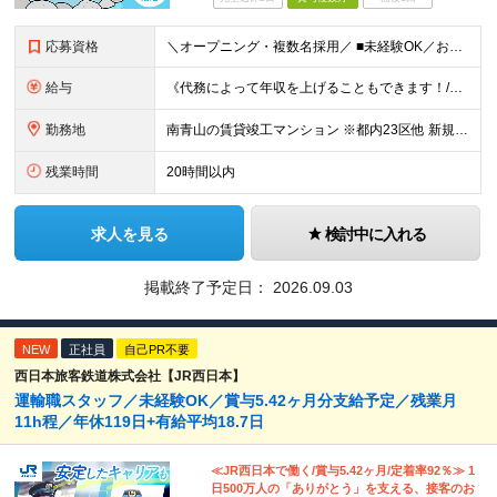
応募資格
＼オープニング・複数名採用／ ■未経験OK／お人柄を重視します！ ■高卒以上 ■60歳未満の方(定年年齢による理由) ＜長く安心して働きやすい＞ 当社では現在20代～60代の管理スタッフが活躍中！
給与
《代務によって年収を上げることもできます！/想定年収330万円》 ■月給22万円以上＋賞与年2回(2カ月/2025年実績)＋時間外手当＋資格手当＋役職手当＋交通費（夜勤のみ） ………… ≪昇給、賞与、
勤務地
南青山の賃貸竣工マンション ※都内23区他 新規受託物件につき、オープニングの募集です！ 入社時期はご相談可能です！ 【本社/面接地】 東京都新宿区西新宿2丁目6番1号 新宿住友ビル4階 ※(変
残業時間
20時間以内
求人を見る
検討中に入れる
掲載終了予定日：
2026.09.03
NEW
正社員
自己PR不要
西日本旅客鉄道株式会社【JR西日本】
運輸職スタッフ／未経験OK／賞与5.42ヶ月分支給予定／残業月
11h程／年休119日+有給平均18.7日
≪JR西日本で働く/賞与5.42ヶ月/定着率92％≫ 1
日500万人の「ありがとう」を支える、接客のお