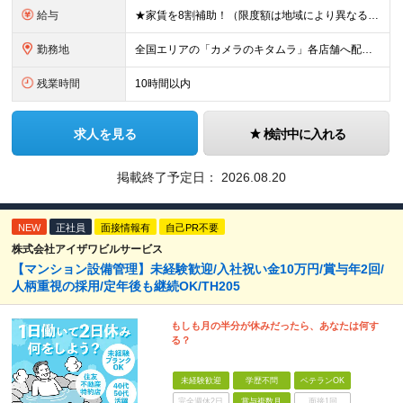
給与
★家賃を8割補助！（限度額は地域により異なる） ※転勤による引っ越しが発生する場合 ＝＝＝＝＝＝＝＝＝＝＝＝＝＝＝＝＝＝＝＝＝＝＝ 例えば、家賃7.5万円なら6万円は会社で負担。 あなたが支払うのは、
勤務地
全国エリアの「カメラのキタムラ」各店舗へ配属となります ※最初の配属先は希望を最大限考慮した上で決定します ▼詳しい勤務地住所は下記URLをご確認ください。 https://sss.kitamur
残業時間
10時間以内
求人を見る
検討中に入れる
掲載終了予定日：
2026.08.20
NEW
正社員
面接情報有
自己PR不要
株式会社アイザワビルサービス
【マンション設備管理】未経験歓迎/入社祝い金10万円/賞与年2回/
人柄重視の採用/定年後も継続OK/TH205
もしも月の半分が休みだったら、あなたは何す
る？
未経験歓迎
学歴不問
ベテランOK
完全週休2日
賞与複数月
面接1回