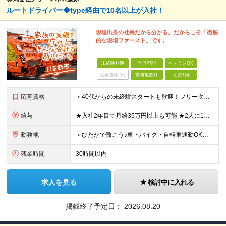
ルートドライバー◆type経由で10名以上が入社！
現場出身の社長だから分かる。だからこそ「徹底
的な現場ファースト」です。
未経験歓迎
学歴不問
ベテランOK
完全週休2日
賞与複数月
面接1回
応募資格
＜40代からの未経験スタートも歓迎！フリーターでもOK＞ type経由での入社者多数！ほぼ全員未経験スタートです◎ ★自己PR＆志望理由必要ナシ ★応募者全員面接 ★未経験OK ★社会人経験初めても
給与
★入社2年目で月給35万円以上も可能 ★2人に1人以上が年収500万円以上 （今後年収500万円以上の層はさらに増える予定。年収500万円以下は多くが直近入社者） ★免許取得にかかる費用は会社が全額負
勤務地
＜ひだかで働こう♪車・バイク・自転車通勤OK！埼玉エリア勤務＞ 埼玉県日高市大字田波目581-3（日高市役所の近く） └転勤なし！ └通勤費上限3万円まで支給 └駐車場完備 【社員の方のお住まい先】
残業時間
30時間以内
求人を見る
検討中に入れる
掲載終了予定日：
2026.08.20