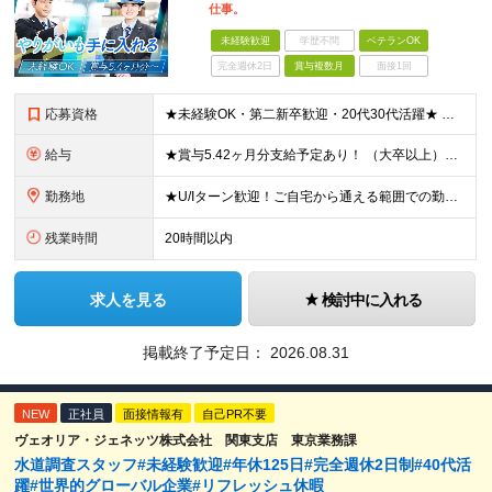
仕事。
未経験歓迎
学歴不問
ベテランOK
完全週休2日
賞与複数月
面接1回
応募資格
★未経験OK・第二新卒歓迎・20代30代活躍★ ☆高卒以上 ☆社会人経験（就労経験）がある方 業界・ポジション・年数は不問です！ 「誰もが知る大手企業で働きたい」 「1人より、チームで仕事がした
給与
★賞与5.42ヶ月分支給予定あり！ （大卒以上）月給24万1,692円～39万5,780円＋各種手当＋賞与2回 （高卒以上）月給22万2,662円～39万5,780円＋各種手当＋賞与2回 ※上記は
勤務地
★U/Iターン歓迎！ご自宅から通える範囲での勤務となります ★JR西日本本社（大阪市北区）または、当社事業エリア内（北陸から北九州まで）の各支社で勤務 ※関西に本社あり※ 〈近畿エリア〉 三重県（
残業時間
20時間以内
求人を見る
検討中に入れる
掲載終了予定日：
2026.08.31
NEW
正社員
面接情報有
自己PR不要
ヴェオリア・ジェネッツ株式会社 関東支店 東京業務課
水道調査スタッフ#未経験歓迎#年休125日#完全週休2日制#40代活
躍#世界的グローバル企業#リフレッシュ休暇