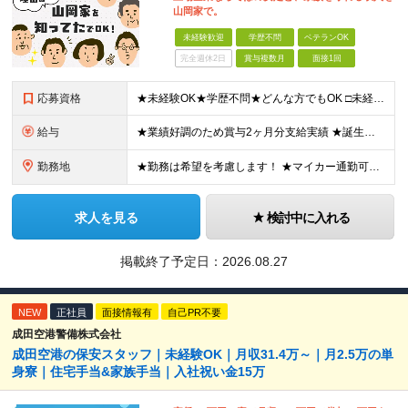
山岡家で。
未経験歓迎
学歴不問
ベテランOK
完全週休2日
賞与複数月
面接1回
応募資格
★未経験OK★学歴不問★どんな方でもOK □未経験・第二新卒・フリーター □ブランクがある方 □転職回数が気になる方 □飲食業界にチャレンジしたい方 「やってみたい」という気持ちがあれば、皆さん大
給与
★業績好調のため賞与2ヶ月分支給実績 ★誕生日手当など手当充実 ★年2回昇給チャンス有＆入社1年で店長昇格可 ★残業代全額支給（1分単位で支給） 【週休3日制の場合】 月給25万8,960円以上（固
勤務地
★勤務は希望を考慮します！ ★マイカー通勤可（駐車場完備） ★全国の各店舗で募集中！続々出店予定！ ～国内300店舗、47都道府県への展開を目標に出店中！～ ▼積極採用地域▼ ・中部（富山、石川、
求人を見る
検討中に入れる
掲載終了予定日：
2026.08.27
NEW
正社員
面接情報有
自己PR不要
成田空港警備株式会社
成田空港の保安スタッフ｜未経験OK｜月収31.4万～｜月2.5万の単
身寮｜住宅手当&家族手当｜入社祝い金15万