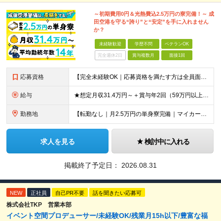
～初期費用0円＆光熱費込2.5万円の寮完備！～ 成
田空港を守る“誇り”と“安定”を手に入れません
か？
未経験歓迎
学歴不問
ベテランOK
完全週休2日
賞与複数月
面接1回
応募資格
【完全未経験OK｜応募資格を満たす方は全員面接！】 ◎学歴不問／前職不問／転職回数不問 ◎自動車免許・英語力なども一切不問 ◎58歳以下の方（長期のキャリア形成を図るため） ブランクがある方、正社員
給与
★想定月収31.4万円～＋賞与年2回（59万円以上） ★入社お祝い金15万円支給 ★水道+光熱費無料の家賃がリーズナブルな社員寮(単身寮)あり！ 月給24万5000円以上(基本給21万1000円＋業
勤務地
【転勤なし｜月2.5万円の単身寮完備｜マイカー・バイク通勤OK】 成田空港または空港関連施設での勤務となります。 お住まいや希望を考慮し、千葉市美浜区・四街道市への配属となる場合もあります。 【本社
求人を見る
検討中に入れる
掲載終了予定日：
2026.08.31
NEW
正社員
自己PR不要
話を聞きたい応募可
株式会社TKP 営業本部
イベント空間プロデューサー/未経験OK/残業月15h以下/豊富な福