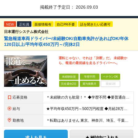
掲載終了予定日：
2026.09.03
NEW
正社員
面接情報有
自己PR不要
話を聞きたい応募可
日本運行システム株式会社
緊急報道車両ドライバー/未経験OK/自動車免許があればOK/年休
120日以上/平均年収450万円～/完休2日
運転じゃない、それは「決断」だ。 未経験か
ら、報道の最前線を走るドライバーへ。
未経験歓迎
学歴不問
ベテランOK
完全週休2日
賞与複数月
面接1回
応募資格
＊未経験の方も歓迎！＊ ◆学歴不問 ◆要普通自動車第一種運転免許 ◆守秘義務を守れる方 ※以下の経験が活かせます ・ホスピタリティ・マナーを大事に人と接する仕事の経験 ・整備士やディーラーなど、車
給与
★平均年収450万円～500万円程度 ◆月給28万円～＋賞与2回＋交通費全額支給＋役職手当 ※試用期間2カ月あり（期間中の雇用形態、待遇に差異はありません） ※月給には月20時間分のみなし残業代3万
勤務地
＊転勤はありません 東京、神奈川、埼玉、千葉県内での勤務となります ※基本的には直行直帰・配属は通いやすさを考慮します ※U・Iターン歓迎 ※東京勤務メインとなります 【本社】 東京都中央区銀座1
求人を見る
検討中に入れる