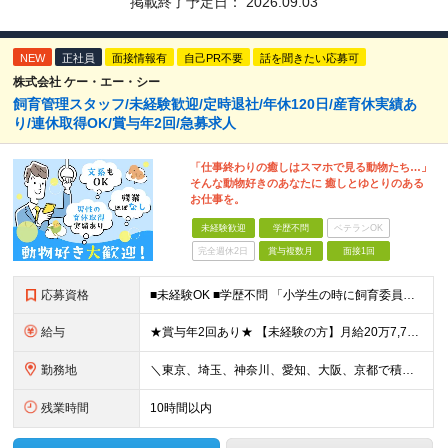
掲載終了予定日：
2026.09.03
NEW
正社員
面接情報有
自己PR不要
話を聞きたい応募可
株式会社 ケー・エー・シー
飼育管理スタッフ/未経験歓迎/定時退社/年休120日/産育休実績あ
り/連休取得OK/賞与年2回/急募求人
「仕事終わりの癒しはスマホで見る動物たち…」
そんな動物好きのあなたに 癒しとゆとりのある
お仕事を。
未経験歓迎
学歴不問
ベテランOK
完全週休2日
賞与複数月
面接1回
応募資格
■未経験OK ■学歴不問 「小学生の時に飼育委員だった！」 なんて方もお待ちしております♪ ※ご自宅でのペット飼育について※ ご自宅でげっ歯類・ウサギのペット飼育を禁止しております。当社業務では清
給与
★賞与年2回あり★ 【未経験の方】月給20万7,750円～＋賞与年2回＋残業代全額支給＋交通費支給 【生物系大卒の方】月給21万3,750円～＋賞与年2回＋残業代全額支給＋交通費支給 ★手当が充実
勤務地
＼東京、埼玉、神奈川、愛知、大阪、京都で積極採用中！／ ・東京都：品川区 ・埼玉県：和光市 ・神奈川県：横浜市戸塚区、藤沢市 ・茨城県：つくば市 Lマイカー通勤OK！ ・愛知県：犬山市
残業時間
10時間以内