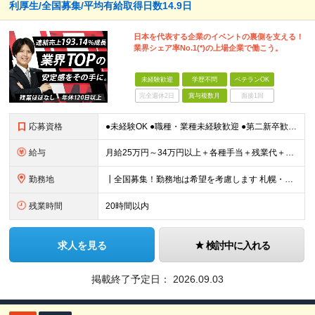
利厚生/全国募集/平均有給取得日数14.9日
日本を代表する企業のイベントの裏側を支える！
業界シェア率No.1(*)の上場企業で働こう。
未経験歓迎
学歴不問
ベテランOK
完全週休2日
賞与複数月
面接1回
応募資格
●未経験OK ●職種・業種未経験歓迎 ●第二新卒歓迎 ●学歴不問 ＜こんな方におすすめ！＞ ◎ホテル・アパレル・携帯販売など接客経験を活かしたい ◎「今の会社、この先が見えない」と感じている ◎上場
給与
月給25万円～34万円以上＋各種手当＋残業代＋賞与年2回（昨年度2～4ヶ月分） 初年度想定年収：350万円～ ＜クラス・経験別の月給目安＞ ■メンバークラス：月給25万円以上 ■店長やSVなどのマネ
勤務地
┃全国募集！勤務地は希望を考慮します 札幌・仙台・東京・横浜・静岡・名古屋・大阪・京都・広島・福岡 募集 ※上記のほか、全国に拠点あり ※キャリアアップやキャリアシフトに伴う転勤も一部ありますが、基
残業時間
20時間以内
求人を見る
検討中に入れる
掲載終了予定日：
2026.09.03