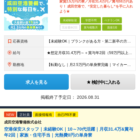
家賃2.5万円の寮／月収31.4万円／賞与59万円あ
り！ 成田空港で、“安定した暮らし”を手に入れ
よう★
未経験歓迎
学歴不問
ベテランOK
完全週休2日
賞与複数月
面接1回
応募資格
【未経験OK｜ブランクがある方・第二新卒の方・正社員が初めての方も歓迎！】 ★応募資格を満たす方は面接確約！ ★20代・30代の若手スタッフも多数活躍中！ ◎58歳以下の方（長期のキャリア形成を図る
給与
★想定月収31.4万円～＋賞与年2回（59万円以上） ★入社お祝い金15万円支給 ★水道+光熱費無料の家賃がリーズナブルな社員寮(単身寮)あり！ ★住宅手当&家族手当あり 月給24万5000円以上(
勤務地
【転勤なし｜月2.5万円の単身寮完備｜マイカー・バイク通勤OK】 成田空港または空港関連施設での勤務となります。 お住まいや希望を考慮し、千葉市美浜区・四街道市への配属となる場合もあります。 【本社
求人を見る
検討中に入れる
掲載終了予定日：
2026.08.31
NEW
正社員
面接情報有
自己PR不要
成田空港警備株式会社
空港保安スタッフ｜未経験OK｜10～70代活躍｜月収31.4万&賞与
年2回｜家族・住宅手当｜光熱費0円の単身寮