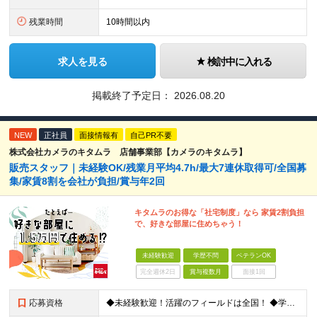
残業時間
10時間以内
求人を見る
検討中に入れる
掲載終了予定日：
2026.08.20
NEW
正社員
面接情報有
自己PR不要
株式会社カメラのキタムラ 店舗事業部【カメラのキタムラ】
販売スタッフ｜未経験OK/残業月平均4.7h/最大7連休取得可/全国募
集/家賃8割を会社が負担/賞与年2回
キタムラのお得な「社宅制度」なら 家賃2割負担
で、好きな部屋に住めちゃう！
未経験歓迎
学歴不問
ベテランOK
完全週休2日
賞与複数月
面接1回
応募資格
◆未経験歓迎！活躍のフィールドは全国！ ◆学歴不問 ◆第二新卒も活躍中 ◆35歳以下の方（若年層の長期キャリア形成を図るため）