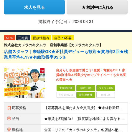
求人を見る
検討中に入れる
掲載終了予定日：
2026.08.31
NEW
正社員
面接情報有
自己PR不要
株式会社カメラのキタムラ 店舗事業部【カメラのキタムラ】
店舗スタッフ｜未経験OK★正社員デビューも歓迎★賞与年2回★残
業月平均4.7h★有給取得率95.5％
自分らしさ全開で働こう♪金髪・青髪もOK！ 家
賃8割補助＆残業少なめでプライベートも大充実
の毎日へ★
未経験歓迎
学歴不問
ベテランOK
完全週休2日
賞与複数月
面接1回
応募資格
【応募資格を満たす方全員面接】 ◆未経験歓迎！活躍のフィールドは全国！ ◆学歴不問 ◆第二新卒も活躍中 ◆35歳以下の方（若年層の長期キャリア形成を図るため）
給与
★家賃を8割補助！（限度額は地域により異なる） ※転勤による引っ越しが発生する場合 ＝＝＝＝＝＝＝＝＝＝＝＝＝＝＝＝＝＝＝＝＝＝＝ 例えば、家賃7.5万円なら6万円は会社で負担。 あなたが支払うのは、
勤務地
全国エリアの「カメラのキタムラ」各店舗へ配属となります ※最初の配属先は希望を最大限考慮した上で決定します ▼詳しい勤務地住所は下記URLをご確認ください。 https://sss.kitamur