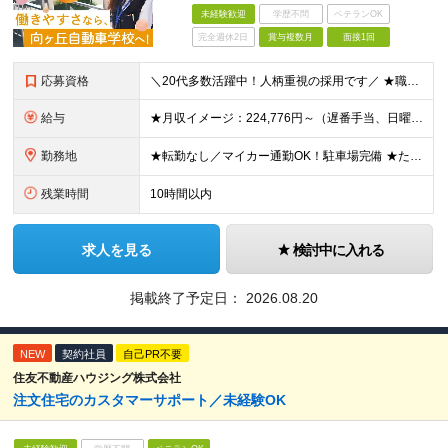
未経験歓迎
学歴不問
ベテランOK
完全週休2日
賞与複数月
面接1回
応募資格
＼20代多数活躍中！人柄重視の採用です／ ★職種・業種未経験OK！ ★第二新卒歓迎 ★高卒以上 ━━━━━━━━━━━━━━━━━ 事務経験は不問！人柄重視の採用です♪ ━━━━━━━━━━━━━━
給与
★月収イメージ：224,776円～（遅番手当、日曜手当など含む）＋賞与年2回 月給20万720円～＋残業代全額支給＋各種手当＋賞与年2回 ┗遅番シフト、日曜の出勤でプラスで手当支給！ ┗他にも、家族
勤務地
★転勤なし／マイカー通勤OK！駐車場完備 ★たまプラーザ／新百合ヶ丘／登戸などから送迎バスも出ています！ 【向ケ丘自動車学校】 神奈川県川崎市宮前区菅生4-6-1 ※(変更の範囲)勤務地に変更なし
残業時間
10時間以内
求人を見る
検討中に入れる
掲載終了予定日：
2026.08.20
NEW
契約社員
自己PR不要
住友不動産ハウジング株式会社
注文住宅のカスタマーサポート／未経験OK