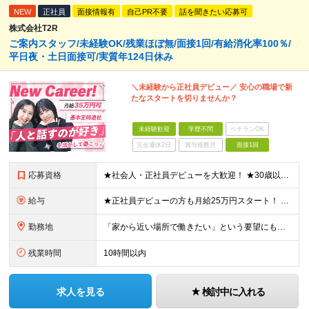
NEW
正社員
面接情報有
自己PR不要
話を聞きたい応募可
株式会社T2R
ご案内スタッフ/未経験OK/残業ほぼ無/面接1回/有給消化率100％/
平日夜・土日面接可/実質年124日休み
＼未経験から正社員デビュー／ 安心の職場で新
たなスタートを切りませんか？
未経験歓迎
学歴不問
ベテランOK
完全週休2日
賞与複数月
面接1回
応募資格
★社会人・正社員デビューを大歓迎！ ★30歳以下限定（※若年層の長期キャリア形成のため） ★学歴・経験一切不問！ -------【採用担当】より------------ 「過去は変えられないけど、未
給与
★正社員デビューの方も月給25万円スタート！ ★プロジェクト先でインセンティブが出ることもあります◎ ＼未経験1年目想定年収：348万円～468万円／ 月給：25万円～35万円＋交通費全額支給＋資格
勤務地
「家から近い場所で働きたい」という要望にもお応えします！※実例あり ★一都三県（東京都・埼玉県・神奈川県・千葉県）のいずれかの携帯ショップやイベント会場に配属 ■本社 東京都豊島区南池袋2-33-7
残業時間
10時間以内
求人を見る
検討中に入れる