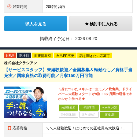
残業時間
20時間以内
求人を見る
検討中に入れる
掲載終了予定日：
2026.08.20
NEW
正社員
面接情報有
自己PR不要
話を聞きたい応募可
株式会社クラシアン
【サービススタッフ】未経験歓迎／全国募集＆転勤なし／資格手当
充実／国家資格の取得可能／月収150万円可能
＼身についたスキルは一生モノ／飲食業、ドライ
バー…未経験スタートが9割！3ヶ月間の研修でキ
ホンから学べる★
未経験歓迎
学歴不問
ベテランOK
完全週休2日
賞与複数月
面接1回
応募資格
＼＼未経験歓迎！はじめての正社員も大歓迎！／／ ★業種・職種未経験歓迎 ★学歴不問 ★社会人デビュー・フリーターOK ＜応募条件＞ ■普通自動車免許（AT限定可） ＊1人1台、社用車を貸与します。