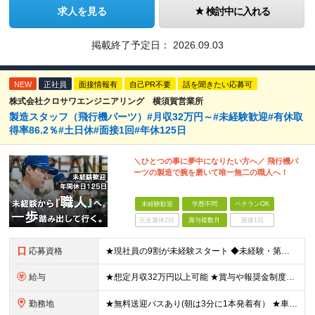
求人を見る
検討中に入れる
掲載終了予定日：
2026.09.03
NEW
正社員
面接情報有
自己PR不要
話を聞きたい応募可
株式会社クロサワエンジニアリング 横須賀営業所
製造スタッフ（飛行機パーツ）#月収32万円～#未経験歓迎#有休取
得率86.2％#土日休#面接1回#年休125日
＼ひとつの事に夢中になりたい方へ／ 飛行機パ
ーツの製造で腕を磨いて唯一無二の職人へ！
未経験歓迎
学歴不問
ベテランOK
完全週休2日
賞与複数月
面接1回
応募資格
★現社員の9割が未経験スタート ◆未経験・第二新卒歓迎 ◆学歴不問！経験不問！資格不問！ ≪こんな方にピッタリ≫ □ 飛行機が好き、興味がある方 □ マニュアルがある環境でコツコツ作業したい方
給与
★想定月収32万円以上可能 ★賞与や報奨金制度などモチベーション高く働ける制度がそろっています 月給25万円～+残業代全額支給＋各種手当+賞与年2回 ※試用期間2ヶ月あり（給与・待遇に差異はありませ
勤務地
★無料送迎バスあり(朝は3分に1本発着有） ★車・バイク・自転車通勤OK 神奈川県横須賀市夏島町19番地 ※自動車・バイク通勤に関しては駐車場の空き状況による (変更の範囲)上記を除く当社関連勤