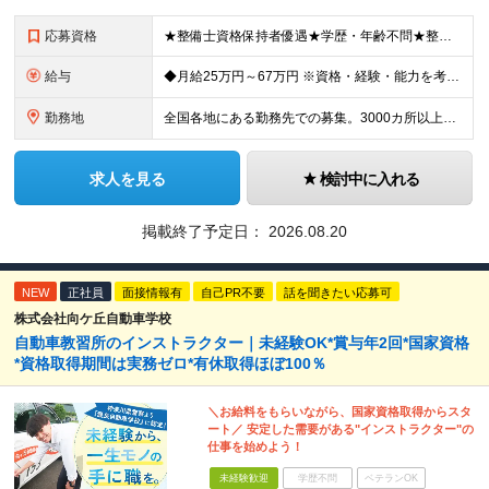
応募資格
★整備士資格保持者優遇★学歴・年齢不問★整備経験者・既卒者・第二新卒・車業界経験者・未経験者歓迎！ ◎経験や資格を活かしてキャリアアップしたい方 ◎ライフスタイルに合った働き方を求めている方 ◎技術
給与
◆月給25万円～67万円 ※資格・経験・能力を考慮の上、優遇 ※現年収・年齢・経験・資格・能力等、総合的に考慮し、決定します。 ※自動車整備の実務経験がある方はご相談ください！ ※試用期間有(同待遇/
勤務地
全国各地にある勤務先での募集。3000カ所以上から希望を考慮し決定。 ★転居を伴う転勤なし。 ★遠方からのご応募も歓迎！引越など赴任に伴う費用、家賃は全額負担します（会社規定による）。 ★請負先
求人を見る
検討中に入れる
掲載終了予定日：
2026.08.20
NEW
正社員
面接情報有
自己PR不要
話を聞きたい応募可
株式会社向ケ丘自動車学校
自動車教習所のインストラクター｜未経験OK*賞与年2回*国家資格
*資格取得期間は実務ゼロ*有休取得ほぼ100％
＼お給料をもらいながら、国家資格取得からスタ
ート／ 安定した需要がある"インストラクター"の
仕事を始めよう！
未経験歓迎
学歴不問
ベテランOK