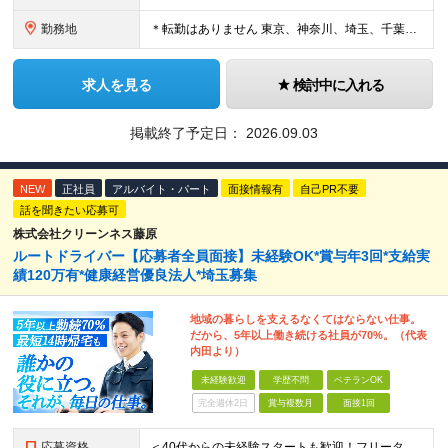
勤務地
＊転勤はありません 東京、神奈川、埼玉、千葉県内での勤務となります ※基本的には直行直帰・配属は通いやすさを考慮します ※U・Iターン歓迎 ※東京勤務メインとなります 【本社】 東京都中央区銀座1
求人を見る
検討中に入れる
掲載終了予定日：
2026.09.03
NEW
正社員
アルバイト・パート
面接情報有
自己PR不要
話を聞きたい応募可
株式会社クリーンネス藤原
ルートドライバー【応募者全員面接】未経験OK*賞与年3回*支給実
績120万有*健康経営優良法人*埼玉募集
地域の暮らしを支えるなくてはならない仕事。
だから、5年以上働き続ける社員が70%。（代表
内田より）
未経験歓迎
学歴不問
ベテランOK
完全週休2日
賞与複数月
面接1回
応募資格
＜40代からの未経験スタートも歓迎！フリーターでもOK＞ type経由での入社者多数！ほぼ全員未経験スタートです◎ ★自己PR＆志望理由必要ナシ ★応募者全員面接 ★未経験OK ★社会人経験初めても