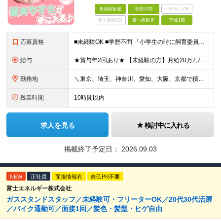
未経験歓迎
学歴不問
ベテランOK
完全週休2日
賞与複数月
面接1回
応募資格
■未経験OK ■学歴不問 「小学生の時に飼育委員だった！」 なんて方もお待ちしております♪ ※ご自宅でのペット飼育について※ ご自宅でげっ歯類・ウサギのペット飼育を禁止しております。当社業務では清
給与
★賞与年2回あり★ 【未経験の方】月給20万7,750円～＋賞与年2回＋残業代全額支給＋交通費支給 【生物系大卒の方】月給21万3,750円～＋賞与年2回＋残業代全額支給＋交通費支給 ★手当が充実
勤務地
＼東京、埼玉、神奈川、愛知、大阪、京都で積極採用中！／ ・東京都：品川区 ・埼玉県：和光市 ・神奈川県：横浜市戸塚区、藤沢市 ・茨城県：つくば市 Lマイカー通勤OK！ ・愛知県：犬山市
残業時間
10時間以内
求人を見る
検討中に入れる
掲載終了予定日：
2026.09.03
NEW
正社員
面接情報有
自己PR不要
富士エネルギー株式会社
ガススタンドスタッフ／未経験可・フリーターOK／20代30代活躍
／バイク通勤可／面接1回／髪色・髪型・ヒゲ自由