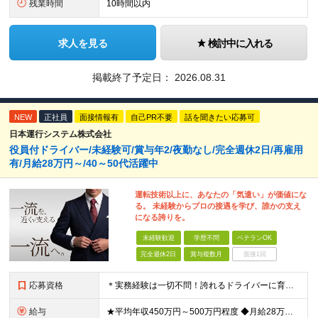
残業時間
10時間以内
求人を見る
検討中に入れる
掲載終了予定日：
2026.08.31
NEW
正社員
面接情報有
自己PR不要
話を聞きたい応募可
日本運行システム株式会社
役員付ドライバー/未経験可/賞与年2/夜勤なし/完全週休2日/再雇用
有/月給28万円～/40～50代活躍中
運転技術以上に、あなたの「気遣い」が価値にな
る。 未経験からプロの接遇を学び、誰かの支え
になる誇りを。
未経験歓迎
学歴不問
ベテランOK
完全週休2日
賞与複数月
面接1回
応募資格
＊実務経験は一切不問！誇れるドライバーに育てます＊ ◆学歴不問 ◆要普通自動車第一種運転免許 ◆守秘義務を守れる方 ※以下の経験が活かせます ・ホスピタリティ・マナーを大事に人と接する仕事の経験
給与
★平均年収450万円～500万円程度 ◆月給28万円～＋賞与2回＋交通費全額支給＋役職手当 ※試用期間2カ月あり（期間中の雇用形態、待遇に差異はありません） ※月給には月20時間分のみなし残業代3万