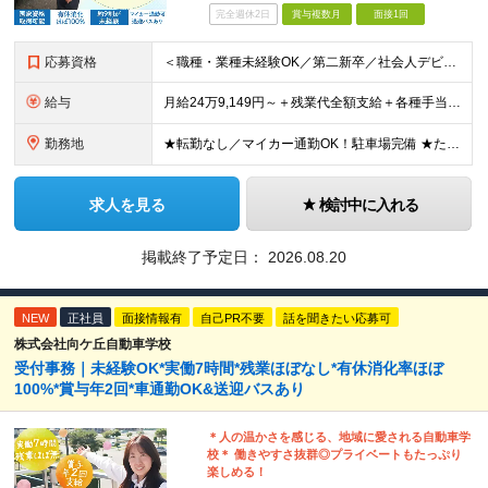
完全週休2日
賞与複数月
面接1回
応募資格
＜職種・業種未経験OK／第二新卒／社会人デビューも歓迎＞ ★高卒以上 ★普通自動車運転免許をお持ちの方（AT限定可） ━━━━━━━━━━━━━━━━━━━ ★運転が上手である必要はありません！★
給与
月給24万9,149円～＋残業代全額支給＋各種手当＋賞与年2回 ＼ 頑張りが収入に反映されます！ ／ ★四輪の指導→二輪の指導など、指導の幅が広がると給与UP！ ★年間表彰制度あり！教習生の合格率が
勤務地
★転勤なし／マイカー通勤OK！駐車場完備 ★たまプラーザ／新百合ヶ丘／登戸などから送迎バスも出ています！ 【向ケ丘自動車学校】 神奈川県川崎市宮前区菅生4-6-1 ※(変更の範囲)勤務地に変更なし
求人を見る
検討中に入れる
掲載終了予定日：
2026.08.20
NEW
正社員
面接情報有
自己PR不要
話を聞きたい応募可
株式会社向ケ丘自動車学校
受付事務｜未経験OK*実働7時間*残業ほぼなし*有休消化率ほぼ
100%*賞与年2回*車通勤OK&送迎バスあり
＊人の温かさを感じる、地域に愛される自動車学
校＊ 働きやすさ抜群◎プライベートもたっぷり
楽しめる！