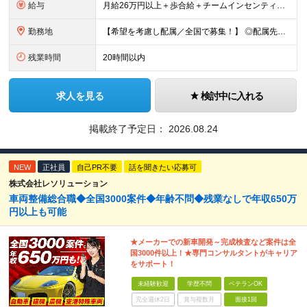
給与
月給26万円以上＋歩合給＋チームインセンティブ＋諸手当＋残業代 ※上記は東京のみの月給です。 ┗その他エリアは、月給22万円以上となります。 ※経験・スキルを考慮の上、弊社規程により優遇いたします。
勤務地
【希望を考慮し配属／全国で募集！】 ◎配属先は希望考慮 ◎転勤なし！ ★関東 ■東京 板橋区/世⽥⾕区/練⾺区/⾜⽴区/⼤⽥区/江⼾川区/多摩市 ■千葉 千葉市/船橋市/柏市 ■神奈川 横浜市/厚⽊
残業時間
20時間以内
求人を見る
検討中に入れる
掲載終了予定日：
2026.08.24
NEW
正社員
自己PR不要
話を聞きたい応募可
株式会社レソリューション
車両整備総合職◆全国3000案件◆年齢不問◆残業なしで年収650万
円以上も可能
★メーカーでの新車開発～完成検査など案件は全
国3000件以上！★専門コンサルタントがキャリア
をサポート！
未経験歓迎
学歴不問
ベテランOK
完全週休2日
賞与複数月
面接1回