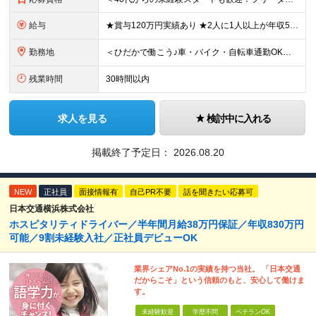
給与
★賞与120万円実績あり ★2人に1人以上が年収500万円以上 （今後年収500万円以上の層はさらに増える予定。年収500万円以下は多くが直近入社者） ★賞与支給実績120万円あり ★免許取得にかかる
勤務地
＜ひだかで働こう♪車・バイク・自転車通勤OK！埼玉エリア勤務＞ 埼玉県日高市大字田波目581-3（日高市役所の近く） └転勤なし！ └通勤費上限3万円まで支給 └駐車場完備 【社員の方のお住まい先】
残業時間
30時間以内
求人を見る
検討中に入れる
掲載終了予定日：
2026.08.20
NEW
正社員
面接情報有
自己PR不要
話を聞きたい応募可
日本交通横浜株式会社
ホスピタリティドライバー／半年間月給38万円保証／年収830万円
可能／9割未経験入社／正社員デビューOK
業界シェアNo.1の実績を持つ当社。 「日本交通
だからこそ」という信頼のもと、安心して働けま
す。
未経験歓迎
学歴不問
ベテランOK