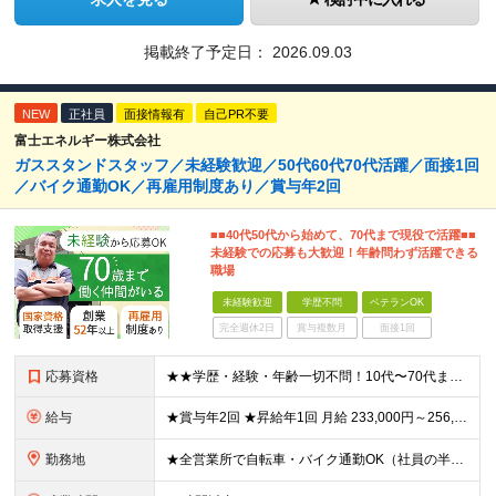
掲載終了予定日：
2026.09.03
NEW
正社員
面接情報有
自己PR不要
富士エネルギー株式会社
ガススタンドスタッフ／未経験歓迎／50代60代70代活躍／面接1回
／バイク通勤OK／再雇用制度あり／賞与年2回
■■40代50代から始めて、70代まで現役で活躍■■
未経験での応募も大歓迎！年齢問わず活躍できる
職場
未経験歓迎
学歴不問
ベテランOK
完全週休2日
賞与複数月
面接1回
応募資格
★★学歴・経験・年齢一切不問！10代〜70代まで活躍中★★ ■未経験歓迎 ■第二新卒歓迎・ブランクOK 人物重視の採用です！元気な挨拶ができる方、安定した環境で長く働きたい方を歓迎します。
給与
★賞与年2回 ★昇給年1回 月給 233,000円～256,000円 +（各種手当）+（賞与年2回） ※経験、能力等を考慮の上、決定！月収30万円以上も可能です ※経験者の方は優遇します ※3ヶ月の
勤務地
★全営業所で自転車・バイク通勤OK（社員の半数がバイクで通勤） 【目黒営業所】 東京都目黒区目黒1-24-2 【五反田営業所】 東京都品川区大崎5-1-2 【中野営業所 新宿スタンド】 東京都中