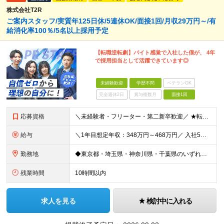
株式会社T2R
ご案内スタッフ/実質年125日休/5連休OK/面接1回/月収29万円～/有
給消化率100％/5名以上採用予定
【転職逆転劇】バイト感覚で入社した僕が、 4年
で採用担当として活躍できています◎
未経験歓迎
学歴不問
ベテランOK
完全週休2日
賞与複数月
面接1回
応募資格
＼未経験者・フリーター・第二新卒歓迎／ ★転職回数4回の社員も現在は中心メンバーとして活躍中 ◆正社員デビューOK！ ◆学歴・経験一切不問 ▼----面接担当者より----▼ 「過去は変えられない
給与
＼1年目想定年収：348万円～468万円／ 入社5年目で月給60.8万円も実現可能！ 月給：25万円～35万円＋交通費全額支給＋資格手当＋賞与など ※経験・スキルを考慮の上、決定します ※残業代は
勤務地
◆東京都・埼玉県・神奈川県・千葉県のいずれかの携帯ショップやイベント会場に配属 ◆「家から近い場所で働きたい！」という社員の要望に応えてプロジェクトを獲得した実例あり ■本社 東京都豊島区南池袋2-
残業時間
10時間以内
求人を見る
検討中に入れる