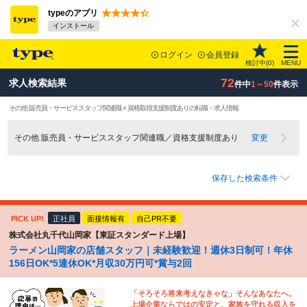
typeのアプリ
インストール
ログイン
会員登録
検討中(
0
)
MENU
72
求人検索結果
件中
1～50
件表示
その他 販売員・サービススタッフ関連職 × 資格取得支援制度ありの転職・求人情報
その他 販売員・サービススタッフ関連職／資格支援制度あり
変更
保存した検索条件
PICK UP!
正社員
面接情報有
自己PR不要
株式会社丸千代山岡家【東証スタンダード上場】
ラーメン山岡家の店舗スタッフ｜未経験歓迎！週休3日制可！年休
156日OK*5連休OK*月収30万円可*賞与2回
「そろそろ将来考えなきゃな」そんなあなたへ。
上場企業ならではの安定と、家族を守れる収入を