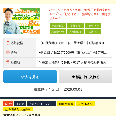
ハードワークはもう卒業。“世界的企業の安定グ
ループ”で「ほどほどに、無理なく長く」働きま
せんか？
未経験歓迎
学歴不問
ベテランOK
完全週休2日
賞与複数月
面接1回
応募資格
【40代前半までのミドル層活躍・未経験者歓迎】 ●高卒以上 ●要普通自動車免許（AT限定可） ※特別な知識や経験は一切不要です！ ＜こんな方を歓迎します＞ ・安定した企業で、定年まで長く働き続けたい
給与
■東京都 月給22万5000円（東京地域手当3万円含）～25万円＋残業代全額支給＋各種手当 ■神奈川県 月給19万5000円～24万円＋残業代全額支給＋各種手当 ※年齢・経験を考慮し決定 ※試用期
勤務地
＼東京と神奈川で募集・徒歩5分以内の勤務地あり／ ■根岸事務所 東京都台東区根岸5-6-14 根岸5光ビル ■阿佐ヶ谷事務所 東京都杉並区成田東4-38-25 ■大橋事務所 東京都目黒区大橋2-8-1
求人を見る
検討中に入れる
掲載終了予定日：
2026.09.03
NEW
正社員
アルバイト・パート
面接情報有
自己PR不要
話を聞きたい応募可
株式会社クリーンネス藤原