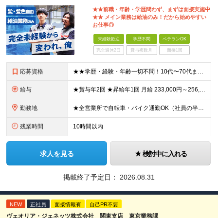
★★前職・年齢・学歴問わず、まずは面接実施中
★★ メイン業務は給油のみ！だから始めやすい
お仕事◎
未経験歓迎
学歴不問
ベテランOK
完全週休2日
賞与複数月
面接1回
応募資格
★★学歴・経験・年齢一切不問！10代〜70代まで活躍中★★ ■未経験歓迎 ■第二新卒歓迎・ブランクOK 人物重視の採用です！元気な挨拶ができる方、安定した環境で長く働きたい方を歓迎します。
給与
★賞与年2回 ★昇給年1回 月給 233,000円～256,000円 +（各種手当）+（賞与年2回） ※経験、能力等を考慮の上、決定！月収30万円以上も可能です ※経験者の方は優遇します ※3ヶ月の
勤務地
★全営業所で自転車・バイク通勤OK（社員の半数がバイクで通勤） 【目黒営業所】 東京都目黒区目黒1-24-2 【五反田営業所】 東京都品川区大崎5-1-2 【中野営業所 新宿スタンド】 東京都中
残業時間
10時間以内
求人を見る
検討中に入れる
掲載終了予定日：
2026.08.31
NEW
正社員
面接情報有
自己PR不要
ヴェオリア・ジェネッツ株式会社 関東支店 東京業務課