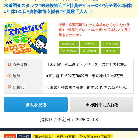
水道調査スタッフ#未経験歓迎#正社員デビューOK#完全週休2日制
#年休125日#資格取得支援有#社員数千人以上
生活に必要不可欠だから今後もなくならない仕
事！ “世界的グローバル企業”の日本法人で長く
働きませんか？
未経験歓迎
学歴不問
ベテランOK
完全週休2日
賞与複数月
面接1回
応募資格
【未経験・第二新卒・フリーターの方も大歓迎！】 ●高卒以上 ●要普通自動車免許（AT限定可） ※特別な経験やスキルは一切不問です！ ★求める人物像★ ・「ほどほどに、無理なく長く働きたい」方 ・安定
給与
■東京都 月給22万5000円（東京地域手当3万円含）～25万円＋残業代全額支給＋各種手当 ■神奈川県 月給19万5000円～24万円＋残業代全額支給＋各種手当 ※年齢・経験を考慮し決定 ※試用期
勤務地
＼東京と神奈川で募集・徒歩5分以内の勤務地あり／ ■根岸事務所 東京都台東区根岸5-6-14 根岸5光ビル ■阿佐ヶ谷事務所 東京都杉並区成田東4-38-25 ■大橋事務所 東京都目黒区大橋2-8-1
求人を見る
検討中に入れる
掲載終了予定日：
2026.09.03
NEW
正社員
面接情報有
自己PR不要
話を聞きたい応募可