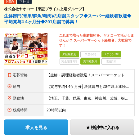
NEW
正社員
株式会社ヤオコー【東証プライム上場グループ】
生鮮部門(青果/鮮魚/精肉)の店舗スタッフ◆スーパー経験者歓迎◆
平均賞与4.4ヶ月分◆201店舗で募集！
これまで培った生鮮技術を、ヤオコーで活かしま
せんか？ スーパーマーケット経験者、大歓迎で
す！
未経験歓迎
学歴不問
ベテランOK
完全週休2日
賞与複数月
面接1回
応募資格
【生鮮・調理経験者歓迎！スーパーマーケット経験者は特に歓迎します◎】 ◆高卒以上 ◆いずれかのご経験をお持ちの方 ・スーパーの生鮮売場（鮮魚・精肉・青果）での勤務経験がある方 ・鮮魚専門店や精肉専門店
給与
【賞与平均4.4ケ月分│決算賞与も20年以上連続で支給中！】 ◆月給：258,400円～418,000円＋残業代＋各種手当 ※給与は前職での経験、スキルを考慮し、決定します ※残業代は全額支給します
勤務地
【埼玉、千葉、群馬、東京、神奈川、茨城、栃木の各店舗で積極採用中！U・Iターン歓迎】 【群馬県】 安中/伊勢崎/太田/桐生/高崎/館林/富岡/ 中之条/藤岡/前橋 【茨城県】 古河/取手/竜ヶ崎
残業時間
20時間以内
求人を見る
検討中に入れる