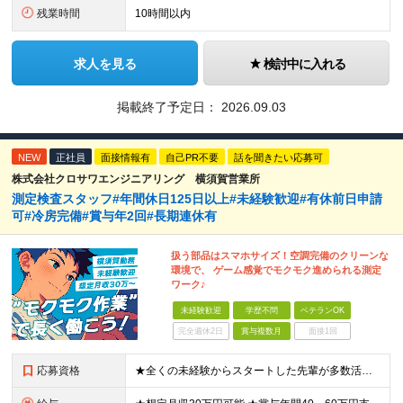
残業時間
10時間以内
求人を見る
検討中に入れる
掲載終了予定日：
2026.09.03
NEW
正社員
面接情報有
自己PR不要
話を聞きたい応募可
株式会社クロサワエンジニアリング 横須賀営業所
測定検査スタッフ#年間休日125日以上#未経験歓迎#有休前日申請
可#冷房完備#賞与年2回#長期連休有
扱う部品はスマホサイズ！空調完備のクリーンな
環境で、 ゲーム感覚でモクモク進められる測定
ワーク♪
未経験歓迎
学歴不問
ベテランOK
完全週休2日
賞与複数月
面接1回
応募資格
★全くの未経験からスタートした先輩が多数活躍中 ◆未経験歓迎 ◆学歴不問・資格不問・経験不問！ ≪こんな方にピッタリ≫ □ 人と話すより「手を動かす派」な方 □ 重労働から卒業して、落ち着いて働き