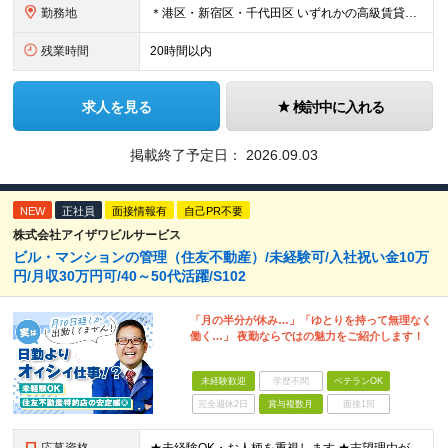
勤務地
＊港区・新宿区・千代田区 いずれかの高級賃貸マンションにて勤務 ◇港区南麻布エリア ◇新宿区エリア ◇千代田区エリア ★竣工するマンション（南青山）でのオープニング募集もあります！ 【本社】 東
残業時間
20時間以内
求人を見る
検討中に入れる
掲載終了予定日：
2026.09.03
NEW
正社員
面接情報有
自己PR不要
株式会社アイザワビルサービス
ビル・マンションの管理（住友不動産）/未経験可/入社祝い金10万
円/月収30万円可/40～50代活躍/S102
「月の半分が休み…」「ゆとりを持って無理なく
働く…」 夜勤ならではの魅力をご紹介します！
未経験歓迎
学歴不問
ベテランOK
完全週休2日
賞与複数月
面接1回