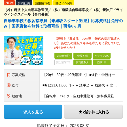
NEW
契約社員
面接情報有
自己PR不要
（株）所沢中央自動車教習所／（株）南横浜自動車学校／（株）新神戸ドライ
ヴィングスクール【合同募集】
自動車学校の教習指導員【未経験スタート歓迎】応募資格は免許の
み｜国家資格を無料で取得可能｜研修6ヶ月
【運転を「教える」お仕事｜40代の採用実績あ
り】 あなたの運転スキルを私たちに貸していた
だけませんか？
未経験歓迎
学歴不問
ベテランOK
完全週休2日
賞与複数月
面接1回
応募資格
【20代・30代・40代活躍中】 ■経験・学歴は一切不問 ■普通自動車免許※AT限定の方も応募OK！ ■勉強することに抵抗感の少ない方（※入社後、資格取得を目指していただくためです） 前職がタクシー
給与
■月給21万1,000円〜 ＋ 諸手当 ＋ 残業代 ＋ 交通費 ※上記はあくまでスタート時の基本給です ※残業代は別途全額支給します ※試用期間6ヶ月あり（期間中の待遇変更なし） 【資格取得後（入社
勤務地
【自転車・バイク・自動車通勤可（無料職員駐車場あり）】 ◎目の前が海で、夏には近くの花火が打ちあがるのも見えます ◆神奈川県横浜市金沢区福浦3-11-1 (変更の範囲)上記を除く当社関連勤務地
求人を見る
検討中に入れる
掲載終了予定日：
2026.08.31