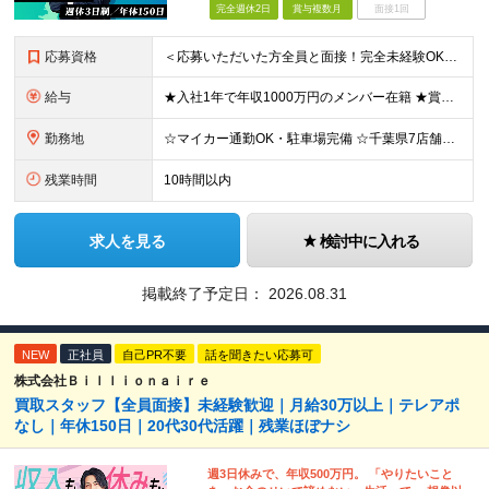
完全週休2日
賞与複数月
面接1回
応募資格
＜応募いただいた方全員と面接！完全未経験OK＞ ★第二新卒・ブランクOK ★転職回数・スキル不問 ★学歴不問 ◎第二新卒も大歓迎 「新卒で入社したけど、環境が合わなくて早期に退職してしまった」 とい
給与
★入社1年で年収1000万円のメンバー在籍 ★賞与だけで100万円以上の支給実績も ★月給30万円以上 月給30万円～50万円＋賞与年1回（最大3カ月分）＋インセンティブ＋各種手当 ※研修期間中は
勤務地
☆マイカー通勤OK・駐車場完備 ☆千葉県7店舗で募集 ☆2026年新店舗立ち上げ店舗あり ☆転勤なし 本社、もしくは以下店舗での勤務になります。 【本社】 千葉県印旛郡酒々井町本佐倉457-2
残業時間
10時間以内
求人を見る
検討中に入れる
掲載終了予定日：
2026.08.31
NEW
正社員
自己PR不要
話を聞きたい応募可
株式会社Ｂｉｌｌｉｏｎａｉｒｅ
買取スタッフ【全員面接】未経験歓迎｜月給30万以上｜テレアポ
なし｜年休150日｜20代30代活躍｜残業ほぼナシ
週3日休みで、年収500万円。 「やりたいこと