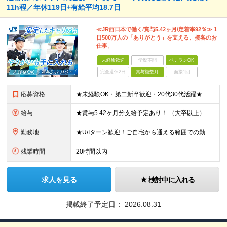
11h程／年休119日+有給平均18.7日
≪JR西日本で働く/賞与5.42ヶ月/定着率92％≫ 1
日500万人の「ありがとう」を支える、接客のお
仕事。
未経験歓迎
学歴不問
ベテランOK
完全週休2日
賞与複数月
面接1回
応募資格
★未経験OK・第二新卒歓迎・20代30代活躍★ ☆高卒以上 ☆社会人経験（就労経験）がある方 業界・ポジション・年数は不問です！ 「誰もが知る大手企業で働きたい」 「1人より、チームで仕事がした
給与
★賞与5.42ヶ月分支給予定あり！ （大卒以上）月給24万1,692円～39万5,780円＋各種手当＋賞与2回 （高卒以上）月給22万2,662円～39万5,780円＋各種手当＋賞与2回 ※上記は
勤務地
★U/Iターン歓迎！ご自宅から通える範囲での勤務となります ★JR西日本本社（大阪市北区）または、当社事業エリア内（北陸から北九州まで）の各支社で勤務 ※関西に本社あり※ 〈近畿エリア〉 三重県（
残業時間
20時間以内
求人を見る
検討中に入れる
掲載終了予定日：
2026.08.31