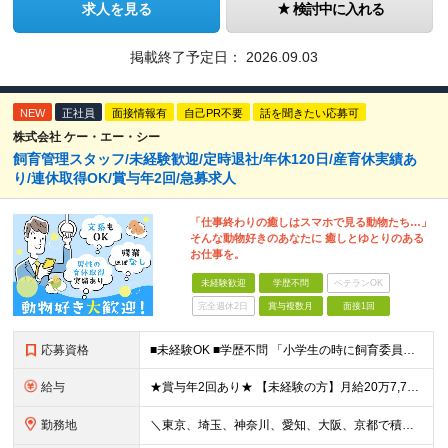
求人を見る
検討中に入れる
掲載終了予定日：
2026.09.03
NEW
正社員
面接情報有
自己PR不要
話を聞きたい応募可
株式会社 ケー・エー・シー
飼育管理スタッフ/未経験歓迎/定時退社/年休120日/産育休実績あ
り/連休取得OK/賞与年2回/急募求人
「仕事終わりの癒しはスマホで見る動物たち…」
そんな動物好きのあなたに 癒しとゆとりのある
お仕事を。
未経験歓迎
学歴不問
ベテランOK
完全週休2日
賞与複数月
面接1回
応募資格
■未経験OK ■学歴不問 「小学生の時に飼育委員だった！」 なんて方もお待ちしております♪ ※ご自宅でのペット飼育について※ ご自宅でげっ歯類・ウサギのペット飼育を禁止しております。当社業務では清
給与
★賞与年2回あり★ 【未経験の方】月給20万7,750円～＋賞与年2回＋残業代全額支給＋交通費支給 【生物系大卒の方】月給21万3,750円～＋賞与年2回＋残業代全額支給＋交通費支給 ★手当が充実
勤務地
＼東京、埼玉、神奈川、愛知、大阪、京都で積極採用中！／ ・東京都：品川区 ・埼玉県：和光市 ・神奈川県：横浜市戸塚区、藤沢市 ・茨城県：つくば市 Lマイカー通勤OK！ ・愛知県：犬山市