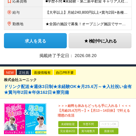
応募資格
■学歴不問 ■未経験・第二新卒歓迎 キャリア入社のメンバーは元美容師、営業、教員などさまざま！ これまでの経験やあなたらしい視点を活かして よりよいサービスを生み出していきましょう！
給与
【大卒以上】月給240,800円以上+賞与2回+各種手当 【短大・専門学校卒】月給204,400円以上+賞与2回+各種手当 【上記以外】月給187,000円以上+賞与2回+各種手当 ※経験、資格、能
勤務地
★全国の施設で募集！オープニング施設でサービスを作っていきたい方は大歓迎！ ★希望しない転勤は原則なし 【積極採用エリア】 ■界 蔵王（26年10月開業予定） ※開業前に入社された場合、全国の星野リ
求人を見る
検討中に入れる
掲載終了予定日：
2026.08.20
NEW
正社員
面接情報有
自己PR不要
株式会社ユーニック
ドリンク配送★週休3日制★未経験OK★月25.6万～★入社祝い金有
★賞与年2回★年休162日★寮完備
＞＞＞給料も休みもどっちも手に入れる！＜＜＜
【月給25.6万円～】×【月13～14日休】で叶える
理想の生活
未経験歓迎
学歴不問
ベテランOK
完全週休2日
賞与複数月
面接1回