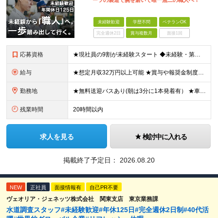
ーツの製造で腕を磨いて唯一無二の職人へ！
未経験歓迎
学歴不問
ベテランOK
完全週休2日
賞与複数月
面接1回
応募資格
★現社員の9割が未経験スタート ◆未経験・第二新卒歓迎 ◆学歴不問！経験不問！資格不問！ ≪こんな方にピッタリ≫ □ 飛行機が好き、興味がある方 □ マニュアルがある環境でコツコツ作業したい方
給与
★想定月収32万円以上可能 ★賞与や報奨金制度などモチベーション高く働ける制度がそろっています 月給25万円～+残業代全額支給＋各種手当+賞与年2回 ※試用期間2ヶ月あり（給与・待遇に差異はありませ
勤務地
★無料送迎バスあり(朝は3分に1本発着有） ★車・バイク・自転車通勤OK 神奈川県横須賀市夏島町19番地 ※自動車・バイク通勤に関しては駐車場の空き状況による (変更の範囲)上記を除く当社関連勤
残業時間
20時間以内
求人を見る
検討中に入れる
掲載終了予定日：
2026.08.20
NEW
正社員
面接情報有
自己PR不要
ヴェオリア・ジェネッツ株式会社 関東支店 東京業務課
水道調査スタッフ#未経験歓迎#年休125日#完全週休2日制#40代活