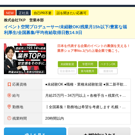
NEW
正社員
自己PR不要
話を聞きたい応募可
株式会社TKP 営業本部
イベント空間プロデューサー/未経験OK/残業月15h以下/豊富な福
利厚生/全国募集/平均有給取得日数14.9日
日本を代表する企業のイベントの裏側を支える！
業界シェア率No.1(*)の上場企業で働こう。
未経験歓迎
学歴不問
ベテランOK
完全週休2日
賞与複数月
面接1回
応募資格
●未経験OK ●職種・業種未経験歓迎 ●第二新卒歓迎 ●学歴不問 ＜こんな方におすすめ！＞ ◎ホテル・アパレル・携帯販売など接客経験を活かしたい ◎「今の会社、この先が見えない」と感じている ◎上場
給与
月給25万円～34万円以上＋各種手当＋残業代＋賞与年2回（昨年度2～4ヶ月分） 初年度想定年収：350万円～ ＜クラス・経験別の月給目安＞ ■メンバークラス：月給25万円以上 ■店長やSVなどのマネ
勤務地
┃全国募集！勤務地は希望を考慮します 札幌・仙台・東京・横浜・静岡・名古屋・大阪・京都・広島・福岡 募集 ※上記のほか、全国に拠点あり ※キャリアアップやキャリアシフトに伴う転勤も一部ありますが、基
残業時間
20時間以内