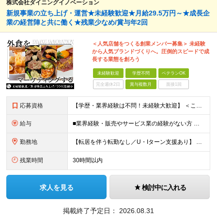
株式会社ダイニングイノベーション
新規事業の立ち上げ・運営★未経験歓迎★月給29.5万円～★成長企
業の経営陣と共に働く★残業少なめ/賞与年2回
＜人気店舗をつくる創業メンバー募集＞ 未経験
から人気ブランドづくりへ。圧倒的スピードで成
長する業態を創ろう
未経験歓迎
学歴不問
ベテランOK
完全週休2日
賞与複数月
面接1回
応募資格
【学歴・業界経験は不問！未経験大歓迎】 ＜こんな方、大歓迎！＞ ・新しいことにイチから挑戦し、ワクワクする熱量を味わいたい方 ・毎日同じことの繰り返しから抜け出したい方 ・新しいブランドづくりに興味
給与
■業界経験・販売やサービス業の経験がない方 月給29.5万円～ ※固定残業手当（51,937円～/月30時間分）、固定深夜割増手当（3,463円～月10時間分） ■外食業界で店長・副店長等の経験をお
勤務地
【転居を伴う転勤なし／U・Iターン支援あり】 本社（恵比寿）または当社が運営する東京都内の直営店舗での勤務 ※配属先は経験・希望・プロジェクト内容を踏まえて決定します。 ★社宅・引越支援制度あり（
残業時間
30時間以内
求人を見る
検討中に入れる
掲載終了予定日：
2026.08.31