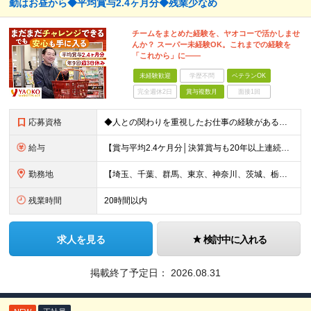
勤はお昼から◆平均賞与2.4ヶ月分◆残業少なめ
チームをまとめた経験を、ヤオコーで活かしませ
んか？ スーパー未経験OK。これまでの経験を
「これから」に――
未経験歓迎
学歴不問
ベテランOK
完全週休2日
賞与複数月
面接1回
応募資格
◆人との関わりを重視したお仕事の経験がある方 とくにチームをまとめた経験がある方を歓迎します ┗例えば… □スーパーマーケット・ホームセンター・ドラッグストアなどの 小売業でチームをまと
給与
【賞与平均2.4ケ月分│決算賞与も20年以上連続で支給中！】 ＜月収例＞ 月収29万円（地域限定正社員／残業代・各種手当含む） 月収26万円（契約社員／残業代・各種手当含む） ◆月給：月給258,
勤務地
【埼玉、千葉、群馬、東京、神奈川、茨城、栃木の各店舗で積極採用中！U・Iターン歓迎】 【群馬県】 安中/伊勢崎/太田/桐生/高崎/館林/富岡/ 中之条/藤岡/前橋 【茨城県】 古河/取手/竜ヶ崎
残業時間
20時間以内
求人を見る
検討中に入れる
掲載終了予定日：
2026.08.31