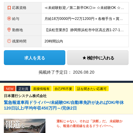
応募資格
≪未経験歓迎／第二新卒OK◎≫ ☆未経験OK ☆18〜50代まで幅広く活躍中 ☆学歴不問 〜こんな方をお待ちしています！〜 □コツコツ作業に取り組むことが好きな方 □安定企業で長く働きたい方 □モノ
給与
月給18万0000円〜22万1200円＋各種手当＋賞与年2回 ※経験・能力を考慮の上、決定します ※残業代は別途100％支給いたします
勤務地
【浜松営業所】 静岡県浜松市中区高丘西1-27-17 ★勤務地限定正社員 ★転勤なし ★UIターン歓迎 ★マイカー通勤OK
残業時間
20時間以内
求人を見る
検討中に入れる
掲載終了予定日：
2026.08.20
NEW
正社員
面接情報有
自己PR不要
話を聞きたい応募可
日本運行システム株式会社
緊急報道車両ドライバー/未経験OK/自動車免許があればOK/年休
120日以上/平均年収450万円～/完休2日
運転じゃない、それは「決断」だ。 未経験か
ら、報道の最前線を走るドライバーへ。