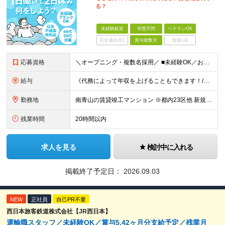
る？
未経験歓迎
学歴不問
ベテランOK
完全週休2日
賞与複数月
面接1回
応募資格
＼オープニング・複数名採用／ ■未経験OK／お人柄を重視します！ ■高卒以上 ■60歳未満の方(定年年齢による理由) ＜長く安心して働きやすい＞ 当社では現在20代～60代の管理スタッフが活躍中！
給与
《代務によって年収を上げることもできます！/想定年収330万円》 ■月給22万円以上＋賞与年2回(2カ月/2025年実績)＋時間外手当＋資格手当＋役職手当＋交通費（夜勤のみ） ………… ≪昇給、賞与、
勤務地
南青山の賃貸竣工マンション ※都内23区他 新規受託物件につき、オープニングの募集です！ 入社時期はご相談可能です！ 【本社/面接地】 東京都新宿区西新宿2丁目6番1号 新宿住友ビル4階 ※(変
残業時間
20時間以内
求人を見る
検討中に入れる
掲載終了予定日：
2026.09.03
NEW
正社員
自己PR不要
西日本旅客鉄道株式会社【JR西日本】
運輸職スタッフ／未経験OK／賞与5.42ヶ月分支給予定／残業月