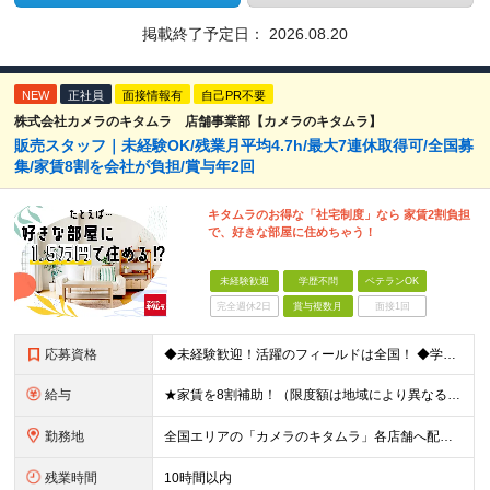
掲載終了予定日：
2026.08.20
NEW
正社員
面接情報有
自己PR不要
株式会社カメラのキタムラ 店舗事業部【カメラのキタムラ】
販売スタッフ｜未経験OK/残業月平均4.7h/最大7連休取得可/全国募
集/家賃8割を会社が負担/賞与年2回
キタムラのお得な「社宅制度」なら 家賃2割負担
で、好きな部屋に住めちゃう！
未経験歓迎
学歴不問
ベテランOK
完全週休2日
賞与複数月
面接1回
応募資格
◆未経験歓迎！活躍のフィールドは全国！ ◆学歴不問 ◆第二新卒も活躍中 ◆35歳以下の方（若年層の長期キャリア形成を図るため）
給与
★家賃を8割補助！（限度額は地域により異なる） ※転勤による引っ越しが発生する場合 ＝＝＝＝＝＝＝＝＝＝＝＝＝＝＝＝＝＝＝＝＝＝＝ 例えば、家賃7.5万円なら6万円は会社で負担。 あなたが支払うのは、
勤務地
全国エリアの「カメラのキタムラ」各店舗へ配属となります ※最初の配属先は希望を最大限考慮した上で決定します ▼詳しい勤務地住所は下記URLをご確認ください。 https://sss.kitamur
残業時間
10時間以内