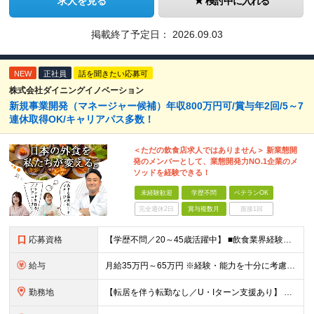
求人を見る
検討中に入れる
掲載終了予定日：
2026.09.03
NEW
正社員
話を聞きたい応募可
株式会社ダイニングイノベーション
新規事業開発（マネージャー候補）年収800万円可/賞与年2回/5～7
連休取得OK/キャリアパス多数！
＜ただの飲食店求人ではありません＞ 新業態開
発のメンバーとして、業態開発力NO.1企業のメ
ソッドを経験できる！
未経験歓迎
学歴不問
ベテランOK
完全週休2日
賞与複数月
面接1回
応募資格
【学歴不問／20～45歳活躍中】 ■飲食業界経験および販売／サービスの経験がある方を歓迎します 例えば「もっとこうすれば売れるのに」というアイデアを形にしたい方、経営陣に近いポジションでビジネスを
給与
月給35万円～65万円 ※経験・能力を十分に考慮し決定。 ※月給35万円～48万円までは非管理職となりますので、 上記月給には、月30時間分の固定残業代（61,620円～84,508円）および月10
勤務地
【転居を伴う転勤なし／U・Iターン支援あり】 本社（恵比寿）または当社が運営する東京都内の直営店舗での勤務 ※配属先は経験・希望・プロジェクト内容を踏まえて決定します。 ★社宅・引越支援制度あり（