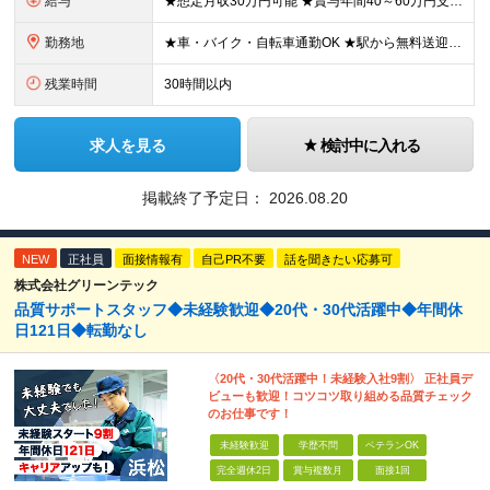
給与
★想定月収30万円可能 ★賞与年間40～60万円支給実績あり 月給23万5000円～+残業代全額支給＋各種手当+賞与年2回 ※試用期間2ヶ月あり（給与・待遇に差異はありません） ※残業代・深夜割増手
勤務地
★車・バイク・自転車通勤OK ★駅から無料送迎バスあり 神奈川県横須賀市夏島町19番地 ※自動車・バイク通勤に関しては駐車場の空き状況による (変更の範囲)上記を除く当社関連勤務地
残業時間
30時間以内
求人を見る
検討中に入れる
掲載終了予定日：
2026.08.20
NEW
正社員
面接情報有
自己PR不要
話を聞きたい応募可
株式会社グリーンテック
品質サポートスタッフ◆未経験歓迎◆20代・30代活躍中◆年間休
日121日◆転勤なし
〈20代・30代活躍中！未経験入社9割〉 正社員デ
ビューも歓迎！コツコツ取り組める品質チェック
のお仕事です！
未経験歓迎
学歴不問
ベテランOK
完全週休2日
賞与複数月
面接1回