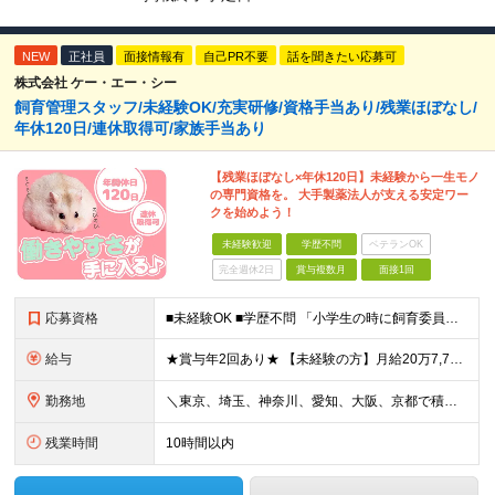
NEW
正社員
面接情報有
自己PR不要
話を聞きたい応募可
株式会社 ケー・エー・シー
飼育管理スタッフ/未経験OK/充実研修/資格手当あり/残業ほぼなし/
年休120日/連休取得可/家族手当あり
【残業ほぼなし×年休120日】未経験から一生モノ
の専門資格を。 大手製薬法人が支える安定ワー
クを始めよう！
未経験歓迎
学歴不問
ベテランOK
完全週休2日
賞与複数月
面接1回
応募資格
■未経験OK ■学歴不問 「小学生の時に飼育委員だった！」 なんて方もお待ちしております♪ ※ご自宅でのペット飼育について※ ご自宅でげっ歯類・ウサギのペット飼育を禁止しております。当社業務では清
給与
★賞与年2回あり★ 【未経験の方】月給20万7,750円～＋賞与年2回＋残業代全額支給＋交通費支給 【生物系大卒の方】月給21万3,750円～＋賞与年2回＋残業代全額支給＋交通費支給 ★手当が充実
勤務地
＼東京、埼玉、神奈川、愛知、大阪、京都で積極採用中！／ ・東京都：品川区 ・埼玉県：和光市 ・神奈川県：横浜市戸塚区、藤沢市 ・茨城県：つくば市 Lマイカー通勤OK！ ・愛知県：犬山市
残業時間
10時間以内