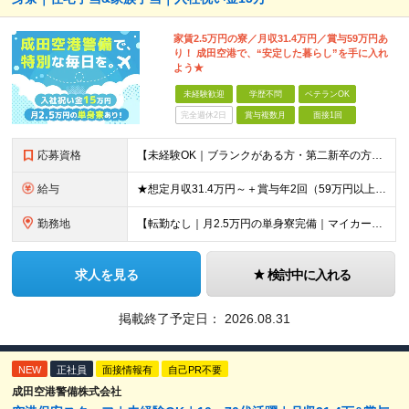
家賃2.5万円の寮／月収31.4万円／賞与59万円あ
り！ 成田空港で、“安定した暮らし”を手に入れ
よう★
未経験歓迎
学歴不問
ベテランOK
完全週休2日
賞与複数月
面接1回
応募資格
【未経験OK｜ブランクがある方・第二新卒の方・正社員が初めての方も歓迎！】 ★応募資格を満たす方は面接確約！ ★20代・30代の若手スタッフも多数活躍中！ ◎58歳以下の方（長期のキャリア形成を図る
給与
★想定月収31.4万円～＋賞与年2回（59万円以上） ★入社お祝い金15万円支給 ★水道+光熱費無料の家賃がリーズナブルな社員寮(単身寮)あり！ ★住宅手当&家族手当あり 月給24万5000円以上(
勤務地
【転勤なし｜月2.5万円の単身寮完備｜マイカー・バイク通勤OK】 成田空港または空港関連施設での勤務となります。 お住まいや希望を考慮し、千葉市美浜区・四街道市への配属となる場合もあります。 【本社
求人を見る
検討中に入れる
掲載終了予定日：
2026.08.31
NEW
正社員
面接情報有
自己PR不要
成田空港警備株式会社