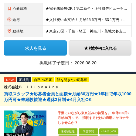
応募資格
★完全未経験OK！第二新卒・正社員デビューを目指す方も大歓迎！ ★応募資格を満たす方は全員面接いたします！（面接1回） ■学歴不問 ■普通免許をお持ちの方（AT限定可） ■34歳以下の方（若年層の長
給与
★入社祝い金支給！ 月給25.6万円～33.1万円＋賞与年2回 ※結婚祝い・出産祝い・扶養手当・家族手当・退職金制度など福利厚生も充実しています！ ※研修期間2ヶ月：月給額から-1.6万円の支給に
勤務地
★東京23区・千葉・埼玉・神奈川・茨城の各支店 ★転居を伴う転勤なし ★希望や通勤時間を考慮して決定します ★U・Iターン歓迎！ ▼東京都 ・板橋支店 東京都板橋区東坂下 ・新砂支店 東京都江東区
求人を見る
検討中に入れる
掲載終了予定日：
2026.08.20
NEW
正社員
自己PR不要
話を聞きたい応募可
株式会社Ｂｉｌｌｉｏｎａｉｒｅ
買取スタッフ★応募者全員と面接★月給30万円★1年目で年収1000
万円可★未経験歓迎★週休3日制★4月入社OK
千葉にいながら東京並みの待遇を。 年休150日×
月給30万～で、 消耗するだけの通勤にサヨナラ
しませんか？
未経験歓迎
学歴不問
ベテランOK