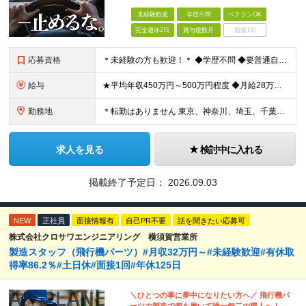
未経験歓迎
学歴不問
ベテランOK
完全週休2日
賞与複数月
面接1回
応募資格
＊未経験の方も歓迎！＊ ◆学歴不問 ◆要普通自動車第一種運転免許 ◆守秘義務を守れる方 ※以下の経験が活かせます ・ホスピタリティ・マナーを大事に人と接する仕事の経験 ・整備士やディーラーなど、車
給与
★平均年収450万円～500万円程度 ◆月給28万円～＋賞与2回＋交通費全額支給＋役職手当 ※試用期間2カ月あり（期間中の雇用形態、待遇に差異はありません） ※月給には月20時間分のみなし残業代3万
勤務地
＊転勤はありません 東京、神奈川、埼玉、千葉県内での勤務となります ※基本的には直行直帰・配属は通いやすさを考慮します ※U・Iターン歓迎 ※東京勤務メインとなります 【本社】 東京都中央区銀座1
求人を見る
検討中に入れる
掲載終了予定日：
2026.09.03
NEW
正社員
面接情報有
自己PR不要
話を聞きたい応募可
株式会社クロサワエンジニアリング 横須賀営業所
製造スタッフ（飛行機パーツ）#月収32万円～#未経験歓迎#有休取
得率86.2％#土日休#面接1回#年休125日
＼ひとつの事に夢中になりたい方へ／ 飛行機パ