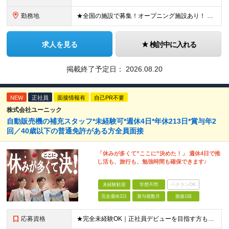
勤務地
★全国の施設で募集！オープニング施設あり！ ★希望しない転勤原則なし 【積極採用エリア】 ■界 蔵王（26年10月開業予定） ※開業前に入社された場合、全国の星野リゾートの施設で勤務後、開業時期に異
求人を見る
検討中に入れる
掲載終了予定日：
2026.08.20
NEW
正社員
面接情報有
自己PR不要
株式会社ユーニック
自動販売機の補充スタッフ*未経験可*週休4日*年休213日*賞与年2
回／40歳以下の普通免許がある方全員面接
「休みが多くて”ここに”決めた！」 週休4日で推
し活も、旅行も、勉強時間も確保できます♪
未経験歓迎
学歴不問
ベテランOK
完全週休2日
賞与複数月
面接1回
応募資格
★完全未経験OK｜正社員デビューを目指す方も大歓迎！子育て世代も活躍中！ ★応募資格を満たす方は全員面接いたします！（面接1回） ■学歴不問 ■普通免許をお持ちの方（AT限定可） ■40歳以下の方（