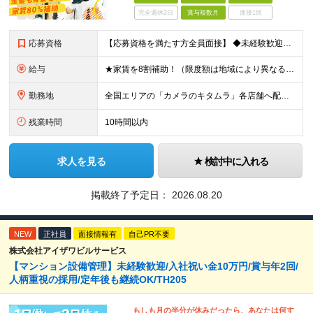
完全週休2日
賞与複数月
面接1回
応募資格
【応募資格を満たす方全員面接】 ◆未経験歓迎！活躍のフィールドは全国！ ◆学歴不問 ◆第二新卒も活躍中 ◆35歳以下の方（若年層の長期キャリア形成を図るため）
給与
★家賃を8割補助！（限度額は地域により異なる） ※転勤による引っ越しが発生する場合 ＝＝＝＝＝＝＝＝＝＝＝＝＝＝＝＝＝＝＝＝＝＝＝ 例えば、家賃7.5万円なら6万円は会社で負担。 あなたが支払うのは、
勤務地
全国エリアの「カメラのキタムラ」各店舗へ配属となります ※最初の配属先は希望を最大限考慮した上で決定します ▼詳しい勤務地住所は下記URLをご確認ください。 https://sss.kitamur
残業時間
10時間以内
求人を見る
検討中に入れる
掲載終了予定日：
2026.08.20
NEW
正社員
面接情報有
自己PR不要
株式会社アイザワビルサービス
【マンション設備管理】未経験歓迎/入社祝い金10万円/賞与年2回/
人柄重視の採用/定年後も継続OK/TH205
もしも月の半分が休みだったら、あなたは何す