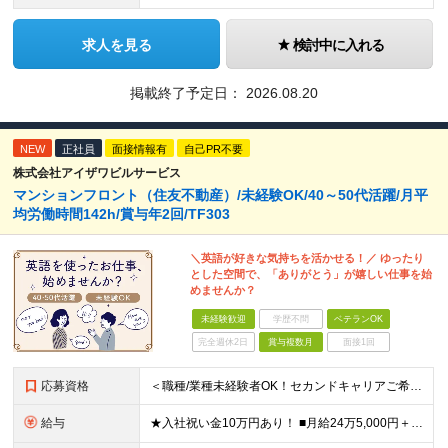
求人を見る
検討中に入れる
掲載終了予定日：
2026.08.20
NEW
正社員
面接情報有
自己PR不要
株式会社アイザワビルサービス
マンションフロント（住友不動産）/未経験OK/40～50代活躍/月平
均労働時間142h/賞与年2回/TF303
＼英語が好きな気持ちを活かせる！／ ゆったり
とした空間で、「ありがとう」が嬉しい仕事を始
めませんか？
未経験歓迎
学歴不問
ベテランOK
完全週休2日
賞与複数月
面接1回
応募資格
＜職種/業種未経験者OK！セカンドキャリアご希望の方も大歓迎！＞ ■高卒以上 ■英語が好きな方・抵抗がない方 ■60歳未満の方(定年年齢による理由) ＜面接は相互理解を大切にしています＞ 緊張して上
給与
★入社祝い金10万円あり！ ■月給24万5,000円＋賞与年2回(2カ月/2025年実績)＋時間外手当＋資格手当＋交通費 ※一律英会話手当（2万円）を含みます ※給与は経験・能力等を考慮して決定し