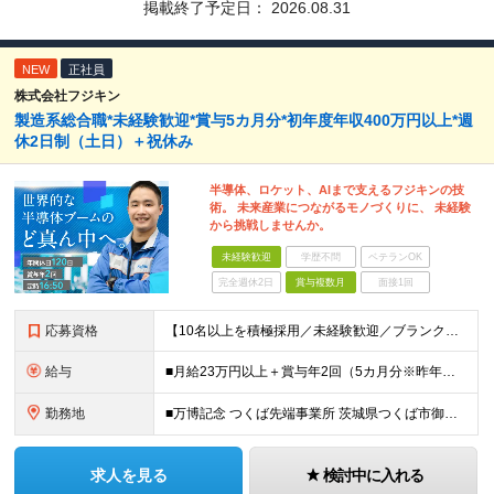
掲載終了予定日：
2026.08.31
NEW
正社員
株式会社フジキン
製造系総合職*未経験歓迎*賞与5カ月分*初年度年収400万円以上*週
休2日制（土日）＋祝休み
半導体、ロケット、AIまで支えるフジキンの技
術。 未来産業につながるモノづくりに、 未経験
から挑戦しませんか。
未経験歓迎
学歴不問
ベテランOK
完全週休2日
賞与複数月
面接1回
応募資格
【10名以上を積極採用／未経験歓迎／ブランクOK】 ＜応募条件＞ ◇高卒以上 ◇職種・業種未経験歓迎 ◇第二新卒歓迎 ＜こんな方を歓迎します＞ ◎チームで協力しながら仕事を進めたい方 ◎モノづくり
給与
■月給23万円以上＋賞与年2回（5カ月分※昨年度実績）＋各種手当 ※上記月給に残業代は含みません、残業代は別途全額支給いたします ※これまでの経験・スキルを考慮して優遇いたします
勤務地
■万博記念 つくば先端事業所 茨城県つくば市御幸が丘18 ※U・Iターン歓迎
求人を見る
検討中に入れる