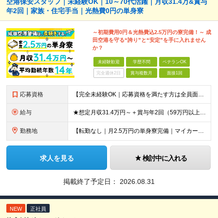
空港保安スタッフ｜未経験OK｜10～70代活躍｜月収31.4万&賞与
年2回｜家族・住宅手当｜光熱費0円の単身寮
～初期費用0円＆光熱費込2.5万円の寮完備！～ 成
田空港を守る“誇り”と“安定”を手に入れません
か？
未経験歓迎
学歴不問
ベテランOK
完全週休2日
賞与複数月
面接1回
応募資格
【完全未経験OK｜応募資格を満たす方は全員面接！】 ◎学歴不問／前職不問／転職回数不問 ◎自動車免許・英語力なども一切不問 ◎58歳以下の方（長期のキャリア形成を図るため） ブランクがある方、正社員
給与
★想定月収31.4万円～＋賞与年2回（59万円以上） ★入社お祝い金15万円支給 ★水道+光熱費無料の家賃がリーズナブルな社員寮(単身寮)あり！ 月給24万5000円以上(基本給21万1000円＋業
勤務地
【転勤なし｜月2.5万円の単身寮完備｜マイカー・バイク通勤OK】 成田空港または空港関連施設での勤務となります。 お住まいや希望を考慮し、千葉市美浜区・四街道市への配属となる場合もあります。 【本社
求人を見る
検討中に入れる
掲載終了予定日：
2026.08.31
NEW
正社員