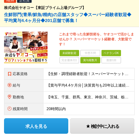
NEW
正社員
株式会社ヤオコー【東証プライム上場グループ】
生鮮部門(青果/鮮魚/精肉)の店舗スタッフ◆スーパー経験者歓迎◆
平均賞与4.4ヶ月分◆201店舗で募集！
これまで培った生鮮技術を、ヤオコーで活かしま
せんか？ スーパーマーケット経験者、大歓迎で
す！
未経験歓迎
学歴不問
ベテランOK
完全週休2日
賞与複数月
面接1回
応募資格
【生鮮・調理経験者歓迎！スーパーマーケット経験者は特に歓迎します◎】 ◆高卒以上 ◆いずれかのご経験をお持ちの方 ・スーパーの生鮮売場（鮮魚・精肉・青果）での勤務経験がある方 ・鮮魚専門店や精肉専門店
給与
【賞与平均4.4ケ月分│決算賞与も20年以上連続で支給中！】 ◆月給：258,400円～418,000円＋残業代＋各種手当 ※給与は前職での経験、スキルを考慮し、決定します ※残業代は全額支給します
勤務地
【埼玉、千葉、群馬、東京、神奈川、茨城、栃木の各店舗で積極採用中！U・Iターン歓迎】 【群馬県】 安中/伊勢崎/太田/桐生/高崎/館林/富岡/ 中之条/藤岡/前橋 【茨城県】 古河/取手/竜ヶ崎
残業時間
20時間以内
求人を見る
検討中に入れる