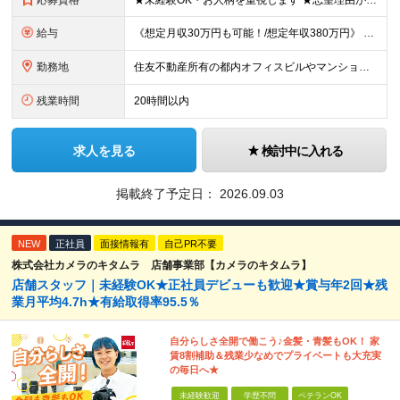
応募資格
★未経験OK・お人柄を重視します ★志望理由が明確でない方もお気軽にご応募ください！ ■高卒以上 ■60歳未満の方(定年年齢による理由) ＜長く安心して働きやすい＞ 当社では現在20代～60代の管理
給与
《想定月収30万円も可能！/想定年収380万円》 ■月給24万5000円以上＋賞与年2回(2カ月/2025年実績)＋時間外手当＋資格手当＋役職手当＋交通費 ………… ≪昇給、賞与、および各種諸手当につ
勤務地
住友不動産所有の都内オフィスビルやマンションでの勤務となります。 ★希望を考慮し、転居を伴う転勤はありません。 ★新宿・日本橋・半蔵門・飯田橋・秋葉原・中野・大崎をはじめとした23区のビルが対象です。
残業時間
20時間以内
求人を見る
検討中に入れる
掲載終了予定日：
2026.09.03
NEW
正社員
面接情報有
自己PR不要
株式会社カメラのキタムラ 店舗事業部【カメラのキタムラ】
店舗スタッフ｜未経験OK★正社員デビューも歓迎★賞与年2回★残
業月平均4.7h★有給取得率95.5％
自分らしさ全開で働こう♪金髪・青髪もOK！ 家
賃8割補助＆残業少なめでプライベートも大充実
の毎日へ★
未経験歓迎
学歴不問
ベテランOK