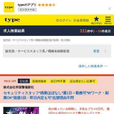
typeのアプリ
インストール
ログイン
会員登録
検討中(
0
)
MENU
311
求人検索結果
件中
1～50
件表示
販売員・サービススタッフ系 × 職種未経験歓迎の転職・求人情報
販売員・サービススタッフ系／職種未経験歓迎
変更
保存した検索条件
PICK UP!
正社員
面接情報有
自己PR不要
話を聞きたい応募可
株式会社帝国警備新社
セキュリティスタッフ*残業ほぼなし*週1日～勤務可*Wワーク・副
業OK*面接1回・即日内定も可*志望理由不問
街が眠っている時間に、月収をプラス5万円。 週
1日から自分のペースで働けるシゴトです。