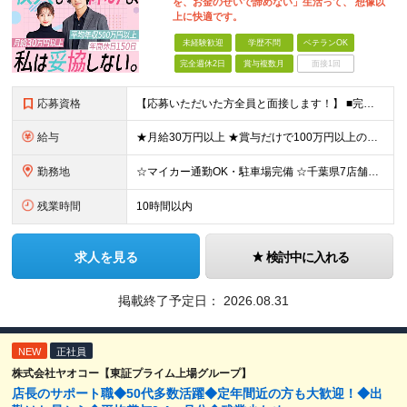
を、お金のせいで諦めない」生活って、 想像以
上に快適です。
未経験歓迎
学歴不問
ベテランOK
完全週休2日
賞与複数月
面接1回
応募資格
【応募いただいた方全員と面接します！】 ■完全未経験OK ■転職回数・前職・スキル・学歴不問 ■20代～30代活躍中！ ★第二新卒も大歓迎 「新卒で入社したけど、環境が合わなくて早期に退職してしまっ
給与
★月給30万円以上 ★賞与だけで100万円以上の支給実績も ★1年で年収1000万円のメンバー在籍 ★インセンティブで月20万円獲得した実績も 月給30万円～50万円＋賞与年1回（最大3カ月分）＋イ
勤務地
☆マイカー通勤OK・駐車場完備 ☆千葉県7店舗で募集 ☆2026年新店舗立ち上げ店舗あり ☆転勤なし 本社、もしくは以下店舗での勤務になります。 【本社】 千葉県印旛郡酒々井町本佐倉457-2
残業時間
10時間以内
求人を見る
検討中に入れる
掲載終了予定日：
2026.08.31
NEW
正社員
株式会社ヤオコー【東証プライム上場グループ】
店長のサポート職◆50代多数活躍◆定年間近の方も大歓迎！◆出