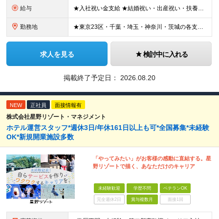
給与
★入社祝い金支給 ★結婚祝い・出産祝い・扶養手当・家族手当・退職金制度など福利厚生も充実しています！ 月給19.2万円～21.4万円＋賞与年2回 ※研修期間2ヶ月：月給額から-1.2万円の支給にな
勤務地
★東京23区・千葉・埼玉・神奈川・茨城の各支店 ★転居を伴う転勤なし ★希望や通勤時間を考慮して決定します ★U・Iターン歓迎！ ▼東京都 ・板橋支店 東京都板橋区東坂下 ・新砂支店 東京都江東区
求人を見る
検討中に入れる
掲載終了予定日：
2026.08.20
NEW
正社員
面接情報有
株式会社星野リゾート・マネジメント
ホテル運営スタッフ*週休3日/年休161日以上も可*全国募集*未経験
OK*新規開業施設多数
「やってみたい」がお客様の感動に直結する。星
野リゾートで描く、あなただけのキャリア
未経験歓迎
学歴不問
ベテランOK
完全週休2日
賞与複数月
面接1回