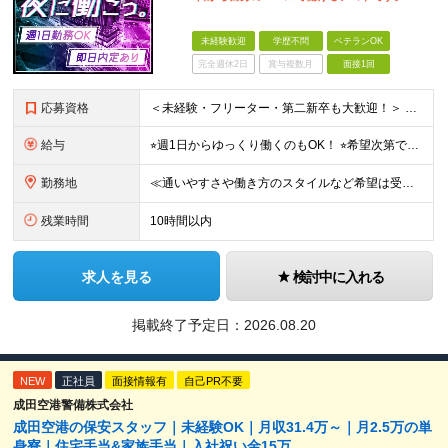
未経験歓迎
学歴不問
ベテランOK
完全週休2日
賞与複数月
面接1回
応募資格
＜未経験・フリーター・第二新卒も大歓迎！＞ ※学歴不問 ★堅苦しい志望動機は必要なし！ ★コミュ力に自信がなくてもOK！ ★特別な資格や専門知識は必要ありません！ 【こんな想いをお持ちの方はぜひ
給与
⭐︎週1日からゆっくり働くのもOK！ ⭐︎希望次第で収入UPも可能！ 当務（当直）／日給21,450円～24,700円 長夜勤／日給13,650円～15,275円 ※支給方法※ 15日締め、25日
勤務地
≪通いやすさや働き方のスタイルなど希望は受け入れます！》 ★転居を伴う転勤なし ★直行直帰が基本 ★駅チカ・オープニング案件も多数 ・希望に応じて東京都内近郊、ほか神奈川・千葉・埼玉も含め、配属先を
残業時間
10時間以内
求人を見る
検討中に入れる
掲載終了予定日：
2026.08.20
NEW
正社員
面接情報有
自己PR不要
成田空港警備株式会社
成田空港の保安スタッフ｜未経験OK｜月収31.4万～｜月2.5万の単
身寮｜住宅手当&家族手当｜入社祝い金15万