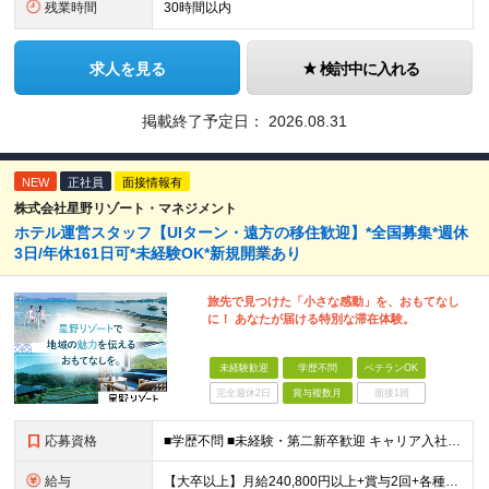
残業時間
30時間以内
求人を見る
検討中に入れる
掲載終了予定日：
2026.08.31
NEW
正社員
面接情報有
株式会社星野リゾート・マネジメント
ホテル運営スタッフ【UIターン・遠方の移住歓迎】*全国募集*週休
3日/年休161日可*未経験OK*新規開業あり
旅先で見つけた「小さな感動」を、おもてなし
に！ あなたが届ける特別な滞在体験。
未経験歓迎
学歴不問
ベテランOK
完全週休2日
賞与複数月
面接1回
応募資格
■学歴不問 ■未経験・第二新卒歓迎 キャリア入社のメンバーは元美容師、営業、教員などさまざま！ 『遠方への引っ越しが可能な方』や『地方に行ってみたい・勤務したい方』なども この機会に新しい人生にチャ
給与
【大卒以上】月給240,800円以上+賞与2回+各種手当 【短大・専門学校卒】月給204,400円以上+賞与2回+各種手当 【上記以外】月給187,000円以上+賞与2回+各種手当 ※経験、資格、能