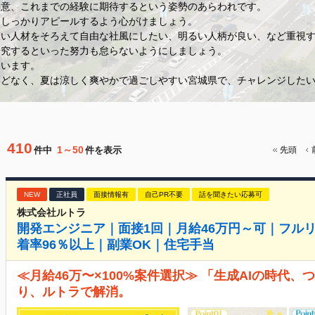
熱意、これまでの経験に期待するという姿勢のあらわれです。
をしっかりアピールするよう心がけましょう。
広い人材をそろえて自由な社風にしたい、明るい人柄が良い、など重視
研究するといった努力も怠らないようにしましょう。
ています。
んどなく、夏は涼しく爽やかで過ごしやすい宮城県で、チャレンジした
410
1～50
件中
件を表示
先頭
NEW
正社員
面接情報有
自己PR不要
話を聞きたい応募可
株式会社ルトラ
開発エンジニア｜面接1回｜月給46万円～可｜フル
着率96％以上｜副業OK｜住宅手当
≪月給46万〜×100%案件選択≫ 「生成AIの時代
り、ルトラで解消。