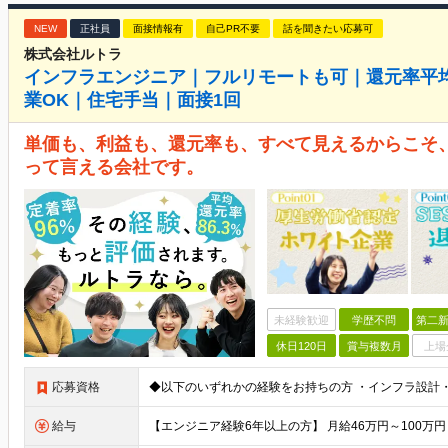
NEW
正社員
面接情報有
自己PR不要
話を聞きたい応募可
株式会社ルトラ
インフラエンジニア｜フルリモートも可｜還元率平均8
業OK｜住宅手当｜面接1回
単価も、利益も、還元率も、すべて見えるからこそ、
って言える会社です。
未経験歓迎
学歴不問
第二新
休日120日
賞与複数月
上場
応募資格
給与