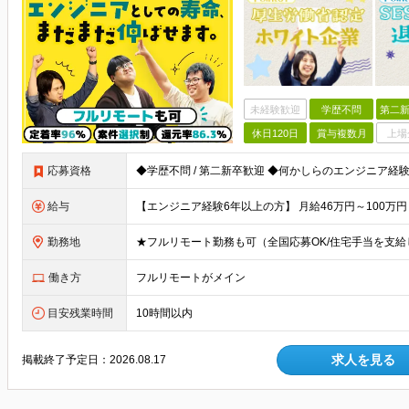
未経験歓迎
学歴不問
第二新
休日120日
賞与複数月
上場
応募資格
給与
勤務地
働き方
フルリモートがメイン
目安残業時間
10時間以内
求人を見る
掲載終了予定日：
2026.08.17