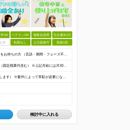
卒OK
ベテランOK
複数名採用
完全週休2日
企業
転勤なし
土日面接可
面接1回
◆学歴不問 / 第二新卒歓迎 ◆何かしらのエンジニア経験をお持ちの方 （言語・期間・フェーズ不問） 経験浅めの方も遠慮なくご応募ください！ ■入社前Q＆A ────── ◎実力に見合った報酬が手に
【エンジニア経験6年以上の方】 月給46万円～100万円（固定残業代含む） ※上記月給には月30時間分の固定残業代（月8万7,400円～月19万円）を含む。超過分は全額支給。 【エンジニア経験4年以
★フルリモート勤務も可（全国応募OK/住宅手当を支給します） ※案件によって常駐が必要になる場合があります。 ※希望がない限り、転勤はありません ※U・Iターン歓迎 ★ルトラの社員は全国各地で活躍中
検討中に入れる