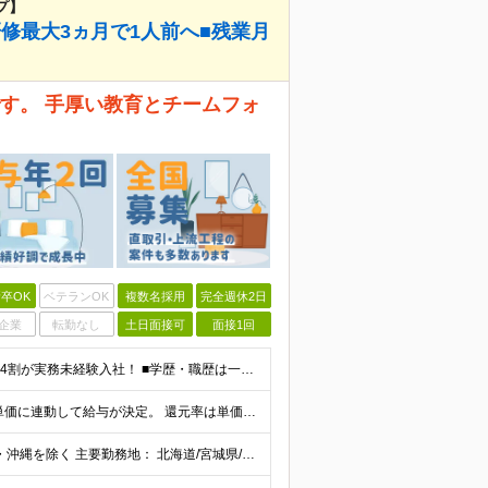
プ】
研修最大3ヵ月で1人前へ■残業月
す。 手厚い教育とチームフォ
卒OK
ベテランOK
複数名採用
完全週休2日
企業
転勤なし
土日面接可
面接1回
《未経験者積極採用中！20代の方が活躍中です♪》 ◎約4割が実務未経験入社！ ■学歴・職歴は一切問いません！ ■第二新卒の方もお気軽にご相談ください♪ ■入社してから数年は、転勤の可能性があります
当社では【単価連動型給与】を導入！ 参画案件の契約単価に連動して給与が決定。 還元率は単価の【70％～80％】と東証プライム上場グループとして高水準です！（社会保険料・教育コスト含む） ■関東：月給
【全国45都道府県】に大型プロジェクトあり！※ 四国・沖縄を除く 主要勤務地： 北海道/宮城県/栃木県/埼玉県/千葉県/東京都/神奈川県/愛知県/大阪府/京都府/兵庫県/広島県/福岡県/熊本県 ※勤