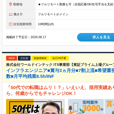
勤務地
働き方
フルリモートがメイン
目安残業時間
10時間以内
求人を見る
掲載終了予定日：
2026.08.17
NEW
正社員
面接情報有
自己PR不要
株式会社ワールドインテック ITS事業部【東証プライム上場グルー
インフラエンジニア■賞与3ヵ月分■7割上流■希望重
数■月平均残業8.5h/INF
「50代での転職はムリ！？」いえいえ、採用実績あ
ら、何歳からでもチャレンジOK！