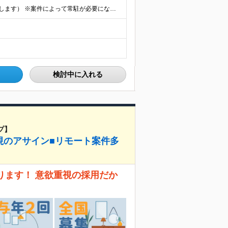
★フルリモート勤務も可（全国応募OK/住宅手当を支給します） ※案件によって常駐が必要になる場合があります。 ※希望がない限り、転勤はありません ※U・Iターン歓迎 ★ルトラの社員は全国各地で活躍中
検討中に入れる
プ】
視のアサイン■リモート案件多
ります！ 意欲重視の採用だか