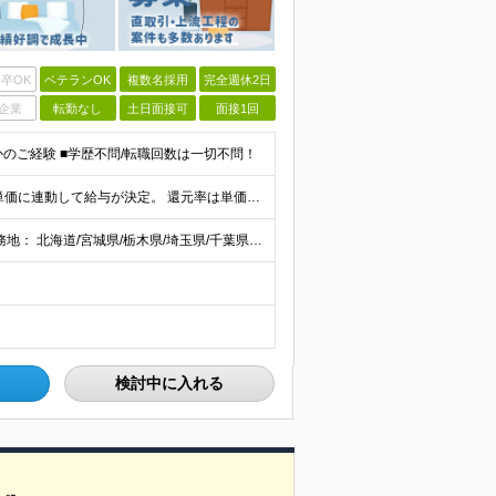
卒OK
ベテランOK
複数名採用
完全週休2日
企業
転勤なし
土日面接可
面接1回
かのご経験 ■学歴不問/転職回数は一切不問！
当社では【単価連動型給与】を導入！ 参画案件の契約単価に連動して給与が決定。 還元率は単価の【70％～80％】と東証プライム上場グループとして高水準です！（社会保険料・教育コスト含む） ■関東：月給
【全国47都道府県】に大型プロジェクトあり！ 主要勤務地： 北海道/宮城県/栃木県/埼玉県/千葉県/東京都/神奈川県/愛知県/大阪府/京都府/兵庫県/広島県/福岡県/熊本県 ※勤務エリアは、あなたの
検討中に入れる