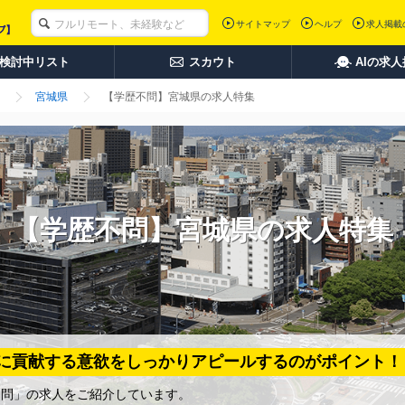
サイトマップ
ヘルプ
求人掲載
検討中リスト
スカウト
AIの求
宮城県
【学歴不問】宮城県の求人特集
【学歴不問】宮城県の求人特集
に貢献する意欲をしっかりアピールするのがポイント！
不問」の求人をご紹介しています。