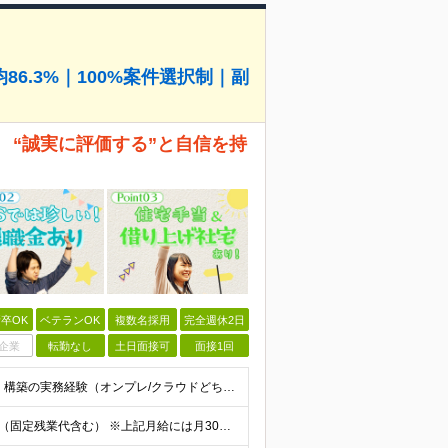
6.3%｜100%案件選択制｜副
 “誠実に評価する”と自信を持
卒OK
ベテランOK
複数名採用
完全週休2日
企業
転勤なし
土日面接可
面接1回
◆以下のいずれかの経験をお持ちの方 ・インフラ設計・構築の実務経験（オンプレ/クラウドどちらもOK） ・クラウド環境下での運用保守に関する実務経験 ◆学歴不問 ＜こんな方は特に歓迎します＞ ◎これま
【エンジニア経験6年以上の方】 月給46万円～100万円（固定残業代含む） ※上記月給には月30時間分の固定残業代（月8万7,400円～月19万円）を含む。超過分は全額支給。 【エンジニア経験4年以