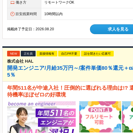
働き方
リモートワークOK
目安残業時間
10時間以内
求人を見る
掲載終了予定日：
2026.08.20
NEW
正社員
面接情報有
自己PR不要
話を聞きたい応募可
株式会社 HAL
開発エンジニア/月給35万円～/案件単価80％還元＋α
5％
年間511名が中途入社！圧倒的に選ばれる理由は!? 
待機率ほぼゼロの好環境