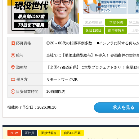
未経験歓迎
学歴不問
第二新
休日120日
賞与複数月
上場
応募資格
◎20～60代の転職事例多数！ ■インフラに関する何ら
給与
勤務地
働き方
リモートワークOK
目安残業時間
10時間以内
求人を見る
掲載終了予定日：
2026.08.20
NEW
正社員
面接情報有
自己PR不要