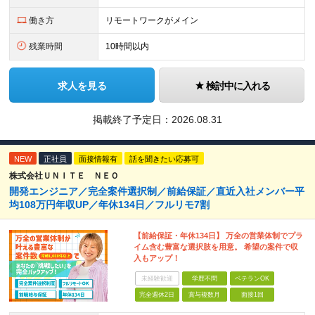
働き方
リモートワークがメイン
残業時間
10時間以内
求人を見る
検討中に入れる
掲載終了予定日：
2026.08.31
NEW
正社員
面接情報有
話を聞きたい応募可
株式会社ＵＮＩＴＥ ＮＥＯ
開発エンジニア／完全案件選択制／前給保証／直近入社メンバー平
均108万円年収UP／年休134日／フルリモ7割
【前給保証・年休134日】 万全の営業体制でプラ
イム含む豊富な選択肢を用意。 希望の案件で収
入もアップ！
未経験歓迎
学歴不問
ベテランOK
完全週休2日
賞与複数月
面接1回