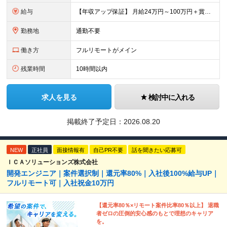
給与
【年収アップ保証】 月給24万円～100万円＋賞与（年3回）＋諸手当 ◆想定年収432万円〜1200万円(経験・スキルを考慮し決定) ※年収アップ保証付帯 ◆基本給には⽉20時間分の固定残業代(31,
勤務地
通勤不要
働き方
フルリモートがメイン
残業時間
10時間以内
求人を見る
検討中に入れる
掲載終了予定日：
2026.08.20
NEW
正社員
面接情報有
自己PR不要
話を聞きたい応募可
ＩＣＡソリューションズ株式会社
開発エンジニア｜案件選択制｜還元率80%｜入社後100%給与UP｜
フルリモート可｜入社祝金10万円
【還元率80％×リモート案件比率80％以上】 退職
者ゼロの圧倒的安心感のもとで理想のキャリア
を。