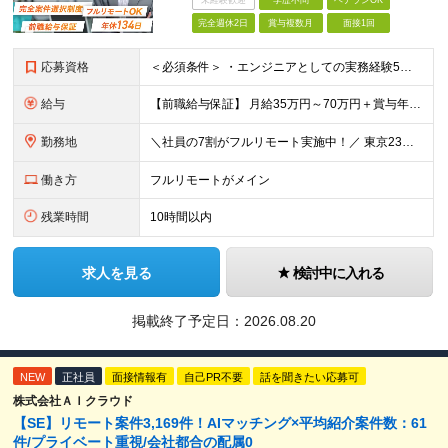
未経験歓迎
学歴不問
ベテランOK
完全週休2日
賞与複数月
面接1回
応募資格
＜必須条件＞ ・エンジニアとしての実務経験5年以上 ＜尚可条件＞ ・PM、PL経験 ・後輩指導やチームリーダーなど、何らかのリード経験 ※リーダー未経験の方のご応募も大歓迎です！ポテンシャル採用を
給与
【前職給与保証】 月給35万円～70万円＋賞与年2回＋各種手当 ※前職の給与・スキル・経験を考慮の上、決定いたします。 ※月給には固定残業代（月30時間分／5万円～10万円）を含みます。超過分は別途
勤務地
＼社員の7割がフルリモート実施中！／ 東京23区内など1都3県を中心としたプロジェクト先での勤務となります。 ※勤務地は希望を考慮します ≪本社≫ 東京都渋谷区恵比寿南1丁目3番7号 隅越ビル5階
働き方
フルリモートがメイン
残業時間
10時間以内
求人を見る
検討中に入れる
掲載終了予定日：
2026.08.20
NEW
正社員
面接情報有
自己PR不要
話を聞きたい応募可
株式会社ＡＩクラウド
【SE】リモート案件3,169件！AIマッチング×平均紹介案件数：61
件/プライベート重視/会社都合の配属0