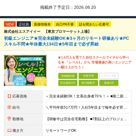
掲載終了予定日：
2026.08.20
NEW
正社員
面接情報有
自己PR不要
話を聞きたい応募可
株式会社エスアイイー 【東京プロマーケット上場】
初級エンジニア★完全未経験OK★3ヶ月のリモート研修あり★PC
スキル不問★年休最大134日★5年目まで必ず昇給
★1.6万人を育てた自社スクールでイチから学べ
る★ 「レベル1」から 市場価値の高いエンジニア
へ駆け上がろう！
未経験歓迎
学歴不問
ベテランOK
完全週休2日
賞与複数月
面接1回
応募資格
＜完全未経験OK！文系出身者70％！＞ ■第二新卒歓迎 ■学歴・経歴不問・社会人未経験もOK ■20代を中心に活躍中◎ ★☆先輩たちの前職☆★ 元アパレルスタッフや塾講師、介護士、事務、営業など社員
給与
＼平均年収517万円！入社5年目まで毎年必ず昇給／ ■賞与年3回 ■年収800万円以上も可 ■入社3年以上の平均年収469.2万円 月給23万2000円以上＋賞与年3回＋各種手当 ☆入社5年目まで最
勤務地
【研修中は完全在宅勤務】 ■7割以上のプロジェクトでリモートワークを導入 ■一都三県のプロジェクト先 ■転居を伴う転勤なし ＜プロジェクト先＞ 東京・神奈川・千葉・埼玉でのプロジェクト先にて勤務いた
働き方
リモートワークOK