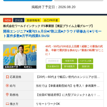
掲載終了予定日：
2026.08.20
NEW
正社員
面接情報有
自己PR不要
株式会社ワールドインテック ITS事業部【東証プライム上場グループ】
開発エンジニア■賞与3ヵ月分■7割上流■クラウド研修あり■リモー
ト案件多数■月平均残業8.5h/SI
40代・50代が100名以上活躍！経験こそ最強の武
器。 年齢で選択肢を狭めない"最後の転職"がここ
に！
未経験歓迎
学歴不問
ベテランOK
完全週休2日
賞与複数月
面接1回
応募資格
【20代～60代まで幅広い世代のエンジニアが活躍してます】 ■学歴不問 ■転職回数不問 ■開発経験（年数不問）をお持ちの方
給与
当社では【単価連動型給与】を導入！ 参画案件の契約単価に連動して給与が決定。 還元率は単価の【70％～80％】と東証プライム上場グループとして高水準です！（社会保険料・教育コスト含む） ■関東：月給
勤務地
【全国47都道府県】に大型プロジェクトあり！ 主要勤務地： 北海道/宮城県/栃木県/埼玉県/千葉県/東京都/神奈川県/愛知県/大阪府/京都府/兵庫県/広島県/福岡県/熊本県 ※勤務エリアは、あなたの
働き方
リモートワークOK