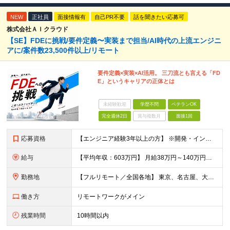
NEW
正社員
面接情報有
自己PR不要
話を聞きたい応募可
株式会社ＡＩクラウド
【SE】FDEに挑戦/要件定義〜実装まで担当/AI時代の上流エンジニ
アに/案件数23,500件以上/リモート
要件定義×実装×AI活用。 三刀流とも言える「FD
E」というキャリアの正体とは
未経験歓迎
学歴不問
ベテランOK
完全週休2日
賞与複数月
面接1回
応募資格
【エンジニア経験3年以上の方】 ※開発・インフラ・工程・言語一切不問 ※文理・学歴不問 【歓迎条件】 ◆Python実務経験がある方 ◆LLM・生成AIを使った開発経験がある方 ◆要件定義・顧客折衝
給与
【平均年収：603万円】 月給38万円～140万円＋諸手当（経験者） 【平均年収603万円】 ※案件の契約内容や昇給額などはすべて開示します。 ※経験や能力を考慮し決定します。 ※月給には固定残業
勤務地
【フルリモート／全国各地】 東京、名古屋、大阪、福岡を中心とした全国のプロジェクトにアサイン。 ※プロジェクトは完全選択制です。 ※フルリモート、ハイブリッド型、常駐案件から自由に選択可能です。 ※転
働き方
リモートワークがメイン
残業時間
10時間以内