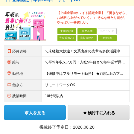
【上場企業×ホワイト認定企業】 「働きながら、
お給料も上がっていく。」 そんな当たり前が、
やっぱり一番嬉しい。
未経験歓迎
学歴不問
ベテランOK
完全週休2日
賞与複数月
面接1回
応募資格
＼未経験大歓迎！文系出身の先輩も多数活躍中／ ◆PCスキルに自信のない方も歓迎 ◆完全未経験OK ◆社会人デビューもOK ◆学歴不問 「働きながら少しずつ専門スキルを身につけたい」という意欲重視の採
給与
＼平均年収517万円！入社5年目まで毎年必ず昇給／ ■賞与年3回 ■年収800万円以上も可 ■入社3年以上の平均年収469.2万円 月給23万2000円以上＋賞与年3回＋各種手当 ☆入社5年目まで最
勤務地
【研修中はフルリモート勤務】 ★7割以上のプロジェクトでリモートワークを導入 ★一都三県のプロジェクト先 ★転居を伴う転勤なし ＜プロジェクト先＞ 東京・神奈川・千葉・埼玉でのプロジェクト先にて勤務
働き方
リモートワークOK
残業時間
10時間以内
求人を見る
検討中に入れる
掲載終了予定日：
2026.08.20