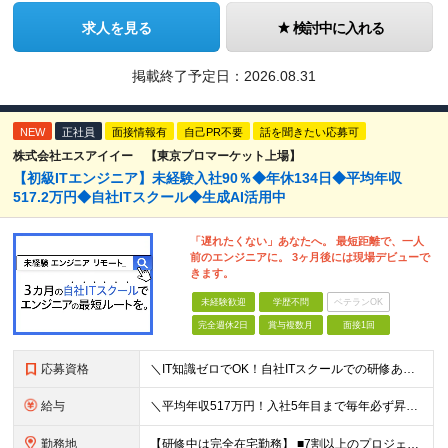
求人を見る
検討中に入れる
掲載終了予定日：
2026.08.31
NEW
正社員
面接情報有
自己PR不要
話を聞きたい応募可
株式会社エスアイイー 【東京プロマーケット上場】
【初級ITエンジニア】未経験入社90％◆年休134日◆平均年収
517.2万円◆自社ITスクール◆生成AI活用中
「遅れたくない」あなたへ。 最短距離で、一人
前のエンジニアに。 3ヶ月後には現場デビューで
きます。
未経験歓迎
学歴不問
ベテランOK
完全週休2日
賞与複数月
面接1回
応募資格
＼IT知識ゼロでOK！自社ITスクールでの研修あり／ ■完全未経験OK(文系出身70％) ■第二新卒歓迎 ■学歴不問 └社会人未経験の方も歓迎します！ 5名以上の採用を予定しているので、同期と入社も
給与
＼平均年収517万円！入社5年目まで毎年必ず昇給／ ■賞与年3回 ■年収800万円以上も可 ■入社3年以上の平均年収469.2万円 月給23万2000円以上＋賞与年3回＋各種手当 ☆入社5年目まで最
勤務地
【研修中は完全在宅勤務】 ■7割以上のプロジェクトでリモートワークを導入 ■フルリモートもあり ■一都三県のプロジェクト先 ■転居を伴う転勤なし ＜プロジェクト先＞ 東京・神奈川・千葉・埼玉でのプロ