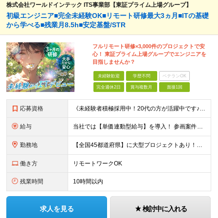
株式会社ワールドインテック ITS事業部【東証プライム上場グループ】
初級エンジニア■完全未経験OK■リモート研修最大3ヵ月■ITの基礎
から学べる■残業月8.5h■安定基盤/STR
フルリモート研修×3,000件のプロジェクトで安
心！ 東証プライム上場グループでエンジニアを
目指しませんか？
未経験歓迎
学歴不問
ベテランOK
完全週休2日
賞与複数月
面接1回
応募資格
《未経験者積極採用中！20代の方が活躍中です♪》 ◎約4割が実務未経験入社！ ■学歴・職歴は一切問いません！ ■第二新卒の方もお気軽にご相談ください♪ ■入社してから数年は、転勤の可能性があります
給与
当社では【単価連動型給与】を導入！ 参画案件の契約単価に連動して給与が決定。 還元率は単価の【70％～80％】と東証プライム上場グループとして高水準です！（社会保険料・教育コスト含む） ■関東：月給
勤務地
【全国45都道府県】に大型プロジェクトあり！※ 四国・沖縄を除く 主要勤務地： 北海道/宮城県/栃木県/埼玉県/千葉県/東京都/神奈川県/愛知県/大阪府/京都府/兵庫県/広島県/福岡県/熊本県 ※勤
働き方
リモートワークOK
残業時間
10時間以内
求人を見る
検討中に入れる