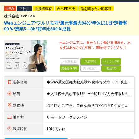
NEW
正社員
面接情報有
自己PR不要
話を聞きたい応募可
株式会社Tech Lab
Webエンジニア*フルリモ可*還元率最大94%*年休131日*定着率
99％*残業5～8h*前年比500％成長
≪エンジニアに、自分らしく働ける場所を。≫
まずはあなたの"本音"、聞かせてください！
未経験歓迎
学歴不問
ベテランOK
完全週休2日
賞与複数月
面接1回
応募資格
◆Web系の開発実務経験をお持ちの方（1年以上） ◆学歴不問 ◆既卒・第二新卒OK ☆Tech Labの事業内容、ビジョンに共感できる⽅はぜひご応募ください！ ☆意欲重視の採用です！ 「経歴に自信が
給与
★入社後全員が年収UP ┗平均154.7万円年収UP！ ┗最大380万円UPの実績もあり 月給35万円～100万円＋決算賞与＋各種手当 【 給与イメージ 】 ◆経験1年以上…月給35万円～＋決算賞
勤務地
◎全国どこでも、自由な働き方を実現できます！ 全国のプロジェクト先やフルリモート環境での勤務も可能です。 ＼自由度の高い働き方、叶えます／ ・フルリモートで働きたい ・ハイブリットに働きたい ・家庭
働き方
リモートワークがメイン
残業時間
10時間以内