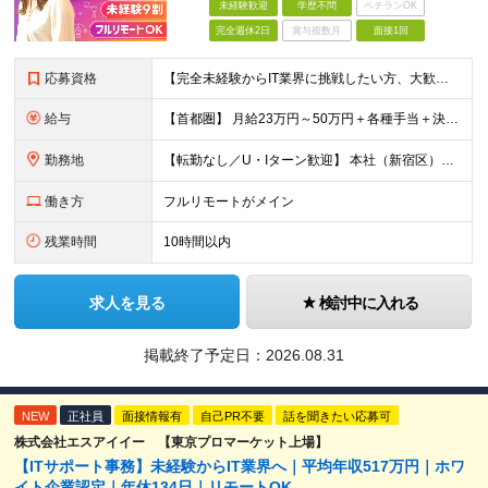
未経験歓迎
学歴不問
ベテランOK
完全週休2日
賞与複数月
面接1回
応募資格
【完全未経験からIT業界に挑戦したい方、大歓迎！】 ●応募年齢制限：34歳まで（若年層の長期キャリア形成を図るため） ★学歴不問・転職回数不問 ★第二新卒・社会人デビューOK 【こんな方を求めていま
給与
【首都圏】 月給23万円～50万円＋各種手当＋決算賞与 【大阪】 月給22万円～50万円＋各種手当＋決算賞与 【愛知】 月給21.5万円～50万円＋各種手当＋決算賞与 【福岡・宮城】 月給20万
勤務地
【転勤なし／U・Iターン歓迎】 本社（新宿区）、大阪支店、名古屋支店または東京都・神奈川県・千葉県・埼玉県・愛知県・大阪府・福岡県をはじめ、全国のプロジェクト先 ※ご希望を最大限考慮して配属先を決定
働き方
フルリモートがメイン
残業時間
10時間以内
求人を見る
検討中に入れる
掲載終了予定日：
2026.08.31
NEW
正社員
面接情報有
自己PR不要
話を聞きたい応募可
株式会社エスアイイー 【東京プロマーケット上場】
【ITサポート事務】未経験からIT業界へ｜平均年収517万円｜ホワ
イト企業認定｜年休134日｜リモートOK