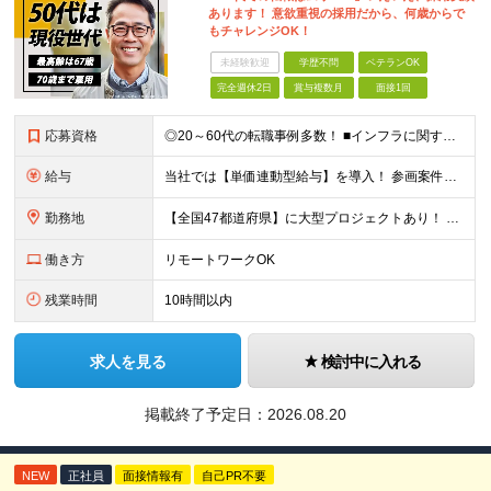
あります！ 意欲重視の採用だから、何歳からで
もチャレンジOK！
未経験歓迎
学歴不問
ベテランOK
完全週休2日
賞与複数月
面接1回
応募資格
◎20～60代の転職事例多数！ ■インフラに関する何らかのご経験 ■学歴不問/転職回数は一切不問！
給与
当社では【単価連動型給与】を導入！ 参画案件の契約単価に連動して給与が決定。 還元率は単価の【70％～80％】と東証プライム上場グループとして高水準です！（社会保険料・教育コスト含む） ■関東：月給
勤務地
【全国47都道府県】に大型プロジェクトあり！ 主要勤務地： 北海道/宮城県/栃木県/埼玉県/千葉県/東京都/神奈川県/愛知県/大阪府/京都府/兵庫県/広島県/福岡県/熊本県 ※勤務エリアは、あなたの
働き方
リモートワークOK
残業時間
10時間以内
求人を見る
検討中に入れる
掲載終了予定日：
2026.08.20
NEW
正社員
面接情報有
自己PR不要