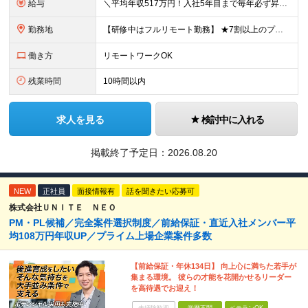
給与
＼平均年収517万円！入社5年目まで毎年必ず昇給／ ■賞与年3回 ■年収800万円以上も可 ■入社3年以上の平均年収469.2万円 月給23万2000円以上＋賞与年3回＋各種手当 ☆入社5年目まで最
勤務地
【研修中はフルリモート勤務】 ★7割以上のプロジェクトでリモートワークを導入 ★一都三県のプロジェクト先 ★転居を伴う転勤なし ＜プロジェクト先＞ 東京・神奈川・千葉・埼玉でのプロジェクト先にて勤務
働き方
リモートワークOK
残業時間
10時間以内
求人を見る
検討中に入れる
掲載終了予定日：
2026.08.20
NEW
正社員
面接情報有
話を聞きたい応募可
株式会社ＵＮＩＴＥ ＮＥＯ
PM・PL候補／完全案件選択制度／前給保証・直近入社メンバー平
均108万円年収UP／プライム上場企業案件多数
【前給保証・年休134日】 向上心に満ちた若手が
集まる環境。 彼らの才能を花開かせるリーダー
を高待遇でお迎え！