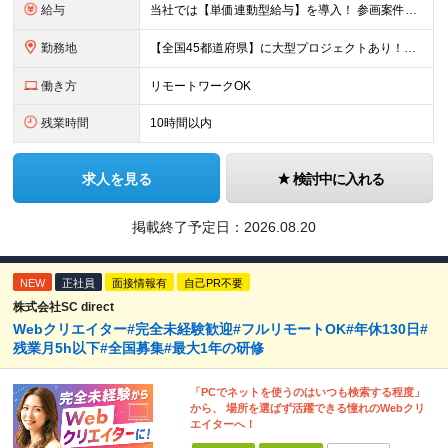
給与
当社では【単価連動型給与】を導入！ 参画案件の契約単価に連動して給与が決定。 還元率は単価の【70％～80％】と東証プライム上場グループとして高水準です！（社会保険料・教育コスト含む） ■関東：月給
勤務地
【全国45都道府県】に大型プロジェクトあり！※ 四国・沖縄を除く 主要勤務地： 北海道/宮城県/栃木県/埼玉県/千葉県/東京都/神奈川県/愛知県/大阪府/京都府/兵庫県/広島県/福岡県/熊本県 ※勤
働き方
リモートワークOK
残業時間
10時間以内
求人を見る
検討中に入れる
掲載終了予定日：
2026.08.20
NEW
正社員
面接情報有
自己PR不要
株式会社SC direct
Webクリエイター#完全未経験歓迎#フルリモートOK#年休130日#
残業月5h以下#全国募集#最大1年の研修
「PCでネットを使うのはいつも検索する程度」
から、 場所を選ばず活躍できる憧れのWebクリ
エイターへ！