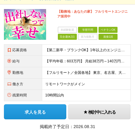
【勤務地：あなたの家】 フルリモートエンジニ
ア採用中
未経験歓迎
学歴不問
ベテランOK
完全週休2日
賞与複数月
面接1回
応募資格
【第二新卒・ブランクOK】1年以上のエンジニア経験がある方(開発・インフラ・工程・言語一切不問） 文理・学歴不問 【歓迎条件】 ◆AI・クラウド案件に参画したい方 ◆下流工程から上流工程へステップア
給与
【平均年収：603万円】 月給38万円～140万円＋諸手当（経験者） 【平均年収603万円】 ※案件の契約内容や昇給額などはすべて開示します。 ※経験や能力を考慮し決定します。 ※月給には固定残業
勤務地
【フルリモート／全国各地】 東京、名古屋、大阪、福岡を中心とした全国のプロジェクトにアサイン。 ※プロジェクトは完全選択制です。 ※フルリモート、ハイブリッド型、常駐案件から自由に選択可能です。 ※転
働き方
リモートワークがメイン
残業時間
10時間以内
求人を見る
検討中に入れる
掲載終了予定日：
2026.08.31