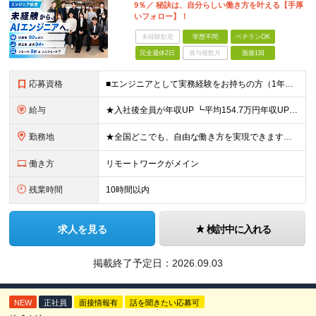
9％／ 秘訣は、自分らしい働き方を叶える【手厚
いフォロー】！
未経験歓迎
学歴不問
ベテランOK
完全週休2日
賞与複数月
面接1回
応募資格
■エンジニアとして実務経験をお持ちの方（1年以上） ■学歴不問 ■既卒・第二新卒OK ☆Tech Labの事業内容、ビジョンに共感できる⽅はぜひご応募ください！ ☆意欲重視の採用です！ 「経歴に自信
給与
★入社後全員が年収UP ┗平均154.7万円年収UP！ ┗最大380万円UPの実績も 月給35万円～100万円＋決算賞与＋各種手当 【 給与イメージ 】 ■経験1年以上…月給35万円～＋決算賞与
勤務地
★全国どこでも、自由な働き方を実現できます！ 全国のプロジェクト先やフルリモート環境での勤務も可能です。 ＼自由度の高い働き方、叶えます／ ・フルリモートで働きたい ・ハイブリットに働きたい ・家庭
働き方
リモートワークがメイン
残業時間
10時間以内
求人を見る
検討中に入れる
掲載終了予定日：
2026.09.03
NEW
正社員
面接情報有
話を聞きたい応募可