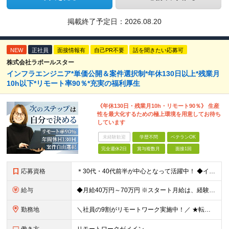
掲載終了予定日：
2026.08.20
NEW
正社員
面接情報有
自己PR不要
話を聞きたい応募可
株式会社ラポールスター
インフラエンジニア*単価公開＆案件選択制*年休130日以上*残業月
10h以下*リモート率90％*充実の福利厚生
《年休130日・残業月10h・リモート90％》 生産
性を最大化するための極上環境を用意してお待ち
しています
未経験歓迎
学歴不問
ベテランOK
完全週休2日
賞与複数月
面接1回
応募資格
＊30代・40代前半が中心となって活躍中！ ◆インフラ（サーバー・ネットワーク・クラウド等）の設計、構築、テストいずれかの実務経験3年以上 ◆学歴不問 ★求める人物像： ◎他責ではなく、自身のキャ
給与
◆月給40万円～70万円 ※スタート月給は、経験・能力・前職の給与等を考慮の上で決定いたします。 ※上記金額には残業の有無に関わらず、 月30時間分の固定残業代（7万6,000円～13万3,000円
勤務地
＼社員の9割がリモートワーク実施中！／ ★転勤ナシ！ ★UIターン歓迎！ 関東、関西、東海、九州・中国エリアの各プロジェクト先から希望を優先して決定。 ※リモート案件も多数あり！ ◆関東エリア