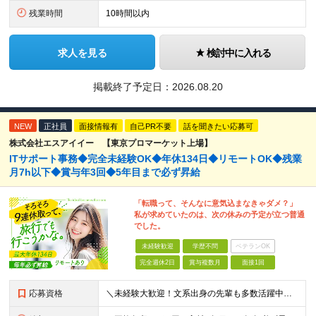
残業時間
10時間以内
求人を見る
検討中に入れる
掲載終了予定日：
2026.08.20
NEW
正社員
面接情報有
自己PR不要
話を聞きたい応募可
株式会社エスアイイー 【東京プロマーケット上場】
ITサポート事務◆完全未経験OK◆年休134日◆リモートOK◆残業
月7h以下◆賞与年3回◆5年目まで必ず昇給
「転職って、そんなに意気込まなきゃダメ？」
私が求めていたのは、次の休みの予定が立つ普通
でした。
未経験歓迎
学歴不問
ベテランOK
完全週休2日
賞与複数月
面接1回
応募資格
＼未経験大歓迎！文系出身の先輩も多数活躍中／ ◆PCスキルに自信のない方も歓迎 ◆完全未経験OK ◆社会人デビューもOK ◆学歴不問 ＊*こんなアナタにオススメです*＊ ◇事務職に興味があるが、給与