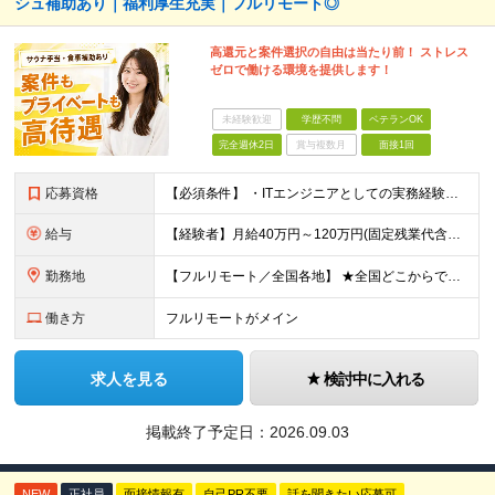
シュ補助あり｜福利厚生充実｜フルリモート◎
高還元と案件選択の自由は当たり前！ ストレス
ゼロで働ける環境を提供します！
未経験歓迎
学歴不問
ベテランOK
完全週休2日
賞与複数月
面接1回
応募資格
【必須条件】 ・ITエンジニアとしての実務経験が1年以上ある方 ※開発・インフラ・運用保守など分野・フェーズは不問！ ※学歴不問 【歓迎条件】 ・基本設計、詳細設計などの経験がある方 ・AWS, G
給与
【経験者】月給40万円～120万円(固定残業代含む)+各種手当 ※月給には、みなし残業手当(月30時間／5万8,000円～15万7,000円)を含みます ※上記を超える時間外労働分は追加で支給します
勤務地
【フルリモート／全国各地】 ★全国どこからでも参画可能！フルリモート案件も多数！ ※プロジェクトは100%選択制。あなたの希望を最優先します。 ※フルリモート、ハイブリッド、常駐案件から自由に選択可能
働き方
フルリモートがメイン
求人を見る
検討中に入れる
掲載終了予定日：
2026.09.03
NEW
正社員
面接情報有
自己PR不要
話を聞きたい応募可