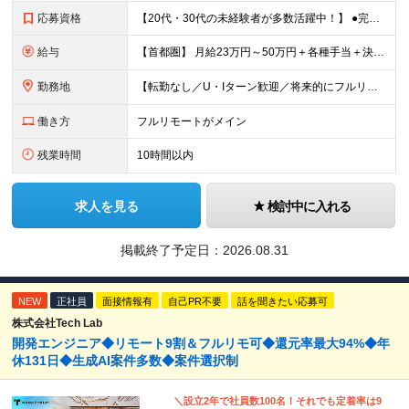
応募資格
【20代・30代の未経験者が多数活躍中！】 ●完全未経験、第二新卒、既卒、フリーターの方大歓迎！ ●学歴・職歴・転職回数・ブランク一切不問 ※34歳までの方（若年層の長期キャリア形成を図るため） ★
給与
【首都圏】 月給23万円～50万円＋各種手当＋決算賞与 【大阪】 月給22万円～50万円＋各種手当＋決算賞与 【愛知】 月給21.5万円～50万円＋各種手当＋決算賞与 【福岡・宮城】 月給20万
勤務地
【転勤なし／U・Iターン歓迎／将来的にフルリモートOK】 本社（新宿区）、大阪支店、名古屋支店または東京都・神奈川県・千葉県・埼玉県・愛知県・大阪府・福岡県をはじめ、全国のプロジェクト先 ※ご希望を
働き方
フルリモートがメイン
残業時間
10時間以内
求人を見る
検討中に入れる
掲載終了予定日：
2026.08.31
NEW
正社員
面接情報有
自己PR不要
話を聞きたい応募可
株式会社Tech Lab
開発エンジニア◆リモート9割＆フルリモ可◆還元率最大94%◆年
休131日◆生成AI案件多数◆案件選択制
＼設立2年で社員数100名！それでも定着率は9