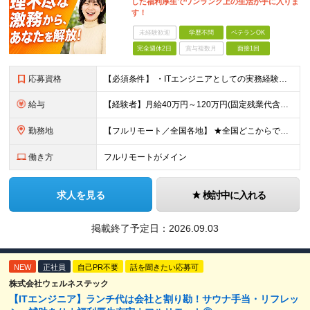
した福利厚生でワンランク上の生活が手に入りま
す！
未経験歓迎
学歴不問
ベテランOK
完全週休2日
賞与複数月
面接1回
応募資格
【必須条件】 ・ITエンジニアとしての実務経験が1年以上ある方 ※開発・インフラ・運用保守など分野・フェーズは不問！ ※学歴不問 【歓迎条件】 ・基本設計、詳細設計などの経験がある方 ・AWS, G
給与
【経験者】月給40万円～120万円(固定残業代含む)+各種手当 ※月給には、みなし残業手当(月30時間／5万8,000円～15万7,000円)を含みます ※上記を超える時間外労働分は追加で支給します
勤務地
【フルリモート／全国各地】 ★全国どこからでも参画可能！フルリモート案件も多数！ ※プロジェクトは100%選択制。あなたの希望を最優先します。 ※フルリモート、ハイブリッド、常駐案件から自由に選択可能
働き方
フルリモートがメイン
求人を見る
検討中に入れる
掲載終了予定日：
2026.09.03
NEW
正社員
自己PR不要
話を聞きたい応募可
株式会社ウェルネステック
【ITエンジニア】ランチ代は会社と割り勘！サウナ手当・リフレッ