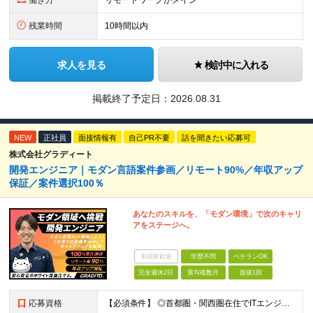
働き方
リモートワークがメイン
残業時間
10時間以内
求人を見る
検討中に入れる
掲載終了予定日：
2026.08.31
NEW
正社員
面接情報有
自己PR不要
話を聞きたい応募可
株式会社グラディート
開発エンジニア｜モダン言語案件参画／リモート90%／年収アップ
保証／案件選択100％
あなたのスキルを、「モダン環境」で次のキャリ
アをステージへ。
未経験歓迎
学歴不問
ベテランOK
完全週休2日
賞与複数月
面接1回
応募資格
【必須条件】 ◎首都圏・関西圏在住でITエンジニアとしての実務経験が3年以上ある⽅（開発・インフラいずれも歓迎） →首都圏（東京、神奈川、千葉、埼玉）、関西圏（大阪、兵庫、京都）在住のITエンジニア採