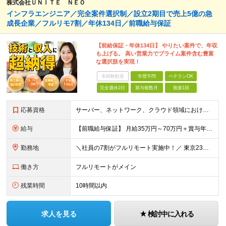
株式会社ＵＮＩＴＥ ＮＥＯ
インフラエンジニア／完全案件選択制／設立2期目で売上5億の急
成長企業／フルリモ7割／年休134日／前職給与保証
【前給保証・年休134日】 やりたい案件で、年収
も上げる。 高い営業力でプライム案件含む豊富
な選択肢を実現！
未経験歓迎
学歴不問
ベテランOK
完全週休2日
賞与複数月
面接1回
応募資格
サーバー、ネットワーク、クラウド領域におけるインフラエンジニアとしての何らかの実務経験（年数不問） ※設計、構築、運用保守、監視等 少しでも実務経験があれば、まずは気軽にエントリーしてみてください！
給与
【前職給与保証】 月給35万円～70万円＋賞与年2回＋各種手当 ※前職の給与・スキル・経験を考慮の上、決定いたします。 ※月給には固定残業代（月30時間分／5万円～10万円）を含みます。超過分は別途
勤務地
＼社員の7割がフルリモート実施中！／ 東京23区内など1都3県を中心としたプロジェクト先での勤務となります。 ※勤務地は希望を考慮します ≪本社≫ 東京都渋谷区恵比寿南1丁目3番7号 隅越ビル5階
働き方
フルリモートがメイン
残業時間
10時間以内
求人を見る
検討中に入れる