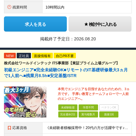
残業時間
10時間以内
求人を見る
検討中に入れる
掲載終了予定日：
2026.08.20
NEW
正社員
面接情報有
自己PR不要
株式会社ワールドインテック ITS事業部【東証プライム上場グループ】
初級エンジニア■完全未経験OK■リモートのIT基礎研修最大3ヵ月
で1人前へ■残業月8.5h■安定基盤/STR
本気でエンジニアを目指すあなたのための、3ヵ
月です。 手厚い教育とチームフォローで一人前
のエンジニアへ。
未経験歓迎
学歴不問
ベテランOK
完全週休2日
賞与複数月
面接1回
応募資格
《未経験者積極採用中！20代の方が活躍中です♪》 ◎約4割が実務未経験入社！ ■学歴・職歴は一切問いません！ ■第二新卒の方もお気軽にご相談ください♪ ■入社してから数年は、転勤の可能性があります