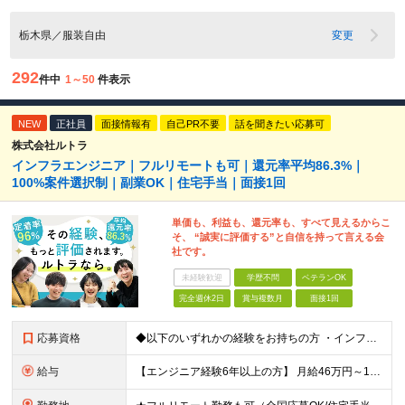
栃木県／服装自由
変更
292
件中
1～50
件表示
NEW
正社員
面接情報有
自己PR不要
話を聞きたい応募可
株式会社ルトラ
インフラエンジニア｜フルリモートも可｜還元率平均86.3%｜
100%案件選択制｜副業OK｜住宅手当｜面接1回
単価も、利益も、還元率も、すべて見えるからこ
そ、 “誠実に評価する”と自信を持って言える会
社です。
未経験歓迎
学歴不問
ベテランOK
完全週休2日
賞与複数月
面接1回
応募資格
◆以下のいずれかの経験をお持ちの方 ・インフラ設計・構築の実務経験（オンプレ/クラウドどちらもOK） ・クラウド環境下での運用保守に関する実務経験 ◆学歴不問 ＜こんな方は特に歓迎します＞ ◎これま
給与
【エンジニア経験6年以上の方】 月給46万円～100万円（固定残業代含む） ※上記月給には月30時間分の固定残業代（月8万7,400円～月19万円）を含む。超過分は全額支給。 【エンジニア経験4年以