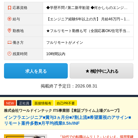
応募資格
◆学歴不問 / 第二新卒歓迎 ◆何かしらのエンジニア経験をお持ちの方 （言語・期間・フェーズ不問） 経験浅めの方も遠慮なくご応募ください！ ■入社前Q＆A ────── ◎実力に見合った報酬が手に
給与
【エンジニア経験6年以上の方】 月給46万円～100万円（固定残業代含む） ※上記月給には月30時間分の固定残業代（月8万7,400円～月19万円）を含む。超過分は全額支給。 【エンジニア経験4年以
勤務地
★フルリモート勤務も可（全国応募OK/住宅手当を支給します） ※案件によって常駐が必要になる場合があります。 ※希望がない限り、転勤はありません ※U・Iターン歓迎 ★ルトラの社員は全国各地で活躍中
働き方
フルリモートがメイン
残業時間
10時間以内
求人を見る
検討中に入れる
掲載終了予定日：
2026.08.31
NEW
正社員
面接情報有
自己PR不要
株式会社ワールドインテック ITS事業部【東証プライム上場グループ】
インフラエンジニア■賞与3ヵ月分■7割上流■希望重視のアサイン■
リモート案件多数■月平均残業8.5h/INF
「50代での転職はムリ！？」いえいえ、採用実績