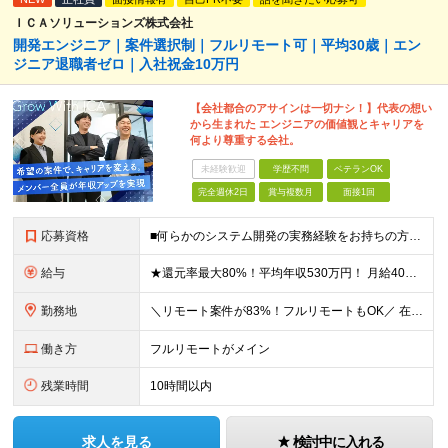
ＩＣＡソリューションズ株式会社
開発エンジニア｜案件選択制｜フルリモート可｜平均30歳｜エン
ジニア退職者ゼロ｜入社祝金10万円
【会社都合のアサインは一切ナシ！】代表の想い
から生まれた エンジニアの価値観とキャリアを
何より尊重する会社。
未経験歓迎
学歴不問
ベテランOK
完全週休2日
賞与複数月
面接1回
応募資格
■何らかのシステム開発の実務経験をお持ちの方(3年以上) ■学歴不問 ≪こんな方にピッタリ≫ □ スキルや経験に見合う正当な収入を得たい □ PGからSEへのステップアップなど上流工程に挑戦したい
給与
★還元率最大80%！平均年収530万円！ 月給40万円～60万円＋業績賞与 想定年収：年収500万円～800万円 ※スキルや経験、担当案件により変動します。 ◎スキルや経験を考慮し、優遇します
勤務地
＼リモート案件が83%！フルリモートもOK／ 在宅勤務、または東京、神奈川、埼玉、千葉のプロジェクト先 ★リモート率83%！フルリモート案件も多数！ ★転居を伴う転勤はありません ■本社 東京都港区
働き方
フルリモートがメイン
残業時間
10時間以内
求人を見る
検討中に入れる