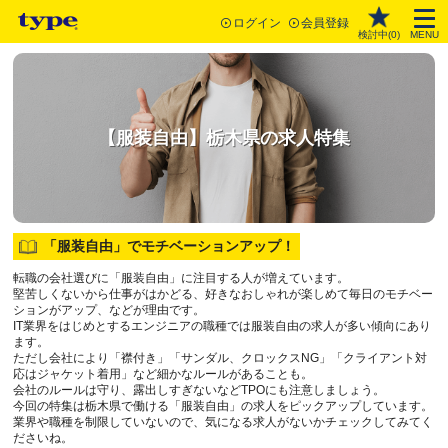
ログイン
会員登録
検討中(
0
)
MENU
【服装自由】栃木県の求人特集
「服装自由」でモチベーションアップ！
転職の会社選びに「服装自由」に注目する人が増えています。
堅苦しくないから仕事がはかどる、好きなおしゃれが楽しめて毎日のモチベー
ションがアップ、などが理由です。
IT業界をはじめとするエンジニアの職種では服装自由の求人が多い傾向にあり
ます。
ただし会社により「襟付き」「サンダル、クロックスNG」「クライアント対
応はジャケット着用」など細かなルールがあることも。
会社のルールは守り、露出しすぎないなどTPOにも注意しましょう。
今回の特集は栃木県で働ける「服装自由」の求人をピックアップしています。
業界や職種を制限していないので、気になる求人がないかチェックしてみてく
ださいね。