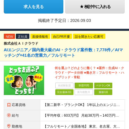
求人を見る
検討中に入れる
掲載終了予定日：
2026.09.03
NEW
正社員
面接情報有
自己PR不要
話を聞きたい応募可
株式会社ＡＩクラウド
AIエンジニア／国内最大級のAI・クラウド案件数：7,778件／AIマ
ッチング×41名の営業力／フルリモート
何を選ぶ？どのように働く？ ■案件：生成AI・ク
ラウド・データ分析 ■働き方：フルリモート・ハ
イブリッド・常駐
未経験歓迎
学歴不問
ベテランOK
完全週休2日
賞与複数月
面接1回
応募資格
【第二新卒・ブランクOK】 1年以上のエンジニア経験がある方(開発・インフラ・工程・言語一切不問） 文理・学歴不問 【三上さんの事例】 転職前 AWS案件を希望していましたが、資格や評価軸が不明確で
給与
【平均年収：603万円】 月給38万円～140万円＋諸手当（経験者） 【平均年収603万円】 ※案件の契約内容や昇給額などはすべて開示します。 ※経験や能力を考慮し決定します。 ※月給には固定残業
勤務地
【フルリモート／全国各地】 東京、名古屋、大阪、福岡を中心とした全国のプロジェクトにアサイン。 ※プロジェクトは完全選択制です。 ※フルリモート、ハイブリッド型、常駐案件から自由に選択可能です。 ※転