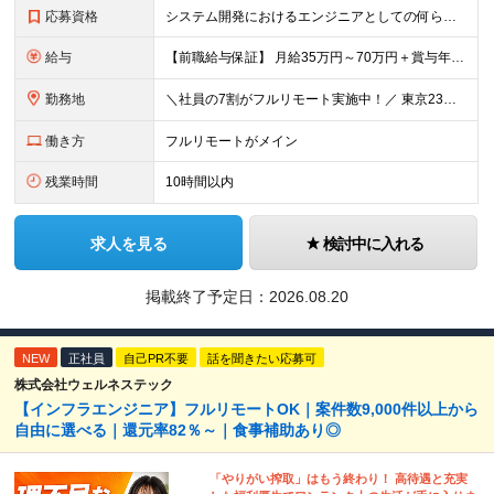
応募資格
システム開発におけるエンジニアとしての何らかの実務経験（年数不問） ※要件定義、基本設計、詳細設計、製造、検証、運用保守 少しでも実務経験があれば、まずは気軽にエントリーしてみてください！ ／／／／
給与
【前職給与保証】 月給35万円～70万円＋賞与年2回＋各種手当 ※前職の給与・スキル・経験を考慮の上、決定いたします。 ※月給には固定残業代（月30時間分／5万円～10万円）を含みます。超過分は別途
勤務地
＼社員の7割がフルリモート実施中！／ 東京23区内など1都3県を中心としたプロジェクト先での勤務となります。 ※勤務地は希望を考慮します ≪本社≫ 東京都渋谷区恵比寿南1丁目3番7号 隅越ビル5階
働き方
フルリモートがメイン
残業時間
10時間以内
求人を見る
検討中に入れる
掲載終了予定日：
2026.08.20
NEW
正社員
自己PR不要
話を聞きたい応募可
株式会社ウェルネステック
【インフラエンジニア】フルリモートOK｜案件数9,000件以上から
自由に選べる｜還元率82％～｜食事補助あり◎
「やりがい搾取」はもう終わり！ 高待遇と充実