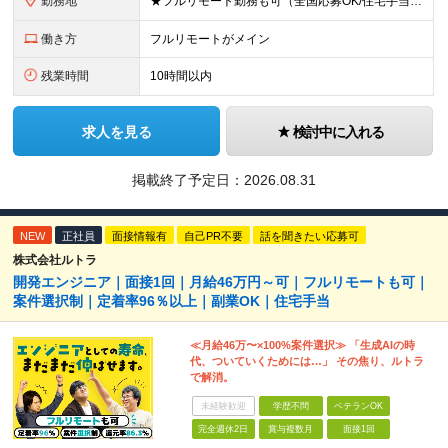
勤務地
★フルリモート勤務も可（全国応募OK/住宅手当を支給します） ※案件によって常駐が必要になる場合があります。 ※希望がない限り、転勤はありません ※U・Iターン歓迎 ★ルトラの社員は全国各地で活躍中
働き方
フルリモートがメイン
残業時間
10時間以内
求人を見る
検討中に入れる
掲載終了予定日：
2026.08.31
NEW
正社員
面接情報有
自己PR不要
話を聞きたい応募可
株式会社ルトラ
開発エンジニア｜面接1回｜月給46万円～可｜フルリモートも可｜
案件選択制｜定着率96％以上｜副業OK｜住宅手当
≪月給46万〜×100%案件選択≫ 「生成AIの時
代、ついていくためには…」 その焦り、ルトラ
で解消。
未経験歓迎
学歴不問
ベテランOK
完全週休2日
賞与複数月
面接1回