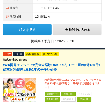
働き方
リモートワークOK
残業時間
10時間以内
求人を見る
検討中に入れる
掲載終了予定日：
2026.08.20
NEW
正社員
面接情報有
自己PR不要
株式会社SC direct
Web開発エンジニア#完全未経験OK#フルリモート可#年休130日#
残業月5h以内#最長1年の手厚い研修
未経験から憧れのエンジニアへ！フルリモート＆
年休130日の好環境で、 最長1年の研修からスタ
ート。
未経験歓迎
学歴不問
ベテランOK
完全週休2日
賞与複数月
面接1回