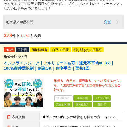
そんなエリアで業界や職種を制限せずにご紹介していますので、今チャレンジ
したい仕事をみつけましょう！
栃木県／学歴不問
変更
378
件中
1～50
件表示
NEW
正社員
面接情報有
自己PR不要
話を聞きたい応募可
株式会社ルトラ
インフラエンジニア｜フルリモートも可｜還元率平均86.3%｜
100%案件選択制｜副業OK｜住宅手当｜面接1回
単価も、利益も、還元率も、すべて見えるからこ
そ、 “誠実に評価する”と自信を持って言える会
社です。
未経験歓迎
学歴不問
ベテランOK
完全週休2日
賞与複数月
面接1回
応募資格
◆以下のいずれかの経験をお持ちの方 ・インフラ設計・構築の実務経験（オンプレ/クラウドどちらもOK） ・クラウド環境下での運用保守に関する実務経験 ◆学歴不問 ＜こんな方は特に歓迎します＞ ◎これま