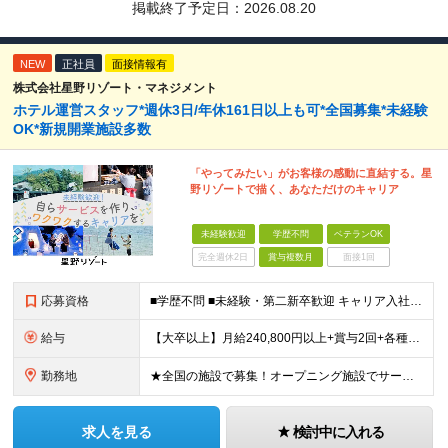
掲載終了予定日：
2026.08.20
NEW
正社員
面接情報有
株式会社星野リゾート・マネジメント
ホテル運営スタッフ*週休3日/年休161日以上も可*全国募集*未経験
OK*新規開業施設多数
「やってみたい」がお客様の感動に直結する。星
野リゾートで描く、あなただけのキャリア
未経験歓迎
学歴不問
ベテランOK
完全週休2日
賞与複数月
面接1回
応募資格
■学歴不問 ■未経験・第二新卒歓迎 キャリア入社のメンバーは元美容師、営業、教員などさまざま！ これまでの経験やあなたらしい視点を活かして よりよいサービスを生み出していきましょう！
給与
【大卒以上】月給240,800円以上+賞与2回+各種手当 【短大・専門学校卒】月給204,400円以上+賞与2回+各種手当 【上記以外】月給187,000円以上+賞与2回+各種手当 ※経験、資格、能
勤務地
★全国の施設で募集！オープニング施設でサービスを作っていきたい方は大歓迎！ ★希望しない転勤は原則なし 【積極採用エリア】 ■界 蔵王（26年10月開業予定） ※開業前に入社された場合、全国の星野リ
求人を見る
検討中に入れる