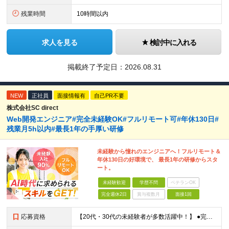
残業時間
10時間以内
求人を見る
検討中に入れる
掲載終了予定日：
2026.08.31
NEW
正社員
面接情報有
自己PR不要
株式会社SC direct
Web開発エンジニア#完全未経験OK#フルリモート可#年休130日#
残業月5h以内#最長1年の手厚い研修
未経験から憧れのエンジニアへ！フルリモート＆
年休130日の好環境で、 最長1年の研修からスタ
ート。
未経験歓迎
学歴不問
ベテランOK
完全週休2日
賞与複数月
面接1回
応募資格
【20代・30代の未経験者が多数活躍中！】 ●完全未経験、第二新卒、既卒、フリーターの方大歓迎！ ●学歴・職歴・転職回数・ブランク一切不問 ※34歳までの方（若年層の長期キャリア形成を図るため） ★