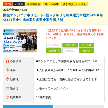
NEW
正社員
面接情報有
自己PR不要
話を聞きたい応募可
株式会社Tech Lab
開発エンジニア◆リモート9割＆フルリモ可◆還元率最大94%◆年
休131日◆生成AI案件多数◆案件選択制
＼設立2年で社員数100名！それでも定着率は9
9％／ 秘訣は、自分らしい働き方を叶える【手厚
いフォロー】！
未経験歓迎
学歴不問
ベテランOK
完全週休2日
賞与複数月
面接1回
応募資格
■エンジニアとして実務経験をお持ちの方（1年以上） ■学歴不問 ■既卒・第二新卒OK ☆Tech Labの事業内容、ビジョンに共感できる⽅はぜひご応募ください！ ☆意欲重視の採用です！ 「経歴に自信
給与
★入社後全員が年収UP ┗平均154.7万円年収UP！ ┗最大380万円UPの実績も 月給35万円～100万円＋決算賞与＋各種手当 【 給与イメージ 】 ■経験1年以上…月給35万円～＋決算賞与
勤務地
★全国どこでも、自由な働き方を実現できます！ 全国のプロジェクト先やフルリモート環境での勤務も可能です。 ＼自由度の高い働き方、叶えます／ ・フルリモートで働きたい ・ハイブリットに働きたい ・家庭
働き方
リモートワークがメイン
残業時間
10時間以内