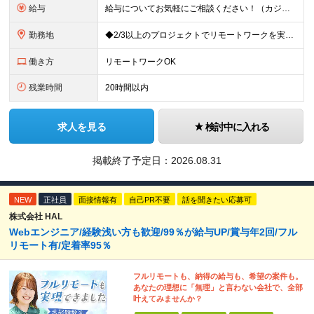
給与
給与についてお気軽にご相談ください！（カジュアル面談可能） 月給35万円～＋各種手当＋賞与2回 ※固定残業代は、時間外労働の有無に関わらず40時間分を87,500円～支給 ※超過分は別途支給 ※試用
勤務地
◆2/3以上のプロジェクトでリモートワークを実施中！ ≪自社拠点≫ ・東京本社／東京都千代田区丸の内二丁目6番1号 丸の内パークビルディング6階 ・関西支社／⼤阪府⼤阪市中央区安⼟町2-3-13 ⼤
働き方
リモートワークOK
残業時間
20時間以内
求人を見る
検討中に入れる
掲載終了予定日：
2026.08.31
NEW
正社員
面接情報有
自己PR不要
話を聞きたい応募可
株式会社 HAL
Webエンジニア/経験浅い方も歓迎/99％が給与UP/賞与年2回/フル
リモート有/定着率95％
フルリモートも、納得の給与も、希望の案件も。
あなたの理想に「無理」と言わない会社で、全部
叶えてみませんか？