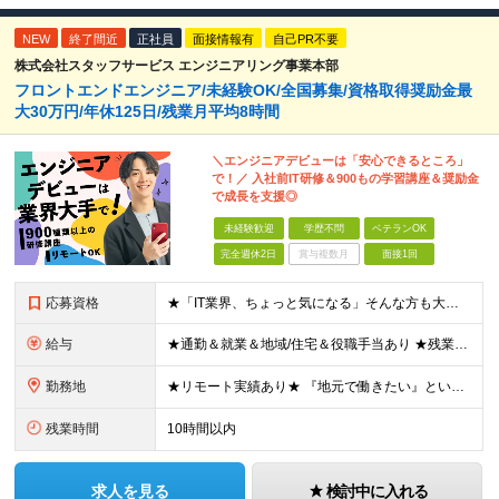
NEW
終了間近
正社員
面接情報有
自己PR不要
株式会社スタッフサービス エンジニアリング事業本部
フロントエンドエンジニア/未経験OK/全国募集/資格取得奨励金最
大30万円/年休125日/残業月平均8時間
＼エンジニアデビューは「安心できるところ」
で！／ 入社前IT研修＆900もの学習講座＆奨励金
で成長を支援◎
未経験歓迎
学歴不問
ベテランOK
完全週休2日
賞与複数月
面接1回
応募資格
★「IT業界、ちょっと気になる」そんな方も大歓迎！ ■学歴不問 ■未経験・第二新卒歓迎 ■知識・経験はこれから身につけていければOK！ □■ステップアップ■□ 社内システム開発やインフラ構築などジャ
給与
★通勤＆就業＆地域/住宅＆役職手当あり ★残業代は全額支給 ★選べる給与制度あり！ ■東京・神奈川・千葉・埼玉勤務の場合 月給24.5万円～55万円＋諸手当 （残業代は全額支給） (20,000円の
勤務地
★リモート実績あり★ 『地元で働きたい』という希望に、業界トップクラス約7,000件の取引事業所数、90,000件以上のプロジェクトから検討をいたします。 全国の取引先での就業となります（沖縄を除
残業時間
10時間以内
求人を見る
検討中に入れる