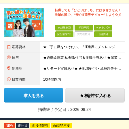
転職しても「ひとりぼっち」にはさせません！
先輩の隣で、“安心IT業界デビュー”しよう☆彡
未経験歓迎
学歴不問
ベテランOK
完全週休2日
賞与複数月
面接1回
応募資格
★「手に職をつけたい」「IT業界にチャレンジしたい」方歓迎！ ■学歴不問 ■IT知識・理系文系不問！未経験・第二新卒OK ★ITサポート・IT事務やエンジニアの経験をお持ちの方は優遇します！ 地方在
給与
★通勤＆就業＆地域/住宅＆役職手当あり ★残業代は全額支給 ★選べる給与制度あり！ ■東京・神奈川・千葉・埼玉勤務の場合 月給24.5万円～55万円＋諸手当 （残業代は全額支給） (20,000円の
勤務地
★リモート実績あり★ ★地域/住宅・単身赴任手当などサポートも万全 ★転任費用や寮・社宅制度も完備しています ★勤務地については希望を考慮の上、決定します ★面接地エリアでの就業率92％以上！ 『地
残業時間
10時間以内
求人を見る
検討中に入れる
掲載終了予定日：
2026.08.24
NEW
正社員
面接情報有
自己PR不要