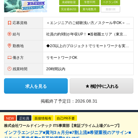
未経験歓迎
学歴不問
ベテランOK
完全週休2日
賞与複数月
面接1回
応募資格
＜エンジニアのご経験浅い方／スクール卒OK＞ ◆学歴不問 ◆未経験OK ＜こんな方は大歓迎！＞ ◎今の収入に不満がある方 ◎新しい言語・スキルに挑戦したい方 ◎腰を据えて活躍したい方 ◎頑張りを評価
給与
社員の約9割が年収UP！ ■首都圏エリア（東京、神奈川、千葉、埼玉勤務） 月給25万円～26万円（固定残業代含む） ※固定残業代は、時間外労働の有無に関わらず17時間分を30,000円～31,200
勤務地
◆2/3以上のプロジェクトでリモートワークを実施中！ ≪自社拠点≫ ・東京本社／東京都千代田区丸の内二丁目6番1号 丸の内パークビルディング6階 ・関西支社／⼤阪府⼤阪市中央区安⼟町2-3-13 ⼤
働き方
リモートワークOK
残業時間
20時間以内
求人を見る
検討中に入れる
掲載終了予定日：
2026.08.31
NEW
正社員
面接情報有
自己PR不要
株式会社ワールドインテック ITS事業部【東証プライム上場グループ】
インフラエンジニア■賞与3ヵ月分■7割上流■希望重視のアサイン■