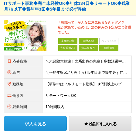
ITサポート事務◆完全未経験OK◆年休134日◆リモートOK◆残業
月7h以下◆賞与年3回◆5年目まで必ず昇給
「転職って、そんなに意気込まなきゃダメ？」
私が求めていたのは、次の休みの予定が立つ普通
でした。
未経験歓迎
学歴不問
ベテランOK
完全週休2日
賞与複数月
面接1回
応募資格
＼未経験大歓迎！文系出身の先輩も多数活躍中／ ◆PCスキルに自信のない方も歓迎 ◆完全未経験OK ◆社会人デビューもOK ◆学歴不問 ＊*こんなアナタにオススメです*＊ ◇事務職に興味があるが、給与
給与
＼平均年収517万円！入社5年目まで毎年必ず昇給／ ■賞与年3回 ■年収800万円以上も可 ■入社3年以上の平均年収469.2万円 月給23万2000円以上＋賞与年3回＋各種手当 ☆入社5年目まで最
勤務地
【研修中はフルリモート勤務】 ★7割以上のプロジェクトでリモートワークを導入 ★一都三県のプロジェクト先 ★転居を伴う転勤なし ＜プロジェクト先＞ 東京・神奈川・千葉・埼玉でのプロジェクト先にて勤務
働き方
リモートワークOK
残業時間
10時間以内
求人を見る
検討中に入れる