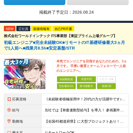
掲載終了予定日：
2026.08.24
NEW
正社員
面接情報有
自己PR不要
株式会社ワールドインテック ITS事業部【東証プライム上場グループ】
初級エンジニア■完全未経験OK■リモートのIT基礎研修最大3ヵ月
で1人前へ■残業月8.5h■安定基盤/STR
本気でエンジニアを目指すあなたのための、3ヵ
月です。 手厚い教育とチームフォローで一人前
のエンジニアへ。
未経験歓迎
学歴不問
ベテランOK
完全週休2日
賞与複数月
面接1回
応募資格
《未経験者積極採用中！20代の方が活躍中です♪》 ◎約4割が実務未経験入社！ ■学歴・職歴は一切問いません！ ■第二新卒の方もお気軽にご相談ください♪ ■入社してから数年は、転勤の可能性があります
給与
当社では【単価連動型給与】を導入！ 参画案件の契約単価に連動して給与が決定。 還元率は単価の【70％～80％】と東証プライム上場グループとして高水準です！（社会保険料・教育コスト含む） ■関東：月給
勤務地
【全国45都道府県】に大型プロジェクトあり！※ 四国・沖縄を除く 主要勤務地： 北海道/宮城県/栃木県/埼玉県/千葉県/東京都/神奈川県/愛知県/大阪府/京都府/兵庫県/広島県/福岡県/熊本県 ※勤
働き方
リモートワークOK