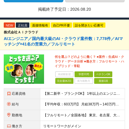
掲載終了予定日：
2026.08.20
NEW
正社員
面接情報有
自己PR不要
話を聞きたい応募可
株式会社ＡＩクラウド
AIエンジニア／国内最大級のAI・クラウド案件数：7,778件／AIマ
ッチング×41名の営業力／フルリモート
何を選ぶ？どのように働く？ ■案件：生成AI・ク
ラウド・データ分析 ■働き方：フルリモート・ハ
イブリッド・常駐
未経験歓迎
学歴不問
ベテランOK
完全週休2日
賞与複数月
面接1回
応募資格
【第二新卒・ブランクOK】 1年以上のエンジニア経験がある方(開発・インフラ・工程・言語一切不問） 文理・学歴不問 【三上さんの事例】 転職前 AWS案件を希望していましたが、資格や評価軸が不明確で
給与
【平均年収：603万円】 月給38万円～140万円＋諸手当（経験者） 【平均年収603万円】 ※案件の契約内容や昇給額などはすべて開示します。 ※経験や能力を考慮し決定します。 ※月給には固定残業
勤務地
【フルリモート／全国各地】 東京、名古屋、大阪、福岡を中心とした全国のプロジェクトにアサイン。 ※プロジェクトは完全選択制です。 ※フルリモート、ハイブリッド型、常駐案件から自由に選択可能です。 ※転
働き方
リモートワークがメイン