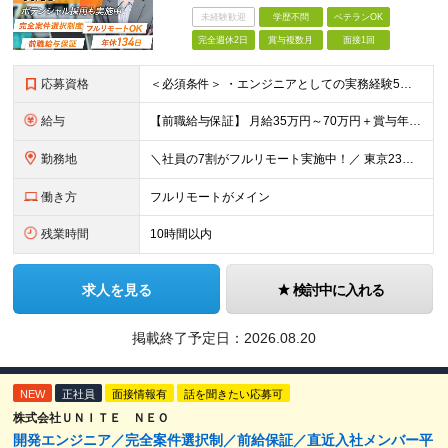
未経験歓迎
学歴不問
ベテランOK
完全週休2日
賞与複数月
面接1回
応募資格
＜必須条件＞ ・エンジニアとしての実務経験5年以上 ＜尚可条件＞ ・PM、PL経験 ・後輩指導やチームリーダーなど、何らかのリード経験 ※リーダー未経験の方のご応募も大歓迎です！ポテンシャル採用を
給与
【前職給与保証】 月給35万円～70万円＋賞与年2回＋各種手当 ※前職の給与・スキル・経験を考慮の上、決定いたします。 ※月給には固定残業代（月30時間分／5万円～10万円）を含みます。超過分は別途
勤務地
＼社員の7割がフルリモート実施中！／ 東京23区内など1都3県を中心としたプロジェクト先での勤務となります。 ※勤務地は希望を考慮します ≪本社≫ 東京都渋谷区恵比寿南1丁目3番7号 隅越ビル5階
働き方
フルリモートがメイン
残業時間
10時間以内
求人を見る
検討中に入れる
掲載終了予定日：
2026.08.20
NEW
正社員
面接情報有
話を聞きたい応募可
株式会社ＵＮＩＴＥ ＮＥＯ
開発エンジニア／完全案件選択制／前給保証／直近入社メンバー平