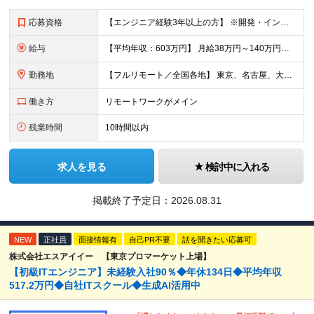
応募資格
【エンジニア経験3年以上の方】 ※開発・インフラ・工程・言語一切不問 ※文理・学歴不問 【歓迎条件】 ◆Python実務経験がある方 ◆LLM・生成AIを使った開発経験がある方 ◆要件定義・顧客折衝
給与
【平均年収：603万円】 月給38万円～140万円＋諸手当（経験者） 【平均年収603万円】 ※案件の契約内容や昇給額などはすべて開示します。 ※経験や能力を考慮し決定します。 ※月給には固定残業
勤務地
【フルリモート／全国各地】 東京、名古屋、大阪、福岡を中心とした全国のプロジェクトにアサイン。 ※プロジェクトは完全選択制です。 ※フルリモート、ハイブリッド型、常駐案件から自由に選択可能です。 ※転
働き方
リモートワークがメイン
残業時間
10時間以内
求人を見る
検討中に入れる
掲載終了予定日：
2026.08.31
NEW
正社員
面接情報有
自己PR不要
話を聞きたい応募可
株式会社エスアイイー 【東京プロマーケット上場】
【初級ITエンジニア】未経験入社90％◆年休134日◆平均年収
517.2万円◆自社ITスクール◆生成AI活用中