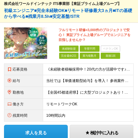
株式会社ワールドインテック ITS事業部【東証プライム上場グループ】
初級エンジニア■完全未経験OK■リモート研修最大3ヵ月■ITの基礎
から学べる■残業月8.5h■安定基盤/STR
フルリモート研修×3,000件のプロジェクトで安
心！ 東証プライム上場グループでエンジニアを
目指しませんか？
未経験歓迎
学歴不問
ベテランOK
完全週休2日
賞与複数月
面接1回
応募資格
《未経験者積極採用中！20代の方が活躍中です♪》 ◎約4割が実務未経験入社！ ■学歴・職歴は一切問いません！ ■第二新卒の方もお気軽にご相談ください♪ ■入社してから数年は、転勤の可能性があります
給与
当社では【単価連動型給与】を導入！ 参画案件の契約単価に連動して給与が決定。 還元率は単価の【70％～80％】と東証プライム上場グループとして高水準です！（社会保険料・教育コスト含む） ■関東：月給
勤務地
【全国45都道府県】に大型プロジェクトあり！※ 四国・沖縄を除く 主要勤務地： 北海道/宮城県/栃木県/埼玉県/千葉県/東京都/神奈川県/愛知県/大阪府/京都府/兵庫県/広島県/福岡県/熊本県 ※勤
働き方
リモートワークOK
残業時間
10時間以内
求人を見る
検討中に入れる