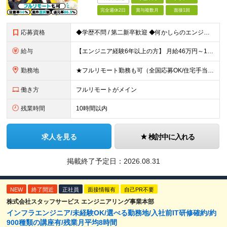
完全週休2日
賞与複数月
面接1回
応募資格
◆学歴不問 / 第二新卒歓迎 ◆何かしらのエンジニア経験をお持ちの方 （言語・期間・フェーズ不問） 経験浅めの方も遠慮なくご応募ください！ ■入社前Q＆A ────── ◎実力に見合った報酬が手に
給与
【エンジニア経験6年以上の方】 月給46万円～100万円（固定残業代含む） ※上記月給には月30時間分の固定残業代（月8万7,400円～月19万円）を含む。超過分は全額支給。 【エンジニア経験4年以
勤務地
★フルリモート勤務も可（全国応募OK/住宅手当を支給します） ※案件によって常駐が必要になる場合があります。 ※希望がない限り、転勤はありません ※U・Iターン歓迎 ★ルトラの社員は全国各地で活躍中
働き方
フルリモートがメイン
残業時間
10時間以内
求人を見る
検討中に入れる
掲載終了予定日：
2026.08.31
NEW
終了間近
正社員
面接情報有
自己PR不要
株式会社スタッフサービス エンジニアリング事業本部
インフラエンジニア/未経験OK/選べる勤務地/入社前IT研修確約/約
900種類の講座有/残業月平均8時間