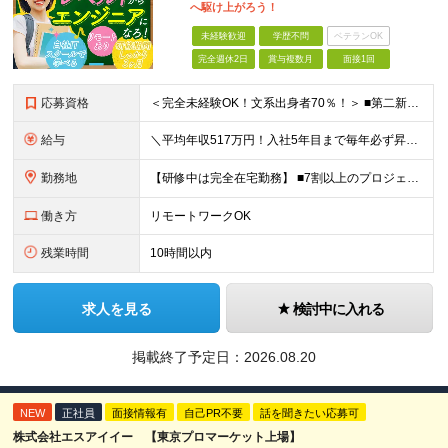
へ駆け上がろう！
未経験歓迎
学歴不問
ベテランOK
完全週休2日
賞与複数月
面接1回
応募資格
＜完全未経験OK！文系出身者70％！＞ ■第二新卒歓迎 ■学歴・経歴不問・社会人未経験もOK ■20代を中心に活躍中◎ ★☆先輩たちの前職☆★ 元アパレルスタッフや塾講師、介護士、事務、営業など社員
給与
＼平均年収517万円！入社5年目まで毎年必ず昇給／ ■賞与年3回 ■年収800万円以上も可 ■入社3年以上の平均年収469.2万円 月給23万2000円以上＋賞与年3回＋各種手当 ☆入社5年目まで最
勤務地
【研修中は完全在宅勤務】 ■7割以上のプロジェクトでリモートワークを導入 ■一都三県のプロジェクト先 ■転居を伴う転勤なし ＜プロジェクト先＞ 東京・神奈川・千葉・埼玉でのプロジェクト先にて勤務いた
働き方
リモートワークOK
残業時間
10時間以内
求人を見る
検討中に入れる
掲載終了予定日：
2026.08.20
NEW
正社員
面接情報有
自己PR不要
話を聞きたい応募可
株式会社エスアイイー 【東京プロマーケット上場】