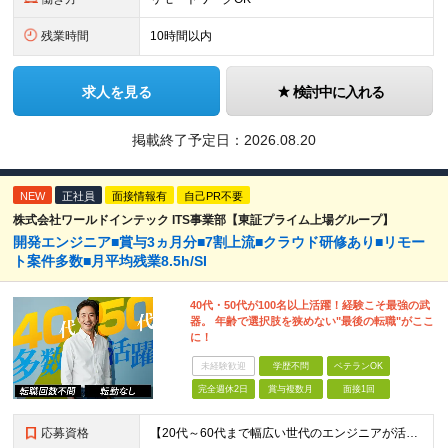
残業時間
10時間以内
求人を見る
検討中に入れる
掲載終了予定日：
2026.08.20
NEW
正社員
面接情報有
自己PR不要
株式会社ワールドインテック ITS事業部【東証プライム上場グループ】
開発エンジニア■賞与3ヵ月分■7割上流■クラウド研修あり■リモー
ト案件多数■月平均残業8.5h/SI
40代・50代が100名以上活躍！経験こそ最強の武
器。 年齢で選択肢を狭めない"最後の転職"がここ
に！
未経験歓迎
学歴不問
ベテランOK
完全週休2日
賞与複数月
面接1回
応募資格
【20代～60代まで幅広い世代のエンジニアが活躍してます】 ■学歴不問 ■転職回数不問 ■開発経験（年数不問）をお持ちの方