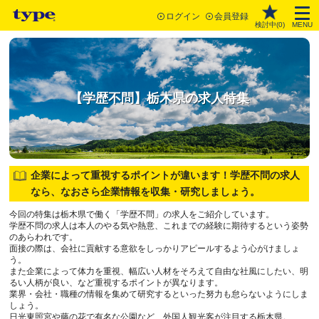
ログイン
会員登録
検討中(
0
)
MENU
【学歴不問】栃木県の求人特集
企業によって重視するポイントが違います！学歴不問の求人
なら、なおさら企業情報を収集・研究しましょう。
今回の特集は栃木県で働く「学歴不問」の求人をご紹介しています。
学歴不問の求人は本人のやる気や熱意、これまでの経験に期待するという姿勢
のあらわれです。
面接の際は、会社に貢献する意欲をしっかりアピールするよう心がけましょ
う。
また企業によって体力を重視、幅広い人材をそろえて自由な社風にしたい、明
るい人柄が良い、など重視するポイントが異なります。
業界・会社・職種の情報を集めて研究するといった努力も怠らないようにしま
しょう。
日光東照宮や藤の花で有名な公園など、外国人観光客が注目する栃木県。