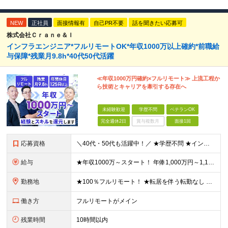
NEW
正社員
面接情報有
自己PR不要
話を聞きたい応募可
株式会社Ｃｒａｎｅ＆Ｉ
インフラエンジニア*フルリモートOK*年収1000万以上確約*前職給
与保障*残業月9.8h*40代50代活躍
≪年収1000万円確約×フルリモート≫ 上流工程か
ら技術とキャリアを牽引する存在へ
未経験歓迎
学歴不問
ベテランOK
完全週休2日
賞与複数月
面接1回
応募資格
＼40代・50代も活躍中！／ ★学歴不問 ★インフラエンジニアの経験を5年以上お持ちの方 ≪こんな方にピッタリです！≫ ◎自身の市場価値を正当に評価してほしい ◎今より年収をアップさせたい ◎多彩な
給与
★年収1000万～スタート！ 年俸1,000万円～1,162万8,000円（12分割） ※経験・スキルを考慮の上決定します ※上記金額には固定残業代（月30h分・158,400円～184,000円
勤務地
★100％フルリモート！ ★転居を伴う転勤なし 本社またはプロジェクト先にて勤務いただきます！ ※プロジェクト先は一都三県及び23区内がメイン 【本社】 東京都新宿区神楽坂1-2 研究社英語センタ
働き方
フルリモートがメイン
残業時間
10時間以内