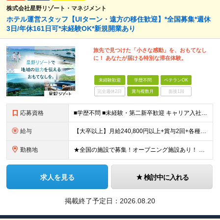
株式会社星野リゾート・マネジメント
ホテル運営スタッフ【UIターン・遠方の移住歓迎】*全国募集*週休
3日/年休161日可*未経験OK*新規開業あり
旅先で見つけた「小さな感動」を、おもてなし
に！ あなたが届ける特別な滞在体験。
未経験歓迎
学歴不問
ベテランOK
完全週休2日
賞与複数月
面接1回
応募資格
■学歴不問 ■未経験・第二新卒歓迎 キャリア入社のメンバーは元美容師、営業、教員などさまざま！ 『遠方への引っ越しが可能な方』や『地方に行ってみたい・勤務したい方』なども この機会に新しい人生にチャ
給与
【大卒以上】月給240,800円以上+賞与2回+各種手当 【短大・専門学校卒】月給204,400円以上+賞与2回+各種手当 【上記以外】月給187,000円以上+賞与2回+各種手当 ※経験、資格、能
勤務地
★全国の施設で募集！オープニング施設あり！ ★希望しない転勤原則なし 【積極採用エリア】 ■界 蔵王（26年10月開業予定） ※開業前に入社された場合、全国の星野リゾートの施設で勤務後、開業時期に異
求人を見る
検討中に入れる
掲載終了予定日：
2026.08.20