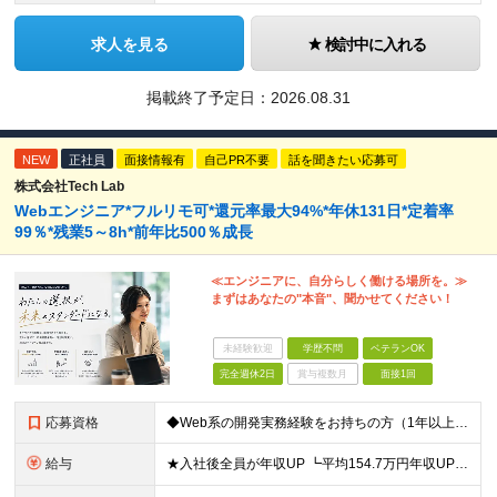
求人を見る
検討中に入れる
掲載終了予定日：
2026.08.31
NEW
正社員
面接情報有
自己PR不要
話を聞きたい応募可
株式会社Tech Lab
Webエンジニア*フルリモ可*還元率最大94%*年休131日*定着率
99％*残業5～8h*前年比500％成長
≪エンジニアに、自分らしく働ける場所を。≫
まずはあなたの"本音"、聞かせてください！
未経験歓迎
学歴不問
ベテランOK
完全週休2日
賞与複数月
面接1回
応募資格
◆Web系の開発実務経験をお持ちの方（1年以上） ◆学歴不問 ◆既卒・第二新卒OK ☆Tech Labの事業内容、ビジョンに共感できる⽅はぜひご応募ください！ ☆意欲重視の採用です！ 「経歴に自信が
給与
★入社後全員が年収UP ┗平均154.7万円年収UP！ ┗最大380万円UPの実績もあり 月給35万円～100万円＋決算賞与＋各種手当 【 給与イメージ 】 ◆経験1年以上…月給35万円～＋決算賞