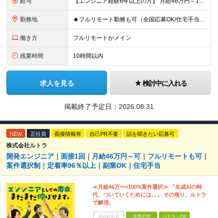
給与
【エンジニア経験6年以上の方】 月給46万円～100万円（固定残業代含む） ※上記月給には月30時間分の固定残業代（月8万7,400円～月19万円）を含む。超過分は全額支給。 【エンジニア経験4年以
勤務地
★フルリモート勤務も可（全国応募OK/住宅手当を支給します） ※案件によって常駐が必要になる場合があります。 ※希望がない限り、転勤はありません ※U・Iターン歓迎 ★ルトラの社員は全国各地で活躍中
働き方
フルリモートがメイン
残業時間
10時間以内
求人を見る
検討中に入れる
掲載終了予定日：
2026.08.31
NEW
正社員
面接情報有
自己PR不要
話を聞きたい応募可
株式会社ルトラ
開発エンジニア｜面接1回｜月給46万円～可｜フルリモートも可｜
案件選択制｜定着率96％以上｜副業OK｜住宅手当
≪月給46万〜×100%案件選択≫ 「生成AIの時
代、ついていくためには…」 その焦り、ルトラ
で解消。
未経験歓迎
学歴不問
ベテランOK