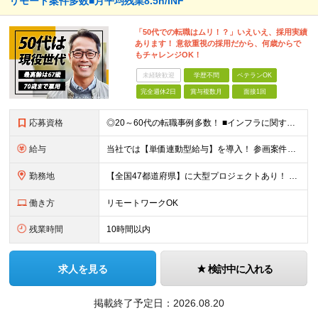
リモート案件多数■月平均残業8.5h/INF
「50代での転職はムリ！？」いえいえ、採用実績
あります！ 意欲重視の採用だから、何歳からで
もチャレンジOK！
未経験歓迎
学歴不問
ベテランOK
完全週休2日
賞与複数月
面接1回
応募資格
◎20～60代の転職事例多数！ ■インフラに関する何らかのご経験 ■学歴不問/転職回数は一切不問！
給与
当社では【単価連動型給与】を導入！ 参画案件の契約単価に連動して給与が決定。 還元率は単価の【70％～80％】と東証プライム上場グループとして高水準です！（社会保険料・教育コスト含む） ■関東：月給
勤務地
【全国47都道府県】に大型プロジェクトあり！ 主要勤務地： 北海道/宮城県/栃木県/埼玉県/千葉県/東京都/神奈川県/愛知県/大阪府/京都府/兵庫県/広島県/福岡県/熊本県 ※勤務エリアは、あなたの
働き方
リモートワークOK
残業時間
10時間以内
求人を見る
検討中に入れる
掲載終了予定日：
2026.08.20