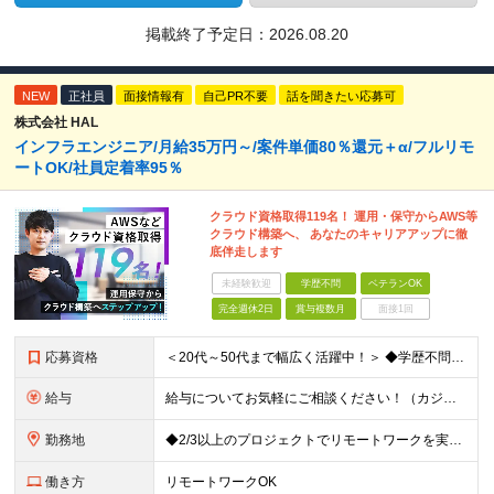
掲載終了予定日：
2026.08.20
NEW
正社員
面接情報有
自己PR不要
話を聞きたい応募可
株式会社 HAL
インフラエンジニア/月給35万円～/案件単価80％還元＋α/フルリモ
ートOK/社員定着率95％
クラウド資格取得119名！ 運用・保守からAWS等
クラウド構築へ、 あなたのキャリアアップに徹
底伴走します
未経験歓迎
学歴不問
ベテランOK
完全週休2日
賞与複数月
面接1回
応募資格
＜20代～50代まで幅広く活躍中！＞ ◆学歴不問 ◆何らかのインフラ関連の実務経験 ★経験年数不問/運用監視レベルも歓迎 ＜こんな方は大歓迎！＞ ◎今の収入に不満がある ◎もっと上流の案件で活躍した
給与
給与についてお気軽にご相談ください！（カジュアル面談可能） 月給35万円～＋各種手当＋賞与2回 ※固定残業代は、時間外労働の有無に関わらず40時間分を87,500円～支給 ※超過分は別途支給 ※試用
勤務地
◆2/3以上のプロジェクトでリモートワークを実施中！ ≪自社拠点≫ ・東京本社／東京都千代田区丸の内二丁目6番1号 丸の内パークビルディング6階 ・関西支社／⼤阪府⼤阪市中央区安⼟町2-3-13 ⼤
働き方
リモートワークOK