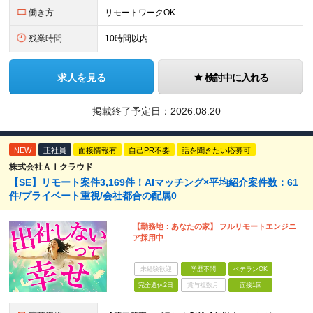
働き方
リモートワークOK
残業時間
10時間以内
求人を見る
検討中に入れる
掲載終了予定日：
2026.08.20
NEW
正社員
面接情報有
自己PR不要
話を聞きたい応募可
株式会社ＡＩクラウド
【SE】リモート案件3,169件！AIマッチング×平均紹介案件数：61
件/プライベート重視/会社都合の配属0
【勤務地：あなたの家】 フルリモートエンジニ
ア採用中
未経験歓迎
学歴不問
ベテランOK
完全週休2日
賞与複数月
面接1回