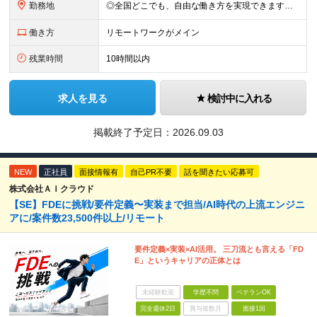
勤務地
◎全国どこでも、自由な働き方を実現できます！ 全国のプロジェクト先やフルリモート環境での勤務も可能です。 ＼自由度の高い働き方、叶えます／ ・フルリモートで働きたい ・ハイブリットに働きたい ・家庭
働き方
リモートワークがメイン
残業時間
10時間以内
求人を見る
検討中に入れる
掲載終了予定日：
2026.09.03
NEW
正社員
面接情報有
自己PR不要
話を聞きたい応募可
株式会社ＡＩクラウド
【SE】FDEに挑戦/要件定義〜実装まで担当/AI時代の上流エンジニ
アに/案件数23,500件以上/リモート
要件定義×実装×AI活用。 三刀流とも言える「FD
E」というキャリアの正体とは
未経験歓迎
学歴不問
ベテランOK
完全週休2日
賞与複数月
面接1回