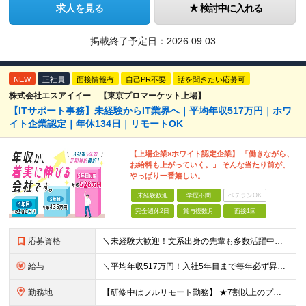
求人を見る
検討中に入れる
掲載終了予定日：
2026.09.03
NEW
正社員
面接情報有
自己PR不要
話を聞きたい応募可
株式会社エスアイイー 【東京プロマーケット上場】
【ITサポート事務】未経験からIT業界へ｜平均年収517万円｜ホワ
イト企業認定｜年休134日｜リモートOK
【上場企業×ホワイト認定企業】 「働きながら、
お給料も上がっていく。」 そんな当たり前が、
やっぱり一番嬉しい。
未経験歓迎
学歴不問
ベテランOK
完全週休2日
賞与複数月
面接1回
応募資格
＼未経験大歓迎！文系出身の先輩も多数活躍中／ ◆PCスキルに自信のない方も歓迎 ◆完全未経験OK ◆社会人デビューもOK ◆学歴不問 「働きながら少しずつ専門スキルを身につけたい」という意欲重視の採
給与
＼平均年収517万円！入社5年目まで毎年必ず昇給／ ■賞与年3回 ■年収800万円以上も可 ■入社3年以上の平均年収469.2万円 月給23万2000円以上＋賞与年3回＋各種手当 ☆入社5年目まで最
勤務地
【研修中はフルリモート勤務】 ★7割以上のプロジェクトでリモートワークを導入 ★一都三県のプロジェクト先 ★転居を伴う転勤なし ＜プロジェクト先＞ 東京・神奈川・千葉・埼玉でのプロジェクト先にて勤務