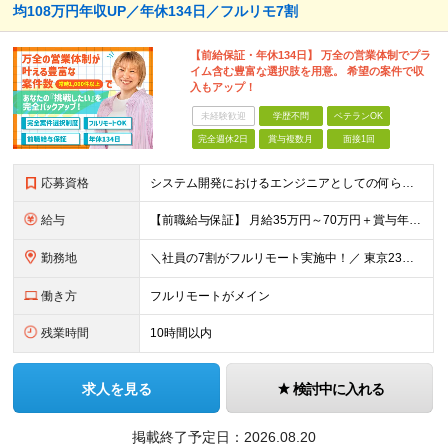
均108万円年収UP／年休134日／フルリモ7割
【前給保証・年休134日】 万全の営業体制でプラ
イム含む豊富な選択肢を用意。 希望の案件で収
入もアップ！
未経験歓迎
学歴不問
ベテランOK
完全週休2日
賞与複数月
面接1回
応募資格
システム開発におけるエンジニアとしての何らかの実務経験（年数不問） ※要件定義、基本設計、詳細設計、製造、検証、運用保守 少しでも実務経験があれば、まずは気軽にエントリーしてみてください！ ／／／／
給与
【前職給与保証】 月給35万円～70万円＋賞与年2回＋各種手当 ※前職の給与・スキル・経験を考慮の上、決定いたします。 ※月給には固定残業代（月30時間分／5万円～10万円）を含みます。超過分は別途
勤務地
＼社員の7割がフルリモート実施中！／ 東京23区内など1都3県を中心としたプロジェクト先での勤務となります。 ※勤務地は希望を考慮します ≪本社≫ 東京都渋谷区恵比寿南1丁目3番7号 隅越ビル5階
働き方
フルリモートがメイン
残業時間
10時間以内
求人を見る
検討中に入れる
掲載終了予定日：
2026.08.20