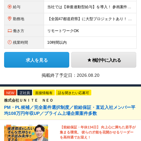
給与
当社では【単価連動型給与】を導入！ 参画案件の契約単価に連動して給与が決定。 還元率は単価の【70％～80％】と東証プライム上場グループとして高水準です！（社会保険料・教育コスト含む） ■関東：月給
勤務地
【全国47都道府県】に大型プロジェクトあり！ 主要勤務地： 北海道/宮城県/栃木県/埼玉県/千葉県/東京都/神奈川県/愛知県/大阪府/京都府/兵庫県/広島県/福岡県/熊本県 ※勤務エリアは、あなたの
働き方
リモートワークOK
残業時間
10時間以内
求人を見る
検討中に入れる
掲載終了予定日：
2026.08.20
NEW
正社員
面接情報有
話を聞きたい応募可
株式会社ＵＮＩＴＥ ＮＥＯ
PM・PL候補／完全案件選択制度／前給保証・直近入社メンバー平
均108万円年収UP／プライム上場企業案件多数
【前給保証・年休134日】 向上心に満ちた若手が
集まる環境。 彼らの才能を花開かせるリーダー
を高待遇でお迎え！