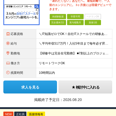
「遅れたくない」あなたへ。 最短距離で、一人
前のエンジニアに。 3ヶ月後には現場デビューで
きます。
未経験歓迎
学歴不問
ベテランOK
完全週休2日
賞与複数月
面接1回
応募資格
＼IT知識ゼロでOK！自社ITスクールでの研修あり／ ■完全未経験OK(文系出身70％) ■第二新卒歓迎 ■学歴不問 └社会人未経験の方も歓迎します！ 5名以上の採用を予定しているので、同期と入社も
給与
＼平均年収517万円！入社5年目まで毎年必ず昇給／ ■賞与年3回 ■年収800万円以上も可 ■入社3年以上の平均年収469.2万円 月給23万2000円以上＋賞与年3回＋各種手当 ☆入社5年目まで最
勤務地
【研修中は完全在宅勤務】 ■7割以上のプロジェクトでリモートワークを導入 ■フルリモートもあり ■一都三県のプロジェクト先 ■転居を伴う転勤なし ＜プロジェクト先＞ 東京・神奈川・千葉・埼玉でのプロ
働き方
リモートワークOK
残業時間
10時間以内
求人を見る
検討中に入れる
掲載終了予定日：
2026.08.20
NEW
正社員
面接情報有