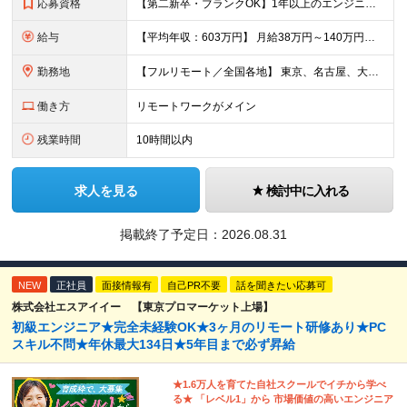
応募資格
【第二新卒・ブランクOK】1年以上のエンジニア経験がある方(開発・インフラ・工程・言語一切不問） 文理・学歴不問 【歓迎条件】 ◆AI・クラウド案件に参画したい方 ◆下流工程から上流工程へステップア
給与
【平均年収：603万円】 月給38万円～140万円＋諸手当（経験者） 【平均年収603万円】 ※案件の契約内容や昇給額などはすべて開示します。 ※経験や能力を考慮し決定します。 ※月給には固定残業
勤務地
【フルリモート／全国各地】 東京、名古屋、大阪、福岡を中心とした全国のプロジェクトにアサイン。 ※プロジェクトは完全選択制です。 ※フルリモート、ハイブリッド型、常駐案件から自由に選択可能です。 ※転
働き方
リモートワークがメイン
残業時間
10時間以内
求人を見る
検討中に入れる
掲載終了予定日：
2026.08.31
NEW
正社員
面接情報有
自己PR不要
話を聞きたい応募可
株式会社エスアイイー 【東京プロマーケット上場】
初級エンジニア★完全未経験OK★3ヶ月のリモート研修あり★PC
スキル不問★年休最大134日★5年目まで必ず昇給
★1.6万人を育てた自社スクールでイチから学べ
る★ 「レベル1」から 市場価値の高いエンジニア