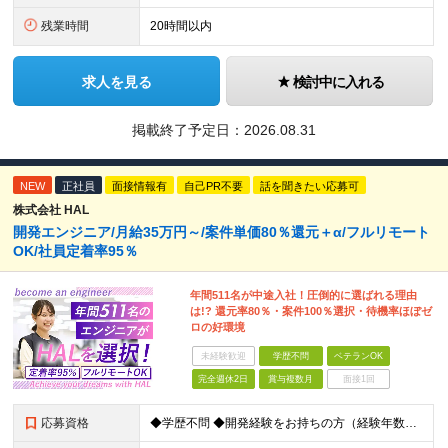
残業時間
20時間以内
求人を見る
検討中に入れる
掲載終了予定日：
2026.08.31
NEW
正社員
面接情報有
自己PR不要
話を聞きたい応募可
株式会社 HAL
開発エンジニア/月給35万円～/案件単価80％還元＋α/フルリモート
OK/社員定着率95％
年間511名が中途入社！圧倒的に選ばれる理由
は!? 還元率80％・案件100％選択・待機率ほぼゼ
ロの好環境
未経験歓迎
学歴不問
ベテランOK
完全週休2日
賞与複数月
面接1回
応募資格
◆学歴不問 ◆開発経験をお持ちの方（経験年数不問） ＜こんな方は大歓迎！＞ ◎今の収入をもっと増やしたい ◎もっと上流の案件で活躍したい ◎将来のキャリアにつながる案件に携わりたい ◎自分のやりたい