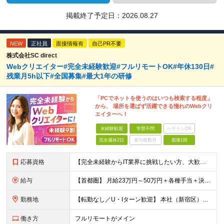
掲載終了予定日：
2026.08.27
NEW
正社員
面接情報有
自己PR不要
株式会社SC direct
Webクリエイター#完全未経験歓迎#フルリモートOK#年休130日#
残業月5h以下#全国募集#最大1年の研修
「PCでネットを使うのはいつも検索する程度」
から、 場所を選ばず活躍できる憧れのWebクリ
エイターへ！
未経験歓迎
学歴不問
ベテランOK
完全週休2日
賞与複数月
面接1回
応募資格
【完全未経験からIT業界に挑戦したい方、大歓迎！】 ●応募年齢制限：34歳まで（若年層の長期キャリア形成を図るため） ★学歴不問・転職回数不問 ★第二新卒・社会人デビューOK 【こんな方を求めていま
給与
【首都圏】 月給23万円～50万円＋各種手当＋決算賞与 【大阪】 月給22万円～50万円＋各種手当＋決算賞与 【愛知】 月給21.5万円～50万円＋各種手当＋決算賞与 【福岡・宮城】 月給20万
勤務地
【転勤なし／U・Iターン歓迎】 本社（新宿区）、大阪支店、名古屋支店または東京都・神奈川県・千葉県・埼玉県・愛知県・大阪府・福岡県をはじめ、全国のプロジェクト先 ※ご希望を最大限考慮して配属先を決定
働き方
フルリモートがメイン