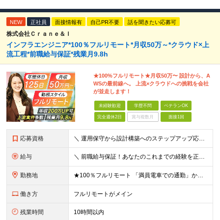
NEW
正社員
面接情報有
自己PR不要
話を聞きたい応募可
株式会社Ｃｒａｎｅ＆Ｉ
インフラエンジニア*100％フルリモート*月収50万～*クラウド×上
流工程*前職給与保証*残業月9.8h
★100%フルリモート★月収50万〜 設計から、A
WSの最前線へ。 上流×クラウドへの挑戦を会社
が並走します！
未経験歓迎
学歴不問
ベテランOK
完全週休2日
賞与複数月
面接1回
応募資格
＼ 運用保守から設計構築へのステップアップ応援！ ／ ★学歴・分野不問（運用保守経験のみでも歓迎） ★「設計・構築に挑戦したい」「市場価値を高めたい」という意欲を重視！ ┗豊富な案件（SIer直下など
給与
＼ 前職給与保証！あなたのこれまでの経験を正当評価 ／ ★月収50万円～スタート！【年俸600万～1,162万8,000円（12分割）】 ――「頑張りが給与に直結しない…」そんな不満とは無縁の環境で
勤務地
★100％フルリモート 「満員電車での通勤」から卒業できます！ ★転勤なし 【本社】 東京都新宿区神楽坂1-2 研究社英語センタービル3階 本社またはプロジェクト先にて勤務いただきます！ ※プロジ
働き方
フルリモートがメイン
残業時間
10時間以内