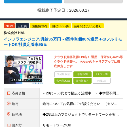
掲載終了予定日：
2026.08.17
NEW
正社員
面接情報有
自己PR不要
話を聞きたい応募可
株式会社 HAL
インフラエンジニア/月給35万円～/案件単価80％還元＋α/フルリモ
ートOK/社員定着率95％
クラウド資格取得119名！ 運用・保守からAWS等
クラウド構築へ、 あなたのキャリアアップに徹
底伴走します
未経験歓迎
学歴不問
ベテランOK
完全週休2日
賞与複数月
面接1回
応募資格
＜20代～50代まで幅広く活躍中！＞ ◆学歴不問 ◆何らかのインフラ関連の実務経験 ★経験年数不問/運用監視レベルも歓迎 ＜こんな方は大歓迎！＞ ◎今の収入に不満がある ◎もっと上流の案件で活躍した
給与
給与についてお気軽にご相談ください！（カジュアル面談可能） 月給35万円～＋各種手当＋賞与2回 ※固定残業代は、時間外労働の有無に関わらず40時間分を87,500円～支給 ※超過分は別途支給 ※試用
勤務地
◆2/3以上のプロジェクトでリモートワークを実施中！ ≪自社拠点≫ ・東京本社／東京都千代田区丸の内二丁目6番1号 丸の内パークビルディング6階 ・関西支社／⼤阪府⼤阪市中央区安⼟町2-3-13 ⼤
働き方
リモートワークOK