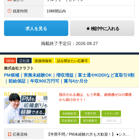
残業時間
10時間以内
求人を見る
検討中に入れる
掲載終了予定日：
2026.08.27
NEW
正社員
面接情報有
話を聞きたい応募可
株式会社クラフト
PM候補｜実務未経験OK｜増収増益｜富士通やKDDIなど直取引9割
｜前給保証｜年収900万円可｜賞与4か月分
指示される側は、もう卒業。 納得感ゼロの環境
から抜け出そう！
未経験歓迎
学歴不問
ベテランOK
完全週休2日
賞与複数月
面接1回
応募資格
【学歴不問／PM未経験の方も大歓迎！】 ●システム開発、またはインフラエンジニアとしての実務経験をお持ちの方 ～採用担当者より～ 「今はまだ役職についていないけれど、ゆくゆくは会社を動かすポジション