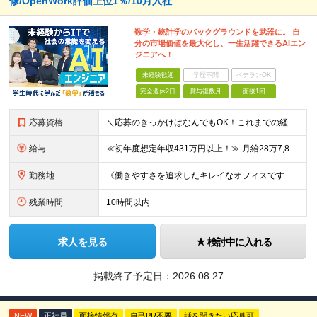
修/OpenWork評価上位1％/10月入社
数学・統計学のバックグラウンドを武器に。 自
分の市場価値を最大化し、一生活躍できるAIエン
ジニアへ！
未経験歓迎
学歴不問
ベテランOK
完全週休2日
賞与複数月
面接1回
応募資格
＼応募のきっかけはなんでもOK！これまでの経験よりも「ITに興味がある」「前職の経験を活かしてキャリアチェンジしたい」という気持ちを重視しています／ ◆年齢30歳まで（若年層の長期キャリア形成のため
給与
≪初年度想定年収431万円以上！≫ 月給28万7,825円～＋賞与年2回 ※上記金額には月20時間分(3万8,900円～)の見込み残業代を含み、超過した分は別途全額支給します。 ※経験やスキルを考慮
勤務地
《働きやすさを追求したキレイなオフィスです！》 【本社】 東京都新宿区新宿4-3-25 TOKYU REIT新宿ビル8F 【ラーニングセンター】 東京都渋谷区千駄ヶ谷5-32-10 南新宿SKビル6
残業時間
10時間以内
求人を見る
検討中に入れる
掲載終了予定日：
2026.08.27
NEW
正社員
面接情報有
自己PR不要
話を聞きたい応募可