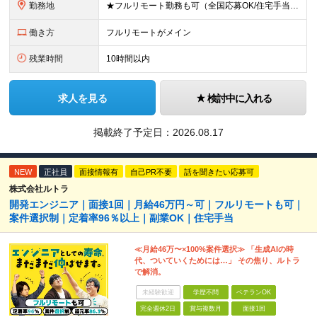
勤務地
★フルリモート勤務も可（全国応募OK/住宅手当を支給します） ※案件によって常駐が必要になる場合があります。 ※希望がない限り、転勤はありません ※U・Iターン歓迎 ★ルトラの社員は全国各地で活躍中
働き方
フルリモートがメイン
残業時間
10時間以内
求人を見る
検討中に入れる
掲載終了予定日：
2026.08.17
NEW
正社員
面接情報有
自己PR不要
話を聞きたい応募可
株式会社ルトラ
開発エンジニア｜面接1回｜月給46万円～可｜フルリモートも可｜
案件選択制｜定着率96％以上｜副業OK｜住宅手当
≪月給46万〜×100%案件選択≫ 「生成AIの時
代、ついていくためには…」 その焦り、ルトラ
で解消。
未経験歓迎
学歴不問
ベテランOK
完全週休2日
賞与複数月
面接1回