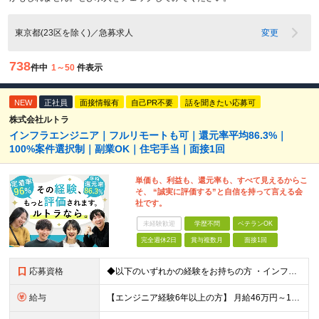
東京都(23区を除く)／急募求人
変更
738
件中
1～50
件表示
NEW
正社員
面接情報有
自己PR不要
話を聞きたい応募可
株式会社ルトラ
インフラエンジニア｜フルリモートも可｜還元率平均86.3%｜
100%案件選択制｜副業OK｜住宅手当｜面接1回
単価も、利益も、還元率も、すべて見えるからこ
そ、 “誠実に評価する”と自信を持って言える会
社です。
未経験歓迎
学歴不問
ベテランOK
完全週休2日
賞与複数月
面接1回
応募資格
◆以下のいずれかの経験をお持ちの方 ・インフラ設計・構築の実務経験（オンプレ/クラウドどちらもOK） ・クラウド環境下での運用保守に関する実務経験 ◆学歴不問 ＜こんな方は特に歓迎します＞ ◎これま
給与
【エンジニア経験6年以上の方】 月給46万円～100万円（固定残業代含む） ※上記月給には月30時間分の固定残業代（月8万7,400円～月19万円）を含む。超過分は全額支給。 【エンジニア経験4年以