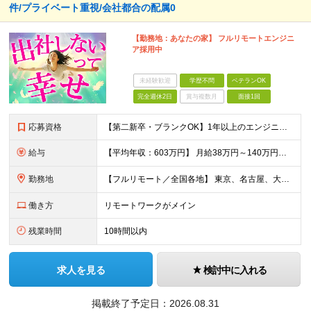
件/プライベート重視/会社都合の配属0
【勤務地：あなたの家】 フルリモートエンジニ
ア採用中
未経験歓迎
学歴不問
ベテランOK
完全週休2日
賞与複数月
面接1回
応募資格
【第二新卒・ブランクOK】1年以上のエンジニア経験がある方(開発・インフラ・工程・言語一切不問） 文理・学歴不問 【歓迎条件】 ◆AI・クラウド案件に参画したい方 ◆下流工程から上流工程へステップア
給与
【平均年収：603万円】 月給38万円～140万円＋諸手当（経験者） 【平均年収603万円】 ※案件の契約内容や昇給額などはすべて開示します。 ※経験や能力を考慮し決定します。 ※月給には固定残業
勤務地
【フルリモート／全国各地】 東京、名古屋、大阪、福岡を中心とした全国のプロジェクトにアサイン。 ※プロジェクトは完全選択制です。 ※フルリモート、ハイブリッド型、常駐案件から自由に選択可能です。 ※転
働き方
リモートワークがメイン
残業時間
10時間以内
求人を見る
検討中に入れる
掲載終了予定日：
2026.08.31