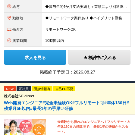
給与
◆賞与年間4か月支給実績も＋業績により別途決算賞与あり ◆年収800万円～900万円も可能 【PM・PL候補】 数名規模のチームでの進捗管理や、後輩・メンバーの指導・フォロー経験がある方 ※「公式な
勤務地
◆リモートワーク案件あり ◆ハイブリッド勤務もOK 【本社】東京都豊島区高田3-14-29 KDX高田馬場ビル2F ┗都内、神奈川県のプロジェクト先での勤務もございます。 ＜プロジェクト先エリア例
働き方
リモートワークOK
残業時間
10時間以内
求人を見る
検討中に入れる
掲載終了予定日：
2026.08.27
NEW
正社員
面接情報有
自己PR不要
株式会社SC direct
Web開発エンジニア#完全未経験OK#フルリモート可#年休130日#
残業月5h以内#最長1年の手厚い研修
未経験から憧れのエンジニアへ！フルリモート＆
年休130日の好環境で、 最長1年の研修からスタ
ート。