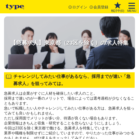
ログイン
会員登録
検討中(
0
)
MENU
【急募求人】東京都（23区を除く）の求人特集
チャレンジしてみたい仕事があるなら、採用までが速い「急
募求人」を狙ってみては。
急募求人は企業がすぐに人材を確保したい求人のこと。
採用まで速いのが一番のメリットで、場合によっては選考過程が少なくなるこ
ともあります。
急いで転職したい人やチャレンジしてみたい仕事がある方は、急募求人を狙っ
てみても良いかもしれません。
ただし採用面でメリットが多い分、待遇が良くない場合もあります。
企業情報はきちんと収集・研究することを怠らないようにしましょう。
今回は23区を除く東京都で働ける、急募求人を特集しています。
業界や職種を制限せずにご紹介していますので、やりたかった仕事がみつかる
かもしれません。ぜひ求人をチェックしてみてください。