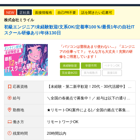
NEW
正社員
面接情報有
自己PR不要
話を聞きたい応募可
株式会社ミライル
初級エンジニア/未経験歓迎/文系OK/定着率100％/最長1年の自社IT
スクール研修あり/年休130日
「パソコンは普段あまり使わない…」「エンジニ
アの仕事って？」 そんな方も大丈夫！充実の研
修をご用意しています！
未経験歓迎
学歴不問
ベテランOK
完全週休2日
賞与複数月
面接1回
応募資格
【未経験・第二新卒歓迎！20代・30代活躍中】 ★意欲・人柄重視の採用を実施！ ◆学歴不問 ◆社会人未経験もOK ～こんな方にオススメです～ ◎エンジニアに興味・関心のある方 ◎正社員デビューを叶え
給与
＼全国の各拠点で募集中！／ 給与は以下の通り、勤務地により異なります。 札幌：月給23万円～27万円 仙台：月給22万円～26万円 新潟：月給22万円～26万円 東京：月給26万円～30万円 大阪：
勤務地
★リモートOK(案件による)／全国の拠点で募集中！ 北海道、宮城県、新潟県、東京都、大阪府、福岡県、沖縄県にある各拠点 ※様々な企業の現場で、当社プロジェクトに加わり業務を行っていただきます。 ※希望
働き方
リモートワークOK
残業時間
20時間以内