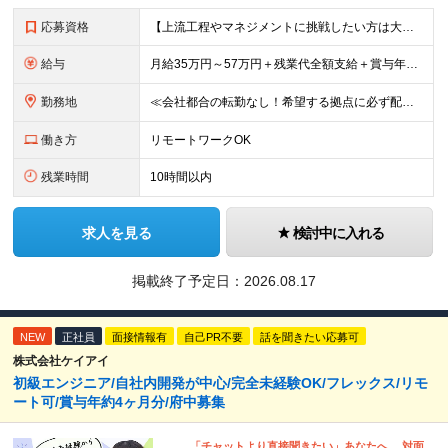
応募資格
【上流工程やマネジメントに挑戦したい方は大歓迎です！】 ★開発エンジニアとしての実務経験をお持ちの方 ★上記に加え、下記いずれかに該当する方 ・チームのリーダー／サブリーダーの経験をお持ちの方 ・教育
給与
月給35万円～57万円＋残業代全額支給＋賞与年3.45ヵ月(リーダー経験者) 月給32万円～43万円＋残業代全額支給＋賞与年3.45ヵ月(実務経験者) 入社時想定年収： 490万円～798万円(リー
勤務地
≪会社都合の転勤なし！希望する拠点に必ず配属します。新潟Uターン・Iターン大歓迎！≫ 首都圏(東京、神奈川、千葉、埼玉)または新潟市、長岡市周辺のお客様先または各拠点での勤務となります。 ■東京支社
働き方
リモートワークOK
残業時間
10時間以内
求人を見る
検討中に入れる
掲載終了予定日：
2026.08.17
NEW
正社員
面接情報有
自己PR不要
話を聞きたい応募可
株式会社ケイアイ
初級エンジニア/自社内開発が中心/完全未経験OK/フレックス/リモ
ート可/賞与年約4ヶ月分/府中募集
「チャットより直接聞きたい」あなたへ。 対面