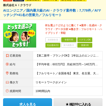
株式会社ＡＩクラウド
AIエンジニア／国内最大級のAI・クラウド案件数：7,778件／AIマ
ッチング×41名の営業力／フルリモート
何を選ぶ？どのように働く？ ■案件：生成AI・ク
ラウド・データ分析 ■働き方：フルリモート・ハ
イブリッド・常駐
未経験歓迎
学歴不問
ベテランOK
完全週休2日
賞与複数月
面接1回
応募資格
【第二新卒・ブランクOK】 1年以上のエンジニア経験がある方(開発・インフラ・工程・言語一切不問） 文理・学歴不問 【三上さんの事例】 転職前 AWS案件を希望していましたが、資格や評価軸が不明確で
給与
【平均年収：603万円】 月給38万円～140万円＋諸手当（経験者） 【平均年収603万円】 ※案件の契約内容や昇給額などはすべて開示します。 ※経験や能力を考慮し決定します。 ※月給には固定残業
勤務地
【フルリモート／全国各地】 東京、名古屋、大阪、福岡を中心とした全国のプロジェクトにアサイン。 ※プロジェクトは完全選択制です。 ※フルリモート、ハイブリッド型、常駐案件から自由に選択可能です。 ※転
働き方
リモートワークがメイン
残業時間
10時間以内
求人を見る
検討中に入れる