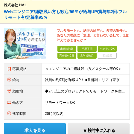
株式会社 HAL
Webエンジニア/経験浅い方も歓迎/99％が給与UP/賞与年2回/フル
リモート有/定着率95％
フルリモートも、納得の給与も、希望の案件も。
あなたの理想に「無理」と言わない会社で、全部
叶えてみませんか？
未経験歓迎
学歴不問
ベテランOK
完全週休2日
賞与複数月
面接1回
応募資格
＜エンジニアのご経験浅い方／スクール卒OK＞ ◆学歴不問 ◆未経験OK ＜こんな方は大歓迎！＞ ◎今の収入に不満がある方 ◎新しい言語・スキルに挑戦したい方 ◎腰を据えて活躍したい方 ◎頑張りを評価
給与
社員の約9割が年収UP！ ■首都圏エリア（東京、神奈川、千葉、埼玉勤務） 月給25万円～26万円（固定残業代含む） ※固定残業代は、時間外労働の有無に関わらず17時間分を30,000円～31,200
勤務地
◆2/3以上のプロジェクトでリモートワークを実施中！ ≪自社拠点≫ ・東京本社／東京都千代田区丸の内二丁目6番1号 丸の内パークビルディング6階 ・関西支社／⼤阪府⼤阪市中央区安⼟町2-3-13 ⼤
働き方
リモートワークOK
残業時間
20時間以内
求人を見る
検討中に入れる