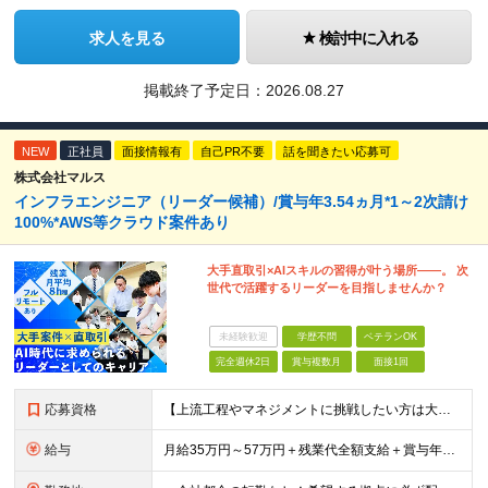
求人を見る
検討中に入れる
掲載終了予定日：
2026.08.27
NEW
正社員
面接情報有
自己PR不要
話を聞きたい応募可
株式会社マルス
インフラエンジニア（リーダー候補）/賞与年3.54ヵ月*1～2次請け
100%*AWS等クラウド案件あり
大手直取引×AIスキルの習得が叶う場所――。 次
世代で活躍するリーダーを目指しませんか？
未経験歓迎
学歴不問
ベテランOK
完全週休2日
賞与複数月
面接1回
応募資格
【上流工程やマネジメントに挑戦したい方は大歓迎です！】 ★インフラエンジニアとしての実務経験をお持ちの方 ★上記に加え、下記いずれかに該当する方 ・チームのリーダー／サブリーダーの経験をお持ちの方 ・
給与
月給35万円～57万円＋残業代全額支給＋賞与年3.45ヵ月(リーダー経験者) 月給32万円～43万円＋残業代全額支給＋賞与年3.45ヵ月(実務経験者) 入社時想定年収： 490万円～798万円(リー