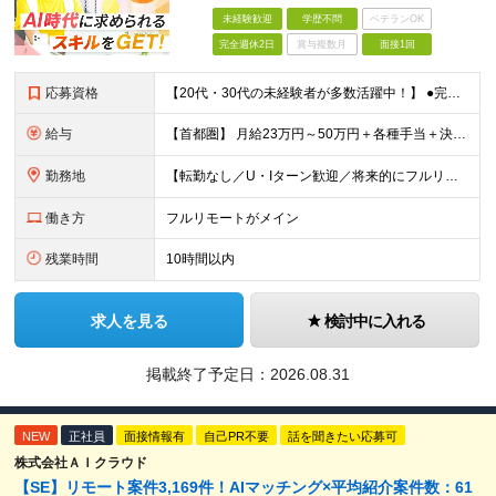
未経験歓迎
学歴不問
ベテランOK
完全週休2日
賞与複数月
面接1回
応募資格
【20代・30代の未経験者が多数活躍中！】 ●完全未経験、第二新卒、既卒、フリーターの方大歓迎！ ●学歴・職歴・転職回数・ブランク一切不問 ※34歳までの方（若年層の長期キャリア形成を図るため） ★
給与
【首都圏】 月給23万円～50万円＋各種手当＋決算賞与 【大阪】 月給22万円～50万円＋各種手当＋決算賞与 【愛知】 月給21.5万円～50万円＋各種手当＋決算賞与 【福岡・宮城】 月給20万
勤務地
【転勤なし／U・Iターン歓迎／将来的にフルリモートOK】 本社（新宿区）、大阪支店、名古屋支店または東京都・神奈川県・千葉県・埼玉県・愛知県・大阪府・福岡県をはじめ、全国のプロジェクト先 ※ご希望を
働き方
フルリモートがメイン
残業時間
10時間以内
求人を見る
検討中に入れる
掲載終了予定日：
2026.08.31
NEW
正社員
面接情報有
自己PR不要
話を聞きたい応募可
株式会社ＡＩクラウド
【SE】リモート案件3,169件！AIマッチング×平均紹介案件数：61