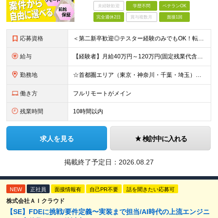
未経験歓迎
学歴不問
ベテランOK
完全週休2日
賞与複数月
面接1回
応募資格
＜第二新卒歓迎◎テスター経験のみでもOK！転職回数不問＞ ■学歴不問 ■ブランクOK ■エンジニアとしての実務経験が1年以上ある方 └開発、インフラ、工程、言語は一切不問！ ※未経験も若干名募集して
給与
【経験者】月給40万円～120万円(固定残業代含む)+各種手当 ★前職給与の総収入額を100％保証｜還元率84％〜100％ ★20代の平均年収570万円 ※月給には、みなし残業手当(月30時間／5万
勤務地
☆首都圏エリア（東京・神奈川・千葉・埼玉）・名古屋・大阪・福岡を中心とした全国各地のプロジェクト先に参画いただきます。 ※希望をヒアリングした上で決定します ☆全国各地からフルリモートOK 【本社】
働き方
フルリモートがメイン
残業時間
10時間以内
求人を見る
検討中に入れる
掲載終了予定日：
2026.08.27
NEW
正社員
面接情報有
自己PR不要
話を聞きたい応募可
株式会社ＡＩクラウド
【SE】FDEに挑戦/要件定義〜実装まで担当/AI時代の上流エンジニ