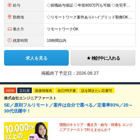
給与
◇前職給与保証 ◇年収800万円も可能 ◇住宅手当・賞与年間4か月支給実績あり＋業績により、別途決算賞与あり 【PM・PL候補】 数名規模のチームでの進捗管理や、後輩・メンバーの指導・フォロー経験が
勤務地
◇リモートワーク案件あり/ハイブリッド勤務OK 【本社】東京都豊島区高田3-14-29 KDX高田馬場ビル2F ┗都内、神奈川県のプロジェクト先での勤務もございます。 ＜プロジェクト先エリア例＞
働き方
リモートワークOK
残業時間
10時間以内
求人を見る
検討中に入れる
掲載終了予定日：
2026.08.27
NEW
正社員
面接情報有
自己PR不要
話を聞きたい応募可
株式会社エンジニアファースト
SE／原則フルリモート／案件は自分で選べる／定着率93%／20～
30代活躍中！
理想のキャリア・働き方・給与・待遇を エンジ
ニアファーストで叶えませんか？