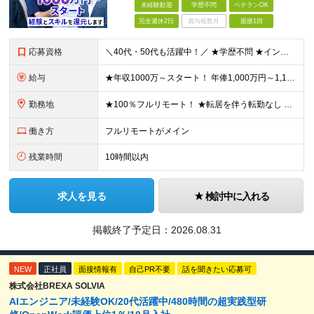
未経験歓迎
学歴不問
ベテランOK
完全週休2日
賞与複数月
面接1回
応募資格
＼40代・50代も活躍中！／ ★学歴不問 ★インフラエンジニアの経験を5年以上お持ちの方 ≪こんな方にピッタリです！≫ ◎自身の市場価値を正当に評価してほしい ◎今より年収をアップさせたい ◎多彩な
給与
★年収1000万～スタート！ 年俸1,000万円～1,162万8,000円（12分割） ※経験・スキルを考慮の上決定します ※上記金額には固定残業代（月30h分・158,400円～184,000円
勤務地
★100％フルリモート！ ★転居を伴う転勤なし 本社またはプロジェクト先にて勤務いただきます！ ※プロジェクト先は一都三県及び23区内がメイン 【本社】 東京都新宿区神楽坂1-2 研究社英語センタ
働き方
フルリモートがメイン
残業時間
10時間以内
求人を見る
検討中に入れる
掲載終了予定日：
2026.08.31
NEW
正社員
面接情報有
自己PR不要
話を聞きたい応募可
株式会社BREXA SOLVIA
AIエンジニア/未経験OK/20代活躍中/480時間の超実践型研