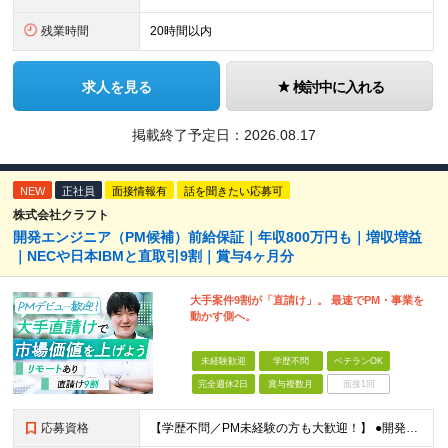
残業時間
20時間以内
求人を見る
検討中に入れる
掲載終了予定日：
2026.08.17
NEW
正社員
面接情報有
話を聞きたい応募可
株式会社クラフト
開発エンジニア（PM候補）前給保証｜年収800万円も｜増収増益
｜NECや日本IBMと直取引9割｜賞与4ヶ月分
大手案件9割が「直請け」。 最速でPM・事業を
動かす側へ。
未経験歓迎
学歴不問
ベテランOK
完全週休2日
賞与複数月
面接1回
応募資格
【学歴不問／PM未経験の方も大歓迎！】 ●開発エンジニアとしての実務経験をお持ちの方 ～採用担当者より～ 「PM経験が一切ない」という方もご心配なく！ 面接で一番大切にしているのは「これまでどんな業