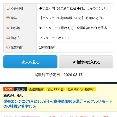
応募資格
◆学歴不問 / 第二新卒歓迎 ◆何かしらのエンジニア経験をお持ちの方 （言語・期間・フェーズ不問） 経験浅めの方も遠慮なくご応募ください！ ■入社前Q＆A ────── ◎実力に見合った報酬が手に
給与
【エンジニア経験6年以上の方】 月給46万円～100万円（固定残業代含む） ※上記月給には月30時間分の固定残業代（月8万7,400円～月19万円）を含む。超過分は全額支給。 【エンジニア経験4年以
勤務地
★フルリモート勤務も可（全国応募OK/住宅手当を支給します） ※案件によって常駐が必要になる場合があります。 ※希望がない限り、転勤はありません ※U・Iターン歓迎 ★ルトラの社員は全国各地で活躍中
働き方
フルリモートがメイン
残業時間
10時間以内
求人を見る
検討中に入れる
掲載終了予定日：
2026.08.17
NEW
正社員
面接情報有
自己PR不要
話を聞きたい応募可
株式会社 HAL
開発エンジニア/月給35万円～/案件単価80％還元＋α/フルリモート
OK/社員定着率95％