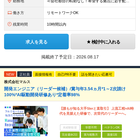
勤務地
≪会社都合の転勤なし！希望する拠点に必ず配属します。新潟Uターン・Iターン大歓迎！≫ 首都圏(東京、神奈川、千葉、埼玉)または新潟市、長岡市周辺のお客様先または各拠点での勤務となります。 ■東京支社
働き方
リモートワークOK
残業時間
10時間以内
求人を見る
検討中に入れる
掲載終了予定日：
2026.08.17
NEW
正社員
面接情報有
自己PR不要
話を聞きたい応募可
株式会社マルス
開発エンジニア（リーダー候補）/賞与年3.54ヵ月*1～2次請け
100%*AI駆動開発研修あり*定着率98%
【誰もが知る大手SIerと直取引】 上流工程×AI時
代を見据えた研修で、次世代のリーダーへ。
未経験歓迎
学歴不問
ベテランOK
完全週休2日
賞与複数月
面接1回