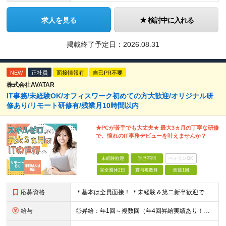
求人を見る
検討中に入れる
掲載終了予定日：
2026.08.31
NEW
正社員
面接情報有
自己PR不要
株式会社AVATAR
IT事務/未経験OK/オフィスワーク初めての方大歓迎/オリジナル研
修あり/リモート研修有/残業月10時間以内
★PCが苦手でも大丈夫★ 最大3ヵ月の丁寧な研修
で、憧れのIT事務デビューを叶えませんか？
未経験歓迎
学歴不問
ベテランOK
完全週休2日
賞与複数月
面接1回
応募資格
＊基本は全員面接！ ＊未経験＆第二新卒歓迎です☆ ◆学歴不問 ＊過去の経験は全く問いません！ 「IT業界に興味がある」 「オフィスワークデビューしたい」 など、応募のきっかけを面接で教えてください
給与
◎昇給：年1回～複数回（年4回昇給実績あり！） 【未経験者】 ◆月給23万円～30万円＋各種手当 ※試用期間6ヶ月あり（試用期間につき月給215,000円となります。その他待遇に差異なし） 【IT