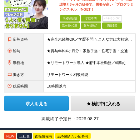
環境と3ヶ月の研修で、需要が高い「プログラミ
ングスキル」をGET！
未経験歓迎
学歴不問
ベテランOK
完全週休2日
賞与複数月
面接1回
応募資格
★完全未経験OK／学歴不問 ＼こんな方は大歓迎です／ ■安心できる環境でITデビューしたい方 ■手に職をつけて、安定した働き方を叶えたい方 ■案件は先輩と一緒に参画したい方 ■大手案件を手がけるスキ
給与
★賞与年約4ヶ月分！家族手当・住宅手当・交通費全額支給など好待遇を完備！ 【各種手当について】 ・家族手当（扶養2万円／月、子5000円／月※2人目以降も同様） ・単身社宅制度（一律支給の住宅手当と
勤務地
★リモートワーク導入 ★府中本社勤務／転勤なし ★自社内開発が中心 ※フルリモート非推奨、完全在宅ワーク非推奨 府中本社もしくはプロジェクト先（東京、神奈川など） 【本社】東京都府中市晴見町2丁目
働き方
リモートワーク相談可能
残業時間
10時間以内
求人を見る
検討中に入れる
掲載終了予定日：
2026.08.27
NEW
正社員
面接情報有
話を聞きたい応募可