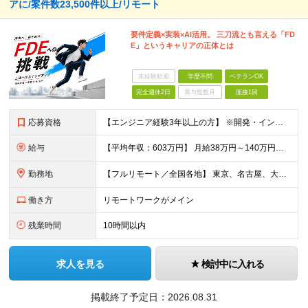
アに/案件数23,500件以上/リモート
要件定義×実装×AI活用。 三刀流とも言える「FD
E」というキャリアの正体とは
未経験歓迎
学歴不問
ベテランOK
完全週休2日
賞与複数月
面接1回
応募資格
【エンジニア経験3年以上の方】 ※開発・インフラ・工程・言語一切不問 ※文理・学歴不問 【歓迎条件】 ◆Python実務経験がある方 ◆LLM・生成AIを使った開発経験がある方 ◆要件定義・顧客折衝
給与
【平均年収：603万円】 月給38万円～140万円＋諸手当（経験者） 【平均年収603万円】 ※案件の契約内容や昇給額などはすべて開示します。 ※経験や能力を考慮し決定します。 ※月給には固定残業
勤務地
【フルリモート／全国各地】 東京、名古屋、大阪、福岡を中心とした全国のプロジェクトにアサイン。 ※プロジェクトは完全選択制です。 ※フルリモート、ハイブリッド型、常駐案件から自由に選択可能です。 ※転
働き方
リモートワークがメイン
残業時間
10時間以内
求人を見る
検討中に入れる
掲載終了予定日：
2026.08.31