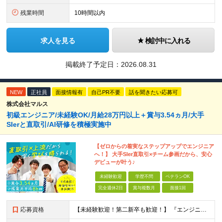
残業時間
10時間以内
求人を見る
検討中に入れる
掲載終了予定日：
2026.08.31
NEW
正社員
面接情報有
自己PR不要
話を聞きたい応募可
株式会社マルス
初級エンジニア/未経験OK/月給28万円以上＋賞与3.54ヵ月/大手
SIerと直取引/AI研修を積極実施中
【ゼロからの着実なステップアップでエンジニア
へ！】 大手SIer直取引×チーム参画だから、安心
デビューが叶う♪
未経験歓迎
学歴不問
ベテランOK
完全週休2日
賞与複数月
面接1回
応募資格
【未経験歓迎！第二新卒も歓迎！】 『エンジニアになりたい』意欲があれば歓迎です！ 以下のような方も尚歓迎です！ ・学生時代に情報系の学部で学んでいた方 ・ITスクールや独学でプログラミングを学んだこ