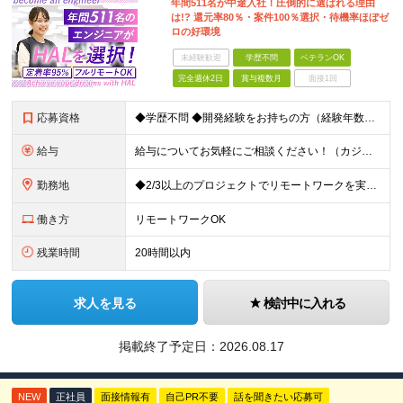
年間511名が中途入社！圧倒的に選ばれる理由
は!? 還元率80％・案件100％選択・待機率ほぼゼ
ロの好環境
未経験歓迎
学歴不問
ベテランOK
完全週休2日
賞与複数月
面接1回
応募資格
◆学歴不問 ◆開発経験をお持ちの方（経験年数不問） ＜こんな方は大歓迎！＞ ◎今の収入をもっと増やしたい ◎もっと上流の案件で活躍したい ◎将来のキャリアにつながる案件に携わりたい ◎自分のやりたい
給与
給与についてお気軽にご相談ください！（カジュアル面談可能） 月給35万円～＋各種手当＋賞与2回 ※固定残業代は、時間外労働の有無に関わらず40時間分を87,500円～支給 ※超過分は別途支給 ※試用
勤務地
◆2/3以上のプロジェクトでリモートワークを実施中！ ≪自社拠点≫ ・東京本社／東京都千代田区丸の内二丁目6番1号 丸の内パークビルディング6階 ・関西支社／⼤阪府⼤阪市中央区安⼟町2-3-13 ⼤
働き方
リモートワークOK
残業時間
20時間以内
求人を見る
検討中に入れる
掲載終了予定日：
2026.08.17
NEW
正社員
面接情報有
自己PR不要
話を聞きたい応募可