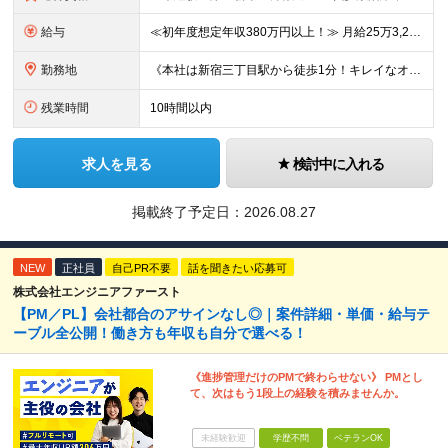
給与
≪初年度想定年収380万円以上！≫ 月給25万3,220円～＋賞与年2回 ※上記金額には月20時間分(3万4,220円～)の見込み残業代を含み、超過した分は別途全額支給します。 ※経験やスキルを考慮
勤務地
《本社は新宿三丁目駅から徒歩1分！キレイなオフィスです！》 【本社】 東京都新宿区新宿4-3-25 TOKYU REIT新宿ビル8F 【ラーニングセンター】 東京都渋谷区千駄ヶ谷5-32-10 南新
残業時間
10時間以内
求人を見る
検討中に入れる
掲載終了予定日：
2026.08.27
NEW
正社員
自己PR不要
話を聞きたい応募可
株式会社エンジニアファースト
【PM／PL】会社都合のアサインなし◎｜案件詳細・単価・給与テ
ーブル全公開！働き方も年収も自分で選べる！
《進捗管理だけのPMで終わらせない》 PMとし
て、次はもう1段上の経験を積みませんか。
未経験歓迎
学歴不問
ベテランOK