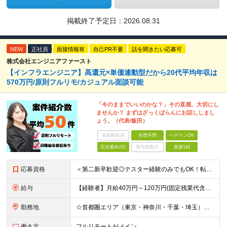
掲載終了予定日：
2026.08.31
NEW
正社員
面接情報有
自己PR不要
話を聞きたい応募可
株式会社エンジニアファースト
【インフラエンジニア】高還元×単価連動型だから20代平均年収は
570万円/原則フルリモ/カジュアル面談可能
「今のままでいいのかな？」その直感、大切にし
ませんか？ まずはざっくばらんにお話ししまし
ょう。（代表/飯田）
未経験歓迎
学歴不問
ベテランOK
完全週休2日
賞与複数月
面接1回
応募資格
＜第二新卒歓迎◎テスター経験のみでもOK！転職回数不問＞ ■学歴不問 ■ブランクOK ■エンジニアとしての実務経験が1年以上ある方 └開発、インフラ、工程、言語は一切不問！ ※未経験も若干名募集して
給与
【経験者】月給40万円～120万円(固定残業代含む)+各種手当 ★前職給与の総収入額を100％保証｜還元率84％〜100％ ★20代の平均年収570万円 ※月給には、みなし残業手当(月30時間／5万
勤務地
☆首都圏エリア（東京・神奈川・千葉・埼玉）・名古屋・大阪・福岡を中心とした全国各地のプロジェクト先に参画いただきます。 ※希望をヒアリングした上で決定します ☆全国各地からフルリモートOK 【本社】
働き方
フルリモートがメイン