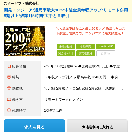
スターソフト株式会社
開発エンジニア*還元率最大90%*中途全員年収アップ*リモート併用
8割以上*残業月5時間*大手と直取引
＼＼還元率はなんと最大90％／／ 徹底したコス
ト削減と営業力で、エンジニアに最大限還元！
未経験歓迎
学歴不問
ベテランOK
完全週休2日
賞与複数月
面接1回
応募資格
≪20代30代活躍中≫ ◆開発経験2年以上 ◆学歴、ブランク不問 ◆経験内容不問 ＼1つでも当てはまる方はぜひご応募ください！／ ◇同じプロジェクトを何年もやっていて成長実感が少ない ◇他の言語や技
給与
＼年収アップ例／ ★最高年収1240万円！ ◆前職：年収360万円→入社後：1年目年収510万円（150万円アップ！） ◆前職：年収490万円→入社後：1年目年収650万円（160万円アップ！） ◆前
勤務地
＼JR線&東京メトロ&西武線&東武線＜池袋駅＞徒歩5～7分／ ■本社 東京都豊島区東池袋1-27-12 明治池袋ビル 4階 ■東京都近郊のプロジェクト先 都内以外（埼玉県・千葉県・神奈川県など）の案
働き方
リモートワークがメイン
残業時間
10時間以内
求人を見る
検討中に入れる