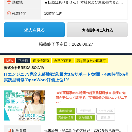
勤務地
★転勤はありません！ 本社および東京都内または 首都圏を中心とするプロジェクト先での勤務となります。 ※勤務地選択可 ※希望は最大限考慮します ※入社後の転居を伴う転勤なし ◆本社オフィス 東京都
残業時間
10時間以内
求人を見る
検討中に入れる
掲載終了予定日：
2026.08.27
NEW
正社員
面接情報有
自己PR不要
話を聞きたい応募可
株式会社BREXA SOLVIA
ITエンジニア/完全未経験歓迎/最大3名サポート/対面・480時間の超
実践型研修/OpenWork評価上位1%
≪対面指導×480時間の超実践型研修≫ 着実に知
識が身につく環境で、市場価値の高いエンジニア
へ！
未経験歓迎
学歴不問
ベテランOK
完全週休2日
賞与複数月
面接1回
応募資格
≪未経験・第二新卒の方歓迎！20代多数活躍中！≫ ◆年齢30歳まで（若年層の長期キャリア形成のため） ◆大卒以上（4年制） ＜採用にあたって＞ 私たちは経験や知識よりも、「エンジニアになりたい」とい