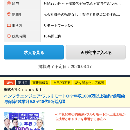
給与
月給28万円～＋残業代全額支給＋賞与年3.45ヵ月(東京) 月給25万円～＋残業代全額支給＋賞与年3.45ヵ月(新潟・長岡) 入社時想定年収： 392万円～ (東京) 350万円～ (新潟・長岡)
勤務地
≪会社都合の転勤なし！希望する拠点に必ず配属します。新潟Uターン・Iターン大歓迎！≫ 首都圏(東京、神奈川、千葉、埼玉)または新潟市、長岡市周辺のお客様先または各拠点での勤務となります。 ■東京支社
働き方
リモートワークOK
残業時間
10時間以内
求人を見る
検討中に入れる
掲載終了予定日：
2026.08.17
NEW
正社員
面接情報有
自己PR不要
話を聞きたい応募可
株式会社Ｃｒａｎｅ＆Ｉ
インフラエンジニア*フルリモートOK*年収1000万以上確約*前職給
与保障*残業月9.8h*40代50代活躍
≪年収1000万円確約×フルリモート≫ 上流工程か
ら技術とキャリアを牽引する存在へ