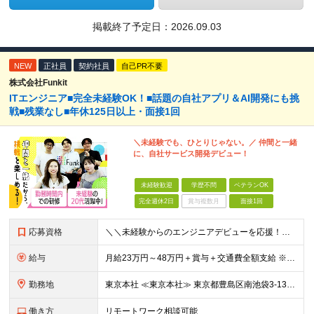
掲載終了予定日：
2026.09.03
NEW
正社員
契約社員
自己PR不要
株式会社Funkit
ITエンジニア■完全未経験OK！■話題の自社アプリ＆AI開発にも挑
戦■残業なし■年休125日以上・面接1回
＼未経験でも、ひとりじゃない。／ 仲間と一緒
に、自社サービス開発デビュー！
未経験歓迎
学歴不問
ベテランOK
完全週休2日
賞与複数月
面接1回
応募資格
＼＼未経験からのエンジニアデビューを応援！／／ ★完全未経験OK ★学歴不問 ★第二新卒歓迎 実際に、元ミュージシャンや調理師など、 異業種から転職した先輩も活躍中♪ 10名ほどのチーム体制で、分
給与
月給23万円～48万円＋賞与＋交通費全額支給 ※経験・能力・スキルを考慮して決定します。 ※地方から上京される方には、上京支援金の支給もあります。 ※上記月給には固定残業代（15時間～20時間分／2
勤務地
東京本社 ≪東京本社≫ 東京都豊島区南池袋3-13-8 ホウエイビル9F ★経験者はフルリモート/リモート可 ★通院による早出や遅出にも柔軟に対応 ★池袋駅より徒歩5分の好アクセス ★未経験の方は
働き方
リモートワーク相談可能