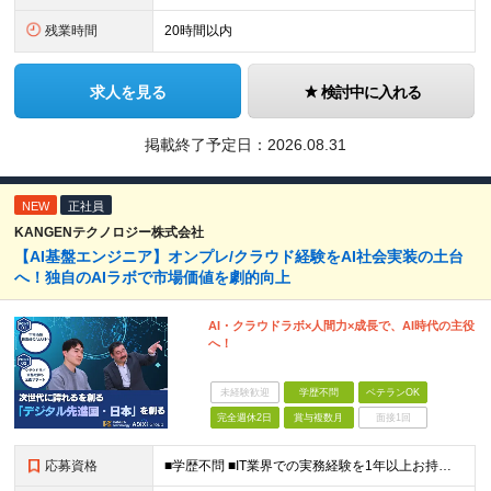
残業時間
20時間以内
求人を見る
検討中に入れる
掲載終了予定日：
2026.08.31
NEW
正社員
KANGENテクノロジー株式会社
【AI基盤エンジニア】オンプレ/クラウド経験をAI社会実装の土台
へ！独自のAIラボで市場価値を劇的向上
AI・クラウドラボ×人間力×成長で、AI時代の主役
へ！
未経験歓迎
学歴不問
ベテランOK
完全週休2日
賞与複数月
面接1回
応募資格
■学歴不問 ■IT業界での実務経験を1年以上お持ちの方 ★経験した業務範囲／使用言語などの開発環境／前職での雇用形態は一切不問です！ 【設立4年目で440名に拡大中！】 年齢・経験も多様なメンバーが