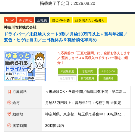
掲載終了予定日：
2026.08.20
NEW
終了間近
正社員
自己PR不要
話を聞きたい応募可
神奈川管材株式会社
ドライバー／未経験スタート9割／月給33万円以上＋賞与年2回／
髪色・ヒゲは自由／土日祝休み＆有給消化率高め
＼応募前の「正直な疑問」に、全部お答えします
／ 堅苦しさゼロ＆高収入のドライバー職をご紹
介！
未経験歓迎
学歴不問
ベテランOK
完全週休2日
賞与複数月
面接1回
応募資格
＜未経験OK・学歴不問／転職回数不問・第二新卒・正社員デビュー歓迎！＞ ◇普通自動車免許をお持ちの方 ※配送は普通免許で運転できる小型トラックで主に行います。
給与
月給33万円以上＋賞与年2回＋各種手当 ※固定残業代（月42時間／7万7171円～）含む。 超過分は別途全額支給します。 ※試用期間（6ヶ月）があります。 その間の給与・待遇に差異はありません。
勤務地
神奈川県、東京都、埼玉県で募集中！★転勤なし ※希望を考慮し、決定 ※転居を伴う転勤なし ＜神奈川＞ ■横浜本社：横浜市西区久保町27-19 ■港南営業所：横浜市港南区日野中央1-15-2 ■平塚営
残業時間
20時間以内