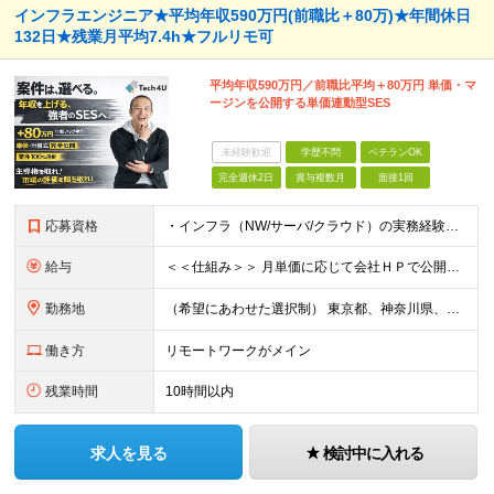
インフラエンジニア★平均年収590万円(前職比＋80万)★年間休日
132日★残業月平均7.4h★フルリモ可
平均年収590万円／前職比平均＋80万円 単価・マ
ージンを公開する単価連動型SES
未経験歓迎
学歴不問
ベテランOK
完全週休2日
賞与複数月
面接1回
応募資格
・インフラ（NW/サーバ/クラウド）の実務経験をお持ちの方（目安：1年以上は全員面接確定） ・インフラに興味がある未経験の方 ・学歴不問 ■ こんな方を歓迎します ・IaC（Terraform等）
給与
＜＜仕組み＞＞ 月単価に応じて会社ＨＰで公開しているテーブルにもとづき毎月決定されます！ https://www.tech4u.dev/payroll ＜＜実績＞＞ 平均年収実績：590万円 ＜＜
勤務地
（希望にあわせた選択制） 東京都、神奈川県、埼玉県、千葉県、大阪府、兵庫県、京都府、愛知県、福岡県の各プロジェクト先 ・フル／ハイブリッドリモート案件あり ・転勤なし ・U・Iターンも歓迎＆支援可能
働き方
リモートワークがメイン
残業時間
10時間以内
求人を見る
検討中に入れる