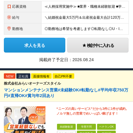
応募資格
≪人柄採用実施中≫ ■業界・職種未経験歓迎 ■学歴不問 ■職歴や転職回数は一切不問 ■ブランクある方も相談可 ★育成前提の募集！ 今回の募集は事業拡大に伴う増員採用！ 欠員補充ではないため、 将来の
給与
＼結婚祝金最大5万円＆出産祝金最大合計120万円！独自の手当をご用意／ 【東京】 月給28万700円～80万円＋歩合＋各種手当＋賞与年2回 【大阪】 月給26万8200円～80万円＋歩合＋各種手当＋
勤務地
◎勤務地は希望を考慮します◎転勤なし◎U・Iターン歓迎 【本社】 大阪府大阪市西区京町堀1-18-15 藤原ビル2F ■以下、全国の各支店 ◎東北・関東エリア：仙台・千葉・東京第一（上野）・東京第
求人を見る
検討中に入れる
掲載終了予定日：
2026.08.24
NEW
正社員
面接情報有
自己PR不要
株式会社みらいオーナーズスタイル
マンションメンテナンス営業#未経験OK#転勤なし#平均年収750万
円#直帰OK#賞与年2回あり
“ニーズの高いサービス”だから3件に1件が成約。
ノルマ無しの営業でめいっぱい稼げます！
未経験歓迎
学歴不問
ベテランOK