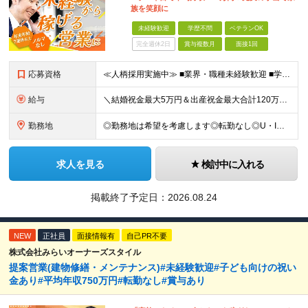
族を笑顔に
未経験歓迎
学歴不問
ベテランOK
完全週休2日
賞与複数月
面接1回
応募資格
≪人柄採用実施中≫ ■業界・職種未経験歓迎 ■学歴不問 ■職歴や転職回数は一切不問 ■ブランクある方も相談可 ★育成前提の募集！ 今回の募集は事業拡大に伴う増員採用！ 欠員補充ではないため、 将来の
給与
＼結婚祝金最大5万円＆出産祝金最大合計120万円！独自の手当をご用意／ 【東京】 月給28万700円～80万円＋歩合＋各種手当＋賞与年2回 【大阪】 月給26万8200円～80万円＋歩合＋各種手当＋
勤務地
◎勤務地は希望を考慮します◎転勤なし◎U・Iターン歓迎 【本社】 大阪府大阪市西区京町堀１丁目１８−１５ 藤原ビル 2F ■以下、全国の各支店 ◎東北・関東エリア：仙台・千葉・東京第一（上野）・東
求人を見る
検討中に入れる
掲載終了予定日：
2026.08.24
NEW
正社員
面接情報有
自己PR不要
株式会社みらいオーナーズスタイル
提案営業(建物修繕・メンテナンス)#未経験歓迎#子ども向けの祝い
金あり#平均年収750万円#転勤なし#賞与あり