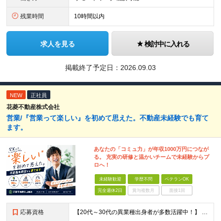
残業時間
10時間以内
求人を見る
検討中に入れる
掲載終了予定日：
2026.09.03
NEW
正社員
花菱不動産株式会社
営業/『営業って楽しい』を初めて思えた。不動産未経験でも育て
ます。
あなたの「コミュ力」が年収1000万円につなが
る。 充実の研修と温かいチームで未経験からプ
ロへ！
未経験歓迎
学歴不問
ベテランOK
完全週休2日
賞与複数月
面接1回
応募資格
【20代～30代の異業種出身者が多数活躍中！】 ●学歴不問 ●営業職や接客のご経験をお持ちの方 今までのご経験を加味しながらも 人間性ややる気を高く評価します。 まずはカジュアルにお会いできること