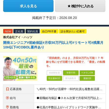
求人を見る
検討中に入れる
掲載終了予定日：
2026.08.20
NEW
正社員
契約社員
自己PR不要
話を聞きたい応募可
株式会社アイ・ハッツ
開発エンジニア#前給保証#月収50万円以上可#リモート可#残業月
10H以下#COBOL案件あり
「現状維持」のまま、月収50万円も可能！？ 年
齢を気にせず活躍できる環境で、「最後」の転職
を。
未経験歓迎
学歴不問
ベテランOK
完全週休2日
賞与複数月
面接1回
応募資格
＼40代・50代が活躍中・60代社員も複数名活躍中／ ◆何らかの開発経験が1年以上ある方 ◆学歴不問 ≪多彩な案件をご用意≫ Java、PHP、C、C⁺⁺、COBOLなどを活かせる案件多数！ これま
給与
◆前職給与保証 ◆スキル次第で月収50万円以上も可能！ 年俸制：400万円～700万円 ※経験、スキル、前職年収等を考慮の上、当社規定により優遇 ※12分割（月額33万円以上）した金額を毎月支給
勤務地
◆社員の半数以上がハイブリッドワーク実施中！ ※週2日～3日リモート／週2日～3日出社 ■東京都、神奈川県、埼玉県、千葉県の各プロジェクト先 ※希望を伺い、相談の上で決定します ≪本社≫ 東京