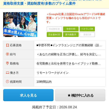
資格取得支援・奨励制度有/多数のプライム案件
＜Google社最上位認定/Oracleアワード14年連続
受賞＞ インフラを極めるなら当社がベストで
す。
未経験歓迎
学歴不問
ベテランOK
完全週休2日
賞与複数月
面接1回
応募資格
■学歴不問 ■インフラエンジニアの実務経験（設計～構築フェーズを想定） ★Google Cloud・OCI・AWS・Azureなどクラウド技術は問いませんが、経験・知見が深い方は優遇します！ ＜この
給与
＜あなたの経験を正当に評価し、給与を決定します！＞ 想定年収500万円～1,000万円 └月給34万3000円～＋賞与年2回 ◎在宅勤務手当あり ◎交通費100％支給 ◎資格取得奨励制度(一時金/資格
勤務地
在宅勤務と出社を併用できるハイブリッド勤務！ （出社は週1～3日程度ですが、ご希望に合わせて柔軟に対応可能です。） ≪東京オフィス≫ 東京都新宿区西新宿2-6-1 新宿住友ビル26F ※(業務の変
働き方
リモートワークがメイン
残業時間
10時間以内
求人を見る
検討中に入れる
掲載終了予定日：
2026.08.24