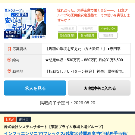
憧れだった、大手企業で働く自分――。 日立グ
ループの圧倒的安定基盤で、その想いを実現しま
せんか？
未経験歓迎
学歴不問
ベテランOK
完全週休2日
賞与複数月
面接1回
応募資格
【現職の環境を変えたい方大歓迎！】 ●専門卒以上 ●何らかのアプリケーション開発経験をお持ちの方 ※担当フェーズ（設計・構築・試験・保守など）、開発言語、防衛分野の知識は一切不問です！ ★求める人
給与
★想定年収：530万円～880万円 月給31万6,500円～47万2,500円＋賞与年2回＋各種手当 ※経験・年齢・スキルを考慮の上、当社規定により決定します。 ※残業代は別途全額支給します。 ※
勤務地
【転勤なし／U・Iターン歓迎】 神奈川県横浜市戸塚区吉田町292番地 ※(変更の範囲)上記を除く当社関連勤務地
求人を見る
検討中に入れる
掲載終了予定日：
2026.08.20
NEW
正社員
株式会社システムサポート【東証プライム市場上場グループ】
インフラエンジニア/フレックス/残業10時間程度/在宅勤務手当有/