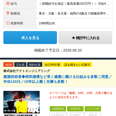
給与
＜前職給与を保証！最高単価150万円！＞ 月給40万円～120万円+賞与 ◎入社した全員が年収UPしています！平均161万円UP！ ※経験・能力などを考慮の上、決定します。 ※上記給与には、月30
勤務地
東京・大阪・名古屋・福岡の4拠点で積極採用中。 ※転居を伴う転勤はなし。U・Iターン大歓迎！ ※本社または各拠点近郊のプロジェクト先での勤務となります。 ※プロジェクトにより、フルリモート相談可 【
残業時間
10時間以内
求人を見る
検討中に入れる
掲載終了予定日：
2026.08.20
NEW
正社員
契約社員
自己PR不要
話を聞きたい応募可
株式会社アクトエンジニアリング
建築技術者◆病気補償など長く健康に働ける仕組みを多数ご用意／
年休120日／10年以上働く先輩も多数！
キーワードは「健康」10年、20年、元気で働ける
ように会社が支えます。
未経験歓迎
学歴不問
ベテランOK
完全週休2日
賞与複数月
面接1回