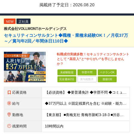
掲載終了予定日：
2026.08.20
NEW
正社員
株式会社VOLLMONTホールディングス
セキュリティコンサルタント◆職種・業種未経験OK！／月収37万
～／賞与年2回／年間休日110日◆
転職成功実績多数！セキュリティコンサルタント
として “高収入”と“やりがい”を手にしません
か？
未経験歓迎
学歴不問
ベテランOK
完全週休2日
賞与複数月
面接1回
応募資格
【必須資格】 ◆要普通免許 ◆学歴不問 ◆コミュニケーション能力に自信のある方 ⇒お客様との関係をより良いものにしてください◎ ◆計画性を持って積極的に行動できる方 ⇒先のことを考えてお客様
給与
◆37万円以上 ※固定残業代を含む ※経験・能力を考慮 ※決算賞与あり 【固定残業代】14万円/45時間 ※固定残業代は残業がない場合も支給し、超過分は別途支給する ※超過分は別途全額支給 ・一律手
勤務地
【東京都】 ■青梅支社 青梅市新町3-18-3 ■渋谷支社 渋谷区渋谷1-6-5 ■新宿支社 新宿区新宿3-11-10 ■池袋支社 豊島区東池袋1-35-5 ■両国支社 墨田区江東橋1-12-8KDビ
残業時間
10時間以内