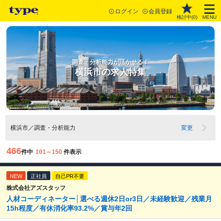
ログイン
会員登録
検討中(
0
)
MENU
調査・分析能力が活かせる！
横浜市の求人特集
横浜市／調査・分析能力
変更
466
件中
101～150
件表示
NEW
正社員
自己PR不要
株式会社アズスタッフ
人材コーディネーター│選べる週休2日or3日／未経験歓迎／残業月
15h程度／有休消化率93.2%／賞与年2回