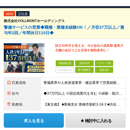
NEW
正社員
株式会社VOLLMONTホールディングス
警備サービスの営業◆職種・業種未経験OK！／月収37万以上／賞
与年2回／年間休日110日◆
設立40年目を迎える、今が会社の成長期 超実力
主義の会社で上を目指す挑戦者求む！
未経験歓迎
学歴不問
ベテランOK
完全週休2日
賞与複数月
面接1回
応募資格
警備業界や人材派遣業界・建設業界で営業経験がある方歓迎！ 管理職経験も活かせます◎ 【具体的には】 業界・職種未経験の方歓迎 ★要普通免許 ★学歴不問
給与
◆37万円以上 ※固定残業代を含む ※経験・能力を考慮 ※決算賞与あり 【固定残業代】14万円/45時間 ※固定残業代は残業がない場合も支給し、超過分は別途支給する ※超過分は別途全額支給 ・一律手
勤務地
【東京都】 ■青梅支社 青梅市新町3-18-3 ■渋谷支社 渋谷区渋谷1-6-5 ■新宿支社 新宿区新宿3-11-10 ■池袋支社 豊島区東池袋1-35-5 ■両国支社 墨田区江東橋1-12-8KDビ
求人を見る
検討中に入れる