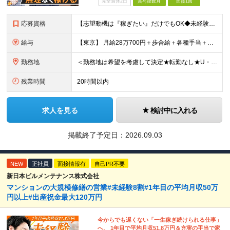
完全週休2日
賞与複数月
面接1回
応募資格
【志望動機は『稼ぎたい』だけでもOK◆未経験歓迎◆転職回数不問】 今回の募集は、今後の事業拡大に向けた 育成前提の"増員"募集です。 ★未経験歓迎！業界知識や経験は一切不問！ ★学歴不問・第二新卒
給与
【東京】 月給28万700円＋歩合給＋各種手当＋賞与年2回 ※固定残業代57,900円（36時間分）を含む 【大阪】 月給26万8200円＋歩合給＋各種手当＋賞与年2回 ※固定残業代55,400円（
勤務地
＜勤務地は希望を考慮して決定★転勤なし★U・Ⅰターン歓迎＞ ※希望を考慮し、全国各エリアのいずれかの支店へ配属 【関東】 宇都宮支店／大宮支店／千葉支店 新宿支店／横浜支店／大和支店 【東海】 名
残業時間
20時間以内
求人を見る
検討中に入れる
掲載終了予定日：
2026.09.03
NEW
正社員
面接情報有
自己PR不要
新日本ビルメンテナンス株式会社
マンションの大規模修繕の営業#未経験8割#1年目の平均月収50万
円以上#出産祝金最大120万円
今からでも遅くない「一生稼ぎ続けられる仕事」
へ。 1年目で平均月収51.8万円＆充実の手当で家