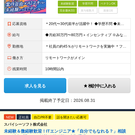
未経験歓迎
学歴不問
ベテランOK
完全週休2日
賞与複数月
面接1回
応募資格
＊20代〜30代前半が活躍中！ ◆学歴不問 ◆未経験歓迎 ★「手に職をつけたい」「今の自分を変えたい」という意欲を最重視します。 ＼こんな方にピッタリです！／ ◆接客・販売・営業など「人と話す仕事
給与
◆月給30万円〜80万円＋インセンティブ ※みなし残業代（月10時間・16,000円）を含みます ※超過分は別途支給します ※試用期間3か月あり（給与は28万円、待遇に差異なし）
勤務地
＊社員の約45％がリモートワークを実施中 ＊フルリモート案件もあり ＊転勤はありません 本社（横浜）または、東京・神奈川の各プロジェクト先。 【本社】 神奈川県横浜市中区不老町2丁目11-8 税経
働き方
リモートワークがメイン
残業時間
10時間以内
求人を見る
検討中に入れる
掲載終了予定日：
2026.08.31
NEW
正社員
自己PR不要
話を聞きたい応募可
スパイシーソフト株式会社
未経験＆微経験歓迎！ITエンジニア★「自分でもなれる？」相談