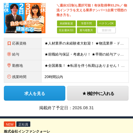
＼週休3日制も選択可能！有休取得率93.2%／ 物
流インフラを支える業界ナンバー1企業で理想の
働き方を。
未経験歓迎
学歴不問
ベテランOK
完全週休2日
賞与複数月
面接1回
応募資格
★人材業界の未経験者大歓迎！ ★物流業界・ドライバー経験は不問！ ★学歴不問！ ★第二新卒歓迎！ ★ブランクOK！ ＼こんな方にピッタリです！／ ・「圧倒的No.1」を目指す環境で、熱く働きたい方
給与
★前職給与保証・考慮あり！ ★早期の給与アップが可能です 月給24万9113円以上＋賞与年2回＋各種手当 ※経験やスキルを考慮し決定します。 ※試用期間6カ月（その間の給与・待遇に差異はありません
勤務地
★全国募集！ ★転居を伴う転勤はありません！ ★U・Iターン歓迎！ ＼本社／ 東京都新宿区西新宿1-20-3 西新宿髙木ビル2階 ＼希望の拠点・営業所に配属します！／ 【北海道・東北エリア】 北海
残業時間
20時間以内
求人を見る
検討中に入れる
掲載終了予定日：
2026.08.31
NEW
正社員
株式会社インファンクォーレ