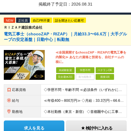
掲載終了予定日：
2026.08.31
NEW
正社員
自己PR不要
話を聞きたい応募可
ＲＩＺＡＰ建設株式会社
電気工事士（chocoZAP・RIZAP）｜月給33.3〜66.6万｜大手グル
ープの安定基盤｜日勤中心｜転勤無
≪全国展開するchocoZAP・RIZAPの電気工事を
内製化≫ あなたの資格と技術を、自社チームの
核に。
未経験歓迎
学歴不問
ベテランOK
完全週休2日
賞与複数月
面接1回
応募資格
◇学歴不問・年齢不問 ≪必須条件（いずれかに該当する方）≫ ・第二種電気工事士以上の有資格者 ・電気工事の実務経験がある方（目安1年以上／店舗・オフィス・工場など業態不問） ※「資格はこれから取り
給与
≪年収400～800万円≫ ◇月給：33.3万円～66.6万円 ◇残業代別途全額支給 ◇昇給年2回（実力次第でスピード昇給可能） スキル・経験に応じた評価制度 ￣￣￣￣￣￣￣￣￣￣￣￣￣ 新規事業の
勤務地
◇本社勤務（東京・新宿） ◇首都圏中心に工事を担当 【勤務地】 東京都新宿区西新宿8-17-1 住友不動産新宿グランドタワー36F 【アクセス】 ・東京メトロ丸ノ内線「西新宿駅」徒歩3分 ・JR「
求人を見る
検討中に入れる