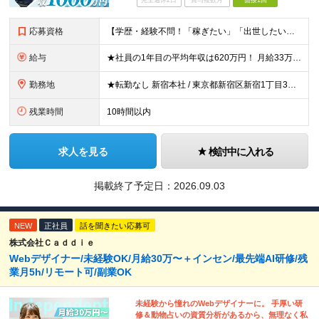
完全週休2日
賞与複数月
面接1回
応募資格
【学歴・経験不問！「稼ぎたい」「出世したい」方歓迎】 ●普通自動車運転免許（AT限定可）をお持ちの方 ☆こんな方はおすすめ！☆ ◎成長市場へ挑戦したい方 ◎年功序列ではなく正当な評価と報酬を得たい方
給与
★社員の1年目の平均年収は620万円！ 月給33万円～120万円＋インセンティブ＋賞与年1回 ※経験・能力を考慮の上、決定します。 ※固定残業代（月69.5時間分・9万7,000円～）含む。超過分別
勤務地
★転勤なし 新宿本社 / 東京都新宿区新宿1丁目3番12号 配属エリア 新宿本社、千葉支店、池袋支店、立川支店、大宮支店、品川支店、新横浜支店、横浜支店、竹ノ塚支店、水戸支店、高崎支店、宇都宮支店
残業時間
10時間以内
求人を見る
検討中に入れる
掲載終了予定日：
2026.09.03
NEW
正社員
話を聞きたい応募可
株式会社Ｃａｄｄｉｅ
Webデザイナー/未経験OK/月給30万〜＋インセン/最先端AI研修/残
業月5h/リモート可/副業OK
未経験から憧れのWebデザイナーに。 手厚い研
修＆動物占いの資質分析があるから、無理なく私