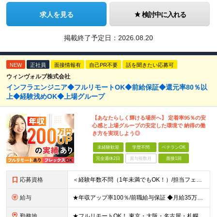
求人を見る
検討中に入れる
掲載終了予定日：
2026.08.20
NEW
正社員
面接情報有
自己PR不要
話を聞きたい応募可
ウィンヴォルブ株式会社
インフラエンジニア◆フルリモートOK◆前給保証◆還元率80％以
上◆経験浅めOK◆上場グループ
【あなたらしく輝ける場所へ】 定着率95％の安
心感と上場グループの安定した環境で 納得の働
き方を実現しよう◎
未経験歓迎
学歴不問
ベテランOK
完全週休2日
賞与複数月
面接1回
応募資格
＜経験年数不問（1年未満でもOK！）/担当フェーズ不問/ブランクOK＞ ◆開発またはインフラに携わった経験がある方（業界・経験年数不問） ◆学歴不問 ＼＼まずは気軽にご応募ください！／／ ★研修明
給与
★年収アップ率100％/前職給与保証 ◆月給35万円～110万円＜入社時から年収200万円UP実現多数！還元率80％以上＞ ※上記は最低保証額。経験・年齢・能力などを考慮の上、優遇いたします。 ※上
勤務地
★フルリモートOK！ 東京・大阪・名古屋・札幌・福岡の支社及び周辺のプロジェクト先（関東・関西・東海・北海道・福岡）での勤務となります。 ※勤務地はお選びいただけます ※希望されない転勤は発生しま