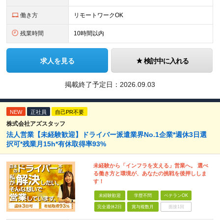
働き方
リモートワークOK
残業時間
10時間以内
求人を見る
検討中に入れる
掲載終了予定日：
2026.09.03
NEW
正社員
自己PR不要
株式会社アズスタッフ
法人営業【未経験歓迎】ドライバー派遣業界No.1企業*週休3日選
択可*残業月15h*有休取得率93%
未経験から「インフラを支える」営業へ。 選べ
る働き方と環境が、あなたの挑戦を後押ししま
す！
未経験歓迎
学歴不問
ベテランOK
完全週休2日
賞与複数月
面接1回