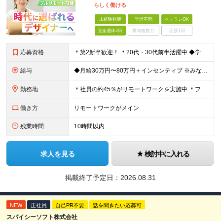
らしく働ける
未経験歓迎
学歴不問
ベテランOK
完全週休2日
賞与複数月
面接1回
応募資格
＊第2新卒歓迎！ ＊20代・30代前半活躍中 ◆学歴不問 ◆未経験歓迎 ＼こんな方にピッタリです！／ ★SNSを見るだけでなく「仕掛ける側」になりたい方 ★販売や接客で「お客様の心理」を考えた経験
給与
◆月給30万円〜80万円＋インセンティブ ※みなし残業代（月10時間・16,000円）を含みます ※超過分は別途支給します ※試用期間3か月あり（給与は28万円、待遇に差異なし）
勤務地
＊社員の約45％がリモートワークを実施中 ＊フルリモート案件もあり ＊転勤はありません 本社（横浜）または、東京・神奈川の各プロジェクト先。 【本社】 神奈川県横浜市中区不老町2丁目11-8 税経
働き方
リモートワークがメイン
残業時間
10時間以内
求人を見る
検討中に入れる
掲載終了予定日：
2026.08.31
NEW
正社員
自己PR不要
話を聞きたい応募可
スパイシーソフト株式会社