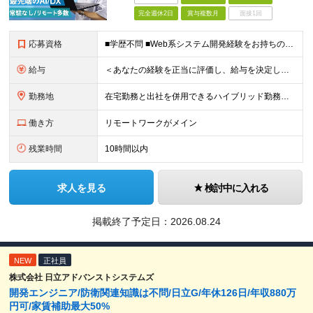
完全週休2日
賞与複数月
面接1回
応募資格
■学歴不問 ■Web系システム開発経験をお持ちの方 ★設計・開発経験～運用保守まで幅広く募集します ★Google Cloud・AWS・Azureなど、クラウド技術は問いませんが、経験・知見が深い方は
給与
＜あなたの経験を正当に評価し、給与を決定します！＞ 想定年収450万円～1,000万円 └月給30万8000円～＋賞与年2回 ◎在宅勤務手当あり ◎交通費100％支給 ◎資格取得奨励制度(一時金/資格
勤務地
在宅勤務と出社を併用できるハイブリッド勤務！ （出社は週1～3日程度ですが、ご希望に合わせて柔軟に対応可能です。） ≪東京オフィス≫ 東京都新宿区西新宿2-6-1 新宿住友ビル26F ※(業務の変
働き方
リモートワークがメイン
残業時間
10時間以内
求人を見る
検討中に入れる
掲載終了予定日：
2026.08.24
NEW
正社員
株式会社 日立アドバンストシステムズ
開発エンジニア/防衛関連知識は不問/日立G/年休126日/年収880万
円可/家賃補助最大50%