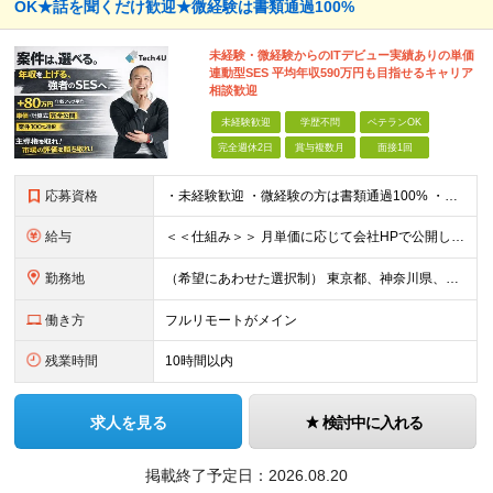
OK★話を聞くだけ歓迎★微経験は書類通過100%
未経験・微経験からのITデビュー実績ありの単価
連動型SES 平均年収590万円も目指せるキャリア
相談歓迎
未経験歓迎
学歴不問
ベテランOK
完全週休2日
賞与複数月
面接1回
応募資格
・未経験歓迎 ・微経験の方は書類通過100% ・学歴不問 ※ITサポート、ヘルプデスク、テスト、運用監視などの実務に少しでも触れた経験がある方は微経験として歓迎します。 ■ こんな方を歓迎します
給与
＜＜仕組み＞＞ 月単価に応じて会社HPで公開しているテーブルにもとづき毎月決定されます！ https://www.tech4u.dev/payroll ＜＜実績＞＞ 平均年収実績：590万円 ＜＜
勤務地
（希望にあわせた選択制） 東京都、神奈川県、埼玉県、千葉県、大阪府、兵庫県、京都府、愛知県、福岡県の各プロジェクト先 ・フル／ハイブリッドリモート案件あり ・転勤なし ・U・Iターンも歓迎＆支援可能
働き方
フルリモートがメイン
残業時間
10時間以内
求人を見る
検討中に入れる
掲載終了予定日：
2026.08.20