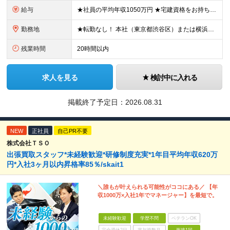
給与
★社員の平均年収1050万円 ★宅建資格をお持ちの方は月3万円の資格手当を支給 月給30万円以上＋インセンティブ＋各種手当＋特別賞与（業績に応じて支給） ※経験・能力を考慮の上、優遇いたします。
勤務地
★転勤なし！ 本社（東京都渋谷区）または横浜支店（神奈川県横浜市）での勤務となります。 【本社】 東京都渋谷区渋谷2-12-15 日本薬学会長井記念館 8F 【横浜支店】 神奈川県横浜市中区大田
残業時間
20時間以内
求人を見る
検討中に入れる
掲載終了予定日：
2026.08.31
NEW
正社員
自己PR不要
株式会社ＴＳＯ
出張買取スタッフ*未経験歓迎*研修制度充実*1年目平均年収620万
円*入社3ヶ月以内昇格率85％/skait1
＼誰もが叶えられる可能性がココにある／ 【年
収1000万×入社1年でマネージャー】を最短で。
未経験歓迎
学歴不問
ベテランOK