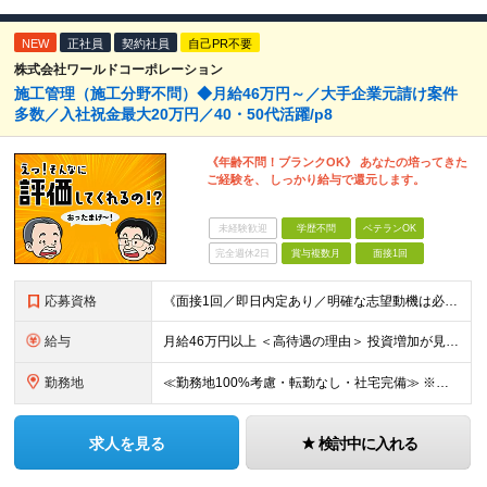
NEW
正社員
契約社員
自己PR不要
株式会社ワールドコーポレーション
施工管理（施工分野不問）◆月給46万円～／大手企業元請け案件
多数／入社祝金最大20万円／40・50代活躍/p8
《年齢不問！ブランクOK》 あなたの培ってきた
ご経験を、 しっかり給与で還元します。
未経験歓迎
学歴不問
ベテランOK
完全週休2日
賞与複数月
面接1回
応募資格
《面接1回／即日内定あり／明確な志望動機は必要なし》 ◆学歴・年齢不問 ◆建設業界での実務経験や設備設計（電気設備、空調・衛生設備）、土木設計（橋梁／トンネル・道路・造成／上下水道）などの業界経験者
給与
月給46万円以上 ＜高待遇の理由＞ 投資増加が見込まれる領域へ大きな強みを持つ当社には、大手建設会社の元請けの大型工事が多数寄せられます。そのため、施工管理として働く皆さんを、高待遇でお迎えすること
勤務地
≪勤務地100%考慮・転勤なし・社宅完備≫ ※配属は全国のプロジェクト先 ※あなたの希望を考慮し、勤務地を決定します。 ※U・Iターン歓迎 ※出張面接も可能です！お住まいの近くに伺います。(応相談
求人を見る
検討中に入れる