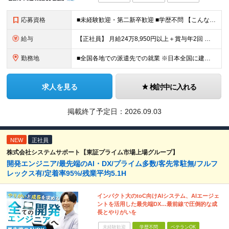
応募資格
■未経験歓迎・第二新卒歓迎 ■学歴不問 【こんな方はぜひご応募ください】 ■大手ゼネコンのプロジェクトに関わってみたい ■福利厚生が整った会社で働きたい ■年収アップを狙いたい ■スケールの大きな仕
給与
【正社員】 月給24万8,950円以上＋賞与年2回 ※年齢・経験・スキル等を考慮の上、当社規定により決定します。 ※残業代、通勤交通費は別途全額支給しています。 【契約社員】 月給28万2,080円
勤務地
■全国各地での派遣先での就業 ※日本全国に建設技術者のニーズがあります。U・Iターン希望の方も歓迎しておりますので、ご希望を気軽にお聞かせください。 ◆本社／東京都港区赤坂3-8-15 THE AK
求人を見る
検討中に入れる
掲載終了予定日：
2026.09.03
NEW
正社員
株式会社システムサポート【東証プライム市場上場グループ】
開発エンジニア/最先端のAI・DX/プライム多数/客先常駐無/フルフ
レックス有/定着率95%/残業平均5.1H
インパクト大のtoC向けAIシステム、AIエージェ
ントを活用した最先端DX…最前線で圧倒的な成
長とやりがいを
未経験歓迎
学歴不問
ベテランOK