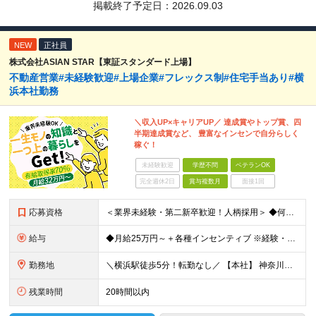
掲載終了予定日：
2026.09.03
NEW
正社員
株式会社ASIAN STAR【東証スタンダード上場】
不動産営業#未経験歓迎#上場企業#フレックス制#住宅手当あり#横
浜本社勤務
＼収入UP×キャリアUP／ 達成賞やトップ賞、四
半期達成賞など、 豊富なインセンで自分らしく
稼ぐ！
未経験歓迎
学歴不問
ベテランOK
完全週休2日
賞与複数月
面接1回
応募資格
＜業界未経験・第二新卒歓迎！人柄採用＞ ◆何らかの営業経験をお持ちの方 ◆学歴不問 ◆普通運転免許(AT限定可) ＼こんな方を求めています／ ・目標を意識して行動することができる人 ・指示待ちではな
給与
◆月給25万円～＋各種インセンティブ ※経験・スキルを考慮の上、当社規定により優遇致します ※試用期間3ヶ月あり。(給与・待遇・雇用形態に差異はありません) ※残業代全額支給
勤務地
＼横浜駅徒歩5分！転勤なし／ 【本社】 神奈川県横浜市西区高島2-6-32 横浜東口ウィスポートビル8F ※(変更の範囲)上記を除く当社関連勤務地
残業時間
20時間以内