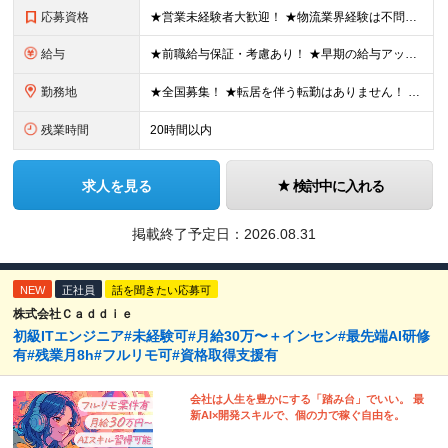
応募資格
★営業未経験者大歓迎！ ★物流業界経験は不問！ ★学歴不問！ ★第二新卒歓迎！ ★ブランクOK！ ＼こんな方にピッタリです！／ ・「圧倒的No.1」を目指す環境で、熱く働きたい方 ・仕事も遊びも、メ
給与
★前職給与保証・考慮あり！ ★早期の給与アップが可能です 月給24万9113円以上＋賞与年2回＋各種手当 ※経験やスキルを考慮し決定します。 ※試用期間6カ月（その間の給与・待遇に差異はありません
勤務地
★全国募集！ ★転居を伴う転勤はありません！ ★U・Iターン歓迎！ ＼本社／ 東京都新宿区西新宿1-20-3 西新宿髙木ビル2階 ＼希望の拠点・営業所に配属します！／ 【北海道・東北エリア】 北海
残業時間
20時間以内
求人を見る
検討中に入れる
掲載終了予定日：
2026.08.31
NEW
正社員
話を聞きたい応募可
株式会社Ｃａｄｄｉｅ
初級ITエンジニア#未経験可#月給30万〜＋インセン#最先端AI研修
有#残業月8h#フルリモ可#資格取得支援有
会社は人生を豊かにする「踏み台」でいい。 最
新AI×開発スキルで、個の力で稼ぐ自由を。