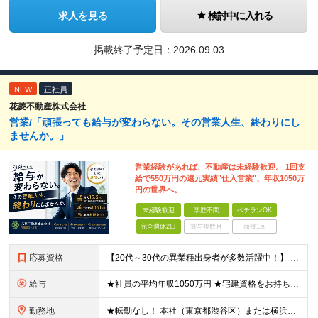
求人を見る
検討中に入れる
掲載終了予定日：
2026.09.03
NEW
正社員
花菱不動産株式会社
営業/「頑張っても給与が変わらない。その営業人生、終わりにし
ませんか。」
営業経験があれば、不動産は未経験歓迎。 1回支
給で550万円の還元実績"仕入営業"、年収1050万
円の世界へ。
未経験歓迎
学歴不問
ベテランOK
完全週休2日
賞与複数月
面接1回
応募資格
【20代～30代の異業種出身者が多数活躍中！】 ●学歴不問 ●何らかの営業経験をお持ちの方（業種・商材は問いません） ※不動産業界の経験は不要です。これまでの営業力を活かせます。
給与
★社員の平均年収1050万円 ★宅建資格をお持ちの方は月3万円の資格手当を支給 月給30万円以上 ＋ インセンティブ（年4回）＋ 各種手当 ＋ 特別賞与 ※経験・能力を考慮の上、優遇します。 ※上記
勤務地
★転勤なし！ 本社（東京都渋谷区）または横浜支店（神奈川県横浜市）での勤務となります。 【本社】 東京都渋谷区渋谷2-12-15 日本薬学会長井記念館 8F 【横浜支店】 神奈川県横浜市中区大田