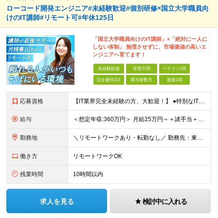
ローコード開発エンジニア#未経験歓迎#個別研修×国立大学職員向
けのIT講師#リモート可#年休125日
「国立大学職員向けのIT講師」×「絶対に一人に
しない体制」 無理させずに、市場価値の高いエ
ンジニアへ育てます！
未経験歓迎
学歴不問
ベテランOK
完全週休2日
賞与複数月
面接1回
応募資格
【IT業界完全未経験の方、大歓迎！】 ●特別なITスキルや知識は一切不問です！ ※学歴不問 ～1つでも当てはまる方は大歓迎！～ ★「IT業界に興味があるけど知識がない」という方 ★「誰かに質問しやす
給与
＜想定年収:360万円＞ 月給25万円～＋諸手当＋決算賞与＋寸志の計2回（住宅補助あり） ※経験・スキルを考慮の上決定 ※固定残業代（30時間分／4万8000円～）含む。超過分は別途全額支給 ※試用期
勤務地
＼リモートワークあり・転勤なし／ 勤務先：東京都23区、神奈川県、千葉県、埼玉県の各プロジェクト先 ※リモートワーク可能ですが案件により変更の場合がございます。 ■本社 東京都豊島区南池袋1-16-
働き方
リモートワークOK
残業時間
10時間以内
求人を見る
検討中に入れる