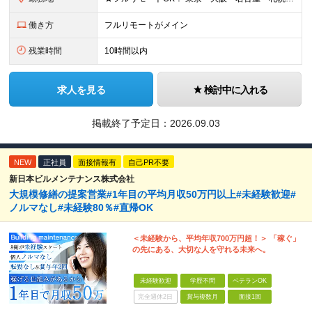
働き方
フルリモートがメイン
残業時間
10時間以内
求人を見る
検討中に入れる
掲載終了予定日：
2026.09.03
NEW
正社員
面接情報有
自己PR不要
新日本ビルメンテナンス株式会社
大規模修繕の提案営業#1年目の平均月収50万円以上#未経験歓迎#
ノルマなし#未経験80％#直帰OK
＜未経験から、平均年収700万円超！＞ 「稼ぐ」
の先にある、大切な人を守れる未来へ。
未経験歓迎
学歴不問
ベテランOK
完全週休2日
賞与複数月
面接1回