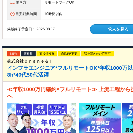
働き方
リモートワークOK
目安残業時間
10時間以内
求人を見る
掲載終了予定日：
2026.08.17
NEW
正社員
面接情報有
自己PR不要
話を聞きたい応募可
株式会社Ｃｒａｎｅ＆Ｉ
インフラエンジニア*フルリモートOK*年収1000万以
8h*40代50代活躍
≪年収1000万円確約×フルリモート≫ 上流工程か
へ