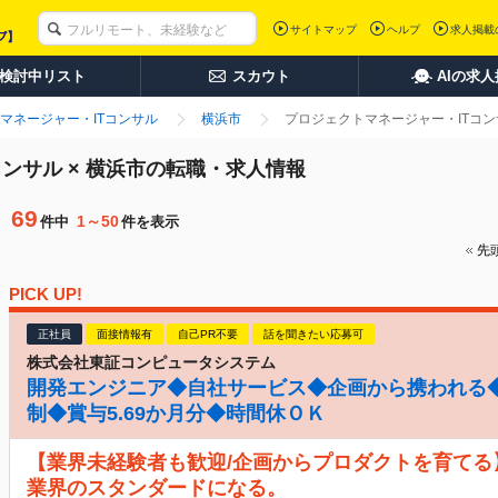
サイトマップ
ヘルプ
求人掲載
検討中リスト
スカウト
AIの求
マネージャー・ITコンサル
横浜市
プロジェクトマネージャー・ITコン
ンサル × 横浜市の転職・求人情報
69
1～50
件中
件を表示
先
PICK UP!
正社員
面接情報有
自己PR不要
話を聞きたい応募可
株式会社東証コンピュータシステム
開発エンジニア◆自社サービス◆企画から携われる◆
制◆賞与5.69か月分◆時間休ＯＫ
【業界未経験者も歓迎/企画からプロダクトを育てる
業界のスタンダードになる。