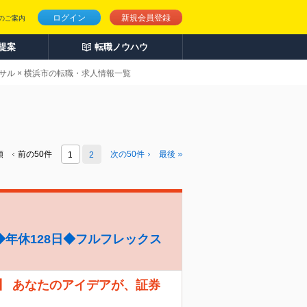
ログイン
新規会員登録
のご案内
人提案
転職ノウハウ
サル × 横浜市の転職・求人情報一覧
頭
前の50件
次の
50
件
最後
1
2
年休128日◆フルフレックス
】 あなたのアイデアが、証券