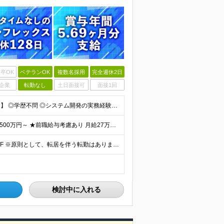
卒OK
ベテランOK
複数名採用
完全週休2日
企業
転勤なし
土日面接可
面接1回
【金融業界の経験は不問！専門知識は入社後に学べます】 ◎学歴不問 ◎システム開発の実務経験をお持ちの方 └3年以上・Java、C#いずれかの使用経験をお持ちの方を想定しております 【以下のような方は
【賞与年3回・昨年度支給実績5.69か月分】 ★想定年収500万円～ ★前職給与考慮あり 月給27万円～59万円 +残業代全額支給(1分単位、監督職以下) +人事評価による賞与年2回（4月/10月）
◎本社勤務 東京都港区虎ノ門5-13-1 虎ノ門40MTビル 8F ※原則として、転居を伴う転勤はありません ※(変更の範囲)上記を除く当社関連勤務地
検討中に入れる