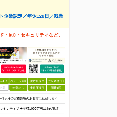
ト企業認定／年休129日／残業
ド・IaC・セキュリティなど、
卒OK
ベテランOK
複数名採用
完全週休2日
企業
転勤なし
土日面接可
面接1回
【応募要件】 ◎IT業界で何らかの実務経験がある方 └2～3ヶ月の実務経験のある方は歓迎します！ 例）PCキッティングやモバイル通信基地局の業務経験者など インフラエンジニアとして経験のある方は、
【前職給与保証】 月給23.3万～90万円＋賞与年2回＋インセンティブ ★年収1000万円以上の実績あり！ ※上記月給には月20～30時間分（2万9,300円～21万7,900円）の固定残業代を含み