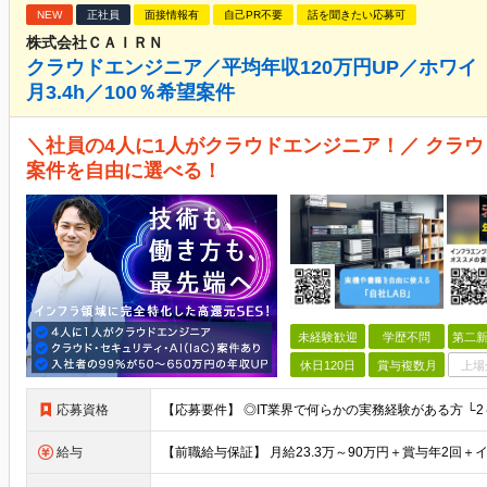
NEW
正社員
面接情報有
自己PR不要
話を聞きたい応募可
株式会社ＣＡＩＲＮ
クラウドエンジニア／平均年収120万円UP／ホワイ 
月3.4h／100％希望案件
＼社員の4人に1人がクラウドエンジニア！／ クラウ
案件を自由に選べる！
未経験歓迎
学歴不問
第二新
休日120日
賞与複数月
上場
応募資格
給与