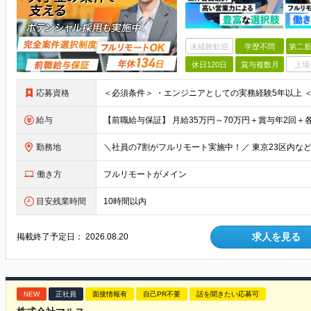
未経験歓迎
学歴不問
第二新
休日120日
賞与複数月
上場
応募資格
給与
勤務地
働き方
フルリモートがメイン
目安残業時間
10時間以内
求人を見る
掲載終了予定日：
2026.08.20
NEW
正社員
面接情報有
自己PR不要
話を聞きたい応募可