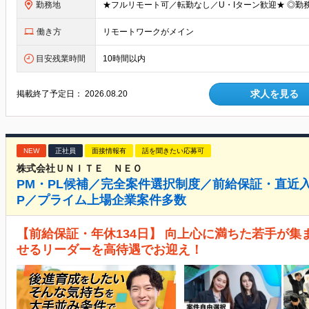
勤務地
働き方
リモートワークがメイン
目安残業時間
10時間以内
求人を見る
掲載終了予定日：
2026.08.20
NEW
正社員
面接情報有
話を聞きたい応募可
株式会社ＵＮＩＴＥ ＮＥＯ
PM・PL候補／完全案件選択制度／前給保証・直近入
P／プライム上場企業案件多数
【前給保証・年休134日】 向上心に満ちた若手が集
せるリーダーを高待遇でお迎え！