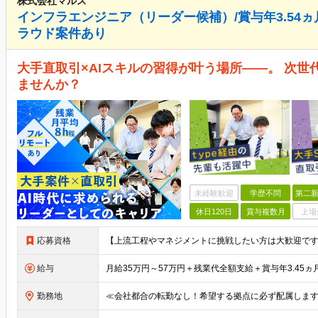
株式会社マルス
インフラエンジニア（リーダー候補）/賞与年3.54ヵ月*
ラウド案件あり
大手直取引×AIスキルの習得が叶う場所――。 次
ませんか？
未経験歓迎
学歴不問
第二新
休日120日
賞与複数月
上場
応募資格
給与
勤務地