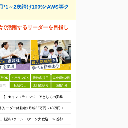
1～2次請け100%*AWS等ク
世代で活躍するリーダーを目指し
卒OK
ベテランOK
複数名採用
完全週休2日
企業
転勤なし
土日面接可
面接1回
【上流工程やマネジメントに挑戦したい方は大歓迎です！】 ★インフラエンジニアとしての実務経験をお持ちの方 ★上記に加え、下記いずれかに該当する方 ・チームのリーダー／サブリーダーの経験をお持ちの方 ・
月給35万円～57万円＋残業代全額支給＋賞与年3.45ヵ月(リーダー経験者) 月給32万円～43万円＋残業代全額支給＋賞与年3.45ヵ月(実務経験者) 入社時想定年収： 490万円～798万円(リー
≪会社都合の転勤なし！希望する拠点に必ず配属します。新潟Uターン・Iターン大歓迎！≫ 首都圏(東京、神奈川、千葉、埼玉)または新潟市、長岡市周辺のお客様先または各拠点での勤務となります。 ■東京支社