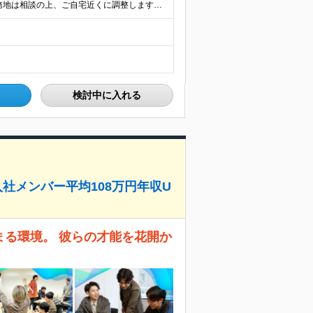
★フルリモート可／転勤なし／U・Iターン歓迎★ ◎勤務地は相談の上、ご自宅近くに調整します！ 【勤務地】 本社、または東京／埼玉／千葉／神奈川／愛知／仙台のクライアント先 ◎完全在宅（フルリモート）
検討中に入れる
社メンバー平均108万円年収U
まる環境。 彼らの才能を花開か