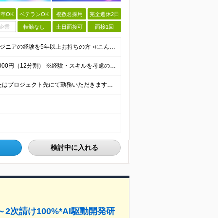
卒OK
ベテランOK
複数名採用
完全週休2日
企業
転勤なし
土日面接可
面接1回
＼40代・50代も活躍中！／ ★学歴不問 ★インフラエンジニアの経験を5年以上お持ちの方 ≪こんな方にピッタリです！≫ ◎自身の市場価値を正当に評価してほしい ◎今より年収をアップさせたい ◎多彩な
★年収1000万～スタート！ 年俸1,000万円～1,162万8,000円（12分割） ※経験・スキルを考慮の上決定します ※上記金額には固定残業代（月30h分・158,400円～184,000円
★100％フルリモート！ ★転居を伴う転勤なし 本社またはプロジェクト先にて勤務いただきます！ ※プロジェクト先は一都三県及び23区内がメイン 【本社】 東京都新宿区神楽坂1-2 研究社英語センタ
検討中に入れる
2次請け100%*AI駆動開発研