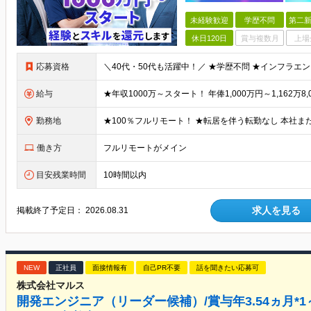
未経験歓迎
学歴不問
第二新
休日120日
賞与複数月
上場
応募資格
給与
勤務地
働き方
フルリモートがメイン
目安残業時間
10時間以内
求人を見る
掲載終了予定日：
2026.08.31
NEW
正社員
面接情報有
自己PR不要
話を聞きたい応募可
株式会社マルス
開発エンジニア（リーダー候補）/賞与年3.54ヵ月*1～