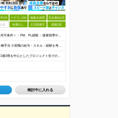
卒OK
ベテランOK
複数名採用
完全週休2日
企業
転勤なし
土日面接可
面接1回
＜必須条件＞ ・エンジニアとしての実務経験5年以上 ＜尚可条件＞ ・PM、PL経験 ・後輩指導やチームリーダーなど、何らかのリード経験 ※リーダー未経験の方のご応募も大歓迎です！ポテンシャル採用を
【前職給与保証】 月給35万円～70万円＋賞与年2回＋各種手当 ※前職の給与・スキル・経験を考慮の上、決定いたします。 ※月給には固定残業代（月30時間分／5万円～10万円）を含みます。超過分は別途
＼社員の7割がフルリモート実施中！／ 東京23区内など1都3県を中心としたプロジェクト先での勤務となります。 ※勤務地は希望を考慮します ≪本社≫ 東京都渋谷区恵比寿南1丁目3番7号 隅越ビル5階
検討中に入れる