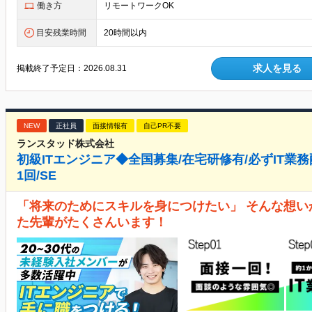
働き方
リモートワークOK
目安残業時間
20時間以内
求人を見る
掲載終了予定日：
2026.08.31
NEW
正社員
面接情報有
自己PR不要
ランスタッド株式会社
初級ITエンジニア◆全国募集/在宅研修有/必ずIT業務配
1回/SE
「将来のためにスキルを身につけたい」 そんな想い
た先輩がたくさんいます！