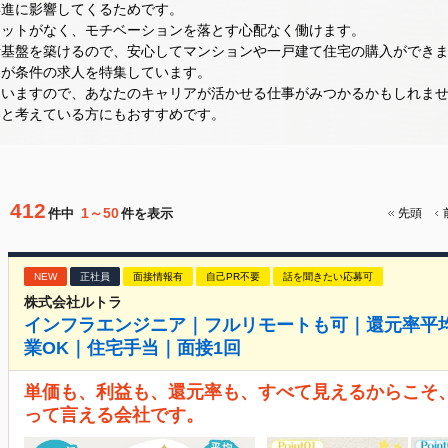
昇進に影響してくるためです。
リットがなく、モチベーションを落とす心配なく働けます。
活基盤を築けるので、安心してマンションや一戸建て住宅の購入ができ
」が条件の求人を特集しています。
ていますので、あなたのキャリアが活かせる仕事がみつかるかもしれま
いと考えている方にもおすすめです。
412
1～50
件中
件を表示
先頭
NEW
正社員
面接情報有
自己PR不要
話を聞きたい応募可
株式会社ルトラ
インフラエンジニア｜フルリモートも可｜還元率平均8
業OK｜住宅手当｜面接1回
単価も、利益も、還元率も、すべて見えるからこそ、
って言える会社です。