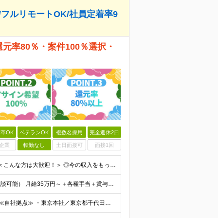
/フルリモートOK/社員定着率9
還元率80％・案件100％選択・
卒OK
ベテランOK
複数名採用
完全週休2日
企業
転勤なし
土日面接可
面接1回
◆学歴不問 ◆開発経験をお持ちの方（経験年数不問） ＜こんな方は大歓迎！＞ ◎今の収入をもっと増やしたい ◎もっと上流の案件で活躍したい ◎将来のキャリアにつながる案件に携わりたい ◎自分のやりたい
給与についてお気軽にご相談ください！（カジュアル面談可能） 月給35万円～＋各種手当＋賞与2回 ※固定残業代は、時間外労働の有無に関わらず40時間分を87,500円～支給 ※超過分は別途支給 ※試用
◆2/3以上のプロジェクトでリモートワークを実施中！ ≪自社拠点≫ ・東京本社／東京都千代田区丸の内二丁目6番1号 丸の内パークビルディング6階 ・関西支社／⼤阪府⼤阪市中央区安⼟町2-3-13 ⼤