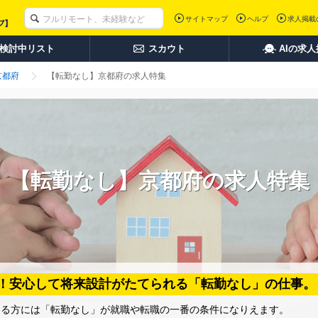
サイトマップ
ヘルプ
求人掲載
検討中リスト
スカウト
AIの求
京都府
【転勤なし】京都府の求人特集
【転勤なし】京都府の求人特集
！安心して将来設計がたてられる「転勤なし」の仕事。
ある方には「転勤なし」が就職や転職の一番の条件になりえます。