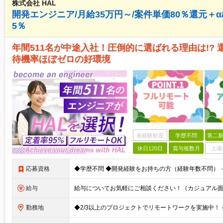
株式会社 HAL
開発エンジニア/月給35万円～/案件単価80％還元＋α
5％
年間511名が中途入社！圧倒的に選ばれる理由は!? 
待機率ほぼゼロの好環境
未経験歓迎
学歴不問
第二新
休日120日
賞与複数月
上場
応募資格
給与
勤務地