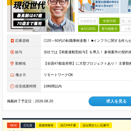
未経験歓迎
学歴不問
第二新
休日120日
賞与複数月
上場
応募資格
◎20～60代の転職事例多数！ ■インフラに関する何ら
給与
勤務地
働き方
リモートワークOK
目安残業時間
10時間以内
求人を見る
掲載終了予定日：
2026.08.20
NEW
正社員
面接情報有
自己PR不要
話を聞きたい応募可