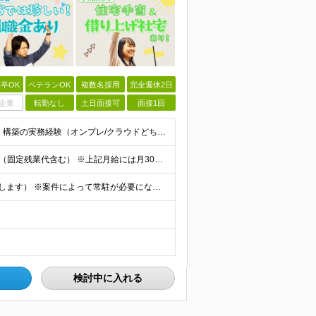
卒OK
ベテランOK
複数名採用
完全週休2日
企業
転勤なし
土日面接可
面接1回
◆以下のいずれかの経験をお持ちの方 ・インフラ設計・構築の実務経験（オンプレ/クラウドどちらもOK） ・クラウド環境下での運用保守に関する実務経験 ◆学歴不問 ＜こんな方は特に歓迎します＞ ◎これま
【エンジニア経験6年以上の方】 月給46万円～100万円（固定残業代含む） ※上記月給には月30時間分の固定残業代（月8万7,400円～月19万円）を含む。超過分は全額支給。 【エンジニア経験4年以
★フルリモート勤務も可（全国応募OK/住宅手当を支給します） ※案件によって常駐が必要になる場合があります。 ※希望がない限り、転勤はありません ※U・Iターン歓迎 ★ルトラの社員は全国各地で活躍中
検討中に入れる