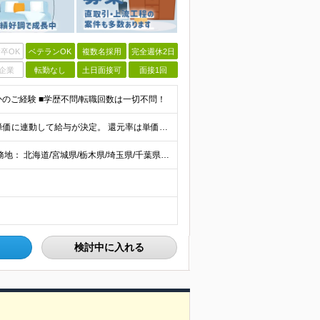
卒OK
ベテランOK
複数名採用
完全週休2日
企業
転勤なし
土日面接可
面接1回
かのご経験 ■学歴不問/転職回数は一切不問！
当社では【単価連動型給与】を導入！ 参画案件の契約単価に連動して給与が決定。 還元率は単価の【70％～80％】と東証プライム上場グループとして高水準です！（社会保険料・教育コスト含む） ■関東：月給
【全国47都道府県】に大型プロジェクトあり！ 主要勤務地： 北海道/宮城県/栃木県/埼玉県/千葉県/東京都/神奈川県/愛知県/大阪府/京都府/兵庫県/広島県/福岡県/熊本県 ※勤務エリアは、あなたの
検討中に入れる