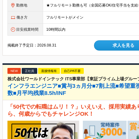
勤務地
働き方
フルリモートがメイン
目安残業時間
10時間以内
求人を見る
掲載終了予定日：
2026.08.31
NEW
正社員
面接情報有
自己PR不要
株式会社ワールドインテック ITS事業部【東証プライム上場グルー
インフラエンジニア■賞与3ヵ月分■7割上流■希望重
数■月平均残業8.5h/INF
「50代での転職はムリ！？」いえいえ、採用実績あ
ら、何歳からでもチャレンジOK！