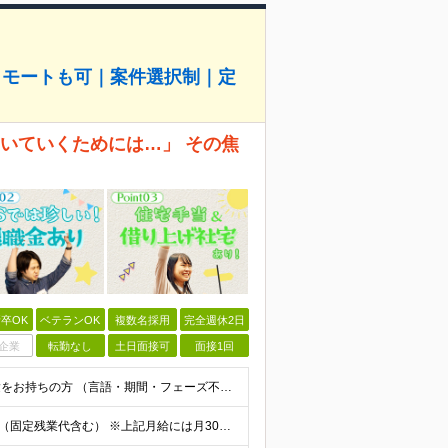
リモートも可｜案件選択制｜定
、ついていくためには…」 その焦
卒OK
ベテランOK
複数名採用
完全週休2日
企業
転勤なし
土日面接可
面接1回
◆学歴不問 / 第二新卒歓迎 ◆何かしらのエンジニア経験をお持ちの方 （言語・期間・フェーズ不問） 経験浅めの方も遠慮なくご応募ください！ ■入社前Q＆A ────── ◎実力に見合った報酬が手に
【エンジニア経験6年以上の方】 月給46万円～100万円（固定残業代含む） ※上記月給には月30時間分の固定残業代（月8万7,400円～月19万円）を含む。超過分は全額支給。 【エンジニア経験4年以