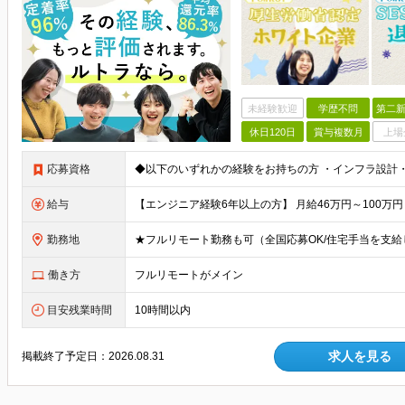
未経験歓迎
学歴不問
第二新
休日120日
賞与複数月
上場
応募資格
給与
勤務地
働き方
フルリモートがメイン
目安残業時間
10時間以内
求人を見る
掲載終了予定日：
2026.08.31