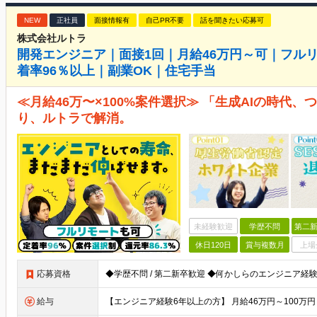
NEW
正社員
面接情報有
自己PR不要
話を聞きたい応募可
株式会社ルトラ
開発エンジニア｜面接1回｜月給46万円～可｜フル
着率96％以上｜副業OK｜住宅手当
≪月給46万〜×100%案件選択≫ 「生成AIの時代
り、ルトラで解消。
未経験歓迎
学歴不問
第二新
休日120日
賞与複数月
上場
応募資格
給与