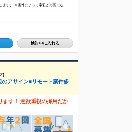
★フルリモート勤務も可（全国応募OK/住宅手当を支給します） ※案件によって常駐が必要になる場合があります。 ※希望がない限り、転勤はありません ※U・Iターン歓迎 ★ルトラの社員は全国各地で活躍中
検討中に入れる
プ】
視のアサイン■リモート案件多
ります！ 意欲重視の採用だか