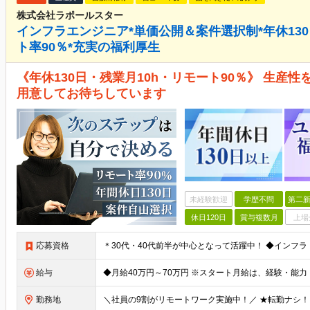
株式会社ラポールスター
インフラエンジニア*単価公開＆案件選択制*年休130
ト率90％*充実の福利厚生
《年休130日・残業月10h・リモート90％》 生産
用意してお待ちしています
未経験歓迎
学歴不問
第二新
休日120日
賞与複数月
上場
応募資格
給与
勤務地