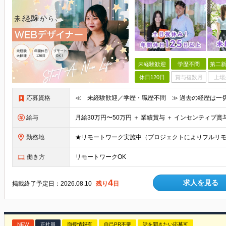
未経験歓迎
学歴不問
第二新
休日120日
賞与複数月
上場
応募資格
給与
勤務地
★リモートワーク実施中（プロジェクトによりフルリモ
働き方
リモートワークOK
4
求人を見る
掲載終了予定日：
2026.08.10
残り
日
NEW
正社員
面接情報有
自己PR不要
話を聞きたい応募可