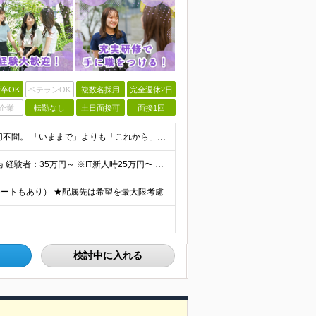
卒OK
ベテランOK
複数名採用
完全週休2日
企業
転勤なし
土日面接可
面接1回
≪ 未経験歓迎／学歴・職歴不問 ≫ 過去の経歴は一切不問。 「いままで」よりも「これから」を 重視した採用を行っています！ ▼▼こんな想いがある方大歓迎▼▼ ・WEBデザインに興味がある！ ・WEB
⽉給30万円〜50万円 ＋ 業績賞与 ＋ インセンティブ賞与 経験者：35万円～ ※IT新人時25万円〜 ※経験・スキルを考慮の上、決定します。 ※経験者は別途優遇！ ★試⽤期間：3ヶ⽉ ★学
ートもあり） ★配属先は希望を最⼤限考慮
検討中に入れる