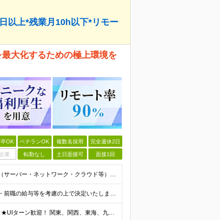
日以上*残業月10h以下*リモー
性を最大化するための極上環境を
卒OK
ベテランOK
複数名採用
完全週休2日
企業
転勤なし
土日面接可
面接1回
＊30代・40代前半が中心となって活躍中！ ◆インフラ（サーバー・ネットワーク・クラウド等）の設計、構築、テストいずれかの実務経験3年以上 ◆学歴不問 ★求める人物像： ◎他責ではなく、自身のキャ
◆月給40万円～70万円 ※スタート月給は、経験・能力・前職の給与等を考慮の上で決定いたします。 ※上記金額には残業の有無に関わらず、 月30時間分の固定残業代（7万6,000円～13万3,000円
＼社員の9割がリモートワーク実施中！／ ★転勤ナシ！ ★UIターン歓迎！ 関東、関西、東海、九州・中国エリアの各プロジェクト先から希望を優先して決定。 ※リモート案件も多数あり！ ◆関東エリア