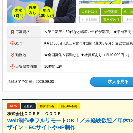
未経験歓迎
学歴不問
第二新
休日120日
賞与複数月
上場
応募資格
給与
勤務地
目安残業時間
10時間以内
求人を見る
掲載終了予定日：
2026.09.03
NEW
正社員
面接情報有
自己PR不要
株式会社ＣＯＲＥ ＣＯＤＥ
Web制作◆フルリモートOK！／未経験歓迎／年休12
ザイン・ECサイトやHP制作