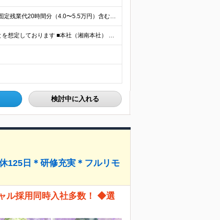
月給30万円〜40万円（経験・能力を考慮して決定） ※固定残業代20時間分（4.0〜5.5万円）含む／超過分は全額支給 ※経験・スキルを考慮のうえ決定いたします ※6ヶ月の試用期間あり。期間中の待遇に
◎フルリモートも可 ◎首都圏の拠点で勤務いただくことを想定しております ■本社（湘南本社） 神奈川県藤沢市辻堂神台2-2-1 アイクロス湘南8階 └JR東海道線「辻堂駅」徒歩3分 ■東北支社 秋田
検討中に入れる
休125日＊研修充実＊フルリモ
ャル採用同時入社多数！ ◆選