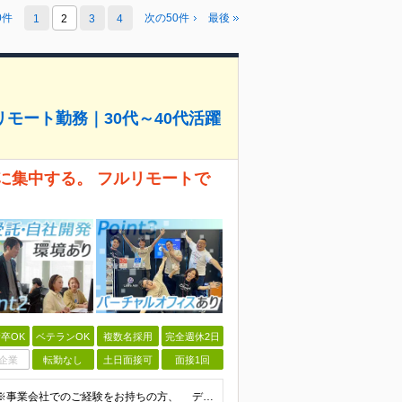
0件
次の50件
最後
1
2
3
4
モート勤務｜30代～40代活躍
に集中する。 フルリモートで
卒OK
ベテランOK
複数名採用
完全週休2日
企業
転勤なし
土日面接可
面接1回
◆学歴不問 ◆課題解決に向けたデータ分析の実務経験 ※事業会社でのご経験をお持ちの方、 データ分析～プレゼンまでのご経験をお持ちの方は尚歓迎します ＜歓迎要件・求める人物像＞ ◎複雑な課題を整理し