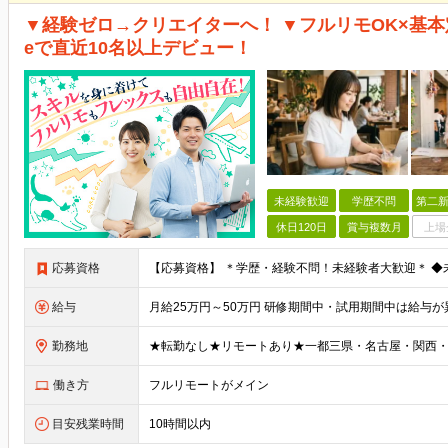
▼経験ゼロ→クリエイターへ！ ▼フルリモOK×基本
eで直近10名以上デビュー！
未経験歓迎
学歴不問
第二新
休日120日
賞与複数月
上場
応募資格
給与
勤務地
働き方
フルリモートがメイン
目安残業時間
10時間以内