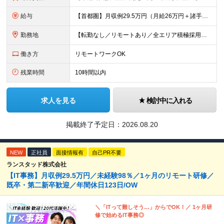
給与
【首都圏】月収例29.5万円（月給26万円＋諸手当） 【東海・関西】月収例28.5万円（月給25万円＋諸手当） 【九州】月収例26万円（月給23万円＋諸手当） ※経験・スキル・前職給与を踏まえ、総合
勤務地
【転勤なし／リモートあり／全エリア積極採用】 ・大手企業のプロジェクト中心 ・勤務エリアや配属先は希望を考慮 ・研修はリモートメインで実施 ・UIターン歓迎 ＜主なエリア＞ ■首都圏…東京・神奈川・
働き方
リモートワークOK
残業時間
10時間以内
求人を見る
検討中に入れる
掲載終了予定日：
2026.08.20
NEW
正社員
面接情報有
自己PR不要
ランスタッド株式会社
【IT事務】月収例29.5万円／未経験98％／1ヶ月のリモート研修／
既卒・第二新卒歓迎／年間休日123日/OW
＼「ITって難しそう…」からでOK！／ 1ヶ月研
修で始めるIT事務◎