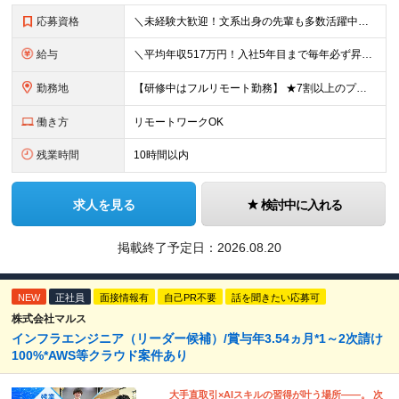
応募資格
＼未経験大歓迎！文系出身の先輩も多数活躍中／ ◆PCスキルに自信のない方も歓迎 ◆完全未経験OK ◆社会人デビューもOK ◆学歴不問 ＊*こんなアナタにオススメです*＊ ◇事務職に興味があるが、給与
給与
＼平均年収517万円！入社5年目まで毎年必ず昇給／ ■賞与年3回 ■年収800万円以上も可 ■入社3年以上の平均年収469.2万円 月給23万2000円以上＋賞与年3回＋各種手当 ☆入社5年目まで最
勤務地
【研修中はフルリモート勤務】 ★7割以上のプロジェクトでリモートワークを導入 ★一都三県のプロジェクト先 ★転居を伴う転勤なし ＜プロジェクト先＞ 東京・神奈川・千葉・埼玉でのプロジェクト先にて勤務
働き方
リモートワークOK
残業時間
10時間以内
求人を見る
検討中に入れる
掲載終了予定日：
2026.08.20
NEW
正社員
面接情報有
自己PR不要
話を聞きたい応募可
株式会社マルス
インフラエンジニア（リーダー候補）/賞与年3.54ヵ月*1～2次請け
100%*AWS等クラウド案件あり
大手直取引×AIスキルの習得が叶う場所――。 次