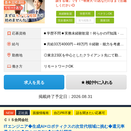
談する場」です！“等身大”のあなたのままでお越
しください◎
未経験歓迎
学歴不問
ベテランOK
完全週休2日
賞与複数月
面接1回
応募資格
■ 学歴不問 ■ 実務未経験歓迎！何らかのIT知識・学習経験をお持ちの方 （独学、ITスクール卒業生、少しだけ実務経験がある等、経験の浅い方も大歓迎です！） ＼こんな方にピッタリの環境です／ ◎面接
給与
■ 月給33万4000円～49万円 ※経験・能力を考慮して優遇します。 ※上記には固定残業代（月30時間分・6万3500円～9万3100円）を含みます。超過分は全額支給。 ※待機期間中全額給与を保証
勤務地
◎東京23区を中心としたクライアント先にて勤務いただきます（転居を伴う転勤なし） ◎在宅勤務も活用できます ■ 本社 東京都江戸川区南葛西3-5-3-402 (変更の範囲)上記を除く当社関連勤務地
働き方
リモートワークOK
求人を見る
検討中に入れる
掲載終了予定日：
2026.08.31
NEW
正社員
面接情報有
自己PR不要
話を聞きたい応募可
ＣＩＳ合同会社
ITエンジニア◆生成AI×ロボティクスの次世代領域に挑む◆還元率