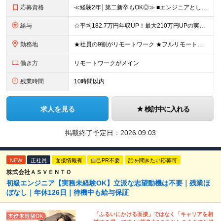
応募資格
≪経験2年│第二新卒もOK◎≫ ■エンジニアとして実務経験をお持ちの方（2年以上） ■学歴不問 ＼意欲重視の採用です／ 「経歴に自信がない」という方も、 "今後挑戦したいこと""スキルアップしたいこ
給与
☆平均182.7万円年収UP！最大210万円UPの実績もあり ☆スキルにより月給100万円スタートも可能◎ 月給40万円～100万円＋決算賞与＋各種手当 ～給与イメージ～ ■経験2年以上…月給40
勤務地
★社員の9割がリモートワーク ★フルリモート案件もあり ★地方からの応募も歓迎！／転居を伴う転勤なし 東京23区を中心としたプロジェクト先での勤務です。 ～～～～～～～～～～～ 【東京⇒地方へUタ
働き方
リモートワークがメイン
残業時間
10時間以内
求人を見る
検討中に入れる
掲載終了予定日：
2026.09.03
NEW
正社員
面接情報有
自己PR不要
話を聞きたい応募可
株式会社ＡＳＶＥＮＴＯ
初級エンジニア【実務未経験OK】立派な志望動機は不要｜残業ほ
ぼなし｜年休126日｜待機中も給与保証
「ふるいにかける面接」ではなく「キャリアを相