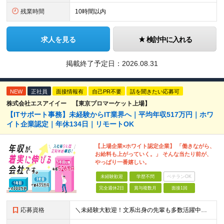
残業時間
10時間以内
求人を見る
検討中に入れる
掲載終了予定日：
2026.08.31
NEW
正社員
面接情報有
自己PR不要
話を聞きたい応募可
株式会社エスアイイー 【東京プロマーケット上場】
【ITサポート事務】未経験からIT業界へ｜平均年収517万円｜ホワ
イト企業認定｜年休134日｜リモートOK
【上場企業×ホワイト認定企業】 「働きながら、
お給料も上がっていく。」 そんな当たり前が、
やっぱり一番嬉しい。
未経験歓迎
学歴不問
ベテランOK
完全週休2日
賞与複数月
面接1回
応募資格
＼未経験大歓迎！文系出身の先輩も多数活躍中／ ◆PCスキルに自信のない方も歓迎 ◆完全未経験OK ◆社会人デビューもOK ◆学歴不問 「働きながら少しずつ専門スキルを身につけたい」という意欲重視の採