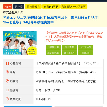
NEW
正社員
面接情報有
自己PR不要
話を聞きたい応募可
株式会社マルス
初級エンジニア/未経験OK/月給28万円以上＋賞与3.54ヵ月/大手
SIerと直取引/AI研修を積極実施中
【ゼロからの着実なステップアップでエンジニア
へ！】 大手SIer直取引×チーム参画だから、安心
デビューが叶う♪
未経験歓迎
学歴不問
ベテランOK
完全週休2日
賞与複数月
面接1回
応募資格
【未経験歓迎！第二新卒も歓迎！】 『エンジニアになりたい』意欲があれば歓迎です！ 以下のような方も尚歓迎です！ ・学生時代に情報系の学部で学んでいた方 ・ITスクールや独学でプログラミングを学んだこ
給与
月給28万円～＋残業代全額支給＋賞与年3.45ヵ月(東京) 月給25万円～＋残業代全額支給＋賞与年3.45ヵ月(新潟・長岡) 入社時想定年収： 392万円～ (東京) 350万円～ (新潟・長岡)
勤務地
≪会社都合の転勤なし！希望する拠点に必ず配属します。新潟Uターン・Iターン大歓迎！≫ 首都圏(東京、神奈川、千葉、埼玉)または新潟市、長岡市周辺のお客様先または各拠点での勤務となります。 ■東京支社
働き方
リモートワークOK
残業時間
10時間以内