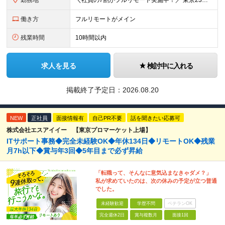
勤務地
＼社員の7割がフルリモート実施中！／ 東京23区内など1都3県を中心としたプロジェクト先での勤務となります。 ※勤務地は希望を考慮します ≪本社≫ 東京都渋谷区恵比寿南1丁目3番7号 隅越ビル5階
働き方
フルリモートがメイン
残業時間
10時間以内
求人を見る
検討中に入れる
掲載終了予定日：
2026.08.20
NEW
正社員
面接情報有
自己PR不要
話を聞きたい応募可
株式会社エスアイイー 【東京プロマーケット上場】
ITサポート事務◆完全未経験OK◆年休134日◆リモートOK◆残業
月7h以下◆賞与年3回◆5年目まで必ず昇給
「転職って、そんなに意気込まなきゃダメ？」
私が求めていたのは、次の休みの予定が立つ普通
でした。
未経験歓迎
学歴不問
ベテランOK
完全週休2日
賞与複数月
面接1回