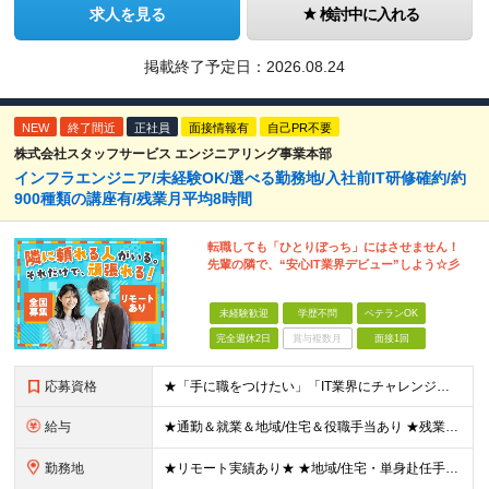
求人を見る
検討中に入れる
掲載終了予定日：
2026.08.24
NEW
終了間近
正社員
面接情報有
自己PR不要
株式会社スタッフサービス エンジニアリング事業本部
インフラエンジニア/未経験OK/選べる勤務地/入社前IT研修確約/約
900種類の講座有/残業月平均8時間
転職しても「ひとりぼっち」にはさせません！
先輩の隣で、“安心IT業界デビュー”しよう☆彡
未経験歓迎
学歴不問
ベテランOK
完全週休2日
賞与複数月
面接1回
応募資格
★「手に職をつけたい」「IT業界にチャレンジしたい」方歓迎！ ■学歴不問 ■IT知識・理系文系不問！未経験・第二新卒OK ★ITサポート・IT事務やエンジニアの経験をお持ちの方は優遇します！ 地方在
給与
★通勤＆就業＆地域/住宅＆役職手当あり ★残業代は全額支給 ★選べる給与制度あり！ ■東京・神奈川・千葉・埼玉勤務の場合 月給24.5万円～55万円＋諸手当 （残業代は全額支給） (20,000円の
勤務地
★リモート実績あり★ ★地域/住宅・単身赴任手当などサポートも万全 ★転任費用や寮・社宅制度も完備しています ★勤務地については希望を考慮の上、決定します ★面接地エリアでの就業率92％以上！ 『地