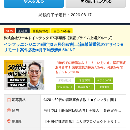
求人を見る
検討中に入れる
掲載終了予定日：
2026.08.17
NEW
正社員
面接情報有
自己PR不要
株式会社ワールドインテック ITS事業部【東証プライム上場グループ】
インフラエンジニア■賞与3ヵ月分■7割上流■希望重視のアサイン■
リモート案件多数■月平均残業8.5h/INF
「50代での転職はムリ！？」いえいえ、採用実績
あります！ 意欲重視の採用だから、何歳からで
もチャレンジOK！
未経験歓迎
学歴不問
ベテランOK
完全週休2日
賞与複数月
面接1回
応募資格
◎20～60代の転職事例多数！ ■インフラに関する何らかのご経験 ■学歴不問/転職回数は一切不問！
給与
当社では【単価連動型給与】を導入！ 参画案件の契約単価に連動して給与が決定。 還元率は単価の【70％～80％】と東証プライム上場グループとして高水準です！（社会保険料・教育コスト含む） ■関東：月給
勤務地
【全国47都道府県】に大型プロジェクトあり！ 主要勤務地： 北海道/宮城県/栃木県/埼玉県/千葉県/東京都/神奈川県/愛知県/大阪府/京都府/兵庫県/広島県/福岡県/熊本県 ※勤務エリアは、あなたの