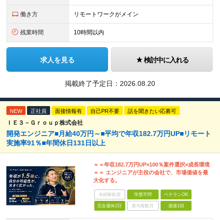
働き方
リモートワークがメイン
残業時間
10時間以内
求人を見る
検討中に入れる
掲載終了予定日：
2026.08.20
NEW
正社員
面接情報有
自己PR不要
話を聞きたい応募可
ＩＥ３－Ｇｒｏｕｐ株式会社
開発エンジニア■月給40万円～■平均で年収182.7万円UP■リモート
実施率91％■年間休⽇131⽇以上
＝＝年収182.7万円UP×100％案件選択×成長環境
＝＝ エンジニアが主役の会社で、市場価値を最
大化する。
未経験歓迎
学歴不問
ベテランOK
完全週休2日
賞与複数月
面接1回