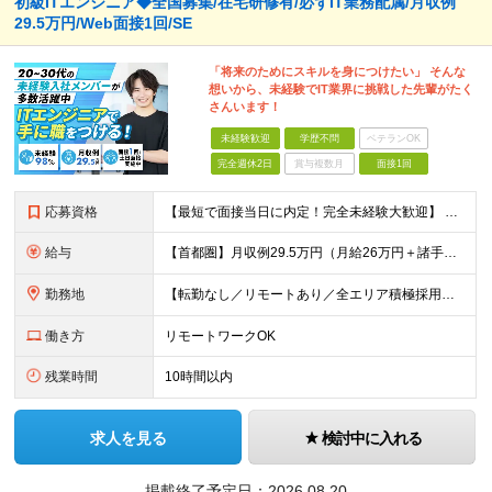
初級ITエンジニア◆全国募集/在宅研修有/必ずIT業務配属/月収例
29.5万円/Web面接1回/SE
「将来のためにスキルを身につけたい」 そんな
想いから、未経験でIT業界に挑戦した先輩がたく
さんいます！
未経験歓迎
学歴不問
ベテランOK
完全週休2日
賞与複数月
面接1回
応募資格
【最短で面接当日に内定！完全未経験大歓迎】 ・業種／職種未経験歓迎 ・社会人デビュー、第二新卒、既卒者大歓迎 ・学歴不問（文系、理系不問） ・20代～30代、男女問わず活躍中 ・服装、髪色自由 ・明確
給与
【首都圏】月収例29.5万円（月給26万円＋諸手当） 【東海・関西】月収例28.5万円（月給25万円＋諸手当） 【九州】月収例26万円（月給23万円＋諸手当） ※経験・スキル・前職給与を踏まえ、総合
勤務地
【転勤なし／リモートあり／全エリア積極採用中】 ・大手企業のプロジェクトが中心 ・勤務エリアは希望を考慮し決定 ・研修はリモートメインで実施します ・U&Iターンの方も大歓迎◎ ＜主なエリア＞ ■首
働き方
リモートワークOK
残業時間
10時間以内
求人を見る
検討中に入れる
掲載終了予定日：
2026.08.20