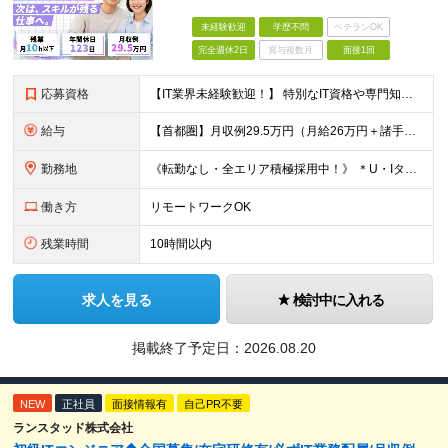
未経験歓迎
学歴不問
ベテランOK
完全週休2日
賞与複数月
面接1回
応募資格
【IT業界未経験歓迎！】 特別なIT資格や専門知識は必要ありません。 ・学歴不問（文系・理系不問） ・第二新卒、既卒の方も歓迎 ・20代を中心に幅広い年代が活躍中 ・基本的なPC操作ができる方 ・タ
給与
【首都圏】月収例29.5万円（月給26万円＋諸手当） 【東海・関西】月収例28.5万円（月給25万円＋諸手当） 【九州】月収例26万円（月給23万円＋諸手当） ※経験・スキル・前職給与を踏まえ、総合
勤務地
《転勤なし・全エリア積極採用中！》 ＊U・Iターンも歓迎 ＊研修はオンライン実施 ★勤務エリアは下記よりお選びいただけます★ 【首都圏】東京・神奈川・千葉・埼玉 【東海】愛知 【関西】大阪、京都、兵庫
働き方
リモートワークOK
残業時間
10時間以内
求人を見る
検討中に入れる
掲載終了予定日：
2026.08.20
NEW
正社員
面接情報有
自己PR不要
ランスタッド株式会社