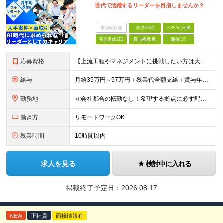
世代で活躍するリーダーを目指しませんか？
未経験歓迎
学歴不問
ベテランOK
完全週休2日
賞与複数月
面接1回
応募資格
【上流工程やマネジメントに挑戦したい方は大歓迎です！】 ★インフラエンジニアとしての実務経験をお持ちの方 ★上記に加え、下記いずれかに該当する方 ・チームのリーダー／サブリーダーの経験をお持ちの方 ・
給与
月給35万円～57万円＋残業代全額支給＋賞与年3.45ヵ月(リーダー経験者) 月給32万円～43万円＋残業代全額支給＋賞与年3.45ヵ月(実務経験者) 入社時想定年収： 490万円～798万円(リー
勤務地
≪会社都合の転勤なし！希望する拠点に必ず配属します。新潟Uターン・Iターン大歓迎！≫ 首都圏(東京、神奈川、千葉、埼玉)または新潟市、長岡市周辺のお客様先または各拠点での勤務となります。 ■東京支社
働き方
リモートワークOK
残業時間
10時間以内
求人を見る
検討中に入れる
掲載終了予定日：
2026.08.17
NEW
正社員
面接情報有