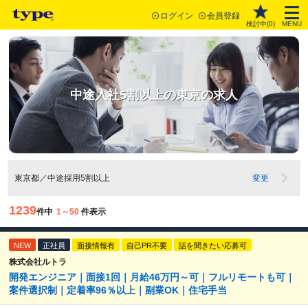
ログイン
会員登録
検討中(
0
)
MENU
中途入社5割以上の東京の求人
東京都／中途採用5割以上
変更
1239
件中
1～50
件表示
NEW
正社員
面接情報有
自己PR不要
話を聞きたい応募可
株式会社ルトラ
開発エンジニア｜面接1回｜月給46万円～可｜フルリモートも可｜
案件選択制｜定着率96％以上｜副業OK｜住宅手当