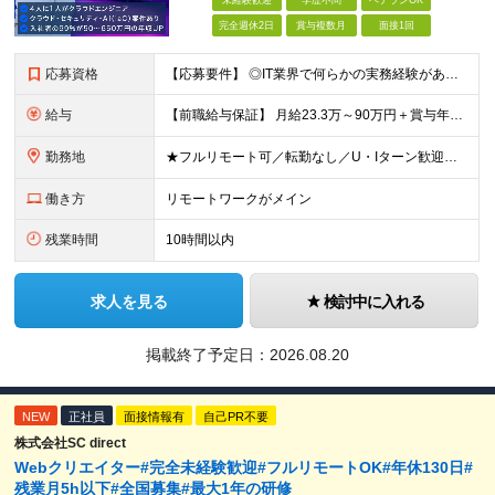
未経験歓迎
学歴不問
ベテランOK
完全週休2日
賞与複数月
面接1回
応募資格
【応募要件】 ◎IT業界で何らかの実務経験がある方 └2～3ヶ月の実務経験のある方は歓迎します！ 例）PCキッティングやモバイル通信基地局の業務経験者など インフラエンジニアとして経験のある方は、
給与
【前職給与保証】 月給23.3万～90万円＋賞与年2回＋インセンティブ ★年収1000万円以上の実績あり！ ※上記月給には月20～30時間分（2万9,300円～21万7,900円）の固定残業代を含み
勤務地
★フルリモート可／転勤なし／U・Iターン歓迎★ ◎勤務地は相談の上、ご自宅近くに調整します！ 【勤務地】 本社、または東京／埼玉／千葉／神奈川／愛知／仙台のクライアント先 ◎完全在宅（フルリモート）
働き方
リモートワークがメイン
残業時間
10時間以内
求人を見る
検討中に入れる
掲載終了予定日：
2026.08.20
NEW
正社員
面接情報有
自己PR不要
株式会社SC direct
Webクリエイター#完全未経験歓迎#フルリモートOK#年休130日#
残業月5h以下#全国募集#最大1年の研修