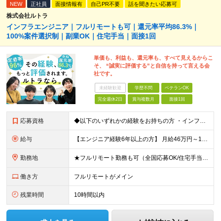
NEW
正社員
面接情報有
自己PR不要
話を聞きたい応募可
株式会社ルトラ
インフラエンジニア｜フルリモートも可｜還元率平均86.3%｜
100%案件選択制｜副業OK｜住宅手当｜面接1回
単価も、利益も、還元率も、すべて見えるからこ
そ、 “誠実に評価する”と自信を持って言える会
社です。
未経験歓迎
学歴不問
ベテランOK
完全週休2日
賞与複数月
面接1回
応募資格
◆以下のいずれかの経験をお持ちの方 ・インフラ設計・構築の実務経験（オンプレ/クラウドどちらもOK） ・クラウド環境下での運用保守に関する実務経験 ◆学歴不問 ＜こんな方は特に歓迎します＞ ◎これま
給与
【エンジニア経験6年以上の方】 月給46万円～100万円（固定残業代含む） ※上記月給には月30時間分の固定残業代（月8万7,400円～月19万円）を含む。超過分は全額支給。 【エンジニア経験4年以
勤務地
★フルリモート勤務も可（全国応募OK/住宅手当を支給します） ※案件によって常駐が必要になる場合があります。 ※希望がない限り、転勤はありません ※U・Iターン歓迎 ★ルトラの社員は全国各地で活躍中
働き方
フルリモートがメイン
残業時間
10時間以内