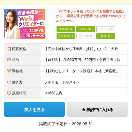
「PCでネットを使うのはいつも検索する程度」
から、 場所を選ばず活躍できる憧れのWebクリ
エイターへ！
未経験歓迎
学歴不問
ベテランOK
完全週休2日
賞与複数月
面接1回
応募資格
【完全未経験からIT業界に挑戦したい方、大歓迎！】 ●応募年齢制限：34歳まで（若年層の長期キャリア形成を図るため） ★学歴不問・転職回数不問 ★第二新卒・社会人デビューOK 【こんな方を求めていま
給与
【首都圏】 月給23万円～50万円＋各種手当＋決算賞与 【大阪】 月給22万円～50万円＋各種手当＋決算賞与 【愛知】 月給21.5万円～50万円＋各種手当＋決算賞与 【福岡・宮城】 月給20万
勤務地
【転勤なし／U・Iターン歓迎】 本社（新宿区）、大阪支店、名古屋支店または東京都・神奈川県・千葉県・埼玉県・愛知県・大阪府・福岡県をはじめ、全国のプロジェクト先 ※ご希望を最大限考慮して配属先を決定
働き方
フルリモートがメイン
残業時間
10時間以内
求人を見る
検討中に入れる
掲載終了予定日：
2026.08.31