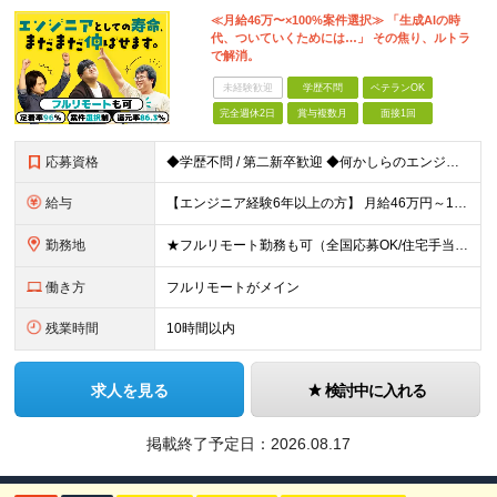
≪月給46万〜×100%案件選択≫ 「生成AIの時
代、ついていくためには…」 その焦り、ルトラ
で解消。
未経験歓迎
学歴不問
ベテランOK
完全週休2日
賞与複数月
面接1回
応募資格
◆学歴不問 / 第二新卒歓迎 ◆何かしらのエンジニア経験をお持ちの方 （言語・期間・フェーズ不問） 経験浅めの方も遠慮なくご応募ください！ ■入社前Q＆A ────── ◎実力に見合った報酬が手に
給与
【エンジニア経験6年以上の方】 月給46万円～100万円（固定残業代含む） ※上記月給には月30時間分の固定残業代（月8万7,400円～月19万円）を含む。超過分は全額支給。 【エンジニア経験4年以
勤務地
★フルリモート勤務も可（全国応募OK/住宅手当を支給します） ※案件によって常駐が必要になる場合があります。 ※希望がない限り、転勤はありません ※U・Iターン歓迎 ★ルトラの社員は全国各地で活躍中
働き方
フルリモートがメイン
残業時間
10時間以内
求人を見る
検討中に入れる
掲載終了予定日：
2026.08.17