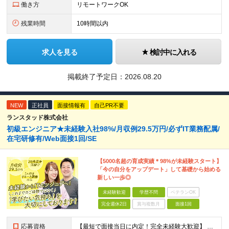
働き方
リモートワークOK
残業時間
10時間以内
求人を見る
検討中に入れる
掲載終了予定日：
2026.08.20
NEW
正社員
面接情報有
自己PR不要
ランスタッド株式会社
初級エンジニア★未経験入社98%/月収例29.5万円/必ずIT業務配属/
在宅研修有/Web面接1回/SE
【5000名超の育成実績＊98%が未経験スタート】
「今の自分をアップデート」して基礎から始める
新しい一歩◎
未経験歓迎
学歴不問
ベテランOK
完全週休2日
賞与複数月
面接1回
応募資格
【最短で面接当日に内定！完全未経験大歓迎】 ・業種／職種未経験歓迎 ・社会人デビュー、第二新卒、既卒者大歓迎 ・学歴不問（文系、理系不問） ・20代～30代、男女問わず活躍中 ・服装、髪色自由 ・明確