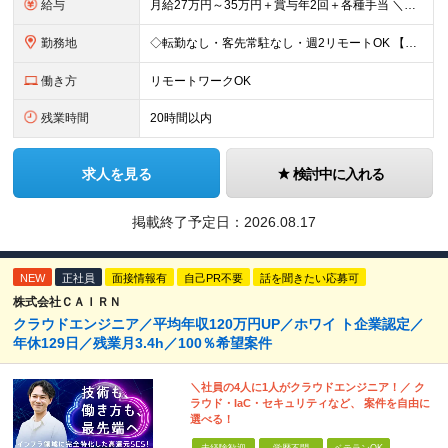
給与
月給27万円～35万円＋賞与年2回＋各種手当 ＼豊かな経験がある方はさらに加給！／ 月給35万円～40万円＋賞与年2回＋各種手当 ※ご経験やスキル、前職給等を考慮して給与額を決定します
勤務地
◇転勤なし・客先常駐なし・週2リモートOK 【本社】東京都台東区上野7-2-8 岡田タイルビル702 【第1分室】東京都台東区上野7-6-10 MSKビル4階 【第2分室】東京都台東区上野7-8-2
働き方
リモートワークOK
残業時間
20時間以内
求人を見る
検討中に入れる
掲載終了予定日：
2026.08.17
NEW
正社員
面接情報有
自己PR不要
話を聞きたい応募可
株式会社ＣＡＩＲＮ
クラウドエンジニア／平均年収120万円UP／ホワイ ト企業認定／
年休129日／残業月3.4h／100％希望案件
＼社員の4人に1人がクラウドエンジニア！／ ク
ラウド・IaC・セキュリティなど、 案件を自由に
選べる！