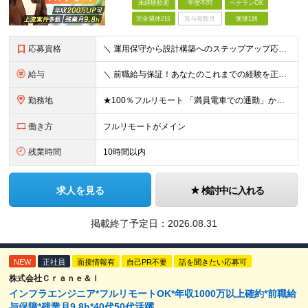
未経験歓迎
学歴不問
ベテランOK
完全週休2日
賞与複数月
面接1回
応募資格
＼ 運用保守から設計構築へのステップアップ応援！ ／ ★学歴・分野不問（運用保守経験のみでも歓迎） ★「設計・構築に挑戦したい」「市場価値を高めたい」という意欲を重視！ ┗豊富な案件（SIer直下など
給与
＼ 前職給与保証！あなたのこれまでの経験を正当評価 ／ ★月収50万円～スタート！【年俸600万～1,162万8,000円（12分割）】 ――「頑張りが給与に直結しない…」そんな不満とは無縁の環境で
勤務地
★100％フルリモート 「満員電車での通勤」から卒業できます！ ★転勤なし 【本社】 東京都新宿区神楽坂1-2 研究社英語センタービル3階 本社またはプロジェクト先にて勤務いただきます！ ※プロジ
働き方
フルリモートがメイン
残業時間
10時間以内
求人を見る
検討中に入れる
掲載終了予定日：
2026.08.31
NEW
正社員
面接情報有
自己PR不要
話を聞きたい応募可
株式会社Ｃｒａｎｅ＆Ｉ
インフラエンジニア*フルリモートOK*年収1000万以上確約*前職給
与保障*残業月9.8h*40代50代活躍