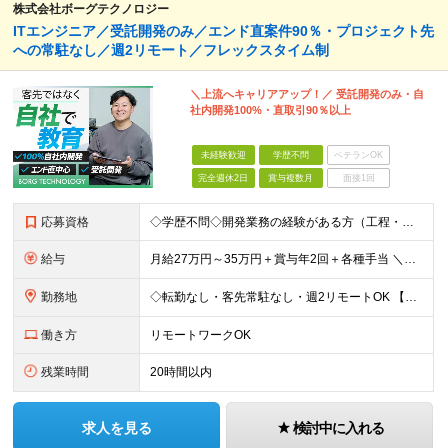
株式会社ボーグテクノロジー
ITエンジニア／受託開発のみ／エンド直案件90％・プロジェクト先
への常駐なし／週2リモート／フレックスタイム制
＼上流へキャリアアップ！／ 受託開発のみ・自
社内開発100%・直取引90％以上
未経験歓迎
学歴不問
ベテランOK
完全週休2日
賞与複数月
面接1回
応募資格
◇学歴不問◇開発業務の経験がある方（工程・年数不問）／人柄重視の採用です 必須条件―MUST― ■開発業務の経験がある方（工程・年数不問） ＼こんな方はより歓迎／※必須ではありません ￥C#、Ja
給与
月給27万円～35万円＋賞与年2回＋各種手当 ＼豊かな経験がある方はさらに加給！／ 月給35万円～40万円＋賞与年2回＋各種手当 ※ご経験やスキル、前職給等を考慮して給与額を決定します
勤務地
◇転勤なし・客先常駐なし・週2リモートOK 【本社】東京都台東区上野7-2-8 岡田タイルビル702 【第1分室】東京都台東区上野7-6-10 MSKビル4階 【第2分室】東京都台東区上野7-8-2
働き方
リモートワークOK
残業時間
20時間以内
求人を見る
検討中に入れる