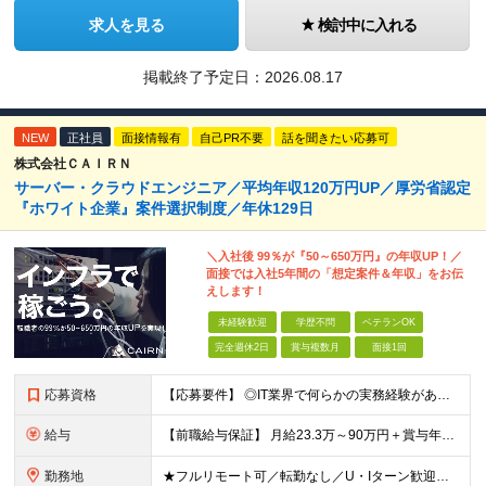
求人を見る
検討中に入れる
掲載終了予定日：
2026.08.17
NEW
正社員
面接情報有
自己PR不要
話を聞きたい応募可
株式会社ＣＡＩＲＮ
サーバー・クラウドエンジニア／平均年収120万円UP／厚労省認定
『ホワイト企業』案件選択制度／年休129日
＼入社後 99％が『50～650万円』の年収UP！／
面接では入社5年間の「想定案件＆年収」をお伝
えします！
未経験歓迎
学歴不問
ベテランOK
完全週休2日
賞与複数月
面接1回
応募資格
【応募要件】 ◎IT業界で何らかの実務経験がある方 └2～3ヶ月の実務経験のある方は歓迎します！ 例）PCキッティングやモバイル通信基地局の業務経験者など インフラエンジニアとして経験のある方は、
給与
【前職給与保証】 月給23.3万～90万円＋賞与年2回＋インセンティブ ★年収1000万円以上の実績あり！ ※上記月給には月20～30時間分（2万9,300円～21万7,900円）の固定残業代を含み
勤務地
★フルリモート可／転勤なし／U・Iターン歓迎★ ◎勤務地は相談の上、ご自宅近くに調整します！ 【勤務地】 本社、または東京／埼玉／千葉／神奈川／愛知／仙台のクライアント先 ◎完全在宅（フルリモート）