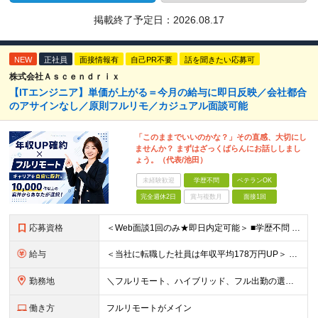
掲載終了予定日：
2026.08.17
NEW
正社員
面接情報有
自己PR不要
話を聞きたい応募可
株式会社Ａｓｃｅｎｄｒｉｘ
【ITエンジニア】単価が上がる＝今月の給与に即日反映／会社都合
のアサインなし／原則フルリモ／カジュアル面談可能
「このままでいいのかな？」その直感、大切にし
ませんか？ まずはざっくばらんにお話ししまし
ょう。（代表/池田）
未経験歓迎
学歴不問
ベテランOK
完全週休2日
賞与複数月
面接1回
応募資格
＜Web面談1回のみ★即日内定可能＞ ■学歴不問 ■エンジニアとしての実務経験1年以上 （開発・インフラ・技術・工程など不問）
給与
＜当社に転職した社員は年収平均178万円UP＞ 月給45万円～120万円＋賞与＋各手当 ※経験・能力などを考慮の上、決定します ※案件の契約内容（月単金など）や昇給、賞与額はすべてシステム上で開示し
勤務地
＼フルリモート、ハイブリッド、フル出勤の選択可＆帰社日なし／ 【下記エリアを中心とするクライアント先または自宅にて勤務】 ■首都圏：東京・埼玉・千葉・神奈川 ■関西：大阪・兵庫・京都・滋賀・奈良・和
働き方
フルリモートがメイン