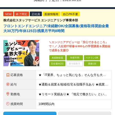
NEW
終了間近
正社員
面接情報有
自己PR不要
株式会社スタッフサービス エンジニアリング事業本部
フロントエンドエンジニア/未経験OK/全国募集/資格取得奨励金最
大30万円/年休125日/残業月平均8時間
＼エンジニアデビューは「安心できるところ」
で！／ 入社前IT研修＆900もの学習講座＆奨励金
で成長を支援◎
未経験歓迎
学歴不問
ベテランOK
完全週休2日
賞与複数月
面接1回
応募資格
★「IT業界、ちょっと気になる」そんな方も大歓迎！ ■学歴不問 ■未経験・第二新卒歓迎 ■知識・経験はこれから身につけていければOK！ □■ステップアップ■□ 社内システム開発やインフラ構築などジャ
給与
★通勤＆就業＆地域/住宅＆役職手当あり ★残業代は全額支給 ★選べる給与制度あり！ ■東京・神奈川・千葉・埼玉勤務の場合 月給24.5万円～55万円＋諸手当 （残業代は全額支給） (20,000円の
勤務地
★リモート実績あり★ 『地元で働きたい』という希望に、業界トップクラス約7,000件の取引事業所数、90,000件以上のプロジェクトから検討をいたします。 全国の取引先での就業となります（沖縄を除
残業時間
10時間以内