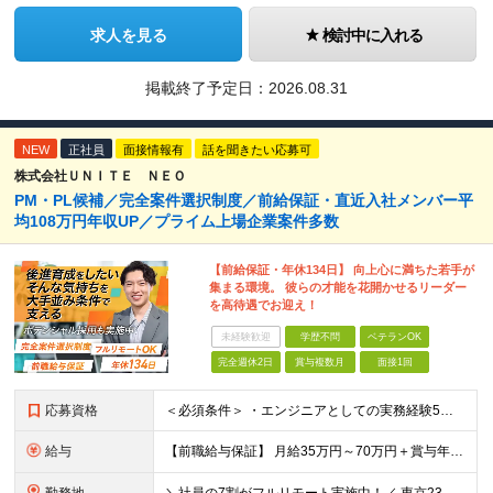
求人を見る
検討中に入れる
掲載終了予定日：
2026.08.31
NEW
正社員
面接情報有
話を聞きたい応募可
株式会社ＵＮＩＴＥ ＮＥＯ
PM・PL候補／完全案件選択制度／前給保証・直近入社メンバー平
均108万円年収UP／プライム上場企業案件多数
【前給保証・年休134日】 向上心に満ちた若手が
集まる環境。 彼らの才能を花開かせるリーダー
を高待遇でお迎え！
未経験歓迎
学歴不問
ベテランOK
完全週休2日
賞与複数月
面接1回
応募資格
＜必須条件＞ ・エンジニアとしての実務経験5年以上 ＜尚可条件＞ ・PM、PL経験 ・後輩指導やチームリーダーなど、何らかのリード経験 ※リーダー未経験の方のご応募も大歓迎です！ポテンシャル採用を
給与
【前職給与保証】 月給35万円～70万円＋賞与年2回＋各種手当 ※前職の給与・スキル・経験を考慮の上、決定いたします。 ※月給には固定残業代（月30時間分／5万円～10万円）を含みます。超過分は別途