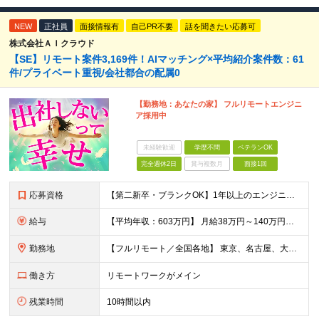
NEW
正社員
面接情報有
自己PR不要
話を聞きたい応募可
株式会社ＡＩクラウド
【SE】リモート案件3,169件！AIマッチング×平均紹介案件数：61
件/プライベート重視/会社都合の配属0
【勤務地：あなたの家】 フルリモートエンジニ
ア採用中
未経験歓迎
学歴不問
ベテランOK
完全週休2日
賞与複数月
面接1回
応募資格
【第二新卒・ブランクOK】1年以上のエンジニア経験がある方(開発・インフラ・工程・言語一切不問） 文理・学歴不問 【歓迎条件】 ◆AI・クラウド案件に参画したい方 ◆下流工程から上流工程へステップア
給与
【平均年収：603万円】 月給38万円～140万円＋諸手当（経験者） 【平均年収603万円】 ※案件の契約内容や昇給額などはすべて開示します。 ※経験や能力を考慮し決定します。 ※月給には固定残業
勤務地
【フルリモート／全国各地】 東京、名古屋、大阪、福岡を中心とした全国のプロジェクトにアサイン。 ※プロジェクトは完全選択制です。 ※フルリモート、ハイブリッド型、常駐案件から自由に選択可能です。 ※転
働き方
リモートワークがメイン
残業時間
10時間以内