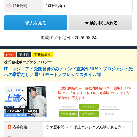
残業時間
10時間以内
求人を見る
検討中に入れる
掲載終了予定日：
2026.08.24
NEW
正社員
面接情報有
株式会社ボーグテクノロジー
ITエンジニア／受託開発のみ／エンド直案件90％・プロジェクト先
への常駐なし／週2リモート／フレックスタイム制
＼受託開発のみ・自社内開発100%・直取引90％
以上／ 「キャリアもスキルも今以上に」そんな
気持ちに応えます
未経験歓迎
学歴不問
ベテランOK
完全週休2日
賞与複数月
面接1回
応募資格
◇学歴不問◇1年以上エンジニア経験がある方／人柄重視の採用です 必須条件―MUST― ■1年以上エンジニア経験がある方 ■C#、Java、Node.js、VB.NETを使った実務経験がある方 ＼こ