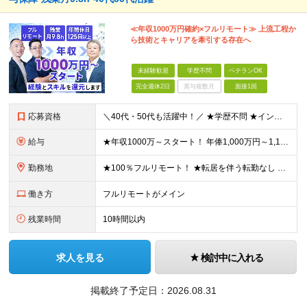
≪年収1000万円確約×フルリモート≫ 上流工程か
ら技術とキャリアを牽引する存在へ
未経験歓迎
学歴不問
ベテランOK
完全週休2日
賞与複数月
面接1回
応募資格
＼40代・50代も活躍中！／ ★学歴不問 ★インフラエンジニアの経験を5年以上お持ちの方 ≪こんな方にピッタリです！≫ ◎自身の市場価値を正当に評価してほしい ◎今より年収をアップさせたい ◎多彩な
給与
★年収1000万～スタート！ 年俸1,000万円～1,162万8,000円（12分割） ※経験・スキルを考慮の上決定します ※上記金額には固定残業代（月30h分・158,400円～184,000円
勤務地
★100％フルリモート！ ★転居を伴う転勤なし 本社またはプロジェクト先にて勤務いただきます！ ※プロジェクト先は一都三県及び23区内がメイン 【本社】 東京都新宿区神楽坂1-2 研究社英語センタ
働き方
フルリモートがメイン
残業時間
10時間以内
求人を見る
検討中に入れる
掲載終了予定日：
2026.08.31