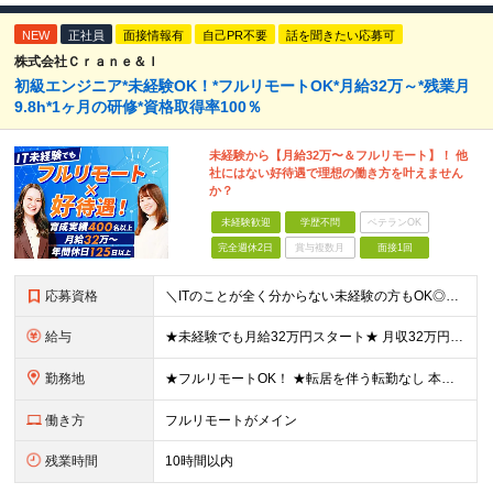
NEW
正社員
面接情報有
自己PR不要
話を聞きたい応募可
株式会社Ｃｒａｎｅ＆Ｉ
初級エンジニア*未経験OK！*フルリモートOK*月給32万～*残業月
9.8h*1ヶ月の研修*資格取得率100％
未経験から【月給32万〜＆フルリモート】！ 他
社にはない好待遇で理想の働き方を叶えません
か？
未経験歓迎
学歴不問
ベテランOK
完全週休2日
賞与複数月
面接1回
応募資格
＼ITのことが全く分からない未経験の方もOK◎／≪ポテンシャル採用実施中≫ ★未経験OK！フリータからの正社員デビューもOK！ ★学歴不問 ≪こんな方にピッタリです！≫ ◎未経験から本気でエンジニア
給与
★未経験でも月給32万円スタート★ 月収32万円～35万円＋各種手当（資格手当だけで毎月15万の上乗せ実績あり！） ★資格手当豊富！1資格につき最大3万円支給 ★功績手当の導入で、毎月のお給与に上乗
勤務地
★フルリモートOK！ ★転居を伴う転勤なし 本社またはプロジェクト先にて勤務いただきます！ ※プロジェクト先は一都三県及び23区内がメイン 【本社】 東京都新宿区神楽坂1-2 研究社英語センタービ
働き方
フルリモートがメイン
残業時間
10時間以内