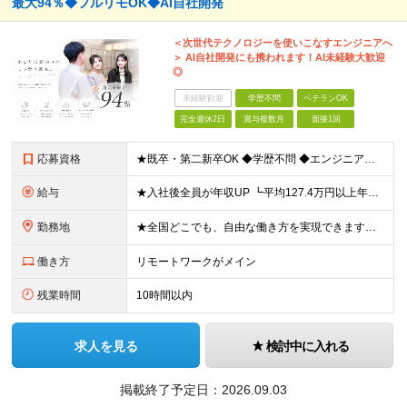
最大94％◆フルリモOK◆AI自社開発
＜次世代テクノロジーを使いこなすエンジニアへ
＞ AI自社開発にも携われます！AI未経験大歓迎
◎
未経験歓迎
学歴不問
ベテランOK
完全週休2日
賞与複数月
面接1回
応募資格
★既卒・第二新卒OK ◆学歴不問 ◆エンジニアとしての何かしらの実務経験が1年以上ある方 ※AI未経験者大歓迎 ★意欲重視の採用です！ 「経歴に自信がない」という方も、"今後挑戦したいこと""スキル
給与
★入社後全員が年収UP ┗平均127.4万円以上年収UP！ ┗最大390万円UPの実績もあり 月給35万円～100万円＋決算賞与＋各種手当 【 給与イメージ 】 ■経験1年以上…月給35万円～＋決
勤務地
★全国どこでも、自由な働き方を実現できます！ 全国のプロジェクト先やフルリモート環境での勤務も可能です。 ＼自由度の高い働き方、叶えます／ □フルリモートで働きたい □ハイブリットに働きたい □家庭
働き方
リモートワークがメイン
残業時間
10時間以内
求人を見る
検討中に入れる
掲載終了予定日：
2026.09.03