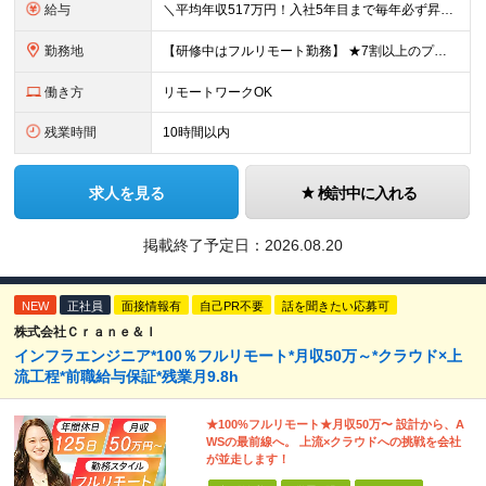
給与
＼平均年収517万円！入社5年目まで毎年必ず昇給／ ■賞与年3回 ■年収800万円以上も可 ■入社3年以上の平均年収469.2万円 月給23万2000円以上＋賞与年3回＋各種手当 ☆入社5年目まで最
勤務地
【研修中はフルリモート勤務】 ★7割以上のプロジェクトでリモートワークを導入 ★一都三県のプロジェクト先 ★転居を伴う転勤なし ＜プロジェクト先＞ 東京・神奈川・千葉・埼玉でのプロジェクト先にて勤務
働き方
リモートワークOK
残業時間
10時間以内
求人を見る
検討中に入れる
掲載終了予定日：
2026.08.20
NEW
正社員
面接情報有
自己PR不要
話を聞きたい応募可
株式会社Ｃｒａｎｅ＆Ｉ
インフラエンジニア*100％フルリモート*月収50万～*クラウド×上
流工程*前職給与保証*残業月9.8h
★100%フルリモート★月収50万〜 設計から、A
WSの最前線へ。 上流×クラウドへの挑戦を会社
が並走します！