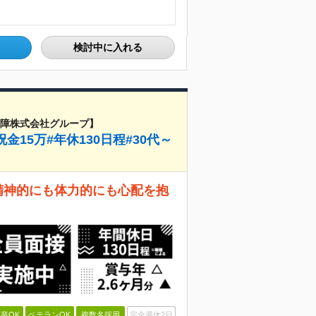
検討中に入れる
保障株式会社グループ】
15万#年休130日程#30代～
精神的にも体力的にも心配を抱
卒OK
ベテランOK
複数名採用
完全週休2日