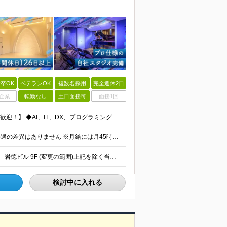
卒OK
ベテランOK
複数名採用
完全週休2日
企業
転勤なし
土日面接可
面接1回
【エンジニア経験を活かしてAI領域に挑戦したい方、大歓迎！】 ◆AI、IT、DX、プログラミング等を学んだ経験がある方 ◆学歴不問 ＼こんな方にぴったりです／ ◆自分のアイディアで業務を改善し、仲間
月給30万円～ ※試用期間6ヶ月あり。期間中の給与・待遇の差異はありません ※月給には月45時間分の固定残業代（月7万8,000円～）を含みます ※超過分は別途支給します
【恵比寿勤務・転勤なし】 東京都渋谷区恵比寿南1-1-9 岩徳ビル 9F (変更の範囲)上記を除く当社関連勤務地
検討中に入れる