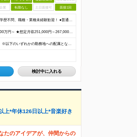
企業
転勤なし
土日面接可
面接1回
＜ご応募いただいた方【全員と面接】いたします！＞ ●学歴不問、職種・業種未経験歓迎！ ●普通自動車免許をお持ちの方（AT限定可） ●65歳未満の方（定年年齢を上限とするため） 【こういった方も大歓迎
★賞与年2回（昨年度実績2.6ヶ月分）支給 ★想定年収400万円～ ★想定月収251,000円～267,000円 ★入社祝い金15万円あり（規定あり） 月給221,000円～236,000円＋残業手
★勤務地は神奈川県内のみ（全15拠点から希望を考慮） ※以下のいずれかの勤務地への配属となります ※車・バイク通勤OK ※転居を伴う転勤はありません ・神奈川県藤沢市朝日町（最寄り駅：藤沢駅） ・神
検討中に入れる
以上*年休126日以上*音楽好き
あなたのアイデアが、仲間からの