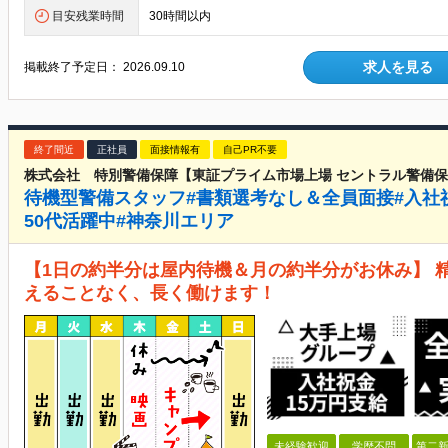
目安残業時間
30時間以内
求人を見る
掲載終了予定日：
2026.09.10
終了間近
正社員
面接情報有
自己PR不要
株式会社 特別警備保障【東証プライム市場上場 セントラル警備
待機型警備スタッフ#書類選考なし＆全員面接#入社祝金
50代活躍中#神奈川エリア
【1日の約半分は屋内待機＆月の約半分がお休み】 
えることなく、長く働けます！
未経験歓迎
学歴不問
第二新