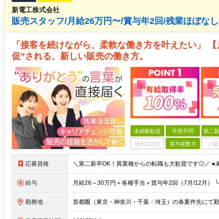
新電工株式会社
販売スタッフ/月給26万円〜/賞与年2回/残業ほぼな
「接客を続けながら、柔軟な働き方を叶えたい」 【
促”される、新しい販売の働き方。
未経験歓迎
学歴不問
第二新
休日120日
賞与複数月
上場
応募資格
給与
勤務地