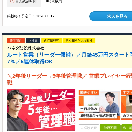
目安残業時間
10時間以内
求人を見る
掲載終了予定日：
2026.08.17
終了間近
正社員
面接情報有
話を聞きたい応募可
ハネダ防設株式会社
ルート営業（リーダー候補）／月給45万円スタート
7％／5連休取得OK
＼2年後リーダー→5年後管理職／ 営業プレイヤー
戦
未経験歓迎
学歴不問
第二新