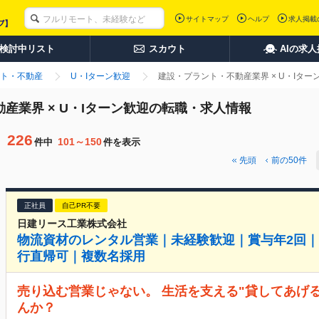
サイトマップ
ヘルプ
求人掲載
検討中リスト
スカウト
AIの求
ト・不動産
U・Iターン歓迎
建設・プラント・不動産業界 × U・Iタ
動産業界 × U・Iターン歓迎の転職・求人情報
226
101～150
件中
件を表示
先頭
前の
50
件
正社員
自己PR不要
日建リース工業株式会社
物流資材のレンタル営業｜未経験歓迎｜賞与年2回｜
行直帰可｜複数名採用
売り込む営業じゃない。 生活を支える"貸してあげ
んか？