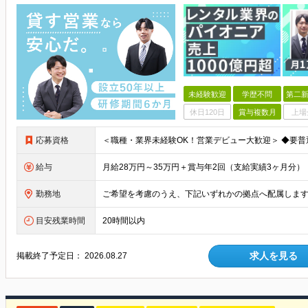
未経験歓迎
学歴不問
第二新
休日120日
賞与複数月
上場
応募資格
給与
勤務地
目安残業時間
20時間以内
求人を見る
掲載終了予定日：
2026.08.27