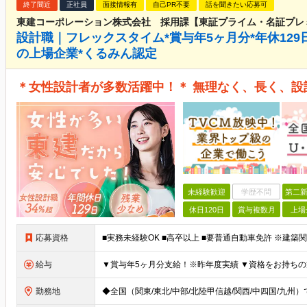
終了間近
正社員
面接情報有
自己PR不要
話を聞きたい応募可
東建コーポレーション株式会社 採用課【東証プライム・名証プレ
設計職｜フレックスタイム*賞与年5ヶ月分*年休129日
の上場企業*くるみん認定
＊女性設計者が多数活躍中！＊ 無理なく、長く、設
未経験歓迎
学歴不問
第二新
休日120日
賞与複数月
上場
応募資格
給与
勤務地