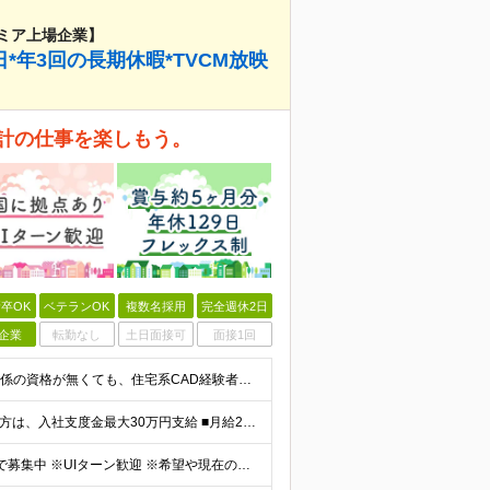
ミア上場企業】
*年3回の長期休暇*TVCM放映
計の仕事を楽しもう。
卒OK
ベテランOK
複数名採用
完全週休2日
企業
転勤なし
土日面接可
面接1回
■実務未経験OK ■高卒以上 ■要普通自動車免許 ※建築関係の資格が無くても、住宅系CAD経験者、または建築関係の資格について受験資格をお持ちの方も歓迎いたします！ ＜女性の設計職も増えています！
▼賞与年5ヶ月分支給！※昨年度実績 ▼資格をお持ちの方は、入社支度金最大30万円支給 ■月給23万～40万円＋賞与年2回＋残業代全額支給＋資格手当＋家族手当ほか ┗一級建築士になると月3～5万円UP
◆全国（関東/東北/中部/北陸甲信越/関西/中四国/九州）で募集中 ※UIターン歓迎 ※希望や現在のお住まいを考慮！面接時に希望の勤務地をお聞かせください ◆本社所在地 愛知県名古屋市中区丸の内2-