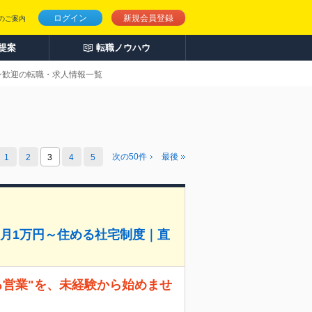
ログイン
新規会員登録
のご案内
人提案
転職ノウハウ
ーン歓迎の転職・求人情報一覧
次の
50
件
最後
1
2
3
4
5
月1万円～住める社宅制度｜直
る営業"を、未経験から始めませ