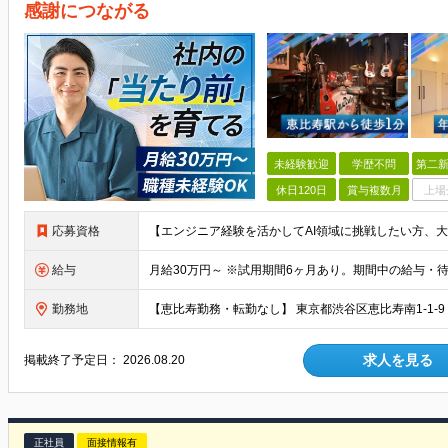
感謝につながる
未経験歓迎
学歴不問
第二新
休日120日
賞与複数月
上場
応募資格
給与
勤務地
求人を見る
掲載終了予定日：
2026.08.20
正社員
面接情報有