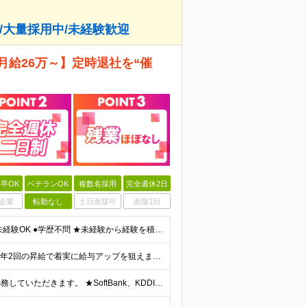
し/大量採用中/未経験歓迎
月給26万～】定時退社を“催
卒OK
ベテランOK
複数名採用
完全週休2日
企業
転勤なし
土日面接可
面接1回
＼第二新卒OK！異業種からの転職も大歓迎です◎／ ●未経験OK ●学歴不問 ★未経験から経験を積んで、キャリアの幅を広げたい方も大歓迎！
月給26～30万円＋各種手当＋賞与年2回（7月/12月） └年2回の昇給で着実に給与アップを狙えます◎ ※経験・スキル、前職給与を考慮の上、当社規定により優遇します。 ※試用期間6か月あり（資格手当
首都圏（東京・神奈川・千葉・埼玉）の各案件先にて勤務していただきます。 ★SoftBank、KDDI、docomoなどの大手携帯キャリアショップまたは量販店、商業施設などでの勤務！ ★常設店かイベント