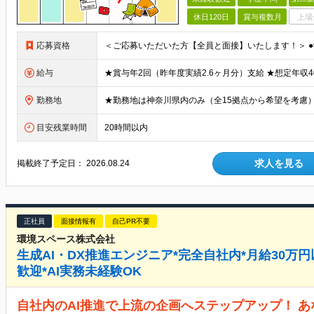
休日120日
賞与複数月
上場
応募資格
給与
勤務地
目安残業時間
20時間以内
求人を見る
掲載終了予定日：
2026.08.24
正社員
面接情報有
自己PR不要
環境スペース株式会社
生成AI・DX推進エンジニア*完全自社内*月給30万円
歓迎*AI実務未経験OK
自社内のAI推進で上流の企画へステップアップ！ 