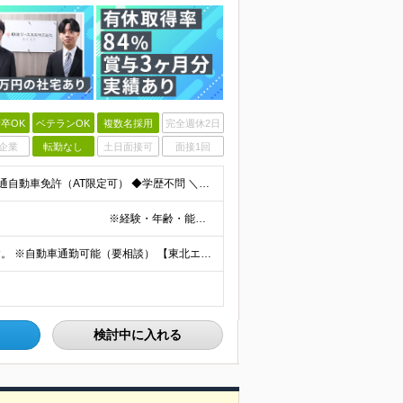
卒OK
ベテランOK
複数名採用
完全週休2日
企業
転勤なし
土日面接可
面接1回
＜職種・業界未経験OK！営業デビュー大歓迎＞ ◆要普通自動車免許（AT限定可） ◆学歴不問 ＼当てはまる方、ぜひご応募ください！／ □人と話すことや、人の役に立つことが好き □未経験から営業として成
月給28万円～35万円＋賞与年2回（支給実績3ヶ月分） ※経験・年齢・能力を考慮の上、当社規定により決定します。 ※上記月給には固定残業代(25時間分／47,314円～)
ご希望を考慮のうえ、下記いずれかの拠点へ配属します。 ※自動車通勤可能（要相談） 【東北エリア】 仙台支店、盛岡支店、福島支店 【関東エリア】 東京本社、東京支店、埼玉支店、千葉支店、群馬支店、東
検討中に入れる