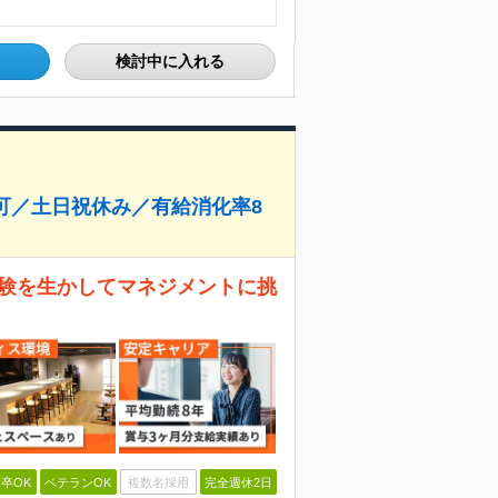
検討中に入れる
可／土日祝休み／有給消化率8
経験を生かしてマネジメントに挑
卒OK
ベテランOK
複数名採用
完全週休2日