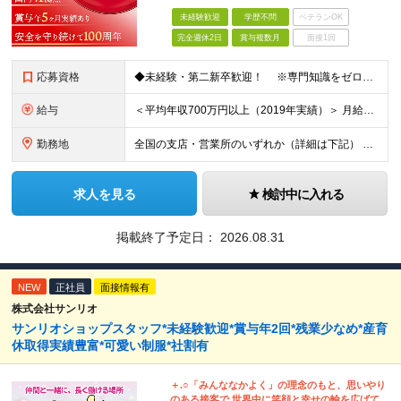
未経験歓迎
学歴不問
ベテランOK
完全週休2日
賞与複数月
面接1回
応募資格
◆未経験・第二新卒歓迎！ ※専門知識をゼロから習得できる研修制度があります！ ◆学歴不問
給与
＜平均年収700万円以上（2019年実績）＞ 月給21万1000円以上＋賞与年2回 ※上記は基本給です。別途、各種手当を支給いたします ※経験・能力を考慮の上、当社規程により優遇いたします ※試用
勤務地
全国の支店・営業所のいずれか（詳細は下記） ※入社直後はお住まいから通える範囲の支店・営業所に配属 （入社直後の転勤はありません） ※U・Iターン歓迎（社宅・独身寮完備） ＜北海道・東北エリア＞
求人を見る
検討中に入れる
掲載終了予定日：
2026.08.31
NEW
正社員
面接情報有
株式会社サンリオ
サンリオショップスタッフ*未経験歓迎*賞与年2回*残業少なめ*産育
休取得実績豊富*可愛い制服*社割有
＋.○「みんななかよく」の理念のもと、思いやり
のある接客で 世界中に笑顔と幸せの輪を広げて