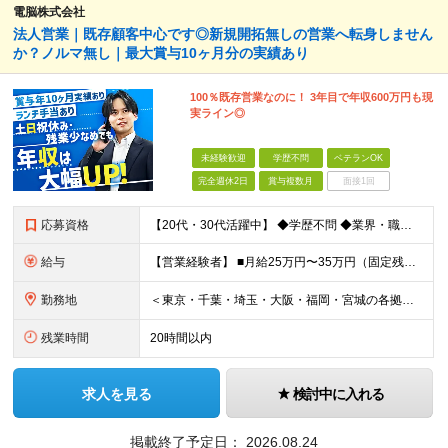
電脳株式会社
法人営業｜既存顧客中心です◎新規開拓無しの営業へ転身しません
か？ノルマ無し｜最大賞与10ヶ月分の実績あり
100％既存営業なのに！ 3年目で年収600万円も現
実ライン◎
未経験歓迎
学歴不問
ベテランOK
完全週休2日
賞与複数月
面接1回
応募資格
【20代・30代活躍中】 ◆学歴不問 ◆業界・職種未経験OK ＼こんな方にぴったりです／ □ 飛び込みやテレアポなどの新規開拓に疲れてしまった □100％既存営業で、お客さまとじっくり信頼関係を築き
給与
【営業経験者】 ■⽉給25万円〜35万円（固定残業代含む）＋等級⼿当＋インセンティブ＋賞与年2回（昨年度実績最⼤10カ⽉分） ※固定残業代は残業の有無に関わらず、⽉20時間分：3万4000円〜4万75
勤務地
＜東京・千葉・埼⽟・⼤阪・福岡・宮城の各拠点＞ ※勤務地は希望を考慮して決定します ※直⾏直帰OK ※転勤は基本的にありませんが、希望次第で別拠点への異動も可 ※全拠点オフィス内禁煙 ■東京本社
残業時間
20時間以内
求人を見る
検討中に入れる
掲載終了予定日：
2026.08.24