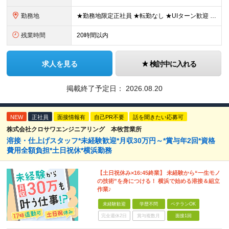
勤務地
★勤務地限定正社員 ★転勤なし ★UIターン歓迎 ★マイカー通勤OK 【袋井営業所】 静岡県袋井市山科3088-2
残業時間
20時間以内
求人を見る
検討中に入れる
掲載終了予定日：
2026.08.20
NEW
正社員
面接情報有
自己PR不要
話を聞きたい応募可
株式会社クロサワエンジニアリング 本牧営業所
溶接・仕上げスタッフ*未経験歓迎*月収30万円～*賞与年2回*資格
費用全額負担*土日祝休*横浜勤務
【土日祝休み×16:45終業】 未経験から“一生モノ
の技術”を身につける！ 横浜で始める溶接＆組立
作業♪
未経験歓迎
学歴不問
ベテランOK
完全週休2日
賞与複数月
面接1回