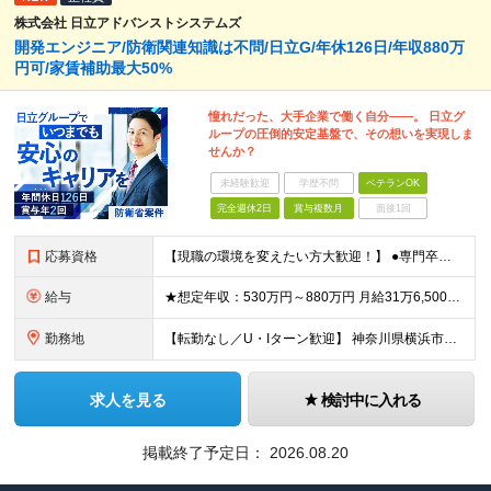
株式会社 日立アドバンストシステムズ
開発エンジニア/防衛関連知識は不問/日立G/年休126日/年収880万
円可/家賃補助最大50%
憧れだった、大手企業で働く自分――。 日立グ
ループの圧倒的安定基盤で、その想いを実現しま
せんか？
未経験歓迎
学歴不問
ベテランOK
完全週休2日
賞与複数月
面接1回
応募資格
【現職の環境を変えたい方大歓迎！】 ●専門卒以上 ●何らかのアプリケーション開発経験をお持ちの方 ※担当フェーズ（設計・構築・試験・保守など）、開発言語、防衛分野の知識は一切不問です！ ★求める人
給与
★想定年収：530万円～880万円 月給31万6,500円～47万2,500円＋賞与年2回＋各種手当 ※経験・年齢・スキルを考慮の上、当社規定により決定します。 ※残業代は別途全額支給します。 ※
勤務地
【転勤なし／U・Iターン歓迎】 神奈川県横浜市戸塚区吉田町292番地 ※(変更の範囲)上記を除く当社関連勤務地
求人を見る
検討中に入れる
掲載終了予定日：
2026.08.20