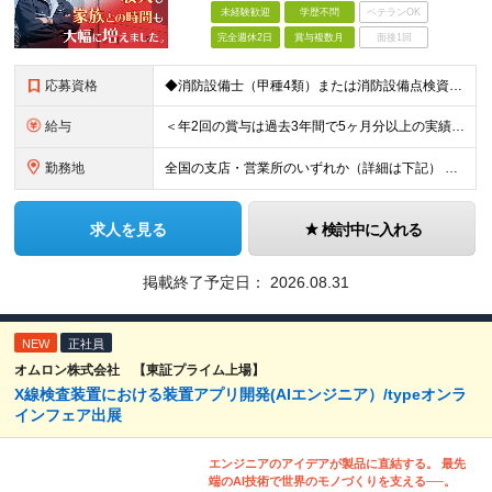
未経験歓迎
学歴不問
ベテランOK
完全週休2日
賞与複数月
面接1回
応募資格
◆消防設備士（甲種4類）または消防設備点検資格者の資格を保有している方 ◆学歴不問
給与
＜年2回の賞与は過去3年間で5ヶ月分以上の実績あり！＞ 月給21万1000円以上＋賞与年2回 ※上記は基本給です。別途、各種手当を支給いたします ※経験・能力を考慮の上、当社規程により優遇いたしま
勤務地
全国の支店・営業所のいずれか（詳細は下記） ※入社直後はお住まいから通える範囲の支店・営業所に配属 （入社直後の転勤はありません） ※U・Iターン歓迎（社宅・独身寮完備） ＜北海道・東北エリア＞
求人を見る
検討中に入れる
掲載終了予定日：
2026.08.31
NEW
正社員
オムロン株式会社 【東証プライム上場】
X線検査装置における装置アプリ開発(AIエンジニア）/typeオンラ
インフェア出展
エンジニアのアイデアが製品に直結する。 最先
端のAI技術で世界のモノづくりを支える──。