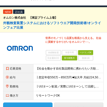
NEW
正社員
オムロン株式会社 【東証プライム上場】
外観検査装置システムにおけるソフトウエア開発技術者/オンライ
ンフェア出展
世界のモノづくり品質を根底から支える。 社会
に貢献するやりがいをオムロンで──。
未経験歓迎
学歴不問
ベテランOK
完全週休2日
賞与複数月
面接1回
応募資格
【社会を動かす自社製品開発に携わりたい方歓迎】 ┃必須条件 ■装置、設備向けソフトウェア開発経験 ■C/C++、C#いずれかの開発経験 ■ソフトウェア開発における要件整理、仕様定義の経験 ■短大卒以上
給与
┃想定年収550万～850万円 ■短大卒 月給224,500円～ ■高専卒 月給262,000円～ ■大学卒 月給287,000円～ ■修士了 月給314,000円～ ■博士了 月給355,
勤務地
┃UIJターン歓迎／実際にUIJターンして活躍している社員多数 ┃マイカー、バイク通勤可 ◇京都・大阪からのアクセスも良好 └京都駅から約20分 └大阪駅から約50分 【草津事業所】 滋賀県草津市
働き方
リモートワークOK