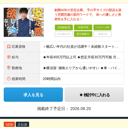
創業60年の安定企業。 手の平サイズの部品を扱
う空調完備の室内ワークで、 体への優しさと将
来性を手に入れる！
未経験歓迎
学歴不問
ベテランOK
完全週休2日
賞与複数月
面接1回
応募資格
＜幅広い年代の社員が活躍中！未経験スタートが9割＞ ◆未経験歓迎 ◆学歴不問・資格不問・経験不問！ ≪こんな方にピッタリ≫ □ 未経験から一生モノの技術を身に付けたい方 □ 会社の安定性や将来性を重
給与
★年収400万円以上可 ★想定月収30万円可能 月給23万5000円～+残業代全額支給＋各種手当+賞与年2回 ※試用期間2ヶ月あり（給与・待遇に差異はありません） ※残業代・深夜割増手当は全額支給し
勤務地
★横須賀･湘南エリアから通いやすい ★車・バイク・自転車通勤OK 神奈川県横須賀市夏島町19番地 ※自動車・バイク通勤に関しては駐車場の空き状況による (変更の範囲)上記を除く当社関連勤務地
残業時間
20時間以内
求人を見る
検討中に入れる
掲載終了予定日：
2026.08.20
NEW
正社員