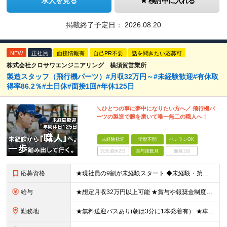
求人を見る
検討中に入れる
掲載終了予定日：
2026.08.20
NEW
正社員
面接情報有
自己PR不要
話を聞きたい応募可
株式会社クロサワエンジニアリング 横須賀営業所
製造スタッフ（飛行機パーツ）#月収32万円～#未経験歓迎#有休取
得率86.2％#土日休#面接1回#年休125日
＼ひとつの事に夢中になりたい方へ／ 飛行機パ
ーツの製造で腕を磨いて唯一無二の職人へ！
未経験歓迎
学歴不問
ベテランOK
完全週休2日
賞与複数月
面接1回
応募資格
★現社員の9割が未経験スタート ◆未経験・第二新卒歓迎 ◆学歴不問！経験不問！資格不問！ ≪こんな方にピッタリ≫ □ 飛行機が好き、興味がある方 □ マニュアルがある環境でコツコツ作業したい方
給与
★想定月収32万円以上可能 ★賞与や報奨金制度などモチベーション高く働ける制度がそろっています 月給25万円～+残業代全額支給＋各種手当+賞与年2回 ※試用期間2ヶ月あり（給与・待遇に差異はありませ
勤務地
★無料送迎バスあり(朝は3分に1本発着有） ★車・バイク・自転車通勤OK 神奈川県横須賀市夏島町19番地 ※自動車・バイク通勤に関しては駐車場の空き状況による (変更の範囲)上記を除く当社関連勤