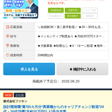
丈夫なんです。
未経験歓迎
学歴不問
ベテランOK
完全週休2日
賞与複数月
面接1回
応募資格
＼未経験OK！第二新卒歓迎／ ★20～30代も活躍中です！ ◆学歴不問 ◆普通自動車の運転免許をお持ちの方（AT可） ＼未経験スタートでも安心！／ 業界トップクラスの実績と信頼を誇ることから お客
給与
★インセンティブ制度あり ★月給30万円スタートも可 月給23万円～30万円＋諸手当＋賞与 ※経験・スキルを考慮の上、決定します ※試用期間6ヶ月間あり（期間中の条件に差異はありません） ※残業代
勤務地
★大阪募集 ★転勤なし ★U・Iターン歓迎 ★海外出張もあり ※本人の希望を最大限に考慮 ┗韓国やタイ、マレーシア、アメリカなどなど…様々な国に行けるチャンス！ 【本社】 大阪府大阪市東成区玉津1丁
残業時間
20時間以内
求人を見る
検討中に入れる
掲載終了予定日：
2026.08.20
NEW
正社員
株式会社フジキン
設計開発職*賞与5カ月分*異業種からのキャリアチェンジ歓迎*20
代・30代活躍*月給25万円以上*手当充実