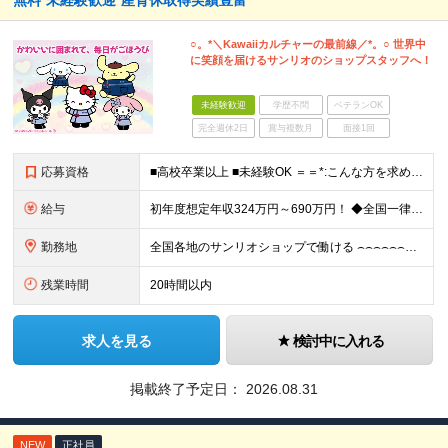
無料*未経験歓迎*産育休取得実績豊富
○。*＼Kawaiiカルチャーの最前線／*。○ 世界中
に笑顔を届けるサンリオのショップスタッフへ！
未経験歓迎
学歴不問
ベテランOK
完全週休2日
賞与複数月
面接1回
応募資格
■高校卒業以上 ■未経験OK ＝＝*:こんな方を求めています！:*＝＝ ◇サンリオのキャラクターが好きな方 ◇自分のアイデアを店舗づくりに活かしたい方 ◇仕事を通してお客さまを笑顔にしたい方 ◇キャ
給与
初年度想定年収324万円～690万円！ ◆全国一律 月給230,000円～＋賞与＋通勤手当＋役職手当＋時間外手当 《手当充実！》 ＊昇給/年1回 ＊賞与/年2回（7月/12月） ＊通勤手当：交通費
勤務地
全国各地のサンリオショップで働ける ⌢⌢⌢⌢⌢⌢⌢⌢⌢⌢⌢⌢⌢⌢⌢⌢⌢⌢・.☆ ★詳細の勤務地はご本人の希望と面接を通じて決定いたします。 【募集エリア】 関東・関西（大阪・京都）・中部・九州 ※
残業時間
20時間以内
求人を見る
検討中に入れる
掲載終了予定日：
2026.08.31
NEW
正社員