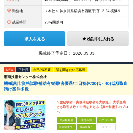
勤務地
＜本社＞ 神奈川県横浜市西区平沼1-2-24 横浜NTビル3F ※基本的な勤務地は ＜神奈川県内中心＞となります。 ---------------------------------- 万が一、派遣
残業時間
20時間以内
求人を見る
検討中に入れる
掲載終了予定日：
2026.09.03
NEW
正社員
自己PR不要
話を聞きたい応募可
湘南技術センター株式会社
機械設計/資格試験補助有/経験者優遇/土日祝休/30代・40代活躍/直
請け案件多数
＼微経験者・実務未経験者も大歓迎／ 大手企業
とも取引多数！生活を支える【真空技術】のプロ
へ
未経験歓迎
学歴不問
ベテランOK
完全週休2日
賞与複数月
面接1回