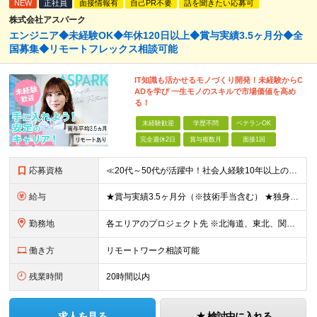
NEW
正社員
面接情報有
自己PR不要
話を聞きたい応募可
株式会社アスパーク
エンジニア◆未経験OK◆年休120日以上◆賞与実績3.5ヶ月分◆全
国募集◆リモートフレックス相談可能
IT知識も活かせるモノづくり開発！未経験からC
ADを学び 一生モノのスキルで市場価値を高め
る！
未経験歓迎
学歴不問
ベテランOK
完全週休2日
賞与複数月
面接1回
応募資格
≪20代～50代が活躍中！社会人経験10年以上の方も歓迎≫ ◆学歴不問 ◆未経験・ブランクOK ≫モノづくりに関する何らかの経験をお持ちの方は優遇します！ ～こんな方が活躍できます！～ ◎専門的な
給与
★賞与実績3.5ヶ月分（※技術手当含む） ★独身寮│寮費手当│引っ越し手当あり ★月給26万円も可能！ 【実務経験者】※前職の給与、経験、スキルをもとに決定 ・月給21万円～60万円＋時間外手当全
勤務地
各エリアのプロジェクト先 ※北海道、東北、関東、北信越、東海、関西、四国、中国、九州の各エリアから希望勤務地をお聞かせください。 ※転勤を伴わない エリア限定採用枠あり。U・Iターンも歓迎です！ ※プ
働き方
リモートワーク相談可能
残業時間
20時間以内
求人を見る
検討中に入れる