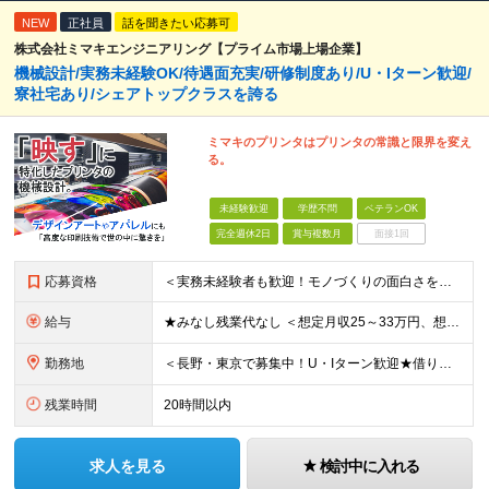
NEW
正社員
話を聞きたい応募可
株式会社ミマキエンジニアリング【プライム市場上場企業】
機械設計/実務未経験OK/待遇面充実/研修制度あり/U・Iターン歓迎/
寮社宅あり/シェアトップクラスを誇る
ミマキのプリンタはプリンタの常識と限界を変え
る。
未経験歓迎
学歴不問
ベテランOK
完全週休2日
賞与複数月
面接1回
応募資格
＜実務未経験者も歓迎！モノづくりの面白さを一緒に味わいましょう！＞ ◇学歴不問 ◇理工学部出身の方 └情報系、理学系、機械系、電気系、物質・材料系など
給与
★みなし残業代なし ＜想定月収25～33万円、想定年収460～700万＞ 月給：21万3000円～+各種手当 ＜修士号を取得している方＞ 月給：23万6500円～+各種手当 ※経験・スキルを考慮
勤務地
＜長野・東京で募集中！U・Iターン歓迎★借り上げ社宅制度あり！＞ ■本社 住所：長野県東御市滋野乙2182-3 ★マイカー通勤OK！駐車場あり ■東京支社 住所：東京都品川区北品川5-9-41 T
残業時間
20時間以内
求人を見る
検討中に入れる