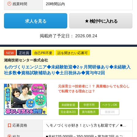
残業時間
20時間以内
求人を見る
検討中に入れる
掲載終了予定日：
2026.08.24
NEW
正社員
自己PR不要
話を聞きたい応募可
湘南技術センター株式会社
ものづくりエンジニア◆未経験歓迎◆2ヶ月間研修あり◆未経験入
社多数◆資格試験補助あり◆土日祝休み◆賞与年2回
元保育士⇒技術者に！？ 異業種からでも安心し
て転職できる理由とは？
未経験歓迎
学歴不問
ベテランOK
完全週休2日
賞与複数月
面接1回
応募資格
＼モノづくりが好き！という方も歓迎です／ ■学歴不問 ■39歳までの方（長期キャリア形成のため） ■未経験歓迎！ ………………………………… 教育制度が整っているため、 完全未経験、文系出身の方も 安
給与
■月給235,000円～350,000円＋賞与年2回 ※ご経験・能力に応じて給与を決定いたします ※残業が発生した場合は別途全額支給いたします ※試用期間3ヶ月（条件変更なし）