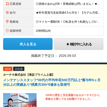
応募資格
◎資格があればOK！実務経験は問いません！ ■普通自動車免許（MT） ■自動車整備士3級以上（※有資格者は実務未経験者も歓迎！） ■学歴不問 ＼先輩たちの入社理由は…／ ◎安定した環境で長く働きた
給与
★昨年度賞与支給実績4.5カ月分！ 【モデル月収例】月収：35万1518円（基本給25万円＋残業代＋交通費＋各種手当＋インセンティブ） 月給25万円以上＋残業代全額支給＋交通費＋各種手当＋インセンテ
勤務地
◎マイカー通勤OK！◎転居を伴う転勤なし◎U・Iターン歓迎！ ■神奈川県内にある下記いずれかの店舗 ※経験、スキル、無理なく通える範囲を考慮して配属します 横浜市・川崎市・相模原市・小田原市・横須
残業時間
20時間以内
求人を見る
検討中に入れる
掲載終了予定日：
2026.09.03
NEW
正社員
ホーチキ株式会社【東証プライム上場】
メンテナンススタッフ*30代の平均年収500万円以上*賞与年5ヶ月
分以上の実績あり*残業月30h*9連休も取得可
100年の歴史と安定基盤のあるホーチキだから、
家族を大事にできる転職ができました。