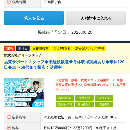
残業時間
20時間以内
求人を見る
検討中に入れる
掲載終了予定日：
2026.08.20
NEW
正社員
面接情報有
自己PR不要
話を聞きたい応募可
株式会社グリーンテック
品質サポートスタッフ◆未経験歓迎◆育休取得実績あり◆年休126
日◆18〜50代まで幅広く活躍中
〈元営業・接客・飲食スタッフ活躍中！〉 研修
充実＆育休実績あり◎未経験から始められる品質
サポート♪
未経験歓迎
学歴不問
ベテランOK
完全週休2日
賞与複数月
面接1回
応募資格
≪未経験歓迎／第二新卒OK◎≫ ☆未経験OK ☆18〜50代まで幅広く活躍中 ☆学歴不問 〜こんな方をお待ちしています！〜 □コツコツ作業に取り組むことが好きな方 □安定企業で長く働きたい方 □モノ
給与
月給18万0000円〜22万1200円＋各種手当＋賞与年2回 ※経験・能力を考慮の上、決定します ※残業代は別途100％支給いたします