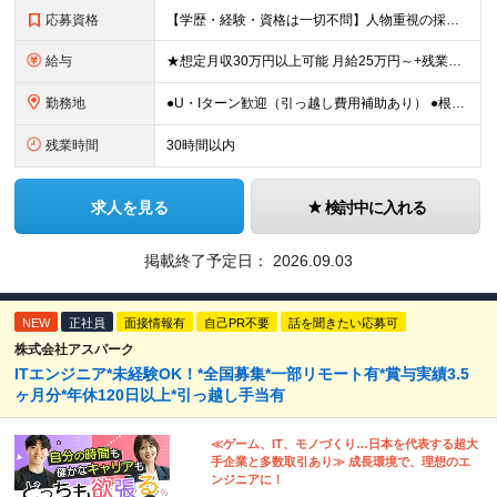
応募資格
【学歴・経験・資格は一切不問】人物重視の採用です！ ★社会人デビュー・第二新卒歓迎！ ＼1つでも当てはまる方は大歓迎／ □ものづくりや工作が好き・興味がある □コツコツ丁寧な作業が得意 □残業を減ら
給与
★想定月収30万円以上可能 月給25万円～+残業代全額支給＋各種手当+賞与年2回 ※試用期間2ヶ月あり（給与・待遇に差異はありません） ※残業代・深夜割増手当は全額支給します ★賞与年2回（6月・
勤務地
●U・Iターン歓迎（引っ越し費用補助あり） ●根岸駅より無料送迎バスあり ●車･バイク・自転車通勤OK ■本牧営業所／神奈川県横浜市中区豊浦町2-3 (変更の範囲)上記を除く当社関連勤務地
残業時間
30時間以内
求人を見る
検討中に入れる
掲載終了予定日：
2026.09.03
NEW
正社員
面接情報有
自己PR不要
話を聞きたい応募可
株式会社アスパーク
ITエンジニア*未経験OK！*全国募集*一部リモート有*賞与実績3.5
ヶ月分*年休120日以上*引っ越し手当有
≪ゲーム、IT、モノづくり…日本を代表する超大
手企業と多数取引あり≫ 成長環境で、理想のエ
ンジニアに！