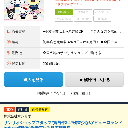
いきませんか？○.＋
未経験歓迎
学歴不問
ベテランOK
完全週休2日
賞与複数月
面接1回
応募資格
■高校卒業以上 ■未経験OK ＝＝*:こんな方を求めています！:*＝＝ ・サンリオが好き・可愛いものが好き （「実は最近のキャラクターには詳しくない…」という方も、入社後に少しずつ覚えていければ大丈
給与
初年度想定年収324万円～690万円！ ◆全国一律 月給230,000円～＋賞与＋通勤手当＋役職手当＋時間外手当 《手当充実！》 ＊昇給/年1回 ＊賞与/年2回（7月/12月） ＊通勤手当：交通費
勤務地
全国各地のサンリオショップで働ける ⌢⌢⌢⌢⌢⌢⌢⌢⌢⌢⌢⌢⌢⌢⌢⌢⌢⌢・.☆ ★詳細の勤務地はご本人の希望と面接を通じて決定いたします。 ＼以下の募集店舗は特に積極採用中！！／ ＜東京＞ ◎SA
残業時間
20時間以内
求人を見る
検討中に入れる
掲載終了予定日：
2026.08.31
NEW
正社員
面接情報有
株式会社サンリオ
サンリオショップスタッフ*賞与年2回*残業少なめ*ピューロランド