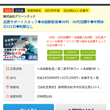
NEW
正社員
面接情報有
自己PR不要
話を聞きたい応募可
株式会社グリーンテック
品質サポートスタッフ◆未経験歓迎◆20代・30代活躍中◆年間休
日121日◆転勤なし
〈20代・30代活躍中！未経験入社9割〉 正社員デ
ビューも歓迎！コツコツ取り組める品質チェック
のお仕事です！
未経験歓迎
学歴不問
ベテランOK
完全週休2日
賞与複数月
面接1回
応募資格
≪未経験歓迎／第二新卒OK◎≫ ☆未経験OK ☆18〜50代まで幅広く活躍中 ☆学歴不問 〜こんな方をお待ちしています！〜 □コツコツ作業に取り組むことが好きな方 □安定企業で長く働きたい方 □モノ
給与
月給18万0000円〜22万1200円＋各種手当＋賞与年2回 ※経験・能力を考慮の上、決定します ※残業代は別途100％支給いたします
勤務地
【浜松営業所】 静岡県浜松市中区高丘西1-27-17 ★勤務地限定正社員 ★転勤なし ★UIターン歓迎 ★マイカー通勤OK
残業時間
20時間以内