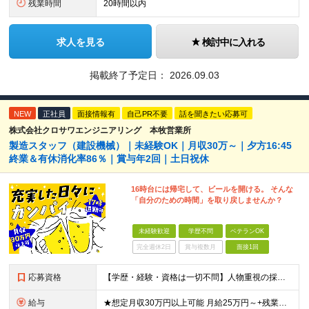
残業時間
20時間以内
求人を見る
検討中に入れる
掲載終了予定日：
2026.09.03
NEW
正社員
面接情報有
自己PR不要
話を聞きたい応募可
株式会社クロサワエンジニアリング 本牧営業所
製造スタッフ（建設機械）｜未経験OK｜月収30万～｜夕方16:45
終業＆有休消化率86％｜賞与年2回｜土日祝休
16時台には帰宅して、ビールを開ける。 そんな
「自分のための時間」を取り戻しませんか？
未経験歓迎
学歴不問
ベテランOK
完全週休2日
賞与複数月
面接1回
応募資格
【学歴・経験・資格は一切不問】人物重視の採用です！ ★社会人デビュー・第二新卒歓迎！ ＼1つでも当てはまる方は大歓迎／ □ものづくりや工作が好き・興味がある □コツコツ丁寧な作業が得意 □残業を減ら
給与
★想定月収30万円以上可能 月給25万円～+残業代全額支給＋各種手当+賞与年2回 ※試用期間2ヶ月あり（給与・待遇に差異はありません） ※残業代・深夜割増手当は全額支給します ★賞与年2回（6月・