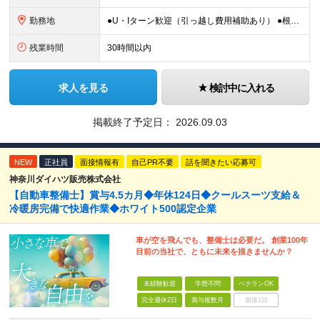
勤務地
●U・Iターン歓迎（引っ越し費用補助あり） ●根岸駅より無料送迎バスあり ●車･バイク・自転車通勤OK ■本牧営業所／神奈川県横浜市中区豊浦町2-3 (変更の範囲)上記を除く当社関連勤務地
残業時間
30時間以内
求人を見る
検討中に入れる
掲載終了予定日：
2026.09.03
NEW
正社員
面接情報有
自己PR不要
話を聞きたい応募可
神奈川ダイハツ販売株式会社
【自動車整備士】賞与4.5カ月◆年休124日◆クールスーツ支給＆
冷暖房完備で快適作業◆ホワイト500認定企業
車が空を飛んでも、整備士は必要だ。 創業100年
目前の当社で、ともに未来を描きませんか？
未経験歓迎
学歴不問
ベテランOK
完全週休2日
賞与複数月
面接1回