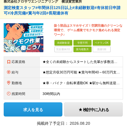
株式会社クロサワエンジニアリング 横須賀営業所
測定検査スタッフ#年間休日125日以上#未経験歓迎#有休前日申請
可#冷房完備#賞与年2回#長期連休有
扱う部品はスマホサイズ！空調完備のクリーンな
環境で、 ゲーム感覚でモクモク進められる測定
ワーク♪
未経験歓迎
学歴不問
ベテランOK
完全週休2日
賞与複数月
面接1回
応募資格
★全くの未経験からスタートした先輩が多数活躍中 ◆未経験歓迎 ◆学歴不問・資格不問・経験不問！ ≪こんな方にピッタリ≫ □ 人と話すより「手を動かす派」な方 □ 重労働から卒業して、落ち着いて働き
給与
★想定月収30万円可能 ★賞与年間40～60万円支給実績あり 月給23万5000円～+残業代全額支給＋各種手当+賞与年2回 ※試用期間2ヶ月あり（給与・待遇に差異はありません） ※残業代・深夜割増手
勤務地
★車・バイク・自転車通勤OK ★駅から無料送迎バスあり 神奈川県横須賀市夏島町19番地 ※自動車・バイク通勤に関しては駐車場の空き状況による (変更の範囲)上記を除く当社関連勤務地
残業時間
30時間以内
求人を見る
検討中に入れる
掲載終了予定日：
2026.08.20