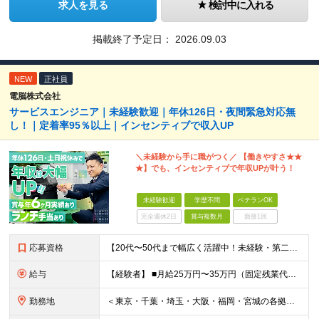
求人を見る
検討中に入れる
掲載終了予定日：
2026.09.03
NEW
正社員
電脳株式会社
サービスエンジニア｜未経験歓迎｜年休126日・夜間緊急対応無
し！｜定着率95％以上｜インセンティブで収入UP
＼未経験から手に職がつく／ 【働きやすさ★★
★】でも、インセンティブで年収UPが叶う！
未経験歓迎
学歴不問
ベテランOK
完全週休2日
賞与複数月
面接1回
応募資格
【20代〜50代まで幅広く活躍中！未経験・第二新卒歓迎】 ◎学歴不問／普通自動車免許（AT限定可）をお持ちの方 ＼こんな方にぴったりです／ □ 機械いじりやコツコツ丁寧な作業が好き □ 頑張りが収入
給与
【経験者】 ■⽉給25万円〜35万円（固定残業代含む）＋等級⼿当＋インセンティブ＋賞与年2回（昨年度実績最⼤6カ⽉分） ※固定残業代は残業の有無に関わらず、⽉20時間分：3万4000円〜4万7500円
勤務地
＜東京・千葉・埼⽟・⼤阪・福岡・宮城の各拠点＞ ※勤務地は希望を考慮して決定します ※直⾏直帰OK ※転勤は基本的にありませんが、希望次第で別拠点への異動も可 ※全拠点オフィス内禁煙 ■秋葉原オフ