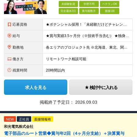
未経験歓迎
学歴不問
ベテランOK
完全週休2日
賞与複数月
面接1回
応募資格
★ポテンシャル採用！「未経験だけどチャレンジしたい」方は歓迎！ ◆学歴不問 ◆未経験・第二新卒歓迎 ◆ブランクOK ★何らかの開発・設計の経験をお持ちの方は優遇します！ 【特別な知識・スキルは必要
給与
★賞与実績3.5ヶ月分（※技術手当含む） ★独身寮│寮費手当│引っ越し手当あり ★月給26万円も可能！ 【実務経験者】※前職の給与、経験、スキルをもとに決定 ・月給21万円～60万円＋時間外手当全
勤務地
各エリアのプロジェクト先 ※北海道、東北、関東、北信越、東海、関西、四国、中国、九州の各エリアから希望勤務地をお聞かせください。 ※転勤を伴わない エリア限定採用枠あり。U・Iターンも歓迎です！ ※プ
働き方
リモートワーク相談可能
残業時間
20時間以内
求人を見る
検討中に入れる
掲載終了予定日：
2026.09.03
NEW
正社員
面接情報有
和光電気株式会社
電子部品のルート営業◆賞与年2回（4ヶ月分支給）＋決算賞与