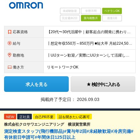
未経験歓迎
学歴不問
ベテランOK
完全週休2日
賞与複数月
面接1回
応募資格
【20代〜30代活躍中｜顧客起点の開発に携わりたい方歓迎】 ┃必須条件 ■C言語による組み込み実装経験をお持ちの方 ■既存課題に対し、AIでの現実的な解決方法を要件設計した経験をお持ちの方 ■仕様や要
給与
┃想定年収550万～850万円 ■短大卒 月給224,500円～ ■高専卒 月給262,000円～ ■大学卒 月給287,000円～ ■修士了 月給314,000円～ ■博士了 月給355,
勤務地
┃UIJターン歓迎／実際にUIJターンして活躍している社員多数 ┃マイカー、バイク通勤可 ◇京都・大阪からのアクセスも良好 └京都駅から約20分 └大阪駅から約50分 【草津事業所】 滋賀県草津市
働き方
リモートワークOK
求人を見る
検討中に入れる
掲載終了予定日：
2026.09.03
NEW
正社員
自己PR不要
話を聞きたい応募可
株式会社クロサワエンジニアリング 横須賀営業所
測定検査スタッフ(飛行機部品)#賞与年2回#未経験歓迎#冷房完備#
有休前日申請可#年間休日125日以上