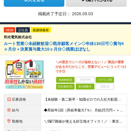
掲載終了予定日：
2026.09.03
NEW
正社員
面接情報有
和光電気株式会社
ルート営業◇未経験歓迎◇既存顧客メイン◇年休130日可◇賞与4
ヶ月分＋決算賞与最大10ヶ月分◇残業ほぼなし
＼AI普及でニーズが途絶えない！／ 製品の需要
がある今だからこそ、営業デビューにうってつけ
です◎
未経験歓迎
学歴不問
ベテランOK
完全週休2日
賞与複数月
面接1回
応募資格
【未経験・第二新卒・知識ゼロでの入社大歓迎！】 ★高卒以上／若手層が多数活躍中！ ＼こんな方を歓迎します／ □「立ち仕事や不規則なシフトから卒業したい」 □ 営業の経験も、理系・電気の知識も全くなし
給与
◆昇給年1回（昇給率最大7％） 月給25万円～＋賞与年2回（昨年度4ヶ月分支給） ※前職の給与・経験・能力を考慮の上、決定いたします。 ※試用期間3ヶ月（期間中の条件変更なし）
勤務地
＼5駅7路線が使える好立地オフィス！／ ・東京メトロ銀座線「末広町駅」「上野広小路駅」より徒歩約3分 ・JR各線「御徒町駅」より徒歩約4〜6分 ・都営大江戸線「上野御徒町駅」、日比谷線「仲御徒町駅」な