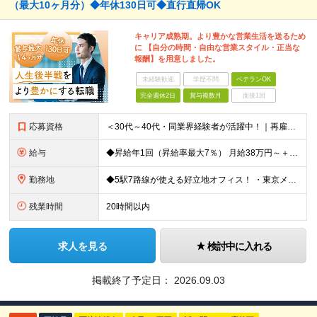
（最大10ヶ月分）◆年休130日可◆直行直帰OK
キャリア成熟期。より豊かな営業生活を送るため
に 【自分の時間・自由な営業スタイル・正当な
報酬】を用意しました。
未経験歓迎
学歴不問
ベテランOK
完全週休2日
賞与複数月
面接1回
応募資格
＜30代～40代・同業界経験者が活躍中！｜再雇用制度あり＞ ◆半導体・電子部品業界の営業経験をお持ちの方（年数不問） ◆高卒以上 ＼こんな思いをお持ちの方を歓迎します／ □会社のマイクロマネジメ
給与
◆昇給年1回（昇給率最大7％） 月給38万円～＋賞与年2回（昨年度4ヶ月分支給） ※前職の給与・経験・能力を考慮の上、決定いたします。 ※試用期間3ヶ月（期間中の条件変更なし）
勤務地
◆5駅7路線が使える好立地オフィス！ ・東京メトロ銀座線「末広町駅」「上野広小路駅」より徒歩約3分 ・JR各線「御徒町駅」より徒歩約4〜6分 ・都営大江戸線「上野御徒町駅」、日比谷線「仲御徒町駅」など
残業時間
20時間以内
求人を見る
検討中に入れる
掲載終了予定日：
2026.09.03