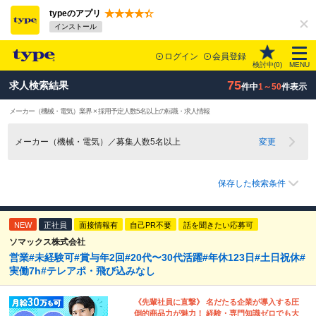
typeのアプリ
インストール
ログイン
会員登録
検討中(
0
)
MENU
75
求人検索結果
件中
1～50
件表示
メーカー（機械・電気）業界 × 採用予定人数5名以上の転職・求人情報
メーカー（機械・電気）／募集人数5名以上
変更
保存した検索条件
NEW
正社員
面接情報有
自己PR不要
話を聞きたい応募可
ソマックス株式会社
営業#未経験可#賞与年2回#20代〜30代活躍#年休123日#土日祝休#
実働7h#テレアポ・飛び込みなし
《先輩社員に直撃》 名だたる企業が導入する圧
倒的商品力が魅力！ 経験・専門知識ゼロでも大