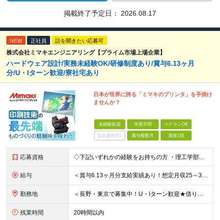
掲載終了予定日：
2026.08.17
NEW
正社員
話を聞きたい応募可
株式会社ミマキエンジニアリング【プライム市場上場企業】
ハードウェア設計/実務未経験OK/研修制度あり/賞与6.13ヶ月
分/U・Iターン歓迎/寮社宅あり
日本が世界に誇る「ミマキのプリンタ」を手掛け
ませんか？
未経験歓迎
学歴不問
ベテランOK
完全週休2日
賞与複数月
面接1回
応募資格
◇下記いずれかの経験をお持ちの方 ・理工学部出身の方（理学系・機械系・電気系） ・デジタル、アナログ回路の設計経験者 ・FPGAの設計経験者 ・モータ、センサ選定などのハーネス設計経験者 ・電機評価、
給与
＜賞与6.13ヶ月分支給実績あり！想定月収25～33万円、想定年収460～700万＞ 月給：21万3000円～+各種手当 ＜修士号を取得している方＞ 月給：23万6500円～+各種手当 ※経験・ス
勤務地
＜長野・東京で募集中！U・Iターン歓迎★借り上げ社宅制度あり！＞ ■本社 住所：長野県東御市滋野乙2182-3 ★マイカー通勤OK！駐車場あり ■東京支社 住所：東京都品川区北品川5-9-41 T
残業時間
20時間以内