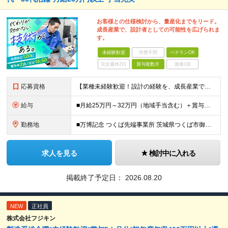
お客様との仕様検討から、量産化までをリード。
成長産業で、設計者としての可能性を広げられま
す。
未経験歓迎
学歴不問
ベテランOK
完全週休2日
賞与複数月
面接1回
応募資格
【業種未経験歓迎！設計の経験を、成長産業で活かせます】 ＜応募条件＞ ◇高卒以上 ◇業種未経験歓迎 ◇何らかの製品設計経験をお持ちの方（分野不問） └2DCADまたは3DCADの操作経験がある方を想
給与
■月給25万円～32万円（地域手当含む）＋賞与年2回（5カ月分※昨年度実績）＋各種手当 ※上記月給には月1万9075円以上の地域手当を含みます ※上記月給に残業代は含みません、残業代は別途全額支給い
勤務地
■万博記念 つくば先端事業所 茨城県つくば市御幸が丘18 ※U・Iターン歓迎
求人を見る
検討中に入れる
掲載終了予定日：
2026.08.20
NEW
正社員
株式会社フジキン