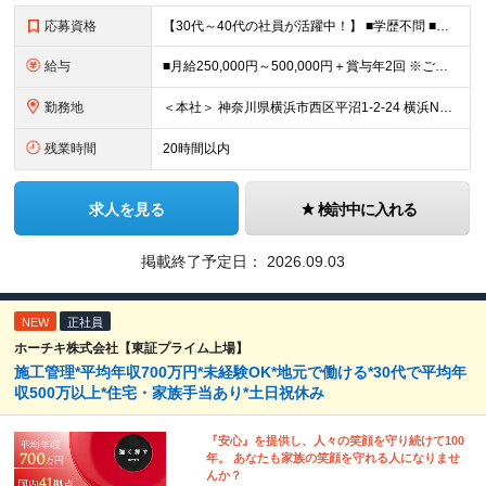
応募資格
【30代～40代の社員が活躍中！】 ■学歴不問 ■以下いずれかの要件を満たす方 ・2DCAD使用 ・何かしらの図面を書いていた方 ・製造スタッフ経験 ・理系の学校の卒業出身の方（工業高校なども含む）
給与
■月給250,000円～500,000円＋賞与年2回 ※ご経験・能力に応じて給与を決定いたします ※残業が発生した場合は別途全額支給いたします ※試用期間3ヶ月（条件変更なし）
勤務地
＜本社＞ 神奈川県横浜市西区平沼1-2-24 横浜NTビル3F ※基本的な勤務地は ＜神奈川県内中心＞となります。 ---------------------------------- 万が一、派遣
残業時間
20時間以内
求人を見る
検討中に入れる
掲載終了予定日：
2026.09.03
NEW
正社員
ホーチキ株式会社【東証プライム上場】
施工管理*平均年収700万円*未経験OK*地元で働ける*30代で平均年
収500万以上*住宅・家族手当あり*土日祝休み
『安心』を提供し、人々の笑顔を守り続けて100
年。 あなたも家族の笑顔を守れる人になりませ
んか？