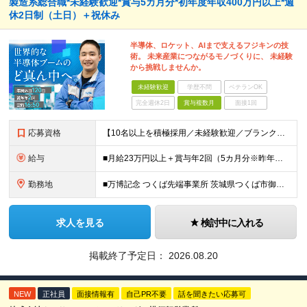
製造系総合職*未経験歓迎*賞与5カ月分*初年度年収400万円以上*週
休2日制（土日）＋祝休み
半導体、ロケット、AIまで支えるフジキンの技
術。 未来産業につながるモノづくりに、 未経験
から挑戦しませんか。
未経験歓迎
学歴不問
ベテランOK
完全週休2日
賞与複数月
面接1回
応募資格
【10名以上を積極採用／未経験歓迎／ブランクOK】 ＜応募条件＞ ◇高卒以上 ◇職種・業種未経験歓迎 ◇第二新卒歓迎 ＜こんな方を歓迎します＞ ◎チームで協力しながら仕事を進めたい方 ◎モノづくり
給与
■月給23万円以上＋賞与年2回（5カ月分※昨年度実績）＋各種手当 ※上記月給に残業代は含みません、残業代は別途全額支給いたします ※これまでの経験・スキルを考慮して優遇いたします
勤務地
■万博記念 つくば先端事業所 茨城県つくば市御幸が丘18 ※U・Iターン歓迎
求人を見る
検討中に入れる
掲載終了予定日：
2026.08.20
NEW
正社員
面接情報有
自己PR不要
話を聞きたい応募可