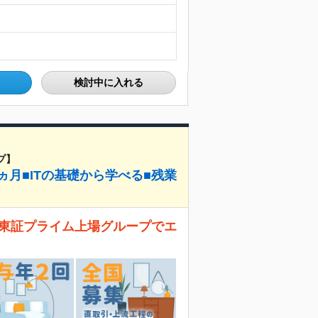
検討中に入れる
プ】
ヵ月■ITの基礎から学べる■残業
！ 東証プライム上場グループでエ