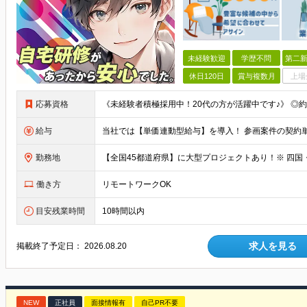
未経験歓迎
学歴不問
第二新
休日120日
賞与複数月
上場
応募資格
給与
勤務地
働き方
リモートワークOK
目安残業時間
10時間以内
求人を見る
掲載終了予定日：
2026.08.20
NEW
正社員
面接情報有
自己PR不要