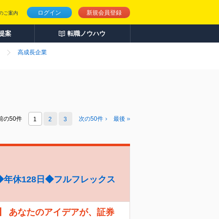
ログイン
新規会員登録
のご案内
人提案
転職ノウハウ
高成長企業
前の50件
次の
50
件
最後
1
2
3
年休128日◆フルフレックス
】 あなたのアイデアが、証券