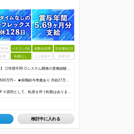
卒OK
ベテランOK
複数名採用
完全週休2日
企業
転勤なし
土日面接可
面接1回
【金融業界の経験は不問！専門知識は入社後に学べます】 ◎学歴不問 ◎システム開発の実務経験をお持ちの方 └3年以上・Java、C#いずれかの使用経験をお持ちの方を想定しております 【以下のような方は
【賞与年3回・昨年度支給実績5.69か月分】 ★想定年収500万円～ ★前職給与考慮あり 月給27万円～59万円 +残業代全額支給(1分単位、監督職以下) +人事評価による賞与年2回（4月/10月）
◎本社勤務 東京都港区虎ノ門5-13-1 虎ノ門40MTビル 8F ※原則として、転居を伴う転勤はありません ※(変更の範囲)上記を除く当社関連勤務地
検討中に入れる