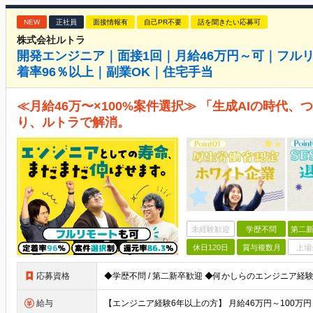
NEW
正社員
面接情報有
自己PR不要
話を聞きたい応募可
株式会社ルトラ
開発エンジニア｜面接1回｜月給46万円～可｜フル
着率96％以上｜副業OK｜住宅手当
≪月給46万〜×100%案件選択≫ 「生成AIの時代
り、ルトラで解消。
未経験歓迎
学歴不問
第二新
休日120日
賞与複数月
上場
応募資格
給与