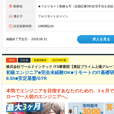
勤務地
働き方
フルリモートがメイン
目安残業時間
10時間以内
求人を見る
掲載終了予定日：
2026.08.31
NEW
正社員
面接情報有
自己PR不要
株式会社ワールドインテック ITS事業部【東証プライム上場グルー
初級エンジニア■完全未経験OK■リモートのIT基礎
8.5h■安定基盤/STR
本気でエンジニアを目指すあなたのための、3ヵ月で
ローで一人前のエンジニアへ。