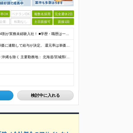
卒OK
ベテランOK
複数名採用
完全週休2日
企業
転勤なし
土日面接可
面接1回
《未経験者積極採用中！20代の方が活躍中です♪》 ◎約4割が実務未経験入社！ ■学歴・職歴は一切問いません！ ■第二新卒の方もお気軽にご相談ください♪ ■入社してから数年は、転勤の可能性があります
当社では【単価連動型給与】を導入！ 参画案件の契約単価に連動して給与が決定。 還元率は単価の【70％～80％】と東証プライム上場グループとして高水準です！（社会保険料・教育コスト含む） ■関東：月給
【全国45都道府県】に大型プロジェクトあり！※ 四国・沖縄を除く 主要勤務地： 北海道/宮城県/栃木県/埼玉県/千葉県/東京都/神奈川県/愛知県/大阪府/京都府/兵庫県/広島県/福岡県/熊本県 ※勤
検討中に入れる