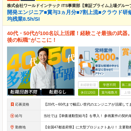
株式会社ワールドインテック ITS事業部【東証プライム上場グルー
開発エンジニア■賞与3ヵ月分■7割上流■クラウド研
均残業8.5h/SI
40代・50代が100名以上活躍！経験こそ最強の武器
後の転職"がここに！
未経験歓迎
学歴不問
第二新
休日120日
賞与複数月
上場
応募資格
給与
勤務地