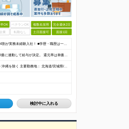
卒OK
ベテランOK
複数名採用
完全週休2日
企業
転勤なし
土日面接可
面接1回
《未経験者積極採用中！20代の方が活躍中です♪》 ◎約4割が実務未経験入社！ ■学歴・職歴は一切問いません！ ■第二新卒の方もお気軽にご相談ください♪ ■入社してから数年は、転勤の可能性があります
当社では【単価連動型給与】を導入！ 参画案件の契約単価に連動して給与が決定。 還元率は単価の【70％～80％】と東証プライム上場グループとして高水準です！（社会保険料・教育コスト含む） ■関東：月給
【全国45都道府県】に大型プロジェクトあり！※ 四国・沖縄を除く 主要勤務地： 北海道/宮城県/栃木県/埼玉県/千葉県/東京都/神奈川県/愛知県/大阪府/京都府/兵庫県/広島県/福岡県/熊本県 ※勤
検討中に入れる