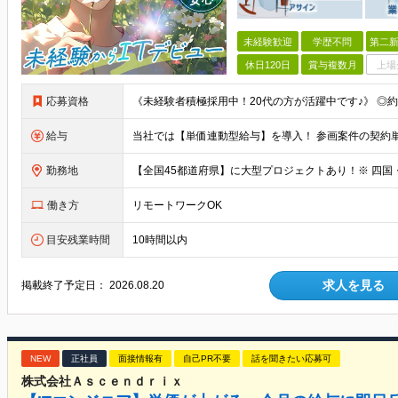
未経験歓迎
学歴不問
第二新
休日120日
賞与複数月
上場
応募資格
給与
勤務地
働き方
リモートワークOK
目安残業時間
10時間以内
求人を見る
掲載終了予定日：
2026.08.20
NEW
正社員
面接情報有
自己PR不要
話を聞きたい応募可
株式会社Ａｓｃｅｎｄｒｉｘ