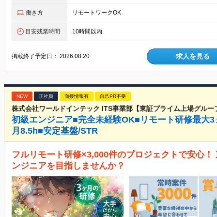
働き方
リモートワークOK
目安残業時間
10時間以内
求人を見る
掲載終了予定日：
2026.08.20
NEW
正社員
面接情報有
自己PR不要
株式会社ワールドインテック ITS事業部【東証プライム上場グルー
初級エンジニア■完全未経験OK■リモート研修最大3
月8.5h■安定基盤/STR
フルリモート研修×3,000件のプロジェクトで安心
ンジニアを目指しませんか？