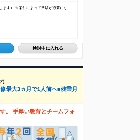
★フルリモート勤務も可（全国応募OK/住宅手当を支給します） ※案件によって常駐が必要になる場合があります。 ※希望がない限り、転勤はありません ※U・Iターン歓迎 ★ルトラの社員は全国各地で活躍中
検討中に入れる
プ】
研修最大3ヵ月で1人前へ■残業月
す。 手厚い教育とチームフォ