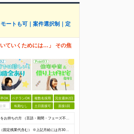
リモートも可｜案件選択制｜定
、ついていくためには…」 その焦
卒OK
ベテランOK
複数名採用
完全週休2日
企業
転勤なし
土日面接可
面接1回
◆学歴不問 / 第二新卒歓迎 ◆何かしらのエンジニア経験をお持ちの方 （言語・期間・フェーズ不問） 経験浅めの方も遠慮なくご応募ください！ ■入社前Q＆A ────── ◎実力に見合った報酬が手に
【エンジニア経験6年以上の方】 月給46万円～100万円（固定残業代含む） ※上記月給には月30時間分の固定残業代（月8万7,400円～月19万円）を含む。超過分は全額支給。 【エンジニア経験4年以