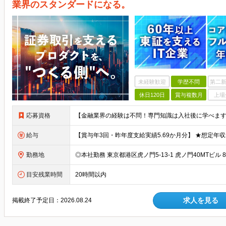
業界のスタンダードになる。
未経験歓迎
学歴不問
第二新
休日120日
賞与複数月
上場
応募資格
給与
勤務地
目安残業時間
20時間以内
求人を見る
掲載終了予定日：
2026.08.24