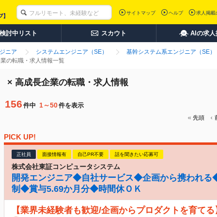
サイトマップ
ヘルプ
求人掲載
検討中リスト
スカウト
AIの求
ンジニア
システムエンジニア（SE）
基幹システム系エンジニア（SE）
企業の転職・求人情報一覧
 × 高成長企業の転職・求人情報
156
1～50
件中
件を表示
先頭
PICK UP!
正社員
面接情報有
自己PR不要
話を聞きたい応募可
株式会社東証コンピュータシステム
開発エンジニア◆自社サービス◆企画から携われる◆
制◆賞与5.69か月分◆時間休ＯＫ
【業界未経験者も歓迎/企画からプロダクトを育てる