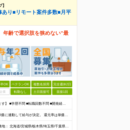
プ】
修あり■リモート案件多数■月平
。 年齢で選択肢を狭めない"最
卒OK
ベテランOK
複数名採用
完全週休2日
企業
転勤なし
土日面接可
面接1回
【20代～60代まで幅広い世代のエンジニアが活躍してます】 ■学歴不問 ■転職回数不問 ■開発経験（年数不問）をお持ちの方
当社では【単価連動型給与】を導入！ 参画案件の契約単価に連動して給与が決定。 還元率は単価の【70％～80％】と東証プライム上場グループとして高水準です！（社会保険料・教育コスト含む） ■関東：月給
【全国47都道府県】に大型プロジェクトあり！ 主要勤務地： 北海道/宮城県/栃木県/埼玉県/千葉県/東京都/神奈川県/愛知県/大阪府/京都府/兵庫県/広島県/福岡県/熊本県 ※勤務エリアは、あなたの