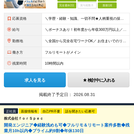
完全週休2日
賞与複数月
面接1回
応募資格
＼学歴・経験・知識、一切不問★人柄重視の採用です！／ 「好きな場所で、自由に生きるための武器が欲しい」 そんな方がゼロからスタートし、 成長して目標を実現するためのサポートをします！ ■学歴不問
給与
＼ボーナスあり！初年度から年収300万円以上／ ■月給25万円～35万円＋残業代全額支給＋各種手当＋賞与年1回 ◎経験・年齢・スキルなどを考慮し、できるだけ優遇します ◎試用期間中(3カ月)は契約社
勤務地
＼全国から完全在宅ワークOK／ お住まいでのリモートワーク、または首都圏（東京・神奈川・埼玉・千葉）・大阪のプロジェクト先での勤務となります。 ★転勤はありません ★現在は80％以上が在宅勤務となっ
働き方
フルリモートがメイン
残業時間
10時間以内
求人を見る
検討中に入れる
掲載終了予定日：
2026.08.31
正社員
面接情報有
自己PR不要
話を聞きたい応募可
株式会社ｆｏｒＳｐｅｃ
開発エンジニア◆経験浅めも可◆フルリモ＆リモート案件多数◆残
業月10h以内◆プライム約9割◆年休130日