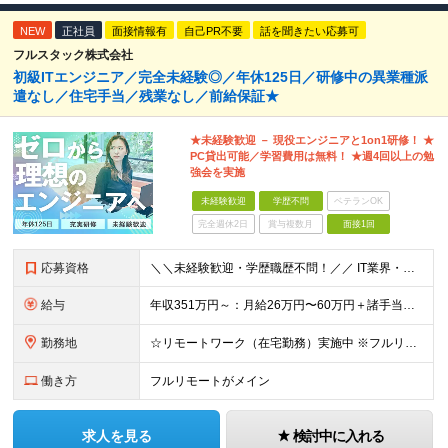
NEW
正社員
面接情報有
自己PR不要
話を聞きたい応募可
フルスタック株式会社
初級ITエンジニア／完全未経験◎／年休125日／研修中の異業種派
遣なし／住宅手当／残業なし／前給保証★
★未経験歓迎 － 現役エンジニアと1on1研修！ ★
PC貸出可能／学習費用は無料！ ★週4回以上の勉
強会を実施
未経験歓迎
学歴不問
ベテランOK
完全週休2日
賞与複数月
面接1回
応募資格
＼＼未経験歓迎・学歴職歴不問！／／ IT業界・エンジニアを目指す方を お待ちしています。 経歴・スキルに自信がない方も お気軽にご応募ください。 【こんな不安を抱える方に】 ▼今の職場では正当に評価
給与
年収351万円～：月給26万円〜60万円＋諸手当＋インセンティブ（２種）＋賞与 ★Point 設立から9ヶ月で全社員2万円の昇給実績 ※成果はしっかりと還元いたします！ ★Point 100％年
勤務地
☆リモートワーク（在宅勤務）実施中 ※フルリモート可 【グループ本社】東京都中央区八丁堀3-6-6 アド京橋ビル2F ∟宝町駅 5分/京橋駅 7分/八丁堀駅7分/JR東京駅10分 【プロジェクト先
働き方
フルリモートがメイン
求人を見る
検討中に入れる