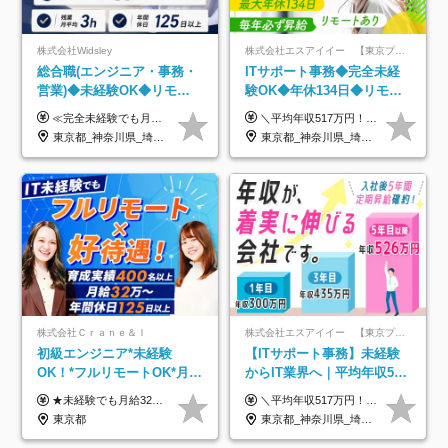
株式会社Widsley
株式会社エスアイイー 【東京プロマーケット上場】
総合職(エンジニア・事務・
ITサポート事務◆完全未経
営業)◆未経験OK◆リモー
験OK◆年休134日◆リモー
トあり◆残業月3h◆服装髪
トOK◆残業月7h以下◆賞与
≪完全未経験でも月給40万円以上も可能です！≫ -------------- 【1】ITエンジニア 月給26万円～50万円＋プロジェクト手当＋資格手当 【2】IT事務、営業事務 月給26万円～50万円＋プロジェクト手当＋資格手当 ≪【1】【2】共通≫ ★上記給与には固定残業代20時間分(月3万719円～)を含みます。残業が超過した場合は、追加支給します(残業は月平均3時間とほぼ発生しません。残業がなくても、固定残業代は支給されます) ★試用期間6ヵ月あり（期間中は月給23万1000円～。固定残業代20時間分3万719円～を含む／超過分は別途支給） -------------- 【3】SES営業、SaaS営業 月給30万円以上＋インセンティブ＋各種手当 ★上記給与には固定残業代45時間分(月7万6967円～)を含みます。残業が超過した場合は、追加支給します(残業は月平均3時間とほぼ発生しません。残業がなくても、固定残業代は支給されます) ★試用期間6ヵ月あり(期間中も給与や福利厚生は同じです)
＼平均年収517万円！入社5年目まで毎年必ず昇給／ ■賞与年3回 ■年収800万円以上も可 ■入社3年以上の平均年収469.2万円 月給23万2000円以上＋賞与年3回＋各種手当 ☆入社5年目まで最大1万5000円の定期昇給を確約 ┃各種手当充実 ・規定の資格を取得すれば、2000円～5万円を毎月支給（2万4000円～60万円／年） ・研修中に取得した取得率95％の資格でも研修後の給料UP ※月給は年齢・経験・能力を考慮して、優遇いたします ※上記月給金額は固定残業代（20時間/3万1300円円以上）を含み、超過分は別途支給いたします ※試用期間（6ヶ月）は月給に変動はありますが、その他待遇に差異はありません ├入社後1ヶ月～3ヶ月間は、月給20万1900円となります └上記金額は固定残業代（10時間／1万6000円）を含み、超過分は別途支給いたします
型自由
年3回◆5年目まで必ず昇給
東京都_神奈川県_埼玉県_千葉県_大阪府_愛知県_北海道_青森県_岩手県_宮城県_秋田県_山形県_福島県_茨城県_栃木県_群馬県_新潟県_山梨県_長野県_富山県_石川県_福井県_静岡県_岐阜県_三重県_兵庫県_京都府_滋賀県_奈良県_和歌山県_広島県_岡山県_鳥取県_島根県_山口県_徳島県_香川県_愛媛県_高知県_福岡県_熊本県_佐賀県_長崎県_大分県_宮崎県_鹿児島県_沖縄県
東京都_神奈川県_埼玉県_千葉県_大阪府_愛知県_北海道_青森県_岩手県_宮城県_秋田県_山形県_福島県_茨城県_栃木県_群馬県_新潟県_山梨県_長野県_富山県_石川県_福井県_静岡県_岐阜県_三重県_兵庫県_京都府_滋賀県_奈良県_和歌山県_広島県_岡山県_鳥取県_島根県_山口県_徳島県_香川県_愛媛県_高知県_福岡県_熊本県_佐賀県_長崎県_大分県_宮崎県_鹿児島県_沖縄県
株式会社Ｃｒａｎｅ＆Ｉ
株式会社エスアイイー 【東京プロマーケット上場】
初級エンジニア*未経験
【ITサポート事務】未経験
OK！*フルリモートOK*月給
からIT業界へ｜平均年収517
32万～*残業月9.8h*1ヶ月の
万円｜ホワイト企業認定｜
★未経験でも月給32万円スタート★ 月収32万円～35万円＋各種手当（資格手当だけで毎月15万の上乗せ実績あり！） ★資格手当豊富！1資格につき最大3万円支給 ★功績手当の導入で、毎月のお給与に上乗せで最大10万円支給している社員も！ ★1回の昇級で年収数十万UPも可 ★ゆくゆくは年収1000万以上も目指せる 年俸384万円～1,162万8,000円（12分割） ※経験・スキルを考慮の上決定します ※上記金額には固定残業代（月30h分・60,800円～66,500円）を含みます ※超過分は別途全額支給します ※試用期間2ヶ月間あり（その他待遇に差異はありません）
＼平均年収517万円！入社5年目まで毎年必ず昇給／ ■賞与年3回 ■年収800万円以上も可 ■入社3年以上の平均年収469.2万円 月給23万2000円以上＋賞与年3回＋各種手当 ☆入社5年目まで最大1万5000円の定期昇給を確約 ┃各種手当充実 ・規定の資格を取得すれば、2000円～5万円を毎月支給（2万4000円～60万円／年） ・研修中に取得した取得率95％の資格でも研修後の給料UP ※月給は年齢・経験・能力を考慮して、優遇いたします ※上記月給金額は固定残業代（20時間/3万1300円円以上）を含み、超過分は別途支給いたします ※試用期間（6ヶ月）は月給に変動はありますが、その他待遇に差異はありません ├入社後1ヶ月～3ヶ月間は、月給20万1900円となります └上記金額は固定残業代（10時間／1万6000円）を含み、超過分は別途支給いたします
研修*資格取得率100％
年休134日｜リモートOK
東京都
東京都_神奈川県_埼玉県_千葉県_大阪府_愛知県_北海道_青森県_岩手県_宮城県_秋田県_山形県_福島県_茨城県_栃木県_群馬県_新潟県_山梨県_長野県_富山県_石川県_福井県_静岡県_岐阜県_三重県_兵庫県_京都府_滋賀県_奈良県_和歌山県_広島県_岡山県_鳥取県_島根県_山口県_徳島県_香川県_愛媛県_高知県_福岡県_熊本県_佐賀県_長崎県_大分県_宮崎県_鹿児島県_沖縄県