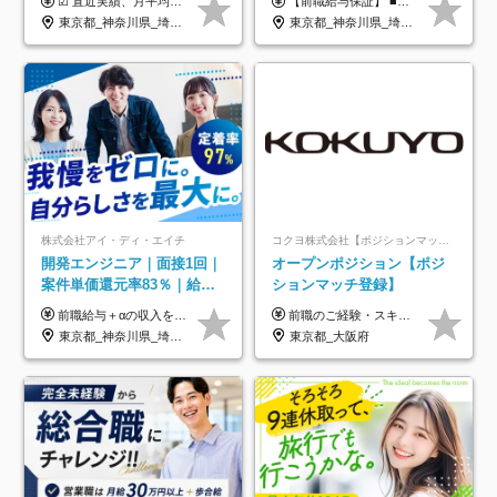
☑︎ 直近実績、月平均17,000円の昇給 ☑︎ 前職給与100%保証 ☑︎ 実質還元率80～90% ☑︎ 待機時も給与は満額支給 月給35万円～70万円＋交通費など各種手当 ※想定年収：4,200,000円～10,560,000円 ※経験・能力等を考慮の上で決定します。 ※上記金額には、みなし残業手当（50時間分・104,000円～212,000円）を含みます。超過分は別途追加支給します。 ┗残業時間は月平均10時間、多い時でも20時間程度と安定しております ★単価連動型の給与体系ではないため、万が一待機になってもその間の給与は満額支給しています。 ＜1年間の昇給事例をご紹介！＞ ・20代/フロントエンドエンジニア：月給274,000円→月給362,000円（＋88,000円/月） ・20代/iOSエンジニア：月給237,000円→月給287,000円（＋50,000円/月） ・20代/Androidエンジニア：月給316,000円→月給374,000円（＋58,000円/月） ・30代/Javaエンジニア（上流）：月給340,000円→月給418,000円（＋78,000円/月） ・30代/PMO：月給340,000円→月給418,000円（＋78,000円/月）
【前職給与保証】 ■未経験者： 月給30万円～35万円 ■ローキャリア（経験目安1年程度）： 月給35万円～40万円 ■経験者（経験目安3年以上）： 月給40万円～60万円 ■即戦力（経験目安5年以上）： 月給45万円～80万円 ※上記金額には固定残業代30時間分 【未経験者5万5000円～7万3000円、 ローキャリア6万4000円～7万3000円、 経験者5万8000円～10万9000円、 即戦力8万2000円～14万5000円】を含みます。 ※30時間を超える場合は追加で全額支給します。 ※経験・能力・前職給与などを総合的に評価したうえでご納得いただけるよう個別決定。 未経験者の場合、前職給与とポテンシャルを査定のうえ決定いたします。 ※日本国内でのIT業界経験、または同等の実務経験と能力に応じて決定します。 ※前職給与は日本円かつ、日本国内での実績に基づき評価します。 【納得の評価システム】 ★クォーター毎に査定する評価制度導入！ 明確な評価基準で翌年度年収を上げましょう！ ★評価対象期間に在籍中のほとんどの社員が昇給し 年収アップを実現しています！ ★様々なインセンティブ制度を用意し多角的に正当評価しています！ ※試用期間6カ月（期間中の待遇等に差異なし）
給保証／AI系など最先端案
未経験OK◆目指せるコンサ
東京都_神奈川県_埼玉県_千葉県_大阪府_愛知県_北海道_青森県_岩手県_宮城県_秋田県_山形県_福島県_茨城県_栃木県_群馬県_新潟県_山梨県_長野県_富山県_石川県_福井県_静岡県_岐阜県_三重県_兵庫県_京都府_滋賀県_奈良県_和歌山県_広島県_岡山県_鳥取県_島根県_山口県_徳島県_香川県_愛媛県_高知県_福岡県_熊本県_佐賀県_長崎県_大分県_宮崎県_鹿児島県_沖縄県
東京都_神奈川県_埼玉県_千葉県
件多数
ル
株式会社アイ・ディ・エイチ
コクヨ株式会社【ポジションマッチ登録】
開発エンジニア｜面接1回｜
オープンポジション【ポジ
案件単価還元率83％｜給与
ションマッチ登録】
UP保証｜年休140日｜在宅
前職給与＋αの収入を保証 月給42万円～120万円＋各種手当＋賞与 給与基準が明確かつ高還元です。 一人ひとりが安定した環境のもと、長く活躍できる職場を目指しています。 ※平均年収650万円 ・還元率83％ ・各種手当について 職能手当／職務手当／資格手当／営業手当 など ※前職での経験・能力、給与などを考慮の上、当社規定により優遇いたします ※試用期間あり（3ヶ月／期間中の条件に変動はありません） ※上記金額には固定残業代（78,948円～225,564円/月30時間分）を含みます 超過分は別途全額支給いたします ・年収UPを保証 過去には転職時に〈年収200万円UP〉したエンジニアも在籍しています。入社時だけでなく、入社後も安心の給与水準で働ける環境です。キャリアや技術力が正当に評価されていないと感じていたら、一度面接でお話ししましょう！ 当社では管理職の人数は最低限にし、無駄な管理をしません。その費用削減分を社員の給与に還元しています！
前職のご経験・スキル等を考慮して決定します。
利用率9割｜独立支援・副業
東京都_神奈川県_埼玉県_千葉県_大阪府_愛知県_北海道_青森県_岩手県_宮城県_秋田県_山形県_福島県_茨城県_栃木県_群馬県_新潟県_山梨県_長野県_富山県_石川県_福井県_静岡県_岐阜県_三重県_兵庫県_京都府_滋賀県_奈良県_和歌山県_広島県_岡山県_鳥取県_島根県_山口県_徳島県_香川県_愛媛県_高知県_福岡県_熊本県_佐賀県_長崎県_大分県_宮崎県_鹿児島県_沖縄県
東京都_大阪府
制度