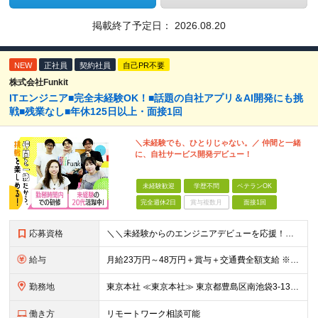
掲載終了予定日：
2026.08.20
NEW
正社員
契約社員
自己PR不要
株式会社Funkit
ITエンジニア■完全未経験OK！■話題の自社アプリ＆AI開発にも挑
戦■残業なし■年休125日以上・面接1回
＼未経験でも、ひとりじゃない。／ 仲間と一緒
に、自社サービス開発デビュー！
未経験歓迎
学歴不問
ベテランOK
完全週休2日
賞与複数月
面接1回
応募資格
＼＼未経験からのエンジニアデビューを応援！／／ ★完全未経験OK ★学歴不問 ★第二新卒歓迎 実際に、元ミュージシャンや調理師など、 異業種から転職した先輩も活躍中♪ 10名ほどのチーム体制で、分
給与
月給23万円～48万円＋賞与＋交通費全額支給 ※経験・能力・スキルを考慮して決定します。 ※地方から上京される方には、上京支援金の支給もあります。 ※上記月給には固定残業代（15時間～20時間分／2
勤務地
東京本社 ≪東京本社≫ 東京都豊島区南池袋3-13-8 ホウエイビル9F ★経験者はフルリモート/リモート可 ★通院による早出や遅出にも柔軟に対応 ★池袋駅より徒歩5分の好アクセス ★未経験の方は
働き方
リモートワーク相談可能