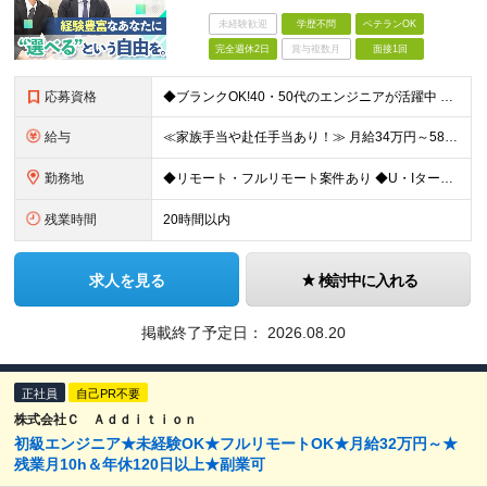
未経験歓迎
学歴不問
ベテランOK
完全週休2日
賞与複数月
面接1回
応募資格
◆ブランクOK!40・50代のエンジニアが活躍中 ◆社会人経験10年以上の方も歓迎いたします！ ■学歴不問 ■何らかのIT系職種の実務経験をお持ちの方（経験年数不問） ※SE／PG・運用・保守・ヘル
給与
≪家族手当や赴任手当あり！≫ 月給34万円～58万円＋賞与＋各種手当 ※前職の給与・経験・スキルなどを考慮のうえで決定します ※残業代は1分単位で全額支給します ※試用期間3ヶ月。その間の給与・待遇
勤務地
◆リモート・フルリモート案件あり ◆U・Iターン歓迎 ◆配属先は希望を最大限考慮します！ ◆転勤・転居についてはご相談が可能です 各拠点、または関東・東海の各プロジェクト先での勤務となります。 ※会
残業時間
20時間以内
求人を見る
検討中に入れる
掲載終了予定日：
2026.08.20
正社員
自己PR不要
株式会社Ｃ Ａｄｄｉｔｉｏｎ
初級エンジニア★未経験OK★フルリモートOK★月給32万円～★
残業月10h＆年休120日以上★副業可