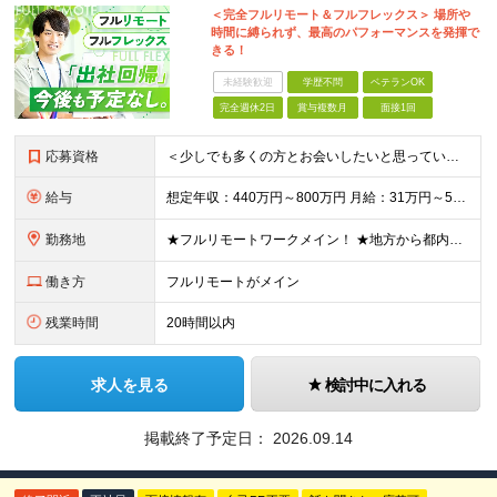
＜完全フルリモート＆フルフレックス＞ 場所や
時間に縛られず、最高のパフォーマンスを発揮で
きる！
未経験歓迎
学歴不問
ベテランOK
完全週休2日
賞与複数月
面接1回
応募資格
＜少しでも多くの方とお会いしたいと思っています！＞ ◆学歴不問 ◆詳細設計〜結合テストの一連の工程を独力で完遂できる方 ◆オブジェクト指向型のプログラミング言語（Java、C#、Pythonなど）を1
給与
想定年収：440万円～800万円 月給：31万円～57万円+賞与年2回 ※経験、能力などを考慮の上、当社規定により決定いたします。 ※上記には固定残業代20時間分（4万円～7.5万円）を含む。超過分
勤務地
★フルリモートワークメイン！ ★地方から都内のプロジェクトに参画する社員も多数！ ★常駐の場合は直行・直帰OK ≪東京本社≫ 〒101-0041 東京都千代田区神田須田町二丁目19番地23 Daiw
働き方
フルリモートがメイン
残業時間
20時間以内
求人を見る
検討中に入れる
掲載終了予定日：
2026.09.14