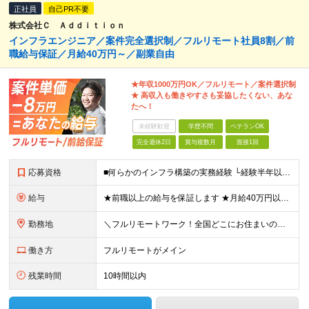
正社員
自己PR不要
株式会社Ｃ Ａｄｄｉｔｉｏｎ
インフラエンジニア／案件完全選択制／フルリモート社員8割／前
職給与保証／月給40万円～／副業自由
★年収1000万円OK／フルリモート／案件選択制
★ 高収入も働きやすさも妥協したくない、あな
たへ！
未経験歓迎
学歴不問
ベテランOK
完全週休2日
賞与複数月
面接1回
応募資格
■何らかのインフラ構築の実務経験 └経験半年以上の方を想定しています！(フェーズ不問) ■学歴不問・第2新卒歓迎・ブランクOK ■20代～50代まで幅広く活躍中 経験よりも“主体性があるかどうか”を
給与
★前職以上の給与を保証します ★月給40万円以上＋インセンティブあり 月給40万円以上＋インセンティブ＋各種手当 ※上記には固定残業代（月30時間・44,400円～）を含みます ※超過分は別途支給し
勤務地
＼フルリモートワーク！全国どこにお住まいの方も大歓迎／ 現在、10名中8名がフルリモートで活躍中！ フルリモート・ハイブリット案件を数多く保有しているため、 住む場所は全国どこでもOKです◎ ＼フ
働き方
フルリモートがメイン
残業時間
10時間以内