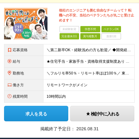
他社のエンジニアも羨む自由なチームって？ 転
職への不安、当社のベテランたちが丸ごと受け止
めます！
未経験歓迎
学歴不問
ベテランOK
完全週休2日
賞与複数月
面接1回
応募資格
＼第二新卒OK・経験浅めの方も歓迎／ ◆開発経験が2年以上ある方（言語不問） ◆学歴不問 ～こんな方におすすめです～ ◇好きな技術や上流工程にチャレンジしたい ◇チームの仲間とコミュニケーションを取
給与
★住宅手当・家族手当・資格取得支援制度あり ★前職より平均20％以上の年収UP実績あり！ 月給30万円～60万円＋各種手当＋賞与年2回 ※経験などを考慮し決定いたします。 ※上記には固定残業代（3
勤務地
＼フルリモ率50％・リモート率ほぼ100％／ 東京オフィスまたは都内のプロジェクト先での勤務となります。 【東京オフィス】 東京都千代田区神田須田町1-5 KSビル9F ＼リモートでもコミュニケー
働き方
リモートワークがメイン
残業時間
10時間以内
求人を見る
検討中に入れる
掲載終了予定日：
2026.08.31