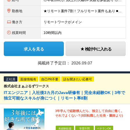
給与
◎年収100万円以上の大幅UP実績も多数あり ◎「年俸制」または「月給制（賞与あり）」から選択可能 ◎前職給与や本人の希望を最大限に考慮して決定 ＼選べる2つの給与形態／ あなたのライフスタイルや将
勤務地
★リモート案件7割！フルリモート案件もあり ■東京、神奈川、千葉、埼玉、大阪、京都、兵庫の各プロジェクト先、またはテレワーク（リモートワーク） ※転居を伴う転勤はありません。 ※お住まいの地域や希望を
働き方
リモートワークがメイン
残業時間
10時間以内
求人を見る
検討中に入れる
掲載終了予定日：
2026.09.07
正社員
面接情報有
自己PR不要
話を聞きたい応募可
株式会社まぁぶるずワークス
ITエンジニア｜入社後3カ月のJava研修有｜完全未経験OK｜3年で
独立可能なスキルが身につく｜リモート率8割
3年学んで経験積んだら、独立して自由に働く。
それでよくない？(8回転職した社長・圖師より)
未経験歓迎
学歴不問
ベテランOK