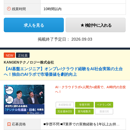
残業時間
10時間以内
求人を見る
検討中に入れる
掲載終了予定日：
2026.09.03
NEW
正社員
KANGENテクノロジー株式会社
【AI基盤エンジニア】オンプレ/クラウド経験をAI社会実装の土台
へ！独自のAIラボで市場価値を劇的向上
AI・クラウドラボ×人間力×成長で、AI時代の主役
へ！
未経験歓迎
学歴不問
ベテランOK
完全週休2日
賞与複数月
面接1回
応募資格
■学歴不問 ■IT業界での実務経験を1年以上お持ちの方 ★経験した業務範囲／使用言語などの開発環境／前職での雇用形態は一切不問です！ 【設立4年目で440名に拡大中！】 年齢・経験も多様なメンバーが