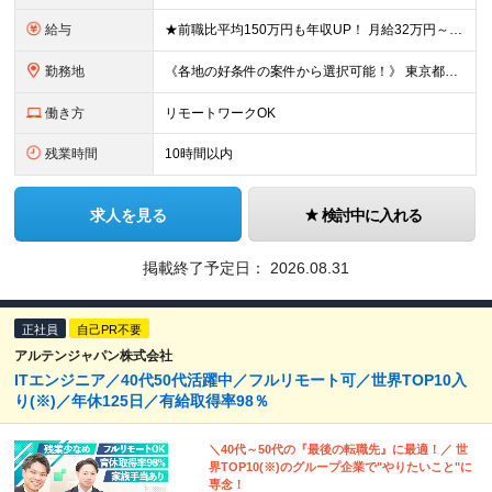
給与
★前職比平均150万円も年収UP！ 月給32万円～67万円＋決算賞与 ※上記には、30時間分（5万7千円～12万1千円）の固定残業代が含まれています。 ◇超過分は別途支給 ◇試用期間3ヶ月（期間中の
勤務地
《各地の好条件の案件から選択可能！》 東京都、神奈川県、千葉県、埼玉県、大阪府、愛知県、福岡県の各プロジェクト先 ※希望を最大限考慮 ※リモート案件あり ※転居を伴う転勤なし ※U・Iターンも歓迎
働き方
リモートワークOK
残業時間
10時間以内
求人を見る
検討中に入れる
掲載終了予定日：
2026.08.31
正社員
自己PR不要
アルテンジャパン株式会社
ITエンジニア／40代50代活躍中／フルリモート可／世界TOP10入
り(※)／年休125日／有給取得率98％
＼40代～50代の『最後の転職先』に最適！／ 世
界TOP10(※)のグループ企業で"やりたいこと"に
専念！