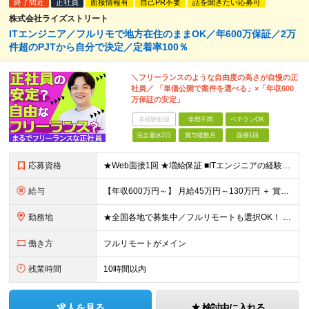
終了間近
正社員
面接情報有
自己PR不要
話を聞きたい応募可
株式会社ライズストリート
ITエンジニア／フルリモで地方在住のままOK／年600万保証／2万
件超のPJTから自分で決定／定着率100％
＼フリーランスのような自由度の高さが自慢の正
社員／ 「単価公開で案件を選べる」×「年収600
万保証の安定」
未経験歓迎
学歴不問
ベテランOK
完全週休2日
賞与複数月
面接1回
応募資格
★Web面接1回 ★増給保証 ■ITエンジニアの経験をお持ちの方（1年以上）※言語や担当フェーズは不問 ■学歴不問 ※ブランクのある方も歓迎！転職回数も問いません 【全国で活躍するエンジニアの定着
給与
【年収600万円～】 月給45万円～130万円 ＋ 賞与年2回（108万円～） ＋ 高還元（単価の80％～92％） ※残業代は1分単位で100％全額支給。サービス残業などは一切ありません ※試用期間6
勤務地
★全国各地で募集中／フルリモートも選択OK！ ご自宅から通いやすい「全国のプロジェクト先」または「フルリモート・リモート」での勤務となります。 ※リモート実施率：96％ ※フルリモート勤務：多数実績
働き方
フルリモートがメイン
残業時間
10時間以内
求人を見る
検討中に入れる