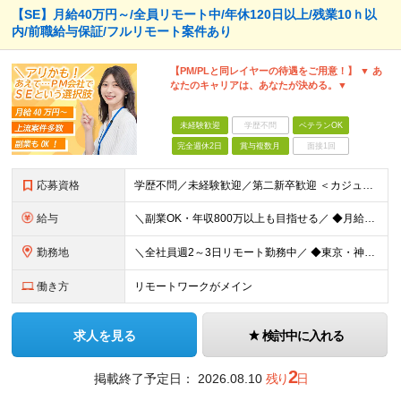
【SE】月給40万円～/全員リモート中/年休120日以上/残業10ｈ以
内/前職給与保証/フルリモート案件あり
【PM/PLと同レイヤーの待遇をご用意！】 ▼ あ
なたのキャリアは、あなたが決める。▼
未経験歓迎
学歴不問
ベテランOK
完全週休2日
賞与複数月
面接1回
応募資格
学歴不問／未経験歓迎／第二新卒歓迎 ＜カジュアル面談実施中！＞ 事前準備は一切不要。 画面オフのカジュアル面談も歓迎です。 「今の現場、ちょっとレガシーで先が見えなくて…」 「市場価値を上げたいん
給与
＼副業OK・年収800万以上も目指せる／ ◆月給40万円～70万円＋賞与年2回 ※経験・年齢・能力を考慮の上、当社規定により優遇いたします ※試用期間1ヶ月あり、待遇等に差異なし ※残業代別途全額支給
勤務地
＼全社員週2～3日リモート勤務中／ ◆東京・神奈川・埼玉・千葉などの各プロジェクト先 ※希望勤務地を考慮します。 ※お客様先の9割は、東京23区内です。 ※転居を伴う転勤はありません。 ※客先常駐の場
働き方
リモートワークがメイン
求人を見る
検討中に入れる
2
掲載終了予定日：
2026.08.10
残り
日