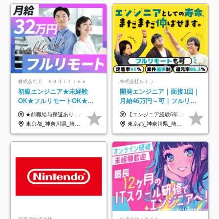
株式会社Ｃ Ａｄｄｉｔｉｏｎ
株式会社ルトラ
初級エンジニア★未経験
開発エンジニア｜面接1回｜
OK★フルリモートOK★月
月給46万円～可｜フルリモ
給32万円～★残業月10h＆
ートも可｜案件選択制｜定
★前職給与保証あり ★月給32万円以上＋インセンティブあり 月給32万円以上＋インセンティブ＋各種手当 ※上記には固定残業代（月30時間・44,400円～）を含みます ※超過分は別途支給します ※試用期間はございません ★＼成果＝あなたの収入／★ 【1】案件単価ー8万円＝あなたの給与 参画したプロジェクトの案件単価から 一律8万円引いた金額があなたの給与です！ （月給例） ■1人称での構築・小規模な詳細設計 案件単価55万円ー8万円＝月給47万円（還元率85.5%） ■大型案件の設計・構築やプロジェクト管理 案件単価90万円ー8万円＝月給82万円（還元率91.1%） ‥‥‥‥‥‥‥‥‥‥‥‥‥‥‥‥‥‥ 【2】月給の他にも豊富なインセンティブあり 全員が月3～13万円のインセンティブをゲットしています！ ≪インセンティブ制度≫ 稼働している現場で増員・交代が発生し、 当社の人員を配属が決定した際に支給。 ◇C Addition正社員が参画 ：実粗利の10%／毎月 ◇協力会社所属の社員が参画：実粗利の30%／毎月 ≪リファラル制度≫ あなたの知り合いが当社のメンバーになった際に、 毎月1人あたり2万円支給します◎ ‥‥‥‥‥‥‥‥‥‥‥‥‥‥‥‥‥‥
【エンジニア経験6年以上の方】 月給46万円～100万円（固定残業代含む） ※上記月給には月30時間分の固定残業代（月8万7,400円～月19万円）を含む。超過分は全額支給。 【エンジニア経験4年以上の方】 月給42万円～100万円（固定残業代含む） ※上記月給には月30時間分の固定残業代（月7万9,800円～月19万円）を含む。超過分は全額支給。 【エンジニア経験4年未満の方】 月給38万円～100万円（固定残業代含む） ※上記月給には月30時間分の固定残業代（月7万2,200円～月19万円）を含む。超過分は全額支給。 ※経験、スキル、前職給与などを踏まえて決定。 ◆ルトラの給与制度のポイント！◆ ・社員の95%が入社時に年収UP！最高で300万円UPの実績も ・平均還元率86.3%（交通費・住宅手当・会社負担分の社保も含む） ・人柄やポテンシャルを評価し、スキル以上の希望年収を提示することも ・退職金制度やリファラル手当（平均50万円）あり
年休120日以上★副業可
着率96％以上｜副業OK｜住
東京都_神奈川県_埼玉県_千葉県_大阪府_愛知県_北海道_青森県_岩手県_宮城県_秋田県_山形県_福島県_茨城県_栃木県_群馬県_新潟県_山梨県_長野県_富山県_石川県_福井県_静岡県_岐阜県_三重県_兵庫県_京都府_滋賀県_奈良県_和歌山県_広島県_岡山県_鳥取県_島根県_山口県_徳島県_香川県_愛媛県_高知県_福岡県_熊本県_佐賀県_長崎県_大分県_宮崎県_鹿児島県_沖縄県
東京都_神奈川県_埼玉県_千葉県_大阪府_愛知県_北海道_青森県_岩手県_宮城県_秋田県_山形県_福島県_茨城県_栃木県_群馬県_新潟県_山梨県_長野県_富山県_石川県_福井県_静岡県_岐阜県_三重県_兵庫県_京都府_滋賀県_奈良県_和歌山県_広島県_岡山県_鳥取県_島根県_山口県_徳島県_香川県_愛媛県_高知県_福岡県_熊本県_佐賀県_長崎県_大分県_宮崎県_鹿児島県_沖縄県
宅手当