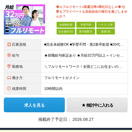
◆≪フルリモート×高還元率×帰社日なし≫◆ 仕
事もプライベートも自由自在の毎日を過ごしませ
んか？
未経験歓迎
学歴不問
ベテランOK
完全週休2日
賞与複数月
面接1回
応募資格
■完全未経験OK ■学歴不問・第2新卒歓迎 ■20代～30代まで活躍中 経験よりも“目標があるか”を面接では見ています！ 「ITスキルを身につけて安定したキャリアを歩みたい」 「推し活のために収入U
給与
★前職給与保証あり ★月給32万円以上＋インセンティブあり 月給32万円以上＋インセンティブ＋各種手当 ※上記には固定残業代（月30時間・44,400円～）を含みます ※超過分は別途支給します ※試
勤務地
＼フルリモートワーク！全国どこにお住まいの方も大歓迎／ 現在、10名中8名がフルリモートで活躍中！ フルリモート・ハイブリット案件を数多く保有しているため、 住む場所は全国どこでもOKです◎ ＼フ
働き方
フルリモートがメイン
残業時間
10時間以内
求人を見る
検討中に入れる
掲載終了予定日：
2026.08.27