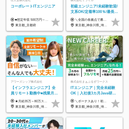
任天堂株式会社
株式会社ミライル
コーポレートITエンジニア
初級エンジニア/未経験歓迎/
文系OK/定着率100％/最長1
年の自社ITスクール研修あ
■想定年収 500万円～900万円 月給制 月給278,000円～ ※残業が発生した場合、残業代を別途全額支給します ※試用期間2ヶ月あり(待遇や給与に差異はありません)
＼全国の各拠点で募集中！／ 給与は以下の通り、勤務地により異なります。 札幌：月給23万円～27万円 仙台：月給22万円～26万円 新潟：月給22万円～26万円 東京：月給26万円～30万円 大阪：月給24万円～29万円 福岡：月給23.5万円～27万円 沖縄：月給21万円～26万円 ◎給与は知識や経験を考慮して決定します。 ◎残業は別途全額支給します。 ◎試用期間12カ月あり（給与は以下の通りです。その他条件に変更はありません） （試用期間の給与） 札幌：月給18.6万円～ 仙台：月給19万円～ 新潟：月給18万円～ 東京：月給22万円～ 大阪：月給20.8万円～ 福岡：月給19万円～ 沖縄：月給18万円～
り/年休130日
東京都_京都府
東京都_神奈川県_埼玉県_千葉県_大阪府_愛知県_北海道_青森県_岩手県_宮城県_秋田県_山形県_福島県_茨城県_栃木県_群馬県_新潟県_山梨県_長野県_富山県_石川県_福井県_静岡県_岐阜県_三重県_兵庫県_京都府_滋賀県_奈良県_和歌山県_広島県_岡山県_鳥取県_島根県_山口県_徳島県_香川県_愛媛県_高知県_福岡県_熊本県_佐賀県_長崎県_大分県_宮崎県_鹿児島県_沖縄県
アワーズシップ株式会社
株式会社まぁぶるずワークス
【インフラエンジニア】全
ITエンジニア｜完全未経験
員リモート勤務中■残業月
OK｜入社後3カ月Java研修
3h■最大3ヶ月の連休あり■
｜リモート率8割以上｜充実
★月給35万～80万スタートも可 【未経験の方】 ■月給26万～80万＋賞与年2回（年2ヶ月分） 【何かしらのインフラエンジニア経験をお持ちの方】 ■月給35万～80万＋賞与年2回（年2ヶ月分） ※スキル・経験などを考慮し決定します ※試用期間6ヶ月あり。期間中は契約社員となります。その他の待遇に差異はありません（試用期間終了後、昇給の可能性あり） ※上記金額には固定残業代（月30時間分／4万9600円～15万2600円）を含みます。超過分は別途支給いたします。 ＼頑張りはインセンティブで還元！／ クライアントに貢献度を評価され、当社のエンジニアが追加で案件に参画することになるなど、会社にとって利益になる行動はしっかり評価します。 会社の成長に貢献できていることを実感でき、「もっと頑張ろう」と思える体制づくりを整えています！
＼ボーナスあり！初年度から年収300万円以上／ ■月給25万円～35万円＋残業代全額支給＋各種手当＋賞与年1回 ◎経験・年齢・スキルなどを考慮し、できるだけ優遇します ◎試用期間中(3カ月)は契約社員で、月給21万円＋諸手当になります。 (試用期間中は残業が発生しません。その他の待遇に変更はありません) ----------------- ＼3つの評価軸！実力次第で早期収入アップ！／ 【1】スキル(IT理解、実装力、設計) 【2】実務力(現場評価、コミュ力、品質) 【3】姿勢(自走力、意欲、責任感) この3つの評価軸で、3カ月ごとに評価。社内グレードにより、給与が決まる明確な仕組みです。何ができれば給与が上がるのか分かりやすく、実力や努力次第で早期に収入を増やせます！ 【固定残業代について】 なし（残業代は、実際の労働時間に応じて別途全額支給）
年休126日■20～30代活躍
のキャリア支援｜残業月10h
東京都_神奈川県_埼玉県_千葉県_大阪府
東京都_神奈川県_埼玉県_千葉県_大阪府_愛知県_北海道_青森県_岩手県_宮城県_秋田県_山形県_福島県_茨城県_栃木県_群馬県_新潟県_山梨県_長野県_富山県_石川県_福井県_静岡県_岐阜県_三重県_兵庫県_京都府_滋賀県_奈良県_和歌山県_広島県_岡山県_鳥取県_島根県_山口県_徳島県_香川県_愛媛県_高知県_福岡県_熊本県_佐賀県_長崎県_大分県_宮崎県_鹿児島県_沖縄県
中！