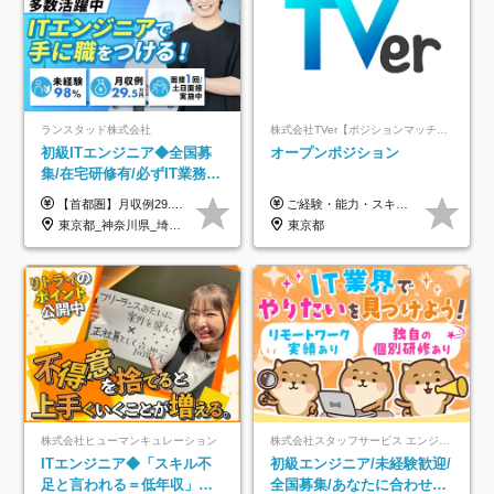
ランスタッド株式会社
株式会社TVer【ポジションマッチ登録】
初級ITエンジニア◆全国募
オープンポジション
集/在宅研修有/必ずIT業務配
属/月収例29.5万円/Web面接
【首都圏】月収例29.5万円（月給26万円＋諸手当） 【東海・関西】月収例28.5万円（月給25万円＋諸手当） 【九州】月収例26万円（月給23万円＋諸手当） ※経験・スキル・前職給与を踏まえ、総合的に判断して決定します。 例：首都圏 月収例31万円（月給27万円＋諸手当） ◆各種手当 ・通勤手当（上限4万円まで） ・残業代手当（1分単位で全額支給） ※固定残業代制は採用しておりません ・深夜勤務手当 ・資格取得支援（ランクに応じてお祝い金1万円～10万円を支給） ◆昇給：年1回 ◆補足 ・研修中1ヶ月間は、時給1670円となります。 ・試用期間6ヶ月あり。その間の待遇に変更はありません。 ※詳細は面接時にご案内します。
ご経験・能力・スキル等により、当社基準にて優遇・相談のうえ決定いたします。
1回/SE
東京都_神奈川県_埼玉県_千葉県_大阪府_愛知県_兵庫県_京都府_福岡県
東京都
株式会社ヒューマンキュレーション
株式会社スタッフサービス エンジニアリング事業本部
ITエンジニア◆「スキル不
初級エンジニア/未経験歓迎/
足と言われる＝低年収」で
全国募集/あなたに合わせた