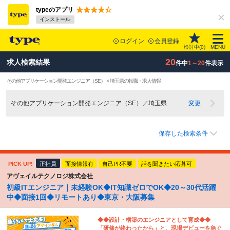
typeのアプリ
インストール
ログイン
会員登録
検討中(
0
)
MENU
20
求人検索結果
件中
1～20
件表示
その他アプリケーション開発エンジニア（SE） × 埼玉県の転職・求人情報
その他アプリケーション開発エンジニア（SE）／埼玉県
変更
保存した検索条件
PICK UP!
正社員
面接情報有
自己PR不要
話を聞きたい応募可
アヴェイルテクノロジ株式会社
初級ITエンジニア｜未経験OK◆IT知識ゼロでOK◆20～30代活躍
中◆面接1回◆リモートあり◆東京・大阪募集
◆◆設計・構築のエンジニアとして育成◆◆
「研修が終わったから」と、現場デビューを急ぐ