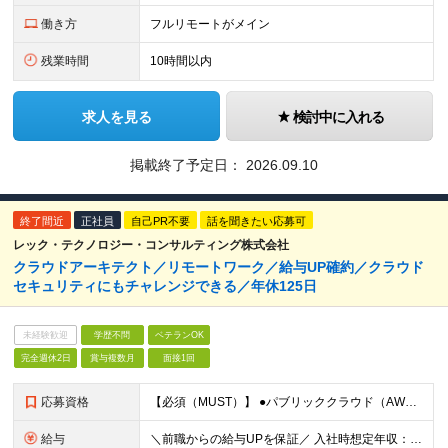
働き方
フルリモートがメイン
残業時間
10時間以内
求人を見る
検討中に入れる
掲載終了予定日：
2026.09.10
終了間近
正社員
自己PR不要
話を聞きたい応募可
レック・テクノロジー・コンサルティング株式会社
クラウドアーキテクト／リモートワーク／給与UP確約／クラウド
セキュリティにもチャレンジできる／年休125日
未経験歓迎
学歴不問
ベテランOK
完全週休2日
賞与複数月
面接1回
応募資格
【必須（MUST）】 ●パブリッククラウド（AWS、GCP、Azureなど）を利用した設計、構築経験 ※学歴不問 【歓迎（WANT）】 ●パブリッククラウドを利用したインフラ／サービス運用経験 ●D
給与
＼前職からの給与UPを保証／ 入社時想定年収：600～1000万円 月給40万円～ + 賞与年2回 + 住宅手当（月2～3万円）+ 在宅勤務手当（月3千円）+ 残業代 ※月給にみなし残業は含みません