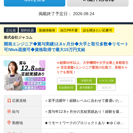
掲載終了予定日：
2026.08.24
正社員
契約社員
面接情報有
自己PR不要
話を聞きたい応募可
株式会社ジャコム
開発エンジニア◆賞与実績12.8ヶ月分◆大手と取引多数◆リモート
可/Web面接可◆資格取得で最大15万円支給
≪創業50年以上、大学機関や大手企業と多数取引
≫ 安定基盤×エンジニア重視の社風で、長期キャ
リアを実現！
未経験歓迎
学歴不問
ベテランOK
完全週休2日
賞与複数月
面接1回
応募資格
＜若手活躍中！経験レベルに合わせて優遇いたします＞ ◆学歴不問 ◆ITエンジニアとしての実務経験（年数・ジャンル不問） ＼こんな方をお待ちしています！／ □働く環境を改善したい □プライベートを充実
給与
＜賞与年12.8ヶ月分の支給実績あり！経験を最大限考慮します◎＞ 【正社員】月給26万3000円～33万9000円＋賞与年1回（12.8ヶ月分※昨年度実績）＋交通費全額＋各種手当 【契約社員】月給
勤務地
★リモートワークのプロジェクトあり ★ゆくゆくはフルリモートも可 ★転居を伴う転勤なし 【東京都】【千葉県】【埼玉県】【神奈川県】【愛知県】にあるプロジェクト先での勤務となります。 ◆本社／東京都