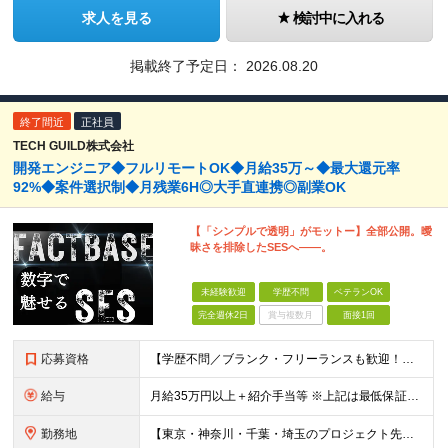
求人を見る
検討中に入れる
掲載終了予定日：
2026.08.20
終了間近
正社員
TECH GUILD株式会社
開発エンジニア◆フルリモートOK◆月給35万～◆最大還元率
92%◆案件選択制◆月残業6H◎大手直連携◎副業OK
【「シンプルで透明」がモットー】全部公開。曖
昧さを排除したSESへ――。
未経験歓迎
学歴不問
ベテランOK
完全週休2日
賞与複数月
面接1回
応募資格
【学歴不問／ブランク・フリーランスも歓迎！】 ●何かしらの言語での開発経験がある方（担当フェーズ・経験年数不問！） ※外国籍の方は日本語能力試験N1必須 ★こんな方にピッタリです！ ・還元率や評価制
給与
月給35万円以上＋紹介手当等 ※上記は最低保証額。前職給与を保証します ※固定残業代（30時間分／5万8594円以上）含む。超過分は別途全額支給 ※案件単価から「10万円（会社利益）」を引いた額が還元
勤務地
【東京・神奈川・千葉・埼玉のプロジェクト先】 ※転居を伴う転勤なし。ご希望や居住地を考慮して決定します。 ※リモートワーク導入案件多数（フルリモートもあり）。 ＜本社＞ 東京都品川区東五反田5-22