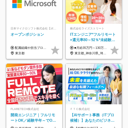
日本マイクロソフト株式会社【ポジションマッチ登録】
株式会社ライズストリート
オープンポジション
ITエンジニア*フルリモート
×還元率80～92％*未経験歓
迎*年休134日*月給35万～*
配属組織や担当プロジェクトにより異なります。 ▼参考情報 ----------------------- 年俸650万～（1/12を月々支給） ※経験、能力を考慮の上、当社規定により優遇いたします。 ※時間外、休日出勤、深夜手当に対する賃金も基本年俸に含みます。
■月給35万円～130万円＋賞与年2回＋各種手当 ※システムエンジニアの経験をお持ちの方は月給41万円以上＋賞与年2回（108万円～）＋手当 ■単価（年収）アップのチャンスは最大年12回 ※残業代は1分単位で100％全額支給。サービス残業などは一切ありません ※試用期間6ヵ月（試用期間中の待遇・給与に差はありません）
定着率100%
東京都
東京都_神奈川県_埼玉県_千葉県_大阪府_愛知県_北海道_青森県_岩手県_宮城県_秋田県_山形県_福島県_茨城県_栃木県_群馬県_新潟県_山梨県_長野県_富山県_石川県_福井県_静岡県_岐阜県_三重県_兵庫県_京都府_滋賀県_奈良県_和歌山県_広島県_岡山県_鳥取県_島根県_山口県_徳島県_香川県_愛媛県_高知県_福岡県_熊本県_佐賀県_長崎県_大分県_宮崎県_鹿児島県_沖縄県
FLARETECH株式会社
ＦＴＣ株式会社
開発エンジニア｜フルリモ
【AIサポート事務（ITプロ
ートOK／経験半年～でOK
候補）】あなたのビジネス
／実質還元率80～90%／前
経験をAI業界で活かす◆IT