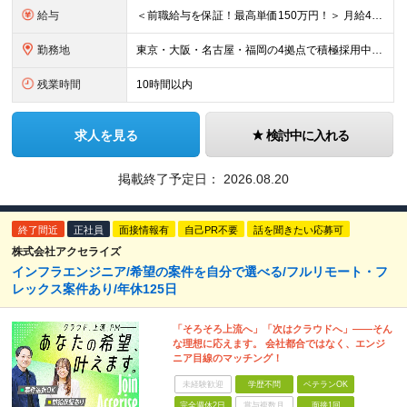
給与
＜前職給与を保証！最高単価150万円！＞ 月給40万円～120万円+賞与 ◎入社した全員が年収UPしています！平均161万円UP！ ※経験・能力などを考慮の上、決定します。 ※上記給与には、月30
勤務地
東京・大阪・名古屋・福岡の4拠点で積極採用中。 ※転居を伴う転勤はなし。U・Iターン大歓迎！ ※本社または各拠点近郊のプロジェクト先での勤務となります。 ※プロジェクトにより、フルリモート相談可 【
残業時間
10時間以内
求人を見る
検討中に入れる
掲載終了予定日：
2026.08.20
終了間近
正社員
面接情報有
自己PR不要
話を聞きたい応募可
株式会社アクセライズ
インフラエンジニア/希望の案件を自分で選べる/フルリモート・フ
レックス案件あり/年休125日
「そろそろ上流へ」「次はクラウドへ」――そん
な理想に応えます。 会社都合ではなく、エンジ
ニア目線のマッチング！
未経験歓迎
学歴不問
ベテランOK
完全週休2日
賞与複数月
面接1回