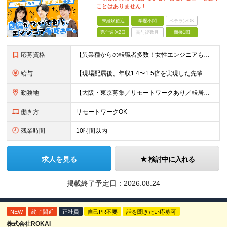
ことはありません！
未経験歓迎
学歴不問
ベテランOK
完全週休2日
賞与複数月
面接1回
応募資格
【異業種からの転職者多数！女性エンジニアも活躍中】 ◆学歴不問 ◆未経験OK ≪こんな方を歓迎しています≫ ◎未経験から成長できる環境で活躍したい方 ◎大学やスクールでIT系のスキルを学んだことのあ
給与
【現場配属後、年収1.4〜1.5倍を実現した先輩も！残業代全額支給】 ◆給与は経験やスキルに応じて決定します ◆年俸制250万円～350万円（1/12を月々支給） ≪年収UPの例≫ ◎飲食業からのキ
勤務地
【大阪・東京募集／リモートワークあり／転居を伴う転勤なし】 東京本社、大阪事務所、または東京23区内・関西（大阪・兵庫）の各クライアント先勤務 ◆入社後、約1年間はクライアント先ではなく 自社内（東
働き方
リモートワークOK
残業時間
10時間以内
求人を見る
検討中に入れる
掲載終了予定日：
2026.08.24
NEW
終了間近
正社員
自己PR不要
話を聞きたい応募可
株式会社ROKAI