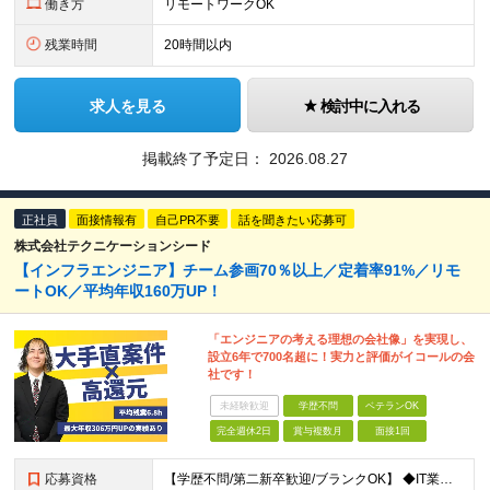
働き方
リモートワークOK
残業時間
20時間以内
求人を見る
検討中に入れる
掲載終了予定日：
2026.08.27
正社員
面接情報有
自己PR不要
話を聞きたい応募可
株式会社テクニケーションシード
【インフラエンジニア】チーム参画70％以上／定着率91%／リモ
ートOK／平均年収160万UP！
「エンジニアの考える理想の会社像」を実現し、
設立6年で700名超に！実力と評価がイコールの会
社です！
未経験歓迎
学歴不問
ベテランOK
完全週休2日
賞与複数月
面接1回
応募資格
【学歴不問/第二新卒歓迎/ブランクOK】 ◆IT業界での何らかの実務経験を半年以上お持ちの方 ※経験した工程・使用製品などは不問です。 ◆学歴不問