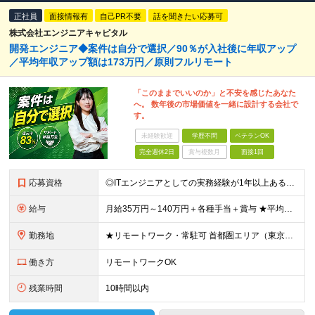
正社員
面接情報有
自己PR不要
話を聞きたい応募可
株式会社エンジニアキャピタル
開発エンジニア◆案件は自分で選択／90％が入社後に年収アップ
／平均年収アップ額は173万円／原則フルリモート
「このままでいいのか」と不安を感じたあなた
へ。 数年後の市場価値を一緒に設計する会社で
す。
未経験歓迎
学歴不問
ベテランOK
完全週休2日
賞与複数月
面接1回
応募資格
◎ITエンジニアとしての実務経験が1年以上ある方 ・開発、インフラ、工程、言語は一切不問！ ※学歴不問 ▼以下のような方を歓迎します ・自身のスキルを高めていきたい方 ・様々な言語が扱えるようになり
給与
月給35万円～140万円＋各種手当＋賞与 ★平均年収704万円 ★還元率83%~ ★案件待期期間も給与あり★ ※経験や能力を考慮し決定します ※固定残業代（月30時間／5万8000円～15万7000
勤務地
★リモートワーク・常駐可 首都圏エリア（東京・神奈川・千葉・埼玉）・大阪・名古屋・福岡を中心とした全国各地のプロジェクト先に参画いただきます。 ◆本社 東京都世田谷区太子堂4-18-15 マガザン三
働き方
リモートワークOK
残業時間
10時間以内