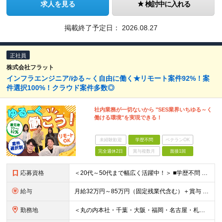
求人を見る
検討中に入れる
掲載終了予定日：
2026.08.27
正社員
株式会社フラット
インフラエンジニア/ゆる～く自由に働く★リモート案件92%！案
件選択100%！クラウド案件多数◎
社内業務が一切ないから "SES業界いちゆる～く
働ける環境"を実現できる！
未経験歓迎
学歴不問
ベテランOK
完全週休2日
賞与複数月
面接1回
応募資格
＜20代～50代まで幅広く活躍中！＞ ■学歴不問 ■インフラエンジニアとして6ヶ月以上の経験がある方 ＜以下のような方を歓迎します＞ ◇ゆる～く自由に働ける職場を探している方 ◇面倒な社内業務のな
給与
月給32万円～85万円（固定残業代含む）＋賞与 ※上記月給には月40時間分の一律の固定残業代（月7万6,200円～20万2,400円）が含まれます。超過分は別途全額支給します。 ※給与は経験・能力を
勤務地
＜丸の内本社・千葉・大阪・福岡・名古屋・札幌のオフィスまたは首都圏近郊のプロジェクト先＞ ※転勤はありません ※勤務地はあなたの希望を最大限考慮します ※リモートワークもご相談下さい ■丸の内本社