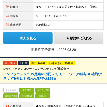
勤務地
★リモートワーク★転居を伴う転勤なし 【勤務地】 ■本社／東京都港区新橋2-9-17 ■首都圏（東京・埼玉・神奈川・千葉）のプロジェクト先 リモートワークでの勤務がメインです。 適宜対面で集まる機
働き方
リモートワークがメイン
残業時間
10時間以内
求人を見る
検討中に入れる
掲載終了予定日：
2026.08.20
終了間近
正社員
自己PR不要
話を聞きたい応募可
レック・テクノロジー・コンサルティング株式会社
インフラエンジニア/月給40万円～/リモートワーク/給与UP確約/ク
ラウド案件にも携われる/年休125日
未経験歓迎
学歴不問
ベテランOK
完全週休2日
賞与複数月
面接1回
応募資格
◆仮想化環境の設計、構築のご経験（VMware、Oracle VM、Xen、Hyper－V） ※システム規模は不問 ◆学歴不問 ＼歓迎する人物像／ ◎新しい技術にアンテナを張り、将来に備えたい方