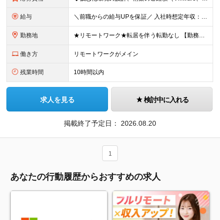
給与
＼前職からの給与UPを保証／ 入社時想定年収：600～1000万円 月給40万円～ + 賞与年2回 + 住宅手当（月2～3万円）+ 在宅勤務手当（月3千円）+ 残業代 ※月給にみなし残業は含みません
勤務地
★リモートワーク★転居を伴う転勤なし 【勤務地】 ■本社／東京都港区新橋2-9-17 ■首都圏（東京・埼玉・神奈川・千葉）のプロジェクト先 リモートワークでの勤務がメインです。 適宜対面で集まる機
働き方
リモートワークがメイン
残業時間
10時間以内
求人を見る
検討中に入れる
掲載終了予定日：
2026.08.20
1
あなたの行動履歴からおすすめの求人