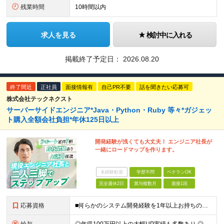
残業時間
10時間以内
求人を見る
検討中に入れる
掲載終了予定日：
2026.08.20
終了間近
正社員
面接情報有
自己PR不要
話を聞きたい応募可
株式会社テックネクスト
サーバーサイドエンジニア*Java・Python・Ruby 等々*ガジェッ
ト購入全額会社負担*年休125日以上
開発経験が浅くても大丈夫！ エンジニア社長が
一緒にロードマップを作ります。
未経験歓迎
学歴不問
ベテランOK
完全週休2日
賞与複数月
面接1回
応募資格
■何らかのシステム開発経験を1年以上お持ちの方 ┗言語や担当フェーズは一切不問です。 また、ローコード開発やRPA開発、SaaSカスタマイズのみでも大歓迎です！ ■学歴不問 ＼こんな方にピッタリの