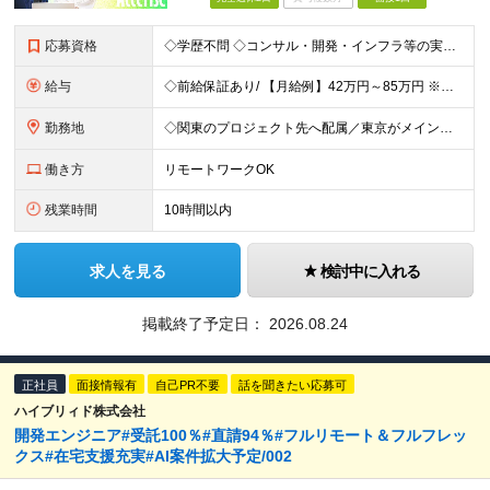
応募資格
◇学歴不問 ◇コンサル・開発・インフラ等の実務経験（目安：3年以上）をお持ちの方 ◇技術領域・業種は不問です（サーバ／NW／クラウドいずれも歓迎） 【こんな方に向いています】 ◎自分のキャリアを主体
給与
◇前給保証あり/ 【月給例】42万円～85万円 ※経験・スキル・前職給与を考慮のうえ決定します。 ※上記金額には固定残業代（30時間分／月7.5万円～15万円）を含みます。超過分は別途支給。
勤務地
◇関東のプロジェクト先へ配属／東京がメインです ◇転勤はありません ◇案件によってはフルリモートが可能 【本社】千代田区神田小川町1-5-1 神田御幸ビル8F
働き方
リモートワークOK
残業時間
10時間以内
求人を見る
検討中に入れる
掲載終了予定日：
2026.08.24
正社員
面接情報有
自己PR不要
話を聞きたい応募可
ハイブリィド株式会社
開発エンジニア#受託100％#直請94％#フルリモート＆フルフレッ
クス#在宅支援充実#AI案件拡大予定/002