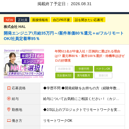
掲載終了予定日：
2026.08.31
NEW
正社員
面接情報有
自己PR不要
話を聞きたい応募可
株式会社 HAL
開発エンジニア/月給35万円～/案件単価80％還元＋α/フルリモート
OK/社員定着率95％
年間511名が中途入社！圧倒的に選ばれる理由
は!? 還元率80％・案件100％選択・待機率ほぼゼ
ロの好環境
未経験歓迎
学歴不問
ベテランOK
完全週休2日
賞与複数月
面接1回
応募資格
◆学歴不問 ◆開発経験をお持ちの方（経験年数不問） ＜こんな方は大歓迎！＞ ◎今の収入をもっと増やしたい ◎もっと上流の案件で活躍したい ◎将来のキャリアにつながる案件に携わりたい ◎自分のやりたい
給与
給与についてお気軽にご相談ください！（カジュアル面談可能） 月給35万円～＋各種手当＋賞与2回 ※固定残業代は、時間外労働の有無に関わらず40時間分を87,500円～支給 ※超過分は別途支給 ※試用
勤務地
◆2/3以上のプロジェクトでリモートワークを実施中！ ≪自社拠点≫ ・東京本社／東京都千代田区丸の内二丁目6番1号 丸の内パークビルディング6階 ・関西支社／⼤阪府⼤阪市中央区安⼟町2-3-13 ⼤
働き方
リモートワークOK