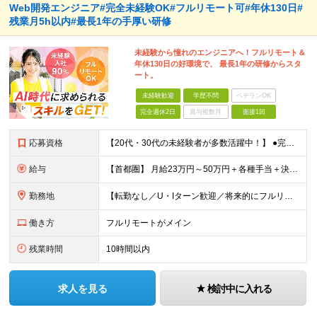
Web開発エンジニア#完全未経験OK#フルリモート可#年休130日#
残業月5h以内#最長1年の手厚い研修
未経験から憧れのエンジニアへ！フルリモート＆
年休130日の好環境で、 最長1年の研修からスタ
ート。
未経験歓迎
学歴不問
ベテランOK
完全週休2日
賞与複数月
面接1回
応募資格
【20代・30代の未経験者が多数活躍中！】 ●完全未経験、第二新卒、既卒、フリーターの方大歓迎！ ●学歴・職歴・転職回数・ブランク一切不問 ※34歳までの方（若年層の長期キャリア形成を図るため） ★
給与
【首都圏】 月給23万円～50万円＋各種手当＋決算賞与 【大阪】 月給22万円～50万円＋各種手当＋決算賞与 【愛知】 月給21.5万円～50万円＋各種手当＋決算賞与 【福岡・宮城】 月給20万
勤務地
【転勤なし／U・Iターン歓迎／将来的にフルリモートOK】 本社（新宿区）、大阪支店、名古屋支店または東京都・神奈川県・千葉県・埼玉県・愛知県・大阪府・福岡県をはじめ、全国のプロジェクト先 ※ご希望を
働き方
フルリモートがメイン
残業時間
10時間以内
求人を見る
検討中に入れる