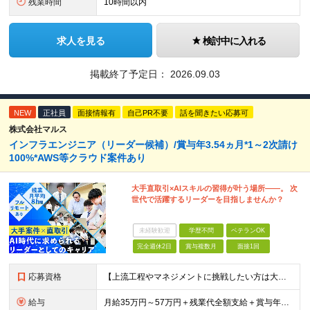
残業時間
10時間以内
求人を見る
検討中に入れる
掲載終了予定日：
2026.09.03
NEW
正社員
面接情報有
自己PR不要
話を聞きたい応募可
株式会社マルス
インフラエンジニア（リーダー候補）/賞与年3.54ヵ月*1～2次請け
100%*AWS等クラウド案件あり
大手直取引×AIスキルの習得が叶う場所――。 次
世代で活躍するリーダーを目指しませんか？
未経験歓迎
学歴不問
ベテランOK
完全週休2日
賞与複数月
面接1回
応募資格
【上流工程やマネジメントに挑戦したい方は大歓迎です！】 ★インフラエンジニアとしての実務経験をお持ちの方 ★上記に加え、下記いずれかに該当する方 ・チームのリーダー／サブリーダーの経験をお持ちの方 ・
給与
月給35万円～57万円＋残業代全額支給＋賞与年3.45ヵ月(リーダー経験者) 月給32万円～43万円＋残業代全額支給＋賞与年3.45ヵ月(実務経験者) 入社時想定年収： 490万円～798万円(リー