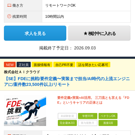
働き方
リモートワークOK
残業時間
10時間以内
求人を見る
検討中に入れる
掲載終了予定日：
2026.09.03
NEW
正社員
面接情報有
自己PR不要
話を聞きたい応募可
株式会社ＡＩクラウド
【SE】FDEに挑戦/要件定義〜実装まで担当/AI時代の上流エンジニ
アに/案件数23,500件以上/リモート
要件定義×実装×AI活用。 三刀流とも言える「FD
E」というキャリアの正体とは
未経験歓迎
学歴不問
ベテランOK
完全週休2日
賞与複数月
面接1回