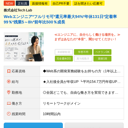
NEW
正社員
面接情報有
自己PR不要
話を聞きたい応募可
株式会社Tech Lab
Webエンジニア*フルリモ可*還元率最大94%*年休131日*定着率
99％*残業5～8h*前年比500％成長
≪エンジニアに、自分らしく働ける場所を。≫
まずはあなたの"本音"、聞かせてください！
未経験歓迎
学歴不問
ベテランOK
完全週休2日
賞与複数月
面接1回
応募資格
◆Web系の開発実務経験をお持ちの方（1年以上） ◆学歴不問 ◆既卒・第二新卒OK ☆Tech Labの事業内容、ビジョンに共感できる⽅はぜひご応募ください！ ☆意欲重視の採用です！ 「経歴に自信が
給与
★入社後全員が年収UP ┗平均154.7万円年収UP！ ┗最大380万円UPの実績もあり 月給35万円～100万円＋決算賞与＋各種手当 【 給与イメージ 】 ◆経験1年以上…月給35万円～＋決算賞
勤務地
◎全国どこでも、自由な働き方を実現できます！ 全国のプロジェクト先やフルリモート環境での勤務も可能です。 ＼自由度の高い働き方、叶えます／ ・フルリモートで働きたい ・ハイブリットに働きたい ・家庭
働き方
リモートワークがメイン
残業時間
10時間以内