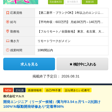
完全週休2日
賞与複数月
面接1回
応募資格
【第二新卒・ブランクOK】1年以上のエンジニア経験がある方(開発・インフラ・工程・言語一切不問） 文理・学歴不問 【歓迎条件】 ◆AI・クラウド案件に参画したい方 ◆下流工程から上流工程へステップア
給与
【平均年収：603万円】 月給38万円～140万円＋諸手当（経験者） 【平均年収603万円】 ※案件の契約内容や昇給額などはすべて開示します。 ※経験や能力を考慮し決定します。 ※月給には固定残業
勤務地
【フルリモート／全国各地】 東京、名古屋、大阪、福岡を中心とした全国のプロジェクトにアサイン。 ※プロジェクトは完全選択制です。 ※フルリモート、ハイブリッド型、常駐案件から自由に選択可能です。 ※転
働き方
リモートワークがメイン
残業時間
10時間以内
求人を見る
検討中に入れる
掲載終了予定日：
2026.08.31
NEW
正社員
面接情報有
自己PR不要
話を聞きたい応募可
株式会社マルス
開発エンジニア（リーダー候補）/賞与年3.54ヵ月*1～2次請け
100%*AI駆動開発研修あり*定着率98%