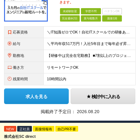
きます。
未経験歓迎
学歴不問
ベテランOK
完全週休2日
賞与複数月
面接1回
応募資格
＼IT知識ゼロでOK！自社ITスクールでの研修あり／ ■完全未経験OK(文系出身70％) ■第二新卒歓迎 ■学歴不問 └社会人未経験の方も歓迎します！ 5名以上の採用を予定しているので、同期と入社も
給与
＼平均年収517万円！入社5年目まで毎年必ず昇給／ ■賞与年3回 ■年収800万円以上も可 ■入社3年以上の平均年収469.2万円 月給23万2000円以上＋賞与年3回＋各種手当 ☆入社5年目まで最
勤務地
【研修中は完全在宅勤務】 ■7割以上のプロジェクトでリモートワークを導入 ■フルリモートもあり ■一都三県のプロジェクト先 ■転居を伴う転勤なし ＜プロジェクト先＞ 東京・神奈川・千葉・埼玉でのプロ
働き方
リモートワークOK
残業時間
10時間以内
求人を見る
検討中に入れる
掲載終了予定日：
2026.08.20
NEW
正社員
面接情報有
自己PR不要
株式会社SC direct