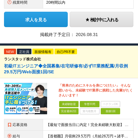
残業時間
20時間以内
求人を見る
検討中に入れる
掲載終了予定日：
2026.08.31
NEW
正社員
面接情報有
自己PR不要
ランスタッド株式会社
初級ITエンジニア◆全国募集/在宅研修有/必ずIT業務配属/月収例
29.5万円/Web面接1回/SE
「将来のためにスキルを身につけたい」 そんな
想いから、未経験でIT業界に挑戦した先輩がたく
さんいます！
未経験歓迎
学歴不問
ベテランOK
完全週休2日
賞与複数月
面接1回
応募資格
【最短で面接当日に内定！完全未経験大歓迎】 ・業種／職種未経験歓迎 ・社会人デビュー、第二新卒、既卒者大歓迎 ・学歴不問（文系、理系不問） ・20代～30代、男女問わず活躍中 ・服装、髪色自由 ・明確
給与
【首都圏】月収例29.5万円（月給26万円＋諸手当） 【東海・関西】月収例28.5万円（月給25万円＋諸手当） 【九州】月収例26万円（月給23万円＋諸手当） ※経験・スキル・前職給与を踏まえ、総合