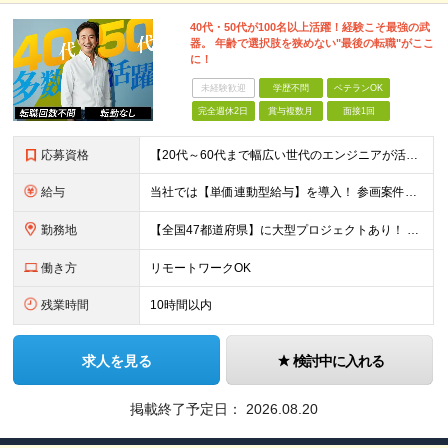
40代・50代が100名以上活躍！経験こそ最強の武
器。 年齢で選択肢を狭めない"最後の転職"がここ
に！
未経験歓迎
学歴不問
ベテランOK
完全週休2日
賞与複数月
面接1回
応募資格
【20代～60代まで幅広い世代のエンジニアが活躍してます】 ■学歴不問 ■転職回数不問 ■開発経験（年数不問）をお持ちの方
給与
当社では【単価連動型給与】を導入！ 参画案件の契約単価に連動して給与が決定。 還元率は単価の【70％～80％】と東証プライム上場グループとして高水準です！（社会保険料・教育コスト含む） ■関東：月給
勤務地
【全国47都道府県】に大型プロジェクトあり！ 主要勤務地： 北海道/宮城県/栃木県/埼玉県/千葉県/東京都/神奈川県/愛知県/大阪府/京都府/兵庫県/広島県/福岡県/熊本県 ※勤務エリアは、あなたの
働き方
リモートワークOK
残業時間
10時間以内
求人を見る
検討中に入れる
掲載終了予定日：
2026.08.20