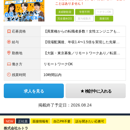
ことはありません！
未経験歓迎
学歴不問
ベテランOK
完全週休2日
賞与複数月
面接1回
応募資格
【異業種からの転職者多数！女性エンジニアも活躍中】 ◆学歴不問 ◆未経験OK ≪こんな方を歓迎しています≫ ◎未経験から成長できる環境で活躍したい方 ◎大学やスクールでIT系のスキルを学んだことのあ
給与
【現場配属後、年収1.4〜1.5倍を実現した先輩も！残業代全額支給】 ◆給与は経験やスキルに応じて決定します ◆年俸制250万円～350万円（1/12を月々支給） ≪年収UPの例≫ ◎飲食業からのキ
勤務地
【大阪・東京募集／リモートワークあり／転居を伴う転勤なし】 東京本社、大阪事務所、または東京23区内・関西（大阪・兵庫）の各クライアント先勤務 ◆入社後、約1年間はクライアント先ではなく 自社内（東
働き方
リモートワークOK
残業時間
10時間以内
求人を見る
検討中に入れる
掲載終了予定日：
2026.08.24
NEW
正社員
面接情報有
自己PR不要
話を聞きたい応募可
株式会社ルトラ