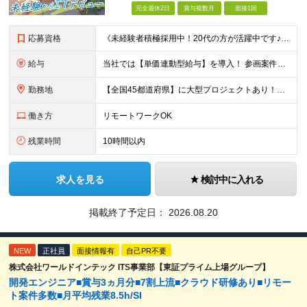
完全週休2日
賞与複数月
面接1回
応募資格
《未経験者積極採用中！20代の方が活躍中です♪》 ◎約4割が実務未経験入社！ ■学歴・職歴は一切問いません！ ■第二新卒の方もお気軽にご相談ください♪ ■入社してから数年は、転勤の可能性があります
給与
当社では【単価連動型給与】を導入！ 参画案件の契約単価に連動して給与が決定。 還元率は単価の【70％～80％】と東証プライム上場グループとして高水準です！（社会保険料・教育コスト含む） ■関東：月給
勤務地
【全国45都道府県】に大型プロジェクトあり！※ 四国・沖縄を除く 主要勤務地： 北海道/宮城県/栃木県/埼玉県/千葉県/東京都/神奈川県/愛知県/大阪府/京都府/兵庫県/広島県/福岡県/熊本県 ※勤
働き方
リモートワークOK
残業時間
10時間以内
求人を見る
検討中に入れる
掲載終了予定日：
2026.08.20
NEW
正社員
面接情報有
自己PR不要
株式会社ワールドインテック ITS事業部【東証プライム上場グループ】
開発エンジニア■賞与3ヵ月分■7割上流■クラウド研修あり■リモー
ト案件多数■月平均残業8.5h/SI