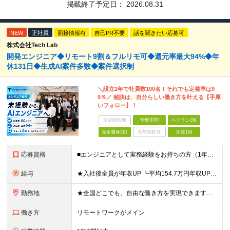
掲載終了予定日：
2026.08.31
NEW
正社員
面接情報有
自己PR不要
話を聞きたい応募可
株式会社Tech Lab
開発エンジニア◆リモート9割＆フルリモ可◆還元率最大94%◆年
休131日◆生成AI案件多数◆案件選択制
＼設立2年で社員数100名！それでも定着率は9
9％／ 秘訣は、自分らしい働き方を叶える【手厚
いフォロー】！
未経験歓迎
学歴不問
ベテランOK
完全週休2日
賞与複数月
面接1回
応募資格
■エンジニアとして実務経験をお持ちの方（1年以上） ■学歴不問 ■既卒・第二新卒OK ☆Tech Labの事業内容、ビジョンに共感できる⽅はぜひご応募ください！ ☆意欲重視の採用です！ 「経歴に自信
給与
★入社後全員が年収UP ┗平均154.7万円年収UP！ ┗最大380万円UPの実績も 月給35万円～100万円＋決算賞与＋各種手当 【 給与イメージ 】 ■経験1年以上…月給35万円～＋決算賞与
勤務地
★全国どこでも、自由な働き方を実現できます！ 全国のプロジェクト先やフルリモート環境での勤務も可能です。 ＼自由度の高い働き方、叶えます／ ・フルリモートで働きたい ・ハイブリットに働きたい ・家庭
働き方
リモートワークがメイン