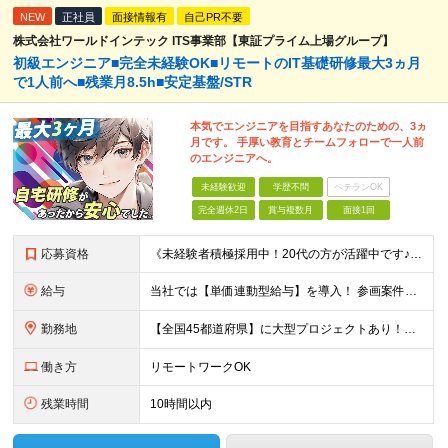
NEW
正社員
面接情報有
自己PR不要
株式会社ワールドインテック ITS事業部【東証プライム上場グループ】
初級エンジニア■完全未経験OK■リモートのIT基礎研修最大3ヵ月
で1人前へ■残業月8.5h■安定基盤/STR
本気でエンジニアを目指すあなたのための、3ヵ
月です。 手厚い教育とチームフォローで一人前
のエンジニアへ。
未経験歓迎
学歴不問
ベテランOK
完全週休2日
賞与複数月
面接1回
応募資格
《未経験者積極採用中！20代の方が活躍中です♪》 ◎約4割が実務未経験入社！ ■学歴・職歴は一切問いません！ ■第二新卒の方もお気軽にご相談ください♪ ■入社してから数年は、転勤の可能性があります
給与
当社では【単価連動型給与】を導入！ 参画案件の契約単価に連動して給与が決定。 還元率は単価の【70％～80％】と東証プライム上場グループとして高水準です！（社会保険料・教育コスト含む） ■関東：月給
勤務地
【全国45都道府県】に大型プロジェクトあり！※ 四国・沖縄を除く 主要勤務地： 北海道/宮城県/栃木県/埼玉県/千葉県/東京都/神奈川県/愛知県/大阪府/京都府/兵庫県/広島県/福岡県/熊本県 ※勤
働き方
リモートワークOK
残業時間
10時間以内