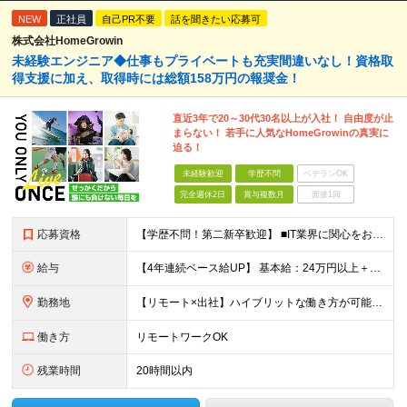
NEW
正社員
自己PR不要
話を聞きたい応募可
株式会社HomeGrowin
未経験エンジニア◆仕事もプライベートも充実間違いなし！資格取
得支援に加え、取得時には総額158万円の報奨金！
直近3年で20～30代30名以上が入社！ 自由度が止
まらない！ 若手に人気なHomeGrowinの真実に
迫る！
未経験歓迎
学歴不問
ベテランOK
完全週休2日
賞与複数月
面接1回
応募資格
【学歴不問！第二新卒歓迎】 ■IT業界に関心をお持ちの方 【IT業界未経験者の方へ】 ITエンジニアという仕事は、パソコンの前でずっとにらめっこを しているイメージがありますが、意外とそうではないん
給与
【4年連続ベース給UP】 基本給：24万円以上＋残業代(全額)＋各種手当 ※みなし残業なし ※基本給は経験や前職の給与を十分に考慮します ※交通費別途支給 ※6ヶ月間の試用期間があります（給与・待遇は
勤務地
【リモート×出社】ハイブリットな働き方が可能！ 東京、神奈川のプロジェクト先 ■本社 神奈川県横浜市神奈川区栄町3-12 パシフィックマークス横浜イースト6F ■事業所(東京都最寄駅のみ記載) サ
働き方
リモートワークOK
残業時間
20時間以内