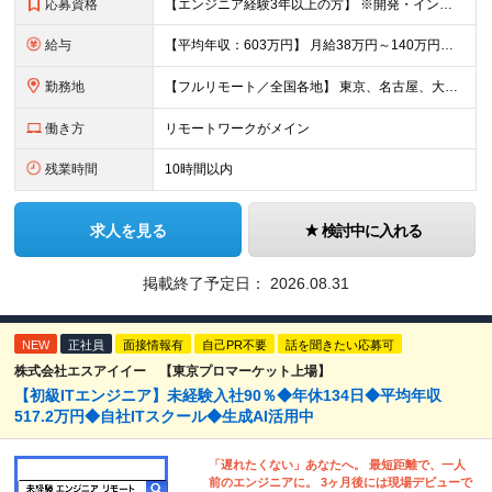
応募資格
【エンジニア経験3年以上の方】 ※開発・インフラ・工程・言語一切不問 ※文理・学歴不問 【歓迎条件】 ◆Python実務経験がある方 ◆LLM・生成AIを使った開発経験がある方 ◆要件定義・顧客折衝
給与
【平均年収：603万円】 月給38万円～140万円＋諸手当（経験者） 【平均年収603万円】 ※案件の契約内容や昇給額などはすべて開示します。 ※経験や能力を考慮し決定します。 ※月給には固定残業
勤務地
【フルリモート／全国各地】 東京、名古屋、大阪、福岡を中心とした全国のプロジェクトにアサイン。 ※プロジェクトは完全選択制です。 ※フルリモート、ハイブリッド型、常駐案件から自由に選択可能です。 ※転
働き方
リモートワークがメイン
残業時間
10時間以内
求人を見る
検討中に入れる
掲載終了予定日：
2026.08.31
NEW
正社員
面接情報有
自己PR不要
話を聞きたい応募可
株式会社エスアイイー 【東京プロマーケット上場】
【初級ITエンジニア】未経験入社90％◆年休134日◆平均年収
517.2万円◆自社ITスクール◆生成AI活用中
「遅れたくない」あなたへ。 最短距離で、一人
前のエンジニアに。 3ヶ月後には現場デビューで