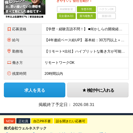
きやすい』会社を紹介！
未経験歓迎
学歴不問
ベテランOK
完全週休2日
賞与複数月
面接1回
応募資格
【学歴・経験言語不問！】 ■何かしらの開発経験をお持ちの方 ■SESにおいて自走してプロジェクトに参画したご経験をお持ちの方 ≪当求人では当社評価基準【J2】相当のご経験者様を募集しています≫ 当社
給与
【4年連続ベース給UP】 基本給：30万円以上＋残業代(全額)＋各種手当 ※みなし残業なし ※基本給は経験や前職の給与を十分に考慮します ※交通費別途支給 ※6ヶ月間の試用期間があります（給与・待遇は
勤務地
【リモート×出社】ハイブリットな働き方が可能！ 東京、神奈川、埼玉、千葉のプロジェクト先 ■本社 神奈川県横浜市神奈川区栄町3-12 パシフィックマークス横浜イースト6F ■事業所(東京都最寄駅のみ
働き方
リモートワークOK
残業時間
20時間以内
求人を見る
検討中に入れる
掲載終了予定日：
2026.08.31
NEW
正社員
自己PR不要
話を聞きたい応募可
株式会社ウェルネステック