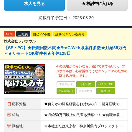
求人を見る
検討中に入れる
掲載終了予定日：
2026.08.20
NEW
正社員
自己PR不要
話を聞きたい応募可
株式会社フジボウル
【SE・PG】★転職回数不問★BtoC/Web系案件多数★月給35万円
～★リモートOK案件有★年休128日
今の現場がつらいなら、逃げてきてもいい。 フ
ジボウルは、心が折れそうなエンジニアのための
「駆け込み寺」です。
未経験歓迎
学歴不問
ベテランOK
完全週休2日
賞与複数月
面接1回
応募資格
◆何らかの開発経験をお持ちの方 ┗開発経験ではなく、運用・保守経験があるという方も、お気軽にご応募ください！ ┗ブランク・転職回数は不問です！ ┗ネガティブな応募理由も歓迎です！ ※学歴不問 ☆活か
給与
★月給50万円以上の先輩も活躍中！ ★前職年収から80万円以上UP保証 月給35万円～ ※月給には固定残業代を含む(月20時間分/2万6000円～/超過分別途支給） ※残業がなくても上記支給(基本残
勤務地
☆本社または東京都・神奈川県内プロジェクト先での勤務となります ☆リモートワークOKの案件も多数あります(応相談) ☆転居を伴う転勤はありません ☆九州地方、北陸地方、北海道からの転職者も多数在籍！/