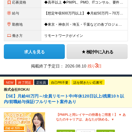
応募資格
◆高卒以上 ◆PM/PL、PMO、ITコンサル、要件定義、顧客折衝いずれかの経験をお持ちの方 ～こんな方に向いています～ ・代表とフラットにキャリアや給与の相談をしたい ・火消しや目先の調整だけで
給与
【想定年収600万円以上】 ◆月給50万円～70万円＋賞与年2回 ※経験・年齢・能力を考慮の上、当社規定により優遇いたします ※試用期間1ヶ月あり、待遇等に差異なし ※残業代別途全額支給 〈スキル別
勤務地
◆東京・神奈川・埼玉・千葉などの各プロジェクト先 ※希望勤務地を考慮します。 ※お客様先の9割は、東京23区内です。 ※転居を伴う転勤はありません。 ※フルリモートの場合は原則客先常駐となります。
働き方
リモートワークがメイン
求人を見る
検討中に入れる
3
掲載終了予定日：
2026.08.10
残り
日
NEW
終了間近
正社員
自己PR不要
話を聞きたい応募可
株式会社ROKAI
【SE】月給40万円～/全員リモート中/年休120日以上/残業10ｈ以
内/前職給与保証/フルリモート案件あり
【PM/PLと同レイヤーの待遇をご用意！】 ▼ あ
なたのキャリアは、あなたが決める。▼