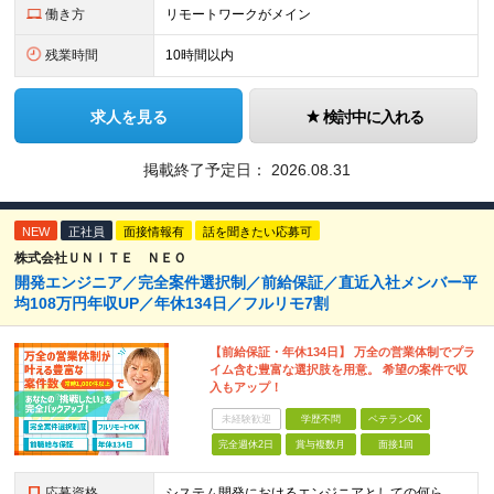
働き方
リモートワークがメイン
残業時間
10時間以内
求人を見る
検討中に入れる
掲載終了予定日：
2026.08.31
NEW
正社員
面接情報有
話を聞きたい応募可
株式会社ＵＮＩＴＥ ＮＥＯ
開発エンジニア／完全案件選択制／前給保証／直近入社メンバー平
均108万円年収UP／年休134日／フルリモ7割
【前給保証・年休134日】 万全の営業体制でプラ
イム含む豊富な選択肢を用意。 希望の案件で収
入もアップ！
未経験歓迎
学歴不問
ベテランOK
完全週休2日
賞与複数月
面接1回
応募資格
システム開発におけるエンジニアとしての何らかの実務経験（年数不問） ※要件定義、基本設計、詳細設計、製造、検証、運用保守 少しでも実務経験があれば、まずは気軽にエントリーしてみてください！ ／／／／