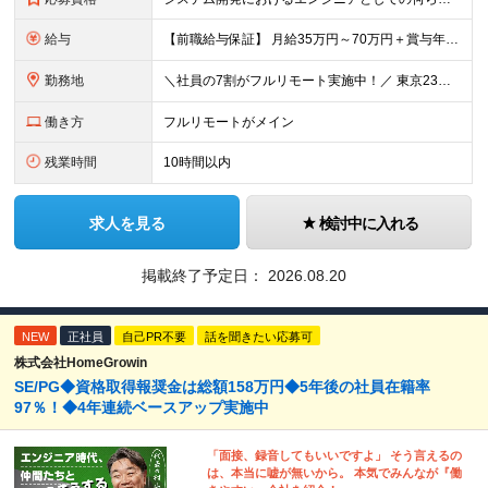
給与
【前職給与保証】 月給35万円～70万円＋賞与年2回＋各種手当 ※前職の給与・スキル・経験を考慮の上、決定いたします。 ※月給には固定残業代（月30時間分／5万円～10万円）を含みます。超過分は別途
勤務地
＼社員の7割がフルリモート実施中！／ 東京23区内など1都3県を中心としたプロジェクト先での勤務となります。 ※勤務地は希望を考慮します ≪本社≫ 東京都渋谷区恵比寿南1丁目3番7号 隅越ビル5階
働き方
フルリモートがメイン
残業時間
10時間以内
求人を見る
検討中に入れる
掲載終了予定日：
2026.08.20
NEW
正社員
自己PR不要
話を聞きたい応募可
株式会社HomeGrowin
SE/PG◆資格取得報奨金は総額158万円◆5年後の社員在籍率
97％！◆4年連続ベースアップ実施中
「面接、録音してもいいですよ」 そう言えるの
は、本当に嘘が無いから。 本気でみんなが『働