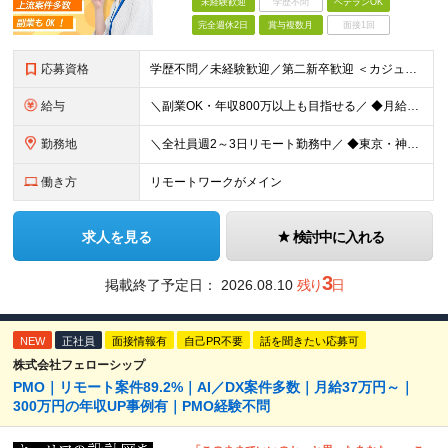
未経験歓迎
学歴不問
ベテランOK
完全週休2日
賞与複数月
面接1回
応募資格
学歴不問／未経験歓迎／第二新卒歓迎 ＜カジュアル面談実施中！＞ 事前準備は一切不要。 画面オフのカジュアル面談も歓迎です。 「今の現場、ちょっとレガシーで先が見えなくて…」 「市場価値を上げたいん
給与
＼副業OK・年収800万以上も目指せる／ ◆月給40万円～70万円＋賞与年2回 ※経験・年齢・能力を考慮の上、当社規定により優遇いたします ※試用期間1ヶ月あり、待遇等に差異なし ※残業代別途全額支給
勤務地
＼全社員週2～3日リモート勤務中／ ◆東京・神奈川・埼玉・千葉などの各プロジェクト先 ※希望勤務地を考慮します。 ※お客様先の9割は、東京23区内です。 ※転居を伴う転勤はありません。 ※客先常駐の場
働き方
リモートワークがメイン
求人を見る
検討中に入れる
3
掲載終了予定日：
2026.08.10
残り
日
NEW
正社員
面接情報有
自己PR不要
話を聞きたい応募可
株式会社フェローシップ
PMO｜リモート案件89.2%｜AI／DX案件多数｜月給37万円～｜
300万円の年収UP事例有｜PMO経験不問