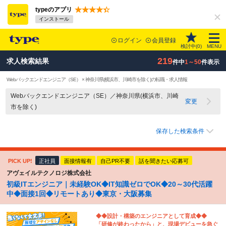
typeのアプリ
インストール
ログイン
会員登録
検討中(
0
)
MENU
219
求人検索結果
件中
1～50
件表示
Webバックエンドエンジニア（SE） × 神奈川県(横浜市、川崎市を除く)の転職・求人情報
Webバックエンドエンジニア（SE）／神奈川県(横浜市、川崎
変更
市を除く)
保存した検索条件
PICK UP!
正社員
面接情報有
自己PR不要
話を聞きたい応募可
アヴェイルテクノロジ株式会社
初級ITエンジニア｜未経験OK◆IT知識ゼロでOK◆20～30代活躍
中◆面接1回◆リモートあり◆東京・大阪募集
◆◆設計・構築のエンジニアとして育成◆◆
「研修が終わったから」と、現場デビューを急ぐ