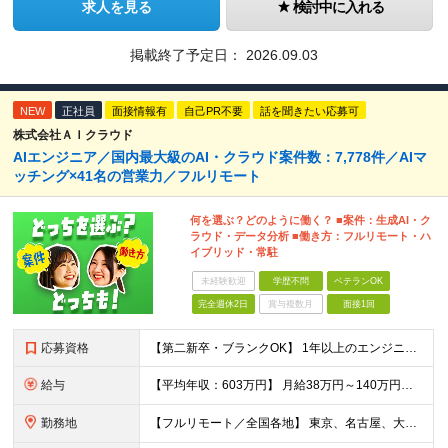
求人を見る
検討中に入れる
掲載終了予定日：
2026.09.03
NEW
正社員
面接情報有
自己PR不要
話を聞きたい応募可
株式会社ＡＩクラウド
AIエンジニア／国内最大級のAI・クラウド案件数：7,778件／AIマ
ッチング×41名の営業力／フルリモート
何を選ぶ？どのように働く？ ■案件：生成AI・ク
ラウド・データ分析 ■働き方：フルリモート・ハ
イブリッド・常駐
未経験歓迎
学歴不問
ベテランOK
完全週休2日
賞与複数月
面接1回
応募資格
【第二新卒・ブランクOK】 1年以上のエンジニア経験がある方(開発・インフラ・工程・言語一切不問） 文理・学歴不問 【三上さんの事例】 転職前 AWS案件を希望していましたが、資格や評価軸が不明確で
給与
【平均年収：603万円】 月給38万円～140万円＋諸手当（経験者） 【平均年収603万円】 ※案件の契約内容や昇給額などはすべて開示します。 ※経験や能力を考慮し決定します。 ※月給には固定残業
勤務地
【フルリモート／全国各地】 東京、名古屋、大阪、福岡を中心とした全国のプロジェクトにアサイン。 ※プロジェクトは完全選択制です。 ※フルリモート、ハイブリッド型、常駐案件から自由に選択可能です。 ※転