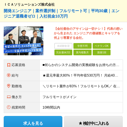
ＩＣＡソリューションズ株式会社
開発エンジニア｜案件選択制｜フルリモート可｜平均30歳｜エン
ジニア退職者ゼロ｜入社祝金10万円
【会社都合のアサインは一切ナシ！】代表の想い
から生まれた エンジニアの価値観とキャリアを
何より尊重する会社。
未経験歓迎
学歴不問
ベテランOK
完全週休2日
賞与複数月
面接1回
応募資格
■何らかのシステム開発の実務経験をお持ちの方(3年以上) ■学歴不問 ≪こんな方にピッタリ≫ □ スキルや経験に見合う正当な収入を得たい □ PGからSEへのステップアップなど上流工程に挑戦したい
給与
★還元率最大80%！平均年収530万円！ 月給40万円～60万円＋業績賞与 想定年収：年収500万円～800万円 ※スキルや経験、担当案件により変動します。 ◎スキルや経験を考慮し、優遇します
勤務地
＼リモート案件が83%！フルリモートもOK／ 在宅勤務、または東京、神奈川、埼玉、千葉のプロジェクト先 ★リモート率83%！フルリモート案件も多数！ ★転居を伴う転勤はありません ■本社 東京都港区
働き方
フルリモートがメイン
残業時間
10時間以内
求人を見る
検討中に入れる