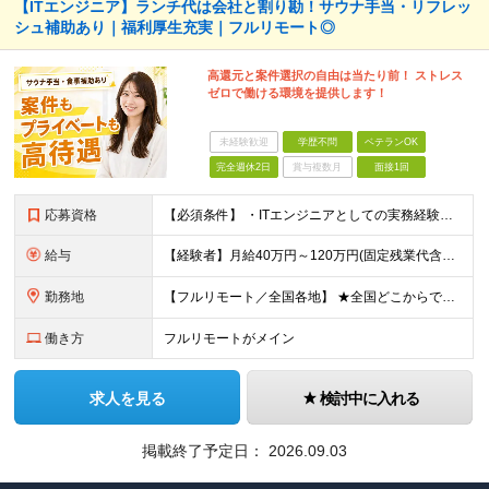
【ITエンジニア】ランチ代は会社と割り勘！サウナ手当・リフレッ
シュ補助あり｜福利厚生充実｜フルリモート◎
高還元と案件選択の自由は当たり前！ ストレス
ゼロで働ける環境を提供します！
未経験歓迎
学歴不問
ベテランOK
完全週休2日
賞与複数月
面接1回
応募資格
【必須条件】 ・ITエンジニアとしての実務経験が1年以上ある方 ※開発・インフラ・運用保守など分野・フェーズは不問！ ※学歴不問 【歓迎条件】 ・基本設計、詳細設計などの経験がある方 ・AWS, G
給与
【経験者】月給40万円～120万円(固定残業代含む)+各種手当 ※月給には、みなし残業手当(月30時間／5万8,000円～15万7,000円)を含みます ※上記を超える時間外労働分は追加で支給します
勤務地
【フルリモート／全国各地】 ★全国どこからでも参画可能！フルリモート案件も多数！ ※プロジェクトは100%選択制。あなたの希望を最優先します。 ※フルリモート、ハイブリッド、常駐案件から自由に選択可能
働き方
フルリモートがメイン
求人を見る
検討中に入れる
掲載終了予定日：
2026.09.03