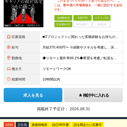
「このままでいいのか」と思ったあなたへ。 こ
こは、数年後の市場価値を、一緒に設計する会社
です。
未経験歓迎
学歴不問
ベテランOK
完全週休2日
賞与複数月
面接1回
応募資格
■ITプロジェクトに関わった実務経験をお持ちの方（年数・職種不問） ■学歴不問 開発、Webディレクター、進行管理など、これまでの経験を活かせます。 PMOとしての実務経験は問いません。 ＼こんな
給与
月給370,400円〜 ※経験やスキルを考慮し、決定いたします ※上記金額には固定残業代（30時間分/70,400円～）を含みます。超過分は別途全額支給いたします ※試用期間6カ月あり（期間中の給与・
勤務地
◆リモート案件率89.2%◆希望を考慮／転居を伴う転勤なし 一都三県のクライアント先＋在宅勤務（案件により異なります） 【本社】東京都千代田区内幸町2-2-3 日比谷国際ビル3F (変更の範囲)上
働き方
リモートワークOK
残業時間
10時間以内
求人を見る
検討中に入れる
掲載終了予定日：
2026.08.31
NEW
正社員
面接情報有
自己PR不要
話を聞きたい応募可