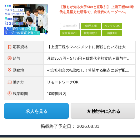
【誰もが知る大手SIerと直取引】 上流工程×AI時
代を見据えた研修で、次世代のリーダーへ。
未経験歓迎
学歴不問
ベテランOK
完全週休2日
賞与複数月
面接1回
応募資格
【上流工程やマネジメントに挑戦したい方は大歓迎です！】 ★開発エンジニアとしての実務経験をお持ちの方 ★上記に加え、下記いずれかに該当する方 ・チームのリーダー／サブリーダーの経験をお持ちの方 ・教育
給与
月給35万円～57万円＋残業代全額支給＋賞与年3.45ヵ月(リーダー経験者) 月給32万円～43万円＋残業代全額支給＋賞与年3.45ヵ月(実務経験者) 入社時想定年収： 490万円～798万円(リー
勤務地
≪会社都合の転勤なし！希望する拠点に必ず配属します。新潟Uターン・Iターン大歓迎！≫ 首都圏(東京、神奈川、千葉、埼玉)または新潟市、長岡市周辺のお客様先または各拠点での勤務となります。 ■東京支社
働き方
リモートワークOK
残業時間
10時間以内
求人を見る
検討中に入れる
掲載終了予定日：
2026.08.31