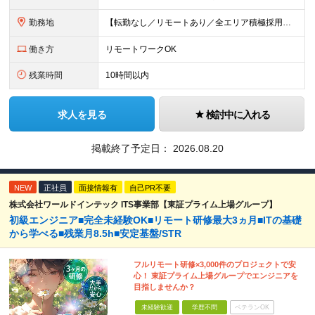
勤務地
【転勤なし／リモートあり／全エリア積極採用中】 ・大手企業のプロジェクトが中心 ・勤務エリアは希望を考慮し決定 ・研修はリモートメインで実施します ・U&Iターンの方も大歓迎◎ ＜主なエリア＞ ■首
働き方
リモートワークOK
残業時間
10時間以内
求人を見る
検討中に入れる
掲載終了予定日：
2026.08.20
NEW
正社員
面接情報有
自己PR不要
株式会社ワールドインテック ITS事業部【東証プライム上場グループ】
初級エンジニア■完全未経験OK■リモート研修最大3ヵ月■ITの基礎
から学べる■残業月8.5h■安定基盤/STR
フルリモート研修×3,000件のプロジェクトで安
心！ 東証プライム上場グループでエンジニアを
目指しませんか？
未経験歓迎
学歴不問
ベテランOK