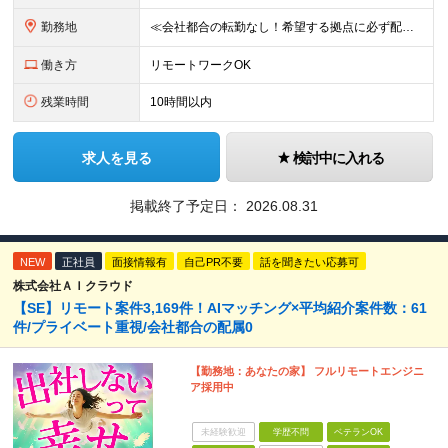
勤務地
≪会社都合の転勤なし！希望する拠点に必ず配属します。新潟Uターン・Iターン大歓迎！≫ 首都圏(東京、神奈川、千葉、埼玉)または新潟市、長岡市周辺のお客様先または各拠点での勤務となります。 ■東京支社
働き方
リモートワークOK
残業時間
10時間以内
求人を見る
検討中に入れる
掲載終了予定日：
2026.08.31
NEW
正社員
面接情報有
自己PR不要
話を聞きたい応募可
株式会社ＡＩクラウド
【SE】リモート案件3,169件！AIマッチング×平均紹介案件数：61
件/プライベート重視/会社都合の配属0
【勤務地：あなたの家】 フルリモートエンジニ
ア採用中
未経験歓迎
学歴不問
ベテランOK