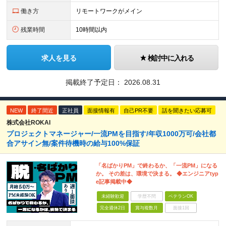
働き方
リモートワークがメイン
残業時間
10時間以内
求人を見る
検討中に入れる
掲載終了予定日：
2026.08.31
NEW
終了間近
正社員
面接情報有
自己PR不要
話を聞きたい応募可
株式会社ROKAI
プロジェクトマネージャー/一流PMを目指す/年収1000万可/会社都
合アサイン無/案件待機時の給与100%保証
「名ばかりPM」で終わるか、「一流PM」になる
か。 その差は、環境で決まる。 ◆エンジニアtyp
e記事掲載中◆
未経験歓迎
学歴不問
ベテランOK
完全週休2日
賞与複数月
面接1回