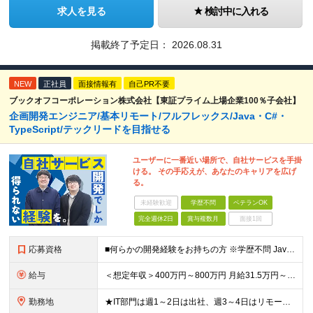
求人を見る
検討中に入れる
掲載終了予定日：
2026.08.31
NEW
正社員
面接情報有
自己PR不要
ブックオフコーポレーション株式会社【東証プライム上場企業100％子会社】
企画開発エンジニア/基本リモート/フルフレックス/Java・C#・
TypeScript/テックリードを目指せる
ユーザーに一番近い場所で、自社サービスを手掛
ける。 その手応えが、あなたのキャリアを広げ
る。
未経験歓迎
学歴不問
ベテランOK
完全週休2日
賞与複数月
面接1回
応募資格
■何らかの開発経験をお持ちの方 ※学歴不問 Javaは経験ないがWebアプリケーション運用知識やDB知識が豊富など 何か一つでも強みがあれば活躍できる可能性があります！ 興味をお持ちいただけましたら
給与
＜想定年収＞400万円～800万円 月給31.5万円～55万円＋賞与＋交通費全額支給＋各種手当 ※経験・能力などを考慮し相談の上、当社規定により決定します。 ※上記金額には16～21時間分のみなし残
勤務地
★IT部門は週1～2日は出社、週3～4日はリモートワーク ★勤務地はご本人のご希望を最優先します ■飯田橋オフィス／東京都新宿区揚場町2-26 SKビル ■本社／神奈川県相模原市南区古淵2-14-