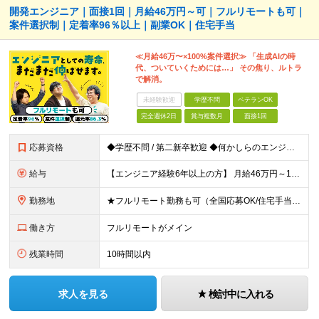
開発エンジニア｜面接1回｜月給46万円～可｜フルリモートも可｜
案件選択制｜定着率96％以上｜副業OK｜住宅手当
≪月給46万〜×100%案件選択≫ 「生成AIの時
代、ついていくためには…」 その焦り、ルトラ
で解消。
未経験歓迎
学歴不問
ベテランOK
完全週休2日
賞与複数月
面接1回
応募資格
◆学歴不問 / 第二新卒歓迎 ◆何かしらのエンジニア経験をお持ちの方 （言語・期間・フェーズ不問） 経験浅めの方も遠慮なくご応募ください！ ■入社前Q＆A ────── ◎実力に見合った報酬が手に
給与
【エンジニア経験6年以上の方】 月給46万円～100万円（固定残業代含む） ※上記月給には月30時間分の固定残業代（月8万7,400円～月19万円）を含む。超過分は全額支給。 【エンジニア経験4年以
勤務地
★フルリモート勤務も可（全国応募OK/住宅手当を支給します） ※案件によって常駐が必要になる場合があります。 ※希望がない限り、転勤はありません ※U・Iターン歓迎 ★ルトラの社員は全国各地で活躍中
働き方
フルリモートがメイン
残業時間
10時間以内
求人を見る
検討中に入れる