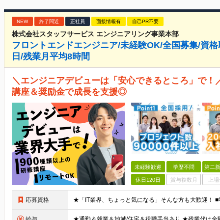
NEW
終了間近
正社員
面接情報有
自己PR不要
株式会社スタッフサービス エンジニアリング事業本部
フロントエンドエンジニア/未経験OK/全国募集/資格取
日/残業月平均8時間
＼エンジニアデビューは「安心できるところ」で！／ 
講座＆奨励金で成長を支援◎
未経験歓迎
学歴不問
第二新
休日120日
賞与複数月
上場
応募資格
給与