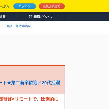
ログイン
新規会員登録
のご案内
人提案
転職ノウハウ
介護・育児休暇あり
ート★第二新卒歓迎／20代活躍
礎研修×リモートで、圧倒的に