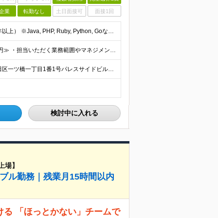
企業
転勤なし
土日面接可
面接1回
■Webアプリケーションの開発経験（言語不問／目安1年以上） ※Java, PHP, Ruby, Python, Goなど、いずれかの言語でWEB開発経験があればOKです。 ■学歴不問 □複数名採用
年俸480万円～1,000万円 ■≪月収想定：40万円～83万円≫ ・担当いただく業務範囲やマネジメントの有無など、役割に応じて決定します ・年俸額を12分割し、毎月支給します ・試用期間3カ月あり
＜竹橋駅（東京メトロ東西線）直結本社＞ 東京都千代田区一ツ橋一丁目1番1号パレスサイドビル5F・8F （変更の範囲）上記を除く当社関連勤務地
検討中に入れる
上場】
ブル勤務｜残業月15時間以内
ける 「ほっとかない」チームで