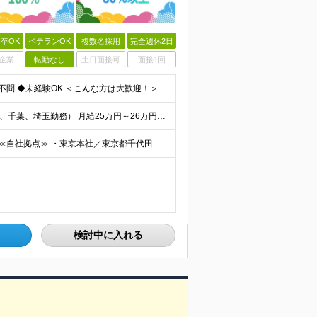
卒OK
ベテランOK
複数名採用
完全週休2日
企業
転勤なし
土日面接可
面接1回
＜エンジニアのご経験浅い方／スクール卒OK＞ ◆学歴不問 ◆未経験OK ＜こんな方は大歓迎！＞ ◎今の収入に不満がある方 ◎新しい言語・スキルに挑戦したい方 ◎腰を据えて活躍したい方 ◎頑張りを評価
社員の約9割が年収UP！ ■首都圏エリア（東京、神奈川、千葉、埼玉勤務） 月給25万円～26万円（固定残業代含む） ※固定残業代は、時間外労働の有無に関わらず17時間分を30,000円～31,200
◆2/3以上のプロジェクトでリモートワークを実施中！ ≪自社拠点≫ ・東京本社／東京都千代田区丸の内二丁目6番1号 丸の内パークビルディング6階 ・関西支社／⼤阪府⼤阪市中央区安⼟町2-3-13 ⼤
検討中に入れる