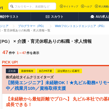
サイトマップ
ヘルプ
求人掲載
検討中リスト
スカウト
AIの求
ンジニア
プログラマー（PG）
Webフロントエンドエンジニア（PG）
介護・育児休暇ありの転職・求人情報一覧
PG） × 介護・育児休暇ありの転職・求人情報
47
1～47
件中
件を表示
PICK UP!
正社員
面接情報有
自己PR不要
話を聞きたい応募可
株式会社タイムクリエイターズ
【開発エンジニア】未経験OK！★丸ビル勤務×リモ
中／残業月10h／資格取得支援
【未経験から最短距離でプロへ】 丸ビル本社での基
成長できる！