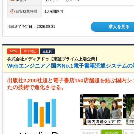
目安残業時間
10時間以内
求人を見る
掲載終了予定日：
2026.08.31
NEW
終了間近
正社員
株式会社メディアドゥ【東証プライム上場企業】
Webエンジニア／国内No.1電子書籍流通システムの
出版社2,200社超と電子書店150店舗超を結ぶ国内シ
たの技術で進化させる。
未経験歓迎
学歴不問
第二新