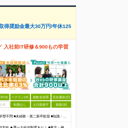
得奨励金最大30万円/年休125
入社前IT研修＆900もの学習
卒OK
ベテランOK
複数名採用
完全週休2日
企業
転勤なし
土日面接可
面接1回
★「IT業界、ちょっと気になる」そんな方も大歓迎！ ■学歴不問 ■未経験・第二新卒歓迎 ■知識・経験はこれから身につけていければOK！ □■ステップアップ■□ 社内システム開発やインフラ構築などジャ
★通勤＆就業＆地域/住宅＆役職手当あり ★残業代は全額支給 ★選べる給与制度あり！ ■東京・神奈川・千葉・埼玉勤務の場合 月給24.5万円～55万円＋諸手当 （残業代は全額支給） (20,000円の