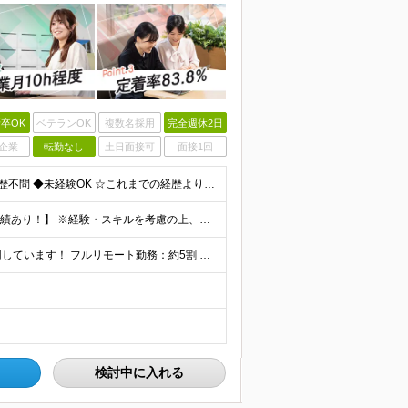
卒OK
ベテランOK
複数名採用
完全週休2日
企業
転勤なし
土日面接可
面接1回
【第二新卒大歓迎！未経験スタートもOKです◎】 ◆学歴不問 ◆未経験OK ☆これまでの経歴よりも「これから」を重視します！ ☆文系・理系、前職の雇用形態は一切問いません！ ＼先輩たちの前職もさまざ
【未経験から年収550万円可／1年で最大80万円UPの実績あり！】 ※経験・スキルを考慮の上、決定いたします。 【月給】27万円〜29万円 ※上記には固定残業代（月25時間分／4万5,000円〜4万
当社で働く社員の「90%以上」がリモートワークを活用しています！ フルリモート勤務：約5割 ハイブリッド勤務（リモート＋出社）：約4割 【本社】東京都千代田区丸の内2-4-1 丸の内ビルディング12
検討中に入れる