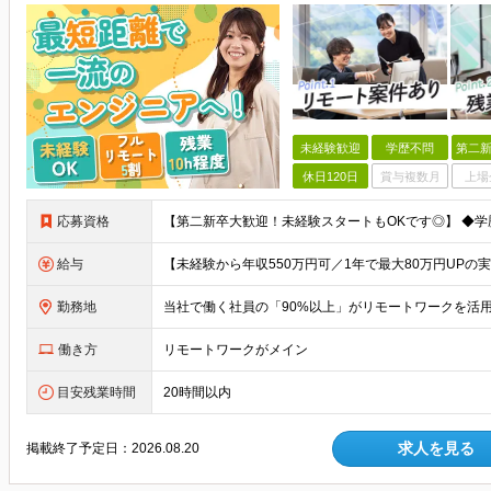
未経験歓迎
学歴不問
第二新
休日120日
賞与複数月
上場
応募資格
給与
勤務地
働き方
リモートワークがメイン
目安残業時間
20時間以内
求人を見る
掲載終了予定日：
2026.08.20