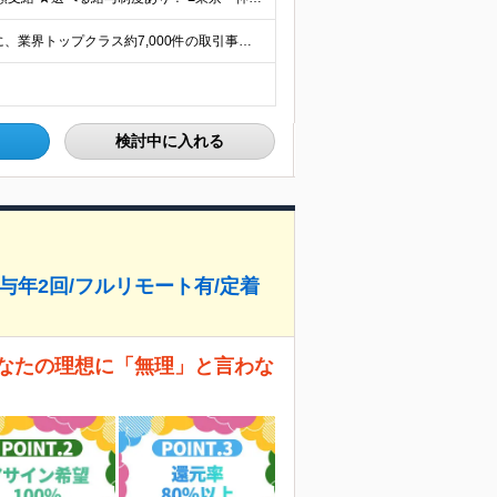
★リモート実績あり★ 『地元で働きたい』という希望に、業界トップクラス約7,000件の取引事業所数、90,000件以上のプロジェクトから検討をいたします。 全国の取引先での就業となります（沖縄を除
検討中に入れる
賞与年2回/フルリモート有/定着
あなたの理想に「無理」と言わな