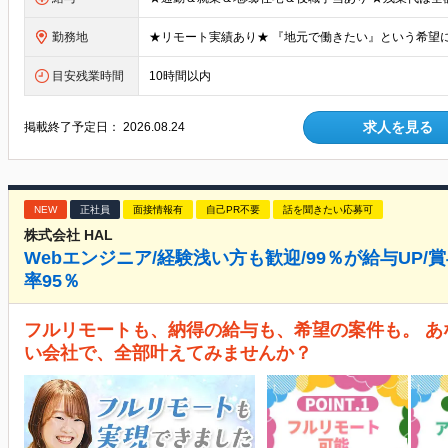
勤務地
目安残業時間
10時間以内
求人を見る
掲載終了予定日：
2026.08.24
NEW
正社員
面接情報有
自己PR不要
話を聞きたい応募可
株式会社 HAL
Webエンジニア/経験浅い方も歓迎/99％が給与UP/
率95％
フルリモートも、納得の給与も、希望の案件も。 
い会社で、全部叶えてみませんか？