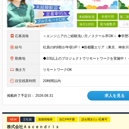
未経験歓迎
学歴不問
第二新
休日120日
賞与複数月
上場
応募資格
給与
勤務地
働き方
リモートワークOK
目安残業時間
20時間以内
求人を見る
掲載終了予定日：
2026.08.31
NEW
正社員
面接情報有
自己PR不要
話を聞きたい応募可
株式会社Ａｓｃｅｎｄｒｉｘ