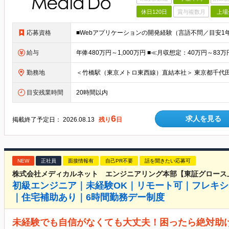
休日120日
賞与複数月
上場
応募資格
給与
勤務地
目安残業時間
20時間以内
6
求人を見る
掲載終了予定日：
2026.08.13
残り
日
NEW
正社員
面接情報有
自己PR不要
話を聞きたい応募可
株式会社メディカルネット エンジニアリング本部【東証グロース
初級エンジニア｜未経験OK｜リモート可｜フレキシ
｜住宅補助あり｜6時間勤務デー制度
未経験でも自信がなくても大丈夫！困ったら絶対助