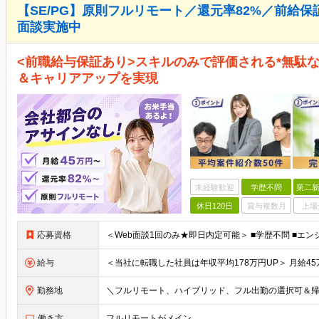
【SE/PG】原則フルリモート／還元率82%／前給
面談実施中
<前職給与保証あり>スキルのみで評価される*無駄
＆キャリアアップを実現
未経験歓迎
学歴不問
第二新
休日120日
賞与複数月
上場
応募資格
給与
勤務地
働き方
フルリモートがメイン