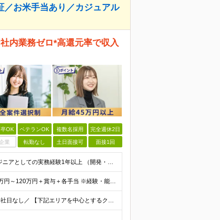
保証／お米手当あり／カジュアル
な社内業務ゼロ*高還元率で収入
卒OK
ベテランOK
複数名採用
完全週休2日
企業
転勤なし
土日面接可
面接1回
＜Web面談1回のみ★即日内定可能＞ ■学歴不問 ■エンジニアとしての実務経験1年以上 （開発・インフラ・技術・工程など不問）
＜当社に転職した社員は年収平均178万円UP＞ 月給45万円～120万円＋賞与＋各手当 ※経験・能力などを考慮の上、決定します ※案件の契約内容（月単金など）や昇給、賞与額はすべてシステム上で開示し
＼フルリモート、ハイブリッド、フル出勤の選択可＆帰社日なし／ 【下記エリアを中心とするクライアント先または自宅にて勤務】 ■首都圏：東京・埼玉・千葉・神奈川 ■関西：大阪・兵庫・京都・滋賀・奈良・和