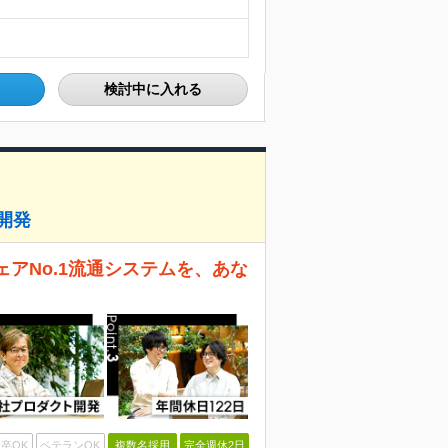
検討中に入れる
開発
ェアNo.1流通システムを、あな
卒OK
ベテランOK
複数名採用
完全週休2日