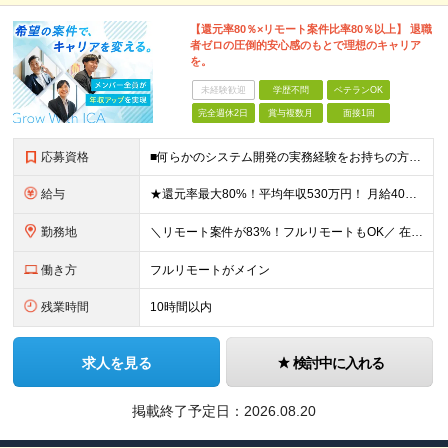
【還元率80％×リモート案件比率80％以上】 退職
者ゼロの圧倒的安心感のもとで理想のキャリア
を。
未経験歓迎
学歴不問
ベテランOK
完全週休2日
賞与複数月
面接1回
応募資格
■何らかのシステム開発の実務経験をお持ちの方(3年以上) ■学歴不問 ≪こんな方にピッタリ≫ □ スキルや経験に見合う正当な収入を得たい □ PGからSEへのステップアップなど上流工程に挑戦したい
給与
★還元率最大80%！平均年収530万円！ 月給40万円～60万円＋業績賞与 想定年収：年収500万円～800万円 ※スキルやご経験、担当案件により変動します ◎スキルや経験を考慮し、優遇します
勤務地
＼リモート案件が83%！フルリモートもOK／ 在宅勤務、または東京、神奈川、埼玉、千葉のプロジェクト先 ★リモート率83%！フルリモート案件も多数！ ★転居を伴う転勤はありません ■本社 東京都港区
働き方
フルリモートがメイン
残業時間
10時間以内
求人を見る
検討中に入れる
掲載終了予定日：
2026.08.20