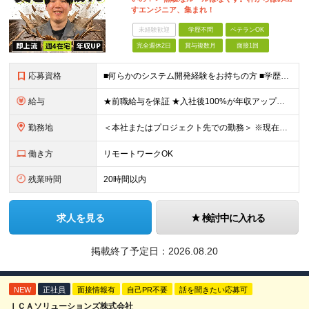
すエンジニア、集まれ！
未経験歓迎
学歴不問
ベテランOK
完全週休2日
賞与複数月
面接1回
応募資格
■何らかのシステム開発経験をお持ちの方 ■学歴不問 【こんな方を歓迎します！】 ・「成長したいけれど、ピリピリした環境は嫌だ」という方 ・「自分の趣味やプライベートの時間もしっかり確保したい」とい
給与
★前職給与を保証 ★入社後100%が年収アップの実績あり 月給35万円～＋賞与年2回（各1.5ヶ月分） └残業代全額支給（固定残業代なし） └決算賞与（会社の年度末の利益に応じて、決算賞与を支給）
勤務地
＜本社またはプロジェクト先での勤務＞ ※現在はチームビルディングを目的に、本社への持ち帰り・自社内での勤務を基本としています。 案件や個人の事情に応じて、リモートワークも可能です。 【本社】 東京都
働き方
リモートワークOK
残業時間
20時間以内
求人を見る
検討中に入れる
掲載終了予定日：
2026.08.20
NEW
正社員
面接情報有
自己PR不要
話を聞きたい応募可
ＩＣＡソリューションズ株式会社