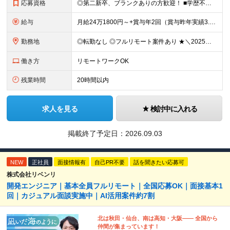
応募資格
◎第二新卒、ブランクありの方歓迎！ ■学歴不問 ■何らかの開発経験またはプログラミングや保守・運用のご経験 ※言語や経験年数は不問 ＜こんな方にピッタリです＞ □ 上流のスキルを身につけたい □ 再
給与
月給24万1800円～+賞与年2回（賞与昨年実績3.2ヶ月）+各種手当＋住宅手当あり(最大1万5千円) ※経験やスキルを考慮して決定します。 ※上記月給には一律支給の住宅手当・永年勤続手当を含みます
勤務地
◎転勤なし ◎フルリモート案件あり ★＼2025年10月20日にNEWオフィス移転／★ ━━━━━━━━━━━━━━━━━━━━━━ AMG Solutionは、日本橋大伝馬町に移転！ 移転に向けて
働き方
リモートワークOK
残業時間
20時間以内
求人を見る
検討中に入れる
掲載終了予定日：
2026.09.03
NEW
正社員
面接情報有
自己PR不要
話を聞きたい応募可
株式会社リベンリ
開発エンジニア｜基本全員フルリモート｜全国応募OK｜面接基本1
回｜カジュアル面談実施中｜AI活用案件約7割
北は秋田・仙台、南は高知・大阪—— 全国から
仲間が集まっています！