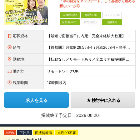
「今の自分をアップデート」して基礎から始める
新しい一歩◎
未経験歓迎
学歴不問
ベテランOK
完全週休2日
賞与複数月
面接1回
応募資格
【最短で面接当日に内定！完全未経験大歓迎】 ・業種／職種未経験歓迎 ・社会人デビュー、第二新卒、既卒者大歓迎 ・学歴不問（文系、理系不問） ・20代～30代、男女問わず活躍中 ・服装、髪色自由 ・明確
給与
【首都圏】月収例29.5万円（月給26万円＋諸手当） 【東海・関西】月収例28.5万円（月給25万円＋諸手当） 【九州】月収例26万円（月給23万円＋諸手当） ※経験・スキル・前職給与を踏まえ、総合
勤務地
【転勤なし／リモートあり／全エリア積極採用】 ・大手企業のプロジェクト中心 ・勤務エリアや配属先は希望を考慮 ・研修はリモートメインで実施 ・UIターン歓迎 ＜主なエリア＞ ■首都圏…東京・神奈川・
働き方
リモートワークOK
残業時間
10時間以内
求人を見る
検討中に入れる
掲載終了予定日：
2026.08.20
NEW
正社員
面接情報有
自己PR不要