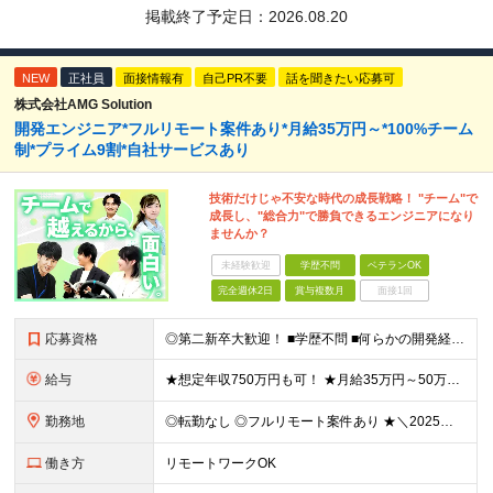
掲載終了予定日：
2026.08.20
NEW
正社員
面接情報有
自己PR不要
話を聞きたい応募可
株式会社AMG Solution
開発エンジニア*フルリモート案件あり*月給35万円～*100%チーム
制*プライム9割*自社サービスあり
技術だけじゃ不安な時代の成長戦略！ "チーム"で
成長し、"総合力"で勝負できるエンジニアになり
ませんか？
未経験歓迎
学歴不問
ベテランOK
完全週休2日
賞与複数月
面接1回
応募資格
◎第二新卒大歓迎！ ■学歴不問 ■何らかの開発経験またはプログラミングや保守・運用のご経験 ※言語や経験年数は不問 ＜こんな方にピッタリです＞ □ 上流のスキルを身につけたい □ 技術以外のスキルを
給与
★想定年収750万円も可！ ★月給35万円～50万円＋賞与年2回（賞与昨年実績3.2ヶ月）＋各種手当＋住宅手当あり(最大1万5千円) ※経験やスキルを考慮して決定します。 ※上記月給には一律支給の住
勤務地
◎転勤なし ◎フルリモート案件あり ★＼2025年10月20日にNEWオフィス移転／★ ━━━━━━━━━━━━━━━━━━━━━━ AMG Solutionは、日本橋大伝馬町に移転！ 移転に向けて
働き方
リモートワークOK