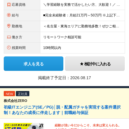
応募資格
＼学習経験を実務で活かしたい方、大歓迎！／ 【学歴・経験不問】 ・未経験OK ・業界未経験OK ・第二新卒歓迎 ・社会人経験が浅い方も歓迎 ・異業種からの転職歓迎 【下記の方歓迎！】 ・プログラミ
給与
■完全未経験者：月給21万円～50万円 ※上記下限金額は最低保証額 ※経験・スキルに応じて優遇 ※残業代は別途支給
勤務地
＜名古屋・東海エリアに勤務地多数！ぜひご相談ください＞ 【転勤なし】本社および東海エリアの業務先 本社／愛知県名古屋市中村区名駅 ※敷地内全面禁煙
働き方
リモートワーク相談可能
残業時間
10時間以内
求人を見る
検討中に入れる
掲載終了予定日：
2026.08.17
NEW
正社員
株式会社ZERO
初級ITエンジニア(SE／PG)│脱・配属ガチャを実現する案件選択
制！あなたの成長に伴走します｜前職給与保証
経験が浅い今だからこそ、未来は変えられる。