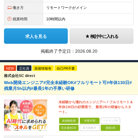
働き方
リモートワークがメイン
残業時間
10時間以内
求人を見る
検討中に入れる
掲載終了予定日：
2026.08.20
NEW
正社員
面接情報有
自己PR不要
株式会社SC direct
Web開発エンジニア#完全未経験OK#フルリモート可#年休130日#
残業月5h以内#最長1年の手厚い研修
未経験から憧れのエンジニアへ！フルリモート＆
年休130日の好環境で、 最長1年の研修からスタ
ート。
未経験歓迎
学歴不問
ベテランOK
完全週休2日
賞与複数月
面接1回