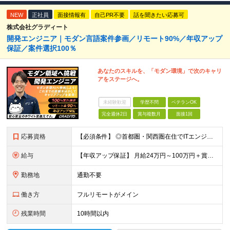
NEW
正社員
面接情報有
自己PR不要
話を聞きたい応募可
株式会社グラディート
開発エンジニア｜モダン言語案件参画／リモート90%／年収アップ
保証／案件選択100％
あなたのスキルを、「モダン環境」で次のキャリ
アをステージへ。
未経験歓迎
学歴不問
ベテランOK
完全週休2日
賞与複数月
面接1回
応募資格
【必須条件】 ◎首都圏・関西圏在住でITエンジニアとしての実務経験が3年以上ある⽅（開発・インフラいずれも歓迎） →首都圏（東京、神奈川、千葉、埼玉）、関西圏（大阪、兵庫、京都）在住のITエンジニア採
給与
【年収アップ保証】 月給24万円～100万円＋賞与（年3回）＋諸手当 ◆想定年収432万円〜1200万円(経験・スキルを考慮し決定) ※年収アップ保証付帯 ◆基本給には⽉20時間分の固定残業代(31,
勤務地
通勤不要
働き方
フルリモートがメイン
残業時間
10時間以内