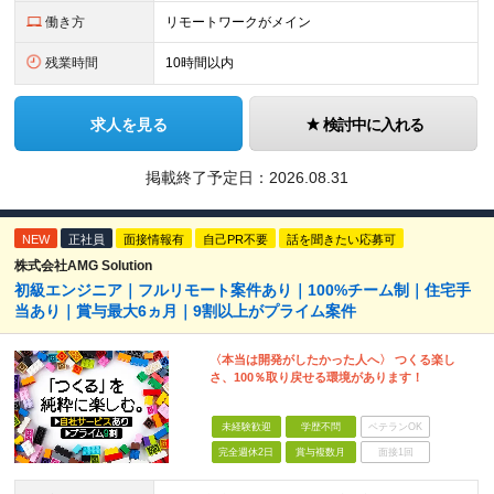
働き方
リモートワークがメイン
残業時間
10時間以内
求人を見る
検討中に入れる
掲載終了予定日：
2026.08.31
NEW
正社員
面接情報有
自己PR不要
話を聞きたい応募可
株式会社AMG Solution
初級エンジニア｜フルリモート案件あり｜100%チーム制｜住宅手
当あり｜賞与最大6ヵ月｜9割以上がプライム案件
〈本当は開発がしたかった人へ〉 つくる楽し
さ、100％取り戻せる環境があります！
未経験歓迎
学歴不問
ベテランOK
完全週休2日
賞与複数月
面接1回