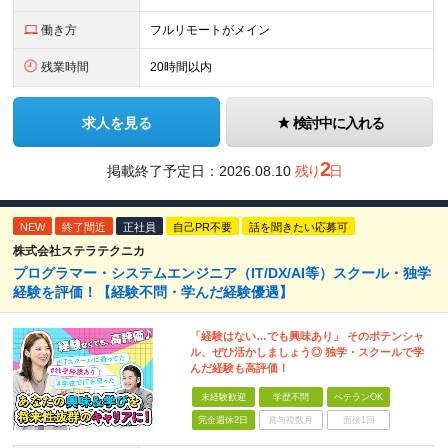
働き方
フルリモートがメイン
残業時間
20時間以内
求人を見る
検討中に入れる
2
掲載終了予定日：
2026.08.10
残り
日
NEW
終了間近
正社員
自己PR不要
話を聞きたい応募可
株式会社ステラテクニカ
プログラマー・システムエンジニア（IT/DX/AI等）スクール・独学
経験を評価！【経験不問・学んだ経験優遇】
「経験はない…でも興味あり」 そのポテンシャ
ル、ぜひ活かしましょう◎ 独学・スクールで学
んだ経験も高評価！
未経験歓迎
学歴不問
ベテランOK
完全週休2日
賞与複数月
面接1回