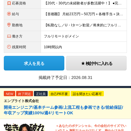
応募資格
【20代・30代の未経験者が多数活躍中！】 ●完全未経験、第二新卒、既卒、フリーターの方大歓迎！ ●学歴・職歴・転職回数・ブランク一切不問 ※34歳までの方（若年層の長期キャリア形成を図るため） ★
給与
【首都圏】 月給23万円～50万円＋各種手当＋決算賞与 【大阪】 月給22万円～50万円＋各種手当＋決算賞与 【愛知】 月給21.5万円～50万円＋各種手当＋決算賞与 【福岡・宮城】 月給20万
勤務地
【転勤なし／U・Iターン歓迎／将来的にフルリモートOK】 本社（新宿区）、大阪支店、名古屋支店または東京都・神奈川県・千葉県・埼玉県・愛知県・大阪府・福岡県をはじめ、全国のプロジェクト先 ※ご希望を
働き方
フルリモートがメイン
残業時間
10時間以内
求人を見る
検討中に入れる
掲載終了予定日：
2026.08.31
NEW
終了間近
正社員
自己PR不要
話を聞きたい応募可
エンブライト株式会社
開発エンジニア/基本チーム参画/上流工程も参画できる/前給保証/
年収アップ実績100%/週4リモートOK
＜あなたのポテンシャル、今の会社のサイズでい
いの？＞ 無駄なルールはなくす。枠からはみ出