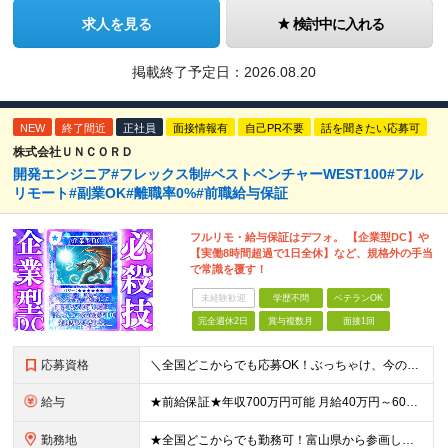
求人を見る
検討中に入れる
掲載終了予定日：
2026.08.20
NEW
終了間近
正社員
面接情報有
自己PR不要
話を聞きたい応募可
株式会社ＵＮＣＯＲＤ
開発エンジニア#フレックス制#ベストベンチャーWEST100#フル
リモート#副業OK#離職率0%#前職給与保証
フルリモ・給与保証はデフォ。 【企業型DC】や
【実働8時間超過で1日全休】など、規格外の手当
で常識を覆す！
未経験歓迎
学歴不問
ベテランOK
完全週休2日
賞与複数月
面接1回
応募資格
＼全国どこからでも応募OK！ぶっちゃけ、今のスキルでどのくらいもらえる？といった相談にも乗ります！／ ◎学歴不問 ◎何らかの開発経験をお持ちの方 ≪こんな方も歓迎します≫ ・新しい技術に挑戦したい方
給与
★前給保証★年収700万円可能 月給40万円～60万円＋各種手当＋残業代全額支給 ＼代表が単価も還元も徹底交渉！／ 代表が直接取引先と交渉し、単価を強気に提示。 そこで得た利益は、しっかりメンバー
勤務地
★全国どこからでも勤務可！富山県から参画している社員もおります！ ★フルリモートOK ★お住まいを考慮した案件にアサインします ★転勤なし＆U/Iターン歓迎 【本社】愛知県名古屋市中村区名駅4丁目8