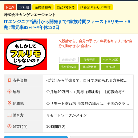
NEW
正社員
面接情報有
自己PR不要
話を聞きたい応募可
株式会社カンゲンエージェント
ITエンジニア#設計から開発まで#家族時間ファースト#リモート9
割#還元率83%〜#年休132日
＼設計から、自分の手で／ 年収もキャリアも“自
分で動かせる”会社へ
未経験歓迎
学歴不問
ベテランOK
完全週休2日
賞与複数月
面接1回
応募資格
≪設計から開発まで、自分で進められる方を歓迎します≫ クライアントの要件をもとに、システムの構成や処理の流れを設計し、 そのまま開発まで形にできる方を想定しています。 ◆学歴不問／言語不問／前職の雇
給与
◇月給40万円～＋賞与（経験者） 【前職給与の総収入額を保証】 ※上記には固定残業代（30時間分／6万7000円～）が含まれています。超過分は時間外手当を別途支給。 ※試用期間3ヶ月（期間中は契約社員
勤務地
◇リモート率92％ ※常駐の場合は、全国のクライアント案件にアサイン予定（東京・神奈川・埼玉・千葉・愛知・大阪・福岡メイン） 【拠点】 ◆本社／東京都渋谷区道玄坂1丁目10番8号 渋谷道玄坂東急ビル
働き方
リモートワークがメイン
残業時間
10時間以内