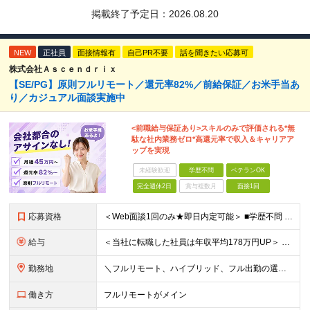
掲載終了予定日：
2026.08.20
NEW
正社員
面接情報有
自己PR不要
話を聞きたい応募可
株式会社Ａｓｃｅｎｄｒｉｘ
【SE/PG】原則フルリモート／還元率82%／前給保証／お米手当あ
り／カジュアル面談実施中
<前職給与保証あり>スキルのみで評価される*無
駄な社内業務ゼロ*高還元率で収入＆キャリアア
ップを実現
未経験歓迎
学歴不問
ベテランOK
完全週休2日
賞与複数月
面接1回
応募資格
＜Web面談1回のみ★即日内定可能＞ ■学歴不問 ■エンジニアとしての実務経験1年以上 （開発・インフラ・技術・工程など不問）
給与
＜当社に転職した社員は年収平均178万円UP＞ 月給45万円～120万円＋賞与＋各手当 ※経験・能力などを考慮の上、決定します ※案件の契約内容（月単金など）や昇給、賞与額はすべてシステム上で開示し
勤務地
＼フルリモート、ハイブリッド、フル出勤の選択可＆帰社日なし／ 【下記エリアを中心とするクライアント先または自宅にて勤務】 ■首都圏：東京・埼玉・千葉・神奈川 ■関西：大阪・兵庫・京都・滋賀・奈良・和
働き方
フルリモートがメイン