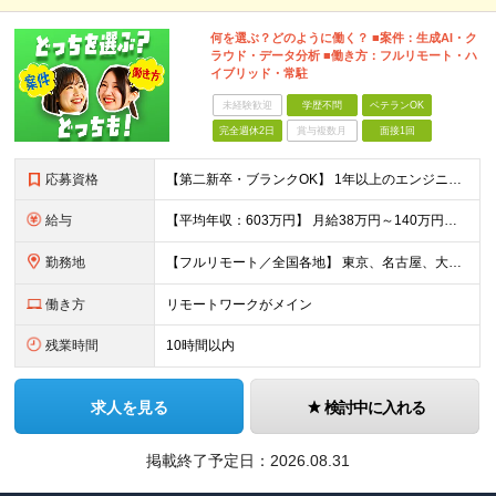
何を選ぶ？どのように働く？ ■案件：生成AI・ク
ラウド・データ分析 ■働き方：フルリモート・ハ
イブリッド・常駐
未経験歓迎
学歴不問
ベテランOK
完全週休2日
賞与複数月
面接1回
応募資格
【第二新卒・ブランクOK】 1年以上のエンジニア経験がある方(開発・インフラ・工程・言語一切不問） 文理・学歴不問 【三上さんの事例】 転職前 AWS案件を希望していましたが、資格や評価軸が不明確で
給与
【平均年収：603万円】 月給38万円～140万円＋諸手当（経験者） 【平均年収603万円】 ※案件の契約内容や昇給額などはすべて開示します。 ※経験や能力を考慮し決定します。 ※月給には固定残業
勤務地
【フルリモート／全国各地】 東京、名古屋、大阪、福岡を中心とした全国のプロジェクトにアサイン。 ※プロジェクトは完全選択制です。 ※フルリモート、ハイブリッド型、常駐案件から自由に選択可能です。 ※転
働き方
リモートワークがメイン
残業時間
10時間以内
求人を見る
検討中に入れる
掲載終了予定日：
2026.08.31