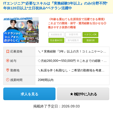
ITエンジニア*必要なスキルは『実務経験3年以上』のみ/分野不問*
年休120日以上*土日祝休み*ベテラン活躍中
《年齢を重ねても生涯現役で活躍できる環境》
これまでの開発・保守・運用経験を活かせる◎
働きやすさ抜群の職場
未経験歓迎
学歴不問
ベテランOK
完全週休2日
賞与複数月
面接1回
応募資格
＼＊実務経験『3年』以上の方！コミュニケーション重視の採用＊／ これまでの経験・スキルや日本語力、お持ちの意欲を重視して選考を行います★ ＜＊必須スキル＊＞ 【学歴】高卒以上 【経験】システム開発・
給与
◇月給260,000〜550,000円 ※これまでの経験・能力を考慮して決定します。 ※時間外手当(残業・休日)/通勤手当(上限5万円)は別途支給
勤務地
＼転居を伴う転勤なし・ご希望の勤務地を考慮しアサイン／ 【本社】 東京都中央区湊3-4-4 中央山田ビル3Ｆ ※東京都内中心の各プロジェクト先での勤務 ＜勤務地例＞ 東京都中央区・千代田区など
残業時間
20時間以内
求人を見る
検討中に入れる
掲載終了予定日：
2026.09.03