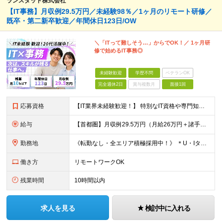
ランスタッド株式会社
【IT事務】月収例29.5万円／未経験98％／1ヶ月のリモート研修／
既卒・第二新卒歓迎／年間休日123日/OW
＼「ITって難しそう…」からでOK！／ 1ヶ月研
修で始めるIT事務◎
未経験歓迎
学歴不問
ベテランOK
完全週休2日
賞与複数月
面接1回
応募資格
【IT業界未経験歓迎！】 特別なIT資格や専門知識は必要ありません。 ・学歴不問（文系・理系不問） ・第二新卒、既卒の方も歓迎 ・20代を中心に幅広い年代が活躍中 ・基本的なPC操作ができる方 ・タ
給与
【首都圏】月収例29.5万円（月給26万円＋諸手当） 【東海・関西】月収例28.5万円（月給25万円＋諸手当） 【九州】月収例26万円（月給23万円＋諸手当） ※経験・スキル・前職給与を踏まえ、総合
勤務地
《転勤なし・全エリア積極採用中！》 ＊U・Iターンも歓迎 ＊研修はオンライン実施 ★勤務エリアは下記よりお選びいただけます★ 【首都圏】東京・神奈川・千葉・埼玉 【東海】愛知 【関西】大阪、京都、兵庫
働き方
リモートワークOK
残業時間
10時間以内
求人を見る
検討中に入れる