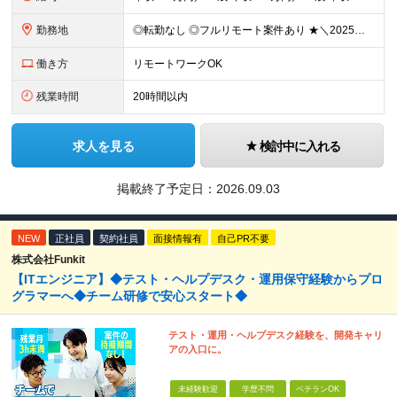
勤務地
◎転勤なし ◎フルリモート案件あり ★＼2025年10月20日にNEWオフィス移転／★ ━━━━━━━━━━━━━━━━━━━━━━ AMG Solutionは、日本橋大伝馬町に移転！ 移転に向けて
働き方
リモートワークOK
残業時間
20時間以内
求人を見る
検討中に入れる
掲載終了予定日：
2026.09.03
NEW
正社員
契約社員
面接情報有
自己PR不要
株式会社Funkit
【ITエンジニア】◆テスト・ヘルプデスク・運用保守経験からプロ
グラマーへ◆チーム研修で安心スタート◆
テスト・運用・ヘルプデスク経験を、開発キャリ
アの入口に。
未経験歓迎
学歴不問
ベテランOK