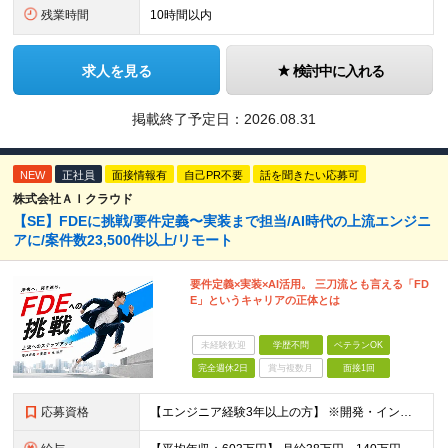
残業時間
10時間以内
求人を見る
検討中に入れる
掲載終了予定日：
2026.08.31
NEW
正社員
面接情報有
自己PR不要
話を聞きたい応募可
株式会社ＡＩクラウド
【SE】FDEに挑戦/要件定義〜実装まで担当/AI時代の上流エンジニ
アに/案件数23,500件以上/リモート
要件定義×実装×AI活用。 三刀流とも言える「FD
E」というキャリアの正体とは
未経験歓迎
学歴不問
ベテランOK
完全週休2日
賞与複数月
面接1回
応募資格
【エンジニア経験3年以上の方】 ※開発・インフラ・工程・言語一切不問 ※文理・学歴不問 【歓迎条件】 ◆Python実務経験がある方 ◆LLM・生成AIを使った開発経験がある方 ◆要件定義・顧客折衝