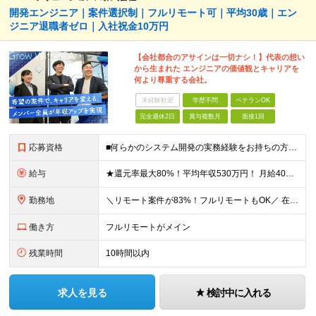
開発エンジニア｜案件選択制｜フルリモート可｜平均30歳｜エン
ジニア退職者ゼロ｜入社祝金10万円
【会社都合のアサインは一切ナシ！】代表の想い
から生まれた エンジニアの価値観とキャリアを
何より尊重する会社。
未経験歓迎
学歴不問
ベテランOK
完全週休2日
賞与複数月
面接1回
応募資格
■何らかのシステム開発の実務経験をお持ちの方(3年以上) ■学歴不問 ≪こんな方にピッタリ≫ □ スキルや経験に見合う正当な収入を得たい □ PGからSEへのステップアップなど上流工程に挑戦したい
給与
★還元率最大80%！平均年収530万円！ 月給40万円～60万円＋業績賞与 想定年収：年収500万円～800万円 ※スキルや経験、担当案件により変動します。 ◎スキルや経験を考慮し、優遇します
勤務地
＼リモート案件が83%！フルリモートもOK／ 在宅勤務、または東京、神奈川、埼玉、千葉のプロジェクト先 ★リモート率83%！フルリモート案件も多数！ ★転居を伴う転勤はありません ■本社 東京都港区
働き方
フルリモートがメイン
残業時間
10時間以内
求人を見る
検討中に入れる