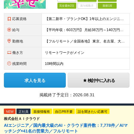
完全週休2日
賞与複数月
面接1回
応募資格
【第二新卒・ブランクOK】1年以上のエンジニア経験がある方(開発・インフラ・工程・言語一切不問） 文理・学歴不問 【歓迎条件】 ◆AI・クラウド案件に参画したい方 ◆下流工程から上流工程へステップア
給与
【平均年収：603万円】 月給38万円～140万円＋諸手当（経験者） 【平均年収603万円】 ※案件の契約内容や昇給額などはすべて開示します。 ※経験や能力を考慮し決定します。 ※月給には固定残業
勤務地
【フルリモート／全国各地】 東京、名古屋、大阪、福岡を中心とした全国のプロジェクトにアサイン。 ※プロジェクトは完全選択制です。 ※フルリモート、ハイブリッド型、常駐案件から自由に選択可能です。 ※転
働き方
リモートワークがメイン
残業時間
10時間以内
求人を見る
検討中に入れる
掲載終了予定日：
2026.08.31
NEW
正社員
面接情報有
自己PR不要
話を聞きたい応募可
株式会社ＡＩクラウド
AIエンジニア／国内最大級のAI・クラウド案件数：7,778件／AIマ
ッチング×41名の営業力／フルリモート