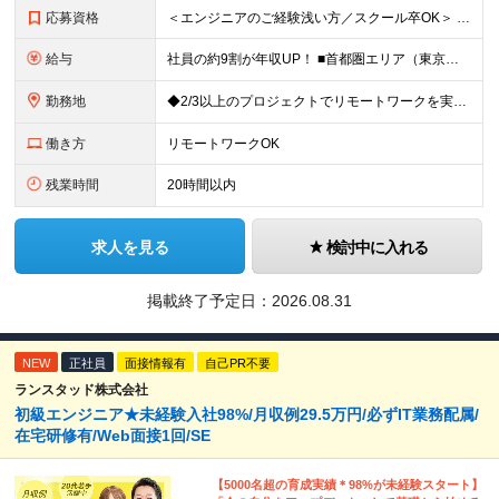
応募資格
＜エンジニアのご経験浅い方／スクール卒OK＞ ◆学歴不問 ◆未経験OK ＜こんな方は大歓迎！＞ ◎今の収入に不満がある方 ◎新しい言語・スキルに挑戦したい方 ◎腰を据えて活躍したい方 ◎頑張りを評価
給与
社員の約9割が年収UP！ ■首都圏エリア（東京、神奈川、千葉、埼玉勤務） 月給25万円～26万円（固定残業代含む） ※固定残業代は、時間外労働の有無に関わらず17時間分を30,000円～31,200
勤務地
◆2/3以上のプロジェクトでリモートワークを実施中！ ≪自社拠点≫ ・東京本社／東京都千代田区丸の内二丁目6番1号 丸の内パークビルディング6階 ・関西支社／⼤阪府⼤阪市中央区安⼟町2-3-13 ⼤
働き方
リモートワークOK
残業時間
20時間以内
求人を見る
検討中に入れる
掲載終了予定日：
2026.08.31
NEW
正社員
面接情報有
自己PR不要
ランスタッド株式会社
初級エンジニア★未経験入社98%/月収例29.5万円/必ずIT業務配属/
在宅研修有/Web面接1回/SE
【5000名超の育成実績＊98%が未経験スタート】