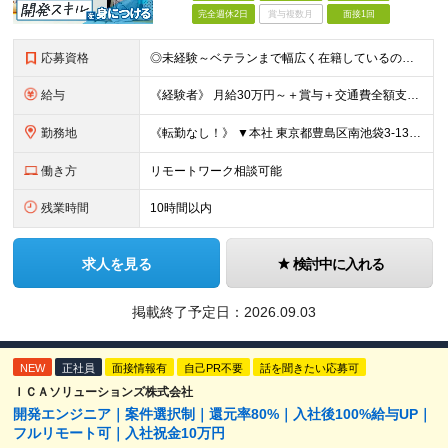
完全週休2日
賞与複数月
面接1回
応募資格
◎未経験～ベテランまで幅広く在籍しているので大丈夫！◎ ＼こんなアナタにピッタリです♪／ ◆IT業界で手に職を付けて活躍したい方 ◆サポート体制が整っている会社で働きたい方 ◆フラットな社風の会社で
給与
《経験者》 月給30万円～＋賞与＋交通費全額支給 《未経験者》 月給23万円～＋賞与＋交通費全額支給 ※上記月給には固定残業代（20時間分／《経験者》40,600円～《未経験者》31,100円～）
勤務地
《転勤なし！》 ▼本社 東京都豊島区南池袋3-13-8 ホウエイビル9F ▼開発拠点 東京都豊島区南池袋3-13-5 KJ南池袋ビル4階 【東京本社or首都圏の各プロジェクト先】 ▼各プロジェクト
働き方
リモートワーク相談可能
残業時間
10時間以内
求人を見る
検討中に入れる
掲載終了予定日：
2026.09.03
NEW
正社員
面接情報有
自己PR不要
話を聞きたい応募可
ＩＣＡソリューションズ株式会社
開発エンジニア｜案件選択制｜還元率80%｜入社後100%給与UP｜
フルリモート可｜入社祝金10万円