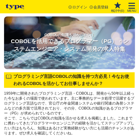
ログイン
会員登録
検討中(
0
)
MENU
COBOLの知識を活かしたい！
COBOLを活用できるプログラマー（PG）・シ
ステムエンジニア・システム開発の求人特集
プログラミング言語COBOLの知識を持つ方必見！今なお使
われるCOBOLを活かしてお仕事しませんか？
1959年に開発されたプログラミング言語・COBOLは、開発から50年以上経っ
た今なお多くの場面で使われています。主に事務的なデータ処理で活躍するプ
ログラミング言語なので、官公庁の年金関連システムや銀行関連の為替システ
ムなどの多方面で活用されており、その分、COBOLの知識があるプログラマ
ー（PG）が求められているのです。
そこで、こちらではCOBOLの知識を活かせる求人を掲載しました。これまで
に携わってきたプログラマーやエンジニアの経験を活かしてステップアップし
たい方はもちろん、知識はあるけど実務経験がない方にも活躍のチャンスがあ
ります。ぜひ求人を確認してくださいね。