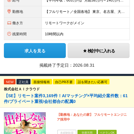
給与
【平均年収：603万円】 月給38万円～140万円＋諸手当（経験者） 【平均年収603万円】 ※案件の契約内容や昇給額などはすべて開示します。 ※経験や能力を考慮し決定します。 ※月給には固定残業
勤務地
【フルリモート／全国各地】 東京、名古屋、大阪、福岡を中心とした全国のプロジェクトにアサイン。 ※プロジェクトは完全選択制です。 ※フルリモート、ハイブリッド型、常駐案件から自由に選択可能です。 ※転
働き方
リモートワークがメイン
残業時間
10時間以内
求人を見る
検討中に入れる
掲載終了予定日：
2026.08.31
NEW
正社員
面接情報有
自己PR不要
話を聞きたい応募可
株式会社ＡＩクラウド
【SE】リモート案件3,169件！AIマッチング×平均紹介案件数：61
件/プライベート重視/会社都合の配属0
【勤務地：あなたの家】 フルリモートエンジニ
ア採用中
未経験歓迎
学歴不問
ベテランOK