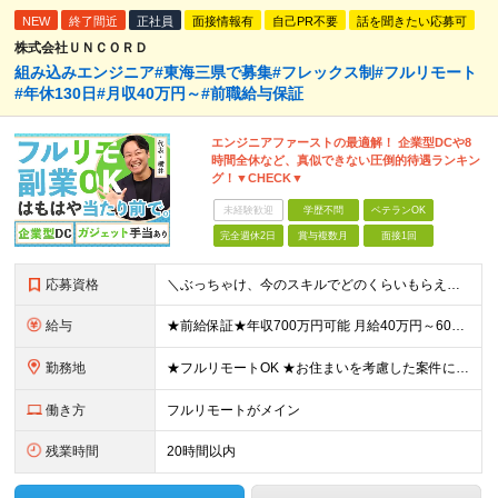
NEW
終了間近
正社員
面接情報有
自己PR不要
話を聞きたい応募可
株式会社ＵＮＣＯＲＤ
組み込みエンジニア#東海三県で募集#フレックス制#フルリモート
#年休130日#月収40万円～#前職給与保証
エンジニアファーストの最適解！ 企業型DCや8
時間全休など、真似できない圧倒的待遇ランキン
グ！▼CHECK▼
未経験歓迎
学歴不問
ベテランOK
完全週休2日
賞与複数月
面接1回
応募資格
＼ぶっちゃけ、今のスキルでどのくらいもらえる？といった相談にも乗ります！／ ◎学歴不問 ◎C言語の読み書きができる方 ≪こんな方も歓迎します≫ ・新しい技術に挑戦したい方 ・将来のキャリアや給与につ
給与
★前給保証★年収700万円可能 月給40万円～60万円＋各種手当＋残業代全額支給 ＼代表が単価も還元も徹底交渉！／ 代表が直接取引先と交渉し、単価を強気に提示。 そこで得た利益は、しっかりメンバー
勤務地
★フルリモートOK ★お住まいを考慮した案件にアサインします ★転勤なし＆U/Iターン歓迎 【本社】愛知県名古屋市中村区名駅4丁目8-26 エニシオ名駅16F ┗関東・関西・愛知・九州のプロジェクト
働き方
フルリモートがメイン
残業時間
20時間以内