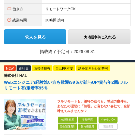
働き方
リモートワークOK
残業時間
20時間以内
求人を見る
検討中に入れる
掲載終了予定日：
2026.08.31
NEW
正社員
面接情報有
自己PR不要
話を聞きたい応募可
株式会社 HAL
Webエンジニア/経験浅い方も歓迎/99％が給与UP/賞与年2回/フル
リモート有/定着率95％
フルリモートも、納得の給与も、希望の案件も。
あなたの理想に「無理」と言わない会社で、全部
叶えてみませんか？
未経験歓迎
学歴不問
ベテランOK
完全週休2日
賞与複数月
面接1回