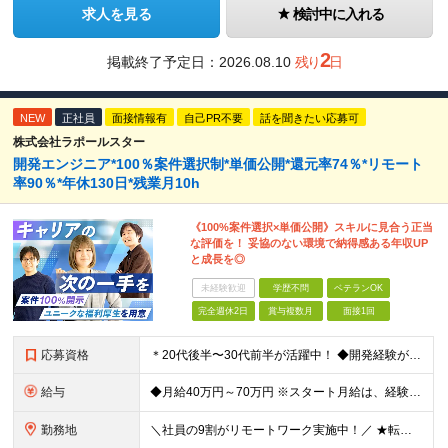
求人を見る
検討中に入れる
2
掲載終了予定日：
2026.08.10
残り
日
NEW
正社員
面接情報有
自己PR不要
話を聞きたい応募可
株式会社ラポールスター
開発エンジニア*100％案件選択制*単価公開*還元率74％*リモート
率90％*年休130日*残業月10h
《100%案件選択×単価公開》スキルに見合う正当
な評価を！ 妥協のない環境で納得感ある年収UP
と成長を◎
未経験歓迎
学歴不問
ベテランOK
完全週休2日
賞与複数月
面接1回
応募資格
＊20代後半〜30代前半が活躍中！ ◆開発経験が3年以上ある方（Web・オープン系システム等） ◆学歴不問 ★Java(Spring、Spring Boot)、Python(Django)、 Re
給与
◆月給40万円～70万円 ※スタート月給は、経験・能力・前職の給与等を考慮の上で決定いたします。 ※上記金額には残業の有無に関わらず、 月30時間分の固定残業代（7万6,000円～13万3,000円
勤務地
＼社員の9割がリモートワーク実施中！／ ★転勤ナシ！ ★UIターン歓迎！ 関東、関西、東海、九州・中国エリアの各プロジェクト先から希望を優先して決定。 ※リモート案件も多数あり！ ◆関東エリア