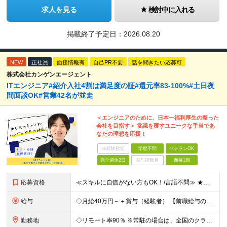
求人を見る
検討中に入れる
掲載終了予定日：
2026.08.20
NEW
正社員
面接情報有
自己PR不要
話を聞きたい応募可
株式会社カンゲンエージェント
ITエンジニア#紹介入社4割は満足度の証#還元率83-100%#土日夜
間面談OK#営業42名が並走
＜エンジニアのために、日本一福利厚生の整った
会社を目指す＞ 常識を覆すユニークな手当であ
なたの理想を応援！
未経験歓迎
学歴不問
ベテランOK
完全週休2日
賞与複数月
面接1回
応募資格
≪スキルに自信がない方もOK！/言語不問≫ ★第二新卒歓迎・ブランクがある方も歓迎！ ◆学歴不問 ◆微経験OK（何らかのエンジニア実務経験を1年以上お持ちの方） ＼エンジニアの皆様の不満を解決しま
給与
◇月給40万円～＋賞与（経験者） 【前職給与の総収入額を保証】 ※上記には固定残業代（30時間分／6万7000円～）が含まれています。超過分は時間外手当を別途支給。 ※試用期間3ヶ月（期間中は契約社員
勤務地
◇リモート率90％ ※常駐の場合は、全国のクライアント案件にアサイン予定（東京・神奈川・埼玉・千葉・愛知・大阪・福岡メイン） 【拠点】 ◆本社／東京都渋谷区道玄坂1丁目10番8号 渋谷道玄坂東急ビル