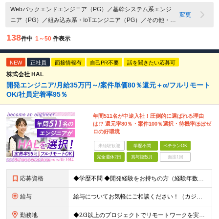
Webバックエンドエンジニア（PG）／基幹システム系エンジ
変更
ニア（PG）／組み込み系・IoTエンジニア（PG）／その他・ア
プリケーション開発エンジニア（PG）／COBOL
138
件中
1～50
件表示
NEW
正社員
面接情報有
自己PR不要
話を聞きたい応募可
株式会社 HAL
開発エンジニア/月給35万円～/案件単価80％還元＋α/フルリモート
OK/社員定着率95％
年間511名が中途入社！圧倒的に選ばれる理由
は!? 還元率80％・案件100％選択・待機率ほぼゼ
ロの好環境
未経験歓迎
学歴不問
ベテランOK
完全週休2日
賞与複数月
面接1回
応募資格
◆学歴不問 ◆開発経験をお持ちの方（経験年数不問） ＜こんな方は大歓迎！＞ ◎今の収入をもっと増やしたい ◎もっと上流の案件で活躍したい ◎将来のキャリアにつながる案件に携わりたい ◎自分のやりたい
給与
給与についてお気軽にご相談ください！（カジュアル面談可能） 月給35万円～＋各種手当＋賞与2回 ※固定残業代は、時間外労働の有無に関わらず40時間分を87,500円～支給 ※超過分は別途支給 ※試用
勤務地
◆2/3以上のプロジェクトでリモートワークを実施中！ ≪自社拠点≫ ・東京本社／東京都千代田区丸の内二丁目6番1号 丸の内パークビルディング6階 ・関西支社／⼤阪府⼤阪市中央区安⼟町2-3-13 ⼤