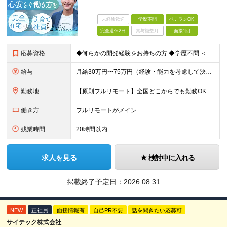
未経験歓迎
学歴不問
ベテランOK
完全週休2日
賞与複数月
面接1回
応募資格
◆何らかの開発経験をお持ちの方 ◆学歴不問 ＜特に歓迎する方＞ ◎リーダー経験・PM経験のある方（優遇します） ◎フルリモートでも自律的に動ける方 ◎自社サービスや受託開発にゆくゆく携わりたい方 ◎
給与
月給30万円〜75万円（経験・能力を考慮して決定） ※固定残業代20時間分（4.0〜10.2万円）含む／超過分は全額支給 ※経験・スキルを考慮のうえ決定いたします ※6ヶ月の試用期間あり。期間中の待遇
勤務地
【原則フルリモート】全国どこからでも勤務OK ※希望に応じてオフィス勤務も可能 ■本社（湘南本社） 神奈川県藤沢市辻堂神台2-2-1 アイクロス湘南8階 └JR東海道線「辻堂駅」徒歩3分 ■東北支
働き方
フルリモートがメイン
残業時間
20時間以内
求人を見る
検討中に入れる
掲載終了予定日：
2026.08.31
NEW
正社員
面接情報有
自己PR不要
話を聞きたい応募可
サイテック株式会社