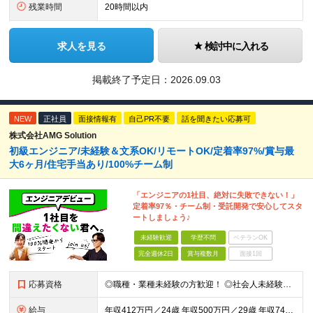
残業時間
20時間以内
求人を見る
検討中に入れる
掲載終了予定日：
2026.09.03
NEW
正社員
面接情報有
自己PR不要
話を聞きたい応募可
株式会社AMG Solution
初級エンジニア/未経験＆文系OK/リモートOK/定着率97%/賞与最
大6ヶ月/住宅手当あり/100%チーム制
「エンジニアの1社目、絶対に失敗できない！」
定着率97％・チーム制・受託開発で安心してスタ
ートしましょう♪
未経験歓迎
学歴不問
ベテランOK
完全週休2日
賞与複数月
面接1回
応募資格
◎職種・業種未経験の方歓迎！ ◎社会人未経験、フリーター出身の方歓迎！ ◎第二新卒、ブランクありの方歓迎！ ■学歴不問 ■特別な資格や経験はいりません。お気軽にご応募ください。 ＜こんな方にピッタリ
給与
年収412万円／24歳 年収500万円／29歳 年収740万円／34歳 ▲▲年収例▲▲ 月給24万1800円～+賞与年2回（賞与昨年実績3.2ヶ月）+各種手当＋住宅手当あり(最大1万5千円) ※経