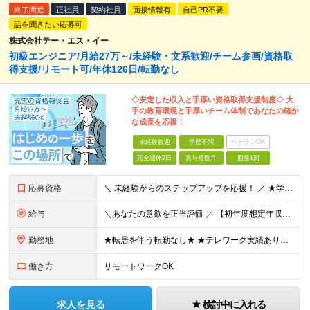
終了間近
正社員
契約社員
面接情報有
自己PR不要
話を聞きたい応募可
株式会社テー・エス・イー
初級エンジニア/月給27万～/未経験・文系歓迎/チーム参画/資格取
得支援/リモート可/年休126日/転勤なし
◇安定した収入と手厚い資格取得支援制度◇ 大
手の教育環境と手厚いチーム体制であなたの確か
な成長を応援！
未経験歓迎
学歴不問
ベテランOK
完全週休2日
賞与複数月
面接1回
応募資格
＼ 未経験からのステップアップを応援！ ／ ★学歴・経験不問（職種・業種未経験、第二新卒歓迎！） ★「一生モノのスキルを身につけたい」「市場価値を高めたい」という意欲を重視！ ┗マニュアル完備の運用監
給与
＼あなたの意欲を正当評価 ／ 【初年度想定年収350万円～420万円】 月給27万円～30万円 ※契約社員の場合、入社後3年間は有期契約となります。 その後3年経過後に無期転換となります。 そ
勤務地
★転居を伴う転勤なし★ ★テレワーク実績あり★ 『地元で腰を据えて働きたい』『通勤しやすいエリアで働きたい』という希望に、 NECグループを中心とした長期安定プロジェクトの中から、 あなたの適性やご
働き方
リモートワークOK
求人を見る
検討中に入れる