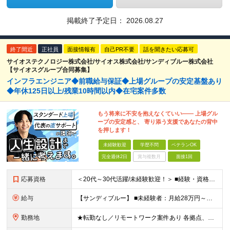
掲載終了予定日：
2026.08.27
終了間近
正社員
面接情報有
自己PR不要
話を聞きたい応募可
サイオステクノロジー株式会社/サイオス株式会社/サンディブルー株式会社
【サイオスグループ合同募集】
インフラエンジニア◆前職給与保証◆上場グループの安定基盤あり
◆年休125日以上/残業10時間以内◆在宅案件多数
もう将来に不安を抱えなくていい―― 上場グル
ープの安定感と、 寄り添う支援であなたの背中
を押します！
未経験歓迎
学歴不問
ベテランOK
完全週休2日
賞与複数月
面接1回
応募資格
＜20代～30代活躍/未経験歓迎！＞ ■経験・資格不問 ■学歴不問 ★「安定環境で長く働きたい」「クラウドスキルを磨きたい」 という方はぜひご応募ください◎
給与
【サンディブルー】 ■未経験者：月給28万円～（固定残業代20h分/3万4392円～含む） ■経験者：月給35万円～80万円（固定残業代20h分/4万6296円～含む） ※入社後半年間は契約社員、正社
勤務地
★転勤なし／リモートワーク案件あり 各拠点、もしくは案件先のクライアントオフィス、在宅リモート。 ■サイオス・サイオステクノロジー：東京都港区南麻布2-12-3 サイオスビル ■サンディブルー：東