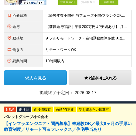
完全週休2日
賞与複数月
面接1回
応募資格
【経験年数不問/担当フェーズ不問/ブランクOK】 ◆何らかのインフラ経験がある方（（3ヶ月以上でOK！） ◎業種未経験歓迎！ ◎学歴不問 ◎20代～50代まで幅広く活躍中！ ◎人柄重視の採用です♪
給与
【前職給与保証｜年収200万円UP実績あり】 月給35万円～103万円 ＜年収アップ事例＞ エンジニア：入社1年目 経験3年 月給46万円（諸手当含めず）※前職から月給16万円アップ エンジニア
勤務地
★フルリモートワーク・在宅勤務案件多数 ★全国各地にプロジェクトあり ★希望を考慮・転居を伴う転勤は無し・在宅ワークOK ★東京・大阪に加えて、2023年1月に札幌・名古屋・福岡OPEN！ 【本社
働き方
リモートワークOK
残業時間
10時間以内
求人を見る
検討中に入れる
掲載終了予定日：
2026.08.17
NEW
正社員
面接情報有
自己PR不要
話を聞きたい応募可
バレットグループ株式会社
【インフラエンジニア・関西募集】未経験OK／最大6ヶ月の手厚い
教育制度／リモート可＆フレックス／住宅手当あり