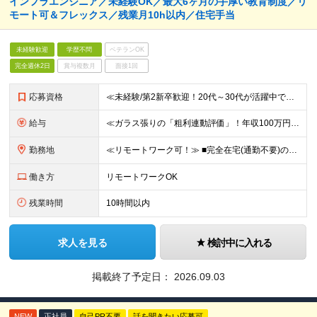
インフラエンジニア／未経験OK／最大6ヶ月の手厚い教育制度／リ
モート可＆フレックス／残業月10h以内／住宅手当
未経験歓迎
学歴不問
ベテランOK
完全週休2日
賞与複数月
面接1回
応募資格
≪未経験/第2新卒歓迎！20代～30代が活躍中です≫ インフラエンジニアを本気で目指したい方／これまでの経験・スキルは一切不問です ◆学歴不問 ≪1つでも当てはまる方はぜひご応募ください！≫ ■自
給与
≪ガラス張りの「粗利連動評価」！年収100万円アップの実績あり≫ ■想定年収400万円～1200万円 月給30万円～100万円＋粗利インセンティブ ※経験・スキル・前給を考慮の上、上記に限らず柔軟に
勤務地
≪リモートワーク可！≫ ■完全在宅(通勤不要)の場合…地方に在住したままフルリモートでの勤務も可能です ■出社の場合…本社または首都圏の各プロジェクト先 ★転居をともなう転勤はありません ★受託案件
働き方
リモートワークOK
残業時間
10時間以内
求人を見る
検討中に入れる
掲載終了予定日：
2026.09.03
NEW
正社員
自己PR不要
話を聞きたい応募可