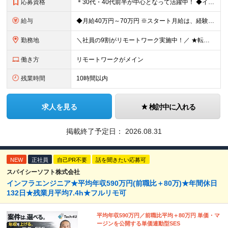
応募資格
＊30代・40代前半が中心となって活躍中！ ◆インフラ（サーバー・ネットワーク・クラウド等）の設計、構築、テストいずれかの実務経験3年以上 ◆学歴不問 ★求める人物像： ◎他責ではなく、自身のキャ
給与
◆月給40万円～70万円 ※スタート月給は、経験・能力・前職の給与等を考慮の上で決定いたします。 ※上記金額には残業の有無に関わらず、 月30時間分の固定残業代（7万6,000円～13万3,000円
勤務地
＼社員の9割がリモートワーク実施中！／ ★転勤ナシ！ ★UIターン歓迎！ 関東、関西、東海、九州・中国エリアの各プロジェクト先から希望を優先して決定。 ※リモート案件も多数あり！ ◆関東エリア
働き方
リモートワークがメイン
残業時間
10時間以内
求人を見る
検討中に入れる
掲載終了予定日：
2026.08.31
NEW
正社員
自己PR不要
話を聞きたい応募可
スパイシーソフト株式会社
インフラエンジニア★平均年収590万円(前職比＋80万)★年間休日
132日★残業月平均7.4h★フルリモ可
平均年収590万円／前職比平均＋80万円 単価・マ
ージンを公開する単価連動型SES