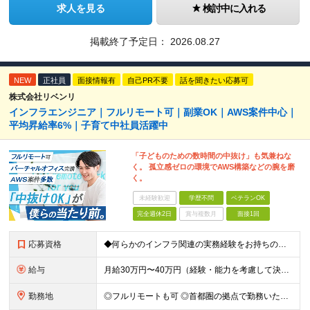
求人を見る
検討中に入れる
掲載終了予定日：
2026.08.27
NEW
正社員
面接情報有
自己PR不要
話を聞きたい応募可
株式会社リベンリ
インフラエンジニア｜フルリモート可｜副業OK｜AWS案件中心｜
平均昇給率6%｜子育て中社員活躍中
「子どものための数時間の中抜け」も気兼ねな
く。 孤立感ゼロの環境でAWS構築などの腕を磨
く。
未経験歓迎
学歴不問
ベテランOK
完全週休2日
賞与複数月
面接1回
応募資格
◆何らかのインフラ関連の実務経験をお持ちの方 ◆学歴不問 ＜特に歓迎する方＞ ◆Linuxサーバーの構築・運用経験（3年以上） ◆パブリッククラウド（AWS / Azure / GCPいずれか）を用
給与
月給30万円〜40万円（経験・能力を考慮して決定） ※固定残業代20時間分（4.0〜5.5万円）含む／超過分は全額支給 ※経験・スキルを考慮のうえ決定いたします ※6ヶ月の試用期間あり。期間中の待遇に
勤務地
◎フルリモートも可 ◎首都圏の拠点で勤務いただくことを想定しております ■本社（湘南本社） 神奈川県藤沢市辻堂神台2-2-1 アイクロス湘南8階 └JR東海道線「辻堂駅」徒歩3分 ■東北支社 秋田