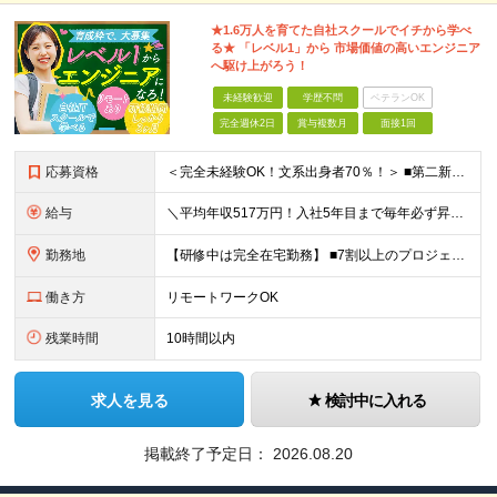
★1.6万人を育てた自社スクールでイチから学べ
る★ 「レベル1」から 市場価値の高いエンジニア
へ駆け上がろう！
未経験歓迎
学歴不問
ベテランOK
完全週休2日
賞与複数月
面接1回
応募資格
＜完全未経験OK！文系出身者70％！＞ ■第二新卒歓迎 ■学歴・経歴不問・社会人未経験もOK ■20代を中心に活躍中◎ ★☆先輩たちの前職☆★ 元アパレルスタッフや塾講師、介護士、事務、営業など社員
給与
＼平均年収517万円！入社5年目まで毎年必ず昇給／ ■賞与年3回 ■年収800万円以上も可 ■入社3年以上の平均年収469.2万円 月給23万2000円以上＋賞与年3回＋各種手当 ☆入社5年目まで最
勤務地
【研修中は完全在宅勤務】 ■7割以上のプロジェクトでリモートワークを導入 ■一都三県のプロジェクト先 ■転居を伴う転勤なし ＜プロジェクト先＞ 東京・神奈川・千葉・埼玉でのプロジェクト先にて勤務いた
働き方
リモートワークOK
残業時間
10時間以内
求人を見る
検討中に入れる
掲載終了予定日：
2026.08.20