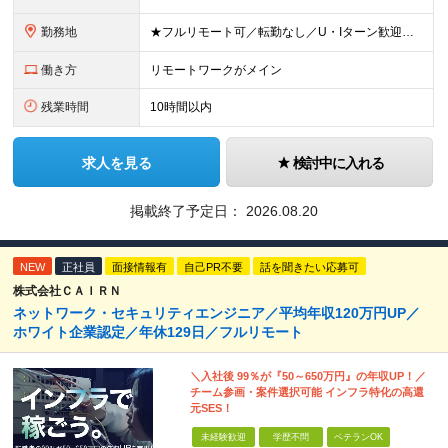
勤務地
★フルリモート可／転勤なし／U・Iターン歓迎★ ◎勤務地は相談の上、ご自宅近くに調整します！ 【勤務地】 本社、または東京／埼玉／千葉／神奈川／愛知／仙台のクライアント先 ◎完全在宅（フルリモート）
働き方
リモートワークがメイン
残業時間
10時間以内
求人を見る
検討中に入れる
掲載終了予定日：
2026.08.20
NEW
正社員
面接情報有
自己PR不要
話を聞きたい応募可
株式会社ＣＡＩＲＮ
ネットワーク・セキュリティエンジニア／平均年収120万円UP／
ホワイト企業認定／年休129日／フルリモート
＼入社後 99％が『50～650万円』の年収UP！／
チーム参画・案件選択可能 インフラ特化の高還
元SES！
未経験歓迎
学歴不問
ベテランOK