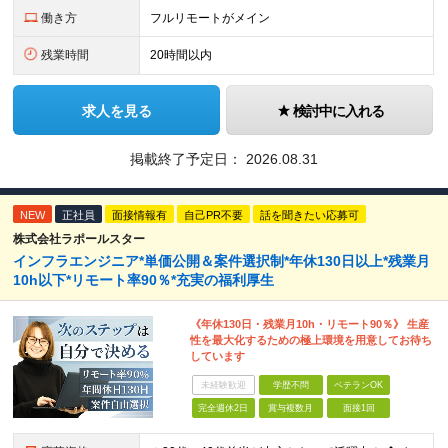
働き方
フルリモートがメイン
残業時間
20時間以内
求人を見る
検討中に入れる
掲載終了予定日：
2026.08.31
NEW
正社員
面接情報有
自己PR不要
話を聞きたい応募可
株式会社ラポールスター
インフラエンジニア*単価公開＆案件選択制*年休130日以上*残業月
10h以下*リモート率90％*充実の福利厚生
《年休130日・残業月10h・リモート90％》 生産
性を最大化するための極上環境を用意してお待ち
しています
未経験歓迎
学歴不問
ベテランOK
完全週休2日
賞与複数月
面接1回