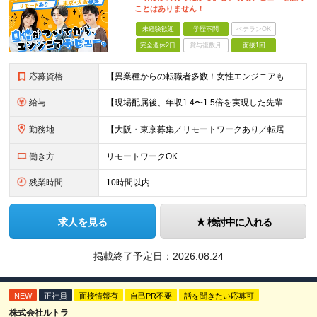
ことはありません！
未経験歓迎
学歴不問
ベテランOK
完全週休2日
賞与複数月
面接1回
応募資格
【異業種からの転職者多数！女性エンジニアも活躍中】 ◆学歴不問 ◆未経験OK ≪こんな方を歓迎しています≫ ◎未経験から成長できる環境で活躍したい方 ◎大学やスクールでIT系のスキルを学んだことのあ
給与
【現場配属後、年収1.4〜1.5倍を実現した先輩も！残業代全額支給】 ◆給与は経験やスキルに応じて決定します ◆年俸制250万円～350万円（1/12を月々支給） ≪年収UPの例≫ ◎飲食業からのキ
勤務地
【大阪・東京募集／リモートワークあり／転居を伴う転勤なし】 東京本社、大阪事務所、または東京23区内・関西（大阪・兵庫）の各クライアント先勤務 ◆入社後、約1年間はクライアント先ではなく 自社内（東
働き方
リモートワークOK
残業時間
10時間以内
求人を見る
検討中に入れる
掲載終了予定日：
2026.08.24
NEW
正社員
面接情報有
自己PR不要
話を聞きたい応募可
株式会社ルトラ