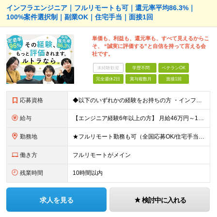
インフラエンジニア｜フルリモートも可｜還元率平均86.3%｜
100%案件選択制｜副業OK｜住宅手当｜面接1回
単価も、利益も、還元率も、すべて見えるからこ
そ、 “誠実に評価する”と自信を持って言える会
社です。
未経験歓迎
学歴不問
ベテランOK
完全週休2日
賞与複数月
面接1回
応募資格
◆以下のいずれかの経験をお持ちの方 ・インフラ設計・構築の実務経験（オンプレ/クラウドどちらもOK） ・クラウド環境下での運用保守に関する実務経験 ◆学歴不問 ＜こんな方は特に歓迎します＞ ◎これま
給与
【エンジニア経験6年以上の方】 月給46万円～100万円（固定残業代含む） ※上記月給には月30時間分の固定残業代（月8万7,400円～月19万円）を含む。超過分は全額支給。 【エンジニア経験4年以
勤務地
★フルリモート勤務も可（全国応募OK/住宅手当を支給します） ※案件によって常駐が必要になる場合があります。 ※希望がない限り、転勤はありません ※U・Iターン歓迎 ★ルトラの社員は全国各地で活躍中
働き方
フルリモートがメイン
残業時間
10時間以内
求人を見る
検討中に入れる