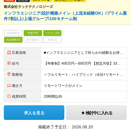
株式会社ラックテクノロジーズ
インフラエンジニア/設計構築メイン（上流未経験OK）/プライム案
件7割以上/上場グループ/100％チーム制
未経験歓迎
学歴不問
ベテランOK
完全週休2日
賞与複数月
面接1回
応募資格
■インフラエンジニアとして何らかの経験をお持ちの方 ∟運用や保守の方も歓迎します！業界/担当フェーズは問いません 100％チーム配属なので、サポート体制が整っています！ ■学歴不問 ＜こんな想い
給与
【年俸制】400万円～600万円 【想定月収】33万3,350円～50万円 ※経験・スキル・保有資格などを考慮して決定します。 ※月額給与は年俸の12分の1を毎月支給します。 ※年俸には前払退職金、住
勤務地
＜フルリモート、ハイブリッド（出社×リモート）案件多数！＞ ■本社／東京都千代田区平河町2丁目16番1号 平河町森タワー ※転居を伴う転勤はありません。 ■クライアント先（東京・神奈川・千葉・埼玉）
働き方
リモートワークがメイン
残業時間
20時間以内
求人を見る
検討中に入れる
掲載終了予定日：
2026.08.20