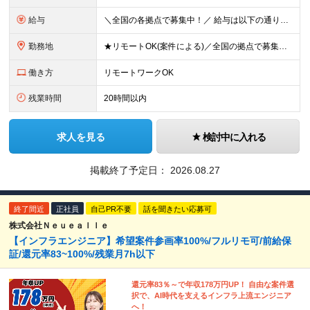
給与
＼全国の各拠点で募集中！／ 給与は以下の通り、勤務地により異なります。 札幌：月給23万円～27万円 仙台：月給22万円～26万円 新潟：月給22万円～26万円 東京：月給26万円～30万円 大阪：
勤務地
★リモートOK(案件による)／全国の拠点で募集中！ 北海道、宮城県、新潟県、東京都、大阪府、福岡県、沖縄県にある各拠点 ※様々な企業の現場で、当社プロジェクトに加わり業務を行っていただきます。 ※希望
働き方
リモートワークOK
残業時間
20時間以内
求人を見る
検討中に入れる
掲載終了予定日：
2026.08.27
終了間近
正社員
自己PR不要
話を聞きたい応募可
株式会社Ｎｅｕｅａｌｌｅ
【インフラエンジニア】希望案件参画率100%/フルリモ可/前給保
証/還元率83~100%/残業月7h以下
還元率83％～で年収178万円UP！ 自由な案件選
択で、AI時代を支えるインフラ上流エンジニア
へ！