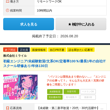
働き方
リモートワークOK
残業時間
10時間以内
求人を見る
検討中に入れる
掲載終了予定日：
2026.08.20
終了間近
正社員
面接情報有
自己PR不要
話を聞きたい応募可
株式会社ミライル
初級エンジニア/未経験歓迎/文系OK/定着率100％/最長1年の自社IT
スクール研修あり/年休130日
「パソコンは普段あまり使わない…」「エンジニ
アの仕事って？」 そんな方も大丈夫！充実の研
修をご用意しています！
未経験歓迎
学歴不問
ベテランOK
完全週休2日
賞与複数月
面接1回
応募資格
【未経験・第二新卒歓迎！20代・30代活躍中】 ★意欲・人柄重視の採用を実施！ ◆学歴不問 ◆社会人未経験もOK ～こんな方にオススメです～ ◎エンジニアに興味・関心のある方 ◎正社員デビューを叶え