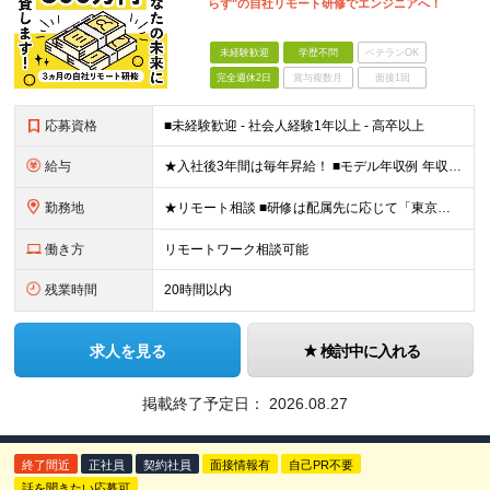
らず"の自社リモート研修でエンジニアへ！
未経験歓迎
学歴不問
ベテランOK
完全週休2日
賞与複数月
面接1回
応募資格
■未経験歓迎 - 社会人経験1年以上 - 高卒以上
給与
★入社後3年間は毎年昇給！ ■モデル年収例 年収550万円／入社5年目／主任職／月給430,000円＋管理職業務手当28,000円/月 年収680万円／入社7年目／課長職／月給500,000円＋管理
勤務地
★リモート相談 ■研修は配属先に応じて「東京本社ビル」または「大阪支店」で実施 ┗出社とリモートを併用し実施します ■研修後は当社所定のプロジェクト先 ■転居を伴う転勤はありません ＜関東＞ 東京
働き方
リモートワーク相談可能
残業時間
20時間以内
求人を見る
検討中に入れる
掲載終了予定日：
2026.08.27
終了間近
正社員
契約社員
面接情報有
自己PR不要
話を聞きたい応募可