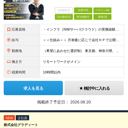
未経験歓迎
学歴不問
ベテランOK
完全週休2日
賞与複数月
面接1回
応募資格
・インフラ（NW/サーバ/クラウド）の実務経験をお持ちの方（目安：1年以上は全員面接確定） ・インフラに興味がある未経験の方 ・学歴不問 ■ こんな方を歓迎します ・IaC（Terraform等）
給与
＜＜仕組み＞＞ 月単価に応じて会社ＨＰで公開しているテーブルにもとづき毎月決定されます！ https://www.tech4u.dev/payroll ＜＜実績＞＞ 平均年収実績：590万円 ＜＜
勤務地
（希望にあわせた選択制） 東京都、神奈川県、埼玉県、千葉県、大阪府、兵庫県、京都府、愛知県、福岡県の各プロジェクト先 ・フル／ハイブリッドリモート案件あり ・転勤なし ・U・Iターンも歓迎＆支援可能
働き方
リモートワークがメイン
残業時間
10時間以内
求人を見る
検討中に入れる
掲載終了予定日：
2026.08.20
NEW
正社員
株式会社グラディート