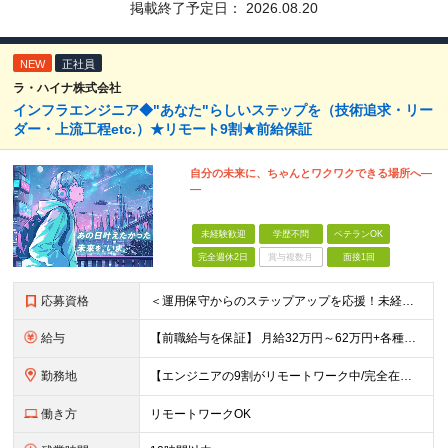
掲載終了予定日：
2026.08.20
NEW
正社員
ラ・ハイナ株式会社
インフラエンジニア◆"あなた"らしいステップを（技術追求・リー
ダー・上流工程etc.）★リモート9割★前給保証
自分の未来に、ちゃんとワクワクできる場所へ―
―
未経験歓迎
学歴不問
ベテランOK
完全週休2日
賞与複数月
面接1回
応募資格
＜運用保守からのステップアップを応援！未経験からの挑戦も大歓迎です♪＞ ■インフラエンジニアとして何らかの実務経験がある方（経験領域不問） ■学歴不問 【こんな方にピッタリの環境です！】 ・運用保守
給与
【前職給与を保証】 月給32万円～62万円+各種手当+決算賞与 ★資格手当や資格取得報奨金、役職手当など待遇、福利厚生が充実！ ★1年で年収60万円以上アップした社員が多数！ ※経験・スキルを考慮
勤務地
【エンジニアの9割がリモートワーク中/完全在宅ワークで働くメンバーも◎】 現在、エンジニアの約9割がリモートワークを実施。 そのうち約3割がフルリモートで勤務しており、地方在住のメンバーも活躍していま
働き方
リモートワークOK