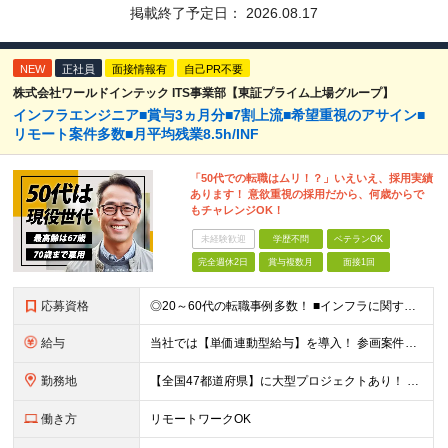
掲載終了予定日：
2026.08.17
NEW
正社員
面接情報有
自己PR不要
株式会社ワールドインテック ITS事業部【東証プライム上場グループ】
インフラエンジニア■賞与3ヵ月分■7割上流■希望重視のアサイン■
リモート案件多数■月平均残業8.5h/INF
「50代での転職はムリ！？」いえいえ、採用実績
あります！ 意欲重視の採用だから、何歳からで
もチャレンジOK！
未経験歓迎
学歴不問
ベテランOK
完全週休2日
賞与複数月
面接1回
応募資格
◎20～60代の転職事例多数！ ■インフラに関する何らかのご経験 ■学歴不問/転職回数は一切不問！
給与
当社では【単価連動型給与】を導入！ 参画案件の契約単価に連動して給与が決定。 還元率は単価の【70％～80％】と東証プライム上場グループとして高水準です！（社会保険料・教育コスト含む） ■関東：月給
勤務地
【全国47都道府県】に大型プロジェクトあり！ 主要勤務地： 北海道/宮城県/栃木県/埼玉県/千葉県/東京都/神奈川県/愛知県/大阪府/京都府/兵庫県/広島県/福岡県/熊本県 ※勤務エリアは、あなたの
働き方
リモートワークOK