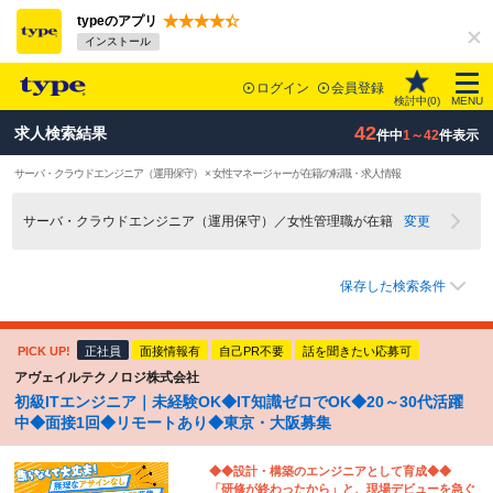
typeのアプリ
インストール
ログイン
会員登録
検討中(
0
)
MENU
42
求人検索結果
件中
1～42
件表示
サーバ・クラウドエンジニア（運用保守） × 女性マネージャーが在籍の転職・求人情報
サーバ・クラウドエンジニア（運用保守）／女性管理職が在籍
変更
保存した検索条件
PICK UP!
正社員
面接情報有
自己PR不要
話を聞きたい応募可
アヴェイルテクノロジ株式会社
初級ITエンジニア｜未経験OK◆IT知識ゼロでOK◆20～30代活躍
中◆面接1回◆リモートあり◆東京・大阪募集
◆◆設計・構築のエンジニアとして育成◆◆
「研修が終わったから」と、現場デビューを急ぐ