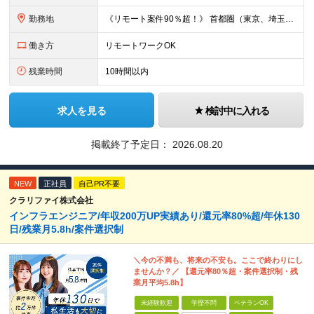
勤務地
《リモート案件90％超！》 首都圏（東京、埼玉、千葉、神奈川）、大阪、名古屋、福岡のプロジェクト先やリモートでの勤務となります。 ※面接から入社まで全てオンラインで完結できます！ ※帰社日自
働き方
リモートワークOK
残業時間
10時間以内
求人を見る
検討中に入れる
掲載終了予定日：
2026.08.20
NEW
正社員
自己PR不要
クラリファイ株式会社
インフラエンジニア/年収200万UP実績あり/還元率80%超/年休130
日/残業月5.8h/案件選択制
＼今の不満も、将来の不安も。ここで終わりにし
ませんか？／ 【還元率80％超・案件選択制・残
業月平均5.8h】
未経験歓迎
学歴不問
ベテランOK