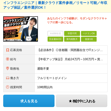
インフラエンジニア｜最新クラウド案件参画／リモート可能／年収
アップ保証／案件選択OK！
あなたのインフラ経験が、モダンなクラウドキャ
リアの第一歩になる。
未経験歓迎
学歴不問
ベテランOK
完全週休2日
賞与複数月
面接1回
応募資格
【必須条件】 ◎⾸都圏・関⻄圏在住でITエンジニアとしての実務経験が3年以上ある⽅（開発・インフラいずれも歓迎） →⾸都圏（東京、神奈川、千葉、埼⽟）、関⻄圏（⼤阪、兵庫、京都）在住のITエンジニア採
給与
【年収アップ保証】 月給24万円～100万円＋賞与（年3回）＋諸手当 ◆想定年収432万円〜1200万円(経験・スキルを考慮し決定) ※年収アップ保証付帯 ◆基本給には⽉20時間分の固定残業代(31,
勤務地
通勤不要
働き方
フルリモートがメイン
残業時間
10時間以内
求人を見る
検討中に入れる