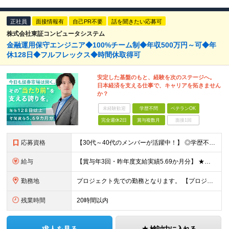
正社員
面接情報有
自己PR不要
話を聞きたい応募可
株式会社東証コンピュータシステム
金融運用保守エンジニア◆100%チーム制◆年収500万円～可◆年
休128日◆フルフレックス◆時間休取得可
安定した基盤のもと、経験を次のステージへ。
日本経済を支える仕事で、キャリアを拓きません
か？
未経験歓迎
学歴不問
ベテランOK
完全週休2日
賞与複数月
面接1回
応募資格
【30代～40代のメンバーが活躍中！】 ◎学歴不問 ◎システム運用・保守の実務経験をお持ちの方 ◎リーダーまたはプロジェクトマネジメント経験がある、または挑戦したい方 ★インフラエンジニアとして次の
給与
【賞与年3回・昨年度支給実績5.69か月分】 ★想定年収500万円～ ★前職給与考慮あり 月給27万円～59万円 +残業代全額支給(1分単位、監督職以下) +人事評価による賞与年2回（4月/10月）
勤務地
プロジェクト先での勤務となります。 【プロジェクト先】 ◆東京都内 ※本社／東京都港区虎ノ門5-13-1 虎ノ門40MTビル 8F ※原則として転居を伴う転勤はありません ※(変更の範囲)上記を除
残業時間
20時間以内