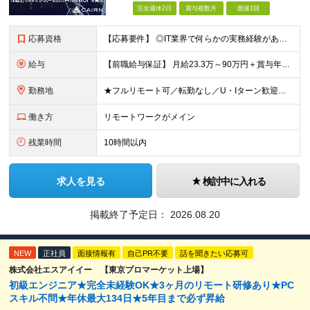
完全週休2日
賞与複数月
面接1回
応募資格
【応募要件】 ◎IT業界で何らかの実務経験がある方 └2～3ヶ月の実務経験のある方は歓迎します！ 例）PCキッティングやモバイル通信基地局の業務経験者など インフラエンジニアとしてご経験のある方は、
給与
【前職給与保証】 月給23.3万～90万円＋賞与年2回＋インセンティブ ★年収1000万円以上の実績あり！ ※上記月給には月20～30時間分（2万9,300円～21万7,900円）の固定残業代を含み
勤務地
★フルリモート可／転勤なし／U・Iターン歓迎★ ◎勤務地は相談の上、ご自宅近くに調整します！ 【勤務地】 本社、または東京／埼玉／千葉／神奈川／愛知／仙台のクライアント先 ◎完全在宅（フルリモート）
働き方
リモートワークがメイン
残業時間
10時間以内
求人を見る
検討中に入れる
掲載終了予定日：
2026.08.20
NEW
正社員
面接情報有
自己PR不要
話を聞きたい応募可
株式会社エスアイイー 【東京プロマーケット上場】
初級エンジニア★完全未経験OK★3ヶ月のリモート研修あり★PC
スキル不問★年休最大134日★5年目まで必ず昇給