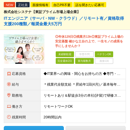
NEW
正社員
面接情報有
自己PR不要
話を聞きたい応募可
株式会社システナ【東証プライム市場上場企業】
ITエンジニア（サーバ・NW・クラウド）／リモート有／資格取得
支援200種類／報奨金最大5万円
◎年休129日◎残業月13h◎東証プライム上場の
安定基盤 確かな土台の上で、一生モノの成長を
手にしませんか？
未経験歓迎
学歴不問
ベテランOK
完全週休2日
賞与複数月
面接1回
応募資格
◆IT業界への興味・関心をお持ちの方 ◆専門・短大卒以上※ ※ヘルプデスクやカスタマーサポート ※エンジニア以外の経験をお持ちの方 1年未満の経験でもOKです！
給与
＊残業代全額支給 ＊昇給年1回(4月)／基本毎年昇給 ＊賞与年2回(6月・12月)／3ヶ月分支給実績あり ＊交通費支給(月5万円まで) -------------------- ◆社員の年収例 年収4
勤務地
リモートあり＆駅徒歩3分の本社(汐留)で研修スタート！ 【システナ東京本社】 東京都港区海岸1-2-20 汐留ビルディング14F・16F ◆リモートワーク・フルリモートのお仕事もあり ◆お住まいの地
働き方
リモートワークOK
残業時間
20時間以内