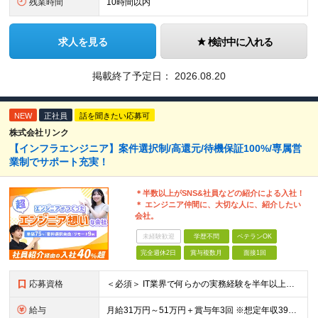
残業時間
10時間以内
求人を見る
検討中に入れる
掲載終了予定日：
2026.08.20
NEW
正社員
話を聞きたい応募可
株式会社リンク
【インフラエンジニア】案件選択制/高還元/待機保証100%/専属営
業制でサポート充実！
＊半数以上がSNS&社員などの紹介による入社！
＊ エンジニア仲間に、大切な人に、紹介したい
会社。
未経験歓迎
学歴不問
ベテランOK
完全週休2日
賞与複数月
面接1回
応募資格
＜必須＞ IT業界で何らかの実務経験を半年以上お持ちの方（使用言語不問） ＜こんなご希望があれば、ぜひ当社にご相談ください＞ ◎ スキルや成果にしっかり見合った給与を受け取りたい ◎ 残業を
給与
月給31万円～51万円＋賞与年3回 ※想定年収394万円～1,032万円 ★年間300万円の賞与実績あり ★平均昇給額3万円 ★エンジニアへの還元率75％（実質78.9%） ※経験・能力を考慮し