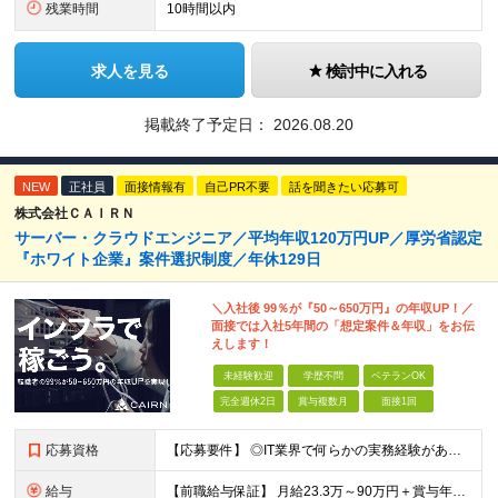
残業時間
10時間以内
求人を見る
検討中に入れる
掲載終了予定日：
2026.08.20
NEW
正社員
面接情報有
自己PR不要
話を聞きたい応募可
株式会社ＣＡＩＲＮ
サーバー・クラウドエンジニア／平均年収120万円UP／厚労省認定
『ホワイト企業』案件選択制度／年休129日
＼入社後 99％が『50～650万円』の年収UP！／
面接では入社5年間の「想定案件＆年収」をお伝
えします！
未経験歓迎
学歴不問
ベテランOK
完全週休2日
賞与複数月
面接1回
応募資格
【応募要件】 ◎IT業界で何らかの実務経験がある方 └2～3ヶ月の実務経験のある方は歓迎します！ 例）PCキッティングやモバイル通信基地局の業務経験者など インフラエンジニアとして経験のある方は、
給与
【前職給与保証】 月給23.3万～90万円＋賞与年2回＋インセンティブ ★年収1000万円以上の実績あり！ ※上記月給には月20～30時間分（2万9,300円～21万7,900円）の固定残業代を含み