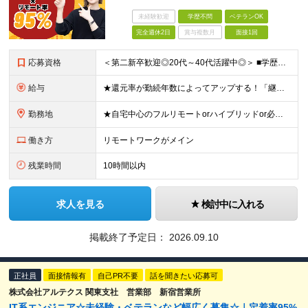
未経験歓迎
学歴不問
ベテランOK
完全週休2日
賞与複数月
面接1回
応募資格
＜第二新卒歓迎◎20代～40代活躍中◎＞ ■学歴不問 ■エンジニアとしての実務経験が1年以上ある方 └「運用保守工程しか経験がない」という方も大歓迎！ ★Web面談1回のみ！最短で即日内定も可能★
給与
★還元率が勤続年数によってアップする！「継続アップ還元」制度スタート！ エンジニアが適正な報酬を受け取れる社会を作ることが当社のモットー。 勤続年数によって、さらに還元率がアップする「継続アップ還元」
勤務地
★自宅中心のフルリモートorハイブリッドor必要に応じてオフィス出勤も選択可能 ★全国対応・希望エリアのクライアント先または自宅で勤務OK ★帰社日なし 【首都圏】東京・埼玉・千葉・神奈川 【関西】
働き方
リモートワークがメイン
残業時間
10時間以内
求人を見る
検討中に入れる
掲載終了予定日：
2026.09.10
正社員
面接情報有
自己PR不要
話を聞きたい応募可
株式会社アルテクス 関東支社 営業部 新宿営業所
IT系エンジニア☆未経験・ベテランなど幅広く募集☆｜定着率95%