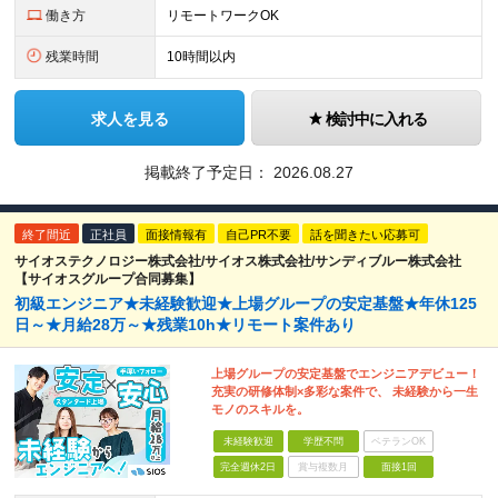
働き方
リモートワークOK
残業時間
10時間以内
求人を見る
検討中に入れる
掲載終了予定日：
2026.08.27
終了間近
正社員
面接情報有
自己PR不要
話を聞きたい応募可
サイオステクノロジー株式会社/サイオス株式会社/サンディブルー株式会社
【サイオスグループ合同募集】
初級エンジニア★未経験歓迎★上場グループの安定基盤★年休125
日～★月給28万～★残業10h★リモート案件あり
上場グループの安定基盤でエンジニアデビュー！
充実の研修体制×多彩な案件で、 未経験から一生
モノのスキルを。
未経験歓迎
学歴不問
ベテランOK
完全週休2日
賞与複数月
面接1回