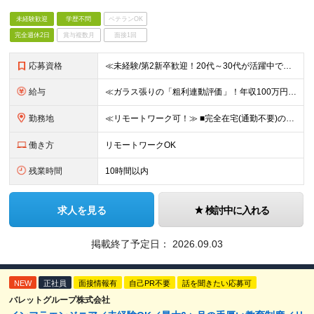
未経験歓迎
学歴不問
ベテランOK
完全週休2日
賞与複数月
面接1回
応募資格
≪未経験/第2新卒歓迎！20代～30代が活躍中です≫ インフラエンジニアを本気で目指したい方／これまでの経験・スキルは一切不問です ◆学歴不問 ≪1つでも当てはまる方はぜひご応募ください！≫ ■自
給与
≪ガラス張りの「粗利連動評価」！年収100万円アップの実績あり≫ ■想定年収400万円～1200万円 月給30万円～100万円＋粗利インセンティブ ※経験・スキル・前給を考慮の上、上記に限らず柔軟に
勤務地
≪リモートワーク可！≫ ■完全在宅(通勤不要)の場合…地方に在住したままフルリモートでの勤務も可能です ■出社の場合…本社または首都圏の各プロジェクト先 ★転居をともなう転勤はありません ★受託案件
働き方
リモートワークOK
残業時間
10時間以内
求人を見る
検討中に入れる
掲載終了予定日：
2026.09.03
NEW
正社員
面接情報有
自己PR不要
話を聞きたい応募可
バレットグループ株式会社