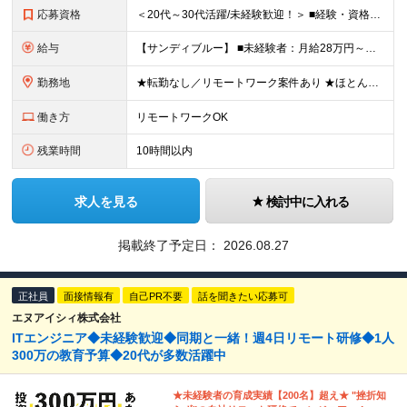
応募資格
＜20代～30代活躍/未経験歓迎！＞ ■経験・資格不問 ■学歴不問 ＜このような方にオススメです◎＞ ・安定した上場企業グループでキャリアを築きたい方 ・未経験から手に職をつけたい方 ・周囲とのコミ
給与
【サンディブルー】 ■未経験者：月給28万円～（固定残業代20h分/3万4392円～含む） ■経験者：月給35万円～80万円（固定残業代20h分/4万6296円～含む） ※入社後半年間は契約社員、正社
勤務地
★転勤なし／リモートワーク案件あり ★ほとんどの社員が在宅制度を利用しています 各拠点、もしくは案件先のクライアントオフィス、在宅リモート。 ■サイオス・サイオステクノロジー：東京都港区南麻布2-
働き方
リモートワークOK
残業時間
10時間以内
求人を見る
検討中に入れる
掲載終了予定日：
2026.08.27
正社員
面接情報有
自己PR不要
話を聞きたい応募可
エヌアイシィ株式会社
ITエンジニア◆未経験歓迎◆同期と一緒！週4日リモート研修◆1人
300万の教育予算◆20代が多数活躍中
★未経験者の育成実績【200名】超え★ "挫折知