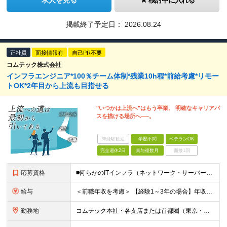
求人を見る
検討中に入れる
掲載終了予定日：
2026.08.24
正社員
面接情報有
自己PR不要
コムテック株式会社
インフラエンジニア*100％チーム体制*残業10h程*前給考慮*リモー
トOK*2年目から上流も目指せる
"いつかは上流へ"はもう卒業。 明確なキャリアパ
スを描ける場所へ──。
未経験歓迎
学歴不問
ベテランOK
完全週休2日
賞与複数月
面接1回
応募資格
■何らかのITインフラ（ネットワーク・サーバー等）の運用・保守・監視経験をお持ちの方 ■学歴不問 ＜以下のような方を歓迎します＞ ■早期から上流工程にチャレンジしていきたい方 ■チームワークを大切に
給与
＜前職年収を考慮＞ 【経験1～3年の場合】年収410万円～464万円 月給29万6000円～月給33万5500円+賞与年2回（6・12月） ※みなし残業代（10時間分／2万2000円～2万3500円）
勤務地
コムテック本社・各支店または首都圏（東京・神奈川・埼玉・千葉）のクライアント様のワークスペースにて勤務いただきます。 ＜各拠点について＞ ■東京本社／東京都港区芝浦1-2-1 シーバンスＮ館10F