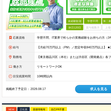
未経験歓迎
学歴不問
第二新
休日120日
賞与複数月
上場
応募資格
給与
勤務地
働き方
リモートワークOK
目安残業時間
10時間以内
求人を見る
掲載終了予定日：
2026.08.17
NEW
正社員
面接情報有
自己PR不要