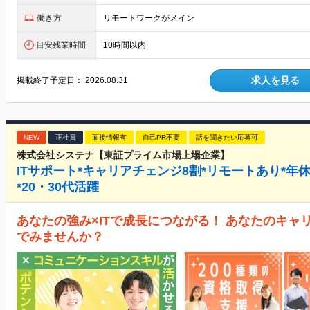
働き方
リモートワークがメイン
目安残業時間
10時間以内
求人を見る
掲載終了予定日：
2026.08.31
NEW
正社員
面接情報有
自己PR不要
話を聞きたい応募可
株式会社システナ【東証プライム市場上場企業】
ITサポート*キャリアチェンジ8割*リモートあり*年休1
*20・30代活躍
あなたの強み×ITで成長につながる！ あなたのキャ
でみませんか？