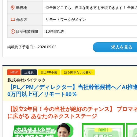
勤務地
働き方
リモートワークがメイン
目安残業時間
10時間以内
求人を見る
掲載終了予定日：
2026.09.03
NEW
正社員
自己PR不要
話を聞きたい応募可
株式会社バイテック
【PL／PM／ディレクター】当社幹部候補へ／AI推進
0万円以上可／リモート80％
【設立2年目！今の当社が絶好のチャンス】 プロマ
に広がる あなたのネクストステージ