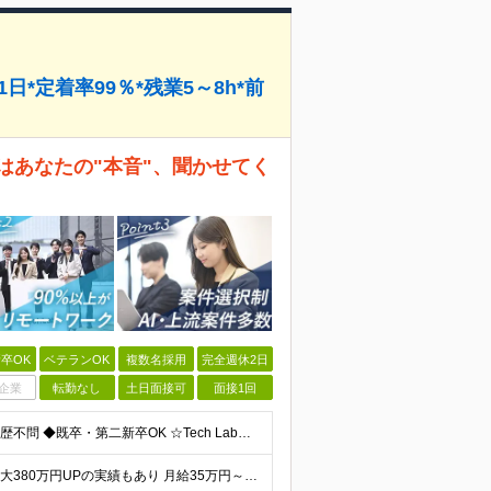
日*定着率99％*残業5～8h*前
はあなたの"本音"、聞かせてく
卒OK
ベテランOK
複数名採用
完全週休2日
企業
転勤なし
土日面接可
面接1回
◆Web系の開発実務経験をお持ちの方（1年以上） ◆学歴不問 ◆既卒・第二新卒OK ☆Tech Labの事業内容、ビジョンに共感できる⽅はぜひご応募ください！ ☆意欲重視の採用です！ 「経歴に自信が
★入社後全員が年収UP ┗平均154.7万円年収UP！ ┗最大380万円UPの実績もあり 月給35万円～100万円＋決算賞与＋各種手当 【 給与イメージ 】 ◆経験1年以上…月給35万円～＋決算賞