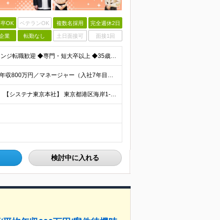
卒OK
ベテランOK
複数名採用
完全週休2日
企業
転勤なし
土日面接可
面接1回
〈キャリアチェンジ8割！20代活躍中〉 ◆キャリアチェンジ転職歓迎 ◆専門・短大卒以上 ◆35歳までの方(若年層の長期キャリア形成のため) ◎同期入社と一緒に研修が受けられます！ ＼下記のような方に
◆社員の年収例 年収411万円／メンバー（入社2年目） 年収800万円／マネージャー（入社7年目） -------------------- ◆月給22万7000円～30万円＋賞与年2回＋残業代全額支
リモートあり＆駅徒歩3分の本社(汐留)で研修スタート！ 【システナ東京本社】 東京都港区海岸1-2-20 汐留ビルディング14F・16F ◆リモートワーク・フルリモートのお仕事もあり ◆お住まいの地
検討中に入れる