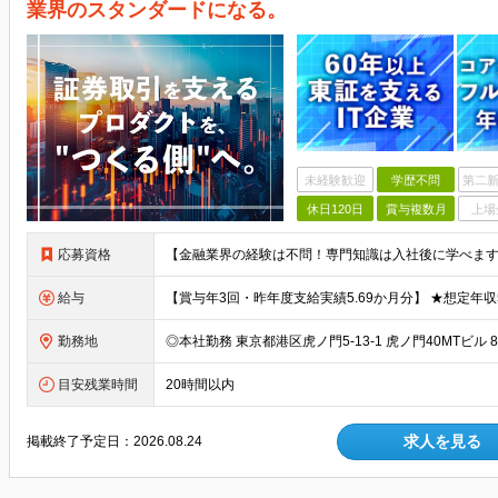
業界のスタンダードになる。
未経験歓迎
学歴不問
第二新
休日120日
賞与複数月
上場
応募資格
給与
勤務地
目安残業時間
20時間以内
求人を見る
掲載終了予定日：
2026.08.24