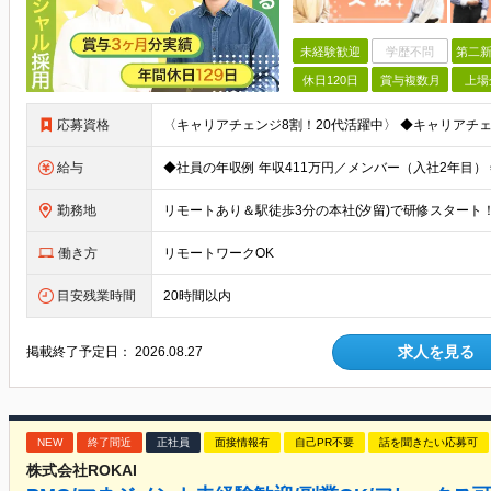
未経験歓迎
学歴不問
第二新
休日120日
賞与複数月
上場
応募資格
給与
勤務地
働き方
リモートワークOK
目安残業時間
20時間以内
求人を見る
掲載終了予定日：
2026.08.27
NEW
終了間近
正社員
面接情報有
自己PR不要
話を聞きたい応募可
株式会社ROKAI