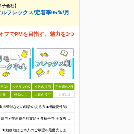
％子会社】
ルフレックス/定着率95％/月
オフでPMを目指す、魅力を3つ
卒OK
ベテランOK
複数名採用
完全週休2日
企業
転勤なし
土日面接可
面接1回
■システム開発におけるリーダー、または後輩の指導や進捗管理などの経験のある方 ■機能要件/非機能要件の知識（経験は問いません） ＼「マネジメント未経験だけど今後チャレンジしたい」という方もぜひご応募く
＜想定年収＞550万円～800万円 月給40万円～55万円＋賞与＋交通費全額支給＋各種手当(子女教育手当等) ※経験・能力などを考慮し相談の上、当社規定により決定します。 ※上記金額には16～21時
★IT部門は週1～2日は出社、週3～4日はリモートワーク ★勤務地はご本人のご希望を最優先します ■飯田橋オフィス／東京都新宿区揚場町2-26 SKビル ■本社／神奈川県相模原市南区古淵2-14-