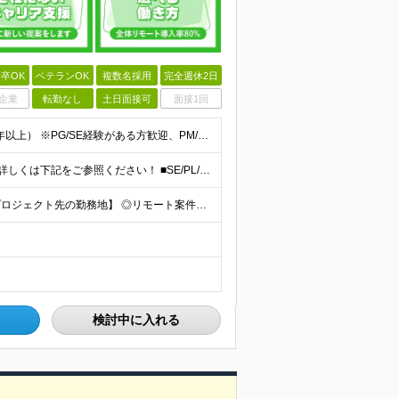
卒OK
ベテランOK
複数名採用
完全週休2日
企業
転勤なし
土日面接可
面接1回
学歴不問、IT業界で何らかの実務経験をお持ちの方（3年以上） ※PG/SE経験がある方歓迎、PM/PL経験があれば即戦力として優遇 ※ブランクのある方歓迎 ※担当業務/フェーズ/使用言語などは限定せず
【月給70万円以上（PM）／想定年収840万円以上】 ★詳しくは下記をご参照ください！ ■SE/PL/テスト計画以降などの上流フェーズ 月給53万円以上 ※想定年収636万円以上 ■PM/ディレク
【東京都品川区（本社）または渋谷区（開発拠点）各プロジェクト先の勤務地】 ◎リモート案件も多数のため在宅勤務も可能です！ 常駐・ハイブリッド型・フルリモートなど柔軟に対応しています。 ※転勤はございま
検討中に入れる