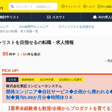
サイトマップ
ヘルプ
求人掲載
検討中リスト
スカウト
AIの求
ンジニア
その他専門エンジニア
スペシャリストを目指せる
目指せるの転職・求人情報一覧
シャリストを目指せるの転職・求人情報
85
1～50
件中
件を表示
先
PICK UP!
正社員
面接情報有
自己PR不要
話を聞きたい応募可
株式会社東証コンピュータシステム
開発エンジニア◆自社サービス◆企画から携われる◆
制◆賞与5.69か月分◆時間休ＯＫ
【業界未経験者も歓迎/企画からプロダクトを育てる