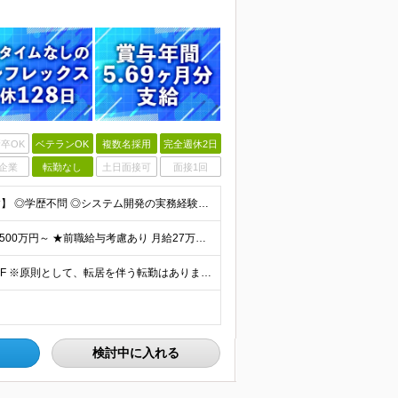
卒OK
ベテランOK
複数名採用
完全週休2日
企業
転勤なし
土日面接可
面接1回
【金融業界の経験は不問！専門知識は入社後に学べます】 ◎学歴不問 ◎システム開発の実務経験をお持ちの方 └3年以上・Java、C#いずれかの使用経験をお持ちの方を想定しております 【以下のような方は
【賞与年3回・昨年度支給実績5.69か月分】 ★想定年収500万円～ ★前職給与考慮あり 月給27万円～59万円 +残業代全額支給(1分単位、監督職以下) +人事評価による賞与年2回（4月/10月）
◎本社勤務 東京都港区虎ノ門5-13-1 虎ノ門40MTビル 8F ※原則として、転居を伴う転勤はありません ※(変更の範囲)上記を除く当社関連勤務地
検討中に入れる