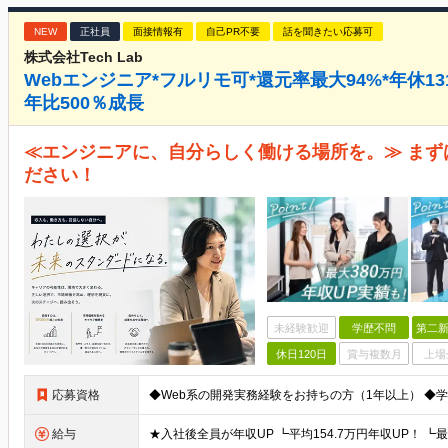
NEW
正社員
面接情報有
自己PR不要
話を聞きたい応募可
株式会社Tech Lab
Webエンジニア*フルリモ可*還元率最大94%*年休131
年比500％成長
≪エンジニアに、自分らしく働ける場所を。≫ まず
ださい！
未経験歓迎
学歴不問
第二新
休日120日
賞与複数月
上場
応募資格
給与