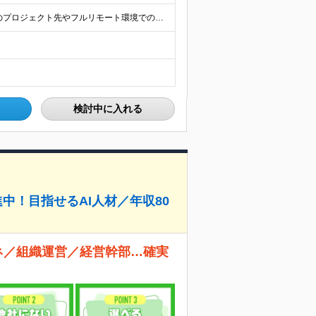
◎全国どこでも、自由な働き方を実現できます！ 全国のプロジェクト先やフルリモート環境での勤務も可能です。 ＼自由度の高い働き方、叶えます／ ・フルリモートで働きたい ・ハイブリットに働きたい ・家庭
検討中に入れる
中！目指せるAI人材／年収80
ネ／組織運営／経営幹部…確実