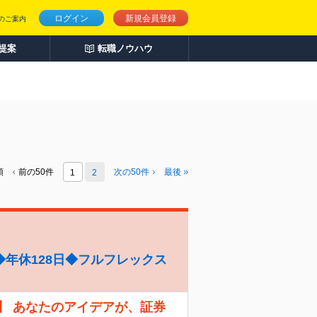
ログイン
新規会員登録
のご案内
人提案
転職ノウハウ
頭
前の50件
次の
50
件
最後
1
2
年休128日◆フルフレックス
】 あなたのアイデアが、証券