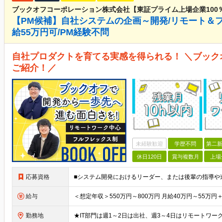
ブックオフコーポレーション株式会社【東証プライム上場企業100
【PM候補】自社システムの企画～開発/リモート＆フ
給55万円可/PM経験不問
自社プロダクトを育てる実感を得られる！ ＼ブック
ご紹介！／
未経験歓迎
学歴不問
第二新
休日120日
賞与複数月
上場
応募資格
給与
勤務地