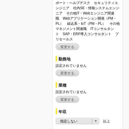
ポート・ヘルプデスク
セキュリティエ
ンジニア
社内SE・情報システムエンジ
ニア
その他IT・Webエンジニア関連
職
Webアプリケーション開発（PM・
PL）
組込系・IoT（PM・PL）
その他
マネジメント関連職
ITコンサルタン
ト
SAP・ERP導入コンサルタント
プ
リセールス
変更する
勤務地
設定されていません
変更する
業種
設定されていません
変更する
年収
指定しない
以上