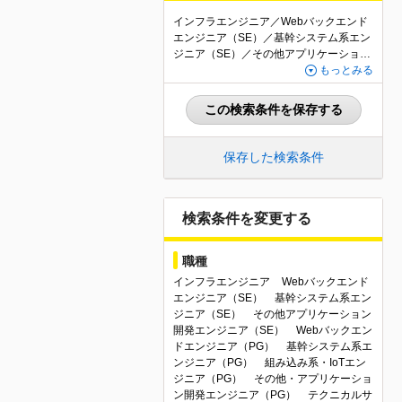
インフラエンジニア／Webバックエンド
エンジニア（SE）／基幹システム系エン
ジニア（SE）／その他アプリケーション
開発エンジニア（SE）／Webバックエン
もっとみる
ドエンジニア（PG）／基幹システム系エ
ンジニア（PG）／組み込み系・IoTエン
この検索条件を保存する
ジニア（PG）／その他・アプリケーショ
ン開発エンジニア（PG）／テクニカルサ
ポート・ヘルプデスク／セキュリティエ
保存した検索条件
ンジニア／社内SE・情報システムエンジ
ニア／その他IT・Webエンジニア関連職
／Webアプリケーション開発（PM・P
L）／組込系・IoT（PM・PL）／その他
検索条件を変更する
マネジメント関連職／ITコンサルタント
／SAP・ERP導入コンサルタント／プリ
職種
セールス／正社員／新着・更新情報
インフラエンジニア
Webバックエンド
エンジニア（SE）
基幹システム系エン
ジニア（SE）
その他アプリケーション
開発エンジニア（SE）
Webバックエン
ドエンジニア（PG）
基幹システム系エ
ンジニア（PG）
組み込み系・IoTエン
ジニア（PG）
その他・アプリケーショ
ン開発エンジニア（PG）
テクニカルサ