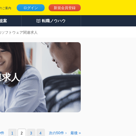
ログイン
新規会員登録
のご案内
人提案
転職ノウハウ
』のソフトウェア関連求人
連求人
0件
次の50件
最後
1
2
3
4