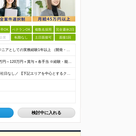
卒OK
ベテランOK
複数名採用
完全週休2日
企業
転勤なし
土日面接可
面接1回
＜Web面談1回のみ★即日内定可能＞ ■学歴不問 ■エンジニアとしての実務経験1年以上 （開発・インフラ・技術・工程など不問）
＜当社に転職した社員は年収平均178万円UP＞ 月給45万円～120万円＋賞与＋各手当 ※経験・能力などを考慮の上、決定します ※案件の契約内容（月単金など）や昇給、賞与額はすべてシステム上で開示し
＼フルリモート、ハイブリッド、フル出勤の選択可＆帰社日なし／ 【下記エリアを中心とするクライアント先または自宅にて勤務】 ■首都圏：東京・埼玉・千葉・神奈川 ■関西：大阪・兵庫・京都・滋賀・奈良・和
検討中に入れる