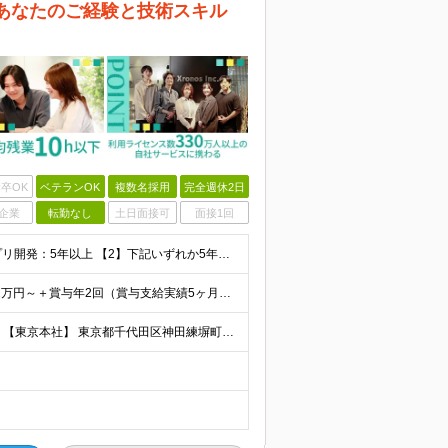
 あなたのご経験と技術スキル
卒OK
ベテランOK
複数名採用
完全週休2日
企業
転勤なし
土日面接可
面接1回
◆下記【1】と【2】両方に当てはまる方 【1】Webアプリ開発：5年以上 【2】下記いずれか5年以上のご経験 C#、SQL、JavaScript、HTML+CSS、React、PHP、Larave
＜想定年収600万～900万円＞ 【東京都】 ◆月給：37.2万円～＋賞与年2回（賞与支給実績5ヶ月分）＋残業代全額支給 ※技能手当(スキル・経験により支給)／地域手当(東京：3万円)を含む ※3ヶ
◆リモートOK&転勤なし ◆東京・札幌の2拠点で募集中 【東京本社】 東京都千代田区神田練塀町300 住友不動産秋葉原駅前ビル17F 【札幌開発センター】 北海道札幌市北区北7条西4-5-1 伊藤