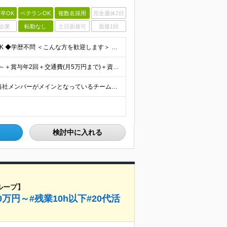
卒OK
ベテランOK
複数名採用
完全週休2日
企業
転勤なし
土日面接可
面接1回
≪独学で勉強中＆IT職種微経験の方も歓迎≫ ◆未経験OK ◆学歴不問 ＜こんな方を歓迎します＞ ・モノづくりが好き ・分解したり仕組みを考えたりするのが好き ・「なんで動くんだろう？」と考えてしまう
≪賞与年2回(3.5～5ヶ月分)支給実績あり≫ 月給26万円～＋賞与年2回＋交通費(月5万円まで)＋資格取得支援・手当あり＋時間外手当(100％支給) ※経験・知識・技術などを最大限考慮したうえで決
大手メーカーにおける案件に参画していただきます！ 当社メンバーがメインとなっているチームに配属されるので、ご安心ください。 もちろん、希望もしっかりと考慮します。 ■東京本社、大阪事務所、および東京
検討中に入れる
ループ】
万円～#残業10h以下#20代活