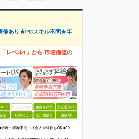
研修あり★PCスキル不問★年
 「レベル1」から 市場価値の
卒OK
ベテランOK
複数名採用
完全週休2日
企業
転勤なし
土日面接可
面接1回
＜完全未経験OK！文系出身者70％！＞ ■第二新卒歓迎 ■学歴・経歴不問・社会人未経験もOK ■20代を中心に活躍中◎ ★☆先輩たちの前職☆★ 元アパレルスタッフや塾講師、介護士、事務、営業など社員