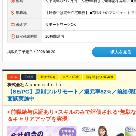
給与
勤務地
働き方
リモートワークOK
目安残業時間
10時間以内
求人を見る
掲載終了予定日：
2026.08.20
NEW
正社員
面接情報有
自己PR不要
話を聞きたい応募可
株式会社Ａｓｃｅｎｄｒｉｘ
【SE/PG】原則フルリモート／還元率82%／前給
面談実施中
<前職給与保証あり>スキルのみで評価される*無駄
＆キャリアアップを実現