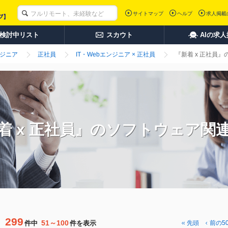
サイトマップ
ヘルプ
求人掲載
検討中リスト
スカウト
AIの求
ンジニア
正社員
IT・Webエンジニア × 正社員
『新着 x 正社員
着 x 正社員』のソフトウェア関
299
51～100
件中
件を表示
先頭
前の5