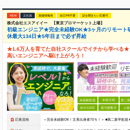
NEW
正社員
面接情報有
自己PR不要
話を聞きたい応募可
株式会社エスアイイー 【東京プロマーケット上場】
初級エンジニア★完全未経験OK★3ヶ月のリモート
休最大134日★5年目まで必ず昇給
★1.6万人を育てた自社スクールでイチから学べる★
高いエンジニアへ駆け上がろう！
未経験歓迎
学歴不問
第二新
休日120日
賞与複数月
上場
応募資格