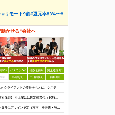
#リモート9割#還元率83%〜#
で動かせる”会社へ
卒OK
ベテランOK
複数名採用
完全週休2日
企業
転勤なし
土日面接可
面接1回
≪設計から開発まで、自分で進められる方を歓迎します≫ クライアントの要件をもとに、システムの構成や処理の流れを設計し、 そのまま開発まで形にできる方を想定しています。 ◆学歴不問／言語不問／前職の雇
◇月給40万円～＋賞与（経験者） 【前職給与の総収入額を保証】 ※上記には固定残業代（30時間分／6万7000円～）が含まれています。超過分は時間外手当を別途支給。 ※試用期間3ヶ月（期間中は契約社員
◇リモート率92％ ※常駐の場合は、全国のクライアント案件にアサイン予定（東京・神奈川・埼玉・千葉・愛知・大阪・福岡メイン） 【拠点】 ◆本社／東京都渋谷区道玄坂1丁目10番8号 渋谷道玄坂東急ビル