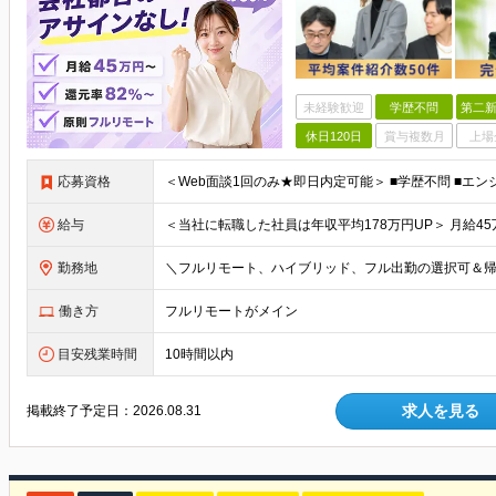
未経験歓迎
学歴不問
第二新
休日120日
賞与複数月
上場
応募資格
給与
勤務地
働き方
フルリモートがメイン
目安残業時間
10時間以内
求人を見る
掲載終了予定日：
2026.08.31