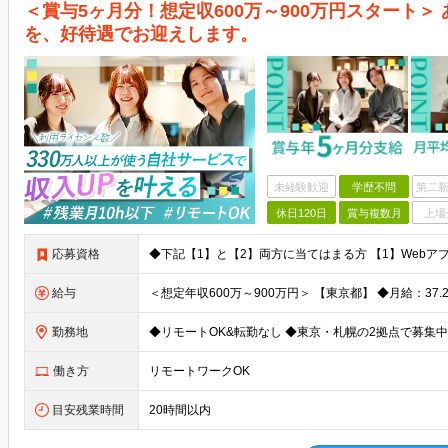
＜賞与5ヶ月分！想定収600万～900万円スタート＞
を、好待遇でお迎えします。
未経験歓迎
学歴不問
第二新
休日120日
賞与複数月
上場
応募資格
給与
勤務地
働き方
リモートワークOK
目安残業時間
20時間以内