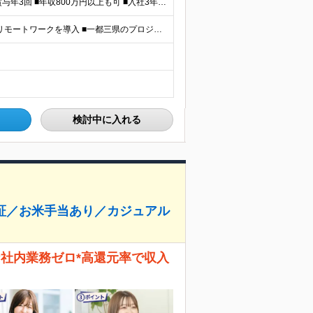
＼平均年収517万円！入社5年目まで毎年必ず昇給／ ■賞与年3回 ■年収800万円以上も可 ■入社3年以上の平均年収469.2万円 月給23万2000円以上＋賞与年3回＋各種手当 ☆入社5年目まで最
【研修中は完全在宅勤務】 ■7割以上のプロジェクトでリモートワークを導入 ■一都三県のプロジェクト先 ■転居を伴う転勤なし ＜プロジェクト先＞ 東京・神奈川・千葉・埼玉でのプロジェクト先にて勤務いた
検討中に入れる
保証／お米手当あり／カジュアル
な社内業務ゼロ*高還元率で収入