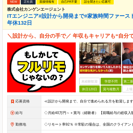
NEW
正社員
面接情報有
自己PR不要
話を聞きたい応募可
株式会社カンゲンエージェント
ITエンジニア#設計から開発まで#家族時間ファースト
年休132日
＼設計から、自分の手で／ 年収もキャリアも“自分
未経験歓迎
学歴不問
第二新
休日120日
賞与複数月
上場
応募資格
給与
勤務地