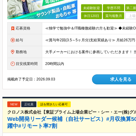
未経験歓迎
学歴不問
第二新
休日120日
賞与複数月
上場
応募資格
給与
勤務地
目安残業時間
20時間以内
求人を見る
掲載終了予定日：
2026.09.03
NEW
正社員
話を聞きたい応募可
クロノス株式会社【東証プライム上場企業ピー・シー・エー(株)グ
Web開発リーダー候補（自社サービス）#月収換算50
躍中#リモート率7割