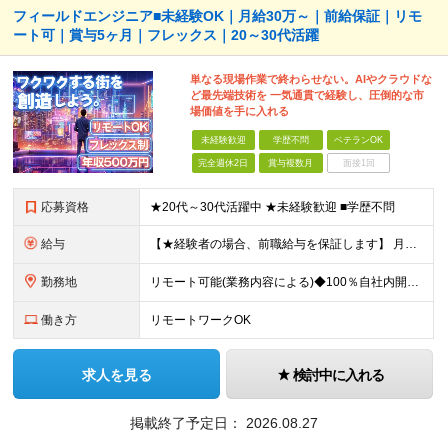
フィールドエンジニア■未経験OK｜月給30万～｜前給保証｜リモ
ート可｜賞与5ヶ月｜フレックス｜20～30代活躍
単なる現場作業で終わらせない。AIやクラウドな
ど最先端技術を 一気通貫で経験し、圧倒的な市
場価値を手に入れる
未経験歓迎
学歴不問
ベテランOK
完全週休2日
賞与複数月
面接1回
応募資格
★20代～30代活躍中 ★未経験歓迎 ■学歴不問
給与
【★経験者の場合、前職給与を保証します】 月給30万円以上＋賞与年2回（※5ヶ月分支給実績あり） ※上記は最低保証額です。 ご経験やスキルに応じて当社規定内で決定します ※試用期間3ヶ月間あり・労
勤務地
リモート可能(業務内容による)◆100％自社内開発 所在地：神奈川県横浜市港北区新横浜3-8-11 メットライフ新横浜ビル10F (変更の範囲)上記を除く当社関連勤務地 ※機器の導入立会いのため出
働き方
リモートワークOK
求人を見る
検討中に入れる
掲載終了予定日：
2026.08.27