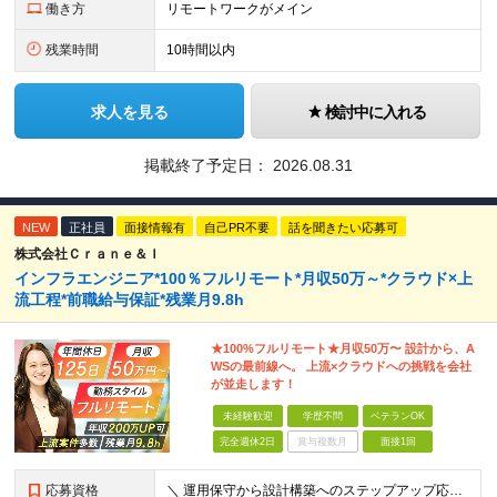
働き方
リモートワークがメイン
残業時間
10時間以内
求人を見る
検討中に入れる
掲載終了予定日：
2026.08.31
NEW
正社員
面接情報有
自己PR不要
話を聞きたい応募可
株式会社Ｃｒａｎｅ＆Ｉ
インフラエンジニア*100％フルリモート*月収50万～*クラウド×上
流工程*前職給与保証*残業月9.8h
★100%フルリモート★月収50万〜 設計から、A
WSの最前線へ。 上流×クラウドへの挑戦を会社
が並走します！
未経験歓迎
学歴不問
ベテランOK
完全週休2日
賞与複数月
面接1回
応募資格
＼ 運用保守から設計構築へのステップアップ応援！ ／ ★学歴・分野不問（運用保守経験のみでも歓迎） ★「設計・構築に挑戦したい」「市場価値を高めたい」という意欲を重視！ ┗豊富な案件（SIer直下など