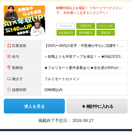
前職年収以上を保証！ リモートワークメイン
で、 AIを使いこなすエンジニアへ！
未経験歓迎
学歴不問
ベテランOK
完全週休2日
賞与複数月
面接1回
応募資格
【20代〜30代の若手・中堅層が中心に活躍中！】 ●何らかのエンジニア経験をお持ちの方 ●学歴不問 ★こんな方にピッタリ★ ・前職の就労体制に孤独を感じていた方 ・リモートなどでリラックスして働きた
給与
＜前職よりも年収アップを保証！＞ ■月給25万3,750万円以上＋賞与年2回＋各種手当 ※経験・スキルを考慮の上、当社規定により優遇します。 ※上記金額には月12時間分の固定残業代（2万1,750
勤務地
★フルリモート案件多数あり★全社員の93%がリモート勤務を活用中 本社（東京都千代田区）または各プロジェクト先（東京・神奈川・千葉・埼玉など） 本社：東京都千代田区岩本町3丁目5−2 合人社東京秋葉
働き方
フルリモートがメイン
残業時間
20時間以内
求人を見る
検討中に入れる
掲載終了予定日：
2026.08.27