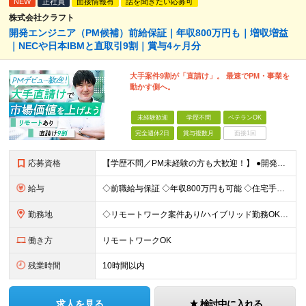
NEW
正社員
面接情報有
話を聞きたい応募可
株式会社クラフト
開発エンジニア（PM候補）前給保証｜年収800万円も｜増収増益
｜NECや日本IBMと直取引9割｜賞与4ヶ月分
大手案件9割が「直請け」。 最速でPM・事業を
動かす側へ。
未経験歓迎
学歴不問
ベテランOK
完全週休2日
賞与複数月
面接1回
応募資格
【学歴不問／PM未経験の方も大歓迎！】 ●開発エンジニアとしての実務経験をお持ちの方 ～採用担当者より～ 「PM経験が一切ない」という方もご心配なく！ 面接で一番大切にしているのは「これまでどんな業
給与
◇前職給与保証 ◇年収800万円も可能 ◇住宅手当・賞与年間4か月支給実績あり＋業績により、別途決算賞与あり 【PM・PL候補】 数名規模のチームでの進捗管理や、後輩・メンバーの指導・フォロー経験が
勤務地
◇リモートワーク案件あり/ハイブリッド勤務OK 【本社】東京都豊島区高田3-14-29 KDX高田馬場ビル2F ┗都内、神奈川県のプロジェクト先での勤務もございます。 ＜プロジェクト先エリア例＞
働き方
リモートワークOK
残業時間
10時間以内
求人を見る
検討中に入れる