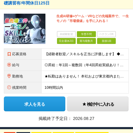
礎講習有/年間休日125日
生成AI研修×ゲーム・VRなどの先端案件で、 一生
モノの「市場価値」を手に入れる！
未経験歓迎
学歴不問
ベテランOK
完全週休2日
賞与複数月
面接1回
応募資格
【経験者歓迎／スキルを正当に評価します】 ◆学歴不問 ◆ITエンジニアとしての実務経験をお持ちの方（年数・分野不問） 「今の環境ではスキルアップの実感がない」 「もっと幅広い技術に挑戦したい」 「
給与
◎昇給：年1回～複数回（年4回昇給実績あり！） ◎1000万円以上も可／20代後半で複数在籍！ 【ITエンジニア業務経験者】 ◆月給30万円～80万円(固定残業代含む)＋各種手当 ※経験者は試用期間
勤務地
★転勤はありません！ 本社および東京都内または 首都圏を中心とするプロジェクト先での勤務となります。 ※勤務地選択可 ※希望は最大限考慮します ※入社後の転居を伴う転勤なし ◆本社オフィス 東京都
残業時間
10時間以内
求人を見る
検討中に入れる
掲載終了予定日：
2026.08.27