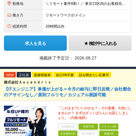
勤務地
＼リモート案件8割！／ 東京23区内のお客様先にて勤務していただきます。 本社所在地：神奈川県横浜市瀬谷区本郷3-1-17 第2斉藤ビル2F (変更の範囲)上記を除く当社関連勤務地
働き方
リモートワークがメイン
残業時間
20時間以内
求人を見る
検討中に入れる
掲載終了予定日：
2026.08.27
NEW
正社員
面接情報有
自己PR不要
話を聞きたい応募可
株式会社Ａｓｃｅｎｄｒｉｘ
【ITエンジニア】単価が上がる＝今月の給与に即日反映／会社都合
のアサインなし／原則フルリモ／カジュアル面談可能
「このままでいいのかな？」その直感、大切にし
ませんか？ まずはざっくばらんにお話ししまし
ょう。（代表/池田）
未経験歓迎
学歴不問
ベテランOK
完全週休2日
賞与複数月
面接1回