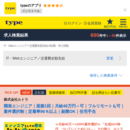
typeのアプリ
インストール
ログイン
会員登録
検討中(
0
)
MENU
600
求人検索結果
件中
1～50
件表示
IT・Webエンジニア × 交通費全額支給の転職・求人情報
IT・Webエンジニア／交通費全額支給
変更
保存した検索条件
PICK UP!
NEW
正社員
面接情報有
自己PR不要
話を聞きたい応募可
株式会社ルトラ
開発エンジニア｜面接1回｜月給46万円～可｜フルリモートも可｜
案件選択制｜定着率96％以上｜副業OK｜住宅手当
≪月給46万〜×100%案件選択≫ 「生成AIの時
代、ついていくためには…」 その焦り、ルトラ