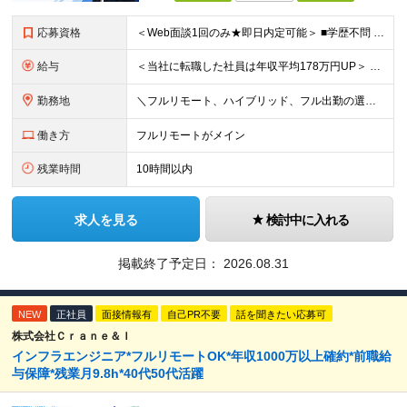
応募資格
＜Web面談1回のみ★即日内定可能＞ ■学歴不問 ■エンジニアとしての実務経験1年以上 （開発・インフラ・技術・工程など不問）
給与
＜当社に転職した社員は年収平均178万円UP＞ 月給45万円～120万円＋賞与＋各手当 ※経験・能力などを考慮の上、決定します ※案件の契約内容（月単金など）や昇給、賞与額はすべてシステム上で開示し
勤務地
＼フルリモート、ハイブリッド、フル出勤の選択可＆帰社日なし／ 【下記エリアを中心とするクライアント先または自宅にて勤務】 ■首都圏：東京・埼玉・千葉・神奈川 ■関西：大阪・兵庫・京都・滋賀・奈良・和
働き方
フルリモートがメイン
残業時間
10時間以内
求人を見る
検討中に入れる
掲載終了予定日：
2026.08.31
NEW
正社員
面接情報有
自己PR不要
話を聞きたい応募可
株式会社Ｃｒａｎｅ＆Ｉ
インフラエンジニア*フルリモートOK*年収1000万以上確約*前職給
与保障*残業月9.8h*40代50代活躍