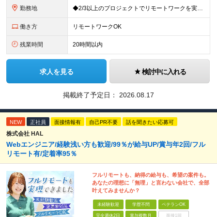
勤務地
◆2/3以上のプロジェクトでリモートワークを実施中！ ≪自社拠点≫ ・東京本社／東京都千代田区丸の内二丁目6番1号 丸の内パークビルディング6階 ・関西支社／⼤阪府⼤阪市中央区安⼟町2-3-13 ⼤
働き方
リモートワークOK
残業時間
20時間以内
求人を見る
検討中に入れる
掲載終了予定日：
2026.08.17
NEW
正社員
面接情報有
自己PR不要
話を聞きたい応募可
株式会社 HAL
Webエンジニア/経験浅い方も歓迎/99％が給与UP/賞与年2回/フル
リモート有/定着率95％
フルリモートも、納得の給与も、希望の案件も。
あなたの理想に「無理」と言わない会社で、全部
叶えてみませんか？
未経験歓迎
学歴不問
ベテランOK
完全週休2日
賞与複数月
面接1回