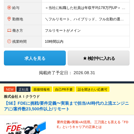
給与
＜当社に転職した社員は年収平均178万円UP＞ 月給45万円～120万円＋賞与＋各手当 ※経験・能力などを考慮の上、決定します ※案件の契約内容（月単金など）や昇給、賞与額はすべてシステム上で開示し
勤務地
＼フルリモート、ハイブリッド、フル出勤の選択可＆帰社日なし／ 【下記エリアを中心とするクライアント先または自宅にて勤務】 ■首都圏：東京・埼玉・千葉・神奈川 ■関西：大阪・兵庫・京都・滋賀・奈良・和
働き方
フルリモートがメイン
残業時間
10時間以内
求人を見る
検討中に入れる
掲載終了予定日：
2026.08.31
NEW
正社員
面接情報有
自己PR不要
話を聞きたい応募可
株式会社ＡＩクラウド
【SE】FDEに挑戦/要件定義〜実装まで担当/AI時代の上流エンジニ
アに/案件数23,500件以上/リモート
要件定義×実装×AI活用。 三刀流とも言える「FD
E」というキャリアの正体とは