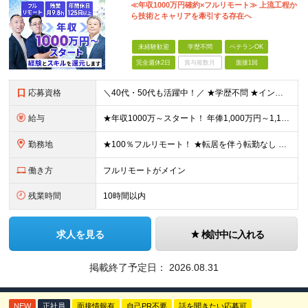
≪年収1000万円確約×フルリモート≫ 上流工程か
ら技術とキャリアを牽引する存在へ
未経験歓迎
学歴不問
ベテランOK
完全週休2日
賞与複数月
面接1回
応募資格
＼40代・50代も活躍中！／ ★学歴不問 ★インフラエンジニアの経験を5年以上お持ちの方 ≪こんな方にピッタリです！≫ ◎自身の市場価値を正当に評価してほしい ◎今より年収をアップさせたい ◎多彩な
給与
★年収1000万～スタート！ 年俸1,000万円～1,162万8,000円（12分割） ※経験・スキルを考慮の上決定します ※上記金額には固定残業代（月30h分・158,400円～184,000円
勤務地
★100％フルリモート！ ★転居を伴う転勤なし 本社またはプロジェクト先にて勤務いただきます！ ※プロジェクト先は一都三県及び23区内がメイン 【本社】 東京都新宿区神楽坂1-2 研究社英語センタ
働き方
フルリモートがメイン
残業時間
10時間以内
求人を見る
検討中に入れる
掲載終了予定日：
2026.08.31
NEW
正社員
面接情報有
自己PR不要
話を聞きたい応募可