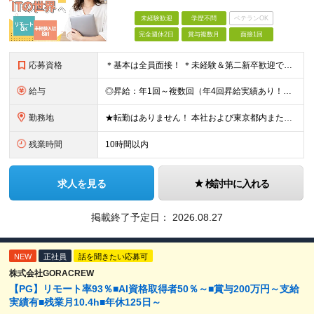
未経験歓迎
学歴不問
ベテランOK
完全週休2日
賞与複数月
面接1回
応募資格
＊基本は全員面接！ ＊未経験＆第二新卒歓迎です☆ ◆学歴不問 ＊過去の経験は全く問いません！ 「IT業界に興味がある」 「オフィスワークデビューしたい」 など、応募のきっかけを面接で教えてください
給与
◎昇給：年1回～複数回（年4回昇給実績あり！） 【未経験者】 ◆月給23万円～30万円＋各種手当 ※試用期間6ヶ月あり（試用期間につき月給215,000円となります。その他待遇に差異なし） 【IT
勤務地
★転勤はありません！ 本社および東京都内または 首都圏を中心とするプロジェクト先での勤務となります。 ※勤務地選択可 ※希望は最大限考慮します ※入社後の転居を伴う転勤なし ◆本社オフィス 東京都
残業時間
10時間以内
求人を見る
検討中に入れる
掲載終了予定日：
2026.08.27
NEW
正社員
話を聞きたい応募可
株式会社GORACREW
【PG】リモート率93％■AI資格取得者50％～■賞与200万円～支給
実績有■残業月10.4h■年休125日～