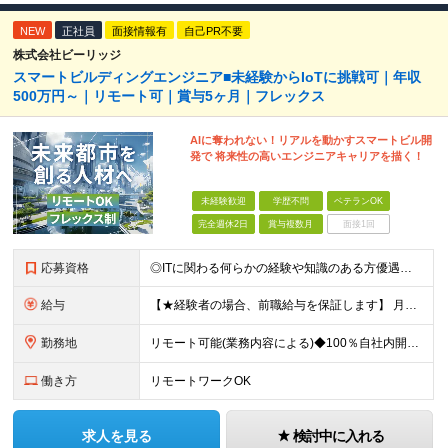
NEW
正社員
面接情報有
自己PR不要
株式会社ビーリッジ
スマートビルディングエンジニア■未経験からIoTに挑戦可｜年収
500万円～｜リモート可｜賞与5ヶ月｜フレックス
AIに奪われない！リアルを動かすスマートビル開
発で 将来性の高いエンジニアキャリアを描く！
未経験歓迎
学歴不問
ベテランOK
完全週休2日
賞与複数月
面接1回
応募資格
◎ITに関わる何らかの経験や知識のある方優遇！ ★20代～30代活躍中 ★未経験歓迎 ■学歴不問
給与
【★経験者の場合、前職給与を保証します】 月給30万円以上＋賞与年2回（※5ヶ月分支給実績あり） ※上記は最低保証額です。 ご経験やスキルに応じて当社規定内で決定します ※試用期間3ヶ月間あり・労
勤務地
リモート可能(業務内容による)◆100％自社内開発 所在地：神奈川県横浜市港北区新横浜3-8-11 メットライフ新横浜ビル10F (変更の範囲)上記を除く当社関連勤務地 ※機器の導入立会いのため出
働き方
リモートワークOK
求人を見る
検討中に入れる