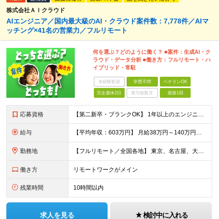
株式会社ＡＩクラウド
AIエンジニア／国内最大級のAI・クラウド案件数：7,778件／AIマ
ッチング×41名の営業力／フルリモート
何を選ぶ？どのように働く？ ■案件：生成AI・ク
ラウド・データ分析 ■働き方：フルリモート・ハ
イブリッド・常駐
未経験歓迎
学歴不問
ベテランOK
完全週休2日
賞与複数月
面接1回
応募資格
【第二新卒・ブランクOK】 1年以上のエンジニア経験がある方(開発・インフラ・工程・言語一切不問） 文理・学歴不問 【三上さんの事例】 転職前 AWS案件を希望していましたが、資格や評価軸が不明確で
給与
【平均年収：603万円】 月給38万円～140万円＋諸手当（経験者） 【平均年収603万円】 ※案件の契約内容や昇給額などはすべて開示します。 ※経験や能力を考慮し決定します。 ※月給には固定残業
勤務地
【フルリモート／全国各地】 東京、名古屋、大阪、福岡を中心とした全国のプロジェクトにアサイン。 ※プロジェクトは完全選択制です。 ※フルリモート、ハイブリッド型、常駐案件から自由に選択可能です。 ※転
働き方
リモートワークがメイン
残業時間
10時間以内
求人を見る
検討中に入れる