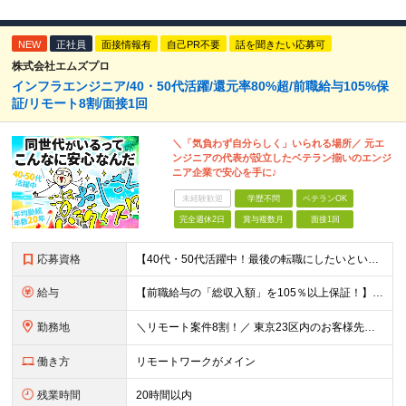
NEW
正社員
面接情報有
自己PR不要
話を聞きたい応募可
株式会社エムズプロ
インフラエンジニア/40・50代活躍/還元率80%超/前職給与105%保
証/リモート8割/面接1回
＼「気負わず自分らしく」いられる場所／ 元エ
ンジニアの代表が設立したベテラン揃いのエンジ
ニア企業で安心を手に♪
未経験歓迎
学歴不問
ベテランOK
完全週休2日
賞与複数月
面接1回
応募資格
【40代・50代活躍中！最後の転職にしたいという方も大歓迎です◎】 ●学歴不問 ●インフラ（サーバ・ネットワーク）または開発の経験がある方 ＼こんな方を待っています／ ★「今の職場では正当に評価され
給与
【前職給与の「総収入額」を105％以上保証！】 ■賞与年2回＋業績賞与 ■年収900万円・1000万円以上も可能 ■全社員が前職より105％～140％の給与UPを実現 月給35万円〜120万円＋賞与
勤務地
＼リモート案件8割！／ 東京23区内のお客様先にて勤務していただきます。 本社所在地：神奈川県横浜市瀬谷区本郷3-1-17 第2斉藤ビル2F (変更の範囲)上記を除く当社関連勤務地
働き方
リモートワークがメイン
残業時間
20時間以内