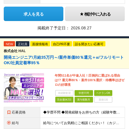
求人を見る
検討中に入れる
掲載終了予定日：
2026.08.27
NEW
正社員
面接情報有
自己PR不要
話を聞きたい応募可
株式会社 HAL
開発エンジニア/月給35万円～/案件単価80％還元＋α/フルリモート
OK/社員定着率95％
年間511名が中途入社！圧倒的に選ばれる理由
は!? 還元率80％・案件100％選択・待機率ほぼゼ
ロの好環境
未経験歓迎
学歴不問
ベテランOK
完全週休2日
賞与複数月
面接1回
応募資格
◆学歴不問 ◆開発経験をお持ちの方（経験年数不問） ＜こんな方は大歓迎！＞ ◎今の収入をもっと増やしたい ◎もっと上流の案件で活躍したい ◎将来のキャリアにつながる案件に携わりたい ◎自分のやりたい
給与
給与についてお気軽にご相談ください！（カジュアル面談可能） 月給35万円～＋各種手当＋賞与2回 ※固定残業代は、時間外労働の有無に関わらず40時間分を87,500円～支給 ※超過分は別途支給 ※試用