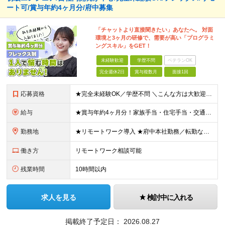
ート可/賞与年約4ヶ月分/府中募集
「チャットより直接聞きたい」あなたへ。 対面
環境と3ヶ月の研修で、需要が高い「プログラミ
ングスキル」をGET！
未経験歓迎
学歴不問
ベテランOK
完全週休2日
賞与複数月
面接1回
応募資格
★完全未経験OK／学歴不問 ＼こんな方は大歓迎です／ ■安心できる環境でITデビューしたい方 ■手に職をつけて、安定した働き方を叶えたい方 ■案件は先輩と一緒に参画したい方 ■大手案件を手がけるスキ
給与
★賞与年約4ヶ月分！家族手当・住宅手当・交通費全額支給など好待遇を完備！ 【各種手当について】 ・家族手当（扶養2万円／月、子5000円／月※2人目以降も同様） ・単身社宅制度（一律支給の住宅手当と
勤務地
★リモートワーク導入 ★府中本社勤務／転勤なし ★自社内開発が中心 ※フルリモート非推奨、完全在宅ワーク非推奨 府中本社もしくはプロジェクト先（東京、神奈川など） 【本社】東京都府中市晴見町2丁目
働き方
リモートワーク相談可能
残業時間
10時間以内
求人を見る
検討中に入れる
掲載終了予定日：
2026.08.27