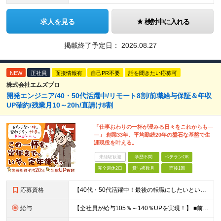
求人を見る
検討中に入れる
掲載終了予定日：
2026.08.27
NEW
正社員
面接情報有
自己PR不要
話を聞きたい応募可
株式会社エムズプロ
開発エンジニア/40・50代活躍中/リモート8割/前職給与保証＆年収
UP確約/残業月10～20h/直請け8割
「仕事おわりの一杯が浸みる日々をこれからも―
―」 創業33年、平均勤続20年の盤石な基盤で生
涯現役を叶える。
未経験歓迎
学歴不問
ベテランOK
完全週休2日
賞与複数月
面接1回
応募資格
【40代・50代活躍中！最後の転職にしたいという方も大歓迎です◎】 ●学歴不問 ●Java、C言語、C++、C#、PHP、Pythonいずれかの開発経験がある方 ＼こんな方を待っています／ ★「今の
給与
【全社員が給与105％～140％UPを実現！】 ■前職給与の「総収入額」を105％以上保証 ■最高月給120万円・年収1000万円以上も可能 ■確定拠出年金（401K）完備で老後の備えも盤石 月給3