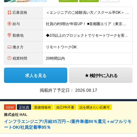
応募資格
＜エンジニアのご経験浅い方／スクール卒OK＞ ◆学歴不問 ◆未経験OK ＜こんな方は大歓迎！＞ ◎今の収入に不満がある方 ◎新しい言語・スキルに挑戦したい方 ◎腰を据えて活躍したい方 ◎頑張りを評価
給与
社員の約9割が年収UP！ ■首都圏エリア（東京、神奈川、千葉、埼玉勤務） 月給25万円～26万円（固定残業代含む） ※固定残業代は、時間外労働の有無に関わらず17時間分を30,000円～31,200
勤務地
◆2/3以上のプロジェクトでリモートワークを実施中！ ≪自社拠点≫ ・東京本社／東京都千代田区丸の内二丁目6番1号 丸の内パークビルディング6階 ・関西支社／⼤阪府⼤阪市中央区安⼟町2-3-13 ⼤
働き方
リモートワークOK
残業時間
20時間以内
求人を見る
検討中に入れる
掲載終了予定日：
2026.08.17
NEW
正社員
面接情報有
自己PR不要
話を聞きたい応募可
株式会社 HAL
インフラエンジニア/月給35万円～/案件単価80％還元＋α/フルリモ
ートOK/社員定着率95％