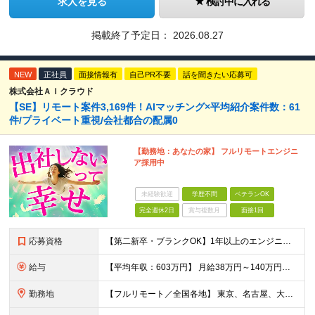
求人を見る
検討中に入れる
掲載終了予定日：
2026.08.27
NEW
正社員
面接情報有
自己PR不要
話を聞きたい応募可
株式会社ＡＩクラウド
【SE】リモート案件3,169件！AIマッチング×平均紹介案件数：61
件/プライベート重視/会社都合の配属0
【勤務地：あなたの家】 フルリモートエンジニ
ア採用中
未経験歓迎
学歴不問
ベテランOK
完全週休2日
賞与複数月
面接1回
応募資格
【第二新卒・ブランクOK】1年以上のエンジニア経験がある方(開発・インフラ・工程・言語一切不問） 文理・学歴不問 【歓迎条件】 ◆AI・クラウド案件に参画したい方 ◆下流工程から上流工程へステップア
給与
【平均年収：603万円】 月給38万円～140万円＋諸手当（経験者） 【平均年収603万円】 ※案件の契約内容や昇給額などはすべて開示します。 ※経験や能力を考慮し決定します。 ※月給には固定残業
勤務地
【フルリモート／全国各地】 東京、名古屋、大阪、福岡を中心とした全国のプロジェクトにアサイン。 ※プロジェクトは完全選択制です。 ※フルリモート、ハイブリッド型、常駐案件から自由に選択可能です。 ※転