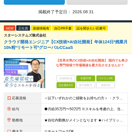
掲載終了予定日：
2026.08.31
NEW
正社員
面接情報有
自己PR不要
話を聞きたい応募可
スターシステムズ株式会社
クラウド開発エンジニア【CX技術×AI自社開発】年休124日*残業月
10h程*リモート可*グローバルCCaaS
【世界水準のCX技術×AI自社開発】 国内でも希少
な専門領域で市場価値を最大化させませんか？
未経験歓迎
学歴不問
ベテランOK
完全週休2日
賞与複数月
面接1回
応募資格
＜以下いずれかのご経験をお持ちの方＞ ・クラウド系システムの開発〜運用経験（AWS / GCP / Azure 等） ・CCaaS / コンタクトセンター向けシステムの開発・構築経験 ※学歴不問 ＜
給与
◆月給35万円〜50万円 ※スキルを考慮の上、当社規定により優遇いたします ※試用期間3ヶ月あり（給与・待遇は変わりません） ※上記の給与には固定残業代40時間分（83,333円～）を含みます。超過
勤務地
★自社内勤務がメインとなります ★ハイブリッド型の勤務形態です（月の半分は出社、残りの半分はリモートワーク） ※案件によってはお客様先（都内近郊）に出向いての作業をお願いする場合があります 【本社】
働き方
リモートワークOK