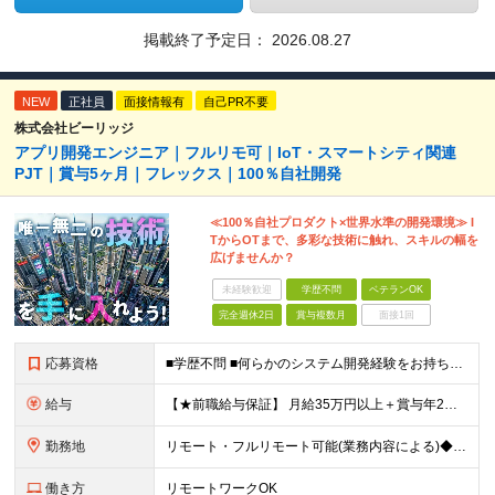
掲載終了予定日：
2026.08.27
NEW
正社員
面接情報有
自己PR不要
株式会社ビーリッジ
アプリ開発エンジニア｜フルリモ可｜IoT・スマートシティ関連
PJT｜賞与5ヶ月｜フレックス｜100％自社開発
≪100％自社プロダクト×世界水準の開発環境≫ I
TからOTまで、多彩な技術に触れ、スキルの幅を
広げませんか？
未経験歓迎
学歴不問
ベテランOK
完全週休2日
賞与複数月
面接1回
応募資格
■学歴不問 ■何らかのシステム開発経験をお持ちの方（業界経験不問） ■業界知識は不問です 入社後にはニッチな業界知識が必要になりますが、 入社時点の知識量は不問です！ 「エンジニアとして自分にしか
給与
【★前職給与保証】 月給35万円以上＋賞与年2回（※5ヶ月分支給実績あり） ※上記は最低保証額です。 ご経験やスキルに応じて当社規定内で決定します ※試用期間3ヶ月間あり・労働条件は本採用と変わり
勤務地
リモート・フルリモート可能(業務内容による)◆100％自社内開発 所在地：神奈川県横浜市港北区新横浜3-8-11 メットライフ新横浜ビル10F (変更の範囲)上記を除く当社関連勤務地 ※機器の導入
働き方
リモートワークOK