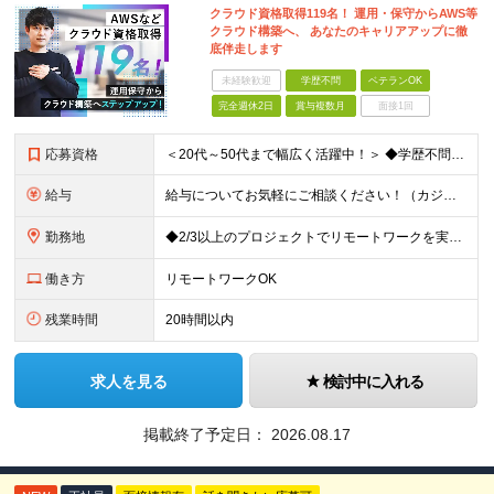
クラウド資格取得119名！ 運用・保守からAWS等
クラウド構築へ、 あなたのキャリアアップに徹
底伴走します
未経験歓迎
学歴不問
ベテランOK
完全週休2日
賞与複数月
面接1回
応募資格
＜20代～50代まで幅広く活躍中！＞ ◆学歴不問 ◆何らかのインフラ関連の実務経験 ★経験年数不問/運用監視レベルも歓迎 ＜こんな方は大歓迎！＞ ◎今の収入に不満がある ◎もっと上流の案件で活躍した
給与
給与についてお気軽にご相談ください！（カジュアル面談可能） 月給35万円～＋各種手当＋賞与2回 ※固定残業代は、時間外労働の有無に関わらず40時間分を87,500円～支給 ※超過分は別途支給 ※試用
勤務地
◆2/3以上のプロジェクトでリモートワークを実施中！ ≪自社拠点≫ ・東京本社／東京都千代田区丸の内二丁目6番1号 丸の内パークビルディング6階 ・関西支社／⼤阪府⼤阪市中央区安⼟町2-3-13 ⼤
働き方
リモートワークOK
残業時間
20時間以内
求人を見る
検討中に入れる
掲載終了予定日：
2026.08.17