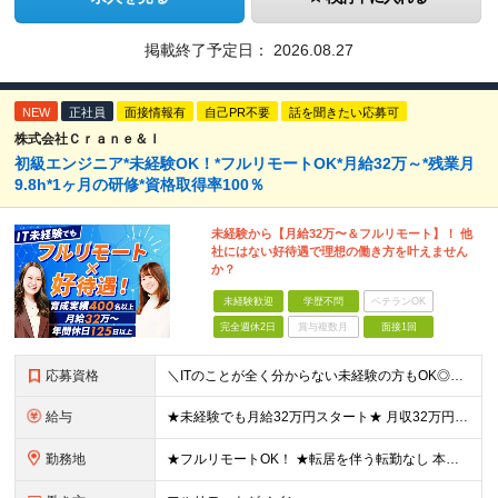
掲載終了予定日：
2026.08.27
NEW
正社員
面接情報有
自己PR不要
話を聞きたい応募可
株式会社Ｃｒａｎｅ＆Ｉ
初級エンジニア*未経験OK！*フルリモートOK*月給32万～*残業月
9.8h*1ヶ月の研修*資格取得率100％
未経験から【月給32万〜＆フルリモート】！ 他
社にはない好待遇で理想の働き方を叶えません
か？
未経験歓迎
学歴不問
ベテランOK
完全週休2日
賞与複数月
面接1回
応募資格
＼ITのことが全く分からない未経験の方もOK◎／≪ポテンシャル採用実施中≫ ★未経験OK！フリータからの正社員デビューもOK！ ★学歴不問 ≪こんな方にピッタリです！≫ ◎未経験から本気でエンジニア
給与
★未経験でも月給32万円スタート★ 月収32万円～35万円＋各種手当（資格手当だけで毎月15万の上乗せ実績あり！） ★資格手当豊富！1資格につき最大3万円支給 ★功績手当の導入で、毎月のお給与に上乗
勤務地
★フルリモートOK！ ★転居を伴う転勤なし 本社またはプロジェクト先にて勤務いただきます！ ※プロジェクト先は一都三県及び23区内がメイン 【本社】 東京都新宿区神楽坂1-2 研究社英語センタービ