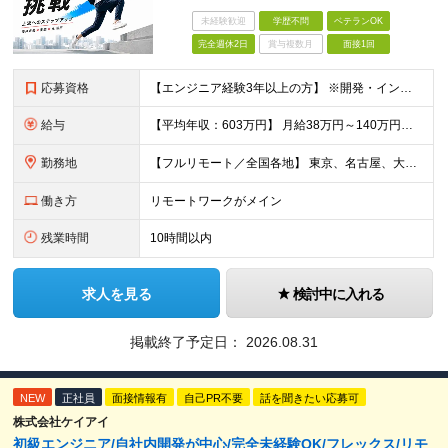
未経験歓迎
学歴不問
ベテランOK
完全週休2日
賞与複数月
面接1回
応募資格
【エンジニア経験3年以上の方】 ※開発・インフラ・工程・言語一切不問 ※文理・学歴不問 【歓迎条件】 ◆Python実務経験がある方 ◆LLM・生成AIを使った開発経験がある方 ◆要件定義・顧客折衝
給与
【平均年収：603万円】 月給38万円～140万円＋諸手当（経験者） 【平均年収603万円】 ※案件の契約内容や昇給額などはすべて開示します。 ※経験や能力を考慮し決定します。 ※月給には固定残業
勤務地
【フルリモート／全国各地】 東京、名古屋、大阪、福岡を中心とした全国のプロジェクトにアサイン。 ※プロジェクトは完全選択制です。 ※フルリモート、ハイブリッド型、常駐案件から自由に選択可能です。 ※転
働き方
リモートワークがメイン
残業時間
10時間以内
求人を見る
検討中に入れる
掲載終了予定日：
2026.08.31
NEW
正社員
面接情報有
自己PR不要
話を聞きたい応募可
株式会社ケイアイ
初級エンジニア/自社内開発が中心/完全未経験OK/フレックス/リモ