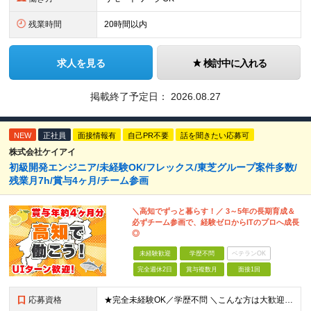
残業時間
20時間以内
求人を見る
検討中に入れる
掲載終了予定日：
2026.08.27
NEW
正社員
面接情報有
自己PR不要
話を聞きたい応募可
株式会社ケイアイ
初級開発エンジニア/未経験OK/フレックス/東芝グループ案件多数/
残業月7h/賞与4ヶ月/チーム参画
＼高知でずっと暮らす！／ 3～5年の長期育成＆
必ずチーム参画で、経験ゼロからITのプロへ成長
◎
未経験歓迎
学歴不問
ベテランOK
完全週休2日
賞与複数月
面接1回
応募資格
★完全未経験OK／学歴不問 ＼こんな方は大歓迎です／ ■地元で腰を据えて働きたい方 ■安心できる環境でITデビューしたい方 ■手に職をつけて、安定した働き方を叶えたい方 ■案件は先輩と一緒に参画した