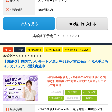
働き方
フルリモートがメイン
残業時間
10時間以内
求人を見る
検討中に入れる
掲載終了予定日：
2026.08.31
NEW
正社員
面接情報有
自己PR不要
話を聞きたい応募可
株式会社Ａｓｃｅｎｄｒｉｘ
【SE/PG】原則フルリモート／還元率82%／前給保証／お米手当あ
り／カジュアル面談実施中
<前職給与保証あり>スキルのみで評価される*無
駄な社内業務ゼロ*高還元率で収入＆キャリアア
ップを実現
未経験歓迎
学歴不問
ベテランOK
完全週休2日
賞与複数月
面接1回
応募資格
＜Web面談1回のみ★即日内定可能＞ ■学歴不問 ■エンジニアとしての実務経験1年以上 （開発・インフラ・技術・工程など不問）