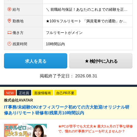
給与
＼ 前職給与保証！あなたのこれまでの経験を正当評価 ／ ★月収50万円～スタート！【年俸600万～1,162万8,000円（12分割）】 ――「頑張りが給与に直結しない…」そんな不満とは無縁の環境で
勤務地
★100％フルリモート 「満員電車での通勤」から卒業できます！ ★転勤なし 【本社】 東京都新宿区神楽坂1-2 研究社英語センタービル3階 本社またはプロジェクト先にて勤務いただきます！ ※プロジ
働き方
フルリモートがメイン
残業時間
10時間以内
求人を見る
検討中に入れる
掲載終了予定日：
2026.08.31
NEW
正社員
面接情報有
自己PR不要
株式会社AVATAR
IT事務/未経験OK/オフィスワーク初めての方大歓迎/オリジナル研
修あり/リモート研修有/残業月10時間以内
★PCが苦手でも大丈夫★ 最大3ヵ月の丁寧な研修
で、憧れのIT事務デビューを叶えませんか？