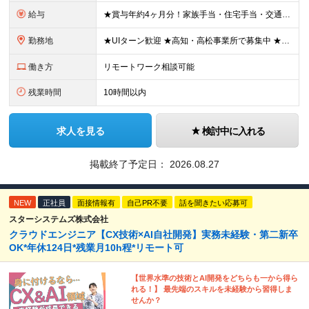
給与
★賞与年約4ヶ月分！家族手当・住宅手当・交通費全額支給など好待遇を完備！ 【各種手当について】 ・家族手当（扶養2万円／月、子5000円／月※2人目以降も同様） ・単身住宅補助制度あり★住宅手当4万
勤務地
★UIターン歓迎 ★高知・高松事業所で募集中 ★リモートワーク導入 ★転勤なし 事業所もしくはプロジェクト先（高知県内もしくは高松市内）での勤務となります。 勤務地は希望を考慮します。 【高知事務
働き方
リモートワーク相談可能
残業時間
10時間以内
求人を見る
検討中に入れる
掲載終了予定日：
2026.08.27
NEW
正社員
面接情報有
自己PR不要
話を聞きたい応募可
スターシステムズ株式会社
クラウドエンジニア【CX技術×AI自社開発】実務未経験・第二新卒
OK*年休124日*残業月10h程*リモート可
【世界水準の技術とAI開発をどちらも一から得ら
れる！】 最先端のスキルを未経験から習得しま
せんか？