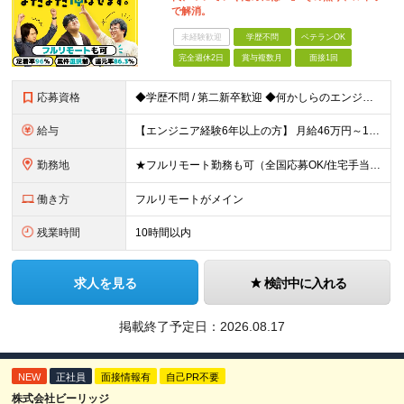
で解消。
未経験歓迎
学歴不問
ベテランOK
完全週休2日
賞与複数月
面接1回
応募資格
◆学歴不問 / 第二新卒歓迎 ◆何かしらのエンジニア経験をお持ちの方 （言語・期間・フェーズ不問） 経験浅めの方も遠慮なくご応募ください！ ■入社前Q＆A ────── ◎実力に見合った報酬が手に
給与
【エンジニア経験6年以上の方】 月給46万円～100万円（固定残業代含む） ※上記月給には月30時間分の固定残業代（月8万7,400円～月19万円）を含む。超過分は全額支給。 【エンジニア経験4年以
勤務地
★フルリモート勤務も可（全国応募OK/住宅手当を支給します） ※案件によって常駐が必要になる場合があります。 ※希望がない限り、転勤はありません ※U・Iターン歓迎 ★ルトラの社員は全国各地で活躍中
働き方
フルリモートがメイン
残業時間
10時間以内
求人を見る
検討中に入れる
掲載終了予定日：
2026.08.17
NEW
正社員
面接情報有
自己PR不要
株式会社ビーリッジ