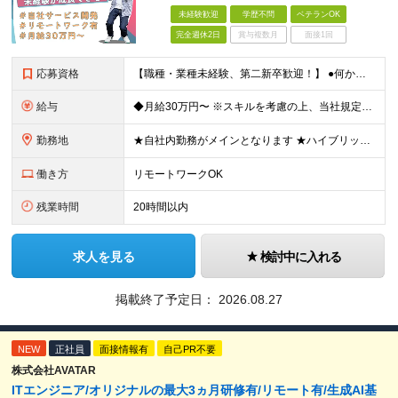
未経験歓迎
学歴不問
ベテランOK
完全週休2日
賞与複数月
面接1回
応募資格
【職種・業種未経験、第二新卒歓迎！】 ●何かしらの社会人経験をお持ちの方 ※学歴不問 ＜こんな方にピッタリです！＞ ●稀有なスキルや知識を習得したい方 ●世界基準で使われる技術を身に付けたい方 ●最
給与
◆月給30万円〜 ※スキルを考慮の上、当社規定により優遇いたします ※試用期間3ヶ月あり（給与・待遇は変わりません） ※上記の給与には固定残業代40時間分（71,429円～）を含みます。超過分は別途
勤務地
★自社内勤務がメインとなります ★ハイブリッド型の勤務形態です（月の半分は出社、残りの半分はリモートワーク） ┗未経験スタートの場合、プロジェクトや成長に応じてリモートワークを行います ※案件によって
働き方
リモートワークOK
残業時間
20時間以内
求人を見る
検討中に入れる
掲載終了予定日：
2026.08.27
NEW
正社員
面接情報有
自己PR不要
株式会社AVATAR
ITエンジニア/オリジナルの最大3ヵ月研修有/リモート有/生成AI基