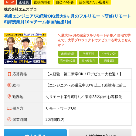
NEW
正社員
面接情報有
自己PR不要
話を聞きたい応募可
株式会社エムズプロ
初級エンジニア/未経験OK/最大6ヶ月のフルリモート研修/リモート
8割/残業月10h/チーム参画/面接1回
＼最大6ヶ月の完全フルリモート研修／ 自宅で学
んで、大手プロジェクトでデビューを叶えません
か？
未経験歓迎
学歴不問
ベテランOK
完全週休2日
賞与複数月
面接1回
応募資格
【未経験・第二新卒OK！ITデビュー大歓迎！】 ●学歴不問 ＼こんな方をお待ちしております！／ ★手に職をつけて、将来の不安をなくしたい方 ★学校のように学べる研修を受けたい方 ★お節介なくらい温か
給与
【エンジニアへの還元率80％以上！経験者は前職給与105～140％保証】 ■賞与年2回＋業績賞与 ■年収960万円以上も可能！ ■みなし残業代なし◎残業代は別途全額支給 月給25万円以上＋賞与年2回
勤務地
＼リモート案件8割！／ 東京23区内のお客様先にて勤務していただきます。 本社所在地：神奈川県横浜市瀬谷区本郷3-1-17 第2斉藤ビル2F (変更の範囲)上記を除く当社関連勤務地
働き方
リモートワークOK
残業時間
20時間以内