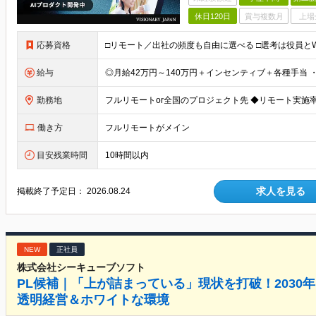
休日120日
賞与複数月
上場
応募資格
給与
勤務地
働き方
フルリモートがメイン
目安残業時間
10時間以内
求人を見る
掲載終了予定日：
2026.08.24
NEW
正社員
株式会社シーキューブソフト
PL候補｜「上が詰まっている」現状を打破！2030
透明経営＆ホワイトな環境