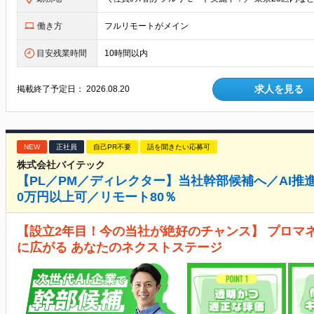
働き方
フルリモートがメイン
目安残業時間
10時間以内
求人を見る
掲載終了予定日：
2026.08.20
NEW
正社員
自己PR不要
話を聞きたい応募可
株式会社バイテック
【PL／PM／ディレクター】当社幹部候補へ／AI推進
0万円以上可／リモート80％
【設立2年目！今の当社が絶好のチャンス】 プロマ
に広がる あなたのネクストステージ