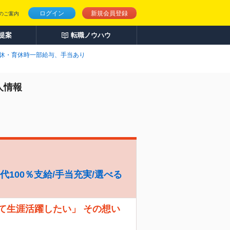
ログイン
新規会員登録
のご案内
人提案
転職ノウハウ
休・育休時一部給与、手当あり
人情報
代100％支給/手当充実/選べる
て生涯活躍したい」 その想い