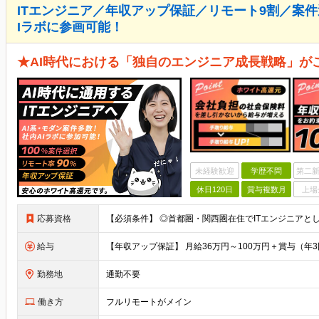
ITエンジニア／年収アップ保証／リモート9割／案
Iラボに参画可能！
★AI時代における「独自のエンジニア成⻑戦略」が
未経験歓迎
学歴不問
第二新
休日120日
賞与複数月
上場
応募資格
給与
勤務地
通勤不要
働き方
フルリモートがメイン