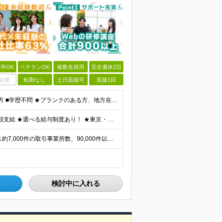
卒OK
ベテランOK
複数名採用
完全週休2日
企業
転勤なし
土日面接可
面接1回
■何らかの開発経験もしくは開発補助の経験をお持ちの方 ■学歴不問 ★ブランクのある方、地方在住の方も大歓迎です！
★通勤＆就業＆地域/住宅＆役職手当あり ★残業代は全額支給 ★選べる給与制度あり！ ★東京・神奈川・千葉・埼玉勤務の場合 月給23.5万円～55万円＋諸手当 （残業代は全額支給） (20,000円の
★リモート実績あり★ ご希望を伺い、業界トップクラス約7,000件の取引事業所数、90,000件以上のプロジェクトから検討をいたします。 全国の取引先での就業となります（沖縄を除く） ※勤務地
検討中に入れる