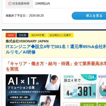
目安残業時間
10時間以内
求人を見る
掲載終了予定日：
2026.08.20
NEW
正社員
自己PR不要
話を聞きたい応募可
株式会社VISIONARY JAPAN
ITエンジニア◆設立4年で381名！還元率95%&会社
ルリモ／AI研修
「キャリア・働き方・給与・待遇」全て業界最高水準
を実現
未経験歓迎
学歴不問
第二新