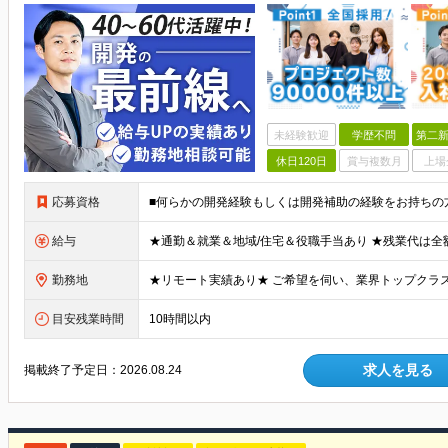
未経験歓迎
学歴不問
第二新
休日120日
賞与複数月
上場
応募資格
給与
勤務地
目安残業時間
10時間以内
求人を見る
掲載終了予定日：
2026.08.24