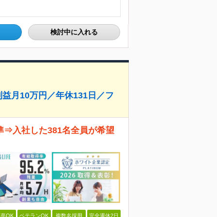
検討中に入れる
利益月10万円／年休131日／フ
⇒入社した381名全員が希望
卒OK
ベテランOK
複数名採用
完全週休2日