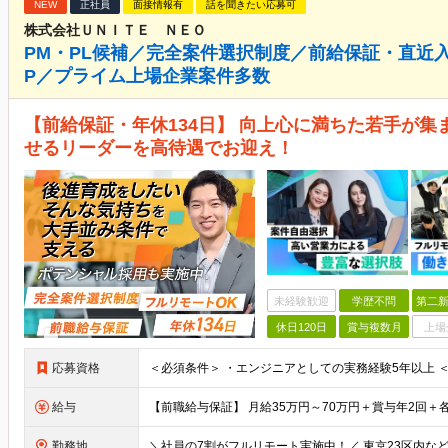
NEW
正社員
面接情報有
話を聞きたい応募可
株式会社ＵＮＩＴＥ ＮＥＯ
PM・PL候補／完全案件選択制度／前給保証・直近入
P／プライム上場企業案件多数
【前給保証・年休134日】 向上心に満ちた若手が集
せるリーダーを高待遇でお迎え！
未経験歓迎
学歴不問
第二新
休日120日
賞与複数月
上場
応募資格
給与
勤務地