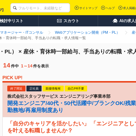
サイトマップ
ヘルプ
求人掲載
検討中リスト
スカウト
AIの求
マネージャー・ITコンサル
Webアプリケーション開発（PM・PL）
産
 産休・育休時一部給与、手当ありの転職・求人情報一覧
・PL） × 産休・育休時一部給与、手当ありの転職・求
14
1～14
件中
件を表示
PICK UP!
終了間近
正社員
面接情報有
自己PR不要
株式会社スタッフサービス エンジニアリング事業本部
開発エンジニア/40代・50代活躍中/ブランクOK/残業
勤務地/再雇用制度あり
「自分のキャリアを活かしたい」 「エンジニアとし
を叶える転職しませんか？