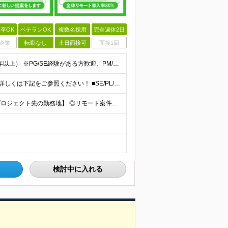
卒OK
ベテランOK
複数名採用
完全週休2日
企業
転勤なし
土日面接可
面接1回
学歴不問、IT業界で何らかの実務経験をお持ちの方（3年以上） ※PG/SE経験がある方歓迎、PM/PL経験があれば即戦力として優遇 ※ブランクのある方歓迎 ※担当業務/フェーズ/使用言語などは限定せず
【月給70万円以上（PM）／想定年収840万円以上】 ★詳しくは下記をご参照ください！ ■SE/PL/テスト計画以降などの上流フェーズ 月給53万円以上 ※想定年収636万円以上 ■PM/ディレク
【東京都品川区（本社）または渋谷区（開発拠点）各プロジェクト先の勤務地】 ◎リモート案件も多数のため在宅勤務も可能です！ 常駐・ハイブリッド型・フルリモートなど柔軟に対応しています。 ※転勤はございま
検討中に入れる