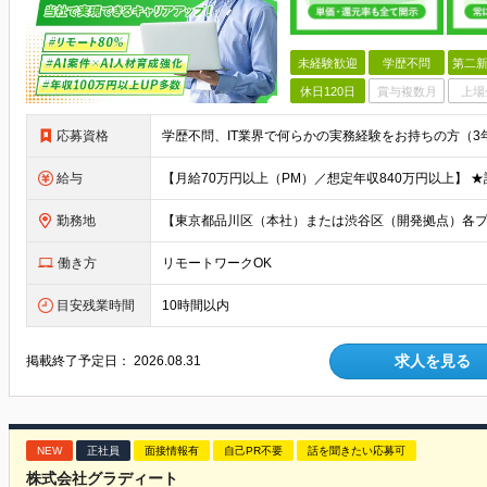
未経験歓迎
学歴不問
第二新
休日120日
賞与複数月
上場
応募資格
給与
勤務地
働き方
リモートワークOK
目安残業時間
10時間以内
求人を見る
掲載終了予定日：
2026.08.31
NEW
正社員
面接情報有
自己PR不要
話を聞きたい応募可
株式会社グラディート