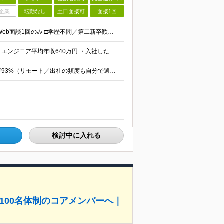
企業
転勤なし
土日面接可
面接1回
□リモート／出社の頻度も自由に選べる □選考は役員とWeb面談1回のみ □学歴不問／第二新卒歓迎／ブランクOK 【応募条件】 ◎ITエンジニアの実務経験1年以上をお持ちの方 └言語・業界・ジャンル不
◎月給42万円～140万円＋インセンティブ＋各種手当 ・エンジニア平均年収640万円 ・入社したエンジニア全員年収UP！平均180万円UP！ ・還元率80~95%！平均還元率86.9% ・単価連動型⇒
フルリモートor全国のプロジェクト先 ◆リモート実施率93%（リモート／出社の頻度も自分で選べる） ◆UIターン歓迎！転勤なし ※(変更の範囲)上記を除く当社関連勤務地 ＼独立した評価機関による評価
検討中に入れる
年100名体制のコアメンバーへ｜