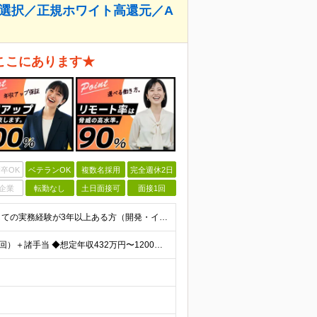
件選択／正規ホワイト高還元／A
ここにあります★
卒OK
ベテランOK
複数名採用
完全週休2日
企業
転勤なし
土日面接可
面接1回
【必須条件】 ◎首都圏・関西圏在住でITエンジニアとしての実務経験が3年以上ある⽅（開発・インフラいずれも歓迎） →首都圏（東京、神奈川、千葉、埼玉）、関西圏（大阪、兵庫、京都）在住のITエンジニア採
【年収アップ保証】 月給36万円～100万円＋賞与（年3回）＋諸手当 ◆想定年収432万円〜1200万円(経験・スキルを考慮し決定) ※年収アップ保証付帯 ◆基本給には⽉20時間分の固定残業代(31,