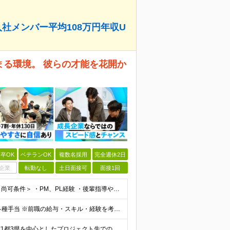
社メンバー平均108万円年収U
まる環境。 彼らの才能を花開か
卒OK
ベテランOK
複数名採用
完全週休2日
企業
転勤なし
土日面接可
面接1回
＜必須条件＞ ・エンジニアとしての実務経験5年以上 ＜尚可条件＞ ・PM、PL経験 ・後輩指導やチームリーダーなど、何らかのリード経験 ※リーダー未経験の方のご応募も大歓迎です！ポテンシャル採用を
【前職給与保証】 月給35万円～70万円＋賞与年2回＋各種手当 ※前職の給与・スキル・経験を考慮の上、決定いたします。 ※月給には固定残業代（月30時間分／5万円～10万円）を含みます。超過分は別途
＼社員の7割がフルリモート実施中！／ 東京23区内など1都3県を中心としたプロジェクト先での勤務となります。 ※勤務地は希望を考慮します ≪本社≫ 東京都渋谷区恵比寿南1丁目3番7号 隅越ビル5階