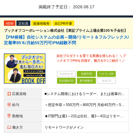
掲載終了予定日：
2026.08.17
NEW
正社員
面接情報有
自己PR不要
ブックオフコーポレーション株式会社【東証プライム上場企業100％子会社】
【PM候補】自社システムの企画～開発/リモート＆フルフレックス/
定着率95％/月給55万円可/PM経験不問
自社プロダクトを育てる実感を得られる！ ＼ブ
ックオフでPMを目指す、魅力を3つご紹介！／
未経験歓迎
学歴不問
ベテランOK
完全週休2日
賞与複数月
面接1回
応募資格
■システム開発におけるリーダー、または後輩の指導や進捗管理などの経験のある方 ■機能要件/非機能要件の知識（経験は問いません） ＼「マネジメント未経験だけど今後チャレンジしたい」という方もぜひご応募く
給与
＜想定年収＞550万円～800万円 月給40万円～55万円＋賞与＋交通費全額支給＋各種手当(子女教育手当等) ※経験・能力などを考慮し相談の上、当社規定により決定します。 ※上記金額には16～21時
勤務地
★IT部門は週1～2日は出社、週3～4日はリモートワーク ★勤務地はご本人のご希望を最優先します ■飯田橋オフィス／東京都新宿区揚場町2-26 SKビル ■本社／神奈川県相模原市南区古淵2-14-
働き方
リモートワークがメイン