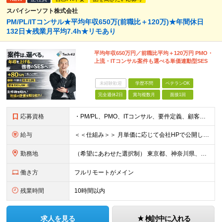
スパイシーソフト株式会社
PM/PL/ITコンサル★平均年収650万(前職比＋120万)★年間休日
132日★残業月平均7.4h★リモあり
平均年収650万円／前職比平均＋120万円 PMO・
上流・ITコンサル案件も選べる単価連動型SES
未経験歓迎
学歴不問
ベテランOK
完全週休2日
賞与複数月
面接1回
応募資格
・PM/PL、PMO、ITコンサル、要件定義、顧客折衝いずれかの経験をお持ちの方 ・開発／インフラ経験から上流工程に挑戦したい方 ・学歴不問 ※業界・技術領域・工程は問いません。 ■ こんな方を歓
給与
＜＜仕組み＞＞ 月単価に応じて会社HPで公開しているテーブルにもとづき毎月決定されます！ https://www.tech4u.dev/payroll ＜＜実績＞＞ PM/PL・ITコンサル職の平均
勤務地
（希望にあわせた選択制） 東京都、神奈川県、埼玉県、千葉県、大阪府、兵庫県、京都府、愛知県、福岡県の各プロジェクト先 ・フル／ハイブリッドリモート案件あり ・転勤なし ・U・Iターンも歓迎＆支援可能
働き方
フルリモートがメイン
残業時間
10時間以内
求人を見る
検討中に入れる