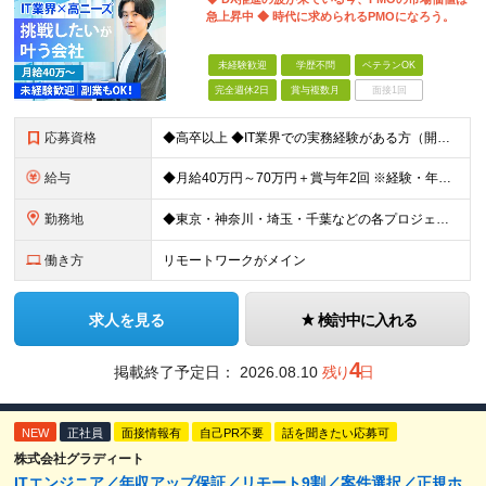
急上昇中 ◆ 時代に求められるPMOになろう。
未経験歓迎
学歴不問
ベテランOK
完全週休2日
賞与複数月
面接1回
応募資格
◆高卒以上 ◆IT業界での実務経験がある方（開発・インフラ・サポート等、職種不問） ★マネジメント・PMOの経験は一切問いません！ ～こんな方は向いています～ ・2〜3人の小規模なチームで、リーダー
給与
◆月給40万円～70万円＋賞与年2回 ※経験・年齢・能力を考慮の上、当社規定により優遇いたします ※試用期間1ヶ月あり、待遇等に差異なし ※残業代別途全額支給 ＜平均年収600万円＞ 年収420万円
勤務地
◆東京・神奈川・埼玉・千葉などの各プロジェクト先 ※希望勤務地を考慮します。 ※お客様先の9割は、東京23区内です。 ※転居を伴う転勤はありません。 ※客先常駐の場合はクライアントのルールに準じます。
働き方
リモートワークがメイン
求人を見る
検討中に入れる
4
掲載終了予定日：
2026.08.10
残り
日
NEW
正社員
面接情報有
自己PR不要
話を聞きたい応募可
株式会社グラディート
ITエンジニア／年収アップ保証／リモート9割／案件選択／正規ホ