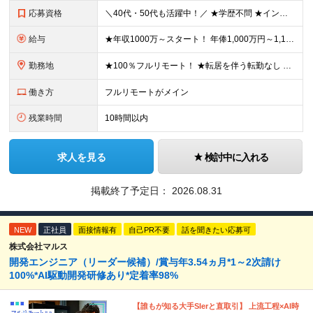
応募資格
＼40代・50代も活躍中！／ ★学歴不問 ★インフラエンジニアの経験を5年以上お持ちの方 ≪こんな方にピッタリです！≫ ◎自身の市場価値を正当に評価してほしい ◎今より年収をアップさせたい ◎多彩な
給与
★年収1000万～スタート！ 年俸1,000万円～1,162万8,000円（12分割） ※経験・スキルを考慮の上決定します ※上記金額には固定残業代（月30h分・158,400円～184,000円
勤務地
★100％フルリモート！ ★転居を伴う転勤なし 本社またはプロジェクト先にて勤務いただきます！ ※プロジェクト先は一都三県及び23区内がメイン 【本社】 東京都新宿区神楽坂1-2 研究社英語センタ
働き方
フルリモートがメイン
残業時間
10時間以内
求人を見る
検討中に入れる
掲載終了予定日：
2026.08.31
NEW
正社員
面接情報有
自己PR不要
話を聞きたい応募可
株式会社マルス
開発エンジニア（リーダー候補）/賞与年3.54ヵ月*1～2次請け
100%*AI駆動開発研修あり*定着率98%
【誰もが知る大手SIerと直取引】 上流工程×AI時