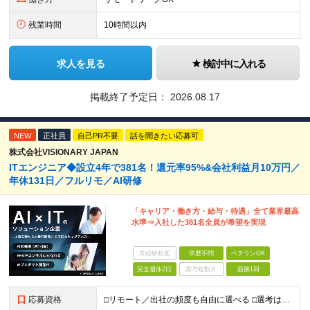
残業時間
10時間以内
求人を見る
検討中に入れる
掲載終了予定日：
2026.08.17
NEW
正社員
自己PR不要
話を聞きたい応募可
株式会社VISIONARY JAPAN
ITエンジニア◆設立4年で381名！還元率95%&会社利益月10万円／
年休131日／フルリモ／AI研修
「キャリア・働き方・給与・待遇」全て業界最高
水準⇒入社した381名全員が希望を実現
未経験歓迎
学歴不問
ベテランOK
完全週休2日
賞与複数月
面接1回
応募資格
□リモート／出社の頻度も自由に選べる □選考は役員とWeb面談1回のみ □学歴不問／第二新卒歓迎／ブランクOK 【応募条件】 ◎ITエンジニアの実務経験1年以上をお持ちの方 └言語・業界・ジャンル不