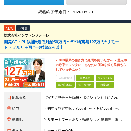
掲載終了予定日：
2026.08.20
NEW
正社員
株式会社インファンクォーレ
開発SE・PL候補#最低月給50万円〜#平均賞与127万円#リモー
ト・フルリモ可#一次請92%以上
＜SES業界の働き方に疑問を抱いた方へ＞ 還元率
の数字マジックに、あなたの価値を低く見積もら
れていませんか？
未経験歓迎
学歴不問
ベテランOK
完全週休2日
賞与複数月
面接1回
応募資格
【実力に見合った報酬とポジションを手に入れたい方】 ●システム開発の実務経験（目安：8年以上） ●プロジェクトリーダーやチームマネジメントの経験（目安：2年以上） ※学歴不問 ★こんな方にピッタリで
給与
＜初年度想定年収：750万円～＞ 月給50万円～＋諸手当＋決算賞与＋寸志の計2回 ※経験・スキルを考慮し決定します。 ※固定残業代（30時間分／9.5万円～）を含みます。超過分は別途支給します。 ※試
勤務地
＼リモートワークあり・転勤なし／ 勤務先：東京都23区、神奈川県、千葉県、埼玉県の各プロジェクト先 ※リモートワーク可能ですが案件により変更の場合がございます。 ■本社 東京都豊島区南池袋1-16-
働き方
リモートワークOK