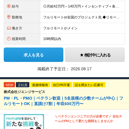
給与
◎月給42万円～140万円＋インセンティブ＋各種手当 ・エンジニア平均年収640万円 ・入社したエンジニア全員年収UP！平均180万円UP！ ・還元率80~95%！平均還元率86.9% ・単価連動型⇒
勤務地
フルリモートor全国のプロジェクト先 ◆リモート実施率93%（リモート／出社の頻度も自分で選べる） ◆UIターン歓迎！転勤なし ※(変更の範囲)上記を除く当社関連勤務地 ＼独立した評価機関による評価
働き方
フルリモートがメイン
残業時間
10時間以内
求人を見る
検討中に入れる
掲載終了予定日：
2026.08.17
NEW
正社員
面接情報有
自己PR不要
話を聞きたい応募可
株式会社ジエンジサービス
PM・PL・PMO｜ベテラン歓迎｜5名規模の少数チームが中心｜フ
ルリモートOK｜直請け7割｜年収600万円〜
＼ベテランエンジニアの力が必要です／ 自社チ
ームのPMとして新たな挑戦をしませんか