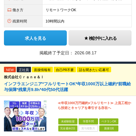
働き方
リモートワークOK
残業時間
10時間以内
求人を見る
検討中に入れる
掲載終了予定日：
2026.08.17
NEW
正社員
面接情報有
自己PR不要
話を聞きたい応募可
株式会社Ｃｒａｎｅ＆Ｉ
インフラエンジニア*フルリモートOK*年収1000万以上確約*前職給
与保障*残業月9.8h*40代50代活躍
≪年収1000万円確約×フルリモート≫ 上流工程か
ら技術とキャリアを牽引する存在へ
未経験歓迎
学歴不問
ベテランOK
完全週休2日
賞与複数月
面接1回