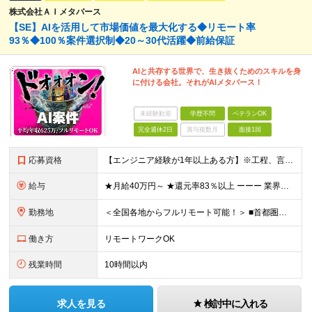
株式会社ＡＩメタバース
【SE】AIを活用して市場価値を最大化する◆リモート率
93％◆100％案件選択制◆20～30代活躍◆前給保証
AIと共存する世界で、生き抜くためのスキルを身
に付ける会社。それがAIメタバース！
未経験歓迎
学歴不問
ベテランOK
完全週休2日
賞与複数月
面接1回
応募資格
【エンジニア経験が1年以上ある方】※工程、言語、領域、プロジェクト規模は問いません。 【必須条件】 ■エンジニア実務経験が1年以上ある方 ※工程、言語、領域、プロジェクト規模は問いません。 ※学歴不
給与
★月給40万円～ ★還元率83％以上 ーーー 業界最高水準の還元率を実現。 単価連動型の透明な報酬設計により、最先端技術への挑戦がそのまま収入アップにつながります。 ※上記には固定残業代（30時
勤務地
＜全国各地からフルリモート可能！＞ ■首都圏エリア（東京・神奈川・千葉・埼玉）・大阪・名古屋・福岡を中心とした全国各地のプロジェクト先に参画いただきます。 ※ご希望をお伺いした上で決定いたします ※転
働き方
リモートワークOK
残業時間
10時間以内
求人を見る
検討中に入れる