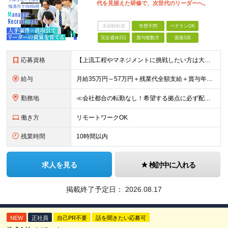
代を見据えた研修で、次世代のリーダーへ。
未経験歓迎
学歴不問
ベテランOK
完全週休2日
賞与複数月
面接1回
応募資格
【上流工程やマネジメントに挑戦したい方は大歓迎です！】 ★開発エンジニアとしての実務経験をお持ちの方 ★上記に加え、下記いずれかに該当する方 ・チームのリーダー／サブリーダーの経験をお持ちの方 ・教育
給与
月給35万円～57万円＋残業代全額支給＋賞与年3.45ヵ月(リーダー経験者) 月給32万円～43万円＋残業代全額支給＋賞与年3.45ヵ月(実務経験者) 入社時想定年収： 490万円～798万円(リー
勤務地
≪会社都合の転勤なし！希望する拠点に必ず配属します。新潟Uターン・Iターン大歓迎！≫ 首都圏(東京、神奈川、千葉、埼玉)または新潟市、長岡市周辺のお客様先または各拠点での勤務となります。 ■東京支社
働き方
リモートワークOK
残業時間
10時間以内
求人を見る
検討中に入れる
掲載終了予定日：
2026.08.17
NEW
正社員
自己PR不要
話を聞きたい応募可