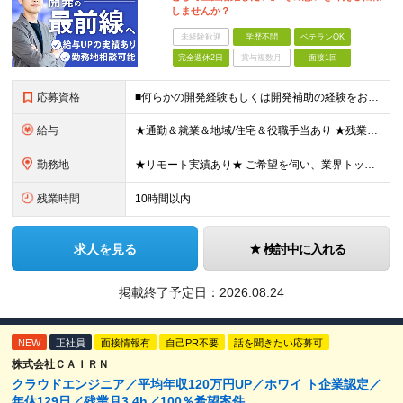
しませんか？
未経験歓迎
学歴不問
ベテランOK
完全週休2日
賞与複数月
面接1回
応募資格
■何らかの開発経験もしくは開発補助の経験をお持ちの方 ■学歴不問 ★ブランクのある方、地方在住の方も大歓迎です！
給与
★通勤＆就業＆地域/住宅＆役職手当あり ★残業代は全額支給 ★選べる給与制度あり！ ★東京・神奈川・千葉・埼玉勤務の場合 月給23.5万円～55万円＋諸手当 （残業代は全額支給） (20,000円の
勤務地
★リモート実績あり★ ご希望を伺い、業界トップクラス約7,000件の取引事業所数、90,000件以上のプロジェクトから検討をいたします。 全国の取引先での就業となります（沖縄を除く） ※勤務地
残業時間
10時間以内
求人を見る
検討中に入れる
掲載終了予定日：
2026.08.24
NEW
正社員
面接情報有
自己PR不要
話を聞きたい応募可
株式会社ＣＡＩＲＮ
クラウドエンジニア／平均年収120万円UP／ホワイ ト企業認定／
年休129日／残業月3.4h／100％希望案件