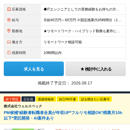
応募資格
◆ITエンジニアとしての実務経験をお持ちの方（目安:5年以上） ※コンサルタント実務未経験OK ◆学歴不問 ＜こんな方は特に歓迎します＞ ・上流工程にチャレンジし、市場価値を高めたい方 ・受け身では
給与
月給40万円～60万円 ※固定残業代45時間分（10万4,100円～15万6,100円）含む。超過分は全額支給。 ※経験・スキル・前職給与を考慮のうえ決定します。 ※試用期間3ヶ月あり。期間中の待遇に
勤務地
★リモートワーク・ハイブリッド勤務も案件により相談可能（案件により出社が必要な場合があります） ★希望がない限り転勤なし ■本社 東京都港区三田3丁目9番11号 RandL TAKANAWA GA
働き方
リモートワーク相談可能
残業時間
10時間以内
求人を見る
検討中に入れる
掲載終了予定日：
2026.08.17
終了間近
正社員
面接情報有
自己PR不要
話を聞きたい応募可
株式会社ウェルスペック
PM候補*経験者転職者全員が年収UP*フルリモ相談OK*残業月10h
以下*受託開発・AI案件あり