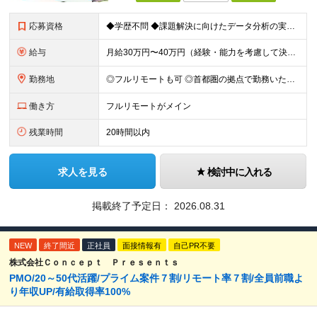
応募資格
◆学歴不問 ◆課題解決に向けたデータ分析の実務経験 ※事業会社でのご経験をお持ちの方、 データ分析～プレゼンまでのご経験をお持ちの方は尚歓迎します ＜歓迎要件・求める人物像＞ ◎複雑な課題を整理し
給与
月給30万円〜40万円（経験・能力を考慮して決定） ※固定残業代20時間分（4.0〜5.5万円）含む／超過分は全額支給 ※経験・スキルを考慮のうえ決定いたします ※6ヶ月の試用期間あり。期間中の待遇に
勤務地
◎フルリモートも可 ◎首都圏の拠点で勤務いただくことを想定しております ■本社（湘南本社） 神奈川県藤沢市辻堂神台2-2-1 アイクロス湘南8階 └JR東海道線「辻堂駅」徒歩3分 ■東北支社 秋田
働き方
フルリモートがメイン
残業時間
20時間以内
求人を見る
検討中に入れる
掲載終了予定日：
2026.08.31
NEW
終了間近
正社員
面接情報有
自己PR不要
株式会社Ｃｏｎｃｅｐｔ Ｐｒｅｓｅｎｔｓ
PMO/20～50代活躍/プライム案件７割/リモート率７割/全員前職よ
り年収UP/有給取得率100%