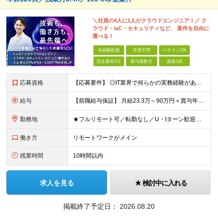
＼社員の4人に1人がクラウドエンジニア！／ ク
ラウド・IaC・セキュリティなど、 案件を自由に
選べる！
未経験歓迎
学歴不問
ベテランOK
完全週休2日
賞与複数月
面接1回
応募資格
【応募要件】 ◎IT業界で何らかの実務経験がある方 └2～3ヶ月の実務経験のある方は歓迎します！ 例）PCキッティングやモバイル通信基地局の業務経験者など インフラエンジニアとして経験のある方は、
給与
【前職給与保証】 月給23.3万～90万円＋賞与年2回＋インセンティブ ★年収1000万円以上の実績あり！ ※上記月給には月20～30時間分（2万9,300円～21万7,900円）の固定残業代を含み
勤務地
★フルリモート可／転勤なし／U・Iターン歓迎★ ◎勤務地は相談の上、ご自宅近くに調整します！ 【勤務地】 本社、または東京／埼玉／千葉／神奈川／愛知／仙台のクライアント先 ◎完全在宅（フルリモート）
働き方
リモートワークがメイン
残業時間
10時間以内
求人を見る
検討中に入れる
掲載終了予定日：
2026.08.20