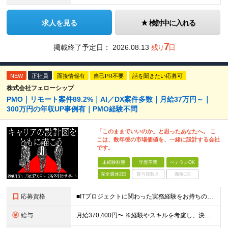
求人を見る
検討中に入れる
7
掲載終了予定日：
2026.08.13
残り
日
NEW
正社員
面接情報有
自己PR不要
話を聞きたい応募可
株式会社フェローシップ
PMO｜リモート案件89.2%｜AI／DX案件多数｜月給37万円～｜
300万円の年収UP事例有｜PMO経験不問
「このままでいいのか」と思ったあなたへ。 こ
こは、数年後の市場価値を、一緒に設計する会社
です。
未経験歓迎
学歴不問
ベテランOK
完全週休2日
賞与複数月
面接1回
応募資格
■ITプロジェクトに関わった実務経験をお持ちの方（年数・職種不問） ■学歴不問 開発、Webディレクター、進行管理など、これまでの経験を活かせます。 PMOとしての実務経験は問いません。 ＼こんな
給与
月給370,400円〜 ※経験やスキルを考慮し、決定いたします ※上記金額には固定残業代（30時間分/70,400円～）を含みます。超過分は別途全額支給いたします ※試用期間6カ月あり（期間中の給与・