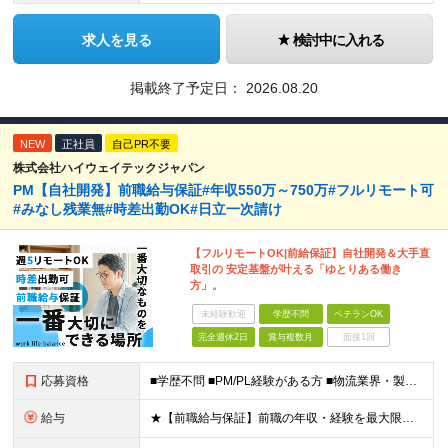
求人を見る
検討中に入れる
掲載終了予定日：
2026.08.20
NEW
正社員
自己PR不要
株式会社ハイウェイテックジャパン
PM【自社開発】前職給与保証#年収550万～750万#フルリモート可
#みなし残業無#時差出勤OK#日立一次請け
【フルリモートOK|前給保証】自社開発＆大手直
取引の 安定基盤が叶える「ゆとりある働き
方」。
未経験歓迎
学歴不問
ベテランOK
完全週休2日
賞与複数月
面接1回
応募資格
■学歴不問 ■PM/PL経験がある方 ■物流業界・製造業界向けシステム（WMS/TMS/LMS/MES等）開発経験のある方 ＼こんな方にぴったり！／ ■実力に見合った高給与・正当評価を得たい方 ■家
給与
★【前職給与保証】前職の年収・経験を最大限考慮し決定します ★みなし残業代なし！残業代は別途全額支給します◎ ★リモートワーク用のノートPCの支給あり ★賞与年2回＆毎年昇給しているメンバーも！ ★想