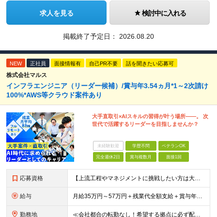
求人を見る
検討中に入れる
掲載終了予定日：
2026.08.20
NEW
正社員
面接情報有
自己PR不要
話を聞きたい応募可
株式会社マルス
インフラエンジニア（リーダー候補）/賞与年3.54ヵ月*1～2次請け
100%*AWS等クラウド案件あり
大手直取引×AIスキルの習得が叶う場所――。 次
世代で活躍するリーダーを目指しませんか？
未経験歓迎
学歴不問
ベテランOK
完全週休2日
賞与複数月
面接1回
応募資格
【上流工程やマネジメントに挑戦したい方は大歓迎です！】 ★インフラエンジニアとしての実務経験をお持ちの方 ★上記に加え、下記いずれかに該当する方 ・チームのリーダー／サブリーダーの経験をお持ちの方 ・
給与
月給35万円～57万円＋残業代全額支給＋賞与年3.45ヵ月(リーダー経験者) 月給32万円～43万円＋残業代全額支給＋賞与年3.45ヵ月(実務経験者) 入社時想定年収： 490万円～798万円(リー
勤務地
≪会社都合の転勤なし！希望する拠点に必ず配属します。新潟Uターン・Iターン大歓迎！≫ 首都圏(東京、神奈川、千葉、埼玉)または新潟市、長岡市周辺のお客様先または各拠点での勤務となります。 ■東京支社