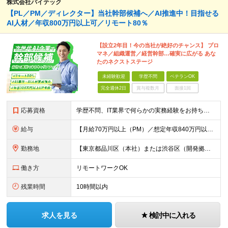
株式会社バイテック
【PL／PM／ディレクター】当社幹部候補へ／AI推進中！目指せる
AI人材／年収800万円以上可／リモート80％
【設立2年目！今の当社が絶好のチャンス】 プロ
マネ／組織運営／経営幹部…確実に広がる あな
たのネクストステージ
未経験歓迎
学歴不問
ベテランOK
完全週休2日
賞与複数月
面接1回
応募資格
学歴不問、IT業界で何らかの実務経験をお持ちの方（3年以上） ※PG/SE経験がある方歓迎、PM/PL経験があれば即戦力として優遇 ※ブランクのある方歓迎 ※担当業務/フェーズ/使用言語などは限定せず
給与
【月給70万円以上（PM）／想定年収840万円以上】 ★詳しくは下記をご参照ください！ ■SE/PL/テスト計画以降などの上流フェーズ 月給53万円以上 ※想定年収636万円以上 ■PM/ディレク
勤務地
【東京都品川区（本社）または渋谷区（開発拠点）各プロジェクト先の勤務地】 ◎リモート案件も多数のため在宅勤務も可能です！ 常駐・ハイブリッド型・フルリモートなど柔軟に対応しています。 ※転勤はございま
働き方
リモートワークOK
残業時間
10時間以内
求人を見る
検討中に入れる