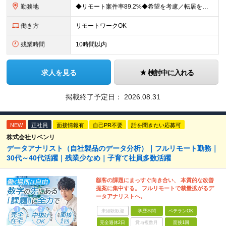
勤務地
◆リモート案件率89.2%◆希望を考慮／転居を伴う転勤なし 一都三県のクライアント先＋在宅勤務（案件により異なります） 【本社】東京都千代田区内幸町2-2-3 日比谷国際ビル3F (変更の範囲)上
働き方
リモートワークOK
残業時間
10時間以内
求人を見る
検討中に入れる
掲載終了予定日：
2026.08.31
NEW
正社員
面接情報有
自己PR不要
話を聞きたい応募可
株式会社リベンリ
データアナリスト（自社製品のデータ分析）｜フルリモート勤務｜
30代～40代活躍｜残業少なめ｜子育て社員多数活躍
顧客の課題にまっすぐ向き合い、 本質的な改善
提案に集中する。 フルリモートで裁量拡がるデ
ータアナリストへ。
未経験歓迎
学歴不問
ベテランOK
完全週休2日
賞与複数月
面接1回