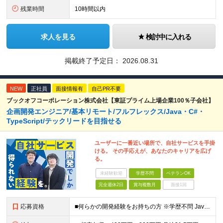
残業時間
10時間以内
求人を見る
検討中に入れる
掲載終了予定日：
2026.08.31
NEW
正社員
面接情報有
自己PR不要
ブックオフコーポレーション株式会社【東証プライム上場企業100％子会社】
企画開発エンジニア/基本リモート/フルフレックス/Java・C#・
TypeScript/テックリードを目指せる
ユーザーに一番近い場所で、自社サービスを手掛
ける。 その手応えが、あなたのキャリアを広げ
る。
未経験歓迎
学歴不問
ベテランOK
完全週休2日
賞与複数月
面接1回
応募資格
■何らかの開発経験をお持ちの方 ※学歴不問 Javaは経験ないがWebアプリケーション運用知識やDB知識が豊富など 何か一つでも強みがあれば活躍できる可能性があります！ 興味をお持ちいただけましたら