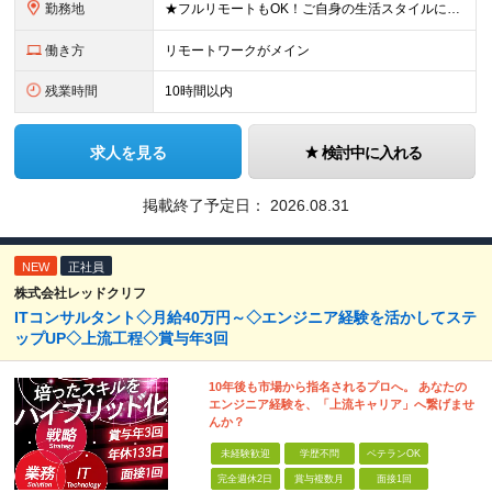
勤務地
★フルリモートもOK！ご自身の生活スタイルに合わせて選択可能です◎ ★転勤なし＆「赤羽橋」から徒歩3分の駅チカ 【本社】東京都港区三田1-4-28 三田国際ビル18F ＼18階から見えるダイナミッ
働き方
リモートワークがメイン
残業時間
10時間以内
求人を見る
検討中に入れる
掲載終了予定日：
2026.08.31
NEW
正社員
株式会社レッドクリフ
ITコンサルタント◇月給40万円～◇エンジニア経験を活かしてステ
ップUP◇上流工程◇賞与年3回
10年後も市場から指名されるプロへ。 あなたの
エンジニア経験を、「上流キャリア」へ繋げませ
んか？
未経験歓迎
学歴不問
ベテランOK
完全週休2日
賞与複数月
面接1回