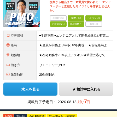
提案から納品まで一気通貫で携われる！ エンド
ユーザーと直結したモノづくりを体験しません
か。
未経験歓迎
学歴不問
ベテランOK
完全週休2日
賞与複数月
面接1回
応募資格
■学歴不問 ■エンジニアとして開発経験及びIT業界でのマネジメント経験をお持ちの方 ≪こんな想いをお持ちの方にピッタリ≫ ◎大規模案件にマネジメントポジションとして携わりたい ◎今より収入もスキルも
給与
★全員が前職より年収UPを実現！ ★前職給与より120％アップ実績あり ★前職給与を最大限に考慮 ★入社4年目で年収800万円の社員も在籍！ 年俸420万円～960万円（1/12を毎月支給）＋インセ
勤務地
★在宅勤務率70%以上／スキルや希望に応じてフルリモートも可 ★転勤なし 本社または一都三県のプロジェクト先（メインは東京23区内）にて勤務いただきます！ 【本社】 東京都荒川区西日暮里5-10-
働き方
リモートワークOK
残業時間
20時間以内
求人を見る
検討中に入れる
7
掲載終了予定日：
2026.08.13
残り
日
NEW
正社員
自己PR不要
話を聞きたい応募可