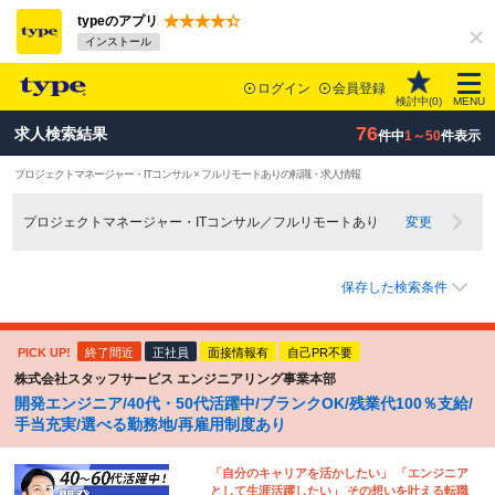
typeのアプリ
インストール
ログイン
会員登録
検討中(
0
)
MENU
76
求人検索結果
件中
1～50
件表示
プロジェクトマネージャー・ITコンサル × フルリモートありの転職・求人情報
プロジェクトマネージャー・ITコンサル／フルリモートあり
変更
保存した検索条件
PICK UP!
終了間近
正社員
面接情報有
自己PR不要
株式会社スタッフサービス エンジニアリング事業本部
開発エンジニア/40代・50代活躍中/ブランクOK/残業代100％支給/
手当充実/選べる勤務地/再雇用制度あり
「自分のキャリアを活かしたい」 「エンジニア
として生涯活躍したい」 その想いを叶える転職