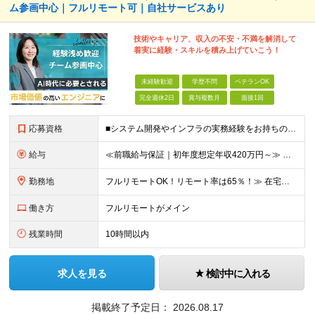
ム参画中心｜フルリモート可｜自社サービスあり
技術やキャリア、収入の不安・不満を解消して
着実に経験・スキルを積み上げていこう！
未経験歓迎
学歴不問
ベテランOK
完全週休2日
賞与複数月
面接1回
応募資格
■システム開発やインフラの実務経験をお持ちの方（言語・工程・年数不問） ■学歴不問 ┗システムサポートや運用保守・テスターなど幅広い経験の方も歓迎します！ ┗独学や実務未経験者といった方からの応募も歓
給与
≪前職給与保証｜初年度想定年収420万円～≫ 月給35万円以上＋決算賞与＋交通費 ※スキル・経験を考慮の上、優遇します ※上記月給には固定残業代月20時間分(4万5000円以上)を含みます。超過し
勤務地
フルリモートOK！リモート率は65％！≫ 在宅勤務または東京・神奈川・埼玉・千葉のお客様先での勤務 ■本社 東京都港区芝2-22-15 STKビル 1F (変更の範囲)上記を除く当社関連勤務地
働き方
フルリモートがメイン
残業時間
10時間以内
求人を見る
検討中に入れる
掲載終了予定日：
2026.08.17