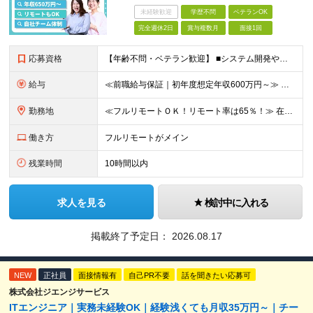
未経験歓迎
学歴不問
ベテランOK
完全週休2日
賞与複数月
面接1回
応募資格
【年齢不問・ベテラン歓迎】 ■システム開発やインフラの実務経験をお持ちの方（言語・工程・年数不問） ■学歴不問 ≪こんな方はぜひご応募ください≫ □SE経験を積んだがリーダー・PLのポジションがない
給与
≪前職給与保証｜初年度想定年収600万円～≫ 月給45万円以上＋決算賞与＋交通費 ※スキル・経験を考慮の上、優遇します ※上記月給には固定残業代月20時間分(5万1000円以上)を含みます。超過し
勤務地
≪フルリモートＯＫ！リモート率は65％！≫ 在宅勤務または東京・神奈川・埼玉・千葉のお客様先での勤務 ■本社 東京都港区芝2-22-15 STKビル 1F (変更の範囲)上記を除く当社関連勤務地
働き方
フルリモートがメイン
残業時間
10時間以内
求人を見る
検討中に入れる
掲載終了予定日：
2026.08.17
NEW
正社員
面接情報有
自己PR不要
話を聞きたい応募可
株式会社ジエンジサービス
ITエンジニア｜実務未経験OK｜経験浅くても月収35万円～｜チー