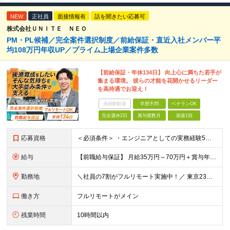
NEW
正社員
面接情報有
話を聞きたい応募可
株式会社ＵＮＩＴＥ ＮＥＯ
PM・PL候補／完全案件選択制度／前給保証・直近入社メンバー平
均108万円年収UP／プライム上場企業案件多数
【前給保証・年休134日】 向上心に満ちた若手が
集まる環境。 彼らの才能を花開かせるリーダー
を高待遇でお迎え！
未経験歓迎
学歴不問
ベテランOK
完全週休2日
賞与複数月
面接1回
応募資格
＜必須条件＞ ・エンジニアとしての実務経験5年以上 ＜尚可条件＞ ・PM、PL経験 ・後輩指導やチームリーダーなど、何らかのリード経験 ※リーダー未経験の方のご応募も大歓迎です！ポテンシャル採用を
給与
【前職給与保証】 月給35万円～70万円＋賞与年2回＋各種手当 ※前職の給与・スキル・経験を考慮の上、決定いたします。 ※月給には固定残業代（月30時間分／5万円～10万円）を含みます。超過分は別途
勤務地
＼社員の7割がフルリモート実施中！／ 東京23区内など1都3県を中心としたプロジェクト先での勤務となります。 ※勤務地は希望を考慮します ≪本社≫ 東京都渋谷区恵比寿南1丁目3番7号 隅越ビル5階
働き方
フルリモートがメイン
残業時間
10時間以内