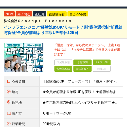
NEW
終了間近
正社員
面接情報有
自己PR不要
株式会社Ｃｏｎｃｅｐｔ Ｐｒｅｓｅｎｔｓ
インフラエンジニア*経験浅めOK*リモート７割*案件選択制*前職給
与保証*全員が前職より年収UP*年休125日
「運用・保守」から次のステージへ。 上流工程
をはじめ、 『マルチに活躍』できるスキルが磨
けます！
未経験歓迎
学歴不問
ベテランOK
完全週休2日
賞与複数月
面接1回
応募資格
【経験浅めOK・フェーズ不問】 『運用・保守・監視の経験しかないが、設計構築へキャリアチェンジしたい！』 『将来が見えないので、マルチなスキルを身につけたい！』 などなど、今のフェーズに悩む『意欲が
給与
★全員が前職より年収UPを実現！ ★前職給与より120％アップ実績あり ★前職給与を最大限に考慮 ★入社4年目で年収800万円の社員も在籍！ 年俸336万円～880万円（1/12を毎月支給）＋インセ
勤務地
★在宅勤務率70%以上／ハイブリッド勤務可 ★転勤なし 本社または一都三県のプロジェクト先（東陽町、浜松町などメインは東京23区内）にて勤務いただきます！ 【本社】 東京都荒川区西日暮里5-10-
働き方
リモートワークOK
残業時間
20時間以内