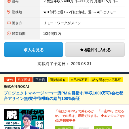
給与
＜想定年収＞400万円～800万円 月給31.5万円～55万円＋賞与＋交通費全額支給＋各種手当 ※経験・能力などを考慮し相談の上、当社規定により決定します。 ※上記金額には16～21時間分のみなし残
勤務地
★IT部門は週1～2日は出社、週3～4日はリモートワーク ★勤務地はご本人のご希望を最優先します ■飯田橋オフィス／東京都新宿区揚場町2-26 SKビル ■本社／神奈川県相模原市南区古淵2-14-
働き方
リモートワークがメイン
残業時間
10時間以内
求人を見る
検討中に入れる
掲載終了予定日：
2026.08.31
NEW
終了間近
正社員
面接情報有
自己PR不要
話を聞きたい応募可
株式会社ROKAI
プロジェクトマネージャー/一流PMを目指す/年収1000万可/会社都
合アサイン無/案件待機時の給与100%保証
「名ばかりPM」で終わるか、「一流PM」になる
か。 その差は、環境で決まる。 ◆エンジニアtyp
e記事掲載中◆
未経験歓迎
学歴不問
ベテランOK