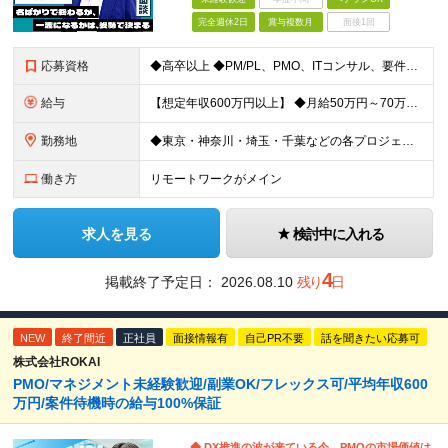
完全週休2日
賞与複数月
面接1回
応募資格
◆高卒以上 ◆PM/PL、PMO、ITコンサル、要件定義、顧客折衝いずれかの経験をお持ちの方 ～こんな方に向いています～ ・代表とフラットにキャリアや給与の相談をしたい ・火消しや目先の調整だけで
給与
【想定年収600万円以上】 ◆月給50万円～70万円＋賞与年2回 ※経験・年齢・能力を考慮の上、当社規定により優遇いたします ※試用期間1ヶ月あり、待遇等に差異なし ※残業代別途全額支給 〈スキル別
勤務地
◆東京・神奈川・埼玉・千葉などの各プロジェクト先 ※希望勤務地を考慮します。 ※お客様先の9割は、東京23区内です。 ※転居を伴う転勤はありません。 ※フルリモートの場合は原則客先常駐となります。
働き方
リモートワークがメイン
求人を見る
検討中に入れる
4
掲載終了予定日：
2026.08.10
残り
日
NEW
終了間近
正社員
面接情報有
自己PR不要
話を聞きたい応募可
株式会社ROKAI
PMO/マネジメント未経験歓迎/副業OK/フレックス可/平均年収600
万円/案件待機時の給与100%保証
◆ DX推進の波が来ている今、PMOの市場価値は