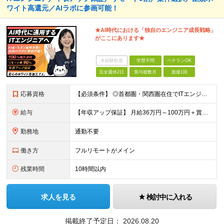
ワイト高還元／AIラボに参画可能！
★AI時代における「独自のエンジニア成⻑戦略」
がここにあります★
未経験歓迎
学歴不問
ベテランOK
完全週休2日
賞与複数月
面接1回
応募資格
【必須条件】 ◎首都圏・関西圏在住でITエンジニアとしての実務経験が3年以上ある⽅（開発・インフラいずれも歓迎） →首都圏（東京、神奈川、千葉、埼玉）、関西圏（大阪、兵庫、京都）在住のITエンジニア採
給与
【年収アップ保証】 月給36万円～100万円＋賞与（年3回）＋諸手当 ◆想定年収432万円〜1200万円(経験・スキルを考慮し決定) ※年収アップ保証付帯 ◆基本給には⽉20時間分の固定残業代(31,
勤務地
通勤不要
働き方
フルリモートがメイン
残業時間
10時間以内
求人を見る
検討中に入れる
掲載終了予定日：
2026.08.20