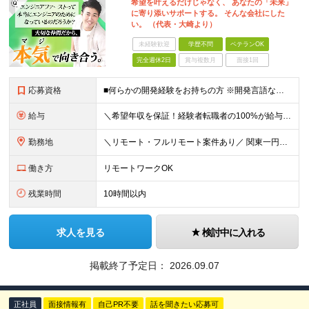
希望を叶えるだけじゃなく、 あなたの「未来」
に寄り添いサポートする。 そんな会社にした
い。 （代表・大崎より）
未経験歓迎
学歴不問
ベテランOK
完全週休2日
賞与複数月
面接1回
応募資格
■何らかの開発経験をお持ちの方 ※開発言語などは問いません ■学歴不問 *☆＊ 以下のような方にオススメです！ ＊☆* ■上流工程にチャレンジしたい ■モダンで新しい開発がしたい ■年収をもっと上げ
給与
＼希望年収を保証！経験者転職者の100%が給与UPを実現！／ ■月給45万円以上＋各種手当豊富＋業績賞与 【開発経験7年以上の場合】 ■月給52.2万円以上+各種手当豊富＋業績賞与 【開発経験10
勤務地
＼リモート・フルリモート案件あり／ 関東一円（東京都23区内）または、関西一円のクライアント先での勤務となります ※希望を考慮して勤務地を決定します。転勤はありません。 ※本社または東京オフィスの配
働き方
リモートワークOK
残業時間
10時間以内
求人を見る
検討中に入れる
掲載終了予定日：
2026.09.07
正社員
面接情報有
自己PR不要
話を聞きたい応募可