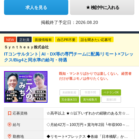
求人を見る
検討中に入れる
掲載終了予定日：
2026.08.20
NEW
正社員
面接情報有
自己PR不要
話を聞きたい応募可
Ｓｙｎｔｈｅｓｙ株式会社
ITコンサルタント│AI・DX等の専門チームに配属/リモート×フレッ
クス/Big4と同水準の給与・待遇
既知・マンネリばかりでは楽しくない。 経営者
だけが喜ぶモノは作りたくない。
未経験歓迎
学歴不問
ベテランOK
完全週休2日
賞与複数月
面接1回
応募資格
☆高卒以上 ★☆以下いずれかの経験のある方☆★ ◎大手や中小企業での顧客折衝・提案に関する経験 ◎SIerや事業会社における上流工程（顧客折衝・提案等）の経験 ◎PL・PMの実務経験 ◎コンサルティ
給与
◇月給42万～100万円＋賞与年2回 └年収900～1600万円可能 ★☆年収例☆★ ◎37歳・元開発エンジニア └年収900万（2年後に年収150万UP実績） ◎40歳・元SierのPM └年収1
勤務地
◆リモート×フレックス ◆各線「日本橋駅」から徒歩1分 【本社】 東京都中央区日本橋2-1-3 アーバンネット日本橋二丁目ビル6階 ※変更の範囲：上記を除く当社関連勤務地