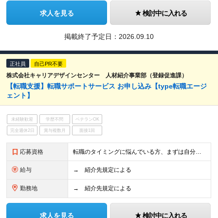
求人を見る
検討中に入れる
掲載終了予定日：
2026.09.10
正社員
自己PR不要
株式会社キャリアデザインセンター 人材紹介事業部（登録促進課）
【転職支援】転職サポートサービス お申し込み【type転職エージ
ェント】
未経験歓迎
学歴不問
ベテランOK
完全週休2日
賞与複数月
面接1回
応募資格
転職のタイミングに悩んでいる方、まずは自分の選択肢を知りたい方など、まだ本格的な転職活動を始めていない方もぜひご相談ください。 【活かせる経験・スキル】 メリット3 応募書類・面接にプロのアドバ
給与
→ 紹介先規定による
勤務地
→ 紹介先規定による
求人を見る
検討中に入れる