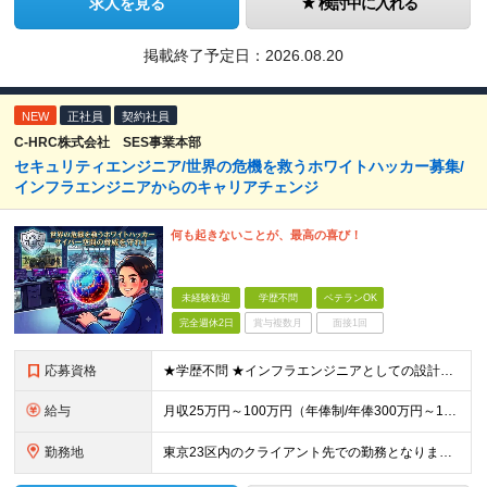
求人を見る
検討中に入れる
掲載終了予定日：
2026.08.20
NEW
正社員
契約社員
C-HRC株式会社 SES事業本部
セキュリティエンジニア/世界の危機を救うホワイトハッカー募集/
インフラエンジニアからのキャリアチェンジ
何も起きないことが、最高の喜び！
未経験歓迎
学歴不問
ベテランOK
完全週休2日
賞与複数月
面接1回
応募資格
★学歴不問 ★インフラエンジニアとしての設計構築経験をお持ちの方(年数不問) ★アプリケーションの設計及び開発の経験をお持ちの方(年数不問) (例えばこのような方におススメ！) ◇ネットワークやサー
給与
月収25万円～100万円（年俸制/年俸300万円～1200万円）＋業績・季節手当 ※年俸は、12分割です。 ※前職給与や経験・スキルなどを考慮し加給・優遇します。 ※各種手当込み、交通費および超過手
勤務地
東京23区内のクライアント先での勤務となります。 ※経験やスキル、通勤時間などの希望を考慮の上、勤務地を決定します。 ≪本社≫ 東京都品川区東品川4-12-8 品川シーサイドイーストタワー15階