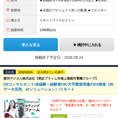
給与
★前職給与＋αを保証×月給40万円以上 ★約9割が前職より給与アップを実現 月給40万円以上＋各種手当＋賞与 ＜9割が年収アップを実現＞ 入社されたエンジニアの9割が前職よりも給与アップをしていま
勤務地
★全国のプロジェクト先への配属 ★フルリモートワーク案件あり ★転勤なし 勤務地はご希望を考慮し、決定します。 「自宅から近い場所が良い」といった要望もお聞かせください！ ＜配属エリア＞ ［東北］
働き方
リモートワークがメイン
残業時間
10時間以内
求人を見る
検討中に入れる
掲載終了予定日：
2026.08.24
正社員
面接情報有
話を聞きたい応募可
横河デジタル株式会社【東証プライム市場上場横河電機グループ】
DXコンサルタント/未経験～経験者OK/大手製造現場のDX推進（BI
データ活用、AIソリューション）/リモート
＜世界TOP6の製造DX企業＞ 横河グループの一
員として 「製造業の未来」を一緒に切り開きま
せんか？
未経験歓迎
学歴不問
ベテランOK