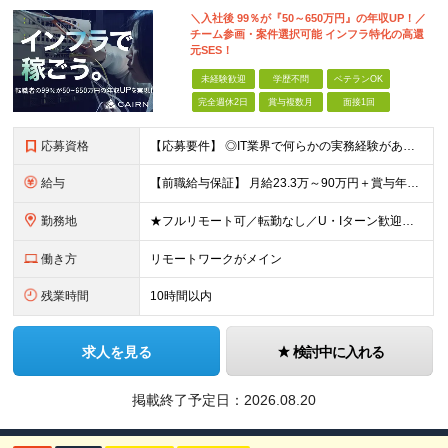
＼入社後 99％が『50～650万円』の年収UP！／
チーム参画・案件選択可能 インフラ特化の高還
元SES！
未経験歓迎
学歴不問
ベテランOK
完全週休2日
賞与複数月
面接1回
応募資格
【応募要件】 ◎IT業界で何らかの実務経験がある方 └2～3ヶ月の実務経験のある方は歓迎します！ 例）PCキッティングやモバイル通信基地局の業務経験者など インフラエンジニアとしてご経験のある方は、
給与
【前職給与保証】 月給23.3万～90万円＋賞与年2回＋インセンティブ ★年収1000万円以上の実績あり！ ※上記月給には月20～30時間分（2万9,300円～21万7,900円）の固定残業代を含み
勤務地
★フルリモート可／転勤なし／U・Iターン歓迎★ ◎勤務地は相談の上、ご自宅近くに調整します！ 【勤務地】 本社、または東京／埼玉／千葉／神奈川／愛知／仙台のクライアント先 ◎完全在宅（フルリモート）
働き方
リモートワークがメイン
残業時間
10時間以内
求人を見る
検討中に入れる
掲載終了予定日：
2026.08.20