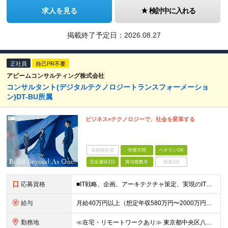
求人を見る
検討中に入れる
掲載終了予定日：
2026.08.27
正社員
自己PR不要
アビームコンサルティング株式会社
コンサルタント(デジタルテクノロジートランスフォーメーショ
ン)DT-BU所属
ビジネス×テクノロジーで、社会を変革する
未経験歓迎
学歴不問
ベテランOK
完全週休2日
賞与複数月
面接1回
応募資格
■IT戦略、企画、アーキテクチャ策定、実現のITライフサイクルに関わる実務経験3年以上 ■学歴不問
給与
月給40万円以上（想定年収580万円〜2000万円） ※経験・能力を考慮の上、当社規定により決定します。 ※賞与年2回支給 ※試用期間：原則6ヶ月（試用期間中の労働条件は本採用時と同様） ※残業代は全
勤務地
≪在宅・リモートワークあり≫ 東京都中央区八重洲二丁目2番1号 東京ミッドタウン八重洲 八重洲セントラルタワー15階 ※プロジェクトによりその他全国、海外あり ※在宅勤務制度、リモートワーク制度あり