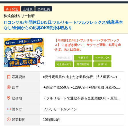
終了間近
正社員
契約社員
株式会社リリー技研
ITコンサル/年間休日145日/フルリモート/フルフレックス/残業基本
なし/全国からの応募OK/特別休暇あり
【年間休日145日×フルリモート×フルフレック
ス】 てきぱき働いて、サクッと退勤。結果を出
せば、あとは自由。
未経験歓迎
学歴不問
ベテランOK
完全週休2日
賞与複数月
面接1回
応募資格
●要件定義書作成または業務分析、法人顧客への提案・折衝の実務経験がある方 ●学歴不問 ≪契約社員のみ≫ ■契約の更新 有（半年ごと） ※入社半年後に実務習得の確認テストを実施し、 合格することが更
給与
★想定年収550万〜1289万円 ■契約社員 月給45.8万〜71.6万円 ★想定年収688万〜1611万円 ■正社員 月給57.3万〜89.5万円 ※給与は経験・スキルを考慮の上、決定します。
勤務地
＜フルリモートで通勤不要＆全国勤務OK＞ 原則フルリモート勤務となりますので、全国からのご応募をお待ちしています。 (変更の範囲)上記を除く当社関連勤務地
働き方
フルリモートがメイン
残業時間
10時間以内