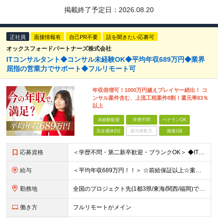
掲載終了予定日：
2026.08.20
正社員
面接情報有
自己PR不要
話を聞きたい応募可
オックスフォードパートナーズ株式会社
ITコンサルタント◆コンサル未経験OK◆平均年収689万円◆業界
屈指の営業力でサポート◆フルリモート可
年収倍増可！1000万円越えプレイヤー続出！ コ
ンサル案件含む、上流工程案件8割！還元率83％
以上
未経験歓迎
学歴不問
ベテランOK
完全週休2日
賞与複数月
面接1回
応募資格
＜学歴不問・第二新卒歓迎・ブランクOK＞ ◆IT業界での実務経験（2年以上） ※アプリ・インフラ等の領域は不問 【歓迎条件】 ◎コンサルティングファームでの実務経験 ◎SIにおける上流工程
給与
＜平均年収689万円！！＞ ☆前給保証以上☆案件待機期間も給与保証あり☆ 月給40万円～150万円（固定残業代含む） ※経験や能力を考慮し決定します ※試用期間6ヶ月あり。条件や待遇に差異はありません
勤務地
全国のプロジェクト先(1都3県/東海/関西/福岡)での勤務となります。 ★全国から参画可能な案件あり！ ★リモートワーク・リモート併用・常駐案件すべてあり！ ★転居を伴う転勤はナシ ┗1人1人の働き
働き方
フルリモートがメイン