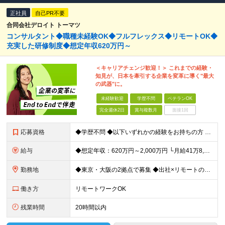
正社員
自己PR不要
合同会社デロイト トーマツ
コンサルタント◆職種未経験OK◆フルフレックス◆リモートOK◆
充実した研修制度◆想定年収620万円～
＜キャリアチェンジ歓迎！＞ これまでの経験・
知見が、日本を牽引する企業を変革に導く"最大
の武器"に。
未経験歓迎
学歴不問
ベテランOK
完全週休2日
賞与複数月
面接1回
応募資格
◆学歴不問 ◆以下いずれかの経験をお持ちの方 ・コンサルティングファームでの実務経験 ・SEとしての実務経験（要件定義などの上流工程を想定） ・事業会社でのプロジェクトの推進経験 └経営企画、事業企画
給与
◆想定年収：620万円～2,000万円 └月給41万8,000円〜160万8,400円＋賞与 ※月給には、固定残業代（12万1,700円〜24万2,700円／1ヶ月あたり50時間分）を含みます 固
勤務地
◆東京・大阪の2拠点で募集 ◆出社×リモートのハイブリッドワークOK 【東京｜二重橋オフィス】 東京都千代田区丸の内3-2-3 丸の内二重橋ビルディング 【大阪オフィス】 大阪府大阪市中央区今橋4
働き方
リモートワークOK
残業時間
20時間以内