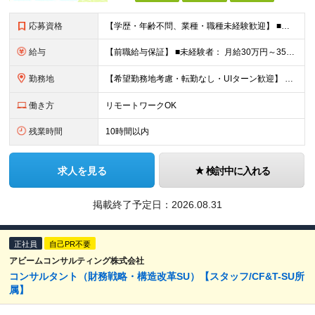
応募資格
【学歴・年齢不問、業種・職種未経験歓迎】 ■何らかの社会人経験がある方（3年以上） ※前職のご経験やITエンジニア経験を活かして コンサルタントやPMOなどに挑戦したい方歓迎！ ★入社前面談・アンケ
給与
【前職給与保証】 ■未経験者： 月給30万円～35万円 ■ローキャリア（経験目安1年程度）： 月給35万円～40万円 ■経験者（経験目安3年以上）： 月給40万円～60万円 ■即戦力（経験目安5年以上
勤務地
【希望勤務地考慮・転勤なし・UIターン歓迎】 本社（東京都新宿区大京町）および首都圏の勤務先 ★リモートワーク応相談 ★上京を希望する地方在住者の方も大歓迎！ ★横浜に営業拠点開設 神奈川県内や神
働き方
リモートワークOK
残業時間
10時間以内
求人を見る
検討中に入れる
掲載終了予定日：
2026.08.31
正社員
自己PR不要
アビームコンサルティング株式会社
コンサルタント（財務戦略・構造改革SU）【スタッフ/CF&T-SU所
属】