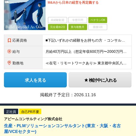
M&Aから日本の経営を再定義する
未経験歓迎
学歴不問
ベテランOK
完全週休2日
賞与複数月
面接1回
応募資格
■下記いずれかの経験をお持ちの方 ・コンサルティングファーム出身者: 戦略系、Big4などでのM&A関連（Strategy/Transaction/PMI/カーブアウト）または企業変革プロジェクト経験
給与
月給40万円以上（想定年収600万円〜2000万円） ※経験・能力を考慮の上、当社規定により決定します。 ※賞与年2回支給 ※試用期間：原則6ヶ月（試用期間中の労働条件は本採用時と同様） ※残業代は全
勤務地
≪在宅・リモートワークあり≫ 東京都中央区八重洲二丁目2番1号 東京ミッドタウン八重洲 八重洲セントラルタワー15階 ※プロジェクトによりその他全国、海外あり ※在宅勤務制度、リモートワーク制度あり
求人を見る
検討中に入れる
掲載終了予定日：
2026.11.16
正社員
自己PR不要
アビームコンサルティング株式会社
生産・PLMソリューションコンサルタント(東京・大阪・名古
屋/VCEセクター)