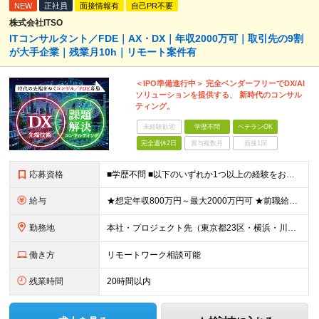
NEW
正社員
面接情報有
自己PR不要
株式会社ITSO
ITコンサルタント／FDE｜AX・DX｜年収2000万可｜取引先の9割
が大手企業｜残業月10h｜リモート案件有
＜IPO準備進行中＞ 完全ベンダーフリーでDX/AI
ソリューションを提供する、 新時代のコンサル
ティング。
未経験歓迎
学歴不問
ベテランOK
完全週休2日
賞与複数月
面接1回
応募資格
■学歴不問 ■以下のいずれか1つ以上の経験をお持ちの方 ・ITプロジェクトで、PMやPLとして顧客折衝・上流工程・マネジメントなどの経験がある方 ・ITコンサルタントとしての実務経験がある方 ≪以下
給与
★想定年収800万円～最大2000万円可 ★前職給与を考慮 ★ストックオプション付与あり（IPO間近） ★昇給制度あり ┗入社6カ月後に3％以上の昇給があります。その後、業績に合わせて適宜、昇給します
勤務地
本社・プロジェクト先（東京都23区・横浜・川崎・千葉・埼玉が中心）いずれかでの勤務となります（常駐は全体の1割程度！） 《本社》東京都港区虎ノ門3-5-1 虎ノ門37森ビル12F ※(変更の範囲)
働き方
リモートワーク相談可能
残業時間
20時間以内