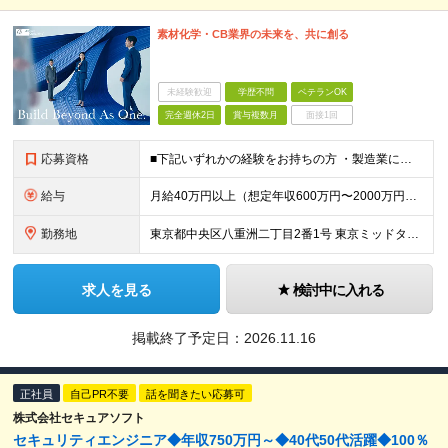
素材化学・CB業界の未来を、共に創る
未経験歓迎
学歴不問
ベテランOK
完全週休2日
賞与複数月
面接1回
応募資格
■下記いずれかの経験をお持ちの方 ・製造業におけるシステム導入PJのチームリード/チームメンバー経験 ・配下メンバーを率いてのタスク推進経験 ・製造業の事業部門における実務経験＋デジタル活用経験 ※
給与
月給40万円以上（想定年収600万円〜2000万円） ※経験・能力を考慮の上、当社規定により決定します。 ※賞与年2回支給 ※試用期間：原則6ヶ月（試用期間中の労働条件は本採用時と同様） ※残業代は全
勤務地
東京都中央区八重洲二丁目2番1号 東京ミッドタウン八重洲 八重洲セントラルタワー ※プロジェクトによりその他全国、海外あり ※在宅勤務制度、リモートワーク制度あり （変更の範囲）リモートワーク実施場
求人を見る
検討中に入れる
掲載終了予定日：
2026.11.16
正社員
自己PR不要
話を聞きたい応募可
株式会社セキュアソフト
セキュリティエンジニア◆年収750万円～◆40代50代活躍◆100％