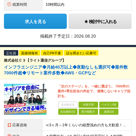
残業時間
10時間以内
求人を見る
検討中に入れる
掲載終了予定日：
2026.08.20
正社員
面接情報有
自己PR不要
話を聞きたい応募可
株式会社Ｃ３【ライト通信グループ】
インフラエンジニア◆月給40万以上◆夜勤なしも選択可◆案件数
7000件超◆リモート案件多数◆AWS・GCPなど
「次のステージ」を、一緒に選ぼう。 7000件の
案件×専任担当の伴走で、 後悔しないキャリア設
計を。
未経験歓迎
学歴不問
ベテランOK
完全週休2日
賞与複数月
面接1回
応募資格
≪3ヶ月～1年くらいの経歴浅めの方も大歓迎！≫ ★設計・構築から運用・保守まで、フェーズ不問で歓迎します！ ■インフラエンジニアとして何かしらの経験をお持ちの方（工程不問） ■第二新卒・ブランクOK