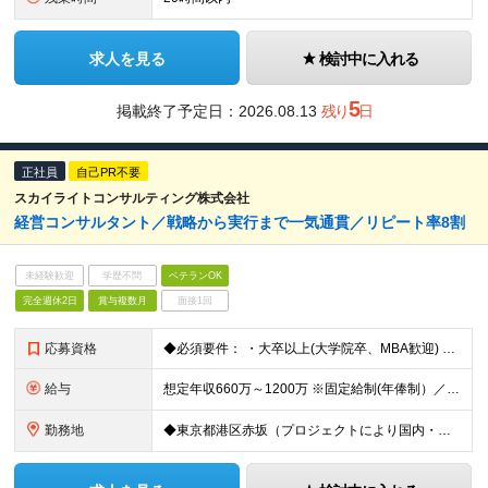
求人を見る
検討中に入れる
5
掲載終了予定日：
2026.08.13
残り
日
正社員
自己PR不要
スカイライトコンサルティング株式会社
経営コンサルタント／戦略から実行まで一気通貫／リピート率8割
未経験歓迎
学歴不問
ベテランOK
完全週休2日
賞与複数月
面接1回
応募資格
◆必須要件： ・大卒以上(大学院卒、MBA歓迎) ・コンサルタント、ITコンサルタント、sler営業、ＰＭなどの経験 ※事業企画、業務改革、IT戦略・導入、BI等のプロジェクト経験者 ※ERP・SCM
給与
想定年収660万～1200万 ※固定給制(年俸制）／16分割 ┗標準年俸額の16分の1を毎月支給。6月、12月賞与を支給。 ※経験・スキルを考慮の上、同社規定により決定されます。 ※半期年俸制(年2回
勤務地
◆東京都港区赤坂（プロジェクトにより国内・海外への短期出張有） 本社：東京都港区赤坂2-17-7 赤坂溜池タワー ※基本的にクライアント先常駐 (変更の範囲)上記を除く当社関連勤務地