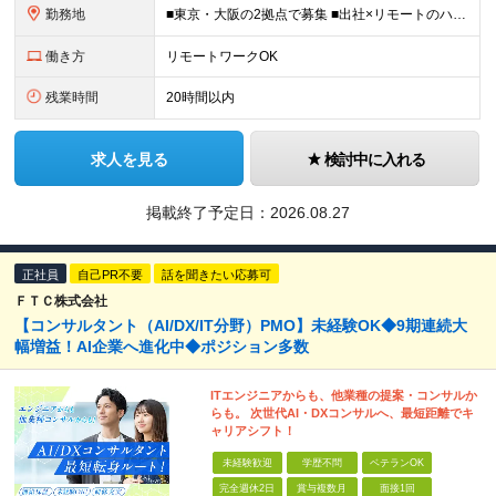
勤務地
■東京・大阪の2拠点で募集 ■出社×リモートのハイブリッドワークOK 【東京｜二重橋オフィス】 東京都千代田区丸の内3-2-3 丸の内二重橋ビルディング 【大阪オフィス】 大阪府大阪市中央区今橋4
働き方
リモートワークOK
残業時間
20時間以内
求人を見る
検討中に入れる
掲載終了予定日：
2026.08.27
正社員
自己PR不要
話を聞きたい応募可
ＦＴＣ株式会社
【コンサルタント（AI/DX/IT分野）PMO】未経験OK◆9期連続大
幅増益！AI企業へ進化中◆ポジション多数
ITエンジニアからも、他業種の提案・コンサルか
らも。 次世代AI・DXコンサルへ、最短距離でキ
ャリアシフト！
未経験歓迎
学歴不問
ベテランOK
完全週休2日
賞与複数月
面接1回