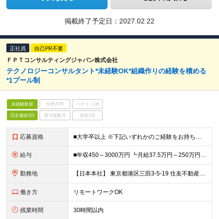
掲載終了予定日：
2027.02.22
正社員
自己PR不要
ＦＰＴコンサルティングジャパン株式会社
テクノロジーコンサルタント*未経験OK*組織作りの経験を積める
*1プール制
未経験歓迎
学歴不問
ベテランOK
完全週休2日
賞与複数月
面接1回
応募資格
■大学卒以上 ※下記いずれかのご経験をお持ちの方(2年程度) ■インフラエンジニアとしての実務経験 ┗オンプレでのネットワーク、サーバ、メインフレーム ■クラウド構築経験（AWS、GCPなど） ■アプ
給与
■年収450～3000万円 ┗月給37.5万円～250万円 ※希望・ご経験・スキルに応じて決定します ※試用期間6ヶ月/雇用形態・給与・待遇に差異はありません ※上記給与に月40時間分の固定残業代(1
勤務地
【日本本社】 東京都港区三田3-5-19 住友不動産東京三田ガーデンタワー33階 またはFPTジャパングループ各支店又は顧客先 ※転勤はありません
働き方
リモートワークOK
残業時間
30時間以内