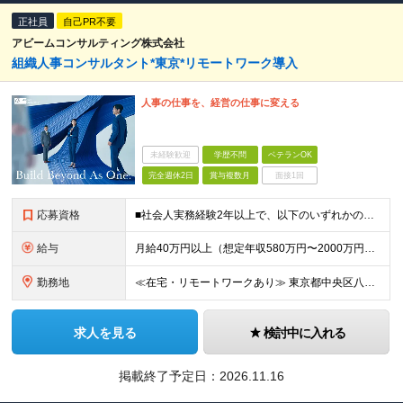
正社員
自己PR不要
アビームコンサルティング株式会社
組織人事コンサルタント*東京*リモートワーク導入
人事の仕事を、経営の仕事に変える
未経験歓迎
学歴不問
ベテランOK
完全週休2日
賞与複数月
面接1回
応募資格
■社会人実務経験2年以上で、以下のいずれかの経験を満たす方 ・コンサルティングファーム/シンクタンクにおいて、人事領域でのITまたは業務コンサルティング経験 ・SIerとして人事領域の経験 ・人事領域
給与
月給40万円以上（想定年収580万円〜2000万円） ※経験・能力を考慮の上、当社規定により決定します。 ※賞与年2回支給 ※試用期間：原則6ヶ月（試用期間中の労働条件は本採用時と同様） ※残業代は全
勤務地
≪在宅・リモートワークあり≫ 東京都中央区八重洲二丁目2番1号 東京ミッドタウン八重洲 八重洲セントラルタワー15階 ※プロジェクトによりその他全国、海外あり ※在宅勤務制度、リモートワーク制度あり
求人を見る
検討中に入れる
掲載終了予定日：
2026.11.16