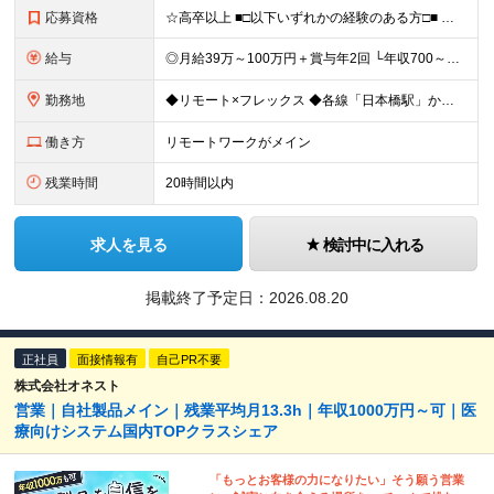
応募資格
☆高卒以上 ■□以下いずれかの経験のある方□■ ◇何らかのシステム開発経験（開発・インフラ不問） ◇事業企画 ◇組織設計 ◇業務改善 ◇新規事業開発 ■□こんな志向の方に向いています□■ ◇技術や
給与
◎月給39万～100万円＋賞与年2回 └年収700～1500万円可能 ■□年収例□■ ◇28歳・元開発エンジニア └年収700万（2年後に年収150万UP実績） ◇33歳・元SierのPM └年収1
勤務地
◆リモート×フレックス ◆各線「日本橋駅」から徒歩1分 【本社】 東京都中央区日本橋2-1-3 アーバンネット日本橋二丁目ビル6階 ※変更の範囲：上記を除く当社関連勤務地
働き方
リモートワークがメイン
残業時間
20時間以内
求人を見る
検討中に入れる
掲載終了予定日：
2026.08.20
正社員
面接情報有
自己PR不要
株式会社オネスト
営業｜自社製品メイン｜残業平均月13.3h｜年収1000万円～可｜医
療向けシステム国内TOPクラスシェア
「もっとお客様の力になりたい」そう願う営業