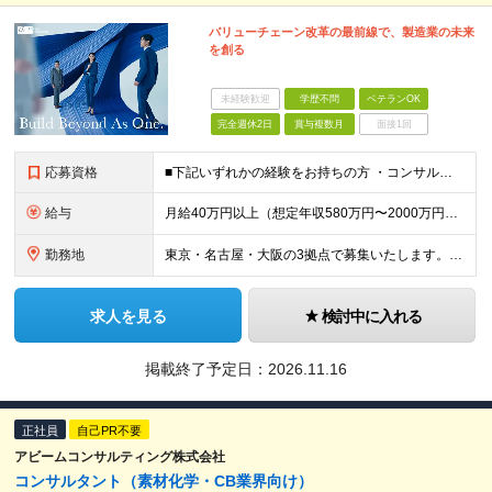
バリューチェーン改革の最前線で、製造業の未来
を創る
未経験歓迎
学歴不問
ベテランOK
完全週休2日
賞与複数月
面接1回
応募資格
■下記いずれかの経験をお持ちの方 ・コンサルティング業界における、生産/PLM関連の業務コンサルティングもしくはITコンサルティング経験 ・IT業界における、生産・PLM関連システムの業務要件定義、業
給与
月給40万円以上（想定年収580万円〜2000万円） ※経験・能力を考慮の上、当社規定により決定します。 ※賞与年2回支給 ※試用期間：原則6ヶ月（試用期間中の労働条件は本採用時と同様） ※残業代は全
勤務地
東京・名古屋・大阪の3拠点で募集いたします。 ‐東京：東京都中央区八重洲二丁目2番1号 東京ミッドタウン八重洲 八重洲セントラルタワー15階 ‐大阪：大阪府大阪市北区大深町4-20 グランフロント大
求人を見る
検討中に入れる
掲載終了予定日：
2026.11.16
正社員
自己PR不要
アビームコンサルティング株式会社
コンサルタント（素材化学・CB業界向け）