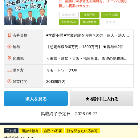
に、誠実に向き合える場所を。 チームで挑む、
新しい提案のカタチ。
未経験歓迎
学歴不問
ベテランOK
完全週休2日
賞与複数月
面接1回
応募資格
■学歴不問 ■営業経験をお持ちの方（個人・法人、業界や商材などは不問） ＜以下のような方を歓迎します＞ ■顧客の話を聴き、本音を引き出せる方 ■断られても気持ちを切り替え、次に進める方 ■受け身では
給与
【想定年収540万円～1300万円】 ★賞与年2回＋勤務地手当＋残業手当（年平均残業時間にて算出）を含む ※基本給＋勤務地手当＋役職手当 ※リーダークラス以上は役職手当含む ※勤務地手当：結婚の有無に
勤務地
＜東京・愛知・大阪・福岡募集。希望の勤務地で働けます＞ 希望通りの配属＆転勤も基本なし！ 「プロジェクト人員の枠を広げたい」などといった、 会社からの強制的な異動・出向依頼はありません。 ■東京オフ
働き方
リモートワークOK
残業時間
20時間以内
求人を見る
検討中に入れる
掲載終了予定日：
2026.08.27
正社員
面接情報有
自己PR不要
話を聞きたい応募可