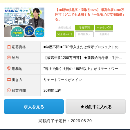
【18期連続黒字・直取引65%】 最高年収1200万
円可！どこでも通用する「一生モノの市場価値」
を。
未経験歓迎
学歴不問
ベテランOK
完全週休2日
賞与複数月
面接1回
応募資格
■学歴不問 ■ERP導入または保守プロジェクトの経験がある方 ※SAPやMicrosoft Dynamicsなど、Oracle以外のERPパッケージ経験者も大歓迎です！ 「これからOracle領域で専
給与
【最高年収1200万円可】 ★前職給与考慮・手掛けた成果や専門スキルをダイレクトに還元！ 【月給】30万円〜70万円 ※経験・スキル・前職給与等を十分に考慮の上、決定いたします。 ※上記には固定残業
勤務地
"当社で働く社員の「90%以上」がリモートワークを活用しています！ フルリモート勤務：約5割 ハイブリッド勤務（リモート＋出社）：約4割 【本社】東京都千代田区丸の内2-4-1 丸の内ビルディング1
働き方
リモートワークがメイン
残業時間
20時間以内
求人を見る
検討中に入れる
掲載終了予定日：
2026.08.20