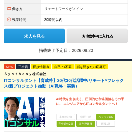
働き方
リモートワークがメイン
残業時間
20時間以内
求人を見る
検討中に入れる
掲載終了予定日：
2026.08.20
NEW
正社員
面接情報有
自己PR不要
話を聞きたい応募可
Ｓｙｎｔｈｅｓｙ株式会社
ITコンサルタント【育成枠】20代30代活躍中/リモート×フレック
ス/新プロジェクト始動（AI戦略・実装）
AI時代を生き抜く、圧倒的な市場価値をその手
に。 エンジニアからITコンサルタントへ！
未経験歓迎
学歴不問
ベテランOK
完全週休2日
賞与複数月
面接1回