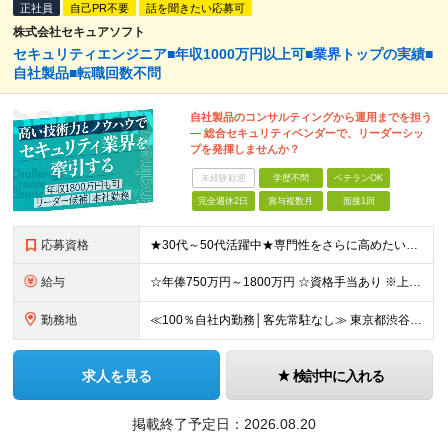
正社員
自己PR不要
話を聞きたい応募可
株式会社セキュアソフト
セキュリティエンジニア■年収1000万円以上可■業界トップの実績■
自社製品■転職回数不問
自社製品のコンサルティングから運用までを担う
― 総合セキュリティベンダーで、リーダーシッ
プを発揮しませんか？
未経験歓迎
学歴不問
ベテランOK
完全週休2日
賞与複数月
面接1回
応募資格
★30代～50代活躍中★専門性をさらに高めたい方に ■ネットワーク・サーバー設計・構築経験が5年以上ある方 ■セキュリティ分野での設計・構築・運用保守経験が3年以上ある方 ■学歴不問 ＼転職回数は
給与
☆年俸750万円～1800万円 ☆資格手当あり ※上記金額を12分割した金額を支給します ※固定残業手当(45時間/月、156,800円～)を含む。超過分は別途支給します。 ※試用期間は3か月（試用
勤務地
≪100％自社内勤務│客先常駐なし≫ 東京都渋谷区千駄ヶ谷5丁目31番11号 住友不動産新宿南口ビル16階 ※（変更の範囲）上記を除く当社関連勤務地
求人を見る
検討中に入れる
掲載終了予定日：
2026.08.20