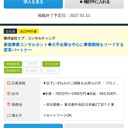
求人を見る
検討中に入れる
掲載終了予定日：
2027.01.11
正社員
自己PR不要
株式会社リブ・コンサルティング
新規事業コンサルタント◆大手企業を中心に事業開発をリードする
変革パートナー
未経験歓迎
学歴不問
ベテランOK
完全週休2日
賞与複数月
面接1回
応募資格
▼以下いずれかのご経験をお持ちの方 ・プロジェクトリードのご経験（プロジェクト規模は問わない） ・エンジニア、デザイナー、PMなど様々なステークホルダーとの調整業務のご経験 ・大手企業へのソリューショ
給与
■年俸：700万円〜1500万円 ■月給：583,334円～（年俸の12分の1） ※基本給：418,535円～ ※固定残業手当（50時間/164,799円～）含む ※超過分別途支給 ●経験・能力・前
勤務地
＜本社勤務＞ 東京都中央区日本橋2丁目7−1 東京日本橋タワー29F ※在宅勤務・リモートワーク：相談可（在宅） 変更の範囲：会社の定める事業所（リモートワーク含む）
働き方
リモートワークOK