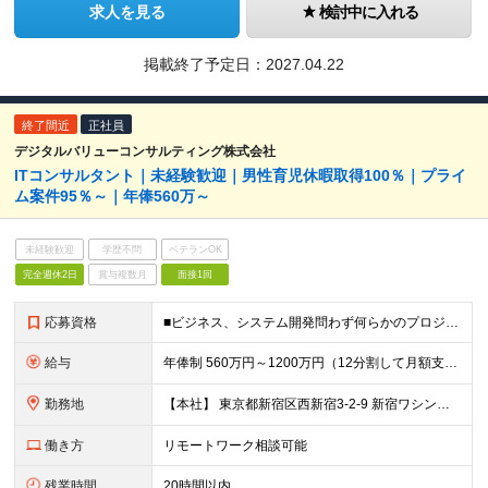
求人を見る
検討中に入れる
掲載終了予定日：
2027.04.22
終了間近
正社員
デジタルバリューコンサルティング株式会社
ITコンサルタント｜未経験歓迎｜男性育児休暇取得100％｜プライ
ム案件95％～｜年俸560万～
未経験歓迎
学歴不問
ベテランOK
完全週休2日
賞与複数月
面接1回
応募資格
■ビジネス、システム開発問わず何らかのプロジェクト業務に携わった経験(2年以上) ┗サポートではなく、一部領域の担当として任されて携わった経験 ■専門学校、高専卒以上 【このような方にオススメです】
給与
年俸制 560万円～1200万円（12分割して月額支給） ※経験やスキルを考慮して決定します。 ※年額（基本給）：4,606,188円～ ※その他固定手当/月：5,000円 ※固定残業手当/月：82
勤務地
【本社】 東京都新宿区西新宿3-2-9 新宿ワシントンホテルビル本館2F または 東京都千代田区神田錦町2-2-1 KANDA SQUARE 11F Wework または 都内近郊のクライアン
働き方
リモートワーク相談可能
残業時間
20時間以内