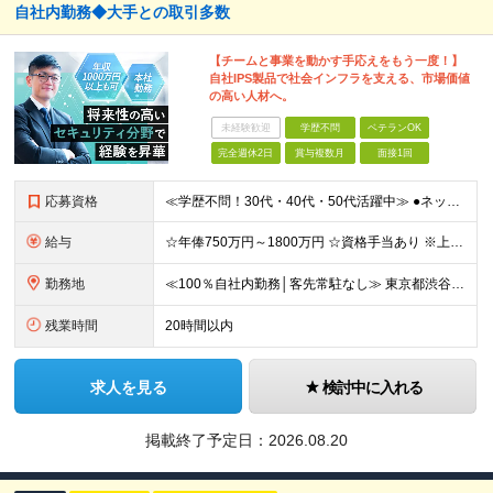
自社内勤務◆大手との取引多数
【チームと事業を動かす手応えをもう一度！】
自社IPS製品で社会インフラを支える、市場価値
の高い人材へ。
未経験歓迎
学歴不問
ベテランOK
完全週休2日
賞与複数月
面接1回
応募資格
≪学歴不問！30代・40代・50代活躍中≫ ●ネットワーク・サーバー設計・構築経験をお持ちの方（5年以上を想定） ●セキュリティ分野での設計・構築・運用保守経験をお持ちの方（3年以上を想定） ＼転職
給与
☆年俸750万円～1800万円 ☆資格手当あり ※上記金額を12分割した金額を支給します ※固定残業手当(45時間/月、156,800円～)を含む。超過分は別途支給します。 ※試用期間は3か月（試用
勤務地
≪100％自社内勤務│客先常駐なし≫ 東京都渋谷区千駄ヶ谷5丁目31番11号 住友不動産新宿南口ビル16階 ※（変更の範囲）上記を除く当社関連勤務地
残業時間
20時間以内
求人を見る
検討中に入れる
掲載終了予定日：
2026.08.20