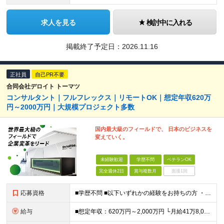
求人を見る
検討中に入れる
掲載終了予定日：
2026.11.16
正社員
自己PR不要
合同会社デロイト トーマツ
コンサルタント｜フルフレックス｜リモートOK｜想定年収620万
円～2000万円｜大規模プロジェクト多数
国内最大級のフィールドで、 日本のビジネスを
変えていく。
未経験歓迎
学歴不問
ベテランOK
完全週休2日
賞与複数月
面接1回
応募資格
■学歴不問 ■以下いずれかの経験をお持ちの方 ・コンサルティングファームでの実務経験 ・SEとしての実務経験（要件定義などの上流工程を想定） ・事業会社でのプロジェクトの推進経験 └経営企画、事業企画
給与
■想定年収：620万円～2,000万円 └月給41万8,000円〜160万8,400円＋賞与 ※月給には、固定残業代（12万1,700円〜24万2,700円／1ヶ月あたり50時間分）を含みます 固