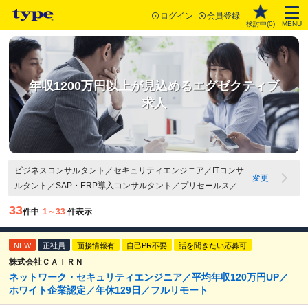
ログイン
会員登録
検討中(
0
)
MENU
年収1200万円以上が見込めるエグゼクティブ
求人
ビジネスコンサルタント／セキュリティエンジニア／ITコンサ
変更
ルタント／SAP・ERP導入コンサルタント／プリセールス／税
理士・公認会計士・弁護士／その他 コンサルタント・専門職／
33
件中
1～33
件表示
1200万円以上
NEW
正社員
面接情報有
自己PR不要
話を聞きたい応募可
株式会社ＣＡＩＲＮ
ネットワーク・セキュリティエンジニア／平均年収120万円UP／
ホワイト企業認定／年休129日／フルリモート