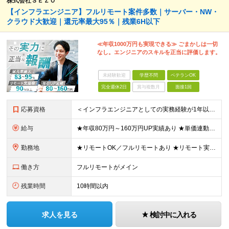
株式会社ＳＥＺＯ
【インフラエンジニア】フルリモート案件多数｜サーバー・NW・
クラウド大歓迎｜還元率最大95％｜残業6H以下
≪年収1000万円も実現できる≫ ごまかしは一切
なし。エンジニアのスキルを正当に評価します。
未経験歓迎
学歴不問
ベテランOK
完全週休2日
賞与複数月
面接1回
応募資格
＜インフラエンジニアとしての実務経験が1年以上ある方を募集！＞ ◆何らかの実務経験1年以上をお持ちの方 ◆既卒・ブランクもOK ◆学歴不問 ◆転職回数は一切問いません ◆オンプレ・クラウドの経験は不問
給与
★年収80万円～160万円UP実績あり ★単価連動型×高還元率で年収UP ▼月給40万円～125万円＋各種手当 ┗想定年収：400万円～1500万円 ※固定残業代（30時間分／7万6000円～）を含
勤務地
★リモートOK／フルリモートあり ★リモート実施率90%以上 ★一都三県のプロジェクト先 ★転居を伴う転勤なし ＜理想の働き方を実現できます！＞ ・フルリモート ・リモートと出社のハイブリッド ・フ
働き方
フルリモートがメイン
残業時間
10時間以内
求人を見る
検討中に入れる