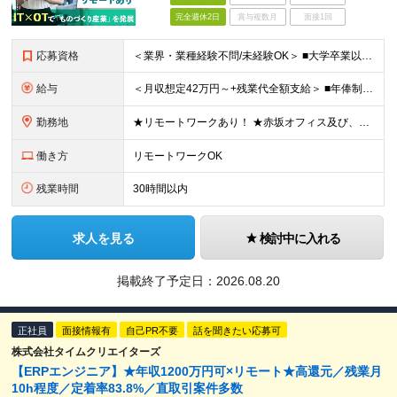
完全週休2日
賞与複数月
面接1回
応募資格
＜業界・業種経験不問/未経験OK＞ ■大学卒業以上 ＜経験者枠での採用も行っています！＞ ■学歴不問 ■コンサルタントとしての経験をお持ちの方 →IT業界や製造業での経験があれば歓迎します ＜求め
給与
＜月収想定42万円～+残業代全額支給＞ ■年俸制(12分割)： 504万円～900万円 ※経験・スキルを考慮し決定します ※残業代は別途支給します ※試用期間6カ月あり（給与・待遇・雇用形態に差異はあ
勤務地
★リモートワークあり！ ★赤坂オフィス及び、東京都内の各プロジェクト先にて勤務していただきます ■赤坂オフィス 東京都港区元赤坂1丁目3-13 赤坂センタービルディング15階 ※転居を伴う転勤なし
働き方
リモートワークOK
残業時間
30時間以内
求人を見る
検討中に入れる
掲載終了予定日：
2026.08.20
正社員
面接情報有
自己PR不要
話を聞きたい応募可
株式会社タイムクリエイターズ
【ERPエンジニア】★年収1200万円可×リモート★高還元／残業月
10h程度／定着率83.8%／直取引案件多数