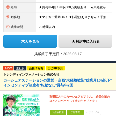
給与
★賞与年4回！年収600万実績あり！ ★未経験からでも基本給27万円スタートと、安定した収入を得られる環境です！ 月給27万円～29万円＋各種手当＋賞与年2回（＋業績賞与年2回） ※経験・スキルを考
勤務地
★マイカー通勤OK！ ★転勤はありません！千葉＆大阪で積極採用中！ 【千葉】千葉県白井市富塚1番 【大阪】大阪府堺市堺区南半町東1丁目1番10号 ※(変更の範囲)上記を除く当社関連勤務地
残業時間
20時間以内
求人を見る
検討中に入れる
掲載終了予定日：
2026.08.17
NEW
正社員
面接情報有
自己PR不要
トレンディインフォメーション株式会社
カーシェアステーションの運営・企画*未経験歓迎*残業月10h以下*
インセンティブ制度有*転勤なし*賞与年2回
市場拡大中のカーシェアビジネス。 成長企業の
コアメンバーとして次のキャリアを！
未経験歓迎
学歴不問
ベテランOK