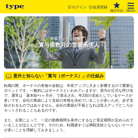
ログイン
会員登録
検討中(
0
)
MENU
年収アップを目指す！
賞与複数月の営業系求人
意外と知らない「賞与（ボーナス）」の仕組み
転職の際、ボーナスの有無や金額は、年収アップに大きく影響するので重要な
ポイントです。一般的にはボーナスといわれていますが、賞与が正式な呼び名
で、通常は「基本給×○ヶ月分」で算出され、年2回の支給としているケースが
多いです。会社の業績により支給の有無を決めていることが多いため、必ず支
給されるものではありません。会社の業績が不振となれば収入アップどころか
カットされることもあるのです。
また、企業によって、一定の勤務期間を条件にするなど算定期間が定められて
いることがほとんどです。そのため、転職後すぐは満額支給とならないケース
が多いことを理解しておきましょう。