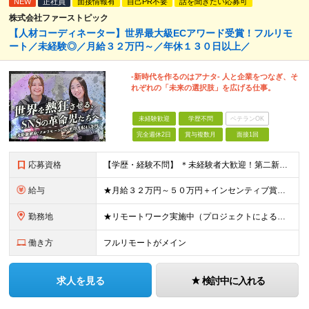
NEW
正社員
面接情報有
自己PR不要
話を聞きたい応募可
株式会社ファーストピック
【人材コーディネーター】世界最大級ECアワード受賞！フルリモ
ート／未経験◎／月給３２万円～／年休１３０日以上／
-新時代を作るのはアナタ- 人と企業をつなぎ、そ
れぞれの「未来の選択肢」を広げる仕事。
未経験歓迎
学歴不問
ベテランOK
完全週休2日
賞与複数月
面接1回
応募資格
【学歴・経験不問】 ＊未経験者大歓迎！第二新卒歓迎/充実研修/WEB面接可能＊ 「 営業ってなんとなく難しそう・・・ 」 「 AIとかSNSなんて分からない・・・ 」 という未経験の方でも安心して
給与
★月給３２万円～５０万円＋インセンティブ賞与＋決算賞与★ （30時間の固定残業代、一律月54,750円を含む。超過分は支給） ※経験・スキルを考慮の上、決定 ※昇給：随時あり 【インセンティブについ
勤務地
★リモートワーク実施中（プロジェクトによる） ※一部フルリモートあり 【本社】 東京都千代田区五番町4-8 日立五番町ビル 5F 【その他勤務先】 ・北海道札幌市中央区大通東 ・宮城県仙台市青葉区
働き方
フルリモートがメイン
求人を見る
検討中に入れる