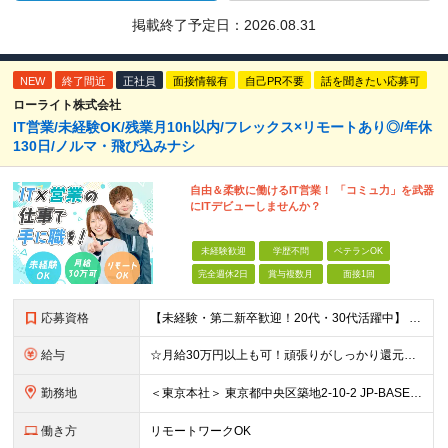
掲載終了予定日：
2026.08.31
NEW
終了間近
正社員
面接情報有
自己PR不要
話を聞きたい応募可
ローライト株式会社
IT営業/未経験OK/残業月10h以内/フレックス×リモートあり◎/年休
130日/ノルマ・飛び込みナシ
自由＆柔軟に働けるIT営業！ 「コミュ力」を武器
にITデビューしませんか？
未経験歓迎
学歴不問
ベテランOK
完全週休2日
賞与複数月
面接1回
応募資格
【未経験・第二新卒歓迎！20代・30代活躍中】 ★意欲・人柄重視の採用を実施！ ★学歴不問 「営業の仕事にチャレンジしたい」 「IT業界で働いてみたい」 「専門知識やスキルを身につけたい」 そんな思
給与
☆月給30万円以上も可！頑張りがしっかり還元される環境です♪ 月給25万～40万円＋インセンティブ ※ご経験などを考慮して決定します。 ※月給には固定残業代（20時間分／3万2,375円～）を含みま
勤務地
＜東京本社＞ 東京都中央区築地2-10-2 JP-BASE築地駅前 4F (変更の範囲)上記を除く当社関連勤務地
働き方
リモートワークOK