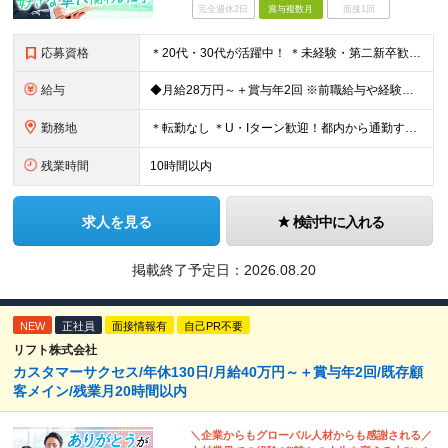
完全週休2日
賞与複数月
面接1回
応募資格
＊20代・30代が活躍中！ ＊未経験・第二新卒歓迎 ◆学歴不問 ◆普通自動車免許（AT限定可）をお持ちの方 ◆基本的なPC操作（メール、Excel入力程度）ができる方 ★自ら考え、行動できる方 ★
給与
◆月給28万円～＋賞与年2回 ※前職給与や経験を最大限考慮し決定します。 ※試用期間3ヶ月あり（給与・待遇に変更なし） ※上記の金額にはみなし残業代（40時間分/62,600円）が含まれています。
勤務地
＊転勤なし ＊U・Iターン歓迎！都内から通勤する社員も多数在籍しています ◆千葉県浦安市北栄4丁目9−1 ※(変更の範囲)上記を除く当社関連勤務地
残業時間
10時間以内
求人を見る
検討中に入れる
掲載終了予定日：
2026.08.20
NEW
正社員
面接情報有
自己PR不要
リフト株式会社
カスタマーサクセス/年休130日/月給40万円～＋賞与年2回/既存顧
客メイン/残業月20時間以内
＼企業からもグローバル人材からも感謝される／