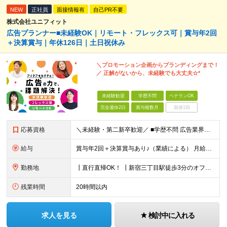
NEW
正社員
面接情報有
自己PR不要
株式会社ユニフィット
広告プランナー■未経験OK｜リモート・フレックス可｜賞与年2回
＋決算賞与｜年休126日｜土日祝休み
＼プロモーション企画からブランディングまで！
／ 正解がないから、未経験でも大丈夫☆*
未経験歓迎
学歴不問
ベテランOK
完全週休2日
賞与複数月
面接1回
応募資格
＼未経験・第二新卒歓迎／ ■学歴不問 広告業界の知識や経験は一切不問。 未経験から活躍している先輩が多数在籍中です！ ＜こんな方にオススメです！＞ ◎広告・マーケティングの世界に興味がある ◎自
給与
賞与年2回＋決算賞与あり♪（業績による） 月給30万円～ ※上記月給額を目安として、経験や前職給与などを踏まえ、相談のうえ給与額が変動する可能性がございます。 ※試用期間中は賞与対象外となります。
勤務地
┃直行直帰OK！ ┃新宿三丁目駅徒歩3分のオフィス ┃転勤なし 【本社】 東京都新宿区新宿5-13-9 太平洋不動産新宿ビル 2F ＼オフィスの雰囲気についてご紹介／ 落ち着いた色味でまとめられた
残業時間
20時間以内
求人を見る
検討中に入れる