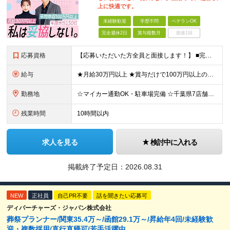
上に快適です。
未経験歓迎
学歴不問
ベテランOK
完全週休2日
賞与複数月
面接1回
応募資格
【応募いただいた方全員と面接します！】 ■完全未経験OK ■転職回数・前職・スキル・学歴不問 ■20代～30代活躍中！ ★第二新卒も大歓迎 「新卒で入社したけど、環境が合わなくて早期に退職してしまっ
給与
★月給30万円以上 ★賞与だけで100万円以上の支給実績も ★1年で年収1000万円のメンバー在籍 ★インセンティブで月20万円獲得した実績も 月給30万円～50万円＋賞与年1回（最大3カ月分）＋イ
勤務地
☆マイカー通勤OK・駐車場完備 ☆千葉県7店舗で募集 ☆2026年新店舗立ち上げ店舗あり ☆転勤なし 本社、もしくは以下店舗での勤務になります。 【本社】 千葉県印旛郡酒々井町本佐倉457-2
残業時間
10時間以内
求人を見る
検討中に入れる
掲載終了予定日：
2026.08.31
NEW
正社員
自己PR不要
話を聞きたい応募可
ディパーチャーズ・ジャパン株式会社
葬祭プランナー/関東35.4万～/函館29.1万～/昇給年4回/未経験歓
迎・複数採用/直行直帰可/若手活躍中