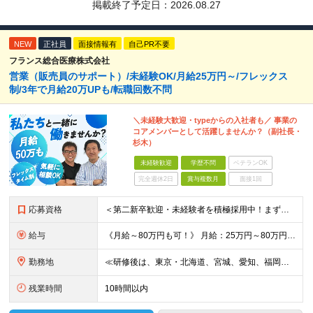
掲載終了予定日：
2026.08.27
NEW
正社員
面接情報有
自己PR不要
フランス総合医療株式会社
営業（販売員のサポート）/未経験OK/月給25万円～/フレックス
制/3年で月給20万UPも/転職回数不問
＼未経験大歓迎・typeからの入社者も／ 事業の
コアメンバーとして活躍しませんか？（副社長・
杉木）
未経験歓迎
学歴不問
ベテランOK
完全週休2日
賞与複数月
面接1回
応募資格
＜第二新卒歓迎・未経験者を積極採用中！まずは直接お話しましょう＞ ◆転職回数は一切不問！ ◆学歴不問 ◆未経験OK 《代表取締役副社長の杉木が採用で心がけていること》 どこで才能が開花するかわからな
給与
《月給～80万円も可！》 月給：25万円～80万円＋賞与年2回 ※残業代は別途支給します ※試用期間は2ヶ月（待遇・給与・雇用形態に差異はありません） ※経験・スキルに応じて決定します
勤務地
≪研修後は、東京・北海道、宮城、愛知、福岡の各拠点へ配属！≫ ▼本社 東京都港区六本木4丁目1番16号 六本木ハイツB1階 （研修地：首都圏の支店にて） ▼研修後の配属先 東京都、北海道、宮城県、
残業時間
10時間以内