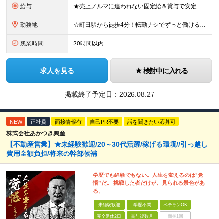
給与
★売上ノルマに追われない固定給＆賞与で安定収入！ 月給28万円～32万円＋各種手当＋賞与年2回 ※ご年齢やご経験を十分考慮の上、決定いたします ※試用期間3ヶ月（期間中の給与、待遇、雇用形態等の差異
勤務地
☆町田駅から徒歩4分！転勤ナシでずっと働ける職場 《本社》 東京都町田市原町田6丁目17番11号 ※(変更の範囲)なし ＼仕事と暮らしの両立が叶う！大充実の町田エリア！／ ファッションビルや百貨
残業時間
20時間以内
求人を見る
検討中に入れる
掲載終了予定日：
2026.08.27
NEW
正社員
面接情報有
自己PR不要
話を聞きたい応募可
株式会社あかつき興産
【不動産営業】★未経験歓迎/20～30代活躍/稼げる環境//引っ越し
費用全額負担/将来の幹部候補
学歴でも経験でもない。人生を変えるのは”覚
悟”だ。 挑戦した者だけが、見られる景色があ
る。
未経験歓迎
学歴不問
ベテランOK
完全週休2日
賞与複数月
面接1回