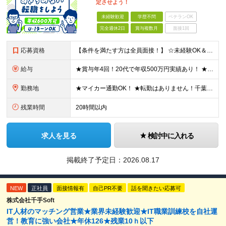
定させよう！
未経験歓迎
学歴不問
ベテランOK
完全週休2日
賞与複数月
面接1回
応募資格
【条件を満たす方は全員面接！】 ☆未経験OK＆同期と出会える複数名募集！お話し好きならすぐご活躍いただけます◎ ◆要普通自動車運転免許（AT限定可） ◆学歴不問 ◆40歳までの方（長期勤続によるキャリ
給与
★賞与年4回！20代で年収500万円実績あり！ ★未経験からでも基本給27万円スタートと、安定した収入を得られる環境です！ 月給27万円～29万円＋各種手当＋賞与年2回（＋業績賞与年2回） ※経験・
勤務地
★マイカー通勤OK！ ★転勤はありません！千葉＆大阪で積極採用中！ 【千葉】千葉県白井市富塚1番 【大阪】大阪府堺市堺区南半町東1丁目1番10号 ※(変更の範囲)上記を除く当社関連勤務地
残業時間
20時間以内
求人を見る
検討中に入れる
掲載終了予定日：
2026.08.17
NEW
正社員
面接情報有
自己PR不要
話を聞きたい応募可
株式会社千手Soft
IT人材のマッチング営業★業界未経験歓迎★IT職業訓練校を自社運
営！教育に強い会社★年休126★残業10ｈ以下