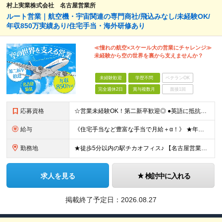
村上実業株式会社 名古屋営業所
ルート営業｜航空機・宇宙関連の専門商社/飛込みなし/未経験OK/
年収850万実績あり/住宅手当・海外研修あり
≪憧れの航空×スケール大の営業にチャレンジ≫
未経験から空の世界を裏から支えませんか？
未経験歓迎
学歴不問
ベテランOK
完全週休2日
賞与複数月
面接1回
応募資格
☆営業未経験OK！第二新卒歓迎◎ ●英語に抵抗がない方 ●普通自動車運転免許（AT限定可）をお持ちの方 ●学歴不問 ▽こんな方にピッタリです! ★ガツガツ稼ぐよりも、じっくり関係を築く営業がしたい方
給与
《住宅手当など豊富な手当で月給＋α！》 ★年収850万円実績あり ★住宅手当 ★家族手当 月給25万円～＋賞与年2回＋業績賞与(※業績による／過去3か月分支給実績あり) ※経験・スキルを考慮の上、
勤務地
★徒歩5分以内の駅チカオフィス♪ 【名古屋営業所】愛知県名古屋市東区筒井2-12-36 (変更の範囲)上記を除く当社関連勤務地
求人を見る
検討中に入れる
掲載終了予定日：
2026.08.27