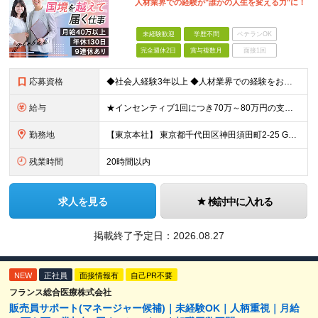
人材業界での経験が"誰かの人生を変える力"に！
未経験歓迎
学歴不問
ベテランOK
完全週休2日
賞与複数月
面接1回
応募資格
◆社会人経験3年以上 ◆人材業界での経験をお持ちの方（2年以上） ◆学歴不問 ＼こんな方をお待ちしています／ ・当社のビジョンに共感していただける方 ・多様性を良しとする感性をお持ちの方 ・トラブル
給与
★インセンティブ1回につき70万～80万円の支給実績も！ ■月給40万円～45万円＋賞与（インセンティブ）年2回 ※給与は経験・スキルを考慮のうえ決定します。 ※上記には、固定残業代（月30時間分／
勤務地
【東京本社】 東京都千代田区神田須田町2-25 GYB秋葉原11F ※変更の範囲：上記を除く当社関連勤務地（東京都千代田区及び大阪営業所）
残業時間
20時間以内
求人を見る
検討中に入れる
掲載終了予定日：
2026.08.27
NEW
正社員
面接情報有
自己PR不要
フランス総合医療株式会社
販売員サポート(マネージャー候補)｜未経験OK｜人柄重視｜月給