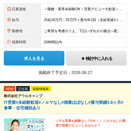
応募資格
＜職種・業界未経験OK！営業デビュー大歓迎＞ ◆要普通自動車免許（AT限定可） ◆学歴不問 ＼当てはまる方、ぜひご応募ください！／ □人と話すことや、人の役に立つことが好き □未経験から営業として成
給与
月給28万円～35万円＋賞与年2回（支給実績3ヶ月分） ※経験・年齢・能力を考慮の上、当社規定により決定します。 ※上記月給には固定残業代(25時間分／47,314円～)
勤務地
ご希望を考慮のうえ、下記いずれかの拠点へ配属します。 ※自動車通勤可能（要相談） 【東北エリア】 仙台支店、盛岡支店、福島支店 【関東エリア】 東京本社、東京支店、埼玉支店、千葉支店、群馬支店、東
残業時間
20時間以内
求人を見る
検討中に入れる
掲載終了予定日：
2026.08.27
NEW
正社員
面接情報有
株式会社アウルキャンプ
IT営業#未経験歓迎#ノルマなし#残業ほぼなし#賞与実績3.8ヶ月#
食事・住宅補助あり
＼ITも営業も経験なしでOK！／ ノルマなしの環
境で営業デビューしませんか？