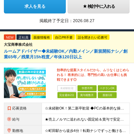
求人を見る
検討中に入れる
掲載終了予定日：
2026.08.27
NEW
正社員
面接情報有
自己PR不要
話を聞きたい応募可
大宝商事株式会社
ルームアドバイザー◆未経験OK／内勤メイン／新規開拓ナシ／創
業65年／残業月15h程度／年休120日以上
効率的な提案スタイルだから、ムリなくはじめら
れる！ 将来的には、専門性の高いお仕事にも挑
戦できます◎
未経験歓迎
学歴不問
ベテランOK
完全週休2日
賞与複数月
面接1回
応募資格
☆未経験OK！第二新卒歓迎 ◆PCの基本的な操作ができる方（Word・Excelのスキルは不問です！） ◆学歴不問 ＼こんな方にピッタリです！／ ◎安定した環境で腰を据えて長く働きたい方 ◎プライベ
給与
★売上ノルマに追われない固定給＆賞与で安定収入！ 月給26万円以上＋各種手当＋賞与年2回 ※ご年齢やご経験を十分考慮の上、決定いたします ※試用期間3ヶ月（期間中の給与、待遇、雇用形態等の差異はあり
勤務地
☆町田駅から徒歩4分！転勤ナシでずっと働ける職場 《本社》 東京都町田市原町田6丁目17番11号 ※(変更の範囲)なし ＼仕事と暮らしの両立が叶う！大充実の町田エリア！／ ファッションビルや百貨