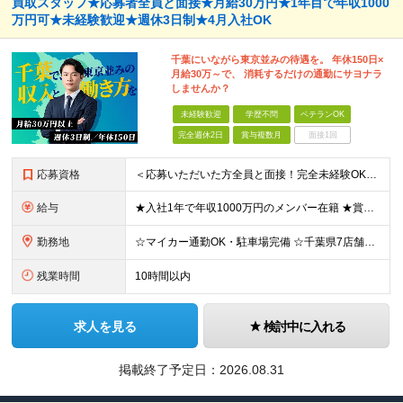
買取スタッフ★応募者全員と面接★月給30万円★1年目で年収1000
万円可★未経験歓迎★週休3日制★4月入社OK
千葉にいながら東京並みの待遇を。 年休150日×
月給30万～で、 消耗するだけの通勤にサヨナラ
しませんか？
未経験歓迎
学歴不問
ベテランOK
完全週休2日
賞与複数月
面接1回
応募資格
＜応募いただいた方全員と面接！完全未経験OK＞ ★第二新卒・ブランクOK ★転職回数・スキル不問 ★学歴不問 ◎第二新卒も大歓迎 「新卒で入社したけど、環境が合わなくて早期に退職してしまった」 とい
給与
★入社1年で年収1000万円のメンバー在籍 ★賞与だけで100万円以上の支給実績も ★月給30万円以上 月給30万円～50万円＋賞与年1回（最大3カ月分）＋インセンティブ＋各種手当 ※研修期間中は
勤務地
☆マイカー通勤OK・駐車場完備 ☆千葉県7店舗で募集 ☆2026年新店舗立ち上げ店舗あり ☆転勤なし 本社、もしくは以下店舗での勤務になります。 【本社】 千葉県印旛郡酒々井町本佐倉457-2
残業時間
10時間以内
求人を見る
検討中に入れる
掲載終了予定日：
2026.08.31