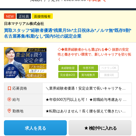
NEW
正社員
面接情報有
日本マテリアル株式会社
買取スタッフ*経験者優遇*残業月5h*土日祝休み*ノルマ無*既存9割*
名古屋募集/転勤なし*国内5社の認定企業
◇◆業界経験者からも選ばれる◆◇ 抜群の安定
性と働きやすい環境で、新しいキャリアを切り拓
く
未経験歓迎
学歴不問
ベテランOK
完全週休2日
賞与複数月
面接1回
応募資格
＼業界経験者優遇！安定企業で長いキャリアを歩みませんか？／ ◆学歴不問 ◆未経験OK ★30代40代活躍中 将来的には店長として活躍できるキャリアパスもご用意。 同業界の方はその経験を活かして、 早
給与
★年収600万円以上も可！ ★前職給与考慮あり 月給28万円～45万円+賞与年2回 ※給与は経験・スキルを考慮の上、決定します。（優遇あり） ※残業代別途全額支給致します。 ※試用期間3ヶ月(待遇の
勤務地
★転勤はありません！長く腰を据えて働きたい方におすすめ ★駅から徒歩5分以内の好立地 【名古屋支店】 愛知県名古屋市中区栄4-5-3 ＫＤＸ名古屋栄ビル1F （変更の範囲）転勤を含め、上記以外の
求人を見る
検討中に入れる