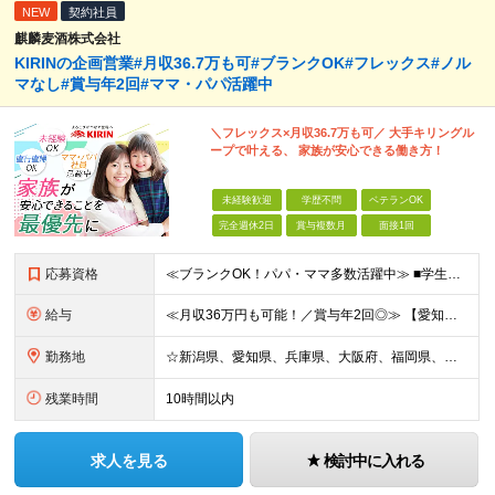
NEW
契約社員
麒麟麦酒株式会社
KIRINの企画営業#月収36.7万も可#ブランクOK#フレックス#ノル
マなし#賞与年2回#ママ・パパ活躍中
＼フレックス×月収36.7万も可／ 大手キリングル
ープで叶える、 家族が安心できる働き方！
未経験歓迎
学歴不問
ベテランOK
完全週休2日
賞与複数月
面接1回
応募資格
≪ブランクOK！パパ・ママ多数活躍中≫ ■学生時代を含め、アルバイトや社員として顧客折衝のご経験がある方 ■学歴不問 ～こんな方を歓迎します～ □安定した職場で長く働きたい方 □しっかり稼いで自分の
給与
≪月収36万円も可能！／賞与年2回◎≫ 【愛知】★月収36.7万円も可能 月給32万7000円～＋賞与年2回＋各種手当 【大阪・兵庫・新潟】★月収34.7万円も可能 月給30万7000円～＋賞与年
勤務地
☆新潟県、愛知県、兵庫県、大阪府、福岡県、大分県 ☆出社は月1回～週1回程度◎直行直帰OK！ ☆マイカー使用または社用車貸与あり アクセスのしやすさやあなたの希望を考慮し、配属先や担当店舗を決定しま
残業時間
10時間以内
求人を見る
検討中に入れる