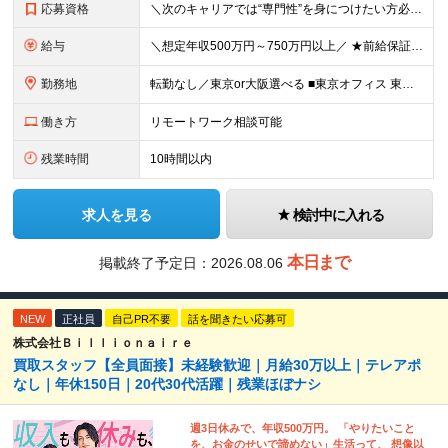
応募資格
＼次のキャリアでは“専門性”を身につけたい方必見／ あなたの市場価値、当社で上げませんか？ ◆学歴不問 ◆下記いずれかのご経験がある方は優遇します（3年以上を想定） ・法人営業、営業企画の実務経験
給与
＼想定年収500万円～750万円以上／ ★前給保証 月給25万円～＋賞与年2回＋決算賞与＋残業代＋各種手当 ※試用期間6カ月（待遇・給与・雇用形態の差異なし） ※スキルや経験により給与を決定いたしま
勤務地
転勤なし／東京or大阪選べる ■東京オフィス 東京都品川区南大井6-22-7 大森ベルポートE館2階 ■大阪オフィス 大阪府大阪市北区梅田3-2-123 イノゲート大阪9階 (変更の範囲)上記を
働き方
リモートワーク相談可能
残業時間
10時間以内
求人を見る
検討中に入れる
本日まで
掲載終了予定日：
2026.08.06
NEW
正社員
自己PR不要
話を聞きたい応募可
株式会社Ｂｉｌｌｉｏｎａｉｒｅ
買取スタッフ【全員面接】未経験歓迎｜月給30万以上｜テレアポ
なし｜年休150日｜20代30代活躍｜残業ほぼナシ
週3日休みで、年収500万円。 「やりたいこと
を、お金のせいで諦めない」生活って、 想像以