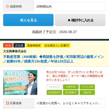
残業時間
20時間以内
求人を見る
検討中に入れる
掲載終了予定日：
2026.08.27
NEW
正社員
面接情報有
話を聞きたい応募可
大宝商事株式会社
不動産営業（AM候補）◆商談数を評価／町田駅周辺の顧客メイン
／創業65年／残業月15h程度／年休120日以上
売上が立つのは、ずっと先でいいと考えていま
す。 焦らず着実に、オーナー様との関係性を深
めていきましょう！
未経験歓迎
学歴不問
ベテランOK
完全週休2日
賞与複数月
面接1回
応募資格
☆賃貸から売買へ、ムリなくキャリアチェンジしたい方にピッタリ！ ◆賃貸営業の経験をお持ちの方（年数不問） ◆学歴不問 《こんな方にオススメ》 ◇目先の数字に追われず、じっくりお客様と向き合いたい方