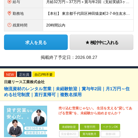
給与
月給32万円～37万円＋賞与年2回（支給実績3ヶ月分） ※経験・年齢・能力を考慮の上、当社規定により決定します。 ※上記月給には固定残業代(45時間分／70,234円～)
勤務地
【本社】 東京都千代田区神田猿楽町2-7-8住友水道橋ビル3F ※当面の間、転勤はありません ※変更の範囲：上記を除く当社関連勤務地
残業時間
20時間以内
求人を見る
検討中に入れる
掲載終了予定日：
2026.08.27
NEW
正社員
自己PR不要
日建リース工業株式会社
物流資材のレンタル営業｜未経験歓迎｜賞与年2回｜月1万円～住
める社宅制度｜直行直帰可｜複数名採用
売り込む営業じゃない。 生活を支える"貸してあ
げる営業"を、未経験から始めませんか？
未経験歓迎
学歴不問
ベテランOK
完全週休2日
賞与複数月
面接1回