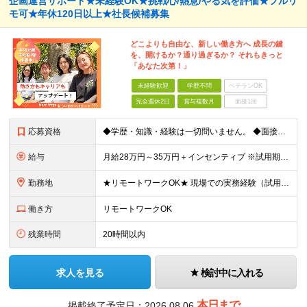
企画運営サポート★未経験OK★挑戦心/熱意/やる気を評価★フルリ
モ可★年休120日以上★社長候補募集
どこよりも自由な、新しい働き方へ 成長の鍵
を、開けるか？通り過ぎるか？ それもきっと
「あなた次第！」
未経験歓迎
学歴不問
ベテランOK
完全週休2日
賞与複数月
面接1回
応募資格
◆学歴・知識・経験は一切問いません。 ◆面接は「履歴書」「実務経験」「スーツ」不要。 「意欲」「人柄」重視の採用です。 やる気のある方を広く受け入れ、 努力や結果に報いる組織を作ります。 ミスマッ
給与
月給28万円～35万円＋インセンティブ ※試用期間3ヶ月（契約社員）：月給23万円 ※時間外手当は別途全額支給します ◎給与にプラスしてもらえる手当・インセンティブ ■通勤費(規定あり) ■業績手
勤務地
★リモートワークOK★ 現場での実務経験（試用期間含む）12ヶ月後、基準を満たした方は リモート勤務が可能です！ ※成果状況に応じて出社勤務へ変更となる場合があります。 【本社】 東京都中央区銀座1
働き方
リモートワークOK
残業時間
20時間以内
求人を見る
検討中に入れる
本日まで
掲載終了予定日：
2026.08.06