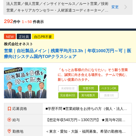
法人営業／個人営業／インサイドセールス／ルート営業／技術
変更
営業／キャリアカウンセラー・人材派遣コーディネーター／営
業管理・営業マネージャー／その他営業職／賞与複数月
292
件中
1～50
件表示
NEW
正社員
自己PR不要
株式会社オネスト
営業｜自社製品メイン｜残業平均月13.3h｜年収1000万円～可｜医
療向けシステム国内TOPクラスシェア
「もっとお客様の力になりたい」そう願う営業
に、誠実に向き合える場所を。 チームで挑む、
新しい提案のカタチ。
未経験歓迎
学歴不問
ベテランOK
完全週休2日
賞与複数月
面接1回
応募資格
■学歴不問 ■営業経験をお持ちの方（個人・法人、業界や商材などは不問） ＜以下のような方を歓迎します＞ ■顧客の話を聴き、本音を引き出せる方 ■断られても気持ちを切り替え、次に進める方 ■受け身では
給与
【想定年収540万円～1300万円】 ★賞与年2回＋勤務地手当＋残業手当（年平均残業時間にて算出）を含む ※基本給＋勤務地手当＋役職手当 ※リーダークラス以上は役職手当含む ※勤務地手当：結婚の有無に
勤務地
＜東京・愛知・大阪・福岡募集。希望の勤務地で働けます＞ 希望通りの配属＆転勤も基本なし！ 「プロジェクト人員の枠を広げたい」などといった、 会社からの強制的な異動・出向依頼はありません。 ■東京オフ