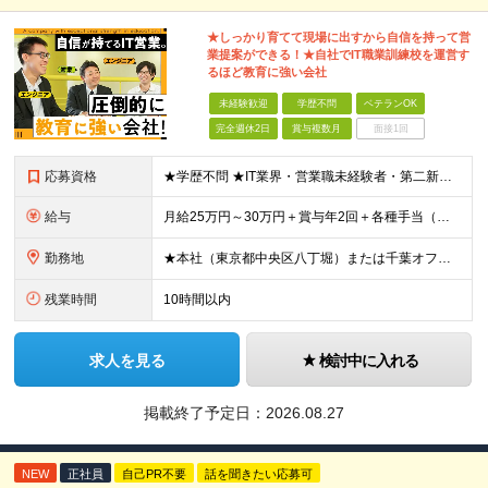
★しっかり育てて現場に出すから自信を持って営
業提案ができる！★自社でIT職業訓練校を運営す
るほど教育に強い会社
未経験歓迎
学歴不問
ベテランOK
完全週休2日
賞与複数月
面接1回
応募資格
★学歴不問 ★IT業界・営業職未経験者・第二新卒の方も歓迎 ★何らかの営業職経験者の方は優遇 ★エンジニアからのキャリアチェンジ希望者も歓迎します！ ◆IT未経験者も大歓迎。 ITの知識は入社後に
給与
月給25万円～30万円＋賞与年2回＋各種手当（手当充実） ※経験・スキル・能力等を考慮して優遇します。
勤務地
★本社（東京都中央区八丁堀）または千葉オフィス（千葉市）。 ※転居を伴う転勤はありません。 ※案件は東京23区中心なので、出社は東京オフィスが多くなります。 【本社】 東京都中央区八丁堀4-1-
残業時間
10時間以内
求人を見る
検討中に入れる
掲載終了予定日：
2026.08.27
NEW
正社員
自己PR不要
話を聞きたい応募可