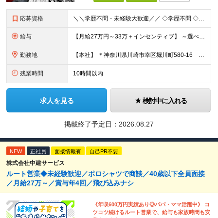
応募資格
＼＼学歴不問・未経験大歓迎／／ ◇学歴不問 ◇社会⼈・職種・業種未経験大歓迎 ☆ー・ー・ー・ー・ー・ー・ー・ー・ー・ー・ー☆ 「今の人生を変えたい。」「本気で稼ぎたい。」 面接ではその想いを
給与
【⽉給27万円～33万＋インセンティブ】 ～選べる給与制度～ 固定給とインセンティブの割合を選択することが可能◎ ⾯接時にご相談可能です！ ￣￣￣￣￣￣￣￣￣￣￣￣￣￣￣￣￣￣￣ 月収27万円の場合
勤務地
【本社】 ＊神奈川県川崎市幸区堀川町580-16 川崎テックセンター9階 ※転勤はありません ※受動喫煙対策あり(オフィス内分煙)
残業時間
10時間以内
求人を見る
検討中に入れる
掲載終了予定日：
2026.08.27
NEW
正社員
面接情報有
自己PR不要
株式会社中建サービス
ルート営業◆未経験歓迎／ポロシャツで商談／40歳以下全員面接
／月給27万～／賞与年4回／飛び込みナシ
《年収600万円実績あり◎パパ・ママ活躍中》 コ
ツコツ続けるルート営業で、給与も家族時間も安