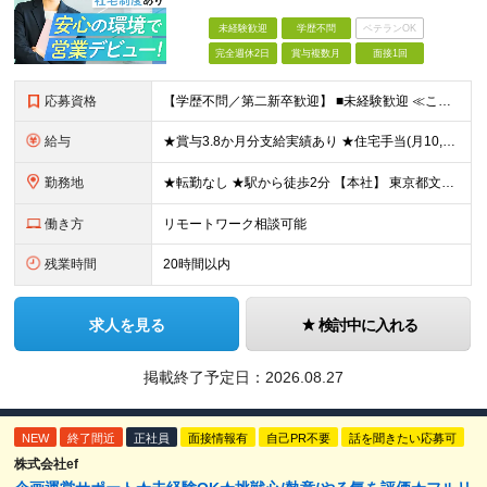
未経験歓迎
学歴不問
ベテランOK
完全週休2日
賞与複数月
面接1回
応募資格
【学歴不問／第二新卒歓迎】 ■未経験歓迎 ≪こんなお悩みを抱えていてもOK！≫ □ ノルマなどのプレッシャーは苦手な方 →個人ノルマなしのためご安心して始められます！ □ ITの知識が無い方 →入社
給与
★賞与3.8か月分支給実績あり ★住宅手当(月10,000円)や社宅制度(家賃の半額を会社が負担)あり 月給23万5000円～30万円＋交通費＋各種手当＋賞与年2回 ※経験やスキルを考慮して決定い
勤務地
★転勤なし ★駅から徒歩2分 【本社】 東京都文京区大塚５丁目６－１５ワイビル４０２ (変更の範囲)上記を除く当社関連勤務地
働き方
リモートワーク相談可能
残業時間
20時間以内
求人を見る
検討中に入れる
掲載終了予定日：
2026.08.27
NEW
終了間近
正社員
面接情報有
自己PR不要
話を聞きたい応募可
株式会社ef