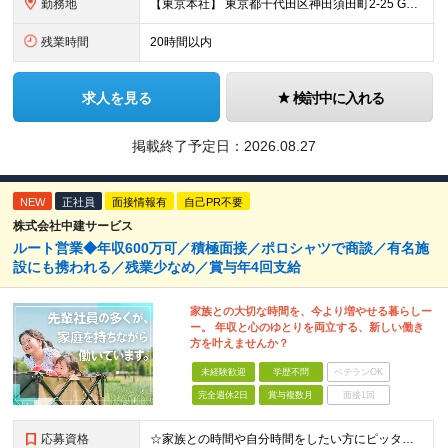
勤務地
【東京本社】 東京都千代田区神田須田町2-25 GYB秋葉原11F ※変更の範囲：上記を除く当社関連勤務地（東京都千代田区及び大阪営業所）
残業時間
20時間以内
求人を見る
検討中に入れる
掲載終了予定日：
2026.08.27
NEW
正社員
面接情報有
自己PR不要
株式会社中建サービス
ルート営業◆年収600万可／積極面接／ポロシャツで商談／有名施
設にも携われる／残業少なめ／賞与年4回支給
家族との大切な時間を、今より増やせる暮らしー
ー。 年収と心のゆとりを両立する、新しい働き
方を叶えませんか？
未経験歓迎
学歴不問
ベテランOK
完全週休2日
賞与複数月
面接1回
応募資格
☆家族との時間や自分時間をしたい方にピッタリの環境です ◆要普通自動車運転免許（AT限定可） ◆学歴不問 ★こんな方にピッタリです！ ・フットワーク軽く行動できる方 ・人の話に素直に耳を傾けられる方