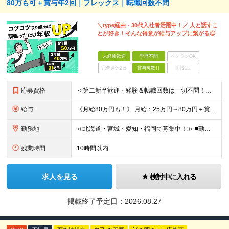
80万も可＋賞与年2回｜フレックス｜転職回数不問
＼type経由・30代入社者活躍中！／ 人と話すこ
とが好き！そんな得意が給与アップに繋がる◎
未経験歓迎
学歴不問
ベテランOK
完全週休2日
賞与複数月
面接1回
応募資格
＜第二新卒歓迎・経験＆転職回数は一切不問！先入観を持たずに、まずは多くの方と面接したいと考えています＞ ◆未経験OK ◆学歴不問 ◆簡単なPC入力に抵抗がない方 ◆普通自動車免許をお持ちの方 《代
給与
《月給80万円も！》 月給：25万円～80万円＋賞与年2回 ※残業代は別途支給します ※試用期間は2ヶ月（待遇・給与・雇用形態に差異はありません） ※経験・スキルに応じて決定します
勤務地
≪北海道・宮城・愛知・福岡で募集中！≫ ■勤務地 北海道、宮城県、愛知県、福岡県の各拠点で募集いたします。 ■本社 東京都港区六本木4丁目1番16号 六本木ハイツB1階 ※転勤あり ※入社後1か
残業時間
10時間以内
求人を見る
検討中に入れる
掲載終了予定日：
2026.08.27