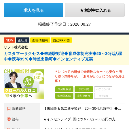
求人を見る
検討中に入れる
掲載終了予定日：
2026.08.27
NEW
正社員
面接情報有
自己PR不要
リフト株式会社
カスタマーサクセス◆未経験歓迎◆育成体制充実◆20～30代活躍
中◆既存99％◆時差出勤可◆インセンティブ充実
＊1～2ヶ月の研修で未経験スタートも安心＊ 寄
り添う気持ちが、「ありがとう」につながるお仕
事！
未経験歓迎
学歴不問
ベテランOK
完全週休2日
賞与複数月
面接1回
応募資格
【未経験＆第二新卒歓迎！20～30代活躍中】 ◆学歴不問 ◆社会人経験が1年以上ある方（職種・業種は不問） ◆普通自動車免許（AT限定可）必須 ＼こんな方をお待ちしています／ ・当社のビジョンに共感
給与
★インセンティブ1回につき70万～80万円の支給実績も！ ■月給30万円～40万円＋賞与（インセンティブ）年2回 ※上記には、固定残業代（月30時間分／54,800円～73,000円）を含んでいます