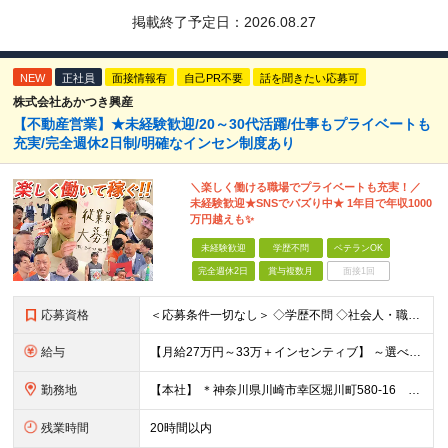
掲載終了予定日：
2026.08.27
NEW
正社員
面接情報有
自己PR不要
話を聞きたい応募可
株式会社あかつき興産
【不動産営業】★未経験歓迎/20～30代活躍/仕事もプライベートも
充実/完全週休2日制/明確なインセン制度あり
＼楽しく働ける職場でプライベートも充実！／
未経験歓迎★SNSでバズり中★ 1年目で年収1000
万円越えも✨
未経験歓迎
学歴不問
ベテランOK
完全週休2日
賞与複数月
面接1回
応募資格
＜応募条件一切なし＞ ◇学歴不問 ◇社会⼈・職種・業種未経験歓迎 ◇基本的なPCスキルをお持ちの⽅
給与
【⽉給27万円～33万＋インセンティブ】 ～選べる給与制度～ 固定給とインセンティブの割合を選択することが可能◎ ⾯接時にご相談可能です！ ￣￣￣￣￣￣￣￣￣￣￣￣￣￣￣￣￣￣￣ 月収27万円の場合
勤務地
【本社】 ＊神奈川県川崎市幸区堀川町580-16 川崎テックセンター9階 ※転勤はありません ※受動喫煙対策あり(オフィス内分煙)
残業時間
20時間以内