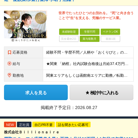
世界でたったひとつのお別れを。 "死"と向き合う
ことで"生"を支える、究極のサービス業。
未経験歓迎
学歴不問
ベテランOK
完全週休2日
賞与複数月
面接1回
応募資格
経験不問・学歴不問／人柄や「おくりびと」の仕事への興味を重視します！ ■普通自動車免許をお持ちの方（AT限定可） ※現場間の移動等で運転の頻度が高いため、運転に抵抗のない方を想定しています 《以下
給与
★関東 「納棺」社内試験合格後は月給37.4万円以上可能 月給35万4327円～65万674円（住宅手当2万円、固定残業代40時間分／月7万9327円～含む）+各種手当+賞与年2回 ※固定残業時間
勤務地
関東エリアもしくは函館南エリアに勤務／転勤なし ＜関東エリア＞ 配属先拠点を中心に一都三県にてお仕事をしていただきます。 ご希望を伺ったうえで、募集状況に応じていずれかの勤務地に配属となります。
求人を見る
検討中に入れる
掲載終了予定日：
2026.08.27
NEW
正社員
自己PR不要
話を聞きたい応募可
株式会社Ｂｉｌｌｉｏｎａｉｒｅ