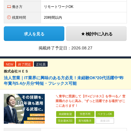
働き方
リモートワークOK
残業時間
20時間以内
求人を見る
検討中に入れる
掲載終了予定日：
2026.08.27
NEW
終了間近
正社員
株式会社ＨＥＳ
法人営業｜IT業界に興味のある方必見！未経験OK*20代活躍中*昨
年賞与5.4か月分*時短・フレックス可能
＼青学に受講して【IT×ビジネス】を学べる／ 営
業職のさらに高み、⁺ずっと活躍できる場所⁺がこ
こにあります！
未経験歓迎
学歴不問
ベテランOK
完全週休2日
賞与複数月
面接1回