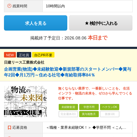
残業時間
10時間以内
求人を見る
検討中に入れる
本日まで
掲載終了予定日：
2026.08.06
NEW
正社員
自己PR不要
日建リース工業株式会社
企画営業(物流)◆未経験歓迎◆新規部署のスタートメンバー◆賞与
年2回◆月1万円～住める社宅◆有給取得率84％
無くならない業界で、一番新しいことを。 生活
インフラ・物流の未来を、ゼロから学んでつくる
仕事です。
未経験歓迎
学歴不問
ベテランOK
完全週休2日
賞与複数月
面接1回
応募資格
＜職種・業界未経験OK！＞ ◆学歴不問 ＜こんな方は、ぜひご応募ください！＞ □社会に影響を与えるスケールの大きな仕事に挑戦したい □人と話しながら、物事を前に進めることが好き □専門知識を身につけ