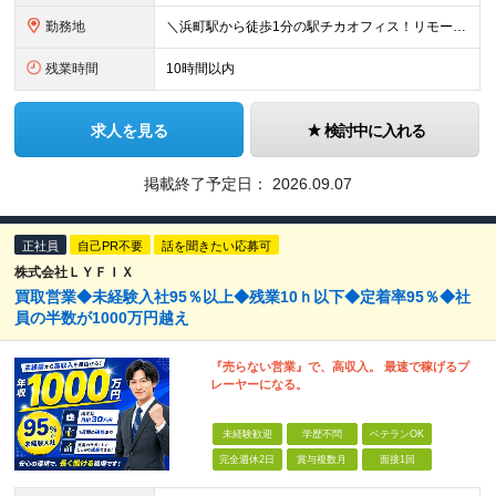
勤務地
＼浜町駅から徒歩1分の駅チカオフィス！リモート勤務可◎／ 【本社】東京都中央区日本橋浜町2-31-1 浜町センタービル9F (変更の範囲)上記を除く当社関連勤務地
残業時間
10時間以内
求人を見る
検討中に入れる
掲載終了予定日：
2026.09.07
正社員
自己PR不要
話を聞きたい応募可
株式会社ＬＹＦＩＸ
買取営業◆未経験入社95％以上◆残業10ｈ以下◆定着率95％◆社
員の半数が1000万円越え
『売らない営業』で、高収入。 最速で稼げるプ
レーヤーになる。
未経験歓迎
学歴不問
ベテランOK
完全週休2日
賞与複数月
面接1回