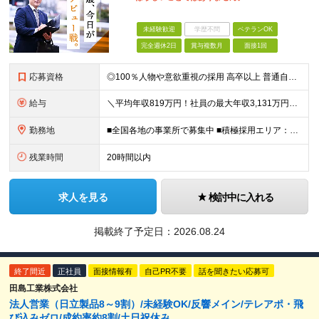
未経験歓迎
学歴不問
ベテランOK
完全週休2日
賞与複数月
面接1回
応募資格
◎100％人物や意欲重視の採用 高卒以上 普通自動車第一種運転免許取得者（AT限定可） ★職歴は全く問いません！ 前向きにコツコツと向き合える方であれば結果がついてくるお仕事です。 現職・無職、正社
給与
＼平均年収819万円！社員の最大年収3,131万円／ ＼2人に1人が年収700万円以上／ ＼5人に1人が年収1,000万円以上！／ 固定給だけで、年収524万円も可能！ インセンティブだけでなく固定給
勤務地
■全国各地の事業所で募集中 ■積極採用エリア：東京・神奈川・埼玉・千葉・愛知 ※希望の勤務地で働ける！通勤可能な事業所を選定していきます ※地元に戻って働きたいUターン希望者も歓迎します！ ※社用車を
残業時間
20時間以内
求人を見る
検討中に入れる
掲載終了予定日：
2026.08.24
終了間近
正社員
面接情報有
自己PR不要
話を聞きたい応募可
田島工業株式会社
法人営業（日立製品8～9割）/未経験OK/反響メイン/テレアポ・飛
び込みゼロ/成約率約8割/土日祝休み