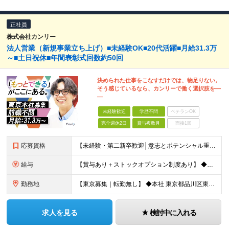
正社員
株式会社カンリー
法人営業（新規事業立ち上げ）■未経験OK■20代活躍■月給31.3万
～■土日祝休■年間表彰式回数約50回
決められた仕事をこなすだけでは、物足りない。
そう感じているなら、カンリーで働く選択肢を―
―
未経験歓迎
学歴不問
ベテランOK
完全週休2日
賞与複数月
面接1回
応募資格
【未経験・第二新卒歓迎│意志とポテンシャル重視の採用｜学歴不問】 ＼こんな方に最適です／ ◆「決められた仕事をこなすだけ」に物足りなさを感じている方 ◆目標に向かってPDCAを立て、達成・未達成の要
給与
【賞与あり＋ストックオプション制度あり】 ◆月給31.3万円〜39万円 ※固定残業代（45時間分：82,969円〜102,994円）を含みます。 45時間を超えた場合は別途全額支給します。 ※ご経
勤務地
【東京募集｜転勤無し】 ◆本社 東京都品川区東品川2丁目2-20 天王洲オーシャンスクエア6F ※(変更の範囲)当社関連勤務地
求人を見る
検討中に入れる