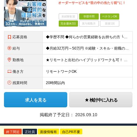
オーダーサービスを“世の中の当たり前”に！
未経験歓迎
学歴不問
ベテランOK
完全週休2日
賞与複数月
面接1回
応募資格
◆学歴不問 ◆何らかの営業経験をお持ちの方 └業界／無形商材・有形商材／個人向け・法人向けは不問！ ★こんな方にピッタリ！ □お客様の本質的な課題に向き合い、喜ばせたい方 □会社の成長に貢献できる実
給与
◆月給32万円～50万円 ※経験・スキル・前職の給与を考慮の上、当社規定により決定いたします ※上記月給には固定残業代（月40時間分／59,600円～）が含まれます。超過分は全額支給いたします ※試用
勤務地
★リモートと出社のハイブリッドワークも可！ ★大阪・東京・福岡で同時募集 大阪本社、東京拠点、福岡拠点のいずれかへ配属となります。 希望を考慮して決定します。 【大阪本社】 大阪府大阪市中央区上本
働き方
リモートワークOK
残業時間
20時間以内
求人を見る
検討中に入れる
掲載終了予定日：
2026.09.10
終了間近
正社員
面接情報有
自己PR不要