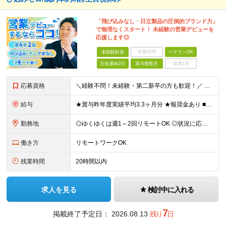
「飛び込みなし・日立製品の圧倒的ブランド力」
で無理なくスタート！ 未経験の営業デビューを
応援します◎
未経験歓迎
学歴不問
ベテランOK
完全週休2日
賞与複数月
面接1回
応募資格
＼経験不問！未経験・第二新卒の方も歓迎！／ 人柄重視の採用を実施中！ 「未経験だけれど営業デビューしたい」 そんな想いをお持ちの方、大歓迎です◎ 実際に、未経験スタートの先輩も多数活躍しています！
給与
★賞与昨年度実績平均3.3ヶ月分 ★報奨金あり ■月給23万～30万円＋各種手当＋賞与年2回 ※経験、スキルなどを考慮したうえ、決定します ※残業代は全額支給いたします ※試用期間3ヵ月あり。期間
勤務地
◎ゆくゆくは週1～2回リモートOK ◎状況に応じて直行直帰可 ◎転勤はありません 【本社】 東京都千代田区神田三崎町3-10-16 【埼玉営業所】 埼玉県さいたま市北区日進町1-683-3 (変
働き方
リモートワークOK
残業時間
20時間以内
求人を見る
検討中に入れる
7
掲載終了予定日：
2026.08.13
残り
日