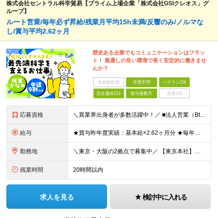
株式会社セントラル科学貿易【プライム上場企業「株式会社GSIクレオス」グ
ループ】
ルート営業/毎年必ず昇給/残業月平均15h未満/反響のみ/ノルマな
し/賞与平均2.62ヶ月
歴史ある企業でもコミュニケーションはフラッ
ト！ 風通しの良い環境で長く安定的に働きませ
んか？
未経験歓迎
学歴不問
ベテランOK
完全週休2日
賞与複数月
面接1回
応募資格
＼異業界出身者が多数活躍中！／ ■法人営業（BtoB）の経験をお持ちの方 ■普通自動車免許（AT限定可）をお持ちの方※入社までの取得可 ■理系のバックグラウンドをお持ちの方 （バイオサイエンスや自然科
給与
★賞与昨年度実績：基本給×2.62ヶ月分 ★毎年必ず昇給する経験給制度あり！ ■月給：23万5000円〜45万円＋賞与年2回 ※経験・スキルを考慮し、当社規定の「バンド（等級）」に合わせて決定します
勤務地
＼東京・大阪の2拠点で募集中／ 【東京本社】東京都江東区亀戸1-28-6 【大阪支店】大阪府大阪市東淀川区東中島1-13-25 ※ご希望の勤務地を考慮します。当面転勤は想定していません。 ご本人の希
残業時間
20時間以内
求人を見る
検討中に入れる