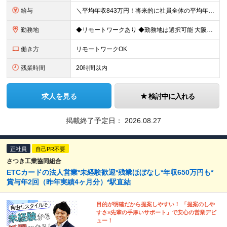
給与
＼平均年収843万円！将来的に社員全体の平均年収1000万円を目指しています／ 月給25万円〜40万円＋賞与年2回＋決算賞与 ※試用期間3ヵ月あり。期間中の給与・待遇の差異はありません
勤務地
◆リモートワークあり ◆勤務地は選択可能 大阪本社もしくは東京本社のいずれかにて勤務となります。 【大阪本社】 大阪府吹田市江坂町1-23-38 F&Mビル 【東京本社】 東京都中央区京橋1-2
働き方
リモートワークOK
残業時間
20時間以内
求人を見る
検討中に入れる
掲載終了予定日：
2026.08.27
正社員
自己PR不要
さつき工業協同組合
ETCカードの法人営業*未経験歓迎*残業ほぼなし*年収650万円も*
賞与年2回（昨年実績4ヶ月分）*駅直結
目的が明確だから提案しやすい！ 「提案のしや
すさ×先輩の手厚いサポート」で安心の営業デビ
ュー！