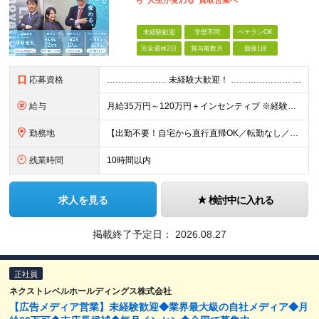
ら“人生が変わる”買取営業へ
未経験歓迎
学歴不問
ベテランOK
完全週休2日
賞与複数月
面接1回
応募資格
………………… 未経験大歓迎！ ………………… 必要なのは、普通自動車免許のみ。 学歴・経験は一切不問です！ ★先輩たちの前職★ 事務職、飲食スタッフ、不動産・保険の営業など さまざまなバックグラウ
給与
月給35万円～120万円＋インセンティブ ※経験やスキルを考慮し優遇します ※1カ月に1回のFB面談をもとに、給与の査定を行います 「売る」のではなく「買い取る」営業なので、未経験スタートでも成果が
勤務地
【出勤不要！自宅から直行直帰OK／転勤なし／業績拡大につき大阪市に新拠点オープン♪】 大阪府大阪市中央区農人橋3丁目2-7 堺筋本町千寿ビル6F
残業時間
10時間以内
求人を見る
検討中に入れる
掲載終了予定日：
2026.08.27
正社員
ネクストレベルホールディングス株式会社
【広告メディア営業】未経験歓迎◆業界最大級の自社メディア◆月