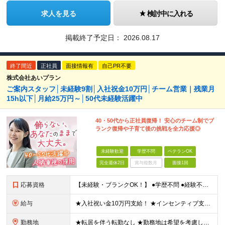
求人を見る
検討中に入れる
掲載終了予定日：
2026.08.17
終了間近
正社員
面接情報有
自己PR不要
株式会社あいプラン
ご案内スタッフ│未経験9割│入社祝金10万円│チーム営業｜残業月
15h以下│月給25万円～│50代未経験活躍中
40・50代から正社員復帰！ 安心のチーム制でブ
ランク復帰や子育て後の挑戦を全力応援◎
未経験歓迎
学歴不問
ベテランOK
完全週休2日
賞与複数月
面接1回
応募資格
【未経験・ブランクOK！】 ●学歴不問 ●経験不問 ★こんな方にピッタリです！ ・子育てが落ち着き現場復帰を考えている方 ・チームで協力して働くのが好きな方 ・1人で抱え込まず、周りと助け合いたい方
給与
★入社祝い金10万円支給！ ★インセンティブ支給額30万円の実例あり ★入社初年度から年収400万円も可能 月給25万3,100円＋成績手当（インセンティブ） ※固定残業代（30時間分・4万6,2
勤務地
★転居を伴う転勤なし ★勤務地は希望を考慮し決定いたします ＜調布支店＞ 東京都調布市小島町2-45-21 千早ビル2F 202号室 ＜高井戸支店＞ 東京都杉並区宮前1-19-19 あいプラン日本