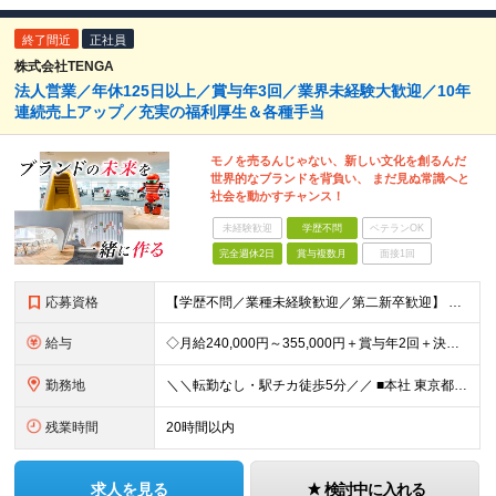
終了間近
正社員
株式会社TENGA
法人営業／年休125日以上／賞与年3回／業界未経験大歓迎／10年
連続売上アップ／充実の福利厚生＆各種手当
モノを売るんじゃない、新しい文化を創るんだ
世界的なブランドを背負い、 まだ見ぬ常識へと
社会を動かすチャンス！
未経験歓迎
学歴不問
ベテランOK
完全週休2日
賞与複数月
面接1回
応募資格
【学歴不問／業種未経験歓迎／第二新卒歓迎】 これまでの営業スタイルや経験年数よりも、 あなた自身の人物面と現場での行動力を最重視した採用を行います。 新しい文化を創り出す当社のビジネスに、 情熱を持っ
給与
◇月給240,000円～355,000円＋賞与年2回＋決算賞与+インセンティブ ※経験や能力などを考慮し、決定 ※固定残業代は、時間外労働の有無に関わらず月25時間分を、月4万円～5万9,000円支給
勤務地
＼＼転勤なし・駅チカ徒歩5分／／ ■本社 東京都中央区晴海1-8-12 晴海トリトンスクエア オフィスタワーZ棟 11F
残業時間
20時間以内
求人を見る
検討中に入れる