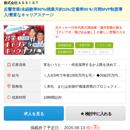
株式会社ＡＳＳＩＳＴ
反響営業/未経験率90%/残業月約10h/定着率90％/月間MVP制度導
入/豊富なキャリアステージ
元サッカー日本代表大津祐樹・酒井宏樹が創る
【テレアポ・飛び込み無し】の新しい営業のカタ
チ。
未経験歓迎
学歴不問
ベテランOK
完全週休2日
賞与複数月
面接1回
応募資格
実をいうと・・・何名採用するか上限を決めていません！ なので、カルチャーフィットする方は【全員採用】します！ ＼弊社のカルチャーに合う方／ □人に喜んでもらうことが好き □何かに打ち込む人を応援した
給与
＼入社5年で年収1000万円も可／ ◆月給25万円～70万円＋賞与 ※経験・能力などを考慮の上、決定いたします。 ※残業代は別途全額支給いたします。 ※試用期間は6ヶ月です。その間の雇用形態は契約
勤務地
＼本社、または全国47都道府県のプロジェクト先／ ◎希望に合わせた勤務地でご活躍いただけます！ ◎引っ越しを伴う転勤はございません。 【本社】 東京都中央区銀座1-7-16 コミット銀座ビル4F
残業時間
10時間以内
求人を見る
検討中に入れる
7
掲載終了予定日：
2026.08.13
残り
日