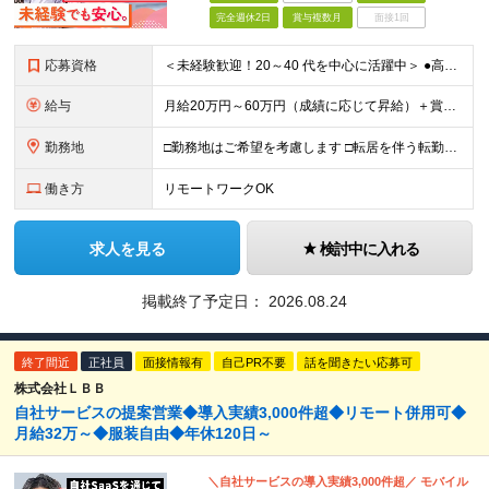
完全週休2日
賞与複数月
面接1回
応募資格
＜未経験歓迎！20～40 代を中心に活躍中＞ ●高卒以上 ●業界・業種未経験OK <こんな方を歓迎します> ・公私ともに生涯活かせる専門知識を身につけたい方 ・ライフステージが変わってもキャリアを築
給与
月給20万円～60万円（成績に応じて昇給）＋賞与年4回 ※前職給与・経験・年齢・能力を考慮の上、決定します ※試用期間3ヶ月あり（期間中の待遇に変更なし） ※入社後2年間は、研修期間として初期補給制
勤務地
□勤務地はご希望を考慮します □転居を伴う転勤はありません ●首都圏第七FA支社 東京都港区虎ノ門3-17-1 TOKYU REIT虎ノ門ビル4F ​●つくばFA支社 茨城県つくば市竹園1-6
働き方
リモートワークOK
求人を見る
検討中に入れる
掲載終了予定日：
2026.08.24
終了間近
正社員
面接情報有
自己PR不要
話を聞きたい応募可
株式会社ＬＢＢ
自社サービスの提案営業◆導入実績3,000件超◆リモート併用可◆
月給32万～◆服装自由◆年休120日～
＼自社サービスの導入実績3,000件超／ モバイル