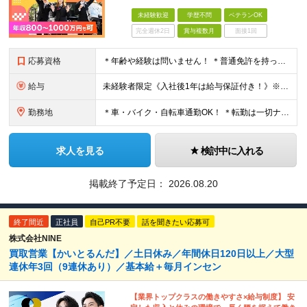
未経験歓迎
学歴不問
ベテランOK
完全週休2日
賞与複数月
面接1回
応募資格
＊年齢や経験は問いません！ ＊普通免許を持っていればOK！ ◆学歴不問 ◆未経験歓迎 ◆普通自動車免許（AT限定可） ＼こんな方にオススメ！／ ◇車の運転が得意な方 ◇観光に興味がある、または好き
給与
未経験者限定《入社後1年は給与保証付き！》※規定有 ◆配属後3ヶ月間：月給40万円を補償 ◆その後の9ヶ月間：月給35万円を補償 新人を含む平均月収は"57万円"、平均年収は"600万円"です。 未経
勤務地
＊車・バイク・自転車通勤OK！ ＊転勤は一切ナシ！ ＊U・Iターン歓迎！ 【千住営業所】 東京都足立区足立三丁目26番13号 (変更の範囲)上記を除く当社関連勤務地
求人を見る
検討中に入れる
掲載終了予定日：
2026.08.20
終了間近
正社員
自己PR不要
話を聞きたい応募可
株式会社NINE
買取営業【かいとるんだ】／土日休み／年間休日120日以上／⼤型
連休年3回（9連休あり）／基本給＋毎⽉インセン
【業界トップクラスの働きやすさ×給与制度】 安