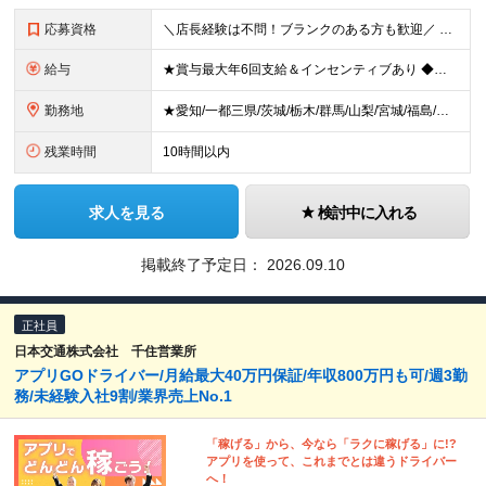
応募資格
＼店長経験は不問！ブランクのある方も歓迎／ ◆車業界でのご経験（目安として5年以上） ※新車・中古販売店やレンタカー店など販売・整備など職種は問いません。 ◆マネジメントの経験（業種不問） ◆普通自動
給与
★賞与最大年6回支給＆インセンティブあり ◆月給38万円以上～65万円＋インセンティブ＋各種手当＋賞与最大年6回 ※経験・スキルなどを考慮のうえ、決定いたします。 ※試用期間3ヶ月あり。（試用期間中は
勤務地
★愛知/一都三県/茨城/栃木/群馬/山梨/宮城/福島/岩手/岐阜 ◆東京 練馬店／東京都練馬区豊玉北4-22-5 八王子店／東京都八王子市高倉町12-9 足立店／東京都足立区西伊興1-1-1 ◆神
残業時間
10時間以内
求人を見る
検討中に入れる
掲載終了予定日：
2026.09.10
正社員
日本交通株式会社 千住営業所
アプリGOドライバー/月給最大40万円保証/年収800万円も可/週3勤
務/未経験入社9割/業界売上No.1
「稼げる」から、今なら「ラクに稼げる」に!?
アプリを使って、これまでとは違うドライバー
へ！