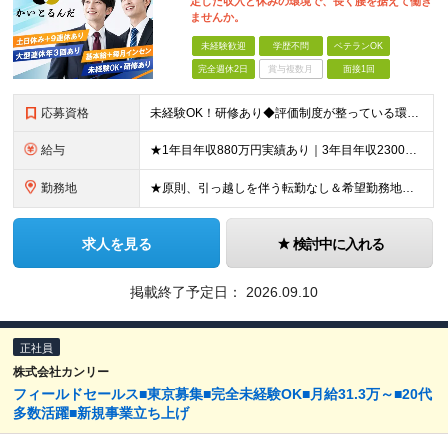
定した収⼊と休みの環境で、⻑く腰を据えて働き
ませんか。
未経験歓迎
学歴不問
ベテランOK
完全週休2日
賞与複数月
面接1回
応募資格
未経験OK！研修あり◆評価制度が整っている環境で働きたい方・休みと収入が安定してる環境で長く働きたい方歓迎 ★業界経験、営業経験⼀切不問 ★PCスキル不問 ★学歴不問 ★今の環境に満⾜できない⽅、ぜ
給与
★1年目年収880万円実績あり｜3年目年収2300万円実績あり｜未経験スタートで月給30万円以上保証 ＜新宿／錦糸町／新橋／渋谷／大森＞ ★月給40万円＋毎月インセンティブ＋交通費＋各種手当＋特別
勤務地
★原則、引っ越しを伴う転勤なし＆希望勤務地確約 札幌／青森／八戸／仙台／宇都宮／水戸／新宿／錦糸町／立川／横浜／大宮／千葉／静岡／名古屋／沼津／浜松／豊橋／新潟／長野／富山／金沢／高松／松山／広島／
求人を見る
検討中に入れる
掲載終了予定日：
2026.09.10
正社員
株式会社カンリー
フィールドセールス■東京募集■完全未経験OK■月給31.3万～■20代
多数活躍■新規事業立ち上げ