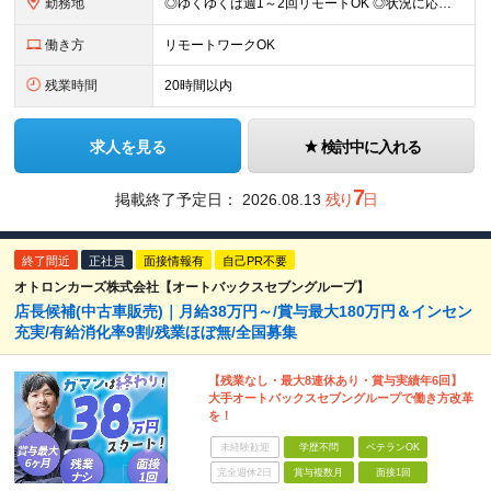
勤務地
◎ゆくゆくは週1～2回リモートOK ◎状況に応じて直行直帰可 ◎転勤はありません 【本社】 東京都千代田区神田三崎町3-10-16 【埼玉営業所】 埼玉県さいたま市北区日進町1-683-3 (変
働き方
リモートワークOK
残業時間
20時間以内
求人を見る
検討中に入れる
7
掲載終了予定日：
2026.08.13
残り
日
終了間近
正社員
面接情報有
自己PR不要
オトロンカーズ株式会社【オートバックスセブングループ】
店長候補(中古車販売)｜月給38万円～/賞与最大180万円＆インセン
充実/有給消化率9割/残業ほぼ無/全国募集
【残業なし・最大8連休あり・賞与実績年6回】
大手オートバックスセブングループで働き方改革
を！
未経験歓迎
学歴不問
ベテランOK
完全週休2日
賞与複数月
面接1回