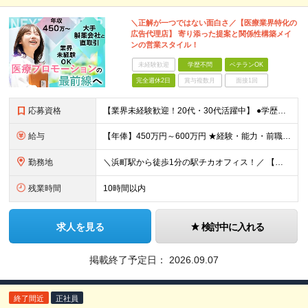
＼正解が一つではない面白さ／【医療業界特化の
広告代理店】 寄り添った提案と関係性構築メイ
ンの営業スタイル！
未経験歓迎
学歴不問
ベテランOK
完全週休2日
賞与複数月
面接1回
応募資格
【業界未経験歓迎！20代・30代活躍中】 ●学歴不問 ●何らかの営業経験をお持ちの方（職種・業界・年数不問） ★無形営業・有形営業どちらの経験も活かせます！ ＼こんな方にピッタリの環境です／ ★テレ
給与
【年俸】450万円～600万円 ★経験・能力・前職の給与等を最大限考慮の上、当社規定により決定します。 ※年俸額を12分割し、月々1/12（37.5万円～50万円）ずつ支給します。 ※月額に調整給と
勤務地
＼浜町駅から徒歩1分の駅チカオフィス！／ 【本社】東京都中央区日本橋浜町2-31-1 浜町センタービル9F (変更の範囲)上記を除く当社関連勤務地
残業時間
10時間以内
求人を見る
検討中に入れる
掲載終了予定日：
2026.09.07
終了間近
正社員