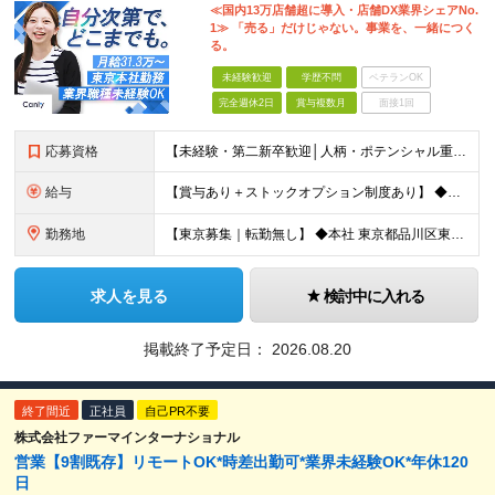
≪国内13万店舗超に導入・店舗DX業界シェアNo.
1≫ 「売る」だけじゃない。事業を、一緒につく
る。
未経験歓迎
学歴不問
ベテランOK
完全週休2日
賞与複数月
面接1回
応募資格
【未経験・第二新卒歓迎│人柄・ポテンシャル重視の採用｜学歴不問】 ＼こんな方に最適です／ ◆目標に向かってPDCAを立て、達成・未達成の要因を自分の言葉で語れる方 ◆変化のスピードが早い環境でも、前
給与
【賞与あり＋ストックオプション制度あり】 ◆月給31.3万円〜39万円 ※固定残業代（45時間分：82,969円〜102,994円）を含みます。 45時間を超えた場合は別途全額支給します。 ※ご経
勤務地
【東京募集｜転勤無し】 ◆本社 東京都品川区東品川2丁目2-20 天王洲オーシャンスクエア6F ※(変更の範囲)当社関連勤務地
求人を見る
検討中に入れる
掲載終了予定日：
2026.08.20
終了間近
正社員
自己PR不要
株式会社ファーマインターナショナル
営業【9割既存】リモートOK*時差出勤可*業界未経験OK*年休120
日