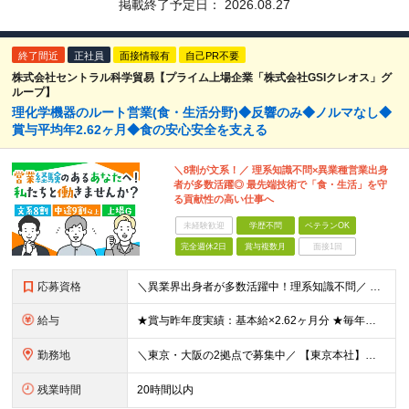
掲載終了予定日：
2026.08.27
終了間近
正社員
面接情報有
自己PR不要
株式会社セントラル科学貿易【プライム上場企業「株式会社GSIクレオス」グ
ループ】
理化学機器のルート営業(食・生活分野)◆反響のみ◆ノルマなし◆
賞与平均年2.62ヶ月◆食の安心安全を支える
＼8割が文系！／ 理系知識不問×異業種営業出身
者が多数活躍◎ 最先端技術で「食・生活」を守
る貢献性の高い仕事へ
未経験歓迎
学歴不問
ベテランOK
完全週休2日
賞与複数月
面接1回
応募資格
＼異業界出身者が多数活躍中！理系知識不問／ ■法人営業（BtoB）の経験をお持ちの方 ■普通自動車免許（AT限定可）をお持ちの方※入社までの取得可 ※学歴不問 ～求める人物像について～ ・明るく礼儀
給与
★賞与昨年度実績：基本給×2.62ヶ月分 ★毎年必ず昇給する経験給制度あり！ ■月給：23万5000円〜45万円＋賞与年2回 ※経験・スキルを考慮し、当社規定の「バンド（等級）」に合わせて決定します
勤務地
＼東京・大阪の2拠点で募集中／ 【東京本社】東京都江東区亀戸1-28-6 【大阪支店】大阪府大阪市東淀川区東中島1-13-25 ※ご希望の勤務地を考慮します。当面転勤は想定していません。 ご本人の希
残業時間
20時間以内