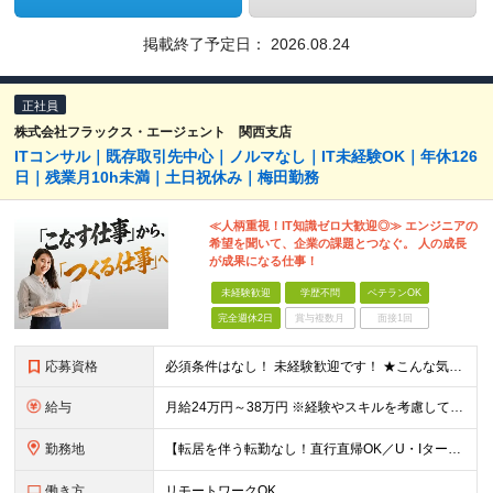
掲載終了予定日：
2026.08.24
正社員
株式会社フラックス・エージェント 関西支店
ITコンサル｜既存取引先中心｜ノルマなし｜IT未経験OK｜年休126
日｜残業月10h未満｜土日祝休み｜梅田勤務
≪人柄重視！IT知識ゼロ大歓迎◎≫ エンジニアの
希望を聞いて、企業の課題とつなぐ。 人の成長
が成果になる仕事！
未経験歓迎
学歴不問
ベテランOK
完全週休2日
賞与複数月
面接1回
応募資格
必須条件はなし！ 未経験歓迎です！ ★こんな気持ち、ありませんか？ □毎月の数字に追われるのがしんどい □売って終わりの関係にモヤモヤする □お客様ともっと長く付き合いたい □IT業界に興味はある
給与
月給24万円～38万円 ※経験やスキルを考慮して決定します ※試用期間6ヵ月（期間中の待遇、雇用形態に差異なし）
勤務地
【転居を伴う転勤なし！直行直帰OK／U・Iターン歓迎】 大阪府大阪市北区梅田2-5-6 桜橋八千代ビル 3階 (変更の範囲)上記を除く当社関連勤務地
働き方
リモートワークOK