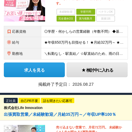
す。
未経験歓迎
学歴不問
ベテランOK
完全週休2日
賞与複数月
面接1回
応募資格
◎学歴・何かしらの営業経験（年数不問） ◆基本的なPCスキル（Excel、Wordの基本操作） ◆営業経験をお持ちの方 ★扱う商材や過去の実績は全く問いません！ 「ワークライフバランスを重視したい
給与
★年収650万円も目指せる！ ★月給32万円～ ★年間休日131日(昨年実績)／残業ほぼなし ■基本給28万円〜33万円＋諸手当＋賞与年2回（昨年実績4ヶ月分の支給実績あり） ※経験・能力を考慮の
勤務地
＼転勤なし・駅直結／ ☆駅直結のため、雨の日も濡れずに快適に通勤できます！☆ ■本社 東京都中野区本町2-46-1中野坂上サンブライトツイン9F ※(変更の範囲)上記を除く当組関連勤務地
求人を見る
検討中に入れる
掲載終了予定日：
2026.08.27
正社員
自己PR不要
話を聞きたい応募可
株式会社Life Innovation
出張買取営業／未経験歓迎／月給35万円～／年収UP率100％
売り込まない営業で、月収72万円。 未経験か