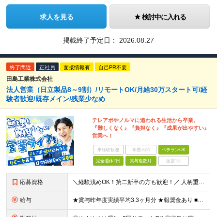
求人を見る
検討中に入れる
掲載終了予定日：
2026.08.27
終了間近
正社員
面接情報有
自己PR不要
田島工業株式会社
法人営業（日立製品8～9割）/リモートOK/月給30万スタート可/経
験者歓迎/既存メイン/残業少なめ
テレアポやノルマに追われる生活から卒業。
『難しくなく』『負担なく』『成果が出やすい』
営業へ！
未経験歓迎
学歴不問
ベテランOK
完全週休2日
賞与複数月
面接1回
応募資格
＼経験浅めOK！第二新卒の方も歓迎！／ 人柄重視の採用を実施中！ 「今の環境や働き方を変えたい」 そんな想いをお持ちの方、大歓迎です◎ 実際に、様々な経歴を持つ先輩も多数活躍しています！ ★営業経験
給与
★賞与昨年度実績平均3.3ヶ月分 ★報奨金あり ■月給26万～32万円＋各種手当＋賞与年2回 ※経験、スキルなどを考慮したうえ、決定します ※残業代は全額支給いたします ※試用期間3ヵ月あり。期間