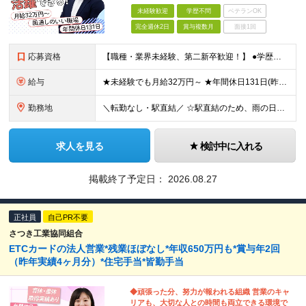
未経験歓迎
学歴不問
ベテランOK
完全週休2日
賞与複数月
面接1回
応募資格
【職種・業界未経験、第二新卒歓迎！】 ●学歴不問 ★こんな方にぴったりです★ ・人と話すのが好きで、コミュニケーションを大切にできる方 ・ノルマでギスギスした雰囲気がなく、温かい職場で働きたい方 ・
給与
★未経験でも月給32万円～ ★年間休日131日(昨年実績)／残業ほぼなし ■基本給28万円〜33万円＋諸手当＋賞与年2回（昨年実績4ヶ月分の支給実績あり） ※経験・能力を考慮の上決定します。 ※上
勤務地
＼転勤なし・駅直結／ ☆駅直結のため、雨の日も濡れずに快適に通勤できます！☆ ■本社 東京都中野区本町2-46-1中野坂上サンブライトツイン9F ※(変更の範囲)上記を除く当組関連勤務地
求人を見る
検討中に入れる
掲載終了予定日：
2026.08.27
正社員
自己PR不要
さつき工業協同組合
ETCカードの法人営業*残業ほぼなし*年収650万円も*賞与年2回
（昨年実績4ヶ月分）*住宅手当*皆勤手当
◆頑張った分、努力が報われる組織 営業のキャ
リアも、大切な人との時間も両立できる環境で