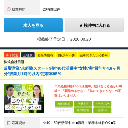
残業時間
20時間以内
求人を見る
検討中に入れる
掲載終了予定日：
2026.08.20
終了間近
正社員
面接情報有
自己PR不要
話を聞きたい応募可
株式会社日冠
反響営業*未経験スタート9割*40代活躍中*女性7割*賞与年4.8ヶ月
分*残業月1時間以内*定着率95％
＊未経験9割＆40代活躍中。助け合える温かい職
場＊ 「馴染めるかな」「私にできるかな」の不
安はいりません♪
未経験歓迎
学歴不問
ベテランOK
完全週休2日
賞与複数月
面接1回
応募資格
☆40・50代活躍中☆ ■職種・業種未経験OK ■学歴不問 ★パソコン操作が必要な業務はほぼなし！ 調べ物があれば事業所にいる事務スタッフが対応します。 ★30代・40代・50代の幅広い年代が活躍中