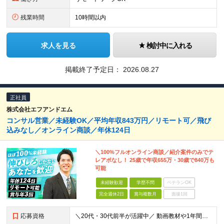
残業時間
10時間以内
求人を見る
検討中に入れる
掲載終了予定日：
2026.08.27
正社員
株式会社エフアンドエム
コンサル営業／未経験OK／平均年収843万円／リモート可／飛び
込みなし／オンライン商談／年休124日
＼100%フルオンライン商談／紹介案件のみでテ
レアポなし！ 25歳で年収655万・30歳で840万も
可能
未経験歓迎
学歴不問
ベテランOK
完全週休2日
賞与複数月
面接1回
応募資格
＼20代・30代前半が活躍中／ 動画教材や1年間の伴走サポートなど、 研修体制が整っているため未経験でも安心です！ ■学歴不問 ■未経験・第二新卒歓迎 ■社会人経験2年以上ある方 ※「接客・販売