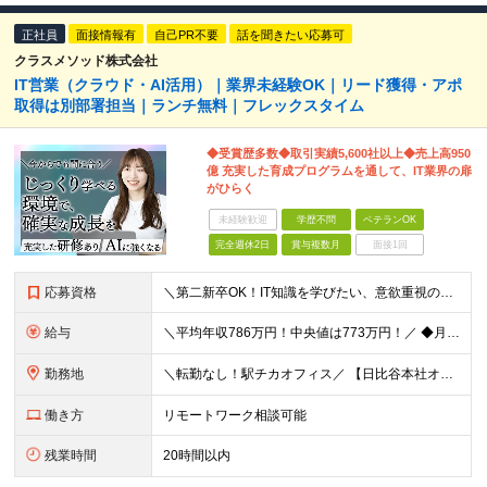
正社員
面接情報有
自己PR不要
話を聞きたい応募可
クラスメソッド株式会社
IT営業（クラウド・AI活用）｜業界未経験OK｜リード獲得・アポ
取得は別部署担当｜ランチ無料｜フレックスタイム
◆受賞歴多数◆取引実績5,600社以上◆売上高950
億 充実した育成プログラムを通して、IT業界の扉
がひらく
未経験歓迎
学歴不問
ベテランOK
完全週休2日
賞与複数月
面接1回
応募資格
＼第二新卒OK！IT知識を学びたい、意欲重視の採用／ ◆学歴不問 ◆営業経験がある方（目安：1年以上）
給与
＼平均年収786万円！中央値は773万円！／ ◆月給 26.3万円～40.2万円＋賞与年2回 ※経験・スキルを考慮の上、優遇いたします ※上記金額には固定残業手当19～24時間分（4.3万円～7.
勤務地
＼転勤なし！駅チカオフィス／ 【日比谷本社オフィス】 東京都港区西新橋1-1-1 日比谷フォートタワー26階 (変更の範囲)上記を除く当社関連勤務地
働き方
リモートワーク相談可能
残業時間
20時間以内