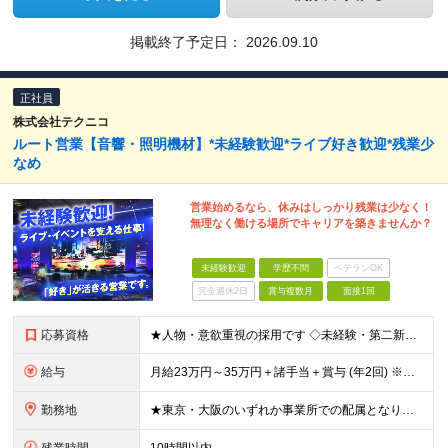
掲載終了予定日：
2026.09.10
正社員
株式会社テクニコ
ルート営業【音響・照明機材】*未経験歓迎*ライブ好き歓迎*残業少
なめ
営業始めるなら、休みはしっかり残業は少なく！
無理なく働ける場所でキャリアを築きませんか？
未経験歓迎
学歴不問
ベテランOK
完全週休2日
賞与複数月
面接1回
応募資格
★人物・意欲重視の採用です ◇未経験・第二新卒歓迎！ ◇39歳以下の方（※長期キャリア形成のため） ＜こんな方を歓迎します！＞ ◇音楽が好き、よくライブに行く方 ◇楽器店や家電量販店などでの販売経
給与
月給23万円～35万円＋諸手当＋賞与 (年2回) ※経験・能力を考慮の上、当社規定により優遇いたします。 ※試用期間6ヶ月あり。期間中の待遇変更はありません。 ※残業代全額支給
勤務地
★東京・大阪のいずれか事業所での配属となります ★希望・居住地を考慮したうえで決定します 【東京本社】 東京都千代田区九段北1-5-10 九段クレストビル3階 【本社】 大阪府大阪市中央区城見2-