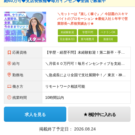
給60万可◆支店長候補◆毎月インセン◆全国で募集中
＼モットーは『楽しく稼ぐ』／ 今話題のスキマ
バイトのプロモーション ★最短⼊社１年半で営
業部⻑へ昇格実績あり★
未経験歓迎
学歴不問
ベテランOK
完全週休2日
賞与複数月
面接1回
応募資格
【学歴・経歴不問】未経験歓迎！第⼆新卒・⼿に職をつけたい・新たな挑戦者⼤歓迎！⼈柄・意欲重視の採⽤♪ ＼これまでの経験・スキルは⼀切不問／ 新たな⼀歩を全⼒で応援します！ ★経歴・学歴不問 ★未経
給与
＼⽉収６０万円可！毎⽉インセンティブを⽀給／ ⽉給３０万円〜+ダブルインセンティブ（個⼈+⽀店達成率に応じて） ※営業⼿当含む ▼下記固定残業代を含みます ・関東圏：5万8000円〜（⽉36h分）＋
勤務地
＼急成⻑により全国で⽀社展開中！／ 東京・神奈川・埼⽟・千葉・⼤阪・名古屋・神⼾・新潟・⾦沢・京都・広島・福岡などで募集中！ ★東京、⼤阪、名古屋、福岡は急募のため、特に選考優遇します★ ◎勤務地は
働き方
リモートワーク相談可能
残業時間
10時間以内
求人を見る
検討中に入れる
掲載終了予定日：
2026.08.24