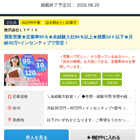
掲載終了予定日：
2026.08.20
正社員
自己PR不要
話を聞きたい応募可
株式会社ＬＹＦＩＸ
買取営業★定着率95％★未経験入社90％以上★残業10ｈ以下★月
給30万+インセンティブで安定！
＜営業って忙しい。そう思っているあなたへ。＞
『自分の時間』を大切にできる、定着率95％を実
現しています。
未経験歓迎
学歴不問
ベテランOK
完全週休2日
賞与複数月
面接1回
応募資格
＼未経験大歓迎！／ ◆学歴・経験不問 学歴や経歴は一切問いません。 「とにかくやる気がある」方大歓迎です！ ＼こんな方に向いています！／ ・とにかく収入を上げたい ・人と話すことが苦じゃない ・成果
給与
月給30万円～40万円＋インセンティブ+賞与（年2回・業績による） 安定給与＋高還元のインセンティブだから、 心の余裕をもって高収入を目指せます！ 契約に繋がりやすい事業形態です。 ※固定残業代
勤務地
以下のいずれかとなります。ご希望をうかがって配属いたします。 本社/東京都台東区東上野3-36-1 上野第二ビル３階 横浜支店/神奈川県横浜市神奈川区鶴屋町2-9-4 ※転居を伴う転勤はありません
求人を見る
検討中に入れる