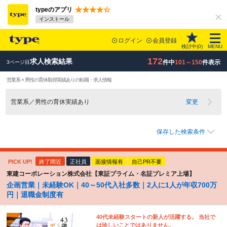
typeのアプリ
インストール
ログイン
会員登録
検討中(
0
)
MENU
172
求人検索結果
件中
101～150
件表示
3ページ目
営業系 × 男性の育休取得実績ありの転職・求人情報
営業系／男性の育休実績あり
変更
保存した検索条件
PICK UP!
終了間近
正社員
面接情報有
自己PR不要
東建コーポレーション株式会社【東証プライム・名証プレミア上場】
企画営業｜未経験OK｜40～50代入社多数｜2人に1人が年収700万
円｜退職金制度有
40代未経験スタートの新人が活躍する。 当社で
は珍しいことではありません。