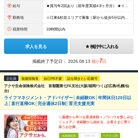
給与
★賞与年2回あり（前年度実績4.8ヶ月分） ★インセンティブ毎月平均5万円 ≪インセンティブ≫ 互助会：1件成約につき2万2000円～4万3000円程度。 生命保険：1件成約につき1万円～4万円程度
勤務地
☆江東&杉並エリアで募集｜駅から徒歩5分以内☆ □勤務地は相談可能です □転居を伴う転勤なし 【江東営業所】東京都江東区亀戸2-17-7 4F 【城西営業所】東京都杉並区高円寺北2-1-9 2F
残業時間
10時間以内
求人を見る
検討中に入れる
7
掲載終了予定日：
2026.08.13
残り
日
正社員
面接情報有
自己PR不要
話を聞きたい応募可
アクサ生命保険株式会社 首都圏第七FA支社(大阪/福岡/つくば/広島/札幌/仙
台)
ライフマネジメント・アドバイザー│未経験OK│年間休日120日以
上│直行直帰OK│完全週休2日制│育児支援充実
＼基礎から学べる育成体制 × ノウハウを惜しみな
くシェア／ 未経験から始める、お客さまに寄り
添うお仕事。
未経験歓迎
学歴不問
ベテランOK