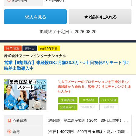
残業時間
10時間以内
求人を見る
検討中に入れる
掲載終了予定日：
2026.08.20
終了間近
正社員
自己PR不要
株式会社ファーマインターナショナル
営業【9割既存】未経験OK#月額33.3万～#土日祝休#リモート可#
時差出勤導入中
＼大手メーカーのプロモーションを手掛ける♪／
未経験から始める、広告づくりにチャレンジしま
せんか？
未経験歓迎
学歴不問
ベテランOK
完全週休2日
賞与複数月
面接1回
応募資格
【未経験・第二新卒歓迎！20代・30代活躍中】 ●学歴不問 ●職種・業界未経験歓迎！ ★特別な営業スキルや専門知識は不問です ＼こんな方にピッタリの環境です／ ★毎日テレアポを繰り返す営業から脱却し
給与
【年俸】400万円～500万円 ★経験・能力・前職の給与等を最大限考慮の上、当社規定により決定します。 ※年俸額を12分割し、月々1/12（33.3万円～41.6万円）ずつ支給します。 ※月額に調整