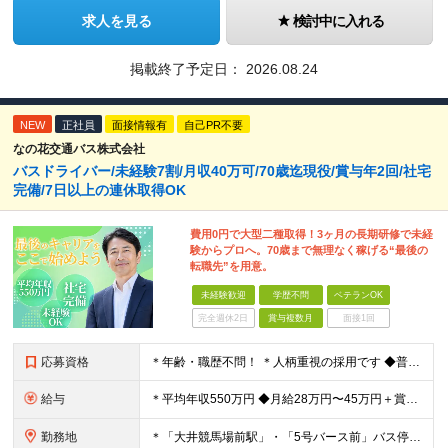
求人を見る
検討中に入れる
掲載終了予定日：
2026.08.24
NEW
正社員
面接情報有
自己PR不要
なの花交通バス株式会社
バスドライバー/未経験7割/月収40万可/70歳迄現役/賞与年2回/社宅
完備/7日以上の連休取得OK
費用0円で大型二種取得！3ヶ月の長期研修で未経
験からプロへ。70歳まで無理なく稼げる“最後の
転職先”を用意。
未経験歓迎
学歴不問
ベテランOK
完全週休2日
賞与複数月
面接1回
応募資格
＊年齢・職歴不問！ ＊人柄重視の採用です ◆普通自動車免許をお持ちの方（AT限定可/取得後1年以上） ※大型二種免許の取得費用は全額会社で負担します！ ◆学歴不問 ★こんな方を大歓迎！ ・運転が好
給与
＊平均年収550万円 ◆月給28万円〜45万円＋賞与年2回＋各種手当 ※経験・能力を考慮。 ※固定残業代を含む（60時間分/7.9万〜8.5万円含む・超過別途支給） ※試用期間3ヶ月あり（給与は千葉
勤務地
＊「大井競馬場前駅」・「5号バース前」バス停すぐ ＊マイカー・バイク通勤OK（駐車場完備/ガソリン代支給） 【東京営業所】 東京都品川区八潮2-8-9 【本社営業所】 千葉県佐倉市城内町247-1