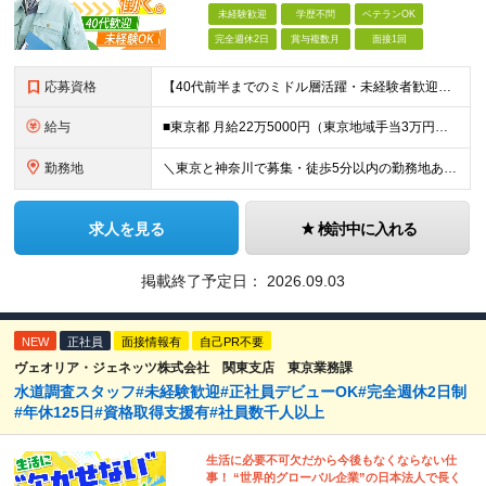
未経験歓迎
学歴不問
ベテランOK
完全週休2日
賞与複数月
面接1回
応募資格
【40代前半までのミドル層活躍・未経験者歓迎】 ●高卒以上 ●要普通自動車免許（AT限定可） ※特別な知識や経験は一切不要です！ ＜こんな方を歓迎します＞ ・安定した企業で、定年まで長く働き続けたい
給与
■東京都 月給22万5000円（東京地域手当3万円含）～25万円＋残業代全額支給＋各種手当 ■神奈川県 月給19万5000円～24万円＋残業代全額支給＋各種手当 ※年齢・経験を考慮し決定 ※試用期
勤務地
＼東京と神奈川で募集・徒歩5分以内の勤務地あり／ ■根岸事務所 東京都台東区根岸5-6-14 根岸5光ビル ■阿佐ヶ谷事務所 東京都杉並区成田東4-38-25 ■大橋事務所 東京都目黒区大橋2-8-1
求人を見る
検討中に入れる
掲載終了予定日：
2026.09.03
NEW
正社員
面接情報有
自己PR不要
ヴェオリア・ジェネッツ株式会社 関東支店 東京業務課
水道調査スタッフ#未経験歓迎#正社員デビューOK#完全週休2日制
#年休125日#資格取得支援有#社員数千人以上
生活に必要不可欠だから今後もなくならない仕
事！ “世界的グローバル企業”の日本法人で長く