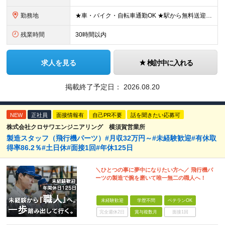
勤務地
★車・バイク・自転車通勤OK ★駅から無料送迎バスあり 神奈川県横須賀市夏島町19番地 ※自動車・バイク通勤に関しては駐車場の空き状況による (変更の範囲)上記を除く当社関連勤務地
残業時間
30時間以内
求人を見る
検討中に入れる
掲載終了予定日：
2026.08.20
NEW
正社員
面接情報有
自己PR不要
話を聞きたい応募可
株式会社クロサワエンジニアリング 横須賀営業所
製造スタッフ（飛行機パーツ）#月収32万円～#未経験歓迎#有休取
得率86.2％#土日休#面接1回#年休125日
＼ひとつの事に夢中になりたい方へ／ 飛行機パ
ーツの製造で腕を磨いて唯一無二の職人へ！
未経験歓迎
学歴不問
ベテランOK
完全週休2日
賞与複数月
面接1回