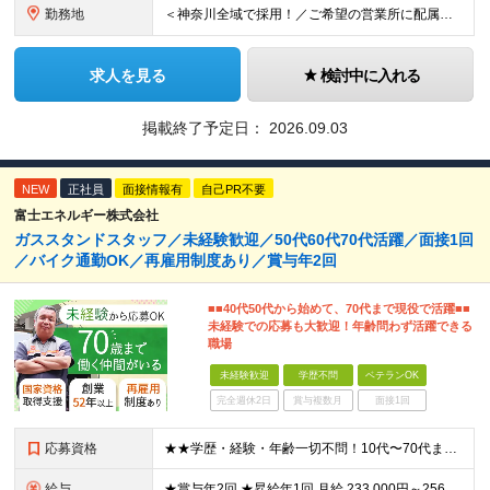
勤務地
＜神奈川全域で採用！／ご希望の営業所に配属＞ ◎転居を伴う転勤なし！ ◎U・Iターン歓迎！ ◎マイカー通勤OK（駐車場完備） 神奈川全域に6拠点（★希望の営業所に配属） ■本社：横浜市戸塚区名瀬町1
求人を見る
検討中に入れる
掲載終了予定日：
2026.09.03
NEW
正社員
面接情報有
自己PR不要
富士エネルギー株式会社
ガススタンドスタッフ／未経験歓迎／50代60代70代活躍／面接1回
／バイク通勤OK／再雇用制度あり／賞与年2回
■■40代50代から始めて、70代まで現役で活躍■■
未経験での応募も大歓迎！年齢問わず活躍できる
職場
未経験歓迎
学歴不問
ベテランOK
完全週休2日
賞与複数月
面接1回
応募資格
★★学歴・経験・年齢一切不問！10代〜70代まで活躍中★★ ■未経験歓迎 ■第二新卒歓迎・ブランクOK 人物重視の採用です！元気な挨拶ができる方、安定した環境で長く働きたい方を歓迎します。
給与
★賞与年2回 ★昇給年1回 月給 233,000円～256,000円 +（各種手当）+（賞与年2回） ※経験、能力等を考慮の上、決定！月収30万円以上も可能です ※経験者の方は優遇します ※3ヶ月の