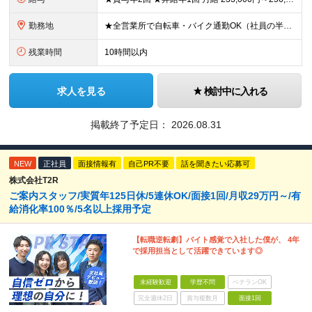
勤務地
★全営業所で自転車・バイク通勤OK（社員の半数がバイクで通勤） 【目黒営業所】 東京都目黒区目黒1-24-2 【五反田営業所】 東京都品川区大崎5-1-2 【中野営業所 新宿スタンド】 東京都中
残業時間
10時間以内
求人を見る
検討中に入れる
掲載終了予定日：
2026.08.31
NEW
正社員
面接情報有
自己PR不要
話を聞きたい応募可
株式会社T2R
ご案内スタッフ/実質年125日休/5連休OK/面接1回/月収29万円～/有
給消化率100％/5名以上採用予定
【転職逆転劇】バイト感覚で入社した僕が、 4年
で採用担当として活躍できています◎
未経験歓迎
学歴不問
ベテランOK
完全週休2日
賞与複数月
面接1回