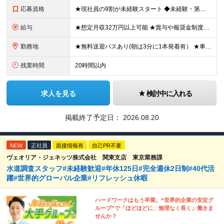
応募資格
★現社員の9割が未経験スタート ◆未経験・第二新卒歓迎 ◆学歴不問！経験不問！資格不問！ ≪こんな方にピッタリ≫ □ 飛行機が好き、興味がある方 □ マニュアルがある環境でコツコツ作業したい方
給与
★想定月収32万円以上可能 ★賞与や報奨金制度などモチベーション高く働ける制度がそろっています 月給25万円～+残業代全額支給＋各種手当+賞与年2回 ※試用期間2ヶ月あり（給与・待遇に差異はありませ
勤務地
★無料送迎バスあり(朝は3分に1本発着有） ★車・バイク・自転車通勤OK 神奈川県横須賀市夏島町19番地 ※自動車・バイク通勤に関しては駐車場の空き状況による (変更の範囲)上記を除く当社関連勤
残業時間
20時間以内
求人を見る
検討中に入れる
掲載終了予定日：
2026.08.20
NEW
正社員
面接情報有
自己PR不要
ヴェオリア・ジェネッツ株式会社 関東支店 東京業務課
水道調査スタッフ#未経験歓迎#年休125日#完全週休2日制#40代活
躍#世界的グローバル企業#リフレッシュ休暇
ハードワークはもう卒業。“世界的企業の安定グ
ループ”で「ほどほどに、無理なく長く」働きま
せんか？