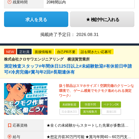
残業時間
20時間以内
求人を見る
検討中に入れる
掲載終了予定日：
2026.08.31
NEW
正社員
面接情報有
自己PR不要
話を聞きたい応募可
株式会社クロサワエンジニアリング 横須賀営業所
測定検査スタッフ#年間休日125日以上#未経験歓迎#有休前日申請
可#冷房完備#賞与年2回#長期連休有
扱う部品はスマホサイズ！空調完備のクリーンな
環境で、 ゲーム感覚でモクモク進められる測定
ワーク♪
未経験歓迎
学歴不問
ベテランOK
完全週休2日
賞与複数月
面接1回
応募資格
★全くの未経験からスタートした先輩が多数活躍中 ◆未経験歓迎 ◆学歴不問・資格不問・経験不問！ ≪こんな方にピッタリ≫ □ 人と話すより「手を動かす派」な方 □ 重労働から卒業して、落ち着いて働き
給与
★想定月収30万円可能 ★賞与年間40～60万円支給実績あり 月給23万5000円～+残業代全額支給＋各種手当+賞与年2回 ※試用期間2ヶ月あり（給与・待遇に差異はありません） ※残業代・深夜割増手