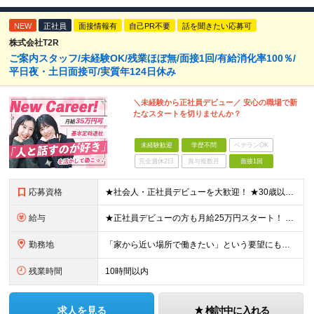
NEW
正社員
面接情報有
自己PR不要
話を聞きたい応募可
株式会社T2R
ご案内スタッフ/未経験OK/残業ほぼ無/面接1回/有給消化率100％/
平日夜・土日面接可/実質年124日休み
＼未経験から正社員デビュー／ 安心の職場で新
たなスタートを切りませんか？
未経験歓迎
学歴不問
ベテランOK
完全週休2日
賞与複数月
面接1回
応募資格
★社会人・正社員デビューを大歓迎！ ★30歳以下限定（※若年層の長期キャリア形成のため） ★学歴・経験一切不問！ -------【採用担当】より------------ 「過去は変えられないけど、未
給与
★正社員デビューの方も月給25万円スタート！ ★プロジェクト先でインセンティブが出ることもあります◎ ＼未経験1年目想定年収：348万円～468万円／ 月給：25万円～35万円＋交通費全額支給＋資格
勤務地
「家から近い場所で働きたい」という要望にもお応えします！※実例あり ★一都三県（東京都・埼玉県・神奈川県・千葉県）のいずれかの携帯ショップやイベント会場に配属 ■本社 東京都豊島区南池袋2-33-7
残業時間
10時間以内
求人を見る
検討中に入れる