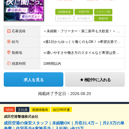
未経験歓迎
学歴不問
ベテランOK
完全週休2日
賞与複数月
面接1回
応募資格
＜未経験・フリーター・第二新卒も大歓迎！＞ ※学歴不問 ★堅苦しい志望動機は必要なし！ ★コミュ力に自信がなくてもOK！ ★特別な資格や専門知識は必要ありません！ 【こんな想いをお持ちの方はぜひ
給与
⭐︎週1日からゆっくり働くのもOK！ ⭐︎希望次第で収入UPも可能！ 当務（当直）／日給21,450円～24,700円 長夜勤／日給13,650円～15,275円 ※支給方法※ 15日締め、25日
勤務地
≪通いやすさや働き方のスタイルなど希望は受け入れます！》 ★転居を伴う転勤なし ★直行直帰が基本 ★駅チカ・オープニング案件も多数 ・希望に応じて東京都内近郊、ほか神奈川・千葉・埼玉も含め、配属先を
残業時間
10時間以内
求人を見る
検討中に入れる
掲載終了予定日：
2026.08.20
NEW
正社員
面接情報有
自己PR不要
成田空港警備株式会社
成田空港の保安スタッフ｜未経験OK｜月収31.4万～｜月2.5万の単
身寮｜住宅手当&家族手当｜入社祝い金15万