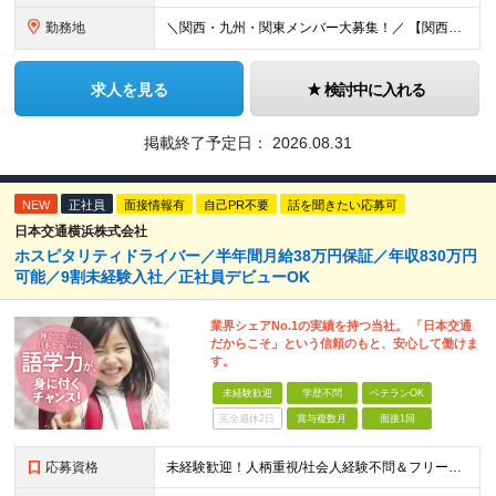
勤務地
＼関西・九州・関東メンバー大募集！／ 【関西営業所】 大阪府大阪市西区西本町1-7-21 ニシモトビル703 【九州営業所】 福岡県福岡市東区千早5-13-38 LeLien香椎参道4B 【本社
求人を見る
検討中に入れる
掲載終了予定日：
2026.08.31
NEW
正社員
面接情報有
自己PR不要
話を聞きたい応募可
日本交通横浜株式会社
ホスピタリティドライバー／半年間月給38万円保証／年収830万円
可能／9割未経験入社／正社員デビューOK
業界シェアNo.1の実績を持つ当社。 「日本交通
だからこそ」という信頼のもと、安心して働けま
す。
未経験歓迎
学歴不問
ベテランOK
完全週休2日
賞与複数月
面接1回
応募資格
未経験歓迎！人柄重視/社会人経験不問＆フリーターもOK ■普通自動車免許（AT限定可）を取得して1年以上経過している方 ※前職・学歴・ブランク・転職回数などは一切不問です。 <2種免許取得代は全額