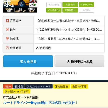
未経験歓迎
学歴不問
ベテランOK
完全週休2日
賞与複数月
面接1回
応募資格
【自動車整備士の資格保持者・車両点検・整備経験者歓迎！】 ディーラー、民間整備工場、 トラック・重機整備、ガソリンスタンド等での 点検・整備経験などのご経験をお持ちの方も歓迎します！ ■高卒以上 ■普
給与
＼ 2級自動車整備士で入社した37歳が【年収800万円】を実現！ ／ ★家賃・駐車場代の最大8割を会社が負担！毎月の固定費を大幅カット ★賞与実績4.25ヶ月分（年間120万円～140万円以上の支給実
勤務地
＼関東・長野県内のみ！遠方への転勤はありません／ ★全事業所がIC近く！マイカーで快適に通勤可能です ★引越し費用や単身赴任時の家賃・家具家電の賃料も全額負担します ◆京浜事業所 神奈川県横浜市
残業時間
20時間以内
求人を見る
検討中に入れる
掲載終了予定日：
2026.09.03
NEW
正社員
アルバイト・パート
面接情報有
自己PR不要
話を聞きたい応募可
株式会社クリーンネス藤原
ルートドライバー◆type経由で10名以上が入社！