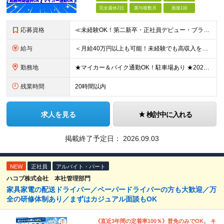
完全週休2日
賞与複数月
面接1回
応募資格
≪未経験OK！第二新卒・正社員デビュー・ブランクのある方も大歓迎≫ ■学歴不問 ■中型自動車運転免許をお持ちの方 ┗平成19年6月1日までに取得した普通自動車免許をお持ちの方も対象となります。 ◎ド
給与
＜月給40万円以上も可能！未経験でも高収入をGET＞ ■完全週休2日制の場合 ・夜間勤務：月給38万円～ ・早朝勤務：月給33万円～ ・日中勤務：月給35万円～ ■隔週休2日制の場合 ・夜間勤務：月
勤務地
★マイカー＆バイク通勤OK！駐車場あり ★2026年4月にOPENしたばかりの新拠点 横浜営業所／神奈川県横浜市神奈川区神奈川1-3-5 ※横浜中央卸売市場のすぐそばです。 ※（変更の範囲）上記を除
残業時間
20時間以内
求人を見る
検討中に入れる
掲載終了予定日：
2026.09.03
NEW
正社員
アルバイト・パート
ハコブ株式会社 本社管理部門
家具家電の配送ドライバー／ペーパードライバーの方も大歓迎／万
全の研修体制あり／まずはカジュアル面談もOK
《直近3年間の定着率100％》普免のみでOK。 キ