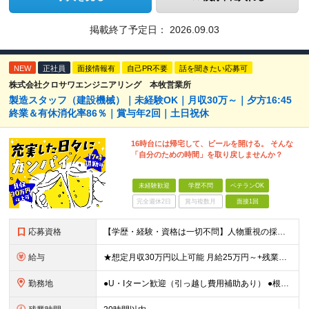
掲載終了予定日：
2026.09.03
NEW
正社員
面接情報有
自己PR不要
話を聞きたい応募可
株式会社クロサワエンジニアリング 本牧営業所
製造スタッフ（建設機械）｜未経験OK｜月収30万～｜夕方16:45
終業＆有休消化率86％｜賞与年2回｜土日祝休
16時台には帰宅して、ビールを開ける。 そんな
「自分のための時間」を取り戻しませんか？
未経験歓迎
学歴不問
ベテランOK
完全週休2日
賞与複数月
面接1回
応募資格
【学歴・経験・資格は一切不問】人物重視の採用です！ ★社会人デビュー・第二新卒歓迎！ ＼1つでも当てはまる方は大歓迎／ □ものづくりや工作が好き・興味がある □コツコツ丁寧な作業が得意 □残業を減ら
給与
★想定月収30万円以上可能 月給25万円～+残業代全額支給＋各種手当+賞与年2回 ※試用期間2ヶ月あり（給与・待遇に差異はありません） ※残業代・深夜割増手当は全額支給します ★賞与年2回（6月・
勤務地
●U・Iターン歓迎（引っ越し費用補助あり） ●根岸駅より無料送迎バスあり ●車･バイク・自転車通勤OK ■本牧営業所／神奈川県横浜市中区豊浦町2-3 (変更の範囲)上記を除く当社関連勤務地