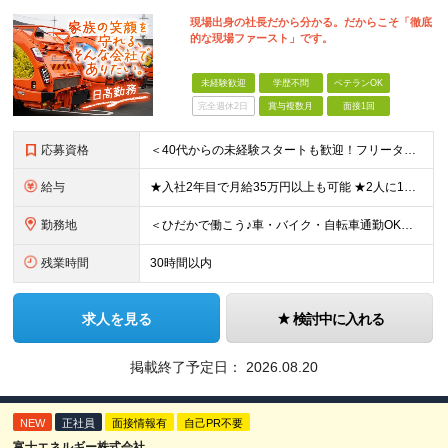
現場出身の社長だから分かる。だからこそ「徹底
的な現場ファースト」です。
未経験歓迎
学歴不問
ベテランOK
完全週休2日
賞与複数月
面接1回
応募資格
＜40代からの未経験スタートも歓迎！フリーターでもOK＞ type経由での入社者多数！ほぼ全員未経験スタートです◎ ★自己PR＆志望理由必要ナシ ★応募者全員面接 ★未経験OK ★社会人経験初めても
給与
★入社2年目で月給35万円以上も可能 ★2人に1人以上が年収500万円以上 （今後年収500万円以上の層はさらに増える予定。年収500万円以下は多くが直近入社者） ★免許取得にかかる費用は会社が全額負
勤務地
＜ひだかで働こう♪車・バイク・自転車通勤OK！埼玉エリア勤務＞ 埼玉県日高市大字田波目581-3（日高市役所の近く） └転勤なし！ └通勤費上限3万円まで支給 └駐車場完備 【社員の方のお住まい先】
残業時間
30時間以内
求人を見る
検討中に入れる
掲載終了予定日：
2026.08.20
NEW
正社員
面接情報有
自己PR不要
富士エネルギー株式会社