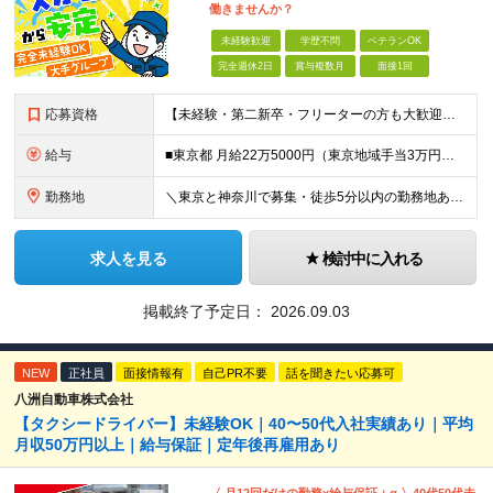
働きませんか？
未経験歓迎
学歴不問
ベテランOK
完全週休2日
賞与複数月
面接1回
応募資格
【未経験・第二新卒・フリーターの方も大歓迎！】 ●高卒以上 ●要普通自動車免許（AT限定可） ※特別な経験やスキルは一切不問です！ ★求める人物像★ ・「ほどほどに、無理なく長く働きたい」方 ・安定
給与
■東京都 月給22万5000円（東京地域手当3万円含）～25万円＋残業代全額支給＋各種手当 ■神奈川県 月給19万5000円～24万円＋残業代全額支給＋各種手当 ※年齢・経験を考慮し決定 ※試用期
勤務地
＼東京と神奈川で募集・徒歩5分以内の勤務地あり／ ■根岸事務所 東京都台東区根岸5-6-14 根岸5光ビル ■阿佐ヶ谷事務所 東京都杉並区成田東4-38-25 ■大橋事務所 東京都目黒区大橋2-8-1
求人を見る
検討中に入れる
掲載終了予定日：
2026.09.03
NEW
正社員
面接情報有
自己PR不要
話を聞きたい応募可
八洲自動車株式会社
【タクシードライバー】未経験OK｜40〜50代入社実績あり｜平均
月収50万円以上｜給与保証｜定年後再雇用あり