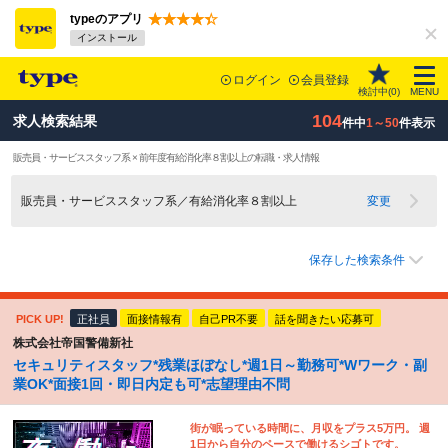
typeのアプリ
インストール
ログイン
会員登録
検討中(
0
)
MENU
104
求人検索結果
件中
1～50
件表示
販売員・サービススタッフ系 × 前年度有給消化率８割以上の転職・求人情報
販売員・サービススタッフ系／有給消化率８割以上
変更
保存した検索条件
PICK UP!
正社員
面接情報有
自己PR不要
話を聞きたい応募可
株式会社帝国警備新社
セキュリティスタッフ*残業ほぼなし*週1日～勤務可*Wワーク・副
業OK*面接1回・即日内定も可*志望理由不問
街が眠っている時間に、月収をプラス5万円。 週
1日から自分のペースで働けるシゴトです。