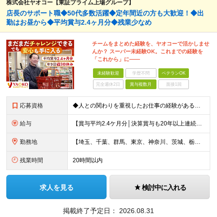
株式会社ヤオコー【東証プライム上場グループ】
店長のサポート職◆50代多数活躍◆定年間近の方も大歓迎！◆出
勤はお昼から◆平均賞与2.4ヶ月分◆残業少なめ
チームをまとめた経験を、ヤオコーで活かしませ
んか？ スーパー未経験OK。これまでの経験を
「これから」に――
未経験歓迎
学歴不問
ベテランOK
完全週休2日
賞与複数月
面接1回
応募資格
◆人との関わりを重視したお仕事の経験がある方 とくにチームをまとめた経験がある方を歓迎します ┗例えば… □スーパーマーケット・ホームセンター・ドラッグストアなどの 小売業でチームをまと
給与
【賞与平均2.4ケ月分│決算賞与も20年以上連続で支給中！】 ＜月収例＞ 月収29万円（地域限定正社員／残業代・各種手当含む） 月収26万円（契約社員／残業代・各種手当含む） ◆月給：月給258,
勤務地
【埼玉、千葉、群馬、東京、神奈川、茨城、栃木の各店舗で積極採用中！U・Iターン歓迎】 【群馬県】 安中/伊勢崎/太田/桐生/高崎/館林/富岡/ 中之条/藤岡/前橋 【茨城県】 古河/取手/竜ヶ崎
残業時間
20時間以内
求人を見る
検討中に入れる
掲載終了予定日：
2026.08.31