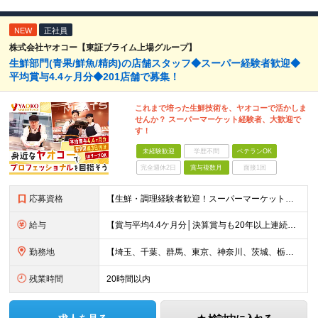
NEW
正社員
株式会社ヤオコー【東証プライム上場グループ】
生鮮部門(青果/鮮魚/精肉)の店舗スタッフ◆スーパー経験者歓迎◆
平均賞与4.4ヶ月分◆201店舗で募集！
これまで培った生鮮技術を、ヤオコーで活かしま
せんか？ スーパーマーケット経験者、大歓迎で
す！
未経験歓迎
学歴不問
ベテランOK
完全週休2日
賞与複数月
面接1回
応募資格
【生鮮・調理経験者歓迎！スーパーマーケット経験者は特に歓迎します◎】 ◆高卒以上 ◆いずれかのご経験をお持ちの方 ・スーパーの生鮮売場（鮮魚・精肉・青果）での勤務経験がある方 ・鮮魚専門店や精肉専門店
給与
【賞与平均4.4ケ月分│決算賞与も20年以上連続で支給中！】 ◆月給：258,400円～418,000円＋残業代＋各種手当 ※給与は前職での経験、スキルを考慮し、決定します ※残業代は全額支給します
勤務地
【埼玉、千葉、群馬、東京、神奈川、茨城、栃木の各店舗で積極採用中！U・Iターン歓迎】 【群馬県】 安中/伊勢崎/太田/桐生/高崎/館林/富岡/ 中之条/藤岡/前橋 【茨城県】 古河/取手/竜ヶ崎
残業時間
20時間以内