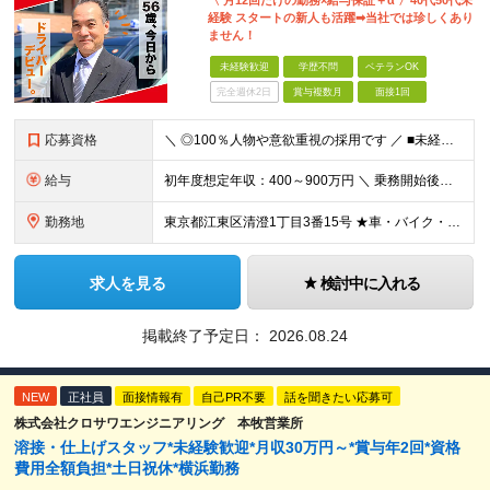
〈 月12回だけの勤務×給与保証＋α 〉40代50代未
経験 スタートの新人も活躍➡︎当社では珍しくあり
ません！
未経験歓迎
学歴不問
ベテランOK
完全週休2日
賞与複数月
面接1回
応募資格
＼ ◎100％人物や意欲重視の採用です ／ ■未経験者歓迎 ■学歴・経験一切不問 【応募条件】 ◎普通自動車運転免許取得から1年以上の方（AT限定可）
給与
初年度想定年収：400～900万円 ＼ 乗務開始後、6ヶ月間給与保証 ／ ◎月給30万円×6ヶ月間（未経験者対象） ◎保証給を上回る歩合はそのまま支給 ◎二種免許養成中は月給24万円＋交通費（実費）
勤務地
東京都江東区清澄1丁目3番15号 ★車・バイク・自転車通勤可 ★転勤なし ※（変更の範囲）上記を除く当社関連勤務地
求人を見る
検討中に入れる
掲載終了予定日：
2026.08.24
NEW
正社員
面接情報有
自己PR不要
話を聞きたい応募可
株式会社クロサワエンジニアリング 本牧営業所
溶接・仕上げスタッフ*未経験歓迎*月収30万円～*賞与年2回*資格
費用全額負担*土日祝休*横浜勤務