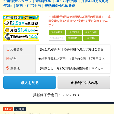
空港保安スタッフ｜未経験OK｜10～70代活躍｜月収31.4万&賞与
年2回｜家族・住宅手当｜光熱費0円の単身寮
～初期費用0円＆光熱費込2.5万円の寮完備！～ 成
田空港を守る“誇り”と“安定”を手に入れません
か？
未経験歓迎
学歴不問
ベテランOK
完全週休2日
賞与複数月
面接1回
応募資格
【完全未経験OK｜応募資格を満たす方は全員面接！】 ◎学歴不問／前職不問／転職回数不問 ◎自動車免許・英語力なども一切不問 ◎58歳以下の方（長期のキャリア形成を図るため） ブランクがある方、正社員
給与
★想定月収31.4万円～＋賞与年2回（59万円以上） ★入社お祝い金15万円支給 ★水道+光熱費無料の家賃がリーズナブルな社員寮(単身寮)あり！ 月給24万5000円以上(基本給21万1000円＋業
勤務地
【転勤なし｜月2.5万円の単身寮完備｜マイカー・バイク通勤OK】 成田空港または空港関連施設での勤務となります。 お住まいや希望を考慮し、千葉市美浜区・四街道市への配属となる場合もあります。 【本社
求人を見る
検討中に入れる
掲載終了予定日：
2026.08.31
NEW
正社員