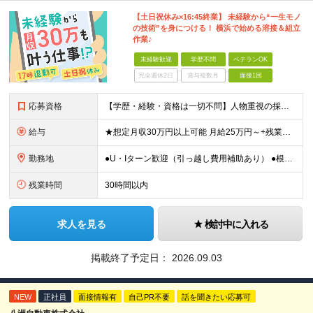
【土日祝休み×16:45終業】 未経験から“一生モノ
の技術”を身につける！ 横浜で始める溶接＆組立
作業♪
未経験歓迎
学歴不問
ベテランOK
完全週休2日
賞与複数月
面接1回
応募資格
【学歴・経験・資格は一切不問】人物重視の採用です！ ★社会人デビュー・第二新卒歓迎！ ＼1つでも当てはまる方は大歓迎／ □ものづくりや工作が好き・興味がある □コツコツ丁寧な作業が得意 □残業を減ら
給与
★想定月収30万円以上可能 月給25万円～+残業代全額支給＋各種手当+賞与年2回 ※試用期間2ヶ月あり（給与・待遇に差異はありません） ※残業代・深夜割増手当は全額支給します ★賞与年2回（6月・
勤務地
●U・Iターン歓迎（引っ越し費用補助あり） ●根岸駅より無料送迎バスあり ●車･バイク・自転車通勤OK ■本牧営業所／神奈川県横浜市中区豊浦町2-3 (変更の範囲)上記を除く当社関連勤務地
残業時間
30時間以内
求人を見る
検討中に入れる
掲載終了予定日：
2026.09.03
NEW
正社員
面接情報有
自己PR不要
話を聞きたい応募可