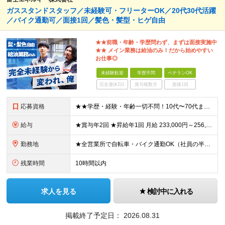
ガススタンドスタッフ／未経験可・フリーターOK／20代30代活躍
／バイク通勤可／面接1回／髪色・髪型・ヒゲ自由
★★前職・年齢・学歴問わず、まずは面接実施中
★★ メイン業務は給油のみ！だから始めやすい
お仕事◎
未経験歓迎
学歴不問
ベテランOK
完全週休2日
賞与複数月
面接1回
応募資格
★★学歴・経験・年齢一切不問！10代〜70代まで活躍中★★ ■未経験歓迎 ■第二新卒歓迎・ブランクOK 人物重視の採用です！元気な挨拶ができる方、安定した環境で長く働きたい方を歓迎します。
給与
★賞与年2回 ★昇給年1回 月給 233,000円～256,000円 +（各種手当）+（賞与年2回） ※経験、能力等を考慮の上、決定！月収30万円以上も可能です ※経験者の方は優遇します ※3ヶ月の
勤務地
★全営業所で自転車・バイク通勤OK（社員の半数がバイクで通勤） 【目黒営業所】 東京都目黒区目黒1-24-2 【五反田営業所】 東京都品川区大崎5-1-2 【中野営業所 新宿スタンド】 東京都中
残業時間
10時間以内
求人を見る
検討中に入れる
掲載終了予定日：
2026.08.31