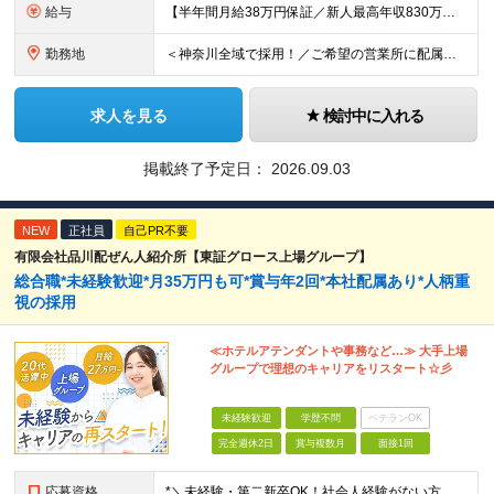
給与
【半年間月給38万円保証／新人最高年収830万円／賞与年2回／給料控除を100%撤廃】 6ヶ月間、月給38万円保証＋歩合給＋賞与年2回（川崎／保土ヶ谷／戸塚） ◆保証額を超える売上時は上乗せした給与
勤務地
＜神奈川全域で採用！／ご希望の営業所に配属＞◎転居を伴う転勤なし！◎U・Iターン歓迎！◎マイカー通勤OK（駐車場完備） 神奈川全域に6拠点（★希望の営業所に配属） ■本社：横浜市戸塚区名瀬町1152
求人を見る
検討中に入れる
掲載終了予定日：
2026.09.03
NEW
正社員
自己PR不要
有限会社品川配ぜん人紹介所【東証グロース上場グループ】
総合職*未経験歓迎*月35万円も可*賞与年2回*本社配属あり*人柄重
視の採用
≪ホテルアテンダントや事務など…≫ 大手上場
グループで理想のキャリアをリスタート☆彡
未経験歓迎
学歴不問
ベテランOK
完全週休2日
賞与複数月
面接1回
応募資格
*＼未経験・第二新卒OK！社会人経験がない方も歓迎／* ★基本的なPCスキルをお持ちの方 ※学歴不問 ※第二新卒の方やブランクがある方もお気軽にご応募ください！ ～以下のような方にピッタリです～ ◎