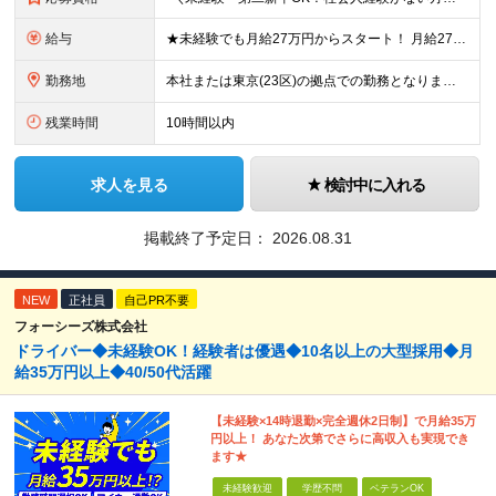
給与
★未経験でも月給27万円からスタート！ 月給27万～35万円＋残業代＋賞与年2回 ※経験・スキルに応じて給与を決定します ※試用期間6ヶ月あり（期間中の給与・待遇に差異はありません） ※みなし残業
勤務地
本社または東京(23区)の拠点での勤務となります。 ※希望を考慮のうえ決定します。 【本社】品川駅から徒歩5分の好立地 東京都港区高輪3丁目25番35号パーク高輪石松第二ビル4F 【拠点例】 グラ
残業時間
10時間以内
求人を見る
検討中に入れる
掲載終了予定日：
2026.08.31
NEW
正社員
自己PR不要
フォーシーズ株式会社
ドライバー◆未経験OK！経験者は優遇◆10名以上の大型採用◆月
給35万円以上◆40/50代活躍
【未経験×14時退勤×完全週休2日制】で月給35万
円以上！ あなた次第でさらに高収入も実現でき
ます★
未経験歓迎
学歴不問
ベテランOK