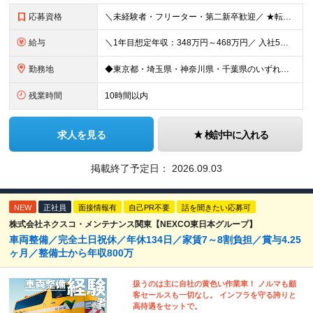
応募資格
＼未経験者・フリーター・第二新卒歓迎／ ★転職回数4回の社員も現在は中心メンバーとして活躍中 ◆正社員デビューOK！ ◆学歴・経験一切不問 ▼----面接担当者より----▼ 「過去は変えられない
給与
＼1年目想定年収：348万円～468万円／ 入社5年目で月給60.8万円も実現可能！ 月給：25万円～35万円＋交通費全額支給＋資格手当＋賞与など ※経験・スキルを考慮の上、決定します ※残業代は
勤務地
◆東京都・埼玉県・神奈川県・千葉県のいずれかの携帯ショップやイベント会場に配属 ◆「家から近い場所で働きたい！」という社員の要望に応えてプロジェクトを獲得した実例あり ■本社 東京都豊島区南池袋2-
残業時間
10時間以内
求人を見る
検討中に入れる
掲載終了予定日：
2026.09.03
NEW
正社員
面接情報有
自己PR不要
話を聞きたい応募可
株式会社ネクスコ・メンテナンス関東【NEXCO東日本グループ】
車両整備／完全土日祝休／年休134日／家賃7～8割負担／賞与4.25
ヶ月／整備士から年収800万
扱うのは主に自社の黄色い作業車！ ノルマも顧
客セールスも一切なし。 インフラを守る誇りと
高待遇をセットで。