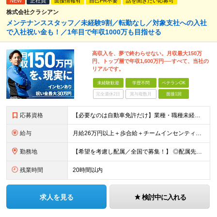
NEW
正社員
面接情報有
自己PR不要
話を聞きたい応募可
株式会社クラシアン
メンテナンススタッフ／未経験9割／転勤なし／対象支社への入社
で入社祝い金も！／1年目で年収1000万も目指せる
高収入を、夢で終わらせない。月収最大150万
円、トップ層で年収1,600万円──すべて、当社の
リアルです。
未経験歓迎
学歴不問
ベテランOK
完全週休2日
賞与複数月
面接1回
応募資格
【必要なのは自動車免許だけ】業種・職種未経験歓迎／学歴不問／正社員デビューの方、フリーターの方もOK！ ＜応募条件＞ ■普通自動車免許（AT限定可） ＊1人1台、社用車を貸与します。 ＊「運転に自信
給与
月給26万円以上＋歩合給＋チームインセンティブ＋諸手当＋残業代 ※上記は東京のみの月給です。 ┗その他エリアは、月給22万円以上となります。 ※経験・スキルを考慮の上、弊社規程により優遇いたします。
勤務地
【希望を考慮し配属／全国で募集！】 ◎配属先は希望考慮！ ◎転勤なし ★関東 ■東京 板橋区/世⽥⾕区/練⾺区/⾜⽴区/⼤⽥区/江⼾川区/多摩市 ■千葉 千葉市/船橋市/柏市 ■神奈川 横浜市/厚⽊
残業時間
20時間以内
求人を見る
検討中に入れる