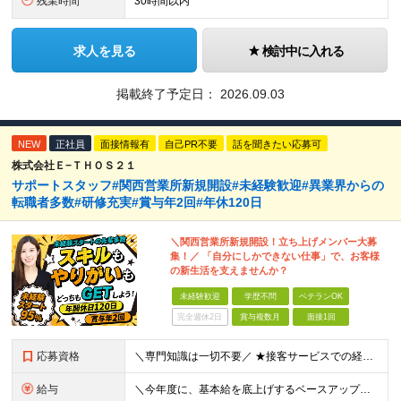
残業時間
30時間以内
求人を見る
検討中に入れる
掲載終了予定日：
2026.09.03
NEW
正社員
面接情報有
自己PR不要
話を聞きたい応募可
株式会社Ｅ−ＴＨＯＳ２１
サポートスタッフ#関西営業所新規開設#未経験歓迎#異業界からの
転職者多数#研修充実#賞与年2回#年休120日
＼関西営業所新規開設！立ち上げメンバー大募
集！／ 「自分にしかできない仕事」で、お客様
の新生活を支えませんか？
未経験歓迎
学歴不問
ベテランOK
完全週休2日
賞与複数月
面接1回
応募資格
＼専門知識は一切不要／ ★接客サービスでの経験がある方は大歓迎！ ■未経験OK ■第二新卒歓迎 ■学歴不問 ＼こんな方にぴったりです／ ◇自分にしかできない仕事で誰かを喜ばせたい方 ◇日常でも活かせ
給与
＼今年度に、基本給を底上げするベースアップを実施！／ ◆月給23.1万～40万円＋賞与年2回＋交通費全額支給 ※経験・資格・能力等を考慮の上、当社規定により優遇します。 ※上記の金額に加えて、時間外