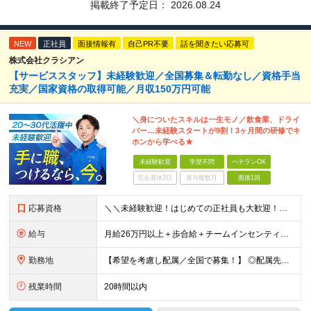
掲載終了予定日：
2026.08.24
NEW
正社員
面接情報有
自己PR不要
話を聞きたい応募可
株式会社クラシアン
【サービススタッフ】未経験歓迎／全国募集＆転勤なし／資格手当
充実／国家資格の取得可能／月収150万円可能
＼身についたスキルは一生モノ／飲食業、ドライ
バー…未経験スタートが9割！3ヶ月間の研修でキ
ホンから学べる★
未経験歓迎
学歴不問
ベテランOK
完全週休2日
賞与複数月
面接1回
応募資格
＼＼未経験歓迎！はじめての正社員も大歓迎！／／ ★業種・職種未経験歓迎 ★学歴不問 ★社会人デビュー・フリーターOK ＜応募条件＞ ■普通自動車免許（AT限定可） ＊1人1台、社用車を貸与します。
給与
月給26万円以上＋歩合給＋チームインセンティブ＋諸手当＋残業代 ※上記は東京のみの月給です。 ┗その他エリアは、月給22万円以上となります。 ※経験・スキルを考慮の上、弊社規程により優遇いたします。
勤務地
【希望を考慮し配属／全国で募集！】 ◎配属先は希望考慮 ◎転勤なし！ ★関東 ■東京 板橋区/世⽥⾕区/練⾺区/⾜⽴区/⼤⽥区/江⼾川区/多摩市 ■千葉 千葉市/船橋市/柏市 ■神奈川 横浜市/厚⽊
残業時間
20時間以内