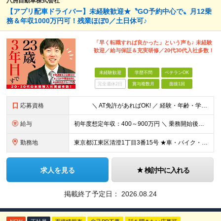
八洲自動車株式会社
【アプリ配車ドライバー】未経験歓迎★〝GO予約中心で〟月12乗
務＆年収1000万円可！残業ほぼ0／土日休可♪
「早く転職すれば良かった」という声も♪ 未経験
歓迎／給与保証＆充実研修／20代30代入社多数！
未経験歓迎
学歴不問
ベテランOK
完全週休2日
賞与複数月
面接1回
応募資格
＼ AT免許があればOK! ／ 経験・年齢・学歴不問【20代・30代活躍中】 収入も休みも趣味も◎ 〝早く転職すればよかった〟 と思える働き方を叶えませんか？ 【応募条件】 ◎普通自動車運転免
給与
初年度想定年収：400～900万円 ＼ 乗務開始後、6ヶ月間給与保証 ／ ◎月給30万円×6ヶ月間（未経験者対象） ◎保証給を上回る歩合はそのまま支給 ◎二種免許養成中は月給24万円＋交通費（実費）
勤務地
東京都江東区清澄1丁目3番15号 ★車・バイク・自転車通勤可 ★転勤なし ※（変更の範囲）上記を除く当社関連勤務地
求人を見る
検討中に入れる
掲載終了予定日：
2026.08.24