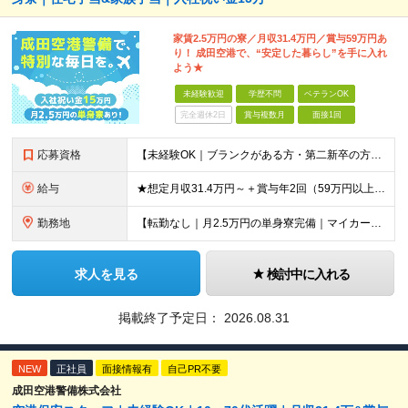
家賃2.5万円の寮／月収31.4万円／賞与59万円あ
り！ 成田空港で、“安定した暮らし”を手に入れ
よう★
未経験歓迎
学歴不問
ベテランOK
完全週休2日
賞与複数月
面接1回
応募資格
【未経験OK｜ブランクがある方・第二新卒の方・正社員が初めての方も歓迎！】 ★応募資格を満たす方は面接確約！ ★20代・30代の若手スタッフも多数活躍中！ ◎58歳以下の方（長期のキャリア形成を図る
給与
★想定月収31.4万円～＋賞与年2回（59万円以上） ★入社お祝い金15万円支給 ★水道+光熱費無料の家賃がリーズナブルな社員寮(単身寮)あり！ ★住宅手当&家族手当あり 月給24万5000円以上(
勤務地
【転勤なし｜月2.5万円の単身寮完備｜マイカー・バイク通勤OK】 成田空港または空港関連施設での勤務となります。 お住まいや希望を考慮し、千葉市美浜区・四街道市への配属となる場合もあります。 【本社
求人を見る
検討中に入れる
掲載終了予定日：
2026.08.31
NEW
正社員
面接情報有
自己PR不要
成田空港警備株式会社