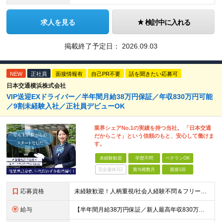
求人を見る
検討中に入れる
掲載終了予定日：
2026.09.03
NEW
正社員
面接情報有
自己PR不要
話を聞きたい応募可
日本交通横浜株式会社
VIP送迎EXドライバー／半年間月給38万円保証／年収830万円可能
／9割未経験入社／正社員デビューOK
業界シェアNo.1の実績を持つ当社。 「日本交通
だからこそ」という信頼のもと、安心して働けま
す。
未経験歓迎
学歴不問
ベテランOK
完全週休2日
賞与複数月
面接1回
応募資格
未経験歓迎！人柄重視/社会人経験不問＆フリーターもOK ■普通自動車免許（AT限定可）を取得して1年以上経過している方 ※前職・学歴・ブランク・転職回数などは一切不問です。 <2種免許取得代は全額
給与
【半年間月給38万円保証／新人最高年収830万円／賞与年2回／給料控除を100%撤廃】 6ヶ月間、月給38万円保証＋歩合給＋賞与年2回（川崎／保土ヶ谷／戸塚） ◆保証額を超える売上時は上乗せした給与