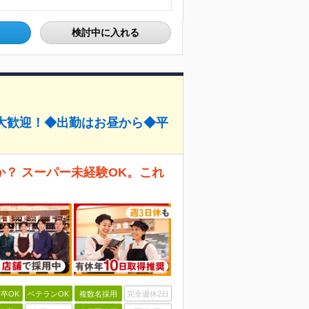
検討中に入れる
大歓迎！◆出勤はお昼から◆平
？ スーパー未経験OK。これ
卒OK
ベテランOK
複数名採用
完全週休2日