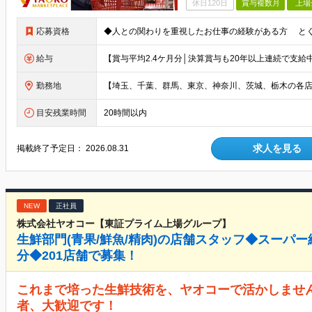
休日120日
賞与複数月
上場
応募資格
給与
勤務地
目安残業時間
20時間以内
求人を見る
掲載終了予定日：
2026.08.31
NEW
正社員
株式会社ヤオコー【東証プライム上場グループ】
生鮮部門(青果/鮮魚/精肉)の店舗スタッフ◆スーパー
分◆201店舗で募集！
これまで培った生鮮技術を、ヤオコーで活かしませ
者、大歓迎です！