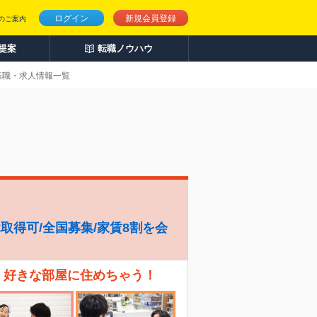
ログイン
新規会員登録
のご案内
人提案
転職ノウハウ
転職・求人情報一覧
休取得可/全国募集/家賃8割を会
、好きな部屋に住めちゃう！