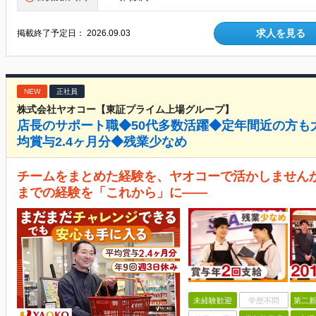
求人を見る
掲載終了予定日：
2026.09.03
NEW
正社員
株式会社ヤオコー【東証プライム上場グループ】
店長のサポート職◆50代多数活躍◆定年間近の方も
均賞与2.4ヶ月分◆残業少なめ
チームをまとめた経験を、ヤオコーで活かしませんか
までの経験を「これから」に――
未経験歓迎
学歴不問
第二新