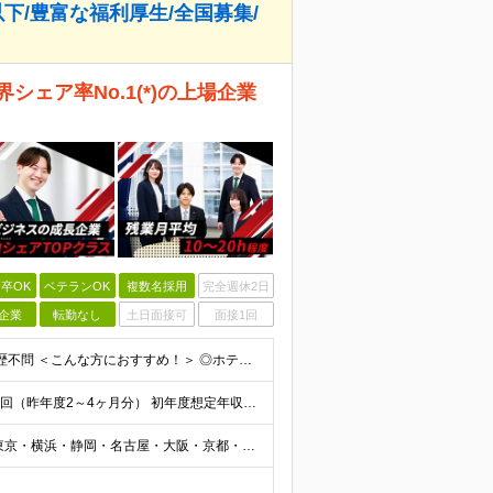
以下/豊富な福利厚生/全国募集/
ェア率No.1(*)の上場企業
卒OK
ベテランOK
複数名採用
完全週休2日
企業
転勤なし
土日面接可
面接1回
●未経験OK ●職種・業種未経験歓迎 ●第二新卒歓迎 ●学歴不問 ＜こんな方におすすめ！＞ ◎ホテル・アパレル・携帯販売など接客経験を活かしたい ◎「今の会社、この先が見えない」と感じている ◎上場
月給25万円～34万円以上＋各種手当＋残業代＋賞与年2回（昨年度2～4ヶ月分） 初年度想定年収：350万円～ ＜クラス・経験別の月給目安＞ ■メンバークラス：月給25万円以上 ■店長やSVなどのマネ
┃全国募集！勤務地は希望を考慮します 札幌・仙台・東京・横浜・静岡・名古屋・大阪・京都・広島・福岡 募集 ※上記のほか、全国に拠点あり ※キャリアアップやキャリアシフトに伴う転勤も一部ありますが、基