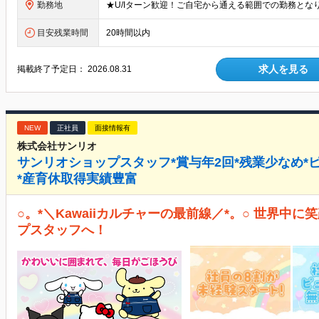
勤務地
目安残業時間
20時間以内
求人を見る
掲載終了予定日：
2026.08.31
NEW
正社員
面接情報有
株式会社サンリオ
サンリオショップスタッフ*賞与年2回*残業少なめ*
*産育休取得実績豊富
○。*＼Kawaiiカルチャーの最前線／*。○ 世界中
プスタッフへ！