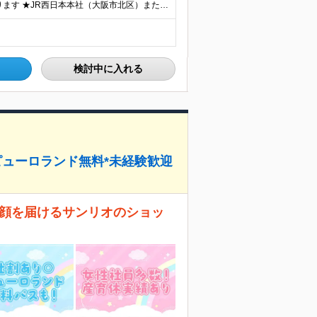
★U/Iターン歓迎！ご自宅から通える範囲での勤務となります ★JR西日本本社（大阪市北区）または、当社事業エリア内（北陸から北九州まで）の各支社で勤務 ※関西に本社あり※ 〈近畿エリア〉 三重県（
検討中に入れる
ピューロランド無料*未経験歓迎
に笑顔を届けるサンリオのショッ