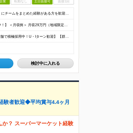
企業
転勤なし
土日面接可
面接1回
◆人との関わりを重視したお仕事の経験がある方 とくにチームをまとめた経験がある方を歓迎します ┗例えば… □スーパーマーケット・ホームセンター・ドラッグストアなどの 小売業でチームをまと
【賞与平均2.4ケ月分│決算賞与も20年以上連続で支給中！】 ＜月収例＞ 月収29万円（地域限定正社員／残業代・各種手当含む） 月収26万円（契約社員／残業代・各種手当含む） ◆月給：月給258,
【埼玉、千葉、群馬、東京、神奈川、茨城、栃木の各店舗で積極採用中！U・Iターン歓迎】 【群馬県】 安中/伊勢崎/太田/桐生/高崎/館林/富岡/ 中之条/藤岡/前橋 【茨城県】 古河/取手/竜ヶ崎
検討中に入れる
経験者歓迎◆平均賞与4.4ヶ月
んか？ スーパーマーケット経験