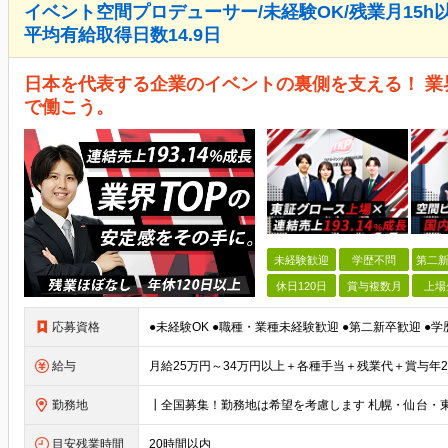
イベント空間プロデューサー/未経験OK/残業月15h
平均有給取得日数14.9日
日本を代表する企業のイベントの裏側を支える！ 業界シ
で働こう。
未経験歓迎
学歴不問
第二新
休日120日
賞与複数月
上場
応募資格
給与
勤務地
目安残業時間
20時間以内