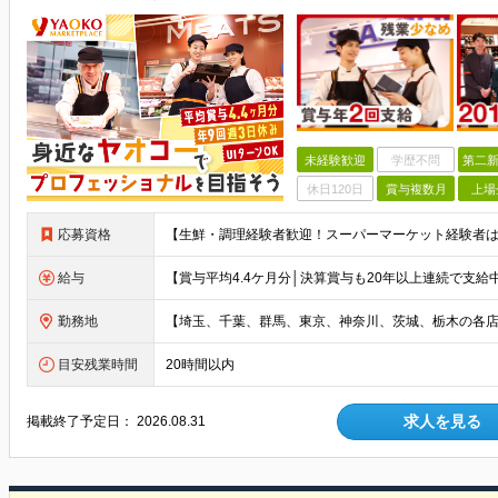
未経験歓迎
学歴不問
第二新
休日120日
賞与複数月
上場
応募資格
給与
勤務地
目安残業時間
20時間以内
求人を見る
掲載終了予定日：
2026.08.31