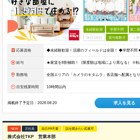
未経験歓迎
学歴不問
第二新
休日120日
賞与複数月
上場
応募資格
給与
勤務地
目安残業時間
10時間以内
求人を見る
掲載終了予定日：
2026.08.20
NEW
正社員
自己PR不要
話を聞きたい応募可
株式会社TKP 営業本部