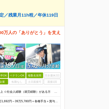
定／残業月11h程／年休119日
日500万人の「ありがとう」を支え
卒OK
ベテランOK
複数名採用
完全週休2日
企業
転勤なし
土日面接可
面接1回
★未経験OK・第二新卒歓迎・20代30代活躍★ ☆高卒以上 ☆社会人経験（就労経験）がある方 業界・ポジション・年数は不問です！ 「誰もが知る大手企業で働きたい」 「1人より、チームで仕事がした
★賞与5.42ヶ月分支給予定あり！ （大卒以上）月給24万1,692円～39万5,780円＋各種手当＋賞与2回 （高卒以上）月給22万2,662円～39万5,780円＋各種手当＋賞与2回 ※上記は