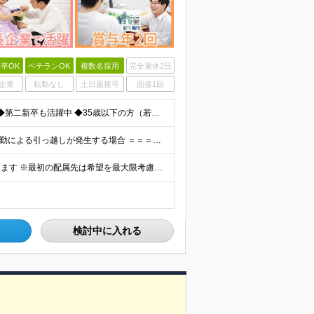
卒OK
ベテランOK
複数名採用
完全週休2日
企業
転勤なし
土日面接可
面接1回
◆未経験歓迎！活躍のフィールドは全国！ ◆学歴不問 ◆第二新卒も活躍中 ◆35歳以下の方（若年層の長期キャリア形成を図るため）
★家賃を8割補助！（限度額は地域により異なる） ※転勤による引っ越しが発生する場合 ＝＝＝＝＝＝＝＝＝＝＝＝＝＝＝＝＝＝＝＝＝＝＝ 例えば、家賃7.5万円なら6万円は会社で負担。 あなたが支払うのは、
全国エリアの「カメラのキタムラ」各店舗へ配属となります ※最初の配属先は希望を最大限考慮した上で決定します ▼詳しい勤務地住所は下記URLをご確認ください。 https://sss.kitamur
検討中に入れる