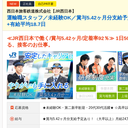
NEW
正社員
自己PR不要
西日本旅客鉄道株式会社【JR西日本】
運輸職スタッフ／未経験OK／賞与5.42ヶ月分支給予
+有給平均18.7日
≪JR西日本で働く/賞与5.42ヶ月/定着率92％≫ 1
る、接客のお仕事。
未経験歓迎
学歴不問
第二新
休日120日
賞与複数月
上場
応募資格
給与