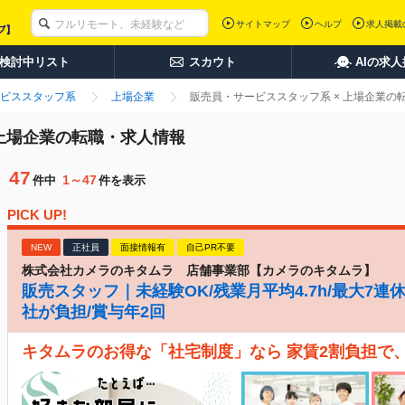
サイトマップ
ヘルプ
求人掲載
検討中リスト
スカウト
AIの求
ビススタッフ系
上場企業
販売員・サービススタッフ系 × 上場企業の
 上場企業の転職・求人情報
47
1～47
件中
件を表示
PICK UP!
NEW
正社員
面接情報有
自己PR不要
株式会社カメラのキタムラ 店舗事業部【カメラのキタムラ】
販売スタッフ｜未経験OK/残業月平均4.7h/最大7連
社が負担/賞与年2回
キタムラのお得な「社宅制度」なら 家賃2割負担で