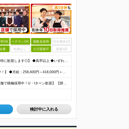
卒OK
ベテランOK
複数名採用
完全週休2日
企業
転勤なし
土日面接可
面接1回
【生鮮・調理経験者歓迎！スーパーマーケット経験者は特に歓迎します◎】 ◆高卒以上 ◆いずれかのご経験をお持ちの方 ・スーパーの生鮮売場（鮮魚・精肉・青果）での勤務経験がある方 ・鮮魚専門店や精肉専門店
【賞与平均4.4ケ月分│決算賞与も20年以上連続で支給中！】 ◆月給：258,400円～418,000円＋残業代＋各種手当 ※給与は前職での経験、スキルを考慮し、決定します ※残業代は全額支給します
【埼玉、千葉、群馬、東京、神奈川、茨城、栃木の各店舗で積極採用中！U・Iターン歓迎】 【群馬県】 安中/伊勢崎/太田/桐生/高崎/館林/富岡/ 中之条/藤岡/前橋 【茨城県】 古河/取手/竜ヶ崎
検討中に入れる