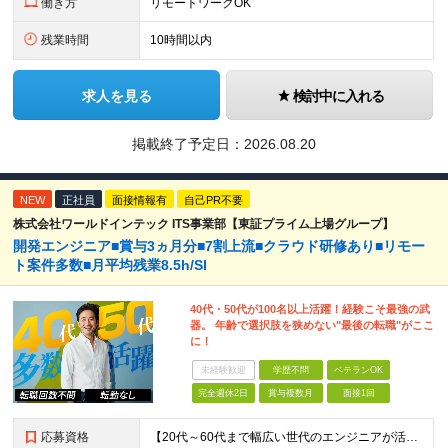
働き方
リモートワークOK
残業時間
10時間以内
求人を見る
検討中に入れる
掲載終了予定日：
2026.08.20
NEW
正社員
面接情報有
自己PR不要
株式会社ワールドインテック ITS事業部【東証プライム上場グループ】
開発エンジニア■賞与3ヵ月分■7割上流■クラウド研修あり■リモー
ト案件多数■月平均残業8.5h/SI
40代・50代が100名以上活躍！経験こそ最強の武
器。 年齢で選択肢を狭めない"最後の転職"がここ
に！
未経験歓迎
学歴不問
ベテランOK
完全週休2日
賞与複数月
面接1回
応募資格
【20代～60代まで幅広い世代のエンジニアが活躍してます】 ■学歴不問 ■転職回数不問 ■開発経験（年数不問）をお持ちの方