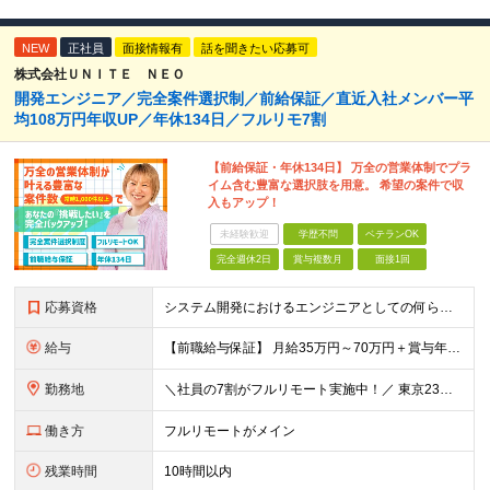
NEW
正社員
面接情報有
話を聞きたい応募可
株式会社ＵＮＩＴＥ ＮＥＯ
開発エンジニア／完全案件選択制／前給保証／直近入社メンバー平
均108万円年収UP／年休134日／フルリモ7割
【前給保証・年休134日】 万全の営業体制でプラ
イム含む豊富な選択肢を用意。 希望の案件で収
入もアップ！
未経験歓迎
学歴不問
ベテランOK
完全週休2日
賞与複数月
面接1回
応募資格
システム開発におけるエンジニアとしての何らかの実務経験（年数不問） ※要件定義、基本設計、詳細設計、製造、検証、運用保守 少しでも実務経験があれば、まずは気軽にエントリーしてみてください！ ／／／／
給与
【前職給与保証】 月給35万円～70万円＋賞与年2回＋各種手当 ※前職の給与・スキル・経験を考慮の上、決定いたします。 ※月給には固定残業代（月30時間分／5万円～10万円）を含みます。超過分は別途
勤務地
＼社員の7割がフルリモート実施中！／ 東京23区内など1都3県を中心としたプロジェクト先での勤務となります。 ※勤務地は希望を考慮します ≪本社≫ 東京都渋谷区恵比寿南1丁目3番7号 隅越ビル5階
働き方
フルリモートがメイン
残業時間
10時間以内