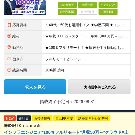
未経験歓迎
学歴不問
ベテランOK
完全週休2日
賞与複数月
面接1回
応募資格
＼40代・50代も活躍中！／ ★学歴不問 ★インフラエンジニアの経験を5年以上お持ちの方 ≪こんな方にピッタリです！≫ ◎自身の市場価値を正当に評価してほしい ◎今より年収をアップさせたい ◎多彩な
給与
★年収1000万～スタート！ 年俸1,000万円～1,162万8,000円（12分割） ※経験・スキルを考慮の上決定します ※上記金額には固定残業代（月30h分・158,400円～184,000円
勤務地
★100％フルリモート！ ★転居を伴う転勤なし 本社またはプロジェクト先にて勤務いただきます！ ※プロジェクト先は一都三県及び23区内がメイン 【本社】 東京都新宿区神楽坂1-2 研究社英語センタ
働き方
フルリモートがメイン
残業時間
10時間以内
求人を見る
検討中に入れる
掲載終了予定日：
2026.08.31
NEW
正社員
面接情報有
自己PR不要
話を聞きたい応募可
株式会社Ｃｒａｎｅ＆Ｉ
インフラエンジニア*100％フルリモート*月収50万～*クラウド×上