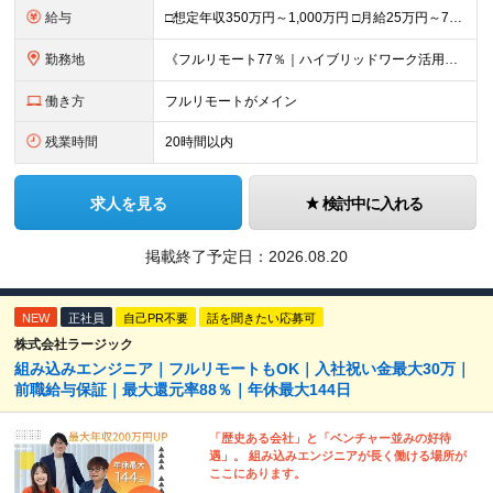
給与
□想定年収350万円～1,000万円 □月給25万円～75万円＋単価連動のインセンティブ＋賞与（年2回） ※月給にはみなし残業代（月20時間分／33,186円～）を含みます。超過分は全額支給 ▽試用
勤務地
《フルリモート77％｜ハイブリッドワーク活用中》 東京都23区・大阪府を中心とした各プロジェクト先となります 《本社》高知県高知市本町2-4-30-905 (変更の範囲)上記を除く当社関連勤務地
働き方
フルリモートがメイン
残業時間
20時間以内
求人を見る
検討中に入れる
掲載終了予定日：
2026.08.20
NEW
正社員
自己PR不要
話を聞きたい応募可
株式会社ラージック
組み込みエンジニア｜フルリモートもOK｜入社祝い金最大30万｜
前職給与保証｜最大還元率88％｜年休最大144日
「歴史ある会社」と「ベンチャー並みの好待
遇」。 組み込みエンジニアが長く働ける場所が
ここにあります。