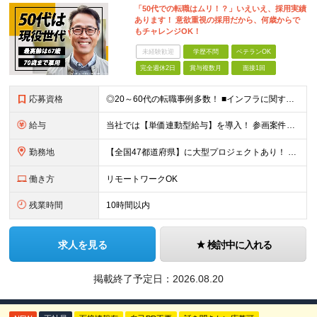
「50代での転職はムリ！？」いえいえ、採用実績
あります！ 意欲重視の採用だから、何歳からで
もチャレンジOK！
未経験歓迎
学歴不問
ベテランOK
完全週休2日
賞与複数月
面接1回
応募資格
◎20～60代の転職事例多数！ ■インフラに関する何らかのご経験 ■学歴不問/転職回数は一切不問！
給与
当社では【単価連動型給与】を導入！ 参画案件の契約単価に連動して給与が決定。 還元率は単価の【70％～80％】と東証プライム上場グループとして高水準です！（社会保険料・教育コスト含む） ■関東：月給
勤務地
【全国47都道府県】に大型プロジェクトあり！ 主要勤務地： 北海道/宮城県/栃木県/埼玉県/千葉県/東京都/神奈川県/愛知県/大阪府/京都府/兵庫県/広島県/福岡県/熊本県 ※勤務エリアは、あなたの
働き方
リモートワークOK
残業時間
10時間以内
求人を見る
検討中に入れる
掲載終了予定日：
2026.08.20