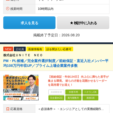
残業時間
10時間以内
求人を見る
検討中に入れる
掲載終了予定日：
2026.08.20
NEW
正社員
面接情報有
話を聞きたい応募可
株式会社ＵＮＩＴＥ ＮＥＯ
PM・PL候補／完全案件選択制度／前給保証・直近入社メンバー平
均108万円年収UP／プライム上場企業案件多数
【前給保証・年休134日】 向上心に満ちた若手が
集まる環境。 彼らの才能を花開かせるリーダー
を高待遇でお迎え！
未経験歓迎
学歴不問
ベテランOK
完全週休2日
賞与複数月
面接1回
応募資格
＜必須条件＞ ・エンジニアとしての実務経験5年以上 ＜尚可条件＞ ・PM、PL経験 ・後輩指導やチームリーダーなど、何らかのリード経験 ※リーダー未経験の方のご応募も大歓迎です！ポテンシャル採用を