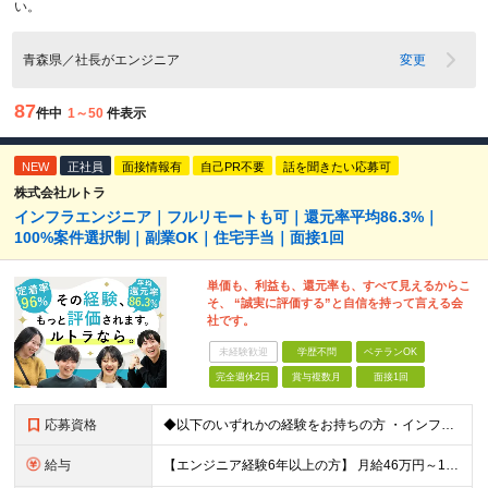
い。
青森県／社長がエンジニア
変更
87
件中
1～50
件表示
NEW
正社員
面接情報有
自己PR不要
話を聞きたい応募可
株式会社ルトラ
インフラエンジニア｜フルリモートも可｜還元率平均86.3%｜
100%案件選択制｜副業OK｜住宅手当｜面接1回
単価も、利益も、還元率も、すべて見えるからこ
そ、 “誠実に評価する”と自信を持って言える会
社です。
未経験歓迎
学歴不問
ベテランOK
完全週休2日
賞与複数月
面接1回
応募資格
◆以下のいずれかの経験をお持ちの方 ・インフラ設計・構築の実務経験（オンプレ/クラウドどちらもOK） ・クラウド環境下での運用保守に関する実務経験 ◆学歴不問 ＜こんな方は特に歓迎します＞ ◎これま
給与
【エンジニア経験6年以上の方】 月給46万円～100万円（固定残業代含む） ※上記月給には月30時間分の固定残業代（月8万7,400円～月19万円）を含む。超過分は全額支給。 【エンジニア経験4年以