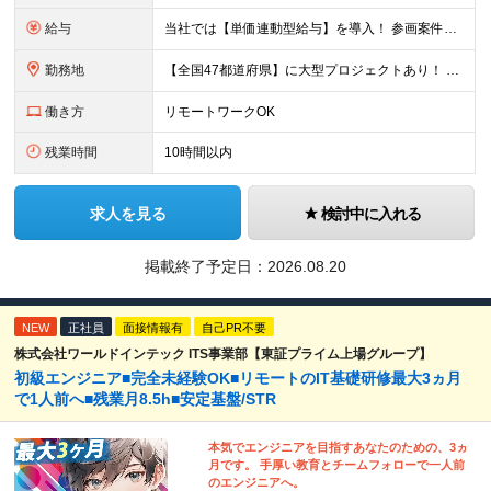
給与
当社では【単価連動型給与】を導入！ 参画案件の契約単価に連動して給与が決定。 還元率は単価の【70％～80％】と東証プライム上場グループとして高水準です！（社会保険料・教育コスト含む） ■関東：月給
勤務地
【全国47都道府県】に大型プロジェクトあり！ 主要勤務地： 北海道/宮城県/栃木県/埼玉県/千葉県/東京都/神奈川県/愛知県/大阪府/京都府/兵庫県/広島県/福岡県/熊本県 ※勤務エリアは、あなたの
働き方
リモートワークOK
残業時間
10時間以内
求人を見る
検討中に入れる
掲載終了予定日：
2026.08.20
NEW
正社員
面接情報有
自己PR不要
株式会社ワールドインテック ITS事業部【東証プライム上場グループ】
初級エンジニア■完全未経験OK■リモートのIT基礎研修最大3ヵ月
で1人前へ■残業月8.5h■安定基盤/STR
本気でエンジニアを目指すあなたのための、3ヵ
月です。 手厚い教育とチームフォローで一人前
のエンジニアへ。