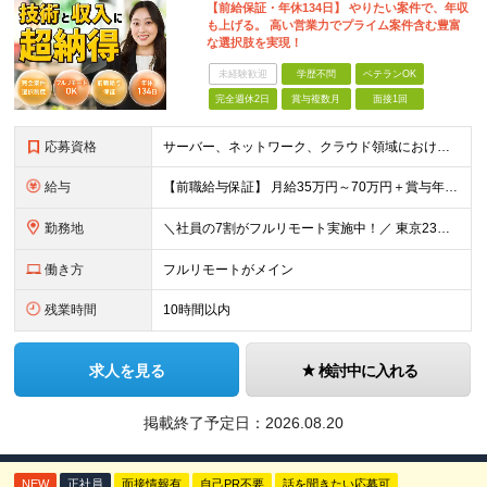
【前給保証・年休134日】 やりたい案件で、年収
も上げる。 高い営業力でプライム案件含む豊富
な選択肢を実現！
未経験歓迎
学歴不問
ベテランOK
完全週休2日
賞与複数月
面接1回
応募資格
サーバー、ネットワーク、クラウド領域におけるインフラエンジニアとしての何らかの実務経験（年数不問） ※設計、構築、運用保守、監視等 少しでも実務経験があれば、まずは気軽にエントリーしてみてください！
給与
【前職給与保証】 月給35万円～70万円＋賞与年2回＋各種手当 ※前職の給与・スキル・経験を考慮の上、決定いたします。 ※月給には固定残業代（月30時間分／5万円～10万円）を含みます。超過分は別途
勤務地
＼社員の7割がフルリモート実施中！／ 東京23区内など1都3県を中心としたプロジェクト先での勤務となります。 ※勤務地は希望を考慮します ≪本社≫ 東京都渋谷区恵比寿南1丁目3番7号 隅越ビル5階
働き方
フルリモートがメイン
残業時間
10時間以内
求人を見る
検討中に入れる
掲載終了予定日：
2026.08.20
NEW
正社員
面接情報有
自己PR不要
話を聞きたい応募可