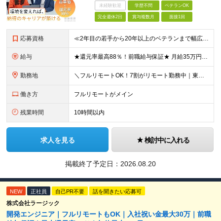
未経験歓迎
学歴不問
ベテランOK
完全週休2日
賞与複数月
面接1回
応募資格
≪2年目の若手から20年以上のベテランまで幅広く活躍！≫ ■組込系開発の実務経験をお持ちの方(フェーズや言語、リーダー経験などは一切不問) ■学歴不問 ＼下記経験をお持ちの方は優遇します／ ●C言語
給与
★還元率最高88％！前職給与保証★ 月給35万円～＋賞与年2回 ★還元率は案件単価の76～88％！ ★入社祝い金10～30万円！住宅・在宅・家族など手当充実！ ◎経験・スキルなどを考慮し、優遇し
勤務地
＼フルリモートOK！7割がリモート勤務中｜東京・愛知・大阪で積極採用中！／ 東京・神奈川・千葉・埼玉、大阪・京都・兵庫・滋賀、愛知などのプロジェクト先、または在宅勤務 ★転勤なし ★希望するエリアで
働き方
フルリモートがメイン
残業時間
10時間以内
求人を見る
検討中に入れる
掲載終了予定日：
2026.08.20
NEW
正社員
自己PR不要
話を聞きたい応募可
株式会社ラージック
開発エンジニア｜フルリモートもOK｜入社祝い金最大30万｜前職