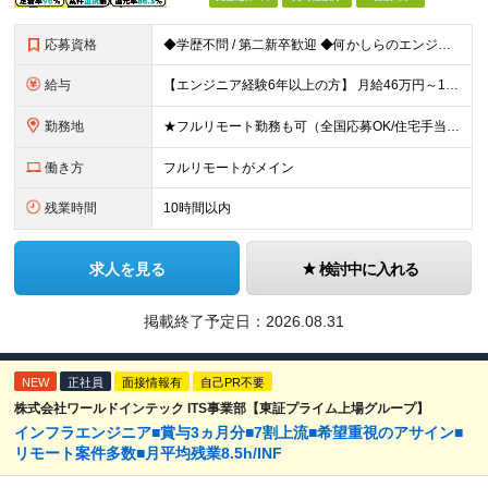
応募資格
◆学歴不問 / 第二新卒歓迎 ◆何かしらのエンジニア経験をお持ちの方 （言語・期間・フェーズ不問） 経験浅めの方も遠慮なくご応募ください！ ■入社前Q＆A ────── ◎実力に見合った報酬が手に
給与
【エンジニア経験6年以上の方】 月給46万円～100万円（固定残業代含む） ※上記月給には月30時間分の固定残業代（月8万7,400円～月19万円）を含む。超過分は全額支給。 【エンジニア経験4年以
勤務地
★フルリモート勤務も可（全国応募OK/住宅手当を支給します） ※案件によって常駐が必要になる場合があります。 ※希望がない限り、転勤はありません ※U・Iターン歓迎 ★ルトラの社員は全国各地で活躍中
働き方
フルリモートがメイン
残業時間
10時間以内
求人を見る
検討中に入れる
掲載終了予定日：
2026.08.31
NEW
正社員
面接情報有
自己PR不要
株式会社ワールドインテック ITS事業部【東証プライム上場グループ】
インフラエンジニア■賞与3ヵ月分■7割上流■希望重視のアサイン■
リモート案件多数■月平均残業8.5h/INF