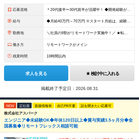
応募資格
＊20代後半〜30代前半が活躍中！ ◆開発経験が3年以上ある方（Web・オープン系システム等） ◆学歴不問 ★Java(Spring、Spring Boot)、Python(Django)、 Re
給与
◆月給40万円～70万円 ※スタート月給は、経験・能力・前職の給与等を考慮の上で決定いたします。 ※上記金額には残業の有無に関わらず、 月30時間分の固定残業代（7万6,000円～13万3,000円
勤務地
＼社員の9割がリモートワーク実施中！／ ★転勤ナシ！ ★UIターン歓迎！ 関東、関西、東海、九州・中国エリアの各プロジェクト先から希望を優先して決定。 ※リモート案件も多数あり！ ◆関東エリア
働き方
リモートワークがメイン
残業時間
10時間以内
求人を見る
検討中に入れる
掲載終了予定日：
2026.08.31
NEW
正社員
面接情報有
自己PR不要
話を聞きたい応募可
株式会社アスパーク
エンジニア◆未経験OK◆年休120日以上◆賞与実績3.5ヶ月分◆全
国募集◆リモートフレックス相談可能