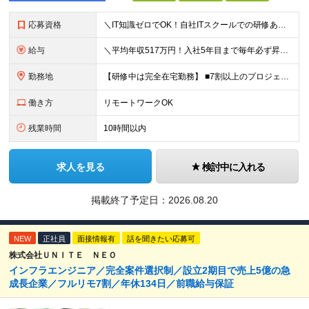
応募資格
＼IT知識ゼロでOK！自社ITスクールでの研修あり／ ■完全未経験OK(文系出身70％) ■第二新卒歓迎 ■学歴不問 └社会人未経験の方も歓迎します！ 5名以上の採用を予定しているので、同期と入社も
給与
＼平均年収517万円！入社5年目まで毎年必ず昇給／ ■賞与年3回 ■年収800万円以上も可 ■入社3年以上の平均年収469.2万円 月給23万2000円以上＋賞与年3回＋各種手当 ☆入社5年目まで最
勤務地
【研修中は完全在宅勤務】 ■7割以上のプロジェクトでリモートワークを導入 ■フルリモートもあり ■一都三県のプロジェクト先 ■転居を伴う転勤なし ＜プロジェクト先＞ 東京・神奈川・千葉・埼玉でのプロ
働き方
リモートワークOK
残業時間
10時間以内
求人を見る
検討中に入れる
掲載終了予定日：
2026.08.20
NEW
正社員
面接情報有
話を聞きたい応募可
株式会社ＵＮＩＴＥ ＮＥＯ
インフラエンジニア／完全案件選択制／設立2期目で売上5億の急
成長企業／フルリモ7割／年休134日／前職給与保証