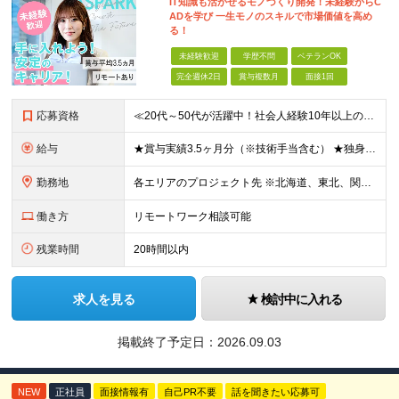
IT知識も活かせるモノづくり開発！未経験からC
ADを学び 一生モノのスキルで市場価値を高め
る！
未経験歓迎
学歴不問
ベテランOK
完全週休2日
賞与複数月
面接1回
応募資格
≪20代～50代が活躍中！社会人経験10年以上の方も歓迎≫ ◆学歴不問 ◆未経験・ブランクOK ≫モノづくりに関する何らかの経験をお持ちの方は優遇します！ ～こんな方が活躍できます！～ ◎専門的な
給与
★賞与実績3.5ヶ月分（※技術手当含む） ★独身寮│寮費手当│引っ越し手当あり ★月給26万円も可能！ 【実務経験者】※前職の給与、経験、スキルをもとに決定 ・月給21万円～60万円＋時間外手当全
勤務地
各エリアのプロジェクト先 ※北海道、東北、関東、北信越、東海、関西、四国、中国、九州の各エリアから希望勤務地をお聞かせください。 ※転勤を伴わない エリア限定採用枠あり。U・Iターンも歓迎です！ ※プ
働き方
リモートワーク相談可能
残業時間
20時間以内
求人を見る
検討中に入れる
掲載終了予定日：
2026.09.03
NEW
正社員
面接情報有
自己PR不要
話を聞きたい応募可