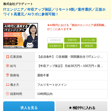
株式会社グラディート
ITエンジニア／年収アップ保証／リモート9割／案件選択／正規ホ
ワイト高還元／AIラボに参画可能！
★AI時代における「独自のエンジニア成⻑戦略」
がここにあります★
未経験歓迎
学歴不問
ベテランOK
完全週休2日
賞与複数月
面接1回
応募資格
【必須条件】 ◎首都圏・関西圏在住でITエンジニアとしての実務経験が3年以上ある⽅（開発・インフラいずれも歓迎） →首都圏（東京、神奈川、千葉、埼玉）、関西圏（大阪、兵庫、京都）在住のITエンジニア採
給与
【年収アップ保証】 月給36万円～100万円＋賞与（年3回）＋諸手当 ◆想定年収432万円〜1200万円(経験・スキルを考慮し決定) ※年収アップ保証付帯 ◆基本給には⽉20時間分の固定残業代(31,
勤務地
通勤不要
働き方
フルリモートがメイン
残業時間
10時間以内
求人を見る
検討中に入れる