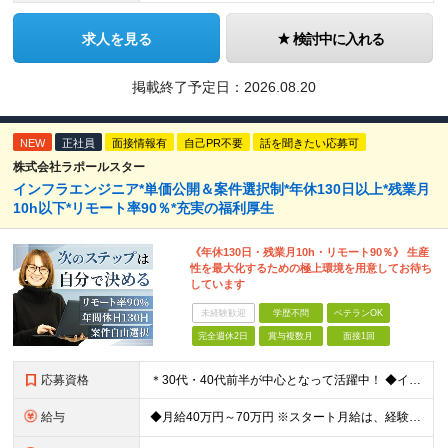
求人を見る
検討中に入れる
掲載終了予定日：
2026.08.20
NEW
正社員
面接情報有
自己PR不要
話を聞きたい応募可
株式会社ラポールスター
インフラエンジニア*単価公開＆案件選択制*年休130日以上*残業月
10h以下*リモート率90％*充実の福利厚生
《年休130日・残業月10h・リモート90％》 生産
性を最大化するための極上環境を用意してお待ち
しています
未経験歓迎
学歴不問
ベテランOK
完全週休2日
賞与複数月
面接1回
応募資格
＊30代・40代前半が中心となって活躍中！ ◆インフラ（サーバー・ネットワーク・クラウド等）の設計、構築、テストいずれかの実務経験3年以上 ◆学歴不問 ★求める人物像： ◎他責ではなく、自身のキャ
給与
◆月給40万円～70万円 ※スタート月給は、経験・能力・前職の給与等を考慮の上で決定いたします。 ※上記金額には残業の有無に関わらず、 月30時間分の固定残業代（7万6,000円～13万3,000円