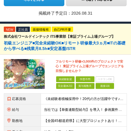
掲載終了予定日：
2026.08.31
NEW
正社員
面接情報有
自己PR不要
株式会社ワールドインテック ITS事業部【東証プライム上場グループ】
初級エンジニア■完全未経験OK■リモート研修最大3ヵ月■ITの基礎
から学べる■残業月8.5h■安定基盤/STR
フルリモート研修×3,000件のプロジェクトで安
心！ 東証プライム上場グループでエンジニアを
目指しませんか？
未経験歓迎
学歴不問
ベテランOK
完全週休2日
賞与複数月
面接1回
応募資格
《未経験者積極採用中！20代の方が活躍中です♪》 ◎約4割が実務未経験入社！ ■学歴・職歴は一切問いません！ ■第二新卒の方もお気軽にご相談ください♪ ■入社してから数年は、転勤の可能性があります
給与
当社では【単価連動型給与】を導入！ 参画案件の契約単価に連動して給与が決定。 還元率は単価の【70％～80％】と東証プライム上場グループとして高水準です！（社会保険料・教育コスト含む） ■関東：月給
勤務地
【全国45都道府県】に大型プロジェクトあり！※ 四国・沖縄を除く 主要勤務地： 北海道/宮城県/栃木県/埼玉県/千葉県/東京都/神奈川県/愛知県/大阪府/京都府/兵庫県/広島県/福岡県/熊本県 ※勤