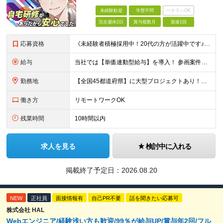
未経験歓迎
学歴不問
ベテランOK
完全週休2日
賞与複数月
面接1回
応募資格
《未経験者積極採用中！20代の方が活躍中です♪》 ◎約4割が実務未経験入社！ ■学歴・職歴は一切問いません！ ■第二新卒の方もお気軽にご相談ください♪ ■入社してから数年は、転勤の可能性があります
給与
当社では【単価連動型給与】を導入！ 参画案件の契約単価に連動して給与が決定。 還元率は単価の【70％～80％】と東証プライム上場グループとして高水準です！（社会保険料・教育コスト含む） ■関東：月給
勤務地
【全国45都道府県】に大型プロジェクトあり！※ 四国・沖縄を除く 主要勤務地： 北海道/宮城県/栃木県/埼玉県/千葉県/東京都/神奈川県/愛知県/大阪府/京都府/兵庫県/広島県/福岡県/熊本県 ※勤
働き方
リモートワークOK
残業時間
10時間以内
求人を見る
検討中に入れる
掲載終了予定日：
2026.08.20
NEW
正社員
面接情報有
自己PR不要
話を聞きたい応募可
株式会社 HAL
Webエンジニア/経験浅い方も歓迎/99％が給与UP/賞与年2回/フル