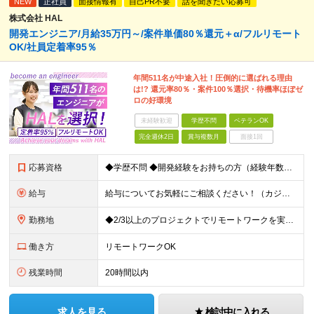
NEW
正社員
面接情報有
自己PR不要
話を聞きたい応募可
株式会社 HAL
開発エンジニア/月給35万円～/案件単価80％還元＋α/フルリモート
OK/社員定着率95％
年間511名が中途入社！圧倒的に選ばれる理由
は!? 還元率80％・案件100％選択・待機率ほぼゼ
ロの好環境
未経験歓迎
学歴不問
ベテランOK
完全週休2日
賞与複数月
面接1回
応募資格
◆学歴不問 ◆開発経験をお持ちの方（経験年数不問） ＜こんな方は大歓迎！＞ ◎今の収入をもっと増やしたい ◎もっと上流の案件で活躍したい ◎将来のキャリアにつながる案件に携わりたい ◎自分のやりたい
給与
給与についてお気軽にご相談ください！（カジュアル面談可能） 月給35万円～＋各種手当＋賞与2回 ※固定残業代は、時間外労働の有無に関わらず40時間分を87,500円～支給 ※超過分は別途支給 ※試用
勤務地
◆2/3以上のプロジェクトでリモートワークを実施中！ ≪自社拠点≫ ・東京本社／東京都千代田区丸の内二丁目6番1号 丸の内パークビルディング6階 ・関西支社／⼤阪府⼤阪市中央区安⼟町2-3-13 ⼤
働き方
リモートワークOK
残業時間
20時間以内
求人を見る
検討中に入れる