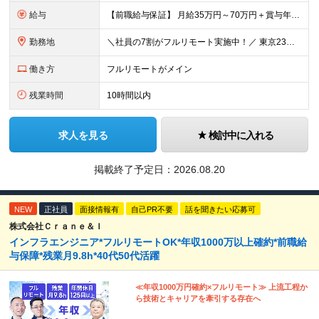
給与
【前職給与保証】 月給35万円～70万円＋賞与年2回＋各種手当 ※前職の給与・スキル・経験を考慮の上、決定いたします。 ※月給には固定残業代（月30時間分／5万円～10万円）を含みます。超過分は別途
勤務地
＼社員の7割がフルリモート実施中！／ 東京23区内など1都3県を中心としたプロジェクト先での勤務となります。 ※勤務地は希望を考慮します ≪本社≫ 東京都渋谷区恵比寿南1丁目3番7号 隅越ビル5階
働き方
フルリモートがメイン
残業時間
10時間以内
求人を見る
検討中に入れる
掲載終了予定日：
2026.08.20
NEW
正社員
面接情報有
自己PR不要
話を聞きたい応募可
株式会社Ｃｒａｎｅ＆Ｉ
インフラエンジニア*フルリモートOK*年収1000万以上確約*前職給
与保障*残業月9.8h*40代50代活躍
≪年収1000万円確約×フルリモート≫ 上流工程か
ら技術とキャリアを牽引する存在へ