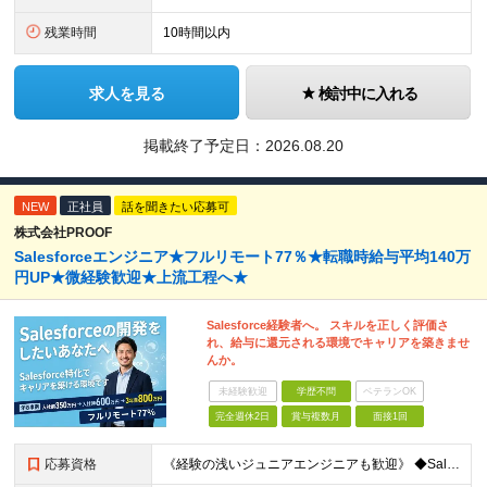
残業時間
10時間以内
求人を見る
検討中に入れる
掲載終了予定日：
2026.08.20
NEW
正社員
話を聞きたい応募可
株式会社PROOF
Salesforceエンジニア★フルリモート77％★転職時給与平均140万
円UP★微経験歓迎★上流工程へ★
Salesforce経験者へ。 スキルを正しく評価さ
れ、給与に還元される環境でキャリアを築きませ
んか。
未経験歓迎
学歴不問
ベテランOK
完全週休2日
賞与複数月
面接1回
応募資格
《経験の浅いジュニアエンジニアも歓迎》 ◆Salesforceによる開発の実務経験（実務経験1年以上） ◆学歴不問 ▽歓迎要件 ※必須ではありません ・PM経験のある方、Apex／LWCの開発経験が