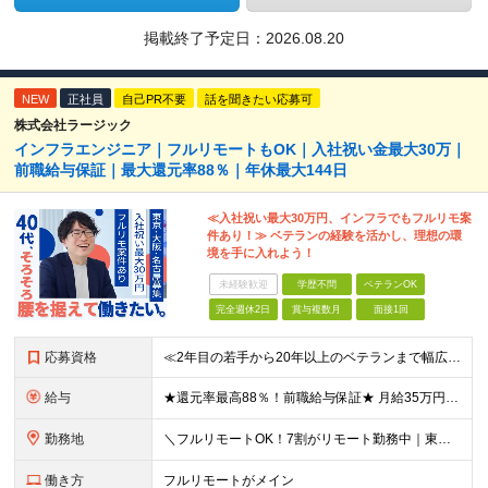
掲載終了予定日：
2026.08.20
NEW
正社員
自己PR不要
話を聞きたい応募可
株式会社ラージック
インフラエンジニア｜フルリモートもOK｜入社祝い金最大30万｜
前職給与保証｜最大還元率88％｜年休最大144日
≪入社祝い最大30万円、インフラでもフルリモ案
件あり！≫ ベテランの経験を活かし、理想の環
境を手に入れよう！
未経験歓迎
学歴不問
ベテランOK
完全週休2日
賞与複数月
面接1回
応募資格
≪2年目の若手から20年以上のベテランまで幅広く活躍！≫ ■インフラエンジニアとしての実務経験をお持ちの方 ┗サーバ・ネットワークいずれかのみでも可 ┗オンプレミスのみ経験者もOK ┗リーダー経験など
給与
★還元率最高88％！前職給与保証★ 月給35万円～＋賞与年2回 ★還元率は案件単価の76～88％！ ★入社祝い金10～30万円！住宅・在宅・家族など手当充実！ ◎経験・スキルなどを考慮し、優遇し
勤務地
＼フルリモートOK！7割がリモート勤務中｜東京・愛知・大阪で積極採用中！／ 東京・神奈川・千葉・埼玉、大阪・京都・兵庫・滋賀、愛知などのプロジェクト先、または在宅勤務 ★転勤なし ★希望するエリアで
働き方
フルリモートがメイン