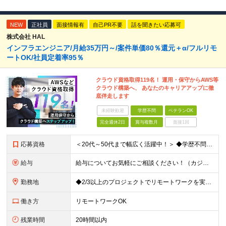
NEW
正社員
面接情報有
自己PR不要
話を聞きたい応募可
株式会社 HAL
インフラエンジニア/月給35万円～/案件単価80％還元＋α/フルリモ
ートOK/社員定着率95％
クラウド資格取得119名！ 運用・保守からAWS等
クラウド構築へ、 あなたのキャリアアップに徹
底伴走します
未経験歓迎
学歴不問
ベテランOK
完全週休2日
賞与複数月
面接1回
応募資格
＜20代～50代まで幅広く活躍中！＞ ◆学歴不問 ◆何らかのインフラ関連の実務経験 ★経験年数不問/運用監視レベルも歓迎 ＜こんな方は大歓迎！＞ ◎今の収入に不満がある ◎もっと上流の案件で活躍した
給与
給与についてお気軽にご相談ください！（カジュアル面談可能） 月給35万円～＋各種手当＋賞与2回 ※固定残業代は、時間外労働の有無に関わらず40時間分を87,500円～支給 ※超過分は別途支給 ※試用
勤務地
◆2/3以上のプロジェクトでリモートワークを実施中！ ≪自社拠点≫ ・東京本社／東京都千代田区丸の内二丁目6番1号 丸の内パークビルディング6階 ・関西支社／⼤阪府⼤阪市中央区安⼟町2-3-13 ⼤
働き方
リモートワークOK
残業時間
20時間以内