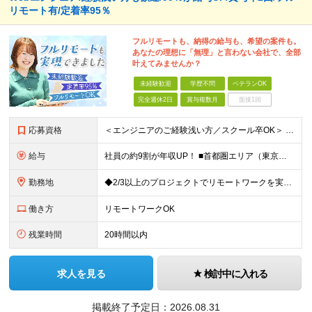
リモート有/定着率95％
フルリモートも、納得の給与も、希望の案件も。
あなたの理想に「無理」と言わない会社で、全部
叶えてみませんか？
未経験歓迎
学歴不問
ベテランOK
完全週休2日
賞与複数月
面接1回
応募資格
＜エンジニアのご経験浅い方／スクール卒OK＞ ◆学歴不問 ◆未経験OK ＜こんな方は大歓迎！＞ ◎今の収入に不満がある方 ◎新しい言語・スキルに挑戦したい方 ◎腰を据えて活躍したい方 ◎頑張りを評価
給与
社員の約9割が年収UP！ ■首都圏エリア（東京、神奈川、千葉、埼玉勤務） 月給25万円～26万円（固定残業代含む） ※固定残業代は、時間外労働の有無に関わらず17時間分を30,000円～31,200
勤務地
◆2/3以上のプロジェクトでリモートワークを実施中！ ≪自社拠点≫ ・東京本社／東京都千代田区丸の内二丁目6番1号 丸の内パークビルディング6階 ・関西支社／⼤阪府⼤阪市中央区安⼟町2-3-13 ⼤
働き方
リモートワークOK
残業時間
20時間以内
求人を見る
検討中に入れる
掲載終了予定日：
2026.08.31