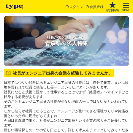
ログイン
会員登録
検討中(
0
)
MENU
社長がエンジニア出身！
青森県の求人特集
社長がエンジニア出身の企業を経験してみませんか。
日本では少ない傾向にあるエンジニア出身の社長には、自分で創業、または経
験を買われて役員に就任し社長へ、といったパターンがあります。
社長になると技術に浸かって仕事することはできず「経営者」へマインドごと
転身する必要があります。
そのこともエンジニア出身の社長が少ない理由の一つではないかといわれてい
ます。
しかし彼らが社長になることで、エンジニアが集中できる環境づくりや待遇改
善といった点に期待がもてますね。
今回は青森県で働く、社長がエンジニア出身という企業の求人をご紹介してい
ます。
新しい職場探しの一つの切り口として、詳しく求人をチェックしてみてくださ