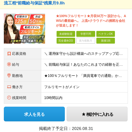
流工程*前職給与保証*残業月9.8h
★100%フルリモート★月収50万〜 設計から、A
WSの最前線へ。 上流×クラウドへの挑戦を会社
が並走します！
未経験歓迎
学歴不問
ベテランOK
完全週休2日
賞与複数月
面接1回
応募資格
＼ 運用保守から設計構築へのステップアップ応援！ ／ ★学歴・分野不問（運用保守経験のみでも歓迎） ★「設計・構築に挑戦したい」「市場価値を高めたい」という意欲を重視！ ┗豊富な案件（SIer直下など
給与
＼ 前職給与保証！あなたのこれまでの経験を正当評価 ／ ★月収50万円～スタート！【年俸600万～1,162万8,000円（12分割）】 ――「頑張りが給与に直結しない…」そんな不満とは無縁の環境で
勤務地
★100％フルリモート 「満員電車での通勤」から卒業できます！ ★転勤なし 【本社】 東京都新宿区神楽坂1-2 研究社英語センタービル3階 本社またはプロジェクト先にて勤務いただきます！ ※プロジ
働き方
フルリモートがメイン
残業時間
10時間以内
求人を見る
検討中に入れる
掲載終了予定日：
2026.08.31