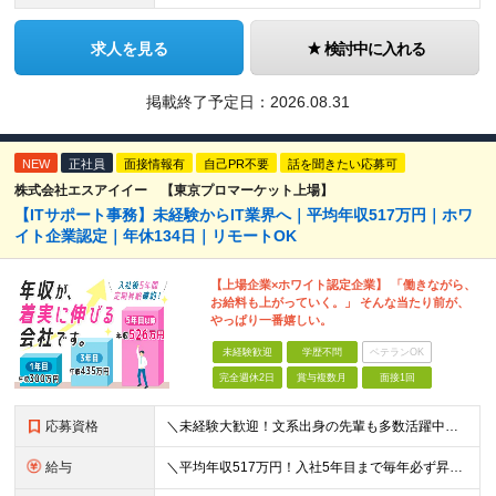
求人を見る
検討中に入れる
掲載終了予定日：
2026.08.31
NEW
正社員
面接情報有
自己PR不要
話を聞きたい応募可
株式会社エスアイイー 【東京プロマーケット上場】
【ITサポート事務】未経験からIT業界へ｜平均年収517万円｜ホワ
イト企業認定｜年休134日｜リモートOK
【上場企業×ホワイト認定企業】 「働きながら、
お給料も上がっていく。」 そんな当たり前が、
やっぱり一番嬉しい。
未経験歓迎
学歴不問
ベテランOK
完全週休2日
賞与複数月
面接1回
応募資格
＼未経験大歓迎！文系出身の先輩も多数活躍中／ ◆PCスキルに自信のない方も歓迎 ◆完全未経験OK ◆社会人デビューもOK ◆学歴不問 「働きながら少しずつ専門スキルを身につけたい」という意欲重視の採
給与
＼平均年収517万円！入社5年目まで毎年必ず昇給／ ■賞与年3回 ■年収800万円以上も可 ■入社3年以上の平均年収469.2万円 月給23万2000円以上＋賞与年3回＋各種手当 ☆入社5年目まで最