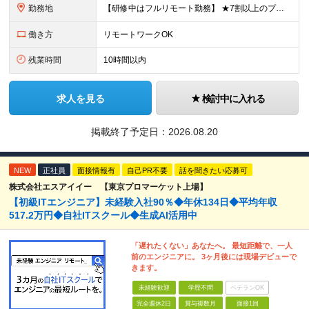
勤務地
【研修中はフルリモート勤務】 ★7割以上のプロジェクトでリモートワークを導入 ★一都三県のプロジェクト先 ★転居を伴う転勤なし ＜プロジェクト先＞ 東京・神奈川・千葉・埼玉でのプロジェクト先にて勤務
働き方
リモートワークOK
残業時間
10時間以内
求人を見る
検討中に入れる
掲載終了予定日：
2026.08.20
NEW
正社員
面接情報有
自己PR不要
話を聞きたい応募可
株式会社エスアイイー 【東京プロマーケット上場】
【初級ITエンジニア】未経験入社90％◆年休134日◆平均年収
517.2万円◆自社ITスクール◆生成AI活用中
「遅れたくない」あなたへ。 最短距離で、一人
前のエンジニアに。 3ヶ月後には現場デビューで
きます。
未経験歓迎
学歴不問
ベテランOK
完全週休2日
賞与複数月
面接1回