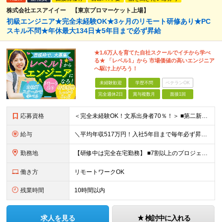
株式会社エスアイイー 【東京プロマーケット上場】
初級エンジニア★完全未経験OK★3ヶ月のリモート研修あり★PC
スキル不問★年休最大134日★5年目まで必ず昇給
★1.6万人を育てた自社スクールでイチから学べ
る★ 「レベル1」から 市場価値の高いエンジニア
へ駆け上がろう！
未経験歓迎
学歴不問
ベテランOK
完全週休2日
賞与複数月
面接1回
応募資格
＜完全未経験OK！文系出身者70％！＞ ■第二新卒歓迎 ■学歴・経歴不問・社会人未経験もOK ■20代を中心に活躍中◎ ★☆先輩たちの前職☆★ 元アパレルスタッフや塾講師、介護士、事務、営業など社員
給与
＼平均年収517万円！入社5年目まで毎年必ず昇給／ ■賞与年3回 ■年収800万円以上も可 ■入社3年以上の平均年収469.2万円 月給23万2000円以上＋賞与年3回＋各種手当 ☆入社5年目まで最
勤務地
【研修中は完全在宅勤務】 ■7割以上のプロジェクトでリモートワークを導入 ■一都三県のプロジェクト先 ■転居を伴う転勤なし ＜プロジェクト先＞ 東京・神奈川・千葉・埼玉でのプロジェクト先にて勤務いた
働き方
リモートワークOK
残業時間
10時間以内
求人を見る
検討中に入れる