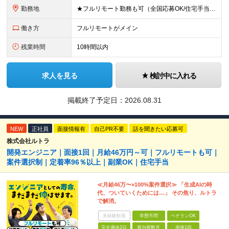
勤務地
★フルリモート勤務も可（全国応募OK/住宅手当を支給します） ※案件によって常駐が必要になる場合があります。 ※希望がない限り、転勤はありません ※U・Iターン歓迎 ★ルトラの社員は全国各地で活躍中
働き方
フルリモートがメイン
残業時間
10時間以内
求人を見る
検討中に入れる
掲載終了予定日：
2026.08.31
NEW
正社員
面接情報有
自己PR不要
話を聞きたい応募可
株式会社ルトラ
開発エンジニア｜面接1回｜月給46万円～可｜フルリモートも可｜
案件選択制｜定着率96％以上｜副業OK｜住宅手当
≪月給46万〜×100%案件選択≫ 「生成AIの時
代、ついていくためには…」 その焦り、ルトラ
で解消。
未経験歓迎
学歴不問
ベテランOK
完全週休2日
賞与複数月
面接1回