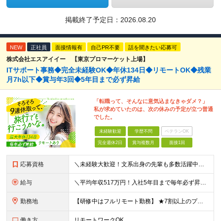
掲載終了予定日：
2026.08.20
NEW
正社員
面接情報有
自己PR不要
話を聞きたい応募可
株式会社エスアイイー 【東京プロマーケット上場】
ITサポート事務◆完全未経験OK◆年休134日◆リモートOK◆残業
月7h以下◆賞与年3回◆5年目まで必ず昇給
「転職って、そんなに意気込まなきゃダメ？」
私が求めていたのは、次の休みの予定が立つ普通
でした。
未経験歓迎
学歴不問
ベテランOK
完全週休2日
賞与複数月
面接1回
応募資格
＼未経験大歓迎！文系出身の先輩も多数活躍中／ ◆PCスキルに自信のない方も歓迎 ◆完全未経験OK ◆社会人デビューもOK ◆学歴不問 ＊*こんなアナタにオススメです*＊ ◇事務職に興味があるが、給与
給与
＼平均年収517万円！入社5年目まで毎年必ず昇給／ ■賞与年3回 ■年収800万円以上も可 ■入社3年以上の平均年収469.2万円 月給23万2000円以上＋賞与年3回＋各種手当 ☆入社5年目まで最
勤務地
【研修中はフルリモート勤務】 ★7割以上のプロジェクトでリモートワークを導入 ★一都三県のプロジェクト先 ★転居を伴う転勤なし ＜プロジェクト先＞ 東京・神奈川・千葉・埼玉でのプロジェクト先にて勤務
働き方
リモートワークOK