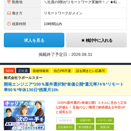
勤務地
＼社員の9割がリモートワーク実施中！／ ★転勤ナシ！ ★UIターン歓迎！ 関東、関西、東海、九州・中国エリアの各プロジェクト先から希望を優先して決定。 ※リモート案件も多数あり！ ◆関東エリア
働き方
リモートワークがメイン
残業時間
10時間以内
求人を見る
検討中に入れる
掲載終了予定日：
2026.08.31
NEW
正社員
面接情報有
自己PR不要
話を聞きたい応募可
株式会社ラポールスター
開発エンジニア*100％案件選択制*単価公開*還元率74％*リモート
率90％*年休130日*残業月10h
《100%案件選択×単価公開》スキルに見合う正当
な評価を！ 妥協のない環境で納得感ある年収UP
と成長を◎
未経験歓迎
学歴不問
ベテランOK
完全週休2日
賞与複数月
面接1回