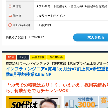
勤務地
働き方
フルリモートがメイン
目安残業時間
10時間以内
求人を見る
掲載終了予定日：
2026.08.17
NEW
正社員
面接情報有
自己PR不要
株式会社ワールドインテック ITS事業部【東証プライム上場グルー
インフラエンジニア■賞与3ヵ月分■7割上流■希望重
数■月平均残業8.5h/INF
「50代での転職はムリ！？」いえいえ、採用実績あ
ら、何歳からでもチャレンジOK！