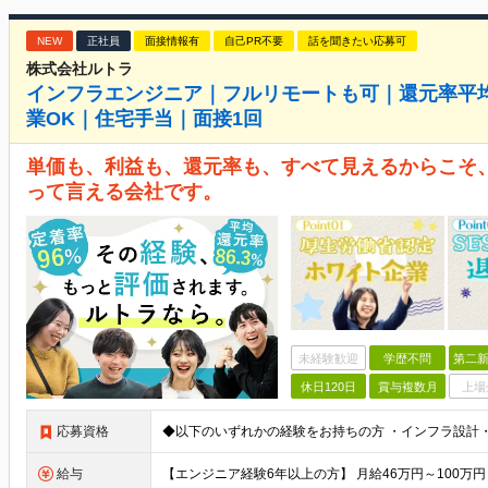
NEW
正社員
面接情報有
自己PR不要
話を聞きたい応募可
株式会社ルトラ
インフラエンジニア｜フルリモートも可｜還元率平均8
業OK｜住宅手当｜面接1回
単価も、利益も、還元率も、すべて見えるからこそ、
って言える会社です。
未経験歓迎
学歴不問
第二新
休日120日
賞与複数月
上場
応募資格
給与