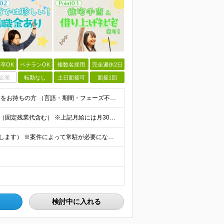
卒OK
ベテランOK
複数名採用
完全週休2日
企業
転勤なし
土日面接可
面接1回
◆学歴不問 / 第二新卒歓迎 ◆何かしらのエンジニア経験をお持ちの方 （言語・期間・フェーズ不問） 経験浅めの方も遠慮なくご応募ください！ ■入社前Q＆A ────── ◎実力に見合った報酬が手に
【エンジニア経験6年以上の方】 月給46万円～100万円（固定残業代含む） ※上記月給には月30時間分の固定残業代（月8万7,400円～月19万円）を含む。超過分は全額支給。 【エンジニア経験4年以
★フルリモート勤務も可（全国応募OK/住宅手当を支給します） ※案件によって常駐が必要になる場合があります。 ※希望がない限り、転勤はありません ※U・Iターン歓迎 ★ルトラの社員は全国各地で活躍中
検討中に入れる