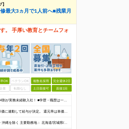
プ】
研修最大3ヵ月で1人前へ■残業月
す。 手厚い教育とチームフォ
卒OK
ベテランOK
複数名採用
完全週休2日
企業
転勤なし
土日面接可
面接1回
《未経験者積極採用中！20代の方が活躍中です♪》 ◎約4割が実務未経験入社！ ■学歴・職歴は一切問いません！ ■第二新卒の方もお気軽にご相談ください♪ ■入社してから数年は、転勤の可能性があります
当社では【単価連動型給与】を導入！ 参画案件の契約単価に連動して給与が決定。 還元率は単価の【70％～80％】と東証プライム上場グループとして高水準です！（社会保険料・教育コスト含む） ■関東：月給
【全国45都道府県】に大型プロジェクトあり！※ 四国・沖縄を除く 主要勤務地： 北海道/宮城県/栃木県/埼玉県/千葉県/東京都/神奈川県/愛知県/大阪府/京都府/兵庫県/広島県/福岡県/熊本県 ※勤