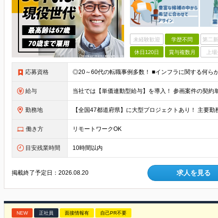
未経験歓迎
学歴不問
第二新
休日120日
賞与複数月
上場
応募資格
◎20～60代の転職事例多数！ ■インフラに関する何ら
給与
勤務地
働き方
リモートワークOK
目安残業時間
10時間以内
求人を見る
掲載終了予定日：
2026.08.20
NEW
正社員
面接情報有
自己PR不要