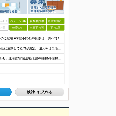
卒OK
ベテランOK
複数名採用
完全週休2日
企業
転勤なし
土日面接可
面接1回
かのご経験 ■学歴不問/転職回数は一切不問！
当社では【単価連動型給与】を導入！ 参画案件の契約単価に連動して給与が決定。 還元率は単価の【70％～80％】と東証プライム上場グループとして高水準です！（社会保険料・教育コスト含む） ■関東：月給
【全国47都道府県】に大型プロジェクトあり！ 主要勤務地： 北海道/宮城県/栃木県/埼玉県/千葉県/東京都/神奈川県/愛知県/大阪府/京都府/兵庫県/広島県/福岡県/熊本県 ※勤務エリアは、あなたの
検討中に入れる