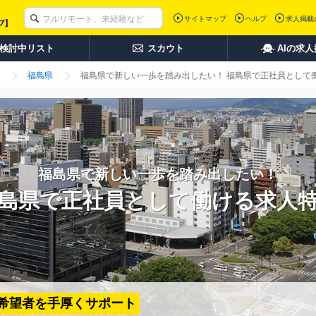
サイトマップ
ヘルプ
求人掲載
検討中リスト
スカウト
AIの求
福島県
福島県で新しい一歩を踏み出したい！ 福島県で正社員として
福島県で新しい一歩を踏み出したい！
島県で正社員として働ける求人
ン希望者を手厚くサポート