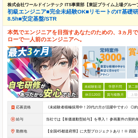
株式会社ワールドインテック ITS事業部【東証プライム上場グルー
初級エンジニア■完全未経験OK■リモートのIT基礎
8.5h■安定基盤/STR
本気でエンジニアを目指すあなたのための、3ヵ月で
ローで一人前のエンジニアへ。
未経験歓迎
学歴不問
第二新
休日120日
賞与複数月
上場
応募資格
給与
勤務地