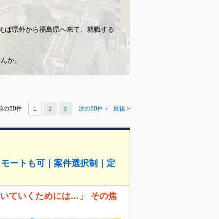
例えば県外から福島県へ来て、就職する
せんか。
前の50件
次の50件
最後
1
2
3
リモートも可｜案件選択制｜定
、ついていくためには…」 その焦