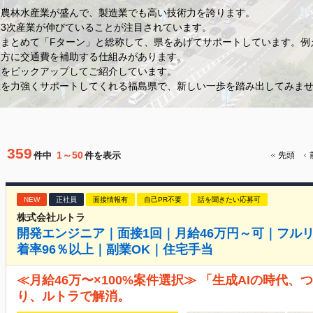
た農林水産業が盛んで、製造業でも高い技術力を誇ります。
3次産業が伸びていることが注目されています。
をまとめて「Fターン」と総称して、県をあげてサポートしています。
た方に交通費を補助する仕組みがあります。
人をピックアップしてご紹介しています。
住を力強くサポートしてくれる福島県で、新しい一歩を踏み出してみま
359
1～50
件中
件を表示
先頭
NEW
正社員
面接情報有
自己PR不要
話を聞きたい応募可
株式会社ルトラ
開発エンジニア｜面接1回｜月給46万円～可｜フル
着率96％以上｜副業OK｜住宅手当
≪月給46万〜×100%案件選択≫ 「生成AIの時代
り、ルトラで解消。