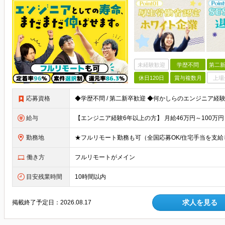
未経験歓迎
学歴不問
第二新
休日120日
賞与複数月
上場
応募資格
給与
勤務地
働き方
フルリモートがメイン
目安残業時間
10時間以内
求人を見る
掲載終了予定日：
2026.08.17