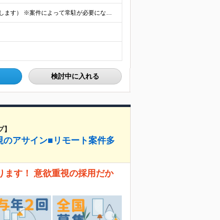
★フルリモート勤務も可（全国応募OK/住宅手当を支給します） ※案件によって常駐が必要になる場合があります。 ※希望がない限り、転勤はありません ※U・Iターン歓迎 ★ルトラの社員は全国各地で活躍中
検討中に入れる
プ】
視のアサイン■リモート案件多
ります！ 意欲重視の採用だか