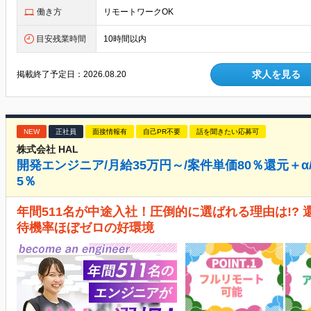
働き方
リモートワークOK
目安残業時間
10時間以内
求人を見る
掲載終了予定日：
2026.08.20
NEW
正社員
面接情報有
自己PR不要
話を聞きたい応募可
株式会社 HAL
開発エンジニア/月給35万円～/案件単価80％還元＋α
5％
年間511名が中途入社！圧倒的に選ばれる理由は!? 
待機率ほぼゼロの好環境