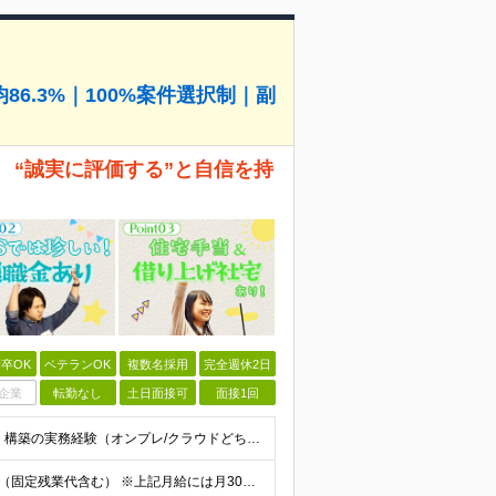
6.3%｜100%案件選択制｜副
 “誠実に評価する”と自信を持
卒OK
ベテランOK
複数名採用
完全週休2日
企業
転勤なし
土日面接可
面接1回
◆以下のいずれかの経験をお持ちの方 ・インフラ設計・構築の実務経験（オンプレ/クラウドどちらもOK） ・クラウド環境下での運用保守に関する実務経験 ◆学歴不問 ＜こんな方は特に歓迎します＞ ◎これま
【エンジニア経験6年以上の方】 月給46万円～100万円（固定残業代含む） ※上記月給には月30時間分の固定残業代（月8万7,400円～月19万円）を含む。超過分は全額支給。 【エンジニア経験4年以