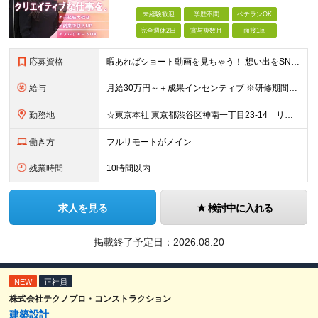
未経験歓迎
学歴不問
ベテランOK
完全週休2日
賞与複数月
面接1回
応募資格
暇あればショート動画を見ちゃう！ 想い出をSNSにアップしちゃう！ 【そんな方が活躍できる会社です！！】 ＝＝＝ 今 の 仕 事 を 続 け て い て も 何 者 に も な れ な い 。
給与
月給30万円～＋成果インセンティブ ※研修期間6カ月間
勤務地
☆東京本社 東京都渋谷区神南一丁目23-14 リージャス渋谷公園通り7F ☆新宿支社 東京都新宿区西新宿3-7-1 新宿パークタワー N棟30F ☆池袋支社 東京都豊島区南池袋1-16-15 ダイ
働き方
フルリモートがメイン
残業時間
10時間以内
求人を見る
検討中に入れる
掲載終了予定日：
2026.08.20
NEW
正社員
株式会社テクノプロ・コンストラクション
建築設計