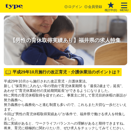
ログイン
会員登録
検討中(
0
)
MENU
【男性の育休取得実績あり】福井県の求人特集
平成29年10月施行の改正育児・介護休業法のポイントは？
平成29年10月から施行された改正育児・介護休業法。
新しく”保育所に入れない等の理由で育児休業期間 を「最長2歳まで」延長”、
あわせて”育児休業給付の支給期間延長”ができるようになりました。
特に男性の育児休暇取得を促すために、事業主に対して育児目的休暇の新設が
努力義務へ。
努力義務から義務化へと進む制度も多いので、これもまた大切な一歩だといえ
ます。
今回は”男性の育児休暇取得実績あり”が条件で、福井県で働ける求人を特集し
ました。
既に実績があると、ワークライフバランスへの理解があると期待できますね。
将来、育児に積極的に関わりたい方、ぜひ求人をチェックしてみてください。