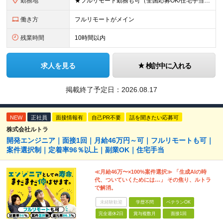
勤務地
★フルリモート勤務も可（全国応募OK/住宅手当を支給します） ※案件によって常駐が必要になる場合があります。 ※希望がない限り、転勤はありません ※U・Iターン歓迎 ★ルトラの社員は全国各地で活躍中
働き方
フルリモートがメイン
残業時間
10時間以内
求人を見る
検討中に入れる
掲載終了予定日：
2026.08.17
NEW
正社員
面接情報有
自己PR不要
話を聞きたい応募可
株式会社ルトラ
開発エンジニア｜面接1回｜月給46万円～可｜フルリモートも可｜
案件選択制｜定着率96％以上｜副業OK｜住宅手当
≪月給46万〜×100%案件選択≫ 「生成AIの時
代、ついていくためには…」 その焦り、ルトラ
で解消。
未経験歓迎
学歴不問
ベテランOK
完全週休2日
賞与複数月
面接1回