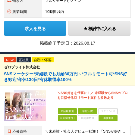
働き方
フルリモートがメイン
残業時間
10時間以内
求人を見る
検討中に入れる
掲載終了予定日：
2026.08.17
NEW
正社員
自己PR不要
ゼロプライド株式会社
SNSマーケター*未経験でも月給30万円～*フルリモート可*SNS好
き歓迎*年休130日*有休取得率100%
＼SNS好きを仕事に！／ 未経験からSNSのプロ
を目指せる◎リモート案件も多数あり
未経験歓迎
学歴不問
ベテランOK
完全週休2日
賞与複数月
面接1回
応募資格
＼未経験・社会人デビュー歓迎！「SNSが好き」という志望動機も歓迎／ ◆学歴不問 ◎意欲・人柄重視の採用です！ ◎応募にあたって必須の条件はありません！ ┗社会人経験がない ┗ブランクがある という