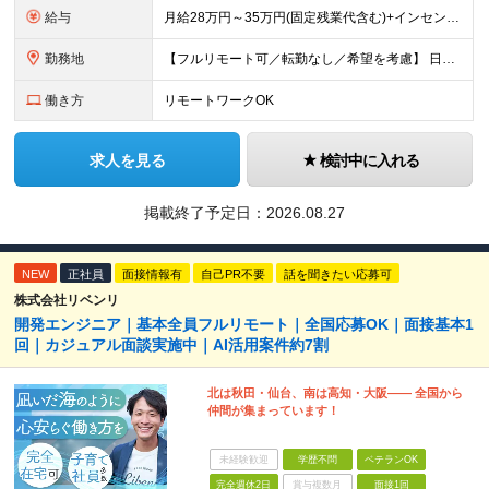
給与
月給28万円～35万円(固定残業代含む)+インセンティブ＋各種手当 ※経験・能力等を考慮の上、決定します。 ※残業はほとんどありませんが、発生した場合は時間外手当を100％支給します。 【固定残業
勤務地
【フルリモート可／転勤なし／希望を考慮】 日本47都道府県、どこでも就業可能！ （東京・神奈川・埼玉・千葉・北海道・宮城・愛知・大阪・福岡・新潟など 各拠点近郊のプロジェクト先） 【Point】
働き方
リモートワークOK
求人を見る
検討中に入れる
掲載終了予定日：
2026.08.27
NEW
正社員
面接情報有
自己PR不要
話を聞きたい応募可
株式会社リベンリ
開発エンジニア｜基本全員フルリモート｜全国応募OK｜面接基本1
回｜カジュアル面談実施中｜AI活用案件約7割
北は秋田・仙台、南は高知・大阪—— 全国から
仲間が集まっています！
未経験歓迎
学歴不問
ベテランOK
完全週休2日
賞与複数月
面接1回