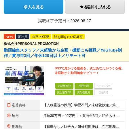
求人を見る
検討中に入れる
掲載終了予定日：
2026.08.27
NEW
正社員
自己PR不要
話を聞きたい応募可
株式会社PERSONAL PROMOTION
動画編集スタッフ／未経験から企画・撮影にも挑戦／YouTube制
作／賞与年3回／年休120日以上／リモート可
SNSで見かける動画を、次はあなたがつくる番。
未経験から動画編集デビュー！
未経験歓迎
学歴不問
ベテランOK
完全週休2日
賞与複数月
面接1回
応募資格
【人物重視の採用】学歴不問／未経験歓迎／第二新卒歓迎 「動画編集を仕事にしてみたい！」 「YouTubeやTikTokが好き！」 「クリエイティブな仕事に挑戦したい！」 そんな想いがあれば、経験や
給与
月給30万円～40万円（＋賞与年3回／昇給あり） 【固定残業代について】 なし（残業代は、実際の労働時間に応じて別途全額支給）
勤務地
【転勤なし／駅チカ／研修期間後は、在宅勤務可能】 本社：東京都渋谷区代々木1-30-15 天翔代々木ビル5階 ★過去入社した先輩方の前職をご紹介（経験職種不問です）★ 一般職、秘書、総務、経理