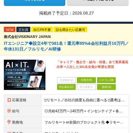
掲載終了予定日：
2026.08.27
NEW
正社員
自己PR不要
話を聞きたい応募可
株式会社VISIONARY JAPAN
ITエンジニア◆設立4年で381名！還元率95%&会社利益月10万円／
年休131日／フルリモ／AI研修
「キャリア・働き方・給与・待遇」全て業界最高
水準⇒入社した381名全員が希望を実現
未経験歓迎
学歴不問
ベテランOK
完全週休2日
賞与複数月
面接1回
応募資格
□リモート／出社の頻度も自由に選べる □選考は役員とWeb面談1回のみ □学歴不問／第二新卒歓迎／ブランクOK 【応募条件】 ◎ITエンジニアの実務経験1年以上をお持ちの方 └言語・業界・ジャンル不
給与
◎月給42万円～140万円＋インセンティブ＋各種手当 ・エンジニア平均年収640万円 ・入社したエンジニア全員年収UP！平均180万円UP！ ・還元率80~95%！平均還元率86.9% ・単価連動型⇒
勤務地
フルリモートor全国のプロジェクト先 ◆リモート実施率93%（リモート／出社の頻度も自分で選べる） ◆UIターン歓迎！転勤なし ※(変更の範囲)上記を除く当社関連勤務地 ＼独立した評価機関による評価