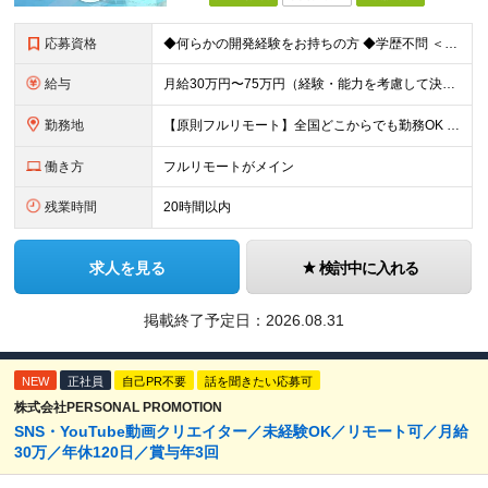
応募資格
◆何らかの開発経験をお持ちの方 ◆学歴不問 ＜特に歓迎する方＞ ◎リーダー経験・PM経験のある方（優遇します） ◎フルリモートでも自律的に動ける方 ◎自社サービスや受託開発にゆくゆく携わりたい方 ◎
給与
月給30万円〜75万円（経験・能力を考慮して決定） ※固定残業代20時間分（4.0〜10.2万円）含む／超過分は全額支給 ※経験・スキルを考慮のうえ決定いたします ※6ヶ月の試用期間あり。期間中の待遇
勤務地
【原則フルリモート】全国どこからでも勤務OK ※希望に応じてオフィス勤務も可能 ■本社（湘南本社） 神奈川県藤沢市辻堂神台2-2-1 アイクロス湘南8階 └JR東海道線「辻堂駅」徒歩3分 ■東北支
働き方
フルリモートがメイン
残業時間
20時間以内
求人を見る
検討中に入れる
掲載終了予定日：
2026.08.31
NEW
正社員
自己PR不要
話を聞きたい応募可
株式会社PERSONAL PROMOTION
SNS・YouTube動画クリエイター／未経験OK／リモート可／月給
30万／年休120日／賞与年3回