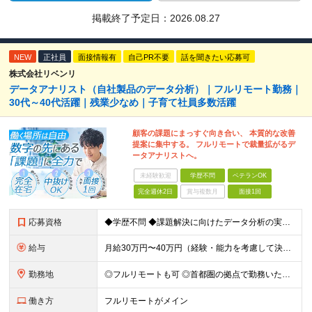
掲載終了予定日：
2026.08.27
NEW
正社員
面接情報有
自己PR不要
話を聞きたい応募可
株式会社リベンリ
データアナリスト（自社製品のデータ分析）｜フルリモート勤務｜
30代～40代活躍｜残業少なめ｜子育て社員多数活躍
顧客の課題にまっすぐ向き合い、 本質的な改善
提案に集中する。 フルリモートで裁量拡がるデ
ータアナリストへ。
未経験歓迎
学歴不問
ベテランOK
完全週休2日
賞与複数月
面接1回
応募資格
◆学歴不問 ◆課題解決に向けたデータ分析の実務経験 ※事業会社でのご経験をお持ちの方、 データ分析～プレゼンまでのご経験をお持ちの方は尚歓迎します ＜歓迎要件・求める人物像＞ ◎複雑な課題を整理し
給与
月給30万円〜40万円（経験・能力を考慮して決定） ※固定残業代20時間分（4.0〜5.5万円）含む／超過分は全額支給 ※経験・スキルを考慮のうえ決定いたします ※6ヶ月の試用期間あり。期間中の待遇に
勤務地
◎フルリモートも可 ◎首都圏の拠点で勤務いただくことを想定しております ■本社（湘南本社） 神奈川県藤沢市辻堂神台2-2-1 アイクロス湘南8階 └JR東海道線「辻堂駅」徒歩3分 ■東北支社 秋田
働き方
フルリモートがメイン