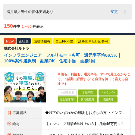
福井県／男性の育休実績あり
変更
150
件中
1～50
件表示
NEW
正社員
面接情報有
自己PR不要
話を聞きたい応募可
株式会社ルトラ
インフラエンジニア｜フルリモートも可｜還元率平均86.3%｜
100%案件選択制｜副業OK｜住宅手当｜面接1回
単価も、利益も、還元率も、すべて見えるからこ
そ、 “誠実に評価する”と自信を持って言える会
社です。
未経験歓迎
学歴不問
ベテランOK
完全週休2日
賞与複数月
面接1回
応募資格
◆以下のいずれかの経験をお持ちの方 ・インフラ設計・構築の実務経験（オンプレ/クラウドどちらもOK） ・クラウド環境下での運用保守に関する実務経験 ◆学歴不問 ＜こんな方は特に歓迎します＞ ◎これま
給与
【エンジニア経験6年以上の方】 月給46万円～100万円（固定残業代含む） ※上記月給には月30時間分の固定残業代（月8万7,400円～月19万円）を含む。超過分は全額支給。 【エンジニア経験4年以