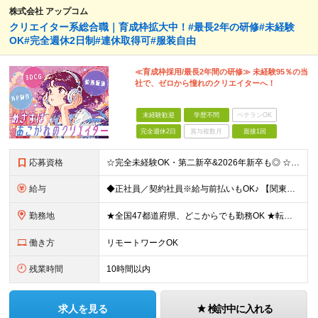
株式会社 アップコム
クリエイター系総合職｜育成枠拡大中！#最長2年の研修#未経験
OK#完全週休2日制#連休取得可#服装自由
≪育成枠採用/最長2年間の研修≫ 未経験95％の当
社で、ゼロから憧れのクリエイターへ！
未経験歓迎
学歴不問
ベテランOK
完全週休2日
賞与複数月
面接1回
応募資格
☆完全未経験OK・第二新卒&2026年新卒も◎ ☆社員の7割が20代 ☆経歴・ブランク不問 ※学歴不問 …━━━━━━━━━━ 未経験スタート前提のポテンシャル採用です。 毎月全国で複数人を採用して
給与
◆正社員／契約社員※給与前払いもOK♪ 【関東（一都三県）】 月給25万円～ ※固定残業代（月20時間分／月3万2383円）を含む。超過分は別途支給。 ※試用期間中の給与は月給22万円～ 【関東（北
勤務地
★全国47都道府県、どこからでも勤務OK ★転勤なし！腰を据えて活躍◎ ★マイカー通勤OK（拠点による） ★業務に慣れたら、ゆくゆくはリモート併用やフルリモートも可能 全国のお客様先にて勤務していた
働き方
リモートワークOK
残業時間
10時間以内
求人を見る
検討中に入れる