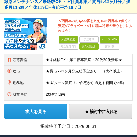
線路メンテナンス／未経験OK・正社員募集／賞与5.42ヶ月分／残
業月11h程／年休119日+有給平均18.7日
＼西日本の約1,200駅を支えるJR西日本で働く／
安定×プライベート×手に職…将来の安心を手に入
れよう！
未経験歓迎
学歴不問
ベテランOK
完全週休2日
賞与複数月
面接1回
応募資格
★未経験OK・第二新卒歓迎・20代30代活躍★ ☆高卒以上 ☆社会人経験（就労経験）がある方 業界・ポジション・年数は不問です！ 「誰もが知る大手企業で働きたい」 「1人より、チームで仕事がした
給与
★賞与5.42ヶ月分支給予定あり！ （大卒以上）月給24万1,692円～39万5,780円＋各種手当＋賞与2回 （高卒以上）月給22万2,662円～39万5,780円＋各種手当＋賞与2回 ※上記は2
勤務地
★U/Iターン歓迎！ご自宅から通える範囲での勤務となります ★JR西日本本社（大阪市北区）または、当社事業エリア内（北陸から北九州まで）の各支社で勤務 ※関西に本社あり※ 〈近畿エリア〉 三重県（
残業時間
20時間以内
求人を見る
検討中に入れる
掲載終了予定日：
2026.08.31