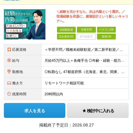
＼経験を活かすなら、次は内勤という選択。／
現場経験を武器に、建築設計という新しいキャリ
アへ。
未経験歓迎
学歴不問
ベテランOK
完全週休2日
賞与複数月
面接1回
応募資格
＜学歴不問／職種未経験歓迎／第二新卒歓迎／ブランクOK＞ ■建設業界での実務経験をお持ちの方 └年数・分野・職種はいっさい不問！ ◆設計職が初めての方も歓迎！ ◆施工管理など、現場経験を活かしてキ
給与
月給45万円以上＋各種手当 ◎年齢・経験・能力・適性を考慮して、支給額を決定します。 ◎残業代は1分単位で100％支給。頑張った分はきちんと収入に還元します！ ＼充実の各種手当／ ■交通費全額支給
勤務地
◎転勤なし 47都道府県（北海道、東北、関東、北陸・甲信越、関西、東海、中国、四国、九州、沖縄）の各プロジェクト先 ◇本人の希望を伴わない転居はなく、転勤もありません。 ◇勤務地はご希望を最大限考
働き方
リモートワーク相談可能
残業時間
20時間以内
求人を見る
検討中に入れる
掲載終了予定日：
2026.08.27