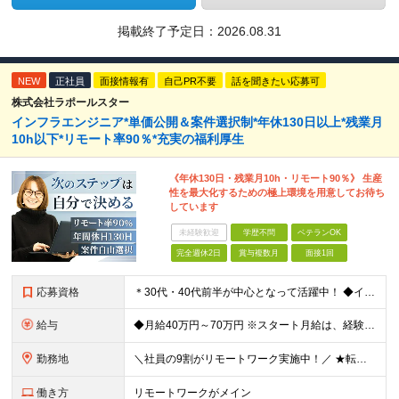
掲載終了予定日：
2026.08.31
NEW
正社員
面接情報有
自己PR不要
話を聞きたい応募可
株式会社ラポールスター
インフラエンジニア*単価公開＆案件選択制*年休130日以上*残業月
10h以下*リモート率90％*充実の福利厚生
《年休130日・残業月10h・リモート90％》 生産
性を最大化するための極上環境を用意してお待ち
しています
未経験歓迎
学歴不問
ベテランOK
完全週休2日
賞与複数月
面接1回
応募資格
＊30代・40代前半が中心となって活躍中！ ◆インフラ（サーバー・ネットワーク・クラウド等）の設計、構築、テストいずれかの実務経験3年以上 ◆学歴不問 ★求める人物像： ◎他責ではなく、自身のキャ
給与
◆月給40万円～70万円 ※スタート月給は、経験・能力・前職の給与等を考慮の上で決定いたします。 ※上記金額には残業の有無に関わらず、 月30時間分の固定残業代（7万6,000円～13万3,000円
勤務地
＼社員の9割がリモートワーク実施中！／ ★転勤ナシ！ ★UIターン歓迎！ 関東、関西、東海、九州・中国エリアの各プロジェクト先から希望を優先して決定。 ※リモート案件も多数あり！ ◆関東エリア
働き方
リモートワークがメイン