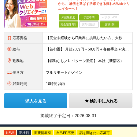
から、 場所を選ばず活躍できる憧れのWebクリ
エイターへ！
未経験歓迎
学歴不問
ベテランOK
完全週休2日
賞与複数月
面接1回
応募資格
【完全未経験からIT業界に挑戦したい方、大歓迎！】 ●応募年齢制限：34歳まで（若年層の長期キャリア形成を図るため） ★学歴不問・転職回数不問 ★第二新卒・社会人デビューOK 【こんな方を求めていま
給与
【首都圏】 月給23万円～50万円＋各種手当＋決算賞与 【大阪】 月給22万円～50万円＋各種手当＋決算賞与 【愛知】 月給21.5万円～50万円＋各種手当＋決算賞与 【福岡・宮城】 月給20万
勤務地
【転勤なし／U・Iターン歓迎】 本社（新宿区）、大阪支店、名古屋支店または東京都・神奈川県・千葉県・埼玉県・愛知県・大阪府・福岡県をはじめ、全国のプロジェクト先 ※ご希望を最大限考慮して配属先を決定
働き方
フルリモートがメイン
残業時間
10時間以内
求人を見る
検討中に入れる
掲載終了予定日：
2026.08.31
NEW
正社員
面接情報有
自己PR不要
話を聞きたい応募可