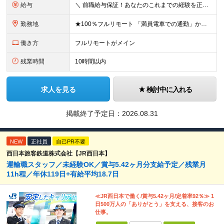
給与
＼ 前職給与保証！あなたのこれまでの経験を正当評価 ／ ★月収50万円～スタート！【年俸600万～1,162万8,000円（12分割）】 ――「頑張りが給与に直結しない…」そんな不満とは無縁の環境で
勤務地
★100％フルリモート 「満員電車での通勤」から卒業できます！ ★転勤なし 【本社】 東京都新宿区神楽坂1-2 研究社英語センタービル3階 本社またはプロジェクト先にて勤務いただきます！ ※プロジ
働き方
フルリモートがメイン
残業時間
10時間以内
求人を見る
検討中に入れる
掲載終了予定日：
2026.08.31
NEW
正社員
自己PR不要
西日本旅客鉄道株式会社【JR西日本】
運輸職スタッフ／未経験OK／賞与5.42ヶ月分支給予定／残業月
11h程／年休119日+有給平均18.7日
≪JR西日本で働く/賞与5.42ヶ月/定着率92％≫ 1
日500万人の「ありがとう」を支える、接客のお
仕事。