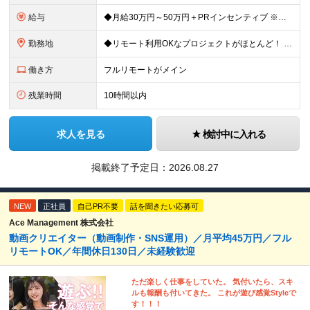
給与
◆月給30万円～50万円＋PRインセンティブ ※経験・能力などを考慮の上、決定いたします ※月給には固定残業代（月3万121円/15時間分）を含みます ┗超過分は別途支給 ┗残業が0時間の場合も全額支
勤務地
◆リモート利用OKなプロジェクトがほとんど！ ◆フルリモート（完全在宅）OKなプロジェクトも！ ☆★全国で採用中★☆ 本社（東京都港区）または 全国（47都道府県）の プロジェクト先の勤務となります
働き方
フルリモートがメイン
残業時間
10時間以内
求人を見る
検討中に入れる
掲載終了予定日：
2026.08.27
NEW
正社員
自己PR不要
話を聞きたい応募可
Ace Management 株式会社
動画クリエイター（動画制作・SNS運用）／月平均45万円／フル
リモートOK／年間休日130日／未経験歓迎
ただ楽しく仕事をしていた。 気付いたら、スキ
ルも報酬も付いてきた。 これが遊び感覚Styleで
す！！！