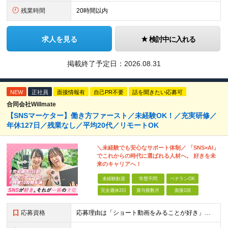
残業時間
20時間以内
求人を見る
検討中に入れる
掲載終了予定日：
2026.08.31
NEW
正社員
面接情報有
自己PR不要
話を聞きたい応募可
合同会社Willmate
【SNSマーケター】働き方ファースト／未経験OK！／充実研修／
年休127日／残業なし／平均20代／リモートOK
＼未経験でも安心なサポート体制／ 「SNS×AI」
でこれからの時代に選ばれる人材へ。 好きを未
来のキャリアへ！
未経験歓迎
学歴不問
ベテランOK
完全週休2日
賞与複数月
面接1回
応募資格
応募理由は「ショート動画をみることが好き」でOK！ #学歴不問 #未経験OK ★1つでも当てはまれば、マッチング率高め★ □ SNSや動画制作に興味がある方 □ アイデアを考えることが好きな方 □