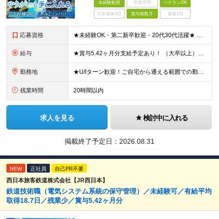
未経験歓迎
学歴不問
ベテランOK
完全週休2日
賞与複数月
面接1回
応募資格
★未経験OK・第二新卒歓迎・20代30代活躍★ ☆高卒以上 ☆社会人経験（就労経験）がある方 業界・ポジション・年数は不問です！ 「誰もが知る大手企業で働きたい」 「1人より、チームで仕事がした
給与
★賞与5.42ヶ月分支給予定あり！ （大卒以上）月給24万1,692円～39万5,780円＋各種手当＋賞与2回 （高卒以上）月給22万2,662円～39万5,780円＋各種手当＋賞与2回 ※上記は
勤務地
★U/Iターン歓迎！ご自宅から通える範囲での勤務となります ★JR西日本本社（大阪市北区）または、当社事業エリア内（北陸から北九州まで）の各支社で勤務 ※関西に本社あり※ 〈近畿エリア〉 三重県（
残業時間
20時間以内
求人を見る
検討中に入れる
掲載終了予定日：
2026.08.31
NEW
正社員
自己PR不要
西日本旅客鉄道株式会社【JR西日本】
鉄道技術職（電気システム系統の保守管理）／未経験可／有給平均
取得18.7日／残業少／賞与5.42ヶ月分