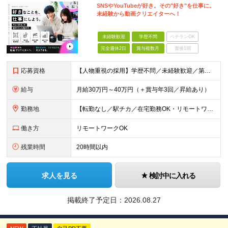
SNSやYouTubeが好き。その"好き"を仕事に。
未経験から動画クリエイターへ！
未経験歓迎
学歴不問
ベテランOK
完全週休2日
賞与複数月
面接1回
応募資格
【人物重視の採用】学歴不問／未経験歓迎／第二新卒歓迎 「動画編集に挑戦したい！」 「YouTubeやTikTokが好き！」 「クリエイティブな仕事をしてみたい！」 そんな想いがあれば、経験やスキル
給与
月給30万円～40万円（＋賞与年3回／昇給あり）
勤務地
【転勤なし／駅チカ／在宅勤務OK・リモートワーク可能】 本社：東京都渋谷区代々木1-30-15 天翔代々木ビル5階 ★過去入社した先輩方の前職をご紹介（経験職種不問です）★ 一般職、秘書、総務、経理
働き方
リモートワークOK
残業時間
20時間以内
求人を見る
検討中に入れる
掲載終了予定日：
2026.08.27