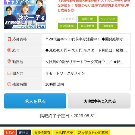
《100%案件選択×単価公開》スキルに見合う正当
な評価を！ 妥協のない環境で納得感ある年収UP
と成長を◎
未経験歓迎
学歴不問
ベテランOK
完全週休2日
賞与複数月
面接1回
応募資格
＊20代後半〜30代前半が活躍中！ ◆開発経験が3年以上ある方（Web・オープン系システム等） ◆学歴不問 ★Java(Spring、Spring Boot)、Python(Django)、 Re
給与
◆月給40万円～70万円 ※スタート月給は、経験・能力・前職の給与等を考慮の上で決定いたします。 ※上記金額には残業の有無に関わらず、 月30時間分の固定残業代（7万6,000円～13万3,000円
勤務地
＼社員の9割がリモートワーク実施中！／ ★転勤ナシ！ ★UIターン歓迎！ 関東、関西、東海、九州・中国エリアの各プロジェクト先から希望を優先して決定。 ※リモート案件も多数あり！ ◆関東エリア
働き方
リモートワークがメイン
残業時間
10時間以内
求人を見る
検討中に入れる
掲載終了予定日：
2026.08.31
NEW
正社員
面接情報有
自己PR不要
話を聞きたい応募可