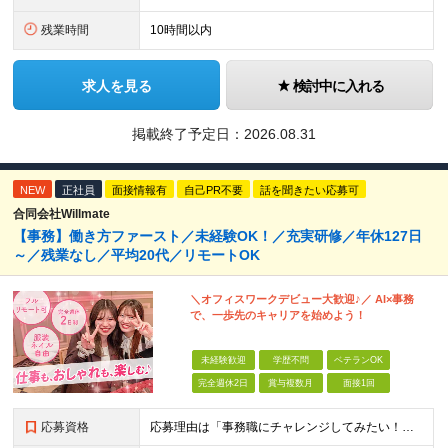
残業時間
10時間以内
求人を見る
検討中に入れる
掲載終了予定日：
2026.08.31
NEW
正社員
面接情報有
自己PR不要
話を聞きたい応募可
合同会社Willmate
【事務】働き方ファースト／未経験OK！／充実研修／年休127日
～／残業なし／平均20代／リモートOK
＼オフィスワークデビュー大歓迎♪／ AI×事務
で、一歩先のキャリアを始めよう！
未経験歓迎
学歴不問
ベテランOK
完全週休2日
賞与複数月
面接1回
応募資格
応募理由は「事務職にチャレンジしてみたい！」でOK！ #学歴不問 #未経験OK #第二新卒歓迎 ★1つでも当てはまれば、マッチング率高め★ □ オフィスワークデビューしたい方 □ 人をサポートする