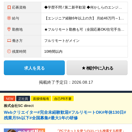
応募資格
◆学歴不問 / 第二新卒歓迎 ◆何かしらのエンジニア経験をお持ちの方 （言語・期間・フェーズ不問） 経験浅めの方も遠慮なくご応募ください！ ■入社前Q＆A ────── ◎実力に見合った報酬が手に
給与
【エンジニア経験6年以上の方】 月給46万円～100万円（固定残業代含む） ※上記月給には月30時間分の固定残業代（月8万7,400円～月19万円）を含む。超過分は全額支給。 【エンジニア経験4年以
勤務地
★フルリモート勤務も可（全国応募OK/住宅手当を支給します） ※案件によって常駐が必要になる場合があります。 ※希望がない限り、転勤はありません ※U・Iターン歓迎 ★ルトラの社員は全国各地で活躍中
働き方
フルリモートがメイン
残業時間
10時間以内
求人を見る
検討中に入れる
掲載終了予定日：
2026.08.17
NEW
正社員
面接情報有
自己PR不要
株式会社SC direct
Webクリエイター#完全未経験歓迎#フルリモートOK#年休130日#
残業月5h以下#全国募集#最大1年の研修
「PCでネットを使うのはいつも検索する程度」