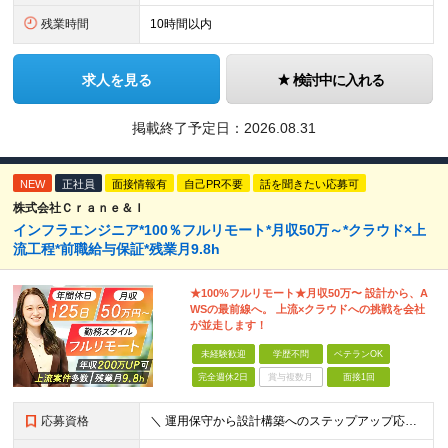
残業時間
10時間以内
求人を見る
検討中に入れる
掲載終了予定日：
2026.08.31
NEW
正社員
面接情報有
自己PR不要
話を聞きたい応募可
株式会社Ｃｒａｎｅ＆Ｉ
インフラエンジニア*100％フルリモート*月収50万～*クラウド×上
流工程*前職給与保証*残業月9.8h
★100%フルリモート★月収50万〜 設計から、A
WSの最前線へ。 上流×クラウドへの挑戦を会社
が並走します！
未経験歓迎
学歴不問
ベテランOK
完全週休2日
賞与複数月
面接1回
応募資格
＼ 運用保守から設計構築へのステップアップ応援！ ／ ★学歴・分野不問（運用保守経験のみでも歓迎） ★「設計・構築に挑戦したい」「市場価値を高めたい」という意欲を重視！ ┗豊富な案件（SIer直下など