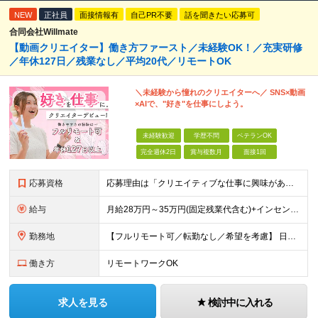
NEW
正社員
面接情報有
自己PR不要
話を聞きたい応募可
合同会社Willmate
【動画クリエイター】働き方ファースト／未経験OK！／充実研修
／年休127日／残業なし／平均20代／リモートOK
＼未経験から憧れのクリエイターへ／ SNS×動画
×AIで、"好き"を仕事にしよう。
未経験歓迎
学歴不問
ベテランOK
完全週休2日
賞与複数月
面接1回
応募資格
応募理由は「クリエイティブな仕事に興味がある」でOK！ #学歴不問 #未経験OK ★1つでも当てはまれば、マッチング率高め★ □ SNSやYouTubeに興味がある方 □ アイデアを考えることが好き
給与
月給28万円～35万円(固定残業代含む)+インセンティブ＋各種手当 ※経験・能力等を考慮の上、決定します。 ※残業はほとんどありませんが、発生した場合は時間外手当を100％支給します。 【固定残業
勤務地
【フルリモート可／転勤なし／希望を考慮】 日本47都道府県、どこでも就業可能！ （東京・神奈川・埼玉・千葉・北海道・宮城・愛知・大阪・福岡・新潟など 各拠点近郊のプロジェクト先） 【Point】
働き方
リモートワークOK
求人を見る
検討中に入れる