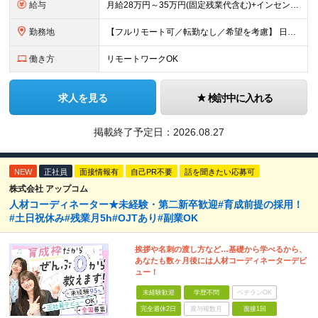
給与
月給28万円～35万円(固定残業代含む)+インセンティブ＋各種手当 ※経験・能力等を考慮の上、決定します。 ※残業はほとんどありませんが、発生した場合は時間外手当を100％支給します。 【固定残業
勤務地
【フルリモート可／転勤なし／希望を考慮】 日本47都道府県、どこでも就業可能！ （東京・神奈川・埼玉・千葉・北海道・宮城・愛知・大阪・福岡・新潟など 各拠点近郊のプロジェクト先） 【Point】
働き方
リモートワークOK
求人を見る
検討中に入れる
掲載終了予定日：
2026.08.27
NEW
正社員
面接情報有
自己PR不要
話を聞きたい応募可
株式会社 アップコム
人材コーディネーター★未経験・第二新卒歓迎#育成前提の採用！
#土日祝休み#残業月5h#OJTあり#副業OK
挨拶や名刺の渡し方など…基礎から学べるから、
あなたも数ヶ月後には人材コーディネーターデビ
ュー！
未経験歓迎
学歴不問
ベテランOK
完全週休2日
賞与複数月
面接1回