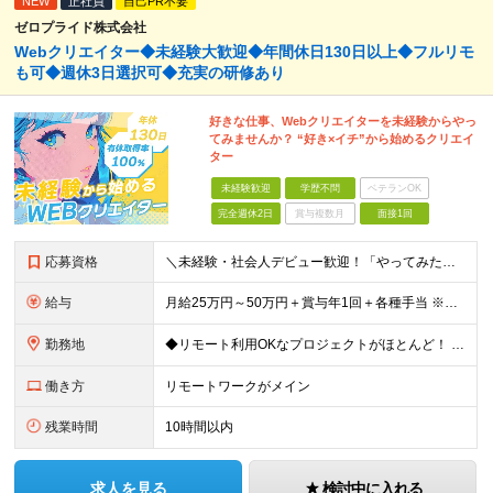
NEW
正社員
自己PR不要
ゼロプライド株式会社
Webクリエイター◆未経験大歓迎◆年間休日130日以上◆フルリモ
も可◆週休3日選択可◆充実の研修あり
好きな仕事、Webクリエイターを未経験からやっ
てみませんか？ “好き×イチ”から始めるクリエイ
ター
未経験歓迎
学歴不問
ベテランOK
完全週休2日
賞与複数月
面接1回
応募資格
＼未経験・社会人デビュー歓迎！「やってみたい」が志望動機でもOK／ ◆学歴不問 ◎意欲・人柄重視の採用です！ ◎応募にあたって必須の条件はありません！ ┗社会人経験がない ┗ブランクがある という方
給与
月給25万円～50万円＋賞与年1回＋各種手当 ※経験・能力などを考慮の上、決定いたします ※月給には固定残業代（月1万5691円/9時間分）を含みます ┗超過分は別途支給 ┗残業が0時間の場合も全額
勤務地
◆リモート利用OKなプロジェクトがほとんど！ ◆フルリモート（完全在宅）OKなプロジェクトも！ ◆週休3日の案件もあり！ ☆★全国で採用中★☆ 本社（東京都港区）または 全国47都道府県の プロジェ
働き方
リモートワークがメイン
残業時間
10時間以内
求人を見る
検討中に入れる