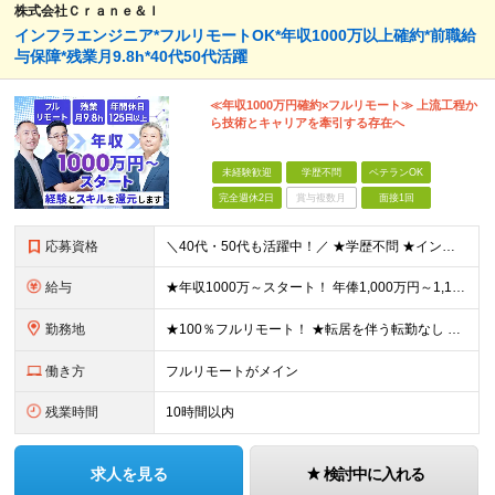
株式会社Ｃｒａｎｅ＆Ｉ
インフラエンジニア*フルリモートOK*年収1000万以上確約*前職給
与保障*残業月9.8h*40代50代活躍
≪年収1000万円確約×フルリモート≫ 上流工程か
ら技術とキャリアを牽引する存在へ
未経験歓迎
学歴不問
ベテランOK
完全週休2日
賞与複数月
面接1回
応募資格
＼40代・50代も活躍中！／ ★学歴不問 ★インフラエンジニアの経験を5年以上お持ちの方 ≪こんな方にピッタリです！≫ ◎自身の市場価値を正当に評価してほしい ◎今より年収をアップさせたい ◎多彩な
給与
★年収1000万～スタート！ 年俸1,000万円～1,162万8,000円（12分割） ※経験・スキルを考慮の上決定します ※上記金額には固定残業代（月30h分・158,400円～184,000円
勤務地
★100％フルリモート！ ★転居を伴う転勤なし 本社またはプロジェクト先にて勤務いただきます！ ※プロジェクト先は一都三県及び23区内がメイン 【本社】 東京都新宿区神楽坂1-2 研究社英語センタ
働き方
フルリモートがメイン
残業時間
10時間以内
求人を見る
検討中に入れる