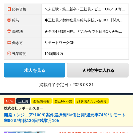
応募資格
＼未経験・第二新卒・正社員デビューOK／ ★育成前提の採用を実施中！ ■経歴・ブランク不問 ■学歴不問 ≪≪特別なスキルや経験は必要なし！≫≫ 当社では人柄重視の採用を実施しています。 働く先輩社員
給与
◆正社員／契約社員※給与前払いもOK♪ 【関東（一都三県）】 月給25万円～ ※固定残業代（月20時間分／月3万2383円）を含む。超過分は別途支給。 ※試用期間中の給与は月給23万円～ 【関東（北
勤務地
★全国47都道府県、どこからでも勤務OK ★転勤なし！腰を据えて活躍◎ ★マイカー通勤OK（拠点による） ★業務に慣れたら、ゆくゆくはリモート併用やフルリモートも可能 全国のお客様先にて勤務していた
働き方
リモートワークOK
残業時間
10時間以内
求人を見る
検討中に入れる
掲載終了予定日：
2026.08.31
NEW
正社員
面接情報有
自己PR不要
話を聞きたい応募可
株式会社ラポールスター
開発エンジニア*100％案件選択制*単価公開*還元率74％*リモート
率90％*年休130日*残業月10h