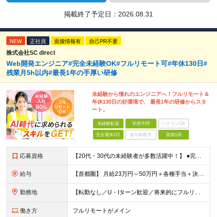
掲載終了予定日：
2026.08.31
NEW
正社員
面接情報有
自己PR不要
株式会社SC direct
Web開発エンジニア#完全未経験OK#フルリモート可#年休130日#
残業月5h以内#最長1年の手厚い研修
未経験から憧れのエンジニアへ！フルリモート＆
年休130日の好環境で、 最長1年の研修からスタ
ート。
未経験歓迎
学歴不問
ベテランOK
完全週休2日
賞与複数月
面接1回
応募資格
【20代・30代の未経験者が多数活躍中！】 ●完全未経験、第二新卒、既卒、フリーターの方大歓迎！ ●学歴・職歴・転職回数・ブランク一切不問 ※34歳までの方（若年層の長期キャリア形成を図るため） ★
給与
【首都圏】 月給23万円～50万円＋各種手当＋決算賞与 【大阪】 月給22万円～50万円＋各種手当＋決算賞与 【愛知】 月給21.5万円～50万円＋各種手当＋決算賞与 【福岡・宮城】 月給20万
勤務地
【転勤なし／U・Iターン歓迎／将来的にフルリモートOK】 本社（新宿区）、大阪支店、名古屋支店または東京都・神奈川県・千葉県・埼玉県・愛知県・大阪府・福岡県をはじめ、全国のプロジェクト先 ※ご希望を
働き方
フルリモートがメイン