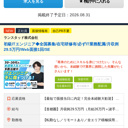
求人を見る
検討中に入れる
掲載終了予定日：
2026.08.31
NEW
正社員
面接情報有
自己PR不要
ランスタッド株式会社
初級ITエンジニア◆全国募集/在宅研修有/必ずIT業務配属/月収例
29.5万円/Web面接1回/SE
「将来のためにスキルを身につけたい」 そんな
想いから、未経験でIT業界に挑戦した先輩がたく
さんいます！
未経験歓迎
学歴不問
ベテランOK
完全週休2日
賞与複数月
面接1回
応募資格
【最短で面接当日に内定！完全未経験大歓迎】 ・業種／職種未経験歓迎 ・社会人デビュー、第二新卒、既卒者大歓迎 ・学歴不問（文系、理系不問） ・20代～30代、男女問わず活躍中 ・服装、髪色自由 ・明確
給与
【首都圏】月収例29.5万円（月給26万円＋諸手当） 【東海・関西】月収例28.5万円（月給25万円＋諸手当） 【九州】月収例26万円（月給23万円＋諸手当） ※経験・スキル・前職給与を踏まえ、総合
勤務地
【転勤なし／リモートあり／全エリア積極採用中】 ・大手企業のプロジェクトが中心 ・勤務エリアは希望を考慮し決定 ・研修はリモートメインで実施します ・U&Iターンの方も大歓迎◎ ＜主なエリア＞ ■首