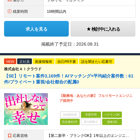
働き方
フルリモートがメイン
残業時間
10時間以内
求人を見る
検討中に入れる
掲載終了予定日：
2026.08.31
NEW
正社員
面接情報有
自己PR不要
話を聞きたい応募可
株式会社ＡＩクラウド
【SE】リモート案件3,169件！AIマッチング×平均紹介案件数：61
件/プライベート重視/会社都合の配属0
【勤務地：あなたの家】 フルリモートエンジニ
ア採用中
未経験歓迎
学歴不問
ベテランOK
完全週休2日
賞与複数月
面接1回
応募資格
【第二新卒・ブランクOK】1年以上のエンジニア経験がある方(開発・インフラ・工程・言語一切不問） 文理・学歴不問 【歓迎条件】 ◆AI・クラウド案件に参画したい方 ◆下流工程から上流工程へステップア