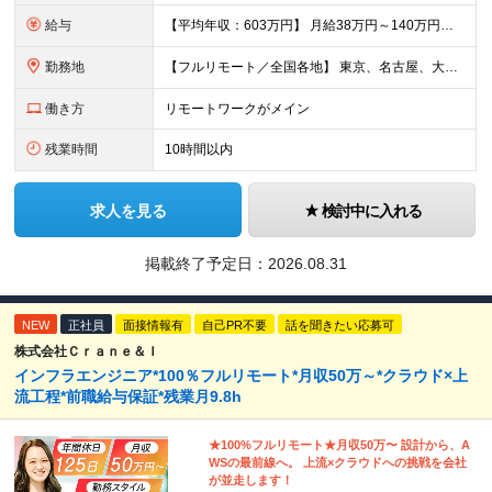
給与
【平均年収：603万円】 月給38万円～140万円＋諸手当（経験者） 【平均年収603万円】 ※案件の契約内容や昇給額などはすべて開示します。 ※経験や能力を考慮し決定します。 ※月給には固定残業
勤務地
【フルリモート／全国各地】 東京、名古屋、大阪、福岡を中心とした全国のプロジェクトにアサイン。 ※プロジェクトは完全選択制です。 ※フルリモート、ハイブリッド型、常駐案件から自由に選択可能です。 ※転
働き方
リモートワークがメイン
残業時間
10時間以内
求人を見る
検討中に入れる
掲載終了予定日：
2026.08.31
NEW
正社員
面接情報有
自己PR不要
話を聞きたい応募可
株式会社Ｃｒａｎｅ＆Ｉ
インフラエンジニア*100％フルリモート*月収50万～*クラウド×上
流工程*前職給与保証*残業月9.8h
★100%フルリモート★月収50万〜 設計から、A
WSの最前線へ。 上流×クラウドへの挑戦を会社
が並走します！