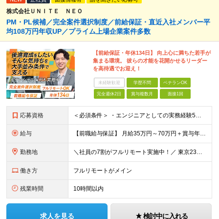
株式会社ＵＮＩＴＥ ＮＥＯ
PM・PL候補／完全案件選択制度／前給保証・直近入社メンバー平
均108万円年収UP／プライム上場企業案件多数
【前給保証・年休134日】 向上心に満ちた若手が
集まる環境。 彼らの才能を花開かせるリーダー
を高待遇でお迎え！
未経験歓迎
学歴不問
ベテランOK
完全週休2日
賞与複数月
面接1回
応募資格
＜必須条件＞ ・エンジニアとしての実務経験5年以上 ＜尚可条件＞ ・PM、PL経験 ・後輩指導やチームリーダーなど、何らかのリード経験 ※リーダー未経験の方のご応募も大歓迎です！ポテンシャル採用を
給与
【前職給与保証】 月給35万円～70万円＋賞与年2回＋各種手当 ※前職の給与・スキル・経験を考慮の上、決定いたします。 ※月給には固定残業代（月30時間分／5万円～10万円）を含みます。超過分は別途
勤務地
＼社員の7割がフルリモート実施中！／ 東京23区内など1都3県を中心としたプロジェクト先での勤務となります。 ※勤務地は希望を考慮します ≪本社≫ 東京都渋谷区恵比寿南1丁目3番7号 隅越ビル5階
働き方
フルリモートがメイン
残業時間
10時間以内
求人を見る
検討中に入れる