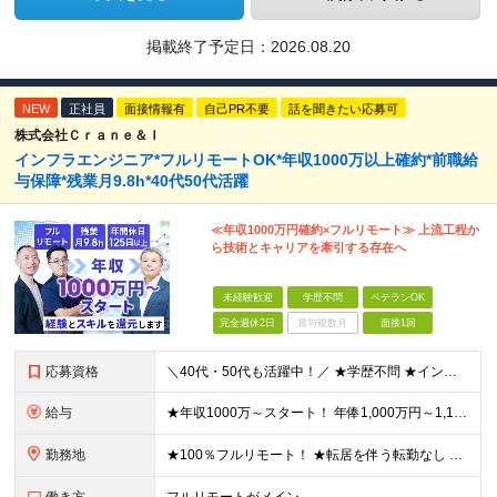
掲載終了予定日：
2026.08.20
NEW
正社員
面接情報有
自己PR不要
話を聞きたい応募可
株式会社Ｃｒａｎｅ＆Ｉ
インフラエンジニア*フルリモートOK*年収1000万以上確約*前職給
与保障*残業月9.8h*40代50代活躍
≪年収1000万円確約×フルリモート≫ 上流工程か
ら技術とキャリアを牽引する存在へ
未経験歓迎
学歴不問
ベテランOK
完全週休2日
賞与複数月
面接1回
応募資格
＼40代・50代も活躍中！／ ★学歴不問 ★インフラエンジニアの経験を5年以上お持ちの方 ≪こんな方にピッタリです！≫ ◎自身の市場価値を正当に評価してほしい ◎今より年収をアップさせたい ◎多彩な
給与
★年収1000万～スタート！ 年俸1,000万円～1,162万8,000円（12分割） ※経験・スキルを考慮の上決定します ※上記金額には固定残業代（月30h分・158,400円～184,000円
勤務地
★100％フルリモート！ ★転居を伴う転勤なし 本社またはプロジェクト先にて勤務いただきます！ ※プロジェクト先は一都三県及び23区内がメイン 【本社】 東京都新宿区神楽坂1-2 研究社英語センタ