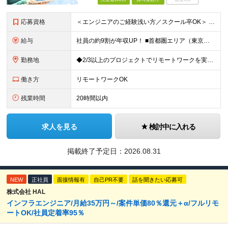
応募資格
＜エンジニアのご経験浅い方／スクール卒OK＞ ◆学歴不問 ◆未経験OK ＜こんな方は大歓迎！＞ ◎今の収入に不満がある方 ◎新しい言語・スキルに挑戦したい方 ◎腰を据えて活躍したい方 ◎頑張りを評価
給与
社員の約9割が年収UP！ ■首都圏エリア（東京、神奈川、千葉、埼玉勤務） 月給25万円～26万円（固定残業代含む） ※固定残業代は、時間外労働の有無に関わらず17時間分を30,000円～31,200
勤務地
◆2/3以上のプロジェクトでリモートワークを実施中！ ≪自社拠点≫ ・東京本社／東京都千代田区丸の内二丁目6番1号 丸の内パークビルディング6階 ・関西支社／⼤阪府⼤阪市中央区安⼟町2-3-13 ⼤
働き方
リモートワークOK
残業時間
20時間以内
求人を見る
検討中に入れる
掲載終了予定日：
2026.08.31
NEW
正社員
面接情報有
自己PR不要
話を聞きたい応募可
株式会社 HAL
インフラエンジニア/月給35万円～/案件単価80％還元＋α/フルリモ
ートOK/社員定着率95％