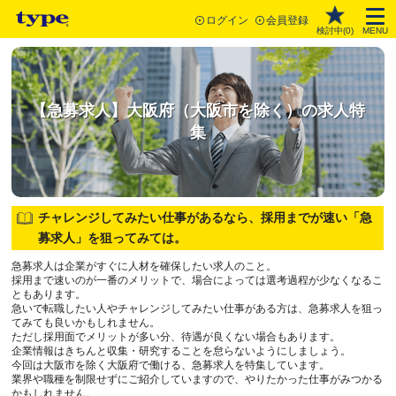
ログイン
会員登録
検討中(
0
)
MENU
【急募求人】大阪府（大阪市を除く）の求人特
集
チャレンジしてみたい仕事があるなら、採用までが速い「急
募求人」を狙ってみては。
急募求人は企業がすぐに人材を確保したい求人のこと。
採用まで速いのが一番のメリットで、場合によっては選考過程が少なくなるこ
ともあります。
急いで転職したい人やチャレンジしてみたい仕事がある方は、急募求人を狙っ
てみても良いかもしれません。
ただし採用面でメリットが多い分、待遇が良くない場合もあります。
企業情報はきちんと収集・研究することを怠らないようにしましょう。
今回は大阪市を除く大阪府で働ける、急募求人を特集しています。
業界や職種を制限せずにご紹介していますので、やりたかった仕事がみつかる
かもしれません。