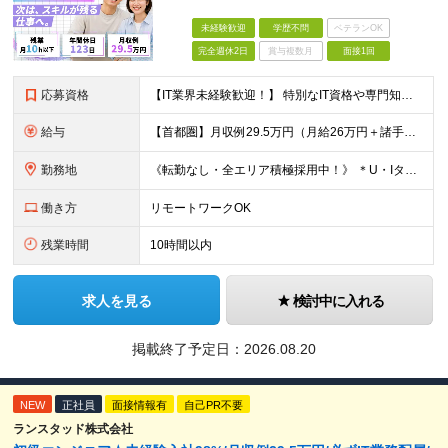
未経験歓迎
学歴不問
ベテランOK
完全週休2日
賞与複数月
面接1回
応募資格
【IT業界未経験歓迎！】 特別なIT資格や専門知識は必要ありません。 ・学歴不問（文系・理系不問） ・第二新卒、既卒の方も歓迎 ・20代を中心に幅広い年代が活躍中 ・基本的なPC操作ができる方 ・タ
給与
【首都圏】月収例29.5万円（月給26万円＋諸手当） 【東海・関西】月収例28.5万円（月給25万円＋諸手当） 【九州】月収例26万円（月給23万円＋諸手当） ※経験・スキル・前職給与を踏まえ、総合
勤務地
《転勤なし・全エリア積極採用中！》 ＊U・Iターンも歓迎 ＊研修はオンライン実施 ★勤務エリアは下記よりお選びいただけます★ 【首都圏】東京・神奈川・千葉・埼玉 【東海】愛知 【関西】大阪、京都、兵庫
働き方
リモートワークOK
残業時間
10時間以内
求人を見る
検討中に入れる
掲載終了予定日：
2026.08.20
NEW
正社員
面接情報有
自己PR不要
ランスタッド株式会社