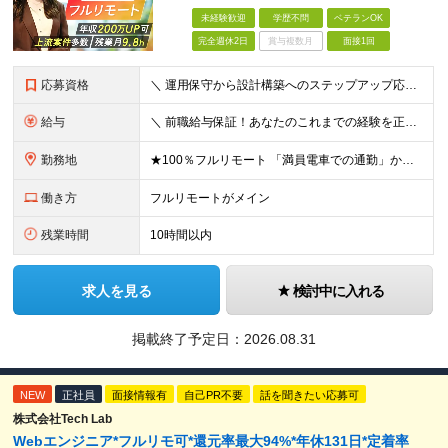
未経験歓迎
学歴不問
ベテランOK
完全週休2日
賞与複数月
面接1回
応募資格
＼ 運用保守から設計構築へのステップアップ応援！ ／ ★学歴・分野不問（運用保守経験のみでも歓迎） ★「設計・構築に挑戦したい」「市場価値を高めたい」という意欲を重視！ ┗豊富な案件（SIer直下など
給与
＼ 前職給与保証！あなたのこれまでの経験を正当評価 ／ ★月収50万円～スタート！【年俸600万～1,162万8,000円（12分割）】 ――「頑張りが給与に直結しない…」そんな不満とは無縁の環境で
勤務地
★100％フルリモート 「満員電車での通勤」から卒業できます！ ★転勤なし 【本社】 東京都新宿区神楽坂1-2 研究社英語センタービル3階 本社またはプロジェクト先にて勤務いただきます！ ※プロジ
働き方
フルリモートがメイン
残業時間
10時間以内
求人を見る
検討中に入れる
掲載終了予定日：
2026.08.31
NEW
正社員
面接情報有
自己PR不要
話を聞きたい応募可
株式会社Tech Lab
Webエンジニア*フルリモ可*還元率最大94%*年休131日*定着率