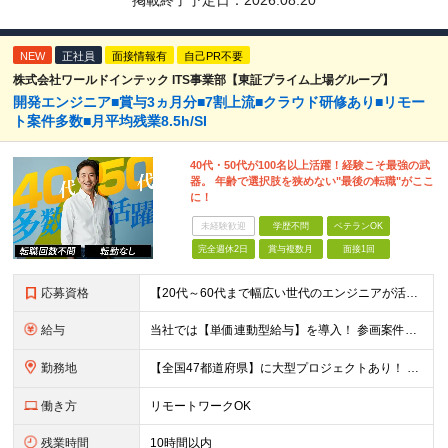
掲載終了予定日：
2026.08.20
NEW
正社員
面接情報有
自己PR不要
株式会社ワールドインテック ITS事業部【東証プライム上場グループ】
開発エンジニア■賞与3ヵ月分■7割上流■クラウド研修あり■リモー
ト案件多数■月平均残業8.5h/SI
40代・50代が100名以上活躍！経験こそ最強の武
器。 年齢で選択肢を狭めない"最後の転職"がここ
に！
未経験歓迎
学歴不問
ベテランOK
完全週休2日
賞与複数月
面接1回
応募資格
【20代～60代まで幅広い世代のエンジニアが活躍してます】 ■学歴不問 ■転職回数不問 ■開発経験（年数不問）をお持ちの方
給与
当社では【単価連動型給与】を導入！ 参画案件の契約単価に連動して給与が決定。 還元率は単価の【70％～80％】と東証プライム上場グループとして高水準です！（社会保険料・教育コスト含む） ■関東：月給
勤務地
【全国47都道府県】に大型プロジェクトあり！ 主要勤務地： 北海道/宮城県/栃木県/埼玉県/千葉県/東京都/神奈川県/愛知県/大阪府/京都府/兵庫県/広島県/福岡県/熊本県 ※勤務エリアは、あなたの
働き方
リモートワークOK
残業時間
10時間以内