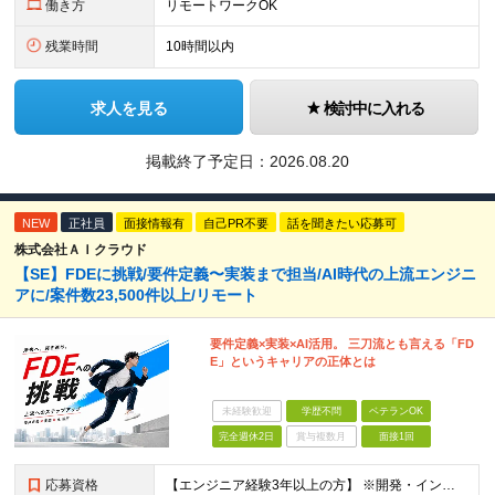
働き方
リモートワークOK
残業時間
10時間以内
求人を見る
検討中に入れる
掲載終了予定日：
2026.08.20
NEW
正社員
面接情報有
自己PR不要
話を聞きたい応募可
株式会社ＡＩクラウド
【SE】FDEに挑戦/要件定義〜実装まで担当/AI時代の上流エンジニ
アに/案件数23,500件以上/リモート
要件定義×実装×AI活用。 三刀流とも言える「FD
E」というキャリアの正体とは
未経験歓迎
学歴不問
ベテランOK
完全週休2日
賞与複数月
面接1回
応募資格
【エンジニア経験3年以上の方】 ※開発・インフラ・工程・言語一切不問 ※文理・学歴不問 【歓迎条件】 ◆Python実務経験がある方 ◆LLM・生成AIを使った開発経験がある方 ◆要件定義・顧客折衝