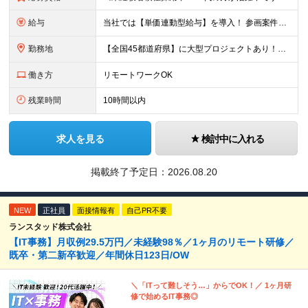
給与
当社では【単価連動型給与】を導入！ 参画案件の契約単価に連動して給与が決定。 還元率は単価の【70％～80％】と東証プライム上場グループとして高水準です！（社会保険料・教育コスト含む） ■関東：月給
勤務地
【全国45都道府県】に大型プロジェクトあり！※ 四国・沖縄を除く 主要勤務地： 北海道/宮城県/栃木県/埼玉県/千葉県/東京都/神奈川県/愛知県/大阪府/京都府/兵庫県/広島県/福岡県/熊本県 ※勤
働き方
リモートワークOK
残業時間
10時間以内
求人を見る
検討中に入れる
掲載終了予定日：
2026.08.20
NEW
正社員
面接情報有
自己PR不要
ランスタッド株式会社
【IT事務】月収例29.5万円／未経験98％／1ヶ月のリモート研修／
既卒・第二新卒歓迎／年間休日123日/OW
＼「ITって難しそう…」からでOK！／ 1ヶ月研
修で始めるIT事務◎