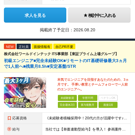
求人を見る
検討中に入れる
掲載終了予定日：
2026.08.20
NEW
正社員
面接情報有
自己PR不要
株式会社ワールドインテック ITS事業部【東証プライム上場グループ】
初級エンジニア■完全未経験OK■リモートのIT基礎研修最大3ヵ月
で1人前へ■残業月8.5h■安定基盤/STR
本気でエンジニアを目指すあなたのための、3ヵ
月です。 手厚い教育とチームフォローで一人前
のエンジニアへ。
未経験歓迎
学歴不問
ベテランOK
完全週休2日
賞与複数月
面接1回
応募資格
《未経験者積極採用中！20代の方が活躍中です♪》 ◎約4割が実務未経験入社！ ■学歴・職歴は一切問いません！ ■第二新卒の方もお気軽にご相談ください♪ ■入社してから数年は、転勤の可能性があります
給与
当社では【単価連動型給与】を導入！ 参画案件の契約単価に連動して給与が決定。 還元率は単価の【70％～80％】と東証プライム上場グループとして高水準です！（社会保険料・教育コスト含む） ■関東：月給