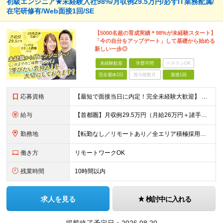
初級エンジニア★未経験入社98%/月収例29.5万円/必ずIT業務配属/
在宅研修有/Web面接1回/SE
【5000名超の育成実績＊98%が未経験スタート】
「今の自分をアップデート」して基礎から始める
新しい一歩◎
未経験歓迎
学歴不問
ベテランOK
完全週休2日
賞与複数月
面接1回
応募資格
【最短で面接当日に内定！完全未経験大歓迎】 ・業種／職種未経験歓迎 ・社会人デビュー、第二新卒、既卒者大歓迎 ・学歴不問（文系、理系不問） ・20代～30代、男女問わず活躍中 ・服装、髪色自由 ・明確
給与
【首都圏】月収例29.5万円（月給26万円＋諸手当） 【東海・関西】月収例28.5万円（月給25万円＋諸手当） 【九州】月収例26万円（月給23万円＋諸手当） ※経験・スキル・前職給与を踏まえ、総合
勤務地
【転勤なし／リモートあり／全エリア積極採用】 ・大手企業のプロジェクト中心 ・勤務エリアや配属先は希望を考慮 ・研修はリモートメインで実施 ・UIターン歓迎 ＜主なエリア＞ ■首都圏…東京・神奈川・
働き方
リモートワークOK
残業時間
10時間以内
求人を見る
検討中に入れる