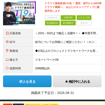
クラウド資格取得119名！ 運用・保守からAWS等
クラウド構築へ、 あなたのキャリアアップに徹
底伴走します
未経験歓迎
学歴不問
ベテランOK
完全週休2日
賞与複数月
面接1回
応募資格
＜20代～50代まで幅広く活躍中！＞ ◆学歴不問 ◆何らかのインフラ関連の実務経験 ★経験年数不問/運用監視レベルも歓迎 ＜こんな方は大歓迎！＞ ◎今の収入に不満がある ◎もっと上流の案件で活躍した
給与
給与についてお気軽にご相談ください！（カジュアル面談可能） 月給35万円～＋各種手当＋賞与2回 ※固定残業代は、時間外労働の有無に関わらず40時間分を87,500円～支給 ※超過分は別途支給 ※試用
勤務地
◆2/3以上のプロジェクトでリモートワークを実施中！ ≪自社拠点≫ ・東京本社／東京都千代田区丸の内二丁目6番1号 丸の内パークビルディング6階 ・関西支社／⼤阪府⼤阪市中央区安⼟町2-3-13 ⼤
働き方
リモートワークOK
残業時間
20時間以内
求人を見る
検討中に入れる
掲載終了予定日：
2026.08.31