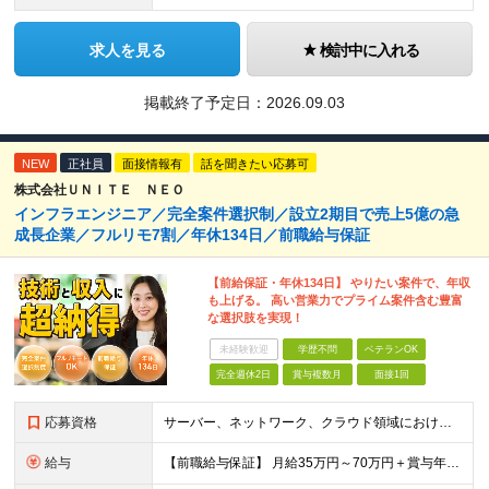
求人を見る
検討中に入れる
掲載終了予定日：
2026.09.03
NEW
正社員
面接情報有
話を聞きたい応募可
株式会社ＵＮＩＴＥ ＮＥＯ
インフラエンジニア／完全案件選択制／設立2期目で売上5億の急
成長企業／フルリモ7割／年休134日／前職給与保証
【前給保証・年休134日】 やりたい案件で、年収
も上げる。 高い営業力でプライム案件含む豊富
な選択肢を実現！
未経験歓迎
学歴不問
ベテランOK
完全週休2日
賞与複数月
面接1回
応募資格
サーバー、ネットワーク、クラウド領域におけるインフラエンジニアとしての何らかの実務経験（年数不問） ※設計、構築、運用保守、監視等 少しでも実務経験があれば、まずは気軽にエントリーしてみてください！
給与
【前職給与保証】 月給35万円～70万円＋賞与年2回＋各種手当 ※前職の給与・スキル・経験を考慮の上、決定いたします。 ※月給には固定残業代（月30時間分／5万円～10万円）を含みます。超過分は別途