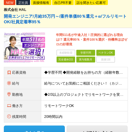
NEW
正社員
面接情報有
自己PR不要
話を聞きたい応募可
株式会社 HAL
開発エンジニア/月給35万円～/案件単価80％還元＋α/フルリモート
OK/社員定着率95％
年間511名が中途入社！圧倒的に選ばれる理由
は!? 還元率80％・案件100％選択・待機率ほぼゼ
ロの好環境
未経験歓迎
学歴不問
ベテランOK
完全週休2日
賞与複数月
面接1回
応募資格
◆学歴不問 ◆開発経験をお持ちの方（経験年数不問） ＜こんな方は大歓迎！＞ ◎今の収入をもっと増やしたい ◎もっと上流の案件で活躍したい ◎将来のキャリアにつながる案件に携わりたい ◎自分のやりたい
給与
給与についてお気軽にご相談ください！（カジュアル面談可能） 月給35万円～＋各種手当＋賞与2回 ※固定残業代は、時間外労働の有無に関わらず40時間分を87,500円～支給 ※超過分は別途支給 ※試用
勤務地
◆2/3以上のプロジェクトでリモートワークを実施中！ ≪自社拠点≫ ・東京本社／東京都千代田区丸の内二丁目6番1号 丸の内パークビルディング6階 ・関西支社／⼤阪府⼤阪市中央区安⼟町2-3-13 ⼤
働き方
リモートワークOK
残業時間
20時間以内