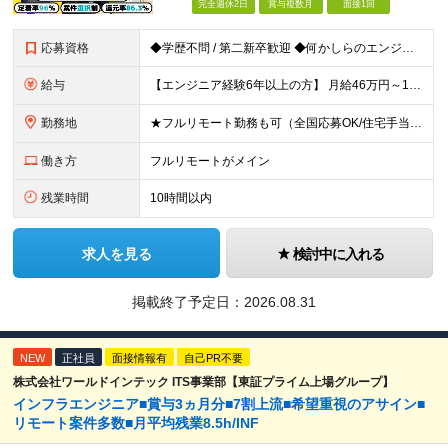
完全週休2日
賞与複数月
面接1回
応募資格
◆学歴不問 / 第二新卒歓迎 ◆何かしらのエンジニア経験をお持ちの方 （言語・期間・フェーズ不問） 経験浅めの方も遠慮なくご応募ください！ ■入社前Q＆A ────── ◎実力に見合った報酬が手に
給与
【エンジニア経験6年以上の方】 月給46万円～100万円（固定残業代含む） ※上記月給には月30時間分の固定残業代（月8万7,400円～月19万円）を含む。超過分は全額支給。 【エンジニア経験4年以
勤務地
★フルリモート勤務も可（全国応募OK/住宅手当を支給します） ※案件によって常駐が必要になる場合があります。 ※希望がない限り、転勤はありません ※U・Iターン歓迎 ★ルトラの社員は全国各地で活躍中
働き方
フルリモートがメイン
残業時間
10時間以内
求人を見る
検討中に入れる
掲載終了予定日：
2026.08.31
NEW
正社員
面接情報有
自己PR不要
株式会社ワールドインテック ITS事業部【東証プライム上場グループ】
インフラエンジニア■賞与3ヵ月分■7割上流■希望重視のアサイン■
リモート案件多数■月平均残業8.5h/INF