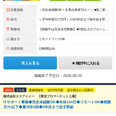
応募資格
＜完全未経験OK！文系出身者70％！＞ ■第二新卒歓迎 ■学歴・経歴不問・社会人未経験もOK ■20代を中心に活躍中◎ ★☆先輩たちの前職☆★ 元アパレルスタッフや塾講師、介護士、事務、営業など社員
給与
＼平均年収517万円！入社5年目まで毎年必ず昇給／ ■賞与年3回 ■年収800万円以上も可 ■入社3年以上の平均年収469.2万円 月給23万2000円以上＋賞与年3回＋各種手当 ☆入社5年目まで最
勤務地
【研修中は完全在宅勤務】 ■7割以上のプロジェクトでリモートワークを導入 ■一都三県のプロジェクト先 ■転居を伴う転勤なし ＜プロジェクト先＞ 東京・神奈川・千葉・埼玉でのプロジェクト先にて勤務いた
働き方
リモートワークOK
残業時間
10時間以内
求人を見る
検討中に入れる
掲載終了予定日：
2026.08.20
NEW
正社員
面接情報有
自己PR不要
話を聞きたい応募可
株式会社エスアイイー 【東京プロマーケット上場】
ITサポート事務◆完全未経験OK◆年休134日◆リモートOK◆残業
月7h以下◆賞与年3回◆5年目まで必ず昇給