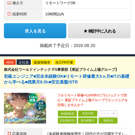
働き方
リモートワークOK
残業時間
10時間以内
求人を見る
検討中に入れる
掲載終了予定日：
2026.08.20
NEW
正社員
面接情報有
自己PR不要
株式会社ワールドインテック ITS事業部【東証プライム上場グループ】
初級エンジニア■完全未経験OK■リモート研修最大3ヵ月■ITの基礎
から学べる■残業月8.5h■安定基盤/STR
フルリモート研修×3,000件のプロジェクトで安
心！ 東証プライム上場グループでエンジニアを
目指しませんか？
未経験歓迎
学歴不問
ベテランOK
完全週休2日
賞与複数月
面接1回
応募資格
《未経験者積極採用中！20代の方が活躍中です♪》 ◎約4割が実務未経験入社！ ■学歴・職歴は一切問いません！ ■第二新卒の方もお気軽にご相談ください♪ ■入社してから数年は、転勤の可能性があります