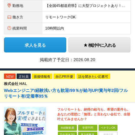
勤務地
【全国45都道府県】に大型プロジェクトあり！※ 四国・沖縄を除く 主要勤務地： 北海道/宮城県/栃木県/埼玉県/千葉県/東京都/神奈川県/愛知県/大阪府/京都府/兵庫県/広島県/福岡県/熊本県 ※勤
働き方
リモートワークOK
残業時間
10時間以内
求人を見る
検討中に入れる
掲載終了予定日：
2026.08.20
NEW
正社員
面接情報有
自己PR不要
話を聞きたい応募可
株式会社 HAL
Webエンジニア/経験浅い方も歓迎/99％が給与UP/賞与年2回/フル
リモート有/定着率95％
フルリモートも、納得の給与も、希望の案件も。
あなたの理想に「無理」と言わない会社で、全部
叶えてみませんか？
未経験歓迎
学歴不問
ベテランOK
完全週休2日
賞与複数月
面接1回