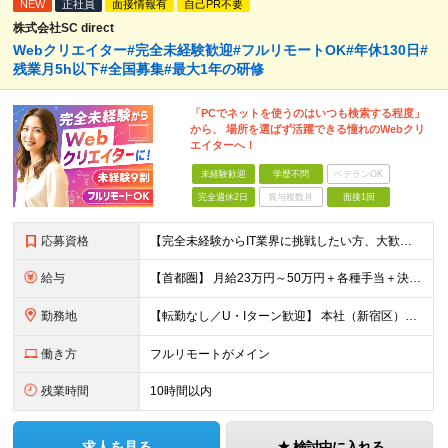
NEW
正社員
面接情報有
自己PR不要
株式会社SC direct
Webクリエイター#完全未経験歓迎#フルリモートOK#年休130日#
残業月5h以下#全国募集#最大1年の研修
「PCでネットを使うのはいつも検索する程度」
から、 場所を選ばず活躍できる憧れのWebクリ
エイターへ！
未経験歓迎
学歴不問
ベテランOK
完全週休2日
賞与複数月
面接1回
応募資格
【完全未経験からIT業界に挑戦したい方、大歓迎！】 ●応募年齢制限：34歳まで（若年層の長期キャリア形成を図るため） ★学歴不問・転職回数不問 ★第二新卒・社会人デビューOK 【こんな方を求めていま
給与
【首都圏】 月給23万円～50万円＋各種手当＋決算賞与 【大阪】 月給22万円～50万円＋各種手当＋決算賞与 【愛知】 月給21.5万円～50万円＋各種手当＋決算賞与 【福岡・宮城】 月給20万
勤務地
【転勤なし／U・Iターン歓迎】 本社（新宿区）、大阪支店、名古屋支店または東京都・神奈川県・千葉県・埼玉県・愛知県・大阪府・福岡県をはじめ、全国のプロジェクト先 ※ご希望を最大限考慮して配属先を決定
働き方
フルリモートがメイン
残業時間
10時間以内
求人を見る
検討中に入れる