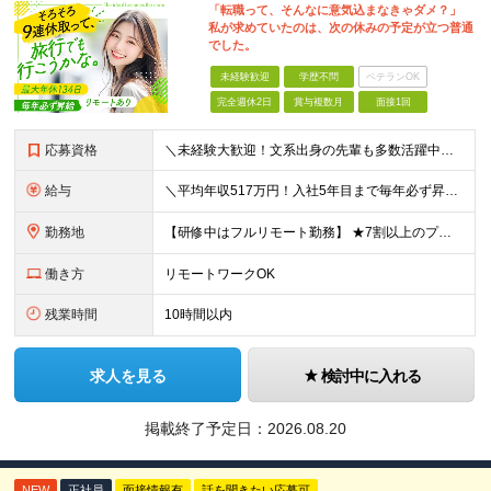
「転職って、そんなに意気込まなきゃダメ？」
私が求めていたのは、次の休みの予定が立つ普通
でした。
未経験歓迎
学歴不問
ベテランOK
完全週休2日
賞与複数月
面接1回
応募資格
＼未経験大歓迎！文系出身の先輩も多数活躍中／ ◆PCスキルに自信のない方も歓迎 ◆完全未経験OK ◆社会人デビューもOK ◆学歴不問 ＊*こんなアナタにオススメです*＊ ◇事務職に興味があるが、給与
給与
＼平均年収517万円！入社5年目まで毎年必ず昇給／ ■賞与年3回 ■年収800万円以上も可 ■入社3年以上の平均年収469.2万円 月給23万2000円以上＋賞与年3回＋各種手当 ☆入社5年目まで最
勤務地
【研修中はフルリモート勤務】 ★7割以上のプロジェクトでリモートワークを導入 ★一都三県のプロジェクト先 ★転居を伴う転勤なし ＜プロジェクト先＞ 東京・神奈川・千葉・埼玉でのプロジェクト先にて勤務
働き方
リモートワークOK
残業時間
10時間以内
求人を見る
検討中に入れる
掲載終了予定日：
2026.08.20
NEW
正社員
面接情報有
話を聞きたい応募可