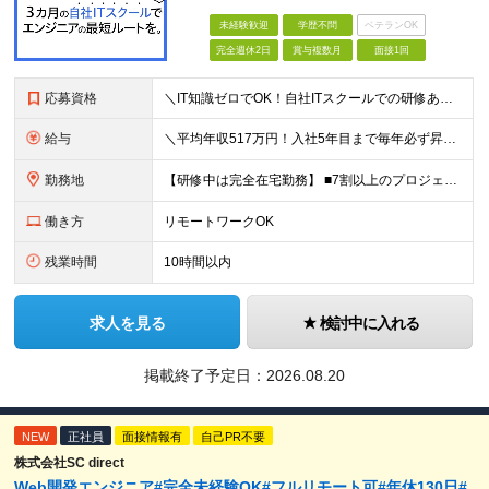
未経験歓迎
学歴不問
ベテランOK
完全週休2日
賞与複数月
面接1回
応募資格
＼IT知識ゼロでOK！自社ITスクールでの研修あり／ ■完全未経験OK(文系出身70％) ■第二新卒歓迎 ■学歴不問 └社会人未経験の方も歓迎します！ 5名以上の採用を予定しているので、同期と入社も
給与
＼平均年収517万円！入社5年目まで毎年必ず昇給／ ■賞与年3回 ■年収800万円以上も可 ■入社3年以上の平均年収469.2万円 月給23万2000円以上＋賞与年3回＋各種手当 ☆入社5年目まで最
勤務地
【研修中は完全在宅勤務】 ■7割以上のプロジェクトでリモートワークを導入 ■フルリモートもあり ■一都三県のプロジェクト先 ■転居を伴う転勤なし ＜プロジェクト先＞ 東京・神奈川・千葉・埼玉でのプロ
働き方
リモートワークOK
残業時間
10時間以内
求人を見る
検討中に入れる
掲載終了予定日：
2026.08.20
NEW
正社員
面接情報有
自己PR不要
株式会社SC direct
Web開発エンジニア#完全未経験OK#フルリモート可#年休130日#