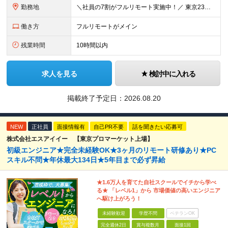
勤務地
＼社員の7割がフルリモート実施中！／ 東京23区内など1都3県を中心としたプロジェクト先での勤務となります。 ※勤務地は希望を考慮します ≪本社≫ 東京都渋谷区恵比寿南1丁目3番7号 隅越ビル5階
働き方
フルリモートがメイン
残業時間
10時間以内
求人を見る
検討中に入れる
掲載終了予定日：
2026.08.20
NEW
正社員
面接情報有
自己PR不要
話を聞きたい応募可
株式会社エスアイイー 【東京プロマーケット上場】
初級エンジニア★完全未経験OK★3ヶ月のリモート研修あり★PC
スキル不問★年休最大134日★5年目まで必ず昇給
★1.6万人を育てた自社スクールでイチから学べ
る★ 「レベル1」から 市場価値の高いエンジニア
へ駆け上がろう！
未経験歓迎
学歴不問
ベテランOK
完全週休2日
賞与複数月
面接1回