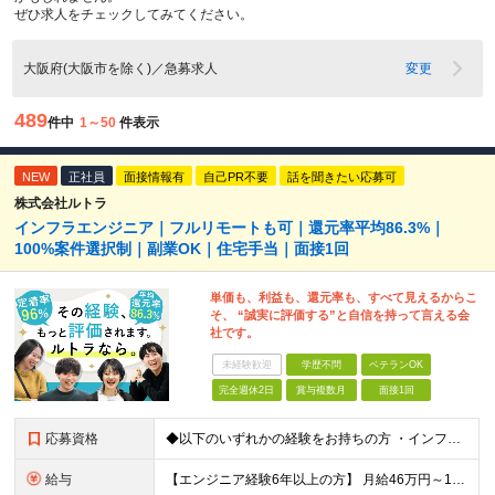
ぜひ求人をチェックしてみてください。
大阪府(大阪市を除く)／急募求人
変更
489
件中
1～50
件表示
NEW
正社員
面接情報有
自己PR不要
話を聞きたい応募可
株式会社ルトラ
インフラエンジニア｜フルリモートも可｜還元率平均86.3%｜
100%案件選択制｜副業OK｜住宅手当｜面接1回
単価も、利益も、還元率も、すべて見えるからこ
そ、 “誠実に評価する”と自信を持って言える会
社です。
未経験歓迎
学歴不問
ベテランOK
完全週休2日
賞与複数月
面接1回
応募資格
◆以下のいずれかの経験をお持ちの方 ・インフラ設計・構築の実務経験（オンプレ/クラウドどちらもOK） ・クラウド環境下での運用保守に関する実務経験 ◆学歴不問 ＜こんな方は特に歓迎します＞ ◎これま
給与
【エンジニア経験6年以上の方】 月給46万円～100万円（固定残業代含む） ※上記月給には月30時間分の固定残業代（月8万7,400円～月19万円）を含む。超過分は全額支給。 【エンジニア経験4年以