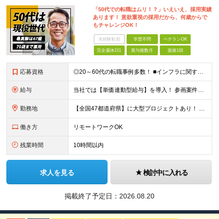
「50代での転職はムリ！？」いえいえ、採用実績
あります！ 意欲重視の採用だから、何歳からで
もチャレンジOK！
未経験歓迎
学歴不問
ベテランOK
完全週休2日
賞与複数月
面接1回
応募資格
◎20～60代の転職事例多数！ ■インフラに関する何らかのご経験 ■学歴不問/転職回数は一切不問！
給与
当社では【単価連動型給与】を導入！ 参画案件の契約単価に連動して給与が決定。 還元率は単価の【70％～80％】と東証プライム上場グループとして高水準です！（社会保険料・教育コスト含む） ■関東：月給
勤務地
【全国47都道府県】に大型プロジェクトあり！ 主要勤務地： 北海道/宮城県/栃木県/埼玉県/千葉県/東京都/神奈川県/愛知県/大阪府/京都府/兵庫県/広島県/福岡県/熊本県 ※勤務エリアは、あなたの
働き方
リモートワークOK
残業時間
10時間以内
求人を見る
検討中に入れる
掲載終了予定日：
2026.08.20