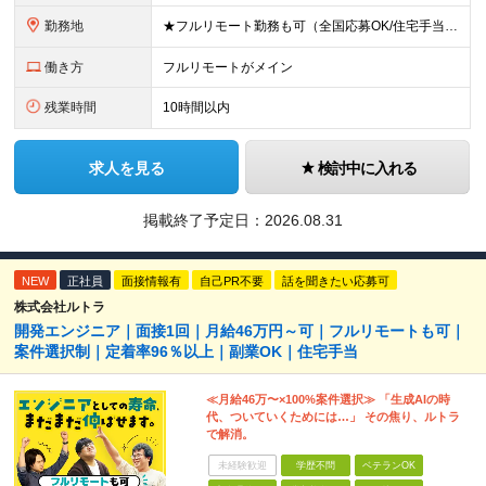
勤務地
★フルリモート勤務も可（全国応募OK/住宅手当を支給します） ※案件によって常駐が必要になる場合があります。 ※希望がない限り、転勤はありません ※U・Iターン歓迎 ★ルトラの社員は全国各地で活躍中
働き方
フルリモートがメイン
残業時間
10時間以内
求人を見る
検討中に入れる
掲載終了予定日：
2026.08.31
NEW
正社員
面接情報有
自己PR不要
話を聞きたい応募可
株式会社ルトラ
開発エンジニア｜面接1回｜月給46万円～可｜フルリモートも可｜
案件選択制｜定着率96％以上｜副業OK｜住宅手当
≪月給46万〜×100%案件選択≫ 「生成AIの時
代、ついていくためには…」 その焦り、ルトラ
で解消。
未経験歓迎
学歴不問
ベテランOK