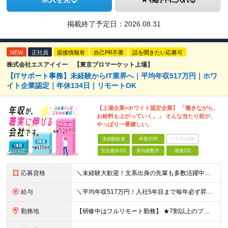
掲載終了予定日：
2026.08.31
NEW
正社員
面接情報有
自己PR不要
話を聞きたい応募可
株式会社エスアイイー 【東京プロマーケット上場】
【ITサポート事務】未経験からIT業界へ｜平均年収517万円｜ホワ
イト企業認定｜年休134日｜リモートOK
【上場企業×ホワイト認定企業】 「働きながら、
お給料も上がっていく。」 そんな当たり前が、
やっぱり一番嬉しい。
未経験歓迎
学歴不問
ベテランOK
完全週休2日
賞与複数月
面接1回
応募資格
＼未経験大歓迎！文系出身の先輩も多数活躍中／ ◆PCスキルに自信のない方も歓迎 ◆完全未経験OK ◆社会人デビューもOK ◆学歴不問 「働きながら少しずつ専門スキルを身につけたい」という意欲重視の採
給与
＼平均年収517万円！入社5年目まで毎年必ず昇給／ ■賞与年3回 ■年収800万円以上も可 ■入社3年以上の平均年収469.2万円 月給23万2000円以上＋賞与年3回＋各種手当 ☆入社5年目まで最
勤務地
【研修中はフルリモート勤務】 ★7割以上のプロジェクトでリモートワークを導入 ★一都三県のプロジェクト先 ★転居を伴う転勤なし ＜プロジェクト先＞ 東京・神奈川・千葉・埼玉でのプロジェクト先にて勤務