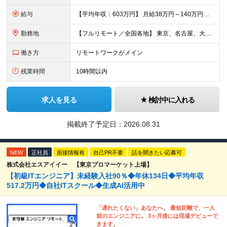
給与
【平均年収：603万円】 月給38万円～140万円＋諸手当（経験者） 【平均年収603万円】 ※案件の契約内容や昇給額などはすべて開示します。 ※経験や能力を考慮し決定します。 ※月給には固定残業
勤務地
【フルリモート／全国各地】 東京、名古屋、大阪、福岡を中心とした全国のプロジェクトにアサイン。 ※プロジェクトは完全選択制です。 ※フルリモート、ハイブリッド型、常駐案件から自由に選択可能です。 ※転
働き方
リモートワークがメイン
残業時間
10時間以内
求人を見る
検討中に入れる
掲載終了予定日：
2026.08.31
NEW
正社員
面接情報有
自己PR不要
話を聞きたい応募可
株式会社エスアイイー 【東京プロマーケット上場】
【初級ITエンジニア】未経験入社90％◆年休134日◆平均年収
517.2万円◆自社ITスクール◆生成AI活用中
「遅れたくない」あなたへ。 最短距離で、一人
前のエンジニアに。 3ヶ月後には現場デビューで
きます。