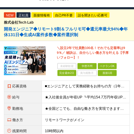
NEW
正社員
面接情報有
自己PR不要
話を聞きたい応募可
株式会社Tech Lab
開発エンジニア◆リモート9割＆フルリモ可◆還元率最大94%◆年
休131日◆生成AI案件多数◆案件選択制
＼設立2年で社員数100名！それでも定着率は9
9％／ 秘訣は、自分らしい働き方を叶える【手厚
いフォロー】！
未経験歓迎
学歴不問
ベテランOK
完全週休2日
賞与複数月
面接1回
応募資格
■エンジニアとして実務経験をお持ちの方（1年以上） ■学歴不問 ■既卒・第二新卒OK ☆Tech Labの事業内容、ビジョンに共感できる⽅はぜひご応募ください！ ☆意欲重視の採用です！ 「経歴に自信
給与
★入社後全員が年収UP ┗平均154.7万円年収UP！ ┗最大380万円UPの実績も 月給35万円～100万円＋決算賞与＋各種手当 【 給与イメージ 】 ■経験1年以上…月給35万円～＋決算賞与
勤務地
★全国どこでも、自由な働き方を実現できます！ 全国のプロジェクト先やフルリモート環境での勤務も可能です。 ＼自由度の高い働き方、叶えます／ ・フルリモートで働きたい ・ハイブリットに働きたい ・家庭
働き方
リモートワークがメイン
残業時間
10時間以内