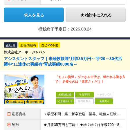
求人を見る
検討中に入れる
掲載終了予定日：
2026.08.24
正社員
面接情報有
自己PR不要
株式会社アーキ・ジャパン
アシスタントスタッフ｜未経験歓迎*月収35万円～可*20～30代活
躍中*11連休の実績有*育成実績8000名～
「ちょい贅沢」ができる生活は、報われる働き方
で！ 必要なのは「素直さ」だけ！
未経験歓迎
学歴不問
ベテランOK
完全週休2日
賞与複数月
面接1回
応募資格
＜学歴不問・第二新卒歓迎！業界、職種未経験歓迎！20代～30代活躍中＞ ★35歳以下の方（若年層の長期キャリア形成を図るため） ★フリーター・正社員未経験・社会人未経験OK ★転職回数が多い方もぜひ
給与
★月収35万円も可能！ ★ゆくゆくは年収700～800万円も！ ★手当が多数あり ・残業手当（100％）★1分単位で支給 ・資格手当（最大月6万円） ・結婚/出産祝金（最大3万円） 【首都圏・北関東