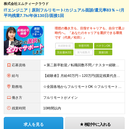
株式会社エムティークラウド
ITエンジニア｜原則フルリモート/カジュアル面談/還元率83％～/月
平均残業7.7h/年休130日/面接1回
理想の働き方も、目指すキャリアも、自分で選ぶ
時代へ。 「あなたのキャリアを選択できる環境
です（代表／松田）」
未経験歓迎
学歴不問
ベテランOK
完全週休2日
賞与複数月
面接1回
応募資格
＝第二新卒歓迎／転職回数不問／テスター経験のみでもOK＝ ■学歴不問 ■ブランクOK ■エンジニアとしての実務経験1年以上 ※開発・インフラ・工程・言語は不問 ※テスター、運用保守経験のみの方も歓迎
給与
【経験者】月給40万円～120万円(固定残業代含む)+各種手当 ★前職給与の総収入額を100％保証｜還元率83％〜 ※固定残業代は、時間外労働の有無に関わらず30時間分を、月5万8000円～15万7
勤務地
☆全国各地からフルリモートOK ☆フルリモートの社員が約8割！ ※希望をヒアリングした上で決定します 現在100名の社員のうち、約80名がフルリモートで活躍中。 一都三県、大阪、福岡、札幌、名古屋な
働き方
フルリモートがメイン
残業時間
10時間以内
求人を見る
検討中に入れる