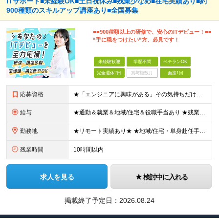
ITサポート■未経験OK■土日祝休み■残業少なめ■在宅実績あり■約
900種類のスキルアップ講座あり■全国募集
■■900種類以上の研修で、安心のITデビュー！■■
“手に職をつけたい”方、必見です！
未経験歓迎
学歴不問
ベテランOK
完全週休2日
賞与複数月
面接1回
応募資格
★「エンジニアに興味がある」その気持ちだけでOK！ ■学歴不問 ■IT知識・実務経験は一切不問！未経験・第二新卒大歓迎 ★ITサポート・IT事務やエンジニアの経験をお持ちの方は優遇します！ 地方在住
給与
★通勤＆就業＆地域/住宅＆役職手当あり ★残業代は全額支給 ★選べる給与制度あり！ ■東京・神奈川・千葉・埼玉勤務の場合 月給24.5万円～55万円＋諸手当 （残業代は全額支給） (20,000円の
勤務地
★リモート実績あり★ ★地域/住宅・単身赴任手当などサポートも万全 ★転任費用や寮・社宅制度も完備しています ★勤務地については希望を考慮の上、決定します 『地元で働きたい』『新天地で挑戦したい』と
残業時間
10時間以内
求人を見る
検討中に入れる
掲載終了予定日：
2026.08.24