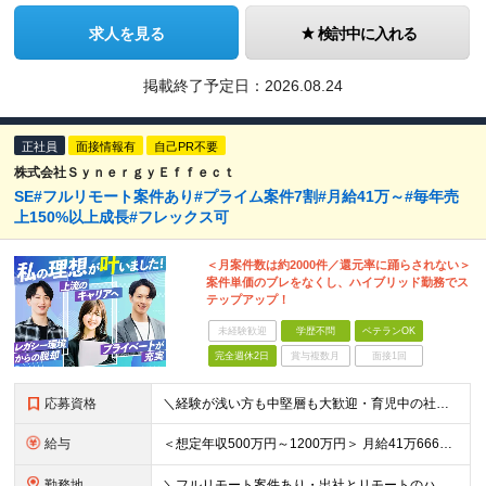
求人を見る
検討中に入れる
掲載終了予定日：
2026.08.24
正社員
面接情報有
自己PR不要
株式会社ＳｙｎｅｒｇｙＥｆｆｅｃｔ
SE#フルリモート案件あり#プライム案件7割#月給41万～#毎年売
上150%以上成長#フレックス可
＜月案件数は約2000件／還元率に踊らされない＞
案件単価のブレをなくし、ハイブリッド勤務でス
テップアップ！
未経験歓迎
学歴不問
ベテランOK
完全週休2日
賞与複数月
面接1回
応募資格
＼経験が浅い方も中堅層も大歓迎・育児中の社員も活躍中／ ■学歴不問 ■開発エンジニアとしての経験2年以上 ■日本在住 ■日本語でのコミュニケーションが取れる方 ■外国籍の方はN1保有者 ★平均年齢3
給与
＜想定年収500万円～1200万円＞ 月給41万6666円～100万円+交通費+残業手当 ※残業代は別途全額支給します ※試用期間6ヶ月あり。給与以外の待遇の差異はありません ┗試用期間後に若干が給
勤務地
＼フルリモート案件あり・出社とリモートのハイブリッド勤務可能／ 【本社】東京都新宿区西新宿三丁目3番-13号西新宿水間ビル6階 ★ハイブリッド出社や出社メインでの勤務をご希望の方もぜひご応募ください