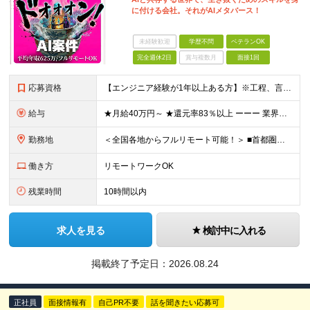
に付ける会社。それがAIメタバース！
未経験歓迎
学歴不問
ベテランOK
完全週休2日
賞与複数月
面接1回
応募資格
【エンジニア経験が1年以上ある方】※工程、言語、領域、プロジェクト規模は問いません。 【必須条件】 ■エンジニア実務経験が1年以上ある方 ※工程、言語、領域、プロジェクト規模は問いません。 ※学歴不
給与
★月給40万円～ ★還元率83％以上 ーーー 業界最高水準の還元率を実現。 単価連動型の透明な報酬設計により、最先端技術への挑戦がそのまま収入アップにつながります。 ※上記には固定残業代（30時
勤務地
＜全国各地からフルリモート可能！＞ ■首都圏エリア（東京・神奈川・千葉・埼玉）・大阪・名古屋・福岡を中心とした全国各地のプロジェクト先に参画いただきます。 ※ご希望をお伺いした上で決定いたします ※転
働き方
リモートワークOK
残業時間
10時間以内
求人を見る
検討中に入れる
掲載終了予定日：
2026.08.24
正社員
面接情報有
自己PR不要
話を聞きたい応募可