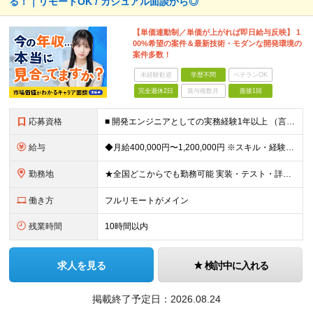
る！｜リモートOK / カジュアル面談から◎
【単価連動制／単価が上がれば即日給与反映】 1
00%希望の案件＆最新技術・モダンな開発環境の
案件多数！
未経験歓迎
学歴不問
ベテランOK
完全週休2日
賞与複数月
面接1回
応募資格
■ 開発エンジニアとしての実務経験1年以上 （言語・業界・規模・担当工程は問いません。テストや一部改修の経験だけでも歓迎です！） ・学歴・転職回数・経歴ブランク不問 「このままでいいのか？」その違
給与
◆月給400,000円〜1,200,000円 ※スキル・経験・希望案件により決定します ※上記金額には固定残業代（月30時間分／76,000円〜）を含みます ※固定残業代は月給に応じて決定します ※超
勤務地
★全国どこからでも勤務可能 実装・テスト・詳細設計・要件定義など、担当工程や技術レベルに応じて、フルリモート／ハイブリッド／出社中心など、あなたに合った働き方を選べます。 ・リモート率は全体で9割超
働き方
フルリモートがメイン
残業時間
10時間以内
求人を見る
検討中に入れる
掲載終了予定日：
2026.08.24