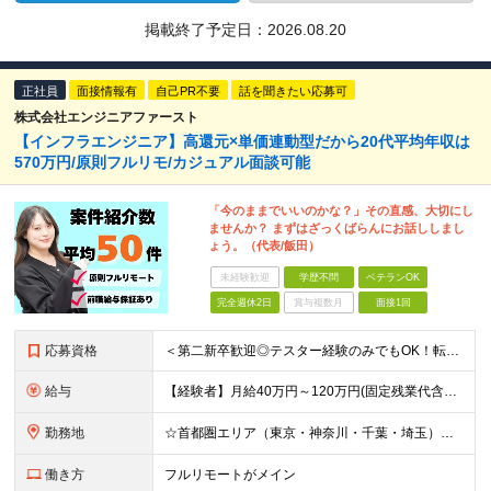
掲載終了予定日：
2026.08.20
正社員
面接情報有
自己PR不要
話を聞きたい応募可
株式会社エンジニアファースト
【インフラエンジニア】高還元×単価連動型だから20代平均年収は
570万円/原則フルリモ/カジュアル面談可能
「今のままでいいのかな？」その直感、大切にし
ませんか？ まずはざっくばらんにお話ししまし
ょう。（代表/飯田）
未経験歓迎
学歴不問
ベテランOK
完全週休2日
賞与複数月
面接1回
応募資格
＜第二新卒歓迎◎テスター経験のみでもOK！転職回数不問＞ ■学歴不問 ■ブランクOK ■エンジニアとしての実務経験が1年以上ある方 └開発、インフラ、工程、言語は一切不問！ ※未経験も若干名募集して
給与
【経験者】月給40万円～120万円(固定残業代含む)+各種手当 ★前職給与の総収入額を100％保証｜還元率84％〜100％ ★20代の平均年収570万円 ※月給には、みなし残業手当(月30時間／5万
勤務地
☆首都圏エリア（東京・神奈川・千葉・埼玉）・名古屋・大阪・福岡を中心とした全国各地のプロジェクト先に参画いただきます。 ※希望をヒアリングした上で決定します ☆全国各地からフルリモートOK 【本社】
働き方
フルリモートがメイン