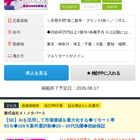
完全週休2日
賞与複数月
面接1回
応募資格
＼学歴不問*第二新卒・ブランクOK！／ ◇ITエンジニアとして、1年以上の経験をお持ちの方 ※分野、プロジェクト規模は問いません。 ※未経験の方も意欲があればご応募いただけますが、条件面は異なる場合
給与
◆月給40万円以上+賞与+各種手当 ※上記額には固定残業代30時間分（7万6807円～）を含む ※超過分は別途支給します ※試用期間6ヶ月（期間中の給与・待遇の差異はありません） ◆月給21万円以上
勤務地
東京・神奈川・埼玉・千葉・大阪・愛知・福岡を中心に、全国のクライアント案件にて募集。 案件はすべて選択制なので、「自分に合った働き方」を実現できます。 なお、経験を積むことでご紹介できる案件の幅も広が
働き方
フルリモートがメイン
求人を見る
検討中に入れる
掲載終了予定日：
2026.08.17
正社員
面接情報有
自己PR不要
話を聞きたい応募可
株式会社ＡＩメタバース
【SE】AIを活用して市場価値を最大化する◆リモート率
93％◆100％案件選択制◆20～30代活躍◆前給保証
AIと共存する世界で、生き抜くためのスキルを身