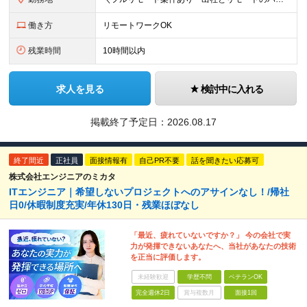
働き方
リモートワークOK
残業時間
10時間以内
求人を見る
検討中に入れる
掲載終了予定日：
2026.08.17
終了間近
正社員
面接情報有
自己PR不要
話を聞きたい応募可
株式会社エンジニアのミカタ
ITエンジニア｜希望しないプロジェクトへのアサインなし！/帰社
日0/休暇制度充実/年休130日・残業ほぼなし
「最近、疲れていないですか？」 今の会社で実
力が発揮できないあなたへ、当社があなたの技術
を正当に評価します。
未経験歓迎
学歴不問
ベテランOK
完全週休2日
賞与複数月
面接1回