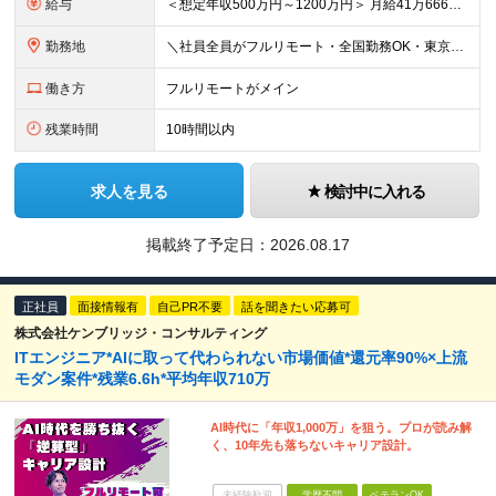
給与
＜想定年収500万円～1200万円＞ 月給41万6666円～100万円+交通費+残業手当 ※残業代は別途全額支給します ※試用期間6ヶ月あり。給与以外の待遇の差異はありません ┗試用期間後に若干給
勤務地
＼社員全員がフルリモート・全国勤務OK・東京都内の案件がメイン／ 【本社】東京都新宿区西新宿三丁目3番-13号西新宿水間ビル6階 ★ハイブリッド出社や出社メインでの勤務をご希望の方もぜひご応募くださ
働き方
フルリモートがメイン
残業時間
10時間以内
求人を見る
検討中に入れる
掲載終了予定日：
2026.08.17
正社員
面接情報有
自己PR不要
話を聞きたい応募可
株式会社ケンブリッジ・コンサルティング
ITエンジニア*AIに取って代わられない市場価値*還元率90%×上流
モダン案件*残業6.6h*平均年収710万
AI時代に「年収1,000万」を狙う。プロが読み解
く、10年先も落ちないキャリア設計。
未経験歓迎
学歴不問
ベテランOK