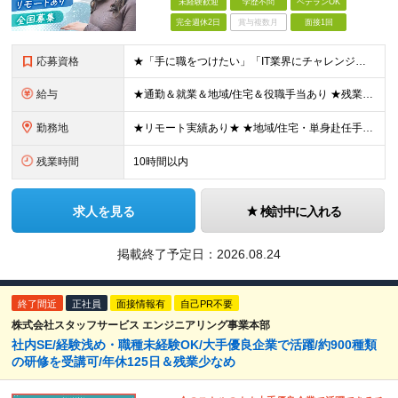
未経験歓迎
学歴不問
ベテランOK
完全週休2日
賞与複数月
面接1回
応募資格
★「手に職をつけたい」「IT業界にチャレンジしたい」方歓迎！ ■学歴不問 ■IT知識・理系文系不問！未経験・第二新卒OK ★ITサポート・IT事務やエンジニアの経験をお持ちの方は優遇します！ 地方在
給与
★通勤＆就業＆地域/住宅＆役職手当あり ★残業代は全額支給 ★選べる給与制度あり！ ■東京・神奈川・千葉・埼玉勤務の場合 月給24.5万円～55万円＋諸手当 （残業代は全額支給） (20,000円の
勤務地
★リモート実績あり★ ★地域/住宅・単身赴任手当などサポートも万全 ★転任費用や寮・社宅制度も完備しています ★勤務地については希望を考慮の上、決定します ★面接地エリアでの就業率92％以上！ 『地
残業時間
10時間以内
求人を見る
検討中に入れる
掲載終了予定日：
2026.08.24
終了間近
正社員
面接情報有
自己PR不要
株式会社スタッフサービス エンジニアリング事業本部
社内SE/経験浅め・職種未経験OK/大手優良企業で活躍/約900種類
の研修を受講可/年休125日＆残業少なめ