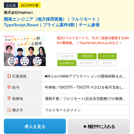
正社員
自己PR不要
株式会社Hajimari
開発エンジニア（地方採用実施）｜フルリモート｜
TypeScript,React｜プライム案件8割｜チーム参画
地元×フルリモートで、モダン技術を駆使するWe
bの最前線。 ＜TypeScript,Next.js,AIなど＞
未経験歓迎
学歴不問
ベテランOK
完全週休2日
賞与複数月
面接1回
応募資格
■何らかのWebアプリケーションの開発経験をお持ちの方 ■学歴不問 ★JavaやPHPでのWeb開発経験はあるけれど、 今後はTypeScriptやNext.jsなどのモダンな環境へシフトしたい、とい
給与
年俸制／500万円～750万円 ※1/12を毎月支給します（月41万6,666円～62万5,000円） ※ご経験や面接時の評価に応じて変動可能性あり ※固定残業代月60時間分（月13万2,980円～1
勤務地
通勤不要／フルリモート(完全在宅勤務)での勤務となります ※以下の通勤圏内にお住まいの場合、原則リモート・出社兼用となりますが、自立して成果を上げられる方はフルリモート勤務が可能です。 《拠点一覧》
働き方
フルリモートがメイン
求人を見る
検討中に入れる