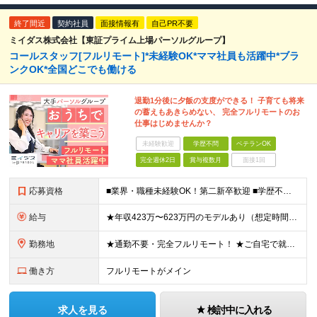
終了間近
契約社員
面接情報有
自己PR不要
ミイダス株式会社【東証プライム上場パーソルグループ】
コールスタッフ[フルリモート]*未経験OK*ママ社員も活躍中*ブラ
ンクOK*全国どこでも働ける
退勤1分後に夕飯の支度ができる！ 子育ても将来
の蓄えもあきらめない、 完全フルリモートのお
仕事はじめませんか？
未経験歓迎
学歴不問
ベテランOK
完全週休2日
賞与複数月
面接1回
応募資格
■業界・職種未経験OK！第二新卒歓迎 ■学歴不問 ■営業や販売サービス業・カスタマーサポートなど、顧客折衝経験をお持ちの方 ＜契約更新あり＞ 初回2ヵ月、2回目3ヵ月、3回目以降6ヵ月 ※目標の達
給与
★年収423万〜623万円のモデルあり（想定時間外手当10時間分含む） ★半年に一度ドカンと支給のボーナスあり（半年に1度最大150万円） 月給25万円〜＋各種手当＋インセンティブ ＊リモートワーク
勤務地
★通勤不要・完全フルリモート！ ★ご自宅で就業いただきます ……………………………………… 東京都品川区北品川5-1-18 住友不動産大崎ツインビル東館 ┗JR山手線・埼京線・湘南新宿ライン・りんかい
働き方
フルリモートがメイン
求人を見る
検討中に入れる