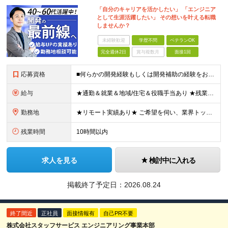
「自分のキャリアを活かしたい」 「エンジニア
として生涯活躍したい」 その想いを叶える転職
しませんか？
未経験歓迎
学歴不問
ベテランOK
完全週休2日
賞与複数月
面接1回
応募資格
■何らかの開発経験もしくは開発補助の経験をお持ちの方 ■学歴不問 ★ブランクのある方、地方在住の方も大歓迎です！
給与
★通勤＆就業＆地域/住宅＆役職手当あり ★残業代は全額支給 ★選べる給与制度あり！ ★東京・神奈川・千葉・埼玉勤務の場合 月給23.5万円～55万円＋諸手当 （残業代は全額支給） (20,000円の
勤務地
★リモート実績あり★ ご希望を伺い、業界トップクラス約7,000件の取引事業所数、90,000件以上のプロジェクトから検討をいたします。 全国の取引先での就業となります（沖縄を除く） ※勤務地
残業時間
10時間以内
求人を見る
検討中に入れる
掲載終了予定日：
2026.08.24
終了間近
正社員
面接情報有
自己PR不要
株式会社スタッフサービス エンジニアリング事業本部