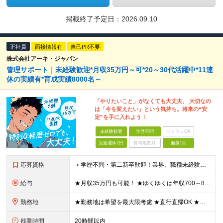
掲載終了予定日：
2026.09.10
正社員
面接情報有
自己PR不要
株式会社アーキ・ジャパン
管理サポート｜未経験歓迎*月収35万円～可*20～30代活躍中*11連
休の実績有*育成実績8000名～
「やりたいこと」がなくても大丈夫。 大切なの
は「今を変えたい」という気持ち。将来の“安
定”を手に入れよう！
未経験歓迎
学歴不問
ベテランOK
完全週休2日
賞与複数月
面接1回
応募資格
＜学歴不問・第二新卒歓迎！業界、職種未経験歓迎！20代～30代活躍中＞ ★35歳以下の方（若年層の長期キャリア形成を図るため） ★フリーター・正社員未経験・社会人未経験OK ★転職回数が多い方もぜひ
給与
★月収35万円も可能！ ★ゆくゆくは年収700～800万円も！ ★手当が多数あり ・残業手当（100％）★1分単位で支給 ・資格手当（最大月6万円） ・結婚/出産祝金（最大3万円） 【首都圏・北関東
勤務地
★勤務地は希望を最大限考慮 ★直行直帰OK ★車通勤のエリアもあり ★研修は、下記いずれかの研修センターで行います ・東京校（東京本社とアクセスは同様） ・大阪校（大阪府大阪市中央区道修町 2-1-1
残業時間
20時間以内