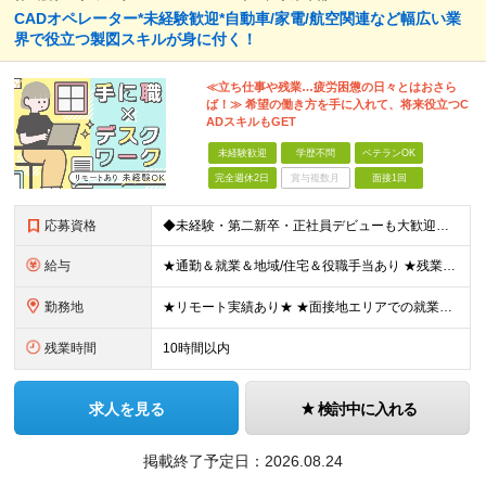
CADオペレーター*未経験歓迎*自動車/家電/航空関連など幅広い業
界で役立つ製図スキルが身に付く！
≪立ち仕事や残業…疲労困憊の日々とはおさら
ば！≫ 希望の働き方を手に入れて、将来役立つC
ADスキルもGET
未経験歓迎
学歴不問
ベテランOK
完全週休2日
賞与複数月
面接1回
応募資格
◆未経験・第二新卒・正社員デビューも大歓迎／経験・知識ゼロでOK！ ◆学歴不問 ★人物重視 ★入社前の経験・スキルはゼロでOK CADの基本的な知識・操作経験がある方は歓迎します。 地方在住の方も
給与
★通勤＆就業＆地域/住宅＆役職手当あり ★残業代は全額支給 ★選べる給与制度あり！ ■東京・神奈川・千葉・埼玉勤務の場合 月給24.5万円～55万円＋諸手当 （残業代は全額支給） (20,000円の
勤務地
★リモート実績あり★ ★面接地エリアでの就業率92％以上！ 『地元で働きたい』という希望に、業界トップクラス約7,000件の取引事業所数、90,000件以上のプロジェクトから検討をいたします。 全
残業時間
10時間以内
求人を見る
検討中に入れる
掲載終了予定日：
2026.08.24