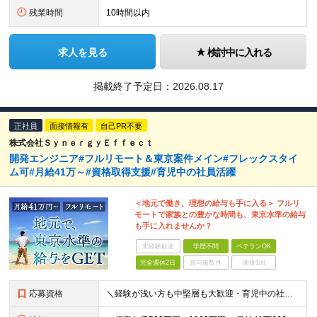
残業時間
10時間以内
求人を見る
検討中に入れる
掲載終了予定日：
2026.08.17
正社員
面接情報有
自己PR不要
株式会社ＳｙｎｅｒｇｙＥｆｆｅｃｔ
開発エンジニア#フルリモート＆東京案件メイン#フレックスタイ
ム可#月給41万～#資格取得支援#育児中の社員活躍
＜地元で働き、理想の給与も手に入る＞ フルリ
モートで家族との豊かな時間も、東京水準の給与
も手に入れませんか？
未経験歓迎
学歴不問
ベテランOK
完全週休2日
賞与複数月
面接1回
応募資格
＼経験が浅い方も中堅層も大歓迎・育児中の社員も活躍中／ ■学歴不問 ■開発エンジニアとしての経験2年以上 ■日本在住 ■日本語でのコミュニケーションが取れる方 ■外国籍の方はN1保有者 ★平均年齢3