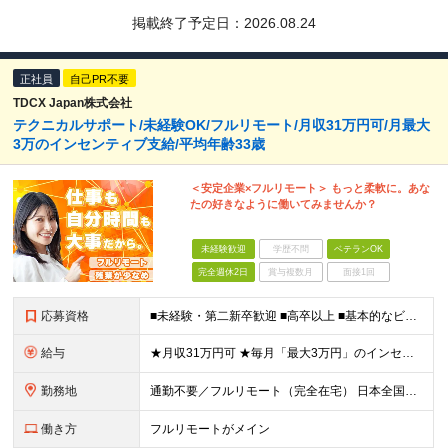
掲載終了予定日：
2026.08.24
正社員
自己PR不要
TDCX Japan株式会社
テクニカルサポート/未経験OK/フルリモート/月収31万円可/月最大
3万のインセンティブ支給/平均年齢33歳
＜安定企業×フルリモート＞ もっと柔軟に。あな
たの好きなように働いてみませんか？
未経験歓迎
学歴不問
ベテランOK
完全週休2日
賞与複数月
面接1回
応募資格
■未経験・第二新卒歓迎 ■高卒以上 ■基本的なビジネスマナーがある方(敬語表現や対人接客経験など) ■スマホ、タブレットなど、ある程度理解や簡単なサポートができる方 例） ・家電量販店の販売経験
給与
★月収31万円可 ★毎月「最大3万円」のインセンティブあり 月給266,228円～＋スキル手当（15,000円）＋インセンティブ（月最大3万円） ※月給例（月額最大額）：281,228 円＋残業代発
勤務地
通勤不要／フルリモート（完全在宅） 日本全国47都道府県のお住まいで働けます！ ※転勤はありません 【本社】 神奈川県横浜市神奈川区金港町1‐7 横浜ダイヤビル 本社所在地：神奈川県
働き方
フルリモートがメイン