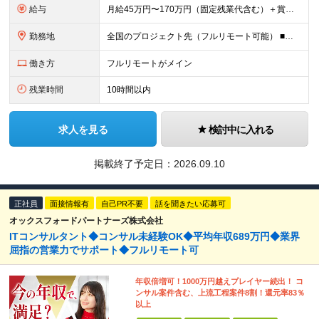
給与
月給45万円〜170万円（固定残業代含む）＋賞与＋インセンティブ 想定年収：620万円〜2,000万円 ◎入社した全員が年収UP（平均170万円UP） ※経験・能力などを考慮の上、決定します。 ※月
勤務地
全国のプロジェクト先（フルリモート可能） ■プロジェクトは100%完全選択制 ■帰社日なし（社内業務は一切ありません） 【拠点】 ◆本社／東京都新宿区西新宿2丁目6番1号 新宿住友ビル28階 ◆大阪
働き方
フルリモートがメイン
残業時間
10時間以内
求人を見る
検討中に入れる
掲載終了予定日：
2026.09.10
正社員
面接情報有
自己PR不要
話を聞きたい応募可
オックスフォードパートナーズ株式会社
ITコンサルタント◆コンサル未経験OK◆平均年収689万円◆業界
屈指の営業力でサポート◆フルリモート可
年収倍増可！1000万円越えプレイヤー続出！ コ
ンサル案件含む、上流工程案件8割！還元率83％
以上