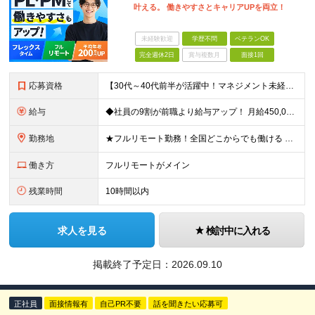
叶える。 働きやすさとキャリアUPを両立！
未経験歓迎
学歴不問
ベテランOK
完全週休2日
賞与複数月
面接1回
応募資格
【30代～40代前半が活躍中！マネジメント未経験歓迎】 ●エンジニアとしての実務経験を3年以上お持ちの方 （開発言語や担当フェーズは不問） ●学歴不問 ★「PLやPMにステップアップしたい」 「後輩
給与
◆社員の9割が前職より給与アップ！ 月給450,000円～531,500円+賞与＋インセンティブ ※経験・スキルを考慮の上、優遇いたします ※残業代につきましては、面接時にご説明させていただきます
勤務地
★フルリモート勤務！全国どこからでも働ける ＼一人にならない！帰属意識を感じながら働ける／ リモートでもメンバー間のやり取りをスムーズに行えるように、 当社ではLINEグループを導入。活発なコミュニ
働き方
フルリモートがメイン
残業時間
10時間以内
求人を見る
検討中に入れる
掲載終了予定日：
2026.09.10
正社員
面接情報有
自己PR不要
話を聞きたい応募可