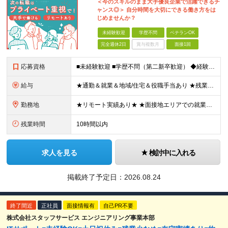
＜今のスキルのまま大手優良企業で活躍できるチ
ャンス◎＞ 自分時間を大切にできる働き方をは
じめませんか？
未経験歓迎
学歴不問
ベテランOK
完全週休2日
賞与複数月
面接1回
応募資格
■未経験歓迎 ■学歴不問（第二新卒歓迎） ◆経験は一切問いません ◆転職回数・ブランク期間も不問 ◆面接というよりは“リラックス面談”です ≪こんな方をお待ちしています≫ ・地道にコツコツ作業が得
給与
★通勤＆就業＆地域/住宅＆役職手当あり ★残業代は全額支給 ★選べる給与制度あり！ ■東京・神奈川・千葉・埼玉勤務の場合 月給24.5万円～55万円＋諸手当 （残業代は全額支給） (20,000円の
勤務地
★リモート実績あり★ ★面接地エリアでの就業率92％以上！ 『地元で働きたい』『新天地で挑戦したい』という希望に、業界トップクラス約7,000件の取引事業所数、90,000件以上のプロジェクトから検
残業時間
10時間以内
求人を見る
検討中に入れる
掲載終了予定日：
2026.08.24
終了間近
正社員
面接情報有
自己PR不要
株式会社スタッフサービス エンジニアリング事業本部