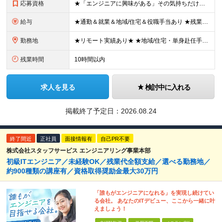
応募資格
★「エンジニアに興味がある」その気持ちだけでOK！ ■学歴不問 ■IT知識・実務経験は一切不問！未経験・第二新卒大歓迎 ★ITサポート・IT事務やエンジニアの経験をお持ちの方は優遇します！ 地方在住
給与
★通勤＆就業＆地域/住宅＆役職手当あり ★残業代は全額支給 ★選べる給与制度あり！ ■東京・神奈川・千葉・埼玉勤務の場合 月給24.5万円～55万円＋諸手当 （残業代は全額支給） (20,000円の
勤務地
★リモート実績あり★ ★地域/住宅・単身赴任手当などサポートも万全 ★転任費用や寮・社宅制度も完備しています ★勤務地については希望を考慮の上、決定します 『地元で働きたい』『新天地で挑戦したい』と
残業時間
10時間以内
求人を見る
検討中に入れる
掲載終了予定日：
2026.08.24
終了間近
正社員
面接情報有
自己PR不要
株式会社スタッフサービス エンジニアリング事業本部
初級ITエンジニア／未経験OK／残業代全額支給／選べる勤務地／
約900種類の講座有／資格取得奨励金最大30万円
「誰もがエンジニアになれる」を実現し続けてい
る会社。 あなたのITデビュー、ここから一緒に叶
えましょう！