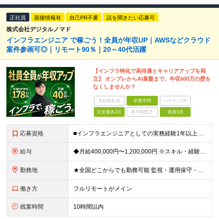
正社員
面接情報有
自己PR不要
話を聞きたい応募可
株式会社デジタルノマド
インフラエンジニア で稼ごう！全員が年収UP｜AWSなどクラウド
案件参画可◎｜リモート90％｜20～40代活躍
【インフラ特化で高待遇とキャリアアップを両
立】 オンプレからAI基盤まで、年収600万の壁を
なくしませんか？
未経験歓迎
学歴不問
ベテランOK
完全週休2日
賞与複数月
面接1回
応募資格
■インフラエンジニアとしての実務経験1年以上 （サーバ／ネットワーク／クラウドいずれか／業界・規模・担当工程は問いません） ・学歴・転職回数・経歴ブランク不問 「このままでいいのか？」その違和感で
給与
◆月給400,000円〜1,200,000円 ※スキル・経験・希望案件により決定します ※上記金額には固定残業代（月30時間分／76,000円〜）を含みます ※固定残業代は月給に応じて決定します ※超
勤務地
★全国どこからでも勤務可能 監視・運用保守・構築・設計など、担当工程や技術レベルに応じて、フルリモート／ハイブリッド／出社中心など、あなたに合った働き方を選べます。 ・リモート率は全体で9割超 クラ
働き方
フルリモートがメイン
残業時間
10時間以内