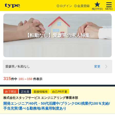
ログイン
会員登録
検討中(
0
)
MENU
【転勤なし】愛媛県の求人特集
愛媛県／転勤なし
変更
315
件中
101～150
件表示
終了間近
正社員
面接情報有
自己PR不要
株式会社スタッフサービス エンジニアリング事業本部
開発エンジニア/40代・50代活躍中/ブランクOK/残業代100％支給/
手当充実/選べる勤務地/再雇用制度あり