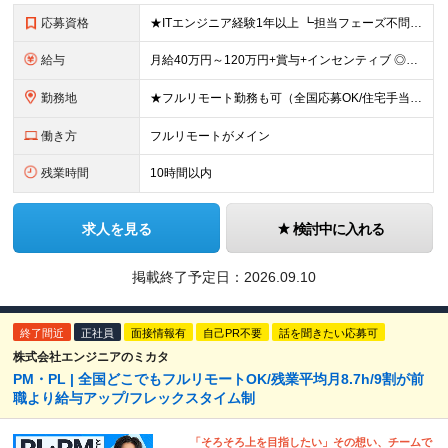
応募資格
★ITエンジニア経験1年以上 ┗担当フェーズ不問 ┗経験年数不問（1年未満でもOK） ★年齢・学歴不問 ■ブランクありOK ■第二新卒歓迎 ■前職の雇用形態も一切不問 ■20代・30代の若手から
給与
月給40万円～120万円+賞与+インセンティブ ◎入社した全員が年収UPしています！平均170万円UP！ ※経験・能力などを考慮の上、決定します。 ※月30時間（76,000円～）の固定残業代を含みま
勤務地
★フルリモート勤務も可（全国応募OK/住宅手当を支給します） ※案件によって出勤が必要になる場合があります。 ※希望がない限り、転勤はありません ※U・Iターン歓迎 【拠点】 ◆本社／東京都新宿区西
働き方
フルリモートがメイン
残業時間
10時間以内
求人を見る
検討中に入れる
掲載終了予定日：
2026.09.10
終了間近
正社員
面接情報有
自己PR不要
話を聞きたい応募可
株式会社エンジニアのミカタ
PM・PL | 全国どこでもフルリモートOK/残業平均月8.7h/9割が前
職より給与アップ/フレックスタイム制
「そろそろ上を目指したい」その想い、チームで