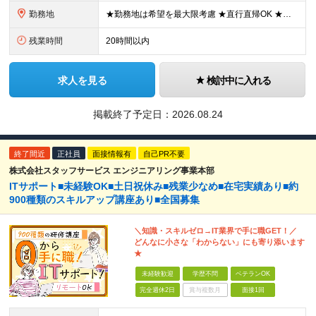
勤務地
★勤務地は希望を最大限考慮 ★直行直帰OK ★車通勤のエリアもあり ★研修は、下記いずれかの研修センターで行います ・東京校（東京本社とアクセスは同様） ・大阪校（大阪府大阪市中央区道修町 2-1-1
残業時間
20時間以内
求人を見る
検討中に入れる
掲載終了予定日：
2026.08.24
終了間近
正社員
面接情報有
自己PR不要
株式会社スタッフサービス エンジニアリング事業本部
ITサポート■未経験OK■土日祝休み■残業少なめ■在宅実績あり■約
900種類のスキルアップ講座あり■全国募集
＼知識・スキルゼロ→IT業界で手に職GET！／
どんなに小さな「わからない」にも寄り添います
★
未経験歓迎
学歴不問
ベテランOK
完全週休2日
賞与複数月
面接1回