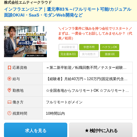
株式会社エムティークラウド
インフラエンジニア｜還元率83％～/フルリモート可能/カジュアル
面談OK/AI・SaaS・モダンWeb開発など
＼インフラ案件に強みを持つ会社でリスタート／
まずは、一度会ってお話ししてみませんか？（代
表／松田）
未経験歓迎
学歴不問
ベテランOK
完全週休2日
賞与複数月
面接1回
応募資格
＝第二新卒歓迎／転職回数不問／テスター経験のみでもOK＝ ■学歴不問 ■ブランクOK ■エンジニアとしての実務経験1年以上 ※開発・インフラ・工程・言語は不問 ※テスター、運用保守経験のみの方も歓迎
給与
【経験者】月給40万円～120万円(固定残業代含む)+各種手当 ★前職給与の総収入額を100％保証｜還元率83％〜 ※固定残業代は、時間外労働の有無に関わらず30時間分を、月5万8000円～15万7
勤務地
☆全国各地からフルリモートOK ☆フルリモートの社員が約8割！ ※希望をヒアリングした上で決定します 現在100名の社員のうち、約80名がフルリモートで活躍中。 一都三県、大阪、福岡、札幌、名古屋な
働き方
フルリモートがメイン
残業時間
10時間以内
求人を見る
検討中に入れる