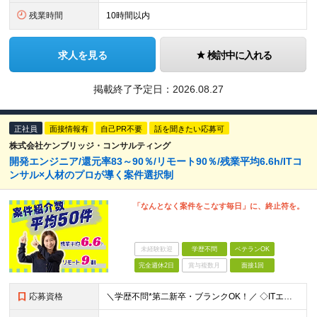
残業時間
10時間以内
求人を見る
検討中に入れる
掲載終了予定日：
2026.08.27
正社員
面接情報有
自己PR不要
話を聞きたい応募可
株式会社ケンブリッジ・コンサルティング
開発エンジニア/還元率83～90％/リモート90％/残業平均6.6h/ITコ
ンサル×人材のプロが導く案件選択制
「なんとなく案件をこなす毎日」に、終止符を。
未経験歓迎
学歴不問
ベテランOK
完全週休2日
賞与複数月
面接1回
応募資格
＼学歴不問*第二新卒・ブランクOK！／ ◇ITエンジニアとして、1年以上の経験をお持ちの方 ※分野、プロジェクト規模は問いません。 ※未経験の方も意欲があればご応募いただけますが、条件面は異なる場合