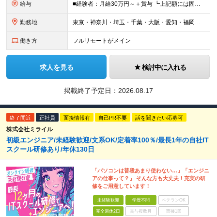
給与
■経験者：月給30万円～＋賞与 ┗上記額には固定残業代（30時間分／5万7263円～）を含む。超過分は別途支給。 ■未経験者：月給21万円～ ┗残業代は別途支給。 ※試用期間6ヶ月（期間中の給与・待
勤務地
東京・神奈川・埼玉・千葉・大阪・愛知・福岡を中心に、全国のクライアント案件にて募集。 案件はすべて選択制なので、「自分に合った働き方」を実現できます。 なお、経験を積むことでご紹介できる案件の幅も広が
働き方
フルリモートがメイン
求人を見る
検討中に入れる
掲載終了予定日：
2026.08.17
終了間近
正社員
面接情報有
自己PR不要
話を聞きたい応募可
株式会社ミライル
初級エンジニア/未経験歓迎/文系OK/定着率100％/最長1年の自社IT
スクール研修あり/年休130日
「パソコンは普段あまり使わない…」「エンジニ
アの仕事って？」 そんな方も大丈夫！充実の研
修をご用意しています！
未経験歓迎
学歴不問
ベテランOK
完全週休2日
賞与複数月
面接1回