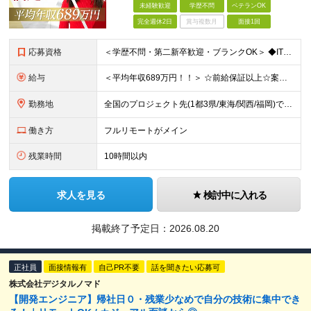
未経験歓迎
学歴不問
ベテランOK
完全週休2日
賞与複数月
面接1回
応募資格
＜学歴不問・第二新卒歓迎・ブランクOK＞ ◆IT業界での実務経験（2年以上） ※アプリ・インフラ等の領域は不問 【歓迎条件】 ◎コンサルティングファームでの実務経験 ◎SIにおける上流工程
給与
＜平均年収689万円！！＞ ☆前給保証以上☆案件待機期間も給与保証あり☆ 月給40万円～150万円（固定残業代含む） ※経験や能力を考慮し決定します ※試用期間6ヶ月あり。条件や待遇に差異はありません
勤務地
全国のプロジェクト先(1都3県/東海/関西/福岡)での勤務となります。 ★全国から参画可能な案件あり！ ★リモートワーク・リモート併用・常駐案件すべてあり！ ★転居を伴う転勤はナシ ┗1人1人の働き
働き方
フルリモートがメイン
残業時間
10時間以内
求人を見る
検討中に入れる
掲載終了予定日：
2026.08.20
正社員
面接情報有
自己PR不要
話を聞きたい応募可
株式会社デジタルノマド
【開発エンジニア】帰社日０・残業少なめで自分の技術に集中でき