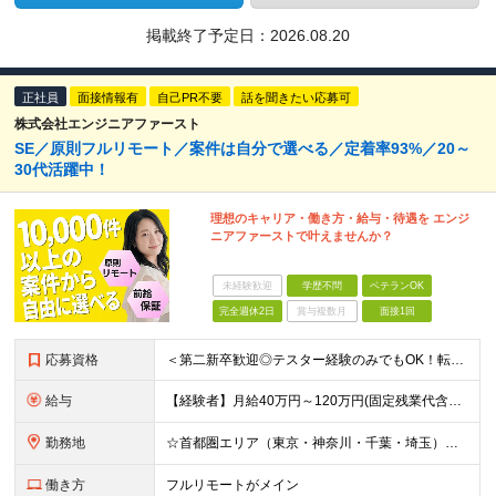
掲載終了予定日：
2026.08.20
正社員
面接情報有
自己PR不要
話を聞きたい応募可
株式会社エンジニアファースト
SE／原則フルリモート／案件は自分で選べる／定着率93%／20～
30代活躍中！
理想のキャリア・働き方・給与・待遇を エンジ
ニアファーストで叶えませんか？
未経験歓迎
学歴不問
ベテランOK
完全週休2日
賞与複数月
面接1回
応募資格
＜第二新卒歓迎◎テスター経験のみでもOK！転職回数不問＞ ■学歴不問 ■ブランクOK ■エンジニアとしての実務経験が1年以上ある方 └開発、インフラ、工程、言語は一切不問！ ※未経験も若干名募集して
給与
【経験者】月給40万円～120万円(固定残業代含む)+各種手当 ★前職給与の総収入額を100％保証｜還元率84％〜100％ ★20代の平均年収570万円 ※月給には、みなし残業手当(月30時間／5万
勤務地
☆首都圏エリア（東京・神奈川・千葉・埼玉）・名古屋・大阪・福岡を中心とした全国各地のプロジェクト先に参画いただきます。 ※希望をヒアリングした上で決定します ☆全国各地からフルリモートOK 【本社】
働き方
フルリモートがメイン