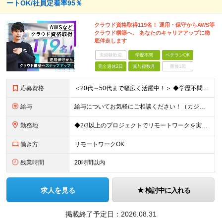
ートOK/社員定着率95％
クラウド資格取得119名！ 運用・保守からAWS等
クラウド構築へ、 あなたのキャリアアップに徹
底伴走します
未経験歓迎
学歴不問
ベテランOK
完全週休2日
賞与複数月
面接1回
応募資格
＜20代～50代まで幅広く活躍中！＞ ◆学歴不問 ◆何らかのインフラ関連の実務経験 ★経験年数不問/運用監視レベルも歓迎 ＜こんな方は大歓迎！＞ ◎今の収入に不満がある ◎もっと上流の案件で活躍した
給与
給与についてお気軽にご相談ください！（カジュアル面談可能） 月給35万円～＋各種手当＋賞与2回 ※固定残業代は、時間外労働の有無に関わらず40時間分を87,500円～支給 ※超過分は別途支給 ※試用
勤務地
◆2/3以上のプロジェクトでリモートワークを実施中！ ≪自社拠点≫ ・東京本社／東京都千代田区丸の内二丁目6番1号 丸の内パークビルディング6階 ・関西支社／⼤阪府⼤阪市中央区安⼟町2-3-13 ⼤
働き方
リモートワークOK
残業時間
20時間以内
求人を見る
検討中に入れる
掲載終了予定日：
2026.08.31