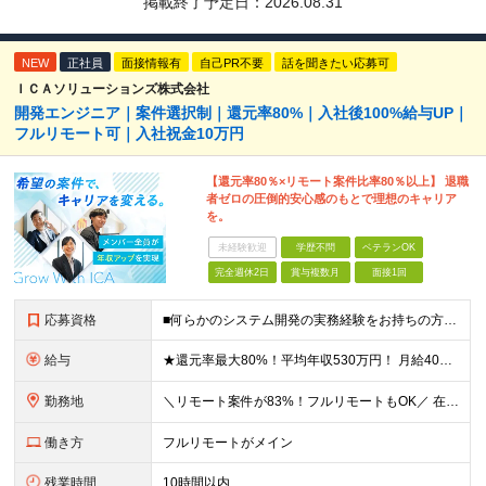
掲載終了予定日：
2026.08.31
NEW
正社員
面接情報有
自己PR不要
話を聞きたい応募可
ＩＣＡソリューションズ株式会社
開発エンジニア｜案件選択制｜還元率80%｜入社後100%給与UP｜
フルリモート可｜入社祝金10万円
【還元率80％×リモート案件比率80％以上】 退職
者ゼロの圧倒的安心感のもとで理想のキャリア
を。
未経験歓迎
学歴不問
ベテランOK
完全週休2日
賞与複数月
面接1回
応募資格
■何らかのシステム開発の実務経験をお持ちの方(3年以上) ■学歴不問 ≪こんな方にピッタリ≫ □ スキルや経験に見合う正当な収入を得たい □ PGからSEへのステップアップなど上流工程に挑戦したい
給与
★還元率最大80%！平均年収530万円！ 月給40万円～60万円＋業績賞与 想定年収：年収500万円～800万円 ※スキルやご経験、担当案件により変動します ◎スキルや経験を考慮し、優遇します
勤務地
＼リモート案件が83%！フルリモートもOK／ 在宅勤務、または東京、神奈川、埼玉、千葉のプロジェクト先 ★リモート率83%！フルリモート案件も多数！ ★転居を伴う転勤はありません ■本社 東京都港区
働き方
フルリモートがメイン
残業時間
10時間以内