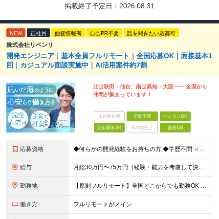
掲載終了予定日：
2026.08.31
NEW
正社員
面接情報有
自己PR不要
話を聞きたい応募可
株式会社リベンリ
開発エンジニア｜基本全員フルリモート｜全国応募OK｜面接基本1
回｜カジュアル面談実施中｜AI活用案件約7割
北は秋田・仙台、南は高知・大阪—— 全国から
仲間が集まっています！
未経験歓迎
学歴不問
ベテランOK
完全週休2日
賞与複数月
面接1回
応募資格
◆何らかの開発経験をお持ちの方 ◆学歴不問 ＜特に歓迎する方＞ ◎リーダー経験・PM経験のある方（優遇します） ◎フルリモートでも自律的に動ける方 ◎自社サービスや受託開発にゆくゆく携わりたい方 ◎
給与
月給30万円〜75万円（経験・能力を考慮して決定） ※固定残業代20時間分（4.0〜10.2万円）含む／超過分は全額支給 ※経験・スキルを考慮のうえ決定いたします ※6ヶ月の試用期間あり。期間中の待遇
勤務地
【原則フルリモート】全国どこからでも勤務OK ※希望に応じてオフィス勤務も可能 ■本社（湘南本社） 神奈川県藤沢市辻堂神台2-2-1 アイクロス湘南8階 └JR東海道線「辻堂駅」徒歩3分 ■東北支
働き方
フルリモートがメイン