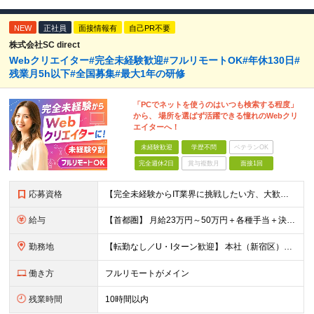
NEW
正社員
面接情報有
自己PR不要
株式会社SC direct
Webクリエイター#完全未経験歓迎#フルリモートOK#年休130日#
残業月5h以下#全国募集#最大1年の研修
「PCでネットを使うのはいつも検索する程度」
から、 場所を選ばず活躍できる憧れのWebクリ
エイターへ！
未経験歓迎
学歴不問
ベテランOK
完全週休2日
賞与複数月
面接1回
応募資格
【完全未経験からIT業界に挑戦したい方、大歓迎！】 ●応募年齢制限：34歳まで（若年層の長期キャリア形成を図るため） ★学歴不問・転職回数不問 ★第二新卒・社会人デビューOK 【こんな方を求めていま
給与
【首都圏】 月給23万円～50万円＋各種手当＋決算賞与 【大阪】 月給22万円～50万円＋各種手当＋決算賞与 【愛知】 月給21.5万円～50万円＋各種手当＋決算賞与 【福岡・宮城】 月給20万
勤務地
【転勤なし／U・Iターン歓迎】 本社（新宿区）、大阪支店、名古屋支店または東京都・神奈川県・千葉県・埼玉県・愛知県・大阪府・福岡県をはじめ、全国のプロジェクト先 ※ご希望を最大限考慮して配属先を決定
働き方
フルリモートがメイン
残業時間
10時間以内