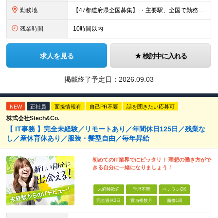
勤務地
【47都道府県全国募集】 ・主要駅、全国で勤務可能！ ・どこに住んでいても応募可能！ 【東京本社】 東京都品川区東品川5-9-2 在宅でコツコツ働きながら、長く安定して続けられます♪ 本社：〒1
残業時間
10時間以内
求人を見る
検討中に入れる
掲載終了予定日：
2026.09.03
NEW
正社員
面接情報有
自己PR不要
話を聞きたい応募可
株式会社Stech&Co.
【 IT事務 】完全未経験／リモートあり／年間休日125日／残業な
し／産休育休あり／服装・髪型自由／毎年昇給
初めてのIT業界でにピッタリ！ 理想の働き方がで
きる自分に一緒になりましょう！
未経験歓迎
学歴不問
ベテランOK
完全週休2日
賞与複数月
面接1回