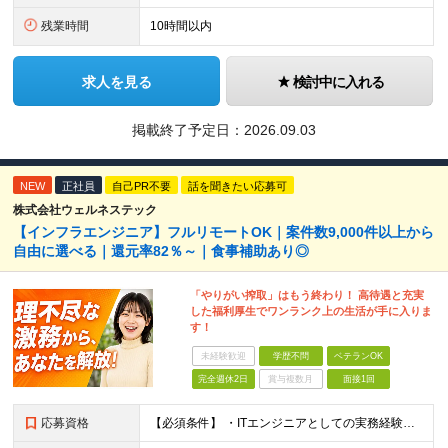
残業時間
10時間以内
求人を見る
検討中に入れる
掲載終了予定日：
2026.09.03
NEW
正社員
自己PR不要
話を聞きたい応募可
株式会社ウェルネステック
【インフラエンジニア】フルリモートOK｜案件数9,000件以上から
自由に選べる｜還元率82％～｜食事補助あり◎
「やりがい搾取」はもう終わり！ 高待遇と充実
した福利厚生でワンランク上の生活が手に入りま
す！
未経験歓迎
学歴不問
ベテランOK
完全週休2日
賞与複数月
面接1回
応募資格
【必須条件】 ・ITエンジニアとしての実務経験が1年以上ある方 ※開発・インフラ・運用保守など分野・フェーズは不問！ ※学歴不問 【歓迎条件】 ・基本設計、詳細設計などの経験がある方 ・AWS, G