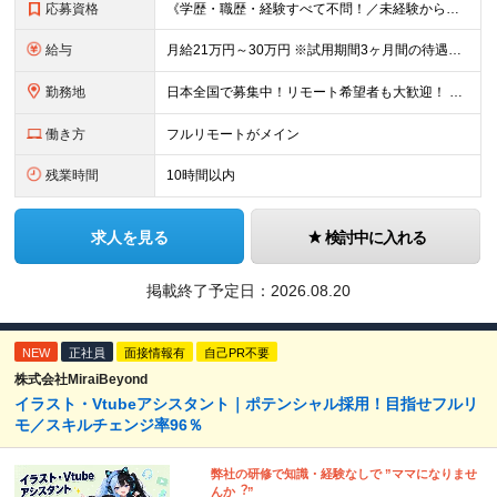
応募資格
《学歴・職歴・経験すべて不問！／未経験からのチャレンジ大歓迎◎》 ▼こんな気持ち、ひとつでも当てはまる方はぜひ！ □ なにか、人生を変えるきっかけがほしい □ 立ち仕事に疲れて、そろそろ座り仕事がい
給与
月給21万円～30万円 ※試用期間3ヶ月間の待遇に変動はありません。 ※みなし残業代(月20時間分29,725円～)を含む。（※超過分は追加支給）
勤務地
日本全国で募集中！リモート希望者も大歓迎！ ※クライアントオフィスへの出勤が必要な場合は、 「東京オフィス」または「首都圏・関西圏」になります ※勤務地の選択はご希望を考慮し、転居を伴う転勤はありま
働き方
フルリモートがメイン
残業時間
10時間以内
求人を見る
検討中に入れる
掲載終了予定日：
2026.08.20
NEW
正社員
面接情報有
自己PR不要
株式会社MiraiBeyond
イラスト・Vtubeアシスタント｜ポテンシャル採用！目指せフルリ
モ／スキルチェンジ率96％
弊社の研修で知識・経験なしで ”ママになりませ
んか︖”