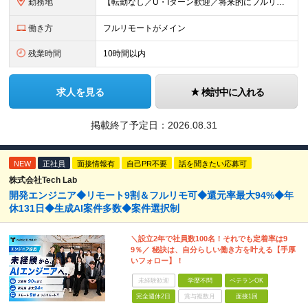
勤務地
【転勤なし／U・Iターン歓迎／将来的にフルリモートOK】 本社（新宿区）、大阪支店、名古屋支店または東京都・神奈川県・千葉県・埼玉県・愛知県・大阪府・福岡県をはじめ、全国のプロジェクト先 ※ご希望を
働き方
フルリモートがメイン
残業時間
10時間以内
求人を見る
検討中に入れる
掲載終了予定日：
2026.08.31
NEW
正社員
面接情報有
自己PR不要
話を聞きたい応募可
株式会社Tech Lab
開発エンジニア◆リモート9割＆フルリモ可◆還元率最大94%◆年
休131日◆生成AI案件多数◆案件選択制
＼設立2年で社員数100名！それでも定着率は9
9％／ 秘訣は、自分らしい働き方を叶える【手厚
いフォロー】！
未経験歓迎
学歴不問
ベテランOK
完全週休2日
賞与複数月
面接1回