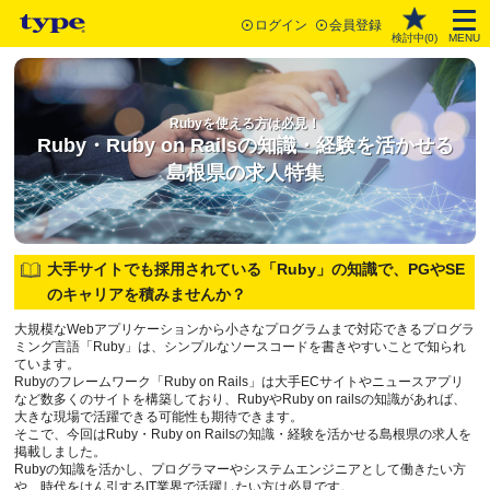
ログイン
会員登録
検討中(
0
)
MENU
Rubyを使える方は必見！
Ruby・Ruby on Railsの知識・経験を活かせる
島根県の求人特集
大手サイトでも採用されている「Ruby」の知識で、PGやSE
のキャリアを積みませんか？
大規模なWebアプリケーションから小さなプログラムまで対応できるプログラ
ミング言語「Ruby」は、シンプルなソースコードを書きやすいことで知られ
ています。
Rubyのフレームワーク「Ruby on Rails」は大手ECサイトやニュースアプリ
など数多くのサイトを構築しており、RubyやRuby on railsの知識があれば、
大きな現場で活躍できる可能性も期待できます。
そこで、今回はRuby・Ruby on Railsの知識・経験を活かせる島根県の求人を
掲載しました。
Rubyの知識を活かし、プログラマーやシステムエンジニアとして働きたい方
や、時代をけん引するIT業界で活躍したい方は必見です。