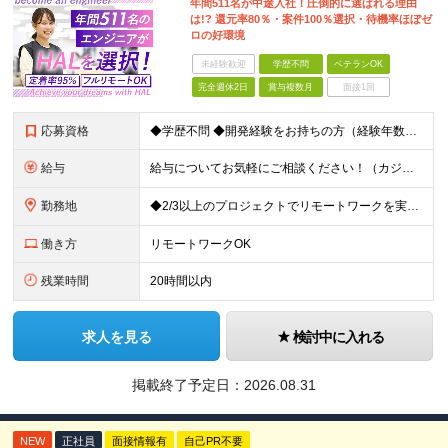
年間511名が中途入社！圧倒的に選ばれる理由
は!? 還元率80％・案件100％選択・待機率ほぼゼ
ロの好環境
未経験歓迎
学歴不問
ベテランOK
完全週休2日
賞与複数月
面接1回
応募資格
◆学歴不問 ◆開発経験をお持ちの方（経験年数不問） ＜こんな方は大歓迎！＞ ◎今の収入をもっと増やしたい ◎もっと上流の案件で活躍したい ◎将来のキャリアにつながる案件に携わりたい ◎自分のやりたい
給与
給与についてお気軽にご相談ください！（カジュアル面談可能） 月給35万円～＋各種手当＋賞与2回 ※固定残業代は、時間外労働の有無に関わらず40時間分を87,500円～支給 ※超過分は別途支給 ※試用
勤務地
◆2/3以上のプロジェクトでリモートワークを実施中！ ≪自社拠点≫ ・東京本社／東京都千代田区丸の内二丁目6番1号 丸の内パークビルディング6階 ・関西支社／⼤阪府⼤阪市中央区安⼟町2-3-13 ⼤
働き方
リモートワークOK
残業時間
20時間以内
求人を見る
検討中に入れる
掲載終了予定日：
2026.08.31
NEW
正社員
面接情報有
自己PR不要