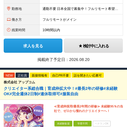
勤務地
通勤不要 日本全国で募集中！フルリモート希望者も大歓迎！ ※クライアントオフィスへの出勤が必要な場合は、 「東京オフィス」または「首都圏・関西圏」になります ※勤務地の選択はご希望を考慮し、転居を
働き方
フルリモートがメイン
残業時間
10時間以内
求人を見る
検討中に入れる
掲載終了予定日：
2026.08.20
NEW
正社員
面接情報有
自己PR不要
話を聞きたい応募可
株式会社 アップコム
クリエイター系総合職｜育成枠拡大中！#最長2年の研修#未経験
OK#完全週休2日制#連休取得可#服装自由
≪育成枠採用/最長2年間の研修≫ 未経験95％の当
社で、ゼロから憧れのクリエイターへ！
未経験歓迎
学歴不問
ベテランOK