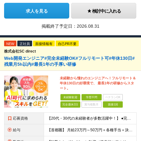
求人を見る
検討中に入れる
掲載終了予定日：
2026.08.31
NEW
正社員
面接情報有
自己PR不要
株式会社SC direct
Web開発エンジニア#完全未経験OK#フルリモート可#年休130日#
残業月5h以内#最長1年の手厚い研修
未経験から憧れのエンジニアへ！フルリモート＆
年休130日の好環境で、 最長1年の研修からスタ
ート。
未経験歓迎
学歴不問
ベテランOK
完全週休2日
賞与複数月
面接1回
応募資格
【20代・30代の未経験者が多数活躍中！】 ●完全未経験、第二新卒、既卒、フリーターの方大歓迎！ ●学歴・職歴・転職回数・ブランク一切不問 ※34歳までの方（若年層の長期キャリア形成を図るため） ★
給与
【首都圏】 月給23万円～50万円＋各種手当＋決算賞与 【大阪】 月給22万円～50万円＋各種手当＋決算賞与 【愛知】 月給21.5万円～50万円＋各種手当＋決算賞与 【福岡・宮城】 月給20万