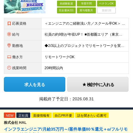
未経験歓迎
学歴不問
ベテランOK
完全週休2日
賞与複数月
面接1回
応募資格
＜エンジニアのご経験浅い方／スクール卒OK＞ ◆学歴不問 ◆未経験OK ＜こんな方は大歓迎！＞ ◎今の収入に不満がある方 ◎新しい言語・スキルに挑戦したい方 ◎腰を据えて活躍したい方 ◎頑張りを評価
給与
社員の約9割が年収UP！ ■首都圏エリア（東京、神奈川、千葉、埼玉勤務） 月給25万円～26万円（固定残業代含む） ※固定残業代は、時間外労働の有無に関わらず17時間分を30,000円～31,200
勤務地
◆2/3以上のプロジェクトでリモートワークを実施中！ ≪自社拠点≫ ・東京本社／東京都千代田区丸の内二丁目6番1号 丸の内パークビルディング6階 ・関西支社／⼤阪府⼤阪市中央区安⼟町2-3-13 ⼤
働き方
リモートワークOK
残業時間
20時間以内
求人を見る
検討中に入れる
掲載終了予定日：
2026.08.31
NEW
正社員
面接情報有
自己PR不要
話を聞きたい応募可
株式会社 HAL
インフラエンジニア/月給35万円～/案件単価80％還元＋α/フルリモ