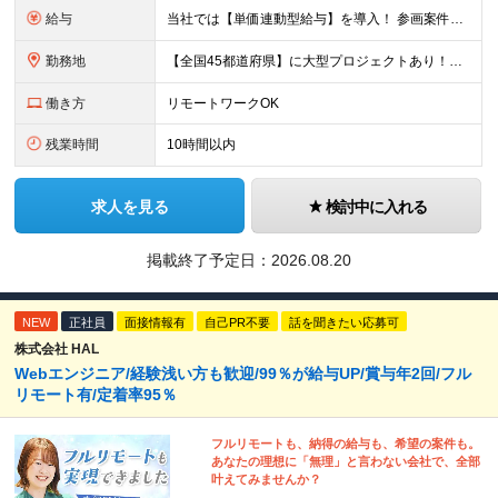
給与
当社では【単価連動型給与】を導入！ 参画案件の契約単価に連動して給与が決定。 還元率は単価の【70％～80％】と東証プライム上場グループとして高水準です！（社会保険料・教育コスト含む） ■関東：月給
勤務地
【全国45都道府県】に大型プロジェクトあり！※ 四国・沖縄を除く 主要勤務地： 北海道/宮城県/栃木県/埼玉県/千葉県/東京都/神奈川県/愛知県/大阪府/京都府/兵庫県/広島県/福岡県/熊本県 ※勤
働き方
リモートワークOK
残業時間
10時間以内
求人を見る
検討中に入れる
掲載終了予定日：
2026.08.20
NEW
正社員
面接情報有
自己PR不要
話を聞きたい応募可
株式会社 HAL
Webエンジニア/経験浅い方も歓迎/99％が給与UP/賞与年2回/フル
リモート有/定着率95％
フルリモートも、納得の給与も、希望の案件も。
あなたの理想に「無理」と言わない会社で、全部
叶えてみませんか？