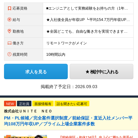
応募資格
■エンジニアとして実務経験をお持ちの方（1年以上） ■学歴不問 ■既卒・第二新卒OK ☆Tech Labの事業内容、ビジョンに共感できる⽅はぜひご応募ください！ ☆意欲重視の採用です！ 「経歴に自信
給与
★入社後全員が年収UP ┗平均154.7万円年収UP！ ┗最大380万円UPの実績も 月給35万円～100万円＋決算賞与＋各種手当 【 給与イメージ 】 ■経験1年以上…月給35万円～＋決算賞与
勤務地
★全国どこでも、自由な働き方を実現できます！ 全国のプロジェクト先やフルリモート環境での勤務も可能です。 ＼自由度の高い働き方、叶えます／ ・フルリモートで働きたい ・ハイブリットに働きたい ・家庭
働き方
リモートワークがメイン
残業時間
10時間以内
求人を見る
検討中に入れる
掲載終了予定日：
2026.09.03
NEW
正社員
面接情報有
話を聞きたい応募可
株式会社ＵＮＩＴＥ ＮＥＯ
PM・PL候補／完全案件選択制度／前給保証・直近入社メンバー平
均108万円年収UP／プライム上場企業案件多数
【前給保証・年休134日】 向上心に満ちた若手が