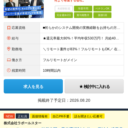
何より尊重する会社。
未経験歓迎
学歴不問
ベテランOK
完全週休2日
賞与複数月
面接1回
応募資格
■何らかのシステム開発の実務経験をお持ちの方(3年以上) ■学歴不問 ≪こんな方にピッタリ≫ □ スキルや経験に見合う正当な収入を得たい □ PGからSEへのステップアップなど上流工程に挑戦したい
給与
★還元率最大80%！平均年収530万円！ 月給40万円～60万円＋業績賞与 想定年収：年収500万円～800万円 ※スキルや経験、担当案件により変動します。 ◎スキルや経験を考慮し、優遇します
勤務地
＼リモート案件が83%！フルリモートもOK／ 在宅勤務、または東京、神奈川、埼玉、千葉のプロジェクト先 ★リモート率83%！フルリモート案件も多数！ ★転居を伴う転勤はありません ■本社 東京都港区
働き方
フルリモートがメイン
残業時間
10時間以内
求人を見る
検討中に入れる
掲載終了予定日：
2026.08.20
NEW
正社員
面接情報有
自己PR不要
話を聞きたい応募可
株式会社ラポールスター