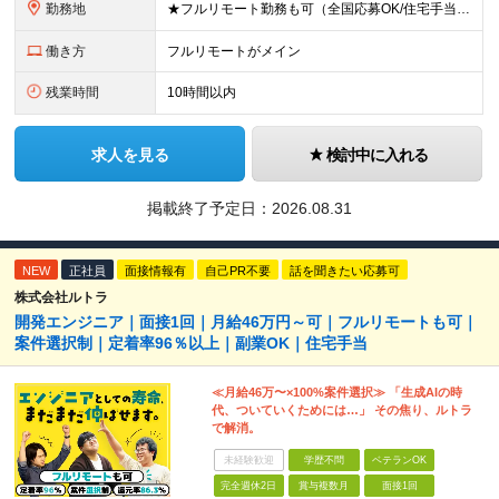
勤務地
★フルリモート勤務も可（全国応募OK/住宅手当を支給します） ※案件によって常駐が必要になる場合があります。 ※希望がない限り、転勤はありません ※U・Iターン歓迎 ★ルトラの社員は全国各地で活躍中
働き方
フルリモートがメイン
残業時間
10時間以内
求人を見る
検討中に入れる
掲載終了予定日：
2026.08.31
NEW
正社員
面接情報有
自己PR不要
話を聞きたい応募可
株式会社ルトラ
開発エンジニア｜面接1回｜月給46万円～可｜フルリモートも可｜
案件選択制｜定着率96％以上｜副業OK｜住宅手当
≪月給46万〜×100%案件選択≫ 「生成AIの時
代、ついていくためには…」 その焦り、ルトラ
で解消。
未経験歓迎
学歴不問
ベテランOK
完全週休2日
賞与複数月
面接1回