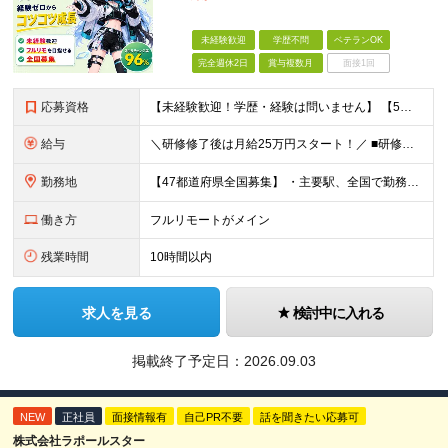
未経験歓迎
学歴不問
ベテランOK
完全週休2日
賞与複数月
面接1回
応募資格
【未経験歓迎！学歴・経験は問いません】 【5名以上の積極採用を予定！】 事業拡大中につき、 これからイラストレーターを目指したい方を積極採用中です！ 「イラストを仕事にしてみたい」 「好きなことを
給与
＼研修修了後は月給25万円スタート！／ ■研修修了後 月給25万円＋賞与＋インセンティブ賞与 ※残業代は別途支給 ▽研修期間▽ 【未経験者】 ▶ 月給20万円～ 【固定残業代について】
勤務地
【47都道府県全国募集】 ・主要駅、全国で勤務可能！ ・どこに住んでいても応募可能！ 【東京本社】 東京都品川区東品川5-9-2 ≪リモート研修♪⾯接も基本的にオンラインで実施します≫ －主要駅
働き方
フルリモートがメイン
残業時間
10時間以内
求人を見る
検討中に入れる
掲載終了予定日：
2026.09.03
NEW
正社員
面接情報有
自己PR不要
話を聞きたい応募可
株式会社ラポールスター