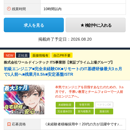
残業時間
10時間以内
求人を見る
検討中に入れる
掲載終了予定日：
2026.08.20
NEW
正社員
面接情報有
自己PR不要
株式会社ワールドインテック ITS事業部【東証プライム上場グループ】
初級エンジニア■完全未経験OK■リモートのIT基礎研修最大3ヵ月
で1人前へ■残業月8.5h■安定基盤/STR
本気でエンジニアを目指すあなたのための、3ヵ
月です。 手厚い教育とチームフォローで一人前
のエンジニアへ。
未経験歓迎
学歴不問
ベテランOK
完全週休2日
賞与複数月
面接1回
応募資格
《未経験者積極採用中！20代の方が活躍中です♪》 ◎約4割が実務未経験入社！ ■学歴・職歴は一切問いません！ ■第二新卒の方もお気軽にご相談ください♪ ■入社してから数年は、転勤の可能性があります