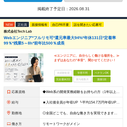
掲載終了予定日：
2026.08.31
NEW
正社員
面接情報有
自己PR不要
話を聞きたい応募可
株式会社Tech Lab
Webエンジニア*フルリモ可*還元率最大94%*年休131日*定着率
99％*残業5～8h*前年比500％成長
≪エンジニアに、自分らしく働ける場所を。≫
まずはあなたの"本音"、聞かせてください！
未経験歓迎
学歴不問
ベテランOK
完全週休2日
賞与複数月
面接1回
応募資格
◆Web系の開発実務経験をお持ちの方（1年以上） ◆学歴不問 ◆既卒・第二新卒OK ☆Tech Labの事業内容、ビジョンに共感できる⽅はぜひご応募ください！ ☆意欲重視の採用です！ 「経歴に自信が
給与
★入社後全員が年収UP ┗平均154.7万円年収UP！ ┗最大380万円UPの実績もあり 月給35万円～100万円＋決算賞与＋各種手当 【 給与イメージ 】 ◆経験1年以上…月給35万円～＋決算賞
勤務地
◎全国どこでも、自由な働き方を実現できます！ 全国のプロジェクト先やフルリモート環境での勤務も可能です。 ＼自由度の高い働き方、叶えます／ ・フルリモートで働きたい ・ハイブリットに働きたい ・家庭
働き方
リモートワークがメイン