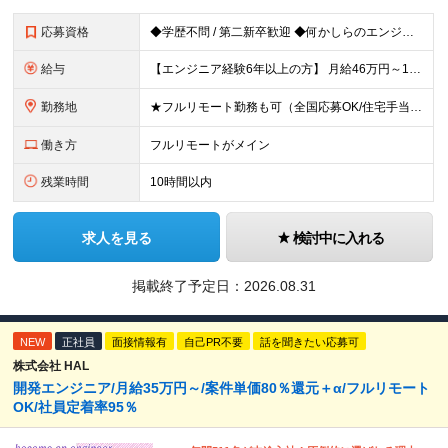
応募資格
◆学歴不問 / 第二新卒歓迎 ◆何かしらのエンジニア経験をお持ちの方 （言語・期間・フェーズ不問） 経験浅めの方も遠慮なくご応募ください！ ■入社前Q＆A ────── ◎実力に見合った報酬が手に
給与
【エンジニア経験6年以上の方】 月給46万円～100万円（固定残業代含む） ※上記月給には月30時間分の固定残業代（月8万7,400円～月19万円）を含む。超過分は全額支給。 【エンジニア経験4年以
勤務地
★フルリモート勤務も可（全国応募OK/住宅手当を支給します） ※案件によって常駐が必要になる場合があります。 ※希望がない限り、転勤はありません ※U・Iターン歓迎 ★ルトラの社員は全国各地で活躍中
働き方
フルリモートがメイン
残業時間
10時間以内
求人を見る
検討中に入れる
掲載終了予定日：
2026.08.31
NEW
正社員
面接情報有
自己PR不要
話を聞きたい応募可
株式会社 HAL
開発エンジニア/月給35万円～/案件単価80％還元＋α/フルリモート
OK/社員定着率95％