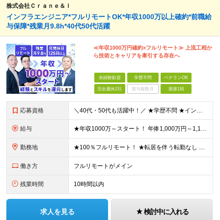
株式会社Ｃｒａｎｅ＆Ｉ
インフラエンジニア*フルリモートOK*年収1000万以上確約*前職給
与保障*残業月9.8h*40代50代活躍
≪年収1000万円確約×フルリモート≫ 上流工程か
ら技術とキャリアを牽引する存在へ
未経験歓迎
学歴不問
ベテランOK
完全週休2日
賞与複数月
面接1回
応募資格
＼40代・50代も活躍中！／ ★学歴不問 ★インフラエンジニアの経験を5年以上お持ちの方 ≪こんな方にピッタリです！≫ ◎自身の市場価値を正当に評価してほしい ◎今より年収をアップさせたい ◎多彩な
給与
★年収1000万～スタート！ 年俸1,000万円～1,162万8,000円（12分割） ※経験・スキルを考慮の上決定します ※上記金額には固定残業代（月30h分・158,400円～184,000円
勤務地
★100％フルリモート！ ★転居を伴う転勤なし 本社またはプロジェクト先にて勤務いただきます！ ※プロジェクト先は一都三県及び23区内がメイン 【本社】 東京都新宿区神楽坂1-2 研究社英語センタ
働き方
フルリモートがメイン
残業時間
10時間以内
求人を見る
検討中に入れる