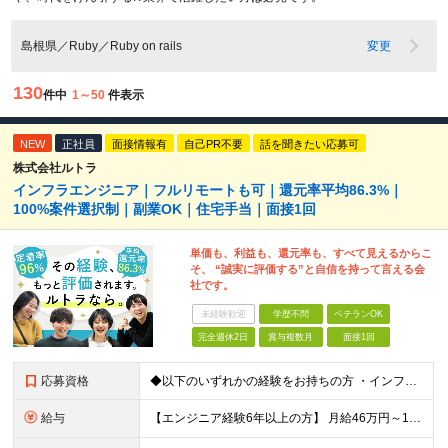
島根県／Ruby／Ruby on rails
変更
130
件中
1～50
件表示
NEW
正社員
面接情報有
自己PR不要
話を聞きたい応募可
株式会社ルトラ
インフラエンジニア｜フルリモートも可｜還元率平均86.3%｜
100%案件選択制｜副業OK｜住宅手当｜面接1回
単価も、利益も、還元率も、すべて見えるからこ
そ、 “誠実に評価する”と自信を持って言える会
社です。
未経験歓迎
学歴不問
ベテランOK
完全週休2日
賞与複数月
面接1回
応募資格
◆以下のいずれかの経験をお持ちの方 ・インフラ設計・構築の実務経験（オンプレ/クラウドどちらもOK） ・クラウド環境下での運用保守に関する実務経験 ◆学歴不問 ＜こんな方は特に歓迎します＞ ◎これま
給与
【エンジニア経験6年以上の方】 月給46万円～100万円（固定残業代含む） ※上記月給には月30時間分の固定残業代（月8万7,400円～月19万円）を含む。超過分は全額支給。 【エンジニア経験4年以