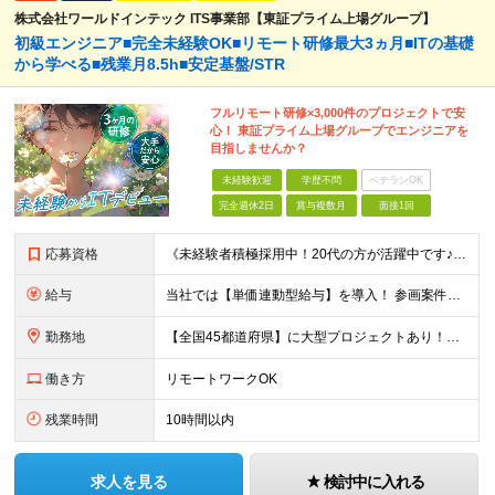
株式会社ワールドインテック ITS事業部【東証プライム上場グループ】
初級エンジニア■完全未経験OK■リモート研修最大3ヵ月■ITの基礎
から学べる■残業月8.5h■安定基盤/STR
フルリモート研修×3,000件のプロジェクトで安
心！ 東証プライム上場グループでエンジニアを
目指しませんか？
未経験歓迎
学歴不問
ベテランOK
完全週休2日
賞与複数月
面接1回
応募資格
《未経験者積極採用中！20代の方が活躍中です♪》 ◎約4割が実務未経験入社！ ■学歴・職歴は一切問いません！ ■第二新卒の方もお気軽にご相談ください♪ ■入社してから数年は、転勤の可能性があります
給与
当社では【単価連動型給与】を導入！ 参画案件の契約単価に連動して給与が決定。 還元率は単価の【70％～80％】と東証プライム上場グループとして高水準です！（社会保険料・教育コスト含む） ■関東：月給
勤務地
【全国45都道府県】に大型プロジェクトあり！※ 四国・沖縄を除く 主要勤務地： 北海道/宮城県/栃木県/埼玉県/千葉県/東京都/神奈川県/愛知県/大阪府/京都府/兵庫県/広島県/福岡県/熊本県 ※勤
働き方
リモートワークOK
残業時間
10時間以内
求人を見る
検討中に入れる