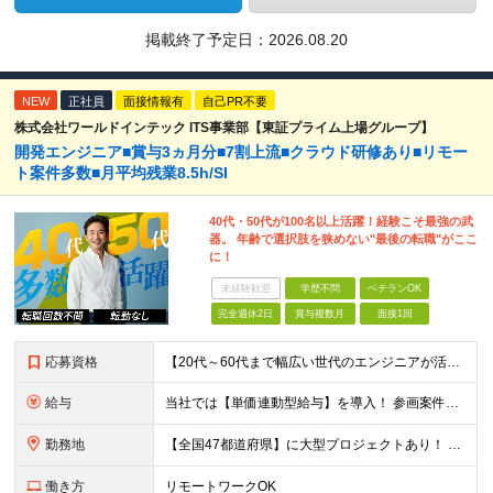
掲載終了予定日：
2026.08.20
NEW
正社員
面接情報有
自己PR不要
株式会社ワールドインテック ITS事業部【東証プライム上場グループ】
開発エンジニア■賞与3ヵ月分■7割上流■クラウド研修あり■リモー
ト案件多数■月平均残業8.5h/SI
40代・50代が100名以上活躍！経験こそ最強の武
器。 年齢で選択肢を狭めない"最後の転職"がここ
に！
未経験歓迎
学歴不問
ベテランOK
完全週休2日
賞与複数月
面接1回
応募資格
【20代～60代まで幅広い世代のエンジニアが活躍してます】 ■学歴不問 ■転職回数不問 ■開発経験（年数不問）をお持ちの方
給与
当社では【単価連動型給与】を導入！ 参画案件の契約単価に連動して給与が決定。 還元率は単価の【70％～80％】と東証プライム上場グループとして高水準です！（社会保険料・教育コスト含む） ■関東：月給
勤務地
【全国47都道府県】に大型プロジェクトあり！ 主要勤務地： 北海道/宮城県/栃木県/埼玉県/千葉県/東京都/神奈川県/愛知県/大阪府/京都府/兵庫県/広島県/福岡県/熊本県 ※勤務エリアは、あなたの
働き方
リモートワークOK