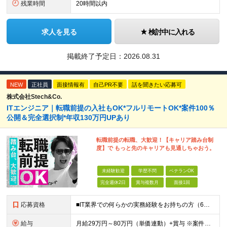
残業時間
20時間以内
求人を見る
検討中に入れる
掲載終了予定日：
2026.08.31
NEW
正社員
面接情報有
自己PR不要
話を聞きたい応募可
株式会社Stech&Co.
ITエンジニア｜転職前提の入社もOK*フルリモートOK*案件100％
公開＆完全選択制*年収130万円UPあり
転職前提の転職、大歓迎！【キャリア踏み台制
度】で もっと先のキャリアも見通しちゃおう。
未経験歓迎
学歴不問
ベテランOK
完全週休2日
賞与複数月
面接1回
応募資格
■IT業界での何らかの実務経験をお持ちの方（6ヶ月以上） ■学歴不問 ◎担当フェーズ └開発・保守・運用などのジャンルやフェーズ、言語などは問いません！ ※ブランクがある方、社会人経験10年以上の方
給与
月給29万円～80万円（単価連動）+賞与 ※案件単価率は80% ※試用期間3ヶ月間の待遇に変動はありません ※みなし残業代(月30時間分47,138円～)を含む。超過分は追加支給 ※給料が上がる形で