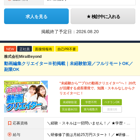
求人を見る
検討中に入れる
掲載終了予定日：
2026.08.20
NEW
正社員
面接情報有
自己PR不要
株式会社MiraiBeyond
動画編集クリエイター※初掲載｜未経験歓迎／フルリモートOK／
副業OK
"未経験から""プロの動画クリエイター"へ！ 20代
が活躍する成長環境で、知識・スキルなしからク
リエイターに！
未経験歓迎
学歴不問
ベテランOK
完全週休2日
賞与複数月
面接1回
応募資格
＼経験・スキルは一切問いません！／ ★学歴・職歴不問 ★未経験・第二新卒歓迎！ ★正社員デビューも応援します！ 【こんな方にピッタリ！】 ✓ 動画やYouTube、TikTokを見るのが好きな方 ✓
給与
＼研修修了後は月給25万円スタート！／ ■研修修了後 月給25万円＋賞与＋インセンティブ賞与 ※残業代は別途支給 ▽研修期間▽ 【未経験者】 ▶ 月給20万円～ 【固定残業代について】