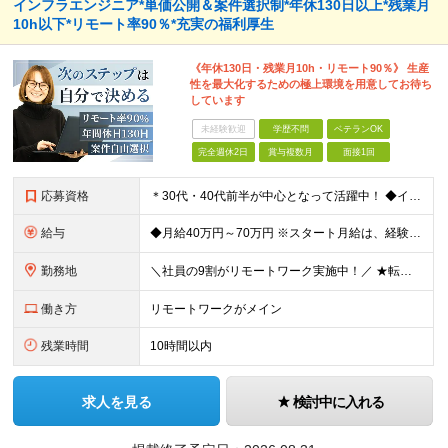
インフラエンジニア*単価公開＆案件選択制*年休130日以上*残業月
10h以下*リモート率90％*充実の福利厚生
《年休130日・残業月10h・リモート90％》 生産
性を最大化するための極上環境を用意してお待ち
しています
未経験歓迎
学歴不問
ベテランOK
完全週休2日
賞与複数月
面接1回
応募資格
＊30代・40代前半が中心となって活躍中！ ◆インフラ（サーバー・ネットワーク・クラウド等）の設計、構築、テストいずれかの実務経験3年以上 ◆学歴不問 ★求める人物像： ◎他責ではなく、自身のキャ
給与
◆月給40万円～70万円 ※スタート月給は、経験・能力・前職の給与等を考慮の上で決定いたします。 ※上記金額には残業の有無に関わらず、 月30時間分の固定残業代（7万6,000円～13万3,000円
勤務地
＼社員の9割がリモートワーク実施中！／ ★転勤ナシ！ ★UIターン歓迎！ 関東、関西、東海、九州・中国エリアの各プロジェクト先から希望を優先して決定。 ※リモート案件も多数あり！ ◆関東エリア
働き方
リモートワークがメイン
残業時間
10時間以内
求人を見る
検討中に入れる