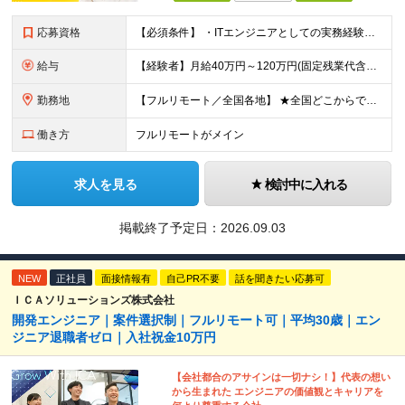
応募資格
【必須条件】 ・ITエンジニアとしての実務経験が1年以上ある方 ※開発・インフラ・運用保守など分野・フェーズは不問！ ※学歴不問 【歓迎条件】 ・基本設計、詳細設計などの経験がある方 ・AWS, G
給与
【経験者】月給40万円～120万円(固定残業代含む)+各種手当 ※月給には、みなし残業手当(月30時間／5万8,000円～15万7,000円)を含みます ※上記を超える時間外労働分は追加で支給します
勤務地
【フルリモート／全国各地】 ★全国どこからでも参画可能！フルリモート案件も多数！ ※プロジェクトは100%選択制。あなたの希望を最優先します。 ※フルリモート、ハイブリッド、常駐案件から自由に選択可能
働き方
フルリモートがメイン
求人を見る
検討中に入れる
掲載終了予定日：
2026.09.03
NEW
正社員
面接情報有
自己PR不要
話を聞きたい応募可
ＩＣＡソリューションズ株式会社
開発エンジニア｜案件選択制｜フルリモート可｜平均30歳｜エン
ジニア退職者ゼロ｜入社祝金10万円
【会社都合のアサインは一切ナシ！】代表の想い
から生まれた エンジニアの価値観とキャリアを