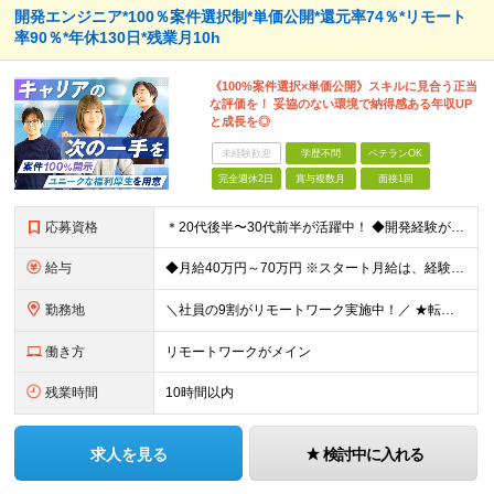
開発エンジニア*100％案件選択制*単価公開*還元率74％*リモート
率90％*年休130日*残業月10h
《100%案件選択×単価公開》スキルに見合う正当
な評価を！ 妥協のない環境で納得感ある年収UP
と成長を◎
未経験歓迎
学歴不問
ベテランOK
完全週休2日
賞与複数月
面接1回
応募資格
＊20代後半〜30代前半が活躍中！ ◆開発経験が3年以上ある方（Web・オープン系システム等） ◆学歴不問 ★Java(Spring、Spring Boot)、Python(Django)、 Re
給与
◆月給40万円～70万円 ※スタート月給は、経験・能力・前職の給与等を考慮の上で決定いたします。 ※上記金額には残業の有無に関わらず、 月30時間分の固定残業代（7万6,000円～13万3,000円
勤務地
＼社員の9割がリモートワーク実施中！／ ★転勤ナシ！ ★UIターン歓迎！ 関東、関西、東海、九州・中国エリアの各プロジェクト先から希望を優先して決定。 ※リモート案件も多数あり！ ◆関東エリア
働き方
リモートワークがメイン
残業時間
10時間以内
求人を見る
検討中に入れる