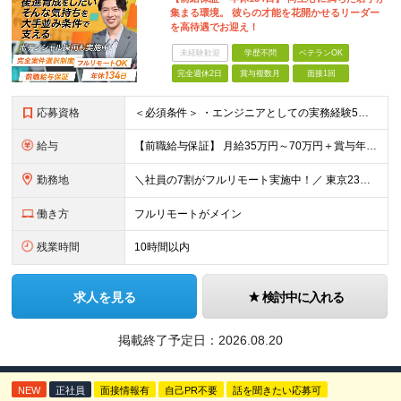
集まる環境。 彼らの才能を花開かせるリーダー
を高待遇でお迎え！
未経験歓迎
学歴不問
ベテランOK
完全週休2日
賞与複数月
面接1回
応募資格
＜必須条件＞ ・エンジニアとしての実務経験5年以上 ＜尚可条件＞ ・PM、PL経験 ・後輩指導やチームリーダーなど、何らかのリード経験 ※リーダー未経験の方のご応募も大歓迎です！ポテンシャル採用を
給与
【前職給与保証】 月給35万円～70万円＋賞与年2回＋各種手当 ※前職の給与・スキル・経験を考慮の上、決定いたします。 ※月給には固定残業代（月30時間分／5万円～10万円）を含みます。超過分は別途
勤務地
＼社員の7割がフルリモート実施中！／ 東京23区内など1都3県を中心としたプロジェクト先での勤務となります。 ※勤務地は希望を考慮します ≪本社≫ 東京都渋谷区恵比寿南1丁目3番7号 隅越ビル5階
働き方
フルリモートがメイン
残業時間
10時間以内
求人を見る
検討中に入れる
掲載終了予定日：
2026.08.20
NEW
正社員
面接情報有
自己PR不要
話を聞きたい応募可