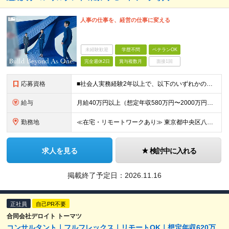
人事の仕事を、経営の仕事に変える
未経験歓迎
学歴不問
ベテランOK
完全週休2日
賞与複数月
面接1回
応募資格
■社会人実務経験2年以上で、以下のいずれかの経験を満たす方 ・コンサルティングファーム/シンクタンクにおいて、人事領域でのITまたは業務コンサルティング経験 ・SIerとして人事領域の経験 ・人事領域
給与
月給40万円以上（想定年収580万円〜2000万円） ※経験・能力を考慮の上、当社規定により決定します。 ※賞与年2回支給 ※試用期間：原則6ヶ月（試用期間中の労働条件は本採用時と同様） ※残業代は全
勤務地
≪在宅・リモートワークあり≫ 東京都中央区八重洲二丁目2番1号 東京ミッドタウン八重洲 八重洲セントラルタワー15階 ※プロジェクトによりその他全国、海外あり ※在宅勤務制度、リモートワーク制度あり
求人を見る
検討中に入れる
掲載終了予定日：
2026.11.16
正社員
自己PR不要
合同会社デロイト トーマツ
コンサルタント｜フルフレックス｜リモートOK｜想定年収620万