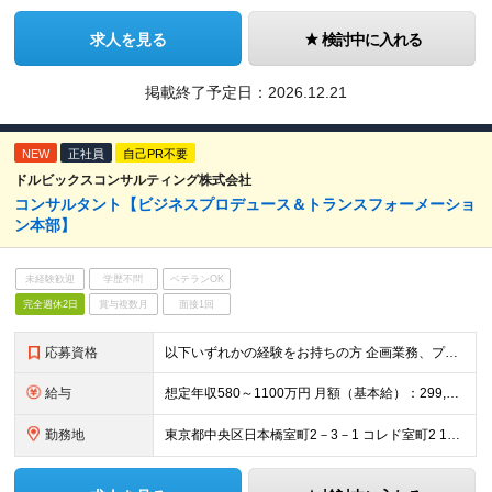
求人を見る
検討中に入れる
掲載終了予定日：
2026.12.21
NEW
正社員
自己PR不要
ドルビックスコンサルティング株式会社
コンサルタント【ビジネスプロデュース＆トランスフォーメーショ
ン本部】
未経験歓迎
学歴不問
ベテランOK
完全週休2日
賞与複数月
面接1回
応募資格
以下いずれかの経験をお持ちの方 企画業務、プロジェクト推進、プロジェクト型業務の経験 コンサルティングファームでの実務経験 ◆専門領域の実務経験 金融（保険・銀行・証券）における主要業務・システム経
給与
想定年収580～1100万円 月額（基本給）：299,080円～ 固定残業手当/月：115,220円～（固定残業時間45時間0分/月） 超過した時間外労働の残業手当は追加支給 賞与年2回（6月、1
勤務地
東京都中央区日本橋室町2－3－1 コレド室町2 10階 ・事業所は本社（東京）のみですので、転勤はございません。 担当する案件により、出張をしていただくことはございます。 (変更の範囲)上記を除