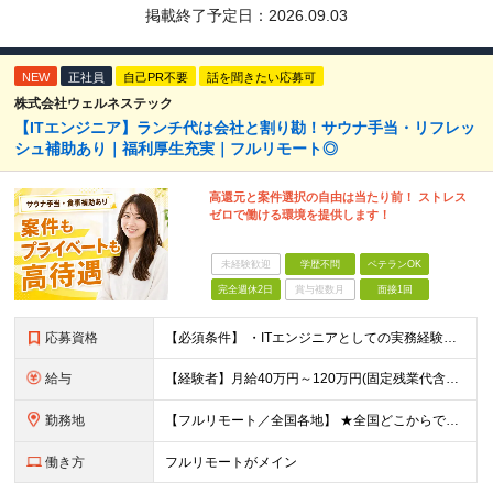
掲載終了予定日：
2026.09.03
NEW
正社員
自己PR不要
話を聞きたい応募可
株式会社ウェルネステック
【ITエンジニア】ランチ代は会社と割り勘！サウナ手当・リフレッ
シュ補助あり｜福利厚生充実｜フルリモート◎
高還元と案件選択の自由は当たり前！ ストレス
ゼロで働ける環境を提供します！
未経験歓迎
学歴不問
ベテランOK
完全週休2日
賞与複数月
面接1回
応募資格
【必須条件】 ・ITエンジニアとしての実務経験が1年以上ある方 ※開発・インフラ・運用保守など分野・フェーズは不問！ ※学歴不問 【歓迎条件】 ・基本設計、詳細設計などの経験がある方 ・AWS, G
給与
【経験者】月給40万円～120万円(固定残業代含む)+各種手当 ※月給には、みなし残業手当(月30時間／5万8,000円～15万7,000円)を含みます ※上記を超える時間外労働分は追加で支給します
勤務地
【フルリモート／全国各地】 ★全国どこからでも参画可能！フルリモート案件も多数！ ※プロジェクトは100%選択制。あなたの希望を最優先します。 ※フルリモート、ハイブリッド、常駐案件から自由に選択可能
働き方
フルリモートがメイン