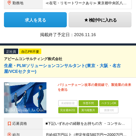
勤務地
≪在宅・リモートワークあり≫ 東京都中央区八重洲二丁目2番1号 東京ミッドタウン八重洲 八重洲セントラルタワー15階 ※プロジェクトによりその他全国、海外あり ※在宅勤務制度、リモートワーク制度あり
求人を見る
検討中に入れる
掲載終了予定日：
2026.11.16
正社員
自己PR不要
アビームコンサルティング株式会社
生産・PLMソリューションコンサルタント(東京・大阪・名古
屋/VCEセクター)
バリューチェーン改革の最前線で、製造業の未来
を創る
未経験歓迎
学歴不問
ベテランOK
完全週休2日
賞与複数月
面接1回
応募資格
■下記いずれかの経験をお持ちの方 ・コンサルティング業界における、生産/PLM関連の業務コンサルティングもしくはITコンサルティング経験 ・IT業界における、生産・PLM関連システムの業務要件定義、業
給与
月給40万円以上（想定年収580万円〜2000万円） ※経験・能力を考慮の上、当社規定により決定します。 ※賞与年2回支給 ※試用期間：原則6ヶ月（試用期間中の労働条件は本採用時と同様） ※残業代は全