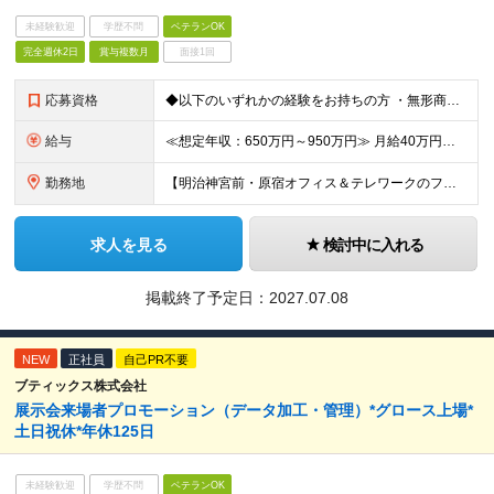
未経験歓迎
学歴不問
ベテランOK
完全週休2日
賞与複数月
面接1回
応募資格
◆以下のいずれかの経験をお持ちの方 ・無形商材での法人営業経験（業界・業種・不問）※目安3年以上※ ・顧客に提案することで潜在ニーズを見出す営業活動をしてきた経験（課題解決型の提案営業） 【求める人
給与
≪想定年収：650万円～950万円≫ 月給40万円～58万円 ※賞与：年3.5ヶ月（会社業績・個人評価によって変動） ※入社後1年経過したタイミングでインセンティブ給へ移行致します ※入社時の月給額は
勤務地
【明治神宮前・原宿オフィス＆テレワークのフレキシブルワークを導入】 東京都渋谷区神宮前3-21-5 サーキュレーションビル ForPro ★多様な働き方を推進 出社とテレワークを組み合わせたフレキシ
求人を見る
検討中に入れる
掲載終了予定日：
2027.07.08
NEW
正社員
自己PR不要
ブティックス株式会社
展示会来場者プロモーション（データ加工・管理）*グロース上場*
土日祝休*年休125日
未経験歓迎
学歴不問
ベテランOK