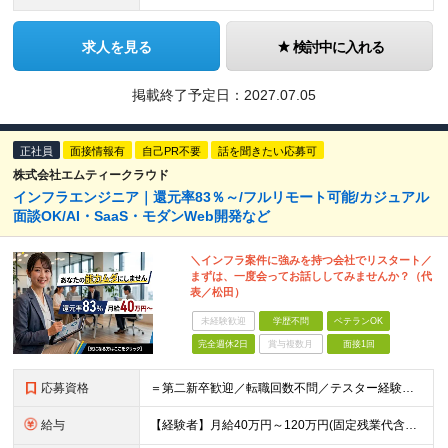
求人を見る
検討中に入れる
掲載終了予定日：
2027.07.05
正社員
面接情報有
自己PR不要
話を聞きたい応募可
株式会社エムティークラウド
インフラエンジニア｜還元率83％～/フルリモート可能/カジュアル
面談OK/AI・SaaS・モダンWeb開発など
＼インフラ案件に強みを持つ会社でリスタート／
まずは、一度会ってお話ししてみませんか？（代
表／松田）
未経験歓迎
学歴不問
ベテランOK
完全週休2日
賞与複数月
面接1回
応募資格
＝第二新卒歓迎／転職回数不問／テスター経験のみでもOK＝ ■学歴不問 ■ブランクOK ■エンジニアとしての実務経験1年以上 ※開発・インフラ・工程・言語は不問 ※テスター、運用保守経験のみの方も歓迎
給与
【経験者】月給40万円～120万円(固定残業代含む)+各種手当 ★前職給与の総収入額を100％保証｜還元率83％〜 ※固定残業代は、時間外労働の有無に関わらず30時間分を、月5万8000円～15万7