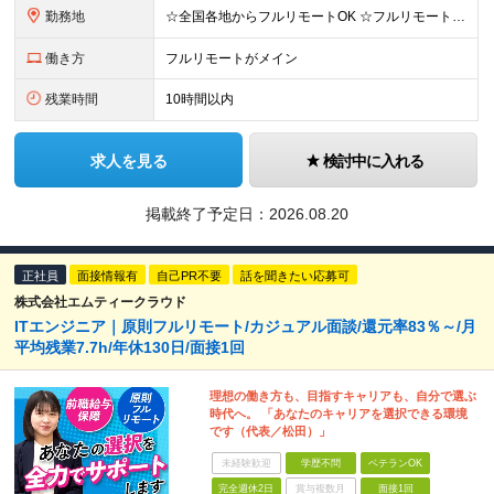
勤務地
☆全国各地からフルリモートOK ☆フルリモートの社員が約8割！ ※希望をヒアリングした上で決定します 現在100名の社員のうち、約80名がフルリモートで活躍中。 一都三県、大阪、福岡、札幌、名古屋な
働き方
フルリモートがメイン
残業時間
10時間以内
求人を見る
検討中に入れる
掲載終了予定日：
2026.08.20
正社員
面接情報有
自己PR不要
話を聞きたい応募可
株式会社エムティークラウド
ITエンジニア｜原則フルリモート/カジュアル面談/還元率83％～/月
平均残業7.7h/年休130日/面接1回
理想の働き方も、目指すキャリアも、自分で選ぶ
時代へ。 「あなたのキャリアを選択できる環境
です（代表／松田）」
未経験歓迎
学歴不問
ベテランOK
完全週休2日
賞与複数月
面接1回