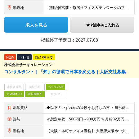
勤務地
【明治神宮前・原宿オフィス＆テレワークのフレキシブルワークを導入】 東京都渋谷区神宮前3-21-5 サーキュレーションビル ForPro ★多様な働き方を推進 出社とテレワークを組み合わせたフレキシ
求人を見る
検討中に入れる
掲載終了予定日：
2027.07.08
NEW
正社員
自己PR不要
株式会社サーキュレーション
コンサルタント｜「知」の循環で日本を変える｜大阪支社募集
未経験歓迎
学歴不問
ベテランOK
完全週休2日
賞与複数月
面接1回
応募資格
◆以下のいずれかの経験をお持ちの方 ・無形商材での法人営業経験（業界・業種・不問）※目安3年以上※ ・顧客に提案することで潜在ニーズを見出す営業活動をしてきた経験（課題解決型の提案営業） 【求める人
給与
≪想定年収：500万円～900万円≫ 月給32万円～58万円 ※賞与：年3.5ヶ月（会社業績・個人評価によって変動） ※入社後1年経過したタイミングでインセンティブ給へ移行致します。 ※入社時の月給額
勤務地
【大阪・本町オフィス勤務】 大阪府大阪市中央区北久宝寺町4丁目4-2 （変更の範囲）上記を除く当社関連勤務地