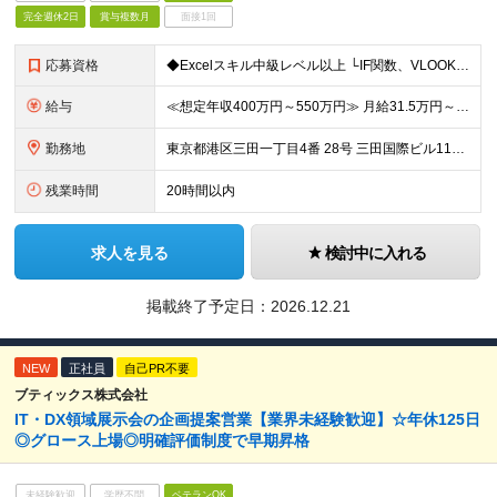
完全週休2日
賞与複数月
面接1回
応募資格
◆Excelスキル中級レベル以上 └IF関数、VLOOKUP関数などの文字列関数が使える方 └既存のマクロを実行できる方 └自身でデータ加工の手順を組み立てられる方 ◆社会人経験2年以上（基本的なビジ
給与
≪想定年収400万円～550万円≫ 月給31.5万円～35万円＋賞与年2回（在籍条件あり）＋昇給年1回 ※上記は最低限の支給額です。経験・スキルに応じて検討します ※上記金額には固定残業代（月45時間
勤務地
東京都港区三田一丁目4番 28号 三田国際ビル11階 （変更の範囲）上記を除く会社の定める勤務地
残業時間
20時間以内
求人を見る
検討中に入れる
掲載終了予定日：
2026.12.21
NEW
正社員
自己PR不要
ブティックス株式会社
IT・DX領域展示会の企画提案営業【業界未経験歓迎】☆年休125日
◎グロース上場◎明確評価制度で早期昇格
未経験歓迎
学歴不問
ベテランOK