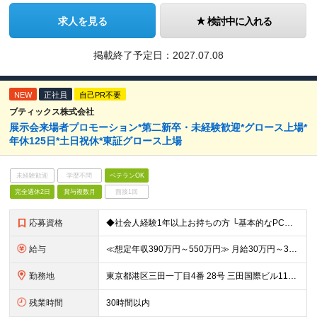
求人を見る
検討中に入れる
掲載終了予定日：
2027.07.08
NEW
正社員
自己PR不要
ブティックス株式会社
展示会来場者プロモーション*第二新卒・未経験歓迎*グロース上場*
年休125日*土日祝休*東証グロース上場
未経験歓迎
学歴不問
ベテランOK
完全週休2日
賞与複数月
面接1回
応募資格
◆社会人経験1年以上お持ちの方 └基本的なPCスキル｜タッチタイピング） └Excelスキル（四則演算・関数の活用など初級～中級レベル） └ビジネスメールの作成スキル ◆学歴不問
給与
≪想定年収390万円～550万円≫ 月給30万円～35万円＋賞与年2回（在籍条件あり）＋昇給年1回 ※上記は最低限の支給額です。経験・スキルに応じて検討します ※上記金額には固定残業代（月45時間分｜
勤務地
東京都港区三田一丁目4番 28号 三田国際ビル11階 （変更の範囲）上記を除く会社の定める勤務地
残業時間
30時間以内