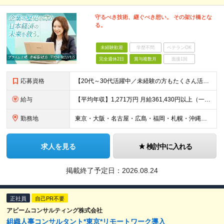
守るべき技術、継ぐべき想い。 その架け橋とな
る。
未経験歓迎
学歴不問
ベテランOK
完全週休2日
賞与複数月
面接1回
応募資格
【20代～30代活躍中／未経験の方もたくさん活躍中！】 ■大卒以上 ■2年以上の営業経験（法人個人不問） 機械商社などの専門商社、メーカー、保険などの金融機関出身者が多数活躍中！
給与
【平均年収】1,271万円 月給361,430円以上（一律手当含む）＋インセンティブ ※給与は前職の給与水準、職務経験等を考慮して決定いたします。 ※上記は固定残業代（月50時間分／116,000円
勤務地
東京・大阪・名古屋・広島・福岡・札幌・沖縄のいずれかの拠点に配属 【東京本社】 東京都千代田区丸の内一丁目8番2号 鉃鋼ビルディング24階 【大阪支社】 大阪府大阪市北区角田町8番1号 梅田阪急ビ
求人を見る
検討中に入れる
掲載終了予定日：
2026.08.24
正社員
自己PR不要
アビームコンサルティング株式会社
組織人事コンサルタント*東京*リモートワーク導入