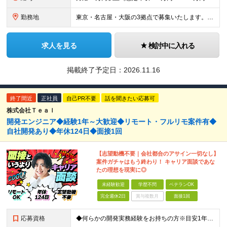
勤務地
東京・名古屋・大阪の3拠点で募集いたします。 ‐東京：東京都中央区八重洲二丁目2番1号 東京ミッドタウン八重洲 八重洲セントラルタワー15階 ‐大阪：大阪府大阪市北区大深町4-20 グランフロント大
求人を見る
検討中に入れる
掲載終了予定日：
2026.11.16
終了間近
正社員
自己PR不要
話を聞きたい応募可
株式会社Ｔｅａｌ
開発エンジニア◆経験1年～大歓迎◆リモート・フルリモ案件有◆
自社開発あり◆年休124日◆面接1回
【志望動機不要｜会社都合のアサイン一切なし】
案件ガチャはもう終わり！ キャリア面談であな
たの理想を現実に◎
未経験歓迎
学歴不問
ベテランOK
完全週休2日
賞与複数月
面接1回
応募資格
◆何らかの開発実務経験をお持ちの方※目安1年以上 ◆学歴不問 ◆ブランクOK ＼こんな方にピッタリです／ ◎会社都合のアサインにウンザリしている方 ◎フルリモートや自宅近くなど、働きやすさを重視した