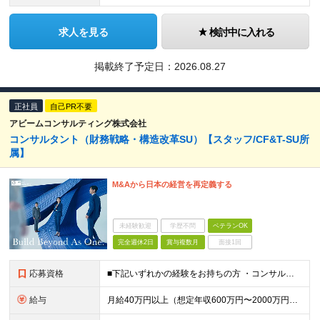
求人を見る
検討中に入れる
掲載終了予定日：
2026.08.27
正社員
自己PR不要
アビームコンサルティング株式会社
コンサルタント（財務戦略・構造改革SU）【スタッフ/CF&T-SU所
属】
M&Aから日本の経営を再定義する
未経験歓迎
学歴不問
ベテランOK
完全週休2日
賞与複数月
面接1回
応募資格
■下記いずれかの経験をお持ちの方 ・コンサルティングファーム出身者: 戦略系、Big4などでのM&A関連（Strategy/Transaction/PMI/カーブアウト）または企業変革プロジェクト経験
給与
月給40万円以上（想定年収600万円〜2000万円） ※経験・能力を考慮の上、当社規定により決定します。 ※賞与年2回支給 ※試用期間：原則6ヶ月（試用期間中の労働条件は本採用時と同様） ※残業代は全