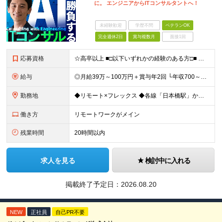
に。 エンジニアからITコンサルタントへ！
未経験歓迎
学歴不問
ベテランOK
完全週休2日
賞与複数月
面接1回
応募資格
☆高卒以上 ■□以下いずれかの経験のある方□■ ◇何らかのシステム開発経験（開発・インフラ不問） ◇事業企画 ◇組織設計 ◇業務改善 ◇新規事業開発 ■□こんな志向の方に向いています□■ ◇技術や
給与
◎月給39万～100万円＋賞与年2回 └年収700～1500万円可能 ■□年収例□■ ◇28歳・元開発エンジニア └年収700万（2年後に年収150万UP実績） ◇33歳・元SierのPM └年収1
勤務地
◆リモート×フレックス ◆各線「日本橋駅」から徒歩1分 【本社】 東京都中央区日本橋2-1-3 アーバンネット日本橋二丁目ビル6階 ※変更の範囲：上記を除く当社関連勤務地
働き方
リモートワークがメイン
残業時間
20時間以内
求人を見る
検討中に入れる
掲載終了予定日：
2026.08.20
NEW
正社員
自己PR不要