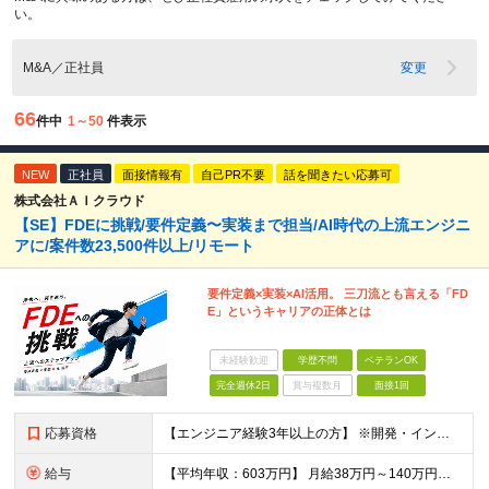
い。
M&A／正社員
変更
66
件中
1～50
件表示
NEW
正社員
面接情報有
自己PR不要
話を聞きたい応募可
株式会社ＡＩクラウド
【SE】FDEに挑戦/要件定義〜実装まで担当/AI時代の上流エンジニ
アに/案件数23,500件以上/リモート
要件定義×実装×AI活用。 三刀流とも言える「FD
E」というキャリアの正体とは
未経験歓迎
学歴不問
ベテランOK
完全週休2日
賞与複数月
面接1回
応募資格
【エンジニア経験3年以上の方】 ※開発・インフラ・工程・言語一切不問 ※文理・学歴不問 【歓迎条件】 ◆Python実務経験がある方 ◆LLM・生成AIを使った開発経験がある方 ◆要件定義・顧客折衝
給与
【平均年収：603万円】 月給38万円～140万円＋諸手当（経験者） 【平均年収603万円】 ※案件の契約内容や昇給額などはすべて開示します。 ※経験や能力を考慮し決定します。 ※月給には固定残業