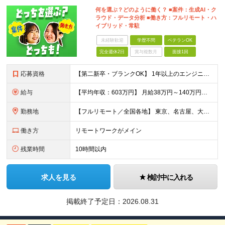
何を選ぶ？どのように働く？ ■案件：生成AI・ク
ラウド・データ分析 ■働き方：フルリモート・ハ
イブリッド・常駐
未経験歓迎
学歴不問
ベテランOK
完全週休2日
賞与複数月
面接1回
応募資格
【第二新卒・ブランクOK】 1年以上のエンジニア経験がある方(開発・インフラ・工程・言語一切不問） 文理・学歴不問 【三上さんの事例】 転職前 AWS案件を希望していましたが、資格や評価軸が不明確で
給与
【平均年収：603万円】 月給38万円～140万円＋諸手当（経験者） 【平均年収603万円】 ※案件の契約内容や昇給額などはすべて開示します。 ※経験や能力を考慮し決定します。 ※月給には固定残業
勤務地
【フルリモート／全国各地】 東京、名古屋、大阪、福岡を中心とした全国のプロジェクトにアサイン。 ※プロジェクトは完全選択制です。 ※フルリモート、ハイブリッド型、常駐案件から自由に選択可能です。 ※転
働き方
リモートワークがメイン
残業時間
10時間以内
求人を見る
検討中に入れる
掲載終了予定日：
2026.08.31