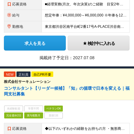
応募資格
■経理実務(月次、年次決算)のご経験 目安2年以上 ■簿記3級以上程度の基礎知識 ■会計ソフトの使用経験（例：freee、マネーフォワードなど） ■基本的なPCスキル（Excel、Word） ■学歴不
給与
想定年俸：¥4,000,000～¥6,000,000 ※年俸を12で割り、1/12を月額支給分とします。 月額：¥333,334～¥500,000 基本給：¥246,534～¥369,800 みなし残
勤務地
東京都渋谷区南平台町2番17号A-PLACE渋谷南平台4階 （変更の範囲） 当社の支社およびグループ会社拠点 本ポジションは原則就業場所の変更はございません。
求人を見る
検討中に入れる
掲載終了予定日：
2027.07.08
NEW
正社員
自己PR不要
株式会社サーキュレーション
コンサルタント【リーダー候補】「知」の循環で日本を変える｜福
岡支社募集
未経験歓迎
学歴不問
ベテランOK
完全週休2日
賞与複数月
面接1回
応募資格
◆以下のいずれかの経験をお持ちの方 ・無形商材での法人営業経験（目安6年以上） ・顧客に提案することで潜在ニーズを見出す課題解決型営業経験 ・リーダー・マネージャーなどの役職に就き、メンバーマネジメン