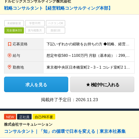
ドルビックスコンサルティング株式会社
戦略コンサルタント【経営戦略コンサルティング本部】
未経験歓迎
学歴不問
ベテランOK
完全週休2日
賞与複数月
面接1回
応募資格
下記いずれかの経験をお持ちの方 ◆戦略、経営管理、人事、IT、M&A、いずれかの領域での実務経験 または製造業（自動車・機械 等）での開発／設計／生産技術／生産管理などの経験 ◆コンサルティングファ
給与
想定年収580～1100万円 月額（基本給）：299,080円～ 固定残業手当/月：115,220円～（固定残業時間45時間0分/月） 超過した時間外労働の残業手当は追加支給 賞与年2回（6月、1
勤務地
東京都中央区日本橋室町2－3－1 コレド室町2 10階 ・事業所は本社（東京）のみですので、転勤はございません。 担当する案件により、出張をしていただくことはございます。 (変更の範囲)上記を除
求人を見る
検討中に入れる
掲載終了予定日：
2026.11.23
NEW
正社員
自己PR不要
株式会社サーキュレーション
コンサルタント｜「知」の循環で日本を変える｜東京本社募集