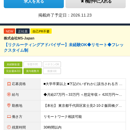
求人を見る
検討中に入れる
掲載終了予定日：
2026.11.23
NEW
正社員
自己PR不要
株式会社MS-Japan
【リクルーティングアドバイザー】未経験OK◆リモート◆フレッ
クスタイム制
未経験歓迎
学歴不問
ベテランOK
完全週休2日
賞与複数月
面接1回
応募資格
■大学卒業以上 ■下記のいずれかに該当される方 ・営業経験（1年以上） ┗個人・法人・商材は不問 ・販売接客経験（1年以上） ┗目標数字を追ってきた方
給与
◆月給27万円～33万円 ＜想定年収＞ 420万円〜600万円 月給内訳=基準内給与+固定残業代 ※基準内給与:21万円~25.5万円 ※固定残業代:時間外労働の有無に限らず、35時間分の時間外手
勤務地
【本社】 東京都千代田区富士見2-10-2 飯田橋グラン・ブルーム4F
働き方
リモートワーク相談可能
残業時間
30時間以内