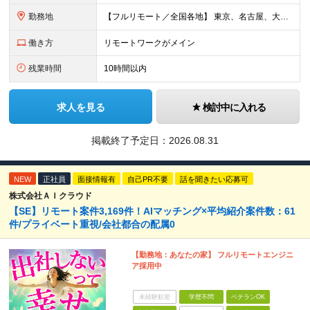
勤務地
【フルリモート／全国各地】 東京、名古屋、大阪、福岡を中心とした全国のプロジェクトにアサイン。 ※プロジェクトは完全選択制です。 ※フルリモート、ハイブリッド型、常駐案件から自由に選択可能です。 ※転
働き方
リモートワークがメイン
残業時間
10時間以内
求人を見る
検討中に入れる
掲載終了予定日：
2026.08.31
NEW
正社員
面接情報有
自己PR不要
話を聞きたい応募可
株式会社ＡＩクラウド
【SE】リモート案件3,169件！AIマッチング×平均紹介案件数：61
件/プライベート重視/会社都合の配属0
【勤務地：あなたの家】 フルリモートエンジニ
ア採用中
未経験歓迎
学歴不問
ベテランOK