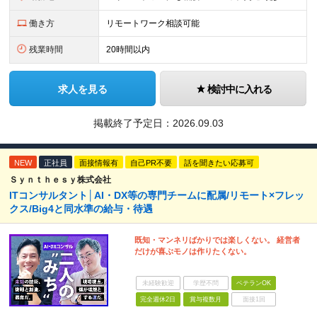
働き方
リモートワーク相談可能
残業時間
20時間以内
求人を見る
検討中に入れる
掲載終了予定日：
2026.09.03
NEW
正社員
面接情報有
自己PR不要
話を聞きたい応募可
Ｓｙｎｔｈｅｓｙ株式会社
ITコンサルタント│AI・DX等の専門チームに配属/リモート×フレッ
クス/Big4と同水準の給与・待遇
既知・マンネリばかりでは楽しくない。 経営者
だけが喜ぶモノは作りたくない。
未経験歓迎
学歴不問
ベテランOK
完全週休2日
賞与複数月
面接1回