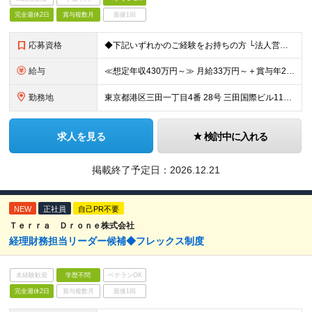
完全週休2日
賞与複数月
面接1回
応募資格
◆下記いずれかのご経験をお持ちの方 └法人営業（新規開拓）の経験 └個人営業（新規開拓）の経験 ※業界や商品・サービスのジャンルは不問 ◆大卒以上 【キャリアイメージ】 ▼入社1年目 営業（出展募集
給与
≪想定年収430万円～≫ 月給33万円～＋賞与年2回（在籍条件あり）＋昇給年1回 ※上記は最低限の支給額です。経験・スキルに応じて検討します ※上記金額には固定残業代（月60時間分）を含みます。超過分
勤務地
東京都港区三田一丁目4番 28号 三田国際ビル11階 （変更の範囲）上記を除く会社の定める勤務地
求人を見る
検討中に入れる
掲載終了予定日：
2026.12.21
NEW
正社員
自己PR不要
Ｔｅｒｒａ Ｄｒｏｎｅ株式会社
経理財務担当リーダー候補◆フレックス制度
未経験歓迎
学歴不問
ベテランOK
完全週休2日
賞与複数月
面接1回