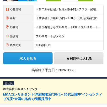
応募資格
＝第二新卒歓迎／転職回数不問／テスター経験のみでもOK＝ ■学歴不問 ■ブランクOK ■エンジニアとしての実務経験1年以上 ※開発・インフラ・工程・言語は不問 ※テスター、運用保守経験のみの方も歓迎
給与
【経験者】月給40万円～120万円(固定残業代含む)+各種手当 ★前職給与の総収入額を100％保証｜還元率83％〜 ※固定残業代は、時間外労働の有無に関わらず30時間分を、月5万8000円～15万7
勤務地
☆全国各地からフルリモートOK ☆フルリモートの社員が約8割！ ※希望をヒアリングした上で決定します 現在100名の社員のうち、約80名がフルリモートで活躍中。 一都三県、大阪、福岡、札幌、名古屋な
働き方
フルリモートがメイン
残業時間
10時間以内
求人を見る
検討中に入れる
掲載終了予定日：
2026.08.20
正社員
株式会社日本Ｍ＆Ａセンター
M&Aコンサルタント*未経験歓迎*20代～30代活躍中*インセンティ
ブ充実*全国の拠点で積極採用中