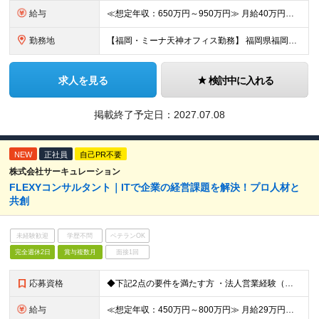
給与
≪想定年収：650万円～950万円≫ 月給40万円～58万円 ※賞与：年3.5ヶ月（会社業績・個人評価によって変動） ※入社後1年経過したタイミングでインセンティブ給へ移行致します。 ※入社時の月給額
勤務地
【福岡・ミーナ天神オフィス勤務】 福岡県福岡市中央区天神4-3-8 The Company ミーナ天神8階 （変更の範囲）上記を除く当社関連勤務地
求人を見る
検討中に入れる
掲載終了予定日：
2027.07.08
NEW
正社員
自己PR不要
株式会社サーキュレーション
FLEXYコンサルタント｜ITで企業の経営課題を解決！プロ人材と
共創
未経験歓迎
学歴不問
ベテランOK
完全週休2日
賞与複数月
面接1回
応募資格
◆下記2点の要件を満たす方 ・法人営業経験（業界・業種・商材不問）※目安3年以上 ・「IT」に対する強い興味・関心・意欲をお持ちの方 【求める人物像】 • 起業もしくは自らフリーランス（個人事業主）
給与
≪想定年収：450万円～800万円≫ 月給29万円～50万円 ※賞与：年3.5ヶ月（会社業績・個人評価によって変動） ※入社後1年経過したタイミングでインセンティブ給へ移行致します。 ※入社時の月給額