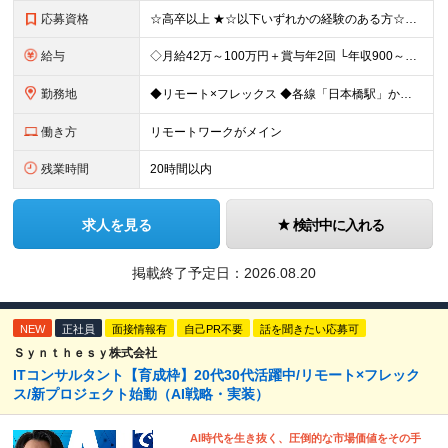
応募資格
☆高卒以上 ★☆以下いずれかの経験のある方☆★ ◎大手や中小企業での顧客折衝・提案に関する経験 ◎SIerや事業会社における上流工程（顧客折衝・提案等）の経験 ◎PL・PMの実務経験 ◎コンサルティ
給与
◇月給42万～100万円＋賞与年2回 └年収900～1600万円可能 ★☆年収例☆★ ◎37歳・元開発エンジニア └年収900万（2年後に年収150万UP実績） ◎40歳・元SierのPM └年収1
勤務地
◆リモート×フレックス ◆各線「日本橋駅」から徒歩1分 【本社】 東京都中央区日本橋2-1-3 アーバンネット日本橋二丁目ビル6階 ※変更の範囲：上記を除く当社関連勤務地
働き方
リモートワークがメイン
残業時間
20時間以内
求人を見る
検討中に入れる
掲載終了予定日：
2026.08.20
NEW
正社員
面接情報有
自己PR不要
話を聞きたい応募可
Ｓｙｎｔｈｅｓｙ株式会社
ITコンサルタント【育成枠】20代30代活躍中/リモート×フレック
ス/新プロジェクト始動（AI戦略・実装）
AI時代を生き抜く、圧倒的な市場価値をその手