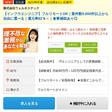
NEW
正社員
自己PR不要
話を聞きたい応募可
株式会社ウェルネステック
【インフラエンジニア】フルリモートOK｜案件数9,000件以上から
自由に選べる｜還元率82％～｜食事補助あり◎
「やりがい搾取」はもう終わり！ 高待遇と充実
した福利厚生でワンランク上の生活が手に入りま
す！
未経験歓迎
学歴不問
ベテランOK
完全週休2日
賞与複数月
面接1回
応募資格
【必須条件】 ・ITエンジニアとしての実務経験が1年以上ある方 ※開発・インフラ・運用保守など分野・フェーズは不問！ ※学歴不問 【歓迎条件】 ・基本設計、詳細設計などの経験がある方 ・AWS, G
給与
【経験者】月給40万円～120万円(固定残業代含む)+各種手当 ※月給には、みなし残業手当(月30時間／5万8,000円～15万7,000円)を含みます ※上記を超える時間外労働分は追加で支給します
勤務地
【フルリモート／全国各地】 ★全国どこからでも参画可能！フルリモート案件も多数！ ※プロジェクトは100%選択制。あなたの希望を最優先します。 ※フルリモート、ハイブリッド、常駐案件から自由に選択可能
働き方
フルリモートがメイン
求人を見る
検討中に入れる