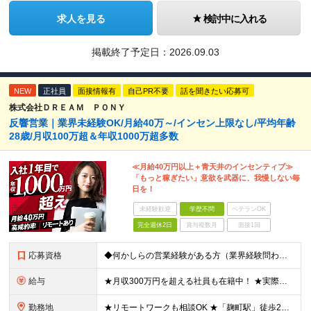
求人を見る
検討中に入れる
掲載終了予定日：
2026.09.03
NEW
正社員
面接情報有
自己PR不要
話を聞きたい応募可
株式会社ＤＲＥＡＭ ＰＯＮＹ
反響営業｜業界未経験OK/月給40万～/インセン上限なし/平均年齢
28歳/月収100万超＆年収1000万超多数
≪月給40万円以上＋青天井のインセンティブ≫
「もっと稼ぎたい」意欲を武器に、我慢しない毎
日を！
未経験歓迎
学歴不問
ベテランOK
完全週休2日
賞与複数月
面接1回
応募資格
◆何かしらの営業経験がある方（業界経験問わず） ◆学歴不問 ＼こんな方にオススメ／ ◎今よりしっかり稼ぎたい方 ◎刺激のある環境で活躍したい方 ◎新しいことにも前向きにチャレンジできる方 ◎フットワ
給与
★月収300万円を超える社員も在籍中！ ★実際の例：入社3カ月（27歳）月給75万円（基本給40万円＋インセンティブ35万円） ★実績次第で月収60万円～100万円以上も十分に目指せます。 ◆月給4
勤務地
★リモートワークも相談OK ★「麹町駅」徒歩2分／転勤なし 【東京本社】 東京都千代田区麹町4-2-11 2階 (変更の範囲)上記を除く当社関連勤務地