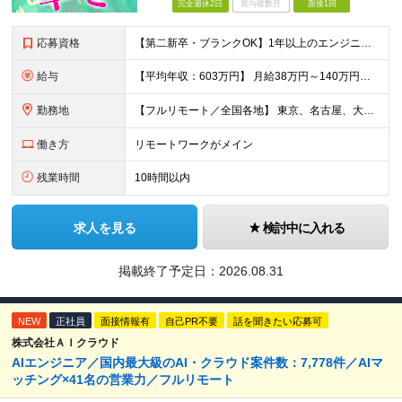
完全週休2日
賞与複数月
面接1回
応募資格
【第二新卒・ブランクOK】1年以上のエンジニア経験がある方(開発・インフラ・工程・言語一切不問） 文理・学歴不問 【歓迎条件】 ◆AI・クラウド案件に参画したい方 ◆下流工程から上流工程へステップア
給与
【平均年収：603万円】 月給38万円～140万円＋諸手当（経験者） 【平均年収603万円】 ※案件の契約内容や昇給額などはすべて開示します。 ※経験や能力を考慮し決定します。 ※月給には固定残業
勤務地
【フルリモート／全国各地】 東京、名古屋、大阪、福岡を中心とした全国のプロジェクトにアサイン。 ※プロジェクトは完全選択制です。 ※フルリモート、ハイブリッド型、常駐案件から自由に選択可能です。 ※転
働き方
リモートワークがメイン
残業時間
10時間以内
求人を見る
検討中に入れる
掲載終了予定日：
2026.08.31
NEW
正社員
面接情報有
自己PR不要
話を聞きたい応募可
株式会社ＡＩクラウド
AIエンジニア／国内最大級のAI・クラウド案件数：7,778件／AIマ
ッチング×41名の営業力／フルリモート