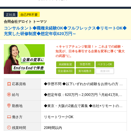
正社員
自己PR不要
合同会社デロイト トーマツ
コンサルタント◆職種未経験OK◆フルフレックス◆リモートOK◆
充実した研修制度◆想定年収620万円～
＜キャリアチェンジ歓迎！＞ これまでの経験・
知見が、日本を牽引する企業を変革に導く"最大
の武器"に。
未経験歓迎
学歴不問
ベテランOK
完全週休2日
賞与複数月
面接1回
応募資格
◆学歴不問 ◆以下いずれかの経験をお持ちの方 ・コンサルティングファームでの実務経験 ・SEとしての実務経験（要件定義などの上流工程を想定） ・事業会社でのプロジェクトの推進経験 └経営企画、事業企画
給与
◆想定年収：620万円～2,000万円 └月給41万8,000円〜160万8,400円＋賞与 ※月給には、固定残業代（12万1,700円〜24万2,700円／1ヶ月あたり50時間分）を含みます 固
勤務地
◆東京・大阪の2拠点で募集 ◆出社×リモートのハイブリッドワークOK 【東京｜二重橋オフィス】 東京都千代田区丸の内3-2-3 丸の内二重橋ビルディング 【大阪オフィス】 大阪府大阪市中央区今橋4
働き方
リモートワークOK
残業時間
20時間以内