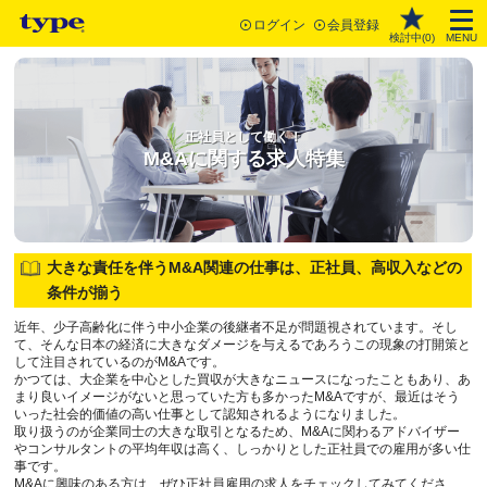
ログイン
会員登録
検討中(
0
)
MENU
正社員として働く！
M&Aに関する求人特集
大きな責任を伴うM&A関連の仕事は、正社員、高収入などの
条件が揃う
近年、少子高齢化に伴う中小企業の後継者不足が問題視されています。そし
て、そんな日本の経済に大きなダメージを与えるであろうこの現象の打開策と
して注目されているのがM&Aです。
かつては、大企業を中心とした買収が大きなニュースになったこともあり、あ
まり良いイメージがないと思っていた方も多かったM&Aですが、最近はそう
いった社会的価値の高い仕事として認知されるようになりました。
取り扱うのが企業同士の大きな取引となるため、M&Aに関わるアドバイザー
やコンサルタントの平均年収は高く、しっかりとした正社員での雇用が多い仕
事です。
M&Aに興味のある方は、ぜひ正社員雇用の求人をチェックしてみてくださ