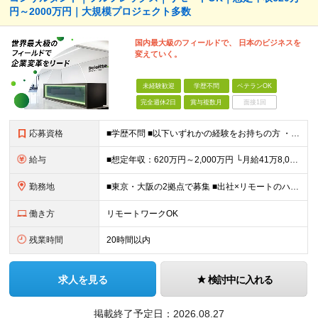
円～2000万円｜大規模プロジェクト多数
国内最大級のフィールドで、 日本のビジネスを
変えていく。
未経験歓迎
学歴不問
ベテランOK
完全週休2日
賞与複数月
面接1回
応募資格
■学歴不問 ■以下いずれかの経験をお持ちの方 ・コンサルティングファームでの実務経験 ・SEとしての実務経験（要件定義などの上流工程を想定） ・事業会社でのプロジェクトの推進経験 └経営企画、事業企画
給与
■想定年収：620万円～2,000万円 └月給41万8,000円〜160万8,400円＋賞与 ※月給には、固定残業代（12万1,700円〜24万2,700円／1ヶ月あたり50時間分）を含みます 固
勤務地
■東京・大阪の2拠点で募集 ■出社×リモートのハイブリッドワークOK 【東京｜二重橋オフィス】 東京都千代田区丸の内3-2-3 丸の内二重橋ビルディング 【大阪オフィス】 大阪府大阪市中央区今橋4
働き方
リモートワークOK
残業時間
20時間以内
求人を見る
検討中に入れる
掲載終了予定日：
2026.08.27