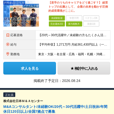
【若手のうちのキャリアをどう過ごす？】 経営
トップの右腕として、 企業の未来を動かす圧倒
的成長環境がここに。
未経験歓迎
学歴不問
ベテランOK
完全週休2日
賞与複数月
面接1回
応募資格
【20代～30代活躍中／未経験の方もたくさん活躍中！】 ■大卒以上 ■2年以上の営業経験（法人個人不問） 機械商社などの専門商社、メーカー、保険などの金融機関出身者が多数活躍中！
給与
【平均年収】1,271万円 月給361,430円以上（一律手当含む）＋インセンティブ ※給与は前職の給与水準、職務経験等を考慮して決定いたします。 ※上記は固定残業代（月50時間分／116,000円
勤務地
東京・大阪・名古屋・広島・福岡・札幌・沖縄のいずれかの拠点に配属 【東京本社】 東京都千代田区丸の内一丁目8番2号 鉃鋼ビルディング24階 【大阪支社】 大阪府大阪市北区角田町8番1号 梅田阪急ビ
求人を見る
検討中に入れる
掲載終了予定日：
2026.08.24
正社員
株式会社日本Ｍ＆Ａセンター
M&Aコンサルタント/未経験OK/20代～30代活躍中/土日祝休/年間
休日120日以上/全国7拠点で募集