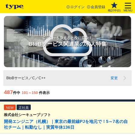
ログイン
会員登録
検討中(
0
)
MENU
C・C++を扱えると役に立つ！
BtoBサービス関連業の求人特集
BtoBサービス／C／C++
変更
487
件中
101～150
件表示
NEW
正社員
株式会社シーキューブソフト
開発エンジニア（札幌）｜東京の最前線PJを地元で！5～7名の自
社チーム｜転勤なし｜実質年休136日