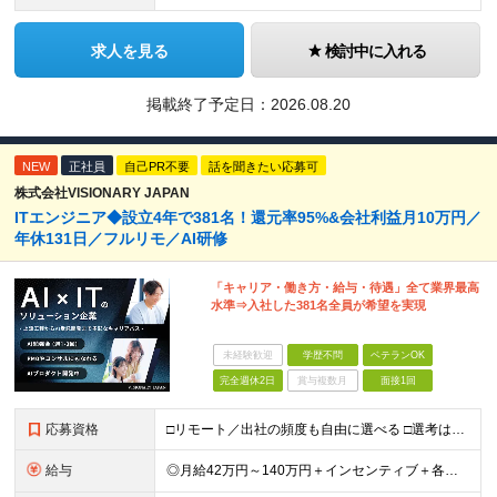
求人を見る
検討中に入れる
掲載終了予定日：
2026.08.20
NEW
正社員
自己PR不要
話を聞きたい応募可
株式会社VISIONARY JAPAN
ITエンジニア◆設立4年で381名！還元率95%&会社利益月10万円／
年休131日／フルリモ／AI研修
「キャリア・働き方・給与・待遇」全て業界最高
水準⇒入社した381名全員が希望を実現
未経験歓迎
学歴不問
ベテランOK
完全週休2日
賞与複数月
面接1回
応募資格
□リモート／出社の頻度も自由に選べる □選考は役員とWeb面談1回のみ □学歴不問／第二新卒歓迎／ブランクOK 【応募条件】 ◎ITエンジニアの実務経験1年以上をお持ちの方 └言語・業界・ジャンル不
給与
◎月給42万円～140万円＋インセンティブ＋各種手当 ・エンジニア平均年収640万円 ・入社したエンジニア全員年収UP！平均180万円UP！ ・還元率80~95%！平均還元率86.9% ・単価連動型⇒