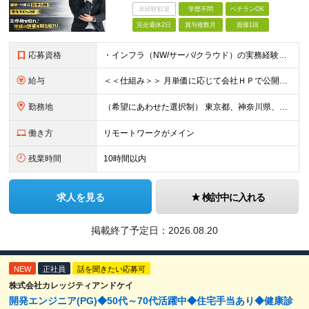
未経験歓迎
学歴不問
ベテランOK
完全週休2日
賞与複数月
面接1回
応募資格
・インフラ（NW/サーバ/クラウド）の実務経験をお持ちの方（目安：1年以上は全員面接確定） ・インフラに興味がある未経験の方 ・学歴不問 ■ こんな方を歓迎します ・IaC（Terraform等）
給与
＜＜仕組み＞＞ 月単価に応じて会社ＨＰで公開しているテーブルにもとづき毎月決定されます！ https://www.tech4u.dev/payroll ＜＜実績＞＞ 平均年収実績：590万円 ＜＜
勤務地
（希望にあわせた選択制） 東京都、神奈川県、埼玉県、千葉県、大阪府、兵庫県、京都府、愛知県、福岡県の各プロジェクト先 ・フル／ハイブリッドリモート案件あり ・転勤なし ・U・Iターンも歓迎＆支援可能
働き方
リモートワークがメイン
残業時間
10時間以内
求人を見る
検討中に入れる
掲載終了予定日：
2026.08.20
NEW
正社員
話を聞きたい応募可
株式会社カレッジティアンドケイ
開発エンジニア(PG)◆50代～70代活躍中◆住宅手当あり◆健康診