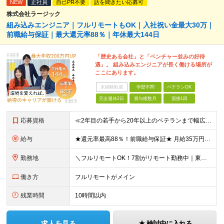
NEW
正社員
自己PR不要
話を聞きたい応募可
株式会社ラージック
組み込みエンジニア｜フルリモートもOK｜入社祝い金最大30万｜
前職給与保証｜最大還元率88％｜年休最大144日
「歴史ある会社」と「ベンチャー並みの好待
遇」。 組み込みエンジニアが長く働ける場所が
ここにあります。
未経験歓迎
学歴不問
ベテランOK
完全週休2日
賞与複数月
面接1回
応募資格
≪2年目の若手から20年以上のベテランまで幅広く活躍！≫ ■組込系開発の実務経験をお持ちの方(フェーズや言語、リーダー経験などは一切不問) ■学歴不問 ＼下記経験をお持ちの方は優遇します／ ●C言語
給与
★還元率最高88％！前職給与保証★ 月給35万円～＋賞与年2回 ★還元率は案件単価の76～88％！ ★入社祝い金10～30万円！住宅・在宅・家族など手当充実！ ◎経験・スキルなどを考慮し、優遇し
勤務地
＼フルリモートOK！7割がリモート勤務中｜東京・愛知・大阪で積極採用中！／ 東京・神奈川・千葉・埼玉、大阪・京都・兵庫・滋賀、愛知などのプロジェクト先、または在宅勤務 ★転勤なし ★希望するエリアで
働き方
フルリモートがメイン
残業時間
10時間以内
求人を見る
検討中に入れる