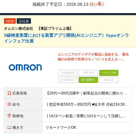
4
掲載終了予定日：
2026.08.13
残り
日
NEW
正社員
オムロン株式会社 【東証プライム上場】
X線検査装置における装置アプリ開発(AIエンジニア）/typeオンラ
インフェア出展
エンジニアのアイデアが製品に直結する。 最先
端のAI技術で世界のモノづくりを支える──。
未経験歓迎
学歴不問
ベテランOK
完全週休2日
賞与複数月
面接1回
応募資格
【20代〜30代活躍中｜顧客起点の開発に携わりたい方歓迎】 ┃必須条件 ■C言語による組み込み実装経験をお持ちの方 ■既存課題に対し、AIでの現実的な解決方法を要件設計した経験をお持ちの方 ■仕様や要
給与
┃想定年収550万～850万円 ■短大卒 月給224,500円～ ■高専卒 月給262,000円～ ■大学卒 月給287,000円～ ■修士了 月給314,000円～ ■博士了 月給355,
勤務地
┃UIJターン歓迎／実際にUIJターンして活躍している社員多数 ┃マイカー、バイク通勤可 ◇京都・大阪からのアクセスも良好 └京都駅から約20分 └大阪駅から約50分 【草津事業所】 滋賀県草津市
働き方
リモートワークOK