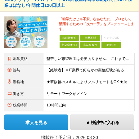
業ほぼなし/年間休日120日以上
「独学だけじゃ不安」なあなたに。 プロとして
活躍するための「次の一手」をプロデュースしま
す。
未経験歓迎
学歴不問
ベテランOK
完全週休2日
賞与複数月
面接1回
応募資格
堅苦しい志望理由は必要ありません。 これまでの経験や経歴よりも、私たちは“これから”を重視します。 ★学歴・経歴不問 ★完全未経験OK ★社会人デビュー歓迎 ★第二新卒OK ＼当てはまる方はぜひご
給与
【経験者】※IT業界で何らかの実務経験がある方 月給35万円～＋業績賞与＋交通費＋各種手当 ※固定残業代（30時間分／6万6,610円～）を含む。超過分は追加支給。 能力やスキルを考慮し、初任給を決定
勤務地
★研修後のスキルによりフルリモートもOK ★渋谷駅徒歩2分！100席の新しいコワーキングスペース完備 ★本社、東京都、神奈川県、埼玉県、千葉県などのプロジェクト先 【本社】 東京都渋谷区渋谷3-10
働き方
リモートワークがメイン
残業時間
10時間以内
求人を見る
検討中に入れる
掲載終了予定日：
2026.08.20