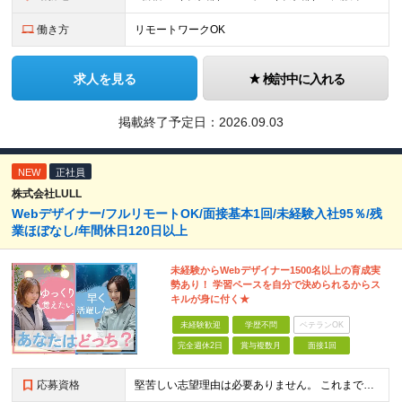
働き方
リモートワークOK
求人を見る
検討中に入れる
掲載終了予定日：
2026.09.03
NEW
正社員
株式会社LULL
Webデザイナー/フルリモートOK/面接基本1回/未経験入社95％/残
業ほぼなし/年間休日120日以上
未経験からWebデザイナー1500名以上の育成実
勢あり！ 学習ペースを自分で決められるからス
キルが身に付く★
未経験歓迎
学歴不問
ベテランOK
完全週休2日
賞与複数月
面接1回
応募資格
堅苦しい志望理由は必要ありません。 これまでの経験や経歴よりも、私たちは“これから”を重視します。 ★学歴・経歴不問 ★完全未経験OK ★社会人デビュー歓迎 ★第二新卒OK ＼当てはまる方はぜひご