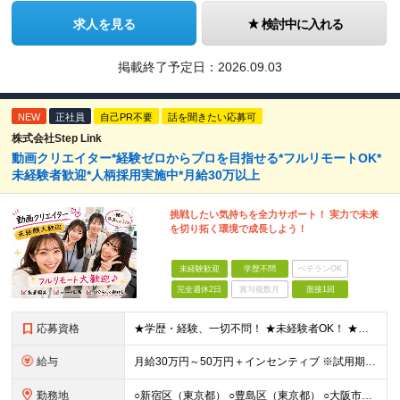
求人を見る
検討中に入れる
掲載終了予定日：
2026.09.03
NEW
正社員
自己PR不要
話を聞きたい応募可
株式会社Step Link
動画クリエイター*経験ゼロからプロを目指せる*フルリモートOK*
未経験者歓迎*人柄採用実施中*月給30万以上
挑戦したい気持ちを全力サポート！ 実力で未来
を切り拓く環境で成長しよう！
未経験歓迎
学歴不問
ベテランOK
完全週休2日
賞与複数月
面接1回
応募資格
★学歴・経験、一切不問！ ★未経験者OK！ ★第二新卒も歓迎！ ＜人柄採用を実施中！＞ 弊社では、学歴や経験などは気にせず あなたの持ち前の人柄のみを重視しています。 堅苦しい雰囲気ではありません
給与
⽉給30万円～50万円＋インセンティブ ※試⽤期間は2ケ⽉（正社員）⽉給25万円～ ☆インセンティブ有 ☆交通費全額支給
勤務地
○新宿区（東京都） ○豊島区（東京都） ○大阪市（大阪府） ○福岡市（福岡県） ※あなたの経験やスキルに応じて面談時にて ご相談させていただきます。 ※研修先は、クライアント先での研修となります。