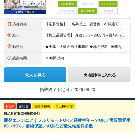
未経験歓迎
学歴不問
ベテランOK
完全週休2日
賞与複数月
面接1回
応募資格
【応募資格】 ・高卒以上・要普免（AT限定可） ・AutoCADの経験者 →自社で図面を一部変更する場合があるため。設計分野は不問です。 ・施工図面が読めること 【歓迎する経験】 ◎AutoCADの
給与
【施工品質管理】 月給25万～28万円＋賞与年2回（原則固定支給額4ヵ月分）＋諸手当（残業手当全額など） ※経験・能力・前職給与を考慮して優遇します。 ※残業代は別途全額支給します。 ※試用期間は6
勤務地
★千葉・大阪の自社事務所 ★地元密着、転勤なし！ ★Ｕ・Iターン歓迎！（面接交通費支給） 【具体的な勤務地】 ※当社堺事務所（大阪）もしくは五井事務所（千葉） ◆堺事務所 （住所） 大阪府堺市堺区
残業時間
20時間以内
求人を見る
検討中に入れる
掲載終了予定日：
2026.08.20
NEW
正社員
面接情報有
自己PR不要
FLARETECH株式会社
開発エンジニア｜フルリモートOK／経験半年～でOK／実質還元率
80～90%／前給保証／AI系など最先端案件多数