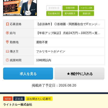
未経験歓迎
学歴不問
ベテランOK
完全週休2日
賞与複数月
面接1回
応募資格
【必須条件】 ◎⾸都圏・関⻄圏在住でITエンジニアとしての実務経験が3年以上ある⽅（開発・インフラいずれも歓迎） →⾸都圏（東京、神奈川、千葉、埼⽟）、関⻄圏（⼤阪、兵庫、京都）在住のITエンジニア採
給与
【年収アップ保証】 月給24万円～100万円＋賞与（年3回）＋諸手当 ◆想定年収432万円〜1200万円(経験・スキルを考慮し決定) ※年収アップ保証付帯 ◆基本給には⽉20時間分の固定残業代(31,
勤務地
通勤不要
働き方
フルリモートがメイン
残業時間
10時間以内
求人を見る
検討中に入れる
掲載終了予定日：
2026.08.20
NEW
正社員
話を聞きたい応募可
ライトクルー株式会社