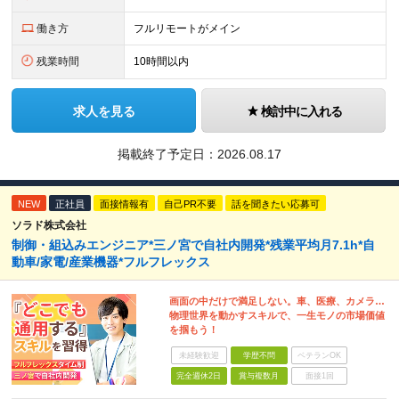
働き方
フルリモートがメイン
残業時間
10時間以内
求人を見る
検討中に入れる
掲載終了予定日：
2026.08.17
NEW
正社員
面接情報有
自己PR不要
話を聞きたい応募可
ソラド株式会社
制御・組込みエンジニア*三ノ宮で自社内開発*残業平均月7.1h*自
動車/家電/産業機器*フルフレックス
画面の中だけで満足しない。車、医療、カメラ…
物理世界を動かすスキルで、一生モノの市場価値
を掴もう！
未経験歓迎
学歴不問
ベテランOK
完全週休2日
賞与複数月
面接1回