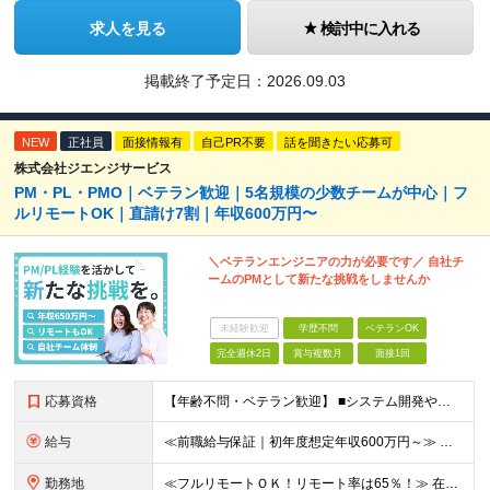
求人を見る
検討中に入れる
掲載終了予定日：
2026.09.03
NEW
正社員
面接情報有
自己PR不要
話を聞きたい応募可
株式会社ジエンジサービス
PM・PL・PMO｜ベテラン歓迎｜5名規模の少数チームが中心｜フ
ルリモートOK｜直請け7割｜年収600万円〜
＼ベテランエンジニアの力が必要です／ 自社チ
ームのPMとして新たな挑戦をしませんか
未経験歓迎
学歴不問
ベテランOK
完全週休2日
賞与複数月
面接1回
応募資格
【年齢不問・ベテラン歓迎】 ■システム開発やインフラの実務経験をお持ちの方（言語・工程・年数不問） ■学歴不問 ≪こんな方はぜひご応募ください≫ □SE経験を積んだがリーダー・PLのポジションがない
給与
≪前職給与保証｜初年度想定年収600万円～≫ 月給45万円以上＋決算賞与＋交通費 ※スキル・経験を考慮の上、優遇します ※上記月給には固定残業代月20時間分(5万1000円以上)を含みます。超過し
勤務地
≪フルリモートＯＫ！リモート率は65％！≫ 在宅勤務または東京・神奈川・埼玉・千葉のお客様先での勤務 ■本社 東京都港区芝2-22-15 STKビル 1F (変更の範囲)上記を除く当社関連勤務地