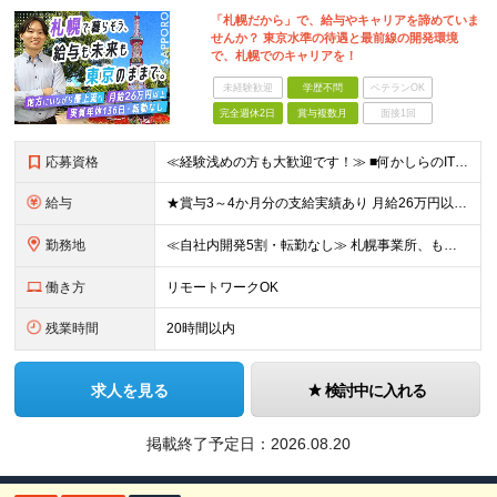
「札幌だから」で、給与やキャリアを諦めていま
せんか？ 東京水準の待遇と最前線の開発環境
で、札幌でのキャリアを！
未経験歓迎
学歴不問
ベテランOK
完全週休2日
賞与複数月
面接1回
応募資格
≪経験浅めの方も大歓迎です！≫ ■何かしらのIT実務経験（半年〜1年程度でもOK） └運用、監視保守からのステップアップを歓迎！ ※学歴不問 ▼ こんな方はぜひご応募ください ▼ ……………………
給与
★賞与3～4か月分の支給実績あり 月給26万円以上＋賞与年2回＋各種手当 ※経験・スキルを考慮して決定いたします ※上記には固定残業代（20時間・3万5000円～）を含み、超過分は別途支給 ※試用
勤務地
≪自社内開発5割・転勤なし≫ 札幌事業所、もしくはクライアント先での勤務となります。 ┃札幌事業所：北海道札幌市中央区北1条西7丁目3番地2 北一条大和田ビル3階 (変更の範囲)上記を除く当社関
働き方
リモートワークOK
残業時間
20時間以内
求人を見る
検討中に入れる
掲載終了予定日：
2026.08.20