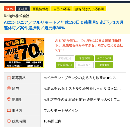
NEW
正社員
面接情報有
自己PR不要
話を聞きたい応募可
Delight株式会社
AIエンジニア／フルリモート／年休130日＆残業月5h以下／1カ月
連休可／案件選択制／還元率80%
AIを"使う側"に。でも年休130日＆残業月5h以
下。 最先端も休みやすさも、両方かなえる会社
です！
未経験歓迎
学歴不問
ベテランOK
完全週休2日
賞与複数月
面接1回
応募資格
≪ベテラン・ブランクのある方も歓迎≫ ■システム開発の実務経験をお持ちの方（言語・工程・年数不問） ■学歴不問 ≪こんな方はぜひご応募ください≫ □AIを武器に、市場価値を高めたい □AIツールを実
給与
≪還元率80％！スキルや経験をしっかり収入に反映します≫ 年俸530万円以上＋業績賞与 ※スキル・経験を考慮の上、優遇いたします ※上記年俸を12分割し、月1回支給します ※上記年俸には固定残業代月
勤務地
≪地方在住のまま完全在宅(通勤不要)もOK！フルリモート7割、ハイブリッド2割！≫ ご自宅でのリモートワーク、または東京都、神奈川、埼玉、千葉を中心とするお客様先での勤務 ■本社アクセス 東京都豊島
働き方
フルリモートがメイン
残業時間
10時間以内