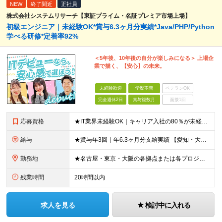
NEW
終了間近
正社員
株式会社システムリサーチ【東証プライム・名証プレミア市場上場】
初級エンジニア｜未経験OK*賞与6.3ヶ月分実績*Java/PHP/Python
学べる研修*定着率92%
＜5年後、10年後の自分が楽しみになる＞ 上場企
業で描く、【安心】の未来。
未経験歓迎
学歴不問
ベテランOK
完全週休2日
賞与複数月
面接1回
応募資格
★IT業界未経験OK｜キャリア入社の80％が未経験スタート！ ★第二新卒OK ★学歴不問 ＼このような方を歓迎しています！／ ・IT業界に興味があり、ゼロから学ぶ意欲がある方 ・社会人経験（業界不問
給与
★賞与年3回｜年6.3ヶ月分支給実績 【愛知・大阪】 月給25.5万円～35万円＋各種手当＋賞与年2回＋業績賞与 ※上記には一律の地域手当2.5万円を含みます 【東京】 月給27万円～35万円＋各
勤務地
★名古屋・東京・大阪の各拠点または各プロジェクト先での勤務となります （愛知、岐阜、東京、埼玉、千葉、神奈川、大阪、兵庫、京都など） ★U・Iターン歓迎！原則転勤なし ★リモートワーク対応案件もあり
残業時間
20時間以内
求人を見る
検討中に入れる