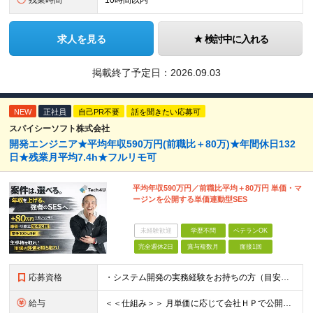
残業時間
10時間以内
求人を見る
検討中に入れる
掲載終了予定日：
2026.09.03
NEW
正社員
自己PR不要
話を聞きたい応募可
スパイシーソフト株式会社
開発エンジニア★平均年収590万円(前職比＋80万)★年間休日132
日★残業月平均7.4h★フルリモ可
平均年収590万円／前職比平均＋80万円 単価・マ
ージンを公開する単価連動型SES
未経験歓迎
学歴不問
ベテランOK
完全週休2日
賞与複数月
面接1回
応募資格
・システム開発の実務経験をお持ちの方（目安：1年以上は全員面接確定） ・学歴不問 ※言語・工程は問いません。 ■ こんな方を歓迎します ・顧客から評価されるエンジニアになりたい ・単価を上げるこ
給与
＜＜仕組み＞＞ 月単価に応じて会社ＨＰで公開しているテーブルにもとづき毎月決定されます！ https://www.tech4u.dev/payroll ＜＜実績＞＞ 平均年収実績：590万円 ＜＜