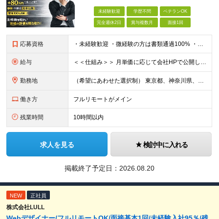
未経験歓迎
学歴不問
ベテランOK
完全週休2日
賞与複数月
面接1回
応募資格
・未経験歓迎 ・微経験の方は書類通過100% ・学歴不問 ※ITサポート、ヘルプデスク、テスト、運用監視などの実務に少しでも触れた経験がある方は微経験として歓迎します。 ■ こんな方を歓迎します
給与
＜＜仕組み＞＞ 月単価に応じて会社HPで公開しているテーブルにもとづき毎月決定されます！ https://www.tech4u.dev/payroll ＜＜実績＞＞ 平均年収実績：590万円 ＜＜
勤務地
（希望にあわせた選択制） 東京都、神奈川県、埼玉県、千葉県、大阪府、兵庫県、京都府、愛知県、福岡県の各プロジェクト先 ・フル／ハイブリッドリモート案件あり ・転勤なし ・U・Iターンも歓迎＆支援可能
働き方
フルリモートがメイン
残業時間
10時間以内
求人を見る
検討中に入れる
掲載終了予定日：
2026.08.20
NEW
正社員
株式会社LULL
Webデザイナー/フルリモートOK/面接基本1回/未経験入社95％/残