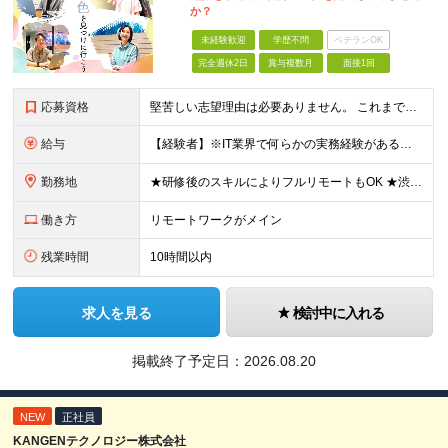
か？
未経験歓迎
学歴不問
ベテランOK
完全週休2日
賞与複数月
面接1回
応募資格
堅苦しい志望理由は必要ありません。 これまでの経験や経歴よりも、私たちは“これから”を重視します。 ★学歴・経歴不問 ★完全未経験OK ★社会人デビュー歓迎 ★第二新卒OK ＼当てはまる方はぜひご
給与
【経験者】※IT業界で何らかの実務経験がある方 月給35万円～＋業績賞与＋交通費＋各種手当 ※固定残業代（30時間分／6万6,610円～）を含む。超過分は追加支給。 能力やスキルを考慮し、初任給を決定
勤務地
★研修後のスキルによりフルリモートもOK ★渋谷駅徒歩2分！100席の新しいコワーキングスペース完備 ★本社、東京都、神奈川県、埼玉県、千葉県などのプロジェクト先 【本社】 東京都渋谷区渋谷3-10
働き方
リモートワークがメイン
残業時間
10時間以内
求人を見る
検討中に入れる
掲載終了予定日：
2026.08.20
NEW
正社員
KANGENテクノロジー株式会社