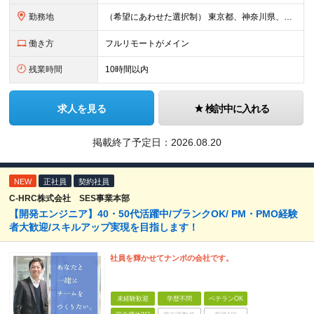
勤務地
（希望にあわせた選択制） 東京都、神奈川県、埼玉県、千葉県、大阪府、兵庫県、京都府、愛知県、福岡県の各プロジェクト先 ・フル／ハイブリッドリモート案件あり ・転勤なし ・U・Iターンも歓迎＆支援可能
働き方
フルリモートがメイン
残業時間
10時間以内
求人を見る
検討中に入れる
掲載終了予定日：
2026.08.20
NEW
正社員
契約社員
C-HRC株式会社 SES事業本部
【開発エンジニア】40・50代活躍中/ブランクOK/ PM・PMO経験
者大歓迎/スキルアップ実現を目指します！
社員を輝かせてナンボの会社です。
未経験歓迎
学歴不問
ベテランOK