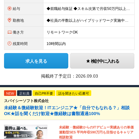
給与
◆前職給与保証 ◆スキル次第で月収50万円以上も可能！ 年俸制：400万円～700万円 ※経験、スキル、前職年収等を考慮の上、当社規定により優遇 ※12分割（月額33万円以上）した金額を毎月支給
勤務地
◆社員の半数以上がハイブリッドワーク実施中！ ※週2日～3日リモート／週2日～3日出社 ■東京都、神奈川県、埼玉県、千葉県の各プロジェクト先 ※希望を伺い、相談の上で決定します ≪本社≫ 東京
働き方
リモートワークOK
残業時間
10時間以内
求人を見る
検討中に入れる
掲載終了予定日：
2026.09.03
NEW
正社員
自己PR不要
話を聞きたい応募可
スパイシーソフト株式会社
未経験＆微経験歓迎！ITエンジニア★「自分でもなれる？」相談
OK★話を聞くだけ歓迎★微経験は書類通過100%
未経験・微経験からのITデビュー実績ありの単価
連動型SES 平均年収590万円も目指せるキャリア
相談歓迎