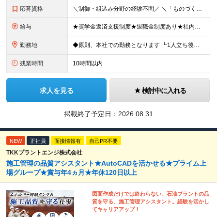
応募資格
＼制御・組込み分野の経験不問／ ＼「ものづくりエンジニア」になりたい方はまずはご応募ください／ ◆何らかの開発を行ったことのある方 ※言語不問(オープン・Web系でも大丈夫です) ※独学で学習してき
給与
★奨学金返済支援制度★退職金制度あり★社内副業制度あり★家族手当あり ◆月給255,825～311,900円 ※固定残業代34,575～42,150円 (20時間分) を含む 超過分は別途割増支給
勤務地
◆原則、本社での勤務となります ┗1人立ち後はプロジェクト先での勤務となる可能性があります 【本社所在地】兵庫県神戸市中央区江戸町104番地 江戸町104ビル5階 ◎様々な製品開発プロジェクトをご
残業時間
10時間以内
求人を見る
検討中に入れる
掲載終了予定日：
2026.08.31
NEW
正社員
面接情報有
自己PR不要
TKKプラントエンジ株式会社
施工管理の品質アシスタント★AutoCADを活かせる★プライム上
場グループ★賞与年4ヵ月★年休120日以上
図面作成だけでは終わらない。石油プラントの品
質を守る、施工管理アシスタント。経験を活かし
てキャリアアップ！