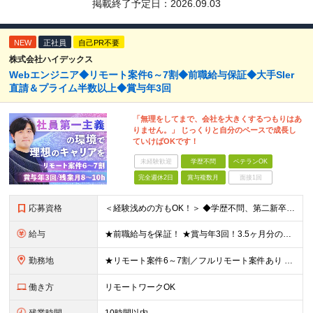
掲載終了予定日：
2026.09.03
NEW
正社員
自己PR不要
株式会社ハイデックス
Webエンジニア◆リモート案件6～7割◆前職給与保証◆大手SIer
直請＆プライム半数以上◆賞与年3回
「無理をしてまで、会社を大きくするつもりはあ
りません。」 じっくりと自分のペースで成長し
ていけばOKです！
未経験歓迎
学歴不問
ベテランOK
完全週休2日
賞与複数月
面接1回
応募資格
＜経験浅めの方もOK！＞ ◆学歴不問、第二新卒OK ◆何らかのシステム開発経験（実務経験1年以上） ※Java、C#、PHPなどいわゆるオープン・Web系を想定しています ～こんな方を歓迎します！～
給与
★前職給与を保証！ ★賞与年3回！3.5ヶ月分の支給実績あり ◆月給25万円～45万円＋賞与年3回＋各種手当 ※経験・年齢・能力を考慮して決定いたします。 ※試用期間3ヶ月（期間中は諸手当の支給は
勤務地
★リモート案件6～7割／フルリモート案件あり ★希望を考慮して決定します 東京都、神奈川県、千葉県、埼玉県内の各プロジェクト先となります。 ＜本社＞埼玉県桶川市泉1丁目3番31号 ＜神田オフィス＞
働き方
リモートワークOK