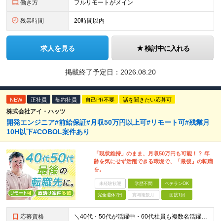
働き方
フルリモートがメイン
残業時間
20時間以内
求人を見る
検討中に入れる
掲載終了予定日：
2026.08.20
NEW
正社員
契約社員
自己PR不要
話を聞きたい応募可
株式会社アイ・ハッツ
開発エンジニア#前給保証#月収50万円以上可#リモート可#残業月
10H以下#COBOL案件あり
「現状維持」のまま、月収50万円も可能！？ 年
齢を気にせず活躍できる環境で、「最後」の転職
を。
未経験歓迎
学歴不問
ベテランOK
完全週休2日
賞与複数月
面接1回
応募資格
＼40代・50代が活躍中・60代社員も複数名活躍中／ ◆何らかの開発経験が1年以上ある方 ◆学歴不問 ≪多彩な案件をご用意≫ Java、PHP、C、C⁺⁺、COBOLなどを活かせる案件多数！ これま