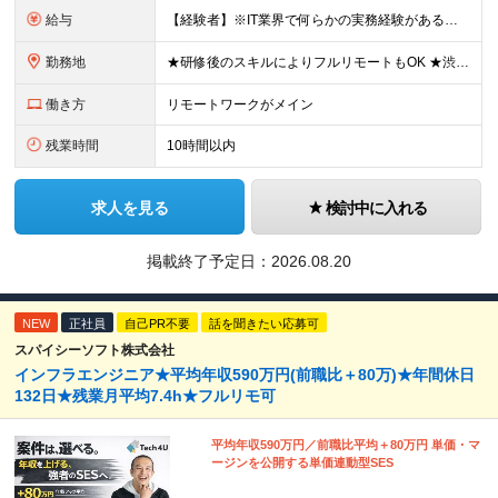
給与
【経験者】※IT業界で何らかの実務経験がある方 月給35万円～＋業績賞与＋交通費＋各種手当 ※固定残業代（30時間分／6万6,610円～）を含む。超過分は追加支給。 能力やスキルを考慮し、初任給を決定
勤務地
★研修後のスキルによりフルリモートもOK ★渋谷駅徒歩2分！100席の新しいコワーキングスペース完備 ★本社、東京都、神奈川県、埼玉県、千葉県などのプロジェクト先 【本社】 東京都渋谷区渋谷3-10
働き方
リモートワークがメイン
残業時間
10時間以内
求人を見る
検討中に入れる
掲載終了予定日：
2026.08.20
NEW
正社員
自己PR不要
話を聞きたい応募可
スパイシーソフト株式会社
インフラエンジニア★平均年収590万円(前職比＋80万)★年間休日
132日★残業月平均7.4h★フルリモ可
平均年収590万円／前職比平均＋80万円 単価・マ
ージンを公開する単価連動型SES