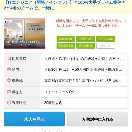
【ITエンジニア（開発／インフラ）】＊100%大手プライム案件＊
2〜4名のチームで、一緒に
経験を活かして、大手プライム案件の上流へ。 1
人にしない、チームで一緒に育つ会社です。
未経験歓迎
学歴不問
ベテランOK
完全週休2日
賞与複数月
面接1回
応募資格
＜必須＞ 以下いずれかのご経験をお持ちの方 ・C／C++／Java／C#などでのシステム開発経験 ・サーバ／ネットワークの構築・運用保守のご経験 ※「多重下請けで上流に関われない」「1人常駐が続いてい
給与
月給30万円以上 〜 50万円以上 ※経験・能力を考慮のうえ、当社規定により優遇します。 ※年俸制（月給として支給）。 ※想定年収400万〜700万円。 【給与体系】 ・昇給：適宜（前年度実績：社員
勤務地
東京都台東区雷門2-6-1 雷門ミハマビル8F（本社） および東京23区内のプロジェクト先 ※常駐先（東京23区内）が変わることはありますが、転勤はありません。 ※社員の約7割が週2〜3日リモート勤
働き方
リモートワークOK
残業時間
20時間以内
求人を見る
検討中に入れる