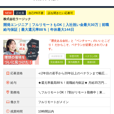
NEW
正社員
自己PR不要
話を聞きたい応募可
株式会社ラージック
開発エンジニア｜フルリモートもOK｜入社祝い金最大30万｜前職
給与保証｜最大還元率88％｜年休最大144日
「歴史ある会社」と「ベンチャー」のいいとこど
り！ だからこそ、ベテランが必要とされていま
す。
未経験歓迎
学歴不問
ベテランOK
完全週休2日
賞与複数月
面接1回
応募資格
≪2年目の若手から20年以上のベテランまで幅広く活躍！≫ ■システム開発の実務経験をお持ちの方(フェーズや言語、リーダー経験などは一切不問) ■学歴不問 ≪こんな方にピッタリの環境です≫ □これまで
給与
★還元率最高88％！前職給与保証★ 月給35万円～＋賞与年2回 ★還元率は案件単価の76～88％！ ★入社祝い金10～30万円！住宅・在宅・家族など手当充実！ ◎経験・スキルなどを考慮し、優遇し
勤務地
＼フルリモートOK！7割がリモート勤務中｜東京・愛知・大阪で積極採用中！／ 東京・神奈川・千葉・埼玉、大阪・京都・兵庫・滋賀、愛知などのプロジェクト先、または在宅勤務 ★転勤なし ★希望するエリアで
働き方
フルリモートがメイン
残業時間
10時間以内