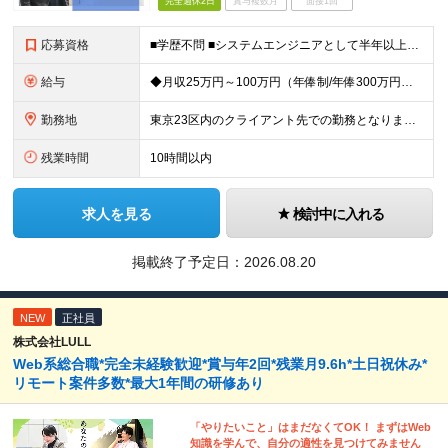
完全週休2日
賞与複数月
面接1回
応募資格
■学歴不問 ■システムエンジニアとして半年以上のご経験をお持ちの方（言語問わず） ※IT未経験の方も応募可能です。 【例えばこのような方におススメ！】 ◇上流工程を目指したい方 ◇セキュリティ分野に
給与
◆月収25万円～100万円（年俸制/年俸300万円～1200万円）＋業績・季節手当 ※年俸は、12分割です。 ※前職給与や経験・スキルなどを考慮し加給・優遇します。 ※各種手当込み、交通費および残業
勤務地
東京23区内のクライアント先での勤務となります。 ※経験やスキル、通勤時間などの希望を考慮のうえ、勤務地を決定します ≪本社≫ 【本社】 東京都品川区東品川4-12-8 品川シーサイドイーストタワー
残業時間
10時間以内
求人を見る
検討中に入れる
掲載終了予定日：
2026.08.20
NEW
正社員
株式会社LULL
Web系総合職*完全未経験歓迎*賞与年2回*残業月9.6h*土日祝休み*
リモート案件多数*最大1年間の研修あり
「やりたいこと」はまだなくてOK！ まずはWeb
知識を学んで、自分の適性を見つけてみません