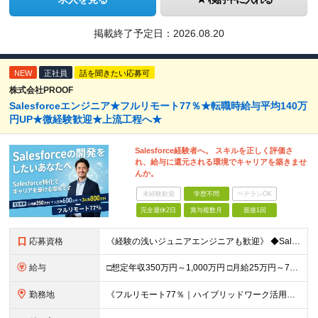
掲載終了予定日：
2026.08.20
NEW
正社員
話を聞きたい応募可
株式会社PROOF
Salesforceエンジニア★フルリモート77％★転職時給与平均140万
円UP★微経験歓迎★上流工程へ★
Salesforce経験者へ。 スキルを正しく評価さ
れ、給与に還元される環境でキャリアを築きませ
んか。
未経験歓迎
学歴不問
ベテランOK
完全週休2日
賞与複数月
面接1回
応募資格
《経験の浅いジュニアエンジニアも歓迎》 ◆Salesforceによる開発の実務経験（実務経験1年以上） ◆学歴不問 ▽歓迎要件 ※必須ではありません ・PM経験のある方、Apex／LWCの開発経験が
給与
□想定年収350万円～1,000万円 □月給25万円～75万円＋単価連動のインセンティブ＋賞与（年2回） ※月給にはみなし残業代（月20時間分／33,186円～）を含みます。超過分は全額支給 ▽試用
勤務地
《フルリモート77％｜ハイブリッドワーク活用中》 東京都23区・大阪府を中心とした各プロジェクト先となります 《本社》高知県高知市本町2-4-30-905 (変更の範囲)上記を除く当社関連勤務地