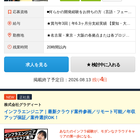
応募資格
■何らかの開発経験をお持ちの方（言語・フェーズ不問） ■学歴不問 ☆「運用保守経験しかない」「PMやPLに挑戦したいけど機会がない…」そんな方もOK！当社で経験を積んでいただけます！ ＼このような方
給与
★賞与年3回｜年6.3ヶ月分支給実績 【愛知・大阪】 月給25.5万円～35万円＋各種手当＋賞与年2回＋業績賞与 ※上記には一律の地域手当2.5万円を含みます 【東京】 月給27万円～35万円＋各
勤務地
★名古屋・東京・大阪の各拠点または各プロジェクト先での勤務となります （愛知、岐阜、東京、埼玉、千葉、神奈川、大阪、兵庫、京都など） ★U・Iターン歓迎！原則転勤なし ★リモートワーク対応案件もあり
残業時間
20時間以内
求人を見る
検討中に入れる
4
掲載終了予定日：
2026.08.13
残り
日
NEW
正社員
株式会社グラディート
インフラエンジニア｜最新クラウド案件参画／リモート可能／年収
アップ保証／案件選択OK！
あなたのインフラ経験が、モダンなクラウドキャ
リアの第一歩になる。