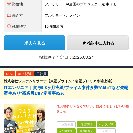
勤務地
フルリモートor全国のプロジェクト先 ◆リモート実施率93%（リモート／出社の頻度も自分で選べる） ◆UIターン歓迎！転勤なし ※(変更の範囲)上記を除く当社関連勤務地 ＼独立した評価機関による評価
働き方
フルリモートがメイン
残業時間
10時間以内
求人を見る
検討中に入れる
掲載終了予定日：
2026.08.24
NEW
終了間近
正社員
株式会社システムリサーチ【東証プライム・名証プレミア市場上場】
ITエンジニア｜賞与6.3ヶ月実績*プライム案件多数*AI/IoTなど先端
案件あり*残業月14h*定着率92%
“圧倒的”じゃなくていい。自分にちょうどいい働
き方を。
未経験歓迎
学歴不問
ベテランOK
完全週休2日
賞与複数月
面接1回