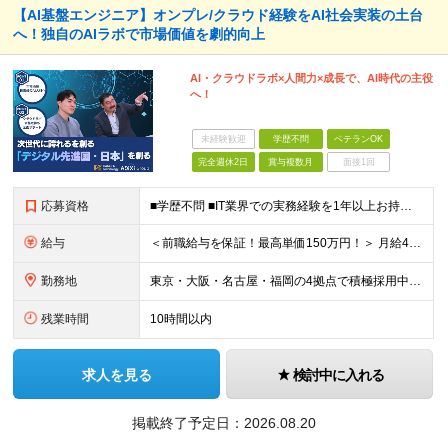
【AI基盤エンジニア】オンプレ/クラウド経験をAI社会実装の土台
へ！独自のAIラボで市場価値を劇的向上
AI・クラウドラボ×人間力×成長で、AI時代の主役
へ！
未経験歓迎
学歴不問
ベテランOK
完全週休2日
賞与複数月
面接1回
応募資格
■学歴不問 ■IT業界での実務経験を1年以上お持ちの方 ★経験した業務範囲／使用言語などの開発環境／前職での雇用形態は一切不問です！ 【設立4年目で440名に拡大中！】 年齢・経験も多様なメンバーが
給与
＜前職給与を保証！最高単価150万円！＞ 月給40万円～120万円+賞与 ◎入社した全員が年収UPしています！平均161万円UP！ ※経験・能力などを考慮の上、決定します。 ※上記給与には、月30
勤務地
東京・大阪・名古屋・福岡の4拠点で積極採用中。 ※転居を伴う転勤はなし。U・Iターン大歓迎！ ※本社または各拠点近郊のプロジェクト先での勤務となります。 ※プロジェクトにより、フルリモート相談可 【
残業時間
10時間以内
求人を見る
検討中に入れる
掲載終了予定日：
2026.08.20