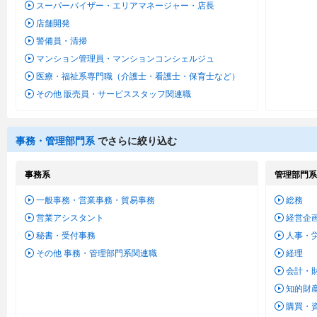
スーパーバイザー・エリアマネージャー・店長
店舗開発
警備員・清掃
マンション管理員・マンションコンシェルジュ
医療・福祉系専門職（介護士・看護士・保育士など）
その他 販売員・サービススタッフ関連職
事務・管理部門系
でさらに絞り込む
事務系
管理部門系
一般事務・営業事務・貿易事務
総務
営業アシスタント
経営企
秘書・受付事務
人事・
その他 事務・管理部門系関連職
経理
会計・
知的財
購買・