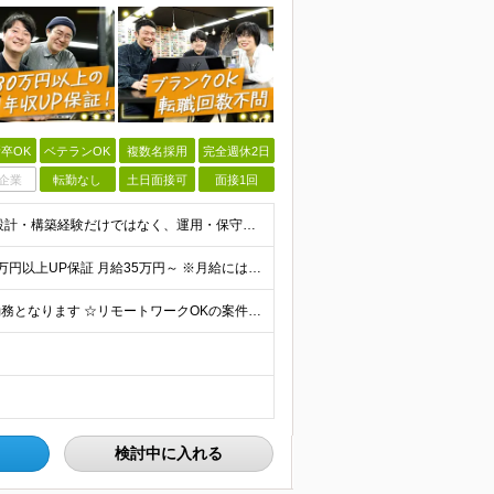
卒OK
ベテランOK
複数名採用
完全週休2日
企業
転勤なし
土日面接可
面接1回
◆何らかのインフラエンジニアの経験をお持ちの方 ┗設計・構築経験だけではなく、運用・保守経験があるという方も、お気軽にご応募ください！ ┗ブランク・転職回数は不問です！ ┗ネガティブな応募理由も歓迎で
★月給50万円以上の先輩も活躍中！ ★前職年収から80万円以上UP保証 月給35万円～ ※月給には固定残業代を含む(月20時間分/2万6000円～/超過分別途支給） ※残業がなくても上記支給(基本残
☆本社または東京都・神奈川県内プロジェクト先での勤務となります ☆リモートワークOKの案件も多数あります(応相談) ☆転居を伴う転勤はありません ☆九州地方、北陸地方、北海道からの転職者も多数在籍！/
検討中に入れる