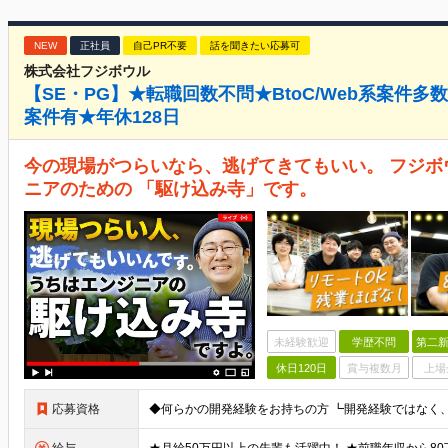
NEW
正社員
自己PR不要
話を聞きたい応募可
株式会社フジボウル
【SE・PG】★転職回数不問★BtoC/Web系案件多
案件有★年休128日
今の現場がつらいなら、逃げてきてもいい。 フジ
ニアのための 「駆け込み寺」です。
未経験歓迎
学歴不問
第二新
休日120日
賞与複数月
上場
応募資格