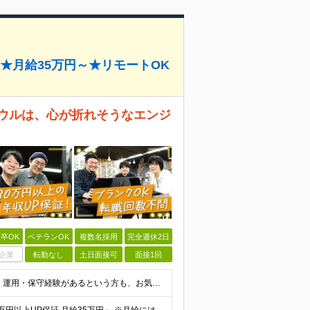
数★月給35万円～★リモートOK
ボウルは、心が折れそうなエンジ
卒OK
ベテランOK
複数名採用
完全週休2日
企業
転勤なし
土日面接可
面接1回
◆何らかの開発経験をお持ちの方 ┗開発経験ではなく、運用・保守経験があるという方も、お気軽にご応募ください！ ┗ブランク・転職回数は不問です！ ┗ネガティブな応募理由も歓迎です！ ※学歴不問 ☆活か