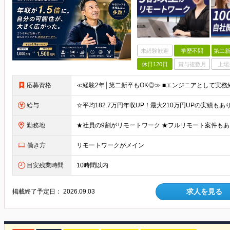
未経験歓迎
学歴不問
第二新
休日120日
賞与複数月
上場
応募資格
給与
勤務地
働き方
リモートワークがメイン
目安残業時間
10時間以内
求人を見る
掲載終了予定日：
2026.09.03