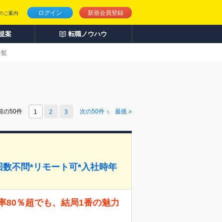
ログイン
新規会員登録
のご案内
人提案
転職ノウハウ
一覧
前の50件
次の
50
件
最後
1
2
3
回数不問*リモート可*入社時年
率80％超でも、結局1番の魅力