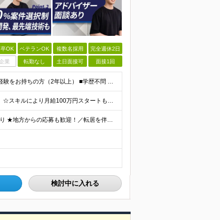
卒OK
ベテランOK
複数名採用
完全週休2日
企業
転勤なし
土日面接可
面接1回
≪経験2年│第二新卒もOK◎≫ ■エンジニアとして実務経験をお持ちの方（2年以上） ■学歴不問 ＼意欲重視の採用です／ 「経歴に自信がない」という方も、 "今後挑戦したいこと""スキルアップしたいこ
☆平均182.7万円年収UP！最大210万円UPの実績もあり ☆スキルにより月給100万円スタートも可能◎ 月給40万円～100万円＋決算賞与＋各種手当 ～給与イメージ～ ■経験2年以上…月給40
★社員の9割がリモートワーク ★フルリモート案件もあり ★地方からの応募も歓迎！／転居を伴う転勤なし 東京23区を中心としたプロジェクト先での勤務です。 ～～～～～～～～～～～ 【東京⇒地方へUタ
検討中に入れる