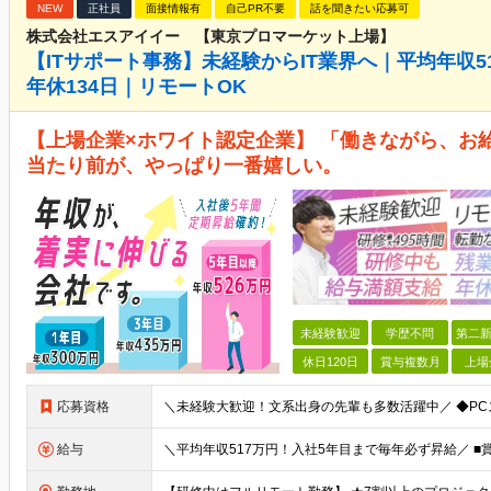
NEW
正社員
面接情報有
自己PR不要
話を聞きたい応募可
株式会社エスアイイー 【東京プロマーケット上場】
【ITサポート事務】未経験からIT業界へ｜平均年収
年休134日｜リモートOK
【上場企業×ホワイト認定企業】 「働きながら、お
当たり前が、やっぱり一番嬉しい。
未経験歓迎
学歴不問
第二新
休日120日
賞与複数月
上場
応募資格
給与