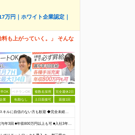
517万円｜ホワイト企業認定｜
給料も上がっていく。」 そんな
卒OK
ベテランOK
複数名採用
完全週休2日
企業
転勤なし
土日面接可
面接1回
＼未経験大歓迎！文系出身の先輩も多数活躍中／ ◆PCスキルに自信のない方も歓迎 ◆完全未経験OK ◆社会人デビューもOK ◆学歴不問 「働きながら少しずつ専門スキルを身につけたい」という意欲重視の採
＼平均年収517万円！入社5年目まで毎年必ず昇給／ ■賞与年3回 ■年収800万円以上も可 ■入社3年以上の平均年収469.2万円 月給23万2000円以上＋賞与年3回＋各種手当 ☆入社5年目まで最