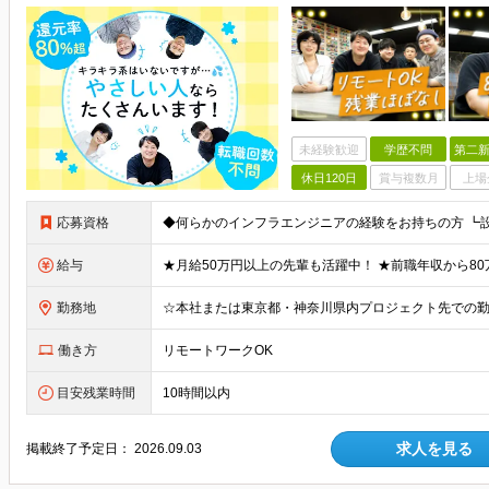
未経験歓迎
学歴不問
第二新
休日120日
賞与複数月
上場
応募資格
給与
勤務地
働き方
リモートワークOK
目安残業時間
10時間以内
求人を見る
掲載終了予定日：
2026.09.03