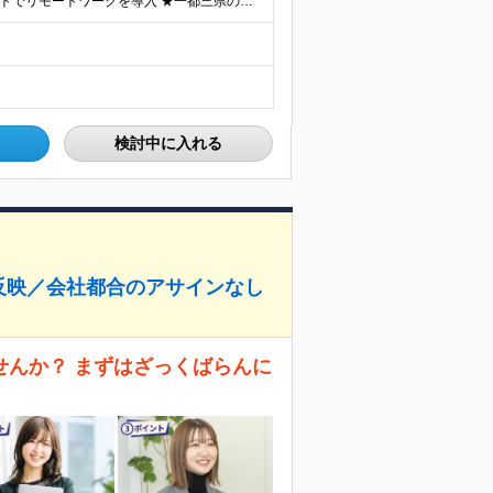
【研修中はフルリモート勤務】 ★7割以上のプロジェクトでリモートワークを導入 ★一都三県のプロジェクト先 ★転居を伴う転勤なし ＜プロジェクト先＞ 東京・神奈川・千葉・埼玉でのプロジェクト先にて勤務
検討中に入れる
反映／会社都合のアサインなし
せんか？ まずはざっくばらんに