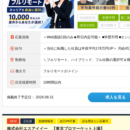
未経験歓迎
学歴不問
第二新
休日120日
賞与複数月
上場
応募資格
給与
勤務地
働き方
フルリモートがメイン
目安残業時間
10時間以内
求人を見る
掲載終了予定日：
2026.08.31
NEW
正社員
面接情報有
自己PR不要
話を聞きたい応募可
株式会社エスアイイー 【東京プロマーケット上場】