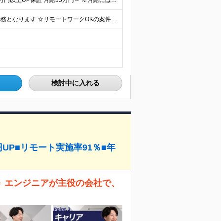
★月給50万円以上の先輩も活躍中！ ★前職年収から80万円以上UP保証 月給35万円～ ※月給には固定残業代を含む(月20時間分/2万6000円～/超過分別途支給） ※残業がなくても上記支給(基本残
☆本社または東京都・神奈川県内プロジェクト先での勤務となります ☆リモートワークOKの案件も多数あります(応相談) ☆転居を伴う転勤はありません ☆九州地方、北陸地方、北海道からの転職者も多数在籍！/
検討中に入れる
円UP■リモート実施率91％■年
＝＝ エンジニアが主役の会社で、