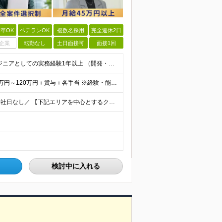
卒OK
ベテランOK
複数名採用
完全週休2日
企業
転勤なし
土日面接可
面接1回
＜Web面談1回のみ★即日内定可能＞ ■学歴不問 ■エンジニアとしての実務経験1年以上 （開発・インフラ・技術・工程など不問）
＜当社に転職した社員は年収平均178万円UP＞ 月給45万円～120万円＋賞与＋各手当 ※経験・能力などを考慮の上、決定します ※案件の契約内容（月単金など）や昇給、賞与額はすべてシステム上で開示し
＼フルリモート、ハイブリッド、フル出勤の選択可＆帰社日なし／ 【下記エリアを中心とするクライアント先または自宅にて勤務】 ■首都圏：東京・埼玉・千葉・神奈川 ■関西：大阪・兵庫・京都・滋賀・奈良・和
検討中に入れる