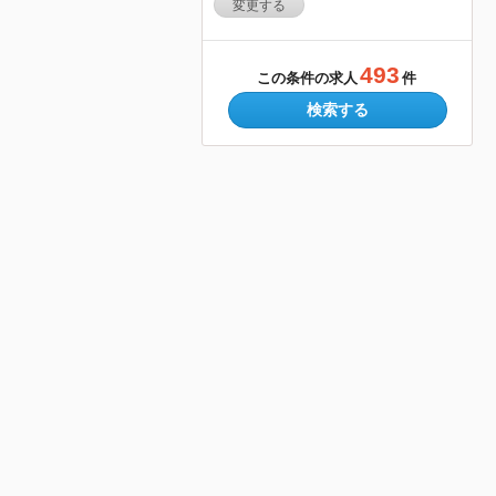
変更する
493
この条件の求人
件
検索する