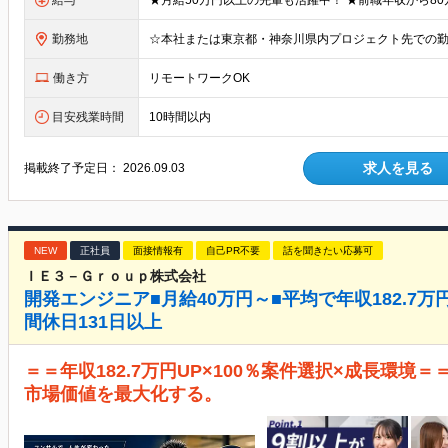
給与
勤務地
働き方
リモートワークOK
目安残業時間
10時間以内
求人を見る
掲載終了予定日：
2026.09.03
NEW
正社員
面接情報有
自己PR不要
話を聞きたい応募可
ＩＥ３－Ｇｒｏｕｐ株式会社
開発エンジニア■月給40万円～■平均で年収182.7万
間休⽇131⽇以上
＝＝年収182.7万円UP×100％案件選択×成長環境
市場価値を最大化する。