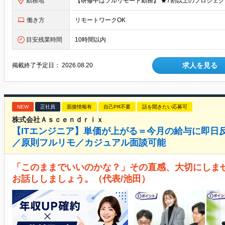
勤務地
働き方
リモートワークOK
目安残業時間
10時間以内
求人を見る
掲載終了予定日：
2026.08.20
NEW
正社員
面接情報有
自己PR不要
話を聞きたい応募可
株式会社Ａｓｃｅｎｄｒｉｘ
【ITエンジニア】単価が上がる＝今月の給与に即日
／原則フルリモ／カジュアル面談可能
「このままでいいのかな？」その直感、大切にしま
お話ししましょう。（代表/池田）