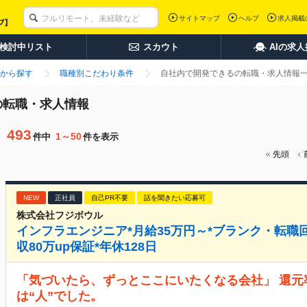
サイトマップ
ヘルプ
求人掲載
検討中リスト
スカウト
AIの求
から探す
職種別こだわり条件
自社内で開発できるの転職・求人情報
の転職・求人情報
493
1～50
件中
件を表示
先頭
NEW
正社員
自己PR不要
話を聞きたい応募可
株式会社フジボウル
インフラエンジニア*月給35万円～*ブランク・転職
収80万up保証*年休128日
「気づいたら、ずっとここにいたくなる会社」 還元
は“人”でした。