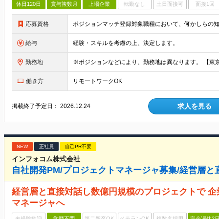
休日120日
賞与複数月
上場企業
転勤なし
土日面接可
面接1回
応募資格
給与
経験・スキルを考慮の上、決定します。
勤務地
働き方
リモートワークOK
求人を見る
掲載終了予定日：
2026.12.24
NEW
正社員
自己PR不要
インフォコム株式会社
自社開発PM/プロジェクトマネージャ募集/経営層と
経営層と直接対話し数億円規模のプロジェクトで 
マネージャへ
未経験歓迎
学歴不問
第二新卒OK
ベテランOK
複数名採用
完全週休2