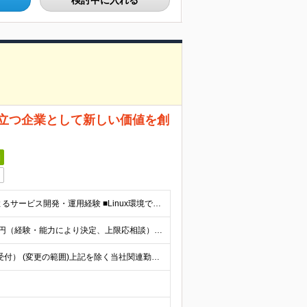
検討中に入れる
役立つ企業として新しい価値を創
日
■ITエンジニア実務経験5年以上 ■JavaまたはPythonによるサービス開発・運用経験 ■Linux環境での開発・運用経験 ■日本語能力試験N1レベルの日本語力 ■学歴不問 ＜こういった方を歓迎
■想定年収：500万円～750万円 基本給：28万円～40万円（経験・能力により決定、上限応相談） 残業代：1分単位で別途支給 昇給：年2回（4月・10月） 賞与：年2回（6月・12月） ■試用期間
東京都新宿区北新宿2-21-1 新宿フロントタワー（18階受付） (変更の範囲)上記を除く当社関連勤務地