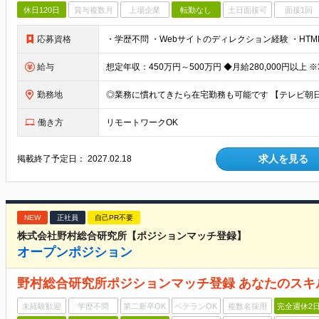
休日120日
賞与複数月
上場企業
転勤なし
土日面接可
面接1回
応募資格
給与
勤務地
働き方
リモートワークOK
求人を見る
掲載終了予定日：
2027.02.18
NEW
正社員
自己PR不要
株式会社野村総合研究所【ポジションマッチ登録】
オープンポジション
野村総合研究所ポジションマッチ登録 あなたのスキ
未経験歓迎
学歴不問
第二新卒OK
ベテランOK
複数名採用
完全週休2