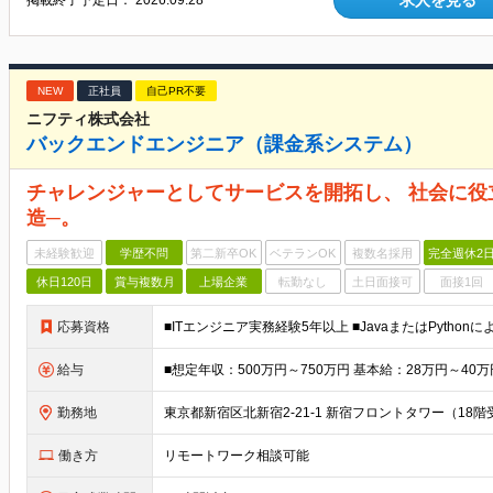
求人を見る
掲載終了予定日：
2026.09.28
NEW
正社員
自己PR不要
ニフティ株式会社
バックエンドエンジニア（課金系システム）
チャレンジャーとしてサービスを開拓し、 社会に
造─。
未経験歓迎
学歴不問
第二新卒OK
ベテランOK
複数名採用
完全週休2
休日120日
賞与複数月
上場企業
転勤なし
土日面接可
面接1回
応募資格
給与
勤務地
働き方
リモートワーク相談可能