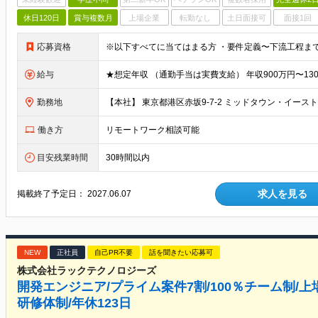
休日120日
賞与複数月
上場企業
転勤なし
土日面接可
面接1回
応募資格
給与
勤務地
働き方
リモートワーク相談可能
目安残業時間
30時間以内
求人を見る
掲載終了予定日：
2027.06.07
NEW
正社員
自己PR不要
話を聞きたい応募可
株式会社ラックテクノロジーズ
開発エンジニア/プライム案件7割/100％チーム制/上
研修体制/年休123日