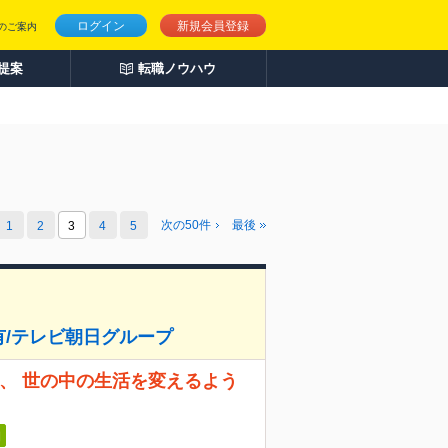
ログイン
新規会員登録
のご案内
人提案
転職ノウハウ
次の
50
件
最後
1
2
3
4
5
有/テレビ朝日グループ
し、 世の中の生活を変えるよう
日