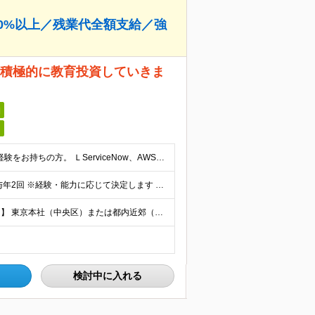
90%以上／残業代全額⽀給／強
 積極的に教育投資していきま
日
■学歴不問 ■ローコード・ノーコードでの一人称の開発経験をお持ちの方。 ＬServiceNow、AWS、OutSystems、 kintone、 Azureなどのスキルを想定。 ★ServiceNo
【想定年収422万〜750万円】 ⽉給29万7000以上＋賞与年2回 ※経験・能力に応じて決定します ※残業代は別途全額支給します ※試用期間3ヶ月（給与・待遇に差異はありません）
【リモートワーク可（担当案件による）・自社開発あり】 東京本社（中央区）または都内近郊（新宿・大手町・横浜・大宮・品川）・大阪市・新潟市などのプロジェクト先 ※勤務先は相談して決定します。 ※転勤は
検討中に入れる