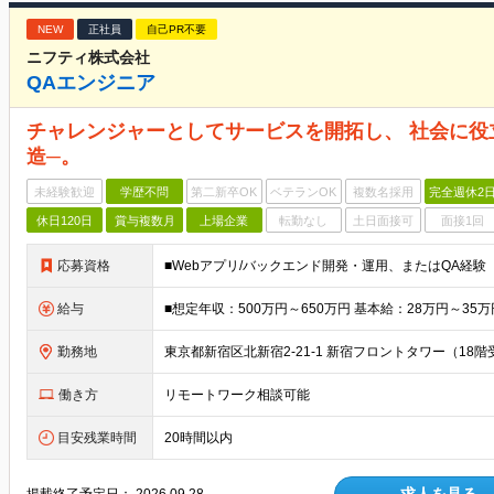
NEW
正社員
自己PR不要
ニフティ株式会社
QAエンジニア
チャレンジャーとしてサービスを開拓し、 社会に
造─。
未経験歓迎
学歴不問
第二新卒OK
ベテランOK
複数名採用
完全週休2
休日120日
賞与複数月
上場企業
転勤なし
土日面接可
面接1回
応募資格
給与
勤務地
働き方
リモートワーク相談可能
目安残業時間
20時間以内