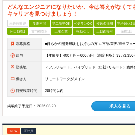
どんなエンジニアになりたいか、今は答えがなくて
キャリアを見つけましょう！
未経験歓迎
学歴不問
第二新卒OK
ベテランOK
複数名採用
完全週休2
休日120日
賞与複数月
上場企業
転勤なし
土日面接可
面接1回
応募資格
給与
勤務地
働き方
リモートワークがメイン
目安残業時間
20時間以内
求人を見る
掲載終了予定日：
2026.08.20
NEW
正社員