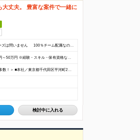
も大丈夫。 豊富な案件で一緒に
日
■何らかの開発経験をお持ちの方 ∟言語/業界/担当フェーズは問いません 100％チーム配属なので、サポート体制が整っています！ ■学歴不問 ＜こんな想いを抱えている方大歓迎です！当社で叶えましょ
【年俸制】400万円～600万円 【想定月収】33万3,350円～50万円 ※経験・スキル・保有資格などを考慮して決定します。 ※月額給与は年俸の12分の1を毎月支給します。 ※年俸には前払退職金、住
＜フルリモート、ハイブリッド（出社×リモート）案件多数！＞ ■本社／東京都千代田区平河町2丁目16番1号 平河町森タワー ※転居を伴う転勤はありません。 ■クライアント先（東京・神奈川・千葉・埼玉）
検討中に入れる