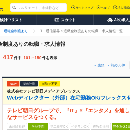
サイトマップ
ヘルプ
求人掲載
検討中リスト
スカウト
AIの求
退職金制度あり
IT・通信業界 × 退職金制度ありの転職・求人情報一覧
退職金制度ありの転職・求人情報
417
101～150
件中
件を表示
先頭
前の
50
件
NEW
契約社員
自己PR不要
株式会社テレビ朝日メディアプレックス
Webディレクター（外部）在宅勤務OK/フレックス
テレビ朝日グループで、『IT』×『エンタメ』を通
なサービスをつくる。
未経験歓迎
学歴不問
第二新卒OK
ベテランOK
複数名採用
完全週休2