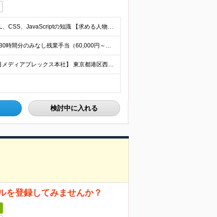
・学歴不問 ・Webサイトのディレクション経験 ・HTML、CSS、JavaScriptの知識 【求める人物像】 ・自分で何かを作り出して形にしていきたい方 ・何事にも積極的に取り組める方 ・人との
想定年収：450万円～500万円 ◆月給280,000円以上 ※30時間分のみなし残業手当（60,000円～）を含む。超過分は別途支給。 ※経験・年齢・能力・前職給を考慮の上、当社規定により決定します
◎業務に慣れてきたら在宅勤務も可能です 【テレビ朝日メディアプレックス本社】 東京都港区西麻布1-2-9 EXタワー7階 ※転勤はありません
検討中に入れる
ルを登録してみませんか？
日