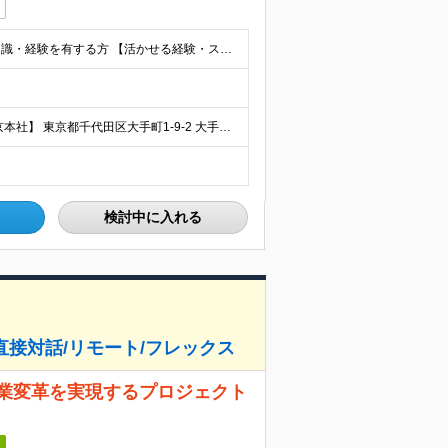
ポジションマッチ登録対象職種において、何かしらの知識・経験を有する方 【活かせる経験・スキル】 ポジションマッチ登録対象職種に関連する知識・経験 ※該当ポジションが数多く存在する為、様々な経験が
※ポジションなどにより、勤務地は異なります。 【東京本社】 東京都千代田区大手町1-9-2 大手町フィナンシャルシティ グランキューブ 【横浜総合センター】 横浜市西区みなとみらい4-4-1 横浜
検討中に入れる
直接対話/リモート/フレックス
企業変革を実現するプロジェクト
日