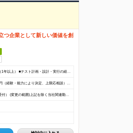
役立つ企業として新しい価値を創
日
■Webアプリ/バックエンド開発・運用、またはQA経験（1年以上） ■テスト計画・設計・実行の経験 ■JIRA、Redmine等での不具合管理経験 ■開発者・他部門とのコミュニケーション能力 ■学歴不
■想定年収：500万円～650万円 基本給：28万円～35万円（経験・能力により決定、上限応相談） 残業代：1分単位で別途支給 昇給：年2回（4月・10月） 賞与：年2回（6月・12月） ■試用期間
東京都新宿区北新宿2-21-1 新宿フロントタワー（18階受付） (変更の範囲)上記を除く当社関連勤務地