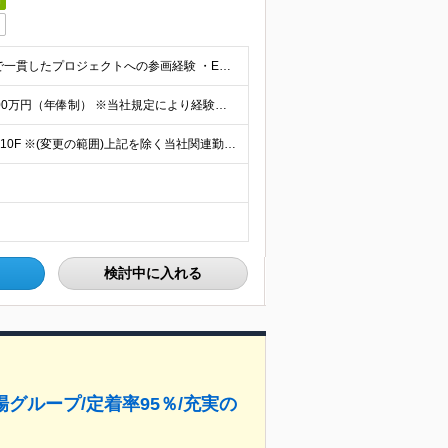
※以下すべてに当てはまる方 ・要件定義〜下流工程まで一貫したプロジェクトへの参画経験 ・ERP製品の導入経験 ・大規模プロジェクトのマネジメント経験
★想定年収 （通勤手当は実費支給） 年収900万円〜1300万円（年俸制） ※当社規定により経験とスキルに応じた処遇を提示させていただきます。 ※入社後3カ月間は試用期間です。 ※年俸制となります。
【本社】 東京都港区赤坂9-7-2 ミッドタウン・イースト10F ※(変更の範囲)上記を除く当社関連勤務地
検討中に入れる
場グループ/定着率95％/充実の