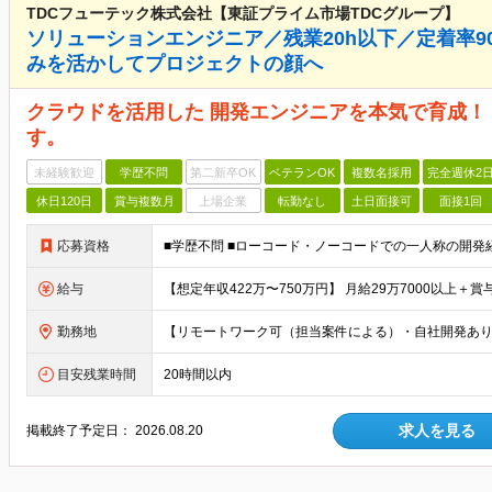
TDCフューテック株式会社【東証プライム市場TDCグループ】
ソリューションエンジニア／残業20h以下／定着率
みを活かしてプロジェクトの顔へ
クラウドを活用した 開発エンジニアを本気で育成！
す。
未経験歓迎
学歴不問
第二新卒OK
ベテランOK
複数名採用
完全週休2
休日120日
賞与複数月
上場企業
転勤なし
土日面接可
面接1回
応募資格
給与
勤務地
目安残業時間
20時間以内
求人を見る
掲載終了予定日：
2026.08.20