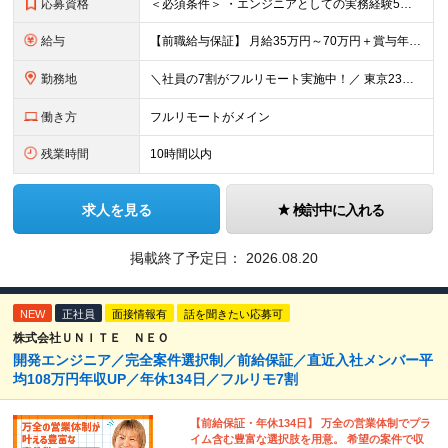
応募資格
＜必須条件＞ ・エンジニアとしての実務経験5年以上 ＜尚可条件＞ ・PM、PL経験 ・後輩指導やチームリーダーなど、何らかのリード経験 ※リーダー未経験の方のご応募も大歓迎です！ポテンシャル採用を
給与
【前職給与保証】 月給35万円～70万円＋賞与年2回＋各種手当 ※前職の給与・スキル・経験を考慮の上、決定いたします。 ※月給には固定残業代（月30時間分／5万円～10万円）を含みます。超過分は別途
勤務地
＼社員の7割がフルリモート実施中！／ 東京23区内など1都3県を中心としたプロジェクト先での勤務となります。 ※勤務地は希望を考慮します ≪本社≫ 東京都渋谷区恵比寿南1丁目3番7号 隅越ビル5階
働き方
フルリモートがメイン
残業時間
10時間以内
求人を見る
検討中に入れる
掲載終了予定日：
2026.08.20
NEW
正社員
面接情報有
話を聞きたい応募可
株式会社ＵＮＩＴＥ ＮＥＯ
開発エンジニア／完全案件選択制／前給保証／直近入社メンバー平
均108万円年収UP／年休134日／フルリモ7割
【前給保証・年休134日】 万全の営業体制でプラ
イム含む豊富な選択肢を用意。 希望の案件で収