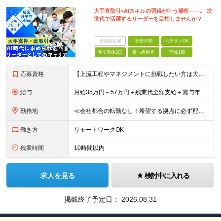
大手直取引×AIスキルの習得が叶う場所――。 次
世代で活躍するリーダーを目指しませんか？
未経験歓迎
学歴不問
ベテランOK
完全週休2日
賞与複数月
面接1回
応募資格
【上流工程やマネジメントに挑戦したい方は大歓迎です！】 ★インフラエンジニアとしての実務経験をお持ちの方 ★上記に加え、下記いずれかに該当する方 ・チームのリーダー／サブリーダーの経験をお持ちの方 ・
給与
月給35万円～57万円＋残業代全額支給＋賞与年3.45ヵ月(リーダー経験者) 月給32万円～43万円＋残業代全額支給＋賞与年3.45ヵ月(実務経験者) 入社時想定年収： 490万円～798万円(リー
勤務地
≪会社都合の転勤なし！希望する拠点に必ず配属します。新潟Uターン・Iターン大歓迎！≫ 首都圏(東京、神奈川、千葉、埼玉)または新潟市、長岡市周辺のお客様先または各拠点での勤務となります。 ■東京支社
働き方
リモートワークOK
残業時間
10時間以内
求人を見る
検討中に入れる
掲載終了予定日：
2026.08.31