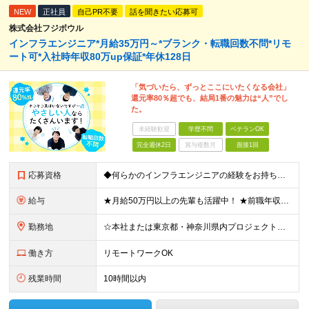
NEW
正社員
自己PR不要
話を聞きたい応募可
株式会社フジボウル
インフラエンジニア*月給35万円～*ブランク・転職回数不問*リモ
ート可*入社時年収80万up保証*年休128日
「気づいたら、ずっとここにいたくなる会社」
還元率80％超でも、結局1番の魅力は“人”でし
た。
未経験歓迎
学歴不問
ベテランOK
完全週休2日
賞与複数月
面接1回
応募資格
◆何らかのインフラエンジニアの経験をお持ちの方 ┗設計・構築経験だけではなく、運用・保守経験があるという方も、お気軽にご応募ください！ ┗ブランク・転職回数は不問です！ ┗ネガティブな応募理由も歓迎で
給与
★月給50万円以上の先輩も活躍中！ ★前職年収から80万円以上UP保証 月給35万円～ ※月給には固定残業代を含む(月20時間分/2万6000円～/超過分別途支給） ※残業がなくても上記支給(基本残
勤務地
☆本社または東京都・神奈川県内プロジェクト先での勤務となります ☆リモートワークOKの案件も多数あります(応相談) ☆転居を伴う転勤はありません ☆九州地方、北陸地方、北海道からの転職者も多数在籍！/
働き方
リモートワークOK
残業時間
10時間以内