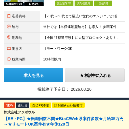
完全週休2日
賞与複数月
面接1回
応募資格
【20代～60代まで幅広い世代のエンジニアが活躍してます】 ■学歴不問 ■転職回数不問 ■開発経験（年数不問）をお持ちの方
給与
当社では【単価連動型給与】を導入！ 参画案件の契約単価に連動して給与が決定。 還元率は単価の【70％～80％】と東証プライム上場グループとして高水準です！（社会保険料・教育コスト含む） ■関東：月給
勤務地
【全国47都道府県】に大型プロジェクトあり！ 主要勤務地： 北海道/宮城県/栃木県/埼玉県/千葉県/東京都/神奈川県/愛知県/大阪府/京都府/兵庫県/広島県/福岡県/熊本県 ※勤務エリアは、あなたの
働き方
リモートワークOK
残業時間
10時間以内
求人を見る
検討中に入れる
掲載終了予定日：
2026.08.20
NEW
正社員
自己PR不要
話を聞きたい応募可
株式会社フジボウル
【SE・PG】★転職回数不問★BtoC/Web系案件多数★月給35万円
～★リモートOK案件有★年休128日