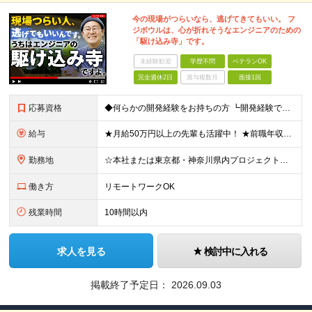
今の現場がつらいなら、逃げてきてもいい。 フ
ジボウルは、心が折れそうなエンジニアのための
「駆け込み寺」です。
未経験歓迎
学歴不問
ベテランOK
完全週休2日
賞与複数月
面接1回
応募資格
◆何らかの開発経験をお持ちの方 ┗開発経験ではなく、運用・保守経験があるという方も、お気軽にご応募ください！ ┗ブランク・転職回数は不問です！ ┗ネガティブな応募理由も歓迎です！ ※学歴不問 ☆活か
給与
★月給50万円以上の先輩も活躍中！ ★前職年収から80万円以上UP保証 月給35万円～ ※月給には固定残業代を含む(月20時間分/2万6000円～/超過分別途支給） ※残業がなくても上記支給(基本残
勤務地
☆本社または東京都・神奈川県内プロジェクト先での勤務となります ☆リモートワークOKの案件も多数あります(応相談) ☆転居を伴う転勤はありません ☆九州地方、北陸地方、北海道からの転職者も多数在籍！/
働き方
リモートワークOK
残業時間
10時間以内
求人を見る
検討中に入れる
掲載終了予定日：
2026.09.03