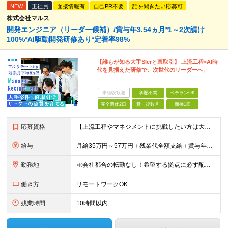
NEW
正社員
面接情報有
自己PR不要
話を聞きたい応募可
株式会社マルス
開発エンジニア（リーダー候補）/賞与年3.54ヵ月*1～2次請け
100%*AI駆動開発研修あり*定着率98%
【誰もが知る大手SIerと直取引】 上流工程×AI時
代を見据えた研修で、次世代のリーダーへ。
未経験歓迎
学歴不問
ベテランOK
完全週休2日
賞与複数月
面接1回
応募資格
【上流工程やマネジメントに挑戦したい方は大歓迎です！】 ★開発エンジニアとしての実務経験をお持ちの方 ★上記に加え、下記いずれかに該当する方 ・チームのリーダー／サブリーダーの経験をお持ちの方 ・教育
給与
月給35万円～57万円＋残業代全額支給＋賞与年3.45ヵ月(リーダー経験者) 月給32万円～43万円＋残業代全額支給＋賞与年3.45ヵ月(実務経験者) 入社時想定年収： 490万円～798万円(リー
勤務地
≪会社都合の転勤なし！希望する拠点に必ず配属します。新潟Uターン・Iターン大歓迎！≫ 首都圏(東京、神奈川、千葉、埼玉)または新潟市、長岡市周辺のお客様先または各拠点での勤務となります。 ■東京支社
働き方
リモートワークOK
残業時間
10時間以内