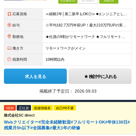
完全週休2日
賞与複数月
面接1回
応募資格
≪経験2年│第二新卒もOK◎≫ ■エンジニアとして実務経験をお持ちの方（2年以上） ■学歴不問 ＼意欲重視の採用です／ 「経歴に自信がない」という方も、 "今後挑戦したいこと""スキルアップしたいこ
給与
☆平均182.7万円年収UP！最大210万円UPの実績もあり ☆スキルにより月給100万円スタートも可能◎ 月給40万円～100万円＋決算賞与＋各種手当 ～給与イメージ～ ■経験2年以上…月給40
勤務地
★社員の9割がリモートワーク ★フルリモート案件もあり ★地方からの応募も歓迎！／転居を伴う転勤なし 東京23区を中心としたプロジェクト先での勤務です。 ～～～～～～～～～～～ 【東京⇒地方へUタ
働き方
リモートワークがメイン
残業時間
10時間以内
求人を見る
検討中に入れる
掲載終了予定日：
2026.09.03
NEW
正社員
面接情報有
自己PR不要
株式会社SC direct
Webクリエイター#完全未経験歓迎#フルリモートOK#年休130日#
残業月5h以下#全国募集#最大1年の研修