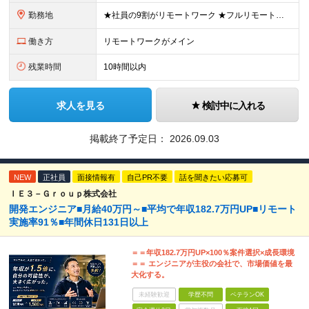
勤務地
★社員の9割がリモートワーク ★フルリモート案件もあり ★地方からの応募も歓迎！／転居を伴う転勤なし 東京23区を中心としたプロジェクト先での勤務です。 ◎東京⇒地方へUターンし、フルリモ勤務 ◎
働き方
リモートワークがメイン
残業時間
10時間以内
求人を見る
検討中に入れる
掲載終了予定日：
2026.09.03
NEW
正社員
面接情報有
自己PR不要
話を聞きたい応募可
ＩＥ３－Ｇｒｏｕｐ株式会社
開発エンジニア■月給40万円～■平均で年収182.7万円UP■リモート
実施率91％■年間休⽇131⽇以上
＝＝年収182.7万円UP×100％案件選択×成長環境
＝＝ エンジニアが主役の会社で、市場価値を最
大化する。
未経験歓迎
学歴不問
ベテランOK