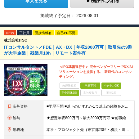
求人を見る
検討中に入れる
掲載終了予定日：
2026.08.31
NEW
正社員
面接情報有
自己PR不要
株式会社ITSO
ITコンサルタント／FDE｜AX・DX｜年収2000万可｜取引先の9割
が大手企業｜残業月10h｜リモート案件有
＜IPO準備進行中＞ 完全ベンダーフリーでDX/AI
ソリューションを提供する、 新時代のコンサル
ティング。
未経験歓迎
学歴不問
ベテランOK
完全週休2日
賞与複数月
面接1回
応募資格
■学歴不問 ■以下のいずれか1つ以上の経験をお持ちの方 ・ITプロジェクトで、PMやPLとして顧客折衝・上流工程・マネジメントなどの経験がある方 ・ITコンサルタントとしての実務経験がある方 ≪以下
給与
★想定年収800万円～最大2000万円可 ★前職給与を考慮 ★ストックオプション付与あり（IPO間近） ★昇給制度あり ┗入社6カ月後に3％以上の昇給があります。その後、業績に合わせて適宜、昇給します
勤務地
本社・プロジェクト先（東京都23区・横浜・川崎・千葉・埼玉が中心）いずれかでの勤務となります（常駐は全体の1割程度！） 《本社》東京都港区虎ノ門3-5-1 虎ノ門37森ビル12F ※(変更の範囲)