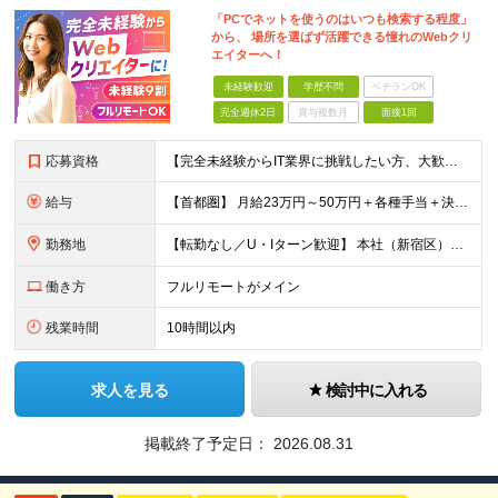
「PCでネットを使うのはいつも検索する程度」
から、 場所を選ばず活躍できる憧れのWebクリ
エイターへ！
未経験歓迎
学歴不問
ベテランOK
完全週休2日
賞与複数月
面接1回
応募資格
【完全未経験からIT業界に挑戦したい方、大歓迎！】 ●応募年齢制限：34歳まで（若年層の長期キャリア形成を図るため） ★学歴不問・転職回数不問 ★第二新卒・社会人デビューOK 【こんな方を求めていま
給与
【首都圏】 月給23万円～50万円＋各種手当＋決算賞与 【大阪】 月給22万円～50万円＋各種手当＋決算賞与 【愛知】 月給21.5万円～50万円＋各種手当＋決算賞与 【福岡・宮城】 月給20万
勤務地
【転勤なし／U・Iターン歓迎】 本社（新宿区）、大阪支店、名古屋支店または東京都・神奈川県・千葉県・埼玉県・愛知県・大阪府・福岡県をはじめ、全国のプロジェクト先 ※ご希望を最大限考慮して配属先を決定
働き方
フルリモートがメイン
残業時間
10時間以内
求人を見る
検討中に入れる
掲載終了予定日：
2026.08.31