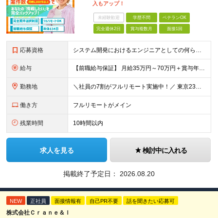
入もアップ！
未経験歓迎
学歴不問
ベテランOK
完全週休2日
賞与複数月
面接1回
応募資格
システム開発におけるエンジニアとしての何らかの実務経験（年数不問） ※要件定義、基本設計、詳細設計、製造、検証、運用保守 少しでも実務経験があれば、まずは気軽にエントリーしてみてください！ ／／／／
給与
【前職給与保証】 月給35万円～70万円＋賞与年2回＋各種手当 ※前職の給与・スキル・経験を考慮の上、決定いたします。 ※月給には固定残業代（月30時間分／5万円～10万円）を含みます。超過分は別途
勤務地
＼社員の7割がフルリモート実施中！／ 東京23区内など1都3県を中心としたプロジェクト先での勤務となります。 ※勤務地は希望を考慮します ≪本社≫ 東京都渋谷区恵比寿南1丁目3番7号 隅越ビル5階
働き方
フルリモートがメイン
残業時間
10時間以内
求人を見る
検討中に入れる
掲載終了予定日：
2026.08.20
NEW
正社員
面接情報有
自己PR不要
話を聞きたい応募可
株式会社Ｃｒａｎｅ＆Ｉ