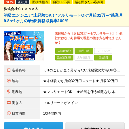
NEW
正社員
面接情報有
自己PR不要
話を聞きたい応募可
株式会社Ｃｒａｎｅ＆Ｉ
初級エンジニア*未経験OK！*フルリモートOK*月給32万～*残業月
9.8h*1ヶ月の研修*資格取得率100％
未経験から【月給32万〜＆フルリモート】！ 他
社にはない好待遇で理想の働き方を叶えません
か？
未経験歓迎
学歴不問
ベテランOK
完全週休2日
賞与複数月
面接1回
応募資格
＼ITのことが全く分からない未経験の方もOK◎／≪ポテンシャル採用実施中≫ ★未経験OK！フリータからの正社員デビューもOK！ ★学歴不問 ≪こんな方にピッタリです！≫ ◎未経験から本気でエンジニア
給与
★未経験でも月給32万円スタート★ 月収32万円～35万円＋各種手当（資格手当だけで毎月15万の上乗せ実績あり！） ★資格手当豊富！1資格につき最大3万円支給 ★功績手当の導入で、毎月のお給与に上乗
勤務地
★フルリモートOK！ ★転居を伴う転勤なし 本社またはプロジェクト先にて勤務いただきます！ ※プロジェクト先は一都三県及び23区内がメイン 【本社】 東京都新宿区神楽坂1-2 研究社英語センタービ
働き方
フルリモートがメイン
残業時間
10時間以内