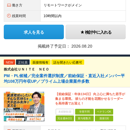
働き方
リモートワークがメイン
残業時間
10時間以内
求人を見る
検討中に入れる
掲載終了予定日：
2026.08.20
NEW
正社員
面接情報有
話を聞きたい応募可
株式会社ＵＮＩＴＥ ＮＥＯ
PM・PL候補／完全案件選択制度／前給保証・直近入社メンバー平
均108万円年収UP／プライム上場企業案件多数
【前給保証・年休134日】 向上心に満ちた若手が
集まる環境。 彼らの才能を花開かせるリーダー
を高待遇でお迎え！
未経験歓迎
学歴不問
ベテランOK
完全週休2日
賞与複数月
面接1回