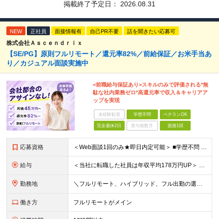
掲載終了予定日：
2026.08.31
NEW
正社員
面接情報有
自己PR不要
話を聞きたい応募可
株式会社Ａｓｃｅｎｄｒｉｘ
【SE/PG】原則フルリモート／還元率82%／前給保証／お米手当あ
り／カジュアル面談実施中
<前職給与保証あり>スキルのみで評価される*無
駄な社内業務ゼロ*高還元率で収入＆キャリアア
ップを実現
未経験歓迎
学歴不問
ベテランOK
完全週休2日
賞与複数月
面接1回
応募資格
＜Web面談1回のみ★即日内定可能＞ ■学歴不問 ■エンジニアとしての実務経験1年以上 （開発・インフラ・技術・工程など不問）
給与
＜当社に転職した社員は年収平均178万円UP＞ 月給45万円～120万円＋賞与＋各手当 ※経験・能力などを考慮の上、決定します ※案件の契約内容（月単金など）や昇給、賞与額はすべてシステム上で開示し
勤務地
＼フルリモート、ハイブリッド、フル出勤の選択可＆帰社日なし／ 【下記エリアを中心とするクライアント先または自宅にて勤務】 ■首都圏：東京・埼玉・千葉・神奈川 ■関西：大阪・兵庫・京都・滋賀・奈良・和
働き方
フルリモートがメイン