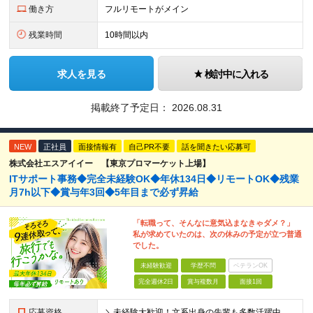
働き方
フルリモートがメイン
残業時間
10時間以内
求人を見る
検討中に入れる
掲載終了予定日：
2026.08.31
NEW
正社員
面接情報有
自己PR不要
話を聞きたい応募可
株式会社エスアイイー 【東京プロマーケット上場】
ITサポート事務◆完全未経験OK◆年休134日◆リモートOK◆残業
月7h以下◆賞与年3回◆5年目まで必ず昇給
「転職って、そんなに意気込まなきゃダメ？」
私が求めていたのは、次の休みの予定が立つ普通
でした。
未経験歓迎
学歴不問
ベテランOK
完全週休2日
賞与複数月
面接1回
応募資格
＼未経験大歓迎！文系出身の先輩も多数活躍中／ ◆PCスキルに自信のない方も歓迎 ◆完全未経験OK ◆社会人デビューもOK ◆学歴不問 ＊*こんなアナタにオススメです*＊ ◇事務職に興味があるが、給与