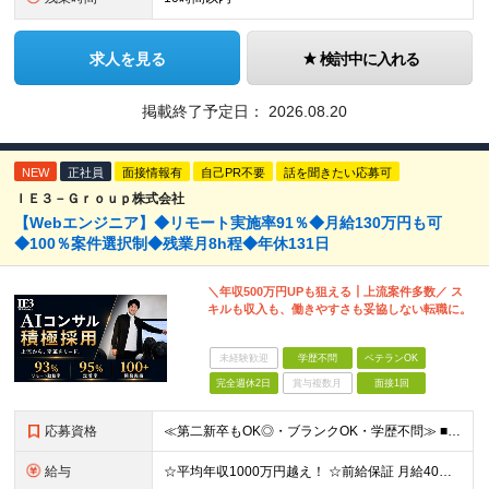
求人を見る
検討中に入れる
掲載終了予定日：
2026.08.20
NEW
正社員
面接情報有
自己PR不要
話を聞きたい応募可
ＩＥ３－Ｇｒｏｕｐ株式会社
【Webエンジニア】◆リモート実施率91％◆月給130万円も可
◆100％案件選択制◆残業月8h程◆年休131日
＼年収500万円UPも狙える┃上流案件多数／ ス
キルも収入も、働きやすさも妥協しない転職に。
未経験歓迎
学歴不問
ベテランOK
完全週休2日
賞与複数月
面接1回
応募資格
≪第二新卒もOK◎・ブランクOK・学歴不問≫ ■エンジニアとして実務経験をお持ちの方（2年以上） ＼意欲重視の採用です／ 「経歴に自信がない」という方も、 ”今後挑戦したいこと""スキルアップしたい
給与
☆平均年収1000万円越え！ ☆前給保証 月給40万円〜140万円＋決算賞与＋各種手当 ※経験・能力を考慮し、当社規定により加給・優遇します ※月給には固定残業代（6万9,000円～18万6,00