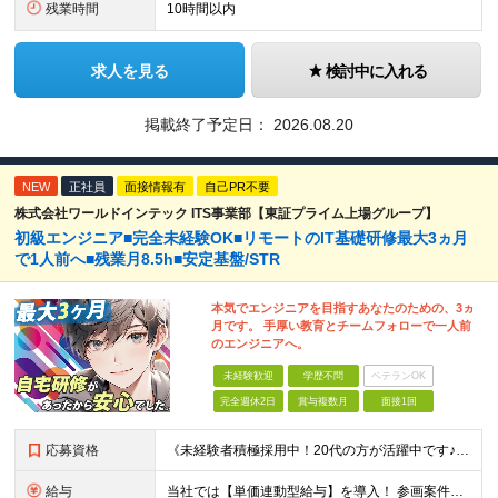
残業時間
10時間以内
求人を見る
検討中に入れる
掲載終了予定日：
2026.08.20
NEW
正社員
面接情報有
自己PR不要
株式会社ワールドインテック ITS事業部【東証プライム上場グループ】
初級エンジニア■完全未経験OK■リモートのIT基礎研修最大3ヵ月
で1人前へ■残業月8.5h■安定基盤/STR
本気でエンジニアを目指すあなたのための、3ヵ
月です。 手厚い教育とチームフォローで一人前
のエンジニアへ。
未経験歓迎
学歴不問
ベテランOK
完全週休2日
賞与複数月
面接1回
応募資格
《未経験者積極採用中！20代の方が活躍中です♪》 ◎約4割が実務未経験入社！ ■学歴・職歴は一切問いません！ ■第二新卒の方もお気軽にご相談ください♪ ■入社してから数年は、転勤の可能性があります
給与
当社では【単価連動型給与】を導入！ 参画案件の契約単価に連動して給与が決定。 還元率は単価の【70％～80％】と東証プライム上場グループとして高水準です！（社会保険料・教育コスト含む） ■関東：月給