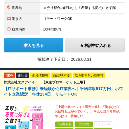
勤務地
≪会社都合の転勤なし！希望する拠点に必ず配属します。新潟Uターン・Iターン大歓迎！≫ 首都圏(東京、神奈川、千葉、埼玉)または新潟市、長岡市周辺のお客様先または各拠点での勤務となります。 ■東京支社
働き方
リモートワークOK
残業時間
10時間以内
求人を見る
検討中に入れる
掲載終了予定日：
2026.08.31
NEW
正社員
面接情報有
自己PR不要
話を聞きたい応募可
株式会社エスアイイー 【東京プロマーケット上場】
【ITサポート事務】未経験からIT業界へ｜平均年収517万円｜ホワ
イト企業認定｜年休134日｜リモートOK
【上場企業×ホワイト認定企業】 「働きながら、
お給料も上がっていく。」 そんな当たり前が、
やっぱり一番嬉しい。
未経験歓迎
学歴不問
ベテランOK