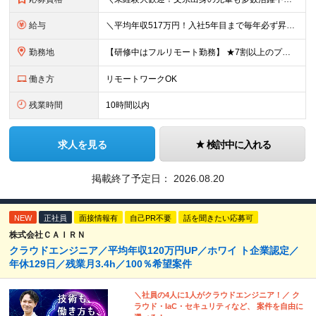
給与
＼平均年収517万円！入社5年目まで毎年必ず昇給／ ■賞与年3回 ■年収800万円以上も可 ■入社3年以上の平均年収469.2万円 月給23万2000円以上＋賞与年3回＋各種手当 ☆入社5年目まで最
勤務地
【研修中はフルリモート勤務】 ★7割以上のプロジェクトでリモートワークを導入 ★一都三県のプロジェクト先 ★転居を伴う転勤なし ＜プロジェクト先＞ 東京・神奈川・千葉・埼玉でのプロジェクト先にて勤務
働き方
リモートワークOK
残業時間
10時間以内
求人を見る
検討中に入れる
掲載終了予定日：
2026.08.20
NEW
正社員
面接情報有
自己PR不要
話を聞きたい応募可
株式会社ＣＡＩＲＮ
クラウドエンジニア／平均年収120万円UP／ホワイ ト企業認定／
年休129日／残業月3.4h／100％希望案件
＼社員の4人に1人がクラウドエンジニア！／ ク
ラウド・IaC・セキュリティなど、 案件を自由に