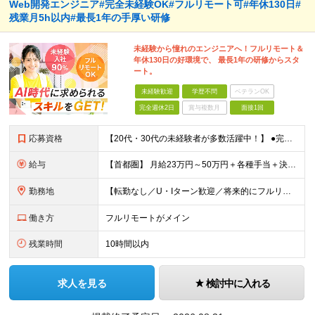
Web開発エンジニア#完全未経験OK#フルリモート可#年休130日#
残業月5h以内#最長1年の手厚い研修
未経験から憧れのエンジニアへ！フルリモート＆
年休130日の好環境で、 最長1年の研修からスタ
ート。
未経験歓迎
学歴不問
ベテランOK
完全週休2日
賞与複数月
面接1回
応募資格
【20代・30代の未経験者が多数活躍中！】 ●完全未経験、第二新卒、既卒、フリーターの方大歓迎！ ●学歴・職歴・転職回数・ブランク一切不問 ※34歳までの方（若年層の長期キャリア形成を図るため） ★
給与
【首都圏】 月給23万円～50万円＋各種手当＋決算賞与 【大阪】 月給22万円～50万円＋各種手当＋決算賞与 【愛知】 月給21.5万円～50万円＋各種手当＋決算賞与 【福岡・宮城】 月給20万
勤務地
【転勤なし／U・Iターン歓迎／将来的にフルリモートOK】 本社（新宿区）、大阪支店、名古屋支店または東京都・神奈川県・千葉県・埼玉県・愛知県・大阪府・福岡県をはじめ、全国のプロジェクト先 ※ご希望を
働き方
フルリモートがメイン
残業時間
10時間以内
求人を見る
検討中に入れる