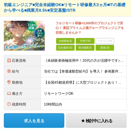
初級エンジニア■完全未経験OK■リモート研修最大3ヵ月■ITの基礎
から学べる■残業月8.5h■安定基盤/STR
フルリモート研修×3,000件のプロジェクトで安
心！ 東証プライム上場グループでエンジニアを
目指しませんか？
未経験歓迎
学歴不問
ベテランOK
完全週休2日
賞与複数月
面接1回
応募資格
《未経験者積極採用中！20代の方が活躍中です♪》 ◎約4割が実務未経験入社！ ■学歴・職歴は一切問いません！ ■第二新卒の方もお気軽にご相談ください♪ ■入社してから数年は、転勤の可能性があります
給与
当社では【単価連動型給与】を導入！ 参画案件の契約単価に連動して給与が決定。 還元率は単価の【70％～80％】と東証プライム上場グループとして高水準です！（社会保険料・教育コスト含む） ■関東：月給
勤務地
【全国45都道府県】に大型プロジェクトあり！※ 四国・沖縄を除く 主要勤務地： 北海道/宮城県/栃木県/埼玉県/千葉県/東京都/神奈川県/愛知県/大阪府/京都府/兵庫県/広島県/福岡県/熊本県 ※勤
働き方
リモートワークOK
残業時間
10時間以内
求人を見る
検討中に入れる