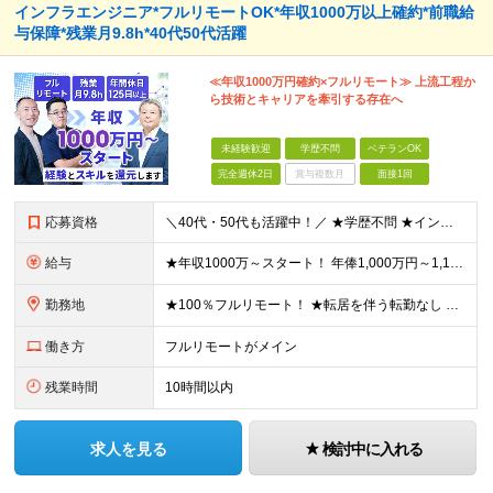
インフラエンジニア*フルリモートOK*年収1000万以上確約*前職給
与保障*残業月9.8h*40代50代活躍
≪年収1000万円確約×フルリモート≫ 上流工程か
ら技術とキャリアを牽引する存在へ
未経験歓迎
学歴不問
ベテランOK
完全週休2日
賞与複数月
面接1回
応募資格
＼40代・50代も活躍中！／ ★学歴不問 ★インフラエンジニアの経験を5年以上お持ちの方 ≪こんな方にピッタリです！≫ ◎自身の市場価値を正当に評価してほしい ◎今より年収をアップさせたい ◎多彩な
給与
★年収1000万～スタート！ 年俸1,000万円～1,162万8,000円（12分割） ※経験・スキルを考慮の上決定します ※上記金額には固定残業代（月30h分・158,400円～184,000円
勤務地
★100％フルリモート！ ★転居を伴う転勤なし 本社またはプロジェクト先にて勤務いただきます！ ※プロジェクト先は一都三県及び23区内がメイン 【本社】 東京都新宿区神楽坂1-2 研究社英語センタ
働き方
フルリモートがメイン
残業時間
10時間以内
求人を見る
検討中に入れる