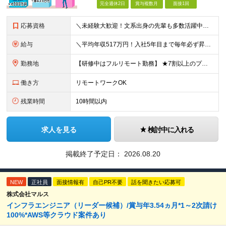
完全週休2日
賞与複数月
面接1回
応募資格
＼未経験大歓迎！文系出身の先輩も多数活躍中／ ◆PCスキルに自信のない方も歓迎 ◆完全未経験OK ◆社会人デビューもOK ◆学歴不問 「働きながら少しずつ専門スキルを身につけたい」という意欲重視の採
給与
＼平均年収517万円！入社5年目まで毎年必ず昇給／ ■賞与年3回 ■年収800万円以上も可 ■入社3年以上の平均年収469.2万円 月給23万2000円以上＋賞与年3回＋各種手当 ☆入社5年目まで最
勤務地
【研修中はフルリモート勤務】 ★7割以上のプロジェクトでリモートワークを導入 ★一都三県のプロジェクト先 ★転居を伴う転勤なし ＜プロジェクト先＞ 東京・神奈川・千葉・埼玉でのプロジェクト先にて勤務
働き方
リモートワークOK
残業時間
10時間以内
求人を見る
検討中に入れる
掲載終了予定日：
2026.08.20
NEW
正社員
面接情報有
自己PR不要
話を聞きたい応募可
株式会社マルス
インフラエンジニア（リーダー候補）/賞与年3.54ヵ月*1～2次請け
100%*AWS等クラウド案件あり