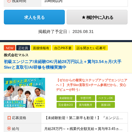
残業時間
10時間以内
求人を見る
検討中に入れる
掲載終了予定日：
2026.08.31
NEW
正社員
面接情報有
自己PR不要
話を聞きたい応募可
株式会社マルス
初級エンジニア/未経験OK/月給28万円以上＋賞与3.54ヵ月/大手
SIerと直取引/AI研修を積極実施中
【ゼロからの着実なステップアップでエンジニア
へ！】 大手SIer直取引×チーム参画だから、安心
デビューが叶う♪
未経験歓迎
学歴不問
ベテランOK
完全週休2日
賞与複数月
面接1回
応募資格
【未経験歓迎！第二新卒も歓迎！】 『エンジニアになりたい』意欲があれば歓迎です！ 以下のような方も尚歓迎です！ ・学生時代に情報系の学部で学んでいた方 ・ITスクールや独学でプログラミングを学んだこ
給与
月給28万円～＋残業代全額支給＋賞与年3.45ヵ月(東京) 月給25万円～＋残業代全額支給＋賞与年3.45ヵ月(新潟・長岡) 入社時想定年収： 392万円～ (東京) 350万円～ (新潟・長岡)