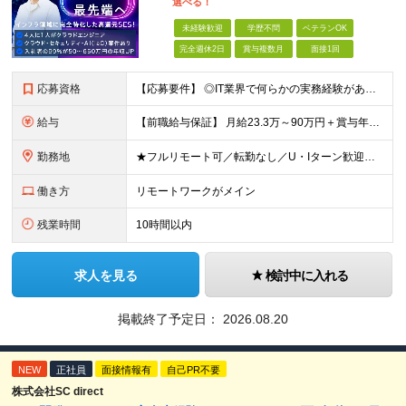
選べる！
未経験歓迎
学歴不問
ベテランOK
完全週休2日
賞与複数月
面接1回
応募資格
【応募要件】 ◎IT業界で何らかの実務経験がある方 └2～3ヶ月の実務経験のある方は歓迎します！ 例）PCキッティングやモバイル通信基地局の業務経験者など インフラエンジニアとして経験のある方は、
給与
【前職給与保証】 月給23.3万～90万円＋賞与年2回＋インセンティブ ★年収1000万円以上の実績あり！ ※上記月給には月20～30時間分（2万9,300円～21万7,900円）の固定残業代を含み
勤務地
★フルリモート可／転勤なし／U・Iターン歓迎★ ◎勤務地は相談の上、ご自宅近くに調整します！ 【勤務地】 本社、または東京／埼玉／千葉／神奈川／愛知／仙台のクライアント先 ◎完全在宅（フルリモート）
働き方
リモートワークがメイン
残業時間
10時間以内
求人を見る
検討中に入れる
掲載終了予定日：
2026.08.20
NEW
正社員
面接情報有
自己PR不要
株式会社SC direct