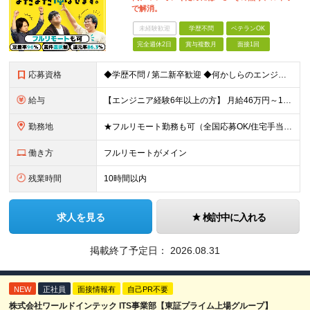
で解消。
未経験歓迎
学歴不問
ベテランOK
完全週休2日
賞与複数月
面接1回
応募資格
◆学歴不問 / 第二新卒歓迎 ◆何かしらのエンジニア経験をお持ちの方 （言語・期間・フェーズ不問） 経験浅めの方も遠慮なくご応募ください！ ■入社前Q＆A ────── ◎実力に見合った報酬が手に
給与
【エンジニア経験6年以上の方】 月給46万円～100万円（固定残業代含む） ※上記月給には月30時間分の固定残業代（月8万7,400円～月19万円）を含む。超過分は全額支給。 【エンジニア経験4年以
勤務地
★フルリモート勤務も可（全国応募OK/住宅手当を支給します） ※案件によって常駐が必要になる場合があります。 ※希望がない限り、転勤はありません ※U・Iターン歓迎 ★ルトラの社員は全国各地で活躍中
働き方
フルリモートがメイン
残業時間
10時間以内
求人を見る
検討中に入れる
掲載終了予定日：
2026.08.31
NEW
正社員
面接情報有
自己PR不要
株式会社ワールドインテック ITS事業部【東証プライム上場グループ】