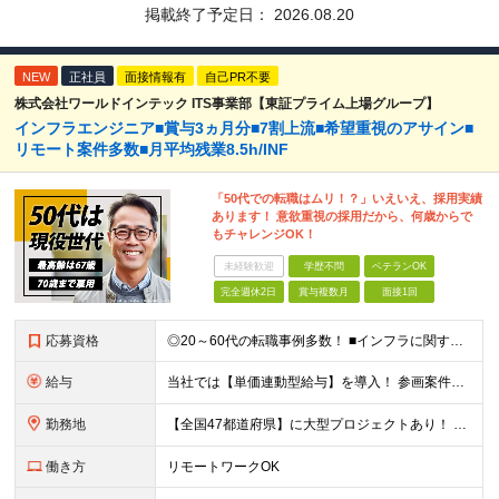
掲載終了予定日：
2026.08.20
NEW
正社員
面接情報有
自己PR不要
株式会社ワールドインテック ITS事業部【東証プライム上場グループ】
インフラエンジニア■賞与3ヵ月分■7割上流■希望重視のアサイン■
リモート案件多数■月平均残業8.5h/INF
「50代での転職はムリ！？」いえいえ、採用実績
あります！ 意欲重視の採用だから、何歳からで
もチャレンジOK！
未経験歓迎
学歴不問
ベテランOK
完全週休2日
賞与複数月
面接1回
応募資格
◎20～60代の転職事例多数！ ■インフラに関する何らかのご経験 ■学歴不問/転職回数は一切不問！
給与
当社では【単価連動型給与】を導入！ 参画案件の契約単価に連動して給与が決定。 還元率は単価の【70％～80％】と東証プライム上場グループとして高水準です！（社会保険料・教育コスト含む） ■関東：月給
勤務地
【全国47都道府県】に大型プロジェクトあり！ 主要勤務地： 北海道/宮城県/栃木県/埼玉県/千葉県/東京都/神奈川県/愛知県/大阪府/京都府/兵庫県/広島県/福岡県/熊本県 ※勤務エリアは、あなたの
働き方
リモートワークOK