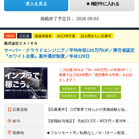
求人を見る
検討中に入れる
掲載終了予定日：
2026.09.03
NEW
正社員
面接情報有
自己PR不要
話を聞きたい応募可
株式会社ＣＡＩＲＮ
サーバー・クラウドエンジニア／平均年収120万円UP／厚労省認定
『ホワイト企業』案件選択制度／年休129日
＼入社後 99％が『50～650万円』の年収UP！／
面接では入社5年間の「想定案件＆年収」をお伝
えします！
未経験歓迎
学歴不問
ベテランOK
完全週休2日
賞与複数月
面接1回
応募資格
【応募要件】 ◎IT業界で何らかの実務経験がある方 └2～3ヶ月の実務経験のある方は歓迎します！ 例）PCキッティングやモバイル通信基地局の業務経験者など インフラエンジニアとして経験のある方は、
給与
【前職給与保証】 月給23.3万～90万円＋賞与年2回＋インセンティブ ★年収1000万円以上の実績あり！ ※上記月給には月20～30時間分（2万9,300円～21万7,900円）の固定残業代を含み
勤務地
★フルリモート可／転勤なし／U・Iターン歓迎★ ◎勤務地は相談の上、ご自宅近くに調整します！ 【勤務地】 本社、または東京／埼玉／千葉／神奈川／愛知／仙台のクライアント先 ◎完全在宅（フルリモート）