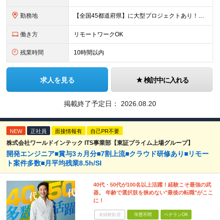
勤務地
【全国45都道府県】に大型プロジェクトあり！※ 四国・沖縄を除く 主要勤務地： 北海道/宮城県/栃木県/埼玉県/千葉県/東京都/神奈川県/愛知県/大阪府/京都府/兵庫県/広島県/福岡県/熊本県 ※勤
働き方
リモートワークOK
残業時間
10時間以内
求人を見る
検討中に入れる
掲載終了予定日：
2026.08.20
NEW
正社員
面接情報有
自己PR不要
株式会社ワールドインテック ITS事業部【東証プライム上場グループ】
開発エンジニア■賞与3ヵ月分■7割上流■クラウド研修あり■リモー
ト案件多数■月平均残業8.5h/SI
40代・50代が100名以上活躍！経験こそ最強の武
器。 年齢で選択肢を狭めない"最後の転職"がここ
に！
未経験歓迎
学歴不問
ベテランOK