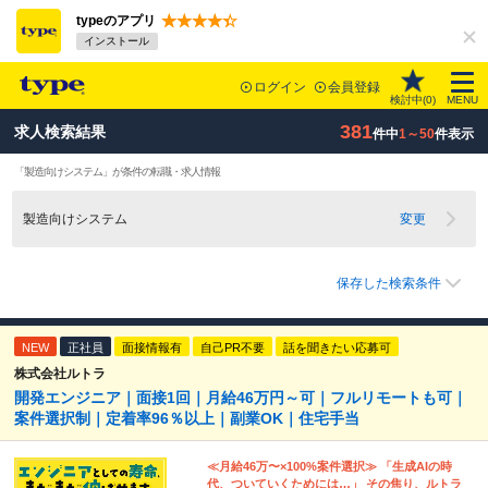
typeのアプリ
インストール
ログイン
会員登録
検討中(
0
)
MENU
381
求人検索結果
件中
1～50
件表示
「製造向けシステム」が条件の転職・求人情報
製造向けシステム
変更
保存した検索条件
NEW
正社員
面接情報有
自己PR不要
話を聞きたい応募可
株式会社ルトラ
開発エンジニア｜面接1回｜月給46万円～可｜フルリモートも可｜
案件選択制｜定着率96％以上｜副業OK｜住宅手当
≪月給46万〜×100%案件選択≫ 「生成AIの時
代、ついていくためには…」 その焦り、ルトラ