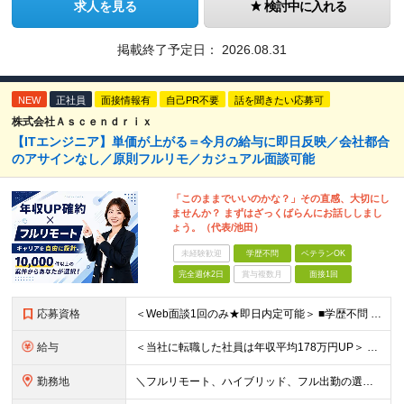
求人を見る
検討中に入れる
掲載終了予定日：
2026.08.31
NEW
正社員
面接情報有
自己PR不要
話を聞きたい応募可
株式会社Ａｓｃｅｎｄｒｉｘ
【ITエンジニア】単価が上がる＝今月の給与に即日反映／会社都合
のアサインなし／原則フルリモ／カジュアル面談可能
「このままでいいのかな？」その直感、大切にし
ませんか？ まずはざっくばらんにお話ししまし
ょう。（代表/池田）
未経験歓迎
学歴不問
ベテランOK
完全週休2日
賞与複数月
面接1回
応募資格
＜Web面談1回のみ★即日内定可能＞ ■学歴不問 ■エンジニアとしての実務経験1年以上 （開発・インフラ・技術・工程など不問）
給与
＜当社に転職した社員は年収平均178万円UP＞ 月給45万円～120万円＋賞与＋各手当 ※経験・能力などを考慮の上、決定します ※案件の契約内容（月単金など）や昇給、賞与額はすべてシステム上で開示し
勤務地
＼フルリモート、ハイブリッド、フル出勤の選択可＆帰社日なし／ 【下記エリアを中心とするクライアント先または自宅にて勤務】 ■首都圏：東京・埼玉・千葉・神奈川 ■関西：大阪・兵庫・京都・滋賀・奈良・和