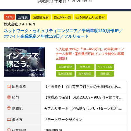
掲載終了予定日：
2026.08.31
NEW
正社員
面接情報有
自己PR不要
話を聞きたい応募可
株式会社ＣＡＩＲＮ
ネットワーク・セキュリティエンジニア／平均年収120万円UP／
ホワイト企業認定／年休129日／フルリモート
＼入社後 99％が『50～650万円』の年収UP！／
チーム参画・案件選択可能 インフラ特化の高還
元SES！
未経験歓迎
学歴不問
ベテランOK
完全週休2日
賞与複数月
面接1回
応募資格
【応募要件】 ◎IT業界で何らかの実務経験がある方 └2～3ヶ月の実務経験のある方は歓迎します！ 例）PCキッティングやモバイル通信基地局の業務経験者など インフラエンジニアとしてご経験のある方は、
給与
【前職給与保証】 月給23.3万～90万円＋賞与年2回＋インセンティブ ★年収1000万円以上の実績あり！ ※上記月給には月20～30時間分（2万9,300円～21万7,900円）の固定残業代を含み
勤務地
★フルリモート可／転勤なし／U・Iターン歓迎★ ◎勤務地は相談の上、ご自宅近くに調整します！ 【勤務地】 本社、または東京／埼玉／千葉／神奈川／愛知／仙台のクライアント先 ◎完全在宅（フルリモート）
働き方
リモートワークがメイン
残業時間
10時間以内