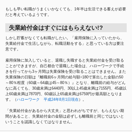
もしも早い転職がうまくいかなくても、1年半は生活できる蓄えが必要
だと考えているようです。
失業給付金はすぐにはもらえない!?
しかし貯蓄がなくても転職がしたい。「雇用保険に入っていたから、
失業給付金で生活しながら、転職活動をする」と思っている方は要注
意です。
雇用保険に加入していると、退職し失職すると失業給付金を受け取る
ことができますが、自己都合で退職した場合は、ハローワークで手続
きを行ってから3ヶ月間は失業保険を受け取ることはできません。また
失業保険の日額は『離職前6ヶ月間の給与額÷180で算出した金額の50
～80％程度（60歳～64歳は45～80％）』となり、離職前の給与がどん
なに高くても、30歳未満は6440円、30以上45歳未満は7155円、45歳以
上60歳未満は7870円、60歳以上65歳未満は6759円が最高額となりま
す。（
ハローワーク 平成24年8月1日現在
）。
「失業給付金があるから大丈夫」と思われがちですが、もらえない期
間があること、失業給付金の金額は必ずしも離職前と同じではないと
いうことを認識しなくてはなりません。