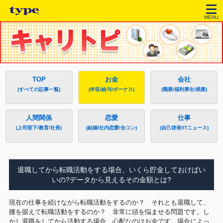
MENU
TOP
お金
会社
(すべての記事一覧)
(年収/給与/ボーナス)
(職業/福利厚生/残業)
人間関係
恋愛
仕事
(上司部下/教育/社長)
(結婚/社内恋愛/合コン)
(自己啓発/ITニュース)
退職してから転職活動をする場合、いくら貯金しておけばい
いの?データから見えるその金額とは?
現在の仕事を続けながら転職活動をするのか？ それとも退職して、
腰を据えて転職活動をするのか？ 非常に頭を悩ませる問題です。し
かし退職をしてから活動する場合、心配なのはお金です。場合によっ