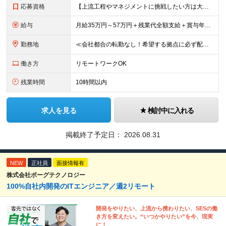
応募資格
【上流工程やマネジメントに挑戦したい方は大歓迎です！】 ★インフラエンジニアとしての実務経験をお持ちの方 ★上記に加え、下記いずれかに該当する方 ・チームのリーダー／サブリーダーの経験をお持ちの方 ・
給与
月給35万円～57万円＋残業代全額支給＋賞与年3.45ヵ月(リーダー経験者) 月給32万円～43万円＋残業代全額支給＋賞与年3.45ヵ月(実務経験者) 入社時想定年収： 490万円～798万円(リー
勤務地
≪会社都合の転勤なし！希望する拠点に必ず配属します。新潟Uターン・Iターン大歓迎！≫ 首都圏(東京、神奈川、千葉、埼玉)または新潟市、長岡市周辺のお客様先または各拠点での勤務となります。 ■東京支社
働き方
リモートワークOK
残業時間
10時間以内
求人を見る
検討中に入れる
掲載終了予定日：
2026.08.31
NEW
正社員
面接情報有
株式会社ボーグテクノロジー
100%自社内開発のITエンジニア／週2リモート
開発をやりたい、上流から携わりたい、SESの働
き方を変えたい。“いつかやりたい”を今、現実
に！