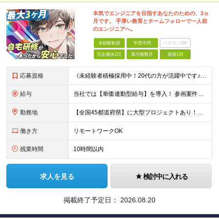
本気でエンジニアを目指すあなたのための、3ヵ
月です。 手厚い教育とチームフォローで一人前
のエンジニアへ。
未経験歓迎
学歴不問
ベテランOK
完全週休2日
賞与複数月
面接1回
応募資格
《未経験者積極採用中！20代の方が活躍中です♪》 ◎約4割が実務未経験入社！ ■学歴・職歴は一切問いません！ ■第二新卒の方もお気軽にご相談ください♪ ■入社してから数年は、転勤の可能性があります
給与
当社では【単価連動型給与】を導入！ 参画案件の契約単価に連動して給与が決定。 還元率は単価の【70％～80％】と東証プライム上場グループとして高水準です！（社会保険料・教育コスト含む） ■関東：月給
勤務地
【全国45都道府県】に大型プロジェクトあり！※ 四国・沖縄を除く 主要勤務地： 北海道/宮城県/栃木県/埼玉県/千葉県/東京都/神奈川県/愛知県/大阪府/京都府/兵庫県/広島県/福岡県/熊本県 ※勤
働き方
リモートワークOK
残業時間
10時間以内
求人を見る
検討中に入れる
掲載終了予定日：
2026.08.20