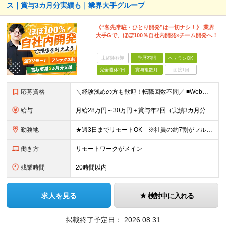
ス｜賞与3カ月分実績も｜業界大手グループ
《“客先常駐・ひとり開発”は一切ナシ！》 業界
大手Gで、ほぼ100％自社内開発×チーム開発へ！
未経験歓迎
学歴不問
ベテランOK
完全週休2日
賞与複数月
面接1回
応募資格
＼経験浅めの方も歓迎！転職回数不問／ ■Web系システム開発の経験をお持ちの方（言語、工程、年数不問） ■学歴不問 ◎まずはお会いすることを大切にしています！ 「経歴に自信がない…」そんな方もまずは
給与
月給28万円～30万円＋賞与年2回（実績3カ月分）＋住宅・家族手当 ※経験・年齢・能力を考慮し、当社規定により決定します。 ※試用期間3カ月（給与、待遇に差異はありません） ※残業代は全額支給いたしま
勤務地
★週3日までリモートOK ※社員の約7割がフルに活用中 ★駅チカで通勤快適！ ■東京本社 東京都台東区上野6丁目16番地22号 上野TGビル4階 ※(変更の範囲)上記を除く当社関連勤務地
働き方
リモートワークがメイン
残業時間
20時間以内
求人を見る
検討中に入れる
掲載終了予定日：
2026.08.31