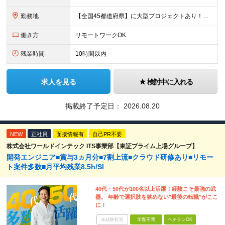
勤務地
【全国45都道府県】に大型プロジェクトあり！※ 四国・沖縄を除く 主要勤務地： 北海道/宮城県/栃木県/埼玉県/千葉県/東京都/神奈川県/愛知県/大阪府/京都府/兵庫県/広島県/福岡県/熊本県 ※勤
働き方
リモートワークOK
残業時間
10時間以内
求人を見る
検討中に入れる
掲載終了予定日：
2026.08.20
NEW
正社員
面接情報有
自己PR不要
株式会社ワールドインテック ITS事業部【東証プライム上場グループ】
開発エンジニア■賞与3ヵ月分■7割上流■クラウド研修あり■リモー
ト案件多数■月平均残業8.5h/SI
40代・50代が100名以上活躍！経験こそ最強の武
器。 年齢で選択肢を狭めない"最後の転職"がここ
に！
未経験歓迎
学歴不問
ベテランOK