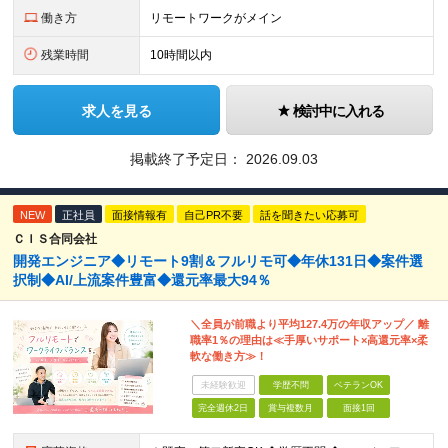
働き方
リモートワークがメイン
残業時間
10時間以内
求人を見る
検討中に入れる
掲載終了予定日：
2026.09.03
NEW
正社員
面接情報有
自己PR不要
話を聞きたい応募可
ＣＩＳ合同会社
開発エンジニア◆リモート9割＆フルリモ可◆年休131日◆案件選
択制◆AI/上流案件豊富◆還元率最大94％
＼全員が前職より平均127.4万の年収アップ／ 離
職率1％の理由は≪手厚いサポート×高還元率×柔
軟な働き方≫！
未経験歓迎
学歴不問
ベテランOK
完全週休2日
賞与複数月
面接1回