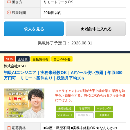
働き方
リモートワークOK
残業時間
20時間以内
求人を見る
検討中に入れる
掲載終了予定日：
2026.08.31
NEW
正社員
面接情報有
自己PR不要
株式会社ITSO
初級AIエンジニア｜実務未経験OK｜AIツール使い放題｜年収500
万円可｜リモート案件あり｜残業月平均10h
＜クライアントの9割が大手上場企業＞ 業務を効
率化・自動化する、時代に求められるスキルを身
につけよう。
未経験歓迎
学歴不問
ベテランOK
完全週休2日
賞与複数月
面接1回
応募資格
■学歴・職歴不問 ■実務未経験OK ★なんらかのプログラミングを学習した方（独学/スクールなどは不問）を歓迎します！ ┗Python、Java、Javascript、VBA、GASなど ≪以下のよう