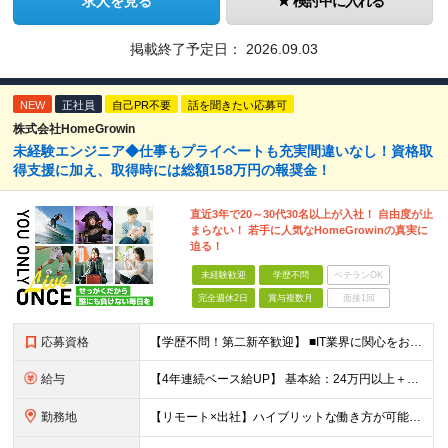
求人を見る
検討中に入れる
掲載終了予定日：
2026.09.03
NEW
正社員
自己PR不要
話を聞きたい応募可
株式会社HomeGrowin
未経験エンジニア◆仕事もプライベートも充実間違いなし！資格取
得支援に加え、取得時には総額158万円の報奨金！
直近3年で20～30代30名以上が入社！ 自由度が止
まらない！ 若手に人気なHomeGrowinの真実に
迫る！
未経験歓迎
学歴不問
ベテランOK
完全週休2日
賞与複数月
面接1回
応募資格
【学歴不問！第二新卒歓迎】 ■IT業界に関心をお持ちの方 【IT業界未経験者の方へ】 ITエンジニアという仕事は、パソコンの前でずっとにらめっこを しているイメージがありますが、意外とそうではないん
給与
【4年連続ベース給UP】 基本給：24万円以上＋残業代(全額)＋各種手当 ※みなし残業なし ※基本給は経験や前職の給与を十分に考慮します ※交通費別途支給 ※6ヶ月間の試用期間があります（給与・待遇は
勤務地
【リモート×出社】ハイブリットな働き方が可能！ 東京、神奈川のプロジェクト先 ■本社 神奈川県横浜市神奈川区栄町3-12 パシフィックマークス横浜イースト6F ■事業所(東京都最寄駅のみ記載) サ