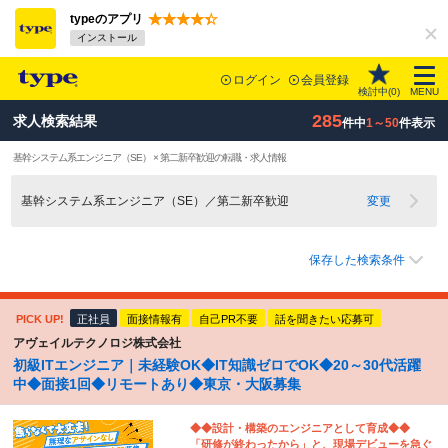
typeのアプリ
インストール
ログイン
会員登録
検討中(
0
)
MENU
285
求人検索結果
件中
1～50
件表示
基幹システム系エンジニア（SE） × 第二新卒歓迎の転職・求人情報
基幹システム系エンジニア（SE）／第二新卒歓迎
変更
保存した検索条件
PICK UP!
正社員
面接情報有
自己PR不要
話を聞きたい応募可
アヴェイルテクノロジ株式会社
初級ITエンジニア｜未経験OK◆IT知識ゼロでOK◆20～30代活躍
中◆面接1回◆リモートあり◆東京・大阪募集
◆◆設計・構築のエンジニアとして育成◆◆
「研修が終わったから」と、現場デビューを急ぐ