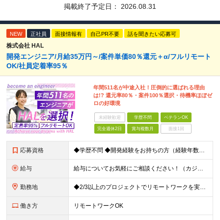
掲載終了予定日：
2026.08.31
NEW
正社員
面接情報有
自己PR不要
話を聞きたい応募可
株式会社 HAL
開発エンジニア/月給35万円～/案件単価80％還元＋α/フルリモート
OK/社員定着率95％
年間511名が中途入社！圧倒的に選ばれる理由
は!? 還元率80％・案件100％選択・待機率ほぼゼ
ロの好環境
未経験歓迎
学歴不問
ベテランOK
完全週休2日
賞与複数月
面接1回
応募資格
◆学歴不問 ◆開発経験をお持ちの方（経験年数不問） ＜こんな方は大歓迎！＞ ◎今の収入をもっと増やしたい ◎もっと上流の案件で活躍したい ◎将来のキャリアにつながる案件に携わりたい ◎自分のやりたい
給与
給与についてお気軽にご相談ください！（カジュアル面談可能） 月給35万円～＋各種手当＋賞与2回 ※固定残業代は、時間外労働の有無に関わらず40時間分を87,500円～支給 ※超過分は別途支給 ※試用
勤務地
◆2/3以上のプロジェクトでリモートワークを実施中！ ≪自社拠点≫ ・東京本社／東京都千代田区丸の内二丁目6番1号 丸の内パークビルディング6階 ・関西支社／⼤阪府⼤阪市中央区安⼟町2-3-13 ⼤
働き方
リモートワークOK