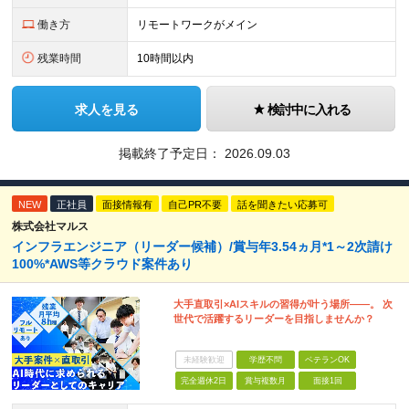
働き方
リモートワークがメイン
残業時間
10時間以内
求人を見る
検討中に入れる
掲載終了予定日：
2026.09.03
NEW
正社員
面接情報有
自己PR不要
話を聞きたい応募可
株式会社マルス
インフラエンジニア（リーダー候補）/賞与年3.54ヵ月*1～2次請け
100%*AWS等クラウド案件あり
大手直取引×AIスキルの習得が叶う場所――。 次
世代で活躍するリーダーを目指しませんか？
未経験歓迎
学歴不問
ベテランOK
完全週休2日
賞与複数月
面接1回