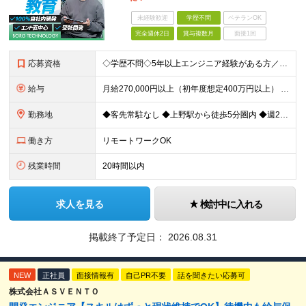
未経験歓迎
学歴不問
ベテランOK
完全週休2日
賞与複数月
面接1回
応募資格
◇学歴不問◇5年以上エンジニア経験がある方／人柄重視の採用です 必須条件―MUST― ■5年以上エンジニア経験がある方 ■C#、Java、Node.js、VB.NETを使った実務経験がある方 《
給与
月給270,000円以上（初年度想定400万円以上） ※ご経験やスキル、前職給等を考慮して給与額を決定します。 ※試用期間は3ヶ月間となります。期間中の待遇に変更はありません。 ★社員の昇給率はほ
勤務地
◆客先常駐なし ◆上野駅から徒歩5分圏内 ◆週2回のリモートワーク実施中 ◆転勤なし 上野の各オフィスでの勤務となります。 ￣￣￣￣￣￣￣￣￣￣￣￣￣￣￣￣￣ ＜本社＞ 東京都台東区上野7-2-8
働き方
リモートワークOK
残業時間
20時間以内
求人を見る
検討中に入れる
掲載終了予定日：
2026.08.31
NEW
正社員
面接情報有
自己PR不要
話を聞きたい応募可
株式会社ＡＳＶＥＮＴＯ