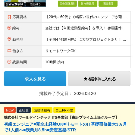
完全週休2日
賞与複数月
面接1回
応募資格
【20代～60代まで幅広い世代のエンジニアが活躍してます】 ■学歴不問 ■転職回数不問 ■開発経験（年数不問）をお持ちの方
給与
当社では【単価連動型給与】を導入！ 参画案件の契約単価に連動して給与が決定。 還元率は単価の【70％～80％】と東証プライム上場グループとして高水準です！（社会保険料・教育コスト含む） ■関東：月給
勤務地
【全国47都道府県】に大型プロジェクトあり！ 主要勤務地： 北海道/宮城県/栃木県/埼玉県/千葉県/東京都/神奈川県/愛知県/大阪府/京都府/兵庫県/広島県/福岡県/熊本県 ※勤務エリアは、あなたの
働き方
リモートワークOK
残業時間
10時間以内
求人を見る
検討中に入れる
掲載終了予定日：
2026.08.20
NEW
正社員
面接情報有
自己PR不要
株式会社ワールドインテック ITS事業部【東証プライム上場グループ】
初級エンジニア■完全未経験OK■リモートのIT基礎研修最大3ヵ月
で1人前へ■残業月8.5h■安定基盤/STR