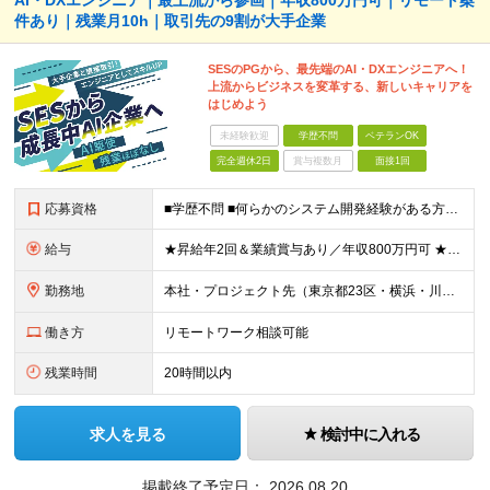
AI・DXエンジニア｜最上流から参画｜年収800万円可｜リモート案
件あり｜残業月10h｜取引先の9割が大手企業
SESのPGから、最先端のAI・DXエンジニアへ！
上流からビジネスを変革する、新しいキャリアを
はじめよう
未経験歓迎
学歴不問
ベテランOK
完全週休2日
賞与複数月
面接1回
応募資格
■学歴不問 ■何らかのシステム開発経験がある方（言語不問） ※プログラミング経験1年～程度の経験が浅い方も歓迎します！ ≪以下のような方を歓迎します≫ ■長期プロジェクトで、クライアントの課題解決に
給与
★昇給年2回＆業績賞与あり／年収800万円可 ★前職給与を考慮 ★ストックオプション付与あり（IPO間近） ★昇給制度あり ┗入社6カ月後に3％以上の昇給があります。その後、業績に合わせて適宜、昇給し
勤務地
本社・プロジェクト先（東京都23区・横浜・川崎・千葉・埼玉が中心）いずれかでの勤務となります（常駐は全体の1割程度！） 《本社》東京都港区虎ノ門3-5-1 虎ノ門37森ビル12F ※(変更の範囲)
働き方
リモートワーク相談可能
残業時間
20時間以内
求人を見る
検討中に入れる
掲載終了予定日：
2026.08.20