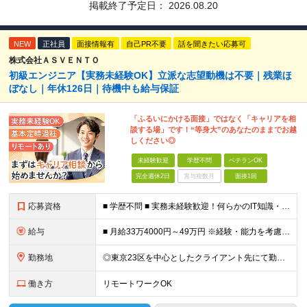
掲載終了予定日：
2026.08.20
NEW
正社員
面接情報有
自己PR不要
話を聞きたい応募可
株式会社ＡＳＶＥＮＴＯ
初級エンジニア【実務未経験OK】立派な志望動機は不要｜残業ほ
ぼなし｜年休126日｜待機中も給与保証
「ふるいにかける面接」ではなく「キャリアを相
談する場」です！“等身大”のあなたのままでお越
しください◎
未経験歓迎
学歴不問
ベテランOK
完全週休2日
賞与複数月
面接1回
応募資格
■ 学歴不問 ■ 実務未経験歓迎！何らかのIT知識・学習経験をお持ちの方 （独学、ITスクール卒業生、少しだけ実務経験がある等、経験の浅い方も大歓迎です！） ＼こんな方にピッタリの環境です／ ◎面接
給与
■ 月給33万4000円～49万円 ※経験・能力を考慮して優遇します。 ※上記には固定残業代（月30時間分・6万3500円～9万3100円）を含みます。超過分は全額支給。 ※待機期間中全額給与を保証
勤務地
◎東京23区を中心としたクライアント先にて勤務いただきます（転居を伴う転勤なし） ◎在宅勤務も活用できます ■ 本社 東京都江戸川区南葛西3-5-3-402 (変更の範囲)上記を除く当社関連勤務地
働き方
リモートワークOK