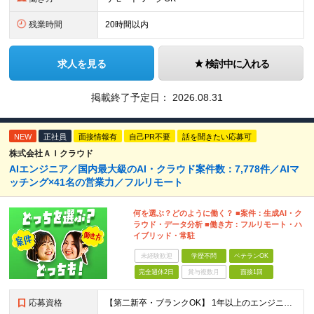
残業時間
20時間以内
求人を見る
検討中に入れる
掲載終了予定日：
2026.08.31
NEW
正社員
面接情報有
自己PR不要
話を聞きたい応募可
株式会社ＡＩクラウド
AIエンジニア／国内最大級のAI・クラウド案件数：7,778件／AIマ
ッチング×41名の営業力／フルリモート
何を選ぶ？どのように働く？ ■案件：生成AI・ク
ラウド・データ分析 ■働き方：フルリモート・ハ
イブリッド・常駐
未経験歓迎
学歴不問
ベテランOK
完全週休2日
賞与複数月
面接1回
応募資格
【第二新卒・ブランクOK】 1年以上のエンジニア経験がある方(開発・インフラ・工程・言語一切不問） 文理・学歴不問 【三上さんの事例】 転職前 AWS案件を希望していましたが、資格や評価軸が不明確で