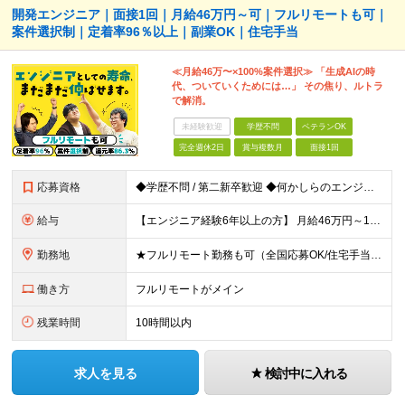
開発エンジニア｜面接1回｜月給46万円～可｜フルリモートも可｜
案件選択制｜定着率96％以上｜副業OK｜住宅手当
≪月給46万〜×100%案件選択≫ 「生成AIの時
代、ついていくためには…」 その焦り、ルトラ
で解消。
未経験歓迎
学歴不問
ベテランOK
完全週休2日
賞与複数月
面接1回
応募資格
◆学歴不問 / 第二新卒歓迎 ◆何かしらのエンジニア経験をお持ちの方 （言語・期間・フェーズ不問） 経験浅めの方も遠慮なくご応募ください！ ■入社前Q＆A ────── ◎実力に見合った報酬が手に
給与
【エンジニア経験6年以上の方】 月給46万円～100万円（固定残業代含む） ※上記月給には月30時間分の固定残業代（月8万7,400円～月19万円）を含む。超過分は全額支給。 【エンジニア経験4年以
勤務地
★フルリモート勤務も可（全国応募OK/住宅手当を支給します） ※案件によって常駐が必要になる場合があります。 ※希望がない限り、転勤はありません ※U・Iターン歓迎 ★ルトラの社員は全国各地で活躍中
働き方
フルリモートがメイン
残業時間
10時間以内
求人を見る
検討中に入れる