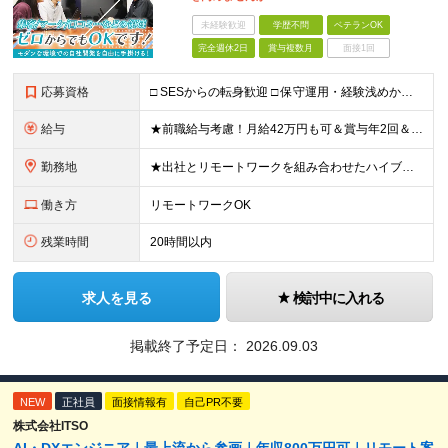
未経験歓迎
学歴不問
ベテランOK
完全週休2日
賞与複数月
面接1回
応募資格
□ SESからの転身歓迎 □ 保守運用・経験浅めからのチャレンジ歓迎 ■ 学歴不問 ■ 何らかのシステム開発経験をお持ちの方（言語・年数不問） ＜当社で経験できること＞ ・企画、要件定義、設計、実装
給与
★前職給与考慮！月給42万円も可＆賞与年2回＆昇給随時！★ ■月給29万円～42万円＋賞与年2回＋交通費 ※前職の給与やスキルを考慮し決定します ※固定残業代（月45時間分／7万7,000円～11万
勤務地
★出社とリモートワークを組み合わせたハイブリッド勤務！ ★幡ヶ谷駅から徒歩1分！ 【本社】 東京都渋谷区幡ヶ谷1-34-14 宝ビル3F ※(変更の範囲)上記を除く当社関連勤務地
働き方
リモートワークOK
残業時間
20時間以内
求人を見る
検討中に入れる
掲載終了予定日：
2026.09.03
NEW
正社員
面接情報有
自己PR不要
株式会社ITSO