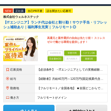
NEW
正社員
自己PR不要
話を聞きたい応募可
株式会社ウェルネステック
【ITエンジニア】ランチ代は会社と割り勘！サウナ手当・リフレッ
シュ補助あり｜福利厚生充実｜フルリモート◎
高還元と案件選択の自由は当たり前！ ストレス
ゼロで働ける環境を提供します！
未経験歓迎
学歴不問
ベテランOK
完全週休2日
賞与複数月
面接1回
応募資格
【必須条件】 ・ITエンジニアとしての実務経験が1年以上ある方 ※開発・インフラ・運用保守など分野・フェーズは不問！ ※学歴不問 【歓迎条件】 ・基本設計、詳細設計などの経験がある方 ・AWS, G
給与
【経験者】月給40万円～120万円(固定残業代含む)+各種手当 ※月給には、みなし残業手当(月30時間／5万8,000円～15万7,000円)を含みます ※上記を超える時間外労働分は追加で支給します
勤務地
【フルリモート／全国各地】 ★全国どこからでも参画可能！フルリモート案件も多数！ ※プロジェクトは100%選択制。あなたの希望を最優先します。 ※フルリモート、ハイブリッド、常駐案件から自由に選択可能
働き方
フルリモートがメイン