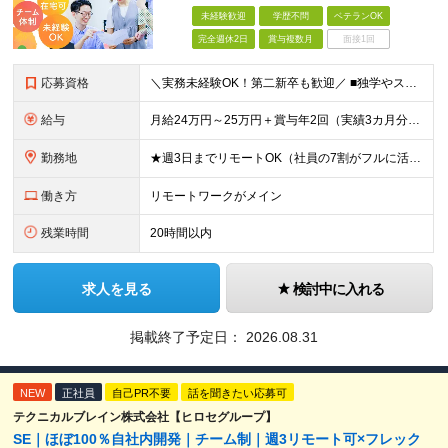
未経験歓迎
学歴不問
ベテランOK
完全週休2日
賞与複数月
面接1回
応募資格
＼実務未経験OK！第二新卒も歓迎／ ■独学やスクール・職業訓練校等でプログラミングに触れている方 ■学歴不問 └まずはお会いするスタイルです！ 建設業界のコンサルタントなど、異業種の先輩も活躍中！
給与
月給24万円～25万円＋賞与年2回（実績3カ月分）＋住宅・家族手当 ※経験・年齢・能力を考慮し、当社規定により決定します。 ※試用期間3カ月（給与、待遇に差異はありません） ※残業代は全額支給いたしま
勤務地
★週3日までリモートOK（社員の7割がフルに活用中！） ★駅チカで通勤快適！ ★遠方からのUIターンも歓迎！ ■東京本社 東京都台東区上野6丁目16番地22号 上野TGビル4階 ～アクセス～ ■各
働き方
リモートワークがメイン
残業時間
20時間以内
求人を見る
検討中に入れる
掲載終了予定日：
2026.08.31
NEW
正社員
自己PR不要
話を聞きたい応募可
テクニカルブレイン株式会社【ヒロセグループ】
SE｜ほぼ100％自社内開発｜チーム制｜週3リモート可×フレック