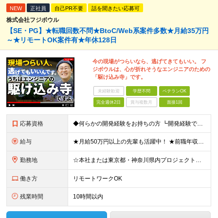
NEW
正社員
自己PR不要
話を聞きたい応募可
株式会社フジボウル
【SE・PG】★転職回数不問★BtoC/Web系案件多数★月給35万円
～★リモートOK案件有★年休128日
今の現場がつらいなら、逃げてきてもいい。 フ
ジボウルは、心が折れそうなエンジニアのための
「駆け込み寺」です。
未経験歓迎
学歴不問
ベテランOK
完全週休2日
賞与複数月
面接1回
応募資格
◆何らかの開発経験をお持ちの方 ┗開発経験ではなく、運用・保守経験があるという方も、お気軽にご応募ください！ ┗ブランク・転職回数は不問です！ ┗ネガティブな応募理由も歓迎です！ ※学歴不問 ☆活か
給与
★月給50万円以上の先輩も活躍中！ ★前職年収から80万円以上UP保証 月給35万円～ ※月給には固定残業代を含む(月20時間分/2万6000円～/超過分別途支給） ※残業がなくても上記支給(基本残
勤務地
☆本社または東京都・神奈川県内プロジェクト先での勤務となります ☆リモートワークOKの案件も多数あります(応相談) ☆転居を伴う転勤はありません ☆九州地方、北陸地方、北海道からの転職者も多数在籍！/
働き方
リモートワークOK
残業時間
10時間以内