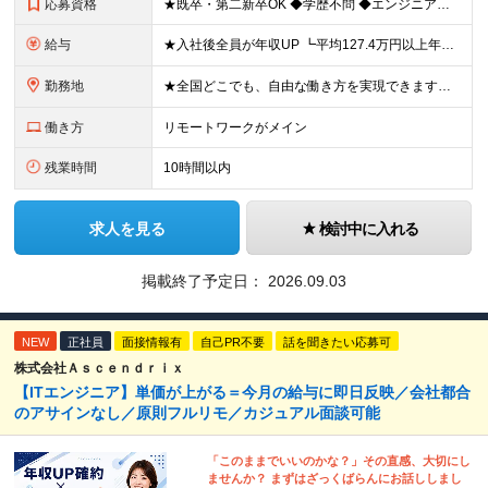
応募資格
★既卒・第二新卒OK ◆学歴不問 ◆エンジニアとして実務経験をお持ちの方（1年以上） ★意欲重視の採用です！ 「経歴に自信がない」という方も、"今後挑戦したいこと""スキルアップしたいこと"について
給与
★入社後全員が年収UP ┗平均127.4万円以上年収UP！ ┗最大390万円UPの実績もあり 月給35万円～100万円＋決算賞与＋各種手当 【 給与イメージ 】 ■経験1年以上…月給35万円～＋決
勤務地
★全国どこでも、自由な働き方を実現できます！ 全国のプロジェクト先やフルリモート環境での勤務も可能です。 ＼自由度の高い働き方、叶えます／ □フルリモートで働きたい □ハイブリットに働きたい □家庭
働き方
リモートワークがメイン
残業時間
10時間以内
求人を見る
検討中に入れる
掲載終了予定日：
2026.09.03
NEW
正社員
面接情報有
自己PR不要
話を聞きたい応募可
株式会社Ａｓｃｅｎｄｒｉｘ
【ITエンジニア】単価が上がる＝今月の給与に即日反映／会社都合
のアサインなし／原則フルリモ／カジュアル面談可能
「このままでいいのかな？」その直感、大切にし
ませんか？ まずはざっくばらんにお話ししまし