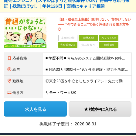
開発エンジニア【スキルはずっと現状維持でOK】待機中も給与保
証｜残業ほぼなし｜年休126日｜面接はキャリア相談
【脱・成長至上主義】無理しない、背伸びしない
―― “今できること”で長く評価される働き方を
◎
未経験歓迎
学歴不問
ベテランOK
完全週休2日
賞与複数月
面接1回
応募資格
■ 学歴不問 ■ 何らかのシステム開発経験をお持ちの方（言語不問） ※Java、Python、PHPなどのメジャーな言語が使える方は大歓迎です！ ＼こんな方にピッタリの環境です／ ◎「成長しなきゃ」
給与
■ 月給33万4000円～49万円 ※経験・能力を考慮して優遇します。 ※上記には固定残業代（月30時間分・6万3500円～9万3100円）を含みます。超過分は全額支給。 ※待機期間中全額給与を保証
勤務地
◎東京23区を中心としたクライアント先にて勤務いただきます（転居を伴う転勤なし） ◎在宅勤務も活用できます ■ 本社 東京都江戸川区南葛西3-5-3-402 (変更の範囲)上記を除く当社関連勤務地
働き方
リモートワークOK
求人を見る
検討中に入れる
掲載終了予定日：
2026.08.31