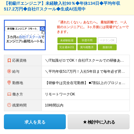
【初級ITエンジニア】未経験入社90％◆年休134日◆平均年収
517.2万円◆自社ITスクール◆生成AI活用中
「遅れたくない」あなたへ。 最短距離で、一人
前のエンジニアに。 3ヶ月後には現場デビューで
きます。
未経験歓迎
学歴不問
ベテランOK
完全週休2日
賞与複数月
面接1回
応募資格
＼IT知識ゼロでOK！自社ITスクールでの研修あり／ ■完全未経験OK(文系出身70％) ■第二新卒歓迎 ■学歴不問 └社会人未経験の方も歓迎します！ 5名以上の採用を予定しているので、同期と入社も
給与
＼平均年収517万円！入社5年目まで毎年必ず昇給／ ■賞与年3回 ■年収800万円以上も可 ■入社3年以上の平均年収469.2万円 月給23万2000円以上＋賞与年3回＋各種手当 ☆入社5年目まで最
勤務地
【研修中は完全在宅勤務】 ■7割以上のプロジェクトでリモートワークを導入 ■フルリモートもあり ■一都三県のプロジェクト先 ■転居を伴う転勤なし ＜プロジェクト先＞ 東京・神奈川・千葉・埼玉でのプロ
働き方
リモートワークOK
残業時間
10時間以内
求人を見る
検討中に入れる