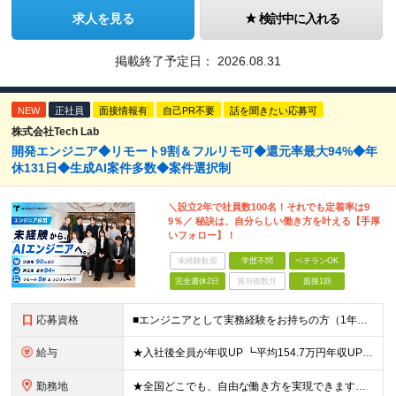
求人を見る
検討中に入れる
掲載終了予定日：
2026.08.31
NEW
正社員
面接情報有
自己PR不要
話を聞きたい応募可
株式会社Tech Lab
開発エンジニア◆リモート9割＆フルリモ可◆還元率最大94%◆年
休131日◆生成AI案件多数◆案件選択制
＼設立2年で社員数100名！それでも定着率は9
9％／ 秘訣は、自分らしい働き方を叶える【手厚
いフォロー】！
未経験歓迎
学歴不問
ベテランOK
完全週休2日
賞与複数月
面接1回
応募資格
■エンジニアとして実務経験をお持ちの方（1年以上） ■学歴不問 ■既卒・第二新卒OK ☆Tech Labの事業内容、ビジョンに共感できる⽅はぜひご応募ください！ ☆意欲重視の採用です！ 「経歴に自信
給与
★入社後全員が年収UP ┗平均154.7万円年収UP！ ┗最大380万円UPの実績も 月給35万円～100万円＋決算賞与＋各種手当 【 給与イメージ 】 ■経験1年以上…月給35万円～＋決算賞与
勤務地
★全国どこでも、自由な働き方を実現できます！ 全国のプロジェクト先やフルリモート環境での勤務も可能です。 ＼自由度の高い働き方、叶えます／ ・フルリモートで働きたい ・ハイブリットに働きたい ・家庭