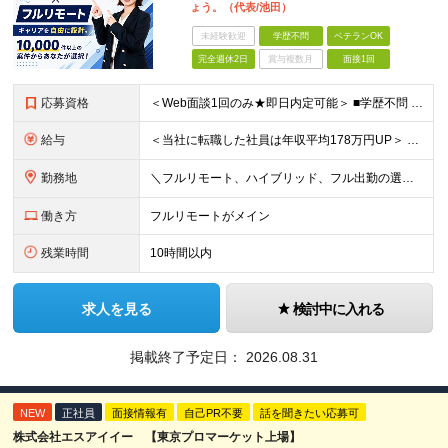
ょう。（代表/池田）
未経験歓迎
学歴不問
ベテランOK
完全週休2日
賞与複数月
面接1回
応募資格
＜Web面談1回のみ★即日内定可能＞ ■学歴不問 ■エンジニアとしての実務経験1年以上 （開発・インフラ・技術・工程など不問）
給与
＜当社に転職した社員は年収平均178万円UP＞ 月給45万円～120万円＋賞与＋各手当 ※経験・能力などを考慮の上、決定します ※案件の契約内容（月単金など）や昇給、賞与額はすべてシステム上で開示し
勤務地
＼フルリモート、ハイブリッド、フル出勤の選択可＆帰社日なし／ 【下記エリアを中心とするクライアント先または自宅にて勤務】 ■首都圏：東京・埼玉・千葉・神奈川 ■関西：大阪・兵庫・京都・滋賀・奈良・和
働き方
フルリモートがメイン
残業時間
10時間以内
求人を見る
検討中に入れる
掲載終了予定日：
2026.08.31
NEW
正社員
面接情報有
自己PR不要
話を聞きたい応募可
株式会社エスアイイー 【東京プロマーケット上場】