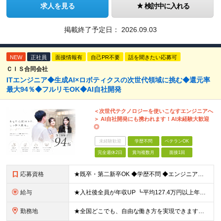
求人を見る
検討中に入れる
掲載終了予定日：
2026.09.03
NEW
正社員
面接情報有
自己PR不要
話を聞きたい応募可
ＣＩＳ合同会社
ITエンジニア◆生成AI×ロボティクスの次世代領域に挑む◆還元率
最大94％◆フルリモOK◆AI自社開発
＜次世代テクノロジーを使いこなすエンジニアへ
＞ AI自社開発にも携われます！AI未経験大歓迎
◎
未経験歓迎
学歴不問
ベテランOK
完全週休2日
賞与複数月
面接1回
応募資格
★既卒・第二新卒OK ◆学歴不問 ◆エンジニアとしての何かしらの実務経験が1年以上ある方 ※AI未経験者大歓迎 ★意欲重視の採用です！ 「経歴に自信がない」という方も、"今後挑戦したいこと""スキル
給与
★入社後全員が年収UP ┗平均127.4万円以上年収UP！ ┗最大390万円UPの実績もあり 月給35万円～100万円＋決算賞与＋各種手当 【 給与イメージ 】 ■経験1年以上…月給35万円～＋決
勤務地
★全国どこでも、自由な働き方を実現できます！ 全国のプロジェクト先やフルリモート環境での勤務も可能です。 ＼自由度の高い働き方、叶えます／ □フルリモートで働きたい □ハイブリットに働きたい □家庭