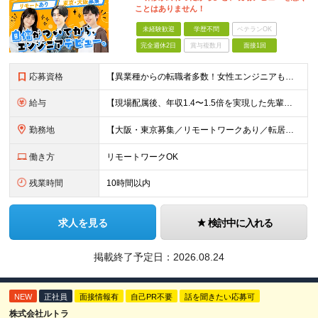
ことはありません！
未経験歓迎
学歴不問
ベテランOK
完全週休2日
賞与複数月
面接1回
応募資格
【異業種からの転職者多数！女性エンジニアも活躍中】 ◆学歴不問 ◆未経験OK ≪こんな方を歓迎しています≫ ◎未経験から成長できる環境で活躍したい方 ◎大学やスクールでIT系のスキルを学んだことのあ
給与
【現場配属後、年収1.4〜1.5倍を実現した先輩も！残業代全額支給】 ◆給与は経験やスキルに応じて決定します ◆年俸制250万円～350万円（1/12を月々支給） ≪年収UPの例≫ ◎飲食業からのキ
勤務地
【大阪・東京募集／リモートワークあり／転居を伴う転勤なし】 東京本社、大阪事務所、または東京23区内・関西（大阪・兵庫）の各クライアント先勤務 ◆入社後、約1年間はクライアント先ではなく 自社内（東
働き方
リモートワークOK
残業時間
10時間以内
求人を見る
検討中に入れる
掲載終了予定日：
2026.08.24
NEW
正社員
面接情報有
自己PR不要
話を聞きたい応募可
株式会社ルトラ