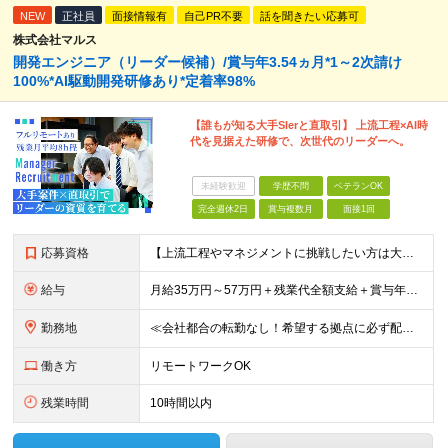
NEW
正社員
面接情報有
自己PR不要
話を聞きたい応募可
株式会社マルス
開発エンジニア（リーダー候補）/賞与年3.54ヵ月*1～2次請け
100%*AI駆動開発研修あり*定着率98%
【誰もが知る大手SIerと直取引】 上流工程×AI時
代を見据えた研修で、次世代のリーダーへ。
未経験歓迎
学歴不問
ベテランOK
完全週休2日
賞与複数月
面接1回
応募資格
【上流工程やマネジメントに挑戦したい方は大歓迎です！】 ★開発エンジニアとしての実務経験をお持ちの方 ★上記に加え、下記いずれかに該当する方 ・チームのリーダー／サブリーダーの経験をお持ちの方 ・教育
給与
月給35万円～57万円＋残業代全額支給＋賞与年3.45ヵ月(リーダー経験者) 月給32万円～43万円＋残業代全額支給＋賞与年3.45ヵ月(実務経験者) 入社時想定年収： 490万円～798万円(リー
勤務地
≪会社都合の転勤なし！希望する拠点に必ず配属します。新潟Uターン・Iターン大歓迎！≫ 首都圏(東京、神奈川、千葉、埼玉)または新潟市、長岡市周辺のお客様先または各拠点での勤務となります。 ■東京支社
働き方
リモートワークOK
残業時間
10時間以内