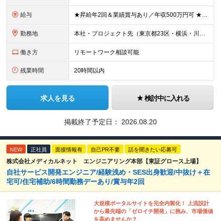
給与
★昇給年2回＆業績賞与あり／年収500万円可 ★前職給与を考慮 ★ストックオプション付与あり（IPO間近） ★昇給制度あり ┗入社6カ月後に3％以上の昇給があります。その後、業績に合わせて適宜、昇給し
勤務地
本社・プロジェクト先（東京都23区・横浜・川崎・千葉・埼玉が中心）いずれかでの勤務となります（常駐は全体の1割程度！） 《本社》東京都港区虎ノ門3-5-1 虎ノ門37森ビル12F ※(変更の範囲)
働き方
リモートワーク相談可能
残業時間
20時間以内
求人を見る
検討中に入れる
掲載終了予定日：
2026.08.20
NEW
正社員
面接情報有
自己PR不要
話を聞きたい応募可
株式会社メディカルネット エンジニアリング本部【東証グロース上場】
自社サービス開発エンジニア/経験浅め・SES出身歓迎/中抜け＋在
宅可/住宅補助/6時間勤務デーあり/賞与年2回
大規模ポータルサイトを完全内製化！ 上流設計
から最先端の「ゼロイチ開発」に挑み、市場価値
を高めませんか？