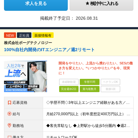
求人を見る
検討中に入れる
掲載終了予定日：
2026.08.31
NEW
正社員
面接情報有
株式会社ボーグテクノロジー
100%自社内開発のITエンジニア／週2リモート
開発をやりたい、上流から携わりたい、SESの働
き方を変えたい。“いつかやりたい”を今、現実
に！
未経験歓迎
学歴不問
ベテランOK
完全週休2日
賞与複数月
面接1回
応募資格
◇学歴不問◇3年以上エンジニア経験がある方／人柄重視の採用です 必須条件―MUST― ■3年以上エンジニア経験がある方 ■C#、Java、Node.js、VB.NETを使った実務経験がある方 《
給与
月給270,000円以上（初年度想定400万円以上） ※ご経験やスキル、前職給等を考慮して給与額を決定します。 ※試用期間は3ヶ月間となります。期間中の待遇に変更はありません。 ★社員の昇給率はほ
勤務地
◆客先常駐なし ◆上野駅から徒歩5分圏内 ◆週2回のリモートワーク実施中 ◆転勤なし 上野の各オフィスでの勤務となります。 ￣￣￣￣￣￣￣￣￣￣￣￣￣￣￣￣￣ ＜本社＞ 東京都台東区上野7-2-8
働き方
リモートワークOK