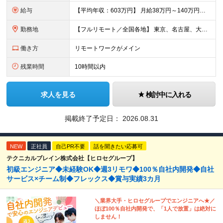
給与
【平均年収：603万円】 月給38万円～140万円＋諸手当（経験者） 【平均年収603万円】 ※案件の契約内容や昇給額などはすべて開示します。 ※経験や能力を考慮し決定します。 ※月給には固定残業
勤務地
【フルリモート／全国各地】 東京、名古屋、大阪、福岡を中心とした全国のプロジェクトにアサイン。 ※プロジェクトは完全選択制です。 ※フルリモート、ハイブリッド型、常駐案件から自由に選択可能です。 ※転
働き方
リモートワークがメイン
残業時間
10時間以内
求人を見る
検討中に入れる
掲載終了予定日：
2026.08.31
NEW
正社員
自己PR不要
話を聞きたい応募可
テクニカルブレイン株式会社【ヒロセグループ】
初級エンジニア◆未経験OK◆週3リモワ◆100％自社内開発◆自社
サービス×チーム制◆フレックス◆賞与実績3カ月
＼業界大手・ヒロセグループでエンジニアへ★／
ほぼ100％自社内開発で、「1人で放置」は絶対に
しません！