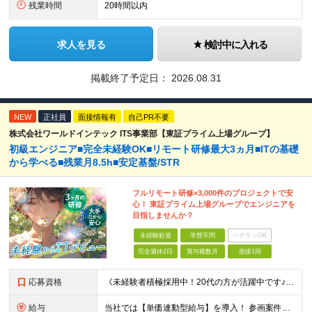
残業時間
20時間以内
求人を見る
検討中に入れる
掲載終了予定日：
2026.08.31
NEW
正社員
面接情報有
自己PR不要
株式会社ワールドインテック ITS事業部【東証プライム上場グループ】
初級エンジニア■完全未経験OK■リモート研修最大3ヵ月■ITの基礎
から学べる■残業月8.5h■安定基盤/STR
フルリモート研修×3,000件のプロジェクトで安
心！ 東証プライム上場グループでエンジニアを
目指しませんか？
未経験歓迎
学歴不問
ベテランOK
完全週休2日
賞与複数月
面接1回
応募資格
《未経験者積極採用中！20代の方が活躍中です♪》 ◎約4割が実務未経験入社！ ■学歴・職歴は一切問いません！ ■第二新卒の方もお気軽にご相談ください♪ ■入社してから数年は、転勤の可能性があります
給与
当社では【単価連動型給与】を導入！ 参画案件の契約単価に連動して給与が決定。 還元率は単価の【70％～80％】と東証プライム上場グループとして高水準です！（社会保険料・教育コスト含む） ■関東：月給