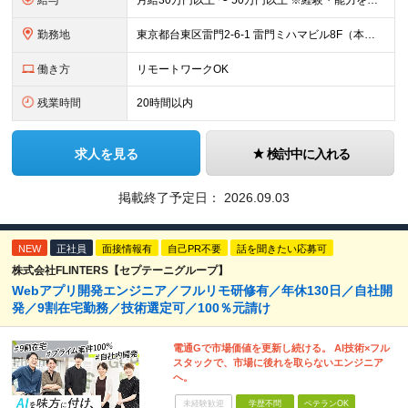
給与
月給30万円以上 〜 50万円以上 ※経験・能力を考慮のうえ、当社規定により優遇します。 ※年俸制（月給として支給）。 ※想定年収400万〜700万円。 【給与体系】 ・昇給：適宜（前年度実績：社員
勤務地
東京都台東区雷門2-6-1 雷門ミハマビル8F（本社） および東京23区内のプロジェクト先 ※常駐先（東京23区内）が変わることはありますが、転勤はありません。 ※社員の約7割が週2〜3日リモート勤
働き方
リモートワークOK
残業時間
20時間以内
求人を見る
検討中に入れる
掲載終了予定日：
2026.09.03
NEW
正社員
面接情報有
自己PR不要
話を聞きたい応募可
株式会社FLINTERS【セプテーニグループ】
Webアプリ開発エンジニア／フルリモ研修有／年休130日／自社開
発／9割在宅勤務／技術選定可／100％元請け
電通Gで市場価値を更新し続ける。 AI技術×フル
スタックで、市場に後れを取らないエンジニア
へ。
未経験歓迎
学歴不問
ベテランOK