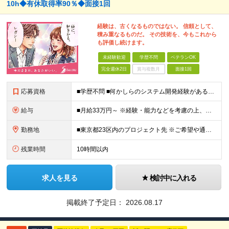
10h◆有休取得率90％◆面接1回
経験は、古くなるものではない。 信頼として、
積み重なるものだ。 その技術を、今もこれから
も評価し続けます。
未経験歓迎
学歴不問
ベテランOK
完全週休2日
賞与複数月
面接1回
応募資格
■学歴不問 ■何かしらのシステム開発経験がある方(2年以上・ジャンル不問) 【活かせる経験・スキル】 基本設計までの開発経験がある方なら即戦力として活躍いただけます。 【特に活かせるスキル】 ・J
給与
■月給33万円～ ※経験・能力などを考慮の上、当社規定により優遇します。 ※上記にはみなし残業代(25時間分5万2563円)を含みます。25時間を超える残業には別途全額残業代を支給します。 ◎通勤
勤務地
■東京都23区内のプロジェクト先 ※ご希望や通勤時間を考慮して、配属先を決定します。 【本社】 東京都新宿区西新宿4-10-19 3階 ＼オフィス移転！デスクも心機一転アップデート！／ 全席
残業時間
10時間以内
求人を見る
検討中に入れる
掲載終了予定日：
2026.08.17