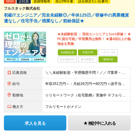
NEW
正社員
面接情報有
自己PR不要
話を聞きたい応募可
フルスタック株式会社
初級ITエンジニア／完全未経験◎／年休125日／研修中の異業種派
遣なし／住宅手当／残業なし／前給保証★
★未経験歓迎 － 現役エンジニアと1on1研修！ ★
PC貸出可能／学習費用は無料！ ★週4回以上の勉
強会を実施
未経験歓迎
学歴不問
ベテランOK
完全週休2日
賞与複数月
面接1回
応募資格
＼＼未経験歓迎・学歴職歴不問！／／ IT業界・エンジニアを目指す方を お待ちしています。 経歴・スキルに自信がない方も お気軽にご応募ください。 【こんな不安を抱える方に】 ▼今の職場では正当に評価
給与
年収351万円～：月給26万円〜60万円＋諸手当＋インセンティブ（２種）＋賞与 ★Point 設立から9ヶ月で全社員2万円の昇給実績 ※成果はしっかりと還元いたします！ ★Point 100％年
勤務地
☆リモートワーク（在宅勤務）実施中 ※フルリモート可 【グループ本社】東京都中央区八丁堀3-6-6 アド京橋ビル2F ∟宝町駅 5分/京橋駅 7分/八丁堀駅7分/JR東京駅10分 【プロジェクト先
働き方
フルリモートがメイン
求人を見る
検討中に入れる