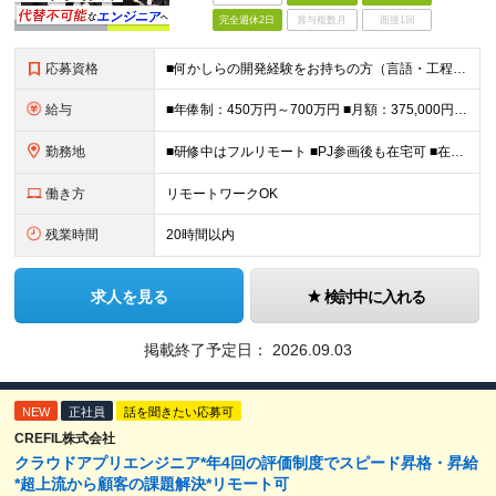
完全週休2日
賞与複数月
面接1回
応募資格
■何かしらの開発経験をお持ちの方（言語・工程不問） ■学歴不問 ＊幅広い技術に挑戦したい方を歓迎！ ＼＼こんな方にピッタリ／／ □モダンな開発環境にチャレンジしたい方 □最新技術や大規模な案件に携わ
給与
■年俸制：450万円～700万円 ■月額：375,000円～583,333円 ※スキル・経験を考慮し決定 ※上記には固定残業代（45時間分／96,435円〜148,995円）を含む ※超過分は別途支
勤務地
■研修中はフルリモート ■PJ参画後も在宅可 ■在宅勤務手当あり ＜本社＞ 東京都新宿区西新宿8-17-1 住友不動産新宿グランドタワー27階 ※転勤なし （変更の範囲）会社の定める事業所
働き方
リモートワークOK
残業時間
20時間以内
求人を見る
検討中に入れる
掲載終了予定日：
2026.09.03
NEW
正社員
話を聞きたい応募可
CREFIL株式会社
クラウドアプリエンジニア*年4回の評価制度でスピード昇格・昇給
*超上流から顧客の課題解決*リモート可