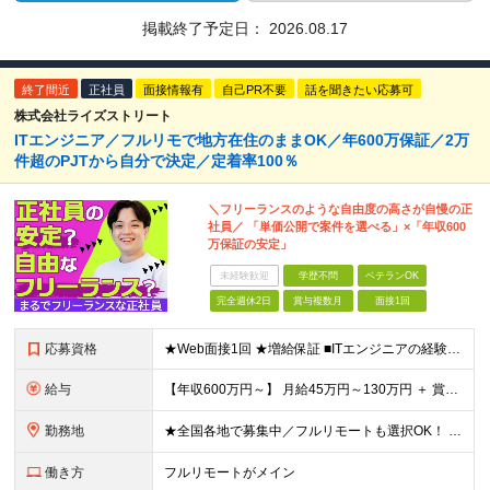
掲載終了予定日：
2026.08.17
終了間近
正社員
面接情報有
自己PR不要
話を聞きたい応募可
株式会社ライズストリート
ITエンジニア／フルリモで地方在住のままOK／年600万保証／2万
件超のPJTから自分で決定／定着率100％
＼フリーランスのような自由度の高さが自慢の正
社員／ 「単価公開で案件を選べる」×「年収600
万保証の安定」
未経験歓迎
学歴不問
ベテランOK
完全週休2日
賞与複数月
面接1回
応募資格
★Web面接1回 ★増給保証 ■ITエンジニアの経験をお持ちの方（1年以上）※言語や担当フェーズは不問 ■学歴不問 ※ブランクのある方も歓迎！転職回数も問いません 【全国で活躍するエンジニアの定着
給与
【年収600万円～】 月給45万円～130万円 ＋ 賞与年2回（108万円～） ＋ 高還元（単価の80％～92％） ※残業代は1分単位で100％全額支給。サービス残業などは一切ありません ※試用期間6
勤務地
★全国各地で募集中／フルリモートも選択OK！ ご自宅から通いやすい「全国のプロジェクト先」または「フルリモート・リモート」での勤務となります。 ※リモート実施率：96％ ※フルリモート勤務：多数実績
働き方
フルリモートがメイン