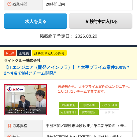
残業時間
20時間以内
求人を見る
検討中に入れる
掲載終了予定日：
2026.08.20
NEW
正社員
話を聞きたい応募可
ライトクルー株式会社
【ITエンジニア（開発／インフラ）】＊大手プライム案件100%＊
2〜4名で挑む“チーム開発”
未経験から、大手プライム案件のエンジニアへ。
1人にしないチームで育てます。
未経験歓迎
学歴不問
ベテランOK
完全週休2日
賞与複数月
面接1回
応募資格
学歴不問／職種未経験歓迎／第二新卒歓迎 ＜未経験・第二新卒の方＞ ・プログラミングの学習経験がある方（スクール／独学／専門学校いずれも可） ・モノづくりが好きで、自分で学び続けられる方 ※SE実務経