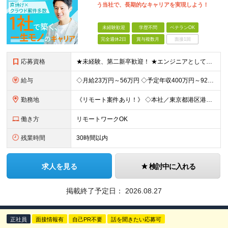
う当社で、長期的なキャリアを実現しよう！
未経験歓迎
学歴不問
ベテランOK
完全週休2日
賞与複数月
面接1回
応募資格
★未経験、第二新卒歓迎！ ★エンジニアとしてキャリアを構築したい方大歓迎！ ★リーダー・マネジメント志向をお持ちの方大歓迎！ 《上流工程へのステップアップを目指す方歓迎》 「構築・運用保守・監視経験
給与
◇月給23万円～56万円 ◇予定年収400万円～925万円 ※残業代全額支給 ※試用期間4カ月 （給与・待遇・雇用形態に差異無し） ◇通勤手当：上限50,000円／月 ◇子育て手当：8,500円（1
勤務地
《リモート案件あり！》 ◇本社／東京都港区港南2-16-3 品川グランドセントラルタワー ◇各事業所／東京、静岡、山梨、大阪、宮城、愛知 ※案件によっては客先勤務の可能性あり ※(変更の範囲)上記
働き方
リモートワークOK
残業時間
30時間以内
求人を見る
検討中に入れる
掲載終了予定日：
2026.08.27
正社員
面接情報有
自己PR不要
話を聞きたい応募可