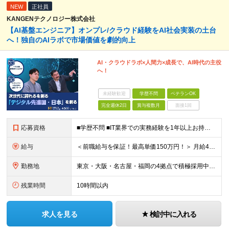
NEW
正社員
KANGENテクノロジー株式会社
【AI基盤エンジニア】オンプレ/クラウド経験をAI社会実装の土台
へ！独自のAIラボで市場価値を劇的向上
AI・クラウドラボ×人間力×成長で、AI時代の主役
へ！
未経験歓迎
学歴不問
ベテランOK
完全週休2日
賞与複数月
面接1回
応募資格
■学歴不問 ■IT業界での実務経験を1年以上お持ちの方 ★経験した業務範囲／使用言語などの開発環境／前職での雇用形態は一切不問です！ 【設立4年目で440名に拡大中！】 年齢・経験も多様なメンバーが
給与
＜前職給与を保証！最高単価150万円！＞ 月給40万円～120万円+賞与 ◎入社した全員が年収UPしています！平均161万円UP！ ※経験・能力などを考慮の上、決定します。 ※上記給与には、月30
勤務地
東京・大阪・名古屋・福岡の4拠点で積極採用中。 ※転居を伴う転勤はなし。U・Iターン大歓迎！ ※本社または各拠点近郊のプロジェクト先での勤務となります。 ※プロジェクトにより、フルリモート相談可 【
残業時間
10時間以内
求人を見る
検討中に入れる