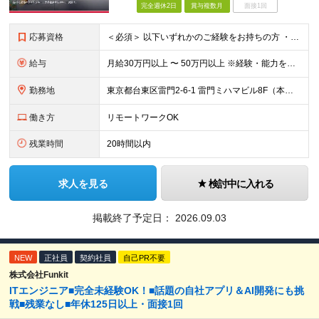
完全週休2日
賞与複数月
面接1回
応募資格
＜必須＞ 以下いずれかのご経験をお持ちの方 ・C／C++／Java／C#などでのシステム開発経験 ・サーバ／ネットワークの構築・運用保守のご経験 ※「多重下請けで上流に関われない」「1人常駐が続いてい
給与
月給30万円以上 〜 50万円以上 ※経験・能力を考慮のうえ、当社規定により優遇します。 ※年俸制（月給として支給）。 ※想定年収400万〜700万円。 【給与体系】 ・昇給：適宜（前年度実績：社員
勤務地
東京都台東区雷門2-6-1 雷門ミハマビル8F（本社） および東京23区内のプロジェクト先 ※常駐先（東京23区内）が変わることはありますが、転勤はありません。 ※社員の約7割が週2〜3日リモート勤
働き方
リモートワークOK
残業時間
20時間以内
求人を見る
検討中に入れる
掲載終了予定日：
2026.09.03
NEW
正社員
契約社員
自己PR不要
株式会社Funkit
ITエンジニア■完全未経験OK！■話題の自社アプリ＆AI開発にも挑
戦■残業なし■年休125日以上・面接1回