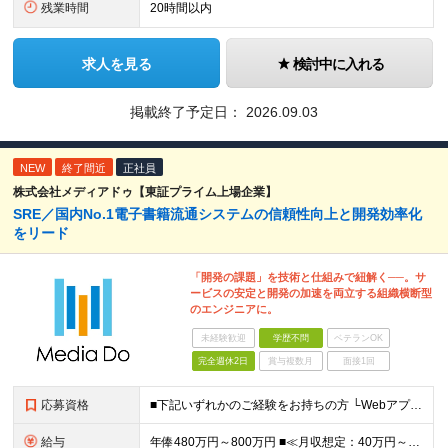
残業時間
20時間以内
求人を見る
検討中に入れる
掲載終了予定日：
2026.09.03
NEW
終了間近
正社員
株式会社メディアドゥ【東証プライム上場企業】
SRE／国内No.1電子書籍流通システムの信頼性向上と開発効率化
をリード
「開発の課題」を技術と仕組みで紐解く──。サ
ービスの安定と開発の加速を両立する組織横断型
のエンジニアに。
未経験歓迎
学歴不問
ベテランOK
完全週休2日
賞与複数月
面接1回
応募資格
■下記いずれかのご経験をお持ちの方 └Webアプリケーションの開発経験 └インフラ（クラウド/オンプレ不問）構築・運用経験 ■学歴不問 □SRE未経験の方も歓迎 「開発経験を活かしインフラも学びたい
給与
年俸480万円～800万円 ■≪月収想定：40万円～66万6,000円≫ ・担当いただく業務範囲やマネジメントの有無など、役割に応じて決定します ・年俸額を12分割し、毎月支給します ・試用期間3カ