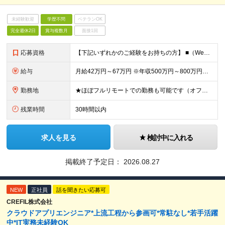
未経験歓迎
学歴不問
ベテランOK
完全週休2日
賞与複数月
面接1回
応募資格
【下記いずれかのご経験をお持ちの方】 ■（Web/オープン系）システム基本設計、詳細設計、実装のご経験を2年以上お持ちの方 ※学歴不問 ＜当社の風土について少しご紹介します！＞ 50名ほどのベンチャ
給与
月給42万円～67万円 ※年収500万円～800万円を想定しています ★昇給年2回(実績・評価による) ★業績賞与あり（半期と通年/実績・評価による) ★インセンティブ制度あり (社員紹介、新規事業企
勤務地
★ほぼフルリモートでの勤務も可能です（オフィス出社、リモート勤務を選択ができます） ※2ヶ月に一度実施する「全社会」への参加（出社）が必須であり、 業務のフェーズの応じて出社を推奨する場合があります
残業時間
30時間以内
求人を見る
検討中に入れる
掲載終了予定日：
2026.08.27
NEW
正社員
話を聞きたい応募可
CREFIL株式会社
クラウドアプリエンジニア*上流工程から参画可*常駐なし*若手活躍
中*IT実務未経験OK