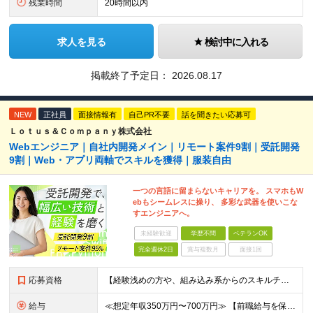
残業時間
20時間以内
求人を見る
検討中に入れる
掲載終了予定日：
2026.08.17
NEW
正社員
面接情報有
自己PR不要
話を聞きたい応募可
Ｌｏｔｕｓ＆Ｃｏｍｐａｎｙ株式会社
Webエンジニア｜自社内開発メイン｜リモート案件9割｜受託開発
9割｜Web・アプリ両軸でスキルを獲得｜服装自由
一つの言語に留まらないキャリアを。 スマホもW
ebもシームレスに操り、 多彩な武器を使いこな
すエンジニアへ。
未経験歓迎
学歴不問
ベテランOK
完全週休2日
賞与複数月
面接1回
応募資格
【経験浅めの方や、組み込み系からのスキルチェンジ大歓迎！】 ■何かしらの開発経験をお持ちの方（言語不問） └テスター・ローコード開発のみや、 C言語での組み込み開発経験でも大歓迎です！ ■本社
給与
≪想定年収350万円〜700万円≫ 【前職給与を保証・考慮】 ご経験やスキルに応じて優遇いたします！ ★経験が浅い方も前職の給与水準をしっかり考慮。面接にてご相談の上、納得のいく条件でスタートできま