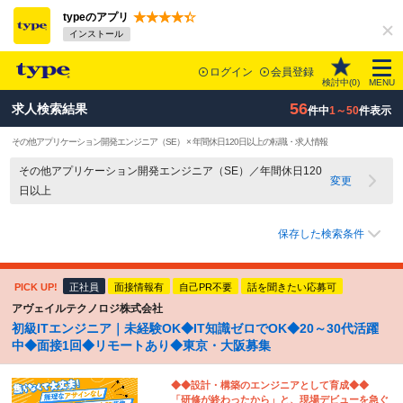
typeのアプリ
インストール
ログイン
会員登録
検討中(
0
)
MENU
56
求人検索結果
件中
1～50
件表示
その他アプリケーション開発エンジニア（SE） × 年間休日120日以上の転職・求人情報
その他アプリケーション開発エンジニア（SE）／年間休日120
変更
日以上
保存した検索条件
PICK UP!
正社員
面接情報有
自己PR不要
話を聞きたい応募可
アヴェイルテクノロジ株式会社
初級ITエンジニア｜未経験OK◆IT知識ゼロでOK◆20～30代活躍
中◆面接1回◆リモートあり◆東京・大阪募集
◆◆設計・構築のエンジニアとして育成◆◆
「研修が終わったから」と、現場デビューを急ぐ