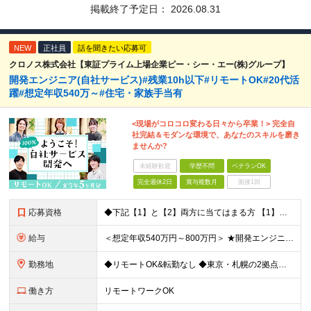
掲載終了予定日：
2026.08.31
NEW
正社員
話を聞きたい応募可
クロノス株式会社【東証プライム上場企業ピー・シー・エー(株)グループ】
開発エンジニア(自社サービス)#残業10h以下#リモートOK#20代活
躍#想定年収540万～#住宅・家族手当有
<現場がコロコロ変わる日々から卒業！> 完全自
社完結＆モダンな環境で、あなたのスキルを磨き
ませんか?
未経験歓迎
学歴不問
ベテランOK
完全週休2日
賞与複数月
面接1回
応募資格
◆下記【1】と【2】両方に当てはまる方 【1】Webアプリ開発：3年以上 【2】下記いずれか3年以上のご経験 C#、SQL、JavaScript、HTML+CSS、React、PHP、Larave
給与
＜想定年収540万円～800万円＞ ★開発エンジニアの場合は想定年収【540万～800万円】ほどとなります。 【東京都】 ◆月給：33.4万円～＋賞与年2回（賞与支給実績5ヶ月分）＋残業代全額支給
勤務地
◆リモートOK&転勤なし ◆東京・札幌の2拠点で募集中 【東京本社】 東京都千代田区神田練塀町300 住友不動産秋葉原駅前ビル17F 【札幌開発センター】 北海道札幌市北区北7条西4-5-1 伊藤
働き方
リモートワークOK