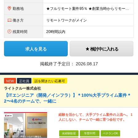
勤務地
★フルリモート案件95％ ★創業当時からリモートワークに注力 勤務は自宅または中目黒オフィスが中心となります。 案件の約9割は受託開発ですが、 一部案件では首都圏のクライアント先で勤務いただく場合が
働き方
リモートワークがメイン
残業時間
20時間以内
求人を見る
検討中に入れる
掲載終了予定日：
2026.08.17
NEW
正社員
話を聞きたい応募可
ライトクルー株式会社
【ITエンジニア（開発／インフラ）】＊100%大手プライム案件＊
2〜4名のチームで、一緒に
経験を活かして、大手プライム案件の上流へ。 1
人にしない、チームで一緒に育つ会社です。
未経験歓迎
学歴不問
ベテランOK