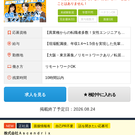
ことはありません！
未経験歓迎
学歴不問
ベテランOK
完全週休2日
賞与複数月
面接1回
応募資格
【異業種からの転職者多数！女性エンジニアも活躍中】 ◆学歴不問 ◆未経験OK ≪こんな方を歓迎しています≫ ◎未経験から成長できる環境で活躍したい方 ◎大学やスクールでIT系のスキルを学んだことのあ
給与
【現場配属後、年収1.4〜1.5倍を実現した先輩も！残業代全額支給】 ◆給与は経験やスキルに応じて決定します ◆年俸制250万円～350万円（1/12を月々支給） ≪年収UPの例≫ ◎飲食業からのキ
勤務地
【大阪・東京募集／リモートワークあり／転居を伴う転勤なし】 東京本社、大阪事務所、または東京23区内・関西（大阪・兵庫）の各クライアント先勤務 ◆入社後、約1年間はクライアント先ではなく 自社内（東
働き方
リモートワークOK
残業時間
10時間以内
求人を見る
検討中に入れる
掲載終了予定日：
2026.08.24
NEW
正社員
面接情報有
自己PR不要
話を聞きたい応募可
株式会社Ａｓｃｅｎｄｒｉｘ