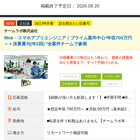
掲載終了予定日：
2026.08.20
NEW
正社員
自己PR不要
話を聞きたい応募可
チームラボ株式会社
Web・スマホアプリエンジニア｜プライム案件中心*年収700万円
～＋決算賞与(年2回) *全案件チームで参画
仕様書通りの毎日はもう終わり。 顧客の課題抽
出から実装まで、すべて手掛けられる。
未経験歓迎
学歴不問
ベテランOK
完全週休2日
賞与複数月
面接1回
応募資格
【経験が浅い方も歓迎します！】 ■学歴不問 ■何らかのプログラミング言語を用いた開発実務経験3年以上(言語不問) ＼こんな方に向いています／ ・仕様書通りの開発から抜け出し、より主体的に関わりたい方
給与
★想定年収:700万円～ ★月給:50万円（基本給22万円〜＋諸手当21万円1250円～） ※上記に固定残業代（68,750円/月40時間分）を含む。超過分は別途支給 ※試用期間3ヵ月あり。期間中の
勤務地
■転居を伴う転勤はありません 【チームラボ本社】 東京都千代田区神田小川町2-12 小川町進興ビル チームラボ本社他、会社が指定する場所 ※原則出社ですが、合理的な理由がある場合はリモート(在宅勤
働き方
リモートワーク相談可能