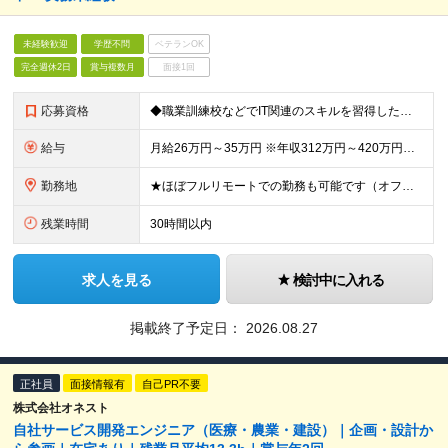
未経験歓迎
学歴不問
ベテランOK
完全週休2日
賞与複数月
面接1回
応募資格
◆職業訓練校などでIT関連のスキルを習得した方、もしくはIT関連の資格を保持した方 ◆顧客折衝のご経験をお持ちの方 ※学歴不問 ★チームでの案件推進が前提になるので、チームワークを大切にする方、チー
給与
月給26万円～35万円 ※年収312万円～420万円を想定しています ★昇給年2回(実績・評価による) ★業績賞与あり（半期と通年/実績・評価による) ★インセンティブ制度あり (社員紹介、新規事業企
勤務地
★ほぼフルリモートでの勤務も可能です（オフィス出社、リモート勤務を選択ができます） ※2ヶ月に一度実施する「全社会」への参加（出社）が必須であり、 業務のフェーズの応じて出社を推奨する場合があります
残業時間
30時間以内
求人を見る
検討中に入れる
掲載終了予定日：
2026.08.27
正社員
面接情報有
自己PR不要
株式会社オネスト
自社サービス開発エンジニア（医療・農業・建設）｜企画・設計か