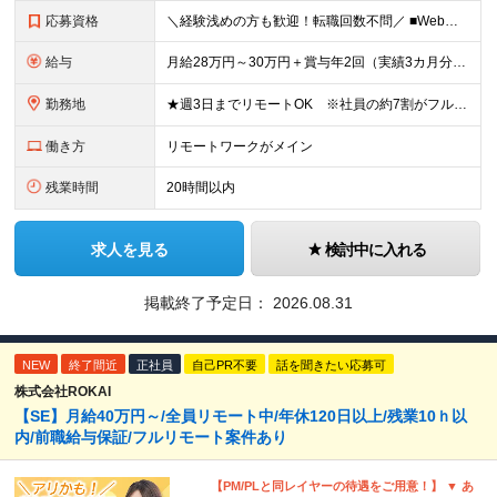
応募資格
＼経験浅めの方も歓迎！転職回数不問／ ■Web系システム開発の経験をお持ちの方（言語、工程、年数不問） ■学歴不問 ◎まずはお会いすることを大切にしています！ 「経歴に自信がない…」そんな方もまずは
給与
月給28万円～30万円＋賞与年2回（実績3カ月分）＋住宅・家族手当 ※経験・年齢・能力を考慮し、当社規定により決定します。 ※試用期間3カ月（給与、待遇に差異はありません） ※残業代は全額支給いたしま
勤務地
★週3日までリモートOK ※社員の約7割がフルに活用中 ★駅チカで通勤快適！ ■東京本社 東京都台東区上野6丁目16番地22号 上野TGビル4階 ※(変更の範囲)上記を除く当社関連勤務地
働き方
リモートワークがメイン
残業時間
20時間以内
求人を見る
検討中に入れる
掲載終了予定日：
2026.08.31
NEW
終了間近
正社員
自己PR不要
話を聞きたい応募可
株式会社ROKAI
【SE】月給40万円～/全員リモート中/年休120日以上/残業10ｈ以
内/前職給与保証/フルリモート案件あり
【PM/PLと同レイヤーの待遇をご用意！】 ▼ あ