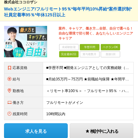
株式会社ココロザシ
Webエンジニア/フルリモート95％*毎年平均10%昇給*案件選択制*
社員定着率95％*年休125日以上
案件、キャリア、働き方…全部、自分で選べる！
自由な環境で切り開く、あなたらしいエンジニア
キャリア
未経験歓迎
学歴不問
ベテランOK
完全週休2日
賞与複数月
面接1回
応募資格
■学歴不問 ■開発エンジニアとしての実務経験（言語・年数不問） ＜以下のような方を歓迎します＞ ・モダンな技術にチャレンジしたい方 ・新しい領域にチャレンジしたい方
給与
■月給35万円～75万円 ★前職給与保障 ★年間平均昇給率約10％ ※月給額は、経験・スキルを考慮の上、決定いたします ※上記月給額には、みなし残業代3万円～7万円（月20時間分）が含まれています
勤務地
＜リモート率100％＞ ・フルリモート95％ ・ハイブリッド5% ★30％の社員が地方に在住しながら、リモート環境でプロジェクトに参画しています。全国どこにお住まいでも働ける環境が整っています。まず
働き方
フルリモートがメイン
残業時間
10時間以内
求人を見る
検討中に入れる