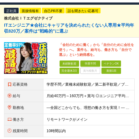
正社員
面接情報有
自己PR不要
話を聞きたい応募可
株式会社ＩＴエグゼクティブ
ITエンジニア★会社にキャリアを決められたくない人専用★平均年
収820万／案件は”戦略的”に選ぶ
「会社のために働く」から「自分のために会社を
使う」へ。 案件も、給与も、働き方も「自分で
選ぶ」という納得感を。
未経験歓迎
学歴不問
ベテランOK
完全週休2日
賞与複数月
面接1回
応募資格
学歴不問／業種未経験歓迎／第二新卒歓迎／ブランクOK ＜WEB面談1回のみ！経験の浅い方も歓迎＞ ■ITエンジニアの実務経験1年以上の実務経験をお持ちの方 ※言語・工程・業界・ジャンルなど不問 ※
給与
月給40万円～160万円＋賞与 ◎エンジニア平均年収820万円 ◎入社した全員が年収UPしています！（前職年収180万円UP） ◎単価連動型：還元率83%～100％だから高収入が実現 ◎待機時給与保
勤務地
―全国どこからでも、理想の働き方を実現！― 〇柔軟な勤務スタイルを実現 フレックス制度にも対応、社内業務/帰社日ゼロ。 9割以上のメンバーが「フルリモート」または「リモート併用」の働き方で活躍中。 ス
働き方
リモートワークがメイン
残業時間
10時間以内