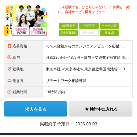
＼未経験でも、ひとりじゃない。／ 仲間と一緒
に、自社サービス開発デビュー！
未経験歓迎
学歴不問
ベテランOK
完全週休2日
賞与複数月
面接1回
応募資格
＼＼未経験からのエンジニアデビューを応援！／／ ★完全未経験OK ★学歴不問 ★第二新卒歓迎 実際に、元ミュージシャンや調理師など、 異業種から転職した先輩も活躍中♪ 10名ほどのチーム体制で、分
給与
月給23万円～48万円＋賞与＋交通費全額支給 ※経験・能力・スキルを考慮して決定します。 ※地方から上京される方には、上京支援金の支給もあります。 ※上記月給には固定残業代（15時間～20時間分／2
勤務地
東京本社 ≪東京本社≫ 東京都豊島区南池袋3-13-8 ホウエイビル9F ★経験者はフルリモート/リモート可 ★通院による早出や遅出にも柔軟に対応 ★池袋駅より徒歩5分の好アクセス ★未経験の方は
働き方
リモートワーク相談可能
残業時間
10時間以内
求人を見る
検討中に入れる
掲載終了予定日：
2026.09.03