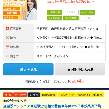
なたのキャリアは、あなたが決める。▼
未経験歓迎
学歴不問
ベテランOK
完全週休2日
賞与複数月
面接1回
応募資格
学歴不問／未経験歓迎／第二新卒歓迎 ＜カジュアル面談実施中！＞ 事前準備は一切不要。 画面オフのカジュアル面談も歓迎です。 「今の現場、ちょっとレガシーで先が見えなくて…」 「市場価値を上げたいん
給与
＼副業OK・年収800万以上も目指せる／ ◆月給40万円～70万円＋賞与年2回 ※経験・年齢・能力を考慮の上、当社規定により優遇いたします ※試用期間1ヶ月あり、待遇等に差異なし ※残業代別途全額支給
勤務地
＼全社員週2～3日リモート勤務中／ ◆東京・神奈川・埼玉・千葉などの各プロジェクト先 ※希望勤務地を考慮します。 ※お客様先の9割は、東京23区内です。 ※転居を伴う転勤はありません。 ※客先常駐の場
働き方
リモートワークがメイン
求人を見る
検討中に入れる
4
掲載終了予定日：
2026.08.10
残り
日
NEW
終了間近
正社員
面接情報有
自己PR不要
話を聞きたい応募可
株式会社セレッテ
金融系エンジニア◆経験は信頼の蓄積◆年休125日◆残業月平均