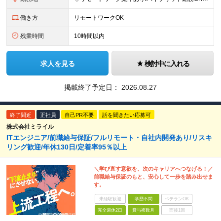
働き方
リモートワークOK
残業時間
10時間以内
求人を見る
検討中に入れる
掲載終了予定日：
2026.08.27
終了間近
正社員
自己PR不要
話を聞きたい応募可
株式会社ミライル
ITエンジニア/前職給与保証/フルリモート・自社内開発あり/リスキ
リング歓迎/年休130日/定着率95％以上
＼学び直す意欲を、次のキャリアへつなげる！／
前職給与保証のもと、安心して一歩を踏み出せま
す。
未経験歓迎
学歴不問
ベテランOK
完全週休2日
賞与複数月
面接1回