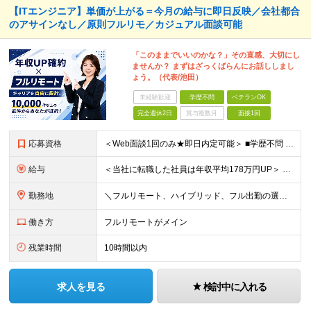
【ITエンジニア】単価が上がる＝今月の給与に即日反映／会社都合
のアサインなし／原則フルリモ／カジュアル面談可能
「このままでいいのかな？」その直感、大切にし
ませんか？ まずはざっくばらんにお話ししまし
ょう。（代表/池田）
未経験歓迎
学歴不問
ベテランOK
完全週休2日
賞与複数月
面接1回
応募資格
＜Web面談1回のみ★即日内定可能＞ ■学歴不問 ■エンジニアとしての実務経験1年以上 （開発・インフラ・技術・工程など不問）
給与
＜当社に転職した社員は年収平均178万円UP＞ 月給45万円～120万円＋賞与＋各手当 ※経験・能力などを考慮の上、決定します ※案件の契約内容（月単金など）や昇給、賞与額はすべてシステム上で開示し
勤務地
＼フルリモート、ハイブリッド、フル出勤の選択可＆帰社日なし／ 【下記エリアを中心とするクライアント先または自宅にて勤務】 ■首都圏：東京・埼玉・千葉・神奈川 ■関西：大阪・兵庫・京都・滋賀・奈良・和
働き方
フルリモートがメイン
残業時間
10時間以内
求人を見る
検討中に入れる