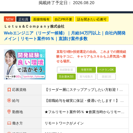
掲載終了予定日：
2026.08.20
NEW
正社員
面接情報有
自己PR不要
話を聞きたい応募可
Ｌｏｔｕｓ＆Ｃｏｍｐａｎｙ株式会社
Webエンジニア（リーダー候補）｜月給34万円以上｜自社内開発
メイン｜リモート案件95％｜直請け案件多数
直取引9割×技術選定の自由。 これまでの開発経
験をテコに、 キャリアもスキルも上昇気流へ乗
せる場所。
未経験歓迎
学歴不問
ベテランOK
完全週休2日
賞与複数月
面接1回
応募資格
【リーダー層にステップアップしたい方歓迎！】 ■何かしらの開発経験をお持ちの方（言語不問） └テスター・ローコード開発のみや、 C言語での組み込み開発経験でも大歓迎です！ ■本社に出社できる方 └
給与
【前職給与を確実に保証・優遇いたします！】 ★経験・スキル・前職年収を考慮し、前職以上の提示を基本として決定します。 月給 34万円～48万円 ＋ 昇給査定年2回 ※経験・能力を考慮の上、社内規定
勤務地
★フルリモート案件95％ ★創業当時からリモートワークに注力 勤務は自宅または中目黒オフィスが中心となります。 案件の約9割は受託開発ですが、 一部案件では首都圏のクライアント先で勤務いただく場合が
働き方
リモートワークがメイン