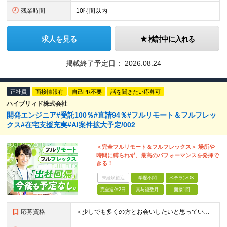
残業時間
10時間以内
求人を見る
検討中に入れる
掲載終了予定日：
2026.08.24
正社員
面接情報有
自己PR不要
話を聞きたい応募可
ハイブリィド株式会社
開発エンジニア#受託100％#直請94％#フルリモート＆フルフレッ
クス#在宅支援充実#AI案件拡大予定/002
＜完全フルリモート＆フルフレックス＞ 場所や
時間に縛られず、最高のパフォーマンスを発揮で
きる！
未経験歓迎
学歴不問
ベテランOK
完全週休2日
賞与複数月
面接1回
応募資格
＜少しでも多くの方とお会いしたいと思っています！＞ ◆学歴不問 ◆詳細設計〜結合テストの一連の工程を独力で完遂できる方 ◆オブジェクト指向型のプログラミング言語（Java、C#、Pythonなど）を1