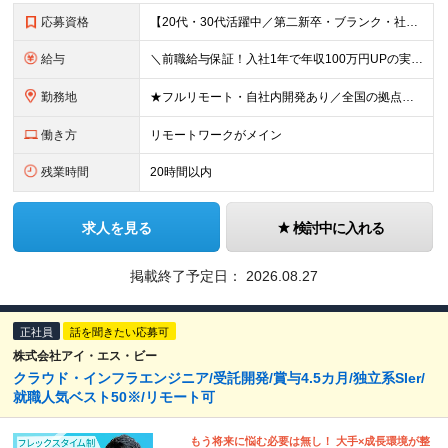
応募資格
【20代・30代活躍中／第二新卒・ブランク・社会人経験10年以上も歓迎】 ＜応募条件＞ ◇学歴不問 ◇IT業界での実務経験をお持ちの方（年数不問） ※以下いずれかのご経験を想定しています └テスター
給与
＼前職給与保証！入社1年で年収100万円UPの実績あり／ ＜経験2年未満の方＞ 月給30万円～35万円 ＜経験2年以上の方＞ 月給35万円～45万円 ＜PM/PL経験のある方＞ 月給70万円～1
勤務地
★フルリモート・自社内開発あり／全国の拠点で募集中！ 北海道、宮城県、新潟県、東京都、大阪府、福岡県、沖縄県にある各拠点 ※様々な企業の現場で、当社プロジェクトに加わり業務を行っていただきます。 ※希
働き方
リモートワークがメイン
残業時間
20時間以内
求人を見る
検討中に入れる
掲載終了予定日：
2026.08.27
正社員
話を聞きたい応募可
株式会社アイ・エス・ビー
クラウド・インフラエンジニア/受託開発/賞与4.5カ月/独立系SIer/
就職人気ベスト50※/リモート可
もう将来に悩む必要は無し！ 大手×成長環境が整