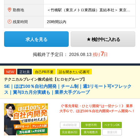
勤務地
＜竹橋駅（東京メトロ東西線）直結本社＞ 東京都千代田区一ツ橋一丁目1番1号パレスサイドビル5F・8F （変更の範囲）上記を除く当社関連勤務地
残業時間
20時間以内
求人を見る
検討中に入れる
7
掲載終了予定日：
2026.08.13
残り
日
NEW
正社員
自己PR不要
話を聞きたい応募可
テクニカルブレイン株式会社【ヒロセグループ】
SE｜ほぼ100％自社内開発｜チーム制｜週3リモート可×フレック
ス｜賞与3カ月分実績も｜業界大手グループ
《“客先常駐・ひとり開発”は一切ナシ！》 業界
大手Gで、ほぼ100％自社内開発×チーム開発へ！
未経験歓迎
学歴不問
ベテランOK
完全週休2日
賞与複数月
面接1回