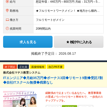
給与
想定年収：440万円～800万円 月給：31万円～57万円+賞与年2回 ※経験、能力などを考慮の上、当社規定により決定いたします。 ※上記には固定残業代20時間分（4万円～7.5万円）を含む。超過分
勤務地
★フルリモートワークメイン！ ★地方から都内のプロジェクトに参画する社員も多数！ ★常駐の場合は直行・直帰OK ≪東京本社≫ 〒101-0041 東京都千代田区神田須田町二丁目19番地23 Daiw
働き方
フルリモートがメイン
残業時間
20時間以内
求人を見る
検討中に入れる
掲載終了予定日：
2026.08.17
終了間近
正社員
面接情報有
自己PR不要
株式会社マチス教育システム
ITエンジニア◆月給35万円◆ボーナス3回◆リモート9割◆受託7割
◆自社ITスクール無償◆残業なし
経験浅めで止まっているあなたへ。 教育事業発
の育成ノウハウ×リモート率90％で、 一歩先のス
テップアップを。