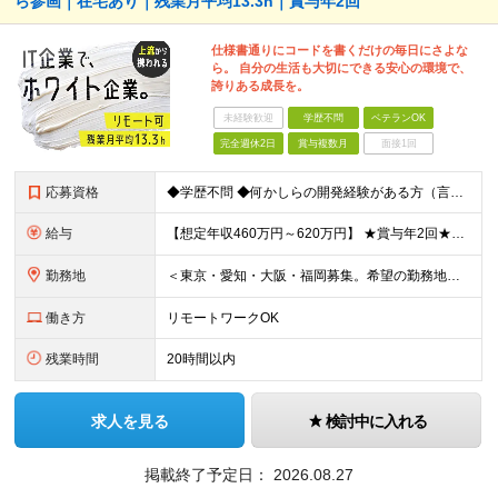
ら参画｜在宅あり｜残業月平均13.3h｜賞与年2回
仕様書通りにコードを書くだけの毎日にさよな
ら。 自分の生活も大切にできる安心の環境で、
誇りある成長を。
未経験歓迎
学歴不問
ベテランOK
完全週休2日
賞与複数月
面接1回
応募資格
◆学歴不問 ◆何かしらの開発経験がある方（言語不問） ＜以下のような方を歓迎します＞ ◎自社プロダクト開発に携わりたい方 ◎新しいサービスの企画から挑戦してみたい方 ◎これまでの経験を活かし管理職を
給与
【想定年収460万円～620万円】 ★賞与年2回★勤務地手当あり 月給30万円～41万円 ＜各種手当＞ ■勤務地手当（東京2万円／月、大阪1万円／月、名古屋5000円／月） ■通勤手当（月額5万円ま
勤務地
＜東京・愛知・大阪・福岡募集。希望の勤務地で働けます＞ 希望通りの配属＆転勤も基本なし！ 「プロジェクト人員の枠を広げたい」などといった、 会社からの強制的な異動・出向依頼はありません。 ■東京オフ
働き方
リモートワークOK
残業時間
20時間以内
求人を見る
検討中に入れる
掲載終了予定日：
2026.08.27