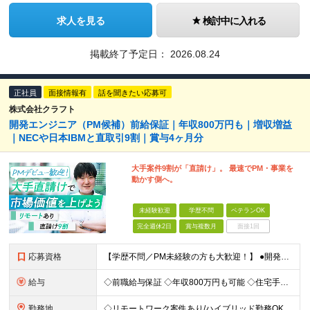
求人を見る
検討中に入れる
掲載終了予定日：
2026.08.24
正社員
面接情報有
話を聞きたい応募可
株式会社クラフト
開発エンジニア（PM候補）前給保証｜年収800万円も｜増収増益
｜NECや日本IBMと直取引9割｜賞与4ヶ月分
大手案件9割が「直請け」。 最速でPM・事業を
動かす側へ。
未経験歓迎
学歴不問
ベテランOK
完全週休2日
賞与複数月
面接1回
応募資格
【学歴不問／PM未経験の方も大歓迎！】 ●開発エンジニアとしての実務経験をお持ちの方 ～採用担当者より～ 「PM経験が一切ない」という方もご心配なく！ 面接で一番大切にしているのは「これまでどんな業
給与
◇前職給与保証 ◇年収800万円も可能 ◇住宅手当・賞与年間4か月支給実績あり＋業績により、別途決算賞与あり 【PM・PL候補】 数名規模のチームでの進捗管理や、後輩・メンバーの指導・フォロー経験が
勤務地
◇リモートワーク案件あり/ハイブリッド勤務OK 【本社】東京都豊島区高田3-14-29 KDX高田馬場ビル2F ┗都内、神奈川県のプロジェクト先での勤務もございます。 ＜プロジェクト先エリア例＞