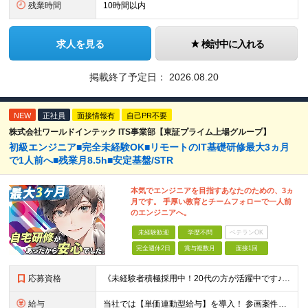
残業時間
10時間以内
求人を見る
検討中に入れる
掲載終了予定日：
2026.08.20
NEW
正社員
面接情報有
自己PR不要
株式会社ワールドインテック ITS事業部【東証プライム上場グループ】
初級エンジニア■完全未経験OK■リモートのIT基礎研修最大3ヵ月
で1人前へ■残業月8.5h■安定基盤/STR
本気でエンジニアを目指すあなたのための、3ヵ
月です。 手厚い教育とチームフォローで一人前
のエンジニアへ。
未経験歓迎
学歴不問
ベテランOK
完全週休2日
賞与複数月
面接1回
応募資格
《未経験者積極採用中！20代の方が活躍中です♪》 ◎約4割が実務未経験入社！ ■学歴・職歴は一切問いません！ ■第二新卒の方もお気軽にご相談ください♪ ■入社してから数年は、転勤の可能性があります
給与
当社では【単価連動型給与】を導入！ 参画案件の契約単価に連動して給与が決定。 還元率は単価の【70％～80％】と東証プライム上場グループとして高水準です！（社会保険料・教育コスト含む） ■関東：月給