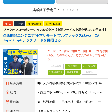
掲載終了予定日：
2026.08.20
NEW
正社員
面接情報有
自己PR不要
ブックオフコーポレーション株式会社【東証プライム上場企業100％子会社】
企画開発エンジニア/基本リモート/フルフレックス/Java・C#・
TypeScript/テックリードを目指せる
ユーザーに一番近い場所で、自社サービスを手掛
ける。 その手応えが、あなたのキャリアを広げ
る。
未経験歓迎
学歴不問
ベテランOK
完全週休2日
賞与複数月
面接1回
応募資格
■何らかの開発経験をお持ちの方 ※学歴不問 Javaは経験ないがWebアプリケーション運用知識やDB知識が豊富など 何か一つでも強みがあれば活躍できる可能性があります！ 興味をお持ちいただけましたら
給与
＜想定年収＞400万円～800万円 月給31.5万円～55万円＋賞与＋交通費全額支給＋各種手当 ※経験・能力などを考慮し相談の上、当社規定により決定します。 ※上記金額には16～21時間分のみなし残
勤務地
★IT部門は週1～2日は出社、週3～4日はリモートワーク ★勤務地はご本人のご希望を最優先します ■飯田橋オフィス／東京都新宿区揚場町2-26 SKビル ■本社／神奈川県相模原市南区古淵2-14-
働き方
リモートワークがメイン