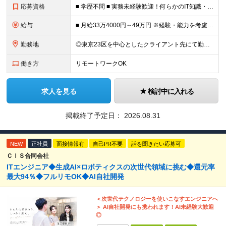
応募資格
■ 学歴不問 ■ 実務未経験歓迎！何らかのIT知識・学習経験をお持ちの方 （独学、ITスクール卒業生、少しだけ実務経験がある等、経験の浅い方も大歓迎です！） ＼こんな方にピッタリの環境です／ ◎面接
給与
■ 月給33万4000円～49万円 ※経験・能力を考慮して優遇します。 ※上記には固定残業代（月30時間分・6万3500円～9万3100円）を含みます。超過分は全額支給。 ※待機期間中全額給与を保証
勤務地
◎東京23区を中心としたクライアント先にて勤務いただきます（転居を伴う転勤なし） ◎在宅勤務も活用できます ■ 本社 東京都江戸川区南葛西3-5-3-402 (変更の範囲)上記を除く当社関連勤務地
働き方
リモートワークOK
求人を見る
検討中に入れる
掲載終了予定日：
2026.08.31
NEW
正社員
面接情報有
自己PR不要
話を聞きたい応募可
ＣＩＳ合同会社
ITエンジニア◆生成AI×ロボティクスの次世代領域に挑む◆還元率
最大94％◆フルリモOK◆AI自社開発
＜次世代テクノロジーを使いこなすエンジニアへ
＞ AI自社開発にも携われます！AI未経験大歓迎
◎