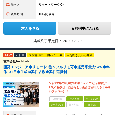
働き方
リモートワークOK
残業時間
10時間以内
求人を見る
検討中に入れる
掲載終了予定日：
2026.08.20
NEW
正社員
面接情報有
自己PR不要
話を聞きたい応募可
株式会社Tech Lab
開発エンジニア◆リモート9割＆フルリモ可◆還元率最大94%◆年
休131日◆生成AI案件多数◆案件選択制
＼設立2年で社員数100名！それでも定着率は9
9％／ 秘訣は、自分らしい働き方を叶える【手厚
いフォロー】！
未経験歓迎
学歴不問
ベテランOK
完全週休2日
賞与複数月
面接1回