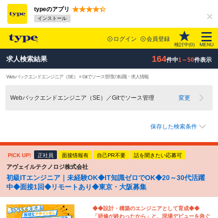
typeのアプリ
インストール
ログイン
会員登録
検討中(
0
)
MENU
164
求人検索結果
件中
1～50
件表示
Webバックエンドエンジニア（SE） × Gitでソース管理の転職・求人情報
Webバックエンドエンジニア（SE）／Gitでソース管理
変更
保存した検索条件
PICK UP!
正社員
面接情報有
自己PR不要
話を聞きたい応募可
アヴェイルテクノロジ株式会社
初級ITエンジニア｜未経験OK◆IT知識ゼロでOK◆20～30代活躍
中◆面接1回◆リモートあり◆東京・大阪募集
◆◆設計・構築のエンジニアとして育成◆◆
「研修が終わったから」と、現場デビューを急ぐ