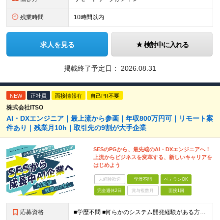
残業時間
10時間以内
求人を見る
検討中に入れる
掲載終了予定日：
2026.08.31
NEW
正社員
面接情報有
自己PR不要
株式会社ITSO
AI・DXエンジニア｜最上流から参画｜年収800万円可｜リモート案
件あり｜残業月10h｜取引先の9割が大手企業
SESのPGから、最先端のAI・DXエンジニアへ！
上流からビジネスを変革する、新しいキャリアを
はじめよう
未経験歓迎
学歴不問
ベテランOK
完全週休2日
賞与複数月
面接1回
応募資格
■学歴不問 ■何らかのシステム開発経験がある方（言語不問） ※プログラミング経験1年～程度の経験が浅い方も歓迎します！ ≪以下のような方を歓迎します≫ ■長期プロジェクトで、クライアントの課題解決に