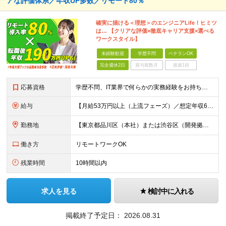
アな評価体系／年収UP多数／リモート80％
確実に描ける＜理想＞のエンジニアLife！ヒミツ
は… 【クリアな評価×徹底キャリア支援×選べる
ワークスタイル】
未経験歓迎
学歴不問
ベテランOK
完全週休2日
賞与複数月
面接1回
応募資格
学歴不問、IT業界で何らかの実務経験をお持ちの方（1年以上） ※ブランクのある方歓迎 ※担当業務/フェーズ/使用言語などは限定せず ※経験年数も限定せず。経験の浅い方からベテランまで歓迎
給与
【月給53万円以上（上流フェーズ）／想定年収636万円以上】 ★詳しくは下記をご参照ください！ ■育成枠採用（職種未経験～経験1年未満／メンター制度適用社員） 月給25万円以上 ※社会人経験、技術
勤務地
【東京都品川区（本社）または渋谷区（開発拠点）各プロジェクト先の勤務地】 ◎リモート案件も多数のため在宅勤務も可能です！ 常駐・ハイブリッド型・フルリモートなど柔軟に対応しています。 ※転勤はございま
働き方
リモートワークOK
残業時間
10時間以内
求人を見る
検討中に入れる
掲載終了予定日：
2026.08.31