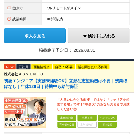
働き方
フルリモートがメイン
残業時間
10時間以内
求人を見る
検討中に入れる
掲載終了予定日：
2026.08.31
NEW
正社員
面接情報有
自己PR不要
話を聞きたい応募可
株式会社ＡＳＶＥＮＴＯ
初級エンジニア【実務未経験OK】立派な志望動機は不要｜残業ほ
ぼなし｜年休126日｜待機中も給与保証
「ふるいにかける面接」ではなく「キャリアを相
談する場」です！“等身大”のあなたのままでお越
しください◎
未経験歓迎
学歴不問
ベテランOK
完全週休2日
賞与複数月
面接1回