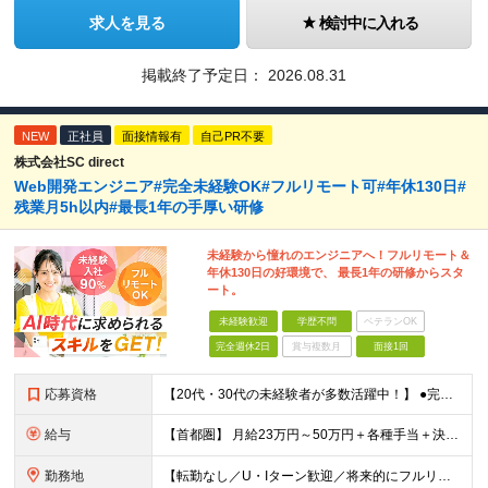
求人を見る
検討中に入れる
掲載終了予定日：
2026.08.31
NEW
正社員
面接情報有
自己PR不要
株式会社SC direct
Web開発エンジニア#完全未経験OK#フルリモート可#年休130日#
残業月5h以内#最長1年の手厚い研修
未経験から憧れのエンジニアへ！フルリモート＆
年休130日の好環境で、 最長1年の研修からスタ
ート。
未経験歓迎
学歴不問
ベテランOK
完全週休2日
賞与複数月
面接1回
応募資格
【20代・30代の未経験者が多数活躍中！】 ●完全未経験、第二新卒、既卒、フリーターの方大歓迎！ ●学歴・職歴・転職回数・ブランク一切不問 ※34歳までの方（若年層の長期キャリア形成を図るため） ★
給与
【首都圏】 月給23万円～50万円＋各種手当＋決算賞与 【大阪】 月給22万円～50万円＋各種手当＋決算賞与 【愛知】 月給21.5万円～50万円＋各種手当＋決算賞与 【福岡・宮城】 月給20万
勤務地
【転勤なし／U・Iターン歓迎／将来的にフルリモートOK】 本社（新宿区）、大阪支店、名古屋支店または東京都・神奈川県・千葉県・埼玉県・愛知県・大阪府・福岡県をはじめ、全国のプロジェクト先 ※ご希望を