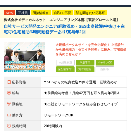
NEW
正社員
面接情報有
自己PR不要
話を聞きたい応募可
株式会社メディカルネット エンジニアリング本部【東証グロース上場】
自社サービス開発エンジニア/経験浅め・SES出身歓迎/中抜け＋在
宅可/住宅補助/6時間勤務デーあり/賞与年2回
大規模ポータルサイトを完全内製化！ 上流設計
から最先端の「ゼロイチ開発」に挑み、市場価値
を高めませんか？
未経験歓迎
学歴不問
ベテランOK
完全週休2日
賞与複数月
面接1回
応募資格
□ SESからの転身歓迎 □ 保守運用・経験浅めからのチャレンジ歓迎 ■ 学歴不問 ■ 何らかのシステム開発経験をお持ちの方（言語・年数不問） ＜当社で経験できること＞ ・企画、要件定義、設計、実装
給与
★前職給与考慮！月給42万円も可＆賞与年2回＆昇給随時！★ ■月給29万円～42万円＋賞与年2回＋交通費 ※前職の給与やスキルを考慮し決定します ※固定残業代（月45時間分／7万7,000円～11万
勤務地
★出社とリモートワークを組み合わせたハイブリッド勤務！ ★幡ヶ谷駅から徒歩1分！ 【本社】 東京都渋谷区幡ヶ谷1-34-14 宝ビル3F ※(変更の範囲)上記を除く当社関連勤務地
働き方
リモートワークOK
残業時間
20時間以内