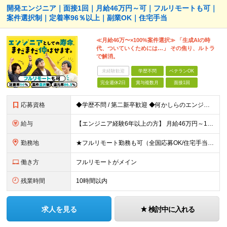
開発エンジニア｜面接1回｜月給46万円～可｜フルリモートも可｜
案件選択制｜定着率96％以上｜副業OK｜住宅手当
≪月給46万〜×100%案件選択≫ 「生成AIの時
代、ついていくためには…」 その焦り、ルトラ
で解消。
未経験歓迎
学歴不問
ベテランOK
完全週休2日
賞与複数月
面接1回
応募資格
◆学歴不問 / 第二新卒歓迎 ◆何かしらのエンジニア経験をお持ちの方 （言語・期間・フェーズ不問） 経験浅めの方も遠慮なくご応募ください！ ■入社前Q＆A ────── ◎実力に見合った報酬が手に
給与
【エンジニア経験6年以上の方】 月給46万円～100万円（固定残業代含む） ※上記月給には月30時間分の固定残業代（月8万7,400円～月19万円）を含む。超過分は全額支給。 【エンジニア経験4年以
勤務地
★フルリモート勤務も可（全国応募OK/住宅手当を支給します） ※案件によって常駐が必要になる場合があります。 ※希望がない限り、転勤はありません ※U・Iターン歓迎 ★ルトラの社員は全国各地で活躍中
働き方
フルリモートがメイン
残業時間
10時間以内
求人を見る
検討中に入れる