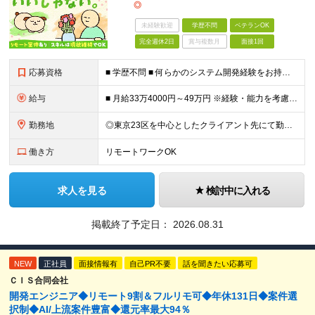
◎
未経験歓迎
学歴不問
ベテランOK
完全週休2日
賞与複数月
面接1回
応募資格
■ 学歴不問 ■ 何らかのシステム開発経験をお持ちの方（言語不問） ※Java、Python、PHPなどのメジャーな言語が使える方は大歓迎です！ ＼こんな方にピッタリの環境です／ ◎「成長しなきゃ」
給与
■ 月給33万4000円～49万円 ※経験・能力を考慮して優遇します。 ※上記には固定残業代（月30時間分・6万3500円～9万3100円）を含みます。超過分は全額支給。 ※待機期間中全額給与を保証
勤務地
◎東京23区を中心としたクライアント先にて勤務いただきます（転居を伴う転勤なし） ◎在宅勤務も活用できます ■ 本社 東京都江戸川区南葛西3-5-3-402 (変更の範囲)上記を除く当社関連勤務地
働き方
リモートワークOK
求人を見る
検討中に入れる
掲載終了予定日：
2026.08.31
NEW
正社員
面接情報有
自己PR不要
話を聞きたい応募可
ＣＩＳ合同会社
開発エンジニア◆リモート9割＆フルリモ可◆年休131日◆案件選
択制◆AI/上流案件豊富◆還元率最大94％