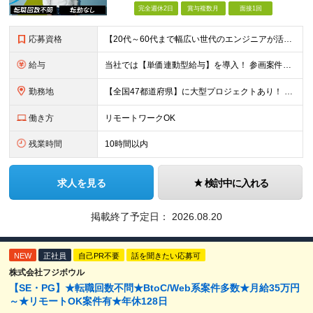
完全週休2日
賞与複数月
面接1回
応募資格
【20代～60代まで幅広い世代のエンジニアが活躍してます】 ■学歴不問 ■転職回数不問 ■開発経験（年数不問）をお持ちの方
給与
当社では【単価連動型給与】を導入！ 参画案件の契約単価に連動して給与が決定。 還元率は単価の【70％～80％】と東証プライム上場グループとして高水準です！（社会保険料・教育コスト含む） ■関東：月給
勤務地
【全国47都道府県】に大型プロジェクトあり！ 主要勤務地： 北海道/宮城県/栃木県/埼玉県/千葉県/東京都/神奈川県/愛知県/大阪府/京都府/兵庫県/広島県/福岡県/熊本県 ※勤務エリアは、あなたの
働き方
リモートワークOK
残業時間
10時間以内
求人を見る
検討中に入れる
掲載終了予定日：
2026.08.20
NEW
正社員
自己PR不要
話を聞きたい応募可
株式会社フジボウル
【SE・PG】★転職回数不問★BtoC/Web系案件多数★月給35万円
～★リモートOK案件有★年休128日