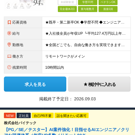
未経験歓迎
学歴不問
ベテランOK
完全週休2日
賞与複数月
面接1回
応募資格
★既卒・第二新卒OK ◆学歴不問 ◆エンジニアとしての何かしらの実務経験が1年以上ある方 ※AI未経験者大歓迎 ★意欲重視の採用です！ 「経歴に自信がない」という方も、"今後挑戦したいこと""スキル
給与
★入社後全員が年収UP ┗平均127.4万円以上年収UP！ ┗最大390万円UPの実績もあり 月給35万円～100万円＋決算賞与＋各種手当 【 給与イメージ 】 ■経験1年以上…月給35万円～＋決
勤務地
★全国どこでも、自由な働き方を実現できます！ 全国のプロジェクト先やフルリモート環境での勤務も可能です。 ＼自由度の高い働き方、叶えます／ □フルリモートで働きたい □ハイブリットに働きたい □家庭
働き方
リモートワークがメイン
残業時間
10時間以内
求人を見る
検討中に入れる
掲載終了予定日：
2026.09.03
NEW
正社員
自己PR不要
話を聞きたい応募可
株式会社バイテック
【PG／SE／テスター】AI案件強化！目指せるAIエンジニア／クリ