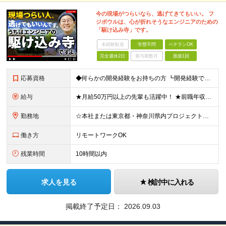
今の現場がつらいなら、逃げてきてもいい。 フ
ジボウルは、心が折れそうなエンジニアのための
「駆け込み寺」です。
未経験歓迎
学歴不問
ベテランOK
完全週休2日
賞与複数月
面接1回
応募資格
◆何らかの開発経験をお持ちの方 ┗開発経験ではなく、運用・保守経験があるという方も、お気軽にご応募ください！ ┗ブランク・転職回数は不問です！ ┗ネガティブな応募理由も歓迎です！ ※学歴不問 ☆活か
給与
★月給50万円以上の先輩も活躍中！ ★前職年収から80万円以上UP保証 月給35万円～ ※月給には固定残業代を含む(月20時間分/2万6000円～/超過分別途支給） ※残業がなくても上記支給(基本残
勤務地
☆本社または東京都・神奈川県内プロジェクト先での勤務となります ☆リモートワークOKの案件も多数あります(応相談) ☆転居を伴う転勤はありません ☆九州地方、北陸地方、北海道からの転職者も多数在籍！/
働き方
リモートワークOK
残業時間
10時間以内
求人を見る
検討中に入れる
掲載終了予定日：
2026.09.03