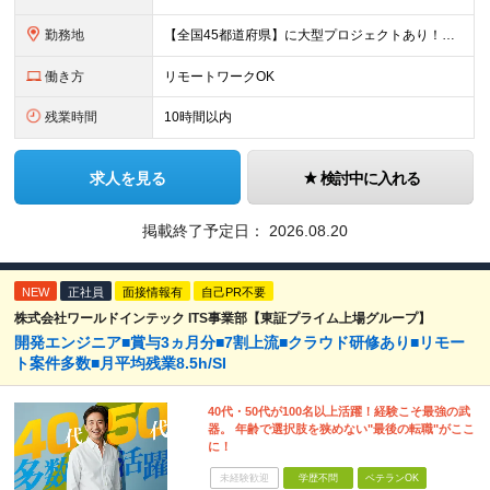
勤務地
【全国45都道府県】に大型プロジェクトあり！※ 四国・沖縄を除く 主要勤務地： 北海道/宮城県/栃木県/埼玉県/千葉県/東京都/神奈川県/愛知県/大阪府/京都府/兵庫県/広島県/福岡県/熊本県 ※勤
働き方
リモートワークOK
残業時間
10時間以内
求人を見る
検討中に入れる
掲載終了予定日：
2026.08.20
NEW
正社員
面接情報有
自己PR不要
株式会社ワールドインテック ITS事業部【東証プライム上場グループ】
開発エンジニア■賞与3ヵ月分■7割上流■クラウド研修あり■リモー
ト案件多数■月平均残業8.5h/SI
40代・50代が100名以上活躍！経験こそ最強の武
器。 年齢で選択肢を狭めない"最後の転職"がここ
に！
未経験歓迎
学歴不問
ベテランOK