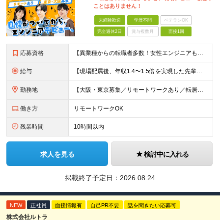
ことはありません！
未経験歓迎
学歴不問
ベテランOK
完全週休2日
賞与複数月
面接1回
応募資格
【異業種からの転職者多数！女性エンジニアも活躍中】 ◆学歴不問 ◆未経験OK ≪こんな方を歓迎しています≫ ◎未経験から成長できる環境で活躍したい方 ◎大学やスクールでIT系のスキルを学んだことのあ
給与
【現場配属後、年収1.4〜1.5倍を実現した先輩も！残業代全額支給】 ◆給与は経験やスキルに応じて決定します ◆年俸制250万円～350万円（1/12を月々支給） ≪年収UPの例≫ ◎飲食業からのキ
勤務地
【大阪・東京募集／リモートワークあり／転居を伴う転勤なし】 東京本社、大阪事務所、または東京23区内・関西（大阪・兵庫）の各クライアント先勤務 ◆入社後、約1年間はクライアント先ではなく 自社内（東
働き方
リモートワークOK
残業時間
10時間以内
求人を見る
検討中に入れる
掲載終了予定日：
2026.08.24
NEW
正社員
面接情報有
自己PR不要
話を聞きたい応募可
株式会社ルトラ