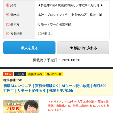
給与
★昇給年2回＆業績賞与あり／年収800万円可 ★前職給与を考慮 ★ストックオプション付与あり（IPO間近） ★昇給制度あり ┗入社6カ月後に3％以上の昇給があります。その後、業績に合わせて適宜、昇給し
勤務地
本社・プロジェクト先（東京都23区・横浜・川崎・千葉・埼玉が中心）いずれかでの勤務となります（常駐は全体の1割程度！） 《本社》東京都港区虎ノ門3-5-1 虎ノ門37森ビル12F ※(変更の範囲)
働き方
リモートワーク相談可能
残業時間
20時間以内
求人を見る
検討中に入れる
掲載終了予定日：
2026.08.20
NEW
正社員
面接情報有
自己PR不要
株式会社ITSO
初級AIエンジニア｜実務未経験OK｜AIツール使い放題｜年収500
万円可｜リモート案件あり｜残業月平均10h
＜クライアントの9割が大手上場企業＞ 業務を効
率化・自動化する、時代に求められるスキルを身
につけよう。