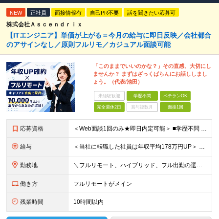
NEW
正社員
面接情報有
自己PR不要
話を聞きたい応募可
株式会社Ａｓｃｅｎｄｒｉｘ
【ITエンジニア】単価が上がる＝今月の給与に即日反映／会社都合
のアサインなし／原則フルリモ／カジュアル面談可能
「このままでいいのかな？」その直感、大切にし
ませんか？ まずはざっくばらんにお話ししまし
ょう。（代表/池田）
未経験歓迎
学歴不問
ベテランOK
完全週休2日
賞与複数月
面接1回
応募資格
＜Web面談1回のみ★即日内定可能＞ ■学歴不問 ■エンジニアとしての実務経験1年以上 （開発・インフラ・技術・工程など不問）
給与
＜当社に転職した社員は年収平均178万円UP＞ 月給45万円～120万円＋賞与＋各手当 ※経験・能力などを考慮の上、決定します ※案件の契約内容（月単金など）や昇給、賞与額はすべてシステム上で開示し
勤務地
＼フルリモート、ハイブリッド、フル出勤の選択可＆帰社日なし／ 【下記エリアを中心とするクライアント先または自宅にて勤務】 ■首都圏：東京・埼玉・千葉・神奈川 ■関西：大阪・兵庫・京都・滋賀・奈良・和
働き方
フルリモートがメイン
残業時間
10時間以内