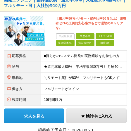
開発エンジニア｜案件選択制｜還元率80%｜入社後100%給与UP｜
フルリモート可｜入社祝金10万円
【還元率80％×リモート案件比率80％以上】 退職
者ゼロの圧倒的安心感のもとで理想のキャリア
を。
未経験歓迎
学歴不問
ベテランOK
完全週休2日
賞与複数月
面接1回
応募資格
■何らかのシステム開発の実務経験をお持ちの方(3年以上) ■学歴不問 ≪こんな方にピッタリ≫ □ スキルや経験に見合う正当な収入を得たい □ PGからSEへのステップアップなど上流工程に挑戦したい
給与
★還元率最大80%！平均年収530万円！ 月給40万円～60万円＋業績賞与 想定年収：年収500万円～800万円 ※スキルやご経験、担当案件により変動します ◎スキルや経験を考慮し、優遇します
勤務地
＼リモート案件が83%！フルリモートもOK／ 在宅勤務、または東京、神奈川、埼玉、千葉のプロジェクト先 ★リモート率83%！フルリモート案件も多数！ ★転居を伴う転勤はありません ■本社 東京都港区
働き方
フルリモートがメイン
残業時間
10時間以内
求人を見る
検討中に入れる
掲載終了予定日：
2026.08.20