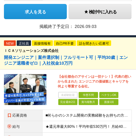
求人を見る
検討中に入れる
掲載終了予定日：
2026.09.03
NEW
正社員
面接情報有
自己PR不要
話を聞きたい応募可
ＩＣＡソリューションズ株式会社
開発エンジニア｜案件選択制｜フルリモート可｜平均30歳｜エン
ジニア退職者ゼロ｜入社祝金10万円
【会社都合のアサインは一切ナシ！】代表の想い
から生まれた エンジニアの価値観とキャリアを
何より尊重する会社。
未経験歓迎
学歴不問
ベテランOK
完全週休2日
賞与複数月
面接1回
応募資格
■何らかのシステム開発の実務経験をお持ちの方(3年以上) ■学歴不問 ≪こんな方にピッタリ≫ □ スキルや経験に見合う正当な収入を得たい □ PGからSEへのステップアップなど上流工程に挑戦したい
給与
★還元率最大80%！平均年収530万円！ 月給40万円～60万円＋業績賞与 想定年収：年収500万円～800万円 ※スキルや経験、担当案件により変動します。 ◎スキルや経験を考慮し、優遇します