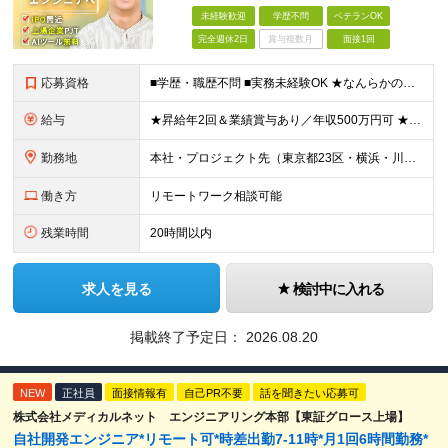
未経験歓迎
学歴不問
ベテランOK
完全週休2日
賞与複数月
面接1回
応募資格
■学歴・職歴不問 ■実務未経験OK ★なんらかのプログラミングを学習した方（独学/スクールなどは不問）を歓迎します！ ┗Python、Java、Javascript、VBA、GASなど ≪以下のよう
給与
★昇給年2回＆業績賞与あり／年収500万円可 ★前職給与を考慮 ★ストックオプション付与あり（IPO間近） ★昇給制度あり ┗入社6カ月後に3％以上の昇給があります。その後、業績に合わせて適宜、昇給し
勤務地
本社・プロジェクト先（東京都23区・横浜・川崎・千葉・埼玉が中心）いずれかでの勤務となります（常駐は全体の1割程度！） 《本社》東京都港区虎ノ門3-5-1 虎ノ門37森ビル12F ※(変更の範囲)
働き方
リモートワーク相談可能
残業時間
20時間以内
求人を見る
検討中に入れる
掲載終了予定日：
2026.08.20
NEW
正社員
面接情報有
自己PR不要
話を聞きたい応募可
株式会社メディカルネット エンジニアリング本部【東証グロース上場】
自社開発エンジニア*リモート可*時差出勤7-11時*月1回6時間勤務*