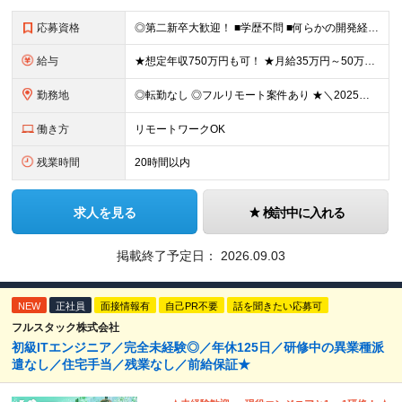
応募資格
◎第二新卒大歓迎！ ■学歴不問 ■何らかの開発経験またはプログラミングや保守・運用のご経験 ※言語や経験年数は不問 ＜こんな方にピッタリです＞ □ 上流のスキルを身につけたい □ 技術以外のスキルを
給与
★想定年収750万円も可！ ★月給35万円～50万円＋賞与年2回（賞与昨年実績3.2ヶ月）＋各種手当＋住宅手当あり(最大1万5千円) ※経験やスキルを考慮して決定します。 ※上記月給には一律支給の住
勤務地
◎転勤なし ◎フルリモート案件あり ★＼2025年10月20日にNEWオフィス移転／★ ━━━━━━━━━━━━━━━━━━━━━━ AMG Solutionは、日本橋大伝馬町に移転！ 移転に向けて
働き方
リモートワークOK
残業時間
20時間以内
求人を見る
検討中に入れる
掲載終了予定日：
2026.09.03
NEW
正社員
面接情報有
自己PR不要
話を聞きたい応募可
フルスタック株式会社
初級ITエンジニア／完全未経験◎／年休125日／研修中の異業種派
遣なし／住宅手当／残業なし／前給保証★