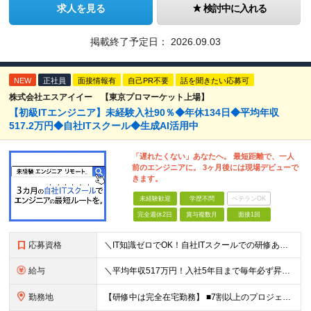
求人を見る
検討中に入れる
掲載終了予定日：
2026.09.03
NEW
正社員
面接情報有
自己PR不要
話を聞きたい応募可
株式会社エスアイイー 【東京プロマーケット上場】
【初級ITエンジニア】未経験入社90％◆年休134日◆平均年収
517.2万円◆自社ITスクール◆生成AI活用中
「遅れたくない」あなたへ。 最短距離で、一人
前のエンジニアに。 3ヶ月後には現場デビューで
きます。
未経験歓迎
学歴不問
ベテランOK
完全週休2日
賞与複数月
面接1回
応募資格
＼IT知識ゼロでOK！自社ITスクールでの研修あり／ ■完全未経験OK(文系出身70％) ■第二新卒歓迎 ■学歴不問 └社会人未経験の方も歓迎します！ 5名以上の採用を予定しているので、同期と入社も
給与
＼平均年収517万円！入社5年目まで毎年必ず昇給／ ■賞与年3回 ■年収800万円以上も可 ■入社3年以上の平均年収469.2万円 月給23万2000円以上＋賞与年3回＋各種手当 ☆入社5年目まで最
勤務地
【研修中は完全在宅勤務】 ■7割以上のプロジェクトでリモートワークを導入 ■フルリモートもあり ■一都三県のプロジェクト先 ■転居を伴う転勤なし ＜プロジェクト先＞ 東京・神奈川・千葉・埼玉でのプロ