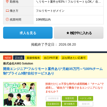
勤務地
＼リモート案件が83%！フルリモートもOK／ 在宅勤務、または東京、神奈川、埼玉、千葉のプロジェクト先 ★リモート率83%！フルリモート案件も多数！ ★転居を伴う転勤はありません ■本社 東京都港区
働き方
フルリモートがメイン
残業時間
10時間以内
求人を見る
検討中に入れる
掲載終了予定日：
2026.08.20
NEW
正社員
面接情報有
自己PR不要
話を聞きたい応募可
株式会社AMG Solution
開発エンジニア*フルリモート案件あり*月給35万円～*100%チーム
制*プライム9割*自社サービスあり
技術だけじゃ不安な時代の成長戦略！ "チーム"で
成長し、"総合力"で勝負できるエンジニアになり
ませんか？
未経験歓迎
学歴不問
ベテランOK
完全週休2日
賞与複数月
面接1回