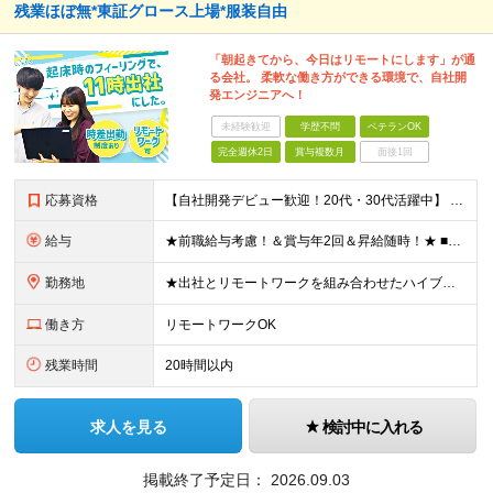
残業ほぼ無*東証グロース上場*服装自由
「朝起きてから、今日はリモートにします」が通
る会社。 柔軟な働き方ができる環境で、自社開
発エンジニアへ！
未経験歓迎
学歴不問
ベテランOK
完全週休2日
賞与複数月
面接1回
応募資格
【自社開発デビュー歓迎！20代・30代活躍中】 ★経験浅めの方も大歓迎！ ★保守、運用、テスターの方も歓迎！ ★歯科医療の専門知識は不要！ ■学歴不問 ■ITに関する何らかの経験・知識のある方 ★求
給与
★前職給与考慮！＆賞与年2回＆昇給随時！★ ■月給29万円～42万円＋賞与年2回＋交通費 ※前職の給与やスキルを考慮し決定します ※固定残業代（月45時間分／7万7,000円～11万1,000円）を
勤務地
★出社とリモートワークを組み合わせたハイブリッド勤務！ ★幡ヶ谷駅から徒歩1分！ 【本社】 東京都渋谷区幡ヶ谷1-34-14 宝ビル3F ※(変更の範囲)上記を除く当社関連勤務地
働き方
リモートワークOK
残業時間
20時間以内
求人を見る
検討中に入れる
掲載終了予定日：
2026.09.03