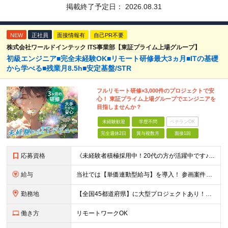
掲載終了予定日：
2026.08.31
NEW
正社員
面接情報有
自己PR不要
株式会社ワールドインテック ITS事業部【東証プライム上場グループ】
初級エンジニア■完全未経験OK■リモート研修最大3ヵ月■ITの基礎
から学べる■残業月8.5h■安定基盤/STR
フルリモート研修×3,000件のプロジェクトで安
心！ 東証プライム上場グループでエンジニアを
目指しませんか？
未経験歓迎
学歴不問
ベテランOK
完全週休2日
賞与複数月
面接1回
応募資格
《未経験者積極採用中！20代の方が活躍中です♪》 ◎約4割が実務未経験入社！ ■学歴・職歴は一切問いません！ ■第二新卒の方もお気軽にご相談ください♪ ■入社してから数年は、転勤の可能性があります
給与
当社では【単価連動型給与】を導入！ 参画案件の契約単価に連動して給与が決定。 還元率は単価の【70％～80％】と東証プライム上場グループとして高水準です！（社会保険料・教育コスト含む） ■関東：月給
勤務地
【全国45都道府県】に大型プロジェクトあり！※ 四国・沖縄を除く 主要勤務地： 北海道/宮城県/栃木県/埼玉県/千葉県/東京都/神奈川県/愛知県/大阪府/京都府/兵庫県/広島県/福岡県/熊本県 ※勤
働き方
リモートワークOK