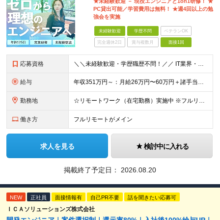
★未経験歓迎 － 現役エンジニアと1on1研修！ ★
PC貸出可能／学習費用は無料！ ★週4回以上の勉
強会を実施
未経験歓迎
学歴不問
ベテランOK
完全週休2日
賞与複数月
面接1回
応募資格
＼＼未経験歓迎・学歴職歴不問！／／ IT業界・エンジニアを目指す方を お待ちしています。 経歴・スキルに自信がない方も お気軽にご応募ください。 【こんな不安を抱える方に】 ▼今の職場では正当に評価
給与
年収351万円～：月給26万円〜60万円＋諸手当＋インセンティブ（２種）＋賞与 ★Point 設立から9ヶ月で全社員2万円の昇給実績 ※成果はしっかりと還元いたします！ ★Point 100％年
勤務地
☆リモートワーク（在宅勤務）実施中 ※フルリモート可 【グループ本社】東京都中央区八丁堀3-6-6 アド京橋ビル2F ∟宝町駅 5分/京橋駅 7分/八丁堀駅7分/JR東京駅10分 【プロジェクト先
働き方
フルリモートがメイン
求人を見る
検討中に入れる
掲載終了予定日：
2026.08.20
NEW
正社員
面接情報有
自己PR不要
話を聞きたい応募可
ＩＣＡソリューションズ株式会社