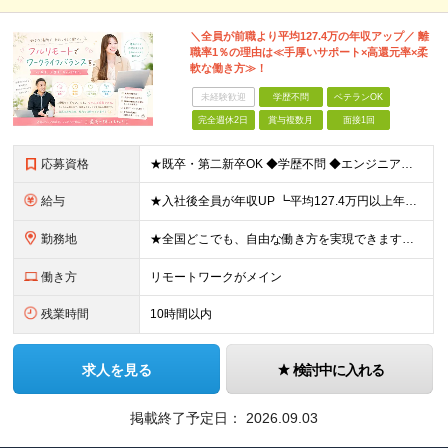
＼全員が前職より平均127.4万の年収アップ／ 離
職率1％の理由は≪手厚いサポート×高還元率×柔
軟な働き方≫！
未経験歓迎
学歴不問
ベテランOK
完全週休2日
賞与複数月
面接1回
応募資格
★既卒・第二新卒OK ◆学歴不問 ◆エンジニアとして実務経験をお持ちの方（1年以上） ★意欲重視の採用です！ 「経歴に自信がない」という方も、"今後挑戦したいこと""スキルアップしたいこと"について
給与
★入社後全員が年収UP ┗平均127.4万円以上年収UP！ ┗最大390万円UPの実績もあり 月給35万円～100万円＋決算賞与＋各種手当 【 給与イメージ 】 ■経験1年以上…月給35万円～＋決
勤務地
★全国どこでも、自由な働き方を実現できます！ 全国のプロジェクト先やフルリモート環境での勤務も可能です。 ＼自由度の高い働き方、叶えます／ □フルリモートで働きたい □ハイブリットに働きたい □家庭
働き方
リモートワークがメイン
残業時間
10時間以内
求人を見る
検討中に入れる
掲載終了予定日：
2026.09.03