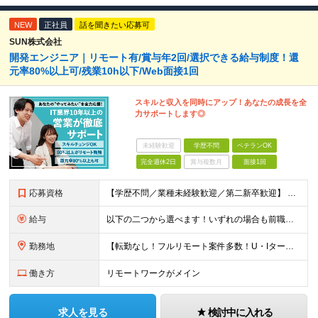
NEW
正社員
話を聞きたい応募可
SUN株式会社
開発エンジニア｜リモート有/賞与年2回/選択できる給与制度！還
元率80%以上可/残業10h以下/Web面接1回
スキルと収入を同時にアップ！あなたの成長を全
力サポートします◎
未経験歓迎
学歴不問
ベテランOK
完全週休2日
賞与複数月
面接1回
応募資格
【学歴不問／業種未経験歓迎／第二新卒歓迎】 ■IT・システムエンジニアの実務経験をお持ちの方※工程や使用言語、経験年数は不問 ◎転職回数は不問 ＼下記のような方にオススメ／ ・安定した収入を得たい方
給与
以下の二つから選べます！いずれの場合も前職の給与を考盛し給与シミュレーションを作成します。 【プロセス型（コツコツ給与を上げたい方向け）】 ■月給25万円～50万円 ※年齢や社歴、仕事の取り組み姿勢
勤務地
【転勤なし！フルリモート案件多数！U・Iターン歓迎】 一都三県を中心に豊富な案件を保有しております！ 東京・愛知・大阪・広島・福岡・新潟の 各プロジェクト先または自社拠点 ※勤務地は希望を考慮します
働き方
リモートワークがメイン
求人を見る
検討中に入れる