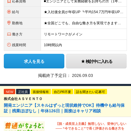
応募資格
■エンジニアとして実務経験をお持ちの方（1年以上） ■学歴不問 ■既卒・第二新卒OK ☆Tech Labの事業内容、ビジョンに共感できる⽅はぜひご応募ください！ ☆意欲重視の採用です！ 「経歴に自信
給与
★入社後全員が年収UP ┗平均154.7万円年収UP！ ┗最大380万円UPの実績も 月給35万円～100万円＋決算賞与＋各種手当 【 給与イメージ 】 ■経験1年以上…月給35万円～＋決算賞与
勤務地
★全国どこでも、自由な働き方を実現できます！ 全国のプロジェクト先やフルリモート環境での勤務も可能です。 ＼自由度の高い働き方、叶えます／ ・フルリモートで働きたい ・ハイブリットに働きたい ・家庭
働き方
リモートワークがメイン
残業時間
10時間以内
求人を見る
検討中に入れる
掲載終了予定日：
2026.09.03
NEW
正社員
面接情報有
自己PR不要
話を聞きたい応募可
株式会社ＡＳＶＥＮＴＯ
開発エンジニア【スキルはずっと現状維持でOK】待機中も給与保
証｜残業ほぼなし｜年休126日｜面接はキャリア相談
【脱・成長至上主義】無理しない、背伸びしない
―― “今できること”で長く評価される働き方を