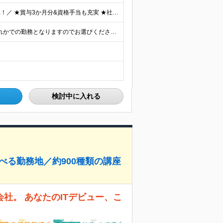
＼家賃補助あり！頑張りは能力給と成果給で給与に還元！／ ★賞与3か月分&資格手当も充実 ★社宅制度あり（当社契約の賃貸住宅の場合は家賃を50％負担／最大5万円） ※社宅制度をご利用される場合は、礼金
《100％自社内勤務／リモートワークもOK》 下記いずれかでの勤務となりますのでお選びください（ご希望に沿わない配属はありません） ■東京本社／東京都台東区浅草橋5-5-5 キムラビル4F ■広島オ
検討中に入れる
べる勤務地／約900種類の講座
社。 あなたのITデビュー、こ