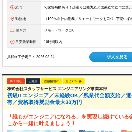
給与
勤務地
働き方
リモートワークOK
目安残業時間
10時間以内
求人を見る
掲載終了予定日：
2026.08.24
終了間近
正社員
面接情報有
自己PR不要
株式会社スタッフサービス エンジニアリング事業本部
初級ITエンジニア／未経験OK／残業代全額支給／選
有／資格取得奨励金最大30万円
「誰もがエンジニアになれる」を実現し続けている会
こから一緒に叶えましょう！