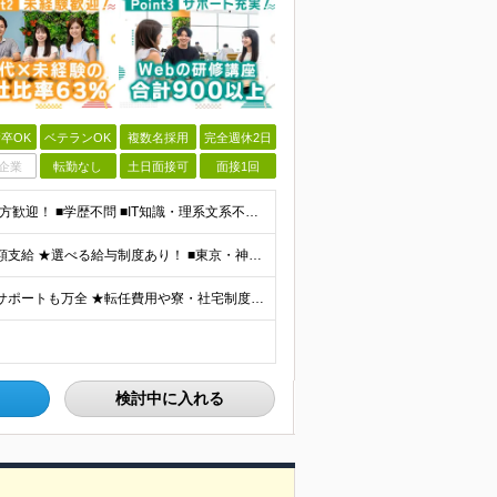
卒OK
ベテランOK
複数名採用
完全週休2日
企業
転勤なし
土日面接可
面接1回
★「手に職をつけたい」「IT業界にチャレンジしたい」方歓迎！ ■学歴不問 ■IT知識・理系文系不問！未経験・第二新卒OK ★ITサポート・IT事務やエンジニアの経験をお持ちの方は優遇します！ 地方在
★通勤＆就業＆地域/住宅＆役職手当あり ★残業代は全額支給 ★選べる給与制度あり！ ■東京・神奈川・千葉・埼玉勤務の場合 月給24.5万円～55万円＋諸手当 （残業代は全額支給） (20,000円の
★リモート実績あり★ ★地域/住宅・単身赴任手当などサポートも万全 ★転任費用や寮・社宅制度も完備しています ★勤務地については希望を考慮の上、決定します ★面接地エリアでの就業率92％以上！ 『地
検討中に入れる