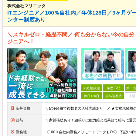
株式会社マリエッタ
ITエンジニア／100％自社内／年休128日／3ヶ月
ンター制度あり
＼スキルゼロ・経歴不問／ 何も分からない今の自
ジニアへ！
未経験歓迎
学歴不問
第二新
休日120日
賞与複数月
上場
応募資格
給与
勤務地