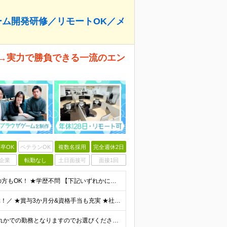
ゲーム開発研修／リモートOK／メ
分→実力で勝負できる一流のエン
卒OK
ベテランOK
複数名採用
完全週休2日
企業
転勤なし
土日面接可
面接1回
＼type経由で複数名の入社実績あり！／ ★実務未経験の方もOK！ ★学歴不問 【下記いずれかに当てはまる方】 ★ITスクールで学ばれている方 ★独学でプログラミングを勉強している方、またはIT資格
＼家賃補助あり！頑張りは能力給と成果給で給与に還元！／ ★賞与3か月分&資格手当も充実 ★社宅制度あり（当社契約の賃貸住宅の場合は家賃を50％負担／最大5万円） ※社宅制度をご利用される場合は、礼金
《100％自社内勤務／リモートワークもOK》 下記いずれかでの勤務となりますのでお選びください（ご希望に沿わない配属はありません） ■東京本社／東京都台東区浅草橋5-5-5 キムラビル4F ■広島オ