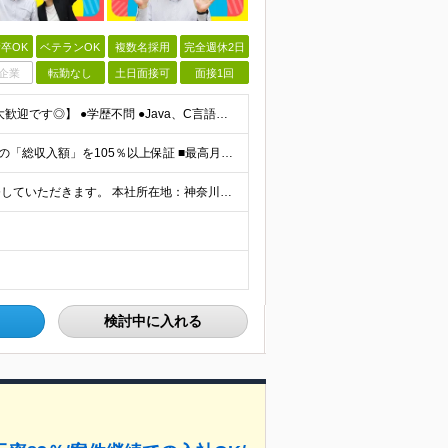
卒OK
ベテランOK
複数名採用
完全週休2日
企業
転勤なし
土日面接可
面接1回
【40代・50代活躍中！最後の転職にしたいという方も大歓迎です◎】 ●学歴不問 ●Java、C言語、C++、C#、PHP、Pythonいずれかの開発経験がある方 ＼こんな方を待っています／ ★「今の
【全社員が給与105％～140％UPを実現！】 ■前職給与の「総収入額」を105％以上保証 ■最高月給120万円・年収1000万円以上も可能 ■確定拠出年金（401K）完備で老後の備えも盤石 月給3
＼リモート案件8割！／ 東京23区内のお客様先にて勤務していただきます。 本社所在地：神奈川県横浜市瀬谷区本郷3-1-17 第2斉藤ビル2F (変更の範囲)上記を除く当社関連勤務地
検討中に入れる