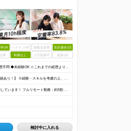
卒OK
ベテランOK
複数名採用
完全週休2日
企業
転勤なし
土日面接可
面接1回
【第二新卒大歓迎！未経験スタートもOKです◎】 ◆学歴不問 ◆未経験OK ☆これまでの経歴よりも「これから」を重視します！ ☆文系・理系、前職の雇用形態は一切問いません！ ＼先輩たちの前職もさまざ
【未経験から年収550万円可／1年で最大80万円UPの実績あり！】 ※経験・スキルを考慮の上、決定いたします。 【月給】27万円〜29万円 ※上記には固定残業代（月25時間分／4万5,000円〜4万
当社で働く社員の「90%以上」がリモートワークを活用しています！ フルリモート勤務：約5割 ハイブリッド勤務（リモート＋出社）：約4割 【本社】東京都千代田区丸の内2-4-1 丸の内ビルディング12
検討中に入れる