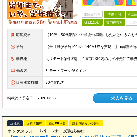
未経験歓迎
学歴不問
第二新
休日120日
賞与複数月
上場
応募資格
給与
勤務地
働き方
リモートワークがメイン
目安残業時間
20時間以内
求人を見る
掲載終了予定日：
2026.08.27
正社員
面接情報有
自己PR不要
話を聞きたい応募可
オックスフォードパートナーズ株式会社