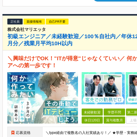
正社員
面接情報有
自己PR不要
株式会社マリエッタ
初級エンジニア／未経験歓迎／100％自社内／年休1
月分／残業月平均10H以内
＼興味だけでOK！"ITが得意"じゃなくていい／ 
アへの第一歩です！
未経験歓迎
学歴不問
第二新
休日120日
賞与複数月
上場
応募資格