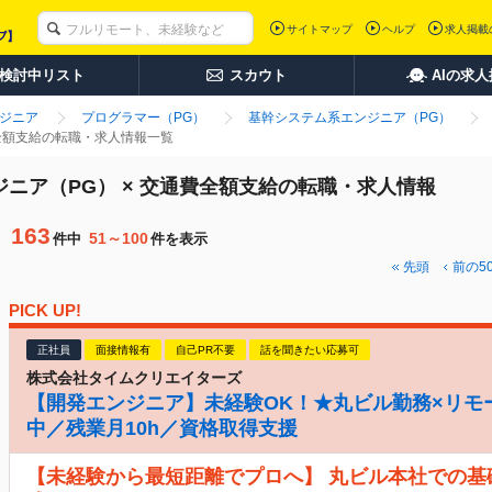
サイトマップ
ヘルプ
求人掲載
検討中リスト
スカウト
AIの求
ンジニア
プログラマー（PG）
基幹システム系エンジニア（PG）
費全額支給の転職・求人情報一覧
ジニア（PG） × 交通費全額支給の転職・求人情報
163
51～100
件中
件を表示
先頭
前の
5
PICK UP!
正社員
面接情報有
自己PR不要
話を聞きたい応募可
株式会社タイムクリエイターズ
【開発エンジニア】未経験OK！★丸ビル勤務×リモ
中／残業月10h／資格取得支援
【未経験から最短距離でプロへ】 丸ビル本社での基