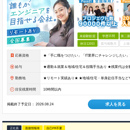
未経験歓迎
学歴不問
第二新
休日120日
賞与複数月
上場
応募資格
給与
勤務地
目安残業時間
10時間以内
求人を見る
掲載終了予定日：
2026.08.24
正社員
面接情報有
自己PR不要