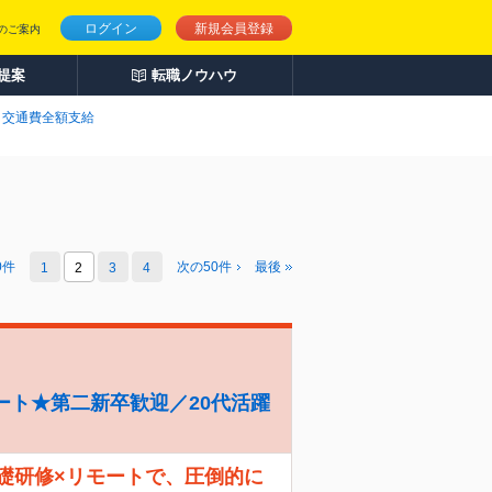
ログイン
新規会員登録
のご案内
人提案
転職ノウハウ
交通費全額支給
0
件
次の
50
件
最後
1
2
3
4
ート★第二新卒歓迎／20代活躍
礎研修×リモートで、圧倒的に