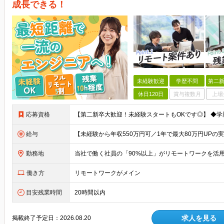
成長できる！
未経験歓迎
学歴不問
第二新
休日120日
賞与複数月
上場
応募資格
給与
勤務地
働き方
リモートワークがメイン
目安残業時間
20時間以内
求人を見る
掲載終了予定日：
2026.08.20