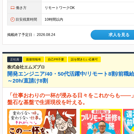
働き方
リモートワークOK
目安残業時間
10時間以内
求人を見る
掲載終了予定日：
2026.08.24
正社員
面接情報有
自己PR不要
話を聞きたい応募可
株式会社エムズプロ
開発エンジニア/40・50代活躍中/リモート8割/前職
～20h/直請け8割
「仕事おわりの一杯が浸みる日々をこれからも――」 
盤石な基盤で生涯現役を叶える。