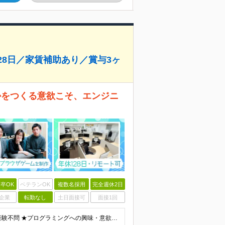
28日／家賃補助あり／賞与3ヶ
何かをつくる意欲こそ、エンジニ
卒OK
ベテランOK
複数名採用
完全週休2日
企業
転勤なし
土日面接可
面接1回
＼type経由で複数名の入社実績あり！／ ★学歴・実務経験不問 ★プログラミングへの興味・意欲がある方 PCの基本操作ができれば、専門的なITスキルは不問です。 「エンジニアとして成長したい」という