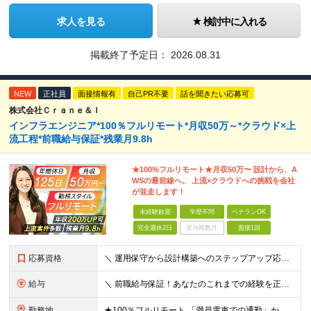
求人を見る
検討中に入れる
掲載終了予定日：
2026.08.31
NEW
正社員
面接情報有
自己PR不要
話を聞きたい応募可
株式会社Ｃｒａｎｅ＆Ｉ
インフラエンジニア*100％フルリモート*月収50万～*クラウド×上
流工程*前職給与保証*残業月9.8h
★100%フルリモート★月収50万〜 設計から、A
WSの最前線へ。 上流×クラウドへの挑戦を会社
が並走します！
未経験歓迎
学歴不問
ベテランOK
完全週休2日
賞与複数月
面接1回
応募資格
＼ 運用保守から設計構築へのステップアップ応援！ ／ ★学歴・分野不問（運用保守経験のみでも歓迎） ★「設計・構築に挑戦したい」「市場価値を高めたい」という意欲を重視！ ┗豊富な案件（SIer直下など
給与
＼ 前職給与保証！あなたのこれまでの経験を正当評価 ／ ★月収50万円～スタート！【年俸600万～1,162万8,000円（12分割）】 ――「頑張りが給与に直結しない…」そんな不満とは無縁の環境で
勤務地
★100％フルリモート 「満員電車での通勤」から卒業できます！ ★転勤なし 【本社】 東京都新宿区神楽坂1-2 研究社英語センタービル3階 本社またはプロジェクト先にて勤務いただきます！ ※プロジ