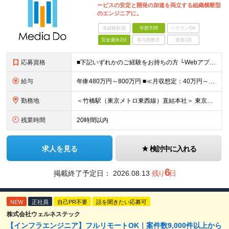
ービスの安定と開発の加速を両立する組織横断型
のエンジニアに。
未経験歓迎
学歴不問
ベテランOK
完全週休2日
賞与複数月
面接1回
応募資格
■下記いずれかのご経験をお持ちの方 └Webアプリケーションの開発経験 └インフラ（クラウド/オンプレ不問）構築・運用経験 ■学歴不問 □SRE未経験の方も歓迎 「開発経験を活かしインフラも学びたい
給与
年俸480万円～800万円 ■≪月収想定：40万円～66万6,000円≫ ・担当いただく業務範囲やマネジメントの有無など、役割に応じて決定します ・年俸額を12分割し、毎月支給します ・試用期間3カ
勤務地
＜竹橋駅（東京メトロ東西線）直結本社＞ 東京都千代田区一ツ橋一丁目1番1号パレスサイドビル5F・8F （変更の範囲）上記を除く当社関連勤務地
残業時間
20時間以内
求人を見る
検討中に入れる
6
掲載終了予定日：
2026.08.13
残り
日
NEW
正社員
自己PR不要
話を聞きたい応募可
株式会社ウェルネステック
【インフラエンジニア】フルリモートOK｜案件数9,000件以上から