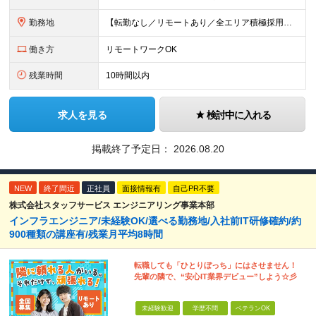
勤務地
【転勤なし／リモートあり／全エリア積極採用中】 ・大手企業のプロジェクトが中心 ・勤務エリアは希望を考慮し決定 ・研修はリモートメインで実施します ・U&Iターンの方も大歓迎◎ ＜主なエリア＞ ■首
働き方
リモートワークOK
残業時間
10時間以内
求人を見る
検討中に入れる
掲載終了予定日：
2026.08.20
NEW
終了間近
正社員
面接情報有
自己PR不要
株式会社スタッフサービス エンジニアリング事業本部
インフラエンジニア/未経験OK/選べる勤務地/入社前IT研修確約/約
900種類の講座有/残業月平均8時間
転職しても「ひとりぼっち」にはさせません！
先輩の隣で、“安心IT業界デビュー”しよう☆彡
未経験歓迎
学歴不問
ベテランOK