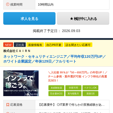
残業時間
10時間以内
求人を見る
検討中に入れる
掲載終了予定日：
2026.09.03
NEW
正社員
面接情報有
自己PR不要
話を聞きたい応募可
株式会社ＣＡＩＲＮ
ネットワーク・セキュリティエンジニア／平均年収120万円UP／
ホワイト企業認定／年休129日／フルリモート
＼入社後 99％が『50～650万円』の年収UP！／
チーム参画・案件選択可能 インフラ特化の高還
元SES！
未経験歓迎
学歴不問
ベテランOK
完全週休2日
賞与複数月
面接1回
応募資格
【応募要件】 ◎IT業界で何らかの実務経験がある方 └2～3ヶ月の実務経験のある方は歓迎します！ 例）PCキッティングやモバイル通信基地局の業務経験者など インフラエンジニアとしてご経験のある方は、