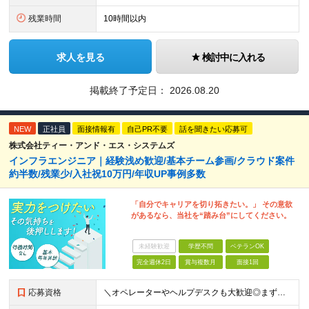
残業時間
10時間以内
求人を見る
検討中に入れる
掲載終了予定日：
2026.08.20
NEW
正社員
面接情報有
自己PR不要
話を聞きたい応募可
株式会社ティー・アンド・エス・システムズ
インフラエンジニア｜経験浅め歓迎/基本チーム参画/クラウド案件
約半数/残業少/入社祝10万円/年収UP事例多数
「自分でキャリアを切り拓きたい。」 その意欲
があるなら、当社を“踏み台”にしてください。
未経験歓迎
学歴不問
ベテランOK
完全週休2日
賞与複数月
面接1回
応募資格
＼オペレーターやヘルプデスクも大歓迎◎まずはご応募ください／ ◆学歴不問 ◆IT業界での勤務経験がある方（職種・年数不問） ┗例：オペレーター、ヘルプデスク、開発からインフラ領域へのシフト、スク