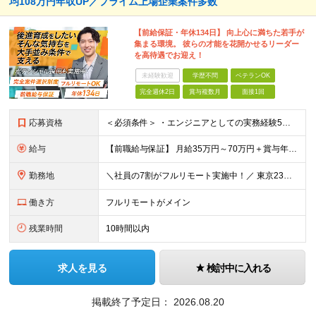
均108万円年収UP／プライム上場企業案件多数
【前給保証・年休134日】 向上心に満ちた若手が
集まる環境。 彼らの才能を花開かせるリーダー
を高待遇でお迎え！
未経験歓迎
学歴不問
ベテランOK
完全週休2日
賞与複数月
面接1回
応募資格
＜必須条件＞ ・エンジニアとしての実務経験5年以上 ＜尚可条件＞ ・PM、PL経験 ・後輩指導やチームリーダーなど、何らかのリード経験 ※リーダー未経験の方のご応募も大歓迎です！ポテンシャル採用を
給与
【前職給与保証】 月給35万円～70万円＋賞与年2回＋各種手当 ※前職の給与・スキル・経験を考慮の上、決定いたします。 ※月給には固定残業代（月30時間分／5万円～10万円）を含みます。超過分は別途
勤務地
＼社員の7割がフルリモート実施中！／ 東京23区内など1都3県を中心としたプロジェクト先での勤務となります。 ※勤務地は希望を考慮します ≪本社≫ 東京都渋谷区恵比寿南1丁目3番7号 隅越ビル5階
働き方
フルリモートがメイン
残業時間
10時間以内
求人を見る
検討中に入れる
掲載終了予定日：
2026.08.20