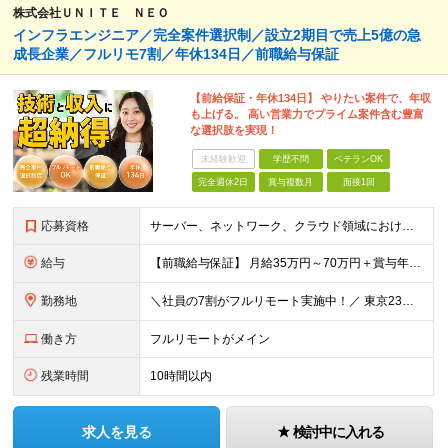
株式会社ＵＮＩＴＥ ＮＥＯ
インフラエンジニア／完全案件選択制／設立2期目で売上5億の急
成長企業／フルリモ7割／年休134日／前職給与保証
【前給保証・年休134日】 やりたい案件で、年収
も上げる。 高い営業力でプライム案件含む豊富
な選択肢を実現！
未経験歓迎
学歴不問
ベテランOK
完全週休2日
賞与複数月
面接1回
応募資格
サーバー、ネットワーク、クラウド領域におけるインフラエンジニアとしての何らかの実務経験（年数不問） ※設計、構築、運用保守、監視等 少しでも実務経験があれば、まずは気軽にエントリーしてみてください！
給与
【前職給与保証】 月給35万円～70万円＋賞与年2回＋各種手当 ※前職の給与・スキル・経験を考慮の上、決定いたします。 ※月給には固定残業代（月30時間分／5万円～10万円）を含みます。超過分は別途
勤務地
＼社員の7割がフルリモート実施中！／ 東京23区内など1都3県を中心としたプロジェクト先での勤務となります。 ※勤務地は希望を考慮します ≪本社≫ 東京都渋谷区恵比寿南1丁目3番7号 隅越ビル5階
働き方
フルリモートがメイン
残業時間
10時間以内
求人を見る
検討中に入れる