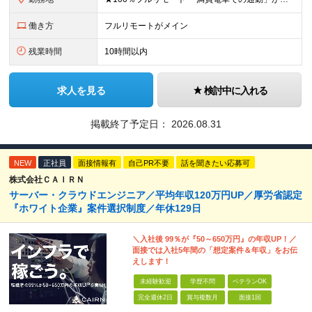
働き方
フルリモートがメイン
残業時間
10時間以内
求人を見る
検討中に入れる
掲載終了予定日：
2026.08.31
NEW
正社員
面接情報有
自己PR不要
話を聞きたい応募可
株式会社ＣＡＩＲＮ
サーバー・クラウドエンジニア／平均年収120万円UP／厚労省認定
『ホワイト企業』案件選択制度／年休129日
＼入社後 99％が『50～650万円』の年収UP！／
面接では入社5年間の「想定案件＆年収」をお伝
えします！
未経験歓迎
学歴不問
ベテランOK
完全週休2日
賞与複数月
面接1回