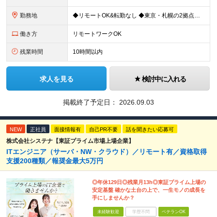
勤務地
◆リモートOK&転勤なし ◆東京・札幌の2拠点で募集中 【東京本社】 東京都千代田区神田練塀町300 住友不動産秋葉原駅前ビル17F 【札幌開発センター】 北海道札幌市北区北7条西4-5-1 伊藤
働き方
リモートワークOK
残業時間
10時間以内
求人を見る
検討中に入れる
掲載終了予定日：
2026.09.03
NEW
正社員
面接情報有
自己PR不要
話を聞きたい応募可
株式会社システナ【東証プライム市場上場企業】
ITエンジニア（サーバ・NW・クラウド）／リモート有／資格取得
支援200種類／報奨金最大5万円
◎年休129日◎残業月13h◎東証プライム上場の
安定基盤 確かな土台の上で、一生モノの成長を
手にしませんか？
未経験歓迎
学歴不問
ベテランOK