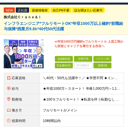
NEW
正社員
面接情報有
自己PR不要
話を聞きたい応募可
株式会社Ｃｒａｎｅ＆Ｉ
インフラエンジニア*フルリモートOK*年収1000万以上確約*前職給
与保障*残業月9.8h*40代50代活躍
≪年収1000万円確約×フルリモート≫ 上流工程か
ら技術とキャリアを牽引する存在へ
未経験歓迎
学歴不問
ベテランOK
完全週休2日
賞与複数月
面接1回
応募資格
＼40代・50代も活躍中！／ ★学歴不問 ★インフラエンジニアの経験を5年以上お持ちの方 ≪こんな方にピッタリです！≫ ◎自身の市場価値を正当に評価してほしい ◎今より年収をアップさせたい ◎多彩な
給与
★年収1000万～スタート！ 年俸1,000万円～1,162万8,000円（12分割） ※経験・スキルを考慮の上決定します ※上記金額には固定残業代（月30h分・158,400円～184,000円
勤務地
★100％フルリモート！ ★転居を伴う転勤なし 本社またはプロジェクト先にて勤務いただきます！ ※プロジェクト先は一都三県及び23区内がメイン 【本社】 東京都新宿区神楽坂1-2 研究社英語センタ
働き方
フルリモートがメイン
残業時間
10時間以内