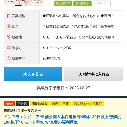
完全週休2日
賞与複数月
面接1回
応募資格
◆IT業界への興味・関心をお持ちの方 ◆専門・短大卒以上※ ※ヘルプデスクやカスタマーサポート ※エンジニア以外の経験をお持ちの方 1年未満の経験でもOKです！
給与
＊残業代全額支給 ＊昇給年1回(4月)／基本毎年昇給 ＊賞与年2回(6月・12月)／3ヶ月分支給実績あり ＊交通費支給(月5万円まで) -------------------- ◆社員の年収例 年収4
勤務地
リモートあり＆駅徒歩3分の本社(汐留)で研修スタート！ 【システナ東京本社】 東京都港区海岸1-2-20 汐留ビルディング14F・16F ◆リモートワーク・フルリモートのお仕事もあり ◆お住まいの地
働き方
リモートワークOK
残業時間
20時間以内
求人を見る
検討中に入れる
掲載終了予定日：
2026.08.27
NEW
正社員
面接情報有
自己PR不要
話を聞きたい応募可
株式会社ラポールスター
インフラエンジニア*単価公開＆案件選択制*年休130日以上*残業月
10h以下*リモート率90％*充実の福利厚生