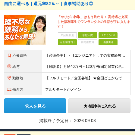
自由に選べる｜還元率82％～｜食事補助あり◎
「やりがい搾取」はもう終わり！ 高待遇と充実
した福利厚生でワンランク上の生活が手に入りま
す！
未経験歓迎
学歴不問
ベテランOK
完全週休2日
賞与複数月
面接1回
応募資格
【必須条件】 ・ITエンジニアとしての実務経験が1年以上ある方 ※開発・インフラ・運用保守など分野・フェーズは不問！ ※学歴不問 【歓迎条件】 ・基本設計、詳細設計などの経験がある方 ・AWS, G
給与
【経験者】月給40万円～120万円(固定残業代含む)+各種手当 ※月給には、みなし残業手当(月30時間／5万8,000円～15万7,000円)を含みます ※上記を超える時間外労働分は追加で支給します
勤務地
【フルリモート／全国各地】 ★全国どこからでも参画可能！フルリモート案件も多数！ ※プロジェクトは100%選択制。あなたの希望を最優先します。 ※フルリモート、ハイブリッド、常駐案件から自由に選択可能
働き方
フルリモートがメイン
求人を見る
検討中に入れる
掲載終了予定日：
2026.09.03