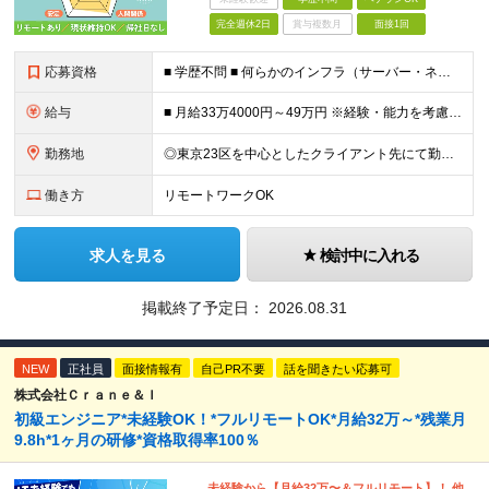
完全週休2日
賞与複数月
面接1回
応募資格
■ 学歴不問 ■ 何らかのインフラ（サーバー・ネットワーク）の実務経験をお持ちの方 ※運用・保守の経験のみという方も大歓迎です！ ＼こんな方にピッタリの環境です／ ◎案件がコロコロ変わることに疲れて
給与
■ 月給33万4000円～49万円 ※経験・能力を考慮して優遇します。 ※上記には固定残業代（月30時間分・6万3500円～9万3100円）を含みます。超過分は全額支給。 ※待機期間中全額給与を保証
勤務地
◎東京23区を中心としたクライアント先にて勤務いただきます（転居を伴う転勤なし） ◎在宅勤務も活用できます ■ 本社 東京都江戸川区南葛西3-5-3-402 (変更の範囲)上記を除く当社関連勤務地
働き方
リモートワークOK
求人を見る
検討中に入れる
掲載終了予定日：
2026.08.31
NEW
正社員
面接情報有
自己PR不要
話を聞きたい応募可
株式会社Ｃｒａｎｅ＆Ｉ
初級エンジニア*未経験OK！*フルリモートOK*月給32万～*残業月
9.8h*1ヶ月の研修*資格取得率100％
未経験から【月給32万〜＆フルリモート】！ 他