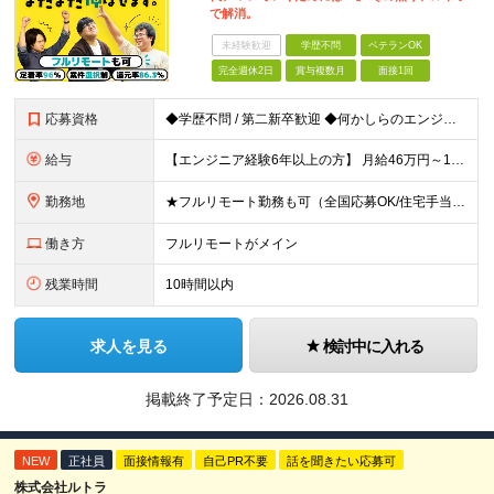
で解消。
未経験歓迎
学歴不問
ベテランOK
完全週休2日
賞与複数月
面接1回
応募資格
◆学歴不問 / 第二新卒歓迎 ◆何かしらのエンジニア経験をお持ちの方 （言語・期間・フェーズ不問） 経験浅めの方も遠慮なくご応募ください！ ■入社前Q＆A ────── ◎実力に見合った報酬が手に
給与
【エンジニア経験6年以上の方】 月給46万円～100万円（固定残業代含む） ※上記月給には月30時間分の固定残業代（月8万7,400円～月19万円）を含む。超過分は全額支給。 【エンジニア経験4年以
勤務地
★フルリモート勤務も可（全国応募OK/住宅手当を支給します） ※案件によって常駐が必要になる場合があります。 ※希望がない限り、転勤はありません ※U・Iターン歓迎 ★ルトラの社員は全国各地で活躍中
働き方
フルリモートがメイン
残業時間
10時間以内
求人を見る
検討中に入れる
掲載終了予定日：
2026.08.31
NEW
正社員
面接情報有
自己PR不要
話を聞きたい応募可
株式会社ルトラ