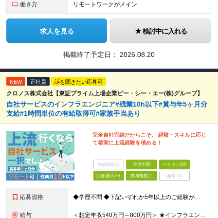
働き方
リモートワークがメイン
求人を見る
検討中に入れる
掲載終了予定日：
2026.08.20
NEW
正社員
話を聞きたい応募可
クロノス株式会社【東証プライム上場企業ピー・シー・エー(株)グループ】
自社サービスのインフラエンジニア#残業10h以下#賞与年5ヶ月分
支給#1時間単位の有給取得可#家族手当あり
完全自社完結だからこそ、 経験・スキルに応じ
て着実に上流経験を積める！
未経験歓迎
学歴不問
ベテランOK
完全週休2日
賞与複数月
面接1回
応募資格
◆学歴不問 ◆下記いずれか5年以上のご経験がある方 AWS、インフラ設計、インフラ構築 ＼こんな方も大歓迎／ ・自動化や標準化を推進することが好きな方 ・インフラアーキテクトやSREを目指したい方
給与
＜想定年収540万円～800万円＞ ★インフラエンジニアの場合は想定年収【540万～800万円】ほどとなります。 【東京都】 ◆月給：33.4万円～＋賞与年2回（賞与支給実績5ヶ月分）＋残業代全額支