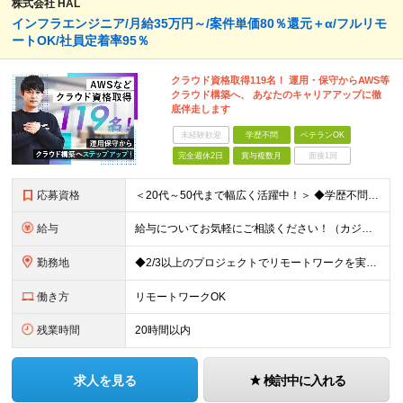
株式会社 HAL
インフラエンジニア/月給35万円～/案件単価80％還元＋α/フルリモ
ートOK/社員定着率95％
クラウド資格取得119名！ 運用・保守からAWS等
クラウド構築へ、 あなたのキャリアアップに徹
底伴走します
未経験歓迎
学歴不問
ベテランOK
完全週休2日
賞与複数月
面接1回
応募資格
＜20代～50代まで幅広く活躍中！＞ ◆学歴不問 ◆何らかのインフラ関連の実務経験 ★経験年数不問/運用監視レベルも歓迎 ＜こんな方は大歓迎！＞ ◎今の収入に不満がある ◎もっと上流の案件で活躍した
給与
給与についてお気軽にご相談ください！（カジュアル面談可能） 月給35万円～＋各種手当＋賞与2回 ※固定残業代は、時間外労働の有無に関わらず40時間分を87,500円～支給 ※超過分は別途支給 ※試用
勤務地
◆2/3以上のプロジェクトでリモートワークを実施中！ ≪自社拠点≫ ・東京本社／東京都千代田区丸の内二丁目6番1号 丸の内パークビルディング6階 ・関西支社／⼤阪府⼤阪市中央区安⼟町2-3-13 ⼤
働き方
リモートワークOK
残業時間
20時間以内
求人を見る
検討中に入れる