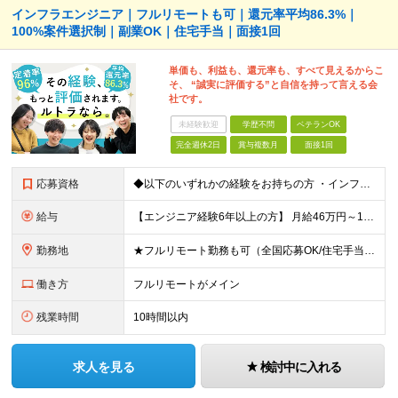
インフラエンジニア｜フルリモートも可｜還元率平均86.3%｜
100%案件選択制｜副業OK｜住宅手当｜面接1回
単価も、利益も、還元率も、すべて見えるからこ
そ、 “誠実に評価する”と自信を持って言える会
社です。
未経験歓迎
学歴不問
ベテランOK
完全週休2日
賞与複数月
面接1回
応募資格
◆以下のいずれかの経験をお持ちの方 ・インフラ設計・構築の実務経験（オンプレ/クラウドどちらもOK） ・クラウド環境下での運用保守に関する実務経験 ◆学歴不問 ＜こんな方は特に歓迎します＞ ◎これま
給与
【エンジニア経験6年以上の方】 月給46万円～100万円（固定残業代含む） ※上記月給には月30時間分の固定残業代（月8万7,400円～月19万円）を含む。超過分は全額支給。 【エンジニア経験4年以
勤務地
★フルリモート勤務も可（全国応募OK/住宅手当を支給します） ※案件によって常駐が必要になる場合があります。 ※希望がない限り、転勤はありません ※U・Iターン歓迎 ★ルトラの社員は全国各地で活躍中
働き方
フルリモートがメイン
残業時間
10時間以内
求人を見る
検討中に入れる