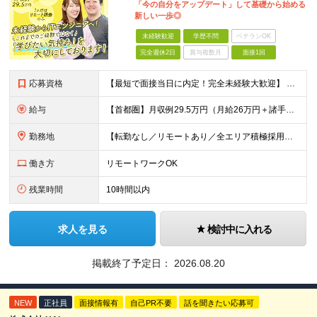
「今の自分をアップデート」して基礎から始める
新しい一歩◎
未経験歓迎
学歴不問
ベテランOK
完全週休2日
賞与複数月
面接1回
応募資格
【最短で面接当日に内定！完全未経験大歓迎】 ・業種／職種未経験歓迎 ・社会人デビュー、第二新卒、既卒者大歓迎 ・学歴不問（文系、理系不問） ・20代～30代、男女問わず活躍中 ・服装、髪色自由 ・明確
給与
【首都圏】月収例29.5万円（月給26万円＋諸手当） 【東海・関西】月収例28.5万円（月給25万円＋諸手当） 【九州】月収例26万円（月給23万円＋諸手当） ※経験・スキル・前職給与を踏まえ、総合
勤務地
【転勤なし／リモートあり／全エリア積極採用】 ・大手企業のプロジェクト中心 ・勤務エリアや配属先は希望を考慮 ・研修はリモートメインで実施 ・UIターン歓迎 ＜主なエリア＞ ■首都圏…東京・神奈川・
働き方
リモートワークOK
残業時間
10時間以内
求人を見る
検討中に入れる
掲載終了予定日：
2026.08.20
NEW
正社員
面接情報有
自己PR不要
話を聞きたい応募可