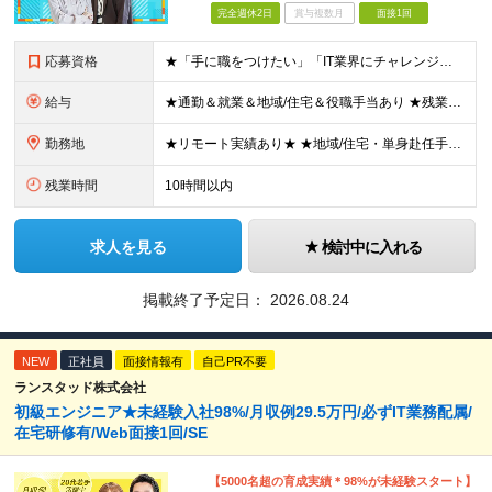
完全週休2日
賞与複数月
面接1回
応募資格
★「手に職をつけたい」「IT業界にチャレンジしたい」方歓迎！ ■学歴不問 ■IT知識・理系文系不問！未経験・第二新卒OK ★ITサポート・IT事務やエンジニアの経験をお持ちの方は優遇します！ 地方在
給与
★通勤＆就業＆地域/住宅＆役職手当あり ★残業代は全額支給 ★選べる給与制度あり！ ■東京・神奈川・千葉・埼玉勤務の場合 月給24.5万円～55万円＋諸手当 （残業代は全額支給） (20,000円の
勤務地
★リモート実績あり★ ★地域/住宅・単身赴任手当などサポートも万全 ★転任費用や寮・社宅制度も完備しています ★勤務地については希望を考慮の上、決定します ★面接地エリアでの就業率92％以上！ 『地
残業時間
10時間以内
求人を見る
検討中に入れる
掲載終了予定日：
2026.08.24
NEW
正社員
面接情報有
自己PR不要
ランスタッド株式会社
初級エンジニア★未経験入社98%/月収例29.5万円/必ずIT業務配属/
在宅研修有/Web面接1回/SE
【5000名超の育成実績＊98%が未経験スタート】