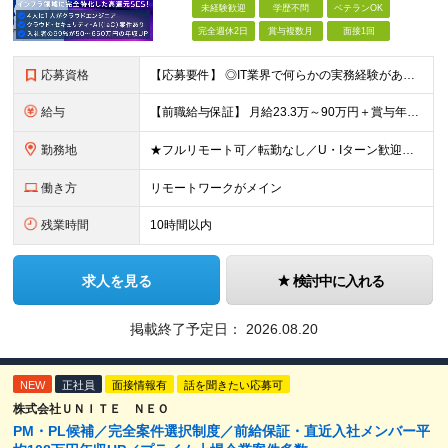
未経験歓迎
学歴不問
ベテランOK
完全週休2日
賞与複数月
面接1回
応募資格
【応募要件】 ◎IT業界で何らかの実務経験がある方 └2～3ヶ月の実務経験のある方は歓迎します！ 例）PCキッティングやモバイル通信基地局の業務経験者など インフラエンジニアとして経験のある方は、
給与
【前職給与保証】 月給23.3万～90万円＋賞与年2回＋インセンティブ ★年収1000万円以上の実績あり！ ※上記月給には月20～30時間分（2万9,300円～21万7,900円）の固定残業代を含み
勤務地
★フルリモート可／転勤なし／U・Iターン歓迎★ ◎勤務地は相談の上、ご自宅近くに調整します！ 【勤務地】 本社、または東京／埼玉／千葉／神奈川／愛知／仙台のクライアント先 ◎完全在宅（フルリモート）
働き方
リモートワークがメイン
残業時間
10時間以内
求人を見る
検討中に入れる
掲載終了予定日：
2026.08.20
NEW
正社員
面接情報有
話を聞きたい応募可
株式会社ＵＮＩＴＥ ＮＥＯ
PM・PL候補／完全案件選択制度／前給保証・直近入社メンバー平