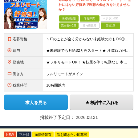
社にはない好待遇で理想の働き方を叶えません
か？
未経験歓迎
学歴不問
ベテランOK
完全週休2日
賞与複数月
面接1回
応募資格
＼ITのことが全く分からない未経験の方もOK◎／≪ポテンシャル採用実施中≫ ★未経験OK！フリータからの正社員デビューもOK！ ★学歴不問 ≪こんな方にピッタリです！≫ ◎未経験から本気でエンジニア
給与
★未経験でも月給32万円スタート★ 月収32万円～35万円＋各種手当（資格手当だけで毎月15万の上乗せ実績あり！） ★資格手当豊富！1資格につき最大3万円支給 ★功績手当の導入で、毎月のお給与に上乗
勤務地
★フルリモートOK！ ★転居を伴う転勤なし 本社またはプロジェクト先にて勤務いただきます！ ※プロジェクト先は一都三県及び23区内がメイン 【本社】 東京都新宿区神楽坂1-2 研究社英語センタービ
働き方
フルリモートがメイン
残業時間
10時間以内
求人を見る
検討中に入れる
掲載終了予定日：
2026.08.31
NEW
正社員
面接情報有
話を聞きたい応募可