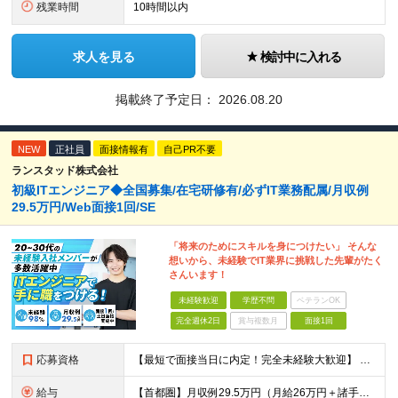
残業時間
10時間以内
求人を見る
検討中に入れる
掲載終了予定日：
2026.08.20
NEW
正社員
面接情報有
自己PR不要
ランスタッド株式会社
初級ITエンジニア◆全国募集/在宅研修有/必ずIT業務配属/月収例
29.5万円/Web面接1回/SE
「将来のためにスキルを身につけたい」 そんな
想いから、未経験でIT業界に挑戦した先輩がたく
さんいます！
未経験歓迎
学歴不問
ベテランOK
完全週休2日
賞与複数月
面接1回
応募資格
【最短で面接当日に内定！完全未経験大歓迎】 ・業種／職種未経験歓迎 ・社会人デビュー、第二新卒、既卒者大歓迎 ・学歴不問（文系、理系不問） ・20代～30代、男女問わず活躍中 ・服装、髪色自由 ・明確
給与
【首都圏】月収例29.5万円（月給26万円＋諸手当） 【東海・関西】月収例28.5万円（月給25万円＋諸手当） 【九州】月収例26万円（月給23万円＋諸手当） ※経験・スキル・前職給与を踏まえ、総合