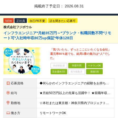
掲載終了予定日：
2026.08.31
NEW
正社員
自己PR不要
話を聞きたい応募可
株式会社フジボウル
インフラエンジニア*月給35万円～*ブランク・転職回数不問*リモ
ート可*入社時年収80万up保証*年休128日
「気づいたら、ずっとここにいたくなる会社」
還元率80％超でも、結局1番の魅力は“人”でし
た。
未経験歓迎
学歴不問
ベテランOK
完全週休2日
賞与複数月
面接1回
応募資格
◆何らかのインフラエンジニアの経験をお持ちの方 ┗設計・構築経験だけではなく、運用・保守経験があるという方も、お気軽にご応募ください！ ┗ブランク・転職回数は不問です！ ┗ネガティブな応募理由も歓迎で
給与
★月給50万円以上の先輩も活躍中！ ★前職年収から80万円以上UP保証 月給35万円～ ※月給には固定残業代を含む(月20時間分/2万6000円～/超過分別途支給） ※残業がなくても上記支給(基本残
勤務地
☆本社または東京都・神奈川県内プロジェクト先での勤務となります ☆リモートワークOKの案件も多数あります(応相談) ☆転居を伴う転勤はありません ☆九州地方、北陸地方、北海道からの転職者も多数在籍！/
働き方
リモートワークOK