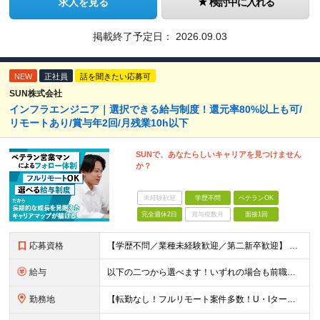
求人を見る
検討中に入れる
掲載終了予定日：
2026.09.03
NEW
正社員
話を聞きたい応募可
SUN株式会社
インフラエンジニア｜選択できる給与制度！還元率80%以上も可/
リモートあり/賞与年2回/月残業10h以下
SUNで、あなたらしいキャリアを見つけません
か？
未経験歓迎
学歴不問
ベテランOK
完全週休2日
賞与複数月
面接1回
応募資格
【学歴不問／業種未経験歓迎／第二新卒歓迎】 ■IT・システムエンジニアの実務経験をお持ちの方※工程や使用言語、経験年数は不問 ◎転職回数は不問 ＼下記のような方にオススメ／ ・安定した収入を得たい方
給与
以下の二つから選べます！いずれの場合も前職の給与を考盛し給与シミュレーションを作成します。 【プロセス型（コツコツ給与を上げたい方向け）】 ■月給25万円～50万円 ※年齢や社歴、仕事の取り組み姿勢
勤務地
【転勤なし！フルリモート案件多数！U・Iターン歓迎】 一都三県を中心に豊富な案件を保有しております！ 東京・愛知・大阪・広島・福岡・新潟の 各プロジェクト先または自社拠点 ※勤務地は希望を考慮します