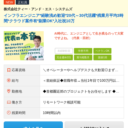
NEW
正社員
株式会社ティー・アンド・エス・システムズ
インフラエンジニア*経験浅め歓迎*20代～30代活躍*残業月平均3時
間*クラウド案件有*副業OK*入社祝10万
AI時代に、エンジニアとして生き残るのって大変
ですよね。（代表・田村）
未経験歓迎
学歴不問
ベテランOK
完全週休2日
賞与複数月
面接1回
応募資格
＼オペレーターやヘルプデスクも大歓迎◎まずはご応募ください／ ◆学歴不問 ◆IT業界での勤務経験がある方（職種・年数不問） ┗例：オペレーター、ヘルプデスク、開発からインフラ領域へのシフト、スク
給与
＜前給保証◆前職年収→当社1年目で100万円以上アップ実績あり◆基本的に全員毎年昇給＞ 月給45万円（固定残業代：30時間分/85,470円）※PM/PL/PMO経験2年以上 月給36万円（固定残業
勤務地
◆首都圏近郊のプロジェクトをお任せします ◆転勤なし ◆自社オフィスで働ける案件もございます 【本社】 東京都中央区日本橋小伝馬町1-1 日本橋末広ビル6階 ※変更の範囲：上記を除く当社関連勤務地
働き方
リモートワーク相談可能
残業時間
10時間以内