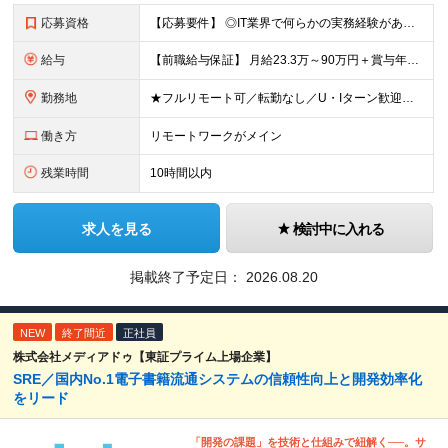
応募資格
【応募要件】 ◎IT業界で何らかの実務経験がある方 └2～3ヶ月の実務経験のある方は歓迎します！ 例）PCキッティングやモバイル通信基地局の業務経験者など インフラエンジニアとして経験のある方は、
給与
【前職給与保証】 月給23.3万～90万円＋賞与年2回＋インセンティブ ★年収1000万円以上の実績あり！ ※上記月給には月20～30時間分（2万9,300円～21万7,900円）の固定残業代を含み
勤務地
★フルリモート可／転勤なし／U・Iターン歓迎★ ◎勤務地は相談の上、ご自宅近くに調整します！ 【勤務地】 本社、または東京／埼玉／千葉／神奈川／愛知／仙台のクライアント先 ◎完全在宅（フルリモート）
働き方
リモートワークがメイン
残業時間
10時間以内
求人を見る
検討中に入れる
掲載終了予定日：
2026.08.20
NEW
終了間近
正社員
株式会社メディアドゥ【東証プライム上場企業】
SRE／国内No.1電子書籍流通システムの信頼性向上と開発効率化
をリード
「開発の課題」を技術と仕組みで紐解く──。サ