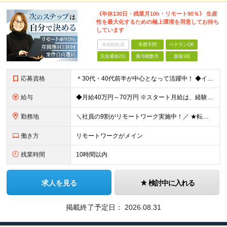
《年休130日・残業月10h・リモート90％》 生産
性を最大化するための極上環境を用意してお待ち
しています
未経験歓迎
学歴不問
ベテランOK
完全週休2日
賞与複数月
面接1回
応募資格
＊30代・40代前半が中心となって活躍中！ ◆インフラ（サーバー・ネットワーク・クラウド等）の設計、構築、テストいずれかの実務経験3年以上 ◆学歴不問 ★求める人物像： ◎他責ではなく、自身のキャ
給与
◆月給40万円～70万円 ※スタート月給は、経験・能力・前職の給与等を考慮の上で決定いたします。 ※上記金額には残業の有無に関わらず、 月30時間分の固定残業代（7万6,000円～13万3,000円
勤務地
＼社員の9割がリモートワーク実施中！／ ★転勤ナシ！ ★UIターン歓迎！ 関東、関西、東海、九州・中国エリアの各プロジェクト先から希望を優先して決定。 ※リモート案件も多数あり！ ◆関東エリア
働き方
リモートワークがメイン
残業時間
10時間以内
求人を見る
検討中に入れる
掲載終了予定日：
2026.08.31