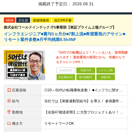
掲載終了予定日：
2026.08.31
NEW
正社員
面接情報有
自己PR不要
株式会社ワールドインテック ITS事業部【東証プライム上場グループ】
インフラエンジニア■賞与3ヵ月分■7割上流■希望重視のアサイン■
リモート案件多数■月平均残業8.5h/INF
「50代での転職はムリ！？」いえいえ、採用実績
あります！ 意欲重視の採用だから、何歳からで
もチャレンジOK！
未経験歓迎
学歴不問
ベテランOK
完全週休2日
賞与複数月
面接1回
応募資格
◎20～60代の転職事例多数！ ■インフラに関する何らかのご経験 ■学歴不問/転職回数は一切不問！
給与
当社では【単価連動型給与】を導入！ 参画案件の契約単価に連動して給与が決定。 還元率は単価の【70％～80％】と東証プライム上場グループとして高水準です！（社会保険料・教育コスト含む） ■関東：月給
勤務地
【全国47都道府県】に大型プロジェクトあり！ 主要勤務地： 北海道/宮城県/栃木県/埼玉県/千葉県/東京都/神奈川県/愛知県/大阪府/京都府/兵庫県/広島県/福岡県/熊本県 ※勤務エリアは、あなたの
働き方
リモートワークOK