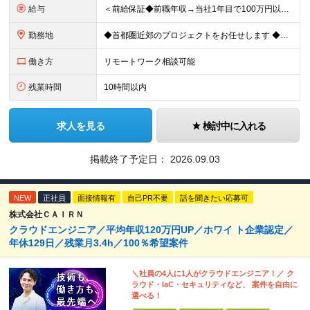
給与
＜前給保証◆前職年収→当社1年目で100万円以上アップ実績あり◆基本的に全員毎年昇給＞ 月給45万円（固定残業代：30時間分/85,470円）※PM/PL/PMO経験2年以上 月給36万円（固定残業
勤務地
◆首都圏近郊のプロジェクトをお任せします ◆転勤なし ◆自社オフィスで働ける案件もございます 【本社】 東京都中央区日本橋小伝馬町1-1 日本橋末広ビル6階 ※変更の範囲：上記を除く当社関連勤務地
働き方
リモートワーク相談可能
残業時間
10時間以内
求人を見る
検討中に入れる
掲載終了予定日：
2026.09.03
NEW
正社員
面接情報有
自己PR不要
話を聞きたい応募可
株式会社ＣＡＩＲＮ
クラウドエンジニア／平均年収120万円UP／ホワイ ト企業認定／
年休129日／残業月3.4h／100％希望案件
＼社員の4人に1人がクラウドエンジニア！／ ク
ラウド・IaC・セキュリティなど、 案件を自由に
選べる！