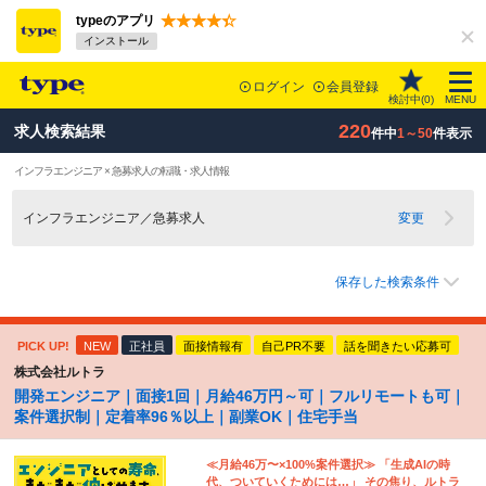
typeのアプリ
インストール
ログイン
会員登録
検討中(
0
)
MENU
220
求人検索結果
件中
1～50
件表示
インフラエンジニア × 急募求人の転職・求人情報
インフラエンジニア／急募求人
変更
保存した検索条件
PICK UP!
NEW
正社員
面接情報有
自己PR不要
話を聞きたい応募可
株式会社ルトラ
開発エンジニア｜面接1回｜月給46万円～可｜フルリモートも可｜
案件選択制｜定着率96％以上｜副業OK｜住宅手当
≪月給46万〜×100%案件選択≫ 「生成AIの時
代、ついていくためには…」 その焦り、ルトラ