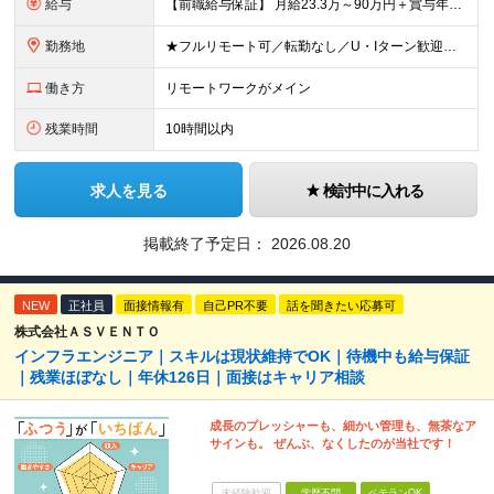
給与
【前職給与保証】 月給23.3万～90万円＋賞与年2回＋インセンティブ ★年収1000万円以上の実績あり！ ※上記月給には月20～30時間分（2万9,300円～21万7,900円）の固定残業代を含み
勤務地
★フルリモート可／転勤なし／U・Iターン歓迎★ ◎勤務地は相談の上、ご自宅近くに調整します！ 【勤務地】 本社、または東京／埼玉／千葉／神奈川／愛知／仙台のクライアント先 ◎完全在宅（フルリモート）
働き方
リモートワークがメイン
残業時間
10時間以内
求人を見る
検討中に入れる
掲載終了予定日：
2026.08.20
NEW
正社員
面接情報有
自己PR不要
話を聞きたい応募可
株式会社ＡＳＶＥＮＴＯ
インフラエンジニア｜スキルは現状維持でOK｜待機中も給与保証
｜残業ほぼなし｜年休126日｜面接はキャリア相談
成長のプレッシャーも、細かい管理も、無茶なア
サインも。 ぜんぶ、なくしたのが当社です！
未経験歓迎
学歴不問
ベテランOK