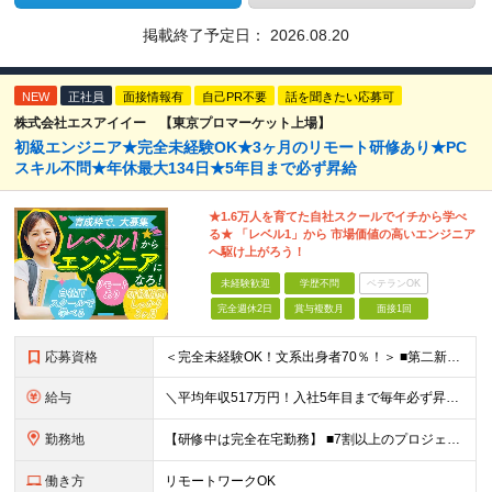
掲載終了予定日：
2026.08.20
NEW
正社員
面接情報有
自己PR不要
話を聞きたい応募可
株式会社エスアイイー 【東京プロマーケット上場】
初級エンジニア★完全未経験OK★3ヶ月のリモート研修あり★PC
スキル不問★年休最大134日★5年目まで必ず昇給
★1.6万人を育てた自社スクールでイチから学べ
る★ 「レベル1」から 市場価値の高いエンジニア
へ駆け上がろう！
未経験歓迎
学歴不問
ベテランOK
完全週休2日
賞与複数月
面接1回
応募資格
＜完全未経験OK！文系出身者70％！＞ ■第二新卒歓迎 ■学歴・経歴不問・社会人未経験もOK ■20代を中心に活躍中◎ ★☆先輩たちの前職☆★ 元アパレルスタッフや塾講師、介護士、事務、営業など社員
給与
＼平均年収517万円！入社5年目まで毎年必ず昇給／ ■賞与年3回 ■年収800万円以上も可 ■入社3年以上の平均年収469.2万円 月給23万2000円以上＋賞与年3回＋各種手当 ☆入社5年目まで最
勤務地
【研修中は完全在宅勤務】 ■7割以上のプロジェクトでリモートワークを導入 ■一都三県のプロジェクト先 ■転居を伴う転勤なし ＜プロジェクト先＞ 東京・神奈川・千葉・埼玉でのプロジェクト先にて勤務いた
働き方
リモートワークOK