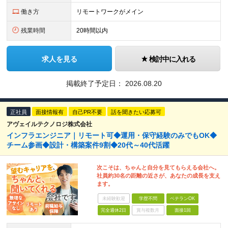
働き方
リモートワークがメイン
残業時間
20時間以内
求人を見る
検討中に入れる
掲載終了予定日：
2026.08.20
正社員
面接情報有
自己PR不要
話を聞きたい応募可
アヴェイルテクノロジ株式会社
インフラエンジニア｜リモート可◆運用・保守経験のみでもOK◆
チーム参画◆設計・構築案件9割◆20代～40代活躍
次こそは、ちゃんと自分を見てもらえる会社へ。
社員約30名の距離の近さが、あなたの成長を支え
ます。
未経験歓迎
学歴不問
ベテランOK
完全週休2日
賞与複数月
面接1回