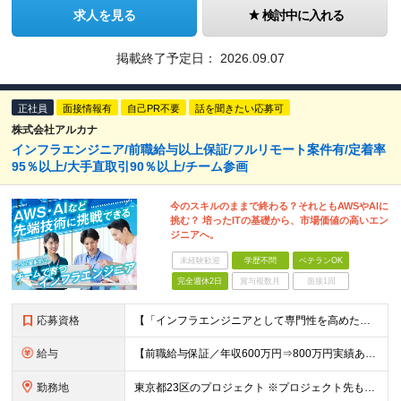
求人を見る
検討中に入れる
掲載終了予定日：
2026.09.07
正社員
面接情報有
自己PR不要
話を聞きたい応募可
株式会社アルカナ
インフラエンジニア/前職給与以上保証/フルリモート案件有/定着率
95％以上/大手直取引90％以上/チーム参画
今のスキルのままで終わる？それともAWSやAIに
挑む？ 培ったITの基礎から、市場価値の高いエン
ジニアへ。
未経験歓迎
学歴不問
ベテランOK
完全週休2日
賞与複数月
面接1回
応募資格
【「インフラエンジニアとして専門性を高めたい」という方を歓迎！】 ◆インフラエンジニアとしての実務経験が1年以上ある方 ┗開発経験、ヘルプデスク、テスターなど前職からキャリアチェンジしたい方も歓迎です
給与
【前職給与保証／年収600万円⇒800万円実績あり】月給27万円以上 ※経験・前職給与を考慮の上、前職給与以上を保証します ※上記金額には固定残業代（月30時間分／4万円～）を含みます。超過分は別途
勤務地
東京都23区のプロジェクト ※プロジェクト先もしくはリモートワークがメインです ※都度、ご希望をお伺いした上で決定します 【本社】 東京都渋谷区恵比寿2-28-7-101 (変更の範囲)上記を除く