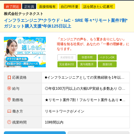
終了間近
正社員
面接情報有
自己PR不要
話を聞きたい応募可
株式会社テックネクスト
インフラエンジニア*クラウド・IaC・SRE 等々*リモート案件7割*
ガジェット購入支援*年休125日以上
「エンジニアの声を、もう置き去りにしない」
現場を知る社長が、あなたの「一番の理解者」に
なります。
未経験歓迎
学歴不問
ベテランOK
完全週休2日
賞与複数月
面接1回
応募資格
■インフラエンジニアとしての実務経験を1年以上お持ちの方 AIエンジニア・サーバーサイドエンジニア・DBエンジニアなどから挑戦したい方も大歓迎です。 ■学歴不問 ＼こんな方にピッタリの環境です／
給与
◎年収100万円以上の大幅UP実績も多数あり ◎「年俸制」または「月給制（賞与あり）」から選択可能 ◎前職給与や本人の希望を最大限に考慮して決定 ＼選べる2つの給与形態／ あなたのライフスタイルや将
勤務地
★リモート案件7割！フルリモート案件もあり ■東京、神奈川、千葉、埼玉、大阪、京都、兵庫の各プロジェクト先、またはテレワーク（リモートワーク） ※転居を伴う転勤はありません。 ※お住まいの地域や希望を
働き方
リモートワークがメイン
残業時間
10時間以内