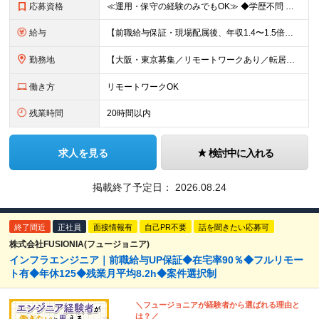
応募資格
≪運用・保守の経験のみでもOK≫ ◆学歴不問 ◆何らかのインフラ業務の実務経験がある方 ※年数不問 （設計・構築・運用・保守・監視いずれかのご経験） ≪こんな方を歓迎しています≫ ◎現役の技術者と
給与
【前職給与保証・現場配属後、年収1.4〜1.5倍を実現した先輩も】 ◆サーバ・ネットワークの設計・構築経験のある方 ⇒年俸制400万円～700万円＋残業代全額支給 ◆サーバ・ネットワークの運用・保守
勤務地
【大阪・東京募集／リモートワークあり／転居を伴う転勤なし】 東京本社、大阪事務所、または東京23区内・関西（大阪・兵庫）の各クライアント先勤務 ◆入社後、半年～約1年間はクライアント先ではなく 自社
働き方
リモートワークOK
残業時間
20時間以内
求人を見る
検討中に入れる
掲載終了予定日：
2026.08.24
終了間近
正社員
面接情報有
自己PR不要
話を聞きたい応募可
株式会社FUSIONIA(フュージョニア)
インフラエンジニア｜前職給与UP保証◆在宅率90％◆フルリモー
ト有◆年休125◆残業月平均8.2h◆案件選択制
＼フュージョニアが経験者から選ばれる理由と
は？／