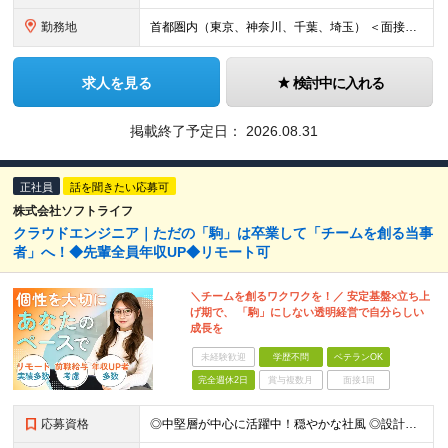
勤務地
首都圏内（東京、神奈川、千葉、埼玉） ＜面接地＞ ・WEB面接 TEAMS会議で行います。 ・対面 新宿HRDC／東京都新宿区新宿1-3-12 壱丁目参番館2階 「新宿御苑前駅」より徒歩3分
求人を見る
検討中に入れる
掲載終了予定日：
2026.08.31
正社員
話を聞きたい応募可
株式会社ソフトライフ
クラウドエンジニア｜ただの「駒」は卒業して「チームを創る当事
者」へ！◆先輩全員年収UP◆リモート可
＼チームを創るワクワクを！／ 安定基盤×立ち上
げ期で、 「駒」にしない透明経営で自分らしい
成長を
未経験歓迎
学歴不問
ベテランOK
完全週休2日
賞与複数月
面接1回
応募資格
◎中堅層が中心に活躍中！穏やかな社風 ◎設計フェーズへのステップアップも応援 ■インフラ領域での構築経験をお持ちの方 ■学歴不問 ～このような方にオススメです～ ・クラウド構築経験を積み、市場価値