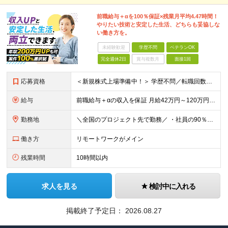
前職給与＋αを100％保証×残業月平均4.47時間！
やりたい技術と安定した生活、どちらも妥協しな
い働き方を。
未経験歓迎
学歴不問
ベテランOK
完全週休2日
賞与複数月
面接1回
応募資格
＜新規株式上場準備中！＞ 学歴不問／転職回数不問／第二新卒歓迎／20代～50代と幅広く活躍 ▼必須要件 ・何らかのシステム開発経験をお持ちの方（開発・インフラ不問） ▼歓迎条件 ・AWS/Azur
給与
前職給与＋αの収入を保証 月給42万円～120万円＋各種手当＋賞与 給与基準が明確かつ高還元です。 一人ひとりの生活が安定して活躍いただける環境を目指しています。 ※平均年収650万円 ・還元率8
勤務地
＼全国のプロジェクト先で勤務／ ・社員の90％以上がリモートワークを導入 ・フルリモートで全国各地から勤務可 ‐勤務地は100%希望を反映 【本社】 埼玉県草加市谷塚町580-1 エスワンプラザ3F
働き方
リモートワークがメイン
残業時間
10時間以内
求人を見る
検討中に入れる
掲載終了予定日：
2026.08.27