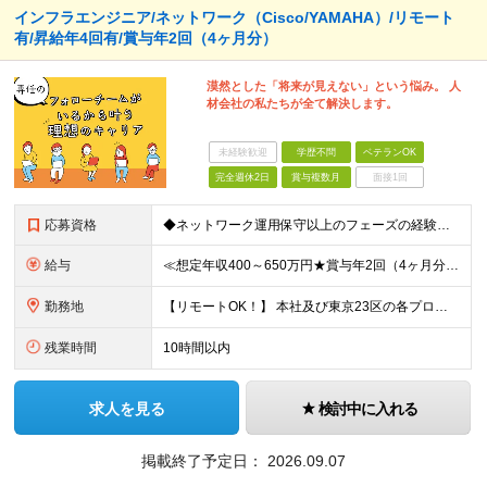
インフラエンジニア/ネットワーク（Cisco/YAMAHA）/リモート
有/昇給年4回有/賞与年2回（4ヶ月分）
漠然とした「将来が見えない」という悩み。 人
材会社の私たちが全て解決します。
未経験歓迎
学歴不問
ベテランOK
完全週休2日
賞与複数月
面接1回
応募資格
◆ネットワーク運用保守以上のフェーズの経験がある方 ※学歴不問 【こんな方をお待ちしています！】 ■上場企業×複数事業運営の安定基盤のもと、着実にスキルアップをしてきたい ■上流工程の経験を通じて、
給与
≪想定年収400～650万円★賞与年2回（4ヶ月分）★≫ 月給25万円～41.5万円＋賞与年2回（4カ月分）＋各種手当 ※別途、残業代は全額支給します ※試用期間は3ヶ月。その間の給与・待遇に差異はあ
勤務地
【リモートOK！】 本社及び東京23区の各プロジェクト先での勤務となります ※転居を伴う転勤はありません 本社／東京都港区赤坂3-21-20 赤坂ロングビーチビル ★就業場所の変更の範囲：会社が定
残業時間
10時間以内
求人を見る
検討中に入れる
掲載終了予定日：
2026.09.07