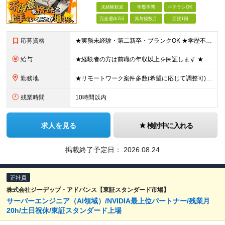
未経験歓迎
学歴不問
ベテランOK
完全週休2日
賞与複数月
面接1回
応募資格
★実務未経験・第二新卒・ブランクOK ★学歴不問 学校やスクール、職業訓練などで学んだことがあるというレベルの若手から、豊富な経験があるベテランまで、幅広い層の方とまずはお話したいと考えています。また
給与
★経験者の方は前職の年収以上を保証します ★案件単価を開示した上で80％以上を還元します 月給25万円以上＋賞与年2回 ※経験や能力を考慮の上で優遇します ※試用期間が3ヶ月(その間の給与・待遇・雇
勤務地
★リモートワーク案件多数(希望に応じて調整可) ★勤務地は希望を考慮します ★転勤はありません ★U・Iターンも歓迎です！ 関西エリア(大阪・兵庫・京都・滋賀・奈良・和歌山)の取引先、または本社での
残業時間
10時間以内
求人を見る
検討中に入れる
掲載終了予定日：
2026.08.24
正社員
株式会社ジーデップ・アドバンス【東証スタンダード市場】
サーバーエンジニア（AI領域）/NVIDIA最上位パートナー/残業月
20h/土日祝休/東証スタンダード上場