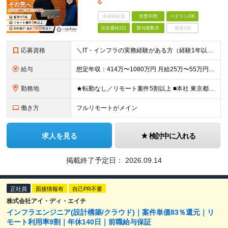
る
未経験歓迎
学歴不問
ベテランOK
完全週休2日
賞与複数月
面接1回
応募資格
＼IT・インフラの実務経験がある方（経験1年以上を優遇）／ ■学歴不問／第二新卒歓迎 《こんなモヤモヤ、ありませんか？》 □運用保守ばかりで、構築や設計に挑戦できない □単価が上がっても、給料に反映
給与
想定年収：414万〜1080万円 月給25万〜55万円 ＋ 賞与年2回 ＋ 諸手当 ※残業代は別途全額支給／※経験・スキルに応じ当社規定により決定 ＼直請け6割だから、還元できる／ 間に何社も入ら
勤務地
★転勤なし／リモート案件5割以上 ■本社 東京都中央区日本橋堀留町1-5-7 YOUビル 7A ■勤務地 関東を中心としたお客様先 ※受託案件も多数ございます ※地方の方への引越サポート10万円支
働き方
フルリモートがメイン
求人を見る
検討中に入れる
掲載終了予定日：
2026.09.14
正社員
面接情報有
自己PR不要
株式会社アイ・ディ・エイチ
インフラエンジニア(設計構築/クラウド)｜案件単価83％還元｜リ
モート利用率9割｜年休140日｜前職給与保証