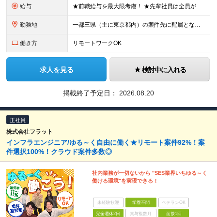
給与
★前職給与を最大限考慮！ ★先輩社員は全員が年収UP！ ■月給35万円～＋各種手当＋賞与年2回 ※経験、能力を考慮の上、決定致します。 ※上記には固定残業代（19時間分／34,460円～）を含み
勤務地
一都三県（主に東京都内）の案件先に配属となります。 ■東京本社 東京都中央区銀座四丁目8番4号 三原ビルディング（7階） ※(変更の範囲)上記を除く当社関連勤務地
働き方
リモートワークOK
求人を見る
検討中に入れる
掲載終了予定日：
2026.08.20
正社員
株式会社フラット
インフラエンジニア/ゆる～く自由に働く★リモート案件92%！案
件選択100%！クラウド案件多数◎
社内業務が一切ないから "SES業界いちゆる～く
働ける環境"を実現できる！
未経験歓迎
学歴不問
ベテランOK
完全週休2日
賞与複数月
面接1回