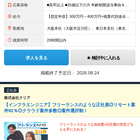
応募資格
■高卒以上 ■35歳以下の方 年齢制限該当事由キャリア形成（例外事由３号イ） ※未経験者歓迎 ※他の職種や業界から転身し活躍している先輩社員多数 ※スキルチェンジやキャリアチェンジの希望も大歓迎！
給与
【想定年収】300万円～400万円+残業代別途全額支給+賞与年2回他 月給22万円～ ※みなし残業ではございません。残業代別途全額支給です。 (働かれた分は全額支給させて頂きます。) ※
勤務地
大阪本社（大阪市淀川区）、東日本支社（東京都港区）、中部支社（名古屋市中村区）または当社プロジェクト先 ※UIターン歓迎 ※希望勤務地考慮 (変更の範囲)当社関連勤務地
残業時間
20時間以内
求人を見る
検討中に入れる
掲載終了予定日：
2026.08.24
正社員
株式会社クリア
【インフラエンジニア】フリーランスのような正社員◎リモート案
件92％◎クラウド案件多数◎案件選択制！
フリーランスのような自由度×正社員の安定どち
らも手に入れる！