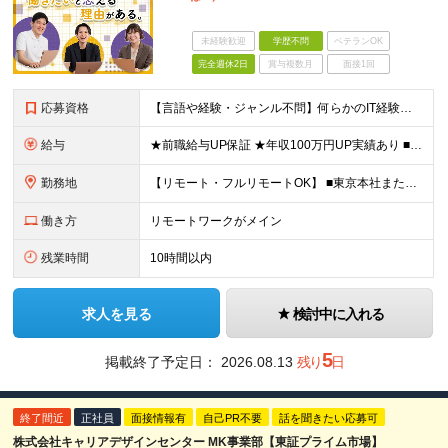
未経験歓迎
学歴不問
ベテランOK
完全週休2日
賞与複数月
面接1回
応募資格
【言語や経験・ジャンル不問】何らかのIT経験をお持ちの方 ◎経験の浅い方も一度お会いしましょう！ ★第二新卒歓迎 ★運用・保守、監視経験しかない方もOK ★経験年数1年未満の方も歓迎！ ★ブランクが
給与
★前職給与UP保証 ★年収100万円UP実績あり ■月給40万円～65万円＋各種手当 ※前給および経験・能力・年齢などを考慮して決定します ※固定残業代（月20時間分／5万4,055円～8万7,83
勤務地
【リモート・フルリモートOK】 ■東京本社またはプロジェクト先 ※プロジェクト先は新宿・渋谷・池袋・銀座・六本木・品川・汐留・お台場など首都圏がメイン！ ＜東京本社＞ 東京都新宿区西新宿7-4-7
働き方
リモートワークがメイン
残業時間
10時間以内
求人を見る
検討中に入れる
5
掲載終了予定日：
2026.08.13
残り
日
終了間近
正社員
面接情報有
自己PR不要
話を聞きたい応募可
株式会社キャリアデザインセンター MK事業部【東証プライム市場】