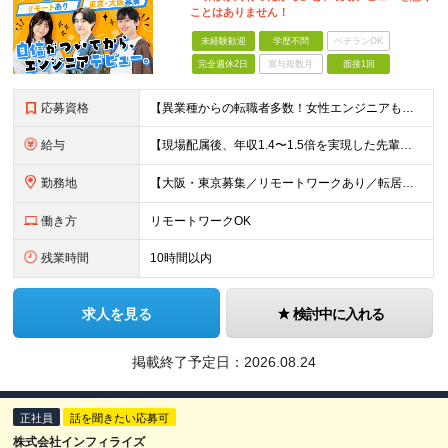
ことはありません！
未経験歓迎
学歴不問
ベテランOK
完全週休2日
賞与複数月
面接1回
応募資格
【異業種からの転職者多数！女性エンジニアも活躍中】 ◆学歴不問 ◆未経験OK ≪こんな方を歓迎しています≫ ◎未経験から成長できる環境で活躍したい方 ◎大学やスクールでIT系のスキルを学んだことのあ
給与
【現場配属後、年収1.4〜1.5倍を実現した先輩も！残業代全額支給】 ◆給与は経験やスキルに応じて決定します ◆年俸制250万円～350万円（1/12を月々支給） ≪年収UPの例≫ ◎飲食業からのキ
勤務地
【大阪・東京募集／リモートワークあり／転居を伴う転勤なし】 東京本社、大阪事務所、または東京23区内・関西（大阪・兵庫）の各クライアント先勤務 ◆入社後、約1年間はクライアント先ではなく 自社内（東
働き方
リモートワークOK
残業時間
10時間以内
求人を見る
検討中に入れる
掲載終了予定日：
2026.08.24
正社員
話を聞きたい応募可
株式会社インフィライズ