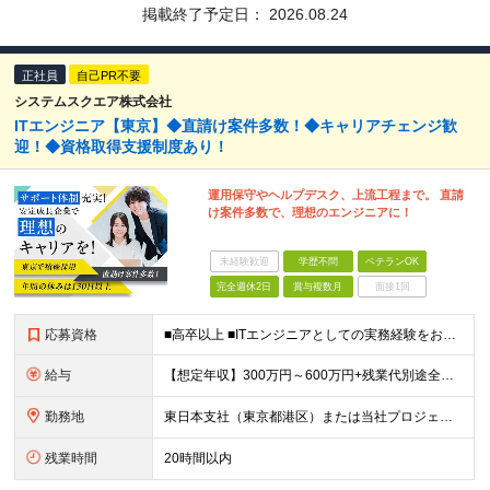
掲載終了予定日：
2026.08.24
正社員
自己PR不要
システムスクエア株式会社
ITエンジニア【東京】◆直請け案件多数！◆キャリアチェンジ歓
迎！◆資格取得支援制度あり！
運用保守やヘルプデスク、上流工程まで。 直請
け案件多数で、理想のエンジニアに！
未経験歓迎
学歴不問
ベテランOK
完全週休2日
賞与複数月
面接1回
応募資格
■高卒以上 ■ITエンジニアとしての実務経験をお持ちの方 ⇒インフラ、開発問わず、何らかの技術経験をお持ちの方を想定しています。 ★「学ぶ意欲がある方」「コミュニケーション力のある方」大歓迎！
給与
【想定年収】300万円～600万円+残業代別途全額支給+賞与年2回他 月給22万円～ ※みなし残業ではございません。残業代別途全額支給です。 (働かれた分は全額支給させて頂きます。) ※
勤務地
東日本支社（東京都港区）または当社プロジェクト先 ※UIターン歓迎 ＜配属先について＞ 東日本支社には約70名のエンジニアが在籍。 20代～40代まで幅広い年代が活躍しています。 女性エンジニアも
残業時間
20時間以内