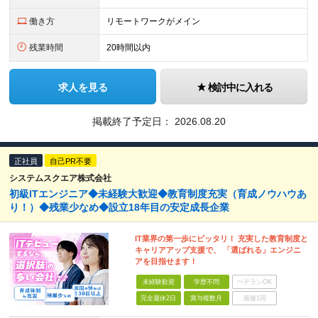
働き方
リモートワークがメイン
残業時間
20時間以内
求人を見る
検討中に入れる
掲載終了予定日：
2026.08.20
正社員
自己PR不要
システムスクエア株式会社
初級ITエンジニア◆未経験大歓迎◆教育制度充実（育成ノウハウあ
り！）◆残業少なめ◆設立18年目の安定成長企業
IT業界の第一歩にピッタリ！ 充実した教育制度と
キャリアアップ支援で、 「選ばれる」エンジニ
アを目指せます！
未経験歓迎
学歴不問
ベテランOK
完全週休2日
賞与複数月
面接1回