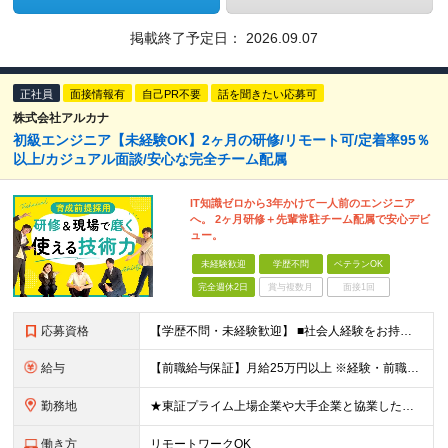
掲載終了予定日：
2026.09.07
正社員
面接情報有
自己PR不要
話を聞きたい応募可
株式会社アルカナ
初級エンジニア【未経験OK】2ヶ月の研修/リモート可/定着率95％
以上/カジュアル面談/安心な完全チーム配属
IT知識ゼロから3年かけて一人前のエンジニア
へ。 2ヶ月研修＋先輩常駐チーム配属で安心デビ
ュー。
未経験歓迎
学歴不問
ベテランOK
完全週休2日
賞与複数月
面接1回
応募資格
【学歴不問・未経験歓迎】 ■社会人経験をお持ちの方 （業界・職種不問） ■基本的なPC操作ができる方 （文字入力やメール送信ができれば問題ありません） IT知識やエンジニア経験は一切問いません。
給与
【前職給与保証】月給25万円以上 ※経験・前職給与を考慮の上、前職給与以上を保証します ※上記金額には固定残業代（月30時間分／4万円～）を含みます。超過分は別途全額支給します。 ※試用期間6ヶ月（
勤務地
★東証プライム上場企業や大手企業と協業したプロジェクトがメインです！ ★東京都23区内や横浜を中心とした各プロジェクト先にて勤務します ※プロジェクト先により、リモートワークも可能です ※都度、ご希望
働き方
リモートワークOK