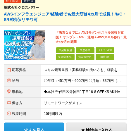
終了間近
正社員
株式会社クロスパワー
AWSインフラエンジニア/経験者でも最大研修4カ月で成長！/IaC・
SRE対応/リモワ可
『愚直なまでに』AWSモダン化スキル習得を支
援！ オンプレ・NW・運用＋AWSスキル移行！最
大4か月の期間
未経験歓迎
学歴不問
ベテランOK
完全週休2日
賞与複数月
面接1回
応募資格
スキル素養重視！実務経験の浅い方も、経験を活かしたい中堅層も、幅広く歓迎します！ ・学歴不問 ・システム運用、構築、開発経験または相当の見識がある方 ◆賞与年2回有◆20～50代まで幅広い年代が
給与
〇年収：451万円～600万円 〇月給：33万円（固定残業87,187円含）～ 44.3万円（固定残業110,039円含）＋賞与＋資格手当 ※固定残業は45時間（当社の平均残業は8時間です）。 万が
勤務地
◆本社 千代田区外神田1丁目16-8 GEEKS AKIHABARA 3階 ◆リモートワーク者多数 ※上記を除く当社関連勤務地
働き方
リモートワークがメイン
残業時間
10時間以内
求人を見る
検討中に入れる