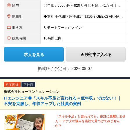
給与
〇年収：550万円～820万円 〇月給：41万円（固定残業100,898円含）～ 60万円（固定残業152,929円含）＋賞与＋資格手当 ※固定残業は45時間（当社の平均残業は8時間です）。 万が一
勤務地
◆本社 千代田区外神田1丁目16-8 GEEKS AKIHABARA 3階 ◆リモートワーク者多数 ※上記を除く当社関連勤務地
働き方
リモートワークがメイン
残業時間
10時間以内
求人を見る
検討中に入れる
掲載終了予定日：
2026.09.07
終了間近
正社員
株式会社ヒューマンキュレーション
ITエンジニア◆「スキル不足と言われる＝低年収」ではない！｜
不安を克服し、年収アップした社員の実例
「スキル不足」と言われても、絶対に見離しませ
ん！ アナタの強みを当社で見つけてみません
か？