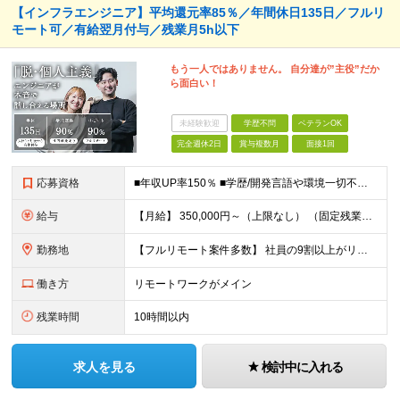
【インフラエンジニア】平均還元率85％／年間休日135日／フルリ
モート可／有給翌月付与／残業月5h以下
もう一人ではありません。 自分達が”主役”だか
ら面白い！
未経験歓迎
学歴不問
ベテランOK
完全週休2日
賞与複数月
面接1回
応募資格
■年収UP率150％ ■学歴/開発言語や環境一切不問 ■第二新卒・既卒歓迎 ■経験浅め・ブランクがある方もOK！ 【必須条件】 インフラエンジニアの実務経験1年以上の方 ★PM/PLへのキャリアU
給与
【月給】 350,000円～（上限なし） （固定残業代20時間分16,600円～を含む） ∟経験やスキルにより、決定いたします。 ∟みなし残業代は、時間外労働の有無に関わらず支給します ∟20時間を超
勤務地
【フルリモート案件多数】 社員の9割以上がリモートワークを導入！ 【勤務地】 自宅／本社オフィス／大阪支社／東京23区内のプロジェクト先への勤務 ・プロジェクト先は、居住地やご自身の希望等を考慮の上
働き方
リモートワークがメイン
残業時間
10時間以内
求人を見る
検討中に入れる