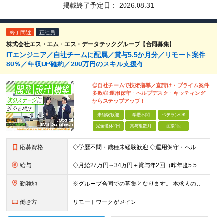
掲載終了予定日：
2026.08.31
終了間近
正社員
株式会社エス・エム・エス・データテックグループ【合同募集】
ITエンジニア／自社チームに配属／賞与5.5か月分／リモート案件
80％／年収UP確約／200万円のスキル支援有
◎自社チームで技術指導／直請け・プライム案件
多数◎ 運用保守・ヘルプデスク・キッティング
からステップアップ！
未経験歓迎
学歴不問
ベテランOK
完全週休2日
賞与複数月
面接1回
応募資格
◇学歴不問・職種未経験歓迎 ◇運用保守・ヘルプデスクなど…IT業界の経験があればOK ◎第二新卒歓迎 必須条件―MUST― ○IT業界の経験がある方 運用保守・ヘルプデスク・キッティングなど… まず
給与
◇月給27万円～34万円＋賞与年2回（昨年度5.5カ月分） ★前職の給与を保証します！ ※残業代全額支給 ※一律手当を含む ※今までの経験・スキルを考慮のうえ決定 ＼豊かな経験をお持ちの方は加給優
勤務地
※グループ合同での募集となります。 本求人の雇用は「 株式会社エス・エム・エス・データテック 」となります。 ◇転勤なし ◇8割がリモート案件 ◇東京・大阪・名古屋の拠点、またはプロジェクト先へ配
働き方
リモートワークがメイン