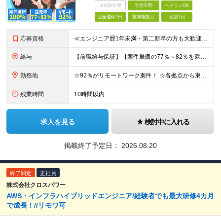
未経験歓迎
学歴不問
ベテランOK
完全週休2日
賞与複数月
面接1回
応募資格
≪エンジニア歴1年未満・第二新卒の方も大歓迎！≫ ◆学歴不問 ◆インフラエンジニア経験を半年以上お持ちの方 ◎ブランクのある方・社会人経験10年以上の方も歓迎！ ◎スキルチェンジも可能です
給与
【前職給与保証】【案件単価の77％～82％を還元】 月給32万円～85万円＋賞与 ※上記にはみなし残業手当（月40時間分、7万6200円～20万2400円）が含まれています。超過分は別途全額支給します
勤務地
☆92％がリモートワーク案件！ ☆各拠点から東京での最先端フルリモート案件へ参画もOK！ 本社、大阪オフィス、名古屋オフィス、福岡オフィス、札幌オフィス、 または各地域のクライアント先での勤務となりま
残業時間
10時間以内
求人を見る
検討中に入れる
掲載終了予定日：
2026.08.20
終了間近
正社員
株式会社クロスパワー
AWS・インフラハイブリッドエンジニア/経験者でも最大研修4カ月
で成長！//リモワ可