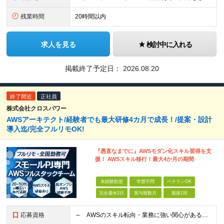
残業時間
20時間以内
求人を見る
検討中に入れる
掲載終了予定日：
2026.08.20
終了間近
正社員
株式会社クロスパワー
AWSアーキテクト/経験者でも最大研修4カ月で成長！/提案・設計
導入迄/完全フルリモOK!
『愚直なまでに』AWSモダン化スキル習得を支
援！ AWSスキル移行！最大4か月の期間
未経験歓迎
学歴不問
ベテランOK
完全週休2日
賞与複数月
面接1回
応募資格
～ AWSのスキル転向・業務に強い関心がある方、仲間になりませんか？ ～ 【必須条件】 ・学歴不問 ・Webシステム構築経験がある方 ・インフラ、アーキテクチャーの理解、関心がある方 ◆賞与年2回