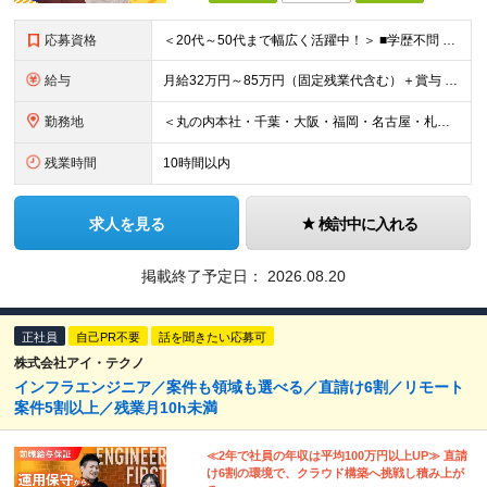
応募資格
＜20代～50代まで幅広く活躍中！＞ ■学歴不問 ■インフラエンジニアとして6ヶ月以上の経験がある方 ＜以下のような方を歓迎します＞ ◇ゆる～く自由に働ける職場を探している方 ◇面倒な社内業務のな
給与
月給32万円～85万円（固定残業代含む）＋賞与 ※上記月給には月40時間分の一律の固定残業代（月7万6,200円～20万2,400円）が含まれます。超過分は別途全額支給します。 ※給与は経験・能力を
勤務地
＜丸の内本社・千葉・大阪・福岡・名古屋・札幌のオフィスまたは首都圏近郊のプロジェクト先＞ ※転勤はありません ※勤務地はあなたの希望を最大限考慮します ※リモートワークもご相談下さい ■丸の内本社
残業時間
10時間以内
求人を見る
検討中に入れる
掲載終了予定日：
2026.08.20
正社員
自己PR不要
話を聞きたい応募可
株式会社アイ・テクノ
インフラエンジニア／案件も領域も選べる／直請け6割／リモート
案件5割以上／残業月10h未満
≪2年で社員の年収は平均100万円以上UP≫ 直請
け6割の環境で、クラウド構築へ挑戦し積み上が