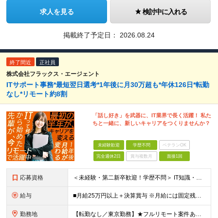
求人を見る
検討中に入れる
掲載終了予定日：
2026.08.24
終了間近
正社員
株式会社フラックス・エージェント
ITサポート事務*最短翌日選考*1年後に月30万超も*年休126日*転勤
なし*リモート約8割
「話し好き」を武器に、IT業界で長く活躍！ 私た
ちと一緒に、新しいキャリアをつくりませんか？
未経験歓迎
学歴不問
ベテランOK
完全週休2日
賞与複数月
面接1回
応募資格
＜未経験・第二新卒歓迎！学歴不問＞ IT知識・経験は一切問いません。人柄と意欲を最重視します。 ■社会人経験がある方（雇用形態・年数不問） 【求める人物像】 □素直さと成長意欲があり、新しい知識を
給与
■月給25万円以上＋決算賞与 ※月給には固定残業代（月20時間分／3万4,722円以上）を含みます。 上記を超える時間外労働分は追加で支給します。 ※経験・スキルを考慮のうえ決定します。 ※試用期間
勤務地
【転勤なし／東京勤務】★フルリモート案件あり ■東京本社 東京都中央区新富1-15-6 小田ビル3F ※入社後3〜6ヶ月は東京23区内のお客様先へ出社しOJTを実施します。 業務に慣れてきたらリ