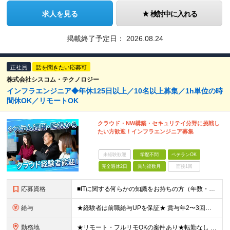
求人を見る
検討中に入れる
掲載終了予定日：
2026.08.24
正社員
話を聞きたい応募可
株式会社シスコム・テクノロジー
インフラエンジニア◆年休125日以上／10名以上募集／1h単位の時
間休OK／リモートOK
クラウド・NW構築・セキュリテイ分野に挑戦し
たい方歓迎！インフラエンジニア募集
未経験歓迎
学歴不問
ベテランOK
完全週休2日
賞与複数月
面接1回
応募資格
■ITに関する何らかの知識をお持ちの方（年数・言語・業界・規模・フェーズ不問） ┗独学やスクールでIT技術・プログラミングなどを学んだことがある方は歓迎です！ ※学歴不問 【以下のような方をお待ちし
給与
★経験者は前職給与UPを保証★ 賞与年2〜3回／残業代全額支給／子ども手当（月1万円）／誕生日手当（年1回1万円） 明確な評価基準で、月給アップも目指しやすい環境！ 一度の査定で月給が数万円上がる社員
勤務地
★リモート・フルリモOKの案件あり★転勤なし 東京都内及び都内近郊（神奈川、千葉、埼玉）のプロジェクト先 ※勤務地はご希望を考慮の上決定 本社：東京都豊島区東池袋1-25-6 PMO池袋11階 ※