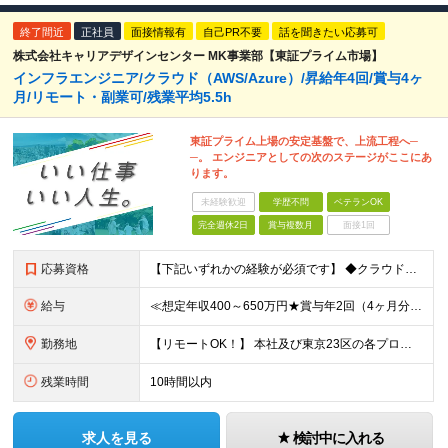
終了間近
正社員
面接情報有
自己PR不要
話を聞きたい応募可
株式会社キャリアデザインセンター MK事業部【東証プライム市場】
インフラエンジニア/クラウド（AWS/Azure）/昇給年4回/賞与4ヶ
月/リモート・副業可/残業平均5.5h
東証プライム上場の安定基盤で、上流工程へ─
─。 エンジニアとしての次のステージがここにあ
ります。
未経験歓迎
学歴不問
ベテランOK
完全週休2日
賞与複数月
面接1回
応募資格
【下記いずれかの経験が必須です】 ◆クラウド（AWS/Azure）の設計・構築経験がある方 ◆サーバー設計構築、運用保守経験がある方 ※学歴不問 【こんな方をお待ちしています！】 ■上場企業×複数事
給与
≪想定年収400～650万円★賞与年2回（4ヶ月分）★≫ 月給25万円～41.5万円＋賞与年2回（4カ月分）＋各種手当＋残業代全額支給 ※試用期間は3ヶ月。その間の給与・待遇に差異はありません ＼明
勤務地
【リモートOK！】 本社及び東京23区の各プロジェクト先での勤務となります ※転居を伴う転勤はありません 本社／東京都港区赤坂3-21-20 赤坂ロングビーチビル ★就業場所の変更の範囲：会社が定
残業時間
10時間以内
求人を見る
検討中に入れる