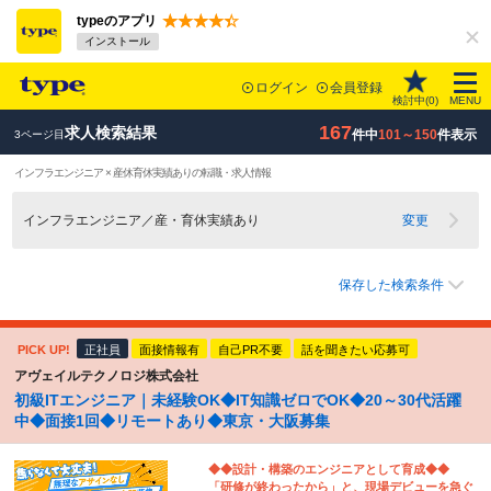
typeのアプリ
インストール
ログイン
会員登録
検討中(
0
)
MENU
167
求人検索結果
件中
101～150
件表示
3ページ目
インフラエンジニア × 産休育休実績ありの転職・求人情報
インフラエンジニア／産・育休実績あり
変更
保存した検索条件
PICK UP!
正社員
面接情報有
自己PR不要
話を聞きたい応募可
アヴェイルテクノロジ株式会社
初級ITエンジニア｜未経験OK◆IT知識ゼロでOK◆20～30代活躍
中◆面接1回◆リモートあり◆東京・大阪募集
◆◆設計・構築のエンジニアとして育成◆◆
「研修が終わったから」と、現場デビューを急ぐ