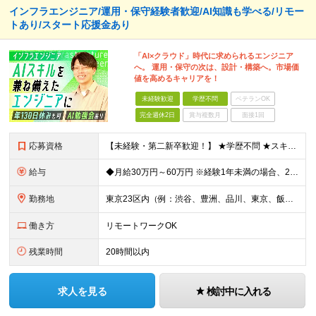
インフラエンジニア/運用・保守経験者歓迎/AI知識も学べる/リモー
トあり/スタート応援金あり
「AI×クラウド」時代に求められるエンジニア
へ。 運用・保守の次は、設計・構築へ。市場価
値を高めるキャリアを！
未経験歓迎
学歴不問
ベテランOK
完全週休2日
賞与複数月
面接1回
応募資格
【未経験・第二新卒歓迎！】 ★学歴不問 ★スキルや経験は一切不問。私たちが何より大切にしているのは、 「人柄」と「やってみたい」という気持ちです。 ◎インフラ経験を少しでもお持ちの方は優遇いたします
給与
◆月給30万円～60万円 ※経験1年未満の場合、24万円以上でのご提示となります。 ※スキル・ご経験を考慮の上ご提示します ※経験者はこれまで全員が前職からの給与アップを実現 ※みなし残業代あり（月1
勤務地
東京23区内（例：渋谷、豊洲、品川、東京、飯田橋など）の各プロジェクト先 ★転居を伴う転勤なし！勤務地は希望を考慮。 ◎U・Iターン歓迎！ ◎上記勤務地は一例。ご希望や適性、状況を考慮し勤務地を決
働き方
リモートワークOK
残業時間
20時間以内
求人を見る
検討中に入れる