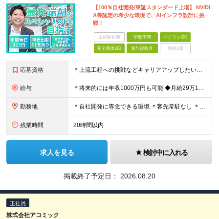
【100％自社開発/東証スタンダード上場】 NVIDI
A等認定の希少な環境で、AIインフラ設計に挑
戦！
未経験歓迎
学歴不問
ベテランOK
完全週休2日
賞与複数月
面接1回
応募資格
＊上流工程への挑戦などキャリアアップしたい方、大歓迎 ＊業種未経験歓迎 ＊学歴不問 【必須条件】 ◆ITに関わる実務経験がある方 ※サーバー運用・監視/フィールドエンジニア キッティング/テクニカ
給与
＊将来的には年収1000万円も可能 ◆月給29万1020円～64万6800円（固定残業代含む） ※固定残業代は時間外労働の有無に関わらず、 （20時間分／月3万9060円～8万6800円）を支給 ※
勤務地
＊自社開発に専念できる環境 ＊客先常駐なし ＊数千万円～数億円規模の最新機材が並ぶラボのようなオフィス環境 【東京本社】 東京都中央区晴海1-8-12 晴海アイランド トリトンスクエア オフィスタワ
残業時間
20時間以内
求人を見る
検討中に入れる
掲載終了予定日：
2026.08.20
正社員
株式会社アコミック