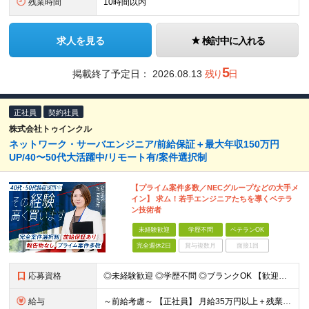
残業時間
10時間以内
求人を見る
検討中に入れる
5
掲載終了予定日：
2026.08.13
残り
日
正社員
契約社員
株式会社トゥインクル
ネットワーク・サーバエンジニア/前給保証＋最大年収150万円
UP/40〜50代大活躍中/リモート有/案件選択制
【プライム案件多数／NECグループなどの大手メ
イン】 求ム！若手エンジニアたちを導くベテラ
ン技術者
未経験歓迎
学歴不問
ベテランOK
完全週休2日
賞与複数月
面接1回
応募資格
◎未経験歓迎 ◎学歴不問 ◎ブランクOK 【歓迎条件】 ◎AWSの基本設計、詳細設計、構築、テストの経験。 ◎AWSマネージドサービスの経験。 ◎AWS資格（SAA以上） AWS案件も豊富にあ
給与
～前給考慮～ 【正社員】 月給35万円以上＋残業代＋賞与 ※試用期間中は契約社員の待遇（月給35万円以上＋残業代）となります。 【契約社員】 月給40万円以上＋残業代 ※正社員雇用あり ※これ