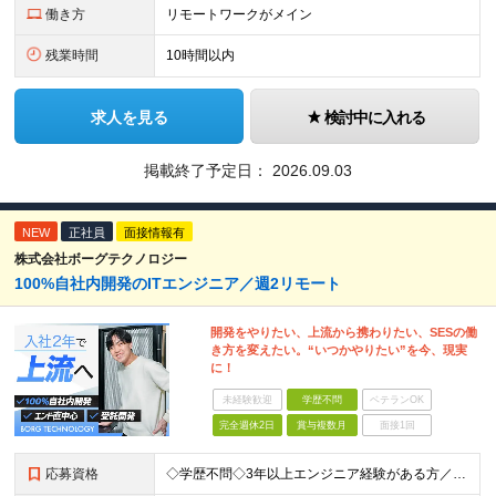
働き方
リモートワークがメイン
残業時間
10時間以内
求人を見る
検討中に入れる
掲載終了予定日：
2026.09.03
NEW
正社員
面接情報有
株式会社ボーグテクノロジー
100%自社内開発のITエンジニア／週2リモート
開発をやりたい、上流から携わりたい、SESの働
き方を変えたい。“いつかやりたい”を今、現実
に！
未経験歓迎
学歴不問
ベテランOK
完全週休2日
賞与複数月
面接1回
応募資格
◇学歴不問◇3年以上エンジニア経験がある方／人柄重視の採用です 必須条件―MUST― ■3年以上エンジニア経験がある方 ■C#、Java、Node.js、VB.NETを使った実務経験がある方 《