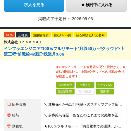
求人を見る
検討中に入れる
掲載終了予定日：
2026.09.03
NEW
正社員
面接情報有
自己PR不要
話を聞きたい応募可
株式会社Ｃｒａｎｅ＆Ｉ
インフラエンジニア*100％フルリモート*月収50万～*クラウド×上
流工程*前職給与保証*残業月9.8h
★100%フルリモート★月収50万〜 設計から、A
WSの最前線へ。 上流×クラウドへの挑戦を会社
が並走します！
未経験歓迎
学歴不問
ベテランOK
完全週休2日
賞与複数月
面接1回
応募資格
＼ 運用保守から設計構築へのステップアップ応援！ ／ ★学歴・分野不問（運用保守経験のみでも歓迎） ★「設計・構築に挑戦したい」「市場価値を高めたい」という意欲を重視！ ┗豊富な案件（SIer直下など
給与
＼ 前職給与保証！あなたのこれまでの経験を正当評価 ／ ★月収50万円～スタート！【年俸600万～1,162万8,000円（12分割）】 ――「頑張りが給与に直結しない…」そんな不満とは無縁の環境で
勤務地
★100％フルリモート 「満員電車での通勤」から卒業できます！ ★転勤なし 【本社】 東京都新宿区神楽坂1-2 研究社英語センタービル3階 本社またはプロジェクト先にて勤務いただきます！ ※プロジ