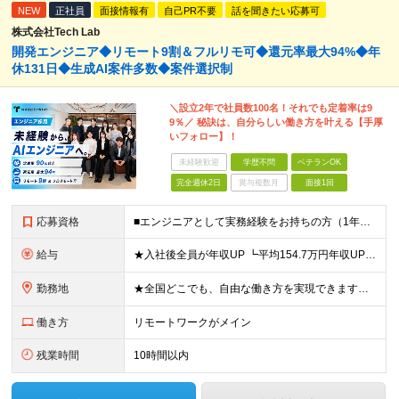
NEW
正社員
面接情報有
自己PR不要
話を聞きたい応募可
株式会社Tech Lab
開発エンジニア◆リモート9割＆フルリモ可◆還元率最大94%◆年
休131日◆生成AI案件多数◆案件選択制
＼設立2年で社員数100名！それでも定着率は9
9％／ 秘訣は、自分らしい働き方を叶える【手厚
いフォロー】！
未経験歓迎
学歴不問
ベテランOK
完全週休2日
賞与複数月
面接1回
応募資格
■エンジニアとして実務経験をお持ちの方（1年以上） ■学歴不問 ■既卒・第二新卒OK ☆Tech Labの事業内容、ビジョンに共感できる⽅はぜひご応募ください！ ☆意欲重視の採用です！ 「経歴に自信
給与
★入社後全員が年収UP ┗平均154.7万円年収UP！ ┗最大380万円UPの実績も 月給35万円～100万円＋決算賞与＋各種手当 【 給与イメージ 】 ■経験1年以上…月給35万円～＋決算賞与
勤務地
★全国どこでも、自由な働き方を実現できます！ 全国のプロジェクト先やフルリモート環境での勤務も可能です。 ＼自由度の高い働き方、叶えます／ ・フルリモートで働きたい ・ハイブリットに働きたい ・家庭
働き方
リモートワークがメイン
残業時間
10時間以内