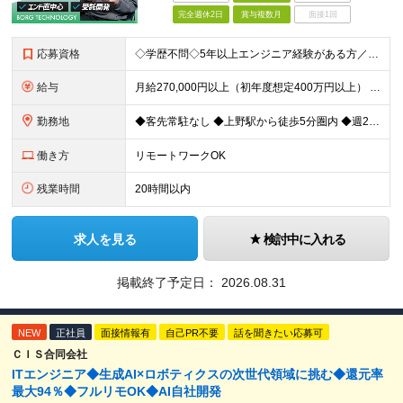
完全週休2日
賞与複数月
面接1回
応募資格
◇学歴不問◇5年以上エンジニア経験がある方／人柄重視の採用です 必須条件―MUST― ■5年以上エンジニア経験がある方 ■C#、Java、Node.js、VB.NETを使った実務経験がある方 《
給与
月給270,000円以上（初年度想定400万円以上） ※ご経験やスキル、前職給等を考慮して給与額を決定します。 ※試用期間は3ヶ月間となります。期間中の待遇に変更はありません。 ★社員の昇給率はほ
勤務地
◆客先常駐なし ◆上野駅から徒歩5分圏内 ◆週2回のリモートワーク実施中 ◆転勤なし 上野の各オフィスでの勤務となります。 ￣￣￣￣￣￣￣￣￣￣￣￣￣￣￣￣￣ ＜本社＞ 東京都台東区上野7-2-8
働き方
リモートワークOK
残業時間
20時間以内
求人を見る
検討中に入れる
掲載終了予定日：
2026.08.31
NEW
正社員
面接情報有
自己PR不要
話を聞きたい応募可
ＣＩＳ合同会社
ITエンジニア◆生成AI×ロボティクスの次世代領域に挑む◆還元率
最大94％◆フルリモOK◆AI自社開発