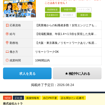
ことはありません！
未経験歓迎
学歴不問
ベテランOK
完全週休2日
賞与複数月
面接1回
応募資格
【異業種からの転職者多数！女性エンジニアも活躍中】 ◆学歴不問 ◆未経験OK ≪こんな方を歓迎しています≫ ◎未経験から成長できる環境で活躍したい方 ◎大学やスクールでIT系のスキルを学んだことのあ
給与
【現場配属後、年収1.4〜1.5倍を実現した先輩も！残業代全額支給】 ◆給与は経験やスキルに応じて決定します ◆年俸制250万円～350万円（1/12を月々支給） ≪年収UPの例≫ ◎飲食業からのキ
勤務地
【大阪・東京募集／リモートワークあり／転居を伴う転勤なし】 東京本社、大阪事務所、または東京23区内・関西（大阪・兵庫）の各クライアント先勤務 ◆入社後、約1年間はクライアント先ではなく 自社内（東
働き方
リモートワークOK
残業時間
10時間以内
求人を見る
検討中に入れる
掲載終了予定日：
2026.08.24
NEW
正社員
面接情報有
自己PR不要
話を聞きたい応募可
株式会社ルトラ