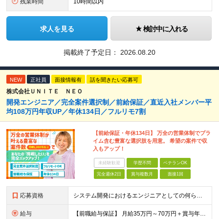
残業時間
10時間以内
求人を見る
検討中に入れる
掲載終了予定日：
2026.08.20
NEW
正社員
面接情報有
話を聞きたい応募可
株式会社ＵＮＩＴＥ ＮＥＯ
開発エンジニア／完全案件選択制／前給保証／直近入社メンバー平
均108万円年収UP／年休134日／フルリモ7割
【前給保証・年休134日】 万全の営業体制でプラ
イム含む豊富な選択肢を用意。 希望の案件で収
入もアップ！
未経験歓迎
学歴不問
ベテランOK
完全週休2日
賞与複数月
面接1回
応募資格
システム開発におけるエンジニアとしての何らかの実務経験（年数不問） ※要件定義、基本設計、詳細設計、製造、検証、運用保守 少しでも実務経験があれば、まずは気軽にエントリーしてみてください！ ／／／／
給与
【前職給与保証】 月給35万円～70万円＋賞与年2回＋各種手当 ※前職の給与・スキル・経験を考慮の上、決定いたします。 ※月給には固定残業代（月30時間分／5万円～10万円）を含みます。超過分は別途