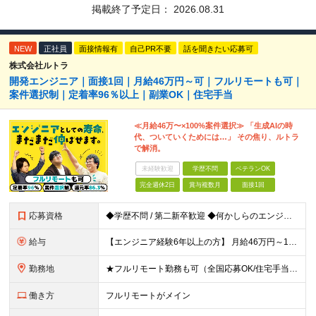
掲載終了予定日：
2026.08.31
NEW
正社員
面接情報有
自己PR不要
話を聞きたい応募可
株式会社ルトラ
開発エンジニア｜面接1回｜月給46万円～可｜フルリモートも可｜
案件選択制｜定着率96％以上｜副業OK｜住宅手当
≪月給46万〜×100%案件選択≫ 「生成AIの時
代、ついていくためには…」 その焦り、ルトラ
で解消。
未経験歓迎
学歴不問
ベテランOK
完全週休2日
賞与複数月
面接1回
応募資格
◆学歴不問 / 第二新卒歓迎 ◆何かしらのエンジニア経験をお持ちの方 （言語・期間・フェーズ不問） 経験浅めの方も遠慮なくご応募ください！ ■入社前Q＆A ────── ◎実力に見合った報酬が手に
給与
【エンジニア経験6年以上の方】 月給46万円～100万円（固定残業代含む） ※上記月給には月30時間分の固定残業代（月8万7,400円～月19万円）を含む。超過分は全額支給。 【エンジニア経験4年以
勤務地
★フルリモート勤務も可（全国応募OK/住宅手当を支給します） ※案件によって常駐が必要になる場合があります。 ※希望がない限り、転勤はありません ※U・Iターン歓迎 ★ルトラの社員は全国各地で活躍中
働き方
フルリモートがメイン