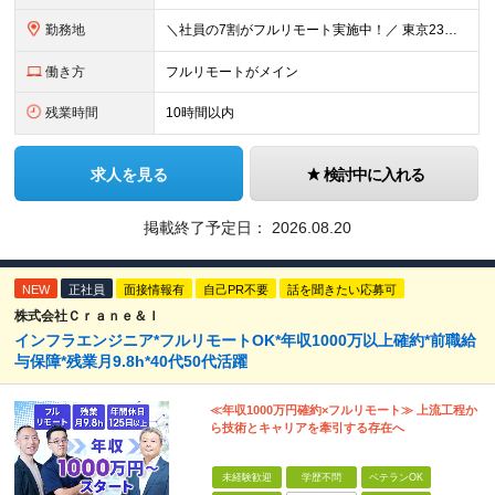
勤務地
＼社員の7割がフルリモート実施中！／ 東京23区内など1都3県を中心としたプロジェクト先での勤務となります。 ※勤務地は希望を考慮します ≪本社≫ 東京都渋谷区恵比寿南1丁目3番7号 隅越ビル5階
働き方
フルリモートがメイン
残業時間
10時間以内
求人を見る
検討中に入れる
掲載終了予定日：
2026.08.20
NEW
正社員
面接情報有
自己PR不要
話を聞きたい応募可
株式会社Ｃｒａｎｅ＆Ｉ
インフラエンジニア*フルリモートOK*年収1000万以上確約*前職給
与保障*残業月9.8h*40代50代活躍
≪年収1000万円確約×フルリモート≫ 上流工程か
ら技術とキャリアを牽引する存在へ
未経験歓迎
学歴不問
ベテランOK