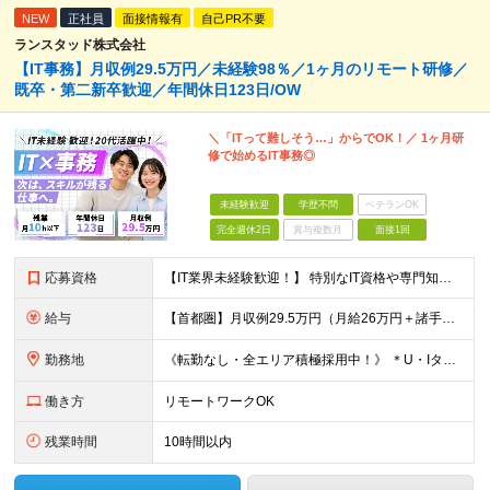
NEW
正社員
面接情報有
自己PR不要
ランスタッド株式会社
【IT事務】月収例29.5万円／未経験98％／1ヶ月のリモート研修／
既卒・第二新卒歓迎／年間休日123日/OW
＼「ITって難しそう…」からでOK！／ 1ヶ月研
修で始めるIT事務◎
未経験歓迎
学歴不問
ベテランOK
完全週休2日
賞与複数月
面接1回
応募資格
【IT業界未経験歓迎！】 特別なIT資格や専門知識は必要ありません。 ・学歴不問（文系・理系不問） ・第二新卒、既卒の方も歓迎 ・20代を中心に幅広い年代が活躍中 ・基本的なPC操作ができる方 ・タ
給与
【首都圏】月収例29.5万円（月給26万円＋諸手当） 【東海・関西】月収例28.5万円（月給25万円＋諸手当） 【九州】月収例26万円（月給23万円＋諸手当） ※経験・スキル・前職給与を踏まえ、総合
勤務地
《転勤なし・全エリア積極採用中！》 ＊U・Iターンも歓迎 ＊研修はオンライン実施 ★勤務エリアは下記よりお選びいただけます★ 【首都圏】東京・神奈川・千葉・埼玉 【東海】愛知 【関西】大阪、京都、兵庫
働き方
リモートワークOK
残業時間
10時間以内