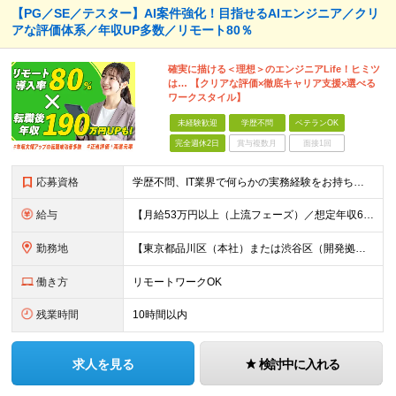
【PG／SE／テスター】AI案件強化！目指せるAIエンジニア／クリ
アな評価体系／年収UP多数／リモート80％
確実に描ける＜理想＞のエンジニアLife！ヒミツ
は… 【クリアな評価×徹底キャリア支援×選べる
ワークスタイル】
未経験歓迎
学歴不問
ベテランOK
完全週休2日
賞与複数月
面接1回
応募資格
学歴不問、IT業界で何らかの実務経験をお持ちの方（1年以上） ※ブランクのある方歓迎 ※担当業務/フェーズ/使用言語などは限定せず ※経験年数も限定せず。経験の浅い方からベテランまで歓迎
給与
【月給53万円以上（上流フェーズ）／想定年収636万円以上】 ★詳しくは下記をご参照ください！ ■育成枠採用（職種未経験～経験1年未満／メンター制度適用社員） 月給25万円以上 ※社会人経験、技術
勤務地
【東京都品川区（本社）または渋谷区（開発拠点）各プロジェクト先の勤務地】 ◎リモート案件も多数のため在宅勤務も可能です！ 常駐・ハイブリッド型・フルリモートなど柔軟に対応しています。 ※転勤はございま
働き方
リモートワークOK
残業時間
10時間以内
求人を見る
検討中に入れる