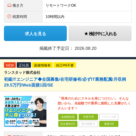
働き方
リモートワークOK
残業時間
10時間以内
求人を見る
検討中に入れる
掲載終了予定日：
2026.08.20
NEW
正社員
面接情報有
自己PR不要
ランスタッド株式会社
初級ITエンジニア◆全国募集/在宅研修有/必ずIT業務配属/月収例
29.5万円/Web面接1回/SE
「将来のためにスキルを身につけたい」 そんな
想いから、未経験でIT業界に挑戦した先輩がたく
さんいます！
未経験歓迎
学歴不問
ベテランOK
完全週休2日
賞与複数月
面接1回