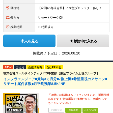
勤務地
【全国45都道府県】に大型プロジェクトあり！※ 四国・沖縄を除く 主要勤務地： 北海道/宮城県/栃木県/埼玉県/千葉県/東京都/神奈川県/愛知県/大阪府/京都府/兵庫県/広島県/福岡県/熊本県 ※勤
働き方
リモートワークOK
残業時間
10時間以内
求人を見る
検討中に入れる
掲載終了予定日：
2026.08.20
NEW
正社員
面接情報有
自己PR不要
株式会社ワールドインテック ITS事業部【東証プライム上場グループ】
インフラエンジニア■賞与3ヵ月分■7割上流■希望重視のアサイン■
リモート案件多数■月平均残業8.5h/INF
「50代での転職はムリ！？」いえいえ、採用実績
あります！ 意欲重視の採用だから、何歳からで
もチャレンジOK！
未経験歓迎
学歴不問
ベテランOK