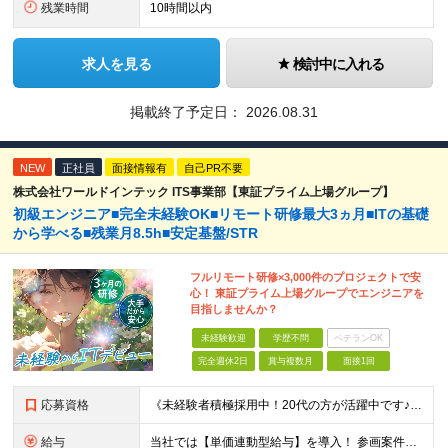
残業時間
10時間以内
求人を見る
検討中に入れる
掲載終了予定日：
2026.08.31
NEW
正社員
面接情報有
自己PR不要
株式会社ワールドインテック ITS事業部【東証プライム上場グループ】
初級エンジニア■完全未経験OK■リモート研修最大3ヵ月■ITの基礎
から学べる■残業月8.5h■安定基盤/STR
フルリモート研修×3,000件のプロジェクトで安
心！ 東証プライム上場グループでエンジニアを
目指しませんか？
未経験歓迎
学歴不問
ベテランOK
完全週休2日
賞与複数月
面接1回
応募資格
《未経験者積極採用中！20代の方が活躍中です♪》 ◎約4割が実務未経験入社！ ■学歴・職歴は一切問いません！ ■第二新卒の方もお気軽にご相談ください♪ ■入社してから数年は、転勤の可能性があります
給与
当社では【単価連動型給与】を導入！ 参画案件の契約単価に連動して給与が決定。 還元率は単価の【70％～80％】と東証プライム上場グループとして高水準です！（社会保険料・教育コスト含む） ■関東：月給