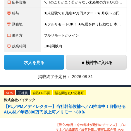
応募資格
＼ITのことが全く分からない未経験の方もOK◎／≪ポテンシャル採用実施中≫ ★未経験OK！フリータからの正社員デビューもOK！ ★学歴不問 ≪こんな方にピッタリです！≫ ◎未経験から本気でエンジニア
給与
★未経験でも月給32万円スタート★ 月収32万円～35万円＋各種手当（資格手当だけで毎月15万の上乗せ実績あり！） ★資格手当豊富！1資格につき最大3万円支給 ★功績手当の導入で、毎月のお給与に上乗
勤務地
★フルリモートOK！ ★転居を伴う転勤なし 本社またはプロジェクト先にて勤務いただきます！ ※プロジェクト先は一都三県及び23区内がメイン 【本社】 東京都新宿区神楽坂1-2 研究社英語センタービ
働き方
フルリモートがメイン
残業時間
10時間以内
求人を見る
検討中に入れる
掲載終了予定日：
2026.08.31
NEW
正社員
自己PR不要
話を聞きたい応募可
株式会社バイテック
【PL／PM／ディレクター】当社幹部候補へ／AI推進中！目指せる
AI人材／年収800万円以上可／リモート80％
【設立2年目！今の当社が絶好のチャンス】 プロ
マネ／組織運営／経営幹部…確実に広がる あな