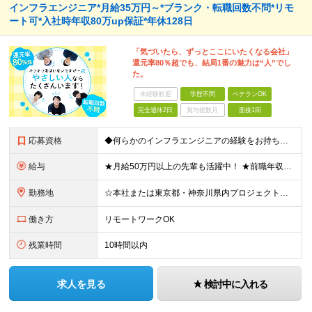
インフラエンジニア*月給35万円～*ブランク・転職回数不問*リモ
ート可*入社時年収80万up保証*年休128日
「気づいたら、ずっとここにいたくなる会社」
還元率80％超でも、結局1番の魅力は“人”でし
た。
未経験歓迎
学歴不問
ベテランOK
完全週休2日
賞与複数月
面接1回
応募資格
◆何らかのインフラエンジニアの経験をお持ちの方 ┗設計・構築経験だけではなく、運用・保守経験があるという方も、お気軽にご応募ください！ ┗ブランク・転職回数は不問です！ ┗ネガティブな応募理由も歓迎で
給与
★月給50万円以上の先輩も活躍中！ ★前職年収から80万円以上UP保証 月給35万円～ ※月給には固定残業代を含む(月20時間分/2万6000円～/超過分別途支給） ※残業がなくても上記支給(基本残
勤務地
☆本社または東京都・神奈川県内プロジェクト先での勤務となります ☆リモートワークOKの案件も多数あります(応相談) ☆転居を伴う転勤はありません ☆九州地方、北陸地方、北海道からの転職者も多数在籍！/
働き方
リモートワークOK
残業時間
10時間以内
求人を見る
検討中に入れる