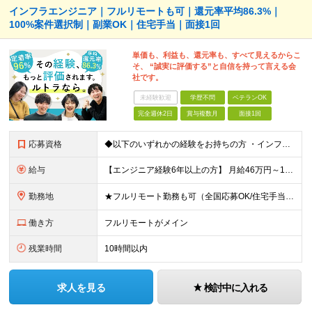
インフラエンジニア｜フルリモートも可｜還元率平均86.3%｜
100%案件選択制｜副業OK｜住宅手当｜面接1回
単価も、利益も、還元率も、すべて見えるからこ
そ、 “誠実に評価する”と自信を持って言える会
社です。
未経験歓迎
学歴不問
ベテランOK
完全週休2日
賞与複数月
面接1回
応募資格
◆以下のいずれかの経験をお持ちの方 ・インフラ設計・構築の実務経験（オンプレ/クラウドどちらもOK） ・クラウド環境下での運用保守に関する実務経験 ◆学歴不問 ＜こんな方は特に歓迎します＞ ◎これま
給与
【エンジニア経験6年以上の方】 月給46万円～100万円（固定残業代含む） ※上記月給には月30時間分の固定残業代（月8万7,400円～月19万円）を含む。超過分は全額支給。 【エンジニア経験4年以
勤務地
★フルリモート勤務も可（全国応募OK/住宅手当を支給します） ※案件によって常駐が必要になる場合があります。 ※希望がない限り、転勤はありません ※U・Iターン歓迎 ★ルトラの社員は全国各地で活躍中
働き方
フルリモートがメイン
残業時間
10時間以内
求人を見る
検討中に入れる