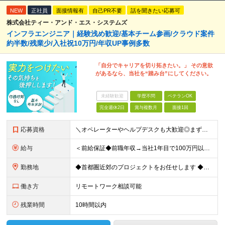
NEW
正社員
面接情報有
自己PR不要
話を聞きたい応募可
株式会社ティー・アンド・エス・システムズ
インフラエンジニア｜経験浅め歓迎/基本チーム参画/クラウド案件
約半数/残業少/入社祝10万円/年収UP事例多数
「自分でキャリアを切り拓きたい。」 その意欲
があるなら、当社を“踏み台”にしてください。
未経験歓迎
学歴不問
ベテランOK
完全週休2日
賞与複数月
面接1回
応募資格
＼オペレーターやヘルプデスクも大歓迎◎まずはご応募ください／ ◆学歴不問 ◆IT業界での勤務経験がある方（職種・年数不問） ┗例：オペレーター、ヘルプデスク、開発からインフラ領域へのシフト、スク
給与
＜前給保証◆前職年収→当社1年目で100万円以上アップ実績あり◆基本的に全員毎年昇給＞ 月給45万円（固定残業代：30時間分/85,470円）※PM/PL/PMO経験2年以上 月給36万円（固定残業
勤務地
◆首都圏近郊のプロジェクトをお任せします ◆転勤なし ◆自社オフィスで働ける案件もございます 【本社】 東京都中央区日本橋小伝馬町1-1 日本橋末広ビル6階 ※変更の範囲：上記を除く当社関連勤務地
働き方
リモートワーク相談可能
残業時間
10時間以内