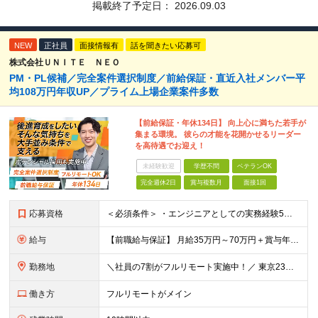
掲載終了予定日：
2026.09.03
NEW
正社員
面接情報有
話を聞きたい応募可
株式会社ＵＮＩＴＥ ＮＥＯ
PM・PL候補／完全案件選択制度／前給保証・直近入社メンバー平
均108万円年収UP／プライム上場企業案件多数
【前給保証・年休134日】 向上心に満ちた若手が
集まる環境。 彼らの才能を花開かせるリーダー
を高待遇でお迎え！
未経験歓迎
学歴不問
ベテランOK
完全週休2日
賞与複数月
面接1回
応募資格
＜必須条件＞ ・エンジニアとしての実務経験5年以上 ＜尚可条件＞ ・PM、PL経験 ・後輩指導やチームリーダーなど、何らかのリード経験 ※リーダー未経験の方のご応募も大歓迎です！ポテンシャル採用を
給与
【前職給与保証】 月給35万円～70万円＋賞与年2回＋各種手当 ※前職の給与・スキル・経験を考慮の上、決定いたします。 ※月給には固定残業代（月30時間分／5万円～10万円）を含みます。超過分は別途
勤務地
＼社員の7割がフルリモート実施中！／ 東京23区内など1都3県を中心としたプロジェクト先での勤務となります。 ※勤務地は希望を考慮します ≪本社≫ 東京都渋谷区恵比寿南1丁目3番7号 隅越ビル5階
働き方
フルリモートがメイン