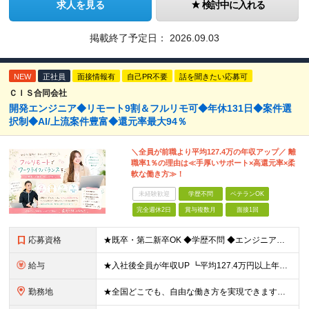
求人を見る
検討中に入れる
掲載終了予定日：
2026.09.03
NEW
正社員
面接情報有
自己PR不要
話を聞きたい応募可
ＣＩＳ合同会社
開発エンジニア◆リモート9割＆フルリモ可◆年休131日◆案件選
択制◆AI/上流案件豊富◆還元率最大94％
＼全員が前職より平均127.4万の年収アップ／ 離
職率1％の理由は≪手厚いサポート×高還元率×柔
軟な働き方≫！
未経験歓迎
学歴不問
ベテランOK
完全週休2日
賞与複数月
面接1回
応募資格
★既卒・第二新卒OK ◆学歴不問 ◆エンジニアとして実務経験をお持ちの方（1年以上） ★意欲重視の採用です！ 「経歴に自信がない」という方も、"今後挑戦したいこと""スキルアップしたいこと"について
給与
★入社後全員が年収UP ┗平均127.4万円以上年収UP！ ┗最大390万円UPの実績もあり 月給35万円～100万円＋決算賞与＋各種手当 【 給与イメージ 】 ■経験1年以上…月給35万円～＋決
勤務地
★全国どこでも、自由な働き方を実現できます！ 全国のプロジェクト先やフルリモート環境での勤務も可能です。 ＼自由度の高い働き方、叶えます／ □フルリモートで働きたい □ハイブリットに働きたい □家庭