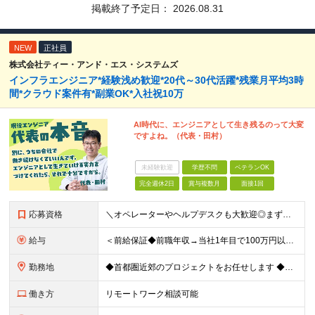
掲載終了予定日：
2026.08.31
NEW
正社員
株式会社ティー・アンド・エス・システムズ
インフラエンジニア*経験浅め歓迎*20代～30代活躍*残業月平均3時
間*クラウド案件有*副業OK*入社祝10万
AI時代に、エンジニアとして生き残るのって大変
ですよね。（代表・田村）
未経験歓迎
学歴不問
ベテランOK
完全週休2日
賞与複数月
面接1回
応募資格
＼オペレーターやヘルプデスクも大歓迎◎まずはご応募ください／ ◆学歴不問 ◆IT業界での勤務経験がある方（職種・年数不問） ┗例：オペレーター、ヘルプデスク、開発からインフラ領域へのシフト、スク
給与
＜前給保証◆前職年収→当社1年目で100万円以上アップ実績あり◆基本的に全員毎年昇給＞ 月給45万円（固定残業代：30時間分/85,470円）※PM/PL/PMO経験2年以上 月給36万円（固定残業
勤務地
◆首都圏近郊のプロジェクトをお任せします ◆転勤なし ◆自社オフィスで働ける案件もございます 【本社】 東京都中央区日本橋小伝馬町1-1 日本橋末広ビル6階 ※変更の範囲：上記を除く当社関連勤務地
働き方
リモートワーク相談可能