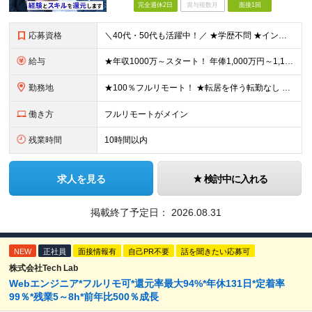
完全週休2日
賞与複数月
面接1回
応募資格
＼40代・50代も活躍中！／ ★学歴不問 ★インフラエンジニアの経験を5年以上お持ちの方 ≪こんな方にピッタリです！≫ ◎自身の市場価値を正当に評価してほしい ◎今より年収をアップさせたい ◎多彩な
給与
★年収1000万～スタート！ 年俸1,000万円～1,162万8,000円（12分割） ※経験・スキルを考慮の上決定します ※上記金額には固定残業代（月30h分・158,400円～184,000円
勤務地
★100％フルリモート！ ★転居を伴う転勤なし 本社またはプロジェクト先にて勤務いただきます！ ※プロジェクト先は一都三県及び23区内がメイン 【本社】 東京都新宿区神楽坂1-2 研究社英語センタ
働き方
フルリモートがメイン
残業時間
10時間以内
求人を見る
検討中に入れる
掲載終了予定日：
2026.08.31
NEW
正社員
面接情報有
自己PR不要
話を聞きたい応募可
株式会社Tech Lab
Webエンジニア*フルリモ可*還元率最大94%*年休131日*定着率
99％*残業5～8h*前年比500％成長