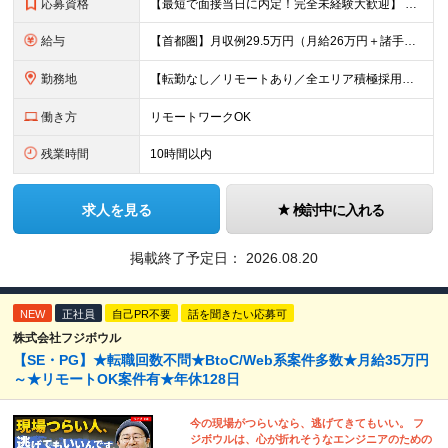
応募資格
【最短で面接当日に内定！完全未経験大歓迎】 ・業種／職種未経験歓迎 ・社会人デビュー、第二新卒、既卒者大歓迎 ・学歴不問（文系、理系不問） ・20代～30代、男女問わず活躍中 ・服装、髪色自由 ・明確
給与
【首都圏】月収例29.5万円（月給26万円＋諸手当） 【東海・関西】月収例28.5万円（月給25万円＋諸手当） 【九州】月収例26万円（月給23万円＋諸手当） ※経験・スキル・前職給与を踏まえ、総合
勤務地
【転勤なし／リモートあり／全エリア積極採用中】 ・大手企業のプロジェクトが中心 ・勤務エリアは希望を考慮し決定 ・研修はリモートメインで実施します ・U&Iターンの方も大歓迎◎ ＜主なエリア＞ ■首
働き方
リモートワークOK
残業時間
10時間以内
求人を見る
検討中に入れる
掲載終了予定日：
2026.08.20
NEW
正社員
自己PR不要
話を聞きたい応募可
株式会社フジボウル
【SE・PG】★転職回数不問★BtoC/Web系案件多数★月給35万円
～★リモートOK案件有★年休128日
今の現場がつらいなら、逃げてきてもいい。 フ
ジボウルは、心が折れそうなエンジニアのための