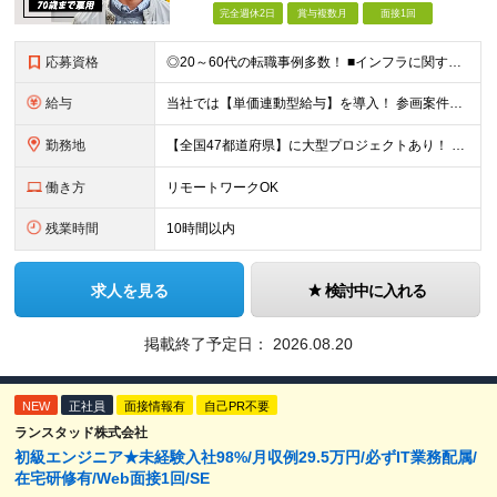
完全週休2日
賞与複数月
面接1回
応募資格
◎20～60代の転職事例多数！ ■インフラに関する何らかのご経験 ■学歴不問/転職回数は一切不問！
給与
当社では【単価連動型給与】を導入！ 参画案件の契約単価に連動して給与が決定。 還元率は単価の【70％～80％】と東証プライム上場グループとして高水準です！（社会保険料・教育コスト含む） ■関東：月給
勤務地
【全国47都道府県】に大型プロジェクトあり！ 主要勤務地： 北海道/宮城県/栃木県/埼玉県/千葉県/東京都/神奈川県/愛知県/大阪府/京都府/兵庫県/広島県/福岡県/熊本県 ※勤務エリアは、あなたの
働き方
リモートワークOK
残業時間
10時間以内
求人を見る
検討中に入れる
掲載終了予定日：
2026.08.20
NEW
正社員
面接情報有
自己PR不要
ランスタッド株式会社
初級エンジニア★未経験入社98%/月収例29.5万円/必ずIT業務配属/
在宅研修有/Web面接1回/SE