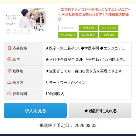
＜次世代テクノロジーを使いこなすエンジニアへ
＞ AI自社開発にも携われます！AI未経験大歓迎
◎
未経験歓迎
学歴不問
ベテランOK
完全週休2日
賞与複数月
面接1回
応募資格
★既卒・第二新卒OK ◆学歴不問 ◆エンジニアとしての何かしらの実務経験が1年以上ある方 ※AI未経験者大歓迎 ★意欲重視の採用です！ 「経歴に自信がない」という方も、"今後挑戦したいこと""スキル
給与
★入社後全員が年収UP ┗平均127.4万円以上年収UP！ ┗最大390万円UPの実績もあり 月給35万円～100万円＋決算賞与＋各種手当 【 給与イメージ 】 ■経験1年以上…月給35万円～＋決
勤務地
★全国どこでも、自由な働き方を実現できます！ 全国のプロジェクト先やフルリモート環境での勤務も可能です。 ＼自由度の高い働き方、叶えます／ □フルリモートで働きたい □ハイブリットに働きたい □家庭
働き方
リモートワークがメイン
残業時間
10時間以内
求人を見る
検討中に入れる
掲載終了予定日：
2026.09.03