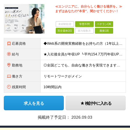
≪エンジニアに、自分らしく働ける場所を。≫
まずはあなたの"本音"、聞かせてください！
未経験歓迎
学歴不問
ベテランOK
完全週休2日
賞与複数月
面接1回
応募資格
◆Web系の開発実務経験をお持ちの方（1年以上） ◆学歴不問 ◆既卒・第二新卒OK ☆Tech Labの事業内容、ビジョンに共感できる⽅はぜひご応募ください！ ☆意欲重視の採用です！ 「経歴に自信が
給与
★入社後全員が年収UP ┗平均154.7万円年収UP！ ┗最大380万円UPの実績もあり 月給35万円～100万円＋決算賞与＋各種手当 【 給与イメージ 】 ◆経験1年以上…月給35万円～＋決算賞
勤務地
◎全国どこでも、自由な働き方を実現できます！ 全国のプロジェクト先やフルリモート環境での勤務も可能です。 ＼自由度の高い働き方、叶えます／ ・フルリモートで働きたい ・ハイブリットに働きたい ・家庭
働き方
リモートワークがメイン
残業時間
10時間以内
求人を見る
検討中に入れる
掲載終了予定日：
2026.09.03