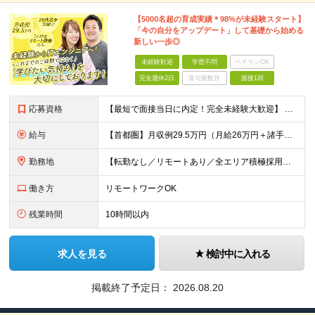
【5000名超の育成実績＊98%が未経験スタート】
「今の自分をアップデート」して基礎から始める
新しい一歩◎
未経験歓迎
学歴不問
ベテランOK
完全週休2日
賞与複数月
面接1回
応募資格
【最短で面接当日に内定！完全未経験大歓迎】 ・業種／職種未経験歓迎 ・社会人デビュー、第二新卒、既卒者大歓迎 ・学歴不問（文系、理系不問） ・20代～30代、男女問わず活躍中 ・服装、髪色自由 ・明確
給与
【首都圏】月収例29.5万円（月給26万円＋諸手当） 【東海・関西】月収例28.5万円（月給25万円＋諸手当） 【九州】月収例26万円（月給23万円＋諸手当） ※経験・スキル・前職給与を踏まえ、総合
勤務地
【転勤なし／リモートあり／全エリア積極採用】 ・大手企業のプロジェクト中心 ・勤務エリアや配属先は希望を考慮 ・研修はリモートメインで実施 ・UIターン歓迎 ＜主なエリア＞ ■首都圏…東京・神奈川・
働き方
リモートワークOK
残業時間
10時間以内
求人を見る
検討中に入れる
掲載終了予定日：
2026.08.20