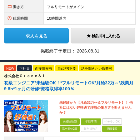
働き方
フルリモートがメイン
残業時間
10時間以内
求人を見る
検討中に入れる
掲載終了予定日：
2026.08.31
NEW
正社員
面接情報有
自己PR不要
話を聞きたい応募可
株式会社Ｃｒａｎｅ＆Ｉ
初級エンジニア*未経験OK！*フルリモートOK*月給32万～*残業月
9.8h*1ヶ月の研修*資格取得率100％
未経験から【月給32万〜＆フルリモート】！ 他
社にはない好待遇で理想の働き方を叶えません
か？
未経験歓迎
学歴不問
ベテランOK
完全週休2日
賞与複数月
面接1回