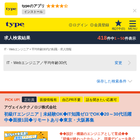
typeのアプリ
インストール
ログイン
会員登録
検討中(
0
)
MENU
418
求人検索結果
件中
1～50
件表示
IT・Webエンジニア × 平均年齢30代の転職・求人情報
IT・Webエンジニア／平均年齢30代
変更
保存した検索条件
PICK UP!
正社員
面接情報有
自己PR不要
話を聞きたい応募可
アヴェイルテクノロジ株式会社
初級ITエンジニア｜未経験OK◆IT知識ゼロでOK◆20～30代活躍
中◆面接1回◆リモートあり◆東京・大阪募集
◆◆設計・構築のエンジニアとして育成◆◆
「研修が終わったから」と、現場デビューを急ぐ