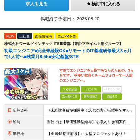
求人を見る
検討中に入れる
掲載終了予定日：
2026.08.20
NEW
正社員
面接情報有
自己PR不要
株式会社ワールドインテック ITS事業部【東証プライム上場グループ】
初級エンジニア■完全未経験OK■リモートのIT基礎研修最大3ヵ月
で1人前へ■残業月8.5h■安定基盤/STR
本気でエンジニアを目指すあなたのための、3ヵ
月です。 手厚い教育とチームフォローで一人前
のエンジニアへ。
未経験歓迎
学歴不問
ベテランOK
完全週休2日
賞与複数月
面接1回
応募資格
《未経験者積極採用中！20代の方が活躍中です♪》 ◎約4割が実務未経験入社！ ■学歴・職歴は一切問いません！ ■第二新卒の方もお気軽にご相談ください♪ ■入社してから数年は、転勤の可能性があります
給与
当社では【単価連動型給与】を導入！ 参画案件の契約単価に連動して給与が決定。 還元率は単価の【70％～80％】と東証プライム上場グループとして高水準です！（社会保険料・教育コスト含む） ■関東：月給
勤務地
【全国45都道府県】に大型プロジェクトあり！※ 四国・沖縄を除く 主要勤務地： 北海道/宮城県/栃木県/埼玉県/千葉県/東京都/神奈川県/愛知県/大阪府/京都府/兵庫県/広島県/福岡県/熊本県 ※勤