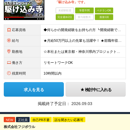
「駆け込み寺」です。
未経験歓迎
学歴不問
ベテランOK
完全週休2日
賞与複数月
面接1回
応募資格
◆何らかの開発経験をお持ちの方 ┗開発経験ではなく、運用・保守経験があるという方も、お気軽にご応募ください！ ┗ブランク・転職回数は不問です！ ┗ネガティブな応募理由も歓迎です！ ※学歴不問 ☆活か
給与
★月給50万円以上の先輩も活躍中！ ★前職年収から80万円以上UP保証 月給35万円～ ※月給には固定残業代を含む(月20時間分/2万6000円～/超過分別途支給） ※残業がなくても上記支給(基本残
勤務地
☆本社または東京都・神奈川県内プロジェクト先での勤務となります ☆リモートワークOKの案件も多数あります(応相談) ☆転居を伴う転勤はありません ☆九州地方、北陸地方、北海道からの転職者も多数在籍！/
働き方
リモートワークOK
残業時間
10時間以内
求人を見る
検討中に入れる
掲載終了予定日：
2026.09.03
NEW
正社員
自己PR不要
話を聞きたい応募可
株式会社フジボウル