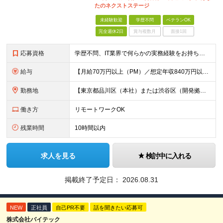
たのネクストステージ
未経験歓迎
学歴不問
ベテランOK
完全週休2日
賞与複数月
面接1回
応募資格
学歴不問、IT業界で何らかの実務経験をお持ちの方（3年以上） ※PG/SE経験がある方歓迎、PM/PL経験があれば即戦力として優遇 ※ブランクのある方歓迎 ※担当業務/フェーズ/使用言語などは限定せず
給与
【月給70万円以上（PM）／想定年収840万円以上】 ★詳しくは下記をご参照ください！ ■SE/PL/テスト計画以降などの上流フェーズ 月給53万円以上 ※想定年収636万円以上 ■PM/ディレク
勤務地
【東京都品川区（本社）または渋谷区（開発拠点）各プロジェクト先の勤務地】 ◎リモート案件も多数のため在宅勤務も可能です！ 常駐・ハイブリッド型・フルリモートなど柔軟に対応しています。 ※転勤はございま
働き方
リモートワークOK
残業時間
10時間以内
求人を見る
検討中に入れる
掲載終了予定日：
2026.08.31
NEW
正社員
自己PR不要
話を聞きたい応募可
株式会社バイテック