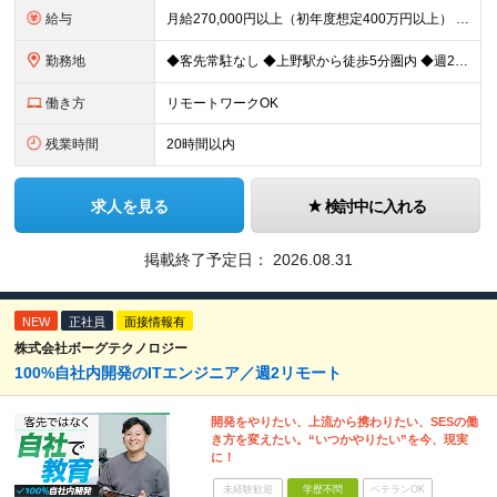
給与
月給270,000円以上（初年度想定400万円以上） ※ご経験やスキル、前職給等を考慮して給与額を決定します。 ※試用期間は3ヶ月間となります。期間中の待遇に変更はありません。 ★社員の昇給率はほ
勤務地
◆客先常駐なし ◆上野駅から徒歩5分圏内 ◆週2回のリモートワーク実施中 ◆転勤なし 上野の各オフィスでの勤務となります。 ￣￣￣￣￣￣￣￣￣￣￣￣￣￣￣￣￣ ＜本社＞ 東京都台東区上野7-2-8
働き方
リモートワークOK
残業時間
20時間以内
求人を見る
検討中に入れる
掲載終了予定日：
2026.08.31
NEW
正社員
面接情報有
株式会社ボーグテクノロジー
100%自社内開発のITエンジニア／週2リモート
開発をやりたい、上流から携わりたい、SESの働
き方を変えたい。“いつかやりたい”を今、現実
に！
未経験歓迎
学歴不問
ベテランOK