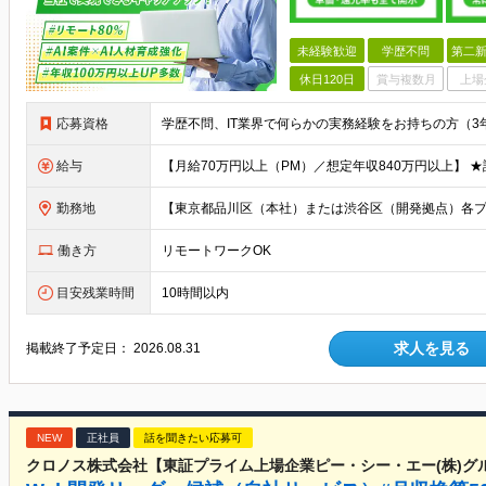
未経験歓迎
学歴不問
第二新
休日120日
賞与複数月
上場
応募資格
給与
勤務地
働き方
リモートワークOK
目安残業時間
10時間以内
求人を見る
掲載終了予定日：
2026.08.31
NEW
正社員
話を聞きたい応募可
クロノス株式会社【東証プライム上場企業ピー・シー・エー(株)グ