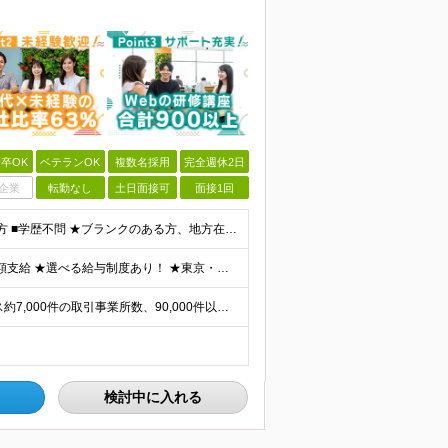
卒OK
ベテランOK
複数名採用
完全週休2日
企業
転勤なし
土日面接可
面接1回
■何らかの開発経験もしくは開発補助の経験をお持ちの方 ■学歴不問 ★ブランクのある方、地方在住の方も大歓迎です！
★通勤＆就業＆地域/住宅＆役職手当あり ★残業代は全額支給 ★選べる給与制度あり！ ★東京・神奈川・千葉・埼玉勤務の場合 月給23.5万円～55万円＋諸手当 （残業代は全額支給） (20,000円の
★リモート実績あり★ ご希望を伺い、業界トップクラス約7,000件の取引事業所数、90,000件以上のプロジェクトから検討をいたします。 全国の取引先での就業となります（沖縄を除く） ※勤務地
検討中に入れる