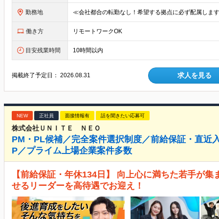
勤務地
働き方
リモートワークOK
目安残業時間
10時間以内
求人を見る
掲載終了予定日：
2026.08.31
NEW
正社員
面接情報有
話を聞きたい応募可
株式会社ＵＮＩＴＥ ＮＥＯ
PM・PL候補／完全案件選択制度／前給保証・直近入
P／プライム上場企業案件多数
【前給保証・年休134日】 向上心に満ちた若手が集
せるリーダーを高待遇でお迎え！