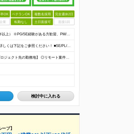
卒OK
ベテランOK
複数名採用
完全週休2日
企業
転勤なし
土日面接可
面接1回
学歴不問、IT業界で何らかの実務経験をお持ちの方（3年以上） ※PG/SE経験がある方歓迎、PM/PL経験があれば即戦力として優遇 ※ブランクのある方歓迎 ※担当業務/フェーズ/使用言語などは限定せず
【月給70万円以上（PM）／想定年収840万円以上】 ★詳しくは下記をご参照ください！ ■SE/PL/テスト計画以降などの上流フェーズ 月給53万円以上 ※想定年収636万円以上 ■PM/ディレク
【東京都品川区（本社）または渋谷区（開発拠点）各プロジェクト先の勤務地】 ◎リモート案件も多数のため在宅勤務も可能です！ 常駐・ハイブリッド型・フルリモートなど柔軟に対応しています。 ※転勤はございま
検討中に入れる
ループ】