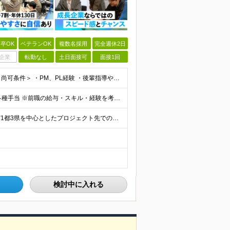
卒OK
ベテランOK
複数名採用
完全週休2日
企業
転勤なし
土日面接可
面接1回
＜必須条件＞ ・エンジニアとしての実務経験5年以上 ＜尚可条件＞ ・PM、PL経験 ・後輩指導やチームリーダーなど、何らかのリード経験 ※リーダー未経験の方のご応募も大歓迎です！ポテンシャル採用を
【前職給与保証】 月給35万円～70万円＋賞与年2回＋各種手当 ※前職の給与・スキル・経験を考慮の上、決定いたします。 ※月給には固定残業代（月30時間分／5万円～10万円）を含みます。超過分は別途
＼社員の7割がフルリモート実施中！／ 東京23区内など1都3県を中心としたプロジェクト先での勤務となります。 ※勤務地は希望を考慮します ≪本社≫ 東京都渋谷区恵比寿南1丁目3番7号 隅越ビル5階
検討中に入れる