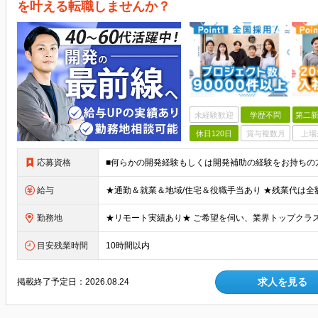
を叶える転職しませんか？
未経験歓迎
学歴不問
第二新
休日120日
賞与複数月
上場
応募資格
給与
勤務地
目安残業時間
10時間以内
求人を見る
掲載終了予定日：
2026.08.24