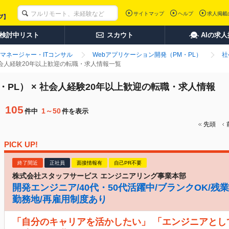
サイトマップ
ヘルプ
求人掲載
検討中リスト
スカウト
AIの求
マネージャー・ITコンサル
Webアプリケーション開発（PM・PL）
社
 社会人経験20年以上歓迎の転職・求人情報一覧
・PL） × 社会人経験20年以上歓迎の転職・求人情報
105
1～50
件中
件を表示
先頭
PICK UP!
終了間近
正社員
面接情報有
自己PR不要
株式会社スタッフサービス エンジニアリング事業本部
開発エンジニア/40代・50代活躍中/ブランクOK/残業
勤務地/再雇用制度あり
「自分のキャリアを活かしたい」 「エンジニアとし