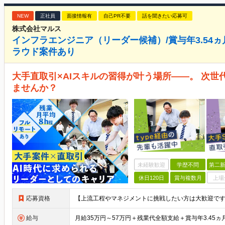
NEW
正社員
面接情報有
自己PR不要
話を聞きたい応募可
株式会社マルス
インフラエンジニア（リーダー候補）/賞与年3.54ヵ月*
ラウド案件あり
大手直取引×AIスキルの習得が叶う場所――。 次
ませんか？
未経験歓迎
学歴不問
第二新
休日120日
賞与複数月
上場
応募資格
給与