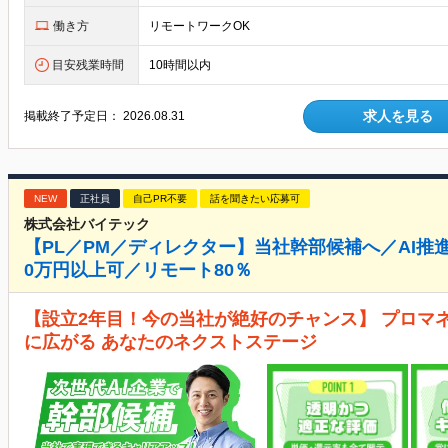
働き方
リモートワークOK
目安残業時間
10時間以内
求人を見る
掲載終了予定日：
2026.08.31
NEW
正社員
自己PR不要
話を聞きたい応募可
株式会社バイテック
【PL／PM／ディレクター】当社幹部候補へ／AI推進
0万円以上可／リモート80％
【設立2年目！今の当社が絶好のチャンス】 プロマ
に広がる あなたのネクストステージ