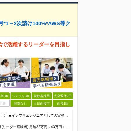
1～2次請け100%*AWS等ク
世代で活躍するリーダーを目指し
卒OK
ベテランOK
複数名採用
完全週休2日
企業
転勤なし
土日面接可
面接1回
【上流工程やマネジメントに挑戦したい方は大歓迎です！】 ★インフラエンジニアとしての実務経験をお持ちの方 ★上記に加え、下記いずれかに該当する方 ・チームのリーダー／サブリーダーの経験をお持ちの方 ・
月給35万円～57万円＋残業代全額支給＋賞与年3.45ヵ月(リーダー経験者) 月給32万円～43万円＋残業代全額支給＋賞与年3.45ヵ月(実務経験者) 入社時想定年収： 490万円～798万円(リー