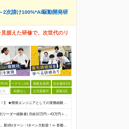
2次請け100%*AI駆動開発研
代を見据えた研修で、次世代のリ
卒OK
ベテランOK
複数名採用
完全週休2日
企業
転勤なし
土日面接可
面接1回
【上流工程やマネジメントに挑戦したい方は大歓迎です！】 ★開発エンジニアとしての実務経験をお持ちの方 ★上記に加え、下記いずれかに該当する方 ・チームのリーダー／サブリーダーの経験をお持ちの方 ・教育
月給35万円～57万円＋残業代全額支給＋賞与年3.45ヵ月(リーダー経験者) 月給32万円～43万円＋残業代全額支給＋賞与年3.45ヵ月(実務経験者) 入社時想定年収： 490万円～798万円(リー
≪会社都合の転勤なし！希望する拠点に必ず配属します。新潟Uターン・Iターン大歓迎！≫ 首都圏(東京、神奈川、千葉、埼玉)または新潟市、長岡市周辺のお客様先または各拠点での勤務となります。 ■東京支社