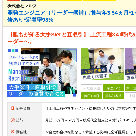
株式会社マルス
開発エンジニア（リーダー候補）/賞与年3.54ヵ月*1～
修あり*定着率98%
【誰もが知る大手SIerと直取引】 上流工程×AI時
ーダーへ。
未経験歓迎
学歴不問
第二新
休日120日
賞与複数月
上場
応募資格
給与
勤務地