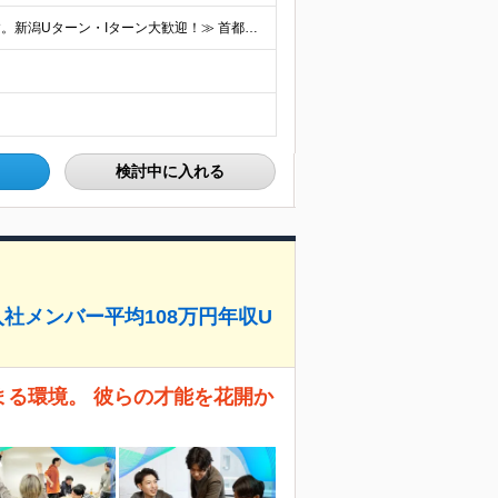
≪会社都合の転勤なし！希望する拠点に必ず配属します。新潟Uターン・Iターン大歓迎！≫ 首都圏(東京、神奈川、千葉、埼玉)または新潟市、長岡市周辺のお客様先または各拠点での勤務となります。 ■東京支社
検討中に入れる
社メンバー平均108万円年収U
まる環境。 彼らの才能を花開か