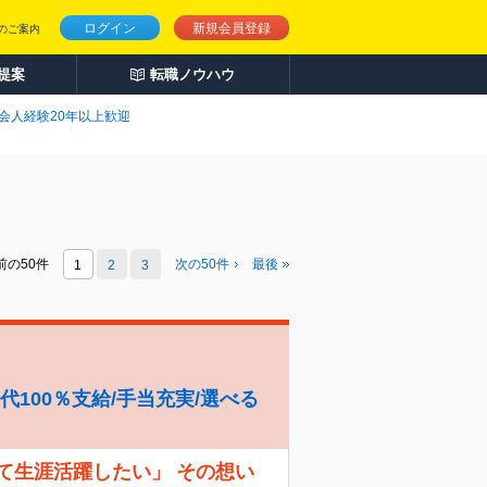
ログイン
新規会員登録
のご案内
人提案
転職ノウハウ
会人経験20年以上歓迎
前の50件
次の
50
件
最後
1
2
3
代100％支給/手当充実/選べる
て生涯活躍したい」 その想い